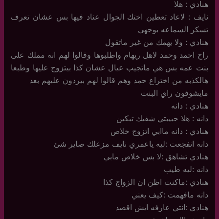
هنادي : هلا
نايف : لاعاد تعطين اختك الجوال عناد فيها بس عشان تعرف
تسكر السماعه بوجهي
هنادي : ولا يهمك من غير ماتقول
راح احمد وحمد لاهل ريهام واطلبوها وقالوا لهم انه مملك على
بنت عمه بس هي ماتجيب عيال عشان كذا بيتزوج عليها وطبعا
هالكذبه من اختراع حمد وهم قالوا لهم بيردون عليهم بعد
مايشوفون راي البنت
هنادي : دانه
دانه : هلا حبيبتي شفيك تبكين
هنادي : دانه ماابي اتزوج خلاص
دانه انفجعت :ليه ياعمري نايف مزعلك صاير شئ
هنادي تشاهق :لا بس خلاص مابي
دانه :ليه طيب
هنادي :ماكنت اظن ان الزواج كذا
دانه مافهمت :كيف يعني
هنادي :انتي عارفه ايش اقصد