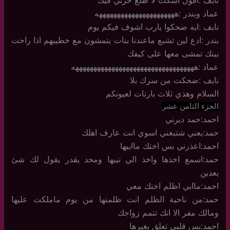
نايف :اقول اسكت لا طلع حرتي فيك
عماد وبندر :ههههههههههههههههههههههه
نايف :ايه ضحكوا يارب اشوف فيكم يوم
بندر :ادع لين تشبع ماعندنا بنات يتمشون مع خطيبهم اذا راحت
بيتك تمشى معها على كيفك
عماد :ههههههههههههههههههههههههههههههههههه
نايف :ضحكت من سرك بلا
السلام وهذي ثلاث بارتات لعيونكم
الجزء الثامن عشر
احمد:حمد دبرني
حمد:يعني شتبغني اسوي انت عارف اهلك
احمد:اعذرني بس اختك ماابيها
حمد:اسمع اخذها واخذ الي تبيها ومحد يقدر يقول لك شئ
بعدين
احمد:ماابي اظلم اختك معي
حمد:من ناحية الظلم انت ظلمتها من يوم ماملكت عليها
ومالك مفر الا انك تتمم زواجك
احمد:بس قلبي تعلق بغيرها