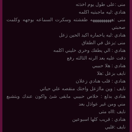
منى :على طول يوم اخذته
هنادي :ليه ماجبتيه اكلمه
منى :ههههههههههه طفشته وسكرت السماعه بوجهه وكلمت
صحبتي
هنادي :ليه ياحماره اكيد الحين زعل
منى :يزعل في الطقاق
هنادي : الي يطقك وخري خليني اكلمه
دقت عليه بعد الرنه الثالثه رفع
هنادي : هلا حبيبي
نايف بزعل :هلا
هنادي : قلب هنادي زعلان
نايف : وين ماازعل واختك منقصه علي حياتي
هنادي بدلع : خلاص حبيبي مابقى شئ واكون عندك وبتشبع
مني ومن غير عواذل بعد
نايف :اااه متى
هنادي : قريب كلها اسبوعين
نايف :قلبي