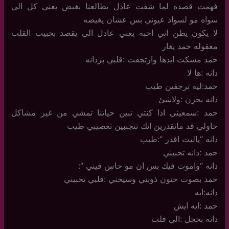
فهمت قصده لما شفت عادل يطالعنا بغيض يعني كل الي
سواه مو لسواد عيوني بس عشان يغيضه
لا يكون يظن اني احبه يعني عادل الي يقصد بحبيب القلب
معقوله حمد يغار
حمد مسكت ايدها وارتجفت :قلبي بردانه
دانه :ها لا
حمد:ليه ترجفين طيب
دانه بحزن :ولاشئ
حمد :سمعيني اذا كنتي تبين حياتنا تمشي من غير مشاكل
حاولي قد ماتقدرين انك تتجنبين تعصيبي طيب
دانه “ياليت اقدر “:طيب
حمد :دانه تحبيني
دانه “واموت فيك بس ان مو حاس فيني “:
حمد بصوت حنون ذوبني وسيحني :قلبي تحبيني
دانه:ايه
حمد :ايه ايش
دانه بخجل :الي قلت