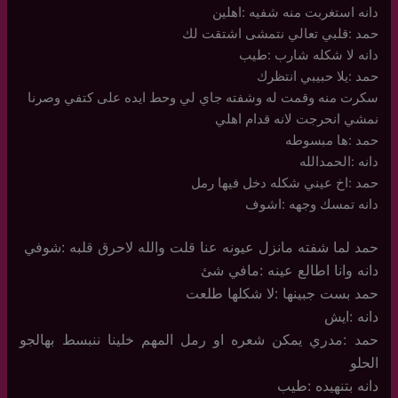
دانه استغربت منه شفيه :اهلين
حمد :قلبي تعالي نتمشى اشتقت لك
دانه لا شكله شارب :طيب
حمد :يلا حبيبي انتظرك
سكرت منه وقمت له وشفته جاي لي وحط ايده على كتفي وصرنا
نمشي انحرجت لانه قدام اهلي
حمد :ها مبسوطه
دانه :الحمدالله
حمد :اخ عيني شكله دخل فيها رمل
دانه تمسك وجهه :اشوف
حمد لما شفته مانزل عيونه عنا قلت والله لاحرق قلبه :شوفي
دانه وانا اطالع عينه :مافي شئ
حمد بست جبينها :لا شكلها طلعت
دانه :ايش
حمد :مدري يمكن شعره او رمل المهم خلينا ننبسط بهالجو
الحلو
دانه بتنهيده :طيب