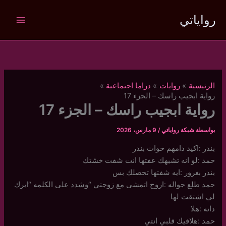
خطي
رواياتي
لى
لمحتوى
الرئيسية
روايات
دراما اجتماعية
رواية ابجيب راسك – الجزء 17
رواية ابجيب راسك – الجزء 17
بواسطة
شبكة رواياتي
/
9 مارس، 2026
بندر :اكيد دامهم خوات بندر
حمد :لو انه تشبهك عفتها انت شفت خشتك
بندر بغرور :ايه شفتها تحصلك بس
حمد طلع جواله :اروح اتمشى مع زوجتي “وشدد على الكلمه “ابرك
لي اشتقت لها
دانه :هلا
حمد :هلافيك قلبي انتي