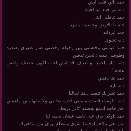
حمد :الي قلت ايش
دانه :يو حمد ايه احبك
حمد :ياقلبي انتي
جلسنا بالارض وحسيت بالبرد
حمد :بردانه
دانه :شوي
حمد قومني وجلسني بين رجوله وحضني صار ظهري بصدره
وطوقني بيديه :الحين تدفين
دانه “ياه ياحمد لو تعرف قد ايش احب اكون بحضنك واحس
بدفاه “
حمد :ها دفيتي
دانه :ايه
حمد :شرايك نتعشى هنا لحالنا
دانه “فهمت قصده مايبيني احتك بخالتي ولا بناتها بس ماهمني
اهم حاجه اتمتع بحضنه “:الي يريحك
حمد :اوكي بدق على نايف عشان يجيبه لنا
بندر :هي يالاخو ارحمنا اشوي وبتطلع نيران من مناخيرك