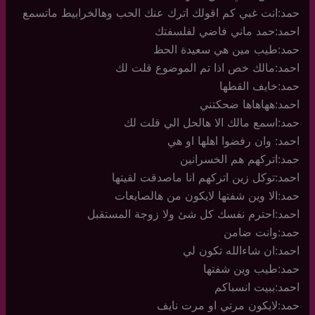
حمد:انت غبي كم اقولك اترك عنك الحب وهالخرابيط ماتسمع
احمد:حمد ماني فاضي لفلسفتك
حمد:طيب مين هي سعيدة الحظ
احمد:مالك خص اذا تم الموضوع قلت لك
حمد:خايف القطها
احمد:ههاهاها ضحكتني
حمد:اسمع مالك الا هالحل الي قلت لك
احمد: وان رفضوا اهلها او هي
حمد:اتركهم هم الخسرانين
احمد:توكل زين اتركهم انا ماصدقت لقيتها
حمد:الا وين شفتها لايكون من هالصايعات
احمد:احترم نفسك كل شئ ولا زوجة المستقبل
حمد:وانت ضامن
احمد:ان شاءالله تكون لي
حمد:طيب وين شفتها
احمد:ببيت انسباكم
حمد:لايكون مرتي او مرت نايف