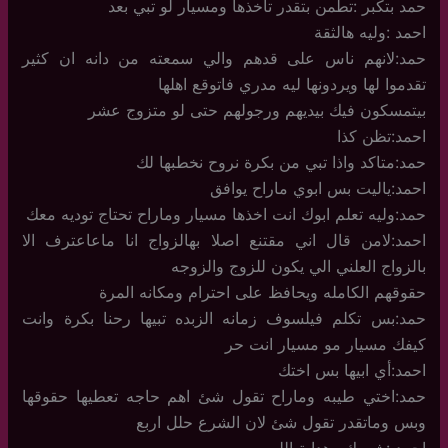
حمد بتكبر :تطمن بتقدر تاخذها ومسيار لو تبي بعد
احمد :وليه هالثقة
حمد:لانهم ناس على قدهم والي سمعته من دانه ان كثير
تقدموا لها ويردونها ليه مدري فاتوقع اهلها
بيتمسكون فيك بيديهم ورجولهم حتى لو متزوج عشر
احمد:تظن كذا
حمد:متاكد واذا تبي من بكرة نروح نخطبها لك
احمد:ياليت بس ابوي ماراح يوافق
حمد:وليه تعلم ابوك انت اخذها مسيار وماراح تحتاج توديه معك
احمد:لامن قال اني مقتنع اصلا بهالزواج انا ماعاعترف الا
بالزواج العلني الي يكون للزوج والزوجه
حقوقهم الكامله ويحافظ على احترام ومكانه المرة
حمد:بس تكلم فيلسوف زمانه الزبده تبيها رحنا بكرة وانت
كيفك مسيار مو مسيار انت حر
احمد:أي ابيها بس اختك
حمد:اختي طيبه وماراح تقول شئ اهم حاجه تعطيها حقوقها
وبس وماتقدر تقول شئ لان الشرع حلل اربع