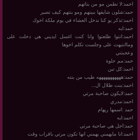
احمد:لا تطمن مو من بناتهم
حمد:شلون شايفها ببيتهم ومو بنتهم كيف تصير
احمد:تذكر يو كنا ندخل العشاء في يوم ملكة اخوك
حمد:ايه
احمد:انتوا طلعتوا وانا كنت اغسل ايديني هي دخلت على
وماانتبهت على وجلست تكلم اخوها
وعجبتني
حمد:مم حلوة
احمد:كل تبن
حمد:هههههههههههه طيب من بنته
احمد:بنت طلال ال…
حمد:لايكون صاحبة مرتي
احمد:مدري
حمد :اسمها ريهام
احمد:ايه
حمد:اجل هي صاحبة مرتي
احمد:انا مايهمني يهمني انها تكون مرتي باقراب وقت