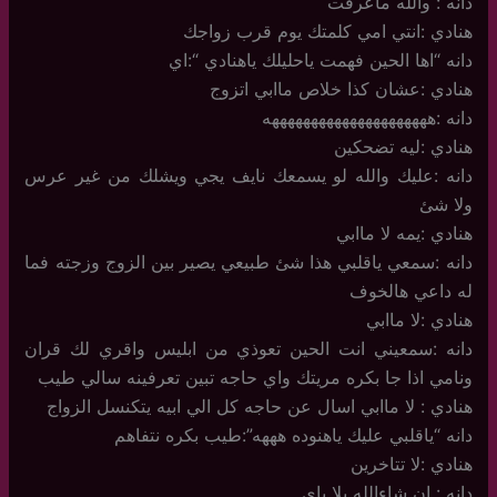
دانه : والله ماعرفت
هنادي :انتي امي كلمتك يوم قرب زواجك
دانه “اها الحين فهمت ياحليلك ياهنادي “:اي
هنادي :عشان كذا خلاص ماابي اتزوج
دانه :هههههههههههههههههههههه
هنادي :ليه تضحكين
دانه :عليك والله لو يسمعك نايف يجي ويشلك من غير عرس
ولا شئ
هنادي :يمه لا ماابي
دانه :سمعي ياقلبي هذا شئ طبيعي يصير بين الزوج وزجته فما
له داعي هالخوف
هنادي :لا ماابي
دانه :سمعيني انت الحين تعوذي من ابليس واقري لك قران
ونامي اذا جا بكره مريتك واي حاجه تبين تعرفينه سالي طيب
هنادي : لا ماابي اسال عن حاجه كل الي ابيه يتكنسل الزواج
دانه “ياقلبي عليك ياهنوده هههه”:طيب بكره نتفاهم
هنادي :لا تتاخرين
دانه : ان شاءالله يلا باي