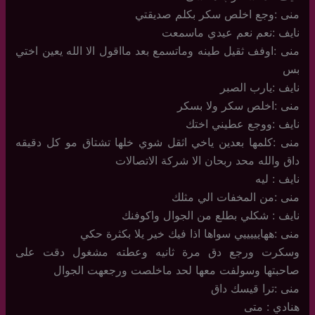
منى :وجع اخلص سكر بكلم صديقتي
نايف :نعم نعم عيدي ماسمعت
منى :اوفف ثقيل طينه وماتسمع بعد مااقول الا الله يعين اختي
بس
نايف :يارب الصبر
منى :اخلص سكر ولا بسكر
نايف :ووجع عطيني اختك
منى :كلمها بعدين ياخي اثقل شوي خلها تشتاق مو كل دقيقه
داق والله محد ربحان الا شركة الاتصالات
نايف : ليه
منى :من المخفات الي مثلك
نايف : شكلي بطلع من الجوال واكوفنك
منى :ههايييييي سواها اذا فيك خير يلا بكثرة حكي
وسكرت ورجع دق مرة ثانيه وعطته مشغول دقت على
صاحبتها وسولفت معها لحد ماخلصت ورجعهت الجوال
منى :ترا قيسك داق
هنادي : متى