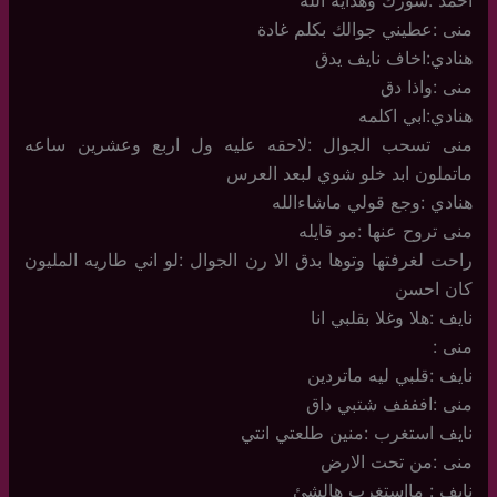
احمد :شورك وهداية الله
منى :عطيني جوالك بكلم غادة
هنادي:اخاف نايف يدق
منى :واذا دق
هنادي:ابي اكلمه
منى تسحب الجوال :لاحقه عليه ول اربع وعشرين ساعه
ماتملون ابد خلو شوي لبعد العرس
هنادي :وجع قولي ماشاءالله
منى تروح عنها :مو قايله
راحت لغرفتها وتوها بدق الا رن الجوال :لو اني طاريه المليون
كان احسن
نايف :هلا وغلا بقلبي انا
منى :
نايف :قلبي ليه ماتردين
منى :افففف شتبي داق
نايف استغرب :منين طلعتي انتي
منى :من تحت الارض
نايف : مااستغرب هالشئ