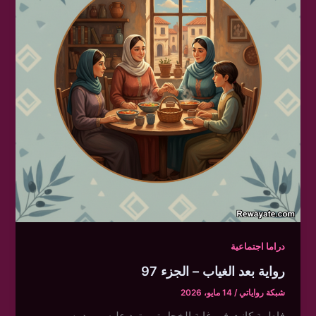
دراما اجتماعية
رواية بعد الغياب – الجزء 97
شبكة رواياتي
/
14 مايو، 2026
فاطمة كانت في غاية الخجل تبي ترد عليه ببرود بس