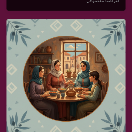
أغراضنا معكموخل