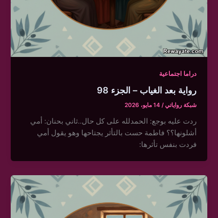
دراما اجتماعية
رواية بعد الغياب – الجزء 98
شبكة رواياتي
/
14 مايو، 2026
ردت عليه بوجع: الحمدلله على كل حال..ثاني بحنان: أمي
أشلونها؟؟ فاطمة حست بالتأثر يجتاحها وهو يقول أمي
فردت بنفس تأثرها: