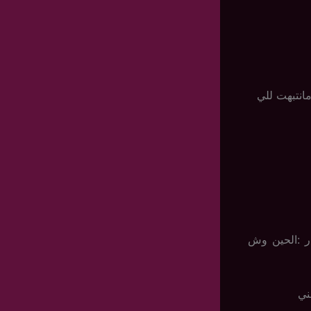
انتبهت للي
ار :الحين وش
ني