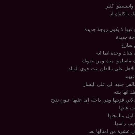
وانبسطوا كثير
باب اكلمك انا
ح فيها لا يكون زوجة جديدة
اجة جديدة
 سارح
هناك وحدة انما ايه
ك ماسلموا منك ومن عيونك
الاهل على مااظن بنت خوي الوالد
فيهم
الس جنبه الي على اليسار
انها بنته
لاني قزيتها وهي داخله اما عليها عيون تذبح
ت عليها
ول مالمحتها
جيب راسها
ى عشرة من امثالها بعد