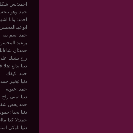
احمد:بس شكل ا
حمد وهو يتحسس 
احمد: وانا اشه
ابوعبدالمحسن
حمد :سم يبه
بوعبد المحسن
حمد:ان شاءالل
راح يشيك على ا
دنيا بدلع :هلا 
حمد :كيفك
دنيا :بخير حمد
حمد :عيونه
دنيا :متى راح
حمد يعض شفته 
دنيا بحيا :حمو
حمد:لا كذا ما
دنيا :اوكي است