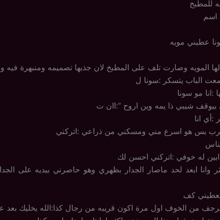
ه للمطبخ
 اسم
نا عطيني مويه
ا المويه وصارت تلف على المطبخ لان جذبها تصميمه ومنبهرة فيه وم
معت الباب يتسكر :سونا ل
:انا مو سونا
ي بيوقف شيبي ذا يمه وين اروح “:اان ت
:أي انا
هرب بس هو اسرع مني ومسكني من ذراعي :اتركني
لناس
ابين له خوفي :اتركني احسن لك
 وانا ابعد لحد ماصار الجدار بظهري وهو حاصرني بيديه على الجد
 تعطيني كف
جف من الخوف اول مرة اكون قريبه من رجال كذا:الله يخليك بعد ع