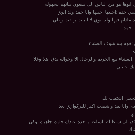
بوها مو من الناس الي يبيعون بناتهم بسهوله
خده :اجيبها اجيبها وانا حمد ولد ابوي
د مادام فيها ولد ابوي لا البنت راحت وطي
 :حمد
 :قوم يبه شوف العشاء
ه
لعشاء تبع الحريم والرجال الا وجواله يدق :هلا وغلا
فيك حبيبي
 تجيني اشتقت لك
:وانا بعد واشتقت اكثر للتركوازي بعد
دي
اقدر ان شاءالله الساعة واحده عندك خليك جاهزة اوكي
ناك