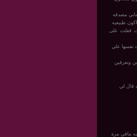
اني مصدقه
كون طبيعيه
ت قفلت على
ت نفسها علي
ين وتعرفين
 قال لي
مه مافي مرة