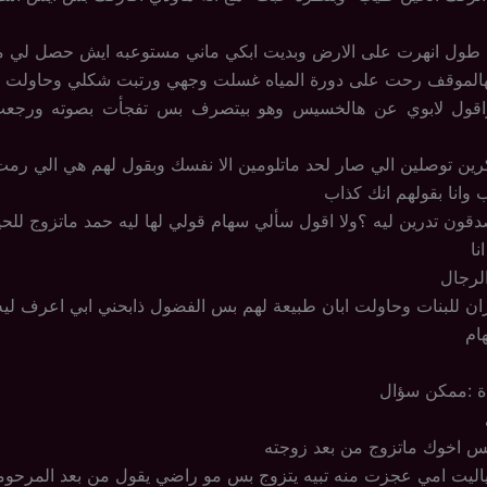
طول انهرت على الارض وبديت ابكي ماني مستوعبه ايش حصل لي م
هالموقف رحت على دورة المياه غسلت وجهي ورتبت شكلي وحاولت ا
واقول لابوي عن هالخسيس وهو بيتصرف بس تفجأت بصوته ورجع
فكرين توصلين الي صار لحد ماتلومين الا نفسك وبقول لهم هي الي رم
ب وانا بقولهم انك كذاب
دقون تدرين ليه ؟ولا اقول سألي سهام قولي لها ليه حمد ماتزوج للح
نا
لرجال
ن للبنات وحاولت ابان طبيعة لهم بس الفضول ذابحني ابي اعرف ليه
ام
ددة :ممكن سؤال
بس اخوك ماتزوج من بعد زوجته
ياليت امي عجزت منه تبيه يتزوج بس مو راضي يقول من بعد المرحو