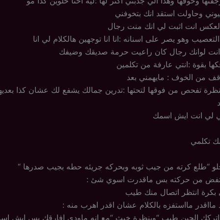
ها وخوفها وهذا الي جذبني اكثر لها :ليه احنا حلوين كذا مو
وني وحاولت استقد انك بتخوفني
العكس انت اثبت لي انك منت رجال
لتعصيب وهو يصر على اسنانه :انا انا توجهين هالكلام لي انا
ي انت لوانك رجال كان راعيت حرمة صديقك وضيفك
 بقوة :انتي عارفة من تكلمين
وقف من الخوف : مايهمني بعد
نظرة تفحص من فوقها لتحتها :تدرين جمالك يشفع لك عشان كذا بعديه
تي لي انت ايش اسمك
ك تكلمي
لو “طلع كرته من جيب ثوبه وبحركه جريئه حطه بجيب صدرها “
تفض من حركته بس ماقدرت اسوي شئ :
 بكرة انتظر اتصال منك طيب
 مااقدر مااستفزه بالكلام عشان اقدر اهرب منه :
و اتركك الحين طيب “وبنظرة خبث “مع انه ماودي افارقك بس ايش ا