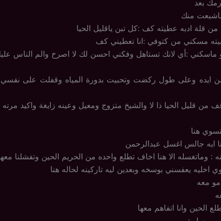
رمك بعد
ماشبعت منك
من قلة ادبه عطيته كف :كل تبن ياقليل الحيا
يته مسكني من كتوفي :انا تعطيني كف
و ماسكني :أي لانك تستاهل وفكني احسن لك لا اصرخ والم الناس علي
 ايده وعلى طول ركضت وتحبيت بدورة المياه وقفلت على نفسي 
ف من قليل الحيا ذا لا والشيخ متزوج ومعيل وعينه زايغة واكيد مرته ه
سوي هنا
ها ايه جالس اغسل عبدالرحمن
ه : وماتغسله الا هنا اخاف تطلع واحده من الحريم الحين وتفشلنا معه
 اخليه يعفسني بوسخه وبعدين ليه تاركينه لحاله هنا
مو معه
ه
ع الحين وانا اتفاهم معها
ن ويسار :