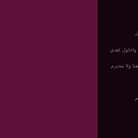
ك
واحاول اهدي
نا ولا محترم
م