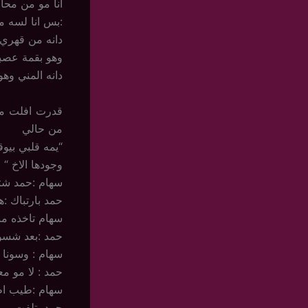
انا مو من محا
:بس انا لسه 
دانه من قهري 
وهو بقمة عصب
دانه المني وه
قدرت افلت من
من حالي
“يمه قلبي بيوق
وجودها الاخ “
سهام :حمد شت
حمد بارتباك :
سهام تاخذه من
حمد :بعد شسوي
سهام : وسونا 
حمد : لا مو مع
سهام :طيب اطل
حمد يتلفت يمي