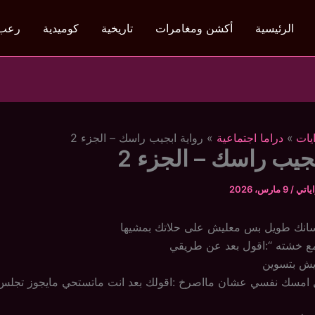
الرئيسية
أكشن ومغامرات
تاريخية
كوميدية
رعب
يات
دراما اجتماعية
رواية ابجيب راسك – الجزء 2
بجيب راسك – الجزء 2
ياتي
/
9 مارس، 2026
لسانك طويل بس معليش على حلاتك بمشيها
مع خشته “:اقول بعد عن طريقي
ايش بتسوين
ول امسك نفسي عشان مااصرخ :اقولك بعد انت ماتستحي مايجوز تجلس 