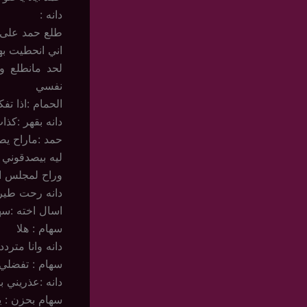
دانه :
طلع حمد على 
اني انحطيت ب
لحد مانطلع 
نفسي
الحمام :اذا ت
دانه بقهر :كذا
حمد :ماراح يص
ليه بيصدقوني ا
وراح لمجلس ا
دانه رحت طيرا
اسال اخته :سه
سهام : هلا
دانه وانا متر
سهام : تفضلي
دانه :عذريني 
سهام بحزن : 