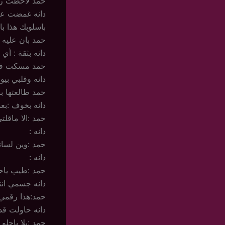
حمد لاحظت رجفت
دانه غمضت عي
باسلوبك هذا ب
حمد بان عليه ا
دانه بثقة : أ
حمد مسكت فكها
دانه وقلبي بي
حمد طالعتها ب
دانه بخوف :بعد
حمد :الا ماقل
دانه :
حمد :وين لسان
دانه :
حمد :طيب ياح
دانه جسمي ان
حمد:هذا رقمي
دانه حاولت قد
حمد :يلا ياحل