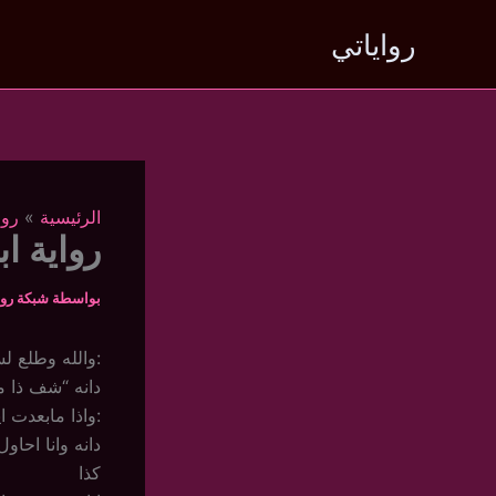
خطي
رواياتي
لى
لمحتوى
الرئيسية
روا
رواية ا
بواسطة
شبكة روا
:والله وطلع 
دانه “شف ذا 
:واذا مابعدت 
دانه وانا احا
كذا