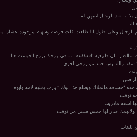
شئ
يلا انا عند الرجال انتبهي له
الله
 الرجال وعلى طول انا طلعت قلت فرصه وسهام موجوده عشان ما
دانه
د مااقدر ابان طبيعيه :افففففف مابغى زوجك يروح انحبست هنا
اسفه والله بس حمد مو زوجي اخوي
ولده
الرحمن
خده “حسافه هالملاك ويطلع هذا ابوك “:يارب يخليه لامه وابوه
مه توفت
مها اسفه مادريت
ي ولايهمك صار لها خمس سنين من توفت
ع للبنات