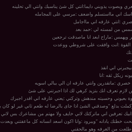
 وبصوت يذوبني دايما:انتي كل شئ يناسبك وانتي الي تحلينه
تماسك اني مااستسلم واضعف :مرسي على المجامله
ري :انتي عارفه اني مااجامل
مس من لمسته لي :حمد بعد
 ويهمس :ماراح ابعد انا ماصدقت ترجعين
نع القوة :انت وافقت على شروطي ووعدت
تك
ت
يجبرني اني انفذ
نه زبكل ثقه :انا
صري :ماتقدرين وانتي عارفه ان الي ببالي اسويه
س لازم تعرف انك بتزيد كرهي لك اذا اجبرتني على شئ
 بعيوني وحسيته مندهش وتركني :يعني عارفه اني اقدر اجبرك
وكملت بدلع “وصدقني الشئ اذا جاى بالرضا له طعم ثاني غير لو كان 
:ابيك تعرفين اني ماتركتك لاني خايف ولا مهتم من مشاعرك بس لاني ا
نجحت خطتك يادانه “وببرود :وانا اكون اسعد انسانه كل ماعفتني وبعدت
طلعت من الغرفه وهو مالحقني