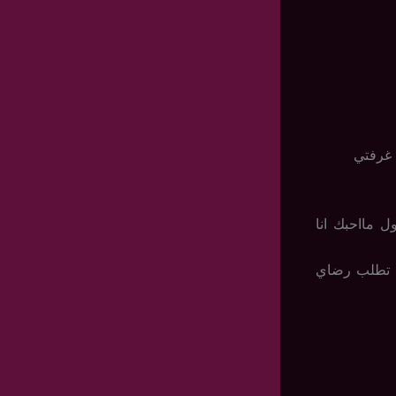
 غرفتي
 مااحبك انا
ي تطلب رضاي