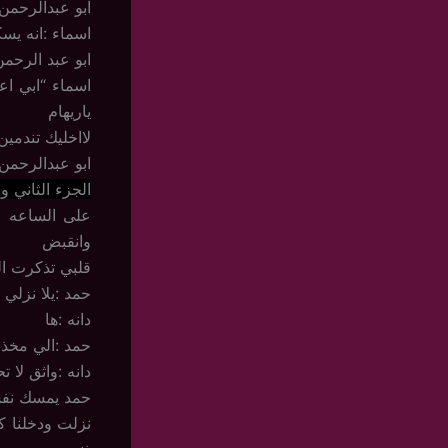
ابو عبدالرحمن
اسماء :انه يسك
ابو عبد الرحم
اسماء “ابي اع
ياريهام
لااخليك تندمي
ابو عبدالرحمن
الجزء الثاني 
على الساعه ع
وانقبض
قلبي تذكرت ا
حمد :يلا نزلي
دانه :ها
حمد :الي مخذ ع
دانه :واثق لا
حمد يمسك نفس
نزلت ودخلنا ك