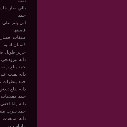
ذنب
بالي صار جلس
حمد
الي بلم علي 
قصيتها
طبقات فصار 
فستان اسود
حرير طويل ضي
دانه ببرود:ف
حمد يبلع ريقه 
دانه لفيت على
حمد بنظرات ت
دانه بدلع :يعن
حمد معلامات ال
دانه وانا اخف
حمد يقرب مني 
دانه مابعدت 
مايناسبني