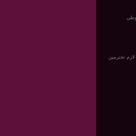
روطي
لازم تحترمين