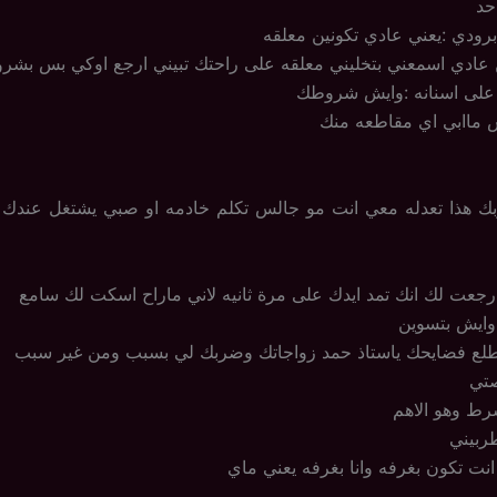
حد
رودي :يعني عادي تكونين معلقه
ن عادي اسمعني بتخليني معلقه على راحتك تبيني ارجع اوكي بس بش
على اسنانه :وايش شروطك
س ماابي اي مقاطعه منك
لوبك هذا تعدله معي انت مو جالس تكلم خادمه او صبي يشتغل عندك 
ذا رجعت لك انك تمد ايدك على مرة ثانيه لاني ماراح اسكت لك سامع
وايش بتسوين
اطلع فضايحك ياستاذ حمد زواجاتك وضربك لي بسبب ومن غير سبب
صتي
شرط وهو الاهم
ربيني
 انت تكون بغرفه وانا بغرفه يعني ماي
ير