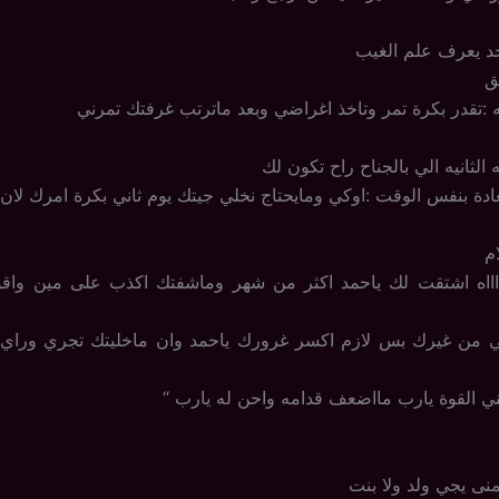
احد يعرف علم الغيب
ق
له :تقدر بكرة تمر وتاخذ اغراضي وبعد ماترتب غرفتك تمرني
 الثانيه الي بالجناح راح تكون لك
دة بنفس الوقت :اوكي ومايحتاج نخلي جيتك يوم ثاني بكرة امرك لان
م
ااااه اشتقت لك ياحمد اكثر من شهر وماشفتك اكذب على مين واقول
تي من غيرك بس لازم اكسر غرورك ياحمد وان ماخليتك تجري ورا
ي القوة يارب مااضعف قدامه واحن له يارب “
منى يجي ولد ولا بنت