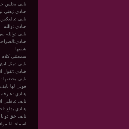
نايف يجلس جنبه
هنادي :يعني ل
نايف :بالعكس 
هنادي :والله
نايف :والله ب
هنادي:الصراحه
شفتها
سمعتني كلام م
نايف :مثل ايش
هنادي :تقول ا
نايف يحضنها :
قولي لها نايف
هنادي :عارفه 
نايف :ياقلبي ان
هنادي بدلع :ا
نايف خق :وانا
اسماء :انا مو