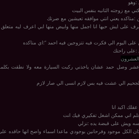
 :وهو
ني مع زوجته الثانيه بنفس البيت
ن :متاكده يعني انتي موافقه تعيشين مع ضرتك
رف على ايش حبها انا اجمل منها وابيض منها ابي اعرف ليه متعلق في
ن على اليوم الي فكرت فيه تتزوجين فيه احمد “:اي متاكده
 :على راحتك
والعشرون
شر وصل حمد عشان ياخذني ركبت السيارة معه ولا نطقت بكلمه و
لجحيم الي عشت فيه بس لازم انسى الي صار لازم
قلك اكيد انا
 تحلم اني ممكن اشغل تفكيري فيك انت
ه ويش على قبضة يده :نزلي
ان الكل موجود وفرحانين بوجودي ماعدا اسماء واضح انها حاقده على