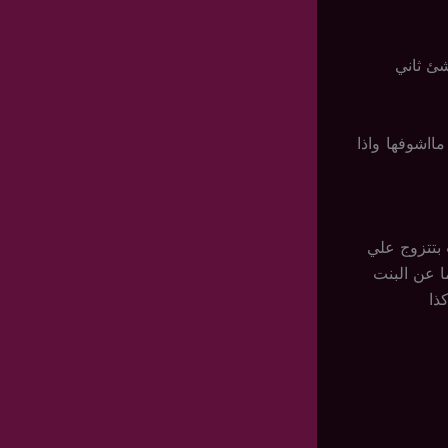
شئ ثاني
ااشوفها واذا
 بتتزوج علي
ا عن البنت
ذا