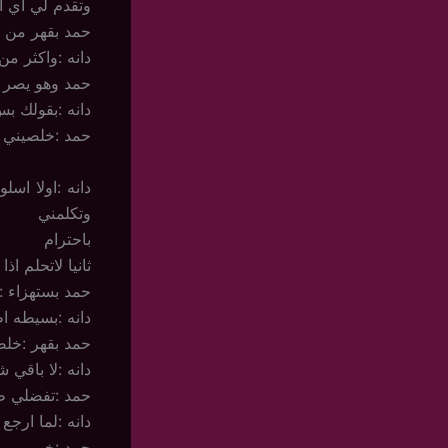
وتقدم لي اي ا
حمد بقهر من ب
دانه :واكثر م
حمد وهو يصر 
دانه :بقولك ب
حمد :خلصيني
دانه :اولا اس
وتكلمني
باحترام
ثانيا لاتحلم ا
حمد بستهزاء :
دانه :بسيطه 
حمد بقهر :خل
دانه :لا باقي 
حمد :تفضلي ط
دانه :لما ارجع
حمد :خييييييييي