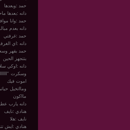
حمد :وبعدها
دانه :بعدها م
حمد :وانا مواف
دانه بعدم مبا
حمد :غرفتي
دانه :اي الغرفه
حمد بقهر وسعا
بتتجهز الحين
دانه :اوكي سلا
وسكرت “ااااا
اموت فيك
ومااتخيل حيا
مااكون
دانه يارب عطن
هنادي :نايف
نايف :هلا
هنادي :ايش تت