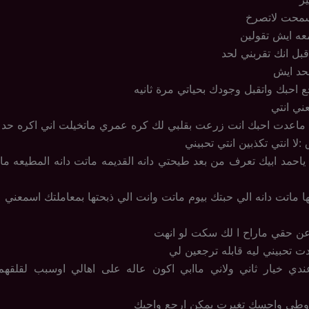
 سمحت لاتصرخ
عه ايش تقولين
اقبل انك تقربني لحد
حد ايش
ع احبك واتقبل وجودك بحياتي مرة ثانيه
ني انتي
مد ماعدت احبك انت زرعت بقلبي لك كره عمري ماتخيلت اني اكره حد 
ا انتي تكذبين انتي تحبيني
 ياحمد ابيك تعرف من بعد طيحتي دانه القديمه ماتت دانه المطيعه مات
ا ماتت دانه الي حبتك بيوم ماتت وانت الي ذبحتها بمعاملتك اسمعني 
ن حقي ماراح ا لك سكت لو انهت
دت تحبيني ليه قابله ترجعين لي
اعندي خيار ثاني ولاني ماابي اكون عاله على اهالي اوسبب لقلقه
روطي واحسك تغيرت يمكن ارجع واحبك