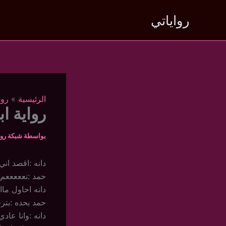
خطي
رواياتي
لى
لمحتوى
الرئيسية
روا
رواية ا
بواسطة
شبكة روا
دانه :اقصد ا
حمد :نعععععم
دانه احاول ماا
حمد بحده :بتر
دانه :وانا عا