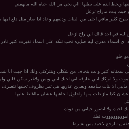
ا ويحط ايده على بطنها :الي يجي من الله حياه الله مايهمني
و جبت بنت ماراح تزعل
بفرح كثير مافي احلى من البنات ودلعهم وعاد اذا صار مثل دلع امها 
س ليه في احد قالك اني راح ازعل
 اي اسماء مدري ليه صايره تحب تنكد على اسماء تغيرت كثير نادر م
و حلو
ني سمنانه كثير وانت بتخاف من شكلي وبتتركني وانك اذا جبت انا بنت
اموت ولا اتركك انتي عارفه اني احبك انتي وبس ولاغير سكن قلبي وام
 مايبي الا بنات سامعه وبعدين عذريها هي تمر بظروف تخليها تتصرف ك
عشان كذا مازعلت منها واحاول اتحاشها عشان مااغلط عليها
تي
حبك احبك ولا اتصور حياتي من دونك
 امووووووووت فيك
افقه يبه ارجع لاحمد بس بشرط