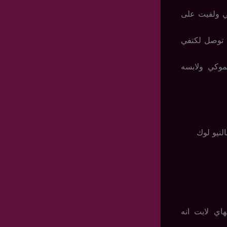
ي ولفيت على
 توصل لكتفي
وكي ولابسه
لنيو لوك
اي لايت انه