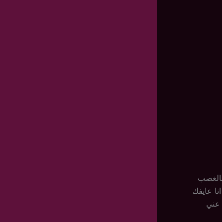
بالغصب
نا عايفك
 عني