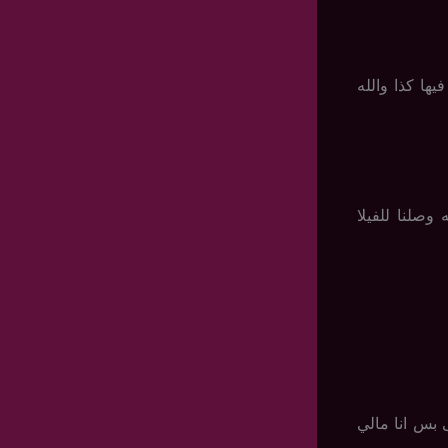
ها كذا والله
صلنا للفيلا
 بس انا مالي