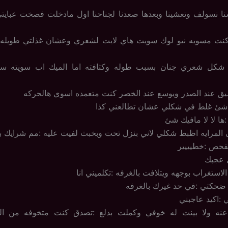
نا نسولف وتعشينا وبعدها صعدنا لجناحنا اول مادخلت فصخت عبايت
كنت مسويه نيو لوك سويت هاي لايت لشعري وعشان غذلتي طويله
شكل شعري جنان بسبب طوله وكثافته اما الميك اب سويته سم
ق عند الصدر ويوسع عند الخصر كنت متعمده اسوي هالحركه
ي شئ غلط في شكلي عشان تطالعني كذا
:ها لا لا مافيك شئ
 المرايه اظبط شكلي لاني بنزل تحت وبخبث لفيت عليه :مم شرايك با
فحص :خطيييير
ي عجبك
استغراب بوجهه ويتلافت بالغرفه :تكلميني انا
ي ضحكتي :في حد غيرك بالغرفه
:اكيد عاجبني
عنه ولا بينت له خوفي وكملت بدلع :تصدق كنت متخوفه من اله