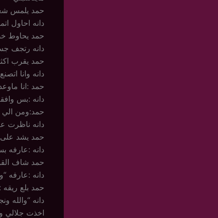
حمد يلمس شعري
دانه احاول ا
حمد يحاوط خص
دانه رتجف جس
حمد يقرب اكثر
دانه وانا اتص
حمد :انا ماوعد
دانه :بس وافق
حمد:ومن الي ب
دانه ناظرت عيو
حمد يشد على خ
دانه :عارفه ب
حمد شاف القوة
دانه :عارفه “
حمد بلع ريقه 
دانه “والله و
اخذت جلالي و