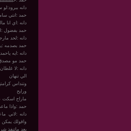
دانه ببرود:لو
حمد :انتي سام
دانه :اي انا ما
حمد بفضول :ل
دانه :لحد مارج
حمد بصدمه :يع
دانه :ايه ياح
حمد مو مصدق :ل
دانه :لا غلطان
الي تنهان
وتنداس كرامته
ورايح
ماراح اسكت ع
حمد :واذا ماع
دانه :لاني م
واقولك يمكن
بعد ماتنفذ ش