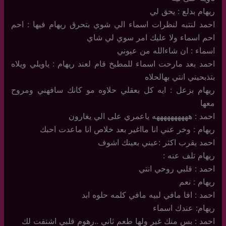
ريهام بدلع : يحق لي
احمد لنتبه لنظرات اسماء الي شوي بتحرق ريهام فيها : احم
احم اسماء ولا عليك امر سوي لي شاي
اسماء : ان شاءالله من عيوني
احمد بعد مارحت اسماء للمطبخ قام لعند ريهام : ياويلي ويلاه
بتذبحيني انتي بهالحلاه
ريهام بزعل : ايه كل بعقلي حلاوه مو كانك سافهني ومروح
معها
احمد : ههههههههههه ياعمري على الي يغارون
ريهام : وخر عني انا مااغير بعد خلاص انا ماعدت احبك
احمد يقرب اكثر :عيني بعينك اشوف
ريهام تلف عنه :
احمد : قلبي روحي انتي
ريهام : نعم
احمد : افا مافي لبيه مافي كلمه حلوه ابد
ريهام: عندك اسماء
احمد : بس منك غير ولها طعم ثاني ..رهوم قلبي اشتقت لك