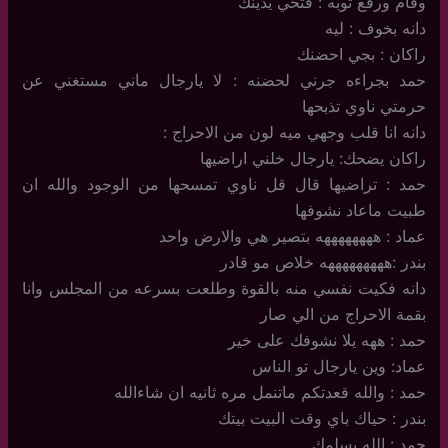
وقام ورفع ثوبه : فتحي يدينك
دانه بخوف : ليه
راكان : بجي احضنك
حمد بجراءه جرني لحضنه : لا يارجال ماني مستغني عن
حرمتي ناوي تذبحها
دانه انا قلب وجهي ميه لون من الاحراج :
راكان يضحك: يارجال خلني اراضيها
حمد : تراضيها قال قل ناوي تمسحها من الوجود والله ان
طبيت ماعاد نشوفها
عماد : ههههههههه بتصير هي والارض واحد
بندر :هههههههههه خلاص مو قادر
دانه فكيت نفسي منه بالقوة وطلعت بسرعه من المجلس وانا
بقمة الاحراج من الي صار
حمد : ههه يلا نشوفك على خير
عماد: وين يارجال تو الناس
حمد : والله قعدتكم ماتنمل مره ثانيه ان شاءالله
بندر : حياك باي وقت البيت بيتك
حمد : الله يسلمك