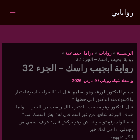
خطي
رواياتي
لى
لمحتوى
الرئيسية
روايات
دراما اجتماعية
رواية ابجيب راسك – الجزء 32
رواية ابجيب راسك – الجزء 32
بواسطة
شبكة رواياتي
/
9 مارس، 2026
يسلم للدكتور الورقه وهو يسلمها قال له “الصراحه اسوء اختبار
والاسوء منه الدكتور الي حطها ”
قال الدكتور وهو معصب : اعتبر حالك راسب من الحين…..ولما
شاف الورقه شافها من غير اسم قال له” ايش اسمك انت”
قام الولد رفع ثوبه وانحاش وهو يركض قال :اعرف اسمي من
رجولي اذا في امك خير
الكل :ههههه