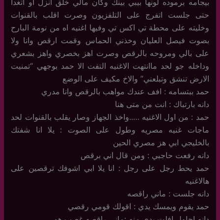
بيجامه برموده لونها بيبي بينك وكان مالي خلق انزل او اتغدا
حتى جلست اتفرج على التلفزيون وصرت اقلب بالقنوات
وخليته على محطة تي اكس تي وفيها اغنيه اه من نومة البارح
بصوت فيصل العليان وخذني الحماس وقمت ارقص وانا ولا
على بالي ومروحه بالرقص وصرت اهز بخصري واهز بشعري
وداخله جو لحد ماانتهت الاغنيه التفت الا حمد بوجهي “تمنيت
الارض تنشق وتبلعني” والاخ مكيف على الوضع
حمد ببتسامه : افف عندك مواهب بالرقص وانا مدري
دانه بارتباك : انت من متى هنا
حمد : من اول الاغنيه …..واخذ الجهاز وصار يقلب بالقنوات لحد
ماجات غنيه مصريه وطول على الصوت : يلا انا شفتك
بالخليجي ابي هز مصري الحين
دانه رفعت حاجبي : ومن قال اني برقص
حمد يحط رجل على رجل : انا يلا ابي اشوفك ترقصين على
هالاغنيه
دانه جلست : ماني راقصه
حمد يقوم ويمسك يدي : اقولك قومي رقصي
دانه احاول افلت يدي منه :ماني راقصه غصب هو