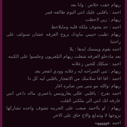
ريهام خقت خلاص : وانا بعد
احمد : ياقلبي عليك انتي اليوم طالعه قمر
ريهام : زين لاحظت
احمد : حد يشوف ملكة قلبه ومايلاحظ
ريهام :طيب حبيبي ماودك نروح الغرفه عشان نسولف على
راحتنا
احمد يقوم ويمسك ايدها : يلا
بعد مادخلو الغرفه شغلت ريهام التلفزيون وجلسوا على الكنبه
احمد : شكلك للحين زعلانه
ريهام : تبي الصراحه ايه زعلانه وودي انفجر بعد
احمد : افا افا سلامتك من الانفجار ياقلبي ليه كل ذا
ريهام :والله مو مني بس صايره اغار
احمد بفرح : ياقلبي عللي يغارونبس ياعمري ماله داعي انتي
عارفه انك انتي الي ملكتي القلب
ريهام : لو يااحمد صعب على الحرمه تشوف واحده تشاركها
بزوجها لا وتتدلع والاخ خاق على الاخر
احمد :ههههههه