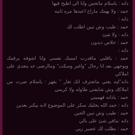
دانه : ياسلام ماتحس وانا الي اطيح فيها
حمد : ولا يهمك ماراح اعيدها مره ثانيه
دانه :
حمد : طيب وش تبين اطلب لك
دانه : ولا شئ
حمد : خلاص دندون
دانه :
حمد : ياقلبي ماقدرت امسك نفسي وانا اشوفه يرقمك
وبوجهي بعد انا رجال “واغير وسكت” وماارضى حد يتعدى على
املاكي
دانه”ليه يعني ماتعترف انك تغار ” بقهر : ياسلام صرت من
املاكك وش شايفني طاوله ولا كرسي
حمد : يادانه فهميني
دانه : حمد الله يخليك سكر على الموضوع لانه بيكبر بعدين
حمد : طيب وش تبين الحين
دانه :مافي شئ على بالي
حمد : بطلب لك عصير زيي