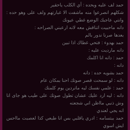
حمد لف عليه وبحده : أي الكلب ياحقير
شكلهم انصرعوا منه ماشفت الا غبارتهم ولف على وهو حده :
وانتي عاجبك الوضع غطي عيونك
دانه ماحبيت اتناقش معه لانه ارعبني الصراحه :
بعدها صرنا ندور بالم
حمد بهدوء : فتحي غطاك اذا تبين
دانه مارديت عليه :
حمد : دانه انا اكلمك
دانه :
حمد بشويه حده : دانه
دانه : لو سمحت قصر صوتك احنا بمكان عام
حمد : علمي نفسك ليه ماتردين يوم كلمتك
دانه : ليه ارد عليك عشان تطول صوتك على طيب هو جاى انا
وش ذنبي مااظن اني شجعته
انه يجي لعندي
حمد ببتسامه : ادري ياقلبي بس انا طبعي كذا لعصبت مااحس
ايش اسوي