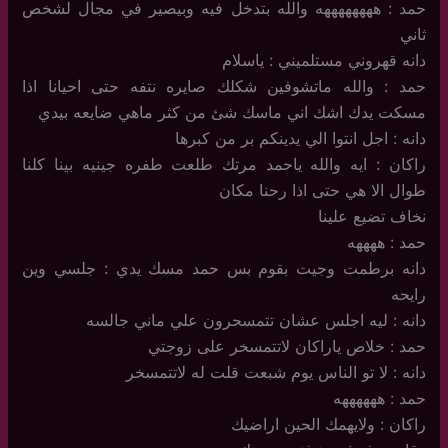
حمد : ههههههههه والله بتدخل فيه وبيصير في مجال لشخص
ثاني
دانه قهروني مستلميني : ياسلام
حمد : والله ماتشوفين شكلك صايره نتفه حتى احيانا اذا
مسكت يدك اشك اني ماسك شئ من كثر ماهي ضايعه بيدي
دانه : اجل انتوا الي يدينكم بر من كبرها
راكان : ايه والله ياحمد مرتك طلعت طفره جينيه بينا كلنا
طوال الا هي حتى اذا رحنا مكان
نخاف تضيع علينا
حمد : ههههه
دانه برطمت وجيت بقوم بس حمد مسك يدي : جلسي وين
رايحه
دانه : ليه اجلس عشان تتمسحرون علي ماني جالسه
حمد : خلاص ياراكان لاتتمسخر على زوجتي
دانه : لا تو الناس يوم شبعت قلت له لاتتمسخر
حمد : ههههههه
راكان : ولايهمك الحين اراضيك