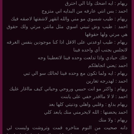
ريهام : ايه اضحك وانا الي احترق
احمد : بس انتي عارفه من البدايه اني متزوج
ريهام : طيب شسوي مو مني والله انقهر لاشفتها لاصقه فيك
احمد : طيب وش تبيني اسوي مثل مانتي مرتي ولك حقوق
هي مرتي ولها حقوقها
ريهام : طيب اوعدني على الاقل اذا كنا موجودين بنفس الغرفه
لاتجلس بجنب أي واحده فينا
خلك حيادي واذا تدلعت وحده فينا لاتعطينا وجه
احمد :يعني اتجاهلكم
ريهام : ايه ولما تكون مع وحده فينا لحالك سو الي تبي
احمد : لهدرجه تغارين
ريهام : واكثر مو انت حبيبي وروحي وحياتي كيف مااغار عليك
احمد : لا لا مااقدر خفي على يابنت
ريهام بدلع : وقلبي واهلي ودنيتي كلها بعد
احمد يحضنها : الله لايحرمني منك يابعد كلي
ريهام : ولا منك
دانه صحيت من النوم متاخره قمت وتروشت ولبست لي