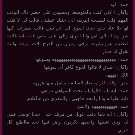
حمد : ليه
راكان : لاني كنت بالمتوسط ومسوين على حضر ذاك الوقت
المهم قلت للشيخه البريئه الي جنبك عطيني قالت لي لا قلت
لها يلا عاد جايع حدي اسوي لك الي تبين قالت بنظرات كلها
شر ونذاله الي ابي وانا البرئ والي على نياتي قلت ايه قالت
اعطيك بس بشرط ترقى وتنزل من الدرج ثلاث مرات وانت
تقول انا حمار
حمد : هههههههههههههههههههههههههههههه وسويتها
راكان : صدق لا قالوا الجوع كافر أي سويتها
الكل :ههههه
بندر : والله كثر ماتنعاد السالفه ماامل منها ههههه
حمد : ايه ياما قالوا ياما تحت السواهي دواهي
دانه نظراته وانا رافعه حاجبي : والمغزى من هالكلام
حمد :هههههههههههه ولاشئ
راكان : ايه ياما ذقت الويل من مرتك حتى احيانا توصل فيني
ان ودي اشيلها واحطها بكرتون واهز فيها لحد مااطلع كل
حرتي