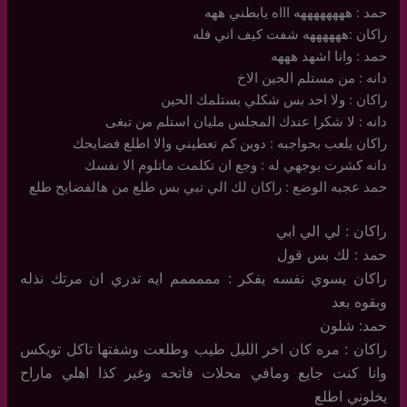
حمد : ههههههههه اااه يابطني ههه
راكان :ههههههه شفت كيف اني فله
حمد : وانا اشهد هههه
دانه : من مستلم الحين الاخ
راكان : ولا احد بس شكلي بستلمك الحين
دانه : لا شكرا عندك المجلس مليان استلم من تبغى
راكان يلعب بحواجبه : دوين كم تعطيني والا اطلع فضايحك
دانه كشرت بوجهي له : وجع ان تكلمت ماتلوم الا نفسك
حمد عجبه الوضع : راكان لك الي تبي بس طلع من هالفضايح طلع
راكان : لي الي ابي
حمد : لك بس قول
راكان يسوي نفسه يفكر : مممممم ايه تدري ان مرتك نذله
وبقوه بعد
حمد: شلون
راكان : مره كان اخر الليل طيب وطلعت وشفتها تاكل تويكس
وانا كنت جايع ومافي محلات فاتحه وغير كذا اهلي ماراح
يخلوني اطلع