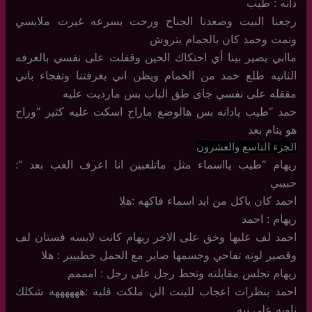
دانه : طيب
رجعنا البيت وصعدنا الجناح ورحت بسرعه غيرت ملابسي
ونمت وحمد كان بالحمام يتروش
ماابي يصير بينا أي احتكاك الحين وقفلت على نفسي بالغرفه
الثانيه طلع حمد من الحمام ويظن اني بغرفتنا وتفجاء باني
مقفله على نفسي جاى طق الباب بس مارديت عليه
حمد “طيب يادانه بس هالوضع ماراح اسكت عليه كثير “وراح
هو ينام بعد
الجزء التاسع والعشرون
ريهام “طيب يااسماء مثل ماتلعبين انا اعرف العب بعد “:
حبيبي
احمد كان ياكل من ايد اسماء فاكهه :هلا
ريهام : احمد
احمد لف عليها وخق على الاخر ريهام كانت لابسه فستان لف
وقصير لونه تفاحي وجسمها صاير مع الحمل خطييير : هلا
ريهام تجلس مقابلته وتحط رجل على رجل : امممم
احمد بنظرات اعجاب للبنت الي ملكت قلبه :ههههههه شكلك
ناويه على نيه