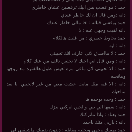
حمد : مو غصب بس ابيك ترقصين عشان خاطري
دانه :ومن قال ان لك خاطر عندي
حمد يوقفني قباله : افا مالي خاطر عندك
دانه لفيت وجهي عنه : لا
حمد يحاوط خصري : من قلبك هالكلام
دانه : ايه
حمد : لا مااصدق لاني عارف انك تحبيني
دانه : ومن قال اني احبك لا تجلس تالف من عنك كلام
حمد : الا تحبيني لان مافي مره تعيش طول هالفتره مع زوجها
وماتحبه
دانه : الا فيه مثل مانت عشت معي من غير لاتحبني انا بعد
مااحبك
حمد : وحده بوحده ها
دانه : سمها الي تبي والحين اتركني بنزل
حمد بعناد : واذا ماتركتك
دانه : ياربي منك ياحمد
حمد يمسك وجهي ويخليه مقابله : دندون بذمتك ماشتقتي لي