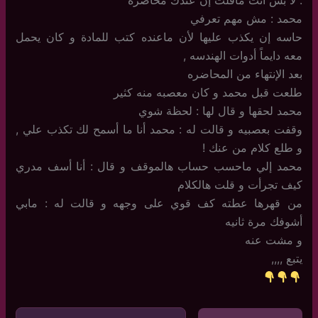
: لا بس أنت ماقلت إن عندك محاضرة
محمد : مش مهم تعرفي
حاسه إن يكذب عليها لأن ماعنده كتب للمادة و كان يحمل
معه دايماً أدوات الهندسه ,
بعد الإنتهاء من المحاضره
طلعت قبل محمد و كان معصبه منه كثير
محمد لحقها و قال لها : لحظة شوي
وقفت بعصبيه و قالت له : محمد أنا ما أسمح لك تكذب علي ,
و طلع كلام من عنك !
محمد إلي ماحسب حساب هالموقف و قال : أنا أسف مدري
كيف تجرأت و قلت هالكلام
من قهرها عطته كف قوي على وجهه و قالت له : مابي
أشوفك مرة ثانيه
و مشت عنه
يتبع ,,,,