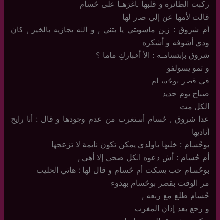
ركبت الطائرة و قلبها ناغزهـا على حُسام
قالت لأمها عن إلي صار لها
أم شروق : زين ماسويتي يا بتني , و الله يجازيه بالخير , كان
ودي أشوفه و أشكره
شروق بإبتسامـه : الأ أخباركِ ماما ؟
و تمو يسولفو
في قصر بوحُسـام
صباح يوم جديد
الكل مت
عدا شروق , حُسام أستغرب من عدم وجودها و قال : أنا رايح
أناديها
بوحُسام : خليها ياولدي يمكن تكون نايمة لا تزعجها
أم حُسام : أش دعوه الكل صحى إلا أهي ,
بوحُسام حب يسكت أم حُسام و قال لها : هاتي الحليب
مر الوقت بقصر بوحُسام بهدوء
حُسام طلع مع ربعه ,
و رجع بعد إذان المغرب