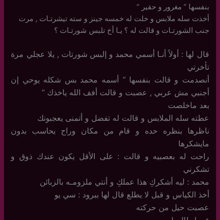
بنفسها ” مغرور و حقير “
أخذت سله ملابس و خلت له خمسه جينز و سته تيشرتـات , مرت
جنب الشورتـات و قالت له ؟ يـا أخ تلبس شورتـات ؟
قال لها : أولاً أنـا أسمي محمد و إلبس شورتات , يلا عجلي مرة
تأخرتي
أنصدمت و قالت بنفسها ” أسمه محمد بس شكله يوحي إن
أجنبي مش عربي , عصبت و قالت أفف الله ياخذك “
بعد ماخلصت
عطته سله الملابس و قالت له تفضل و أتمنى يعجبونك
ناظرها بنظره حده و قام من مكان وراح يحاسب بدون
مايشكرها
راحت له بعصبيه و قالت : على الأقل يكون عندك ذوق و
تشكرني
محمد : ليه أشكركِ هذا عملكِ و أنتي ملزومـه بالزبائن
أخذ الكياس و قبل لا يطلع قال لها ببرود : سي يو
عصبت حيل من حركته