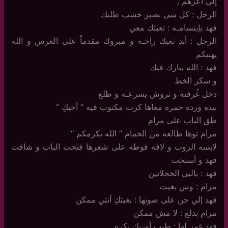
إلي أعزهم ,
الرجل : كل شي بصير حسب طلبك
فهد بإبتسامـه : تعبتك معي
الرجل : أبد تعبك راحـه و مبروك مقدماً على العرس و الله
يهنيكم
فهد : الله يبارك فيك
و سكر الخط
دخل غُرفته و تروش بسرعـه و طلع
بيده وردة حمره معاها كرت مكتوب فيه ” أحبكِ “
طق الباب على مرام
مرام توها طالعه من الحمام ” الله يكرمكم “
لابسه الروب و لافه فوطه على شعرها فتحت الباب و شافت
فهد و أستحت
فهد : يالبى الخجلانين
مرام : وش بغيت
فهد إلي جن على صوتها : بغيتكِ أنتي ممكن
مرام بدلع : لا مش ممكن
فهد غمز لها : طيب أوريكِ بكره ,