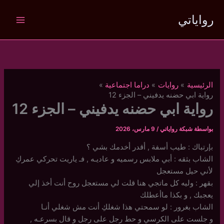
خطي
رواياتي
لى
لمحتوى
الرئيسية
روايات
دراما اجتماعية
رواية ابي حضنه يدفيني – الجزء 12
رواية ابي حضنه يدفيني – الجزء 12
بواسطة
شبكة رواياتي
/
9 مارس، 2026
بإرتباك : طيب أسفة , أقدر أخدمك بشي ؟
الشاب بثقه : أبي ملابس رسميه و عاديـه , فـ ياريت تحركي عمركِ
لأني حيل مستعجل
بقهر : وليه كل ماتجي هنا قلت لي مستعجل روح أنت أخذ إلي
يعجبك , و بكذا ماأعطلك
الشاب بغرور : لو سمحتي هذا شغلكِ أنت مش شغلي أنـا
و جلست على الكرسي و حط رجل على رجل و قال بسرعـه ,