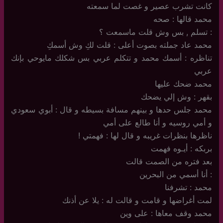
كانت تشرب عصير و غصت لما سمعته
محمد قالها : صحه
: تسلم , بس وش قلت ماسمعت ؟
محمد عاد جملته بصوت أعلى : قلت لكِ وش أسمكِ
تناظره : أسمك محمد و تتكلم عربي بس شكلك مايوحي بإنك
عربي
محمد ضحك عليها
بقهر : وش إلي يضحك
محمد جلس حدها و بينهم مسافة بسيطه و قال : أبوي سعودي
و أمي روسيه و أنا طالع على أمي
ناظرها بنظرات غريبه و قال لها : فهمتي !
بربكه : أيـوه فهمت
بعد فتره من الصمت قالت
: أنا أسمي من البحرين
محمد : تشرفنا
لمت أغراضها و قامت و قالت له : يلا عن أذنك
محمد وقف معاها : على وين