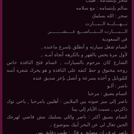
سحر بإبتسامه : طيب
سالم بإبتسامه : مع سلامه
سحر : الله يسلمكِ
نـــهـــايــة الــبـــارت
الـــبــــارت الـــتـــاســـع عــــشــــــــر
في السعودية
حُسام شغل سيارته و أنطلق بإسرع ماعنده ,
لأول مرة يحس بالقهر و بالكرهه أتجاه أمـه .,
الشارع كان مزحوم بالسيارات , حُسام فتح النافذة حاس
روحه مخنوق و حط كتفه على النافذة و هو يحرك شعره أنتبه
للمُوبايل و أخذه بسرعة و أتصل بإعز صديق عنده
ناصر : ألـو
حُسام بضيق : مرحبا
ناصر إلي ميز صوته بين الملايين : أهليين يامرحبا , ياخي توك
ذاكرني , نسيت الأيام إلي بينا
حُسام بصيق أكثر : ناصر واللي يسلمك مش فاضي لهرجك
الحين تعال لي عن البحر أبيك بموضوع .,
ناصر عرف إن مضايق و قال : طيب دقايق بس