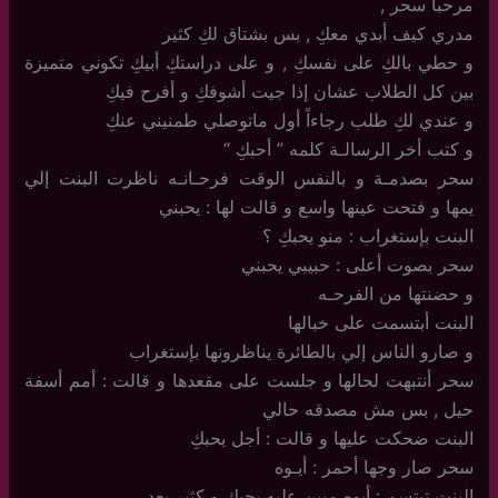
مرحبا سحر ,
مدري كيف أبدي معكِ , بس بشتاق لكِ كثير
و حطي بالكِ على نفسكِ , و على دراستكِ أبيكِ تكوني متميزة
بين كل الطلاب عشان إذا جيت أشوفكِ و أفرح فيكِ
و عندي لكِ طلب رجاءاً أول ماتوصلي طمنيني عنكِ
و كتب أخر الرسالـة كلمه ” أحبكِ “
سحر بصدمـة و بالنفس الوقت فرحـانـه ناظرت البنت إلي
يمها و فتحت عينها واسع و قالت لها : يحبني
البنت بإستغراب : منو يحبكِ ؟
سحر بصوت أعلى : حبيبي يحبني
و حضنتها من الفرحـه
البنت أبتسمت على خبالها
و صارو الناس إلي بالطائرة يناظرونها بإستغراب
سحر أنتبهت لحالها و جلست على مقعدها و قالت : أمم أسفة
حيل , بس مش مصدقه حالي
البنت ضحكت عليها و قالت : أجل يحبكِ
سحر صار وجها أحمر : أيـوه
البنت تبتسم : أيوه مبين عليه يحبك و كثير بعد