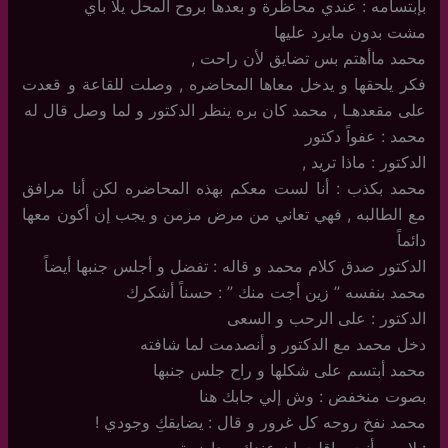
بإبتسامه : عندي محاظرة و بعدها بروح المحل يلا باي
مشت بدون مايرد عليها
محمد ماأهتم بس تضايق لأن راحت ,
فكر يلحقها و يدخل معاها المحاضره , وصلت للقاعة و قعدت
على مقعدهـا , محمد كان بره ينظر الدكتور و لما وصل قال له
محمد : عفواً دكتور
الدكتور : ماذا تريد ,
محمد بكذب : أنا لست معكم بهذه المحاضره لكن أنا مرافق
مع الطالبه , فهي تعاني من مرض مزمن و يجب إن أكون معها
دائماً
الدكتور صدق كلام محمد و قاله : تفضل و أجلس جنبها أيضاً
محمد بنفسه ” زين أجت منك ” : حسناً أشكرك
الدكتور : على الرحب و السعى
دخل محمد مع الدكتور و أنصدمت لما شافته
محمد أبتسم على شكلها و راح جلس جنبها
بصوت منخفض : وش إلي جابك هنا
محمد نفخ روحه كل غرور و قال : يضايقكِ وجودي !