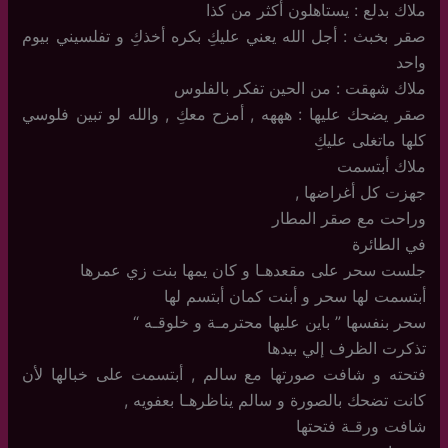
ملاك بدلع : يستاهلون أكثر من كذا
صقر بخبث : أجل الله يعني عليكِ بكره أخذكِ و تفلسيني بيوم
واحد
ملاك شهقت : من الحين تفكر بالفلوس
صقر يضحك عليها : هههه , أمزح معكِ , والله لو تبين فلوسي
كلها ماتغلى عليكِ
ملاك أبتسمت
جهزت كل أغراضها ,
وراحت مع صقر المطار
في الطائرة
جلست سحر على مقعدهـا و كان يمها بنت زي عمرها
أبتسمت لها سحر و أبنت كمان أبتسم لها
سحر بنفسها ” باين عليها محترمـة و خلوقـه “
تذكرت الظرف إلي بيدها
فتحته و شافت صورتها مع سالم , أبتسمت على خبالها لأن
كانت تضحك بالصورة و سالم يناظرهـا بعفويه ,
شافت ورقـة فتحتها