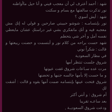
شهد : أحمد أعترف لي أن معجب فيني و أنا حيل ماأواطنه
نور تذكرت سالفتها مع بسام و سكتت
شهد : أيش أسوي ؟
نور بإبتسامـه : شوشو حبيبتي صارحين و قولي له إنكِ مش
معجبه فيه و أنكِ ماتفكري بشي غير دراستكِ عشان مايعطي
نفسه أمل و أخر شي يتحطم
شهد حست براحه من كلام نور و أبتسمت و حضنت ربيعتها و
قالت : شكراً نوني
في مطار السعودية
شروق جلست تنتظر أمها
مرت عده سـاعات شروق غفت عيونها
و ما حست إلا بأمها جالسه جنبها و تحضنها
شروق فتحت عينها بإبتسامه ضمت أمها بقوه و قالت : أشقت
لكِ
أم شروق : و أنتي أكثر
بعد ساعـه تقريبا
ودعت شروق السعوديـة ,