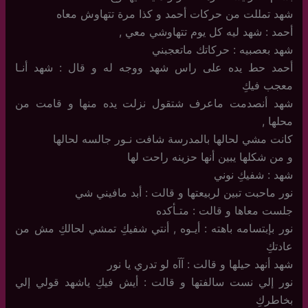
شهد تمللت من حركات أحمد و كذا مرة تتهاوش معاه
أحمد : شهد ليه كل يوم تتهاوشي معي ,
شهد بعصبيه : حركاتك ماتعجبني
أحمد حط يده على راس شهد ووجه له و قال : شهد أنـا
معجب فيكِ
شهد أنصدمت ماعرف شتقول نزلت يده منها و قامت من
محلها ,
كانت مشي لحالها بالمدرسة شافت نـور جالسه لحالها
و من شكلها يبين أنها حزينه راحت لها
شهد : شفيكِ نوني
نور ماحبت تبين لربيعتها و قالت : أبد مافيني شي
جلست معاها و قالت : متـأكده
نور بإبتسامه باهته : أيـوه , أنتي شفيكِ تمشي لحالكِ مش من
عادتكِ
شهد أنهد حيلها و قالت : آآه لو تدري يا نور
نور إلي نست سالفتها و قالت : أيش فيكِ ياشهد قولي إلي
بخاطركِ