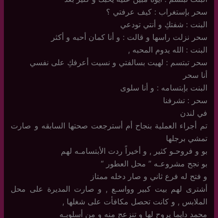
سحر بإستغراب : كيف عرفتي ؟
البنت : شفتكِ و أنتي تودعي
سحر نزلت راسها و قالت : و أنا كمان أحبه و أكثر
البنت : الله يدوم المحبه ,
سحر تبتسم : لهيت بسالفتي و نسيت أعرفكِ على نفسي
أنا سحر
البنت بإبتسامه : و أنا سلوى
سحر : تشرفنا
في لندن
تم أجراء العملية بنجاح أم أسترجعت صحتها السابقه و صارت
تمشي برجلها
بو و فروحـو كثير , و أخيراً ردت الأبتسامـه لهم
بو نجح مشروعـه ” محل العطور “
و فتح له فرع ثاني و صار دخله ممتاز
أشترى لهم بيت كبير وواسـع , و صارت المديرة على محل
الملابس , و كانت تحصل مكافأت على شغلها ,
محمد دايما يروح لها و تنزعج منه و من أسلوبـه