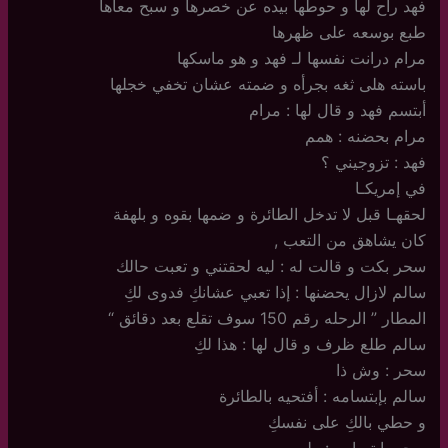
فهد راح لها و حوطها بيده عن خصرها و سبح معاها
طبع بوسعه على ظهرها
مرام درانت نفسها لـ فهد و هو ماسكها
باسته هلى ثغه بجرأه و ضمته عشان تخفي خجلها
أبتسم فهد و قال لها : مرام
مرام بحضنه : همم
فهد : تزوجيني ؟
في إمريكـا
لحقهـا قبل لا تدخل الطائرة و ضمها بقوه و بلهفة
كان يشاهق من التعب ,
سحر بكت و قالت له : ليه لحقتني و تعبت حالك
سالم لازال يحضنها : إذا تعبي عشانكِ فدوى لكِ
المطار ” الرحله رقم 150 سوف تقلع بعد دقائق “
سالم طلع ظرف و قال لها : هذا لكِ
سحر : وش ذا
سالم بإبتسامه : أفتحيه بالطائرة
و حطي بالكِ على نفسكِ