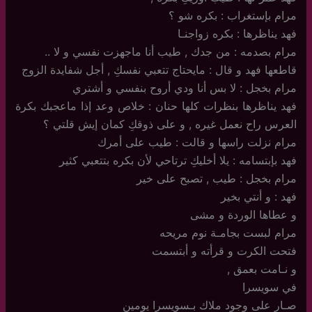
مرام بإستغراب : بكره شو ؟
فهد يناظرها : بكره زواجنـا
مرام بصدمه : من جدك , طيب أنا ماجهزت نفسي و لا ..
قاطعها فهد و قال : مايحتاج تتعبي نفسكِ , أجل شفايدة الزوج
مرام بخجل : لا بس أنا ودي أروح بنفسي و أشتري
فهد يناظرها بنظرات كلها حنان : خلاص وعد إذا ماعجبك بكرة
العرس راح نعمل غيره , و على ذوقكِ كمان إيش قلتي ؟
مرام نزلت راسها و قالت : طيب على أمرك
فهد بإبتسامه : يلا أخليكِ ترتاحي لأن بكره بتتعبي كثير
مرام بخجل : طيب , تصبح على خير
فهد : و أنتي بخير
و عطاها الوردة و مشى
مرام لبست بجامـة نوم مريحه
فتحت الكرت و قرأته و أبتسمت
و نـامت بعمق ,
في سويسرا
صـار على وجود ملاك بـسويسرا يومين