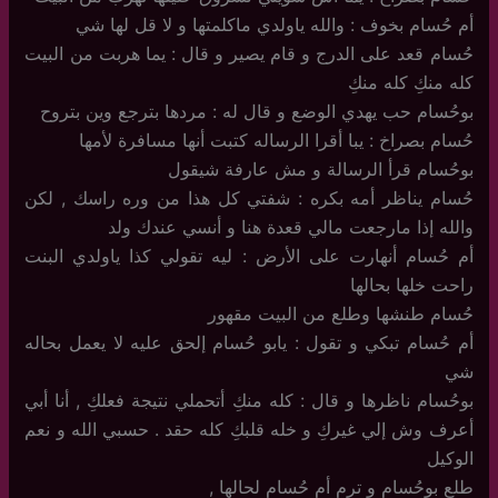
أم حُسام بخوف : والله ياولدي ماكلمتها و لا قل لها شي
حُسام قعد على الدرج و قام يصير و قال : يما هربت من البيت
كله منكِ كله منكِ
بوحُسام حب يهدي الوضع و قال له : مردها بترجع وين بتروح
حُسام بصراخ : يبا أقرا الرساله كتبت أنها مسافرة لأمها
بوحُسام قرأ الرسالة و مش عارفة شيقول
حُسام يناظر أمه بكره : شفتي كل هذا من وره راسك , لكن
والله إذا مارجعت مالي قعدة هنا و أنسي عندك ولد
أم حُسام أنهارت على الأرض : ليه تقولي كذا ياولدي البنت
راحت خلها بحالها
حُسام طنشها وطلع من البيت مقهور
أم حُسام تبكي و تقول : يابو حُسام إلحق عليه لا يعمل بحاله
شي
بوحُسام ناظرها و قال : كله منكِ أتحملي نتيجة فعلكِ , أنا أبي
أعرف وش إلي غيركِ و خله قلبكِ كله حقد . حسبي الله و نعم
الوكيل
طلع بوحُسام و ترم أم حُسام لحالها ,