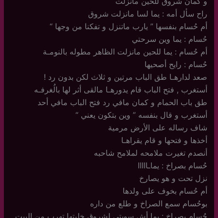
و كمان شروق للحين مانزلت
راح سأل أمه : يما لسا مانزلت شروق
أم حُسام بنفسها ” يارب ماتنزل و تفكنا من وجها “
حُسام : يما وين سرحتي
أم حُسام : يما للحين مانزلت الظاهر مطوله بالنومـة
حُسام : رايح أصحيها
صعد لدارهـا طق الباب مرتين و ثلاث لكن بدون رد !
أستغرب , فتح الباب قام يدورهـا مالقى أثر لها بالُغرفـه
طق باب الحمام و كمان مافي رد فتح الباب مافي أحد
أستغرب و قال بنفسه ” وين بتكون يعني “
شاف رساله على الأرض مرمية
أخذها و فتحها و قام يقراهـا
أنصدم تغيرت ملامحه لملامح شاحبه
حُسام بصراخ : يماـااااا
نزل تحت و هو يصارخ
أم حُسام بخوف على ولدها
بوحُسام سمع الصراخ و طلع من داره
حُسام بصراخ : يما أش سويتي لشروق خليتها تهرب من البيت