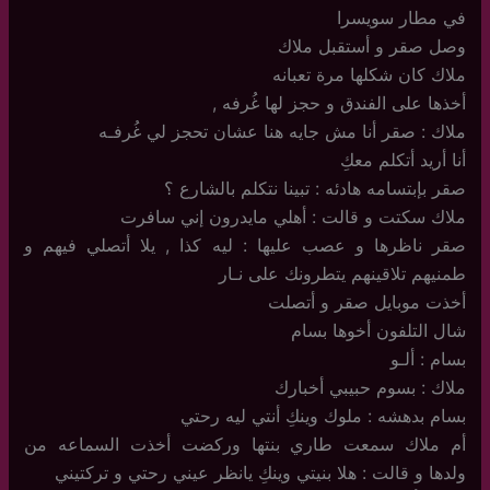
في مطار سويسرا
وصل صقر و أستقبل ملاك
ملاك كان شكلها مرة تعبانه
أخذها على الفندق و حجز لها غُرفه ,
ملاك : صقر أنا مش جايه هنا عشان تحجز لي غُرفـه
أنا أريد أتكلم معكِ
صقر بإبتسامه هادئه : تبينا نتكلم بالشارع ؟
ملاك سكتت و قالت : أهلي مايدرون إني سافرت
صقر ناظرها و عصب عليها : ليه كذا , يلا أتصلي فيهم و
طمنيهم تلاقينهم يتطرونك على نـار
أخذت موبايل صقر و أتصلت
شال التلفون أخوها بسام
بسام : ألـو
ملاك : بسوم حبيبي أخبارك
بسام بدهشه : ملوك وينكِ أنتي ليه رحتي
أم ملاك سمعت طاري بنتها وركضت أخذت السماعه من
ولدها و قالت : هلا بنيتي وينكِ يانظر عيني رحتي و تركتيني