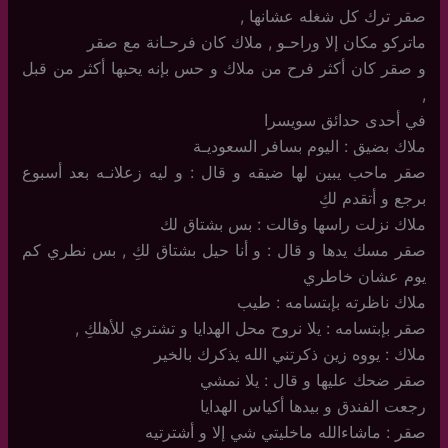
صقر ترك كل شغله عشانها ,
ماتركو مكان إلا وراحـو , ملاك كان فرحـانة مع صقر
و صقر كان أكثر فرح من ملاك و حس بإنه يحبها أكثر من قبل
,
في أحدى حدائق سويسرا
ملاك بضيق : اليوم بسافر السعوديـة
صقر ماحب يبين لها ضيقه و قال : و ليه زعلانـه بعد أسبوع
برجع و أتقدم لكِ
ملاك نزلت راسها وقالت : بس بشتاق لك
صقر مسك يدها و قال : و أنا حيل بشتاق لكِ , بس نطري كم
يوم عشان خاطري
ملاك ناظرته بإبتسامه : طيب
صقر بإبتسامه : يلا نروح محل الهدايا و تشتري للأهلكِ ,
ملاك : يووه زين ذكرتني الله يذكرك بالخير
صقر ضحك عليها و قال : يلا نمشي
رجعت الفندق و بيدها أكياس الهدايا
صقر : ماشاءالله ماخليتي شي إلا و أشترتيه