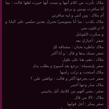
ملاك تأثرت من كلام أمها و تمنت أنها خبرت اهلها قالت : يما
أنا سافرت يومين و برجع
أم ملاك : وين أنتي و ليه سافرتي
ملاك بكذب : يما أنا بسويسرا بخبركِ بعدين سلمي على البابا و
لا تزعلون مني
و سكرت المُوبايل
صقر : أخباركِ بعد
ملاك تناظره بحنان : مشتاقه لكِ
صقر مسك يدها و قال : و أنا أكثر
ملاك : بتقى هنا على طول
صقر بإبتسماه : برجع بعد أسبوع و بطلب يدكِ
ملاك أستحت و نزلت راسها
صقر حب يحرجها أكثر و قالت : توافقي علي ؟
ملاك صار وجها أحمر
صقر : يعني أفهم من كلامك أنكِ ماتبيني
ملاك : لالا من قال
صقر بمكر : أجل قوليها