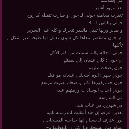
في إيطالـيـا
بعد مرور أشهر
تغيرت معامله جولي لـ جون و صارت تتقبله كـ زوج
جولي بالشهر الـ 8
و صاير وزنها ثقيل ماتقدر تتحرك و كله على السرير
أم جون ماتقصر معاها كل شوي تعمل لها طبخه غير شكل و
تأكلها
جولي : خاله والله سمنت من كثر الأكل
أم جون : كلي عشان إلي ببطنكِ
جون يضحك عليهم
جولي بقهر : أيوه أضحك , عشانه مو فيك
جون حب يقهرها أكثر و ضحك بصوت مرتفع
جولي أخذت الوسادات ورمتهم عليه
في المدرسة
مر شهرين من غياب هند ,
بعدين عرفو إن هند أنتقلت لمدرسـة ثانيه
نور إعترف لـ بسـام إنها صاحبه المسجات ,
بسام صار يستحقرهـا أكثر و مايعطيها وج