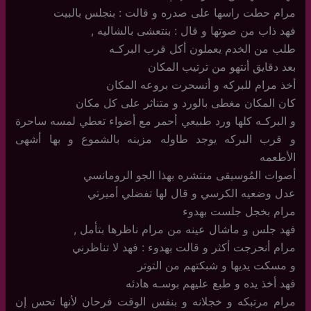
مرام حطت راسها على صدره و قالت : بنجلس بالبيت
فهد ذاب من صوتها و قال : بنتعشى بالشاليه ,
طلب من الخدم يعملون أكل قرب البركـه
بعد دقايق أنتهو من ترتيب المكان
أخذ مرام للبركه و أنسحرت بروعه المكان
كان المكان مغطى بالورد و متناثر على كل مكان
و البركـه كلها ورد طبيعي أحمر مع أضواء تعطي لمسه ساحرة
و قرب البركه يوجد طاوله مزينه بالشموع و بها أشهى
الأطعمه
أصوات المُوسيقى منتشره بهذا الجو الرومانسي
عدل وضعيه الكرسي و قال لها تفضلي أميرتي
مرام بخجل جلست بهدوء
فهد جلس و ماشال عينه من مرام ناظرها بتأمل ,
مرام أنحرجت أكثر و قالت بهدوء : فهد لا تناظرني
و مسكت يديها و شبكتهم من التوتر
فهد أخذ يده و طبع عليهم بوسـه هادئه
مرام مرتبكه و خجلانه و بنفس الوقت فرحان لأنها تحس إن