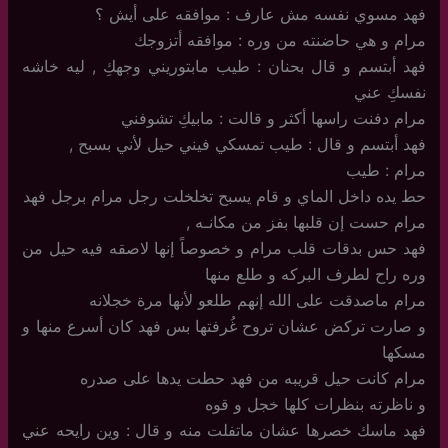
فهد مسوي نفسه مش عارف : موافقه على أيش ؟
مرام و هي حاضنته من وره : موافقه أتزوجك
فهد أبتسم و قال بحنان : طيب مابتوريني وجهكِ , ليه خاشه
نفسكِ عني
مرام دفنت راسها أكثر و قالت : مابيكِ تشوفني
فهد أبتسم و قال : طيب تمسكي فيني حيل لأني بسبح ,
مرام : طيب
حط يده داخل الماي و قام يسبح تخلخلت رجل مرام برجل فهد
مرام حست إن قلبها بفز من مكانـه ,
فهد حس بدقات قلب مرام و خصوصاً إنها لاصقه فيه حيل من
وره راح لطرف البركه و طلع منها
مرام ماصدقت على الله إنهم طلعو لأنها مرة خجلانه
و صارت تركض عشان تروح غُرفتها بس فهد كان أسرع منها و
مسكها
مرام كانت حيل قريبه من فهد حطت يدها على صدره
و ناظرته بنظرات كلها خجل و قوه
فهد ماسك خصرها عشان ماتفلت منه و قال : وين رايحه عني