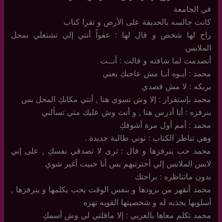
في الجامعة
كانت جالسه بالحديقة على الأرض و تقرا كتاب
راح لها شخص و قال لها : عفواً أنتي إلي تشتغلي بمحل
الملابس
أنصدمت لما شافته و قالت : أنــت
محمد : أيـوه أنـا مش عاجبكِ يعني
بربكه : لا مش قصدي
محمد بإستفزاز : إلا وش تسوي هنا , أنتي مكانكِ المحل بس
بنرفزه : أنا أدرس هنا , و أنت وش عليك مني تسألني
محمد : أمم أول مرة أشوفكِ
وهي تناظر الكتاب : توني طالبة جديدة .
محمد حب ينرفزها و قال : ترى لا تصدقي نفسكِ , على إني
لابس الملابس إلي أخترتيهم بس أنا حبيت أغير شوي
بدون ماتناظره : براحتك
محمد أنقهر من برودها و بنفس الوقت يحب يكلمها و ينرفزها ,
أسلوبها يجذبه له و شخصيتها القويه تهزه
محمد تكلم معاها بالعربي : إلا ماقلتي لي وش أسمكِ