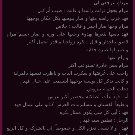
مردكِ بترجعي لي
مرام بخجل نزلت راسها و قالت : طيب أتركني
فهد قرب راسه منها و صار يبوسها بكل مكان بوجهها
مرام وجها صار أحمر و قالت : خلاص
فهد باسها بثغرها بهدوء رجعها على وره و صار جسم مرام
لاصق بالجدار و قال : بكره زواجنا ماقدر أتحمل أكثر
و غمز لها غمزة جذابه
و راح عنها
مرام مش قادرة تستوعب أكثر
راحت على غٌرفتها و سكرت الباب و ناظرت نفسها بالمراية
و كانت تذكر كل بوسـة بوجهها أبتسمت على خبال فهد ,
دخلت الحمام تتروش .
أمـا فهد بدأت أتصالاته بتحضير أكبر عرس
و طبعاً الفستان و مسلتزمات العرس كـانو على عمال فهد ,
فهد : أبي كل شي يكون ممتاز بكره
الرجل : تطمن سيد فهد ,
فهد : و لا تنسى تعزم الكل و خصوصاً إلي بالشركه و كل الربع