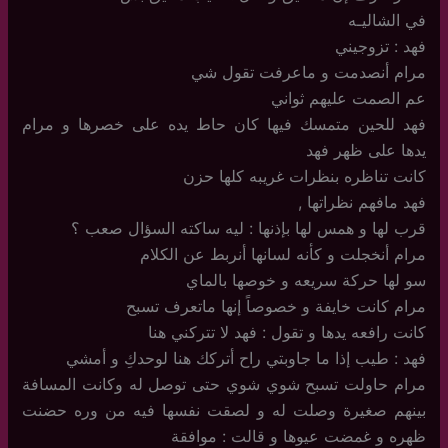
في الشاليـه
فهد : تزوجيني
مرام أنصدمت و ماعرفت تقول شي
عم الصمت عليهم ثواني
فهد للحين متمسك فيها كان حاط يده على خصرها و مرام
يدها على ظهر فهد
كانت تناظره بنظرات غريبه كلها حزن
فهد مافهم نظراتها ,
قرب لها و همس لها بإذنها : ليه ساكته السؤال صعب ؟
مرام أنخجلت و كأنه لسانها أنربط عن الكلام
سو لها حركة سريعه و خوصها بالماي
مرام كانت خايفة و خصوصاً إنها ماتعرف تسبح
كانت رافعه يدها و تقول : فهد لا تتركني هنا
فهد : طيب إذا ما جاوبتي راح أتركك هنا لوحدكِ و أمشي
مرام حاولت تسبح شوي شوي حتى توصل له وكانت المسافة
بينهم صغيرة وصلت له و لصقت نفسها فيه من وره حضنت
ظهره و غمضت عيوها و قالت : موافقة