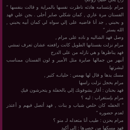
مرام بإبتسامه هادئه ناظرت نفسها بالمراية و قالت بنفسها ”
الفستان مرة عاري , كمان شكلي صاير أحلى . بجن علي فهد
و بحبني , جد أنا فاضيه على إلي سواه لي كمان أبيه يحبني ,
الله يستر “
وصل فهد الشاليه و ناده على مرام ,
مرام نزلت بفستانها الطويل كانت رافعته عشان تعرف تمشي
فهد يناظرها و هي نازله من على الدرج
أنبهر من جمالها صايرة مثل الأمير و لون الفستان ممناسب
لبشرتها
مسك يدها و قال لها بهمس : حليانـه كثير ,
مرام بخجل نزلت راسها
فهد بحنان : أغار يشوفونك إلي بالحفلة و يتحرشون فيكِ
مرام بإستغراب : ليه ؟
” الحفله كان خلص شباب و بنات , فهد أتصل فيهم و أعتذر
لعدم حضوره “
مرام بحزن : طيب أنا متعدله لـ منو ؟
فهد مسكها من خصرها : إلي أكيد