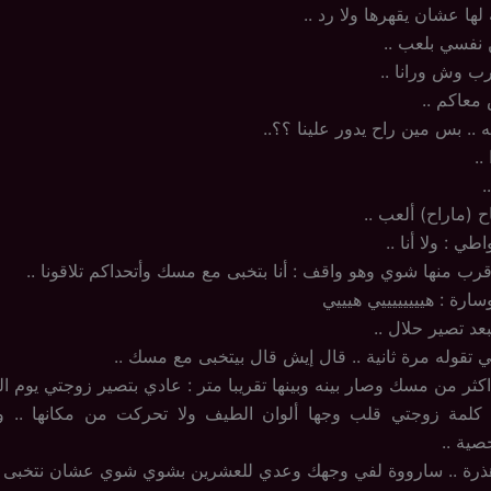
لها عشان يقهرها ولا رد ..
 نفسي بلعب ..
رب وش ورانا ..
معاكم ..
.. بس مين راح يدور علينا ؟؟..
..
.
ح (ماراح) ألعب ..
 : ولا أنا ..
ب منها شوي وهو واقف : أنا بتخبى مع مسك وأتحداكم تلاقونا ..
ارة : هييييييييي هيييي
بعد تصير حلال ..
لي تقوله مرة ثانية .. قال إيش قال بيتخبى مع مسك ..
 من مسك وصار بينه وبينها تقريبا متر : عادي بتصير زوجتي يوم الثلا
مة زوجتي قلب وجها ألوان الطيف ولا تحركت من مكانها .. وت
صية ..
 هذرة .. سارووة لفي وجهك وعدي للعشرين بشوي شوي عشان نتخبى .