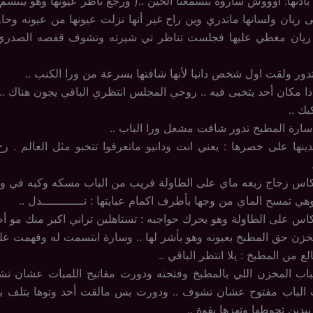
أذنها: أوووش ساروه بتسمعنا الحين ..( ورجع ناظر عيونها وهو يبتسم )
ريان ولسانها ماتدري وين راح غير أنها نزلت عيونها من عيونه وحا
يان مغطي عليها فجلست تناظر تي شيرته وتشوف قفصه الصدري ي
ر ولقت اول شخص دانيا لأنها شافتها بسرعة من ورا الكنب ..
ذا مكان أحد يتخبى فيه .. روحي المجلس انتظري الباقي يجون هناك ..
يك ..
ارة المطبخ تدور شافت مشعل ورا الباب ..
ها على خصرها : يعني انت ودانيو ماتعرفوا تتخبو مثل العالم . 
 زجاج ربعه ماي على الطاولة قريب من الباب مسكه وكبه في وجه
 تمسح الماي من وجها بأطرف اكمام عبايتها : نــــــــــــذل ..
 على الطاولة وهو يحرك حواجبه : تستاهلين تراني اكبر منك مو أص
خزن حق المطبخ بعيونه وهو يأشر لها .. وسارة ابتسمت له وفهمت عليه
من المطبخ : يلا انتظر الباقي ..
باب المخزن اللي بالمطبخ وفتحته ودورت مفاتيح اللمبات عشان تش
 الباب مفتوح عشان تشوف .. ودورت بس مالقت أحد وتوها بتلف بتطل
ين تحوطها وتهزها بقوة ..