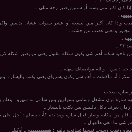
ذا كان اكبر مني بسنة أو سنتين يصير رجة مثلي ..
ههههه ..
يب وإذا كان أكبر مني بتسعة أو عشر سنوات عشان يدلعني واكون
مجبور يدلعني غصب عن خشته ..
ههه ..
بعد ؟؟ ..
من ناحية شكله أهم شي يكون شكله مقبول يعني مو يصير شكله كريه
جبه : بس .. والله مواصفاتك سهلة ..
مكر : أنا ماكملت .. أهم شي يكون يسرواي يعني يكتب باليسار .. بس 
ر سارة بتعجب ..
هه سارة ترى مشعل وسامي يسراوين بس سامي له شهرين يتعلم ياكل
مان يعرف ياكل باليمين بس يكتب باليسار ..
ام من مكانه وصار قبال سارة ومد يده كأنه بيسلم : أجل على بركة
م شي ما ابغى هالهبال ..
عاه وقفت وسوت نفسها تصافحه بالهوا : ههههههههههه .. أوكيك ..