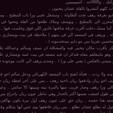
 .. وااااااااحد .. اثنيييييييين
ت كلهم أنتشروا بالفلة عشان يتخبون ..
بو بغرفة رهف تحت الطاولة .. ومشعل تخبى ورا باب المطبخ .. وس
خزن الي بالمطبخ .. ويوسف وملاك طلعوا من الفلة وتخبوا في 
 أما مسك دخلت أقرب غرفة شافتها بالدور اللي فوق وجلست فيها .. أم
لة .. ورهف في المصعد الي في بيتهم ( ملاحظة في بيت بومشاري م
صين تقريبا بس مو دايم يستخدمونه ) ..
كر بأقرب مكان يتخبى فيه والمشكلة ان سيف وسالم وعبدالله يلاح
.. وهو مايبغاهم معاه فتذكر ان فيه مصعد في بيت عمه بومشاري ع
يمشي بالعكس ( يعني على ورا ) .. وصدم برهف الي كانت موجودة في
 ولا ردت .. فجأة انفتح باب المصعد الكهربائي ودخل سالم اخو ف
 اخو ريان وادفعوا ريان ناحية رهف .. بس على آخر لحظة ريان ح
جدار المصعد الي ورا رهف وصار قريب منها بالم
ى طول لصقت نفسها أكثر بالجدار وهي تناظر عيون ريان بإحراج بس
صعد هذا حجمه .. ريان خق على عيون رهف أول مرة يكون بهالقرب م
ول له يطلع عشان تطلع .. بس ريان قاطعها يوم حس أنها بتتكلم وقر