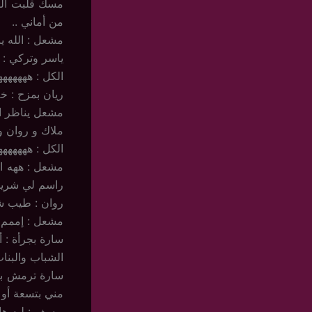
مسك قلبت الوا
من أماني ..
مشعل : الله يا
ياسر وتركي :
الكل : ههههههه
ريان بمزح : خل
مشعل يناظر الب
ملاك و روان و
الكل : ههههههه
مشعل : ههه ال
راسم لي شريكة
روان : طيب شن
مشعل : إممم أو
سارة بجرأة : أن
الشباب والبنات
سارة ترمش بعيو
مني بتسعة أو
يوسف : ليه هال