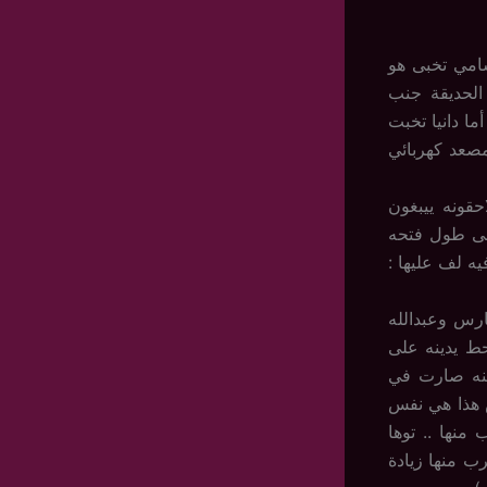
امي تخبى هو
الحديقة جنب
ا دانيا تخبت
صعد كهربائي
قونه ييبغون
لى طول فتحه
ه لف عليها :
ارس وعبدالله
ط يدينه على
رة بينه ويبينها 15 سانتي .. وعينه صارت في
 هذا هي نفس
نها .. توها
ب منها زيادة