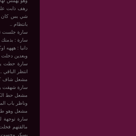
وهو يهمس لها ب
رهف ذابت على 
شي بس كان ر
بانتظام ..
سارة جلست تدو
سارة : بذمتك 
دانيا : هههه اوك
وبعدين دخلت س
سارة حطت يدين
انتظر الباقي ..
مشعل شاف كاس
سارة شهقت وهي
مشعل حط الكاس
وناظر باب الم
مشعل وهو طالع 
سارة توجهة ل
مالقتهم فخلت
يسكر وحست بيد