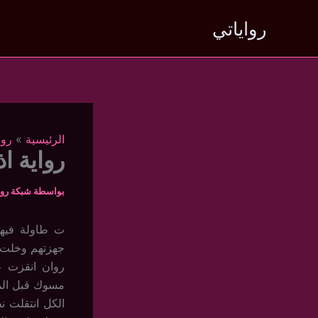
خطي
رواياتي
لى
لمحتوى
الرئيسية
روا
رواية اذ
بواسطة
شبكة روا
ت طاولة فيه
جهزتهم وخلت ا
روان انقزت ع
مسوك قبل المل
الكل انتقلت ن