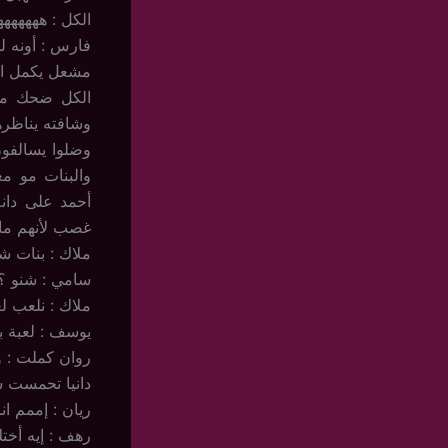
الكل : ههههههه
فارس : أونه 
مشعل يكمل است
الكل ضحك ما
وشافته يناظره
وضلوا يسالفو
والبنات مو م
أحمد على دان
غصب لأنهم ماف
ملاك : بنات شب
سامي : شنو ؟؟
ملاك : نلعب لعب
يوسف : لعبة ب
روان كملت : وف
دانيا تحمست شو
ريان : إممم انا
رهف : إيه أختك 