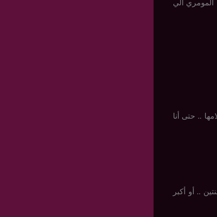
 المومري الي
ا .. حتى أنا
ين .. أو أكبر