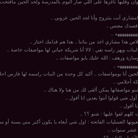
ن وقلبها ناغزها على اللي صار اليوم بالمدرسة ولحد الحين مافتخت
مشاري أنت بتتزوج وأنا لحد الحين عزوبي ..
 قصدك معنس ..
هههههههههه ..
اص هذا مشاري اخذ من بناتنا .. هذا هم قدامك اختار ..
نات ويهز راسه نفي : لالا أنا شريكة حياتي لها مواصفات خاصة ..
سارة ورهف : الله عليك يابو مواصفات ..
ههههههههه ..
حين أنا بومواصفات .. أكيد كل وحدة من البنات راسمه لها فارس احلامه
 أحلامي ..
و مواصفاتها يمكن ألقى لك من هنا ولا هناك ..
ل شي قولوا أنتوا بعدين انا أقول ..
ا أقول ..
 كلهم لفوا عليها : شنو ؟؟ ..
نها العسليات الفاتحة : اول شي أبغاه يا يكون أكبر مني بسنة أو سنت
 عشر سنوات ..
أعمار بالذات ؟؟ ..