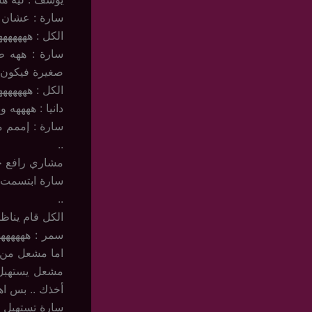
سارة : عشان إ
الكل : ههههههه
سارة : ههه ط
صغيرة فيكون 
الكل : ههههههه
دانيا : ههههه و
سارة : إممم 
..
مشاري رافع حا
سارة ابتسمت ب
..
الكل قام يناظ
سمر : هههههه
اما مشعل من ز
مشعل يستهبل ق
أخذك .. بس اه
سارة تستهبل م