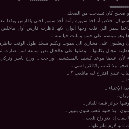
هههههههههه ..
لو صحيح كان تسدحت من الضحك ..
هبال: خلاص أنا اخذ سويرة وأنت أخذ سمور اختي يافارس وبكذا نتعاد
عدا سمر اللي قلب وجها ألوان لانها ناظرت فارس أول ماخلص 
ا وهو مبتسم على جنب وماتت حيا منه ..
ن ويعلقون على مشاري الي بيموت ويكلم مسك طول الوقت يناظره
عطينه مجال يكلمها .. وضلوا على هالحال نص ساعة لمن صارت ثم
ة لأن عندها موعد كشف بالمستشفى وراحت .. وراح ياسر وتركي ر
تحوا ولا كتاب ولاذاكروا شي ..
اب عندي اقتراح ليه مانلعب ؟ ..
 ..
ة الإختباء ..
زران .
يها جوائز قيمة للفائز ..
ي : يلا خلونا نلعب شوي بليييز ..
 بلعب إذا دنو راح تلعب .
دانيا لازم ماتزعلها ..