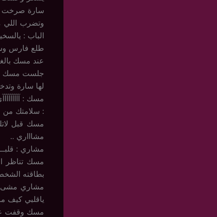
سارة صرخت بص
وتضرب اللي م
الباب : يالسخ
طلع فارس وسا
عند مسك بالغر
جلست مسك بال
لها سارة وتدخل
مسك : آآآآآآآآآي
: سلامتك من ال
مسك قبل لاتل
مشاااري ..
مشاري : قلبــ
مسك تناظر ال
بطاقته الشخصية
مشاري مشى وصا
ياقلبي كيف ما 
مسك وقفت على ط