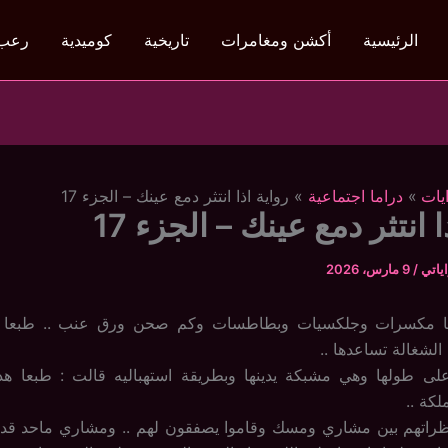
الرئيسية
أكشن ومغامرات
تاريخية
كوميدية
رعب
يات
دراما اجتماعية
رواية اذا انتثر دمع عينك – الجزء 17
ا انتثر دمع عينك – الجزء 17
ياتي
/
9 مارس، 2026
ا مكسرات وجلكسيات وبطاطسات وكم صحن ورق عنب .. طبعا
لشغالة تساعدها ..
لى طولها وهي مشبكة يدينها وبطريقة استهباليه قالت : طبعا هذا
كة ..
ظراتهم بين مشاري ومسك وقاموا يصفقون لهم .. ومشاري ماحد قده 