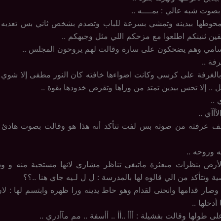
وت شبه عالي : يمــــه ..
حوطها بيدينه وتمشي بسرعة للباب وتصدم بشخص ثاني بس تعديه 
يفين ثنينكم اطلعوا مع مزحكم اللي مثل وجيهكم ..
مي وهم يضحكون على سارة وقالت لهم يروحون المجلس ..
فة ..
غرفة على كرسي وكانت اضواءها خافته كان النور مطفى إلا شوي ع
 .. إلا تحس بيدين تمتد من وراها وتقرص خدودها بقوة ..
 ..
آآآي ..
ف عرفته من صوته بس لفت تتأكد أنه هذا هو وقالت بصوت هادئ 
ه وروحه ..
أرض بنظرات مبعثرة ماتبغى تناظر مشاري لانها مستحية منه و ود
 وتتأكد من الي قالوه لها بالمدرسة : ل ل لـيه جاي هنا ..؟؟
ر قدامها وانحنى لقدام وهو حاط يدينه ورا ظهره وابتسم لها : ل
أدخلها ..
ولها وقالت بفشيلة : أأأ ..أأ .. أأسفة .. مم مآأدري ..