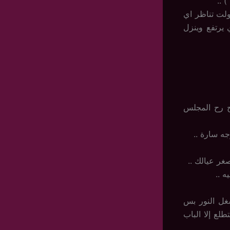
 ..
ولت تناظر اي
رتفع وينزل
رح رح المجلس
 سارة ..
غر عيالك ..
 ..
غل النور بس
ع إلا الباب