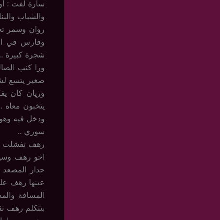
سارة لفت : أوكيك
والشباب والبنا
روان وسمر تخ
وفارس في الم
شجرة كبيرة ..
ورا كنب الصا
صغير يتسع لشخ
وريان كان يف
يتخبون معاه 
ودخل فيه وهو 
سوري ..
رهف تفشلت منه
اخو رهف وسيف
عينها رهف عل
المسافة والم
بتتكلم رهف تق