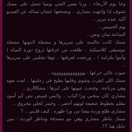
وجا يوم الأربعاء .. ورنا نفس الشي يوميا تتصل على مسك
تشوف إذا واجهت مشاري .. وتشجعها عشان تساله عن الفيديو
أكيد عنده تبرير ..
يوم الخميس ..
الساعة ثمان ونص ..
مسك كانت جالسة على سريرها و مشغلة لابتوبها مشغلة
موسيقى كلاسيكية .. طلعت من غرفتها تروح دورة المياه (
وأنتوا بكرامة ) .. ورجعت لغرفتها .. توها بتجلس على سريرها
..
صوت عالي خرعها : بوووووووووووووه ..
مسك اللي انقزت وشوي وقلبها يطيح في رجلينها .. لفت بقوة
وهي مرتاعة.. وفتحت عيونها على كبرها : مشاااااري ..
مشاري كان متخبي ورا الباب .. ولابس قميص نص كم أسود
مقلم بخطوط ضعيفة لونهم أخضر .. وجينز كحلي محروق ..
مشاري طلع وردة بيضا من ورا ظهره : كيف قلـبي .. ؟
مسك تناظر مشاري وهي مو مصدقة وتناظر الوردة : مين
جابك هنا ؟؟..