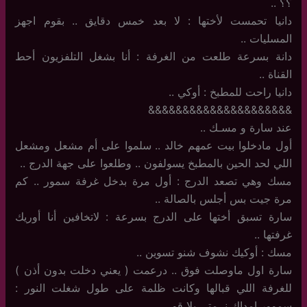
؟؟ ..
دانيا تحمست لأختها : لا بعد خمس دقايق .. بقوم اجهز
المسليات ..
دانة بسرعة طلعت من الغرفة : أنا بشغل التلفزيون أحط
القناة ..
دانيا راحت للمطبخ : أوكي ..
&&&&&&&&&&&&&&&&&&&&&
عند سارة و مسـك ..
أول مادخلوا بيت عمهم خالد .. سلموا على أم مشعل ومشعل
اللي لحد الحين بالمطبخ يسولفون .. وطلعوا على جهة الدرج ..
مسك وهي تصعد الدرج : أول مرة بدخل غرفة سمور .. كم
مرة جيت بس أجلس بالصالة ..
سارة تسبق أختها على الدرج بسرعة : لاتخافين أنا أوريك
غرفتها ..
مسك : أوكيك نشوف شنو تسوين ..
سارة اول ماوصلت فوق .. درعمت ( يعني دخلت بدون أذن )
للغرفة اللي قبالها وكانت ظلمة على طول شغلت النور :
سموور امداك نــمتي يلا قو .