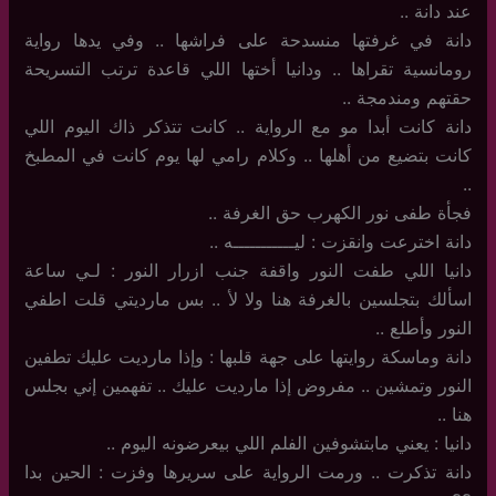
عند دانة ..
دانة في غرفتها منسدحة على فراشها .. وفي يدها رواية
رومانسية تقراها .. ودانيا أختها اللي قاعدة ترتب التسريحة
حقتهم ومندمجة ..
دانة كانت أبدا مو مع الرواية .. كانت تتذكر ذاك اليوم اللي
كانت بتضيع من أهلها .. وكلام رامي لها يوم كانت في المطبخ
..
فجأة طفى نور الكهرب حق الغرفة ..
دانة اخترعت وانقزت : ليـــــــــــه ..
دانيا اللي طفت النور واقفة جنب ازرار النور : لـي ساعة
اسألك بتجلسين بالغرفة هنا ولا لأ .. بس مارديتي قلت اطفي
النور وأطلع ..
دانة وماسكة روايتها على جهة قلبها : وإذا مارديت عليك تطفين
النور وتمشين .. مفروض إذا مارديت عليك .. تفهمين إني بجلس
هنا ..
دانيا : يعني مابتشوفين الفلم اللي بيعرضونه اليوم ..
دانة تذكرت .. ورمت الرواية على سريرها وفزت : الحين بدا