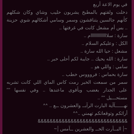
في يوم الاعة أربع
دخلت ولقتهم بالمطبخ يشربون حليب وشاي وكان شكلهم
كأنهم جالسين يتناقشون وسمر وسامي أشكالهم شوي حزينة
.. بس أم مشعل كانت في غرفتها ..
سارة : سلاااااااااااااام ..
الكل : وعليكم السلام ..
مشعل : حيا الله سارة ..
سارة : الله يحيك .. جايبة لكم أحلى خبر ..
سامي : واللي هو ..
سارة بحماس : فروووس خطب ..
سمر من سمعت الخبر رمت كاس الماي اللي كانت تشربه
على الجدار بغضب وبأقوى ماعندها .. وفي نفسها “”
مستحـــيل “” ..
نهــــــآآية البارت الرآبــ والعشرون ــع .. ^^
أرائكم وتوقعاتكم تهمني ..^^
&&&&&&&&&&&&&&&&&&&&&&&&&&&&&&
~| البــآرت الخــ والعشرين ــآمس |~