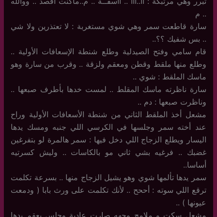
تبرر وهي مرتبكة : أأ..أأأ .. أأسفــة .. م..ماكنت أقصد .. ووالله
.. م
سارة قاطعت سمر وهي شوي مستغربة : لا تعتذرين ولا شي
.. بس شفيك ؟؟..
قام سامي وفتح الصيدلية وطلع شنطة الإسعافات الأولية ..
وطلع منها ملقط وقطن ومعقم ولزقة .. وقرب من سارة وهو
ماسك الملقط : شوي ..
سارة ناظرته ماسك المقلط .. لمست خدها بأطرف صبعها ..
وناظرت صبعها : دم ..
مشعل أخذ الملقط الثاني من شنطة الأسعافات الأولية وراح
عند أخته سمر وجلسها في الكرسي اللي جنبه ومسك يدها
اليسار ويطلع الزجاج اللي دخل فيها : سمر هالمرة لو بتفرغين
غضبك .. فرغيه بشي ثاني مو بالكاسات .. وليش كسرتيه
أساسا..
سمر يدها تألمها شوي وهو يشيل الزجاج منها .. بسرعة تكلمت
ترقع اللي سوته : أححح .. لأنك تكلمت على ورث بابا ( ودمعت
عيونها ) ..
مشعل سكت و ملامح وجهه صارت عادية وجلس يعقم يدها