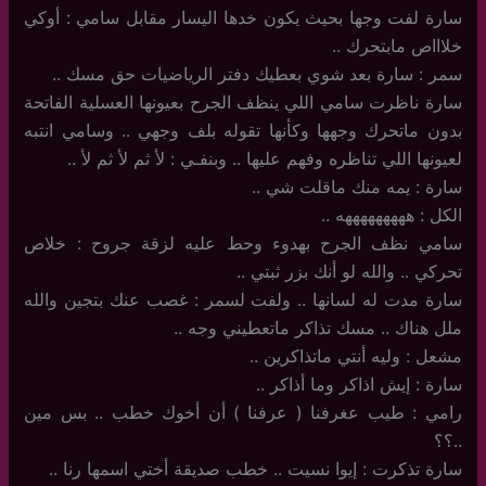
سارة لفت وجها بحيث يكون خدها اليسار مقابل سامي : أوكي
خلاااص مابتحرك ..
سمر : سارة بعد شوي بعطيك دفتر الرياضيات حق مسك ..
سارة ناظرت سامي اللي ينظف الجرح بعيونها العسلية الفاتحة
بدون ماتحرك وجهها وكأنها تقوله بلف وجهي .. وسامي انتبه
لعيونها اللي تناظره وفهم عليها .. وبنفـي : لأ ثم لأ ثم لأ ..
سارة : يمه منك ماقلت شي ..
الكل : هههههههههه ..
سامي نظف الجرح بهدوء وحط عليه لزقة جروح : خلاص
تحركي .. والله لو أنك بزر ثبتي ..
سارة مدت له لسانها .. ولفت لسمر : غصب عنك بتجين والله
ملل هناك .. مسك تذاكر ماتعطيني وجه ..
مشعل : وليه أنتي ماتذاكرين ..
سارة : إيش اذاكر وما أذاكر ..
رامي : طيب عغرفنا ( عرفنا ) أن أخوك خطب .. بس مين
..؟؟
سارة تذكرت : إيوا نسيت .. خطب صديقة أختي اسمها رنا ..