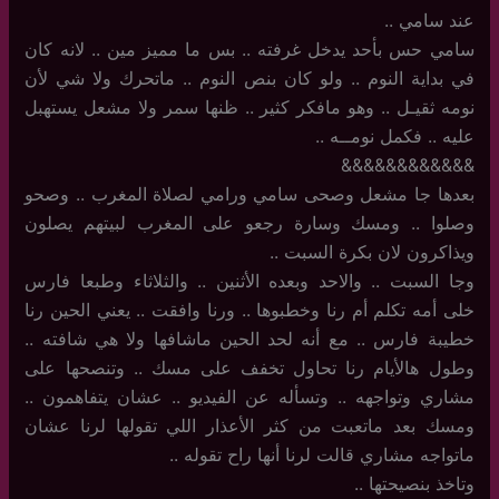
عند سامي ..
سامي حس بأحد يدخل غرفته .. بس ما مميز مين .. لانه كان
في بداية النوم .. ولو كان بنص النوم .. ماتحرك ولا شي لأن
نومه ثقيـل .. وهو مافكر كثير .. ظنها سمر ولا مشعل يستهبل
عليه .. فكمل نومــه ..
&&&&&&&&&&&&
بعدها جا مشعل وصحى سامي ورامي لصلاة المغرب .. وصحو
وصلوا .. ومسك وسارة رجعو على المغرب لبيتهم يصلون
ويذاكرون لان بكرة السبت ..
وجا السبت .. والاحد وبعده الأثنين .. والثلاثاء وطبعا فارس
خلى أمه تكلم أم رنا وخطبوها .. ورنا وافقت .. يعني الحين رنا
خطيبة فارس .. مع أنه لحد الحين ماشافها ولا هي شافته ..
وطول هالأيام رنا تحاول تخفف على مسك .. وتنصحها على
مشاري وتواجهه .. وتسأله عن الفيديو .. عشان يتفاهمون ..
ومسك بعد ماتعبت من كثر الأعذار اللي تقولها لرنا عشان
ماتواجه مشاري قالت لرنا أنها راح تقوله ..
وتاخذ بنصيحتها ..