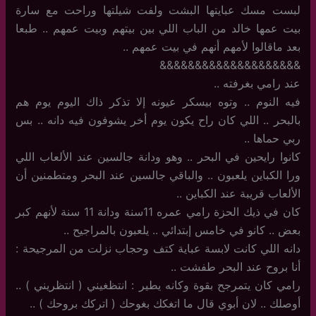
لبست مسك عبايتها البشت ولفت شيلتها وراحت مع سارة
بيت عمها خالد من الباب اللي بين بيتهم وبيت عمهم .. طبعا
بعد ماقالوا لأمهم أنهم في بيت عمهم ..
&&&&&&&&&&&&&&&&&&&&
عند رامي بغرفته ..
فيه النوم .. وتوه بيسكر عيونه إلا تذكر ذاك اليوم يوم هم
بالبحر .. اللي كان راح يكون يوم أخر يشوفون فيه دانه .. بس
ربي حماها ..
كانوا رايحين في البحر .. وهو ودانة جالسين عند الألعاب اللي
ورا الكباين يلعبون .. والباقي جالسين عند البحر ومتطمنين أن
الألعاب قريبة عند الكباين ..
كان في ذيك الحزة رامي عمره 11سنة ودانة 11 سنة لأنهم كبر
بعض .. كانو في خامس إبتدائي .. يلعبون بالمراجيح ..
دانه اللي كانت لابسة عباية كتف وحجاب نزلت من المرجيحة :
أنا بروح عند البحر طفشت ..
رامي كان يتمرجح بقوة وكانه يطير : انتظغيني ( انتظريني ) ..
أوصلك .. لان أبوي قال ما اتغكك بغوحك ( اتركك بروحك ) ..