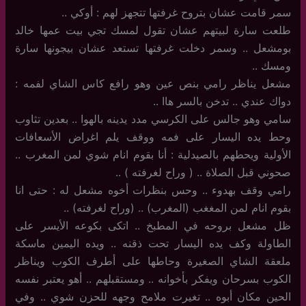
سمر قامت عشان بتروح غرفتها تتجهز لهم : أوكي ..
طلعت سارة لبيتهم عشان تقول لمسك تجي بيت عمها خالد
بومشعل .. وسمر دخلت غرفتها تستعد عشان بيجونها سارة
ومسك ..
مشعل يناظر رامي بنص عين وهو رافع كاس الشاي لفمه :
دواك عندي .. تدخن بالسر هاا ..
سامي وهو جالس على الكرسي مدد يدينه بالهوا .. بعدين تثاوب
وحط يده اليسار على فمه ووقف يلم اغراض الأسعافات
الأولية ويحطهم بالصيدلية : أنا بقوم انام شوي لمن المغرب ..
صحوني قبل الصلاة .. ( وراح لغرفته ) ..
رامي وقف بهدوء .. وحس بنظرات أخوه مشعل له : حتى انا
بقوم انام لمن المغغب (المغرب) .. (وراح لغرفته) ..
ظل مشعل بروحه في المطبخ .. اتكى بكوعه الأيسر على
الطاولة وكف يده اليسار تحت ذقنه .. ويده اليمين ماسكة
ملعقة الشاي الصغيرة وحاطها على أطرف الكوب ويناظر
الكوب بسرحان ويفكر بأخوانه .. ومستقبلهم .. أهو يعتبر نفسه
الحين مكان أبوه .. تغيرت ملامح وجهه للحزن شوي .. وفي