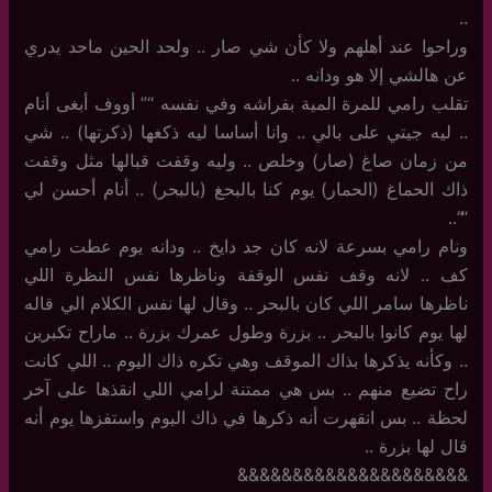
..
وراحوا عند أهلهم ولا كأن شي صار .. ولحد الحين ماحد يدري
عن هالشي إلا هو ودانه ..
تقلب رامي للمرة المية بفراشه وفي نفسه “” أووف أبغى أنام
.. ليه جيتي على بالي .. وانا أساسا ليه ذكغها (ذكرتها) .. شي
من زمان صاغ (صار) وخلص .. وليه وقفت قبالها مثل وقفت
ذاك الحماغ (الحمار) يوم كنا بالبحغ (بالبحر) .. أنام أحسن لي
“”..
ونام رامي بسرعة لانه كان جد دايخ .. ودانه يوم عطت رامي
كف .. لانه وقف نفس الوقفة وناظرها نفس النظرة اللي
ناظرها سامر اللي كان بالبحر .. وقال لها نفس الكلام الي قاله
لها يوم كانوا بالبحر .. بزرة وطول عمرك بزرة .. ماراح تكبرين
.. وكأنه يذكرها بذاك الموقف وهي تكره ذاك اليوم .. اللي كانت
راح تضيع منهم .. بس هي ممتنة لرامي اللي انقذها على آخر
لحظة .. بس انقهرت أنه ذكرها في ذاك اليوم واستفزها يوم أنه
قال لها بزرة ..
&&&&&&&&&&&&&&&&&&&&&