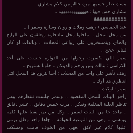
مسك صار جسمها مرة حااار من كلام مشاري
مشاري حس فيها : هههههههههههههه ..
&&&&&&&&&&&
عند الخماسي ( رهف وملاك و روان وسارة وسمر ) ..
من محل لمحل .. ماخلوا محل مادخلوه ويعلقون على الرايح
والجاي ويتمسخرون على رواعي المحلات .. وبالذات لو كان
لبناني خخخ ..
سمر اللي تكسرت رجولها من الدوارة جلست على أحد
الكراسي : بنااات بس يرحم والدينكم .. خلونا نستريح ..
رهف تأشر على واحد من المحلات : أحنا بنروح هذا المحل انتي
انتظري هنا أوك ..
سمر : اوكيك ..
راحوا البنات للمحل المقصود .. وسمر جلست تنتظرهم وهي
تناظر العلبة المغلفة وتفكر .. مرت خمس دقايق .. عشر دقايق
.. ماحد جا من البنات لسمر .. وكل من يمر يقط عليها كلمة
ويمشي .. وهي من النوعية الخوافة .. جاها واحد وظل يرمي
عليها كلام غير لائق ..فهي من الخوف قامت ومسكت