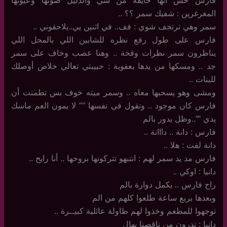
المغرغرين : شفيك سمر ؟؟ ..
سمر وهي ترتجف شوي : فف.. في اثنين يي..يلاحقوني ..
فارس على طول رفع نظره للشابين اللي بالمحل اللي
يناظرون سمر نظرات وقحة .. وهنا عصب وخاف على سمر
جد .. ومسكها من يدها بعفوية : حبيبتي تعالي خلاص أوصلك
للبنات ..
ومشى وهو يسحبها معاه .. وسمر ميته خوف بس تطمنت أن
فارس كان موجود .. وتقول في نفسها “” لا يمون العم ماسك
يدي “”..وظل يدور بالم
فارس : دانة .. دااانة ..
دانة لفت : هلا ..
فارس مد يد سمر لهم : انتبهو تتركونها بروحها .. أنا رايح ..
دانيا : اوكي ..
راح فارس .. يكمل دوارة بالم
وبعدها بربع ساعة طلعوا كلهم من الم
توجهوا للمطعم وخذوا لهم طاولة عائلية كبيــرة ..
دانيا : تدرون من ناقصنا بهال