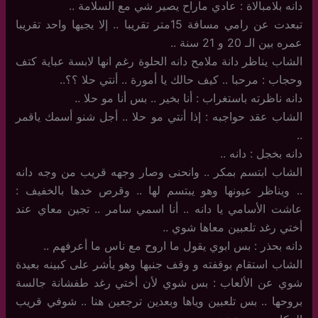
دانه بلامبالاة : عادي ماراح يصير شي مع السلامة ..
تبعدت عن رامي مسافة 15متر تقريبا .. إلا يجيها واحد تقريبا
عمره بين الـ 20 و 21 سنة ..
الشاب يناظر دانة ملامح دانه الحلوة رغم انها لابسة عباية كتف
وحجاب : مرحبا .. كيف حالك يا أمورة .. أنتي حلا ؟؟..
دانه ناظرته باستغراب : أنا بخير .. بس أنا مو حلا ..
الشاب عقد حواجبه : إذا أنتي مو حلا .. أجل شنو أسمك ياقمر
..
دانه بخجل : دانه ..
الشاب ابتسم بمكر .. وانحنى وصار وجهه قريب من وجه دانه
.. ويناظر عيونها وهو يبتسم لها .. وقرص خدها بالخفيف :
عاشت الأسامي يا دانه .. أنا اسمي سامر .. تجين معاي عند
أختي رغد تلعبين معاها شوي ..
دانه بحذر : بس ابوي يقول ما اروح مع ناس ما أعرفهم ..
الشاب استقام بوقفته و وقف جنبها وهو يأشر على كبينه بعيدة
شوي عن الألعاب : بس شوي لأن أختي رغد طفشانة جالسة
بروحها .. بس تلعبين وياها وبعدين ترجعين هنا .. شوفي قريب