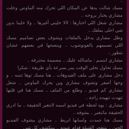
مسك شالت يدها عن المكان اللي تحرك منه الماوس وخلت
مشاري يختار بروحه ..
مشاري شغل اللي اختارها : لالا خليني أغيرها .. ولا خلينا ندور
شي احلى بملفك ..
وظل مشاري يدخل بالملفات ويشوف بعض تصاميم مسك
اللي تصممهم بالفوتوشوب .. وينصحها في بعضهم عشان
تتطور ..
مشاري ابتسم : ماشالله عليك .. مصممة محترفة ..
مسك تحاول تخلي الوقت يمر بسرعة بأي طريقة : شكرا
دخل مشاري على ملف الفيدوهات .. هنا مسك توها تنتبه .. و
وجها أصفر وتشوف مشاري وين يحرك الماوس .. شغل
مشاري كم فيديو .. وطلع من الملف .. مسك هنا في قلبها
تنهدت تنهيده راحة ..
مشاري : يوه لحظة في فيديو اسمه لاتتغير الحقيقة .. ما ادري
الحقيقة ماتتغير .. بشوفه ..
مسك هنا جمدت ولسانها انربط .. مشاري بيشوف الفيديو
الحين .. بتتفجر القنبلة قدام عيونه .. بينكشف كل شي