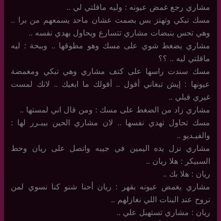
مشاري رجع غمض عيونه : وليه ماقلتي لي ..
مسك تبكي وتهتز بس بصمت عشان ماحد يسمعهم من برا ..
وهي تحس بنبضات مشاري تتسارع ويحاول يهدي نفسه ..
مشاري يضغط شوي على مسك وهو مطوقها .. وببحة : ليه
ماقلتي ليه .. ؟؟
مسك سندت راسها على كتف مشاري وهي تبكي ومغمضة
عيونها : إيش تبغاني أقول .. أقولك ما ابغيك .. لانك لمست
غيري قبلي ..
مشاري زاد من الضغط على مسك : ومن قال اني لمستها ..
مسك تحاول تهدي نفسها .. لان مشاري الحين بيبـرر لها :
والفيـديو ..
مشاري نزل يده اليمين في جيبه واتصل على ريان وحط
السبيكر : هلا ريان ..
ريان : هلا بك ..
مشاري يغمض عيونه بقهر : ريان أحنا شنو كنا نسوي لمن
نروح عند البنات اللي نغازلهم ..
ريان : مشاري تستهبل علي ..