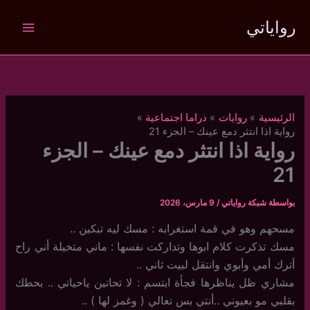
خطي
رواياتي
لى
لمحتوى
الرئيسية
روايات
دراما اجتماعية
رواية اذا انتثر دمع عينك – الجزء 21
رواية اذا انتثر دمع عينك – الجزء
21
بواسطة
شبكة رواياتي
/
9 مارس، 2026
مسحهم وهو في قمة استغرابه : مسك ليه تبكين ..
مسك تذكرت كلام ابوها وتداركت نفسها : ماني متخيلة أني راح
أترك أمي وأبوي وانتقل لبيت ثاني ..
مشاري ظل يناظرها فجأة ابتسم : لا تحاتين ياحياتي .. بحطك
بقلبي مو بعيوني ..أنتي بس تعالي ( وغمز لها ) ..