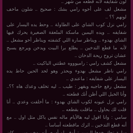
لون شفايفه لأنه قطعه من شهر ..
مشعل لف على أخوه رامي بشك : صحيح .. شلون ماخف
لونهم ؟؟ ..
رامي نزل كوب الشاي على الطاولة .. وحط يده اليسار على
شفايفه .. ويده اليمين ماسكة الملعقة الصغيرة يحرك فيها
الشاي بهدوء .. ويناظر سارة اللي كشفته ويناظر أخو مشعل ..
لأنه ما قطع التدخين .. يطلع برا البيت ويدخن ويرجع يسبح
عشان تروح ريحة الدخان ..
مشعل كشف رامي : راميوووه عطتني الباكيت ..
رامي ناظر مشعل بهدوء وبحذر وهو لحد الحين حاط يده
اليسار على شفايفه : ماعندي ..
مشعل رفع حاجبه وبقهر : طيب .. ليه تخلف وعدك هاه ؟؟..
وأنا الخبل اللي أظن أنك قطعته ..
رامي نزل عيونه لكوب الشاي بهدوء : ما أخلفت وعدي .. أنا
قلت لك بحاول .. ماقلت بقطعه ..
سامي : وانا اقول ليه هالأيام ماله نفس ياكل مثل اول .. مع
أنه قطع التدخين .. اثرك ماقطعته أساسا ..
سارة تحك خدها اليمين : أوف لو أدري أنه يدخن سر .. كان