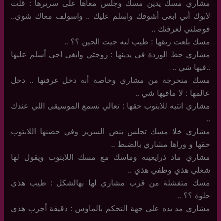
مشاري مسك يدين مسك وجلس معاها على سريرها : قلت
لابوك أني ابغى أشوفك واسلم عليك .. واسولف معاك شوي..
فوصلني لغرفتك ..
مسك بلعت ريقها : طيب ليه جيت الحين ؟؟ ..
مشاري حط الوردة في يدينها : زوجتي وابغى اجي أسلم عليها
..فيها شي ..
مسك منحرجة من مشاري وخاصة أنه دخل غرفتها .. دخل
عالمها : لا مافيها شي ..
مشاري انتبه للابتوب حقها : تعالي نسمع الموسيقى اللي عندك
..
مشاري خلا مسك تجلس بنص السرير وفي حضنها اللابتوب
حقها و وراها مشاري بالضبط ..
مشاري ماد ذرايعينه وماسك مع مسك اللابتوب ويقول لها
شغلي هذي وطفي هذي ..
مسك متفشلة من قرب مشاري لها بهالشكل : طيب هذي
حلوة ؟؟ ..
مشاري مد يده على جهة التحكم بالماوس : دقيقة أجرب هذي
..