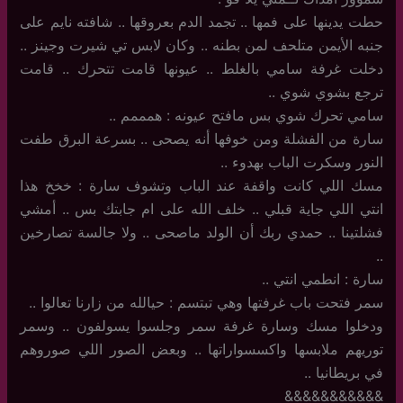
حطت يدينها على فمها .. تجمد الدم بعروقها .. شافته نايم على
جنبه الأيمن متلحف لمن بطنه .. وكان لابس تي شيرت وجينز ..
دخلت غرفة سامي بالغلط .. عيونها قامت تتحرك .. قامت
ترجع بشوي شوي ..
سامي تحرك شوي بس مافتح عيونه : همممم ..
سارة من الفشلة ومن خوفها أنه يصحى .. بسرعة البرق طفت
النور وسكرت الباب بهدوء ..
مسك اللي كانت واقفة عند الباب وتشوف سارة : خخخ هذا
انتي اللي جاية قبلي .. خلف الله على ام جابتك بس .. أمشي
فشلتينا .. حمدي ربك أن الولد ماصحى .. ولا جالسة تصارخين
..
سارة : انطمي انتي ..
سمر فتحت باب غرفتها وهي تبتسم : حيالله من زارنا تعالوا ..
ودخلوا مسك وسارة غرفة سمر وجلسوا يسولفون .. وسمر
توريهم ملابسها واكسسواراتها .. وبعض الصور اللي صوروهم
في بريطانيا ..
&&&&&&&&&&&