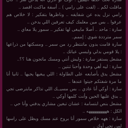
ماقلت لكم .. (لفت على رامي ) .. أسفة ماكنت اقصد ..
رامي نزل يده عن شفايفه .. وناظرها بتفكير : لا خلاص هم
عرفوا .. بس مين معلمك كيف تعرفين اللي يدخن ..
سارة : ماحد .. أصلا مايبغى لها تفكير .. سمور يلا معاي ..
سمر مترددة شوي : إممم..
سارة قامت بدون ماتنتظر رد من سمر .. ومسكتها من ذراعها
: يلا قومي بدلي ولبسي عباتك ..
مشعل يستفز سارة : وليش أنتي ومسك ماتجون هنا ؟؟..
سارة : ليه أهي وحدة وأحنا ثنتين ..
مشعل يدق بأصابعه على الطاولة : اللي يبغيها يجيها .. ثانيا أنا
ما مرة شفتكم جيتوا عندها ..
سارة : أوكي أنا عادي .. بس مسيــك اللي تذاكر مابترضى تجي
.. بدق عليها الحين وأنت كلمها أوكي ..
مشعل بنص ابتسامة : عشان تبغين مشاري يدفني وأنا حي ..
الكل : ههههههههههه ..
سارة : ههه خلاص سمور أنا بروح عند مسك وبظل على راسها
لمن تجي أوك ..