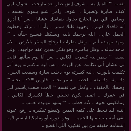
نفسه “” آآآه يايـبه .. شوف إيش صار بعد مارحت .. شوف امي
كيف صابرة وتصبرنا .. شوف رامي شنو يسوي بنفسه ..
وسامي اللي من الخارج يحاول يتماسك عشانا .. بس أنا أدري
أنه فاقدك كثيـر .. وحبيبة قلبك سمر .. وأنا !! .. تركنا وحطيت
الحمل علي .. الله يرحمك يايبه ويسكنك فسـيح جنآته .. “”
وتنهد تنهيـدة ألم .. ونقل نظراته للزجاج المنتثر بالأرض .. لان
ماحد شاله .. وظل يناظره وهو يفكر بعدين عقد حواجبه .. وفي
نفسه “” سمر ليه كسرت الكاس .. بس أنا يوم سألتها قالت
لي عشان أني تكلمت عن الورث .. بس ليه ماكسرته يوم أني
تكلمت بالورث .. ليه كسرته يوم دخلت سارة وسمعت الخبر ..
دقـــيقة دقــيقة .. لحظة .. سمر تحــب فارس !!!؟؟ .. تحبه “”
وضحك بالخفيف .. وكمل في نفسه “” الحب صعب ياسمر للي
في عمرك .. اتمنى يكون تحليلي خطأ لكسرك الكاس ..
وماتكوني تحبيه .. لأنه خطب .. “” وتنهد تنهـيدة تعــب ..
انتبه ليد تنحط على كتفه اليمين وتقطع تفكيره .. رفع عيونه
لقى أمه ببتسامتها الحنييه .. وهو بدوره أوتوماتيكيا ابتسم لأمه
ابتسامه خفيفه من بين تفكيره اللي انقطع ..