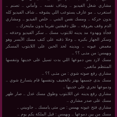
مشاري شغل الفيديو .. وشاف نفسه .. وأماني .. تصنم ..
استغرب .. مو عارف يستوعب اللي يشوفه .. شاف الفيديو كله
بدون حركة .. ومسك نفس الشي .. خلص الفيديو .. ومشاري
الدم وقف بعروقه .. ظل دقيقتين تقريبا بدون مايتحرك ..
فجأة وبهدوء مد يدينه للابتوب مسك .. سكر الفيديو وحذفه ..
وسكر الجهاز بكبره .. وخلا ذقنه على كتف مسك الأيسر وهو
مغمض عيونه .. ويدينه لحد الحين على اللابتوب المسكر
وبهمس: من متـى ؟؟ ..
مسك لارد بس دموعها اللي بدت تسيل على خدينها وتنفسها
المنتظم ماتغير..
مشاري رفع صوته شوي : من متـى ؟؟ ..
مسك بدى جسمها يهتز بالخفيف وتنفسها قام يتسارع شوي ..
ودموعها تجري على خدينها ..
مشاري رفع يدينه عن اللابتوب وطوق مسك عدل .. صار ظهر
مسك على صدر مشاري ..
مشاري فتح عيونه بهمس : من متى يامسك .. جاوبيني ..
مسك من بين دموعها .. وبهمس : قبل الملكة بكم يوم ..