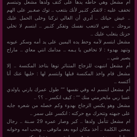
أم مشعل وهي حاطه يدها على كتف ولدها مشعل وتبتسم
تخفف عليه : لاتفكر كثـير لأنك بتتعب .. توك صغـير على الهم
.. عيش حياتك .. أدري أن الغالي تركنا وخلى الحمل عليك
بروحك .. بس لاتتعب نفسك وتفكر كثـير .. ابتسم لا تخلي
حزنك يتغلب عليك ..
مشعل ابتسم لأمه وحط يده اليمين على يد أمه وسكر عيونه
وتنهد بهدوء : لا تخافين يا يـمه .. مدامك انتي معاي .. ماراح
يصير شي ..
أم مشعل انتبهت للزجاج المتناثر توها بتاخذ المكنسة .. إلا
مشعل قام واخذ المكنسة قبلها وابتسم لها : خليها عنك أنا
أكنسه ..
أم مشعل ابتسم له وفي نفسها “” طول عمرك بارني ياولدي
عسا ربي مايحرمني منك “” : كيف انكسر .. ؟؟ ..
مشعل وهو يكنس الزجاج بهدوء وكم خصله من شعره جايه
على جبهته وتتحرك مع حركته : انكسر على سمر ..
ام مشعل تتأمل ولدها .. كبر وصار عمره 29 سـنة .. رجال
بمعنى الكلمة .. أخذ مكان ابوه بعد ماتوفى .. ويحب امه وخوانه
وحاول يسعدهم .. ويشوف مصلحتهم .. ويشتغل دكتور ..