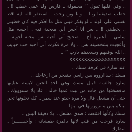
.. وفي قلبها تقول “” معـقولة .. فارس ولد عمي خطب !! ..
خطب صديقتنا رنـا .. وانا وين رحت .. استغفر الله ليه اقط
نفسي على الولد .. لو يفكر فيني مثل ما افكر فيه كان خطبني
.. يخطبني !! .. بس أنا أحس أني معجبة فيه .. أحسه مثل
سامي .. أعتبره أخ .. صحيح أني أحبه بس محبه أخويه ..
وأعجبت بشخصيته بس .. ولا مرة فكرت أني احبه حب حبايب
.. الله يوفقهم ويسعدهم يارب “” ..
&&&&&&&&&&&&&&&&&&&
عند سارة في غرفة مسك ..
مسك : سااارووه بس راسي بينفجر من ازعاجك ..
سارة جالسة قبال مسك وهي لحد الحين لابسة عبايتها
مافصختها من جات من بيت عمها خالد : عاد يلا مسوووك ..
حتى أن مشعل قال ولا مرة جيتو عند سمر .. كله تخلونها تجي
بيتكم بس ماتزورونها في بيتها ..
مسك وكأنها اقتنعت : صدق مشعل .. يلا دقيقة البس ..
سارة فرحت من قلب لانها بالمرة طفشانه : وأخيــــــراً ..
انتظرك ..