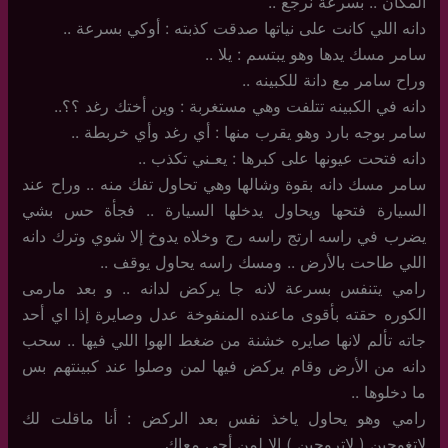
المكان .. بسرعة نرجع ..
دانه اللي كانت على نياتها صدقت كذبته : أوكي بسرعة ..
سامر مسك يدها وهو يبتسم : يلا ..
وراح سامر مع دانة للكبينه ..
دانه في الكبينه تتلفت وهي مستغربة : وين أختك رغد ؟؟..
سامر بوجه بارد وهو يقرب منها : أي رغد وأي خربطة ..
دانه فتحت عيونها على كبرها : يعـني تكذب ..
سامر مسك دانه بقوة وشالها وهي تحاول تفك منه .. وراح عند
السيارة فتحها ويحاول يدخلها السيارة .. فجأة حس بشي
يضرب في راسه ارتج راسه رج وخلاه يدوخ إلا شوي وترك دانه
اللي طاحت بالأرض .. ومسك راسه يحاول يوقف ..
رامي يتنفس بسرعة لانه جا يركض لدانه .. و بعد مارمى
الكوره حقته بأقوى ماعنده المنفوخة عدل وصايرة إذا اي أحد
جاته تألم لانها صايره خشنة من ضغط الهوا اللي فيها .. سحب
دانه من الأرض وقام يركض فيها لمن وصلوا عند كبينتهم بس
ما دخلوها ..
رامي وهو يحاول ياخذ نفس بعد الركض : أنا ماقلت لك
لاتغوحين ( لاتروحين ) إلا لمن أجي معاك ..