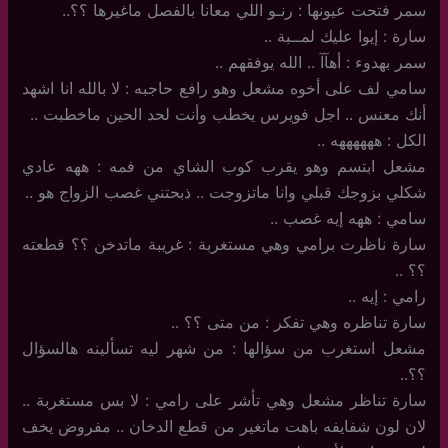
سمر فتحت عيونها : رنـو اللي معانا بالفصل ماغيرها ؟؟..
سارة : إيوا عليك لمــبة ..
سمر بهدوء : أهآآ .. الله يوفقهم ..
سامي لف على أخوه مشعل وهو رافع حاجبه : لا بالله انا اشهد
أنك معنس .. اجل فويرس يخطب وأنت لحد الحين ماخطبت ..
الكل : ههههههه ..
مشعل ابتسم وهو يقرب كوب الشاي من فمه : ههه عادي
شكلي بزوجك قبلي وانا ماتزوجت .. ذبحتني غصب الزواج هو ..
سامي : ههه إيه غصب ..
سارة ناظرت برامي وهي مستغربة : غريبة ماتدخن ؟؟ قطعته
؟؟ ..
رامي : إيه ..
سارة تناظره وهي تفكر : من متى ؟؟ ..
مشعل استغرب من سؤالها : من شهر ليه تسألينه هالسؤال
؟؟..
سارة تناظر مشعل وهي تأشر على رامي : لا بس مستغربة ..
لان لون شفايفه باهت ماتغير من قطع الدخان .. مفروض يخف