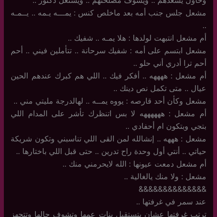
مشعل جلس جنب أمه بعد ماخلص كنس : يمـــه يـمه .. يــمـه
..
أم مشعل انتبهت لولدها : هلا يمـه .. شفيك ..
مشعل ابتسم على أمه : شفيك سرحانة .. تتأملين فيني .. أحم
أحم ترا أدري أني حلو ..
أم مشعل : ههههه .. أفكر فيك .. اللي هم كبرك عندهم الحين
عيال .. متى تكمل نص دينك ..
مشعل وكأن أحد قارصه : يووه يمــه .. لهالدرجة مليتي مني ..
أم مشعل : ههههههه لا بس اتنظرك تأشر على المدام اللي
بتجي وبتكون ام أحفادي ..
مشعل : هههه .. إنشالله لمن القى اللي تناسبني وتكون شريكة
حياتي .. أنتي أول وحدة راح تدرين .. حتى قبل اللي باختارها ..
أم مشعل دمعت عيونها : الله لايحرمني منك ..
مشعل : ولا منك يالغالية ..
&&&&&&&&&&&&&&
عند سمر في غرفتها ..
ترتب غرفتها عشان بتستقبل بنات عمها وتشوف حالها وتتجهز