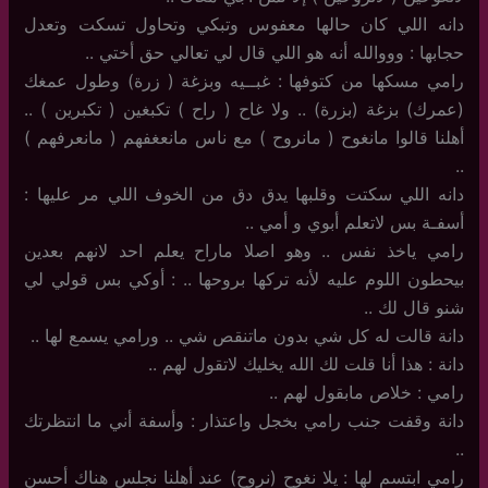
دانه اللي كان حالها معفوس وتبكي وتحاول تسكت وتعدل
حجابها : وووالله أنه هو اللي قال لي تعالي حق أختي ..
رامي مسكها من كتوفها : غبــيه وبزغة ( زرة) وطول عمغك
(عمرك) بزغة (بزرة) .. ولا غاح ( راح ) تكبغين ( تكبرين ) ..
أهلنا قالوا مانغوح ( مانروح ) مع ناس مانعغفهم ( مانعرفهم )
..
دانه اللي سكتت وقلبها يدق دق من الخوف اللي مر عليها :
أسفـة بس لاتعلم أبوي و أمي ..
رامي ياخذ نفس .. وهو اصلا ماراح يعلم احد لانهم بعدين
بيحطون اللوم عليه لأنه تركها بروحها .. : أوكي بس قولي لي
شنو قال لك ..
دانة قالت له كل شي بدون ماتنقص شي .. ورامي يسمع لها ..
دانة : هذا أنا قلت لك الله يخليك لاتقول لهم ..
رامي : خلاص مابقول لهم ..
دانة وقفت جنب رامي بخجل واعتذار : وأسفة أني ما انتظرتك
..
رامي ابتسم لها : يلا نغوح (نروح) عند أهلنا نجلس هناك أحسن