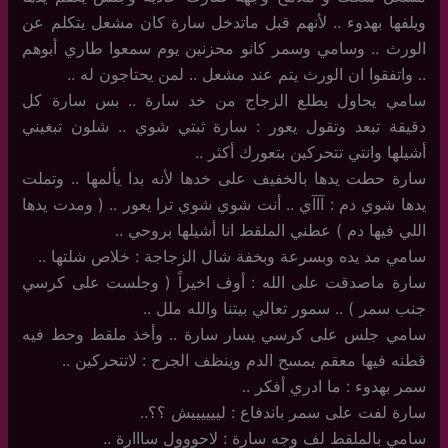
ويلفها بهدوء .. لأنهم قبل ماتدخل سارة كان مشعل يتكلم عن
الورث .. وسامي وسمر كانو محزنين يوم سمعوا طاري أبوهم
.. واتفقوا ان الورث يتم عند مشعل .. لمن يحتاجون له ..
سامي يحاول يطلع الزجاج من خد سارة .. بس سارة كل
دقيقة تبعد وتقول يعور : سارة ثبتي شوي .. شلون تبغيني
أشيلها وانتي تتحركين بتعورك أكثر ..
سارة حطت يدها بالخفيف على خدها لأنه بدا يألمها .. وتملت
يدها شوي دم : آآآي .. أنت شوي شوي ترا يعور .. ( ومدت يدها
اللي فيها دم ) عطني الملقط انا أشيلها بروحي ..
سامي مد يده وبسرعة وبخفة شال الزجاجة : خلاص شلتها ..
سارة ماصدقت على الله : أوف اخيراً ( وجلست على كرسي
جنب سمر ) .. سمور تعالي بيتنا والله ملل ..
سامي جلس على كرسي يسار سارة .. وأخذ ملقط وحط فيه
قطنه فيها معقم يمسح الدم وينظف الجرح : لاتتحركين ..
سمر بهدوء : ما ادري أفكر ..
سارة لفت على سمر باندفاع : لييييييش ؟؟..
سامي بالملقط لف وجه سارة : لاحووول سااارة ..