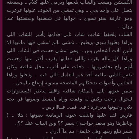
الكيستين ومشت والشاب يلحقها ويرمي عليها كلام .. وسمعته
يتصل على واحد يجي .. وهي تمشي من الخوف عيونها غرغرت
ومو عارفة شنو تسوي .. جوالها في شنطتها وشنطتها عند
روان ..
الشاب يلحقها شافت شاب ثاني قدامها يأشر للشاب اللي
وراها وقلبها شوي ويطيح .. تمشي بالم تمشي فيها مافيها إلا
اثنين ثلاث أشخاص بس .. وهي تمشي حست في الشاب اللي
وراها كل ماله يقرب واللي قدامها يقرب أكثر منها وحست
أنهم راح يحاصرونها .. دخلت على أقرب محل شافته وكان
نفس الشي مافيه أحد غير العامل اللي فيه .. ودخلوا وراها
الشابين وأصوات ضحكاتهم الماصخة مسوية إزعاج بالمحل ..
سمر عيونها تلف بالمكان شافته واقف يناظر اكسسوارات
للجوال راحت ركض له وقفت وراه بالضبط وصوتها في بحة
بكي وعيونها مغرغرة : ف.. فف.. فــاااارس ..
فارس لف عليها والتقت عيونه الرمادية بعيونها : هلا .. (
وناظرها وهو معقد حواحبه ) سمر ؟؟ وين البنات عنك ؟؟..
سمر تبلع ريقها وهي خايفة : مم مآآ أدري ..
فارس حس أنها خايفه من شي والدليل صوتها وعيونها