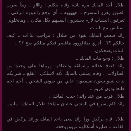
طلال أخذ المايك مرة ثانية وقام يتكلم : وااااو .. وبدأ سرب
الطيور يغزو المسرح .. هههههه .. أي وجع رائدووه اتركني ..
تعرفون الشباب لازم يحشرون أنفسهم بكل مكان .. ومايخلوني
استانس مع البنات ..
رائد سحب المايك بقوة من طلال : مراحب بنااات .. كيف
حالكم ؟؟ .. أدري طلالوووه ماقصر فيكم مللكم صح ؟؟ ..
البنات يضحكون ..
طلال : وجع هات المايك ..
رائد فصخ عقاله وشماغه والطاقيه ورماها على وحدة من
الطاولات .. وقام يمشي بالمايك لأنه لاسلكي : انقلع .. شرايكم
بنات شنو تبغون تسمعون أغاني من صوتي الشجي .. أحم احم
طبعا بدون غرور ..
طلال قرب من عند رائد : جيب المايك ..
رائد قام يسرع في المشي عشان ماياخذ طلال المايك : مانيب
..
طلال قام يركض ورا رائد يبغى ياخذ المايك ورائد يركض في
القاعة .. صايرة أشكالهم توووووحفة ..