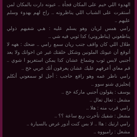
الهدوء اللي خيم على المكان فجأة .. عيونه دارت بالمكان لمن
أستقرت على الشباب اللي يناظرونه .. راح لهم بهدوء وسلم
عليهم ..
رامي همس لريان وهو يسلم عليه : هـي شفيهم ذولي
يناظغوني (يناظروني) كذا ثوبي فيه شي ..
طلال اللي كان واقف جنب ريان سمع رامي .. ضحك : ههه لا
أتوقع أن عيونك الملونين وشكل خلقتك غير عن اخوانك ولا بعد
أجنبي لابس ثوب وشماغ عشان كذا يمكن استغربو ا شوي ..
قم معاي أعرفهم عليك عشان يعرفون أنك عربي خخ ..
رامي ناظر عمه وهو رافع حاجب : أجل لو سمعوني أتكلم
إنجليزي شنو سوو ..
يوسف : يقولون أجنبي ماركة خخ ..
مشعل : تعال تعال ..
رامي قرب منه : هلا ..
مشعل : شفيك تأخرت ربع ساعة ؟؟ ..
رامي ارتبك : هاا .. لا بس كنت أدور غرض بالسيارة ..
مشعل : راميووه ..