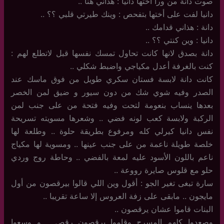
صوت دانة من ورا أختها دانيا : هذاني هنا ..
دانيا لفت على أختها بتفحص : وينك طيرتي قلبي ؟؟ ..
دانة : هذاني قدامك ..
دانيا : وين كنتي ؟؟ ..
دانة بصدق لانها كانت تحاول تمسك نفسها قبل لاتطلع لهم :
كنت بالغرفة أعدل مكياجي واضبط شكلي ..
كانت دانة لابسة فستان سكري طويل من فوق ماسك عند
الصدر وفيه شوي شك من دون سيور و ضيق لمن الخصر
بعدها ينساب بنعومة لتحت وفيه فتحة من على جنب لمن
الركبة ولابسة كعب لونه فضي .. وشعرها مسويته تسريحة
نفس دانيا كيرلي كله ومرفوع بطريقة حلوة .. وطلعة لها
خلصة طويلة ناعمة من على جنب عينها .. ومسوية لها مكياج
ناعم باللون الأسود عليه لمعة بالفضي .. وحاطة روج وردي
حلو مع قلوس صايرة رووعة ..
سارة تبغى تغير الجو : أقول وين اللي قالوا بيرقصون من أول
مايجون .. مابقى على زفة العروس إلا ساعة تقريبا ..
البنات قاموا عشان يرقصون ..
وصعدوا كلهم المسرح وقاموا يرقصون رقص .. و وسعوا