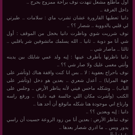
أول ماطلع مشعل تنهدت نوف براحة ممزوج بحرج ..
داخل الغرفة ..
دانيا تعطيها القارورة عشان تشرب ماي : سلامات .. طيرتي
لي قلبي يالدووبة .. شصار ؟؟ ..
نوف شرربت شوي وناظرت دانيا بخجل من الموقف : أول
شي أنا مو دوبة .. ثانيا .. الله يسلمك ماتشوفين شر ياقلبي ..
ثالثا .. ماصار شي ..
دانيا ناظرتها بأطرف عينها : إيه ولد عمي شايلك بين يدينه
وأنتي مغمى عليك ولا صار شي ؟؟ ..
نوف باحراج بعفوية : لا .. بس انا كنت واقفة هناك (وتأشر على
جهة المرايا) .. أعدل شعري .. بعدين هو دخل (وتأشر على
الباب) .. وشكله ماحس فيني لأنه يناظر الأرض .. وجلس على
الكنب (وأشرت مكان اللي جالسة فيه دانيا) .. ورفع راسه
وارتاع اني موجودة هنا شكله ماتوقع أن أحد هنا ..
دانيا : إيه وبعدين ؟؟ ..
نوف تناظر الأرض : بعدين أنا من زود الروعة حسيت أن راسي
يدور وبس .. ما ادري شصار بعدها ..
دانيا : أهآآ ..