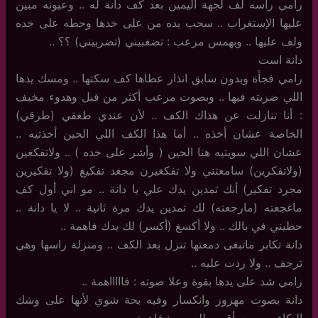
رامي راسه لف لجهة اليمين بعد كف دانة له .. وعيونه مبين
عليها الإستغراب .. سحب يده من على خدها وحطه على خده
ولف عليها .. وبهمس مرعب : تضغبيني (تضربيني) ؟؟ ..
دانة است
رامي فجأة وبدون سابق انذار عطاها كف سكتها .. ومسك يدها
اللي ضربته فيها .. وبصوت مرعب أكثر من قبل وهدوء مخيف
: أنا تنازلت عن هذاك الكف .. لأن عندي طغقي (طرقي)
الخاصة عشان أخذه .. أما هذا الكف اللي الحين أخذتيه ..
عشان اللي سويتيه هنا الحين ( وأشر على خده ) .. ولاتفكغين
(ولاتفكرين) سامعتني ولا تفكغيرن مجغد تفكيغ (ولا تفكيرين
مجرد تفكير) أنك تمدين يدك علي يا دانة .. مو اني أول كف
ماغجعته (مارجعته) لك تمدين يدك مرة ثانية .. لا يا دانة ..
حطيني في بالك .. ولا أكسغ (أكسر) لك يدك فاهمة ..
دانة تكابر ماتبغى دمعتها تنزل بعد الكف .. ومنزلة راسها وهي
ترجف .. ولا ردت عليه ..
رامي شد على يدها بقوة وعلا صوته : فاااااهمة ..
دانة بصوت مهزوز وانكسار وفيه بحة شوي لأنها على وشك
البكاء وبصوت أقرب للهمس : فاهمة ..