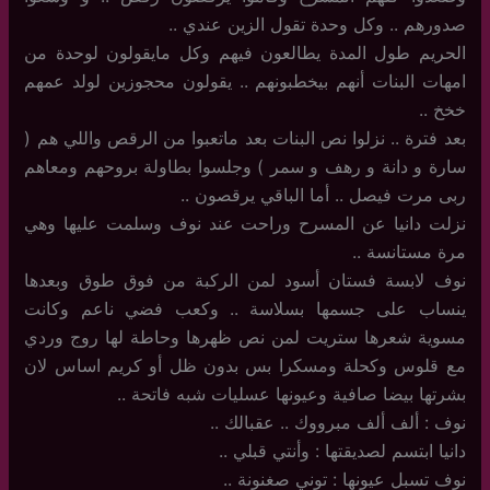
صدورهم .. وكل وحدة تقول الزين عندي ..
الحريم طول المدة يطالعون فيهم وكل مايقولون لوحدة من
امهات البنات أنهم بيخطبونهم .. يقولون محجوزين لولد عمهم
خخخ ..
بعد فترة .. نزلوا نص البنات بعد ماتعبوا من الرقص واللي هم (
سارة و دانة و رهف و سمر ) وجلسوا بطاولة بروحهم ومعاهم
ربى مرت فيصل .. أما الباقي يرقصون ..
نزلت دانيا عن المسرح وراحت عند نوف وسلمت عليها وهي
مرة مستانسة ..
نوف لابسة فستان أسود لمن الركبة من فوق طوق وبعدها
ينساب على جسمها بسلاسة .. وكعب فضي ناعم وكانت
مسوية شعرها ستريت لمن نص ظهرها وحاطة لها روج وردي
مع قلوس وكحلة ومسكرا بس بدون ظل أو كريم اساس لان
بشرتها بيضا صافية وعيونها عسليات شبه فاتحة ..
نوف : ألف ألف مبرووك .. عقبالك ..
دانيا ابتسم لصديقتها : وأنتي قبلي ..
نوف تسبل عيونها : توني صغنونة ..