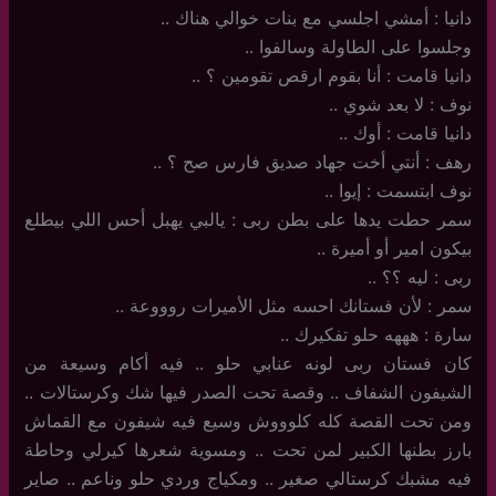
دانيا : أمشي اجلسي مع بنات خوالي هناك ..
وجلسوا على الطاولة وسالفوا ..
دانيا قامت : أنا بقوم ارقص تقومين ؟ ..
نوف : لا بعد شوي ..
دانيا قامت : أوك ..
رهف : أنتي أخت جهاد صديق فارس صح ؟ ..
نوف ابتسمت : إيوا ..
سمر حطت يدها على بطن ربى : يالبي يهبل أحس اللي بيطلع
بيكون امير أو أميرة ..
ربى : ليه ؟؟ ..
سمر : لأن فستانك احسه مثل الأميرات روووعة ..
سارة : هههه حلو تفكيرك ..
كان فستان ربى لونه عنابي حلو .. فيه أكام وسيعة من
الشيفون الشفاف .. وقصة تحت الصدر فيها شك وكرستالات ..
ومن تحت القصة كله كلوووش وسيع فيه شيفون مع القماش
بارز بطنها الكبير لمن تحت .. ومسوية شعرها كيرلي وحاطة
فيه مشبك كرستالي صغير .. ومكياج وردي حلو وناعم .. صاير