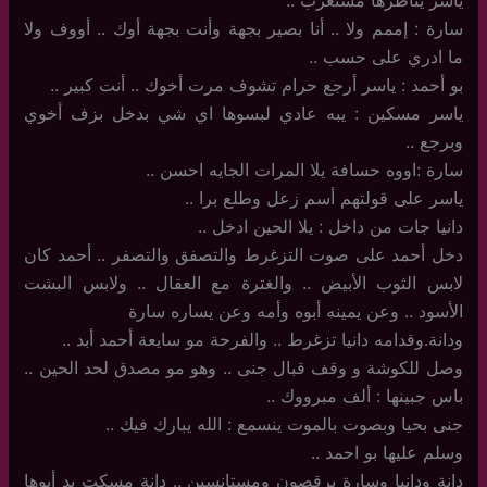
سارة : إممم ولا .. أنا بصير بجهة وأنت بجهة أوك .. أووف ولا
ما ادري على حسب ..
بو أحمد : ياسر أرجع حرام تشوف مرت أخوك .. أنت كبير ..
ياسر مسكين : يبه عادي لبسوها اي شي بدخل بزف أخوي
وبرجع ..
سارة :اووه حسافة يلا المرات الجايه احسن ..
ياسر على قولتهم أسم زعل وطلع برا ..
دانيا جات من داخل : يلا الحين ادخل ..
دخل أحمد على صوت التزغرط والتصفق والتصفر .. أحمد كان
لابس الثوب الأبيض .. والغترة مع العقال .. ولابس البشت
الأسود .. وعن يمينه أبوه وأمه وعن يساره سارة
ودانة.وقدامه دانيا تزغرط .. والفرحة مو سايعة أحمد أبد ..
وصل للكوشة و وقف قبال جنى .. وهو مو مصدق لحد الحين ..
باس جبينها : ألف مبرووك ..
جنى بحيا وبصوت بالموت ينسمع : الله يبارك فيك ..
وسلم عليها بو احمد ..
دانة ودانيا وسارة يرقصون ومستانسين .. دانة مسكت يد أبوها