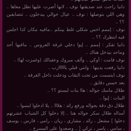
دانيا راحت عند صديقتها نوف .. لانها أصرت عليها تظل معاها ..
وهي اللي بتوصلها : نوف .. عيال خوالي بيدخلون .. تتضايقين
؟؟ ..
نوف : إممم احس شكلي غلط بينكم ..مافيه مكان كذا اجلس
فيه انتظرك ؟؟ ..
دانيا تفكر : إممم .. إيوا دخلي غرفة العروس .. مافيها أحد
وماحد بيدخل هناك ..
نوف قامت : أوكي .. وألف مبروك وعقبالك (وغمزت لها) ..
دانيا رفعت يدينها : وانتي قبلي ياااااارب ..
نوف ابتسمت من تحت النقاب ودخلت داخل الغرفة ..
بعد خمس دقايق ..
طلال ماسك جواله : هاا بنات لبستو ؟؟ ..
البنات : إيوا ..
طلال دق دقة بجواله ورفع رائد : هلااا .. يلا ادخلوا لبسوا ..
أمدااه طلال سكر جواله هنا .. إلا دخلوا كل الشباب عشرتهم
دخلوا ] مشعل ، رائد ، مشاري ، ريان ، رامي ، فارس ، يوسف
، سامي ، ياسر ، تركي [ .. وصعدوا على المسرح ..