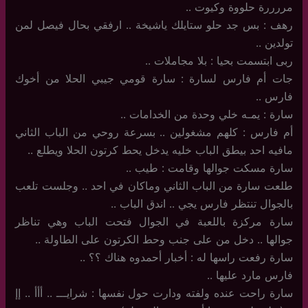
مررررة حلووة وكيوت ..
رهف : بس جد حلو ستايلك ياشيخة .. ارفقي بحال فيصل لمن
تولدين ..
ربى ابتسمت بحيا : بلا مجاملات ..
جات أم فارس لسارة : سارة قومي جيبي الحلا من أخوك
فارس ..
سارة : يمـه خلي وحدة من الخدامات ..
أم فارس : كلهم مشغولين .. بسرعة روحي من الباب الثاني
مافيه احد بيطق الباب خليه يدخل يحط كرتون الحلا ويطلع ..
سارة مسكت جوالها وقامت : طيب ..
طلعت سارة من الباب الثاني وماكان في احد .. وجلست تلعب
بالجوال تنتظر فارس يجي .. اندق الباب ..
سارة مركزة باللعبة في الجوال فتحت الباب وهي تناظر
جوالها .. دخل من على جنب وحط الكرتون على الطاولة ..
سارة رفعت راسها له : أخبار أحمدوه هناك ؟؟ ..
فارس مارد عليها ..
سارة راحت عنده ولفته ودارت حول نفسها : شرايـــ .. أأأ .. إإ