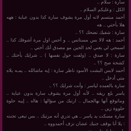
سارة : سلام ..
الكل : وعليكم السلام ..
أحمد مبتسم لانه أول مرة يشوف سارة كذا بدون عباية : ههه
هلا بأختي .. هه
سارة : شفيك تضحك ؟؟ ..
أحمد : هه لالا بس مستانس .. و أحس اول مرة أشوفك كذا ..
اسمحي لي يعني لحد الحين مو مصدق أنك أختي ..
سارة : لا صدق .. (ولفت حول نفسها ) .. شرايك بأختك ..
كشخة صح ؟؟ ..
أحمد لابس البشت الأسود ناظر سارة : إيه ماشالله .. يمـه يلاه
متى أدخل ..
سارة بالعمده لياسر : وأنت شرايك ؟؟ ..
ياسر بلع ريقه .. لأنه أول مرة يشوف سارة بدون عباية ..
وماتوقع أنها بهالجمال .. ارتبك من سؤالها : هااه .. إييه حلوة
حلووة زين ..
سارة مسكت يد ياسر .. هي تدري أنه مرتبك .. بس تبغى تجننه
: يلا أنا بوقف جنبك عشان نزف أحمدووه ..
ياسر يناظرها مستغرب ..