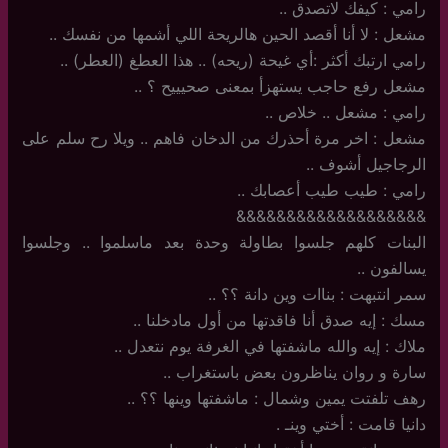
رامي : كيفك لاتصدق ..
مشعل : لا أنا أقصد الحين هالريحة اللي أشمها من نفسك ..
رامي ارتبك أكثر :أي غيحة (ريحه) .. هذا العطغ (العطر) ..
مشعل رفع حاجب يستهزأ بمعنى صحيييح ؟ ..
رامي : مشعل .. خلاص ..
مشعل : اخر مرة أحذرك من الدخان فاهم .. ويلا رح سلم على
الرجاجيل أشوف ..
رامي : طيب طيب أعصابك ..
&&&&&&&&&&&&&&&&&&&
البنات كلهم جلسوا بطاولة وحدة بعد ماسلموا .. وجلسوا
يسالفون ..
سمر انتبهت : بناات وين دانة ؟؟ ..
مسك : إيه صدق أنا فاقدتها من أول مادخلنا ..
ملاك : إيه والله ماشفتها في الغرفة يوم نتعدل ..
سارة و روان يناظرون بعض باستغراب ..
رهف تلفتت يمين وشمال : ماشفتها وينها ؟؟ ..
دانيا قامت : أختي وينـ .