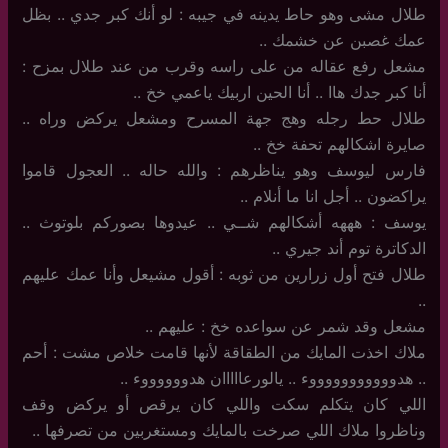
طلال مشى وهو حاط يدينه في جيبه : لو أنك كبر جدي .. بظل
عمك غصبن عن خشمك ..
مشعل رفع عقاله من على راسه وقرب من عند طلال بمزح :
أنا كبر جدك هاا .. أنا الحين اربيك ياعمي خخ ..
طلال حط رجله وهج جهة المسرح ومشعل يركض وراه ..
صايرة اشكالهم تحفة خخ ..
فارس ليوسف وهو يناظرهم : والله حاله .. العجول قاموا
يراكضون .. أجل انا ما أنلام ..
يوسف : هههه أشكالهم شــي .. عيدوها بصوركم بلوتوث ..
الدكاترة توم أند جيري ..
طلال فتح أول زرارين من ثوبه : أقول مشيعل وأنا عمك عليهم
..
مشعل وقد شمر عن سواعده خخ : عليهم ..
ملاك اخذت المايك من الطقاقة لأنها قامت خلاص مشت : أحم
.. هدوووووووووووء .. يالورعااااان هدووووووء ..
اللي كان يتكلم سكت واللي كان يرقص أو يركض وقف
وناظروا ملاك اللي صرخت بالمايك ومستغربين من تصرفها ..