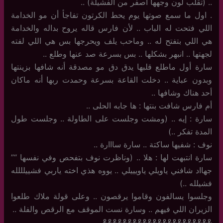
.. (تقلب لون وجهها أصفر من الفشيلة) ..
. اول ما سمع صوتها يوم يحط الكرتون تفاجأ أن مو الخدامة
اللي فتحت له الباب .. لأن فارس قاله يروح بداله والخدامة
هي اللي بتفتح له .. وماحب يلف ويحرجها بس هي اللي لفته
لجهتها .. انبهر بشكلها .. بس بسرعة صد عنها وطلع ..
سارة أول ماطلع قلبها يدق دق مو مصدقة أنه شافها بزينتها
وبدون عباية .. دخلت القاعة بسرعة وحمدت ربها أنه ماكان
أحد هناك وشافها ..
أم فارس شافت بنتها : ها جابه الحلى ..
سارة : إيه .. (ومشت وجلست على الطاولة .. وجلست طول
المدة تفكر ..)
نوف : شفيها ساكتة .. سارة سااارة ..
سارة انتبهت لها : هلا .. (وناظرت نوف بتفحص وفي نفسها “”
جهااد شافني ياويلي ياويييلي .. يووه هذي اخته ياربي فشييلللله
فشيلله ..)
وجلسوا يسالفون وقاموا يرقصون .. وعلى قولة ملاك طلعوا
الزيران اللي فيهم .. وسارة نست الموقف مع الرقص والفلة ..
&&&&&&&&&&&&&&&&&&&&&&