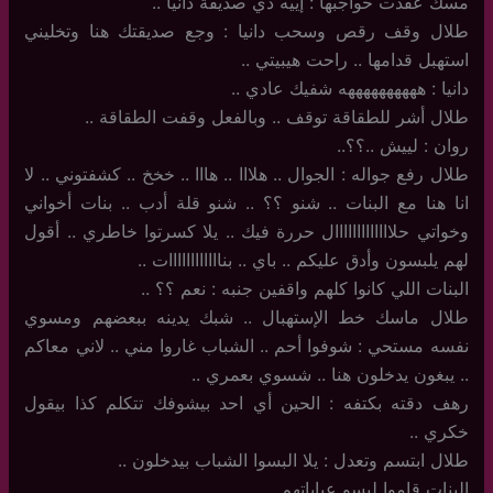
مسك عقدت حواجبها : إييه ذي صديقة دانيا ..
طلال وقف رقص وسحب دانيا : وجع صديقتك هنا وتخليني
استهبل قدامها .. راحت هيبيتي ..
دانيا : ههههههههههه شفيك عادي ..
طلال أشر للطقاقة توقف .. وبالفعل وقفت الطقاقة ..
روان : لييش ..؟؟..
طلال رفع جواله : الجوال .. هلااا .. هااا .. خخخ .. كشفتوني .. لا
انا هنا مع البنات .. شنو ؟؟ .. شنو قلة أدب .. بنات أخواني
وخواتي حلااااااااااااال حررة فيك .. يلا كسرتوا خاطري .. أقول
لهم يلبسون وأدق عليكم .. باي .. بناااااااااااات ..
البنات اللي كانوا كلهم واقفين جنبه : نعم ؟؟ ..
طلال ماسك خط الإستهبال .. شبك يدينه ببعضهم ومسوي
نفسه مستحي : شوفوا أحم .. الشباب غاروا مني .. لاني معاكم
.. يبغون يدخلون هنا .. شسوي بعمري ..
رهف دقته بكتفه : الحين أي احد بيشوفك تتكلم كذا بيقول
خكري ..
طلال ابتسم وتعدل : يلا البسوا الشباب بيدخلون ..
البنات قاموا لبسو عباياتهم ..