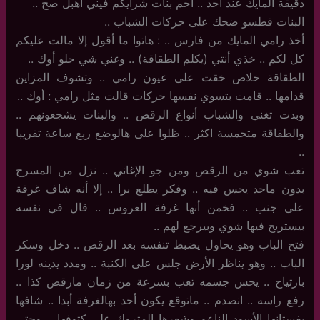
دقيقة المايك عند أحد .. أحم بنات شرايكم فيني اهبل صح ..
البنات فطسو ضحك على حركات الشباب ..
أخذ رامي المايك من فارس .. : هاتوا ما أقول إلا مالت عليكم
كل لكم .. خذي أنتي (يكلم الطقاقة) .. وغني شي حلو أوك ..
الطقاقة خلاص خقت على عيون رامي .. وتشوف المزاين
قدامها .. قامت بتسوي نفسها حركات قالت مثل رامي : أوك ..
وبدت تغني والشباب أنواع الرقص .. والبنات يشجعونهم ..
والطقاقة متحمسة اكثر .. ظلوا على هالوضع ربع ساعة تقريبا
..
تعب شوي من الرقص ومن جو الإغاني .. نزل من المسرح
بدون ماحد يحس فيه .. وفكر يطلع برا .. إلا أنه شاف غرفة
على جنب .. فخمن أنها غرفة العروس .. قال في نفسه
بيستريح فيها شوي وبيرجع لهم ..
فتح الباب وهو يحاول يضبط تنفسه بعد الرقص .. دخل وسكر
الباب .. وهو يناظر الأرض جلس على الكنبة .. ومدد يدينه لورا
بارتياح .. يحس جسمه تعب بسرعة من زمان مارقص كذا ..
رفع راسه .. انصدم .. ماتوقع يكون أحد بهالغرفة أبدا .. شافها
بفستانها الأسود الناعم وشعرها المتروك على كتوفها .. وحتى