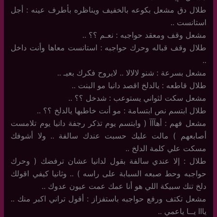
طلال دق مشعل بكوعه بالخفيف ويناظره بأطرف عينه : أجل
استانست ..
مشعل وقف ومعقد حواجبه : نعـم ؟؟ ..
طلال وقف قباله وحرك حواجبه : استانست معاها وأنت داخل
..
مشعل بسرعة : شنو لالالا .. لايروح فكرك بعيـ ..
طلال قاطعه : يالدلخ اقصد دانيا مو البنت ..
مشعل سكت لثواني يستوعب : شدخل ؟؟ ..
طلال ابتسم نص ابتسامة : مو أنت خاطبها يالدلخ ؟؟ ..
مشعل فهم : أهآآآ ( وابتسم يوم تذكر رجفة دانيا يوم تلامست
أصابعهم ) مالت عليك حسبت عندك سالفة .. ولا أشوفك
مسكت علي كلمة الدلخ ..
طلال : إلا عندي سالفة بقول لدانيا عشان ترفضك ( وحرك
حواجبه وحط صبعه السبابة على راسه ) .. وثانيا كيفي اقولك
دلخ تنك سبيكة اللي هو أنا عمك عمت عيون عدوك ..
مشعل تكتف ورفع حواجبه باستفزاز : أقول تراني اكبر منك ..
يااا يــا ياعمي ..