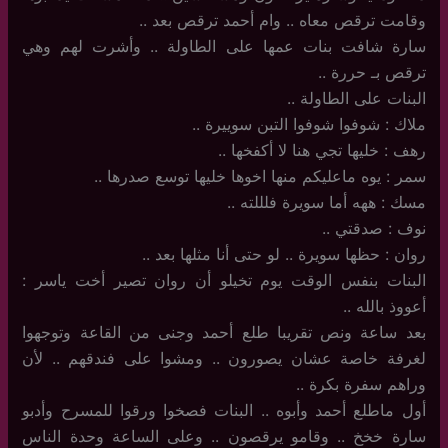
وقامت ترقص معاه .. وام أحمد ترقص بعد ..
سارة شافت بنات عمها على الطاولة .. وأشرت لهم وهي
ترقص بـ حررة ..
البنات على الطاولة ..
ملاك : شوفوا شوفوا التبن سوييرة ..
رهف : خليها تجي هنا لا أكفخها ..
سمر : يوه ماعليكم منها اخوها خليها توسع صدرها ..
مسك : ههه أما سويرة فلللته ..
نوف : صدقتي ..
روان : حظها سويرة .. لو حتى أنا مثلها بعد ..
البنات بنفس الوقت يوم تخيلو أن روان تصير أخت ياسر :
أعووذ بالله ..
بعد ساعة ونص تقريبا طلع أحمد وجنى من القاعة وتوجهوا
لغرفة خاصة عشان يصورون .. ومشوا على فندقهم .. لأن
وراهم سفرة بكرة ..
أول ماطلع أحمد وأبوه .. البنات فصخوا ورقوا للمسرح وأدبو
سارة خخخ .. وقامو يرقصون .. وعلى الساعة وحدة الناس