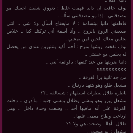
نوف خافت ان دانيا فهمت غلط : دنووي شفيك احسك مو
مصدقتني .. إذا مو مصدقتني سألــ .
قاطعتها دانيا ببتسامة : لا مايحتاج أسأل ولا شي .. انتي
صديقتي الروح بالروح .. وأنا أسفة أني تركتك كذا .. خلاص
بجلس معاك الحين لمن نمشي ..
نوف نفخت ريشها بمزح : أحم أكيد بتنثبرين عندي من يحصل
له يجلس مع خشتي ..
دانيا ضربتها من عند كتفها : يالواثقة أنتي ..
&&&&&&&&&&
من جه ثانية برا الغرفة ..
مشعل طلع وهو يتنهد بارتياح ..
ناظره طلال بنظرات استفهام : شسالفة ..؟؟
مشعل يبرر وهو يمشي وطلال يمشي جنبه : ماأدري .. دخلت
الغرفة على أنه مافيها أحد .. وشفت وحدة داخل .. وهي
ارتاعت وطاح مغمى عليها ..
طلال : أهآآ . وصحت هي ولا ؟؟ ..
مشعل : إيه صحت ..