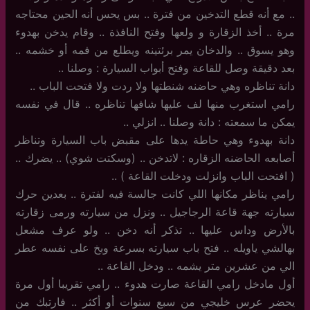
.. مع أنه قطع التدخين من فترة .. بس يحس أنه الحين محتاجه
مرة .. أخذ الزقارة و ولعها وفتح النافذة .. وقام يدخن بهدوء
وهو يسوق .. والدخان يمر برئتينه ويطلع من فمه أو خشمه ..
بعد دقيقة وصل للقاعة وفتح أبواب السيارة : وصلنا ..
دانة تناظره وهي حاضنه شنطتها ولا ردت ولا فتحت الباب ..
رامي استغرب منها لف عليها شافها تناظره .. قال في نفسه
يمكن ما سمعته : دانة وصلنا .. انزلي ..
دانة بهدوء وهي حاطة يدها على مقبض باب السيارة وتناظر
أصابعه الحاضنه الزقاره : لاتدخن .. (وسكتت شوي) .. يضرك ..
( افتحت الباب وانزلت ودخلت القاعة ) ..
رامي يناظر مكانها اللي كانت جالسة فيه لفترة .. بعدين حرك
سيارته جهة قاعة الرجاجيل .. ونزل من سيارته ورمى زقارته
بالأرض وداس عليها .. تذكر أنه دخن .. ولو عرف مشعل
بهالشي ياويله .. فتح باب سيارته بسرعة وبخ على نفسه عطر
الي من عشرين متر يشمه .. ودخل القاعة ..
أول مادخل رامي القاعة صارت هدوء .. رامي تقريبا أول مرة
يحضر عرس خليجي من سبع سنوات أو أكثر .. فارتبك من