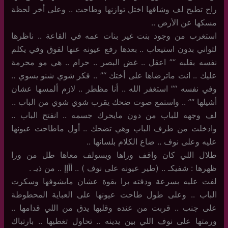
راح تطيح لف وشافها اختل توازنها وطاحت .. وعلى أخر لحظة
مسكها عن الأرض ..
استغرب من وجود بنت غير بنات عمه في القاعة .. ناظرها
لثواني بدون استيعاب .. بعدها رفع عيونه عنها لفوق وفي يكلم
نفسه بقلبه “” اعقل .. غض البصر .. حرام .. هي مو محرمة
عليك .. انت ماترضاها على أختك “” .. فكر شوي شنو يسوي ..
وفي نفسه “” استغفر الله .. أنا مظطر .. لازم ألمسها عشان
أشيلها “” .. واستمع صوت ضحك يقرب شوي شوي من الباب ..
لف وجهه للباب من دون مايحرك جسمه .. انفتح الباب ..
وادخلت من طرف الباب وهي تضحك .. أول ماطاحت عيونها
عليه وعلى نوف .. ضاع الكلام بلسانها ..
طلال اللي كان واقف وراها ويسولف معاها طل من ورا
ظهرها : شفيكـ .. (طير عيونه على نوف ) .. أأإإ .. من ذيـ .
لفت عليه بسرعة ودفته برا بقوة عشان مايشوفها وسكرت
الباب .. وعلى طول طاحت عيونها على العباية المحطوطة
على جنب .. قربت من عنده وقلبها يدق من اللي قدامها ..
ورمتها على نوف اللي بين يدينه .. تحاول تغطيها .. بارتباك