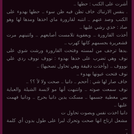
أشرت على الكنب : حطها ..
. بنفس الارتباك خاف تظن فيه ظن سوء .. حطها بهدوء على
الكنب وصد عنهم .. انتبه لقارورة ماي اخذها ومدها لها وهو
صاد : خذي رشي عليها ..
أخذت القارورة .. وبعفوية تلامست أصابعهم .. واثنينهم مرت
قشعريرة بجسمهم كانها كهرب ..
.يدها ترجف من لمسته وفتحت القارورة ورشت شوي على
نوف وهي تضرب على خدها بهدوء : نووف نووف ردي علي
نوووف .. (وأخذت دقيقة وهي تحاول تصحيها) ..
نوف فتحت عيونها بهدوء ..
خاف صار لها شي : أححم .. دانيا .. صحت ولا لأ ؟؟ ..
نوف سمعت صوته .. وانتبهت أنها مو لابسة الشيلة والعباية
بس مغطية جسمها .. مسكت يدين دانيا بحرج .. ودانيا فهمت
عليها ..
دانيا اخذت نفس وبصوت تحاول ت
مشعل ارتاح انها صحت وتحرك لبرا على طول بدون أي كلمة
..