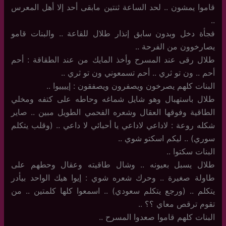
قاموا يمشون .. لحد الساعة ثنتين مابقى أحد إلا أهل المعرس
..
فجأة دخل وبدون سابق إنذار طلال للقاعة .. والبنات قامو
يصارخوون من الفرحة ..
طلال رقى عند المسرح وأخذ المايك من عند الطقاقة : أحم
أحم .. ون تو ثري .. أحم تسمعوني ون تو ثري ..
البنات كلهم يصرخون ويصفرون ويصفقون : إييييوا ..
طلال باستهبال وهو شايل شماغه وحاطه على كتفه ومخلي
الطاقية وفوقها العقال وشعره الفحمي الطويل مبين .. صاير
شكله روعة : لاداعي لاداعي يا أحبائي لا داعي .. (وقلب يتكلم
سوري) .. ليكم اسكتو شوي ..
البنات سكتوا ..
طلال يسبل بعيونه .. وشال طاقيته وعقال وحطهم على
طاولة صغيرة .. وحرك شعره شوي : إيوا هيك الواحد بيأدر
يتكلم .. (ورجع يتكلم سعودي) .. اسمعوا كلها كلمتين .. من
تقوم ترقص معاي ؟؟ ..
البنات كلهم قاموا صعدوا المسرح ..