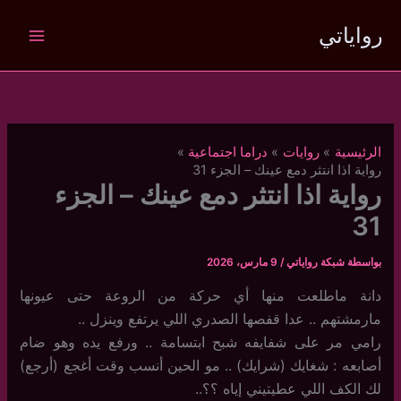
خطي
رواياتي
لى
لمحتوى
الرئيسية
روايات
دراما اجتماعية
رواية اذا انتثر دمع عينك – الجزء 31
رواية اذا انتثر دمع عينك – الجزء
31
بواسطة
شبكة رواياتي
/
9 مارس، 2026
دانة ماطلعت منها أي حركة من الروعة حتى عيونها
مارمشتهم .. عدا قفصها الصدري اللي يرتفع وينزل ..
رامي مر على شفايفه شبح ابتسامة .. ورفع يده وهو ضام
أصابعه : شغايك (شرايك) .. مو الحين أنسب وقت أغجع (أرجع)
لك الكف اللي عطيتيني إياه ؟؟..