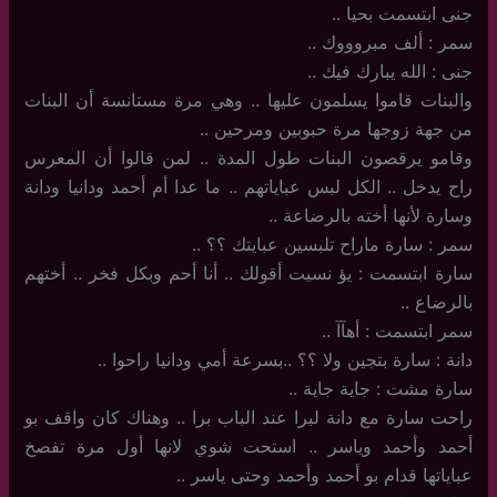
جنى ابتسمت بحيا ..
سمر : ألف مبروووك ..
جنى : الله يبارك فيك ..
والبنات قاموا يسلمون عليها .. وهي مرة مستانسة أن البنات
من جهة زوجها مرة حبوبين ومرحين ..
وقامو يرقصون البنات طول المدة .. لمن قالوا أن المعرس
راح يدخل .. الكل لبس عباياتهم .. ما عدا أم أحمد ودانيا ودانة
وسارة لأنها أخته بالرضاعة ..
سمر : سارة ماراح تلبسين عبايتك ؟؟ ..
سارة ابتسمت : يؤ نسيت أقولك .. أنا أحم وبكل فخر .. أختهم
بالرضاع ..
سمر ابتسمت : أهآآ ..
دانة : سارة بتجين ولا ؟؟ ..بسرعة أمي ودانيا راحوا ..
سارة مشت : جاية جاية ..
راحت سارة مع دانة لبرا عند الباب برا .. وهناك كان واقف بو
أحمد وأحمد وياسر .. استحت شوي لانها أول مرة تفصخ
عباياتها قدام بو أحمد وأحمد وحتى ياسر ..