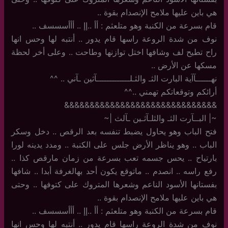
هي باين عليها ملامح الإنصدام بقوة ..
قام بسرعة من الكنبة وهو متلعثم : أأ ..إإ .. أأأسسسف ..
نوف من شدة الروعة راسها قام يدور .. أنتبه لها وحس انها
راح تطيح لف وشافها اختل توازنها وطاحت .. وعلى أخر لحظة
مسكها عن الأرض ..
نهــــــآآية البارت الثـ والثـلـــــــــــــآثين ـآني .. ^^
أرائكم وتوقعاتكم تهمني ..^^
&&&&&&&&&&&&&&&&&&&&&&&&&&&&&&
~| البــآرت الثـ والثلـآثـين ـآلث |~
فتح الباب وهو يحاول يضبط تنفسه بعد الرقص .. دخل وسكر
الباب .. وهو يناظر الأرض جلس على الكنبة .. ومدد يدينه لورا
بارتياح .. يحس جسمه تعب بسرعة من زمان مارقص كذا ..
رفع راسه .. انصدم .. ماتوقع يكون أحد بهالغرفة أبدا .. شافها
بفستانها الأسود الناعم وشعرها المتروك على كتوفها .. وحتى
هي باين عليها ملامح الإنصدام بقوة ..
قام بسرعة من الكنبة وهو متلعثم : أأ ..إإ .. أأأسسسف ..
نوف من شدة الروعة راسها قام يدور .. أنتبه لها وحس انها