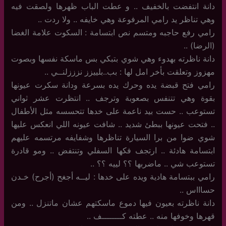
دانة انتفضت بالخفيف .. و عطت الباب ظهرها ولصقت فيه
وهي تناظر يد رامي المرفوعة وهي خايفه .. ولا ردت ..
رامي رفع حاجبه ومتسم نص ابتسامة : السكوت علامة الغضا
(الرضا) ..
دانة ناظرته بهدوء وهي شوي بتبكي بس ماسكة نفسها وبصوت
مهزوز وتعلقت بأخر امل لها : بب..بلييزز نزززلنــي ..
رامي فتح قبضة يده وحرك يده بسرعة ودانة سكرت عيونها
بقوة وهي تتنفس بصعوبة وترجف .. انتظرت عشر ثواني
تستوعب .. حست بيد ناعمة على خدها تتحسسه مثل الأطفال
.. فتحت عيونها ببطئ شديد .. شافت عيونه اللي انعكس عليها
شوي ضوا من برا السيارة تناظرها وشفايفه مرتسمه عليهم
ابتسامة هادئة .. ارتجف فكها السفلي وتنتفض .. ومو قادرة
تستوعب شي .. ماضربها ؟؟ لييه ؟؟ ..
رامي ببتسامة هادية ويده على خدها : ليــه أجغح (أجرح) خـدن
حساااس ..
دانة ناظرته بعيون فيها دموع ماسكتهم عشان ماتنزل .. ومن
قهرها وخوفها منه .. عطته كــــــــف ..