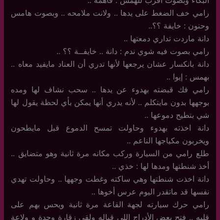
رامي خف الضغط على يدها .. ولانت ملامحه .. وبصوت هامس
وحنون : خايفة ؟؟..
دانة ماردت تداري دمعتها ..
رامي بصوت فيه شوي ندم : دانة .. خايفــة ؟؟ ..
دانة بانكسار عشان يرجعها لأنها تدري أن العناد مايفيد معاه ..
بهمس : إيوا ..
رامي فك قبضته بهدوء عن يدها .. سحب نشاف لها ومده
بوجهها بدون مايتكلم .. لأنه يدري أنها يمكن بأي لحظة يقول لها
شي بتطيح دموعها ..
دانة اخذته بهدوء وحاولت تمسح الدموع قبل مايطحون
ويخربون مكياجها الناعم ..
طلع رامي من السيارة وركب مكانه مرة ثانية وهو متضايق ..
أخذ شنطتها ومدها لها : خذي ..
دانة اخذت شنطتها وهي ساكته وغطت وجهها .. وحاولت تهدي
نفسها قد ماتقدر اليوم عرس أخوها ..
رامي حرك سيارته لجهة القاعة مرة ثانية ويحس بهم على
قلبه .. فتح بعض الأدراج اللي قباله ولقى زقارة وحدة و ولاعة