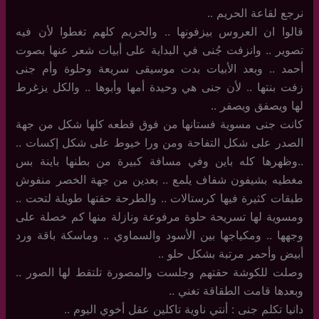
نرجع لقاعة الحريم ..
قالوا ان العروس بيزفونها .. والحريم كلهم تغطوا لأن فيه
تصوير .. وانزفت جُنى في البداية على أبيات شعر عنها بصوت
أحمد .. وبعد الأبيات بدت موسيقى سريعة وحلوة وأم جنى
زفت بنتها .. لأن جنى هي وحيدة أمها وأبوها .. والكل يزغرط
لها ويصفق ويصفر ..
كانت جنى مسوية فستانها من فوق قطعه كلها شكل من جهة
الصدر على شكل التفاحة ومن ورا خيوط على شكل إكسات ..
..وظهرها كله باين وفي مسافة كبيرة من بطنها باينة بس
مغطيه بشيفون شفاف يلمع .. بعدين من جهة الخصر منفوش
طبقات كثيرة فيها كرستالات .. والطرحة حقتها طويلة لتحت ..
ومسوية لها تسريحة حلوة مرفوعة ونازلة منها كم خصلة على
وجهها .. ومكياجها بين الأسود والسماوي .. وماسكة باقة ورد
أبيض وأحمر مرتبة بشكل حلو ..
وصلت للكوشة حقتهم وجلست والمصورة تلتقط لها الصور ..
وبعدها قامت الطقاقة تغني ..
دانيا تكلم جنى : أنتي ناوية تاكلين عقل أخوي اليوم ..