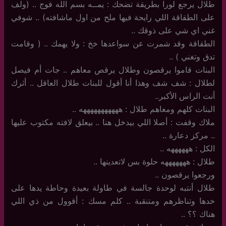
طلال يرجع لورا بطريقة تضحك : يمــه بسم الله فوج .. (ولف
على الطقاقة اللي رايحة فيها ملح من اول ماشافته) .. شوفي
غني اي شي على ذوقك ..
الطقاقة وقد شمرت عن سواعدها خخ : ولا يهمك .. ( وقامت
تدق وتغني ) ..
البنات قاموا يرقصون وطلال يرقص معاهم .. جات أم فيصل
لطلال : شف شف وهذا أنا أقول للبنات طلال العاقل .. أثرك
أنت الراس الأكبر..
البنات كلهم ومعاهم طلال : هههههههههههه ..
ملاك وقفت : أصلا اللي بيدخل هنا .. بيعلق لافته مكتوب عليها
.. مركز دعارة ..
الكل : ههههههه ..
طلال : هههههههه حلوة بس لاتعدينها ..
ورجعوا يرقصون ..
طلال أنتبه لوحدة جالسة في طاولة بعيدة وحاطة يدها على
خدها وتناظرهم ومتنقبة .. كلم مسك : أقوول من ذي اللي
هناك ؟؟ ..