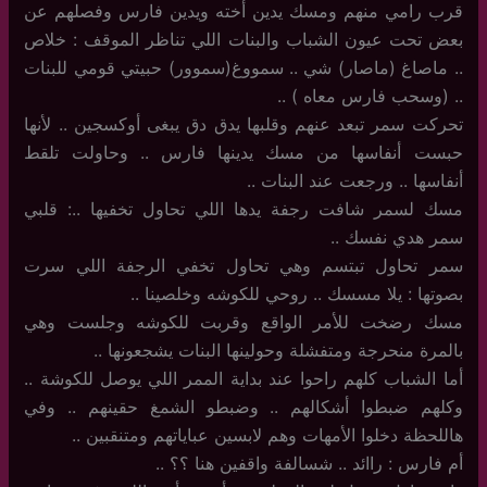
قرب رامي منهم ومسك يدين أخته ويدين فارس وفصلهم عن
بعض تحت عيون الشباب والبنات اللي تناظر الموقف : خلاص
.. ماصاغ (ماصار) شي .. سمووغ(سموور) حبيتي قومي للبنات
.. (وسحب فارس معاه ) ..
تحركت سمر تبعد عنهم وقلبها يدق دق يبغى أوكسجين .. لأنها
حبست أنفاسها من مسك يدينها فارس .. وحاولت تلقط
أنفاسها .. ورجعت عند البنات ..
مسك لسمر شافت رجفة يدها اللي تحاول تخفيها ..: قلبي
سمر هدي نفسك ..
سمر تحاول تبتسم وهي تحاول تخفي الرجفة اللي سرت
بصوتها : يلا مسسك .. روحي للكوشه وخلصينا ..
مسك رضخت للأمر الواقع وقربت للكوشه وجلست وهي
بالمرة منحرجة ومتفشلة وحولينها البنات يشجعونها ..
أما الشباب كلهم راحوا عند بداية الممر اللي يوصل للكوشة ..
وكلهم ضبطوا أشكالهم .. وضبطو الشمغ حقينهم .. وفي
هاللحظة دخلوا الأمهات وهم لابسين عباياتهم ومتنقبين ..
أم فارس : راائد .. شسالفة واقفين هنا ؟؟ ..