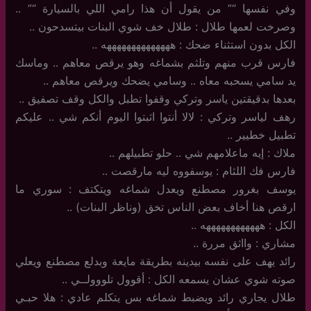
وفي نفسها “” من يقول أن هذا رامي اللي بالسيارة “” ..
وصرخت لعمها طلال : طلال خف شوي البنات بيتسدحون ..
الكل بدون استثناء ضحك : ههههههههههههههه ..
فارس قرب منهم وتلثم بشماغه وهو يرقص معاهم .. وماسك
يد سامي يسحبه معاه .. وسامي يضحك ويرقص معاهم ..
بعدها بدقيقتين ياسر وتركي وقفوا تطبل والكل وقف تصفيق ..
رهف لياسر وتركي : لالا أنتوا اثبتوا اليوم أنكم شي .. عليكم
تطبيل خطيير ..
ملاك : إيه ماعلامهم شي .. حلو تطبيلهم ..
فارس فك اللثام : يوسفووه ليه مارقصت ..
يوسف بغرور مصطنع ويعدل شماغه ويتكتف : سوري ما
ارقص هنا أخاف بعض الناس تخق (وناظر البنات) ..
الكل : ههههههههههههه ..
مشاري : وااثق مررة ..
رائد يهف على نفسه بيدينه بطريقة مايعة وبدلع مصطنع ويعلي
صوته شوي عشان يسمعه الكل : أقوول تلووولــي ..
طلال يجاري رائد ويضبط شماغه بس يتكلم عادي : هلا حبـي