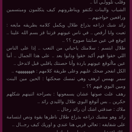
وقلب تلوولـي أنا ..
الشباب والبنات تكتفو ويناظرونهم كيف يتكلمون ومبتسمين
ورافعين حواجبهم ..
رائد شبك ذراعه بذراع طلال ويكمل كلامه بطريقه مايعه :
تعبت وانا أرقص .. في ناس عيونهم قزتنا قز بسم الله علينا ..
اتوقع في عين صابتنا صووح ؟؟ ..
طلال ابتسم : سلامتك ياحياتي من التعب .. إذا على الناس
اللي خقوا فهم أكيد خقوا وذابوا بعد .. على هذا الجمال .. أما
عين ماأتوقع عيونهم باردة وأنا حصنتك ياقلبي قبل لاندخل ..
الكل انفجر ضحك عليهم وعلى طريقة كلامهم : ههههههههه ..
سمر بهمس لرهف وهي تمسك ضحكتها : الحين مين البنت
ومين البوي فيهم ؟؟ ..
رهف علت صوتها عشان يسمعونها : بصراحة اثنينهم شكلهم
خكرين .. بس أتوقع البوي طلال والليدي رائد ..
ملاك : صدقتي اشك أن رائد رجال ..
رائد وهو مشبك ذراعه بذراع طلال ناظرها بقوة ونص ابتسامة
على شفايفه : تعالي قربي هنا عندي و اوريك كيف رجــال ..
ملاك افتشلـــت مررة وبلعت لسانها ..