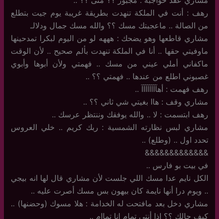
رهف : أنت في الملكة تنهدت بطريقة غريبة يوم جيت بتطلع
من الصالة .. ماعجبتك مسك ؟؟ والله مسك جمال ودلالـ
مشاري قاطعها وهو يضحك : هههه لو من اليوم لبكرا تمدحينها
ماوفيتي حقها .. أنا في الملكة تنهدت بألم صحيح .. لأن الوقت
ماكفاني أملي عيني من مسك .. فهمتي ولأن أبوها وأبوي
غصبوني اطلع من عندها .. فهمتي ؟؟ ..
رهف فهمت : أهآآآآآآآآ ..
مشاري وقف : هاا بغيتي شي ثاني ؟؟ ..
رهف ابتسمت : لا .. والله يوفقك وننتظر عرسك ..
مشاري لبس نظارته الشمسية : ربك كريم .. خلي العروس
تحدد اول .. (وطلع) ..
&&&&&&&&&&&&&
في بيت بو فارس ..
الكل نايم عدا مسك اللي جلست لأن مشاري قال لها انه بيجي
.. ويوم درا أنها نايمة كان بيهون بس مسك أصرت عليه ..
مشاري دخل بعد مافتحت له الخدامة : هلا مسوك (وحضنها) ..
كيف حالك ؟؟ إذا أنتي تمام انا تماام ..