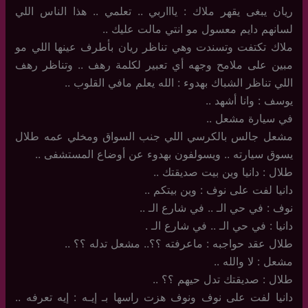
ريان يبغى يقهر ملاك : ياااربي .. تعلمي .. هذا الناس اللي
لسانهم دايم معسول مو انتي مالت عليك ..
ملاك تكتفت وتسندت وهي تناظر ريان بأطرف عينها اللي مو
مبين على ملامح وجهه أي تعبير لكلمة رهف .. وتناظر رهف
اللي تناظر الشباك بهدوء : الله يعلم مافي القلوب ..
يوسف : وانا أشهد ..
في سيارة مشعل ..
مشعل جالس بالكرسي اللي جنب السواق ومخلي عمه طلال
يسوق سيارته .. ويسولفون بهدوء عن أوضاع المستشفى ..
طلال : دانيا وين بيت صديقتك ..
دانيا لفت على نوف : وين بيتكم ..
نوف : في حي الـ .. في شارع الـ ..
دانيا : في حي الـ .. في شارع الـ .
طلال عقد حواجبه : ماعرفته ؟؟.. مشعل تدله ؟؟ ..
مشعل : لا والله ..
طلال : صديقتك تدل حيهم ؟؟ ..
دانيا لفت على نوف ونوف هزت راسها بـ إيـه : إيه تعرفه ..