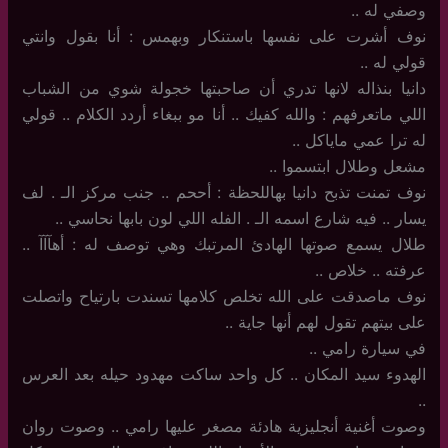
وصفي له ..
نوف أشرت على نفسها باستنكار وبهمس : أنا بقول وانتي
قولي له ..
دانيا بنذاله لانها تدري أن صاحبتها خجولة شوي من الشباب
اللي ماتعرفهم : والله كفيك .. أنا مو ببغاء أردد الكلام .. قولي
له ترا عمي ماياكل ..
مشعل وطلال ابتسموا ..
نوف تمنت تذبح دانيا بهاللحظة : أححم .. جنب مركز الـ . لف
يسار .. فيه شارع اسمه الـ . الفله اللي لون بابها نحاسي ..
طلال يسمع صوتها الهادئ المرتبك وهي توصف له : أهآآآ ..
عرفته .. خلاص ..
نوف ماصدقت على الله تخلص كلامها تسندت بارتياح واتصلت
على بيتهم تقول لهم أنها جاية ..
في سيارة رامي ..
الهدوء سيد المكان .. كل واحد ساكت مهدود حيله بعد العرس
..
وصوت أغنية أنجليزية هادئة مصغر عليها رامي .. وصوت روان