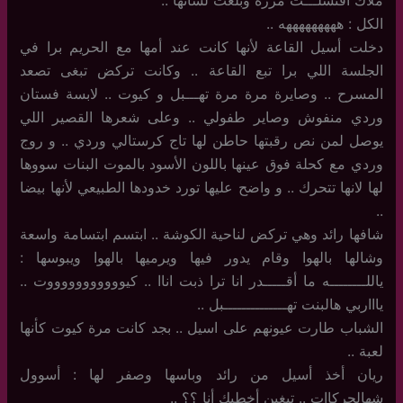
الكل : هههههههههه ..
دخلت أسيل القاعة لأنها كانت عند أمها مع الحريم برا في
الجلسة اللي برا تبع القاعة .. وكانت تركض تبغى تصعد
المسرح .. وصايرة مرة مرة تهـــبل و كيوت .. لابسة فستان
وردي منفوش وصاير طفولي .. وعلى شعرها القصير اللي
يوصل لمن نص رقبتها حاطن لها تاج كرستالي وردي .. و روج
وردي مع كحلة فوق عينها باللون الأسود بالموت البنات سووها
لها لانها تتحرك .. و واضح عليها تورد خدودها الطبيعي لأنها بيضا
..
شافها رائد وهي تركض لناحية الكوشة .. ابتسم ابتسامة واسعة
وشالها بالهوا وقام يدور فيها ويرميها بالهوا ويبوسها :
ياللــــــــه ما أقـــــدر انا ترا ذبت اناا .. كيوووووووووووت ..
ياااربي هالبنت تهــــــــــــــبل ..
الشباب طارت عيونهم على اسيل .. بجد كانت مرة كيوت كأنها
لعبة ..
ريان أخذ أسيل من رائد وباسها وصفر لها : أسوول
شهالحركاات .. تبغين أخطبك أنا ؟؟ ..