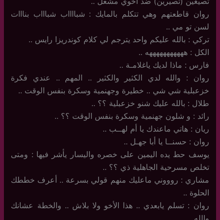
تصيغين (تصيرين) ضد أخوي مشعل ..
روان قاطعتهم وهي تتكلم بالمايك : شبااااب شباااب بنااات
لسن تو مي ..
تركي : بالله عليكم واحد يترجم لي كلام كوندريزا رايس ..
الكل : هههههههههههه ..
فارس : ماذا لديك ياغلامـة ..
روان : والله لدي الكثير والكثير .. المهم .. عندي فكرة
خزعبلية شي شي .. خطيرة وجهنمية وسكرة بنفس الوقت ..
طلال : بالله عليك شنو خزعبلية ؟؟ ..
رائد : و شلون جهنمية وسكرة بنفس الوقت ؟؟ ..
ريان : هاتي ماعندك يا أم لهــب ..
روان : حسنــا يا أبا جهـل ..
يوسف حط يده اليمين على خصره واليسار يأشر فيها : ومتى
تخلص مسرحية الجاهلية ذي ؟؟ ..
مشاري : روووني ماعليك منهم قولي بسرعة .. أعرف خططك
الحلوة ..
روان : تسلم يابعدي .. هذا الأخو ولا بلاش .. والخطة عشانك
والله ..