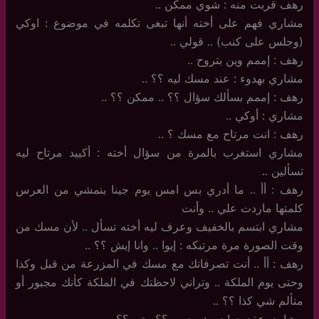
رهف قربت منه : شوي ممكن ..
مشاري فهم على أخته أنها تبغى تكلمه في موضوع : اوكي
(وجلس على كنب) .. قولي ..
رهف : إممم وين بتروح ..
مشاري بهدوء : عند مسك ليه ؟؟ ..
رهف : إممم بسألك سؤال ؟؟ .. ممكن ؟؟ ..
مشاري : أوكي ..
رهف : انت مرتاح مع مسك ؟ ..
مشاري استغرب بالمرة من سؤال أخته : أكييد مرتاح ليه
تسألين ..
رهف : أأ .. ما أدري بس امس يوم جينا بنمشي من العرس
كلمتها ماردت علي .. وأنت
مشاري ابتسم بالخفيف وعرف ليه أخته تسأل .. لأن مسك من
وقت الصورة مرة مرتبكه : إيوا .. وانا إيش ؟؟ ..
رهف : أأ .. أنت تصرفاتك مع مسك في المزرعة من قبل وكذا
وحتى يوم الملكة .. وتراني لاحظتك في الملكة كأنك مجبور أو
متألم شي كذا ؟؟ ..
مشاري عقد حواجبه : مجبور ؟؟ متى ؟؟ ..