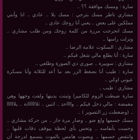
سارة : ومسك موافقة ؟؟ ..
مشاري ناظر مسك بترجي : مسك يلا .. عادي .. انا وأنتي
مملكين على بعض .. يعني أنا زوجك عادي ..
مسك انحرجت مررة من كلمة زوجك ومن طلب مشاري ..
ونزلت راسها ..
مشاري : السكوت علامة الرضا ..
سارة : أنا بطلع مالي شغل فيكم ..
مشاري : سوييرة .. صوري ذي الصورة وطلعي ..
سارة : طيب أنا بضغط الزر بعد ما أعد للثلاثة وأنا مسكرة
عيوني اوكي ..
مشاري : طيب ..
سارة ضبطت الزوم للكاميرا وثبتت يدينها ولفت وجهها وهي
مغمضة : مالي دخل فيكم .. وااااحد .. اثنين .. ثلاااااااثة .. يلاااااا
.. (وضغطت زر التصوير ) ..
مسك جسمها ولع ضو .. وصار مرة حار .. من حركة مشاري ..
وحست بأنفاسه .. وتحس بأي لحظة بيوقف دقات قلبها ..
وانتفض جسمها .. وبصوت هامس بالموت ينسمع لدرجة أن