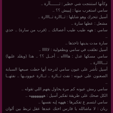
وكأنها استنتجت شي خطير : ثـــــــآآرة ..
سامي استغرب منها : إيييش ؟؟ ..
أسيل تتحرك وهو شايلها : ثــااارة ثــاااارة ..
مشعل : عطها سارة ..
سامي : ههه طيب طيب أعصاابك .. (قرب من سارة) .. خذي
..
سارة مدت يدينها تاخذها ..
أسيل تعلقت في سامي وبطفولية : لاااااا ..
سامي مسكها عدل : هاااااه .. أجــل ؟؟ .. هذا (ويقلد عليها)
ثـــااااارة ..
أسيل تأشر على عيون سامي لدرجة أنها حطت صبعها السبابة
الصعنون على عيونه : نفث ثــاارة .. ثــاارة عيوونــها .. نفثهــا
..
سامي رمش عيونه كم مرة يحاول يفهم اللي تقوله ..
الكل ضحك على طريقة تفكير أسيل : ههههههههه ..
سامي ابتسم ع تفكيرها : هههه إيه نفسها ..
ريان : لا ماشالله يا فارس اختك عندها عقل تربط بين ألوان