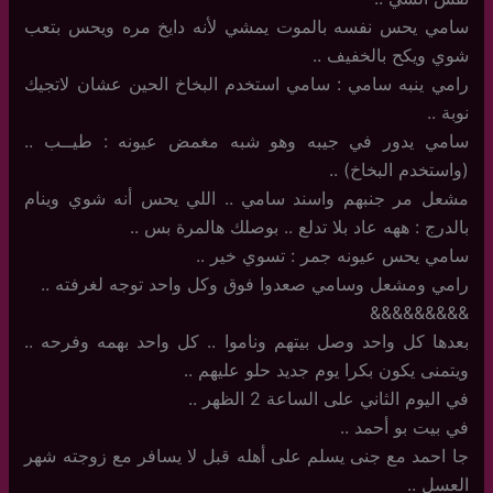
سامي يحس نفسه بالموت يمشي لأنه دايخ مره ويحس بتعب
شوي ويكح بالخفيف ..
رامي ينبه سامي : سامي استخدم البخاخ الحين عشان لاتجيك
نوبة ..
سامي يدور في جيبه وهو شبه مغمض عيونه : طيــب ..
(واستخدم البخاخ) ..
مشعل مر جنبهم واسند سامي .. اللي يحس أنه شوي وينام
بالدرج : ههه عاد بلا تدلع .. بوصلك هالمرة بس ..
سامي يحس عيونه جمر : تسوي خير ..
رامي ومشعل وسامي صعدوا فوق وكل واحد توجه لغرفته ..
&&&&&&&&&
بعدها كل واحد وصل بيتهم وناموا .. كل واحد بهمه وفرحه ..
ويتمنى يكون بكرا يوم جديد حلو عليهم ..
في اليوم الثاني على الساعة 2 الظهر ..
في بيت بو أحمد ..
جا احمد مع جنى يسلم على أهله قبل لا يسافر مع زوجته شهر
العسل ..