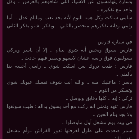
وسارة يتهامسون عن الأشياء اللي شافوهم بالعرس .. وكل
واحد مع تفكيره ..
سامي ساكت وكل همه النوم لأنه بجد تعب ومانام عدل .. أما
رامي ودانه تفكيرهم منحصر بالثاني .. ويفكر بشنو يفكر الثاني
..
في سيارة فارس
فارس يسوق ويحس أنه شوي بينام .. إلا أن ياسر وتركي
يسولفون فوق راسه عشان لايسهو ويصير فيهم حادث ..
فارس : طيب تروك بس اسكت شوي .. راسي أحسه بدا
يألمني ..
ياسر : ماعليك منه .. والله أنت شوف نفسك عيونك شوي
وتسكر من النوم ..
تركي : إيه .. كلها دقايق ونوصل ..
فارس تنهد وتمنى أنه ركب مع أحد يسوق بداله : طيب سولفوا
ولا بجد بنام الحين ..
في بيت بوم مشعل أول ماوصلوا ..
سمر صعدت على طول لغرفتها تدور الفراش ..وأم مشعل
نفس الشي ..