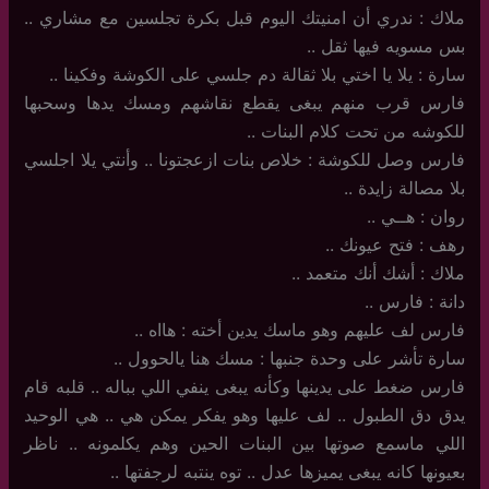
ملاك : ندري أن امنيتك اليوم قبل بكرة تجلسين مع مشاري ..
بس مسويه فيها ثقل ..
سارة : يلا يا اختي بلا ثقالة دم جلسي على الكوشة وفكينا ..
فارس قرب منهم يبغى يقطع نقاشهم ومسك يدها وسحبها
للكوشه من تحت كلام البنات ..
فارس وصل للكوشة : خلاص بنات ازعجتونا .. وأنتي يلا اجلسي
بلا مصالة زايدة ..
روان : هــي ..
رهف : فتح عيونك ..
ملاك : أشك أنك متعمد ..
دانة : فارس ..
فارس لف عليهم وهو ماسك يدين أخته : هااه ..
سارة تأشر على وحدة جنبها : مسك هنا يالحوول ..
فارس ضغط على يدينها وكأنه يبغى ينفي اللي بباله .. قلبه قام
يدق دق الطبول .. لف عليها وهو يفكر يمكن هي .. هي الوحيد
اللي ماسمع صوتها بين البنات الحين وهم يكلمونه .. ناظر
بعيونها كانه يبغى يميزها عدل .. توه ينتبه لرجفتها ..