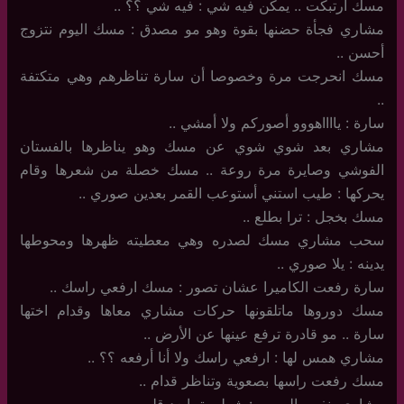
مسك ارتبكت .. يمكن فيه شي : فيه شي ؟؟ ..
مشاري فجأة حضنها بقوة وهو مو مصدق : مسك اليوم نتزوج
أحسن ..
مسك انحرجت مرة وخصوصا أن سارة تناظرهم وهي متكتفة
..
سارة : يااااهووو أصوركم ولا أمشي ..
مشاري بعد شوي شوي عن مسك وهو يناظرها بالفستان
الفوشي وصايرة مرة روعة .. مسك خصلة من شعرها وقام
يحركها : طيب استني أستوعب القمر بعدين صوري ..
مسك بخجل : ترا بطلع ..
سحب مشاري مسك لصدره وهي معطيته ظهرها ومحوطها
يدينه : يلا صوري ..
سارة رفعت الكاميرا عشان تصور : مسك ارفعي راسك ..
مسك دوروها ماتلقونها حركات مشاري معاها وقدام اختها
سارة .. مو قادرة ترفع عينها عن الأرض ..
مشاري همس لها : ارفعي راسك ولا أنا أرفعه ؟؟ ..
مسك رفعت راسها بصعوية وتناظر قدام ..
مشاري بنفس الهمس : شطورة يابعد قلبي ..