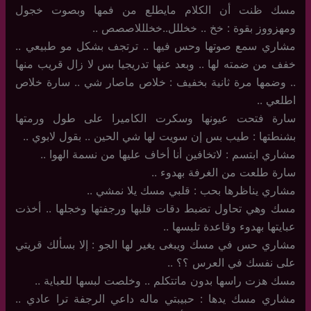
مسك ظنت أن الكلام مايطلع من فمها وبصوت خجول
ومهزووز بقوة : خخ .. خخللل..خخلللاصصص ..
مشاري سمع صوتها وحس فيها .. ترتجف بشكل مو طبيعي ..
خفف من ضمته لها .. وبعد عنها تدريجيا بس لا زال قريب منها
.. وضمها مرة ثانية بخفيف : خلاص ماصار شي .. سارة خلاص
اطلعي ..
سارة فتحت عيونها وسكرت الكاميرا على طول ورمتها
بشنطتها : طيب بس إن سويت لها شي الحين .. بقول لابوي ..
مشاري ابتسم : لاتخافين أنا أخاف عليها من نسمة الهوا ..
سارة طلعت من الغرفة بهدوء ..
مشاري يناظرها بحب : قلبي مسك يلا نمشي ..
مسك وهي تحاول تضبط دقات قلبها ورجفتها وخجلها .. أخذت
عبايتها بهدوء وقاعدة تلبسها ..
مشاري حس في مسك ويبغى يغير لها الجو : إلا بسألك قريتي
على نفسك في العرس ؟؟ ..
مسك هزت راسها بدون ماتتكلم .. وخلصت لبسها للعباية ..
مشاري مسك يدها : حبيبتي ماله داعي الرجفة ترا عادي ..