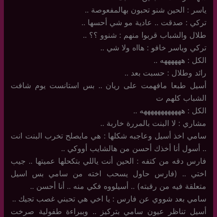
ياسر : الحين شنو تحبون بهالمفعوصة ..
تركي : صدقت .. عادية مو شي أحسها ..
طلال والشباب قربوا منهم : شنوو ؟؟ ..
تركي وياسر خافو : هااه ولا شي ..
الكل : ههههههه ..
رائد وطلال : حسبت بعد ..
أسيل طبعا مافهمت على ريان .. بس استانست يوم شافت
الشباب كلهم ت
الكل : ههههههههههههه ..
مشاري : لا البنت بالمررة خاربة ..
سامي اخذ أسيل وعاجبه شكلها : هي مايصلح تخرب البنت انت
.. أسول أنا أخذك أحسن من هالشايب أووكي ..
فارس دقه من كتفه : الحين أنت ياللي بتكحلها عميتها .. جيب
اختي .. (فارس حاول يسحب اخته من سامي بس اسيل
متعلقة فيه من رقبته) .. أسيلووه فكي منه .. أنا أحسن ..
سامي بعد شووي عن فارس : يا اخي هي تحبني غصب تجيك ..
أسيل تناظر عيون سامي بتركيز .. وببراءة طفولية صرخت