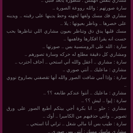
سارة صورتهم : والله رووعة الصورة ..
مشاري فك مسك ولفها لجهته وحط يدينها على رقبته .. ويدينه
على خصرها .. وناظر بعيونها : يلا ..
مسك قلبها يدق دق وتناظر بعيون مشاري اللي تناظرها بحب
حست انه يقرا افكارها وفاهمها ..
سارة : الله على الرومنسية بس .. صورتها ..
ومشاري كل دقيقة مطلع له حركه وسارة تصورهم ..
سارة : مشاري .. أعقل والله أني استحي .. أخاف أخترب ..
مشاري : ماعليك .. أنتي صوري ..
سارة : وإذا أمي شافت الصور والله أنها تقصفني بصاروخ نووي
..
مشاري : ماعليك .. أنتوا عندكم طابعه ؟؟ ..
سارة : إيوا .. ليش ؟؟ ..
مشاري : حلو .. انا بكرة أجي بيتكم أطبع الصور على ورق
تصوير .. وأنتي حذفيهم من الكاميرا .. أوك ..
سارة : طيب بس أنا مالي شغل .. تراني أنا استحي ..
مشاري ماسك مسك : أنتي بس صوري ..