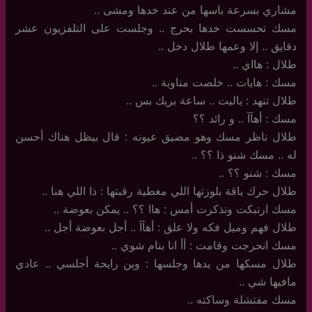
مشاري بسرعة باسها من عند خدها ومشى ..
مسك تحسست خدها بحرج .. وجلست على التلفزيون عشر
دقايق .. إلا وعمها طلال دخل ..
طلال : هااي ..
مسك : هايات .. خلصت مناوبة ..
طلال تنهد : ياليت .. ساعة بريك بس ..
مسك : أهآآ .. و رائد ؟؟
طلال ناظر مسك وهو مضيق عيونه : قال بيظل هناك أحسن
له .. مسك شنو ذا ؟؟ ..
مسك : شنو ؟؟ ..
طلال حرك ياقة بلوزتها اللي مغطية رقبتها : ذا اللي هنا ..
مسك ارتبكت وتذكرت أمس : هاا ؟؟ .. يمكن بعوضة ..
طلال فهم وميل فكه ولا علق : أهآآ .. أجل بعوضة أجل ..
مسك انحرجت وقامت : أأ انا بنام شوي ..
طلال مسكها من يدها وجلسها : وين رايحة أجلسي .. عادي
مافيها شي ..
مسك مفتشلة وساكته ..