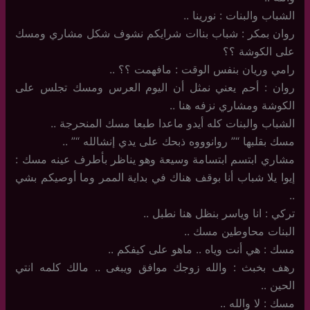
الشباب والبنات : نورينا ..
روان بمكر : شباب بناات شرايكم نشوف شكل مشاري ومسك
على الكوشة ؟؟
رامي وريان بنفس الوقت : مافهمت ؟؟ ..
روان : أحم يعني نمثل أن اليوم العرس ومسك تجلس على
الكوشة ومشاري نزفه هنا ..
الشباب والبنات كله أيدو ماعدا طبعا مسك المنحرجة ..
مسك بقلبها “” روانوووه ذبحك على يدي إنشالله “” ..
مشاري ابتسم ابتسامة وسيعة وهو يناظر بأطرف عينه مسك :
إيوا يلا شباب أنا بوقف هناك في بداية الممر وما أوصيكم بشي
..
تركي : انا وياسر بنظل هنا نطبل ..
البنات محاوطين مسك ..
مسك : هي أنت وياه .. ماهو على كيفكم ..
رهف بخبث : والله زوجك موافق ويبغى .. مالك كلمه انتي
الحين ..
مسك : لا والله ..