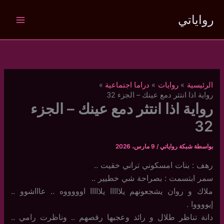
خطي
رواياتي
لى
لمحتوى
الرئيسية
روايات
دراما اجتماعية
رواية اذا انتثر دمع عينك – الجزء 32
رواية اذا انتثر دمع عينك – الجزء
32
بواسطة
شبكة رواياتي
/
9 مارس، 2026
رهف : بنات امسكوني تراني خقيت ..
سمر ابتسمت : بصراحة شي خطيير ..
ملاك و روان يشجعونهم يلااااا يلااااا اوووووه .. عاااشوو ..
إيووووا .
دانة تناظر طلال و رائد وعجبها رقصهم .. وناظرت رامي ..