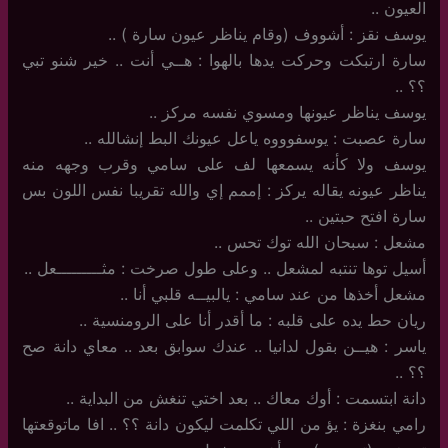
العيون ..
يوسف نقز : أشووف (وقام يناظر عيون سارة ) ..
سارة ارتبكت وحركت يدها بالهوا : هــي أنت .. خير شنو تبي
؟؟ ..
يوسف يناظر عيونها ومسوي نفسه مركز ..
سارة عصبت : يوسفوووه ياعل عيونك البط إنشالله ..
يوسف ولا كأنه يسمعها لف على سامي وقرب وجهه منه
يناظر عيونه يقاله يركز : إممم إي والله تقريبا نفس اللون بس
سارة افتح حبتين ..
مشعل : سبحان الله توك تحس ..
أسيل توها تنتبه لمشعل .. وعلى طول صرخت : مثـــــــــعل ..
مشعل أخذها من عند سامي : يالبيــه قلبي أنا ..
ريان حط يده على قلبه : ما أقدر أنا على الرومنسية ..
ياسر : هيــن بقول لدانيا .. عندك سوابق بعد .. معاي دانة صح
؟؟ ..
دانة ابتسمت : أوك معاك .. بعد اختي تنغش من البداية ..
رامي بنغزة : يؤ من اللي تكلمت ليكون دانة ؟؟ .. افا ماتوقعتها