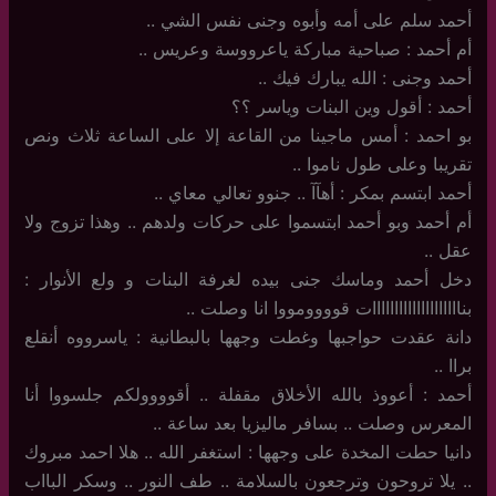
أحمد سلم على أمه وأبوه وجنى نفس الشي ..
أم أحمد : صباحية مباركة ياعرووسة وعريس ..
أحمد وجنى : الله يبارك فيك ..
أحمد : أقول وين البنات وياسر ؟؟
بو احمد : أمس ماجينا من القاعة إلا على الساعة ثلاث ونص
تقريبا وعلى طول ناموا ..
أحمد ابتسم بمكر : أهآآ .. جنوو تعالي معاي ..
أم أحمد وبو أحمد ابتسموا على حركات ولدهم .. وهذا تزوج ولا
عقل ..
دخل أحمد وماسك جنى بيده لغرفة البنات و ولع الأنوار :
بناااااااااااااااااااات قوووومووا انا وصلت ..
دانة عقدت حواجبها وغطت وجهها بالبطانية : ياسرووه أنقلع
براا ..
أحمد : أعووذ بالله الأخلاق مقفلة .. أقوووولكم جلسووا أنا
المعرس وصلت .. بسافر ماليزيا بعد ساعة ..
دانيا حطت المخدة على وجهها : استغفر الله .. هلا احمد مبروك
.. يلا تروحون وترجعون بالسلامة .. طف النور .. وسكر البااب