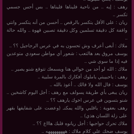
رهف : إيه .. من ناحية فليناها فليناها .. بس أحس جسمي
تكسر ..
ريان : على الأقل يتكسر بالرقص .. أحسن من أنه يتكسر وانتي
واقفة كل دقيقة تسلمين وكل دقيقة تصبين قهوة .. والله حالة
..
ملاك : أبغى أعرف وش تحسون به في عرس الرجاجيل ؟؟ ..
يوسف مروق بعد هالتعب : شعور أي مواطن سعودي متوعدين
فيه إذا ما سوى شي ..
ملاك : الله لو أحد من خوالي هنا ويسمعك تتوقع شنو يصير ..
رهف : ياحبيبتي ياملوك أفكارك بالمرة سلبية ..
يوسف : فال الله ولا فالك .. أعوذ بالله ..
ريان يبغى بأي طريقة يسولف مع رهف : أجل اليوم كاشخين ..
شنو بتسوين في عرس اخوك يارهف ؟؟ ..
رهف بعفوية : ياقلبي والله يمكنـ (وعضت على شفايفها بقهر
على زلة اللسان هذي) ..
ملاك تحرك حواجبها : أجل ريانوه قلبك هاااع ؟؟ ..
يوسف ضحك على كلام ملاك : هههههههههه ..