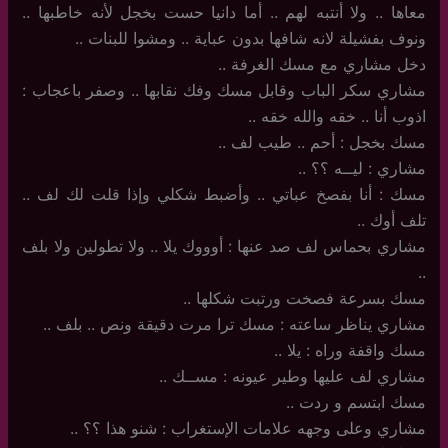
معاها .. ولا أنتبه لهم .. أما دانيا حست بخجل لأنه خاطبها ..
ونوف بفشيلة لانه شافها بدون عباية .. ومشوا للبنات ..
دخل مشاري مع مسك الغرفة ..
مشاري سكر الباب وقابل مسك وفك نقابها .. وصفر باعجاب :
اذوب أنا .. خقه والله خقه ..
مسك بخجل : أحم .. طيب لف ..
مشاري : ليــه ؟؟ ..
مسك : أنا بفصخ عباتي .. وأضبط شكلي وإذا قلت لك لف ..
تلف أوك ..
مشاري بحماس لف صد عنها : أوووك يلا .. ولا تطولين ولا بلف
..
مسك بسرعة فصخت ورتبت شكلها ..
مشاري يناظر ساعته : مسك ترا مرت دقيقة ونص .. بلف ..
مسك واقفة وراه : يلا ..
مشاري لف عليها وطير عيونه : مســك ..
مسك ابتسم و ردت ..
مشاري وعلى وجهه علامات الإستغراب : شنو هذا ؟؟ ..