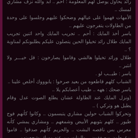
رائد يحاول يوصل لهم المعلومة : أحم .. أبد والله نزف مشاري
لمسك ..
الأمهات فهموا على عيالهم وضحكوا عليهم وجلسوا على وحدة
من الطاولات يتفرجون عليهم ..
ياسر أخذ المايك : أحم .. تجريب المايك واحد اثنين تجريب
المايك طلال رائد تخيلوا الحين يتصلون عليكم يطلبونكم لمناوبة
؟ ..
طلال ورائد تخيلوا هالشي وقاموا يصارخون : قل خيـــر ولا
انثبر ..
ياسر : طيــب لو .
الشباب كلهم قاطعوه من بعيد صرخوا : يابوووك أخلص علينا ..
ياسر ضحك : ههه .. طيب أعصابكم يلا ..
(ونزل المايك عند الطاولة عشان يطلع الصوت عدل وقام
يطبل هو وتركي ) ..
وتحركوا الشباب حولين مشاري يتبسمون .. وكانوا كأنهم فوج
طيور .. كلهم بثوبهم الأبيض وشمغهم .. ومشاري يمشي كأنه
معرس بس ناقصه البشت .. والحريم كأنهم صدقوا .. قاموا
يزغرطون ويصفقون .. والبنات من عند مسك يشجعونهم ..