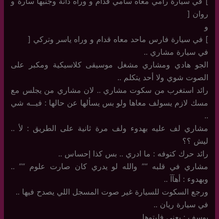
] في سيارة رامي معاه سامي قدام و وراه دانة وجنبها سارة و
روان [
و
] في سيارة فارس ماحد معاه قدام و وراه ياسر وتركي [
في سيارة مشاري ..
الجو هادي ومشاري مشغل موسيقى كلاسيكية ومكبر على
الصوت شوي ولا أحد يتكلم ..
رائد استغرب من سكوت مشاري .. لان مشاري من يجلس مع
مسك لازم يسولف معاها ولو بس يسألها عن حالها : فيــه شي
..
مشاري لف عليه بهدوء ولف مرة ثانية على الطريق : لأ ..
ليش ؟؟
رائد حرك كتوفه : ما ادري .. بس كذا إحساس ..
مشاري في قلبه “” والله لو يدري كان صارت علوم “” ..
وبهدوء : أهآآ ..
ورجع السكوت للسيارة غير صوت المسجل اللي يصدح فيها ..
في سيارة ريان ..
يوسف : يعني فليتوها ..