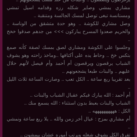
مشاري يمشي وصاير شكله رزه وقدامه اسيل تمشي
ومستانسة تبغى توصل لمسك الجالسة ومتنقبة ..
وصل مشاري للكوشة .. وهو حدة متشقق من الوناسة ..
والحريم صعدوا المسرح يباركون >>> من جدهم صدقوا خخخ
..
وجلسوا على الكوشة ومشاري لصق بمسك لصقة كأنه صمغ
بتكس خخ .. وحاط يده على أكتافها ..وماخذ راحته وهو يشوف
الشباب يرقصون ويرقصون أم أحمد وأم فيصل لأنهم حلال
عليهم .. والبنات طبعا يشجعونهم ..
بعد تقريبا ربع ساعة .. الكل تعب .. وصارت الساعة ثلاث الليل
..
أم أحمد : الله يبارك فيكم عقبال الشباب والبنات ..
الشباب والبنات بعبط بدون استثناء : الله يسمع منك ..
الكل : ههههههههههه ..
أم مشاري بمزح : عيال أخر زمن والله .. يلا ربع ساعة ونمشي
..
تفرق الكل يشوف شغله ويرتب أموره عشان بيمشون ..