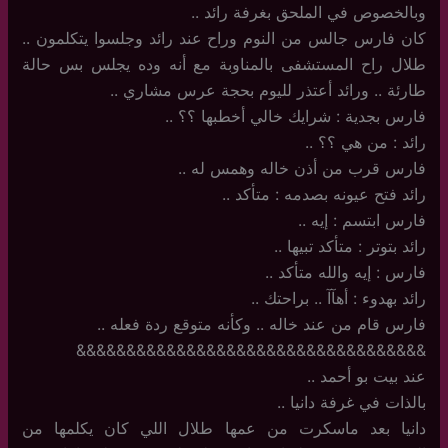
وبالخصوص في الملحق بغرفة رائد ..
كان فارس جالس من النوم وراح عند رائد وجلسوا يتكلمون ..
طلال راح المستشفى بالمناوبة مع أنه وده يجلس بس حالة
طارئة .. ورائد أعتذر لليوم بحجة عرس مشاري ..
فارس بجدية : شرايك خالي أخطبها ؟؟ ..
رائد : من هي ؟؟ ..
فارس قرب من أذن خاله وهمس له ..
رائد فتح عيونه بصدمه : متأكد ..
فارس ابتسم : إيه ..
رائد بتوتر : متأكد تبيها ..
فارس : إيه والله متأكد ..
رائد بهدوء : أهآآ .. براحتك ..
فارس قام من عند خاله .. وكأنه متوقع ردة فعله ..
&&&&&&&&&&&&&&&&&&&&&&&&&&&&&&&&&&&
عند بيت بو أحمد ..
بالذات في غرفة دانيا ..
دانيا بعد ماسكرت من عمها طلال اللي كان يكلمها من