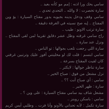
سامي يحك ورا اذنه : إمم مو كأنه بعيد ..
سارة تخصرت : لا والله .. التحدي تحدي ..
سامي وقف ودخل يدينه بجيوبه يدور مفتاح السيارة : يؤ وين
المفتاح .. إيه صح نسيته في الغرفة دقيقة ..
سارة ترتب الاونو : طيب ..
راح سامي غرفته وظل عشر دقايق تقريبا لمن لقى المفتاح ..
ونزل عند سارة ..
سارة اللي رجعت تلعب بجوالها : تو الناس ..
سامي ابتسم : قلت لك لو مخليتني أفوز عليك وترتبين غرفتي
كان لقيت المفتاح بسرعة ..
سارة تناظر جوالها : لايكثر ..
نزل مشعل من فوق : صباح الخير ..
سامي : أي صباح أنت ؟؟ ..
سارة : ظهر الخير ..
مشعل شاف بيد سامي مفتاح السيارة : على وين ؟ ..
سامي : باسكن روبنز ..
سارة تكمل : لأنه تحداني بالأونو وأنا فزت .. وطلبي آيس كريم