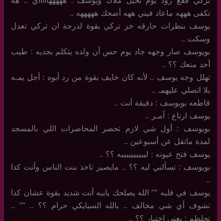
تكفى هههه ماعاد فيني ههه أضحك هههههه ..
يوسف بنظرات حارقه خز تركي بقوة لدرجة ان تركي تعدل
وسكت ..
بويوسف صار وجهه جاد يوم حس أن ولده يتكلم بجديه : طيب
أحد منعك ؟؟ ..
تهلل وجه يوسف .. لأنه كان خايف بقوة من رد أبوه : أجل يمـه
يلا اتصلي عليهمـ ..
قاطعه بويوسف : دقيقة أنت ..
يوسف ارتاع : آمـر ..
بويوسف : أول شي لازم تحضر المحاضرات اللي بالمسجد
لمدة ماتقل عن أسبوعين ..
يوسف فتح عيونه : لييييييييييه ؟؟ ..
بويوسف : تسألني ليه ؟؟ .. مايصير تاخذ بنت الناس وأنت كذا
..
يوسف في قلبه “” الله يصلحك يايبه أنت شديد بقوة عشان كذا
تشوف أي شي مخالف .. بالله السبايكي حرام ؟؟ .. “” ..
تحلطم : يعني اختبار ؟؟ ..