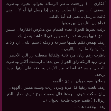
أفكاري .. ( ورجعت تناظر الرسالة بجوالها بحيره وناظرت
السقف ) .. بس أنا سألت روانوه إذا رسل لها أو لأ .. وهي
قالت مارسل .. يعني ليه أنـا بالذاتــ
فجأة رن التليفون بين يدينها ..
نزلت نظرها للجوال بعدم اهتمام من هلاوس افكارها .. بسس
.. دق قلبها يوم شافت رقمه ينور في الشاشة يتصل بك ..
رهف بهمس تكلم نفسها بسرعة و ربكه : بسم الله .. ارد ولا ما
أرد أرد ولا ما أرد .. ياااربي ..
ناظرت رقم ريان مره ثانية وتلقائيا ضغطت زر الرد الأخضر ..
ومن زود الربكة زلق الجوال من يدها .. ارتبشت أكثـر وناظرت
بالجوال وبسرعة لقطته من الأرض وحطته على أذنها ويدها
ترتجف ..
وصلتها صوت ريان الهادئ : ألووو ..
رهف بلعت ريقها كذا مرة وبتردد ردت وبشبه همس : ألووه ..
ريان سكت شوي .. بعدها قال بصوت مرح : إيش صار بالدنيا
زلزال ! ( يقصد صوت طيحة الجوال ) ..
رهف ببلاهه : هااه ..