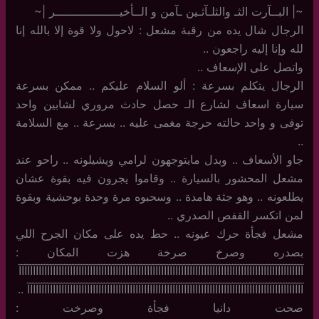
~| البــآرت الثـ والثلـآثـين ـآمن و الــأخيــــــــــــــــــر |~
الرجال شال يده من رقبة مشعل : لاحول ولا قوة إلا بالله إنا
لله وإنا إليه راجعون ..
واتصل على الإسعاف ..
الرجال يتكلم بسرعة : ألو السلام عليكم .. ممكن بسرعة
سيارة اسعاف لشارع الـ حصل حادث مروري لشابين واحد
توفى و واحد حالته حرجة مغمى عليه .. بسرعة .. مع السلامة
..
جاو الأسعاف .. وبدل مايتوجهون لرامي ويشيلونه .. راحو عند
مشعل المحشور بالسيارة .. وقاموا يجرون فيه بقوة عشان
يطلعونه .. وهو جثة هامدة .. وسحبوه مرة وحدة بوحشية وبقوة
لمن اتكسر القفص الصدري ..
مشعل فجأة حرك عيونه .. حط يده على مكان الجرح اللي
بصدره وصرخ صرخة هزت المكان :
آآآآآآآآآآآآآآآآآآآآآآآآآآآآآآآآآآآآآآآآآآآآآآآآآآآآآآآآآآآآآآآآآآآآآآآآآآآآآآآآآآآآآآآآآآآآآآآآآآآآ
آآآآآآآآآآآآآآآآآآآآآآآآآآآآآآآآآآآآآآآآآآآآآآآآآآآآآآآآآآآآآآآآآآآآآآآآآآآآآآآآآآآآآآآآآآآآآآآآآ ..
صحت دانيا فجأة وصرخت :