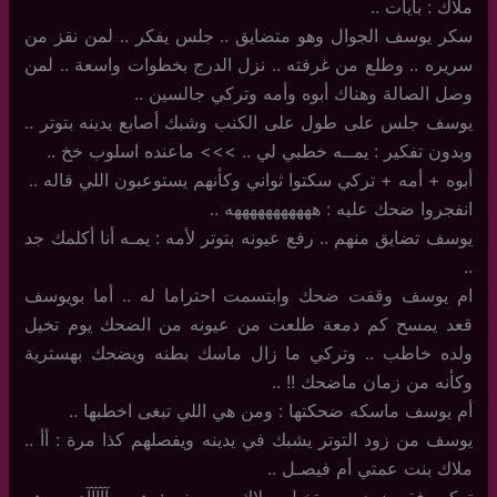
ملاك : بايات ..
سكر يوسف الجوال وهو متضايق .. جلس يفكر .. لمن نقز من
سريره .. وطلع من غرفته .. نزل الدرج بخطوات واسعة .. لمن
وصل الصالة وهناك أبوه وأمه وتركي جالسين ..
يوسف جلس على طول على الكنب وشبك أصابع يدينه بتوتر ..
وبدون تفكير : يمــه خطبي لي .. >>> ماعنده اسلوب خخ ..
أبوه + أمه + تركي سكتوا ثواني وكأنهم يستوعبون اللي قاله ..
انفجروا ضحك عليه : هههههههههههه ..
يوسف تضايق منهم .. رفع عيونه بتوتر لأمه : يمـه أنا أكلمك جد
..
ام يوسف وقفت ضحك وابتسمت احتراما له .. أما بويوسف
قعد يمسح كم دمعة طلعت من عيونه من الضحك يوم تخيل
ولده خاطب .. وتركي ما زال ماسك بطنه ويضحك بهسترية
وكأنه من زمان ماضحك !! ..
أم يوسف ماسكه ضحكتها : ومن هي اللي تبغى اخطبها ..
يوسف من زود التوتر يشبك في يدينه ويفصلهم كذا مرة : أأ ..
ملاك بنت عمتي أم فيصـل ..
تركي فقع زود يوم تخيل ملاك ويوسف : هههههآآآآآي .. هه