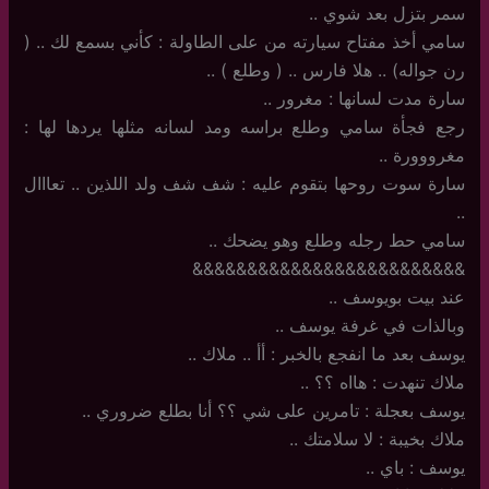
سمر بتزل بعد شوي ..
سامي أخذ مفتاح سيارته من على الطاولة : كأني بسمع لك .. (
رن جواله) .. هلا فارس .. ( وطلع ) ..
سارة مدت لسانها : مغرور ..
رجع فجأة سامي وطلع براسه ومد لسانه مثلها يردها لها :
مغرووورة ..
سارة سوت روحها بتقوم عليه : شف شف ولد اللذين .. تعااال
..
سامي حط رجله وطلع وهو يضحك ..
&&&&&&&&&&&&&&&&&&&&&&&&&
عند بيت بويوسف ..
وبالذات في غرفة يوسف ..
يوسف بعد ما انفجع بالخبر : أأ .. ملاك ..
ملاك تنهدت : هااه ؟؟ ..
يوسف بعجلة : تامرين على شي ؟؟ أنا بطلع ضروري ..
ملاك بخيبة : لا سلامتك ..
يوسف : باي ..