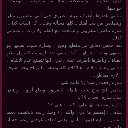
كيف صحيت .. والمشكلة مسك مو موجودة .. (وعقدت
حواجبها) ..
سامي ناظرها بأطرف عينه : صبري حتى أنتي بتصيرين مثلها
وبتطلعين من بيت أهلك .. كلها مسألة وقت .. كل البنات كذا ..
سارة تناظر التلفزيون واندمجت مع الفلم ولا ردت .. وسامي
كذلك ..
بعد خمس دقايق مر مقطع وصخ .. وسارة سوت نفسها مو
منتبهى وتلعب بجوالها .. أما سامي أخذ الريموت كنترول وغير
القناة .. وناظرها بأطرف عينه .. يدري انها تتصنع عدم الإنتباه ..
سامي يتعمد .. قام : هالأفلام كله وصخة ما نرتاح وحنا نشوف
.. لازم مقاطع ..
سارة رفعت راسها ولا قالت شي ..
سامي فتح درج تحت طاولة التلفزيون وطلع أونو .. ورفعها
قبال سارة : تحدي ؟؟ ..
سارة رمت جوالها على الكنب : على ؟؟ ..
سامي : إمممم ما أدري والله .. ( وحك راسه بالخفيف بعدها
ابتسم ) .. إيه لقيتها .. أمي تبغاني انظف غرفتي وبصراحة أنا
مالي نفس ..