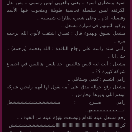
اسود وبنطلون اسود .. يعني بالعربي لبس رسمي .. بس بدل
الكرفته لبس سلسلة نحاسية طويلة ومنحوت فيها الأسم
وفصيلة الدم .. وعلى شعره نظارات شمسية ..
وركبوا اثنينهم في سيارة مشعل ..
مشعل يسوق وبهدوء قال : تصدق اشتقت لأبوي الله يرحمه
مرة ..
رامي سند راسه على زجاج النافذة : الله يغحمه (يرحمه) ..
حتى انا ..
مشعل : أنت ليه لابس هاللبس احد يلبس هاللبس في اجتماع
شركة كبيرة ؟؟ ..
رامي ابتسم : كيفي وستايلي ..
مشعل رفع جواله بيدق على أمه يقول لها أنهم رايحين شركة
ابوهم اللي يديرها بوفارس ..
رامي صــرخ : مشششششششششششعل
انــــتبببببببببببببببببهـ .
رفع مشعل عينه لقدام وتوسعت بؤبؤة عينه من الخوف ..
كراااااااااااااااااااااااااااااااااااااااااااااااااااااااششششششششششش