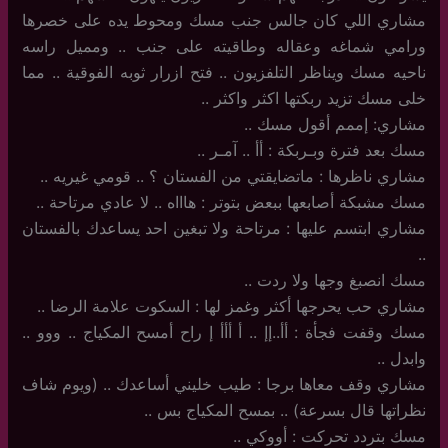
مشاري اللي كان جالس جنب مسك ومحوط يده على خصرها
ورامي شماغه وعقاله وطاقيته على جنب .. ومميل راسه
ناحيه مسك ويناظر التلفزيون .. فتح ازرار ثوبه الفوقية .. مما
خلى مسك تزيد ربكتها اكثر واكثر ..
مشاري: إممم أقول مسك ..
مسك بعد فترة وبـربكة : أأ .. آمـر ..
مشاري ناظرها : ماتضايقتي من الفستان ؟ .. قومي غيريه ..
مسك مشبكة أصابعها ببعض بتوتر : هاااه .. لا عادي مرتاحة ..
مشاري ابتسم عليها : مرتاحة ولا تبغين احد يساعدك بالفستان
..
مسك انصبغ وجها ولا ردت ..
مشاري حب يحرجها أكثر وغمز لها : السكوت علامة الرضا ..
مسك وقفت فجأة : أأ..إإ .. أ أأأ إ راح أمسح المكياج .. ووو ..
وابدل ..
مشاري وقف معاها برجا : طيب خليني أساعدك .. (ويوم شاف
نظراتها قال بسرعة) .. بمسح المكياج بس ..
مسك بتردد تحركت : أووكي ..