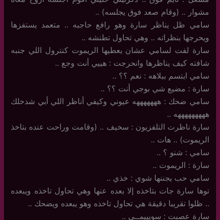
مشوار .. (وقام صعد فوق يجلسه) ..
سامي ظل يناظر سارة وهو رافع حاجبه .. متعمد يستفزها
ويحرجها بنظراته .. وهي تحاول تطنشه ..
سارة لفت لسامي عشان يعطيها الريموت كنترول اللي جنبه
شافته كيف يناظرها وانحرجت : هييي أنت وجع ..
سامي ابتسم ببلاهه : نعم ؟؟ ..
سارة : مضيع شي بوجي أنت ؟؟ ..
سامي ضحك : هههههههه عيوني وكيفي أناظر اللي أبي شدخلك
هههههههههه ..
سارة ناظرت التلفزيون : سخيف .. (وقامت وراحت عنده بتاخذ
الريموت) .. هات ..
سامي : شنو ؟ ..
سارة : الريموت ..
سامي حب يجننها شوي : خذي ..
توها سارة جات بتاخذه إلا بعده عنها وهي تحاول تاخذه ويبعده
.. ظلوا تقريبا دقيقة هي تحاول تاخذه وهو يبعده ويضحك ..
سارة عصبت : سويييمــي ..