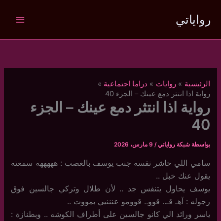
خطي
رواياتي
لى
لمحتوى
الرئيسية
روايات
دراما اجتماعية
رواية اذا انتثر دمع عينك – الجزء 40
رواية اذا انتثر دمع عينك – الجزء
40
بواسطة
شبكة رواياتي
/
9 مارس، 2026
سامي اللي حاشر نفسه جنب يوسف بالغصب : هههههه سمعته
يقول عنك خبل ..
يوسف يحاول يتنفس جد .. لأن طلال وتركي جالسين فوق
رجوله : آهـ قـ.. قوو.. قوومو عنننيي بمووت ..
ياسر ورائد الي كانو جالسين على أطراف الكوشه .. وبطنازة :