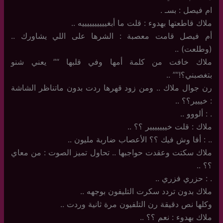
ام فيصل : بسـ .
ملاك قاطعتها بهدوء : قلت ما أبغييييييييييه ..
أم فيصل قامت معصبة : الشرها على اللي يشاورك ..
(وطلعت) ..
ملاك خافت من كلمة أمها وفي قلبها “” يعني شنو
بتغصبني؟!”” ..
رن جوال ملاك .. ومن زود قهرها ردت بدون ماتناظر الشاشة
: خييير؟؟ ..
. : ألووو ..
ملاك : قلت خييييييير ؟؟ ..
.. : أفا وش فيك ؟؟ الأعصاب ضاربة مليون ..
ملاك سكتت وعقدت حواجبها .. تحاول تميز الصوت : من معاي
؟؟ ..
. : حزري فزري ..
ملاك بدون تردد سكرت التليفون بوجهه ..
وكلها نص دقيقة رن التلفيون مرة ثانية وردت ..
ملاك بهدوء : نعم ؟؟ ..