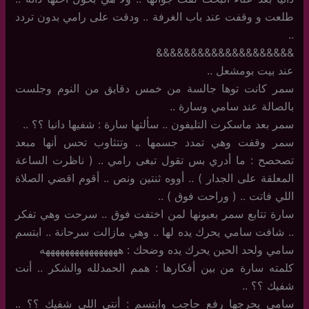
طلعت و وقفت عند باب الغرفة .. ودقت على رامي بدون تردد
..
&&&&&&&&&&&&&&&&&&&&
عند بيت بومشعل ..
سمر كانت توها جالسة من خمس دقايق من النوم وجلست
بالصالة عند سامي وسارة ..
سمر بعد ماسكرت التليفون .. سألتها سارة : شفيها دانيا ؟؟ ..
سمر وقفت وهي تمدد جسمها .. وتتثاوب تحس أنها مبعد
تصحصح : ما أدري بس تقول تبغى رامي .. ( ناظرت الساعة
المعلقة على الجدار ) .. أووه ثنتين ونص .. أقوم اقضي الصلاة
اللي فاتت .. ( وراحت فوق ) ..
سارة تتابع سمر بعيونها لمن اختفت فوق .. سرحت وهي تفكر
.. شافت سامي يحرك يده لها .. وهي مازالت سرحانة .. ابتسم
سامي ولحد الحين يحرك يده وضحك : ههههههههههههههههه
كلمته سارة من بين أفكارها : همم الحمدلله والشكر .. أنت
شفيك ؟؟ ..
سامي يحرجها رفع حاجب وابتسم : أنتي اللي شفيك ؟؟ ..