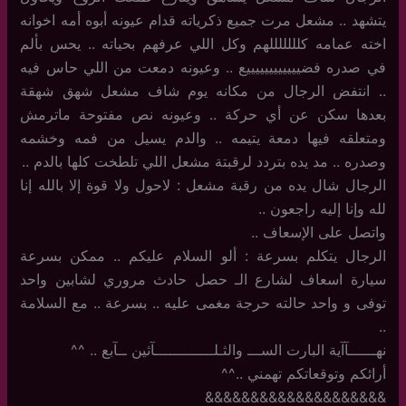
يتشهد .. مشعل مرت جميع ذكرياته قدام عيونه أبوه أمه اخوانه
اخته عمامه كلللللللهم وكل اللي عرفهم بحياته .. يحس بألم
في صدره فضييييييييييييع .. وعيونه دمعت من اللي حاس فيه
.. انتفض الرجال من مكانه يوم شاف مشعل شهق شهقة
بعدها سكن عن أي حركة .. وعيونه نص مفتوحة ماترمش
ومتعلقه فيها دمعة يتيمه .. والدم يسيل من فمه وخشمه
وصدره .. مد يده بتردد لرقبتة مشعل اللي تلطخت كلها بالدم ..
الرجال شال يده من رقبة مشعل : لاحول ولا قوة إلا بالله إنا
لله وإنا إليه راجعون ..
واتصل على الإسعاف ..
الرجال يتكلم بسرعة : ألو السلام عليكم .. ممكن بسرعة
سيارة اسعاف لشارع الـ حصل حادث مروري لشابين واحد
توفى و واحد حالته حرجة مغمى عليه .. بسرعة .. مع السلامة
..
نهــــــآآية البارت الســـ والثـلـــــــــــــآثين ــآبع .. ^^
أرائكم وتوقعاتكم تهمني ..^^
&&&&&&&&&&&&&&&&&&&&