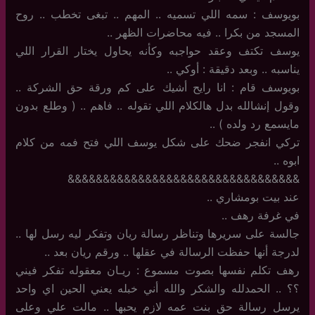
بويوسف : سمه اللي تسميه .. المهم .. تبغى تخطب .. روح
المسجد من بكرا .. فيه محاضرات الظهر ..
يوسف تكتف وعقد حواجبه وكأنه يحاول يختار القرار اللي
يناسبه .. وبعد دقيقة : أوكي ..
بويوسف قام : انا رايح أشيك على كم ورقة حق الشركة ..
وقول إنشالله بدل هالكلام اللي تقوله .. فاهم .. ( وطلع بدون
مايسمع رد ولده ) ..
تركي انفجر ضحك على شكل يوسف اللي فتح فمه من كلام
ابوه ..
&&&&&&&&&&&&&&&&&&&&&&&&&&&&&&&&&
عند بيت بومشاري ..
في غرفة رهف ..
جالسة على سريرها وتناظر رسالة ريان وتفكر ليه رسل لها ..
لدرجة أنها حفظت الرسالة في عقلها .. ورقم ريان بعد ..
رهف تكلم نفسها بصوت مسموع : ريـان معقوله تفكر فيني
؟؟ .. الحمدلله والشكر والله أني خبله يعني الحين اي واحد
يرسل رسالة حق بنت عمه لازم يحبها .. مالت علي وعلى