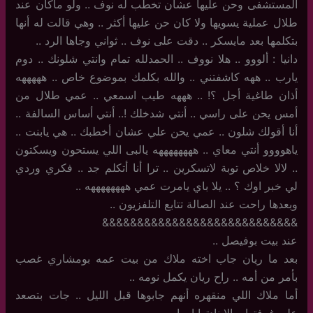
المستشفى وحن عليها عشان تخطب له نوف .. ولو ماكان عند
طلال عملية يسويها ولا كان حن عليها أكثر .. وهي قالت له أنها
بتكلمها بعد مايسكر .. دقت على نوف .. ثواني وجاها الرد ..
دانيا : ألووو .. هلا نووف .. الحمدلله تمام وانتي شلونك .. دوم
يارب .. ههه كاشفتني .. والله بكلمك بموضوع خاص .. هههههه
أذان طاغية أجل ؟! .. هههه طيب اسمعي .. عمي طلال من
أمس يحن على راسي .. أنتي شدخلك !.. أنتي أساس السالفة ..
أنا أقولك شلون .. عمي يحن علي عشان أخطبك .. هي يابنت ..
ياهوووو أنتي معاي .. ههههههههه يالبى اللي يستحون ويسكتون
.. لالا خلاص توبة لاتسكرين .. ترا أنا أتكلم جد .. فكري وردي
لي خبر اوك ؟ .. يلا باي يامرت عمي ههههههههه ..
وبعدها راحت عند الصالة تتابع التلفزيون ..
&&&&&&&&&&&&&&&&&&&&&&&&&&&&
عند بيت بوفيصل ..
بعد ما ريان جاب اخته ملاك من بيت عمه بومشاري غصب
بأمر من أمه .. راح ريان يكمل نومه ..
أما ملاك اللي منقهره أنهم جابوها قبل الليل .. جات بتصعد
على غرفتها .. إلا نادتها امها ..