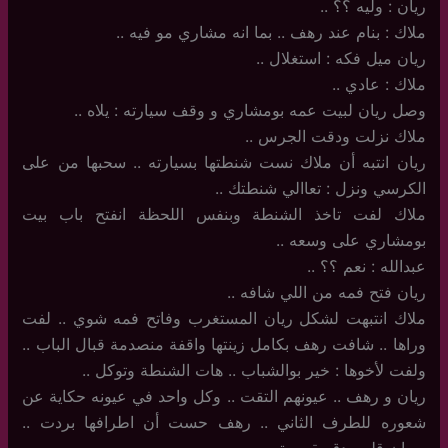
ريان : وليه ؟؟ ..
ملاك : بنام عند رهف .. بما انه مشاري مو فيه ..
ريان ميل فكه : استغلال ..
ملاك : عادي ..
وصل ريان لبيت عمه بومشاري و وقف سيارته : يلاه ..
ملاك نزلت ودقت الجرس ..
ريان انتبه أن ملاك نست شنطتها بسيارته .. سحبها من على
الكرسي ونزل : تعاالي شنطتك ..
ملاك لفت تاخذ الشنطة وبنفس اللحظة انفتح باب بيت
بومشاري على وسعه ..
عبدالله : نعم ؟؟ ..
ريان فتح فمه من اللي شافه ..
ملاك انتبهت لشكل ريان المستغرب وفاتح فمه شوي .. لفت
وراها .. شافت رهف بكامل زينتها واقفة منصدمة قبال الباب ..
ولفت لأخوها : خير بوالشباب .. هات الشنطة وتوكل ..
ريان و رهف .. عيونهم التقت .. وكل واحد في عيونه حكاية عن
شعوره للطرف الثاني .. رهف حست أن اطرافها بردت ..
وريان قلبه يدق بقوووة ..