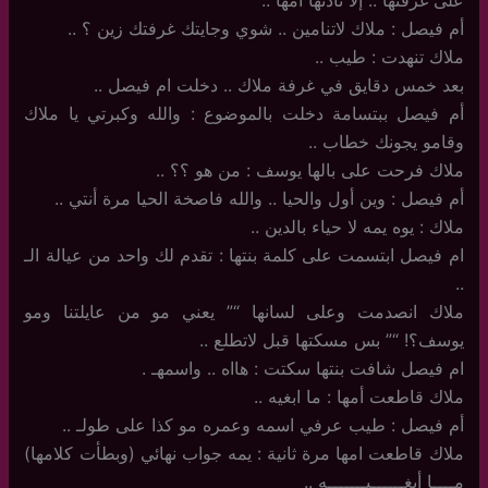
أم فيصل : ملاك لاتنامين .. شوي وجايتك غرفتك زين ؟ ..
ملاك تنهدت : طيب ..
بعد خمس دقايق في غرفة ملاك .. دخلت ام فيصل ..
أم فيصل ببتسامة دخلت بالموضوع : والله وكبرتي يا ملاك
وقامو يجونك خطاب ..
ملاك فرحت على بالها يوسف : من هو ؟؟ ..
أم فيصل : وين أول والحيا .. والله فاصخة الحيا مرة أنتي ..
ملاك : يوه يمه لا حياء بالدين ..
ام فيصل ابتسمت على كلمة بنتها : تقدم لك واحد من عيالة الـ
..
ملاك انصدمت وعلى لسانها “” يعني مو من عايلتنا ومو
يوسف؟! “” بس مسكتها قبل لاتطلع ..
ام فيصل شافت بنتها سكتت : هااه .. واسمهـ .
ملاك قاطعت أمها : ما ابغيه ..
أم فيصل : طيب عرفي اسمه وعمره مو كذا على طولـ ..
ملاك قاطعت امها مرة ثانية : يمه جواب نهائي (وبطأت كلامها)
مــــا أبغــــــيـــــــه ..