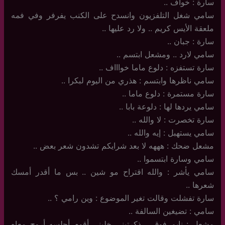
سارة : خواف ..
سامي شغل التلفزيون وانسدح على الكنب يفرفر وفي فمه
ملعقة الأيس كريم .. ولا رد عليها ..
سارة : جبان ..
سامي لارد .. ومشعل ابتسم ..
سارة تستفزه : دلوع ماما خواااف ..
سامي ناظرها وابتسم : هذري من اليوم لبكرا ..
سارة مستمرة : دلوع ماما ..
سامي يردها لها : دلوعة بابا ..
سارة تخصرت : لا والله ..
سامي يستهبل : إيه والله ..
مشعل ضحك : هههه لا بعد شرايكم تشدون شعر بعض ..
سامي وسارة ابتسموا ..
سامي يأشر : والله اقتراح مو شين .. بس ما أقدر أمسك
شعرها ..
سارة تفشلت وقالت تغير الموضوع : وين رامي ؟ ..
سامي : تضيغين السالفة ..
مشعل : نايم فوق .. ذكرتيني خليني أقوم أجلسه أروح معاه