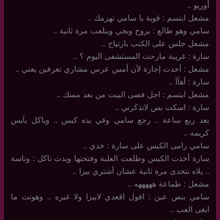
أوريو ..
مشعل ابتسم : قوية يا سامي تهزمك ..
سامي وهو طالع : بروح وبجي وبنلعب مرة ثانية ..
مشعل جلس على الكنب بارتياح ..
سارة : غريبة مارحت المستشفى اليوم ؟ ..
مشعل : أخذت إجازة لأن أمس عرس مشاري تعرفين يعني ..
سارة : أهآآ ..
مشعل ابتسم : اجل فضى البيت من بعد مسك ..
سارة : اسكت بس لاتذكرني ..
بعد ربع ساعة .. رجع سامي وفي يده كيس .. وياكل بآيس
كريمه ..
سامي رامى الكيس على سارة : خذي ..
سارة أخذت الكيس وطلعت العلبة وفتحتها وبدت تاكل : وناسة
.. يلاه نتحدى مرة ثانية عشان أشتري بيزا ..
مشعل : طماعة هههههه ..
سامي بنص عين : اقول اقعدي لابيزا ولا غيره .. وهونت ما
ابغى العب ..