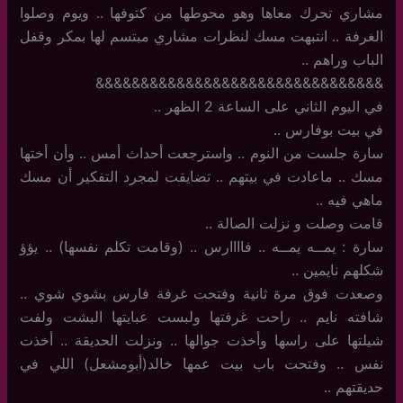
مشاري تحرك معاها وهو محوطها من كتوفها .. ويوم وصلوا
الغرفة .. انتبهت مسك لنظرات مشاري مبتسم لها بمكر وقفل
الباب وراهم ..
&&&&&&&&&&&&&&&&&&&&&&&&&&&&&&&&
في اليوم الثاني على الساعة 2 الظهر ..
في بيت بوفارس ..
سارة جلست من النوم .. واسترجعت أحداث أمس .. وأن أختها
مسك .. ماعادت في بيتهم .. تضايقت لمجرد التفكير أن مسك
ماهي فيه ..
قامت وصلت و نزلت الصالة ..
سارة : يمــه يمــه .. فاااارس .. (وقامت تكلم نفسها) .. يؤؤ
شكلهم نايمين ..
وصعدت فوق مرة ثانية وفتحت غرفة فارس بشوي شوي ..
شافته نايم .. راحت غرفتها ولبست عبايتها البشت ولفت
شيلتها على راسها وأخذت جوالها .. ونزلت الحديقة .. أخذت
نفس .. وفتحت باب بيت عمها خالد(أبومشعل) اللي في
حديقتهم ..