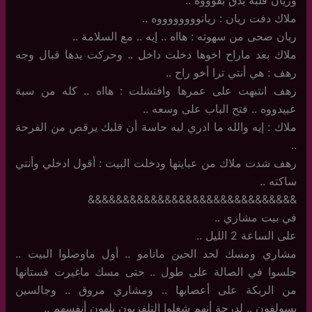
ملاك دفت ريان : ريانووووووووه ..
ريان صحى من سهوته : هااه .. إيه .. مع السلامة ..
ملاك بعد ماراح اخوها دخلت داخل .. وحركت يدها قبال وجه
رهف : هي أنتي ترا أخو راح ..
رهف انتبهت على عمرها وافتشلت : هااه .. كله من سبة
عبيدووه .. فتح الباب على وسعه ..
ملاك : إيه والله ما ادري ليه حاسة أن قلبك يرقص من الفرحة
..
رهف شدت ملاك من عبايتها ودخلت البيت : أقول ادخلي وأنتي
ساكته ..
&&&&&&&&&&&&&&&&&&&&&&&&&&&&&&
في بيت مشاري ..
على الساعة 2 الليل ..
مشاري ومسك لحد الحين مانامو .. أول ماوصلوا البيت ..
جلسوا في الصالة على طول .. حتى مسك ماغيرت فستانها
من الربكة على أعصابها .. ومشاري مروق .. وجالسين
يسولفون .. لدرجة أنهم شغلوا التلفزيون يلهون أنفسهم ..