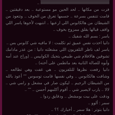
آآآآآآآآآآآآآآآآآآآآآآآآآآآآآآآآآآآآآآآآآآآآآآآآآآآآآآآآآآآآآآآآآآآ ..
فزت من مكانها .. لحد الحين مو مستوعبة .. بعد دقيقتين ..
قامت تتنفس بسرعة .. جسمها تعرق من الخوف .. وتتعوذ من
الشيطان من هالكابوس اللي ارعبها .. انتبهت لأخوها ياسر اللي
واقف قبالها بقلق ممزوج بخوف ..
ياسر : بسم الله شفيك ..
دانيا اخذت نفس عميق ثم تكلمت : لا مافيه شي كابوس بس ..
ياسر لف ناظر التلفزيون اللي مشغلته دانيا : من عذر مادامك
تشوفين هالافلام شي طبيعي بتجيك الكوابيس .. (وراح عند أمه
وأبوه للصالة الثانية بعد ماتطمن على أخته) ..
دانيا رفعت نظرها للتلفزيون .. هي غفت وهي تطالعه ..
وشافت هالكابوس .. وفي نفسها قامت توسوس “” أعوذ بالله
من الشيطان الرجيم .. ليكون صار في مشعل و رامي شي ..
لالا .. يارب لايصير شي .. أقوم أكلمهم أحسن .. “” ..
ودقت على بيت بومشعل .. ودقايق ردوا ..
سمر : ألوو ..
دانيا بتوتر : هلا سمر .. أخبارك ؟؟ ..