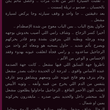
.. تقلبت السيارة اكثر من ثلاث مرات .. وحصل مالم يكن
بالحسبان .. صدمو بـ تريلة إسمنت ..
بعد دقيقتين .. جا واحد و وقف سيارته وجا يركض لسيارة
مشعل ..
حااول يفتح الباب .. بس الباب معوج من شدة الإصطدام ..
أخيرا كسر الزجاج .. وشاف رامي اللي أصيب بخدوش بوجهه
ويده ورجله وبطنه اللي ينزفون بشدة ومو قادر يحركهم
ويصرخ بألم شديد .. حاول يسحبه هو ومعاه كم واحد من
الرجاجيل ساعدوه .. و رامي فجأة انغلقت عيونه بهدوء وفقد
الإحساس و الوعي من الألم ..
ناظروا جهة السايق اللي فيها مشعل .. كانت جهة الصدمة
عنده الأساس واقوى .. لدرجة ان الحديدة دخلت بصدر مشعل
وقام ينزف وهو فاتح عيونه على وسعهم ويشاهق ومو عارف
يتنفس من الدم اللي يخرج من فمه وأنفه .. وثوبه الأبيض
انقلب للون الأحمر الفاقع .. الرجاجيل ماحاولوا يطلعون مشعل
لأنه منحشر داخل والحديد بنص صدره .. مايقدرون يحركونه
يمين او شمال ..
الرجال شاف مشعل يشاهق وينازع طلعت الروح ويحاول