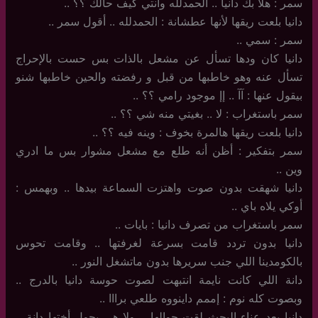
سمر : هلا بك دانيا .. الحمدلله وانتي كيف حالك ؟؟ ..
دانيا بلعت ريقها لأنها عطشانة : الحمدلله .. أقول سمر ..
سمر : سمي ..
دانيا كان ودها تسأل عن مشعل بالذات بس حست بالإحراج
تسأل عنه وهو خاطبها من قبل و رفضته والحين خاطبها شنو
بيقول عنها : آآ .. إإ موجود رامي ؟؟ ..
سمر باستغراب : لا .. بغيتي منه شي ؟؟ ..
دانيا بلعت ريقها هالمرة بخوف : وينه فيه ؟؟ ..
سمر بتفكير : أظن أنه طلع مع مشعل مشوار بس ما ادري
وين ..
دانيا شهقت بدون صوت واهتزت السماعة بيدها .. وبهمس :
أوكي يلاه باي ..
سمر باستغراب من تصرف دانيا : بايات ..
دانيا بدون تردد قامت بسرعة لغرفتها .. وقامت تحوس
بالكومدينا اللي جنب سريرها بدون ماتشغل النور ..
دانة اللي كانت نايمة انتبهت لصوت حوسة دانيا بالدرج ..
وبصوت كله نوم : إممم داينووه طلعي برااا ..
دانيا بعد عناء البحث لقت جوالها .. ولا هي بحول أختها دانة ..