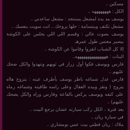
مسكين ..
الكل : ههههههههه ..
يوسف مد يده لمشعل يستنجد : مشعل ساعدني ..
مشعل تكتف وببتسامة : حلها بروحك .. انت سويت بنفسك ..
يوسف بصوت عالي : وقسم اللي اللي يجلس على الكوشة
بيصير معنس طول عمرهـ
إلا كل الشباب انقزوا وقاموا عن الكوشة ..
البنات : هههههههههههههههه..
فارس ويوسف فكوا أول زرار في ثوبهم وتنهدوا والكل ضحك
عليهم ..
فارس عدل شماغه ناظر يوسف بأطرف عينه : يتزوج هااه
يتزوج ( ونقز وبيده العقال وعلى راسه طاقيته وشماغه رماه
على كتفه ويوسف يركض بالقاعة وفارس وراه والكل يضحك
عليهم) ..
بعد فترة .. الكل ركب سيارته عشان يرجع البيت ..
في سيارة ريان ..
ملاك : ريان قطني بيت عمي بومشاري ..