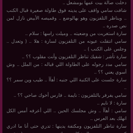
دخلت صالة بيت عمها بومشعل ..
شافت سامي واقف على يدينه فوق طاولة صغيرة قبال الكنب
.. ويناظر التلفزيون وهو بهالوضع .. وقميصه الأبيض نازل لمن
نص صدره ..
سارة استغربت من وضعيته .. وميلت راسها : سلام ..
سامي انتقلت عيونه من التلفزيون لسارة : هلا .. ( وتعدل ..
وجلس على الكنب ) ..
سارة تأشر : شفيك تناظر التلفزيون وأنت مقلوب ؟؟ ..
سامي مدد رجوله على الطاولة اللي قباله : من الملل .. وش
أسوي يعني ؟؟ ..
سارة جلست على الكنبة اللي جنبه : أهآآ .. طيب وين سمر ؟؟
..
سامي يفرفر بالتلفزيون : نايمة .. فارس أخوك صاحي ؟؟ ..
سارة : لا نايم ..
سامي : أهآآ .. وش مجلسك الحين .. اللي أعرفه أمس الكل
انهلك بعد العرس ..
سارة تناظر التلفزيون ومكتفة يدينها : تدري حتى أنا ما ادري