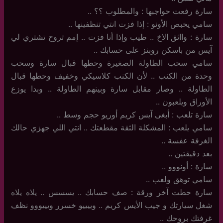
سارة رفعت حواجبها : والمطلوب ؟؟ ..
سامي يخبص الأونو : إذا فزت انتي تنظفينها ..
سارة : وااثق الاخ .. طيب وإذا أنا فزت .. إمم تروح تشتري لي
آيس من باسكن روبنز على حسابك ..
سامي سحب الطاولة الصغيرة وحطها قبال سارة وسحب
وحدة من الكنب .. لأن الكنب كلاسيكي وخفيف وحطها قبال
الطاولة .. وصار مقابل سارة وبينهم الطاولة .. وبدا يوزع
الأوراق ويلعبون ..
سارة تلعب : أبغى آيس كريم أوريو حجم وسط ..
سامي يلعب : المشكلة الثقة مقطعتك .. انتي اللي جهزي حالك
الغرفة عفسة ..
بعد دقيقتين ..
سارة : أونووو ..
سامي توهق ولعب ..
سارة حطت آخر ورقة : صف حسابك .. يسسس .. يلاه يلاه
شغل سيارتك و جيب الأيس كريم .. وييييو خسرر ويييووو نظف
غرفتك بروحك ..