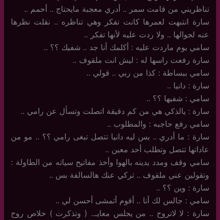
تناظريني من قامت سمر .. أدري معجبة مايحتاج .. أحمم ..
سارة انتبهت لعمرها كانت تفكر وهي تناظره .. نقلت نظرها
عنه لجوالها .. ولا ردت عليه لأنها تفكر ..
سامي يوم ماردت عليه : أكلمك أنا جد .. شفيك ؟؟ ..
سارة رفعت راسها له : ليش انت ملقوف ..
سامي ببساطة : كذا من ربي .. قولي ..
سارة : دانيا ..
سامي : شفيها ؟؟ ..
سارة : يالذكي هي من كم دقيقة اتصلت وتسأل عن رامي ..
سامي رفع حاجبه : والمطلوب ..
سارة : ما أدري .. بس ليه دانيا تتصل تبغى رامي ؟؟ .. مو من
عاداتها تتصل وتطلب أحد معين ..
سامي وقف ومدد يدينه بالهوا وأخذ مفاتيح سياته من الطاولة :
وتقولين عني ملقوف .. تركي عنك هالسالفة بس ..
سارة : وين ؟؟ ..
سامي : جالس لك أنا .. أقوم أتمشى أحسن لي ..
سارة : لا لاتروح .. من يجلس معايـ.. ( وتذكرت ) خلاص روح