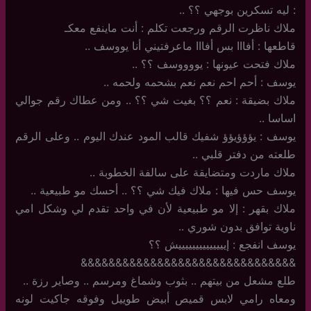
: ليه تسكرين بوجهي ؟؟ ..
ملاك ناظرت الرقم ورجعت تكلم : أنت ماينفع معكـ
قاطعها : أفااا بس أفااا ماعرفتيني أنا يووسف ..
ملاك فتحت عيونها : يووووسف ؟؟ ..
يوسف : أحم احم نعم نعم بشحمه ولحمه ..
ملاك بضيقة : نعم ؟؟ بغيت شي ؟؟ .. ومن عطاك رقم جوالي
اساسا ..
يوسف : يؤؤؤيؤؤ شفيك قالب المود عندك اليوم .. وعلى الرقم
طلعته من دفتر قلبي ..
ملاك ماردت ومتضايقة على سالفة الخطوبة ..
يوسف حس فيها : ملاك فيك شي ؟؟ .. أحسك مو طبيعية ..
ملاك بقهر : إلا مو طبيعية لأن في واحد تقدم لي وشكل امي
ناوية توافق بدون شوري ..
يوسف انفجع : إييييييييييييييش ؟؟
&&&&&&&&&&&&&&&&&&&&&&&&&&&&&&&
طلع مشعل من بيتهم .. بثوب وشماغ ومرسم .. وصاير رزة ..
ومعاه رامي لابس قميص أبيض طوييل وفوقه جاكيت لونه