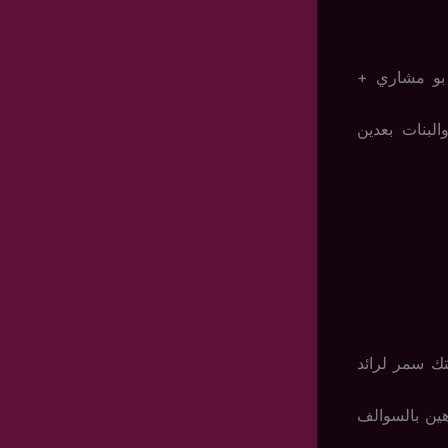
بو مشاري +
لبنات بعدين
تك سمر لرائد
ين بالسوالف