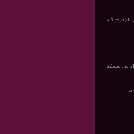
الإحراج لأنه
 إلا لف بضحكة
ى ..