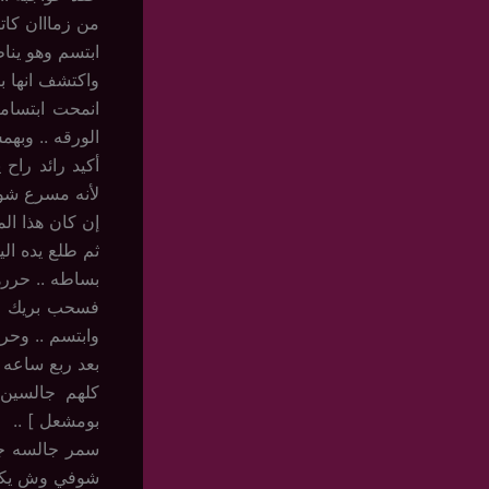
من زمااان كاتبها
ابتسم وهو يناظ
واكتشف انها ب
انمحت ابتسامت
الورقه .. وبهمس
أكيد رائد راح
لأنه مسرع شوي
إن كان هذا الم
ثم طلع يده ال
بساطه .. حرره
فسحب بريك لمن
وابتسم .. وحرك
بعد ربع ساعه 
بومشعل ] ..
سمر جالسه جنب
شوفي وش يكت