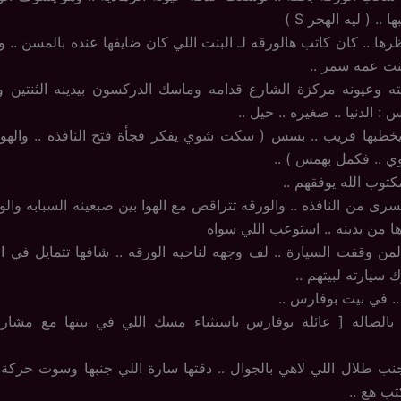
 .. ( ليه الهجر S )
رها .. كان كاتب هالورقه لـ البنت اللي كان ضايفها عنده بالمسن .. وب
نت عمه سمر ..
ه وعيونه مركزة الشارع قدامه وماسك الدركسون بيدينه الثنتين و
 : الدنيا .. صغيره .. حيل ..
 يخطبها قريب .. بسس ( سكت شوي يفكر فجأة فتح النافذه .. واله
 .. فكمل بهمس ) ..
كتوب الله يوفقهم ..
يسرى من النافذه .. والورقه تتراقص مع الهوا بين صبعينه السبابه وال
ا من يدينه .. استوعب اللي سواه
 وقفت السيارة .. لف وجهه لناحيه الورقه .. شافها تتمايل في السم
 سيارته لبيتهم ..
.. في بيت بوفارس ..
 طلال اللي لاهي بالجوال .. دقتها سارة اللي جنبها وسوت حركة 
ب هع ..