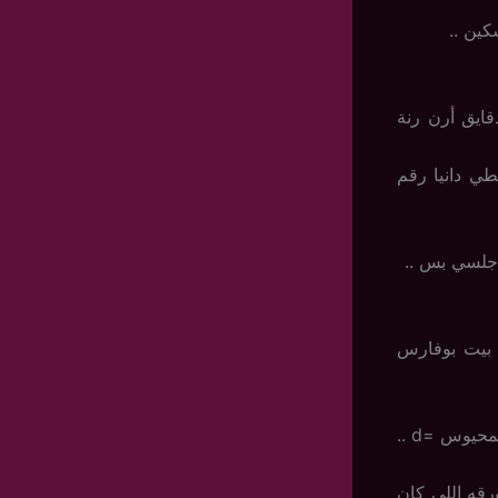
كين ..
قايق أرن رنة
ي دانيا رقم
 اجلسي بس ..
 بيت بوفارس
جالس يسوق ويحوس بالدروج يدور عطره .. طلعه وبخ من بختين .. ورجعه بالدرج المحيوس =d ..
رقه اللي كان