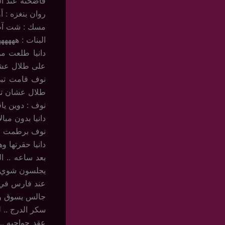
فاضحته عند ال
روان بنغزه : 
مسك : شت آب 
البنات : هههههه
دانيا طلعت من
على طلال عشا
نوف قامت تبي
طلال عشان تد
نوف : دوين ياق
دانيا بدون مب
نوف برطمت وبلا
دانيا حقرتها و
بعد ساعه .. 
يجلسون شوي قب
عند فارس في س
سكر الدرج .. 
عقد حواجبه ..