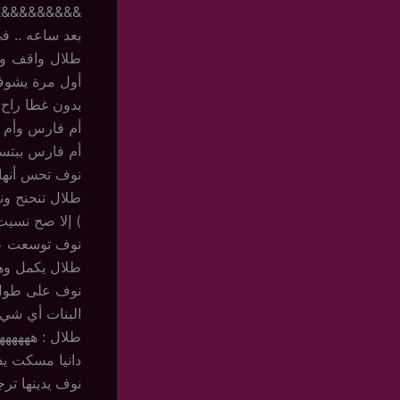
&&&&&&&&&&
بعد ساعه .. في
طلال واقف وقب
أول مرة يشو
بدون غطا راح ت
أم فارس وأم جه
أم فارس ببتسا
نوف تحس أنها ت
طلال تنحنح ونز
) إلا صح نسيت 
نوف توسعت عيو
طلال يكمل وهو 
نوف على طول ب
البنات أي شي ل
طلال : ههههههه
دانيا مسكت يد
نوف يدينها ترج