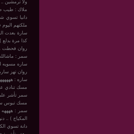
ولا ترمشين ..
ملاك : طيب 
دانيا تسوي ش
ملكتهم اليوم فل
سارة بعدت الم
كذا مرة بدلع ) 
روان فحطت وجلس
سمر : ماشالله 
ساره مسويه ان
روان تهز ساره
ساره : ههههههه
مسك تنادي على
سمر تأشر على 
مسك تبوس سمر 
سمر : ههههه 
المكياج ) .. د
دانة تسوي الك
رهف تأشر : هن