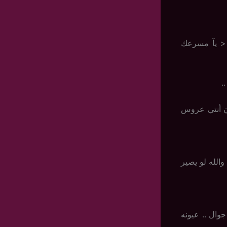
ه < يآ مسرعك
.
ن أنتي عروس
والله لو يصير
ال .. عيونه