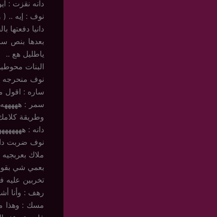
دانه نقزت : اي
نوف : إيه .. (
دانيا دفعتها با
بعدها بنص ساع
ياطليل هع ..
البنات محوطين
نوف منحرجه وم
ساره : اقول من
سمر : هههههه
وطريقة كلامك 
دانه : ههههههه
نوف ضربت دانه
ملاك بعربجيه خ
بعمي شي بقول 
تخربين عليه فر
رهف : وأنا أشه
مسك : وهذا م