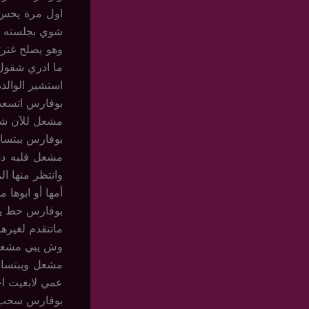
اول مرة يحس ا
شوي بجلسته
وهو يصلح غترت
ما ادري شقول 
استشير الوالدة
بوفارس اتسعت
مشعل للآن شو
بوفارس ببتسام
مشعل قلبه دق 
وانتظر منها ال
أمها أو ابوها 
بوفارس حط يد
ماتتقدم لغيرها
وش يبي مشعل 
مشعل وببتسامه 
عمي لابغيت اخ
بوفارس سحب يد