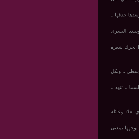
عدها حذفها ..
بييده اليسرى
وا يحرك شعره
وسطى .. وبكل
ا .. تنهد ..
كلهم جالسين بالصاله [ عائلة بوفارس باستثناء مسك اللي في بيتها مع مشاري =d وعائلة
بوجهها بمعنى