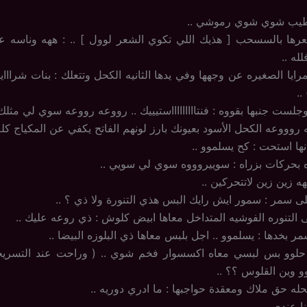
طيب شوي شوي رموشي ..
عرها بالسسحب [ هذيك اللي تكوي الشعر لوول ] .. : ههه وناسه 
له ..
رايا الصغيره عن وجهها وفي يدها الثانيه الكحل وتتعلك : بنات شراا
..
ت جنبها بقووه : فنتاااااااااستيييك .. رووعه رووعه سوي لي مثلك بل
روووعه الكحل الأسود بعيونك بارز لونهم الفاتح يكفي عن المكياج كله 
ها استحت : كح يسلموو ..
 بحركات بزراه : سوييروووه سوي لي سويي ..
ه زين زين لاتتحركين ..
 سمر : سمور ايش رايك البس هذي التنورة ولا ذي ؟ ..
التنوره الفوشيه المتداخل معاها ابيض كلوش : ذي روعه عليك ..
بخدها : يسلموو .. اجل بلبس معاها ذي البلوزه البيضا ..
حلوو بس لبسي معاه اكسسوار فخم شوي .. ( وراحت عند التسري
نوو وين القلوس ؟؟ ..
حله حق ملاك ومعقدة حواجبها : ما ادري دوريه ..
ا عندي ..