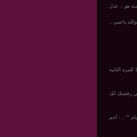
نه هو .. عدل
لله ياعمي ..
لمرة الثانية
ي رفضتك انك
م “” .. : أحم