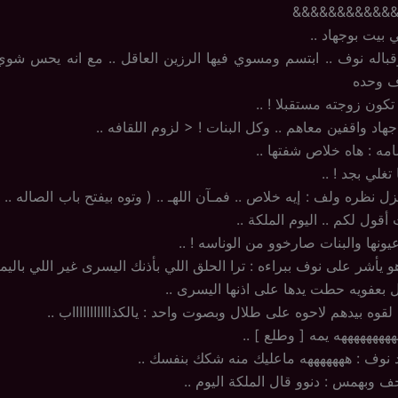
&&&&&&&&&&&
 بيت بوجهاد ..
اله نوف .. ابتسم ومسوي فيها الرزين العاقل .. مع انه يحس شوي ب
ف وحده
كون زوجته مستقبلا ! ..
اد واقفين معاهم .. وكل البنات ! < لزوم اللقافه ..
مه : هاه خلاص شفتها ..
غلي بجد ! ..
ل نظره ولف : إيه خلاص .. فمـآن اللهـ .. ( وتوه بيفتح باب الصاله ..
أقول لكم .. اليوم الملكة ..
نها والبنات صارخوو من الوناسه ! ..
يأشر على نوف ببراءه : ترا الحلق اللي بأذنك اليسرى غير اللي باليمن
عفويه حطت يدها على اذنها اليسرى ..
قوه بيدهم لاحوه على طلال وبصوت واحد : يالكذاااااااااااب ..
ههههههههه يمه [ وطلع ] ..
 نوف : هههههههه ماعليك منه شكك بنفسك ..
ف وبهمس : دنوو قال الملكة اليوم ..