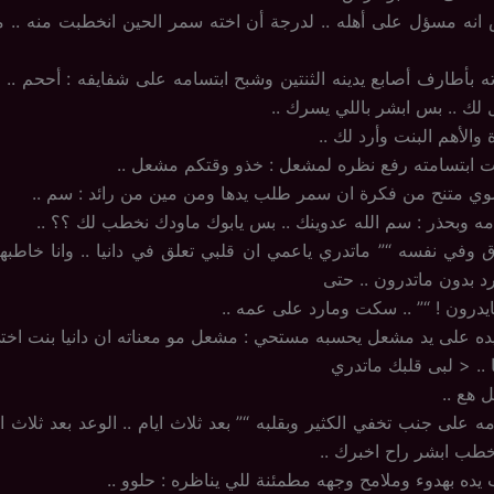
نه مسؤل على أهله .. لدرجة أن اخته سمر الحين انخطبت منه .. م
ه بأطارف أصابع يدينه الثنتين وشبح ابتسامه على شفايفه : أححم .. وا
لك .. بس ابشر باللي يسرك ..
 والأهم البنت وأرد لك ..
 ابتسامته رفع نظره لمشعل : خذو وقتكم مشعل ..
ي متنح من فكرة ان سمر طلب يدها ومن مين من رائد : سم ..
ه وبحذر : سم الله عدوينك .. بس يابوك ماودك نخطب لك ؟؟ ..
وفي نفسه “” ماتدري ياعمي ان قلبي تعلق في دانيا .. وانا خاطبها ل
رد بدون ماتدرون .. حتى
مايدرون ! “” .. سكت ومارد على عمه ..
ه على يد مشعل يحسبه مستحي : مشعل مو معناته ان دانيا بنت اخت
 .. < لبى قلبك ماتدري
هع ..
على جنب تخفي الكثير وبقلبه “” بعد ثلاث ايام .. الوعد بعد ثلاث ايا
طب ابشر راح اخبرك ..
ه بهدوء وملامح وجهه مطمئنة للي يناظره : حلوو ..