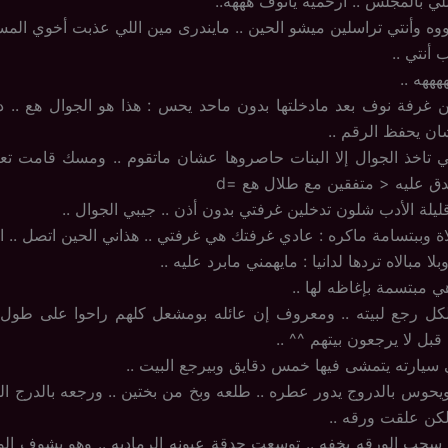
لي بالمجلس .. ارحميه يانوف هههه..
أووه وأنتي تراسلين ميشو الحين .. مايندرى مين اللي عذبت أخوي المس
أنتي ..
هههه ..
 غرفة نوف بعد مادخلتها بدون ماحد يحس : هذا هو الجوال هع .. د
ن يحفظ الرقم ..
 تاخذ الجوال إلا البنات حاصروها عشان ماتقوم .. ومسك قامت تعط
ق عليه < متفقين مع طلال هع =d
ليلة الأدب شلون تدخلين غرفتي بدون أذن .. جيبي الجوال ..
الاة وببتسامة ماكره : عادي غرفتك هي غرفتي .. هذاني الحين اتصل ..
 مبالاه تردها لدانيا : مايهمني مابرد عليه ..
هي مبتسمة بإغاظه لها ..
الكل رجع لبيته .. ومعروف إن عائله بومشعل كلهم راحوا على طول
ل لا يرجعون بيتهم ^^ ..
يارته يتمشى فيها خمس دقايق وبيرجع البيت ..
لكن علقت ورقه ..
 سحب الورقه بخفه .. توسعت حدقة عيونه الرماديه .. وهو يشوف الو