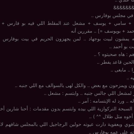
&&&&&&
 في مجلس بوفارس ..
 سامي + يوسف + مشعل عند المقلط اللي فيه بو فارس + 
مد + بويوسف =] .. مقررين أنه
يمشون لبيت بوجهاد .. لمن يجهزون الحريم في بيت بوفارس وا
 بو أحمد ..
 : هاه صحيتوه ؟ ..
الحين قاعد يفطر ..
 .. مابغى ..
 ..
 ويمزحون مع بعض .. والكل لهى بالسوالف مع اللي جنبه ..
لمشعل اللي جالس جنبه .. وابتسم : مشعل ..
.. ورد له الإبتسامه : آمر ..
لسبحة التركوازية اللي بيده وابتسم بدون مقدمات : أحنا شارين أخ
أخوه مثل طلال ^^ ) ..
وي وبعفوية دارت عيونه حولين الرجاجيل اللي بالمجلس شافهم لاه
ه على عمه بوفارس ..