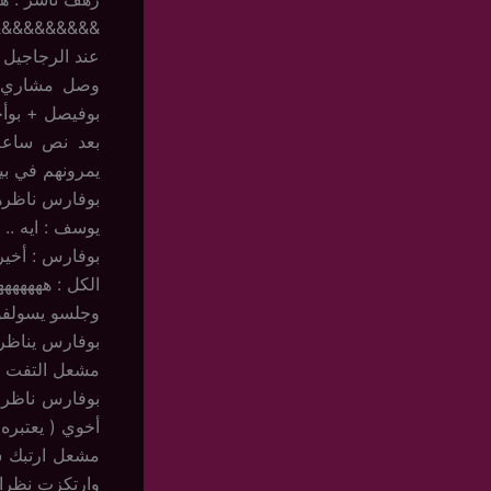
&&&&&&&&&&
عند الرجاجيل
وصل مشاري +
بوفيصل + بوأح
بعد نص ساعه 
يمرونهم في بيت
بوفارس ناظرهم
يوسف : ايه .. 
بوفارس : أخيرا
الكل : هههههههه
وجلسو يسولفون
بوفارس يناظر 
مشعل التفت له 
بوفارس ناظر ا
أخوي ( يعتبره 
مشعل ارتبك ش
وارتكزت نظرات