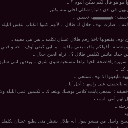
وا مو هو قال لكم يمكن اليوم ؟ ..
 وبهبل في اذن دانيا ) شكلي احلى منه بكثير ..
لخفيف : ههههههههههه تعقبين ..
ه .. صارت نوف حلال لـ طلال .. لأنهم كتبوا الكتاب بنفس الليل
 نوف يقنعونها تاخذ رقم طلال عشان تكلمه .. بس هي معييه ..
عصبه : أقولكم مافيه يعني مافيه .. ما ابي كيفي أوف .. حسو فيني .
 جدك ماتبين تكلمين طلال ؟ .. تراه الحين حلال ..
 سويره يافاصخة الحيا تراها مستحيه شوي شوي .. وبعدين انتي شلو
كذا ..
ههه مابغيتوا الا نوف تستحي ..
 بالخفيف على راسها : أجل أنا ..
فيفه : اسمعي يابنت كلامن يوصلك ويتعداك .. تكلمين عمي الليله ولا 
لهم أنتي السبب ..
حته ..
د ..
سج واصل من ميشو يقول أنه طلال ينتظر متى يطلع عشان يكلمك جو