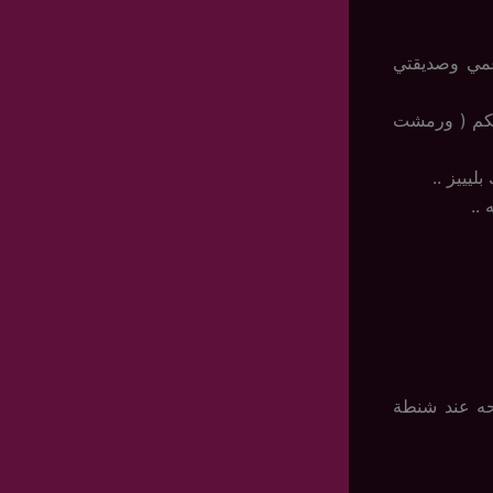
عمي وصديقتي
ايكم ( ورمشت
يييز ..
..
حه عند شنطة