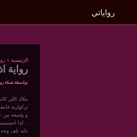
خطي
رواياتي
لى
لمحتوى
الرئيسية
روا
رواية اذ
بواسطة
شبكة روا
ملاك اللي كان
تركوازيه غامق
و واسعه من ع
.. كذا احسسسن 
دانه تلف وجه 