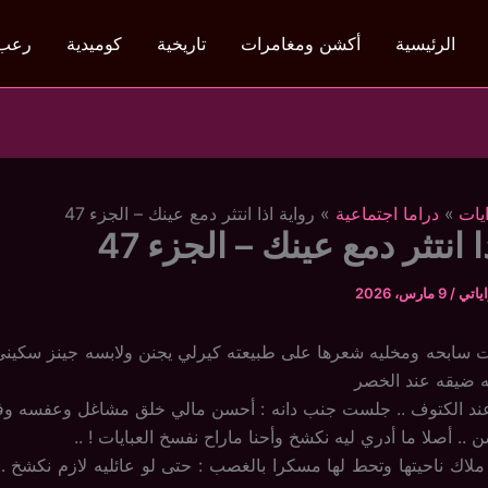
الرئيسية
أكشن ومغامرات
تاريخية
كوميدية
رعب
يات
دراما اجتماعية
رواية اذا انتثر دمع عينك – الجزء 47
ا انتثر دمع عينك – الجزء 47
ياتي
/
9 مارس، 2026
ت سابحه ومخليه شعرها على طبيعته كيرلي يجنن ولابسه جينز سكيني
ه ضيقه عند الخصر
ند الكتوف .. جلست جنب دانه : أحسن مالي خلق مشاغل وعفسه وف
.. أصلا ما أدري ليه نكشخ وأحنا ماراح نفسخ العبايات ! ..
ملاك ناحيتها وتحط لها مسكرا بالغصب : حتى لو عائليه لازم نكشخ .