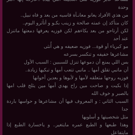
وحدة
من هذي الأفراد يعانو معانـآة قاسيه من بعد و فاه نبيل..
كان متأكد إن عمته صالحة و زينب بكـو و أتأثرو اليوم..
لكن أرتاحو من بعد بكاءهم لكن فوزيه يعرفها دمعتها ماتنزل
عند أحد
مو كبرياء أو قوة… فوزيه ضعيفه و هي أُنثى
مشاعرها خفيفه و تنكسر بسرعه
بس اللي يمنع أن دموعها تنزل للسببين : السبب الأول
أن ماتبي تقلق أمها .. ماتبي تتعب أمها و تبكيها زيادة..
فوزيه روحها متعلقه لأمها و لأبوها و بعدين أخوانها
إذا بكيت و صاحت مين راح يهدي أمها مين يثلج قلب امها
بالصبر و خوف الله
السبب الثاني : و المعروف فيها أن مشاعرها و حواسها باردة
جدا
مثل شخصيتها و أسلوبها
وهذا طبعها و الطبع عمره مايتغير.. و ياخسارة الطبع إذا
مايتفاعل