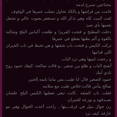
محتاجين متبرع لدمه
قامت من فراشها و بالكاد تحاول تصلب عمرها في الوقوف
لفت البيت كله وهي تذكر الله و تستغفر بصوت عالي و تشغل
نفسها بأي شئ
دخلت المطبخ و فتحت الفريزا و طلعت أكياس البلح وشالته
بالقوة و ألم بطنها يقطع في عمرها
تركت الكيس و فتحت باب شقتها و هي تخبط في باب الجيران
اللي قدامها
و رجعت لبيتها وهي ترد الباب
أنفتح الباب و طلع بزر صغير ..و قالت صالحة :كيفك حمود روح
نادي أمك
حمود الصغير قال: انا طيب..بس ماما نايمه إلحين
صالح بيأس قالت:خلاص طيب مع سلامه
قفلت باب الشقه ..كانت تبغى تعطيها الكيس البلح علشان
تصـدقوه و توزعه للجيران
رن جوال نبيل في غرفــــتها .. راحت أخذت الجوال وهي مو
عارفه كيف ترد