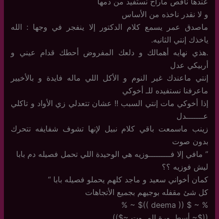
عندها ناقص ماراح نستفيد من دمها
و لا نقدر ناخذه من الأساس
ماصدق عمر يسمع كلام الدكتور إلا ينفجر في وجها : الله
ياخذك إنتي الثانيه.
.هذي نهايه أهمالك و دلعك المفروض أحطك قدام عيني و
أربيكي عدل
إنتي ماعندك غير النوم و الأكل اللي ماله فايدة و بالأخيير
ماعرفنا نستفيده للـ أخوكي
إذا أخوكي مات إنتي السبب !! عشان تتعدلي زي الأواد و تاكلي
عـــــــدل
زينب ماسمعت باقي كلام نبيل لإنها تشوف شفايفه تتحرك
بدون صوت
” مافي إلا فـــــــــوزيه هي الوحيدة اللي تحمل فصيله دم بابا
ليش فوزيه ؟؟
كمان أخواني سعيد و ماجد كلهم يحملو فصيله بابا “
كل شئ مقفله بوجيهم بجميع الأتجاهات
% ~ $ (( deema ))$ ~ %
(($~ أسطــورة المــوت ~$))