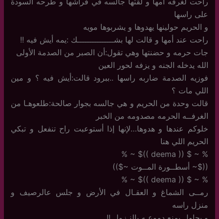
راحت لغرفه أمها و لقتها جالسه في فراشها و طرحه السودة
على راسها
و الحريم حولينها يهدوها و يشربوها مويه
راحت عند أمها و قالت لها بشـــــــــــــــك :يمه أيش فيه !!
جات حرمه و حضنتها وهي تقول:أن الصبر من الصدمة الأولى
الله يدخله الجنه و يزفه لحور العين
فوزيه الصدمة ضاربه راسها ..ببرود قالت:أيش فيه ؟ و مين
اللي مات ؟
قالت وحدة من الحريم و هي جالسه بجوار صالحة:طلعوهـا من
الغرفــه الحرمه مصدومه من الخبر
خلوكم عندها و هدوها…لإنها إذا أستوعبت راح تنفعل و تبكي
الحريم اللي هنا
% ~ $ (( deema ))$ ~ %
(($~ أسطــورة المــوت ~$))
% ~ $ (( deema ))$ ~ %
رمــى الشماغ و العقـال في الأرض و جلس عالرصيف و
منزل راسه
و يحاول يمنع دموعـه بالنـزول !!