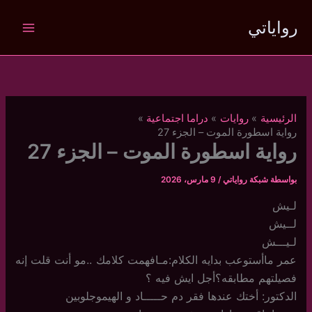
خطي
رواياتي
لى
لمحتوى
الرئيسية
روايات
دراما اجتماعية
رواية اسطورة الموت – الجزء 27
رواية اسطورة الموت – الجزء 27
بواسطة
شبكة رواياتي
/
9 مارس، 2026
لـيش
لــيش
لـيـــش
عمر ماأستوعب بدايه الكلام:مـافهمت كلامك ..مو أنت قلت إنه
فصيلتهم مطابقه؟أجل ايش فيه ؟
الدكتور: أختك عندها فقر دم حـــــاد و الهيموجلوبين