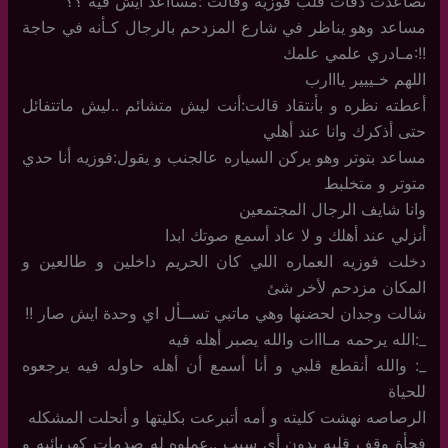
تصاعدت دقات قلب فوزيه وقالت :مسااعد ايش فيه ؟؟
مساعد وهو يناظر في شارع المزدحم بالرجال كـأنه في حاجة
!!:مـادري علمي علمك
اللهم خـييير يااارب
أعطته نظره و بأنتقاد قالت:أنت ليش متشائم ..ليش ماتتفائل
حتى أذكرك وانا عند أهلي
مساعد بتوتر وهو يركن السياره عالجنب و يقول:فوزيه أنا حدي
متوتر و متخلبط
وانا شايف الرجال المجتمعين
أنزلي عند أهلك و لا عاد أسمع صوتك ابدا
دخلت فوزيه العماره اللي كان الحريم داخلين و طالعين و
المكان مزدحم لأخر شئ
شالت وجدان لحضنها وهي ماتبي تســأل اي وحدة ايش صار !!
_:الله يرحمه مـااات والله يصبر أهله فيه
_: والله أنقطع قلبي و أنا أسمع أن أهله حاوله فيه يرجعوه
للحياة
الرصاصه نهشت كليته و أمه أتبرعت بكليتها و أنحلت المشكله
فجأة وقف قلبه بدون أي سبب ..عملوه له صدمات كهربائيه و