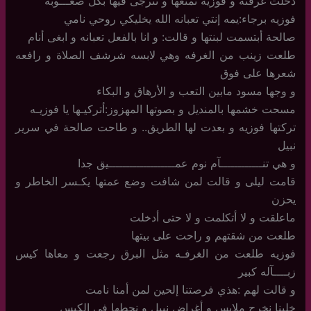
دخلت غرفته و فوزيه تمنعها و تترجى فيها بكل صعـــوبه
فوزيه برجاء:يمه إنتي تعبانه الله يخليكي روحي نامي
صالحة أبتسمت لبنتها و قالت: و انا بالفعل تعبانه و ابغى أنام
طلعت زينب من الغرفه وهي لابسه شرشف الصلاة و رافعه
شعرها على فوق
و وجها مسود مابين التعب و الأرهاق و البكاء
مسحت خشمها بالمنديل و بصوتها المهزوز:أتركيـها يا فوزيـه
تركتها فوزيه و بعدت لها الطريق.. و طاحت صالحة في سرير
نبيل
و هي تنــــــــــــآم نوم عمـــــــــــــــــــيق جدا
قامت ليلى و قالت لمن شافت وضع عمتها يكـسر الخاطر و
يحزن
ماعلقت و لا أتكلمت و لا حتى أدخلت
طلعت من شقتهم و راحت على بيتها
فوزيه طلعت من الغرفـه مثل البرق رجعت و معاها كيس
زبــــآله كبير
و قالت لهم :هذي فرصتنا إلحين لمن أمنا نامت
خلينا نخرج ملابس و أغراض نبيل و نحطها في الكيس