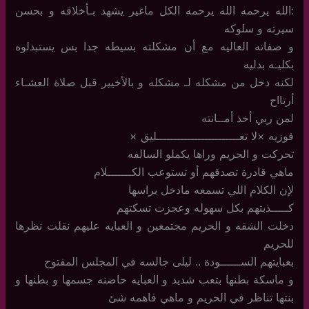
:الله يرحمه الله يرحمه الكل ماغير يشهد بـأخلاقه و بحسن
سيرته و سلوكه
و صفاته العاليه مع أن مشكلته بسيطه جدا بس يستبدلوه
بكليـه بدليه
لكنه دخل من مشكله لـ مشكله و بالأخيير قبل صلاة العشـاء
أرتااح
لمن ربي أخذ أمــانته
فوزيه ×لا تعــــــــــــــــــــــــليق ×
تحركت و الحريم وراها يكملو السالفه
ماهي قادرة تصدقهم أو تستوعب الكـــــــلام
لإن الكلام اللي تسمعه مادخل براسها
كـــــذبتهم بكل سهوله وعجزت تسكتهم
دخلت الشقه و الحريم مجتمعين و العبايه عليهم نقلت نظرها
للحريم
بعبايتهم الســــــودة .. ليلى جالسه في المجلس المفتوح
و ماسكة بطنها بتعب شديد و العبايه حاضنه جسمها و بطنها و
بنتها تناظر في الحريم و ماهي فاهمه شئ