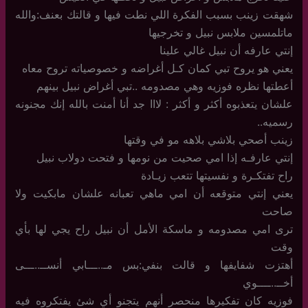
شهقت زينب بسبب الفكرة اللي نطت فيها و قالتك بعنف:والله
ماتلمسين ملابس نبيل و تخرجيها
إنتي عارفه أن نبيل غالي علينا
يعني هو يروح تبي كمان كـل أغراضه و خصوصياته تروح معاه
أعطتها نظره فوزيه وهي مصدومه ..تبي أغراض نبيل بينهم
علشان يتعذبوه أكثر و أكثر : لااا جد أنا أمنت بالله إنك مجنونه
رسميه..
زينب أصحي بلاشي بلاهه مو في وقتها
إنتي عارفـه إذا امي صحيت من نومها و فتحت دولاب نبيل
راح تفتكـرة و نفسيتها تتعب زيـادة
يعني إنتي متوقعه أن امي ماهي تعبانه علشان مابكيت ولا
صاحت
ترى امي مصدومه و ماسكة الأمل أن نبيل راح يجي لها بأي
وقت
أهتزت شفايفها و قالت بنفي:بس مـ..ـــابي أنســ..ـــى
أخــ..ــــوي
فوزيه كان تفكيرها منحصر أنهم يتجنو أي شئ يفتكروه فيه