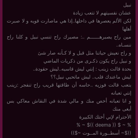
نبيل
عشان نفسيتهم لا تتعب زيادة
لكن الألم يعصرها في داخلها..إذا هي ماصارت قويه و لا صبرت
أهلها
مين راح يصبرهــــــم ..: مصيرك راح تنسي نبيل و كلنا راح
ننسـاه..
و راح نعيش حياتنا مثل قبل و لا كـأنه صار شئ
و نبيل راح يكون ذكـرى من ذكريات الماضي
بحدة قالت زينب : إنتي ليش قاسيه..ليش حقودة..
ليش ماعندك قلب.. ليش ماتحبي نبيل؟؟
بتعب قالت فوزيه ..حاسه أن طاقتها قريب راح تنفجر :زينب
إنتي تعبانه
و انا تعبانه أخص منك و مالي شدة في النقاش معاكي بس
أبغى منك
الأحترام لإني أختك الكبيرة
% ~ $ (( deema ))$ ~ %
(($~ أسطــورة المــوت ~$))