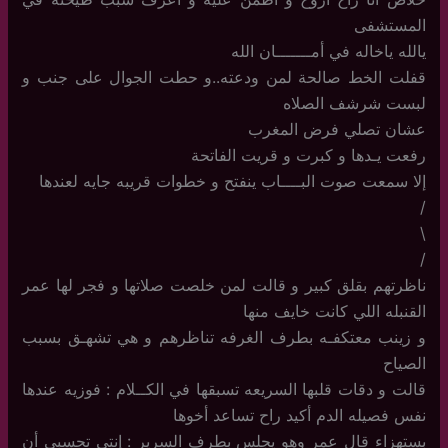
المستشفى
يالله ياخاله في أمـــــــان الله
قفلت الخط صالحة لمن ودعته..و حطت الجوال على جنب و
لبست شرشف الصلاه
عشان تصلي فرض المغرب
رفعت يـدها و كبرت و قريت الفاتحة
إلا سمعت صوت البــــاب ينفتح و خطوات قريبه جايه لعندها
/
\
/
ناظرتهم بقلق كبير و قالت لمن خلصت صلاتها و فجر لها عمر
القنبله اللي كانت خايف منها
و زينب معتكفـه بطرف الغرفه تناظرهم و هي تشهـق بسبب
الصياح
قالت و دقات قلبها السريعه تسبقها في الكــلام : فوزيه عندها
نفس فصيله الدم أكيد راح تساعد أخوها
بستهزاء قال عمر وهو يجلس بطرف السرير : إنتي تحسبي أن