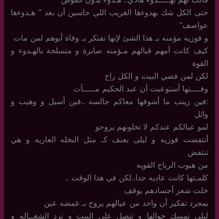
حتى الكل شك بهدوءها الغريب اللي حاسين أن بعد ” هـدوءها
عواصف”
و فوزيه مؤمنه بـ هذا الشئ لإنها تفتكر بـ وفاة أبوهم لمن مات
كيف كانت أمهم قبالهم مـؤمنه صابرة و متسلحة بالهـدوء و
القوة
لكن لمن فضي البيت و الكل راح
وقــــتها أستوعبت أن عبد الحكيم مـــــآت
:فين زينب ما أشوفها معاكم جالسه ..فين أسيل و وهيب و
وائل
لمو عيالكم عندكم لا تخلونهم يروحو
أنتفضت فوزيه و ليلى بعنف كـ مثل النخله العاريه و هي
تنتفض
من هبوب الرياح القويه
كلمـتها كانت عاديه جدا..لكن في هذا الوقت ..
خلت شعر أجسادهم يوقف
بمجرد تفكير أن واحد من عيالهم يروح بـ غمضه عين
ليلى تمسك جوالها و تتصل على البيت و ترد الشغــاله و