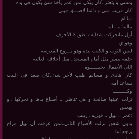
يمشي و يتعثر..كان يبكي لمن عمر ياخذ شئ يكون في يده
كان قريب مني و دائما لاصـــق فيني
:مااام
مااما مـــاما
أول ماتحركت شفايفه نطق 3 الأحرف
وهو ي
لبس الثوب و الكتب بيده وهو يــروح المدرسه
حلمه يصير مثل أمام المسجد.. مثل أخلاقه العاليه
اللي الأطفال يحبــــــوه
كان هادئ و مسالم طيب لأخر شئ..كان يقعد في البيت
يساعد أمه
وكـــــــــ”
نزلت عينها صالحة و هي تناظر بـ أصباع يدها و تحركها ..و
بهمس
:عمر .. نبيل .. فوزيه.. زينب
بدون شعور نزلت الأصباع الثاني..لمن عرفت أن نبيل مراح
يرجع أبدا