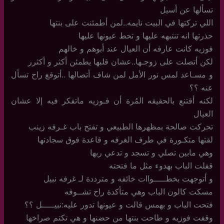
تسألها عن أسيل
اللي تركتها في البيت نايمه..لمن أطمئنت على بنتها
حذرتها انه تنتبهه عليها و تحط عيونها عليها
فوزيه كانت عارفه أن العيال عند أبوهم و خالهم
لكن أتصلت على زوجـها..عشان قلبها يطمئن أكثر و أكثرر
و مسـاعد لمس نور الأمل لمن شاف أتصالها ..أتوقع راح تسأل
عنه ؟؟
لكنه أقتنع بالحقيقه المُرة أن فـوزيه ماتفكر فيه إلا عشان
العيال
تحركت صالحة بمظهرها الطبيعي و تفتح باب غـرفه زينب
لقتها متكـورة في طرف الغرفه و قاعدة فوق سجادتها
وهي مابين تصلي و تسجد و تدعي ربها
قفلت الباب بهدوء مثل ما فتحته
و أتوجهت بخطـــــواات خائفه و مترددة لـ غرفه نبيل
مسكت كالون الباب وهي متأكدة راح تشــوفه
فتحت الباب و بهمس قالت و عيونها تدور عليه:نبيـــــل ؟؟
وقفت فوزيه و طاحت بنتها من حضنها و هي تكتم صراخها