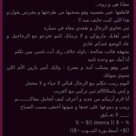
معانا هي و زوجـ..
قاطعها عمر بعصبيه وهو يسحبها من طرحتها و بشرس يقول:و
هذا اللي كنت خايف منه !!
تبي تخاوي الرجال و تقعدي معاه في سياره
إنتي أهلـك ماربوكي و لا بزمانك كنتو تخرجو مع الرجاجيل و
عاد الوضع عندكم عادي
بشهقه قالت صالحة : ياولد خااف ربك أنت ناسي مين تكلم
أنا أمك مو وحدة ثانيه
عمر وهو يسكت أمه و يصرخ : ولإنك أمي يازين الأم اللي
تسوي سواتك
اليوم زينب تتكلم مع الرجال قبالي لا حياء و لا مخجل
و إنتي ياسلاااااام تبي تركبي مع الغريب
أنا لازم أربيكم من جديد و أعرف كيف أتعامل معاكــــــــم
زينب و دموعها على خدها و صوتها أختفى بسبب الصياح
:____ لا تعــليق
% ~ $ (( deema ))$ ~ %
(($~ أسطــورة المــوت ~$))