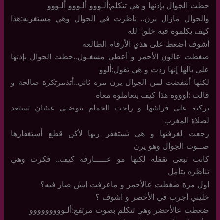
حطت الجوال بإذنها و هي تتكلم:ألـووو ألـووو ألـووو
والجوال مازال يرن.. ناظرت في الجوال وهي مستغربه:هذا
كيف يكلموه فيه خلق الله
أشوف أضغط على هذي الأرقام الطالعه
ضغطت عالون الأحمر و أعطى مشغـول..حطت الجوال بإذنها
على بالها إنها ردت و هي تقول:ألوو
لكنها أنتفضت لمن الجوال يرن مره ثاني..أتذمرتكزة صالحة و
قالت :أوووه هذا كيف يتعاملوه معاه
تركته على فراشها و راحت الحمام تتوضـى عشان تستعد
لصلاة المغرب
رجعت لغرفتها و هي تستغفر ربها لأكن قطع أستغفارها
صــوت الجوال وهو يرن
كانت تبغى تقفله لكنها مو عـــــارفه كيف.. فكرت وهي
تناظره بتأمل
اول مرة ضغطت عالأحمر و ماعرفت ايش صار فيه؟
خليني أجرب في الأخضر و اشوف ؟
ضغطت عالأخضر وهي تتكلم بصوت مرتفع:ألـووووووووو