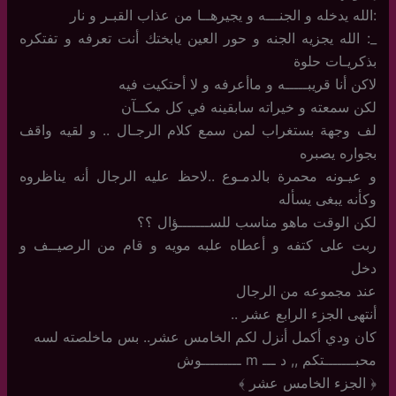
:الله يدخله و الجنـــه و يجيرهــا من عذاب القبـر و نار
_: الله يجزيه الجنه و حور العين يابختك أنت تعرفه و تفتكره
بذكريـات حلوة
لاكن أنا قريبـــــه و ماأعرفه و لا أحتكيت فيه
لكن سمعته و خيراته سابقينه في كل مكــآن
لف وجهة بستغراب لمن سمع كلام الرجـال .. و لقيه واقف
بجواره يصبره
و عيـونه محمرة بالدمـوع ..لاحظ عليه الرجال أنه يناظروه
وكأنه يبغى يسأله
لكن الوقت ماهو مناسب للســـــــؤال ؟؟
ربت على كتفه و أعطاه علبه مويه و قام من الرصيــف و
دخل
عند مجموعه من الرجال
أنتهى الجزء الرابع عشر ..
كان ودي أكمل أنزل لكم الخامس عشر.. بس ماخلصته لسه
محبـــــــتكم ,, د ـــ m ـــــــــوش
﴿ الجزء الخامس عشر ﴾