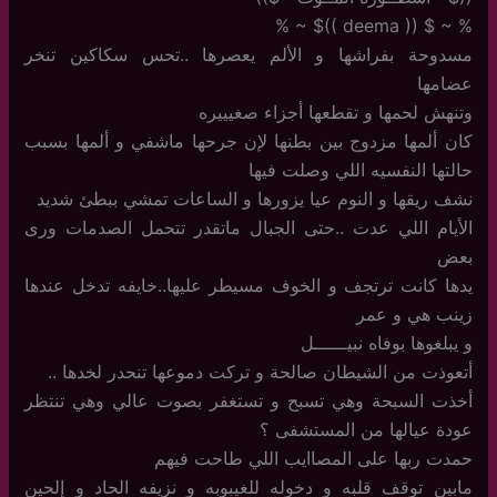
% ~ $ (( deema ))$ ~ %
مسدوحة بفراشها و الألم يعصرها ..تحس سكاكين تنخر
عضامها
وتنهش لحمها و تقطعها أجزاء صغيييره
كان ألمها مزدوج بين بطنها لإن جرحها ماشفي و ألمها بسبب
حالتها النفسيه اللي وصلت فيها
نشف ريقها و النوم عيا يزورها و الساعات تمشي ببطئ شديد
الأيام اللي عدت ..حتى الجبال ماتقدر تتحمل الصدمات ورى
بعض
يدها كانت ترتجف و الخوف مسيطر عليها..خايفه تدخل عندها
زينب هي و عمر
و يبلغوها بوفاه نبيــــــل
أتعوذت من الشيطان صالحة و تركت دموعها تنحدر لخدها ..
أخذت السبحة وهي تسبح و تستغفر بصوت عالي وهي تنتظر
عودة عيالها من المستشفى ؟
حمدت ربها على المصاايب اللي طاحت فيهم
مابين توقف قلبه و دخوله للغيبوبه و نزيفه الحاد و إلحين