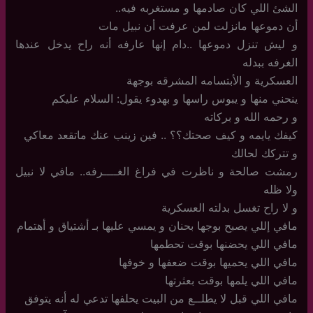
الشئ اللي كان صادمها و مستغربه فيه..
أن دموعها مانزلت لمن عرفت أن نبيل مات
و ليش تنزل دموعها ..دام إنها عارفه أنه راح يدخل عندها
الغرفه ببدله
العسكرية و الأبتسامه المشرقه بوجهة
ينحني منها و يبوس راسها و بهدوء يقول: السلام عليكم
و رحمه الله و بركاته
كيفك يايمه و كيف صحتك؟؟ .. فين زينب عنك ماتقعد معاكي
و تتركك لحالك
رمشت صالحة و ناظرت في فراغ الغــــرفه.. مافي لا نبيل
ولا ظله
و لا راح تغسل بدلته العسكرية
مافي إللي يصبح بوجها بحنان و يمسي عليها بـ أشتياق و أهتمام
مافي اللي يحضنها بوقت تحطمها
مافي اللي يحميها بوقت ضعفها و خوفها
مافي اللي يلمها بوقت بعثرتها
مافي اللي قبل لا يطلــع من البيت يحلفها تدعي له أنه يتوفق