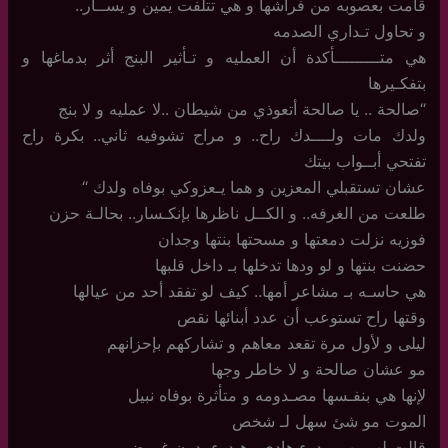
قامت بعصوبه من فراشها و هي تتلفت يمين و يســآر..
و تحاول تـداري الصدمه
هي متـــــــــأكدة أن العمليه و تـأثير البنج أثر بدماغها و
بتفكـيرها
“صالحة .. يا صالحة أتعوذي من شيطان ..لا عمليه و لا بنج
ولدك مات ولــــدك راح.. و مراح تشوفيه ثاني.. بكرة راح
تفتحي أبــواب بيتك
عشان تستقبلي المعزين و هما يـعزوكي بوفاه ولدك “
طلعت من الغرفه.. و الكــل ناظرها بإنكـسار.. بحالـة حزن
فوزيه نزلت دمعتها و مسحتها بنتها وجدان
حضنت بنتها و لو ودها تدخلها بـ داخل قلبها
هي حاسـه بـ مشاعر أمها.. كيف لو تفقد أحد من عيالها
وقتها راح تستوعب أن عدد أبنائها نقص
ليلى و لأول مرة تقعد معاهم و تشاركهم بإحزانهم
مو عشان صالحة و لا خاطر وجها
لإنها هي بنفـسها مصـدومه و متأثرة بوفاه نبيل
الموت مو شئ سهل لـ شخص
قالت لهم بهـــــدوء هادي.. هـدوء بدون غموض