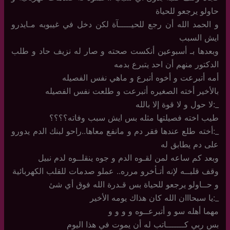
حاولو يرجعو للحياة
و الحمد الله أن رجع للحيـــــآة لكن دخل في غيبوبه مـايدرو
ايش السبب
وبعدها بـ أسبوعين أنكست صحته و صار له نزيف حاد و طلب
الدكتور منهم أن احد يتبرع بدمه
أمه أتبرعت و أخوه أتبرع و ماهي نفس الفصيله
بالأخير أخته الصغيره أتبرعت و طلعت نفس الفصيله
_:لا حول و لا قوة إلا بالله
طيب اخته فصيلتها مثله بس ايش سبب وفاته؟؟؟؟
_:أخته طلع عندها فقر دم و مانفع معاها..راحو لبنك الدم يدورو
على دم يطابق له
وبعد كم ساعه لمن لقـوه الدم و جوه ينقلــوه لدم نبيل
وقف قلبــه لإنه أتـأخرو مرره.. عملو صدمات للقلب الكهربائية
و حــاولو يرجعو للحياة بس قـدرة الله فوق أي شئ
_:يا سبحااان الله كان هذاك يومه الأخير
مهما أهله سو و أتبرعــوه و و و و
بس ربي كـــــــاتب له أن يموت في هذا اليوم