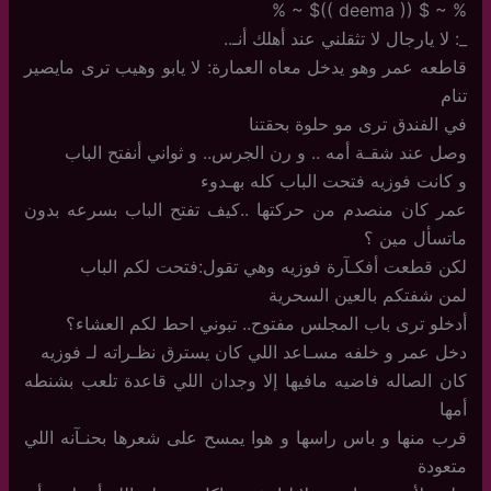
% ~ $ (( deema ))$ ~ %
_: لا يارجال لا تثقلني عند أهلك أنـ..
قاطعه عمر وهو يدخل معاه العمارة: لا يابو وهيب ترى مايصير
تنام
في الفندق ترى مو حلوة بحقتنا
وصل عند شقـة أمه .. و رن الجرس.. و ثواني أنفتح الباب
و كانت فوزيه فتحت الباب كله بهـدوء
عمر كان منصدم من حركتها ..كيف تفتح الباب بسرعه بدون
ماتسأل مين ؟
لكن قطعت أفكـآرة فوزيه وهي تقول:فتحت لكم الباب
لمن شفتكم بالعين السحرية
أدخلو ترى باب المجلس مفتوح.. تبوني احط لكم العشاء؟
دخل عمر و خلفه مسـاعد اللي كان يسترق نظـراته لـ فوزيه
كان الصاله فاضيه مافيها إلا وجدان اللي قاعدة تلعب بشنطه
أمها
قرب منها و باس راسها و هوا يمسح على شعرها بحنـآنه اللي
متعودة