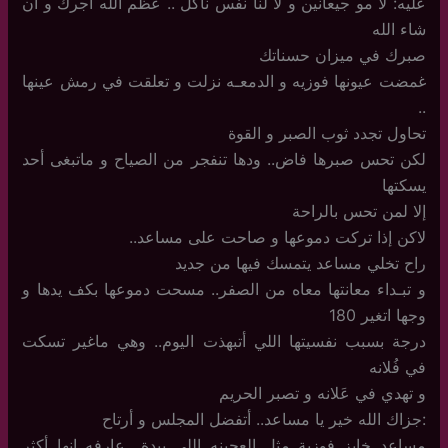
عليه: لأ مو جيعانين و لا لنا نفس ناكل .. عظم الله أجرك و أن
شاء الله
صبرك في ميزان حسناتك
غمضت عيونها فوزيه و الدمعـه نزلت و تعلقت في رمش عينها
..
تحاول تجدد ثوب الصبر و القوة
لكن تحس صبرها فاض.. ودها تنفجر من الصياح و ماتبغى أحد
يسكتها
إلا لمن تحس بالراحة
لاكن إذا تركت دموعها و صاحت على مساعد..
راح تخلي مساعد يتمسك فيها من جديد
و تبـداء معانتها معاه من الصفر.. مسحت دموعها بكف يدها و
وجها اتغير 180
درجة بسبب نفسيتها اللي أتبهذت اليوم.. وهي ماغير تسكت
في فُلانه
و تهدي في عَلانه و تصبر الحريم
:جزاك الله خير يا مساعد.. أتفضل المجلس و أرتاح
مساعد خابز فوزية مثل العجينه اللي بيدة ..عارفه إنها أكثر