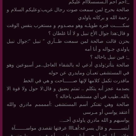
_:أحم أحم ألـسسسلااام عليكم
صالحة بحرج لمن سمعت صوت رجال غريب:وعليكم السلام و
رحمة الله و بركاته ياولدي
سكـــــت فتره طويلـه وهو مصـدوم و مستغرب بنفس الوقت
و قال:هذا جوال الأخ نبيل و لا أنا غلطان ؟
بحزن قالت صالحة لمن سمعت طــآري ” نبيل “:جوال نبيل
ياولدي جـواله و أنا أمه
_: فين نبيل ياخاله ؟
صالحة بتأثر:ولدي أدعي له بالشفاء العاجل..مر أسبوعين وهو
في المستشفى تعبـآن ومايدري عن حوله
ماقدرت تكمل كلامها لإنها صــــــاحت و هي في الخط
بصدمة عجز أنه يتكلم .. تمتم بضيق و قال:لا حول ولا قوة الا
بالله..طيب في أي مستشفى ياخاله ؟
صالحة وهي تفتكر أسم المستشفى :أممممم مادري والله
أعتقد يواسي أو مـرسى
يواسيهم و الله مادري ياولدي أخــ…
أبتســــــم و قال بسرعه:أهـاااا عرفتها تقصدي مواســـــــآة
خلاص أنا راح أروح و أطمن عليه و أعرف سبب طيحته في