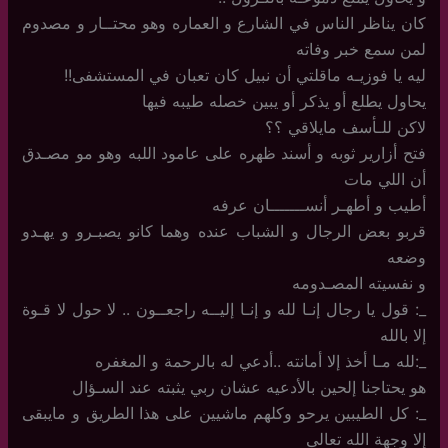
كان يناظر الناس في الشارع و العماره وهو محتــار و مصدوم
لمن سمع خبر وفاته
ليه يا فوزيـه ماقلتي أن نبيل كان تعبان في المستشفى!!
يحاول يطلع أو يذكر أو يبين خصله طيبه فيها
لاكن للـأسف مايلاقي ؟؟
فتح أزارير ثوبه و أسند ظهره على عامود اللبه وهو مو مصـدق
أن اللي مات
أطيب و أطهـر أنســـــــان عرفه
قربو بعض الرجال و الشباب عنده وهما كانو يصبـرو و يهـدو
وضعه
و نفسيته المصـدومه
_: قول يا رجال إنـا لله و إنـا إليــه راجعــون .. لا حول لا قـوة
إلا بالله
_:لله مـا أخذ إلا أمانته ..أدعي له بالرحمة و المغفره
هو يحتاجنا إلحين بالأدعيه عشان ربي يثبته عند السـؤال
_: كل الطيبين يرحو وكلهم ماشيين على هذا الطريق و مايبقى
إلا وجهة الله تعالى