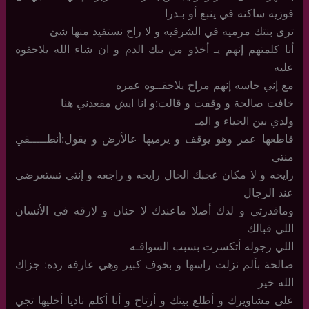
فوزيه ساكنه في ينبع أو بـدرا
ترى بنتك مرميه في الشرقيه و لا راح نستفيد منها شئ
أنا كلمتهم إنهم يـ أخذو من بنك الدم و ان شاء الله يلاحقوه
عليه
مع إني حاسه إنهم مراح يلاحقــوه عمره
خافت صالحة و وقفت و قالت:و انا ايش مقعدني هنا
ولدي بين الحياء و المـ
قاطعها عمر وهو يوقف و يرميها عالأرض و يقول:أنطـــــقي
منتي
رايحه و لا مكان عجبك الحال رايحه و راجعه و إنتي تستعرضي
عند الرجال
وماقدرتي و لدك أصلا ماعندك لا حنان و لارقه في الأنسان
اللي قبالك
اللي رجوله أتكسرت بسبب السواقـه
صالحة بألم نزلت راسها و بخوف كبير وهي عارفه رده: جزاك
الله خير
على مشاويرك و أطلع بيتك و أرتاح و أنا أكلم ناديا أخليها تجي