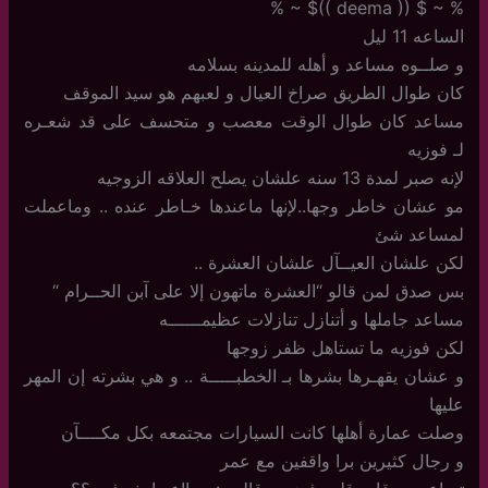
% ~ $ (( deema ))$ ~ %
الساعه 11 ليل
و صلــوه مساعد و أهله للمدينه بسلامه
كان طوال الطريق صراخ العيال و لعبهم هو سيد الموقف
مساعد كان طوال الوقت معصب و متحسف على قد شعـره
لـ فوزيه
لإنه صبر لمدة 13 سنه علشان يصلح العلاقه الزوجيه
مو عشان خاطر وجها..لإنها ماعندها خـاطر عنده .. وماعملت
لمساعد شئ
لكن علشان العيــآل علشان العشرة ..
بس صدق لمن قالو “العشرة ماتهون إلا على آبن الحــرام “
مساعد جاملها و أتنازل تنازلات عظيمــــــه
لكن فوزيه ما تستاهل ظفر زوجها
و عشان يقهـرها بشرها بـ الخطبـــــة .. و هي بشرته إن المهر
عليها
وصلت عمارة أهلها كانت السيارات مجتمعه بكل مكــــآن
و رجال كثيرين برا واقفين مع عمر