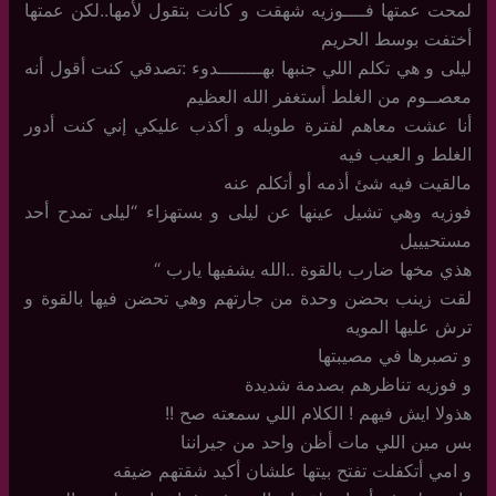
لمحت عمتها فــــوزيه شهقت و كانت بتقول لأمها..لكن عمتها
أختفت بوسط الحريم
ليلى و هي تكلم اللي جنبها بهــــــــدوء :تصدقي كنت أقول أنه
معصــوم من الغلط أستغفر الله العظيم
أنا عشت معاهم لفترة طويله و أكذب عليكي إني كنت أدور
الغلط و العيب فيه
مالقيت فيه شئ أذمه أو أتكلم عنه
فوزيه وهي تشيل عينها عن ليلى و بستهزاء “ليلى تمدح أحد
مستحيييل
هذي مخها ضارب بالقوة ..الله يشفيها يارب “
لقت زينب بحضن وحدة من جارتهم وهي تحضن فيها بالقوة و
ترش عليها المويه
و تصبرها في مصيبتها
و فوزيه تناظرهم بصدمة شديدة
هذولا ايش فيهم ! الكلام اللي سمعته صح !!
بس مين اللي مات أظن واحد من جيراننا
و امي أتكفلت تفتح بيتها علشان أكيد شقتهم ضيقه