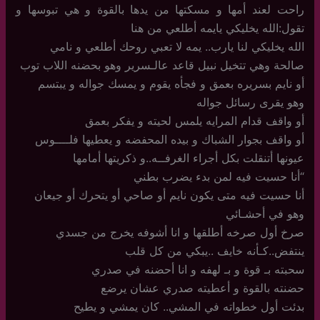
راحت لعند أمها و مسكتها من يدها بالقوة و هي تبوسها و
تقول:الله يخليكي يايمه أطلعي من هنا
الله يخليكي لنا يارب.. يمه لا تعبي روحك أطلعي و نامي
صالحة وهي تتخيل نبيل قاعد عالـسرير وهو بحضنه اللاب توب
أو نايم بسريره بعمق و فجأه يقوم و يمسك جواله و يبتسم
وهو يقرى رسائل جواله
أو واقف قدام المرايه يلمس لحيته و يفكر بعمق
أو واقف بجوار الشباك و بيده المحفضه و يعطيها فلــــوس
عيونها أتنقلت بكل أجراء الغرفــه..و ذكريتها أمامها
“أنا حسيت فيه لمن بدء يضرب بطني
أنا حسيت فيه متى يكون نايم أو صاحي أو يتحرك أو جيعان
وهو في أحشـائي
صرخ أول صرخه أطلقها و انا أشوفه يخرج من جسدي
ينتفض..كـأنه خايف ..يبكي من كل قلب
سحبته بـ قوة و بـ لهفه و انا أحضنه في صدري
حضنته بالقوة و أعطيته صدري عشان يرضع
بدئت أول خطواته في المشي.. كان يمشي و يطيح