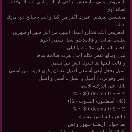
المفروض يابتي ماينفعش ترفعي أبوئك و انتي لساتك ولادة و
تعبانه أوي
ماينفعش بترهقي عمرك أكتر من كدا و انت ياصالح دي مرتك
تعبانه
المفروض انكم تختارو اسماء البيبي من أئبل شهر أو شهرين
نطقت صالحة و قالت:خلو أسيل تسمي أخوها
الحمد الله على سلامتك يا ليلى
ليلى ومالها نفس تكلم أحد.. نفرت صالحة بيدها
و قالت لبنتها :ها اسوله ايش تبي تسمي
أسيل بخجل:أبغى أسمعي أصيل عشان يكون قريب من أسمي
عمر وهو يردد : أصيل و أسيل .. أسيل و أصيل
يالله على البركـة الأسم
% ~ $ (( deema ))$ ~ %
(($~ أسطــورة المــوت ~$))
% ~ $ (( deema ))$ ~ %
﴿ الجزء السادس عشر ﴾
بعد حوالي أربعــة شهور و نص
أكمالا للأحداثات التي مرت قبل الأربعه شهـور