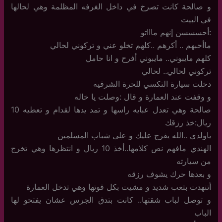
و صالحة كانت تصرخ في داخل الغرفه المظلمة وهي لحالها
في البيت
:أحسسسن إنهم ماااتو
ماأحبهم .. أكرهم ..كلهم تخلو عني و تركوني لحالي
كلهم مايبوني.. مايبوني أفرح و انا حامل
تركوني لحالي.. لحالي
دخلت سيارة التكسي للحرة الشرقيه
و وقفت عند العمارة و قال :وصلت يا خاله
صالحة وهي تعدل عبايه راسها و تمد يدها لقدام و تعطيه 10
ريال:خذ رزقك
ياولدي ..الله يفرج عليك و على شباب المسلمين
الهندي مافهم نص كلامها..أخذ 10 ريال و انتظرها وهي تخرج
من سيارته
و بعدها حرك يشوف رزقه
أتنهدت بتعب شديد و مشيت بكل قوتها وهي تدخل العمارة
و توصل لباب شقتها.. كانت بتدق الجرس عشان يفتحو لها
الباب