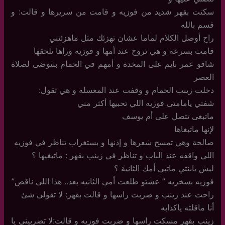
سكتت بقهر شديد من فوزيه و قامت من سريرها و قالت: و
قسم بالله
راح أوصل الكلام لماما عشان تهزئك مثل ماهزئتني
قامت بسرعه و هي تروح عند أمها و فوزيه وراها تلحقها
شافو عمر نايم على المخدة و أمهم في الحمام بتتوضى لصلاة
العصر
دخلت زينب الحمام و وقفت عند المغسله و هي تقول:
شفتي يامامتي فوزيه اللي تحبيها أكثر مني
ماتبغى تتصل على أم يوسف
لإنها ماتبغاها
صالحة وهي تمسح شعرها و إذنها و بستغراب تناظر في فوزيه
اللي واقفه عند الباب و تناظر في زينب بقهر : ماتبغيها ؟
ليش يابنتي ماتبي أمك الثانية ؟
فوزيه بسخريه ” عشتو طلعت أمي الثانيه بعد.. هذا اللي ناقص”
راحت عند زينب و ضربت راسها و قالت بقهر: لا تقولي شئ
أنا ماقلته ياكذابه
زينب بقهر مسكت راسها و ضربت فوزيه و قالت:لا تضربيني يا