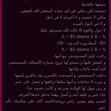
دمعتها عالخدها
تسمعه لكن مافي في اليد حيلـه :أستغفر الله العظيم
مافي لا حشمه و لا أحترام لا في امك
و لا في أخوك الميت
لا حول ولاقوة إلا بالله..الله يصبرهم عليك
% ~ $ (( deema ))$ ~ %
(($~ أسطــورة المــوت ~$))
% ~ $ (( deema ))$ ~ %
راحت ليلى المستوصف مع أمها..
و كشفو عليها و سمحو لها تروح بسيارة الأسعاف للمستشفى
لإنه لسه ماجات ولادتها
دخلت المستشفى و أنسدحت عالسرير بعد ماغيرو لبسها
و مرت 4 ساعات و أمها معاها ترافقها و تتصل على عمر
و ربي سهل لها الولادة بسرعه و كانت خفيفه جدا
جاء عمر و خلفه أمه و أسيل وهما يدخلو عندها الغرفه..
ابتسم وهو يبوس راس زوجته:الحمد الله على سلامتك ياأم
عمر