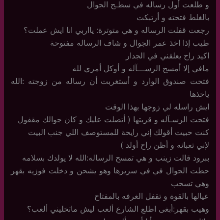
و طلعت أول رساله في سطـح الجوال
بالغلط فتحته و أرتبكت
رجعت قفلت الرساله و هي متوترة: يااربي انا ايش عملت؟
طيب إذا اخذ عمر الجوال و شاف الرساله مفتوحة
اكيد راح يعلقني في الجدار
مافي إلا أمسح الرســـآله و أوكل أمري لله
فتحت صندوق الوارد و أستغربت أن رساله من زوجته :الله
ياخذها
ايش راسله لي زوجها بهذا الوقت
فتحت الرسـآله و قريتها ( أتصلت عليك و كان جوالك مقفول
كنت حبيت أقولك إني رايحة للمستوصف اللي جنب البيت
لإني تعبانه و أظن راح أولد )
ببرود قالت زينب و هي تمسح الرساله:الله لا يولدك بسلامه
حطت الجوال في في سريرها وهو يشحن و دخلت فوزيه بقهر
وهي تسحب
عيالها بالقوة و تقفل الغرفه بالمفتاح
وهيب بقهر:أبغى اطلع الشارع ألعب ليش ماتخليني ألعب؟