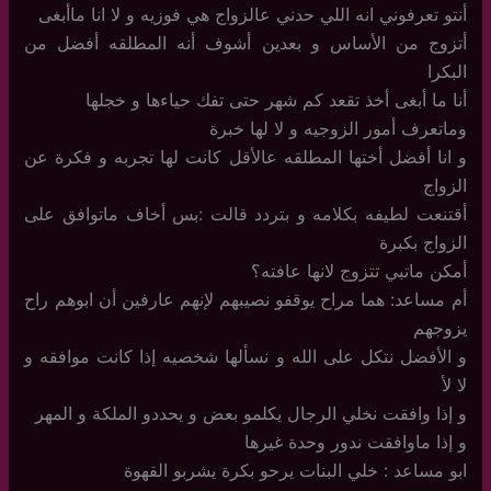
أنتو تعرفوني انه اللي حدني عالزواج هي فوزيه و لا انا ماأبغى
أتزوج من الأساس و بعدين أشوف أنه المطلقه أفضل من
البكرا
أنا ما أبغى أخذ تقعد كم شهر حتى تفك حياءها و خجلها
وماتعرف أمور الزوجيه و لا لها خبرة
و انا أفضل أختها المطلقه عالأقل كانت لها تجربه و فكرة عن
الزواج
أقتنعت لطيفه بكلامه و بتردد قالت :بس أخاف ماتوافق على
الزواج بكبرة
أمكن ماتبي تتزوج لانها عافته؟
أم مساعد: هما مراح يوقفو نصيبهم لإنهم عارفين أن ابوهم راح
يزوجهم
و الأفضل نتكل على الله و نسألها شخصيه إذا كانت موافقه و
لا لأ
و إذا وافقت نخلي الرجال يكلمو بعض و يحددو الملكة و المهر
و إذا ماوافقت ندور وحدة غيرها
ابو مساعد : خلي البنات يرحو بكرة يشربو القهوة