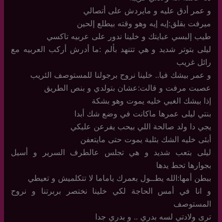
و عمر أدق عليه و مايردش على أتصالي
ميرفت بقلق:إيه إيه وهو وقته بيطلع إلحين
طيب إلبسي عبايتك و خلينا ندور على عربيه تاكسي
ليلى بتوتر شديد و هي تتنهد بألم :ما أدرش أركب العربيه مع
رائل غريب
و عمر بيشك فيا.. خلينا نروح برجولنا للمستوصف الئريب
عصبت مرفت و قالت:عشان بتولدي و بنص الطريق
إذا بيشك الغبي خليه يموت وهو بشكة
بنتي ليلى عمرها ماكانت في وضع شك أبدا
يجي دا ولد صالحة اللي بيحب يفرعن عليكي
أبئى خليه الشك بئلبة يموت حتى مايتعفن
ليلى بتعب شديد و هي تجلس عالطرف السرير و أسيل
بجوارها تحط يدها
ببطن أمها:الله يطــول بعمرك ياماما لا تتكلميش و تعيطي
و انا في أمس الحاجة لكي خلينا نختصر بربرتنا و نروح
المستوصف
ترى ولادتي لسه بدري .. و بدري جدا