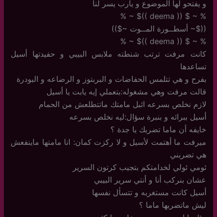
و يفتحو لها الموضوع و يارب يسر لنا
% ~ $ (( deema ))$ ~ %
(($~ أسطــورة المــوت ~$))
% ~ $ (( deema ))$ ~ %
كانت مرفت ترتب شنطته ملابس البيبي و حفيدتها أسيل
تساعدها
بفرح و هي تتلمس الحفاضات و البربتوز و الرضاعه و البودرة
قالت مرفت وهي مشغوله:بتعملي إيه يابت يا أسيل
لازم نخلص بسرعه ائبل مامتك ماتتطلعش من الحمام
أسيل ببرائه و بنبرة سؤال:ليه نخلص بسرعه
خايفه أن ماما تضربك يا جدة ؟
ميرفت ما أهتمت لأسيل و لا ركزت كمان: انا مامتها ماينفعش
هي تضربني
ئومي ئولي لخدامتكم بتجيب كرتون السرير
عشان بنركب أنا و أنتي سرير البيبي
أسيل كانت مستغربه و تتسأل نفسها
ليش ماتضربها ماما ؟