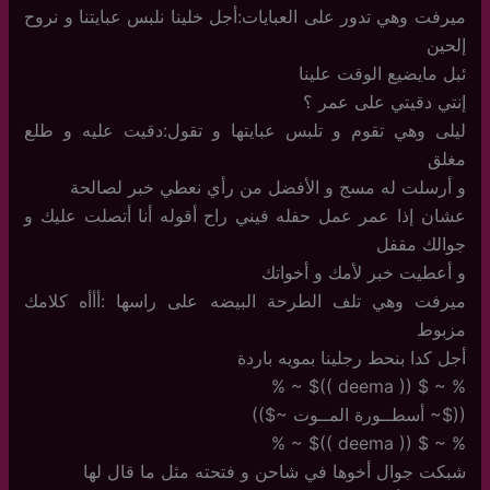
ميرفت وهي تدور على العبايات:أجل خلينا نلبس عبايتنا و نروح
إلحين
ئبل مايضيع الوقت علينا
إنتي دقيتي على عمر ؟
ليلى وهي تقوم و تلبس عبايتها و تقول:دقيت عليه و طلع
مغلق
و أرسلت له مسج و الأفضل من رأي نعطي خبر لصالحة
عشان إذا عمر عمل حفله فيني راح أقوله أنا أتصلت عليك و
جوالك مقفل
و أعطيت خبر لأمك و أخواتك
ميرفت وهي تلف الطرحة البيضه على راسها :أأأه كلامك
مزبوط
أجل كدا بنحط رجلينا بمويه باردة
% ~ $ (( deema ))$ ~ %
(($~ أسطــورة المــوت ~$))
% ~ $ (( deema ))$ ~ %
شبكت جوال أخوها في شاحن و فتحته مثل ما قال لها