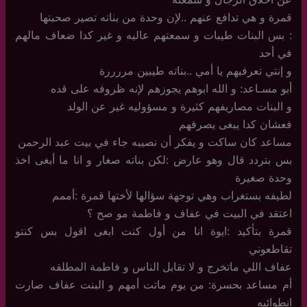
قمرة و هي تدافع عنهم ..لإن وحدة من بناته تصير صحبتها
: بس البنات طيبات و سمعتهم عاليه و غير كدا ضعاف مالهم
في أحد
و إنتي تعرفيهم يا أمي ..بناته طيبين مررررة
أبو مسـاعد: و الله ابوهم يجوزهم لإنه ظروفه على قده
و البنات مصاريفهم كثيرة و مسؤوليه غير عن الولد
فعشان كدا يبغى يصرفهم
مساعد كان ساكت و يفكر أن نصيبه جاء في بيت عبد الرحمن
بس بتردد قال وهو عارض :لكن بناته صغار و انا ما أبغى اخذ
وحدة صغيرة
لطيفه بستغراب وهي توجهة سؤالها لأختها قمرة :أممم
اعتقد في البيت في عفاف و فاطمة مو صح ؟
قمرة بتأكيد :ايوة انا من أول كنت ابغى اقول بس كنتو
تقاطعوني
عفاف اللي ماتخرج و لا تقابل الناس و فاطمة المطلقه
أم مساعد بحسرة: من يوم ماتت أمهم و البنت عفاف صارت
انطوائيه