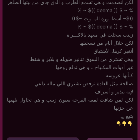
لكن أنصدمت و هي تسمع الطرب و الدق جاي من بيتها الطاهر
% ~ $ (( deema ))$ ~ %
(($~ أسطــورة المــوت ~$))
% ~ $ (( deema ))$ ~ %
زينب سجلت في معهد بالاكـــراة
لكن خلال أيام من تسجيلها
أتغير كرها.. لأشتياق
وهي تشتري من السوق تنانير طويله و بلايز و شنط
غير أدوات المكـياج .. و هي تدلع روحها
كـأنها عروسه
صالحة مثل العادة ترفض تشتري اللي ماله داعي
لإنه تبذير و أسراف
لكن لمن شافت لمعه الفرحة بعيون زينب و هي تحاول تلهيها
عن حزنها
يتبع ,,,,