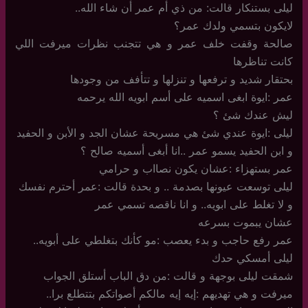
ليلى بستنكار قالت: من ذي أم عمر أن شاء الله..
لايكون بتسمي ولدك عمر؟
صالحة وقفت خلف عمر و هي تتجنب نظرات ميرفت اللي
كانت تناظرها
بحتقار شديد و ترفعها و تنزلها و تتأفف من وجودها
عمر :ايوة ابغى اسميه على أسم ابويه الله يرحمه
ليش عندك شئ ؟
ليلى :ايوة عندي شئ هي مسريحة عشان الجد و الأبن و الحفيد
و ابن الحفيد يسمو عمر ..انا أبغى أسميه صالح ؟
عمر بستهزاء :عشان يكون نصااب و حرامي
ليلى توسعت عيونها بصدمة .. و بحدة قالت :عمر أحترم نفسك
و لا تغلط على ابويه.. و انا ناقصه تسمي عمر
عشان يبموت بسرعه
عمر رفع حاجب و بدء يعصب :مو كأنك بتغلطي على أبويه..
ليلى أمسكي حدك
شمقت ليلى بوجهة و قالت :من دق الباب أستلق الجواب
ميرفت و هي تهديهم :إيه إيه مالكم أصواتكم بتتطلع برا..