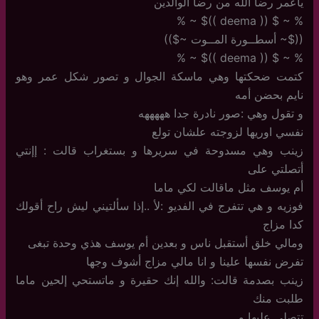
ياعمر رضا الله من رضا الوالدين
% ~ $ (( deema ))$ ~ %
(($~ أسطــورة المــوت ~$))
% ~ $ (( deema ))$ ~ %
كتمت ضحكتها وهي ماسكة الجوال و تصور شكل عمر وهو
نايم بحضن أمه
و تقول وهي :صور نادرة جدا هههههه
نفسي اوريها لزوجته علشان تولع
زينب وهي مسدوحة في سريرها و بستغراب قالت : إإنتي
أتصلتي على
أم يوسف مثل ماقالت لكي ماما
فوزيه و هي تتفرج في الفديو :لأ ..إذا سألتيني ليش راح أقولك
كدا مزاج
ومالي خلق أستقبل ناس و بعدين أم يوسف هذي وحدة تبغى
تفرض نفسها علينا و انا مالي مزاج أشوف وجها
زينب بصدمة قالت: والله إنك حقيرة و ماتستحي إلحين ماما
طلبت منك
تتصلي عليها و