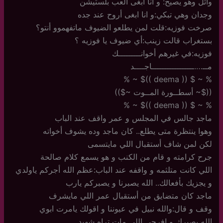
وائل وهو يصيح: و أنا أبغى ألعب بلستيشن
وجدان وهي تبكي:و انا ابغى أروح عند جده
صرخت فوزيه:قلت لمن يطلعو الضيوف ماتفهموو أنتو؟
بستغراب قالت زينب:أي ضيوف يا فوزيه ؟
فوزيه:في غيرهم أخوانـــــــــك
مــ….ـــــــــــــــــاجــــد
% ~ $ (( deema ))$ ~ %
(($~ أسطــورة المــوت ~$))
% ~ $ (( deema ))$ ~ %
ماجد جالس في المجلس و عمر واقف عند الباب
وهوا ينتظرة متى يطلع.. كان ماجد وده يشوف أخواته
لكن لمن شاف أستقبال اللي مايتسمى
جرح كرامته و قام من الكنب و هو يسمع كلام صالحة
اللي كانت متلثمه و واقفه عند الباب:عظم الله أجركم ياولدي
و يجزيك بأفعالك.. الله يصبرنا و يصبركم يارب
ماجد كان متضايق من أستقبال عمر اللي مايشرف
وقف و قال:والله نبيل في عيوننا و اقولك يامرت ابوي
الله يصبرك و افرحي اللي مات تراه شهيد