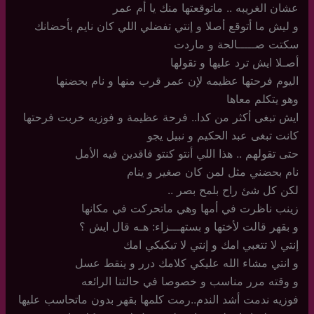
عشان الغريبه .. ماتوقعتها منك يا أم عمر
و ليش ما أتوقع أصلا و إنتي تفضلي اللي كان نايم بأحضانك
سكتت صـــــالحة و ماردت
أصـلا ايش ترد عليها و تقولها
اليوم فرحتها عظيمه لإن عمر قرب منها و نام بحضنها
وهو يتكلم معاها
ايش تبغى أكثر من كدا.. فرحة عظيمة و فوزيه خربت فرحتها
كانت تبغى عبد الحكيم و نبيل يجو
حتى تقولهم .. هذا اللي أنتو كنتو فاقدين فيه الأمل
نام بحضني مثل لمن كان صغير و ينام
لكن كل شئ راح بلمح بصر ..
زينب ناظرت في أمها وهي ماتحركت في مكانها
و بقهر قالت لأختها و بستهـــزاء: هـه قال ايش ؟
إنتي لا تتعبي امك و إنتي لا تبكبكي امك
و انتي مشاء الله عليكي كلامك درر و ينقط عسل
و وقته مرر مناسب و خصوصا في حالتنا الرائعه
فوزيه ندمت أشد الندم..رمت كلمها بقهر بدون ماتحاسب عليها