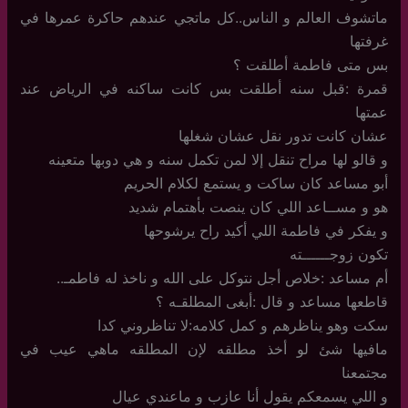
ماتشوف العالم و الناس..كل ماتجي عندهم حاكرة عمرها في
غرفتها
بس متى فاطمة أطلقت ؟
قمرة :قبل سنه أطلقت بس كانت ساكنه في الرياض عند
عمتها
عشان كانت تدور نقل عشان شغلها
و قالو لها مراح تنقل إلا لمن تكمل سنه و هي دوبها متعينه
أبو مساعد كان ساكت و يستمع لكلام الحريم
هو و مســاعد اللي كان ينصت بأهتمام شديد
و يفكر في فاطمة اللي أكيد راح يرشوحها
تكون زوجــــــته
أم مساعد :خلاص أجل نتوكل على الله و ناخذ له فاطمـ..
قاطعها مساعد و قال :أبغى المطلقـه ؟
سكت وهو يناظرهم و كمل كلامه:لا تناظروني كدا
مافيها شئ لو أخذ مطلقه لإن المطلقه ماهي عيب في
مجتمعنا
و اللي يسمعكم يقول أنا عازب و ماعندي عيال