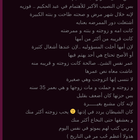
بس كان النصيب الأكبر للأهتمام في عبد الحكيم .. فوزيه
لإنه خلال شهر مرض و صحته طاحت و بنته الكبيرة
أشتغلت دور الممرضه بعنايه
كانت امه و زوجته و بنته و ممرضته
كانت قريبه من أكثر من أمها
لإن أمها أخلت المسؤوليه ..لإن عندها أشغال كثيرة
أو الأصح تحتاج هي أحد يهتم فيها
عمر نفس الشئ.. صالحة كانت زوجته و قريبه منه
عاشت معاه نص عمرها
لا ننسى إنها اتزوجت وهي صغيرة
و زوجته و حملت و مات زوجها و هي بعمر 35 سنه
بس حزنها كان أضعف بقليل
لإنه كان مشبع بغيـــــرة
كان الشيطان يردد في إذنها
يحب زوجته أكثر منك
و يعشقها حتى النخاع أكثر منك
و ربي كتب لهم يموتو في نفس اليوم
هذولا أعظم حُب مر في التاريخ )