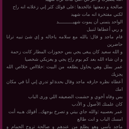
صالحة و دمعتها عالخدها :على قولك كثر إني زعلانه انه راح
لكني مفتخرة انه مات شهيد
الواحد يتمنى أن يموت شهيــــــــــد
و ربي أعطاها لنبيل
قام ماجد و قال: يالله مع سلامه ياخاله و إي شئ تبيه ترانا
حاضرين
و الله سعيد كان يبغى يجي بس حجوزات المطار كانت زحمة
و ان شاء الله بعد كم يوم راح يجي و يعزيكي شخصيا
عمر بملل وهي يحاول يطلعه من البيت :خلاااص خلااص الله
يجزيك
أعطاه نظره حارقه ماجد وقال بحدة:لو تدري إني أنا في مكان
امك
بس وفاه أخوي و حشمت الضعيفه اللي ورى الباب
كان علمتك الأصول و الأدب
عمر بعصبيه :والله جاي بيتي و تصرخ بوجهك.. أقولك هـيه أنت
امسك الباب و انت طالع
ماجد بأسى وهو يطلع من عندهم و صالحة تروح الحمام و