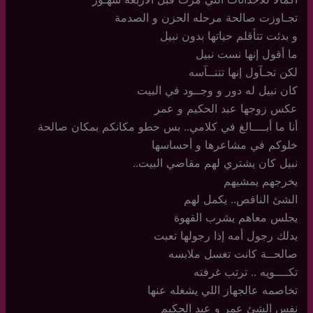
تجـاوزت صالحة مرحله الحزن و الصدمة
و بدئت تتأقلم حياتها بدون نبيل
ما أقول إنها نست نبيل
لكن تحـآول إنها تتنــآسه
كان نبيل له دور و وجــود في البيت
عكس زوجها عبد الحكيم و عمر
أنا ما أبــــالغ في كلامي.. بس حطو مكانكم بمكان صالحة
خلوكم في مشاعرها و أحساسها
نبيل كان يشتري لهم مقاضي البيت..
يخرجهم يمشيهم
الشئ الناقص.. يكمل لهم
يجلس معاهم يشرب القهوة
يدلك رجول أمه إذا رجولها تعبت
صالحــة كانت تغسل ملابسه
تكــــويه .. ترتب غرفته
تخاصمه عالجهاز اللي يشغله عنها
نفس الشئ عمر و عبد الحكيم