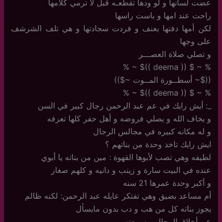
عضت لسانها و لو ودها تقطعـه قبل لا ترمي كلامها
راحت عند امها و باست راسها
لكن أمها دفتها بعنف و فردت سجادتها و هي تلف الشرشف
على وجها
و تصلي صلاة العصـــر
% ~ $ (( deema ))$ ~ %
(($~ أسطــورة المــوت ~$))
% ~ $ (( deema ))$ ~ %
_: أيش رايك في عم عبد الرحمن رجال كبير في السن
و يخاف الله و يصلي فروضه و أهل حفر كلها تعرفه
و له مكانه كبيره في مجالس الرجال
ايش رايك تاخذ وحدة من بناتهم ؟
لطيفه وهي تصب لأبوها القهوة : مين من بناته يا أبوي
عنده في البيت سارة و زينب و دانيه و كلهم صغار
و أكبر وحدة عمرها 21 سنه
أم مساعد بضيق وهي تفتكر عايله عبد الرحمن: لكنه ظالم
يجوز بناته كل من هب و دب بدون مايسأل
عن أخلاق الرجال و سمعته