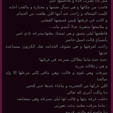
مثل بابا يضرب جده و يخاصمها كثير
قامت من مكانها و هي تسأل نفسها و محتارة و مالقت اجابه
كلمت الشغاله و راحت عند أمها اللي طلعت من الحمام
و كانت في غرفتها تلبس قميصها القطني
و ملامحها متغيرة جداا :أممم مامـ…
قاطعتها ليلى بضيق و هي تمسك بطنها:بسرعه نادي امي
بأنصياع قالت اسيل:حاضر
راحت لغرفتها و هي تشوف الخدامه تفك الكرتون بمساعدة
جدتها
:جدة جدة ماما تبغااكي بسرعه في غرفتها
و هي زعلااانه مررة
ميرفت وهي تقوم و قالت: وهي مافي إللي مزعلها إلا ولد
صالحة
اللي تاركها من العصريه و ماجاء عندها حتى إلحين
دنا وكلت أمري لله تعالي
دخلت غرفه بنتها و قالت لها ليلى بسرعه وهي متضايقه
: ماما مرفت بطنئ بدئت تعورني
دنا حاسه انه ولادتي قريبه