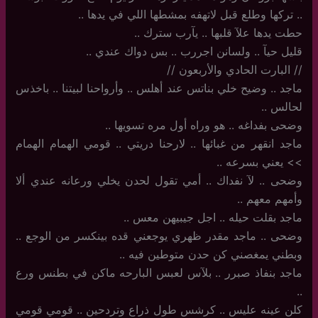
.. تركها وطلع قبل لاتهفه بمشطها اللي في يدها ..
حطت يدها علآ قلبها .. يآرب سترك ..
قليل حيآ .. ولسانن اجررب .. بس دواك عندي ..
//‏ البارت الحادي والأربعون //
ماجد .. وضيح خلي بناتس عند أهلس .. وأرواحنا لبيتنا .. باخذس
لحالس ..
وضحى بفداغه .. هو وراه أول مره تسويها ..
ماجد انقهر من غبائها .. لارحنا دريتي .. قومي الهمام الهمام
>> يعني بسرعه ..
وضحى .. لآ نفداك .. أمي تقول لحدن يخلي ورعانه عندي ألا
وأمهم معهم ..
ماجد بقلت حيله .. اجل جيبيهن معس ..
وضحى .. ماجد مقدر ظهري يوجعني قده بينكسر من الوجع ..
وبطني يمغصني كن حدن متوطين فيه ..
ماجد بنفاذ صبرر .. بلآس لعبس البارحه ماكن في بطنس ورع
..
كلن عينه عليس .. كرشس طول ذراع وتردحين .. قومي قومي