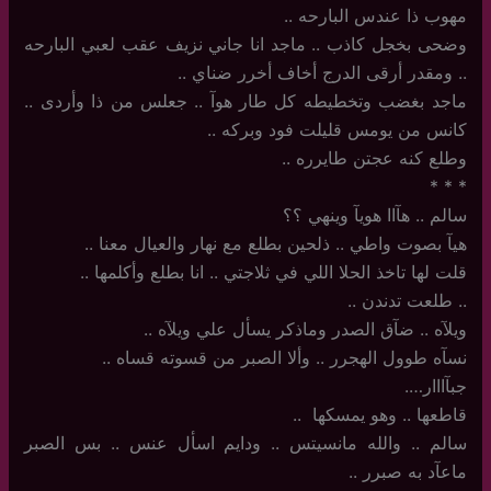
مهوب ذا عندس البارحه ..
وضحى بخجل كاذب .. ماجد انا جاني نزيف عقب لعبي البارحه
.. ومقدر أرقى الدرج أخاف أخرر ضناي ..
ماجد بغضب وتخطيطه كل طار هوآ .. جعلس من ذا وأردى ..
كانس من يومس قليلت فود وبركه ..
وطلع كنه عجتن طايرره ..
‏*‏ * *
سالم .. هآاا هويآ وينهي ؟؟
هيآ بصوت واطي ‏.. ذلحين بطلع مع نهار والعيال معنا ..
قلت لها تاخذ الحلا اللي في ثلاجتي .. انا بطلع وأكلمها ..
..‏ طلعت تدندن .. ‏
ويلآه .. ضآق الصدر وماذكر يسأل علي ويلآه ..
نسآه طوول الهجرر .. وألا الصبر من قسوته قساه ..
جبآااار….
قاطعها .. وهو يمسكها ‏ ..
سالم .. والله مانسيتس .. ودايم اسأل عنس .. بس الصبر
ماعآد به صبرر ..