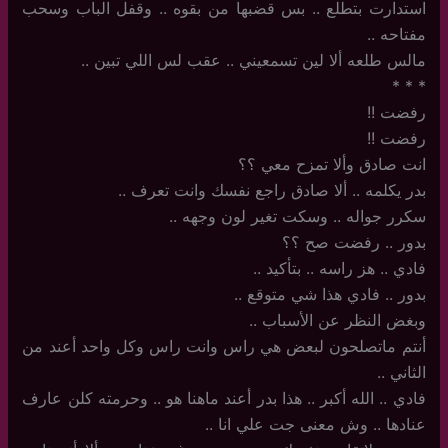
استدارت بتطلع .. بس قضبها من بقوه .. وقفل الباب وسحب
مفتاحه ..
مالس طلعه ألا لين تسمعيني .. عقب لس اللي تبين ..
‏*‏ * *
رفضت !!
رفضت !!
انت صادق وألا تمزح معي ؟؟
بدر يكلمه ‏.. ألا صادق راجع نفسك وانت تعرف ..
سكرر جواله .. وسكت تغير لون وجهه ..
بدور .. رفضت صح ؟؟
فادي ‏.. هز راسه .. بتأكيد ..
بدور .. فادي هذا شي متوقع ..
وبغض النظر عن الأسباب ..
أنتم ماتصلحون لبعض هي راس وانت راس وكل واحد أعند من
الثاني ..
فادي .. الله أكبر .. هذا بدر أعند ماهنا هو .. وحرمته كلن عارف
عنادها .. وش معنى جت علي انا ..