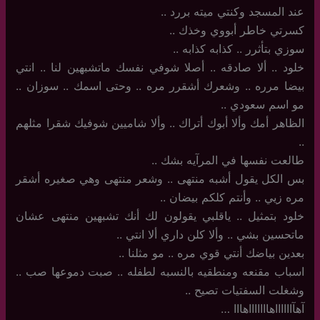
عند المسجد وكنتي ميته بررد ..
كسرتي خاطر أبووي وخذك ..
سوزي بتأثرر .. كذابه كذابه ..
خلود .. ألا صادقه .. أصلا شوفي نفسك ماتشبهين لنا .. انتي
بيضا مرره .. وشعرك أشقرر مره .. وحتى اسمك .. سوزان ..
مو اسم سعودي ..
الظاهر أمك وألا أبوك أتراك .. وألا شاميين شوفيك شقرا مثلهم
..
طالعت نفسها في المرآيه بشك ..
بس الكل يقول أشبه منتهى .. وشعر منتهى وهي صغيره أشقر
مره زيي .. وأنتم كلكم بيضان ..
خلود بتمثيل .. ياقلبي يقولون لك أنك تشبهين منتهى عشان
ماتحسين بشي .. وألا كلن داري ألا انتي ..
بعدين بياضك أنتي قوي مره .. مو مثلنا ..
اسباب مقنعه ومنطقيه بالنسبه لطفله .. صبت دموعها صب ..
وشغلت السفتيات تصيح ..
آهآااااااهاااااااهااا …