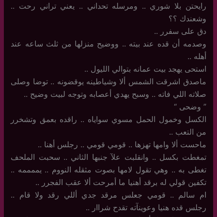
رايحتن بلا شوري .. ومرسله تحداني .. يعني تراني رحت ‏..
وشعندك ؟؟
دق على سفرر ‏..
وصدمه أن قده عند بيته .. ووضيح منزلها من ثلث ساعه عند
أهله ..
استحى يهجد بيت عمانه بتوالي الليول ..
ماصدق اشرقت الشمس ألا وشياطينه يوقضونه .. توضا وصلى
صلاته اللي فاته ‏.. وسبح يهدي أعصابه وتوجه لبيت وضيح ..
‏”‏ وضحى “
الكسل وخمول الحمل مسوي سواياه .. راقده بعمق وتشخرر
من التعب ..
ماحست ألا وامها تهزها .. قومي قومي .. رجلس أهنا ..
تمغطت بكسل .. وانقلبت علآ جنبها الثاني .. سحبت الملحف
تغطى به .. وهي تقول لامها بصوت مثقله النووم .. يممممه ..
تكفين قولي له برقد أهنيا ما أمرحت ألا عقب الفجرر ..
ام سالم .. قومي جعلس مرقد جدي أللي رقد ولا قام ..
رجلس قده هنيا وعوينآته تقدح شراار ..