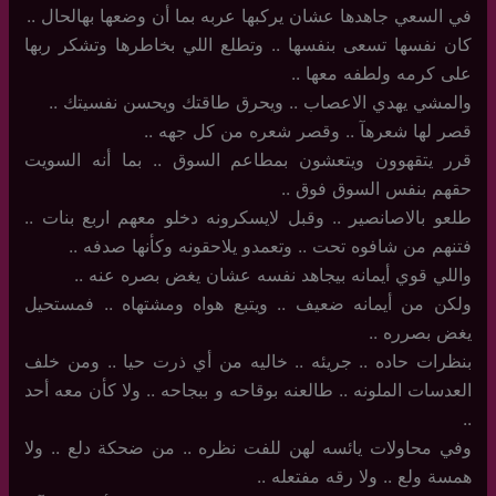
في السعي جاهدها عشان يركبها عربه بما أن وضعها بهالحال ..
كان نفسها تسعى بنفسها .. وتطلع اللي بخاطرها وتشكر ربها
على كرمه ولطفه معها ..
والمشي يهدي الاعصاب .. ويحرق طاقتك ويحسن نفسيتك ..
قصر لها شعرهآ .. وقصر شعره من كل جهه ..
قرر يتقهوون ويتعشون بمطاعم السوق .. بما أنه السويت
حقهم بنفس السوق فوق ..
طلعو بالاصانصير .. وقبل لايسكرونه دخلو معهم اربع بنات ..
فتنهم من شافوه تحت .. وتعمدو يلاحقونه وكأنها صدفه ..
واللي قوي أيمانه بيجاهد نفسه عشان يغض بصره عنه ..
ولكن من أيمانه ضعيف .. ويتبع هواه ومشتهاه .. فمستحيل
يغض بصرره ..
بنظرات حاده .. جريئه .. خاليه من أي ذرت حيا .. ومن خلف
العدسات الملونه .. طالعنه بوقاحه و ببجاحه .. ولا كأن معه أحد
..
وفي محاولات يائسه لهن للفت نظره .. من ضحكة دلع .. ولا
همسة ولع .. ولا رقه مفتعله .. ‏