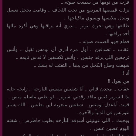
فزت من نومها من سمعت صوته ..
نزلت قميصها المرتفع من تحت اللحآف .. وقامت بخجل تغسل
وتبدل ملابسها وتسوي ماكياجها ..
طالعها وهي تحرك بتوتر .. تدري أنه يراقبها وهي أكره مالها
أحد يراقبها ..
قطع جوو الصمت صوته ..
عقاب .. تصدقين .. أول مره أدري أن نومس ثقيل .. وأنس
ترجفين اللي يرقد جنبس .. وأنس تكشفين لآ قدس نايمه .. ‏
شهقت وطاح الكحل من يدها .. التفتت له بشك ..
أنا !!
من يقول !!
عقاب .. محدن قالي .. أنا شفتس بنفسي البارحه .. رايحه جايه
بذا السرير كنس ماقد رقدتي بسرير .. لو بطني ماسلم منس ..
قمت أباعدل نومتس .. شفتس متعريه لين بطنس .. الله يستر
عورتس في الدنيآ والآخره .
وبخبث .. اللي عييتيني أشوفه البآرحه بطيب خاطرس .. شفته
اليوم غصبن عنس ..