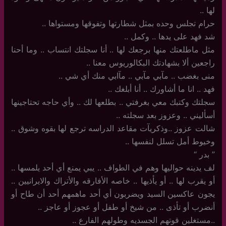
لها ..
حرام تجلس وحده بمثل شطارتها وتفوقها ومستواها ..
شد فهد على يدها .. وكمل ..
مثل ماطلعتك منها برجعك لها .. أنا سجلتك انتساب .. وما أحنا
راجعين ألا بشهادتك البكالوريوس معنا ..
منى بغضب .. مآبي مآبي .. مآابي منك أي شي ..
فهد .. انا ما أشاورك .. أنا أبلغك ..
سجلتك وكتبك معي بغرفتي .. بطلعها لك .. وأي حاجه تحتاجينها
أسأليني .. وعزوز بعد سجلته ..
شالت عزوز ..وذكريآت مقاعد الدراسه ترجع لها بقوه وشوق ..
وخيوط أمل تسلل لنفسها ..
‏”‏ بدر “
لف يدينه حواليها وهم في الطواف .. يبي يمنع أي أحد يلمسها ..
أو يقرب لها .. أو يأذيها .. خاصه الأفارقه والأتراك والايرانيين ..
يجون عاكسين السيد ويضربون أي أحد ماهمهم أحد أن طاح أو
أنضرب أو تأذى .. من شيخ أو طفل أو عجوز أو عاجز ..
..مستغلين قوتهم الجسديه وطولهم الفارع ..