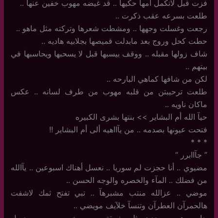
فزت قبل لاتكمل أمها حكيها .. قد غيضه مهوب خفين عنها ..
طلعت بسرعه عقب ذكرت ..
رجعت وغسلت وجهها .. ومشطت شعرها وتركته مثل ماهو ..
حطت كحل وروج بعد مابدلت قميصها بجلابيه هاديه ..
شاف زولها مقبله .. ووقف بيسبها قبل لا يسحبها ويحاسبها في
بيتهم ..
لكن من شافها كماهي البارحه ..
طلعت ترحيبتن من قلبه مهوب من طرف لسانه .. عكس
ماكان ناويه ..
حيآ الله أم البشاير >> بنتها بشرى الكبيره
فتحت عيونها بصدمه .. من يآااهيه ألى أم البشاير !!
‏*‏ * *
‏”‏ جآاابرر “
مضيوي .. أنا حجزت لم سوريا .. نعسل أهناك اسبوعين .. يآالله
من فضلك .. المآء والخصره والوجه الحسن ..
موضي .. عزالله منتب مشبرهآ .. تبي تفتح ثمك لاشفت
هالحمرآن العطرآن وتنسآ خلآيف مويضي ..