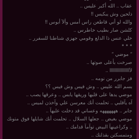
عقاب ‏.. الله أكبر عليس ..
ذلحين وش يبكيس !!
والله لو أني قاطعن راس أمس وألآ أبوس !!
كلشن صار بطيب خاطرس ..
خلي عنس ذا الدلع وقومي جهزي شناطنا للسفرر ..
‏*‏ * *
‏”‏ موضي “
صرخت بأعلى صوتها ..
لآاااااااااااااااا ..
فز جابرر من نومه ..
بسم الله عليس .. وش فيس وش فيس ؟؟
موضي يدها على قلبها وريقها يابس ‏.. وعرقها يصب ..
آه يآقلبي .. تحلمت أنك معرسن علي وآخذن لميس ..
جابر .. هههههههه وعساني قد دخلت عليهآ ..
موضي بغيض .. جعلها السلال .. تحلمت أنك شايلها فوق متونك
.. وكراعينهآ البيض توآمآ قدامك ..
ومتمسكتن بقذلتك ..