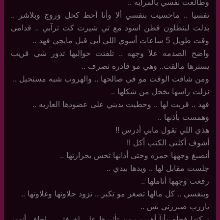
وطالعت نفسي بالمرايه ..
نفسيا .. ماحسيت بنفسي ألا وأنا أحط كحل وروج وبلاشر ..
بدلت لبنطلون قطن اسود مع تي شيرت كت ترآبي .. قدامي
وقت طويل 5 ساعات أسوي اللي أبي قبل مايجي فهد ..
واضح الصدمه علآ وجهه .. تلفتت حواليها تدور شي قريب
يسترها مالقت.. وهي مو قادره تصرف ..
ومن شافت الوقت مو في صالحها .. والهروب شبه مستحيل ..
نزلت راسها بخجل من شكلها ..
فهد .. قربت لها .. وحطيت يديني على عضودها العاريه ..
وهمست بأذنها ..
هذي اللي تقول مابي أدرس !!
أشوف أكلتي الكتب أكل !!
أنصبغ وجهها حمره وحتى أذانها تحس بحرارتها ..
جلست مقابل لها .. ويدها بيدي ..
رفعت وجهها أتاملها ..
وبنفسي .. كل مالها تصغر مو تكبر .. تزود حلاوتها وغلاوتها ..
ياررب صبررني بس ..
تركتها فجأه وأنآ أهررب من تأثيرها علي لغرفتي .. إخاف أتهور