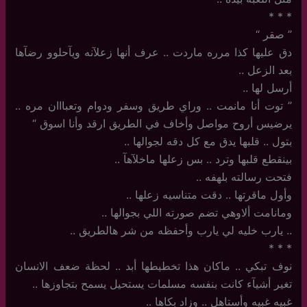
‏*‏ * *
‏”‏ صقر “
دق عليها كذا مرره ماردت .. عرف أنها زعلآنه ويآحلوو رضآها
بعد الزعل ..
أرسل لها ..
‏”‏ توت أنا مانمت .. وراي طريق وسفر ودوام وتعبااان مره ..
يرضيس أروح مواصل وأخاف في الطريق ارقد وأنا اسوق “
بتول .. قلبها يدق مع كل دقه لجوالها ..
بينقطع قلبها وترد .. بس زعلها ماخلآهآ ..
فتحت رسالته بلهفه ..
وأول ماقرتها .. دقت متناسيه زعلها ..
ومانامت ألاوهي تضم صورته اللي بجوالها ..
..‏ يارب خليه لي يارب وأحفظه من شر هالطريق ..
‏*‏ * *
نوف تبكي .. ماكان هذا تخطيطها أبد .. لحظة ضعف الانسان
تغير أشيآء كانت بنفسه مسلمات يستحيل يسمح بتجاوزها ..
غبيه غبيه وأستاهل .. وزاد بكاها ..