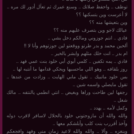
توظف .. واحفظ صلاتك .. وسنع عمرك ثم تعآل أدور لك مره ..
لا أعرست وين بتسكنها ؟؟
وين بتعيشها منه ؟؟
عيالك لاجو وين بتصرف عليهم منه ؟؟
فادي ‏.. انتم جوزوني ومالكم دخل بشي ..
ألحين محمد و بدر طرتو ووقعتو لين جوزتوهم وأنا لا !!
ام بدر .. انت خلك مثلهم وابشر بالخير ..
فادي .. يمه تكفين .. كلمي أبوي أبي خلود بنت عمي فهد ..
روز بلقافه .. وهو اللي ماحسبها ويحكي قدامها ما أنتبه لها ..
بس خلود ماتبيك .. تقول مابي الهايت .. وزادت من عندها ..
تقول مايصلي واسمه شين ..
رجفها لين طاحت وراها وبغيض .. انتي انطمي يالنتفه .. مالك
شغل ..
وكمل لأمه .. يهدد ..
والله والله أن مازوجتوني خلود بالحلال لاسافر لاقرب دوله
وآخذ أقررب بنت كلب وأبلشكم معها ..
وبنغزه .. وألا .. والله والله لاعيد زمان منى وفهد وافجعكم