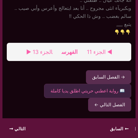
أنه جالك عيال .. طلقني ..
وبكبريآء انثى مجروح .. أنا بعد ابتعالج وأعرس وأبي صيب ..
سالم بغضب .. وش ذا الحكي !!
يتبع ,,,,,
◄ الجزء 11
الفهرس
الجزء 13 ►
→ الفصل السابق
رواية اعطني حريتي اطلق يديا كاملة
الفصل التالي ←
السابق
التالي