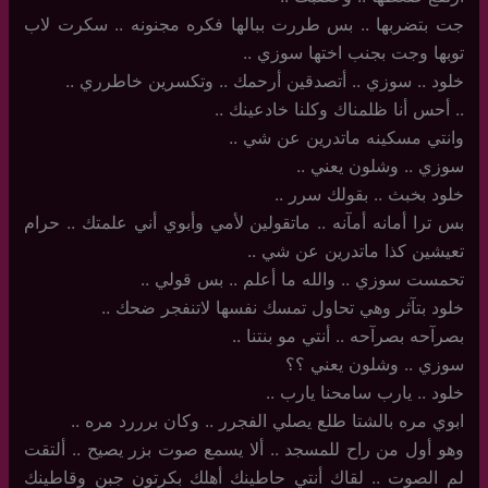
جت بتضربها .. بس طررت ببالها فكره مجنونه .. سكرت لاب
توبها وجت بجنب اختها سوزي ..
خلود .. سوزي .. أتصدقين أرحمك .. وتكسرين خاطرري ..
..‏ أحس أنا ظلمناك وكلنا خادعينك ..
وانتي مسكينه ماتدرين عن شي ..
سوزي .. وشلون يعني ..
خلود بخبث .. بقولك سرر ..
بس ترا أمانه أمآنه .. ماتقولين لأمي وأبوي أني علمتك .. حرام
تعيشين كذا ماتدرين عن شي ..
تحمست سوزي .. والله ما أعلم .. بس قولي ..
خلود بتآثر وهي تحاول تمسك نفسها لاتنفجر ضحك ..
بصرآحه بصرآحه .. أنتي مو بنتنا ..
سوزي .. وشلون يعني ؟؟
خلود ‏.. يارب سامحنا يارب ..
ابوي مره بالشتا طلع يصلي الفجرر .. وكان برررد مره ..
وهو أول من راح للمسجد .. ألا يسمع صوت بزر يصيح .. ألتقت
لم الصوت .. لقاك أنتي حاطينك أهلك بكرتون جبن وقاطينك