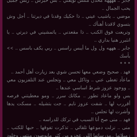
جابر .. ههههه محدن مثلس نويقتي .. بس خبرس .. ربس جميل
يحب الجمال ..
موضي .. ياشيب عيني .. ذا حكيك وقدنا في ديرتنا .. أجل وش
بتسوي لاقدنا أهنآك ..
وتربعت فوق الكنب .. ذا مقعدني .. ياتمشيني في ديرتي .. يا
انثبرر هنيا بداري ..
جابر .. هههه ول ول ما أيبس راسس .. ربي يكف باسس .. >>
بأسك
‏*‏ * *
فهد . صحيح وضعي معها تحسن شوي بعد زيارت أهل أحمد ..
ماعآد تغطى عني .. وتاكل معي .. وتجلس عند التلفزيون معي
.. ووجود عزوز شرط اساسي عندها ..
بس ولو ماعاد تطور .. مكانك سرر .. ومو معطيتني فرصه
أقررب لها .. شفت عزوز نايم .. جت بتشيله .. مسكت يدها
وأشرت لها تجلس ..
فهد .. منى صح أنا السبب في تركك للدراسه ..
منى .. نزلت دموعها تلقائي .. تذكرت تفوقها .. حبها للكتب ..
زميلاتها ..مدرساتها اللي عجزو من كثر مايوصون منتهى وخلود