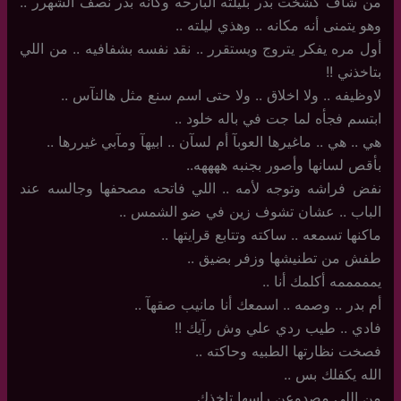
من شاف كشخت بدر بليلته البارحه وكأنه بدر نصف الشهرر ..
وهو يتمنى أنه مكانه .. وهذي ليلته ..
أول مره يفكر يتروج ويستقرر .. نقد نفسه بشفافيه .. من اللي
بتاخذني !!
لاوظيفه .. ولا اخلاق .. ولا حتى اسم سنع مثل هالنآس ..
ابتسم فجأه لما جت في باله خلود ..
هي .. هي .. ماغيرها العوبآ أم لسآن .. ابيهآ ومآبي غيررها ..
بأقص لسانها وأصور بجنبه ههههه..
نفض فراشه وتوجه لأمه .. اللي فاتحه مصحفها وجالسه عند
الباب .. عشان تشوف زين في ضو الشمس ..
ماكنها تسمعه .. ساكته وتتابع قرايتها ..
طفش من تطنيشها وزفر بضيق ..
يمممممه أكلمك أنا ..
أم بدر .. وصمه .. اسمعك أنا مانيب صقهآ ..
فادي .. طيب ردي علي وش رآيك !!
فصخت نظارتها الطبيه وحاكته ..
الله يكفلك بس .. ‏
من اللي مصدوعن راسها تاخذك ..