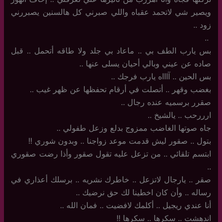
ويصير شي لاتحمد عقباه واللي صبرني كل هالسنين يصبررني
زود ..
‏ ‏..
بس يارب الطف بي .. ماعاد بي جلد ولا طاقه أتحمل .. قبل
صاده عن عيني وبالي أحيان يسلى عنها ..
بس الحين .. آاااه يارب فرجك ..
بغضب وقهر .. أتصلت في أرقام تحفظها عن ظهر غيب ..
صقرر برسميه عنده رجال ..
ارررحب .. يالشيخ ..
جاه صوتها الغاضب ممزوج بدلع وزعل طفولي ..
بتول .. صقور ليش قدمت موعد زواجنا .. وبدون شوري !!
ابتسم تلقائي .. من تزعل عليه تقول صقور وأذا رضت صقوري
..
صقر .. يارجال لاتزعل .. خاطرك نشريه .. برسلك أعذاري في
رساله .. وأن كان اخطينا لك حق نرضيك ..
أنا عندي ريجيل .. أكلمك لافضيت .. فمان الله ..
اندهشت .. سكرها .. سكرها !!