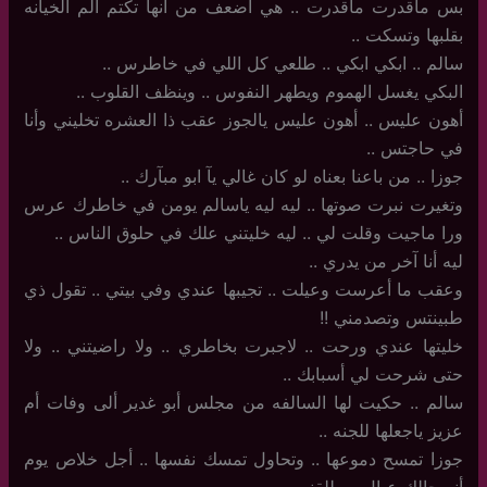
بس ماقدرت ماقدرت .. هي أضعف من أنها تكتم ألم الخيانه
بقلبها وتسكت ..
سالم .. ابكي ابكي .. طلعي كل اللي في خاطرس ..
البكي يغسل الهموم ويطهر النفوس .. وينظف القلوب ..
أهون عليس .. أهون عليس يالجوز عقب ذا العشره تخليني وأنا
في حاجتس ..
جوزا .. من باعنا بعناه لو كان غالي يآ ابو مبآرك ..
وتغيرت نبرت صوتها .. ليه ليه ياسالم يومن في خاطرك عرس
ورا ماجيت وقلت لي .. ليه خليتني علك في حلوق الناس ..
ليه أنا آخر من يدري .. ‏
وعقب ما أعرست وعيلت .. تجيبها عندي وفي بيتي .. تقول ذي
طبينتس وتصدمني !!
خليتها عندي ورحت .. لاجبرت بخاطري .. ولا راضيتني .. ولا
حتى شرحت لي أسبابك ..
سالم .. حكيت لها السالفه من مجلس أبو غدير ألى وفات أم
عزيز ياجعلها للجنه ..
جوزا تمسح دموعها .. وتحاول تمسك نفسها .. أجل خلاص يوم