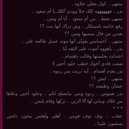
منتهى .. كول بعئلي حلاوه ..
بدر .. هههههههه كلك حلآ وودي آكلك يا أم سعود ..
منتهى بعبط .. من أم سعود .. أنا أم وسن ..
رفع حاجبه باستنكار .. وش دراك أنها بنت ؟؟
بعدين من قال بسميها وسن ؟؟
منتهى ‏.. أحساسي يقولي أنها بنوته عسل طالعه علي ..
بدر .. يآهووه أموت على الثقه أنا ..
اعتدلت بجلستها وقالت باهتمام ..
شفت فادي أخوك خطب خلود أختي !!
بدر بعدم أهتمام .. أيه دريت بس ردوه ..
منتهى .. ليش ؟؟
عشان وظيفته ؟؟
بدر بغموض .. ردوه وبس مايصلح لكم .. وخلود أختي وغلاها
من غلاك ومابي لها ألا الزين .. تركها وقام يلبس ..
‏*‏ * *
عقاب .. نوف نوف قومي .. أهلي وأهلس بيجون ذلحين
يسلمون علينا ..