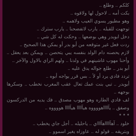
كلكم .. وطلع ..
بكت أمه .. لاحول لها ولاقوه ..
وهو مطيور يسوي العيب ولاهمه ..
توجهت للقبله .. يارب لاتفضحنا .. يارب سترك ..
دخل ابوبدر وهي بوضعها .. وحكت له كل شي ..
ردت فعل غير متوقعه من أبو بدر أو يمكن هذا الصحيح ..
لازم يحصنه دام الولد بنفسه يبي يتحصن .. ويمكن بعد يعقل ..
وأحنا مهوب غاشينهم في ولدنا .. ولهم الراي بالاول والآخر ..
أبو بدر .. طلع جواله يدق عليه ..
تردد فادي يرد أو لأ .. بس قرر يواجه أبوه ..
أبوبدر .. تبي بنت عمك تعال عقب المغرب نخطب .. وسكرها
بوجهه ..
لف فادي الطاره وهو مهوب مصدق .. فك يديه من الدركسون
وصفق .. يآااااهووووه هيآاااا هيآاااا هووووه ..
‏*‏ * *
خلود .. آهآااااهآاااي .. ياحليله .. أجل جاي يخطب ..
وبتريقه .. قولو له .. عاوزاه يغير اسموو ..