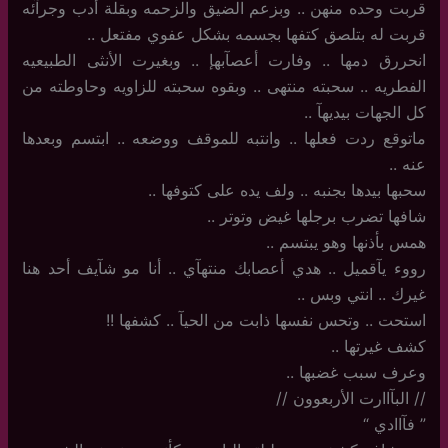
قربت وحده منهن .. وبزعم الضيق والزحمه وبقلة أدب وجرآئه
قربت له بتلصق كتفها بجسمه بشكل عفوي مفتعل ..
انحررق دمها .. وفارت أعصآبهإ .. وبغيرت الأنثى الطبيعيه
الفطريه .. سحبته منتهى .. وبقوه سحبته للزاويه وحاوطته من
كل الجهات بيديهآ ..
ماتوقع ردت فعلها .. وانتبه للموقف ووضعه .. ابتسم وبعدها
عنه ..
سحبها بيدها بجنبه .. ولف يده على كتوفها ..
شافها تضرب برجلها غيض وتوتر ..
همس بأذنها وهو يبتسم ..
رووء يآقميل .. هدي أعصابك منتهآي .. أنا مو شآيف أحد هنا
غيرك .. انتي وبس ..
استحت .. وتحس نفسها ذابت من الحيآ .. كشفها !!
كشف غيرتها ..
وعرف سبب غضبها ..
//‏ البآاارت الأربعوون //
‏”‏ فآاادي “