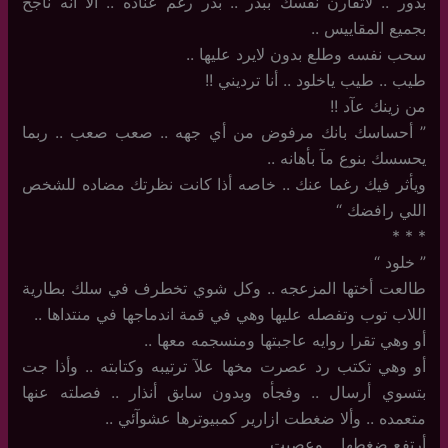
بدور .. لاتقارن نفسك ببدر .. بدر رغم عناده .. ألا أنه ناجح
بجميع المقاييس .. ‏
سحب نفسه وطلع بدون لايرد عليها ..
طيب .. طيب ياخلود .. أنا ترديني !!
من زينك عآد !!
‏”‏ أحساسك بانك مرفوض من أي جهه .. صعب صعب .. ربما
يحسسك بنوع مآ بأهانه ..
ويأثر فيك رغما عنك .. خاصه أذا كانت نظرتك مضاده للشخص
اللي رافضك “
‏*‏ * *
‏”‏ خلود “
طالعت أختها المزعجه .. وكل شوي تخطرف في سلك بطارية
اللاب توب وتفصله عليها وهي في قمة اندماجها في منتداها ..
أو وهي تقرا روايه عاجبتها ومنسجمه معها ..
أو وهي تكتب رد عصرت مخها علآ ترتيبه وكتابته .. وأذا جت
بتسوي أرسال .. وفجأه وبدون سابق أنذار .. فصلته عنها
متعمده .. وألا ضغطت ازارير كمبيوترها عشوآئي ..
أرتفع ضغطها .. وعصبت ..