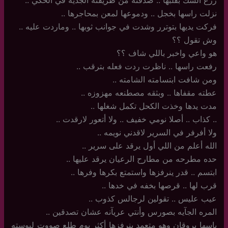
زرع الشك بقلبها .. صدقته من طريقته الجديه في الحكي ..
نزلت راسها بخجل .. ودموعها لمعن بمحاجرها ..
فركت يديها بتوترر وشدت في جوانب ثوبها .. وماردت عليه ..
وش تقول ؟؟
هو واعي واخبر باللي شاف ؟؟
رفعت راسها ‏.. ناظرت ردت فعله بترقب ..
ومن شافت ابتسامته الشامته ..
عطته مقفاها .. وبثقه مصطنعه مهزوزه ..
مدت يدها وخذت الكحل تكمل شغلها ..
.. كذاب .. أصلا نومي خفيف .. ولا أتعور لارقدت ..
ولا أفرفر في السرير لاقدني نويمه ..
الله أعلم من اللي أول يرقد على سرير ..
حده مطرحه من مطارح الرعيان يرقد عليها ..
ابتسم .. قدر ينرفزها واستمتع بكرها وفرها ..
قرب لها .. قرصها بخفه في خدها ..
عيب عليس .. تقولين لرجالس كذوب ..
المره الجآيه بصورس وأنتي عريآنه عشان تصدقين ..
باسها بروقان وهو متعمد ينرفزها أكثر يوم طلع صووت لبوسته