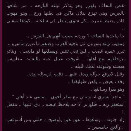
نفض اللحاف بقهرر وهو يتذكر ليلته البآرحه .. من شافها
بالعرس وهي تهزع بدلال ماكن في بطنها ورع ‏.. وهو مهوب
قادر يضبط عمره .. كل شوي يناظر في ساعته .. كودها تمشي
..
جآ بياخذها الساعه 1 وردته بحجت أنهم هل العرس ..
ومهيب زينه يسرون في وجيه العرب وقدهم قاعدين ماسرو ..
ثبرر عمره غصب .. لين تجي ثنتين وبيطلعها لو مابغت .. وبناته
بيزحلقهم مع أهلهآ .. شوفت عيال عمه بالبشت معاريس
هيضته وشوقته لذيك الليله ..
وقبل لايرفع جوآله ويدق عليها .. دقت الرساله بيده ..
وقف بغيض .. ولعن طوايفها ..
وهو يقرا رسالتها ..
‏”‏ ماجد أبسري انا وبناتي مع سفر أخوي .. بمسي عند أهلي “
استغفر ربه .. طلع برا لا حد يلاحظ غيضه .. دق عليها .. مقفل
!!
زاد جنونه .. وتوعدها .. هين هين ياوضيح .. خلني بس أشوفس
.. وألعن خامسس ..