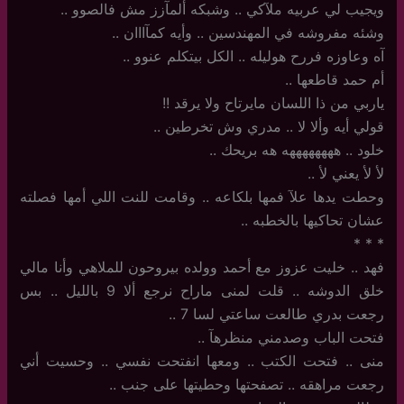
ويجيب لي عربيه ملآكي .. وشبكه ألمآزز مش فالصوو ..
وشئه مفروشه في المهندسين .. وأيه كمآااان ..
آه وعاوزه فررح هوليله .. الكل بيتكلم عنوو ..
أم حمد قاطعها ..
ياربي من ذا اللسان مايرتاح ولا يرقد !!
قولي أيه وألا لا .. مدري وش تخرطين ..
خلود .. ههههههههه هه بريحك ..
لأ لأ يعني لأ ..
وحطت يدها علآ فمها بلكاعه .. وقامت للنت اللي أمها فصلته
عشان تحاكيها بالخطبه ..
‏*‏ * *
فهد .. خليت عزوز مع أحمد وولده بيروحون للملاهي وأنا مالي
خلق الدوشه .. قلت لمنى ماراح نرجع ألا 9 بالليل .. بس
رجعت بدري طالعت ساعتي لسا 7 ..
فتحت الباب وصدمني منظرهآ ..
منى .. فتحت الكتب .. ومعها انفتحت نفسي .. وحسيت أني
رجعت مراهقه .. تصفحتها وحطيتها على جنب ..