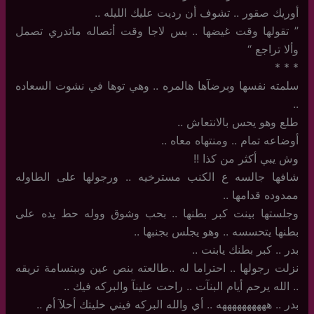
أوريك صقور .. تشوف أن رديت عليك الليله ..
‏”‏ تقولها وقت غيضها .. بس لاجا وقت أتصاله ماتدري تصمل
وألا تراجع “
‏*‏ * *
سلمته نفسها وبرضآها هالمره .. وهي توها في نشوت السعاده
..
طلع وهو يحس بالانتعاش ..
أوضاعه تمام .. ومنتهاه معاه ..
وش يبي أكثر من كذا !!
شافها جالسه ع الكنب مسترخيه .. ورجولها على الطاوله
ممدوده قدامها ..
وجلستها بينت كبر بطنها .. بحب وشوق ووله حط يده على
بطنها يتحسسه .. وهو يجلس بجنبها ..
بدر .. كبر بطنك يابنت ..
نزلت رجولها .. احتراما له ..طالعته بنص عين وببتسامة تريقه
.. الله يرحم أيام البنآت .. راحت علينآ والبركه فيك ..
بدر .. ههههههههههه .. أي والله البركه فيني خليتك أحلآ أم ..