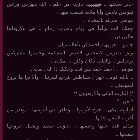
جابر يغيضهآ .. ههههههه يازينه من حلم .. الله يقهرس وراس
تقومين ذلحين وأنا مابعد شبعت منهآ ..
موضي ضربته بالمخده ..
جعلك انت ويآهآ في رياح وضرب رماح .. هي وكريعاتها
هالبررص ..
جابرر .. هههههه يآحسدكن يآهالنسوان ..
وش يضرس لاضحيتي لاختس المسلمه وخليتيها تشاركس
برجالس .. والقلب دكان وكلن له مكان ..
موضي .. أخمد أخمد بس انت وحكيك ذا اللي يغث ..
..‏ يالله قومي جهزي شناطس بنرجع لديرتنا .. وألا ترا هآ بروح
للموستي ..
//‏ البارت الثاني وألأربعوون //
‏”‏ جوزا “
انهارت تبكي .. جرح لأنوثتها .. وطعن في أمومتها .. وغدر من
أقرب الناس لقلبهآ ..
سالم قعد جنبها وحضنها .. حاولت تبعده وتشيل جروحها
بنفسها ..