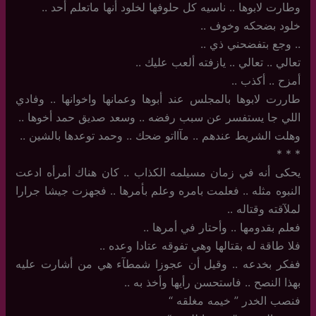
وطارت لابوها .. ناسيه كل حلوفها لخلود أنها ماتعلم أحد ..
خلود بضحكه وخوف ..
.. وجع بتفضحني ذي ..
تعالي .. تعالي .. يازفته ألعب عليك ..
أمزح .. أكذب ..
طاررت لابوها بالمجلس عند أبوها وعمانها واخوانها .. وفادي
اللي جا يستفسر عن سبب رفضه .. وسعد صديق حمد أخوها ..
وهلت الشريط عندهم .. مآااتو ضحك .. وحمد توعدها بالشين ..
‏*‏ * *
يحكى أنه في زمان مسيلمه الكذاب ‏.. كان هناك أمرأه ادعت
النبوه مثله .. فعلمت بامره وعلم بأمرها .. فجهزت جيشا جرارا
لملآقته وقتاله ..
فعلم بقدومها .. وأحتار في أمرها ..
فلا طاقة له بقتالها وهي تفوقه عتادا وعده ..
ففكر بخدعه .. وقيل أن عجوزا شمطآء هي من أشارت عليه
بهذا النصح .. فاستحسن رأيها وأخذ به ..
فنصب الخدر ” خيمه مغلقه “