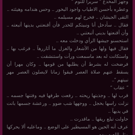
وجهز المخدع ” سريرا للنوم “
وعطره بأحسن الاطياب واجود البخور .. وحس هندامه وهيئته ..
التقى الجيشان .. فخرج لهم مسيلمه .. ‏
فقال .. سأدخل أنا ونبيتكم للخدر فأن أقنعتني بدينها أتبعته ..
وأن أقنعتها بديني أتبعتني ..
استحسنو جيشها الرأي ودخلت معه ..
فقال فيها ولها من الأشعار والغزل ما أثاررهآ .. فرغب بها ..
واستكانت له بعد ماسمعت ورأت واستنشقت ..
فرضخت له بشرط أن يطلبها من قومها .. وكان مهرا أن
يسقط عنهم صلاة العصر فبقوا زمانا لايصلون العصر مهر
نبيتهم “..
‏”‏ عقاب “
قرب لها .. وجذبتها ريحته .. رفعت طرفها فيه وفتنها جسمه ..
نزلت راسها بخجل .. ووجهها شب ضوو .. ورعشة جسمها بانت
في يديهآ ..
حاولت تبلع ريقها .. ماقدرت ..
عرف أنه الحين هو المسيطير على الوضع .. وماعليه ألا يحركها
مثل اللعبه بيده ..