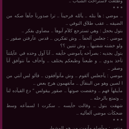
وطلعت لاستراحت الشباب ..
‏*‏ * *
..‏ موضي : هآ بتله .. يآلله فرحينآ .. ترا صدورنآ جآهآ صكه من
الضيقه .. عقب طلآق النوفي ..
بتول بخجل : وهي تسترجع كلآم آبوهآ .. مضآوي بفكر ..
موضي : جعلس آلحفآ .. وش تفكرين .. قدس عآرفتن صقور ..
ولو خشته شفتيهآ .. وش تتنين ؟؟
بتول بجديه : بصرآحه يآموضي خآيفه .. آنآ آول وحده في عآيلتنآ
تآخذ بدوي .. و طبعنآ وطبعكم يختلف .. وآخآف مآ نتوآفق آنآ
وصقر ..
موضي : يآجعلس آلقوم .. وش مآتوآفقون .. قآلو لس أنتي من
ا لصين وهو من البنقآل .. مآتفهمون هرج بعض ..
مآيبلهآ فهم .. وخفضت صوتهآ .. صقور بيقولس ” دع القيآده لنآ
.. وتمتع بالرحله ..
شهقت بتول .. وقالت خآيسه .. سكرت ا لسمآعه وسط
ضحكآت موضي آلعآليه ..
‏*‏ * *
منتهى : موآصله مآنمت من هم المشوار ..