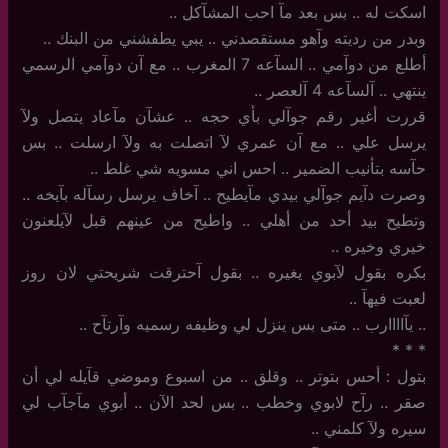
اسكت له .. بس بعد مآ احب المشآكل ..
وبدر من رديته وآهو مستقصدني .. يبي يطفشني من البنك ..
أطلع من دوآمي .. السآعه 7 المغرب .. مع آن دوآمي الرسمي
ينتهي .. آلسآعه 4 آلعصر ..
قررت أغير رقم جوآلي بأي حجه .. عشآن مآعاد يتصل ولآ
يرسل علي .. مع آن عمري لآ اتصلت به ولآ ارسلت .. بس
حآسه بتأنيب الضمير .. احس اني مسويه شي غلط ..
وصرت دآيم جوآلي بيدي مآيطيح .. آخاف يرسل رسآله بآيخه ..
وتطيح بيد أحد من أهلي .. واطيح من عينهم قبل لآيلعنون
خيري وخيره ..
بكره بقول لآبوي يغيره .. بقول آحترقت شريحتي لان روز
لعبت فيهآ ..
.. يآاااارب .. متى بس ينزل لي وظيفه رسميه وآرتآح ..
‏*‏ * *
بتول : أحس بتوتر .. وقلق .. من اسبوع وموضي قآيله لي أن
صقر .. رآح لابوي وخطب .. بس لحد الآن .. أبوي مآجآب لي
سيره ولآ كلمني ..