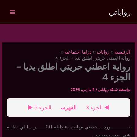
خطي
رواياتي
لى
لمحتوى
الرئيسية
روايات
دراما اجتماعية
رواية اعطني حريتي اطلق يديا – الجزء 4
رواية اعطني حريتي اطلق يديا –
الجزء 4
بواسطة
شبكة رواياتي
/
9 مارس، 2026
◄ الجزء 3
الفهرس
الجزء 5 ►
نــــــــــــوره .. عطني مهله يا عبدالله افكــــــر .. اللي تطلبه
شي صعب صعب ..