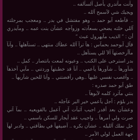
وآنت مآتدري بأصل آلسآلفه ..
ويجيك شي لآسمح آلله ..
..‏ قآطعه آبو حمد .. وهو مفتشل في بدر .. ومعجب بمرجلته
آللي خلته يضحي بسعآدته وزوآجه عشآن بنت عمه .. ومآيدري
أن : ” الذيب مآيهرول عبث “
قآل آبوحمد بحمآس : هآ ترآ آلله عطآك منتهى .. تستآهلهآ .. وآنآ
مآأرخصتهآ آلآ للي يستآهل ..
بدر استرخى على الكنب .. وعيونه لمعت بانتصار .. كمل ..
شآورهآ .. شآورهآ يآعمي .. آنآ قد خطبتهآ وردتني .. مآبي آخذهآ
.. وآغصب نفسي عليهآ ..وهي رآفضتني .. وآنا للحين شآريهآ ..
طق آبو حمد صدره :
بنتي مآترد كلمه لآبوهآ ..
بدر بلؤم : آجل يآعمي خير البر عآجله ..
وعشآن بعد أقدر اجيب آثبآت آني آعمل بالقويعيه .. بمآ آني
صرت ولي أمرهآ .. واجيب عقد أيجار للسكن باسمي ..
خل نملك آلليله .. عشآن بكره .. آضيفهآ في بطآقتي .. وادبر لهآ
جهة العمل لولي الأمر ..