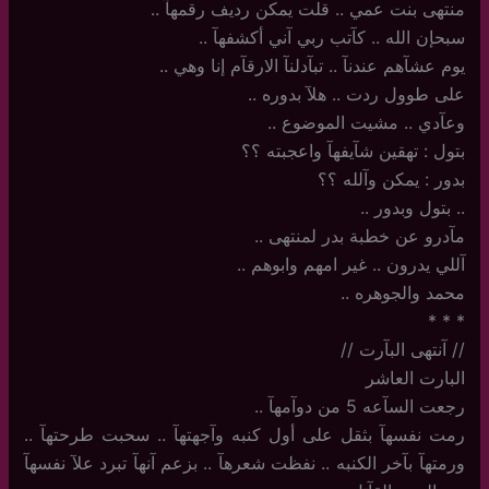
منتهى بنت عمي .. قلت يمكن رديف رقمهآ ..
سبحإن الله .. كآتب ربي آني أكشفهآ ..
يوم عشآهم عندنآ .. تبآدلنآ الارقآم إنا وهي ..
على طوول ردت .. هلآ بدوره ..
وعآدي .. مشيت الموضوع ..
بتول : تهقين شآيفهآ واعجبته ؟؟
بدور : يمكن وآلله ؟؟
..‏ بتول وبدور ..
مآدرو عن خطبة بدر لمنتهى ..
آللي يدرون .. غير امهم وابوهم ..
محمد والجوهره ..
‏*‏ * *
//‏ آنتهى البآرت //
البارت العاشر
رجعت السآعه 5 من دوآمهآ ..
رمت نفسهآ بثقل على أول كنبه وآجهتهآ .. سحبت طرحتهآ ..
ورمتهآ بآخر الكنبه .. نفظت شعرهآ .. بزعم آنهآ تبرد علآ نفسهآ