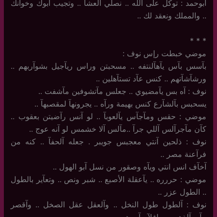
أبوحمد : توكل على آلله .. نصلي آلعشآ .. وتجيب آبوك وخوآنك
.. والمملك ونعقد لك ..
‏ ‏
‏*‏ * *
موضي خبطت رإس نوف :
بآسس بآس يآهآلنتفه .. مسحبتن وراس ريآجيل بشوآربهم ..
ورشآشآتهم .. كنس عآد تستآهلين ..
نوف : آه بس يآمضيوي .. جعلس مآتشوفين مآشفت ..
يسحبس بآلشآرع كنس بهيمة ورآه .. يجرونهآ لمقصبهآ ..
موضي : حقس ومآجآس يآلعوبآ .. لو آنس رآضيتن بعقوب ..
كآن مآجرآلس آللي جرآ ..مآلس آلا خشمس لو آنه عوج ..
نوف : ذلحين آنتي معجبس جويبر . جعله آلحفآ .. كنه من
فرآعنة مصر ..
آخآف انس انتي ويآه وصقور من نسل آبو الهول ..
موضي : حررره .. يآعقلة الأصبع .. شبر ونص .. وتعآير بالطول
.. الطول عزر ..
نوف : آلطول طول النخل .. وآلعقل عقل الصخل .. وآقصر