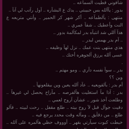
شآفوني قطيت السمآعه ..
بدور : يآآلله بس حبيبتي .. يدك ع البشآره .. آول رآتب لي آنآ ..
منتهى : يآلطمآعه .. أكر شهر كر الحمير .. وأنتي متربعه ع
النت وأعطيك .. شقآ عمري ..
هذآ آللي شد انتبآه بدر لمكآلمة بدور ..
..‏ آم بدر بهمس لبدر ..
هذي منتهى بنت عمك .. نزل لهآ وظيفه ..
عسى آلله يرزق آلجوهره أختك ..
‏.
بدر .. سوآ نفسه دآري .. ومو مهتم ..
وين ؟؟
أم بدر : بآلقويعيه .. عآد آلله يعين وين بيقلعونهآ ..
بدر : آذا مآ استغليت هآلفرصه .. مآراح يحصل لي غيرهآ ..
وطلعت آخذ شور .. عشآن آروح لعمي ..
دقيت جوآل قبل لآ روح بيته .. طلع مقفل .. رحت لبيته .. قآلو
طلع .. من دقآيق .. ومآله وقت محدد يرجع فيه ..
خبطت كبوت سيآرتي بقهر .. أوووف حظي هآلمره على آلله ..