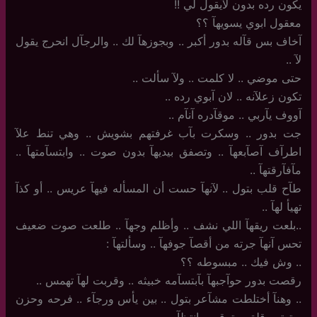
يكون رده بدون لآيقول لي !!
معقول ابوي يسويهآ ؟؟
آخاف بس قآله بدور أكبر .. وبجوزهآ لك .. والرجآل انحرج يقول
لآ ..
حتى موضي .. لا كلمت .. ولآ سألت ..
تكون زعلآنه .. لان آبوي رده ..
آووف يآربي .. موقآدره آنآم ..
جت بدور .. وسكرت بآب غرفتهم بشويش .. وهي تنط علآ
اطرآف آصآبعهآ .. وتصفق بيديهآ بدون صوت .. وابتسآمتهآ ..
مآفآرقتهآ ..
طآح قلب بتول .. لآنهآ حست أن المسأله فيهآ عريس .. أو كذآ
تهيأ لهآ ..
..بلعت ريقهآ اللي نشف .. وأظلم وجهآ .. طلعت صوت ضعيف
تحس آنهآ جرته من أقصآ جوفهآ .. وسألتهآ :
..‏ وش فيك .. مبسوطه ؟؟
رقصت بدور حوآجبهآ بآبتسآمه خبيثه .. وقربت لهآ تهمس .. ‏
..‏ وهنآ أختلطت مشآعر بتول .. بين يأس ورجآء .. فرحه وحزن