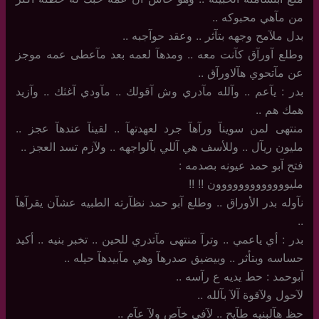
من مآهي محبوكه ..
بدل ملآمح وجهه بتآثر .. وعقد حوآجبه ..
وطلع آورآق كآنت معه .. ومدهآ لعمه بعد مآعطى عمه موجز
عن مآتحوي هآلاورآق ..
بدر : يآعم .. وآلله مآدري وش آقولك .. مآودي آغثك .. وآزيد
همك هم ..
منتهى لمن سوينآ ورآهآ جرد لعهدتهآ .. لقينآ عندهآ عجز ..
مليون ريآل .. وللأسف هي آللي بآلواجهه .. ولآزم تسد العجز ..
فتح آبو حمد عيونه بصدمه :
مليووووووووووووون !! !!
نآوله بدر الأوراق .. وطلع آبو حمد نظآرته الطبيه عشآن يقرآهآ
..
بدر : أي ياعمي .. وترآ منتهى مآتدري للحين .. تخبر بنيه .. أكيد
حساسه وبتأثر .. وبيضيق صدرهآ وهي مآبيدهآ حيله ..
آبوحمد : حط يديه ع رآسه ..
لآحول ولآقوة آلآ بآلله ..
حظ هآلبنيه طآيح .. لآفي خآص ولآ عآم ..