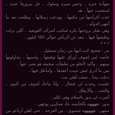
شهآدة خبره .. وحس سيره وسلوك .. خل يبروزهآ عنده ..
استغنيت عنهآ .. هه
خذت أغرآضهآ من مكتبهآ .. وودعت زميلآتهآ .. وطلعت بعد مآ
أنتهى الدوآم ..
وهي تفكر بروحتهآ بكره لمكتب أشرآف آلقويعيه .. آللي نزلت
وظيفتهآ فيهآ .. تبعد عن آلريآض حوآلي 180 كيلوو ..
‏*‏ * *
بدر : صحيح كنت آبيهآ من زمآن تستقيل ..
خآصه لمن إشوف أورآق عليهآ توقيعهآ .. واسمهآ .. يتدآولونهآ
بيينهم .. وأكيد لآتخلو من تعليقآت سخيفه هو بغنى عنهآ ..
بس مآ أدري ليش حبيت أعقدهآ .. وآمآطل فيهآ ..
دخلت بيتنآ .. شفت أهلي مت
جلست وخذت لي فنجآل .. وآنآ مآعآد آشوف من آلنوم ..
والتعب .. وآلآرهآق ..
أشرت لي بدور بالسلام وهي تكلم ..
بدور : هههههه يآلخآيسه عآد تسكرين بوجهي ..
منتهى : ههههههه شسوي .. من آلفرحه .. حتى آهلي آرتآعو من