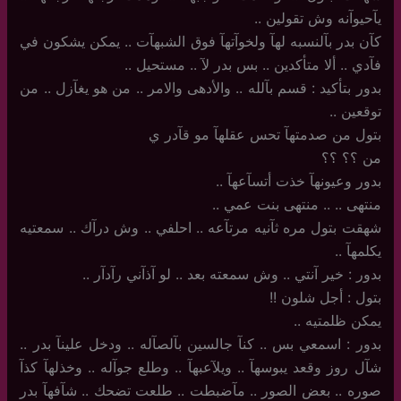
يآحيوآنه وش تقولين ..
كآن بدر بآلنسبه لهآ ولخوآتهآ فوق الشبهآت .. يمكن يشكون في
فآدي .. ألا متأكدين .. بس بدر لآ .. مستحيل ..
بدور بتأكيد : قسم بآلله .. والأدهى والامر .. من هو يغآزل .. من
توقعين ..
بتول من صدمتهآ تحس عقلهآ مو قآدر ي
من ؟؟ ؟؟
بدور وعيونهآ خذت أتسآعهآ ..
منتهى .. .. منتهى بنت عمي ..
شهقت بتول مره ثآنيه مرتآعه .. احلفي .. وش درآك .. سمعتيه
يكلمهآ ..
بدور : خير آنتي .. وش سمعته بعد .. لو آذآني رآدآر ..
بتول : أجل شلون ‏!!
يمكن ظلمتيه ..
بدور ‏: اسمعي بس .. كنآ جالسين بآلصآله .. ودخل علينآ بدر ..
شآل روز وقعد يبوسهآ .. ويلآعبهآ .. وطلع جوآله .. وخذلهآ كذآ
صوره .. بعض الصور .. مآضبطت .. طلعت تضحك .. شآفهآ بدر