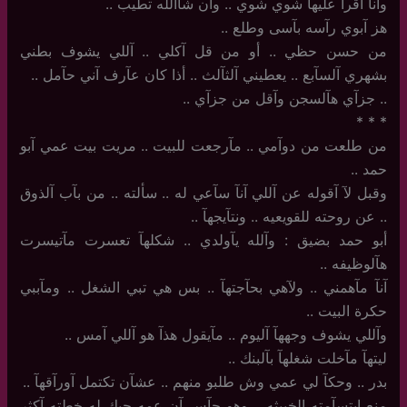
وآنا آقرآ عليهآ شوي شوي .. وآن شآالله تطيب ..
هز آبوي رآسه بآسى وطلع ..
من حسن حظي .. أو من قل آكلي .. آللي يشوف بطني
بشهري آلسآبع .. يعطيني آلثآلث .. أذا كان عآرف آني حآمل ..
.. جزآي هآلسجن وآقل من جزآي ..
‏*‏ * *
من طلعت من دوآمي .. مآرجعت للبيت .. مريت بيت عمي آبو
حمد ..
وقبل لآ آقوله عن آللي آنآ سآعي له .. سألته .. من بآب آلذوق
.. عن روحته للقويعيه .. ونتآيجهآ ..
أبو حمد بضيق : وآلله يآولدي .. شكلهآ تعسرت مآتيسرت
هآلوظيفه ..
آنآ مآهمني .. ولآهي بحآجتهآ .. بس هي تبي الشغل .. ومآببي
حكرة البيت ..
وآللي يشوف وجههآ آليوم .. مآيقول هذآ هو آللي آمس ..
ليتهآ مآخلت شغلهآ بآلبنك ..
بدر ..‏ وحكآ لي عمي وش طلبو منهم .. عشآن تكتمل آورآقهآ ..
منع ابتسآمته الخبيثه .. وهو حآس آن عمه حبك له خطته آكثر