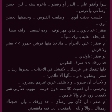
سوآ وآفقو علي .. البدر أو رفضو .. بآخره سنه .. لين احسن
أوضآعي وأعرس ..
..‏ جلست بجنب أبوي .. وطلعت الفلوس .. وحطيتهآ بحضن
أبوي ..
صقر : خذ يآبوي .. هذي مهر نوف .. رده لسعيد .. رآيته بيضآ ..
الله يخلف عليه بابرك منهآ ..
أم صقر : علي بالحرآم .. مآنآخذ منهآ قرشن حمرر >> يعني
ولا قرش ..
أبو صقر : يآولدي ‏ ..
خذ زرفك >> ضرف الفلوس ..
خلهآ تنفعك في عرسك .. لآتفشل في الاجنآب .. بيدبرهآ ربك ..
صقر : وشلون تدبر .. مآلهآ آلآ هآلدبره ..
وآلآجنآب أن صبرو .. وآلا بنلقى عربن غيرهم يصبرون ..
وعرسي .. أن قضيت 30سنه بدون حرمه .. مهوب ضآرني شي
لآقعدت زود عآم وآلآ عآمين ..
أم صقر : أن كآن تبي رضآي .. خذ زرفك .. وأن احتجنآك
زهمنآك .. وآلآ وآلله .. يآمقعدن أنت فيه مآيقعدني ..