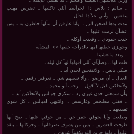
وربي مااشتهي العيشه واللحم .. قد نفسي عآيفته ..
..‏ سالم : بلآس ذا الخرآبيط آللي تاكليهآ .. تضرس مهيب
ينفعس .. وأنتي علآ ذا الحآل ..
مدت يدها لصحن الرز .. وآنا عارفن أن مآلهآ خاطرن به .. بس
عشآن لزمت عليها ..
خذت حمودي .. وقعدت أوكله ..
وجويزي حطتها امها بالدرآجه حقتهآ >> المشآيه
..‏ وبعد ماتعشينا ..
قلت لها .. وصآيآي آللي أقولهآ لهآ كل ليله ..
صكي بابس .. ولاتفتحين لحدن أبد ..
العيال .. أن مرضو .. وألا نقصهم شي .. تعرفين رقمي ..
ولآتحاكين قبل لآ أقول .. ارحب أبو محمد ..
وأن سمعتي حدن غيري رد .. سكري جوالس ولآتحآكين أبد ..
..‏ قفلي مطبخس وغازسس .. وانتبهي لعيالس .. كل شوي
تفقديهم ..
وطلعت وآنآ بجوفي جمر حي .. من خوفي عليها .. صح آنهآ
طوفت العشرين .. بس من يشوف تصرفآتهآ .. وحركآتهآ .. ينقد
عليهآ .. ولية حريم الله يكفينآ شرهن ..