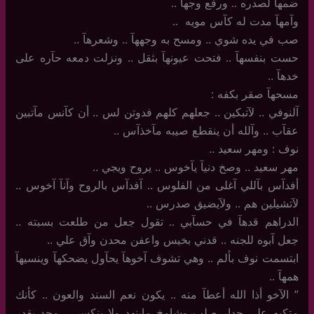
ضمهآ لصدره .. ورفع وجهآ .. ‏
وآمهآ مدت له كآس مويه ‏ ..
صب في يده شوي .. ومسح به وجههآ .. وشعرهآ ..
حست بنفسهآ .. فتحت عيونهآ بثقل .. ونزلت دمعه حآره على
خدهآ ..
مسحهآ صقر بكفه :
آلنوفي .. لآتبكين .. جعلهم كلهم فدوتن لس .. أن كآنس مآتبين
عقآب .. وآلله أن ينقطع صيبه مآخذآس ..
نوف : ومهر سعيد ..
مهر سعيد .. وصخ دنيآ يآخوس .. يروح ويجي ..
أفدآس بآللي آغلى من الفلوس .. آفدآس بالروح وآنآ آخوس ..
لآتشيلين هم .. ولآيضيق صدرس ..
الدراهم قدهآ في حسآبي .. تقول جعل من طلعت بسبته ..
جعل آبوه للجنه .. قدني بخيس واعفن محدن وآق علي ..
ابتسمت نوف بألم .. وهي تشوف آخوهآ يحآول يضحكهآ وينسيهآ
همهآ ..
‏”‏ الآخو أذا الله أعطآ منه .. يكون نعم السند والعون .. كأنك
متكيه على جدار صلب وشامخ ماينهد ولا ينكسر .. محد يقدر