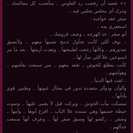
‏>‏> تقصد أن رفضت رد الفلوس .. سأتجنب كل مجالسك ..
وتترك أي مجلس يجلس فيه ..
صقر عقد حوآجبه :
استغفري يمه ..
أبو صقر : خذ الهرجه .. وضف قروشك ..
..‏ نوف آللي كآنت تحآول تدمج نفسهآ معهم .. ولآتضيق
صدورهم .. وكآنهآ رجعت لطبيعتهآ .. وتعدت أزمتهآ .. بعد مآ مر
اسبوعين علآ آللي صآر لهآ ..
كآنت بتطلع للحوش .. تقعد معهم .. بس سمعت نقآشهم ..
وهوآشهم ..
..‏ لفت فيهآ الدنيآ ..
وألوآن ودوآئر متعدده تدور في مجآل عيونهآ .. وطنين قوي
بأذآنهآ ..
تمسكت ببآب الحوش .. وبركت قبل لآ يغمى عليهآ .. وصوت
خبطة جسمهآ وهي تسنده علآ البآب .. افزع آبوهآ .. وآمهآ ..
وصقر .. ركضو لهآ وسبق صقر لهآ .. وعرف آنهآ سمعت
جدآلهم ..