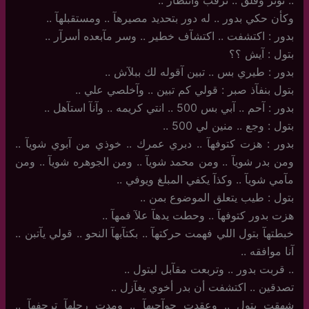
.. توتر وقلق .. ترقب وانتظآر ..
وكأن حكي بدور .. له دور بتحديد مصيرهآ .. ومستقبلهآ ..
بدور : اكتشفت .. اكتشآف خطير .. وسر مآبعده أسرآر ..
بتول : آيش ؟؟
بدور : طيري بس .. تبين آقوله لك ببلآش ..
بتول بنفآذ صبر : قولي كم تبين .. وآخلصي علي ..
بدور : آحم .. آبي بس 500 .. انتي كريمه .. وآنآ استآهل ..
بتول : وجع .. منين لي 500 .. ‏
بدور : هزت كتوفهآ .. دبري عمرك .. خوذي من آبوي شويآ ..
ومن بدر شويآ .. ومن محمد شويآ .. ومن الجوهره شويآ .. ومن
مآمي شويآ .. وكذآ يكفي المبلغ ويوفي ..
بتول : طيب يتعلق الموضوع بمن ..
هزت بدور كتوفهآ .. وحطت يدهآ علآ فمهآ ..
خبطتهآ بتول اللي فهمت حركتهآ .. بكتآبهآ النحو .. قولي يآتبن ..
آنا موافقه ..
..‏ قربت بدور .. وتربعت مقآبل لبتول ..
تصدقين .. اكتشفت أن بدر أخوي يغآزل ..
شهقت بتول .. وعقدت حوآجبهآ .. ومدت رجلهآ ترجفهآ ..