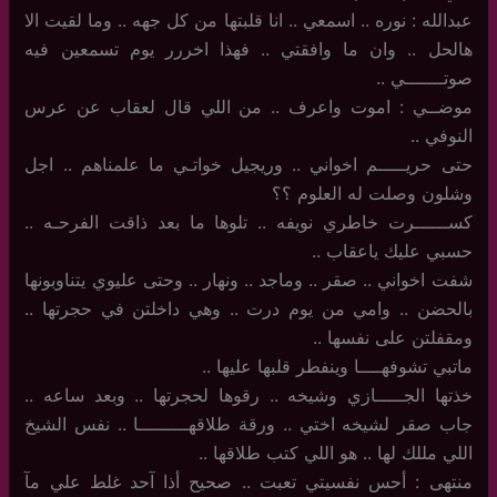
عبدالله : نوره .. اسمعي .. انا قلبتها من كل جهه .. وما لقيت الا
هالحل .. وان ما وافقتي .. فهذا اخررر يوم تسمعين فيه
صوتـــــــي ..
موضــي : اموت واعرف .. من اللي قال لعقاب عن عرس
النوفي ..
حتى حريـــــم اخواني .. وريجيل خواتـي ما علمناهم .. اجل
وشلون وصلت له العلوم ؟؟
كســــــرت خاطري نويفه .. تلوها ما بعد ذاقت الفرحـه ..
حسبي عليك ياعقاب ..
شفت اخواني .. صقر .. وماجد .. ونهار .. وحتى عليوي يتناوبونها
بالحضن .. وامي من يوم درت .. وهي داخلتن في حجرتها ..
ومقفلتن على نفسها ..
ماتبي تشوفهــــا وينفطر قلبها عليها ..
خذتها الجـــــازي وشيخه .. رقوها لحجرتها .. وبعد ساعه ..
جاب صقر لشيخه اختي .. ورقة طلاقهـــــــــا .. نفس الشيخ
اللي مللك لها .. هو اللي كتب طلاقها ..
منتهى : أحس نفسيتي تعبت .. صحيح أذا آحد غلط علي مآ