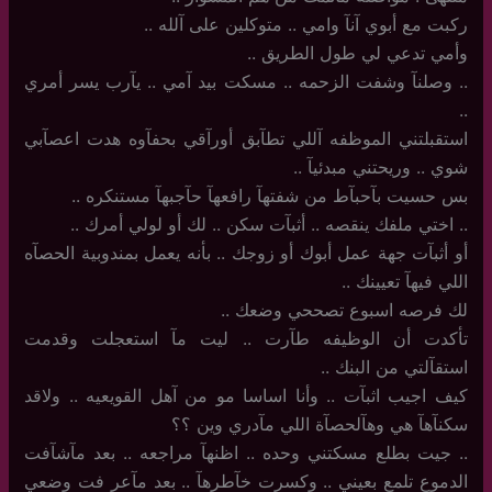
ركبت مع أبوي آنآ وامي .. متوكلين على آلله ..
وأمي تدعي لي طول الطريق ..
..‏ وصلنآ وشفت الزحمه .. مسكت بيد آمي .. يآرب يسر أمري
..
استقبلتني الموظفه آللي تطآبق أورآقي بحفآوه هدت اعصآبي
شوي .. وريحتني مبدئيآ ..
بس حسيت بآحبآط من شفتهآ رافعهآ حآجبهآ مستنكره ..
..‏ اختي ملفك ينقصه .. أثبآت سكن .. لك أو لولي أمرك ..
أو أثبآت جهة عمل أبوك أو زوجك .. بأنه يعمل بمندوبية الحصآه
اللي فيهآ تعيينك ..
لك فرصه اسبوع تصححي وضعك ..
تأكدت أن الوظيفه طآرت .. ليت مآ استعجلت وقدمت
استقآلتي من البنك ..
كيف اجيب اثبآت .. وأنا اساسا مو من آهل القويعيه .. ولاقد
سكنآهآ هي وهآلحصآة اللي مآدري وين ؟؟
..‏ جيت بطلع مسكتني وحده .. اظنهآ مراجعه .. بعد مآشآفت
الدموع تلمع بعيني .. وكسرت خآطرهآ .. بعد مآعر فت وضعي