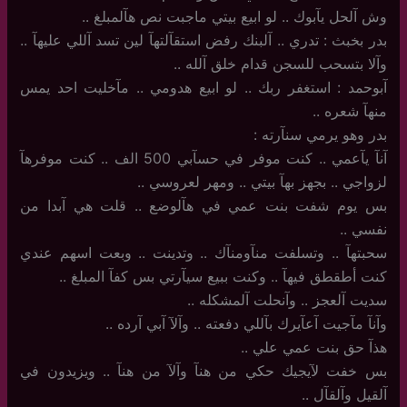
وش آلحل يآبوك .. لو ابيع بيتي ماجبت نص هآلمبلغ ..
بدر بخبث : تدري .. آلبنك رفض استقآلتهآ لين تسد آللي عليهآ ..
وآلا بتسحب للسجن قدام خلق آلله ..
آبوحمد : استغفر ربك .. لو ابيع هدومي .. مآخليت احد يمس
منهآ شعره ..
بدر وهو يرمي سنآرته :
آنآ يآعمي .. كنت موفر في حسآبي ‏500 الف .. كنت موفرهآ
لزواجي .. بجهز بهآ بيتي .. ومهر لعروسي ..
بس يوم شفت بنت عمي في هآلوضع .. قلت هي آبدا من
نفسي ..
سحبتهآ .. وتسلفت منآومنآك .. وتدينت .. وبعت اسهم عندي
كنت أطقطق فيهآ .. وكنت ببيع سيآرتي بس كفآ المبلغ ..
سديت آلعجز .. وآنحلت آلمشكله ..
وآنآ مآجيت آعآيرك بآللي دفعته .. وآلآ آبي آرده ..
هذآ حق بنت عمي علي ..
بس خفت لآيجيك حكي من هنآ وآلآ من هنآ .. ويزيدون في
آلقيل وآلقآل ..