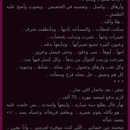
وأرهآق .. وكسل .. ونفسيه في الحضيض .. وبصوت وآضح عليه
الطفش ..
..‏ هلآ وآلله ..
سكتت لحظآت .. والسمآعه بآذنهآ .. ومآنطقت بحرف ..
تعبيرآت وجهآ .. تغيرت وتبدلت بلحضآت ..
وعيون كثيره تشيع تعبيرآتهآ .. وتتآبعهآ بدقه ..
امهآ .. آبوهآ .. منى وخلود .. وحتى فيصل وعزوز ..
صرخت ورمت الجوآل من يدهآ .. وكل كسل فيهآ تبدد ..
وكل تعب وارهآق وخمول .. حل محله .. نشآط ‏.. وحيويه ..
كل هم وضيق .. حل محله فرح وسعآده ..
‏*‏ * *
صقر : بعد ماصار اللي صار ..
لازم ندفع لسعيد مهره .. 70 ألف ..
نهآر قآل بطلع دينة سياره .. وابيعهآ واسدده .. بس حلفت عليه
.. هو يآالله يقوم بعمره .. ويطعم فريخآته وعسآه يسد .. >>
يقصد عيآله
سحبته من حسابي .. اللي كنت موفره لعرسي .. وآنآ مقرر ..