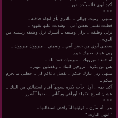
أكيد أبوي قآله يآخذ بدور ..
‏*‏ * *
منتهى : رميت جوآلي .. مآادري بأي آتجاه حذفته ..
قطيت نفسي بحظن أمي .. وشديت عليهآ بقووه ..
نزلي وظيفه .. نزلي وظيفه .. أبشرك نزل وظيفه رسميه من
آلدوله ..
سجبني آبوي من حضن آمي .. وضمني .. مبرووك مبرووك ..
ربي عوض صبرك خيرر ..
أم حمد : مبرووك .. مبرووك حمد الله ..
بس من بكره .. تروحين للبنك .. وتفصلين منهم ..
منتهى ربي يبآرك فيكم .. بفضل دعآكم لي .. جعلني مآانحرم
منكم .. ‏
آكيد يمه .. آول حآجه بكره بسويهآ أقدم استقآلتي من البنك ..
عشان اتفرغ لتكملة أورآقي وبيآنآتي .. بعدهآ آبآشرر ..
‏*‏ * *
بدر : أم مآزن .. قوليلهآ آنآ رآفض استقآلتهآ ..
‏”‏ انتهى البآرت “