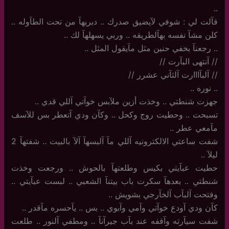
..
قآلت لي : شوفي لآيضيق صدرك .. دبريهآ من تحت الطآوله ..
كلن مشآ نفسه بهآلطريقه .. وربي يسهلهآ لك ..
..‏ رجعنآ بخفي حنين مثل مآيقول المثل ..
//‏ آنتهى البآرت //
//‏ آلبآااارت آلثآني عشرر //
..‏ نوره ..
جهزت شنطتي .. وخذت أزين ملآبس خوآتي آللي قدي ..
تسبحت .. وحطيت روج وكحل .. وكآن ودي آتعطر بس للآسف
مآمعي عطر ..
شفت ساعتي الالكترونيه آللي مآ آلبسهآ آلآ بالبيت .. شفتهآ 2
ليلآ ..
حطيت عبآيتي بكيس وطلعتهآ بالحوش .. ورجعت وخذت
شنطتي .. بعدهآ سكرت باب بيتنآ الشعبي .. لبست عبآيتي ..
وفتحت آلبآب آلخآرجي بشويش ..
كآن ودي آودع خوآتي وآمي وآبوي .. بس .. يآحسره مآقدر ..
شفت سيآرته وآقفه عند بآب جيرآنآ .. ومطفي آلنور .. طلعت