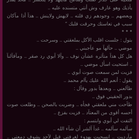
يأذيك وهو عارف وش أنتي متسنده عليه ..
وبعضهم .. وجودهم زي قلته .. لايهش ولاينش .. هذآ أذا مآكان
سبب في تعاستك وحرقت قلبك “
‏*‏ * *
بتول : جلست اقلب الأكل بملعقتي .. وسرحت ..
موضي .. حآلهآ مو عآجبني ..
هل كل هذآ متآثره عشآن نوف .. وآلا آبوي رد صقر .. ومآقآلنآ
.. استحيت اسأل موضي ..
فزيت لمن سمعت صوت أبوي ..
يقول : أنعم الله عليك يآام محمد ..
طآلعني .. وبعدهآ بدور وقآل :
بدور الحقيني فوق ..
طآحت مني ملعقتي فجأه .. وضربت بالصحن .. وطلعت صوت
أحسه أقوى من المعتآد .. فزيت بفزع ..
التفت لي أبوي وابتسم :
سآلمه سآلمه .. غدآ آلشر آن شآء الله ..
مآرديت .. انسحبت بهدوء لغرفتي قبل لآحد يشوف دمعتي ..