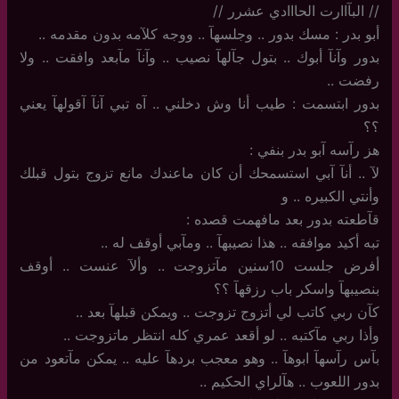
//‏ البآاارت الحااادي عشرر //
أبو بدر : مسك بدور .. وجلسهآ .. ووجه كلآمه بدون مقدمه ..
بدور وآنآ أبوك .. بتول جآلهآ نصيب .. وآنآ مآبعد وافقت .. ولا
رفضت ..
بدور ابتسمت : طيب أنا وش دخلني .. آه تبي آنآ آقولهآ يعني
؟؟
هز رآسه آبو بدر بنفي :
لآ .. أنآ آبي استسمحك أن كان ماعندك مانع تزوج بتول قبلك
وأنتي الكبيره .. و
قآطعته بدور بعد مافهمت قصده :
تبه أكيد موافقه .. هذا نصيبهآ .. ومآبي أوقف له ..
أفرض جلست 10سنين مآتزوجت .. وألآ عنست .. أوقف
بنصيبهآ واسكر باب رزقهآ ؟؟
كآن ربي كاتب لي أتزوج تزوجت .. ويمكن قبلهآ بعد ..
وأذا ربي مآكتبه .. لو أقعد عمري كله انتظر ماتزوجت ..
بآس رآسهآ ابوهآ .. وهو معجب بردهآ عليه .. يمكن مآتعود من
بدور اللعوب .. هآلراي الحكيم ..