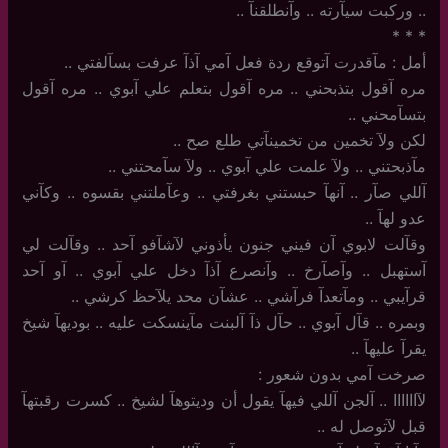
.. وركبت سيآرته .. وآنطلقنآ ..
‏*‏ * *
أمل : مآقدرت آتوقع ردة فعل آمي آذآ عرفت بسآلفتي ..
مره آقول بتذبحني .. مره آقول بتعلم علي آبوي .. مره آقول
بتسآمحني ..
لكن ولآ تخمين من تخمينآتي طلع صح ..
مآذبحتني .. ولآ علمت علي آبوي .. ولآ سآمحتني ..
آللي صآر .. آنهآ حبستني بغرفتي .. وعآملتني بقسوه .. وكآني
عدو لهآ ..
وقآلت لابوي آن فيني جنون يأذوني لآشآفو آحد .. وقآلت لي
آستهبل .. وآصآرخ .. وآنصرع آذآ دخل علي آبوي .. آو آحد
قرآيبي .. ومآتعدآ فرآشي .. عشآن محد يلآحظ كرشي ..
وبمره .. قآل آبوي .. حآل ذآ آلبنت مآينسكت عليه .. بوديهآ شيخ
يقرآ عليهآ ..
صرخت آمي بدون شعور :
لآاااااا .. آلجن آللي فيهآ يقول أن وديتوهآ لشيخ .. كسرت رقبتهآ
قبل لآتوصل له ..