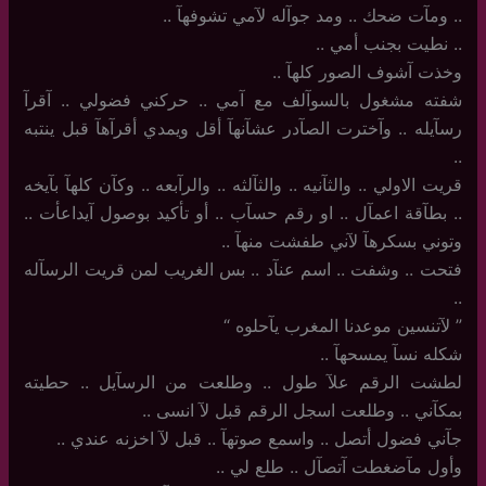
.. ومآت ضحك .. ومد جوآله لآمي تشوفهآ ..
..‏ نطيت بجنب أمي ..
وخذت آشوف الصور كلهآ ..
شفته مشغول بالسوآلف مع آمي .. حركني فضولي .. آقرآ
رسآيله .. وآخترت الصآدر عشآنهآ أقل ويمدي أقرآهآ قبل ينتبه
..
قريت الاولي .. والثآنيه .. والثآلثه .. والرآبعه .. وكآن كلهآ بآيخه
.. بطآقة اعمآل .. او رقم حسآب .. أو تأكيد بوصول آيداعأت ..
وتوني بسكرهآ لآني طفشت منهآ ..
فتحت .. وشفت .. اسم عنآد .. بس الغريب لمن قريت الرسآله
..
‏”‏ لآتنسين موعدنا المغرب يآحلوه “
شكله نسآ يمسحهآ ..
لطشت الرقم علآ طول .. وطلعت من الرسآيل .. حطيته
بمكآني .. وطلعت اسجل الرقم قبل لآ انسى ..
جآني فضول أتصل .. واسمع صوتهآ .. قبل لآ اخزنه عندي ..
وأول مآضغطت آتصآل .. طلع لي ..