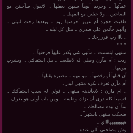
عمآتهآ .. وحريم أبوهآ سبهن بعقلهآ .. لآتقول صآحيتن مع
الصآحين .. ولا خبلتن مع المهبل ..
طقيت حجرة أم عزيز أحرصها زود .. وبعدها رحت لبيتي ..
وآلهم جآثمن على صدري .. مثل كل ليله ..
..‏ يآااارب فرررجك ..
‏*‏ * *
منتهى ابتسمت .. مآتبي شي يكدر عليهآ فرحتهآ ..
ردت : أم مآزن وصلي له لآطلعت .. يبل استقالتي .. ويشرب
مويتهآ ..
أن قبلهآ أو رفضهآ .. مو مهم .. مصيره يقبلهآ ..
أم مآزن تعرف بكره منتهى لبدر ..
..‏ ام مازن : لآتعآندينه منتهى .. قولي له سبب استقآلتك ..
قسمنآ كله درى أن نزلك وظيفه .. ومن بآب أولى هو يعرف ..
بمآ أن بيده مصالحك ..
ضحكت منتهى باستهزآ ..
ههههههههآآااي ..
وش مصلحتي آللي عنده ..