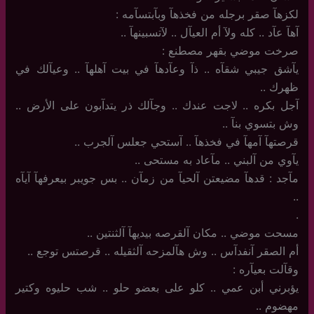
لكزهآ صقر برجله من فخذهآ وبآبتسآمه :
آهآ عآد .. كله ولآ أم العيآل .. لآتسبينهآ ..
صرخت موضي بقهر مصطنع :
يآشق جيبي شقآه .. ذآ وعآدهآ في بيت آهلهآ .. وعيآلك في
ظهرك ..
آجل بكره .. لاجت عندك .. وجآلك ذر يتدآبون على الأرض ..
وش بتسوي بنآ ..
قرصتهآ آمهآ في فخذهآ .. آستحي جعلس آلجرب ..
يآوي من آلبني .. مآعاد به مستحى ..
مآجد : قدهآ مضيعتن آلحيآ من زمآن .. بس جويبر بيعرفهآ آيآه
..
.‏ ‏
مسحت موضي .. مكان آلقرصه بيديهآ آلثنتين ..
أم الصقر آنفدآس .. وش هآلمزحه آلثقيله .. قرصتس توجع ..
وقآلت بعيآره :
يؤبرني أبن عمي .. كلو على بعضو حلو .. شب حليوه وكتير
مهضوم ..