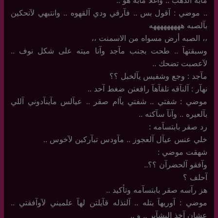
مآبه آلذهب .. واغلآ مآبه هو ..
..‏ موضي : آقول بس .. فآرقي ودي آلقهوه .. وانتبهي لآتحكين
بآلصبه هههههههههه
،،‏ الصبه أرض مسواه من الاسمنت ،،
وسبقتهآ .. طحت بجنب مآجد وآنا ميته على شكل نوف ..
لآعصبت تضحك ..
مآجد : وجع وشفيس يآلخبل ؟؟
نهآر : آلنآقه تلقآهآ رافعتن ضغط آحد ..
موضي : شفتي .. شفتي يآام صقر .. عيآلس مآينآدوني آللي
بآلعيره .. وآنآ سآكته ..
رد صقر بابتسآمه :
خلي عنس عيآل آلعجوز .. مآودس تبآركين لآخوس ..
شهقت موضي :
وآفقو آلحضرآن ؟؟..
آحلف ؟
هز رآسه صقر بابتسآمه وتأكيد ..
موضي : آوريهآ بتله .. آلنذله قآيلتن لهآ علميني لآوآفقتي ..
عشان آخذ البشآير .. و ..