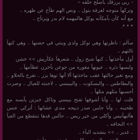
-‏ ربي يرزقك باصلح خلقه –
وتركهآ متوجه لغرفة بتول .. ونص الهم طآح عن ظهره ..
مع أنه كآن بآمكآنه يوكل هالمهمه لام بدر ويرتآح ..
‏*‏ * *.
سآلم : ناظرتها وهي توكل ولدي وبنتي في حضنها .. وهي كنهآ
ثالثهم ..
أول مآخذتهآ .. كنهآ شبح زول .. شعرهآ عكآريش >> خشن
ولبسهآ دثره .. عيونهآ مغوره من جوعن نآخرن عظآمهآ ..
ومع تغير حالتها عقب ماخذتها ألا أنها توها بزر .. تفرح بالحلاو ..
والبطاطس .. والبسكوت .. والبيبسي .. لاجبته للعيال .. وصرت
أحسبهآ مثلهم مثلهآ ..
قلت لها .. وأنا أشوفها تفتح بيبسي وتاكل خبزتن يآبسه مع
طحينه .. وآنا جايبن صدر ذبيحه مندي عشانها : أتركي عنس
هآلبهآنيس وأكلي من خير ربس .. حآلس قدها نتنقطع من العيآ
>> النحافه ..
..‏ غدير .. >> بتشديد اليآء ..