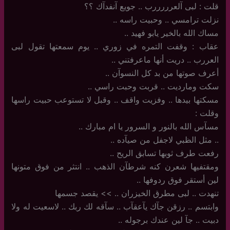
قلت : لبى آلعرررررب .. جويع آنفدآك ؟؟
نزلت ترامسي .. وحبيت راسه ..
مساك الله بالخير يابو فهيد ..
عقاب : وقفت التمره في زوري .. يوم سمعتها تقول لبى
العررب .. دريت أنها ماعرفتني ..
أعرف صوتها من بد كل النسوآن ..
سكت ومارديت .. قربت وحبت راسي ..
مسكتها بيدها .. وفزيت واقف .. وقبل لا تستوعب حبيت راسها
وقلت :
مسآس الله بالنور و السرور يا ام مبارك ..
..‏ مثل الظبي لاجفل من صيآده ..
رفعت طرف ثوبها تسابق الريح ..
ومقتفيها شعرن كنه شرطآن الذهب .. انتثر من فوق متونها
لين أستقر فوق ردوفها ..
تنهدت .. لبى مطرق الخيزران .. >> يقصد جسمها
وابتسم .. رزقن جآك يآعقآب .. سآقه لك ربك .. لاسعيت له ولا
دبيت .. جآ لين عندك برجوله ..