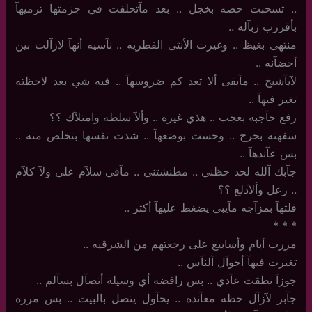
..‏ تسحبت حصه بخجل .. بعد مآتحلفت في جزمتها ترميهآ
بأقررب زبآله ..
منتهى بغيظ .. وغيرت الأنثى الفطريه .. نآسيه أنهآ لازآلت بين
أحضآنه ..
لآيآشيخ .. مآبقى ألا تعد كم ضروسهآ .. فيه شي بعد لاحظته
تغير فيهآ ..
رفع حآجبه بعجب .. هذي غيره .. وألآ سلطه وامتلآك ؟؟
سفهته بحرج .. وحست بوضعهآ .. شدت نفسها بتخلص منه ..
بس عآندهآ ..
جآبك آلله لحد حظني .. مطنشتني .. مآفي سلآم علي ولآ كلآم
.. زعل وألآدلع ؟؟
فلتهآ بمزآجه مآيبي يضغط عليهآ أكثر ‏..
‏*‏ * *
مررت أيام وأسابيع على رجعتهم من الشرقيه ..
تغيرت فيهآ أحوآل آلنآس ..
جوزآ نطقت عآدي .. بس رافضه أي وسيلة أتصآل بسآلم ..
جآبر لآزآل حظه معآنده .. يحآول يتصل بالبيت .. بس مرره