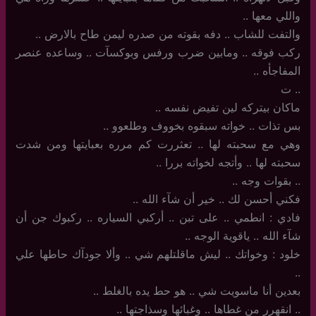
واللي معها ..
والتفت للشاب .. دفه بقوته من صدره ليمن طاح بالارض ..
ركب فوقه .. ومابين ضرب ورفس وبوكسآت .. وساعده عنصر
المفاجأه ..
..‏ ت
ماكان بيتركه لين تفيض نفسه ..
بس تذات ‏.. خواته سبقوه بخووف وطلعوو ..
وهي مع سحبته لها .. تعثررت كم مرره بعبايتها ومن شدت
سحبته لها .. وأتجه لخواته بررا ..
..‏ بقوات وجه ..
فكني أحسن لك .. خير أن شآء الله ..
فادي : انطمي .. على تبن .. أركبي السياره .. ركبوك جن أن
شآء الله .. ياقوية الوجه ..
خلود : وخواتك .. ليش ماقلتلهم شي .. وألا جودآك حاطها علي
..
بعدين أنا ماسويت شي .. هو حط يده بالغلط ..
..‏ انقهرر من غطاها .. وغبائها وسذاجتها ..