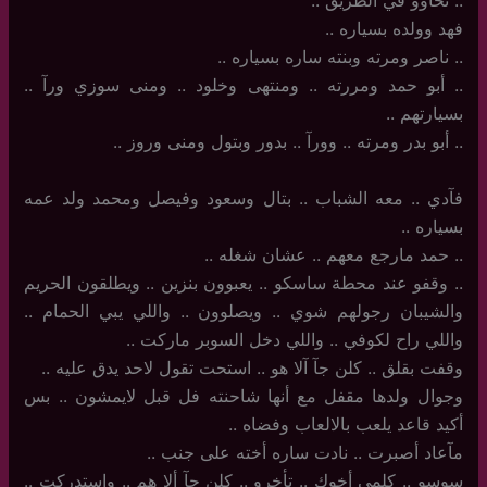
..‏ تخاوو في الطريق ..
فهد وولده بسياره ..
..‏ ناصر ومرته وبنته ساره بسياره ..
..‏ أبو حمد ومررته .. ومنتهى وخلود .. ومنى سوزي ورآ ..
بسيارتهم ..
..‏ أبو بدر ومرته .. وورآ .. بدور وبتول ومنى وروز ..
فآدي .. معه الشباب .. بتال وسعود وفيصل ومحمد ولد عمه
بسياره ..
..‏ حمد مارجع معهم .. عشان شغله ..
..‏ وقفو عند محطة ساسكو .. يعبوون بنزين .. ويطلقون الحريم
والشيبان رجولهم شوي .. ويصلوون .. واللي يبي الحمام ..
واللي راح لكوفي .. واللي دخل السوبر ماركت ..
وقفت بقلق .. كلن جآ آلا هو .. استحت تقول لاحد يدق عليه ..
وجوال ولدها مقفل مع أنها شاحنته فل قبل لايمشون .. بس
أكيد قاعد يلعب بالالعاب وفضاه ..
مآعاد أصبرت .. نادت ساره أخته على جنب ..
سوسو .. كلمي أخوك .. تأخرو .. كلن جآ ألا هم .. واستدركت ..