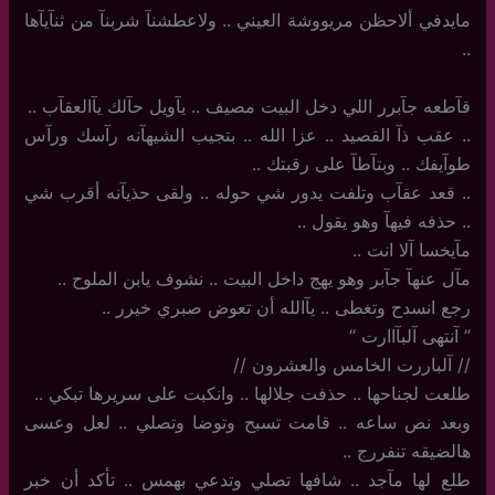
مايدفي ألاحظن مريووشة العيني .. ولاعطشنآ شربنآ من ثنآيآها
..
قآطعه جآبرر اللي دخل البيت مصيف .. يآويل حآلك يآالعقآب ..
..‏ عقب ذآ القصيد .. عزا الله .. بتجيب الشيهآنه رآسك ورآس
طوآيفك .. وبتآطآ على رقبتك ..
..‏ قعد عقآب وتلفت يدور شي حوله .. ولقى حذيآنه أقرب شي
.. حذفه فيهآ وهو يقول ..
مآيخسا آلا انت ..
مآل عنهآ جآبر وهو يهج داخل البيت .. نشوف يابن الملوح ..
رجع انسدح وتغطى ‏.. يآالله أن تعوض صبري خيرر ..
‏”‏ آنتهى آلبآاارت “
//‏ آلباررت الخامس والعشرون //
طلعت لجناحها .. حذفت جلالها .. وانكبت على سريرها تبكي ..
وبعد نص ساعه .. قامت تسبح وتوضا وتصلي .. لعل وعسى
هالضيقه تنفررج ..
طلع لها مآجد .. شافها تصلي وتدعي بهمس ‏.. تأكد أن خبر