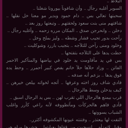
البلآط ..
السوبر أغلبه رجآل .. وأن شافونآ بيورونا شغلنا ..
سحبتها تعالي بس .. دام حمود وبدير مو معنا خل نفلها ..
شافتهم منى بنت سعود ولحقتهم .. وتبعتها روز بعد ..
دخلن .. وانحرجن صدق .. المكان مرره زحمه .. وأغلبه رجآل ..
رآحت بدور تجيب فشار وشطه .. وليز بملح وخل ..
وخلود ومنى رآحن للثلآجه .. بتجيب باررد وشوكليت ..
حطت يدها على الثلآجه بتفتحها ..
بس في يد مآقاومت يد خلود في بياضها والمنآكير الاحمر
الفاتن .. وزاد حلآها حلآ خاتم بفص كبير أحمرر .. وحط يده
فوق يدها .. بزعم أنه صدفه ..
فادي شاف روز اخته وعرفها .. أتجه لخواته بيلعن خيرهن ..
كيف يدخلن وسط هالرجال ..
قرب بيمنع هالرجال اللي تقرب لهن .. بس يد الرجال اسبق ..
فآدي فاهم هالحركآت ومآتطووفه لأنه راعي كآرر واغلب
الشباب يسوونها ..
التفت لها بيعتذر .. وفتنته عيونها المكشوفه أكثرر..
وقبل لاتهزأه .. انسحبت من ققاها بعبايتها .. حشرها وراه هي