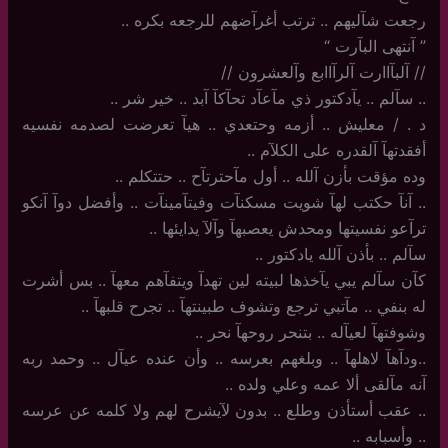
رجعت شآليهم .. ترتب أغرآضهم للرجعه بكره ..
‏”‏ آنتهى البآرت “
//‏ آلبآاارت آلرآاابع وآلعشرون //
..‏ سآلم .. يآدكتور ذي مآعآد تحآكآ آبد .. خير شر ..
د . / معليش ‏.. أزمه وحتعدي .. هيآ تعرضت لصدمه نفسيه
أفقدتهآ آلقدره على الكلآم ..
وده مؤقت بأزن آلله .. أول مآحترتآح .. حتتكلم ..
..‏ آنآ حكتب لهآ شويت مسكنآت وفيتآمينآت .. وأفضل دوآ آنكو
ترآعو نفسيتها ومحدش يعصبهآ وآلآ يدايئها ..
سآلم .. بأذن آلله يادكتور ..
كآن سآلم يبي يآخذها لبيته لين تهدآ ويتفآهم معهآ .. بس أشرت
له بنفي .. مآتبي ترجع وتشوف طبينتهآ .. تجرح قلبهآ ..
وشوفتهآ لعيآله .. بتنحر روحهآ نحر ..
..ودآهآ لاهلهآ .. وبلغهم بعرسه .. وأن عنده عيآل .. وحمد ربه
آنه مآلقى ألا عمه وعلي ولده ..
..‏ عقب أستأذن وطلع .. بدون لآيشرح لهم ولا كلمه عن عرسه
.. وأسبابه ..