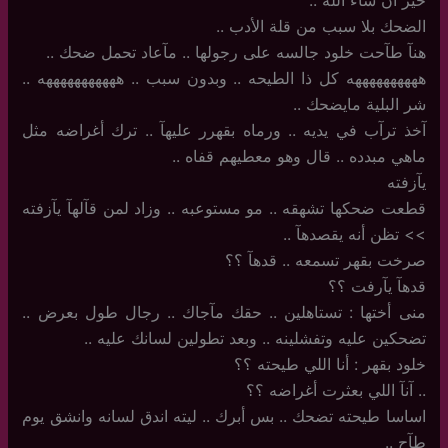
خير أن شآء الله ..
الضحك بلا سبب من قلة الأدب ..
هنآ طآحت خلود جالسه على رجولها .. مآعاد تحمل ضحك ..
ههههههههههه كل ذا الطيحه .. وبدون سبب .. هههههههههههه ..
شر البلية مايضحك ..
آخذ ترآب في يديه .. ورماه بقهرر عليهآ .. ترك أغراضه مثل
ماهي مبدده .. قال وهو معطيهم قفاه ..
يآزفته
قطعت ضحكها تشهقه .. مو مستوعبه .. وزاد لمن قآلهآ يآزفته
>> تظن أنه يقصدهآ ..
صرخت بقهر تسمعه .. قدهآ ؟؟
قدهآ يآرفت ؟؟
منى أختها : تستاهلين .. حقك مآجاك .. رجال طول بعرض ..
تضحكين عليه وتفشلينه .. وبعد تطولين لسانك عليه ..
خلود بقهر : أنا اللي طيحته ؟؟
..‏ آنآ اللي بعثرت أغراضه ؟؟
اساسا طيحته تضحك ‏.. بس أبرك .. ليته اندق لسانه وانشق يوم
طآح ‏..