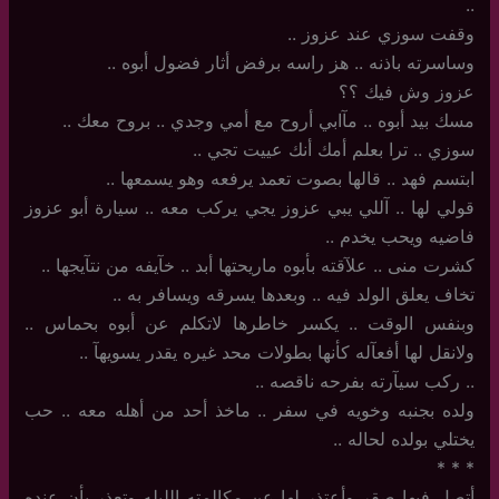
..
وقفت سوزي عند عزوز ..
وساسرته باذنه .. هز راسه برفض أثار فضول أبوه ..
عزوز وش فيك ؟؟
مسك بيد أبوه ‏.. مآابي أروح مع أمي وجدي .. بروح معك ..
سوزي .. ترا بعلم أمك أنك عييت تجي ..
ابتسم فهد .. قالها بصوت تعمد يرفعه وهو يسمعها ..
قولي لها .. آللي يبي عزوز يجي يركب معه .. سيارة أبو عزوز
فاضيه ويحب يخدم ..
كشرت منى .. علآقته بأبوه ماريحتها أبد .. خآيفه من نتآيجها ..
تخاف يعلق الولد فيه .. وبعدها يسرقه ويسافر به ..
وبنفس الوقت .. يكسر خاطرها لاتكلم عن أبوه بحماس ..
ولانقل لها أفعآله كأنها بطولات محد غيره يقدر يسويهآ ..
..‏ ركب سيآرته بفرحه ناقصه ..
ولده بجنبه وخويه في سفر .. ماخذ أحد من أهله معه .. حب
يختلي بولده لحاله ..
‏*‏ * *
أتصل فيها صقر وأعتذر لها عن مكالمته الليله وتعذر بأن عنده