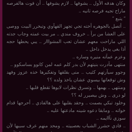
وكان هدفه الأول .. يشوفها .. لازم يشوفها .. أن فوت هالفرصه
ماراح تجيه فرصه ثانيه ..
” يتبع ‏‏”‏
..‏ أتصل بالجوهره أخته تجي تجهز القهآوي وتبخرر البيت ووصى
على العشا من برآ .. خروف مندي .. مر بيت عمته وجاب جدته
اللي ماراحت معهم عشان تعب المشوااار .. يبي يحطها حجه
أذا بغى يدخل داخل ..
وعزم عمآته منيره وساره ..
منتهى مآدرت بنيتهم لأن بدر كلم عمه لمن كانوو بساسكوو ..
وجوو سيآرتهم كئيب .. منى بقلقها وتفكيرها خذه عزوز وفهد
وش توقعاتها بيسوي عشان ياخذ ولده ؟؟
ومنتهى ‏.. بهمها .. وتسرق نظرات لابوها تقطع قلبها ..
لو درى .. وش بيصيرر له ؟؟
وخلود تبكي بصمت ‏.. وحقد بقلبها على هالفادي .. أحرجها قدام
خواته .. ومابقا دعوه شينه مادعتها عليه ..
سوزي نآاايمه ..
..‏ فادي حشرر الشباب بعصبيته .. ومحد منهم عرف سببها لأن