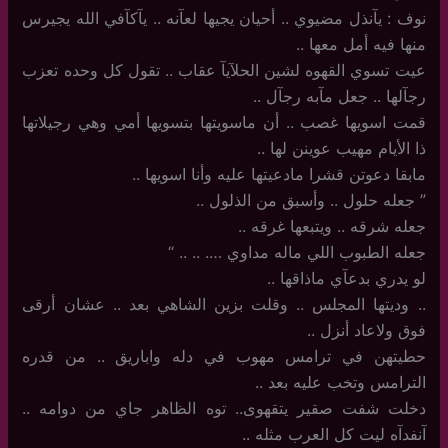
نوف : يآنذل مضيوي .. أحيان يجيها لعآنه .. يآكآفي الله يجيرس
منها فيه أمل معها ..
عيت تسوي القهوه لشين الحلآيآ عقاب .. تقول كل وحده تعزب
رجآلها .. جعل مآبه رجآل ..
قمت اسويها غصب .. أن ماسويتها بتسويها أمي وهي رجيلاتها
ذا الأيام مهيب عوينن لها ..
مابقا دعوتن قشرا مادعيتها عليه وأنا اسويها ..
‏”‏ جعله حلول .. وأسبق من الذلول ..
جعله شرقه .. ويتبعها غرقه ..
جعله الطبوب اللي ماله مداوي …. .. .. “
لو يدري بدعآي ماذاقها .. ‏
..‏ وديتها المجلس .. وقلت بزين الشاهي بعد .. عشان أرقى
فوق ولاعاد أنزل ..
حطيتهن في ترامس مهوب في دله واباريق .. من قدره
الترامس وتخب عليه بعد ..
دخلت شفت صقير يتقهوى.. توه الظاهر جاي من دوامه ..
آنفدآه ليت كل العرب مثله ..