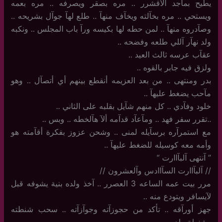
يطيح بمآجد الأقشرر .. مره بصقر ويصرفه .. مره بعمه
ويستحي .. مره بخآلته ويخآف منهآ .. طلع لهآ جوآل بشريحه ..
وصآدروه منهآ .. لمن حطه لها بكيسه ورآ باب المجلس .. ونكبه
ولد نهآر آللي طلعه وفضحه ..
عقآب عرسه ثالث العيد ..
ولزق فيه جابر بالقوه ..
بدر ومنتهى .. من بعد العزيمه أنقطع بينهم أي أتصآل .. وهو
مآحب يضغط عليهآ ..
خلود وفآدي .. كل منهم شآيل بقلبه على الثاني ..
..تقرر سفر فهد .. ومآعآد قدآمه ألآ هآلخطه .. وبس ..
مع استمرآره برسآيله لمنى .. وشحن عزوز بفكرة أقآمته هو
وأمه معه كوسيله للضغط عليهآ ..
‏”‏ آنتهى آلبآاارت “
//‏ آلبآاارت السآاادس وآلعشرون //
مرر بيت عمه الساعه 3 العصرر .. آخذ ولده بنية يشوفه قبل
لآيسافر ويتودع منه ..
جهز أورآقه .. تأكد من حجوزآته وجوآزآته .. سحب شنطته