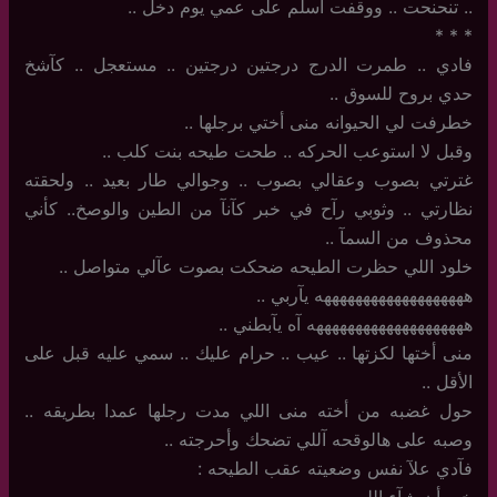
..‏ تنحنحت .. ووقفت اسلم على عمي يوم دخل ..
‏*‏ * *
فادي .. طمرت الدرج درجتين درجتين .. مستعجل .. كآشخ
حدي بروح للسوق ..
خطرفت لي الحيوانه منى أختي برجلها ..
وقبل لا استوعب الحركه .. طحت طيحه بنت كلب ..
غترتي بصوب وعقالي بصوب .. وجوالي طار بعيد .. ولحقته
نظارتي .. وثوبي رآح في خبر كآنآ من الطين والوصخ.. كأني
محذوف من السمآ ..
خلود اللي حظرت الطيحه ضحكت بصوت عآلي متواصل ..
هههههههههههههههههههه يآربي ..
ههههههههههههههههههههه آه يآبطني ..
منى أختها لكزتها .. عيب .. حرام عليك .. سمي عليه قبل على
الأقل ..
حول غضبه من أخته منى اللي مدت رجلها عمدا بطريقه ..
وصبه على هالوقحه آللي تضحك وأحرجته ..
فآدي علآ نفس وضعيته عقب الطيحه :