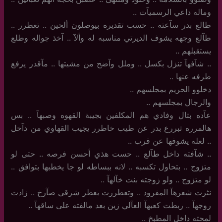
وماله داعي الرسميآت ..
طالع بدر سآعته .. حسب تقديره بيوصلون ألحين .. تعطرر ..
طآلع وجهه يشوف الديرتي مناسبه له وألآ .. آخذ جواله وطلع
يستقبلهم ..
..‏ شآفهآ تنزل بكسل .. وملل وآضح من مشيتها .. مآقدر يرفع
طرفه عنها ..
دخلوو الحريم بمجلسهم ..
والرجال بمجلسهم ..
عآده بتال وفادي هم المكلفين بجيبة القهوه وصبهآ .. بس
هالمرره تبررع بدر عن طيب خاطرر يجيب القهاوي من دآخل
.. لعله يشوفها عن قرب ..
..‏ شآفته داخل طآلع .. حست هذي أحسن فرصه .. حتى لو
متزوج .. بتحاول تكسبه .. لانه ببساطه لو جا يخطبها بتوافق ..
لو متزوج .. ولو زوجته بنت خآلهآ ..
نثرت شعرهآ المفرود .. وتعطررت بعطر شرقي صآرخ .. زادت
روجهآ .. ربطت كعبهآ العآلي زين بعد مالفته على ساقهآ ..
لمحته داخل المطبخ ..