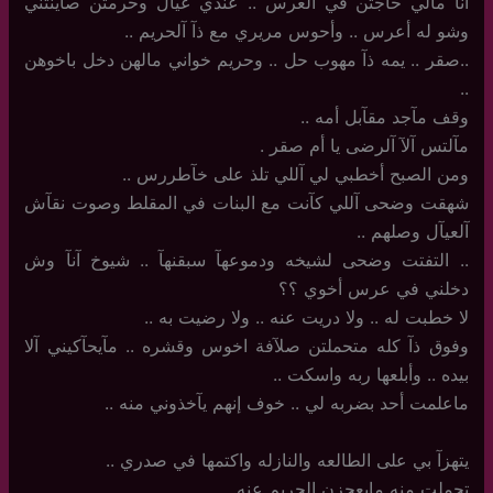
آنا مآلي حاجتن في آلعرس .. عندي عيآل وحرمتن صآينتني
وشو له أعرس .. وأحوس مريري مع ذآ آلحريم ..
..صقر .. يمه ذآ مهوب حل .. وحريم خواني مالهن دخل باخوهن
..
وقف مآجد مقآبل أمه ..
مآلتس آلآ آلرضى يا أم صقر .
ومن الصبح أخطبي لي آللي تلذ على خآطررس ..
شهقت وضحى آللي كآنت مع البنات في المقلط وصوت نقآش
آلعيآل وصلهم ..
..‏ التفتت وضحى لشيخه ودموعهآ سبقنهآ .. شيوخ آنآ وش
دخلني في عرس أخوي ؟؟
لا خطبت له ‏.. ولا دريت عنه .. ولا رضيت به ..
وفوق ذآ كله متحملتن صلآفة اخوس وقشره .. مآيحآكيني آلا
بيده .. وأبلعها ربه واسكت ..
ماعلمت أحد بضربه لي .. خوف إنهم يآخذوني منه ..
يتهزآ بي على الطالعه والنازله واكتمها في صدري ..
تحملت منه مايعجزن الحريم عنه .. ‏