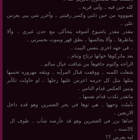
كله حبن فيه .. وأبي قربه ..
نعبوووه من حبن ذلني وكسر رقبتي .. وآخرر شي يبي يعرس
علي ..
مقدر مقدر ياشيوخ أشوفه يتحآكى مع حدن غيري .. وألا
يناظرها .. وألا يجالسها .. بطق قهر وبموت بحسرتي ..
‏.. في جهه اخرى بنفس البيت ..
بعد ماتركوها خواتها ترتاح وتنام ..
الراحه والنوم جافوهآ من شافت عيال سالم ..
شغلت اللمبه .. ووقفت قبال المرآيه .. وبثقه مهزوره تحسها
مثلها مثل كل حرمه اعرس عليها رجلها .. لو حاولت تكآبر
وتبين العكس قدام الناس ..
ماتقدر تكذب قدام نفسها ..
تأملت وجهها .. هي توها في بحر العشرين وهو قده داخل
الاربعين ..
خذاها بزر في العشرين وهو قد عآرضه شآب .. طوف ال ‏
ليه يعرس ؟؟