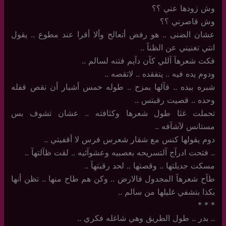
وش زودها عني ؟؟
وش قاصرني ؟؟
عشان الضنى .. هو رفض أتعالح وألا أقرا عند مطوع .. يقول
انتي تغنيني عن الظنآ ..
فكت شعرهآ آللي كآن دآيم فتنه لسالم ..
ودوم يده فيه .. يتفقده .. لاتقصه ..
شبره بيده .. قآلها بمزح .. طوله خمس أشبار أن نقص قفله
وحده .. قصيت رقبتس ..
تحملت غثا طول شعرها وكثافته .. عشان تشوف بس
مستانس لآشآفه ..
دوم يقولها كنس مع شقار شعرس فرس لا أقفيتي ..
..‏ فتحت ادرآج آلتسريحه بعصبيه وعشوآئيه .. لقت ظآلتهآ ..
مسكت جديلتها .. وقصتها ‏.. لحد رقبتهآ ..
طآح شعرهآ المجدول فالارض .. وكن هم طاح منها .. تظن أنها
بكذا بتشفي غليلها من سالم ..
‏*‏ * *
..‏ بدر .. طول الطريق وهي شاغله فكري ..