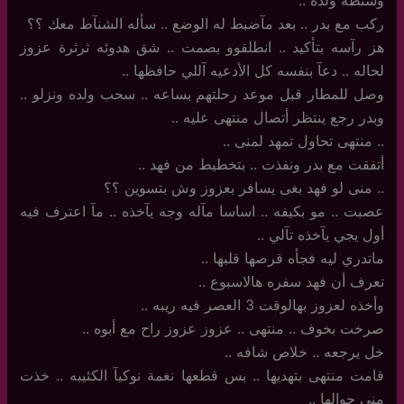
وشنطة ولده ..
ركب مع بدر .. بعد مآضبط له الوضع .. سأله الشنآط معك ؟؟
هز رآسه بتأكيد ‏.. انطلقوو بصمت .. شق هدوئه ثرثرة عزوز
لحاله .. دعآ بنفسه كل الأدعيه آللي حافظها .. ‏
وصل للمطار قبل موعد رحلتهم بساعه .. سحب ولده ونزلو ..
وبدر رجع ينتظر أتصال منتهى عليه ..
..‏ منتهى تحاول تمهد لمنى ..
أتفقت مع بدر ونفذت .. بتخطيط من فهد ..
..‏ منى لو فهد بغى يسافر بعزوز وش بتسوين ؟؟
عصبت ‏.. مو بكيفه .. اساسا مآله وجه يآخذه .. مآ اعترف فيه
أول يجي يآخذه تآلي ..
ماتدري ليه فجأه قرصها قلبها ..
تعرف أن فهد سفره هالاسبوع ..
وأخذه لعزوز بهالوقت 3 العصر فيه ريبه ..
صرخت بخوف .. منتهى .. عزوز عزوز راح مع أبوه ..
خل يرجعه .. خلاص شافه ..
قامت منتهى بتهديها .. بس قطعها نغمة نوكيآ الكئيبه .. خذت
منى جوالها ..