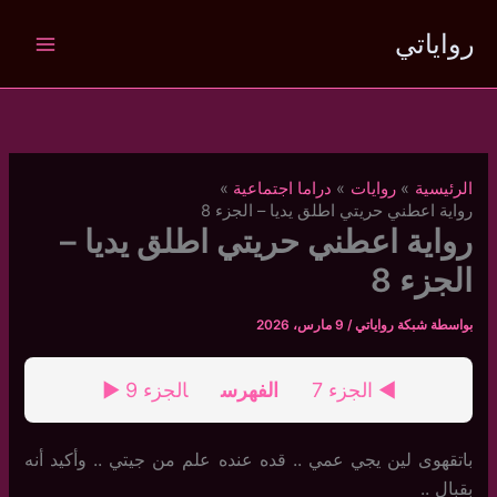
خطي
رواياتي
لى
لمحتوى
الرئيسية
روايات
دراما اجتماعية
رواية اعطني حريتي اطلق يديا – الجزء 8
رواية اعطني حريتي اطلق يديا –
الجزء 8
بواسطة
شبكة رواياتي
/
9 مارس، 2026
◄ الجزء 7
الفهرس
الجزء 9 ►
باتقهوى لين يجي عمي .. قده عنده علم من جيتي .. وأكيد أنه
بقبال ..