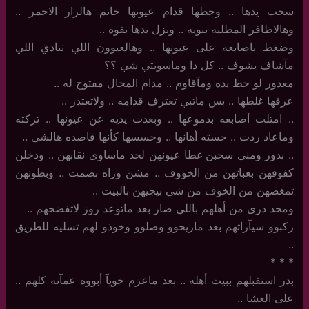
سحب يدها .. وحطها قدام عيونها خاتم هالزار الاحمر ..
وهالاظافر المطليه ببويه .. ونزل يدها بقوه ..
وضغط باصابعه على عيونها ‏.. وهالعيوون اللي تنادي اللي
مآشاف يشوف .. كل ذا وماسويتي شي ؟؟
معذور لو حط يده ومآقاوم .. مدام المجال مفتوح له ..
عرفها غلطها ‏.. بس ماتبي تعترف قدامه .. ولاتعتذر ..
‏.. امتلت أصابعه بدموعها .. وبعدت يديه عن عيونها .. تركته
وماعاد ردت .. حسته أهانها .. وحسسها كأنها قاصده هالشي ..
..‏ بدور ومنى سحبن غطا عيونهن لحد ماساوى نقابهن .. ودخلن
كفوفهن بعباتهن من الخووف .. مشن وراه بصمت .. وبطونهن
تمغصهن من الخوف من شي بيجيهن بالبيت ..
ومحد درى من أهلهم باللي صار بعد ماتوعد روز لاتفضحهم ..
ركبوو سيآراتهم بعد ماريحوو وصلوو وخوذو لهم تسليه للطريق
..
‏*‏ * *
بدر استقبلهم ببيت أهله .. بعد ماعزم خويآ أبووه عمآنه كلهم ..
على العشا ..