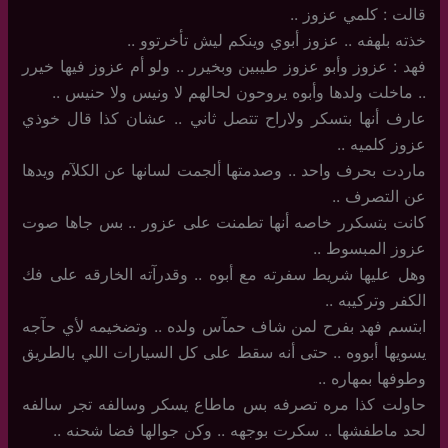
قالت : كلمي عزوز ..
خذته بلهفه .. عزوز أبوي وينكم ليش تأخرتوو ..
فهد : عزوز وأبو عزوز طيبين وبخيرر .. ولو أم عزوز فيها خيرر
.. ماخلت ولدها وأبوه يروحون لحالهم لا ونيس ولا حنيس ..
عارف أنها بتسكر ولاراح تتصل ثاني .. عشان كذا قال خوذي
عزوز كلميه ..
ماردت بحرف واحد .. وصدمتها ألجمت لسانها عن الكلآم ويدها
عن التصرف ..
كانت بتسكرر خاصه أنها تطمنت على عزور .. بس جاها صوت
عزوز المبسوط ..
وهل عليها شريط سفرته مع أبوه .. وقدرآته الخارقه على فك
الكفر وتركيبه ..
ابتسم فهد بفرح لمن شاف حمآس ولده .. وتضخيمه لأي حآجه
يسويها أبووه .. حتى أنه سقط على كل السيارات اللي بالطريق
وطوفها بمهاره ..
حاولت كذا مره تصرفه بس ماطاع يسكر وسالفه تجر سالفه
لحد ماطفشها .. سكرت بوجهه .. وكن جوالها فضا شحنه ..