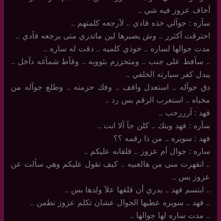
أخاف عزوز فيه شي ..
سآره : جوآلي خذه فادي .. لآرجعه كلمتهم ..
احترقت أكثرر .. وش يصبرها لين ماتدري متى يرجعه فآدي ..
مدت جوالها لساره .. خوذي كلميه .. دقت له ساره ..
..‏ سآفط على جنب .. ومتحززم بثووبه .. وقآط شمآغه دآخل ..
يبدل كفر سيارته الخلفي ..
دق جوآله .. استعدل واقف .. وفك حزمته .. وطلع جوآله من
مخباه .. استغرب الرقم بس رد ..
فهد : آرررحب ..
سآره : فهد وينك .. كلن جآ آلا انت ..
فهد : سويره .. من ذا رقمه ؟؟
ساره : جوال أم عزوز .. قلقانه عليكم ..
..‏ انقهرت منى من هالغبيه .. كيف تقول عليكم وهي سألت عن
عزوز بس ..
..‏ ابتسم فهد .. يدري أن قلقها علآ ولدها بس ..
..‏ فهد .. سويره عطيها الجوال عشان تكلم عزوز تطمن ..
..‏ مدت ساره لها جوالها ..