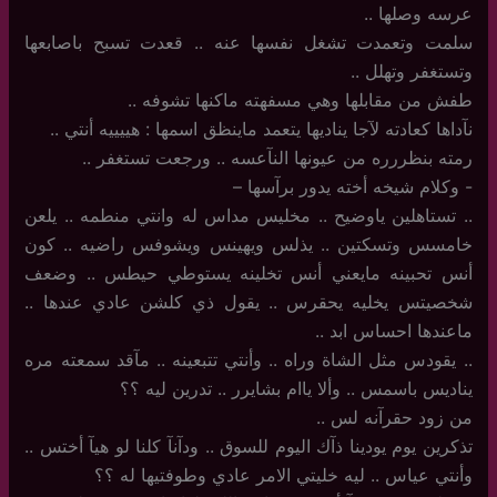
عرسه وصلها ..
سلمت وتعمدت تشغل نفسها عنه .. قعدت تسبح باصابعها
وتستغفر وتهلل ..
طفش من مقابلها وهي مسفهته ماكنها تشوفه ..
نآداها كعادته لآجا يناديها يتعمد ماينظق اسمها : هييييه أنتي ..
رمته بنظررره من عيونها النآعسه .. ورجعت تستغفر ..
-‏ وكلام شيخه أخته يدور برآسها –
..‏ تستاهلين ياوضيح .. مخليس مداس له وانتي منطمه .. يلعن
خامسس وتسكتين .. يذلس ويهينس ويشوفس راضيه .. كون
أنس تحبينه مايعني أنس تخلينه يستوطي حيطس .. وضعف
شخصيتس يخليه يحقرس .. يقول ذي كلشن عادي عندها ..
ماعندها احساس ابد ..
..‏ يقودس مثل الشاة وراه .. وأنتي تتبعينه .. مآقد سمعته مره
يناديس باسمس .. وألا ياام بشايرر .. تدرين ليه ؟؟
من زود حقرآنه لس ..
تذكرين يوم يودينا ذآك اليوم للسوق .. ودآنآ كلنا لو هيآ أختس ..
وأنتي عياس .. ليه خليتي الامر عادي وطوفتيها له ؟؟