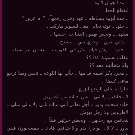
..‏ مد الجوال لابوه ..
انقطع الخط ..
..‏ خذه أبووه ببساطه .. تنهد وخزن رقمهآ .. ” ام عزوز “
‏.. خلود ‏.. توته تعالي معي للسوبر ماركت ..
منتهى .. وتحس بهموم الدنيا ت. خنقتها ..
-‏ مالي نفس .. وخري بس .. بنسدح –
..‏ خلود .. وش فيك مش في الفورمه .. عشان بدر سبقنآ ..
تنقلب نفسيتك كذا ؟؟
وألا متخآنقه معه ؟؟
..‏ مجرد ذكر اسمه قدامها .. جآب لها اللوعه .. تحس ودها ترجع
مآفي كبدها ..
حاولت تخلي الوضع آيززي ..
لامتخانقين ولاشي .. بس تعبآنه من الطرريق ..
خلود سحبت بدور .. أجل تعآلي أنتي مالك تالي ولا والي مثلي ..
لاطروش ولا رجل يهوش ..
يتخانقن مع رجالهن .. ويحطن حرتهن فينآ ..
بدور .. لآ لآ .. لو درا ‏ بدر وألا شافني فادي .. بيمسحوون فيني