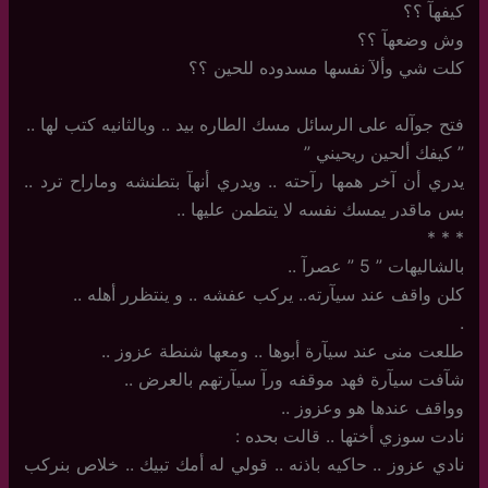
كيفهآ ؟؟
وش وضعهآ ؟؟
كلت شي وألآ نفسها مسدوده للحين ؟؟
فتح جوآله على الرسائل مسك الطاره بيد ‏.. وبالثانيه كتب لها ..
‏”‏ كيفك ألحين ريحيني ‏”
يدري أن آخر همها رآحته .. ويدري أنهآ بتطنشه وماراح ترد ..
بس ماقدر يمسك نفسه لا يتطمن عليها ..
‏*‏ * *
بالشاليهات ” 5 ” عصرآ ..
كلن واقف عند سيآرته.. يركب عفشه .. و ينتظرر أهله ..
. ‏
طلعت منى عند سيآرة أبوها .. ومعها شنطة عزوز ..
شآفت سيآرة فهد موقفه ورآ سيآرتهم بالعرض ..
وواقف عندها هو وعزوز ..
نادت سوزي أختها .. قالت بحده :
نادي عزوز .. حاكيه باذنه .. قولي له أمك تبيك .. خلاص بنركب