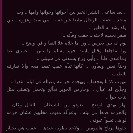
‏ ‏
..‏ بعد ساعه .. انتشر الخبر بين أخوانها وخواتها وامها .. وت
مآجد .. حقه .. آلرجآل مآبغآ غير حقه .. يبي سند وعزوه .. يبي
ولد يشد به الظهر ..
صقر بحميه لاخته .. حقت وفآته ..
يوم انه يبي يعرس .. ورا ما خلآه علآ النقآ و في وضح ..
ورآ مآجاها وقال يآبنت فهيد يسلم راسس .. عمري غدا
وماعندي ظنآ .. وأبي ورع يسندني في شيبتي ..
وحنآ نعين ونعآون .. كآنها تبآه عقب تقعد معه وألا تفارقه
بالطيب ..
مهوب كذآتآ يفجعهآ .. ويهجده بحرمته وعياله في ليلتن غدرآ ..
وجآين له عيآل .. وحارمن الجويز تعآلج وتحمل وتضني مثل
بنآت حوآ ..
نهآر يهدي الوضح .. تعوذو من الشيطآن .. آلفآل وكآن ..
والحرمه قدهآ في بيته .. وعوآله مهوب مخليهم عشان حرمه
لو هي تسوآ عيونه ..
خلوها ترتاح هاليومين .. ولاحد يطريه عندها .. عقب هي تختآر