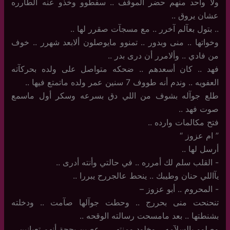
ولا واحد منهم حضر الموقف .. سفطوو وخذو عنه الطآرره
عشان يروق ..
..‏ بتول بعآلم آخرر .. مع مسجآت صقرر لها ..
وخواتها .. منى وبدور .. تمنوو مايوصلون ألابعد شهرر .. خوف
من فادي .. وألامرر أن درى بدر ..
فهد .. كان أسعدهم .. ضحكه متواصل على ولده بحركآته
العفويه .. وندم أنه طووف 7 سنين عمر ولده ماتمتع فيها ..
طلع جوآله بشوف من اللي دق بسرعه وسكر أول ماسمع
صوت فهد ..
فتح مكالمات وارده ..
‏”‏ ام عزوز “
أرسل لها ..
-‏ القلب سلم لك أمرره .. في حالتي وأنته أدرى ..
يآاللي حنان وطيبك .. ينحط عالجررح يبررا ..
-‏ المحروم .. أبو عزوز –
تنحنحت منى بحررج .. وحطت جوآلها صآمت .. ودخلته
بشنطتها .. بعد مامسحت رسالته الوقحه ..
وصلوو بالسلآمه .. وخلود ومنتهى .. عصبن بحجة أنهم تعبانين ..