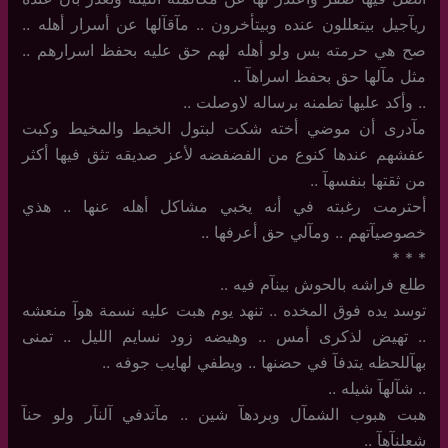
ريآجيل بيتعللون عنده وبيتأخرون .. مآقآلها عن أسرار أهله ..
صح هي حرمته بس ولو أهله لهم حق عليه بحفظ اسرارهم ..
مثل مآلها حق بحفظ اسراهآ ..
..‏ وأكد عليها تطمنه برساله لاوصلت ..
مآدرى أن موضي أخته شكت لبتول الخيط والمخيط وكبت
عفشهم عندها كنوع من الفضفضه لأعز صديقه تثق فيها أكثر
من ثقتها بنفسهآ ..
أحترمت رغبته في أنه يخبي مشاكل أهله عنها .. هذي
خصوصيآتهم .. ومآلي حق أعرفها ..
‏*‏ * *
طلع فراشه بالحوش بينآم فيه ..
توسد يده فوق المخده .. تنهد يوم هبت عليه نسمة هوآ منعشه
.. تهيض لذكرى أمس .. وهيضه زود نسايم الليل .. تمنى
بهآللحظه يتدفآ في حضنها .. ويطفي لهايب جوفه ..
..‏ شآلهآ شيله ..
هبت هبوب الشمآل وبردهآ شين .. مآتدفي آلنآر ولو حنآ
شعلنآهآ ..