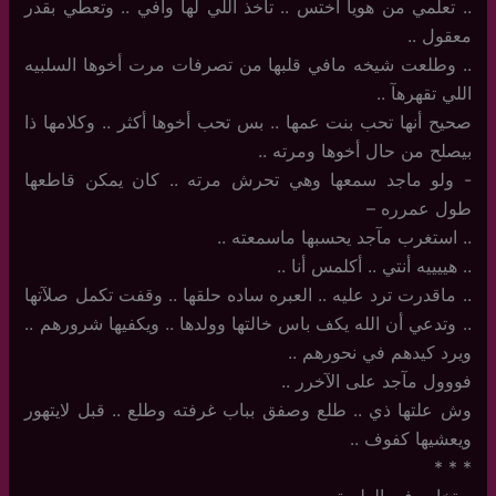
..‏ تعلمي من هويآ أختس .. تاخذ اللي لها وافي .. وتعطي بقدر
معقول ..
..‏ وطلعت شيخه مافي قلبها من تصرفات مرت أخوها السلبيه
اللي تقهرهآ ..
صحيح أنها تحب بنت عمها .. بس تحب أخوها أكثر .. وكلامها ذا
بيصلح من حال أخوها ومرته ..
-‏ ولو ماجد سمعها وهي تحرش مرته .. كان يمكن قاطعها
طول عمرره –
..‏ استغرب مآجد يحسبها ماسمعته ..
..‏ هييييه أنتي .. أكلمس أنا ..
..‏ ماقدرت ترد عليه .. العبره ساده حلقها .. وقفت تكمل صلآتها
.. وتدعي أن الله يكف باس خالتها وولدها .. ويكفيها شرورهم ..
ويرد كيدهم في نحورهم ..
فووول مآجد على الآخرر ..
وش علتها ذي .. طلع وصفق بباب غرفته وطلع .. قبل لايتهور
ويعشيها كفوف ..
‏*‏ * *