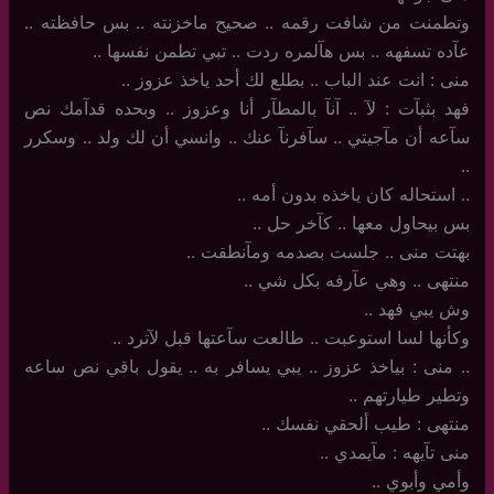
وتطمنت من شافت رقمه .. صحيح ماخزنته .. بس حافظته ..
عآده تسفهه .. بس هآلمره ردت .. تبي تطمن نفسها ..
منى : انت عند الباب .. بطلع لك أحد ياخذ عزوز ..
فهد بثبآت : لآ .. آنآ بالمطآر أنا وعزوز .. وبحده قدآمك نص
سآعه أن مآجيتي .. سآفرنآ عنك .. وانسي أن لك ولد .. وسكرر
..
..‏ استحاله كان ياخذه بدون أمه ..
بس بيحاول معها .. كآخر حل ..
بهتت منى .. جلست بصدمه ومآنطقت ..
منتهى .. وهي عآرفه بكل شي ..
وش يبي فهد ..
وكأنها لسا استوعبت .. طالعت سآعتها قبل لآترد ..
..‏ منى : بياخذ عزوز .. يبي يسافر به .. يقول باقي نص ساعه
وتطير طيارتهم ..
منتهى : طيب ألحقي نفسك ..
منى تآيهه : مآيمدي ..
وأمي وأبوي ..