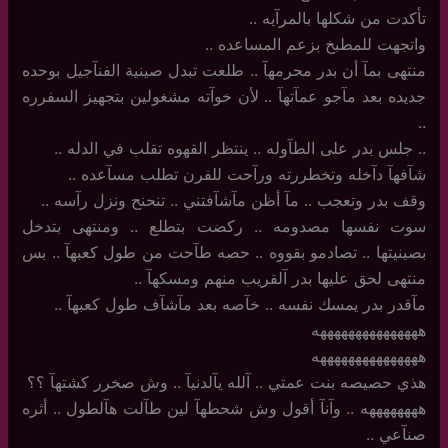
تأكدت من شكلها بالمرآيه ..
واتجهت للمطبخ بزعم المساعده ..
منتهى بمآ أن بدر محرمهآ .. طلعت تبدل صينية الفنآجيل بوحده
جديده بعد مآجو عمآتهآ .. لأن خوآته مشغولين بتجهيز السفرره
..
..‏ جلس بدر على الطآوله .. ينتظر القهوه تقلب في الدله ..
شآفهآ دآخله وتخطررته ورآحت للفرن تطلب مسآعده ..
وقف بدر وتعجب .. مآ أظن مآشآفتني .. تنحنح ونزل رآسه ..
سوت نفسها مصدومه .. ركضت بتطلع .. ومنتهى بتدخل
بصينيتها .. تصادمو بقووه .. حصه طآحت من طول كعبهآ .. بس
منتهى لحق عليها بدر آلقريب منهم ومسكهآ ..
مآقدر بدر يمسك نفسه .. خآصه بعد مآشآف طول كعبهآ ..
هههههههههههههههه
هههههههههههههههه
هذي حصيصه بنت عمتي .. آلله يآلدنيآ .. وش صخرر كشتهآ ؟؟
ههههههههه ‏.. وآنآ أقول وش شحطهآ لين طآلت هآلطول .. أثره
صنآعي ..