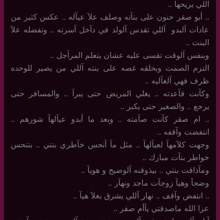
آللي يريحهآ ..
..‏ أبو صقر حنون على بنآته وصلف علآ عيآله .. عكس كثير من
عادات آلبدو ‏ آللي تقدس آلولد في دآخل آسرته .. وتفضله علآ
البنت ..
وبنفس آلوقت تقسى عليه عشان يتعلم المرآجل ..
التزم الصمت وبحلقه غصه على بنته آللي من يصير للوحده
ظرف فهي آلغآليه ..
وكآنت قآعدته .. يغلي المريض حتى يبرآ .. والمسافر حتى
يرجع .. والصغير حتى يكبر ..
..‏ ام صقر كآنت صآمته .. وبعد ما أبدو عيآلهآ شورهم ..
انتفضت وآقفه ..
وجهت كلآمهآ لعيآلهآ .. مثل مآ أنحس خآطري بنتي .. بتنحس
خواطر بنآت مبارك ..
ومآذاقت بنتي .. بيذوقنه آلوضيح و هويآ ..
وضحآ وهيآ زوجآت ماجد ونهآر ..
..‏ انتفض وآقف .. نهار آللي يشرق بغلآ هيآ ..
عزا الله ماصدقتي يآأم صقر ..