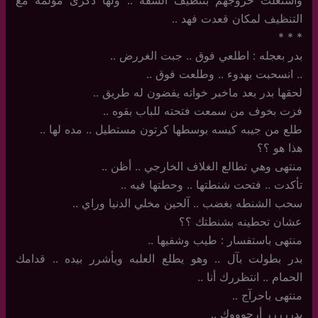
واستغلت خروجهم بتنظيف الشقه .. ولهآ ذكرى مؤلمه مع
التنظيف لمكان قعدت فهد ..
‏*‏ * *
بدر بعجله : اطلعي فوق .. جبت الغررض ..
..‏ انسحبت بهدوء .. وطلعت فوق ..
لحقها بدر بعد ماخبر خواته يفضون له طريق ..
فزت بخوف من سمعت فتحته للباب بقوه ..
طلع من جيبه كيسه بوسطها كرتون مستطيل .. مده لها ..
هذا هو ؟؟
منتهى وهي تطالع الغلاف الخارجي .. أظن ..
تأكدت .. فتحت شنطتها .. وحطتها فيه ..
سحب الشنطه بغضب .. آلحين مخلي الدنيا وراي ..
عشان تحطينه بشنطتك ؟؟
منتهى باستفسار : طيب وشفيها ..
بدر بطولت بآل .. وهو يطلع العلبه ويأشرر بيده .. قدامك
الحمام .. انتظررك أنا ..
منتهى باحرآج ..
بدررررر أرجوووك ..