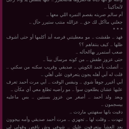
لآتحآكينآ ..
أم سالم ضربته بفصم التمره اللي معها ..
جعلني ماآكل لك حق .. عزالله منتب ستيرر حآل ..
‏*‏ * *
فهد .. طفشت .. مو معطيتني فرصه أبد أكلمها أو حتى أشوف
ظلها .. كيف بنتفاهم ؟؟
صعب أستمرر بهآالحآله ‏..
حتى عزوز طفش .. من كونه مرسآل بينآ ..
..‏ أتصلت بأحمد الكويتي .. صديقي وقريب سكنه من سكني ..
قلت له آبي أهله يجون يتعرفون على أهلي .. ‏
أبي أغيرر جوهآ شوي .. ونبفس الوقت .. أبي مرت أحمد تعرف
عليها عشان يطلعون سوآ .. مو رآضيه تطلع معي أي مكآن .. ‏
وبعد ولد أحمد .. أصغر من عزوز بسنتين .. بس ماعليه
بيسجمون ..
دقيت بابها سفهتني ماردت ..
تنهدت .. وقلت لها .. تجهزي .. مرت أحمد صديقي وأمه بيجوون
بعد العشآ بيتعرفون عليك .. شوفي وش ناقص وقولي لي