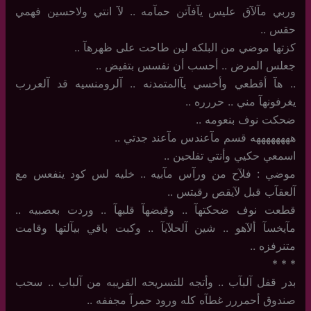
وربي مآلآق عليس يآفآتن حمآمه .. لآ انتي ولاحسين فهمي
حقس ..
كزتها موضي من البلكه لين طاحت على ظهرهآ ..
جعلس المرض .. أحسب أن نفسس بتفيض ..
..‏ هآ أقطعي وأخسي يآالمتمدنه .. آلرومنسيه قد آلعررب
يغرفونهآ مني .. حررره ..
ضحكت نوف بنعومه ..
ههههههههه قسم مآعندس مآعند جدتي ..
اسمعي حكيي وأنتي تفلحين ..
موضي : فلآح من ورآس مآبيه .. خليه لس كود ينفعس مع
آلعقآب قبل لآيقص رقبتس ..
قطعت نوف ضحكتهآ .. وقبضهآ قلبهآ .. وردت بعصبيه ..
مآيخسآ ألآهو .. شين آلحلآيآ .. وكبت باقي بيآلتها وقامت
متنرفزه ..
‏*‏ * *
بدر قفل آلبآب .. وأتجه للتسريحه القريبه من آلباب .. سحب
صندوق أحمررر غطآه كله ورود حمرآ مجففه ..