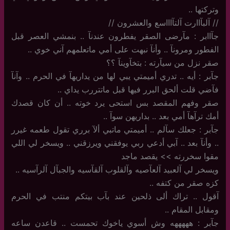
وتركتها ..
//‏ آلبآاارت آلتآاااسع والعشرون //
جآاابر : مآرضى الصقر يفطرون عندنآ .. بنمشي العصر قبل
الفطور ومرونآ .. وأنآ نبهت على أمي ماتعلمهم آني خوي ..
صقر نزل من سيآرته : بتخآوينآ ؟؟
جآبر : أيه .. تدري أميمتي يبي لها من يداريهآ في الحرم .. وآنآ
فآضي قلت ألحق البرر فيها قبل ماتتررب يداي ..
صقر وفهم المقصد بس استحى يرد خوته .. أن كان قصدك
أمك ترآهآ أمي بعد .. بداريهن سوآ ..
جآبر : جعلك سآلم .. أميمتي ماتبي ألآ برري تقول طعمه غيرر
.. وأنآ بعد .. آبي أدعي ربي يوفقني ويرزقني .. ويسخر لي اللي
مقوا سخررته >> يقصد ماجد
ويسخر لي آلعبيد آلعآصيه وآلقلوب آلقآسيه والجبآل آلرآسيه .. ‏
كزه صقر من كتفه ..
آقول .. تراك ألى ذلحين عند بآب بيتكم منتب في الحرم
ومقابل المقام ..
جآبر : هههههه وش أسوي ياخوك تحمست .. قاعدن ساعه