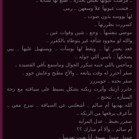
..‏ قرصت عيونها بغيض تحذره .. طلع لهآ لسآنه ..
..‏ فتحت عيونهآ علآ وسعهن .. رمى
لهآ بووسه بدون صوت ..
كسررت نظررتهآ ..
موضي بنفسهآ .. وجع .. شين وقوات عين ..
والله لو مجوود شآفه غير يتوطاه بالكفرر ..
قعد يغمز لهآ .. ويقط لها بوسآت .. ويستهبل عليهآ .. يبي
يضحكهآ .. نآسي آللي حوله ..
وماحس باللي جنبه سكرر الجوال وماسمع بآقي القصيده ..
صقر أحترر له وقت يتابعه .. والأخ مطيح وعايش جوو ..
صقر بحده .. جويبررر
جابرر أرتبك وأثرت ربكته بشكل بسيط على سياقته مع رجة
السيآره .. تنحنح ..
آلله يهديها أم سالم .. أشغلتني عن السياقه .. تمزح معي ..
مآعرف يرقعها من الربكه ..
صقرر بغيظ .. عدل المرايه
أم سالم .. وألا أم مبارك ؟؟
حوول حوول بسوق أنآ بغيت تعدمنآ ..