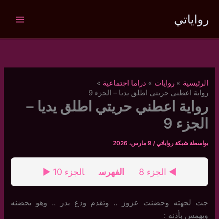
خطي
رواياتي
لى
لمحتوى
الرئيسية
روايات
دراما اجتماعية
رواية اعطني حريتي اطلق يديا – الجزء 9
رواية اعطني حريتي اطلق يديا –
الجزء 9
بواسطة
شبكة رواياتي
/
9 مارس، 2026
◄ الجزء 8
الفهرس
الجزء 10 ►
جت لجهته وحضنت عزوز .. وتقدم ودع بدر .. وهو يحضنه
ويهمس بأذنه : ‏