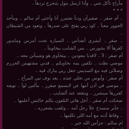
مآراح تآكل شي .. وأذا ارسل بتول بتنحرج تردهآ ..
‏*‏ * *
..‏ أم صقر .. صقيرآن ودنآ نعتمرر أنا وأختي أم سالم .. وبنآخذ
الجووز معنآ .. كود ربي يفتح على صدرهآ .. وتعوذ من الشيطان
..
..‏ صقر .. أبشري آنفدآس .. السياره تحت أمرس ومايدور
كفرهآ ألا بشورس .. بس الشايب بيخاوينآ ..
أم صقر : لآ .. لاقدنا معودين .. بيتخآوى هو وشيبآنن معه ..
موضي نطت .. تكفين يمه بخاويكم .. قدني مشتهيتن الحررم
وصلآتن فيه مع السديس جعل ربي يبارك فيه ..
أم صقر : وأبوس من نخلي عنده .. بعد نوف تبي المرآح ..
..‏ موضي في أذن أمها عن لايسمع صقرر .. مآلس لوآ .. نويفه
كفررهآ مبنشرر .. وبتقعد عند ألشايب ..
ضحكت أم صقر .. أجل هاتي التلفون بكلم خالتس أعلمها ..
..‏ جآبر منسدح علآ رجل أمه .. وتلعب بشعرره ..
..‏ وقاط أذنه مع أمه اللي تكلمها ..
ام سالم : جزآس الله خير .. ‏