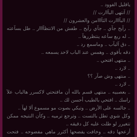
ياقليل الفوود ..
//‏ آنتهى البآاارت //
//‏ البآااارت الثآااامن والعشرون //
..‏ رآيح جآي .. جآي رآيح .. طفش من الانتظآااار .. طل بسآعته
.. له ربع سآعه ينتظررهآ ..
..‏ دق آلبآب .. وماسمع رد ..
دقه بأقوى .. وهمس عند الباب لاحد يسمعه ..
..‏ منتهى افتحي .. ‏
..‏ لارد ..
..‏ منتهى وش صآر ؟؟
..‏ لارد ..
..‏ بعصبيه .. منتهى قسم بالله أن مافتحتي لاكسرر هالباب علآ
راسك .. افتحي بالطيب أحسن لك ..
..‏ جالسه على الأرض .. وتبكي بصوت مو مسموع ألا لهآ ..
وكل شوي تطل بالتست .. وترجع ترميه .. وكأن النتيجه ممكن
تتغيرر لو طلت عليه كل دقيقه ..
أزعجها دقه .. وخافت يفضحها أكثرر ماهي مفضوحه .. فتحت