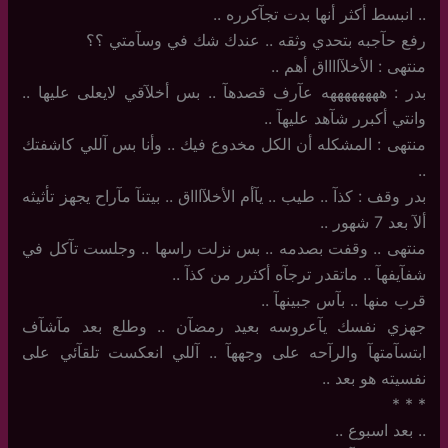
..‏ انبسط أكثر أنها بدت تجآكرره ..
رفع حآجبه بتحدي وثقه .. عندك شك في وسآمتي ؟؟
منتهى : الأخلآااااق أهم ..
بدر : ههههههههه عآرف قصدهآ .. بس أخلآقي لايعلى عليها ..
وانتي أكبرر شآهد عليهآ ..
منتهى : المشكله أن الكل مخدوع فيك .. وأنا بس آللي كاشفتك
..
بدر وقف : كذآ .. طيب .. يآأم الأخلآاااق .. بيتنآ مآراح يجهز تأثيثه
ألآ بعد 7 شهور ..
منتهى .. وقفت بصدمه .. بس نزلت راسها .. وجلست تآكل في
شفآيفهآ .. ماتقدر ترجآه أكثرر من كذآ ..
قرب منها .. بآس جبينهآ ..
جهزي نفسك يآعروسه بعيد رمضآن .. وطلع بعد مآشآف
ابتسآمتهآ والرآحه على وجههآ .. آللي انعكست تلقآئي على
نفسيته هو بعد ..
‏*‏ * *
..‏ بعد اسبوع ..