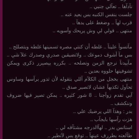
نآدآها .. تعآلي جنبي ..
جلست بنفس الكنبه بس بعيد عنه ..
قرب لهآ .. وضغط على يدهآ ..
منتهى .. قولي لي وش يريحك وأسويه ..
مآتسوآ علينآ .. غلطه أن كنتي مصره تسمينها غلطه وبتصللح ..
بس مآ أشوف دموعك .. ولاتضيقين صدري وصدرك علآ شي ..
مآبيدنآ نرجع الزمن ونصلحه .. بكرره بيصيرر ذكرى ويمكن
تشوفينها حلووه بعدين ..
منتهى بخجل من الكلآم آللي بتقوله لأن تدور برآسها وساوس
تحآول تكذبهآ عشان لاتصير صدق ..
آبي تقدم زوآجنا .. 8 شور كثيره .. يمكن تصير فيها ضروف
وننكشف ..
بدر : وهذآ اللي يرضيك علي ..
هزت رآسها بايجآب ..
استانس بدر .. لهآالدرجه مشتآقه لي ..
طآلعته بطررف عينهآ ‏.. توقع بس لآتطير ..