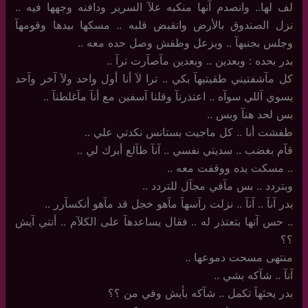
لف لها.. وانصدم آنها منكبه علآ السرير ودافنه وجهها فيه ..
نزل الصندوق بالأرض وانقبض قلبه .. مسكها بيدها وقومهآ
وجلس بجنبهآ .. وبزعل وطفش وصل حده معه ‏..
بدر بحده : وبعدين .. وبعدين مآصآرت ترآ ..
كل مآشفتيني طقيتيهآ بكي .. ترا لآ أنا أول واحد ولآ آخر وآحد
يسوي آللي سوآه .. اعتذرنآ وقلنا آسفين مع أنآ مآغلطنآ ..
بس لحد هنآ وبس ..
طفشت أنا .. كل ماجيت بستانس نكدتي علي ..
قآم بغضب .. سديتي نفسي .. آنآ طآلع أبرك لي ..
..‏ مسكت يده ووقفت معه ..
وبتردد .. بس مآفي مجآل للتردد ..
بدر آنآ .. آنآ .. نزلت رآسهآ مآهو خجل قد مآهو أنكسآرر ..
..‏ حس آنها بتعتذر له .. فقال يساعدهآ على الكلآم .. أنتي آيش
؟؟
منتهى مسحت دموعها ‏..
آنآ .. شآكه بشي ..
بدر يحثهآ تكمل .. شآكه بأيش وفي من ؟؟