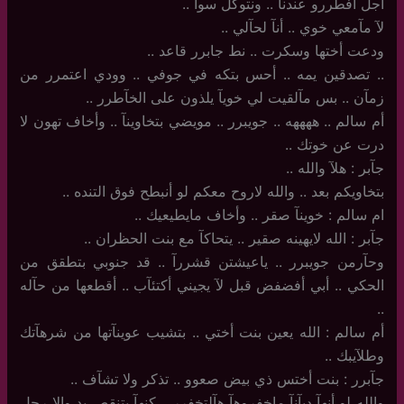
أجل أفطررو عندنآ .. ونتوكل سوآ ..
لآ مآمعي خوي .. أنآ لحآلي ..
ودعت أختها وسكرت .. نط جابرر قاعد ..
..‏ تصدقين يمه .. أحس بتكه في جوفي .. وودي اعتمرر من
زمآن .. بس مآلقيت لي خويآ يلذون على الخآطرر ..
أم سالم .. ههههه ‏.. جويبرر .. مويضي بتخاوينآ .. وأخاف تهون لا
درت عن خوتك ..
جآبر : هلآ والله ..
بتخاويكم بعد .. والله لاروح معكم لو أنبطح فوق التنده ..
ام سالم : خوينآ صقر .. وأخاف مايطيعيك ..
جآبر : الله لايهينه صقير .. يتحاكآ مع بنت الحظران .. ‏
وحآرمن جويبرر .. ياعيشتن قشررآ .. قد جنوبي بتطقق من
الحكي .. أبي أفضفض قبل لآ يجيني أكتئآب .. أقطعها من حآله
..
أم سالم : الله يعين بنت أختي .. بتشيب عوينآتها من شرهآتك
وطلآيبك ..
جآبرر : بنت أختس ذي بيض صعوو .. تذكر ولا تشآف ..
والله لو أنهآ ديآنآ ماخفروهآ هآلتخفرر .. كنهآ بتنقص يد والا رجل