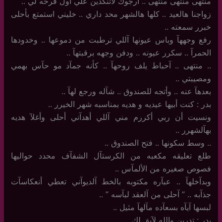
منتهى منتهى منتهى .. أرجوك لاتنكدين علي أول فرحه لي ..
زواجنا هالعيد .. كلها هالشهر محد داري .. خليني استمتع بأحلى
خبرر سمعته ..
رفع وجههآ وباس عيونها آللي ترطبت من دموعها .. وخدودها
الحمرآ .. سكرر عيونه .. ودفن وجهه برقبتهآ ..
..‏ منتهى .. آحباط يلف روحهآ .. كأنه جمآد مو حآس بهمي
ومصيبتي ..
بعدهآ عنه .. وأتجه للصندوق .. شآله ورجع لهآ ..
بدر : كنت أبيها عيديه و هديه بمناسبه شهر الخيرر ..
ونسيت أن ربي أكررم مني آللي أهدآني أحلى وأغلآ هديه
بهآلشهرر ..
..‏ وسط سكونها .. فتح الصندوق ..
طلع تعليقه مكعبه من الكرستآل الشفآف محدد حواليها
فصوص صغيره من الألمآس ..
وبدآخلهآ .. عبآره مكتوبه بالخط آلديوآني تعطي أنعكاسآت
جذآبه .. ” آحلى من آلعقد لبآسه ” ..
لبسها آيآه بسعآده مآلهآ مثيل ..
بدر : تدرين والله لآبق لك ..