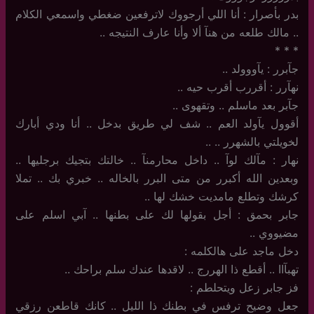
بدر بأصرار : أنا اللي أرجووك لاترفعين ضغطي واسمعي الكلام
.. مالك طلعه من هنآ ألا وأنا عارف النتيجه ..
‏*‏ * *
جآبرر : يآووولد ..
نهآرر : أقررب أقرب حيه ..
جآبر بعد ماسلم .. وتقهوى ..
أقوول يآولد العم .. شف لي طريق بدخل .. أنا ودي أبارك
لخويلتي بالشهرر .. ‏..
نهار : مآلك لوآ .. داخل محارمنآ .. خالتك بتجيك برجليها ..
وبعدين الله أكبرر من متى البرر بالخاله .. خبري بك .. تملا
كرشك وتطلع مامديت خشك لها ..
جابر بحمق : أجل بقولها لك على بطنها .. آبي اسلم على
مضيووي ..
دخل ماجد على هالكلمه :
تهبآاا .. أقطع ذا الهررج .. لاقدها عندك سلم براحك ..
فز جابر زعل ويتحلطم :
جعل وضيح ترفس في بطنك ذا الليل .. كانك قاطعن رزقي