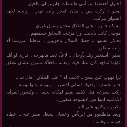
أحآول أحفظها من أمي هالدعآت جآيزتن لي بالحيل ..
صقر : أركب بس .. بيذن الفجر وأنت تهذر .. وأتجه لجهة
السواق بيركب ..
مسكه جآبرر : علي الطلآق محدن يسوق غيري ..
موضي كانت بالجيب ورا مرتبت االسايق تسمعهم ..
تحاكي نفسها .. جعلك السلال ياجويبرر .. ماقلنآ أعررسنآ ألا
وأنت مطلق ..
صقر : أستغفر ربك يآرجال .. لآعآد تعيد هالهرجه .. تدري لو أنك
قايلها لماجد كان عناد فيك ولعآنه ماخلآك تسوق عشان تطلق
..
ترآ مهوب كلن سمح .. لاقلت له ” علي الطلآق ” قال تم ..
جابر تحسف : يآخوك لسآني أقشرر .. وتووبه مالها نووبه ..
ركب بسرعه قبل لايلف صقر لمكانه بجنبه .. وكسرر المرآيه
الأماميه لمهآ قبل لايشوفه صقيرر ..
ركبوو وتوكلوو على آلله ..
وبعد ماطلعوو من الريآض وعشان يشغل صقر عنه .. عطاه
جوآله .. وقآله :