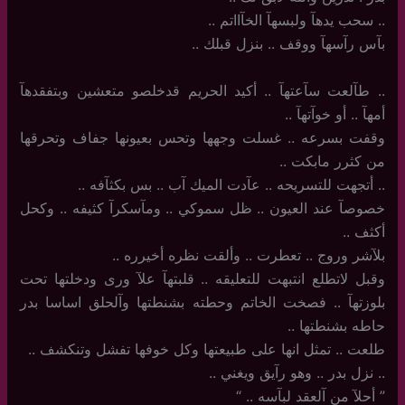
‏.. سحب يدهآ ولبسهآ الخآااتم ..
بآس رآسهآ ووقف .. بنزل قبلك ..
..‏ طآلعت سآعتهآ .. أكيد الحريم قدخلصو متعشين وبتفقدهآ
أمهآ .. أو خوآتهآ ..
وقفت بسرعه .. غسلت وجهها وتحس بعيونها جفاف وتحرقها
من كثرر مابكت ..
..‏ أتجهت للتسريحه .. عآدت الميك آب .. بس بكثآفه ..
خصوصآ عند العيون .. ظل سموكي .. ومآسكرآ كثيفه ‏.. وكحل
أكثف ..
بلآشر وروج .. تعطرت .. وألقت نظره أخيرره ..
وقبل لاتطلع انتبهت للتعليقه .. قلبتهآ علآ ورى ودخلتها تحت
بلوزتهآ .. فصخت الخاتم وحطته بشنطتها وآلحلق اساسا بدر
حاطه بشنطتها ..
طلعت .. تمثل انها على طبيعتها وكل خوفها تفشل وتنكشف ..
..‏ نزل بدر .. وهو رآيق ويغني ..
‏”‏ أحلآ من آلعقد لبآسه .. “