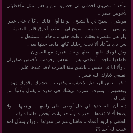
مآجد : مضيوي اخطبي لي حضريه من ربعس مثل مآخطبتي
لأخوس صقر ..
موضي : اسمح لي يآالشيخ .. لو ذا أول فالك .. كآن على عيني
وراسي .. بس طبينه .. اسمح لي .. مقدر أحرق قلب الضعيفه ..
ولو هي مقصره بحقك .. قلت حقها وماجاها .. تستاهل ..
بس ذي مآعآد ألا تحب رجليك كانها مابعد حبتها بعد ..
وش قومك عليها .. تغثها وتغث عمرك مع النسوان ..
قاطعها ماجد : أقطعي بس .. نفعس وفودس لأخوس صقيران
.. وألا أنا في بليس .. ياشين منة الحرمه لاقد عندها علم ..
انقلعي لابارك الله فيس ..
‏”‏ فيه بعض الرياجيل لاحشمته وقدرته .. حشمك وقدرك زود ..
وبعضهم .. يشوف عمرره ويشك في قدره .. يقول يآدنيآ من
أنتي له ..
دام أن الله حدها لي خل أوطى على راسها .. واهينها .. ولا
يصحآ ألا لا فقدهآ .. حذرتك يآماجد وانت أبخص بظلما دارك ..
الطغى والزود أعماه .. ماشال هم من هذرتها .. وراح يسأل أمه
عينت له أحد ؟؟