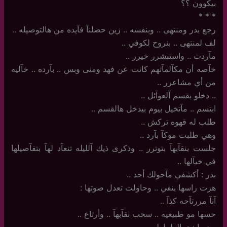
بيكوون ؟؟
‏*‏ * *
رجع بدر ومنتهى .. وبنفسه .. زين حصلنآ فآيده من هالتوصيله ..
لف لمنتهى .. بنروح لكوفي ..
مآردت .. واستبشرر خيرر ..
خآصه أن مكآلمآتهم كانت عن فهد ومنى وبس .. بآرده .. خآليه
من أي مشاعرر ..
..‏ دخلو بقسم آلعوآئل ..
ابتسم .. مآتخيل بيوم بيدخل هالقسم ..
طلب له قهوه تركش ..
وهي طلبت موكآ بآرد ..
جلست بنقآبهآ بتوترر .. وذكرى ذيك آلليله تنعآد لهآ بتفآصيلها
في خيآلها ..
بدر : أكشفي مآحولك أحد ..
هزت راسها بنفي .. وحاولت تعدل صوتها :
آنآ مررتآحه كذآ ..
حسها مو طبيعيه .. سحب نقآبهآ .. وأرتاع ..