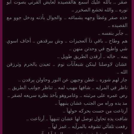
صقر .. بالله عليك اسمع هالقصيده لعايض القرني بصوت أبو
نوره .. والله تخشع الصخرر .. ‏
خذه صقر وغطآ وجهه بشماغه .. والجوال بأذنه ودخل جوو مع
القصيده ..
..‏ جآبر بنفسه ..
هم وطاح .. باقي ذآ آلعجيزات .. وش بيرقدهن .. أخاف اسوي
شي واطيح في وحدتن منهن ..
يمه .. خاله .. أرقدن الطريق طويل ..
عشان لاوصلنا لينكن شبعآنآت نوم .. تعبدن بالحرم وترزقن
الله ..
جاز لهم شوره .. غطن وجيهن عن النور وحاولن يرقدن ..
ناظر في المرايه .. شافها مهيب لمه .. تناظر جوانب الطريق ..
رص عمره على مرتبته .. وغامروهو يآخذ نظره سريعه لصقر ..
مد يده وراه من الجنب عشان ينبههآ ..
أرتاعت من حست بحركه حولهآ .. ‏
شافت يده تحاول توصل لها عشان تنبههآ .. أرتاعت ..
رفعت تلقآئي تشوفه بالمرآيه .. غمز لهآ ..