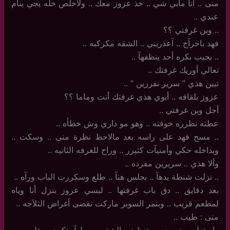
منى .. آنآ مآبي شي .. خذ عزوز معك .. ولاخلص خله يجي ينآم
عندي .. ‏
..‏ وين غرفتي ؟؟
فهد باحرآج .. آعذريني .. الشقه مكركبه ..
..‏ بجيب بكره أحد ينظفهآ ..
تعالي أوريك غرفتك ..
تبين هذي ” سرير نفررين ” ..
عزوز بلقافه .. أبوي هذي غرفتك أنت وماما ؟؟
أجل وين غرفتي ..
عطته نظرره خوفته .. وهو مو داري وش خطأه ..
..‏ مسح فهد على راسه بعد مالاحظ نظرة منى .. وسكت ..
وبداخله حكي وأمنيآت كثيرر .. وراح للغرفه الثانيه ..
وألا هذي .. سريرين مفرده ..
..‏ نزلت شنطة يدهآ .. بجلس هنآ .. طلع وسكررت الباب ورآه ..
بعد دقايق .. دق باب غرفتها .. لبسي عزوز بنزل أنا وياه
لمطعم قريب .. وبنمر السوبر ماركت نقضى أغراض الثلآجه .. ‏
منى : طيب ..