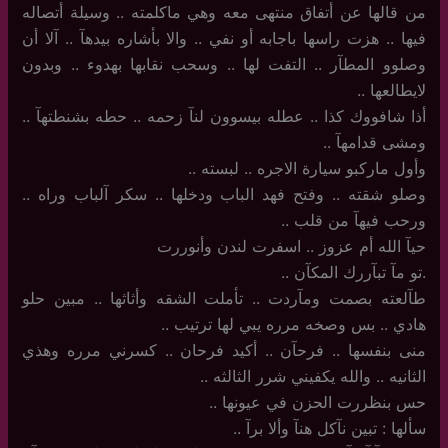
من قالها عن أتفاق منتهى معه وهي ماكلمته .. وسيلة أتصاله
فيها .. هزت راسها باجابه أو نفي .. والا بأشاره بيدهآ .. آلا أن
وصلوو المطآر .. التفت لها .. وسحب نقابها بهدوء .. وبدون
لايطالعها ..
أذا شافووك كذا .. عطله بيسوون لنآ زحمه .. حطه بشنطتهآ ..
ومشى قدامهآ ..
وأول ماركبو سيارة الاجره .. لبسته ..
وصلو شقته .. وفتح فهد الباب ودخلها .. سكر آلباب وراه ..
ورحب فيهآ من قلب ..
حيآ الله أم عزوز .. اسفرت لندن وأنوررت
.تو مآ تبآررك المكآن ..
طآلعته بصمت ومآردت .. تأملت الشقه وأثاثها .. مبين حلو
هادي .. بس وصخه مرره يبي لها ترتيب ..
منى بنفسها .. فرحآن .. أكيد فرحان .. كسرني مرره وهذي
الثانيه .. والله يكفيني شرر الثالثه ..
حس بنظررت الحزن في عيونها ..
سألها : تبين نآكل هنآ وألا برآ ..