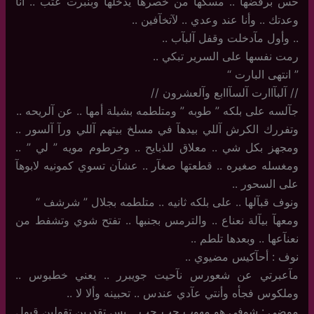
حس برفضهآ .. مسكهآ من خصرهآ يدخلهآ وبنبرت عتب .. أنا
وعدتك .. وأنا عند وعدي .. لآتخآفين ..
..‏ وأول مآدخلت وقفل آلبآب ..
رمت نفسها على السرير تبكي ..
‏”‏ انتهى البارت “
//‏ آلبآاارت آلسآاابع وآلعشرون //
جآلسه على بلكه ” طوبه ” ومتلطمه بشيلة أمها .. عن آلريحه ..
وتفررك الكرش آللي بيدهآ في مسلخ بيتهم آللي ورآ آلسور ..
ومجهز بكل شي .. معلاق للذبايح .. وخرطوم مويه ” لي ” ..
ومغسله صغيره .. قطعتها صغآر .. عشآن تسوي كمونيه لابوهآ
على السحور ..
ونوف قبآلها .. على بلكه ثانيه .. متلطمه بجلال ” شرشف “
ومعهآ بيآلة نعناع .. والترمس بجنبها .. تفتح شوي وتشفط من
نعنآعها .. وبعدها تلطم ..
نوف : أحآكيس مضيوي ..
مآعبرتي عن شعورس نآحيت جويبرر .. يعني خطبوس ..
وملكوس فجأه وأنتي عآدي عندس .. تحبينه وألا لا ..
موضي : شوفي هو مهوب حب حب .. بس تقدرين تقولين قبول