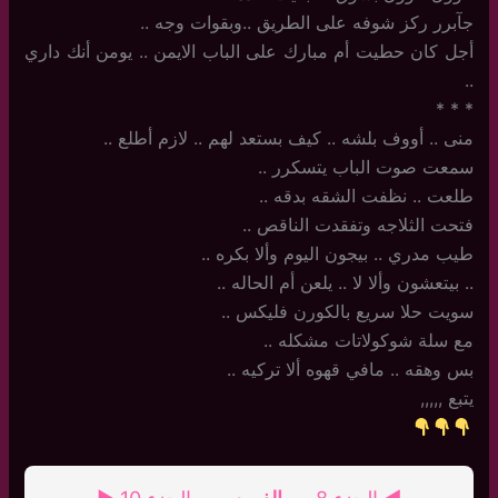
جآبرر ركز شوفه على الطريق ..وبقوات وجه ..
أجل كان حطيت أم مبارك على الباب الايمن .. يومن أنك داري
.. ‏
‏*‏ * *
منى .. أووف بلشه .. كيف بستعد لهم .. لازم أطلع ..
سمعت صوت الباب يتسكرر ..
طلعت .. نظفت الشقه بدقه ..
فتحت الثلاجه وتفقدت الناقص ..
طيب مدري .. بيجون اليوم وألا بكره ..
..‏ بيتعشون وألا لا .. يلعن أم الحاله ..
سويت حلا سريع بالكورن فليكس ..
مع سلة شوكولاتات مشكله ..
بس وهقه .. مافي قهوه ألا تركيه ..
يتبع ,,,,,