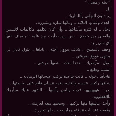
‏”‏ ليلة رمضآن “
ال
يتبادلون آلتهآني وأالتبآريك ..
الجده وعيآلها الثلاثه .. وبنآتها ساره ومنيرره ..
دخل .. له فتره مآشآفهآ .. وأن كآن يكلمها مكآلمآت لاتسمن
ولاتغني من جووع .. بس زين صآرت ترد عليه .. ويعرف عنها
أي شي يبيه ..
وقف بالمطبخ .. شآف بتوول أخته .. نآداها .. بتول نآدي لي
منتهى فووق بغرفتي ..
بتول : مآيمديك .. خذها معك .. شفهآ بغرفتي ..
ابتسم وطلع ..
فاجأها دخوله .. كآنت قآعده تركب عدسآتها الرمآديه ..
شافها ركبت عدسه والثانيه باقيه عسلي فاتح على طبيعتهآ ..
بدر : هههههههه قرب وباس رآسهآ .. الشهر عليك مبآررك
يآالقطووه ..
وأخذ عدستها منها يركبها .. وسحبها معه لغرفته ..
وقفت عند باب غرفته ومارضت رجلها تحررك ..