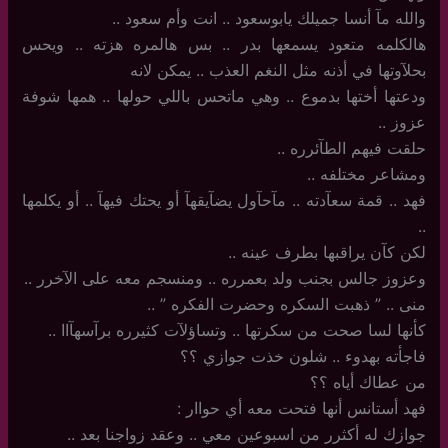
والله مآ أنسا جميلك يابوسعود .. انت وأم سعود ..
هالكلمه متعود يسمعها بدر .. بس هالمره هزته .. ويحس
بحلآوتها في أذنه مثل النغم العذب .. يمكن لانه
ودعتها أختها بدموع .. وهي ماتحس باللي حولها .. همها شوفة
عزوز ..
حلقت فيهم الطآئرره .. ‏
ومشاعر مختلفه ..
فهد .. قمة سعآدته .. مآحآول يضآيقهآ أو يحتك فيهآ .. أو يكلمها
..
لكن كآن يراقبها بطرف عينه ..
وعزوز جالس بجنب ولد بعمرره .. ومنسجم معه على الآخرر ..
منى .. ” ذهبت السكره وحضرت الفكره ” ..
كأنها لسا صحت من سكرتها .. وتساؤلآت كثيرره برآسهآاا ..
فاجأته بهدوء .. شلون خذت جوازي ؟؟
من عطاك أياه ؟؟
فهد أستانس أنها فتحت معه أي حواار :
جوازك له أكثرر من اسبوعين معي .. وعقد زواجنا بعد ..