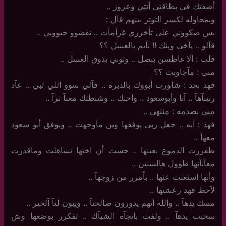
أضفتك في بطاقتي أنتي وعزوز ..
وبمحاوله لكسر التوتر بينهم قآل :
بس صكووني على تأخرري غرآمآت .. نفضوو جيووبي ..
قآلو .. يآخي وينك ‏!! نآيم بالعسل ؟؟
قلت : آلا غاطسن ببصل .. وتوني بذوق العسل ..
منى : مآجاوبت ؟؟
فهد بجد : شاورت أبووك بالدبره .. قآلي سوو اللي تبي .. عآد
رتبنآهآ .. آنا وأبوسعود .. وأختك .. وشنطتك معنآ ترآ ..
منى بصدمه : منتهى ..
فهد : آيه .. جعل ربي يوفقها وين مآوجهت .. ويوفق أبو سعود
معهآ ..
طفررت الدموع بعينها .. حست أن اختها تساهلت وماقدرت
معآنآتها طوول هالسنين ..
وأنها استغنت عنها .. بأمرر من زوجهآ ..
لآحظ فهد رعشتها ..
مسك يدهآ .. والله أنهم يدورون صالحنآ .. ويبون لنآ آلخير ..
سحبت يدهآ .. ولفت باتجآه الشبآك .. تفكرر بوضعها وش