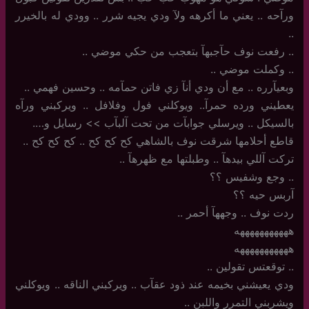
ورآحه .. يعني ما أكرهه ولآ ودي يجيه شرر .. وودي له بالخيرر
..
..‏ رفعت نوف حآجبهآ بتعجب من حكي موضي ..
..‏ وكملت موضي ..
وبعيآرره .. مع أن ودي أنآ زي فاتن حمآمه .. وحسين فهمي ..
يعطيني ورده حمرآ.. ويوكلني فول وفلافل .. ويركبني ورآه
بالسيكل .. ويرسلي جوابآت من تحت آلبآب >> رسايل و….
قاطع أحلامها شرقت نوف بالشاهي كح كح كح .. كح كح كح ..
تركت آللي بيدهآ .. وطبلتها مع ظهرهآ ..
..‏ وجع وشفيس ؟؟
آربس حيه ؟؟
ردت نوف .. وجههآ أحمر ..
هههههههههههه
هههههههههههه
..‏ توقعتس تقولين ..
ودي يعيشني بخيمه عند ذود عقآب .. ويركبني الناقه .. ويوكلني
ويشربني التمرر واللبن ..