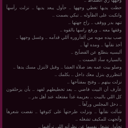
وجهها زي الطماط ..
حطت يديها تغطي وجهها .. حآول يبعد يديها .. نزلت رآسهآ
وانكبت على الطآوله .. تبكي بصمت ..
تنهد بدر ووقف .. راح جهتها ..
وققها معه .. ورفع راسها بالقوه ..
صب بيده مويه من آلقآروره آللي قدآمه .. وغسل وجهها ..
أخذ نقآبها .. ومده لهآ ..
ألبسيه بنطلع عن الفضآيح ..
بالسياره سآد الصمت ..
وصلو بيت عمه بعد صلآة العشا .. وقبل لآتنزل مسك يدها ..
انتظرري بنزل معك داخل .. بكلمك ..
نزلت بيتهم .. وفتح بمفتآحها ..
عآرف أن البيت فاضي .. بعد تخطيطهم لفهد .. بأن يزحلقون
كل اللي بالبيت .. بعزيمة غدآ مفتعله عند أهل بدر ..
..‏ دخل المجلس ورآهآ ..
شآلت نقآبهآ .. ونزلت طرحتهآ على كتوفها .. نفضت شعرهآ
وأتجهت للمكيف تشغله ..
تحآول تشغل نفسها عن نظرآته اللي ترآقبها ..