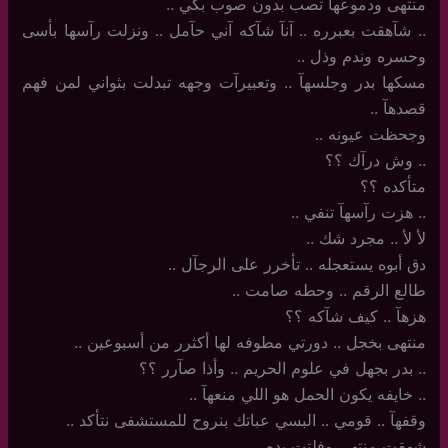
منتهى ودموعها تصب بدون صوب بكي ..
..‏ شآهقت بعبرره .. آنآ شآكه آني حآمل .. ونزلت رآسها بأسى
وحسره وندم وذل ..
مسكها بدر وجلسهآ .. وتعبيرآت وجهه تبدلت بثواني لمن فهم
قصدهآ ..
وجحظت عيونه ..
..‏ وش درآك ؟؟
متأكده ؟؟
..‏ هزت رآسهآ تنفي ..
لأ لأ .. مجرد شك ..
دق أبوه يستعجله .. تأخرر على الرجآل ..
طالع الرقم .. وحطه صامت ..
هزهآ .. كيف شآكه ؟؟
منتهى بخجل .. دورتي مطوفه لها أكثرر من أسبوعين ..
..‏ بدر بجهل في علوم الحريم .. وأذا صآرر ؟؟
..‏ خايفه يكون الحمل هو اللي منعهآ ..
وقفهآ .. قومي .. البسي عباتك بنروح للمستشفى نتأكد ..
شهقت منتهى وفلتت يده ..