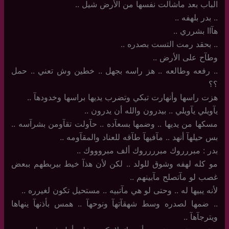
الباب بعد ماشآلت نفسها من الأرض شيل ..
..‏ بدر بلهفه ..
هآاا بشرري ..
..‏ بحقد رمت التست بصدره ..
وطآح على الأرض ..
..‏ رفعه وطالعه .. هز راسه بجهل .. خطين وش تعني .. حمل
؟؟
هزت راسها وأنهارت تبكي وتضرب يديها براسها وخدودهآ ‏..
يآويلي يآويلي .. بيدرون والله أن يدرون ..
مسكها من يديها .. وضمها بسعآده .. حآولت تقآومن بشرآسه ..
بس حيلهآ أنهد .. مآفيهآ طآقه للعناد والمقآومه ..
بدر : مبررروك مبرررروك ألف مبروووك ..
مو كله لهفه وشوق للولد .. لكن لأن هذآ خيط بيربطهم ببعض
غصب لو مآتصلح مآبينهم ..
لأنه يبيها له .. وحتى لو هي مآتبيه .. مستحيل تكون لغيرره ..
..‏ ضمها لصدره وسط شهقآتهآ ونوحهآ .. همس بأذنهآ ينهاها
ويترجآهآ ..