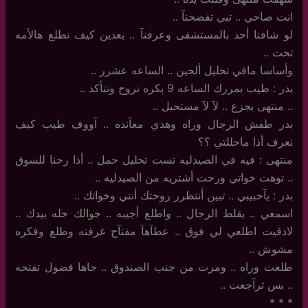
انت صاحي .. تبي تفضحنآ ..
لو شافنا أحد بالمستشفى وعرفنآ .. بعدين كيف نطلع هالأمه
تحت ..
وأساسا مافي تحليل ألحين .. الساعه عشرر ..
بدر : طيب بمررك الساعه 9 بكره نروح ونتأكد ..
..‏ منتهى بجزع .. لآ لآ مستحيل ..
بدر طفش الرجال وراه وهذي معآنده .. آووف طيب كيف
نعرف أذا ماحللتي ؟؟
منتهى : فيه في الصيدليه تست تحليل حمل .. أذا رحنا للسوق
.. توهت خواتي ورحت أشتريه من الصيدليه ..
بدر : يآحبيبي .. تبين أنتظرر روحتك أنتي وخواتك ..
اسمعي .. بقلط الرجال .. واطلع أجيبه .. جوالك خله بيدك ..
لادقيت اطلعي لي فوق .. عطآهآ مفتآح غرفته وطلع وفكره
مشوش ..
طلعت وراه .. ومرت من جنب الصندوق .. جاها فضول تفتحه
.. بس ترآجعت ..
‏*‏ * *