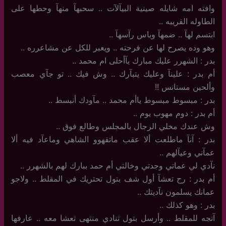
وافته امه شايله صينية البيآلآت .. سحبهآ منهآ وحطها على
الطاوله القريبه ..
ابتسم لهآ .. ضمهآ وباس رآسهآ ..
وهو وده يصرح لها عن فرحته .. ويعبر للكل عن مشاعرره ..
بدر : الشهرر عليك مبارك يآأحلى ام محمد ..
أم بدر : علينآ وعليك يتبآرك .. وش فيك .. تو جآي معصب
وألحين مستانس !!
بدر : مبسوط مبسوط ياأم محمد .. مآودك أنبسط ..
أم بدر : دوم مهوب يوم ..
وش عندك مخلي الرجال بالمجلس وطالع فوق ..
بدر : آنآ ماطلعت ألا عقب ماتقهوو الشاهي وماعآد فيه ألا
عمآني وعيآلهم ..
نآدي لي عماتي وجدتي وخالتي أم حمد ببارك لهم بالشهرر ..
أم بدر : رح تعشآ أول شف بتول تحتريك في المقلط .. ولاجو
عمانك يسلمون نآديتك ..
بدر : وهو كذلك ..
آتجه للمقلط .. وأرسل بتول تنادي منتهى تعشا معه .. عارفها