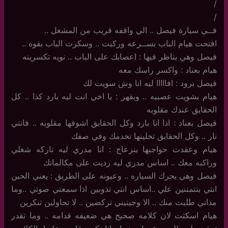
/
/
فــي سيارة فيصل .. الي واقفه قريب من المشغل ..
افتحت هيام الباب بســرعه وركبت .. وسكرت الباب بقوه ..
فيصل وهي يناظر فيها : اعصابك على الباب .. نويه تكسرينه
هيام بعناد : واكسر راسك معه
فيصل برود : افااااا ليه انا وش سويت لك
هيام بشويت عصبيه .. وبقهر : يا اخي انت ليه بارد كذا .. كل
الحقايق عندك مقلوبه
فيصل بعناد : اذا انا بارد وكل الحقايق اشوفها مقلوبه .. فانتي
نار .. وكل الحقايق تخلينها تخدمك وفي صفك
هيام وعقدت حواجبها بنزعاج : انا مدري ليه تاركه شغلي
وراكبه معك .. اساس مدري ليه رديت على مكالماتك
فيصل وهي يحرك السياره .. وعيونه على الطريق : يعني الحين
انتي بتتمننين علي ..اساس انتي تذوبين اذا سمعتي صوتي ..وما
مداني طلبت منك .. الا وجيتيني تركضين .. لا تحاولين تنكرين
هيام اسكتت لان كلامه صحيح هي ضعيفه قدامه .. وما تقدر