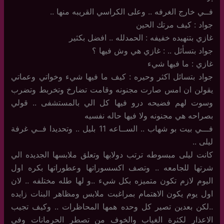
فــي خارج الغرفه .. وعلى الكراسي القريبه منها ..
جواد : كيف مرتك الحين
غازي بتنهيده خفيفه : الحمدلله .. افضل بكثير
جواد بتسأئل .. : غازي هي وش فيها ؟
غازي : ما فيها شيء
جواد بتسائل اكثر وحيره : كيف ما فيها شيء وخواتي وعماتي
يقولن ان امس صارت مجنونه وقامت تضارخ وتخربط وتضرب
وسوت لهم فضيحه درو فيها كل الي بالمستشفى .. قولي
بصراحه هي مجنونه ولا فيها حاله نفسيه
فـــي بيت بو شهاب .. الســاعه 11 بليل .. وتحديدا فــي غرفة
ليلى ..
كانت ليلى مبسوطه ترتب دولابها وتعلق ملابسها الجديده الي
شرتها للجامعه .. وتصف اكسسوراتها وعطوراتها بكره اول
اليوم لازم تكون متميزه بكل شيء ..و لها طله مختلفه .. لان
اول يوم يكون الاهتمام بمراغبت ملابس ومظاهر البنات زايده
..لكن بعدين تصير كل وحده همها المحاظرات .. وكيف تجيب
الاعذار لكثرة الغياب والخوف من تصطر الحرمانات وفي