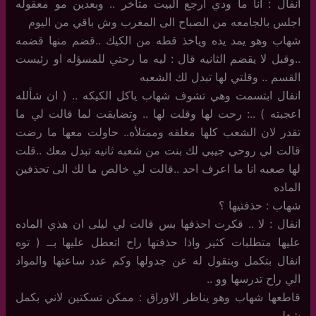
انفال : انا ما ودي ارجع البيت متأخر .. وبعدين مو معقوله
اجلس بالجامعه من الصباح الى المغرب وش باقي من اليوم
شهاب وهو يمد يده وياخذ قطه من الكيك ..قضم منها قضمه
..وقبل لا يقضم الثانيه قال : ليه ما رحتي للمسؤله او رئيست
القسم .. وقلتي لها تبدل لك الشعبه
انفال ابتسمت وهي تشوف شهاب ياكل الكيكه .. ( ان شألله
اعجبته ) ..: رحت لها وقلت لها .. وتضايقت لما قالت لي ما
تقدر لان الشعب كلها مغلقه وممتلأه.. حاولت معها ما رضت
قالت لي روحي جيبي لك بنت من شعبه ثانيه تبدل معك ..قلت
لها صعبه انا ما اعرف احد ..قالت لي خالص ما لك الى تحذفين
الماده
شهاب : حذفتيها ؟
انفال : لا .. قكرت احذفها بس قالت لي ليلى ان هذي الماده
عليها متطلبات كثير واذا حذفتها راح اتعطل عليها بــ ( توه
انفال بتكمل وبتقول له عن جدولها وكم عدد ساعتها والمواد
الي راح تدرسها وو ..
قاطعها شهاب وهو يناظر الاوراق : ممكن تسكتين لاني بكمل
شغلي