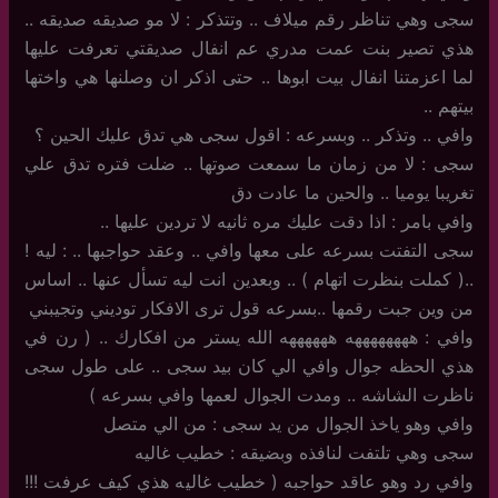
سجى وهي تناظر رقم ميلاف .. وتتذكر : لا مو صديقه صديقه ..
هذي تصير بنت عمت مدري عم انفال صديقتي تعرفت عليها
لما اعزمتنا انفال بيت ابوها .. حتى اذكر ان وصلنها هي واختها
بيتهم ..
وافي .. وتذكر .. وبسرعه : اقول سجى هي تدق عليك الحين ؟
سجى : لا من زمان ما سمعت صوتها .. ضلت فتره تدق علي
تغريبا يوميا .. والحين ما عادت دق
وافي بامر : اذا دقت عليك مره ثانيه لا تردين عليها ..
سجى التفتت بسرعه على معها وافي .. وعقد حواجبها .. : ليه !
..( كملت بنظرت اتهام ) .. وبعدين انت ليه تسأل عنها .. اساس
من وين جبت رقمها ..بسرعه قول ترى الافكار توديني وتجيبني
وافي : ههههههههه ههههههه الله يستر من افكارك .. ( رن في
هذي الحظه جوال وافي الي كان بيد سجى .. على طول سجى
ناظرت الشاشه .. ومدت الجوال لعمها وافي بسرعه )
وافي وهو ياخذ الجوال من يد سجى : من الي متصل
سجى وهي تلتفت لنافذه وبضيقه : خطيب غاليه
وافي رد وهو عاقد حواجبه ( خطيب غاليه هذي كيف عرفت !!!