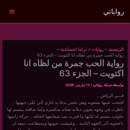
خطي
رواياتي
لى
لمحتوى
الرئيسية
روايات
دراما اجتماعية
رواية الحب جمرة من لظاه انا اكتويت – الجزء 63
رواية الحب جمرة من لظاه انا
اكتويت – الجزء 63
بواسطة
شبكة رواياتي
/
13 مارس، 2026
فـــي الرياض ..
افتحت عينها بصعوبه وهي تحس بدفا يد غازي الي على جبهتها ..
ناظرت في وجهه بعيون ذبلانه تعبانه منكسره ولما شافته يبتسم لها
حاولت تبتسم له لكنها ما قدرت تمد شفايفها الجافه .. حركة راسها
باعجوبه الى الجهه الثانيه .. وغمضت عيونها وستطاعت دمعه ان