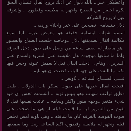
واعطيكي خبر .. يالله دلول عن اذنك بروح انفال علشان اللحق
بكره اجلس من الصباح واجهز له ملابسه وفطوره .. واشوفه
قبل لا يروح الشركه
دلال ببتسامه : تصبحين على خير واحلام ورديه ..
ابتسم شهاب ابتسامه خفيفه هو مغمض عيونه لما سمع
مكالمة انفال لصديقتها دلال ..وخاصه جلست الصباح والفطور
..هو ماصار له نصف ساعه من وصل على طول دخل الغرفه
ولما ما شافها موجوده بدل ملابسه على السريع وانسدح على
السرير .. وبنام .. ادخلت انفال قبل لا يغمض عيونه وحس فيها
لكنه ما التفت على جهة الباب فضنت ان هو نايم ..
فـــي الصبــاح الساعه .. 6ونص ..
افتحت انفال عيونها على صوت تسكر باب الدولاب ..ظلت
دقايق تراغب شهاب وهو يلبس ثوبه .. ابتسمت تحس ان فيه
شيء متغير ..وجهه منور واكثر وسامه .. عاتبت نفسها قبل لا
تقوم من السرير ليه ما قامت قبله لو هي ما صحت على
صوت الفوضه بالغرفه كان ما شافته .. وهي ناويه امس تجلس
قبله وتجهز له ملابسه وفطوره اكيد الساعه رنت وما سمعتها