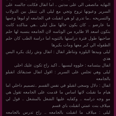
النهايه ماتصفى الى على مدتين .. اما انفال فكانت جالسه على
السرير وعيونها تروح وتجي مع ليلى الى تنتقل بين الدولاب
والتسريحه ..ما تدري لو هي انقبلت في الجامعه او ابوها وعمها
ما عارضو .. كان بكون حالها مثل ليلى ..هي متاكده كانت
بتكون اسعد الا طايره من الوناسه لان الجامعه بنسبه لها حلم
صاحبها طول فترة دراستها بالثنويه اما دراسة الطب كان حلم
الطفوله الي كبر معها ومات بكبرها
ليلى وبيدها البلوزه وتناظر انفال : انفال وش رايك بكره البس
هذي
انفال ببتسامه : حلووه لبسيها .. اكيد راح تكون عليك احلى
ليلى وهي تجلس على السرير : اقول انفال صديقاتك انقبلو
بالجامعه
انفال : دلال وسجى انقبلو في نفس القسم ..تصميم داخلي اما
هيام ما نقبلت لانها اساس ما قدمت على الجامعه تقول هي
مو وجه دراسه .. وكفايه عليها الشغل بالمشغل .. قول لي
ميلاف بنت عمتي انقبلت باي قسم
ليلى : ميلاف ما انقبلت بالجامعه .. راح تدرس بالجامعه