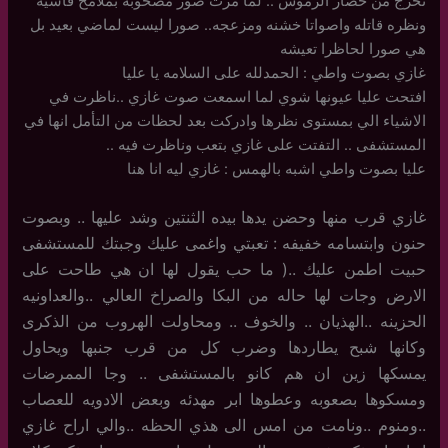
تخرج من حصار الرموش .. لما مرت صور مصحوبه بملامح قاسيه
ونظره قاتله واصواتا خشنه ومزعجه.. صورا ليست لماضي بعيد بل
هي صورا لحاظرا تعيشه
غازي بصوت واطي : الحمدلله على السلامه يا عليا
افتحت عليا عيونها شوي لما اسمعت صوت غازي ..ناظرت في
الاشياء الي بمستوى نظرها وادركت بعد لحظات من التأمل انها في
المستشفى .. التفتت على غازي بتعب وناظرت فيه ..
عليا بصوت واطي اشبه بالهمس : غازي ليه انا هنا
غازي قرب منها وحضن يدها بيده الثنتين وشد عليها .. وبصوت
حنون وابتسامه خفيفه : تعبتي واغمى عليك وجبتك للمستشفى
حبيت اطمن عليك ..( ما حب يقول لها ان هي طاحت على
الارض وجات لها حاله من البكا والصراخ العالي ..والعداونيه
الحزينه ..الهذيان .. والخوف .. ومحاولت الهروب من الذكرى
وكانها شبح يطاردها وضرب كل من قرب جنبها ويحاول
يمسكها زين ان هم كانو بالمستشفى .. وجا الممرضات
ومسكوها بصعوبه وعطوها ابر مهدئه وبعض الادويه للعصاب
..ومنوم ..ونامت من امس الى هذي الحظه ..والي اراح غازي