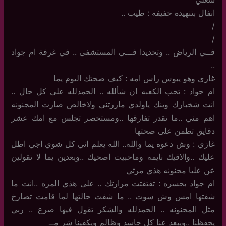
انفال بتنهيده خفيفه : طيب ..
/
/
فــي الرياض .. وتحديدا فـــي المستشفى .. في غرفة ام جواد
..
غازي وهو يبوس راس امه : كيف صحتك اليوم يما
ام جواد : تحب الكعبه ان شألله .. الحمدلله على كل حال ..
انت شخبارك وينك ياولدي مازرتني ولاخالص صارت المجنونه
اهم مني ..ما تقدر تفارقها ..ومستخصر تجلس مع امك عشر
دقايق تطمن على صحتها
غازي : وش دعوه يما والله.. الله يعلم اني كل شوي اجي اطل
عليك ..والاقيك نايمه وماحبيت اصحيك ..وبعدين يما لا تقولين
عن عليا مجنونه هذي مرتي
ام جواد بحسره : تفتفتت مرارتك .. على هذي المره ..انت ما
شفتها امس وش سوت .. ما شفت حالتها لما قامت تضارخ
مثل المجنونه .. الحمدلله والشكر تقول فيها صرع .. ربي
يحفظنا ..ويبعد عنا كل حاسد وظالم ويكفينا شر مــ