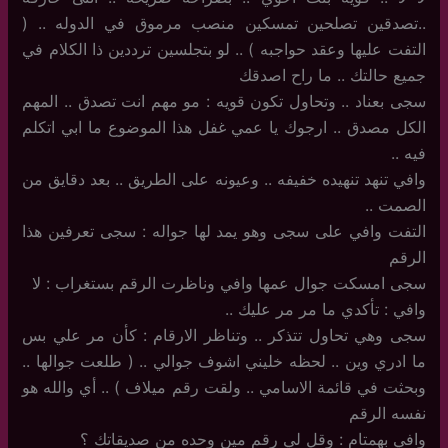
..تصدقين تصلحين تمسكين منصب مرموق في الدوله .. (
التفت عليها وعقد حواجبه ) .. لو بتجلسين ترددين ذا الكلام في
جميع حالتك .. ما راح اصدقك
سجى بعناد .. وتحاول تكون قويه : مو مهم انت تصدق .. المهم
الكل مصدق .. ارجوك يا عمي غفل هذا الموضوع ما ابي اتكلم
فيه ..
وافي تنهد تنهيده خفيفه .. وعيونه على الطريق .. بعد دقايق من
الصمت ..
التفت وافي على سجى وهو يمد لها جواله : سجى تعرفين هذا
الرقم
سجى امسكت جوال عمها وافي وناظرت الرقم بستغراب : لا
وافي : تأكدي ما مر مر عليك ..
سجى وهي تحاول تتذكر .. وتناظر الارقام : كأن مر علي بس
ما ادري وين .. لحظه خليني اشوف جوالي .. ( طلعت جوالها ..
وبحثت في قائمة الاسامي .. ولقت رقم ميلاف ) .. أي والله هو
نفسه الرقم
وافي بهمتام : وقل لي رقم مين وحده من صديقاتك ؟