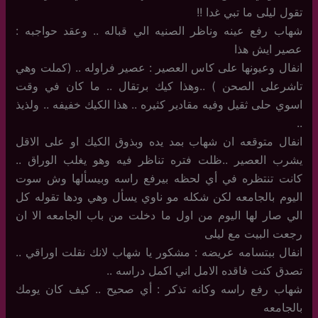
تقول ليلى ما تبي غدا !!
شهاب رفع عينه وناظر الصنيه الي قباله .. وعقد حواجبه :
عصير ايش هذا
انفال وعيونها على كاس العصير : عصير فراوله .. (كملت وهي
تاشرعلى الصحن ) ..وهذا كيك برتقال .. ما كان في وقت
اسوي حلى ثقيل وفيه مقادير كثيره .. هذا الكيك خفيفه .. ولذيذ
..
انفال متوقعه ان شهاب بمد يده وبذوق الكيك او على الاقل
يشرب العصير ..ظلت فتره تناظر فيه وهو يغلب الوراق ..
كانت تنتظره في أي لحظه بيرفع راسه وبيسألها وش سوت
اليوم بالجامعه لكن شكله مو ناوي يسأل وهي ودها تقوله كل
الي صار لها اليوم من اول ما دخلت من باب الجامعه الا ان
رجعت البيت مع ليلى
انفال ببتسامه عريضه : مشكور يا شهاب لانك نقلت اوراقي ..
تصدق كنت فاقده الامل اني اكمل دراسه ..
شهاب رفع راسه وكانه تذكر : أي صحيح .. كيف كان يومك
بالجامعه