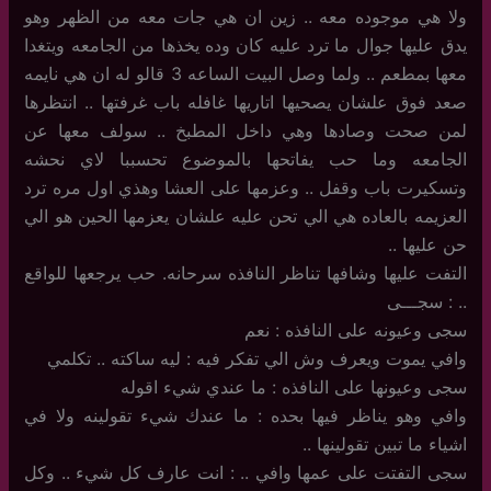
ولا هي موجوده معه .. زين ان هي جات معه من الظهر وهو
يدق عليها جوال ما ترد عليه كان وده يخذها من الجامعه ويتغدا
معها بمطعم .. ولما وصل البيت الساعه 3 قالو له ان هي نايمه
صعد فوق علشان يصحيها اتاريها غافله باب غرفتها .. انتظرها
لمن صحت وصادها وهي داخل المطبخ .. سولف معها عن
الجامعه وما حب يفاتحها بالموضوع تحسببا لاي نحشه
وتسكيرت باب وقفل .. وعزمها على العشا وهذي اول مره ترد
العزيمه بالعاده هي الي تحن عليه علشان يعزمها الحين هو الي
حن عليها ..
التفت عليها وشافها تناظر النافذه سرحانه. حب يرجعها للواقع
.. : سجـــى
سجى وعيونه على النافذه : نعم
وافي يموت ويعرف وش الي تفكر فيه : ليه ساكته .. تكلمي
سجى وعيونها على النافذه : ما عندي شيء اقوله
وافي وهو يناظر فيها بحده : ما عندك شيء تقولينه ولا في
اشياء ما تبين تقولينها ..
سجى التفتت على عمها وافي .. : انت عارف كل شيء .. وكل