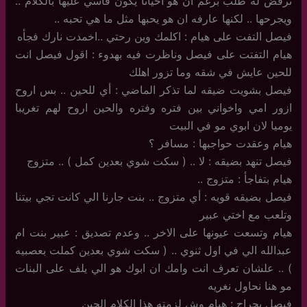
ترفض له طلب برغم ان هو احيانا يكون قاسي عليها بالكلام ..
ويجرحها .. لكنها عارفه ان هو يحبها مثل ما هي تحبه ..
فيصل التفت على هيام : اكلمك وين رحتي ..اخمدت نارك فجأه
هيام التفتت على فيصل وناظرت فيه بهدوء : اقول فيصل انت
للحين عايش في شقه وما تزور اهلك
فيصل بشويت ضيقه لما تذكر الماضي : أي للحين .. بس اروح
ازور امي واخواني بين فتره وفتره والحين اروح لهم تغريبا
يوميا لان ابوي مو في البيت
هيام وعقدت حواجبها : مسافر ؟
فيصل تنهد بضيقه : لا .. ( سكت شوي بعدين كمل ) .. متزوج
هيام بتفاجأ : متزوج ..
فيصل بضيقه قويه : أي متزوج .. بنت جارنا الي كانت تجي بيتنا
وتلعب مع اختي عبير
هيام وتسعت عيونها على الاخر .. وعدم تصديق : عبير بنت ام
عبدالله الي في اول ثنوي .. ( سكت شوي بعدين كملت بعصبيه
) .. علشان تعرف انت وامك ان ابوك هو الي يلف على البنات
مو هنا نحاول نغريه
فيصل بحراج : هيام وش لزمته هذا الكلام الحين