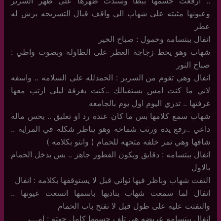
.. ارفعت جسمها ببطأ وسندت ظهرها على ظهر السرير
وعيونها مثبته على شهاب الي واقف قبال التسريحه يرش له
عطر
انفال ببتسامه وخمول : صباح الخير
شهاب وهو يحط زجاجة العطر على الطاوله وبصوت واطي :
صباح النور
انفال وهي تقوم من السرير : الحمدلله على السلامه .. واسفه
لاني ما كنت امس بستقبالك ..كنت بغرفة ليلى ارتب معها
غرفتها .. تدري اليوم اول يوم بالجامعه
شهاب سمع كلامها بس ما كان عنده رد او تعليق .. يحس ماله
داعي ..رفع يده ورتب شماخه وهو يناظر شكله في المرايه ..
شافها وهي تمر خلفه متجهه للحمام ( وانتو بكلامه )
انفال ببتسامه : دقايق ويكون الفطور جاهز .. بس بدخل الحمام
بالاول
التفت شهاب وناظر فيها ثواني قبل لا يستوقفها بكلامه : انفال
انفال لما سمعت شهاب يناديها باسمها اتسعت عيونها ..
والتفتت عليه على طول قبل لا تفتح باب الحمام
انفال ببتسامه عريضه هي تلف جسمها كامل جهته : امـــر