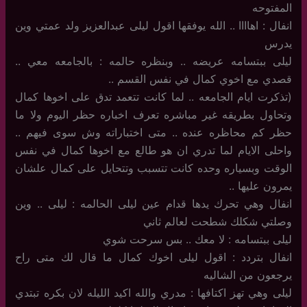
المفتوحه
انفال : اهاااا .. الله يوفقها اقول ليلى عبدالعزيز ولد عمتي وين
يدرس
ليلى ببتسامه عريضه .. وبنظره حالمه : بالجامعه معي ..
قصدي مع اخوي كمال في نفس القسم ..
(تذكرت ايام الجامعه .. لما كانت تتعمد تدق على اخوها كمال
وتحاول بطريقه غير مباشره تعرف اخباره حظر اليوم ولا ما
حظر كم محاظره عنده .. متى اختباراته وش سوى فيهم ..
واحلى الايام لما تدري ان هو طالع مع اخوها كمال في نفس
الوقت وبسياره وحده كانت تتسبب وتتحايل على كمال علشان
يمرون عليها ..
انفال وهي تحرك يدها قدام عين ليلى الحالمه : ليلى .. وين
وصلتي شكلك شطحت لعالم ثاني
ليلى ببتسامه : لا معك .. بس سرحت شوي
انفال بتردد : اقول ليلى اخوك كمال ما قال لك متى راح
يرجعون من الشاليه
ليلى وهي تهز اكتافها : مدري والله اكيد الليله لان بكره تبتدي