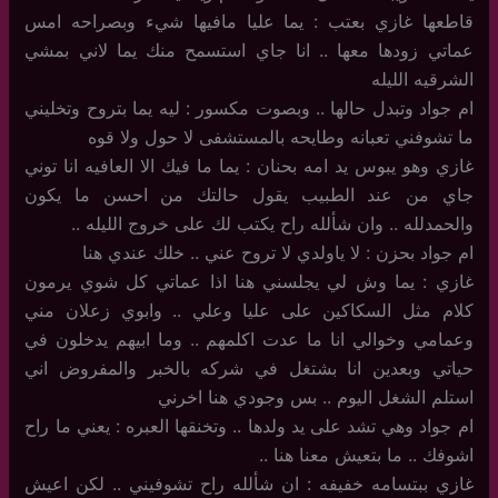
قاطعها غازي بعتب : يما عليا مافيها شيء وبصراحه امس
عماتي زودها معها .. انا جاي استسمح منك يما لاني بمشي
الشرقيه الليله
ام جواد وتبدل حالها .. وبصوت مكسور : ليه يما بتروح وتخليني
ما تشوفني تعبانه وطايحه بالمستشفى لا حول ولا قوه
غازي وهو يبوس يد امه بحنان : يما ما فيك الا العافيه انا توني
جاي من عند الطبيب يقول حالتك من احسن ما يكون
والحمدلله .. وان شألله راح يكتب لك على خروج الليله ..
ام جواد بحزن : لا ياولدي لا تروح عني .. خلك عندي هنا
غازي : يما وش لي يجلسني هنا اذا عماتي كل شوي يرمون
كلام مثل السكاكين على عليا وعلي .. وابوي زعلان مني
وعمامي وخوالي انا ما عدت اكلمهم .. وما ابيهم يدخلون في
حياتي وبعدين انا بشتغل في شركه بالخبر والمفروض اني
استلم الشغل اليوم .. بس وجودي هنا اخرني
ام جواد وهي تشد على يد ولدها .. وتخنقها العبره : يعني ما راح
اشوفك .. ما بتعيش معنا هنا ..
غازي ببتسامه خفيفه : ان شألله راح تشوفيني .. لكن اعيش