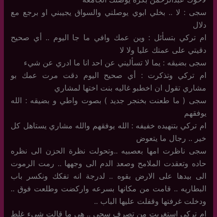
سجى : لا .. بخلي ابوي يوصلني والسواق يجيبني او برجع مع
دلال
ام تركي بتسأئل : وين عمك وافي ما جا اليوم .. أي صحيح
دقيتي على عمتك عليا ولا لا
سجى بضيقه : يما لا تسأليني عن احد انا ما ادري عن شيء
ام تركي وتذكرت : أي صحيح اليوم دقت مرت عمك بو
مشاري تقول ان اخطبو غاليه بنت اختها لمشاري
سجى ( ما طعنت بخنجر جديد ) بصوت واطي و بضيقه : الله
يوفقهم
ام تركي بتنهيده خفيفه : الله يوفقهم والله مشاري يستاهل كل
خير .. رجال ما يتعوض
سجى ناظرت امها بعصبيه ..وتحولت نظرة الحزن الى نظره
حاده وتعقدت الملامح وصعد الدم الى وجهها .. رمت الرموت
الى بيدها على الارض بقوه .. لدرجة انه تفكك ونكسر باب
البطاريه .. قامت من مكانها بسرعه واركضت وطلعت فوق ..
ودخلت غرفتها وقفلت عليها الباب ..
ام تركي استغربت من تصرف سجى .. هي ما قالت شيء غلط