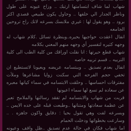
شهاب لما شاف ابتسامتها ارتبك .. وزاح عيونه على طول
وناظر الجدار الي خلفها .. وحاول يكون طبيعي قصدي اكثر
برود .. وهو يقول لها : غيري ملابسك بسرعه لانك راح تروحين
الجامعه
انفال اعقدت حواجبها بحيره..وبنظرة تسائل .كلام شهاب له
وجهه كثيره لتفسير أي وجهه منهم المعني بكلامه
شهاب قطع حيرتها : انا نقلت اوراقك من كلية الطب الى كلية
التربيه .. قسم تربيه خاصه
انفال بعدم تصديق .. وببتسامه عريضه وبعيونا لاتستطيع ان
تخفي حجم الفرحه التي سكنت زوايا مشاعرها وملأت
مفترقات احساسها .. وحلقت الابتسامه في سماء كيانها معبره
عن سعاده لم تسع لها سماء اعيونها
قربت من شهاب والابتسامه لم تفقد رسالتها والملامح تعبر
عن عظمة سعادتها ومتنانها ..وطبعت قبله على خده الايمن ..
وبسرعه لفت وهي تقول بحيا : دقايق واكون جاهزه . ..
وسارعت بخطواتها ودخلت الحمام
اما شهاب فكان في حالة عدم تصديق ..ظل واقف وعيونه