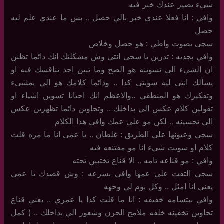
شيء يصير عندك خبر فيه
وافي : انا فعلا عندي خبر بالي حصل .. بس ما عندي علم ليه
حصل
سجى بصوت واطي : هو حصل وخلاص
وافي بجديه : تدرين يا سجى انتي وش مشكلتك انك دائما تظنن
ان الشيء الي تسوينه هو الصح وما تبين احد يناقشك فيه او
يسألك انتي ليه سويتي كذا .. ودائما كلامك هو الي يمشيء
وتفكيرك هو المنطقي ..والاعظم انك احيانا تسوين اشياء او
تقولين كلام عكس الي بداخلك .. وتحاوين دائما تظهرين عكس
الي تحسينه .. لكن مو على عمك وافي هذا الكلام
سجى وعيونها على الطريق : غلطان .. يا عمي انا ما مره قلت
كلام او سويت شيء انا مو مقتنعه فيه
وافي : مو قناعه تامه .. الا قناع تختبين تحته
سجى التفت على عمها وافي بسرعه : وش قصدك يا عمي
يعني انا امثل .. وكل يوم لي وجهه
وافي ببتسامه خفيفه : انا ما قلت كذا يا عمري .. يعني قناع
تحاوين تخفينه خلفه ملامح الحزن وشعور الي بداخلك .. ( كمل