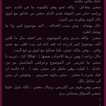
عمك وافي يكلمه
سجى بتفاعل : والله تعبو وهم يكلمونه ما في فايده عنيد
وراسه حجر بس اشوفه هذي الايام متغير من تخانق مع ابوي
ذاك اليوم وطرده من البيت
دلال بهتمام : وش سبب الخناقه .. اكيد موضوع كبير ولا ما
توصل لطرد
سجى : والله مدري وش الموضوع .. بس اعتقد مثل ما قلتي
اكيد موضوع كبير لدرجه انه قعد ايام في بيت اهلي مع عمي
وافي .. وفي ملكة عمتي عليا تصالح مع ابوي ورجع البيت
دلال براحه ( وهي تربط الاحداث بعضها ) : اهااااا كذا .. غريبه يا
سجى ما تحريتي عن الموضوع وعرفتي التفاصيل مو من
عادتك ..( كملت وهي تناظر في سجى بثقه ) .. انا حاسه ان
فيك شيء يا سجى .. منتي بناويه تخبريني .. وتقولين لي وش
الي شاغل بالك
سجى وهي تقوم من الكرسي برتباك مخفي : يالله دلول خلينا
نمشي السواق يستناني برى
/
/