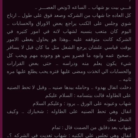
فـــي بيت بو شهاب .. الساعه 3ونص العصـــر ..
كل العاده جا شهاب من الشركه وصعد فوق على طول .. ارتاح
شوي وجلس على الكنب يراجع بعض الاوراق والحسابات ..
اليوم كان متعب بنسبه لشهاب لانه في امور كثيره في
الشركه كانت متوقفه عليه ..وهذا هو يحاول يغطى الامور
بوقت قياسي علشان يرجع الشغل مثل ما كان قبل لا يسافر
..صحيح عمه وابوه ما قصرو بس هو وجوده مهم ويحب كل
شيء يكون بعلم منه ودراسه .. حتى بعض القرارات
والحسابات الي اتخذت ومضى عليها فتره يحب يطلع عليها مره
ثانيه ..
دخلت انفال بهدوء .. وحامله بيدها صنيه .. وقبل لا تحط الصنيه
على الطاوله قالت ببتسامه : السلام عليكم
شهاب وعيونه على الورق .. برود : وعليكم السلام
انفال وهي تحط الصنيه على الطاوله : شخبارك .. وكيف
الشغل معك
شهاب بعد دقايق من الصمت قال : تمام
انفال وهي تجلس على الكنبه : شهاب تغديت في الشركه ؟..