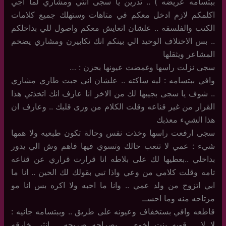
ببتسامه عريضه ) .. تدرين يا سجى انتي ومشاري لما اجي
اكلمكم لازم ادخل معكم في متاهات وستهلك جميع كلامات
الكتب والفلسفه .. علشان اتعايش معكم واصول للي بداخلكم
.. بس الاختلاف الوحيد الي بينكم انك تكابيرن ومشاري يضخم
المشاعر ويثقلها
سجى نزلت راسها وغمضت عيونها بحزن : …
وافي ببتسامه : ليه ساكته .. علشان اني جبت طاري مشاري
.. شوف يا سجى بجيبها لك من الاخر انا عارف انك اتخذتي هذا
القرار من غير قناعه وقلت الكلام من ورى قلبك .. وعارف ان
هذا الشيء معذبك
سجى ارفعت راسها وخذت نفس وحالة تكون طبعيه ولا همها
شيء : عمي لا تتعب حالك وتسوي فيها فاهم وش الي يدور
بداخلي ..بعطيها لك على بلاطه انا قرارت قراري عن قناعه
تامه وقلت كلامي من وعي واذا تبي بقولك لك الحين .. انا ما
ابي اتزوج من ولد عمي .. وانا ما احبه ولا اكره بس انا مو
مرتاحه منه وما احســ
قاطعه وافي بستخفاف وعيونه على طريق .. وببتسامه جانيه :
لا لا .. قويه بنت اخوي .. بصراحه صريحه .. انثى خارقه