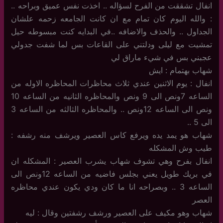
انفال تشققت من الفرح لسؤاله .. اخذت نفس عميق وبراحه ..
: والله اليوم كان تمام مع ان كانت الجامعه زحمه علشان
الجداول .. والحذف والاضافه ..في البدايه كنت مبسوطه حيل
تمشيت مع ليلى ودلتني على القاعات بس لما شفت جدولي
عجبني بس في شيء ماراق لي
شهاب بهتمام : ايش
انفال : يوم الاثنين عندي ثلاث محاظرات المحاظره الاوله من
الساعه 7ونص الى 9 ونص والمحاظره الثانيه من الساعه 10
ونص الى الساعه 12ونص .. والمحاظره الثالثه من الساعه 3
الى 5 ..
شهاب هو يمد يده ويرفع كاس العصير ويرشف منه رشفه :
طيب وش المشكله
انفال بفرح وهي تشوف شهاب يشرب العصير : المشكله ان
في بريك طويل يعني بجلس فاضيه من الساعه 12ونص الى
الساعه 3 .. وبصراحه انا ما كان ودي يكون عندي محاظره
العصر
شهاب وهو مكيف على العصير ورشف رشفتين وقال : ليه