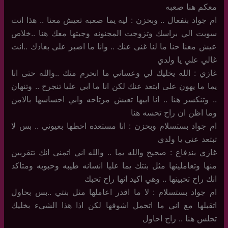
معكم هنا صعبه
ام جواد بنفعال .. وبحزن : ليه يما صعبه تعيش معنا .. هذا انت
سويت الي براسك وتزوجت المجنونه وجبتها معك هنا ..خلاص
عيش معنا حنا ما لنا غنى عنك .. وانا ما اصبر على بعادك ..انت
غالي علي يا ولدي
غازي : الله يخليك لي وعساني ما انحرم منك ..والله حتى انا
يما ما يهون على ابتعد عنك لكن انا ما ابي عليا تنجرح .. وتنهان
.. وتنكسر هنا .. انا ابيها تعيش مرتاحه وابي احساسها بالامن
وما اظن ان راح تحسه هنا
ام جواد بستسلام وبحزن : انا مستعده احطها بعيوني .. بس لا
تبتعد عني يا ولدي
غازي بندفاع : صحيح والله يما .. والله اني اتمنى انك تتقربين
منها وتعاملينها مثل بنتك يما عليا انسانه طيبه وحبوبه ومتاكد
انك راح تحبينها .. وهي اكيد انها راح تحبك
ام جواد بستسلام : لا ما اقدر اعاملها مثل بنتي ..بس بحاول
اتقبلها مع اني ما اتحمل اشوفها لكن اذا هذا الشيء بخليك
تجلس هنا .. راح احاول