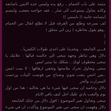
مثبته على باب الحمام .. رفع يده ولمس خده الايمن باصابعه
وكانه يحاول يستوعب الى صار .. عقد حواجبه بتعجب وابتسم
ابتسامه جانيه (( باستني ))
لف بسرعه وطلع من الغرفه قبل لا تطلع انفال من الحمام
..وهو يقول بخاطره ( زين اني محلق )
/
/
فـــي الجامعه .. وتحديدا على احدى طولات الكفتريا ..
دلال وهي تناظر وجهه سجى الي جالسه قبالها : علامك يا
سجى مخطوف لونك .. شكلك ما نمتي امس
سجى وتحاول تحرك ملامحها وتخفي ارهاقها : لا نمت امس
..بس احس بتعب شوي وصداع من فوضت البنات وزحمت
الممرارت والحر
دلال وحاسه ان سجى فيها شيء ما هي بخاليه : هذا من اول
يوم والتعب بادي عليك اجل كيف باقي الايام
سجى وتحاول تغير الموضوع : اقول دلال من جابك الجامعه
دلال وفهمت ان سجى تبي تغير الموضوع وتأكدت ان في شيء