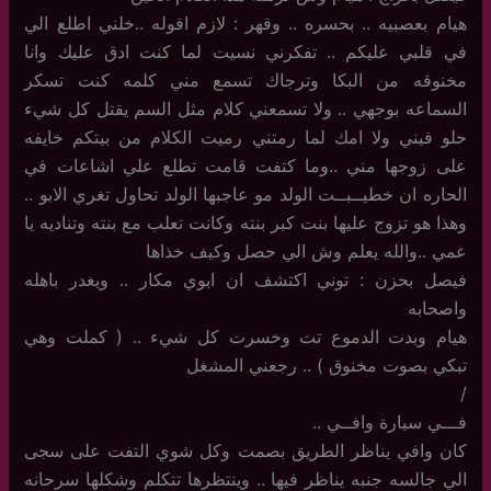
هيام بعصبيه .. بحسره .. وقهر : لازم اقوله ..خلني اطلع الي
في قلبي عليكم .. تفكرني نسيت لما كنت ادق عليك وانا
مخنوقه من البكا وترجاك تسمع مني كلمه كنت تسكر
السماعه بوجهي .. ولا تسمعني كلام مثل السم يقتل كل شيء
حلو فيني ولا امك لما رمتني رميت الكلام من بيتكم خايفه
على زوجها مني ..وما كتفت قامت تطلع علي اشاعات في
الحاره ان خطيــبــت الولد مو عاجبها الولد تحاول تغري الابو ..
وهذا هو تزوج عليها بنت كبر بنته وكانت تعلب مع بنته وتناديه يا
عمي ..والله يعلم وش الي حصل وكيف خذاها
فيصل بحزن : توني اكتشف ان ابوي مكار .. ويغدر باهله
واصحابه
هيام وبدت الدموع تت وخسرت كل شيء .. ( كملت وهي
تبكي بصوت مخنوق ) .. رجعني المشغل
/
فـــي سيارة وافــي ..
كان وافي يناظر الطريق بصمت وكل شوي التفت على سجى
الي جالسه جنبه يناظر فيها .. وينتظرها تتكلم وشكلها سرحانه