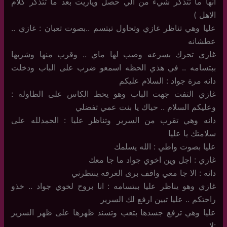
انها ما تتذكر شيء من الي حصل وياريت بعد ما تتذكر كلام
الاهل )
عليا وهي تناظر غازي وتحاول تبتسم ..بصوت تعبان : غازي ..
عطشانه
غازي تحرك بسرعه وصب لها ماي .. وقرب منها وشربها
ببتسامه .. في هذي الحظه اسمعو ضرب على الباب ودخلت
دانه مرة جواد : السلام عليكم
غازي التفت جهت الباب وهو يحط الكاس على الطاوله :
وعليكم السلام .. حياك يا بنت عمي تفضلي
دانه وهي تقرب من السرير وتناظر عليا : الحمدلله على
سلامتك يا عليا
عليا بصوت واطي : الله يسلمك
غازي : اجل وين اخوي جواد ما جا معك
دانه : الا جا معي واقف برى الغرفه ينتظرني
غازي وهو يناظر عليا ببتسامه : انا بروح لخوي جواد .. خذو
راحتكم .. عليا تبين ارفع لك السرير
عليا وهي ترفع جسدها بتعب وتسند ظهرها على ظهر السرير
:لا