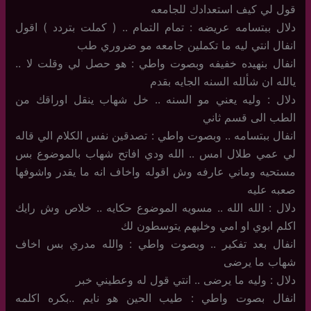
قول لي كيف استعدادك للجامعه
دلال ببتسامه عريضه : تمام التمام .. ( كملت بتردد ) اقول
انفال انتي ليه ما تكملين جامعه مو ضروري طب
انفال بنهيده خفيفه وبصوت واطي : هو حصل لي وقلت لا ..
يالله ان شألله السنه الجايه بقدم
دلال : وليه يعني مو السنه .. خل شهاب ينقل اوراقك من
الطب الى قسم ثاني
انفال ببتسامه .. وبصوت واطي : تصدقين نفس الكلام الي قاله
لي عمي طلال امس .. الله ودي افاتح شهاب بالموضوع بس
مستحيه وماني عارفه وش اقوله واخاف انه ما يقدر واشوفها
صعبه عليه
دلال : الله الله .. مسويه الموضوع حكايه .. خلاص وش رايك
اكلم ابوي او امي وخليهم يتوسطون لك
انفال بعد تفكير .. وبصوت واطي : والله مدري بس اخاف
شهاب ما يرضى
دلال : وليه ما يرضى .. انتي قول له وعطيني خبر
انفال بصوت واطي : طيب الحين هو نايم ..بكره اكلمه