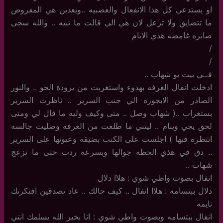
او يستدعي كل هذا الانفعال والعصبيه ..وبعدين هي المفروض
ما تتضايق ولا تزعل لان هي الي قالت ما تبيه .. والله سجى
صايره غامضه هذي الايام
/
/
فــي بيت بو شهاب ..
ادخلت انفال الغرفه بهدوء واستغربت من برودة الجو .. والنور
الصادر من الابجوره الي جنب السرير .. ناظرت السرير
بستغراب ..( شهاب وصل .. متى وكيف وليه ما قال لي ومتى
لحق يجي وينام .. ليتني ما طلعت من الغرفه وضليت جالسه
انتظره فيها ) اجلست على الكنب بضيقه وعيونها على السرير
.. دق في هذي الحظه جوالها وبسرعه ردت حتى ما تزعج
شهاب ..
انفال بصوت واطي شوي : هلاا دلال
دلال ببتسامه : هلاا انفال .. كيف حالك .. عاد تصدقين افتكرتك
نايمه
انفال ببتسامه وبصوت واطي شوي : انا بخير الله يسلمك انتي