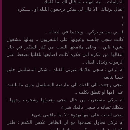
الدوامات .. ليه شهاب ما قال لك لما كلمك
انفال برتباك : الا قال لي يمكن يرجعون الليله او ..بـــكره
/
/
فـــي بيت بو تركي .. وتحديدا في الصاله ..
كانت سجى جالسه وعيونها على التلفزيون .. وبالها مشغول
بشيء ثاني .. وعلى ملامحها التعب من كثر التفكير في حال
انتقالها من فكره الى فكره كانت اصابعها تلقائيا تضغط على
الرموت وتبدل القناه ..
ام تركي : سجى علامك غيرتي القناه .. شكل المسلسل حلوو
خلينا نتابعه
سجى رجعت الى القناه الي عارضه المسلسل بدون ما تلتفت
على امها او تنطق بكلمه ..
ام تركي مستغربه من حال سجى وهدوئها وشحوب وجهها :
شكلك تعبانه يا سجى يالمك شيء
سجى التفت على امها بهدوء : لا يما مافيني شيء
ام تركي تحاول تصدقها مع ان الظاهر عكس الكلام : قلتي
لاخوك عبدالرحمن بكره يوصلك الجامعه