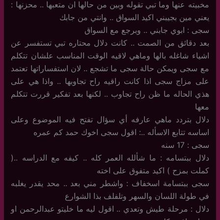
مخبيته عنها وما تبي تقوله وبين من حالها ان متعبها .. محزنها :
يعني مين بجيبني اكيد السواق .. وانتي من جابك
سجى : ابوي جابني .. وبرجع مع السواق
بعد دقائق من الصمت .. كانت دلال محتاره تبي تستفسر عن
اشياء شاغله بالها وماهي لاقيه الوقت المناسب علشان تتكلم
مع سجى ويمكن حالة سجى ما تشجع .. لان استفساراتها تعتمد
على مزاج سجى اذا كانت راقيه راح تجاوبها .. واذا هي على
هذي الحاله ما ظن راح تجاوب .. لكنها بعد تفكير قررت تتكلم
معها
دلال بتردد ماهي عارفه أي سؤال تفتح فيه الموضوع وعلى
اساسه تتابع الاسأله ..: اقول سجى اخوك حمد كم عمره
سجى : 17 سنه
دلال ببتسامه : ما شألله العمر كله .. كيفه مع الدراسه ..(
كملت بمزح ) اكيد متفوق على اخته
سجى ببتسامة اسخفاف : واشطر مني بعد .. محد يقدر يغلبه
في طولة اللسان والسهر وتلفلف بذا الشوارع
دلال : مرحلة طيش وتعدي .. اقول ليه ما خليتو عبدالرحمن او