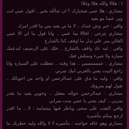
) : هلااا والله هلاا وغلاا
مشاري : هلا عمي شخبارك ؟ ان شألله بخير .. اقول عمي انت
وين عسا مو بعيد
وافي : خير وش عندك .. لا ما ني بعيد بس ما اقدر امرك
مشاري بترجي : افاااا يما عمي .. وانا قول ما لي الا عمي
الغالي يمر علي بدل ما اوقف كذا بالشارع
وافي : ليه عاد واقف بالشارع .. خلك على الرصيف لتدعمك
سياره ولا شيء ونمتلش فيك
مشاري : عممممممي .. هذا وقته .. تعطلت علي السياره وانا
راجع البيت يعني بالعربي ابيك تمرني
وافي : وليه ما تدق على عبدالرحمن او واحد من اخويائك ..
تقول لهم يمرونك
مشاري : عبدالرحمن جواله مغفل .. وخويي بعيد ما يقدر
يمرني .. كيف يعني يا عمي منت بمراني
وافي التفت على سجى وناظر فيها ببتسامه : لا .. ما اقدر
ارجع بيتكم بتأشيره
مشاري وهو عاقد حواجبه : بتأشيره !! لا والله وليه حظرتك ما