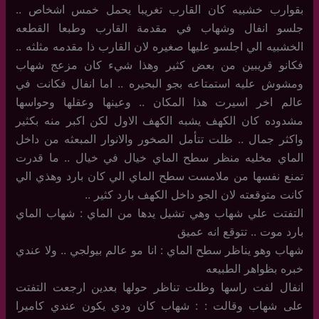
بقوارب خشبيه كان القارب تغريبا يحمل خمس اشخاص ..
جلسو انفال وشهاب في مقدمة القارب وطبعا القطعه
الخشبيه الي اجلسو عليها صغيره لان القارب ذا مقدمه مثلثه ..
فكانو قريبين من بعض كثير وهذا شيء كان مزعج شهاب
ومشوش عليه استمتاعه بجو البحيره .. اما انفال فكانت في
عالم اخر اسيرت هذا المكان .. وعينها وعقلها وحواسها
مشدوده كان الكهف يشبه الكهف الاول لكن اكبر منه بكثير
واكثر جمال .. ظلت تتأمل الصخور والانوار المبعثه من داخل
الماي مخليه منظر سطح الماي خيال في خيال .. ما قدرت
تمنع نفسها من ملامست سطح الماي الي كان بارد وهذي الي
كانت متوقعته لان الجو داخل الكهف بارد كثير ..
التفتت علي شهاب وهي تشيل يدها من الماي : شهاب الماي
بارد موت .. تتوقع انه عميق
شهاب وهو يناظر سطح الماي : انا مو عالم بيولجي .. ولا عندي
خبره بظواهر الطبيعه
انفال لفت راسها وظلت تناظر حولها بعدين ارجعت التفتت
على شهاب وقالت : : شهاب كان ودي يكون عندي كاميرا