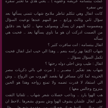
كملت ببتسامه عريضه وعفويه ) .. يعني هذي ما تعتبر سفره
نص سفره
كانت انفال وهي تتكلم تناظر ملامح شهاب تتمنى يسألها بعد
سؤال ثاني وثالث ورابع .. مو المهم عندها نوعيت السؤال
ومضمومه المهم ان يسأل ويسولف معها .. لكنها بعد دقايق
من الصمت ادركت ان هو ما ناوي يسألها بعد .. فحبت هي
تسأله
انفال ببتسامه : انت سافرت كثير ؟
شهاب اكتفا بهز راسه بنعم .. وهذا الي خيب امل انفال فحبت
تكمل السؤال بسؤال ..
انفال : طيب وش احلى دوله رحتها ؟
شهاب بعد تفكير : مصــر .. ( مرت في بالي ذكريات مصر
الحزينه لما كان مسافر لها بقصد الهروب من الزواج .. وش
الي استفاد لا قدرت تضمه ولا تمنع زواجه وهذا هو الحين
متزوج وجالس معها )
هب الهوا بارد .. وداعب خصلات شعر شهاب .. تلقائيا التفت
على انفال علشان يشوف الهوا وش بسوي بشعرها ..لاحظ ان
كان مبلل .. الهوا حرك خصلات من مقدمة شعرها .. ظل