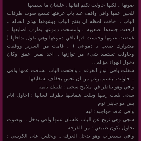
صوتها .. لكنها حاولت تكتم اهاتها.. علشان ما يسمعها
للحين عمها وافي واقف عند باب غرفتها تسمع صوت طرقات
الباب .. خافت لحظه ان يفتح الباب ويشوفها بهذي الحاله ..
ارفعت جسدها بصعوبه .. وامسحت دموعها بطرف اصابعها ..
غمضت عيونها وحبست فيها باقي دموعها وهي تقول بداخلها (
مشوارك صعب يا دموعي ) .. قامت من السرير ووقفت
وحاولت تستعيد شيء من توازنها .. اخذ نفس عمق وكان
دخول الهواء مؤالم ..
شغلت باقي انوار الغرفه .. وافتحت الباب ..شافت عمها وافي
.. حاولت تبتسم برغم من ان تحس بجفاف بشفايفها
وافي وهو يناظر في ملامح سجى : ظنيتك نايمه
سجى بلعت ريقها وبللت شفايفها بطرف لسانها : احاول انام
بس مو جايني نوم
وافي عاقد حواجبه : ليه
سجى وهي تزيح عن الباب علشان عمها وافي يدخل .. وبصوت
تحاول يكون طبيعي : من الفرحه
وافي بستغراب وهو يدخل الغرفه .. ويجلس على الكرسي :