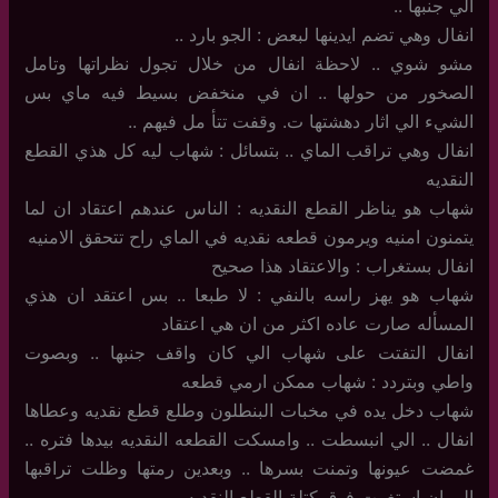
الي جنبها ..
انفال وهي تضم ايدينها لبعض : الجو بارد ..
مشو شوي .. لاحظة انفال من خلال تجول نظراتها وتامل
الصخور من حولها .. ان في منخفض بسيط فيه ماي بس
الشيء الي اثار دهشتها ت. وقفت تتأ مل فيهم ..
انفال وهي تراقب الماي .. بتسائل : شهاب ليه كل هذي القطع
النقديه
شهاب هو يناظر القطع النقديه : الناس عندهم اعتقاد ان لما
يتمنون امنيه ويرمون قطعه نقديه في الماي راح تتحقق الامنيه
انفال بستغراب : والاعتقاد هذا صحيح
شهاب هو يهز راسه بالنفي : لا طبعا .. بس اعتقد ان هذي
المسأله صارت عاده اكثر من ان هي اعتقاد
انفال التفتت على شهاب الي كان واقف جنبها .. وبصوت
واطي وبتردد : شهاب ممكن ارمي قطعه
شهاب دخل يده في مخبات البنطلون وطلع قطع نقديه وعطاها
انفال .. الي انبسطت .. وامسكت القطعه النقديه بيدها فتره ..
غمضت عيونها وتمنت بسرها .. وبعدين رمتها وظلت تراقبها
الى ان استغرت فوق كتلة القطع النقديه ..