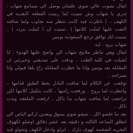
انفال بصوت عالي شوي علشان يوصل الى مسامع شهاب :
تدري يا شهاب وش تنميت لما رميت القطعه النقديه في
الكهف .. ( ناظرت فيه كانت تنتظر منه تجاوب ولما شافته
التفت عليها كملت كلامها ) ..تمنيت ان ( كملت بتردد ) ..
تمنيت انك توافق نرجع السعوديه يومين
شهاب برود : ليه
انفال وهي تناظر ملامح شهاب الي واضح عليها الهدوء : انا
انقبلت في كلية الطب .. ودقت علي صديقتي وخبرتني ان
المقابله بعد يومين واذا ما حظرت المقابله راح يلغا قبولي وانا
بصراحه ..
توقفت عن الكلام لما شافت النادل يحط الطبق قدامها ..
وانتظرت لما يروح .. ورفعت راسها .. كانت بتكمل كلامها لكن
تراجعت لما شافت شهاب بدا ياكل .. ارفعت الملعقه وبدت
تاكل ..
بعد ما خلصو اكل .. تمشو شوي بسوق وبعدين اركبو الباص الي
انطلق الساعه الثالثه و دقيقه بعد عشر دقائق اوصلو لكهوف
البحريه الضخمه كهوف دارك .. انزلو وادخل الكهف وتجولو فيه