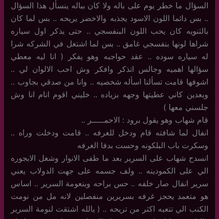
السؤال ما خطر يوم على باله ولا كان بباله ينسأل هذا السؤال
.. بس دائما اللون الاسود يجذبه والاخضر يريحه .. بس لما كان
بالثنويه كان يحب اللون البنفسجي .. حتى يذكر اول سياره
شراها لونها بنفسجي غامق .. بس لما اشتغل في الشركه شرا
له سياره سوده .. عقد حواجبه وهو يفكر ( انا ليه معطي
سؤالها اهميه وجالس اتذكر وافكر وش احب الالوان لي ..
اشوفها قامت تسألنا اسأله شخصيه .. وانا من صدقي بجاوب ..
وبعدين كاني عطيتها وجهه بزياده .. خليني اقوم انام انا وش
جلسني معها )
قام شهاب وهو يقول برود : الاحمـــــر ..
انفال لما شافته قام ودخل للغرفه .. قامت ودخلت وراه ..
وسكرت باب البلكونه وحست بدفا الغرفه
انسدح شهاب على السرير بعد ما طفى الانوار وشغل الابجوره
الي على الكمودينه .. ولف جسمه على جهت الدولاب يعني
سرير انفال صار خلفه .. حس براحه وبنعومة السرير .. اساس
هو متعمد يحجز غرفه بسريرين منفصلين لانه مل من نومت
الكنب الي تتعبه اكثر من تريحه .. ( يالله اشتقت لنومة السرير