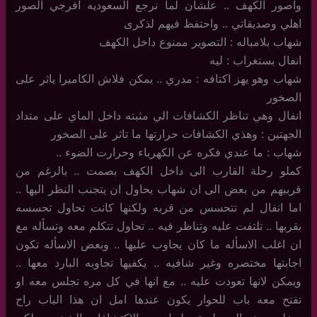
واصور الكهف .. علشان لما نرجع السعوديه افرجي الصور
اهلي وصديقاتي .. واحتفظ فيهم لذكرى
شهاب بلامباله : التصوير ممنوع داخل الكهف
انفال بستغراب : ليه
شهاب وهو يهز اكتافه : مدري .. يمكن فلاش الكاميرا ياثر على
الصخور
انفال وهي تناظر الكشافات الي مثبته داخل الماي على متداد
الجهتين : وهذي الكشافات حرارتها ما تاثر على الصخور
شهاب : ما عندي فكره عن الكهرباء وحرارت الضوء ..
كملو رحلة القارب الى داخل الكهف بصمت .. بالرغم من
قرببهم من بعض الى ان شهاب يحاول ان يتجنب النظر اليها ..
اما انفال لم تتحسس من قربه ولكنها كانت تحاول تحسسه
بقربها .. تلتفت عليه وتناظر فيه .. تحاول تتكلم معه وتسأله مع
ان اغلب الاسأله ما كان يجاوب عليها .. وبعض الاسأله تكون
اجابتها مختصره وغير شافيه .. يكفيها تجاوبه البارد معها ..
ويمكن لانها تعودت عليه .. مع انها في كل مره تجلس معه او
تفتح معه باب للحوار يكون عندها امل ان هذا الباب راح