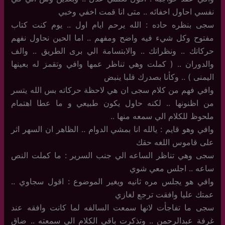
نفسي احاول اخفائه .. متى انا قمت اخفي وخبي
سجى بنظره حاده : الله يرحم ايام اول .. يوم كنت كتاب
مفتوح وكل شيء فيه واضح ومفهم .. اما الحين نحاول نفهم
حركاتك .. ونظراتك .. والابتسامة الي برى الطريق .. والف
والدوران .. ( كملت وهي تناظر عمها وافي وتقمز له بعينها
اليمنى ) .. وكأنا بصدرك قلبا ينبض
وافي فهم من كلام سجى ان هي لاحظة حركاته بس الله يتسر
من اظنونها .. لكنه حاول يكون طبيعي و ما عطا اهتمام
ملحوظ للكلام الي سمعه منها ..
وافي وهو قايم : يالله انا بمشي الدوام .. الظاهر ان السهر اثر
على قاموس اللغه حقك
سجى وهي تناظر الساعه الي جنب السرير : ما كملت النص
ساعه .. اجلس معي شوي
وافي هو يجلس مره ثانيه ويغير الموضوع : اقول سجاوي ..
عمتك عليا وافقت ترجع لغازي
سجى ما تفاجأت لانها سمعت السالفه لما كانت وافقه عند
غرفة عبدالرحمن .. وتذكرت باقي الكلام الي سمعته .. ضاق