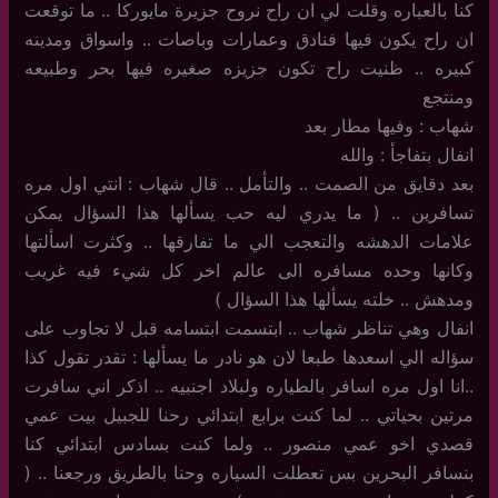
كنا بالعباره وقلت لي ان راح نروح جزيرة مايوركا .. ما توقعت
ان راح يكون فيها فنادق وعمارات وباصات .. واسواق ومدينه
كبيره .. ظنيت راح تكون جزيزه صغيره فيها بحر وطبيعه
ومنتجع
شهاب : وفيها مطار بعد
انفال بتفاجأ : والله
بعد دقايق من الصمت .. والتأمل .. قال شهاب : انتي اول مره
تسافرين .. ( ما يدري ليه حب يسألها هذا السؤال يمكن
علامات الدهشه والتعجب الي ما تفارقها .. وكثرت اسألتها
وكانها وحده مسافره الى عالم اخر كل شيء فيه غريب
ومدهش .. خلته يسألها هذا السؤال )
انفال وهي تناظر شهاب .. ابتسمت ابتسامه قبل لا تجاوب على
سؤاله الي اسعدها طبعا لان هو نادر ما يسألها : تقدر تقول كذا
..انا اول مره اسافر بالطياره ولبلاد اجنبيه .. اذكر اني سافرت
مرتين بحياتي .. لما كنت برابع ابتدائي رحنا للجبيل بيت عمي
قصدي اخو عمي منصور .. ولما كنت بسادس ابتدائي كنا
بنسافر البحرين بس تعطلت السياره وحنا بالطريق ورجعنا .. (