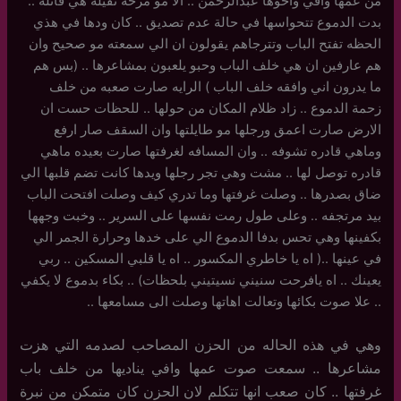
من عمها وافي واخوها عبدالرحمن .. الا مو مزحه ثقيله هي قاتله ..
بدت الدموع تتحواسها في حالة عدم تصديق .. كان ودها في هذي
الحظه تفتح الباب وتترجاهم يقولون ان الي سمعته مو صحيح وان
هم عارفين ان هي خلف الباب وحبو يلعبون بمشاعرها .. (بس هم
ما يدرون اني وافقه خلف الباب ) الرايه صارت صعبه من خلف
زحمة الدموع .. زاد ظلام المكان من حولها .. للحظات حست ان
الارض صارت اعمق ورجلها مو طايلتها وان السقف صار ارفع
وماهي قادره تشوفه .. وان المسافه لغرفتها صارت بعيده ماهي
قادره توصل لها .. مشت وهي تجر رجلها ويدها كانت تضم قلبها الي
ضاق بصدرها .. وصلت غرفتها وما تدري كيف وصلت افتحت الباب
بيد مرتجفه .. وعلى طول رمت نفسها على السرير .. وخبت وجهها
بكفينها وهي تحس بدفا الدموع الي على خدها وحرارة الجمر الي
في عينها ..( اه يا خاطري المكسور .. اه يا قلبي المسكين .. ربي
يعينك .. اه يافرحت سنيني نسيتيني بلحظات) .. بكاء بدموع لا يكفي
.. علا صوت بكائها وتعالت اهاتها وصلت الى مسامعها ..
وهي في هذه الحاله من الحزن المصاحب لصدمه التي هزت
مشاعرها .. سمعت صوت عمها وافي يناديها من خلف باب
غرفتها .. كان صعب انها تتكلم لان الحزن كان متمكن من نبرة