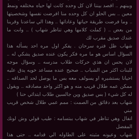
وبينهم .. اقصد بيننا لان كل وحده كانت لها حياه مختلفه ونمط
معين .. بس الحلو ان كل وحده منا افرضت نفسها وشخصيتها
.. وما فرضت طريقة حياتها وعاداتها .. وهذا الي ساعدنا وقربنا
من بعض .. ( كملت كلامها وهي تناظر شهاب ) .. وانت ما
عندك صديق مقرب لك
شهاب ظل فتره سرحان . يفكر اول مره احد يسأله هذا
السؤال اساس هو ما مره فكر يكون عنده صديق يشكي له ..
لان يحس ان هذي حركات طلاب مدرسه .. وسؤال موجه
للبنات اكثر من الشباب .. صحيح عنده مساعد خويه يدق عليه
احيانا يستشيره او يسولف معه بس ما يوصل لحد الصداقه ..
ممكن عمه طلال قريب منه و هو اكثر واحد مصادقه .. ويقول
له كل شيء ( بس صديق وين جالسين طلاب ابتدائي حنا )
شهاب بعد دقائق من الصمت : ممم عمي طلال شخص قريب
مني
انفال وهي تناظر في شهاب ببتسامه : طيب قولي وش لونك
المفضل
شهاب وعيونه مثبته على الطاوله الي قدامه .. حتى هذا