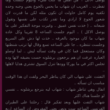
تفطرت .. الغريب ان شهاب ما يحس بالجوع يعني وجبه وحده
تكفيه يوم كامل حاولت ان تكون مثله لكن ما قدرت لان
شعور الجوع لا ارادي وما تقدر تكذب على نفسها وتقول
شبعانه .. ( خذت نفس عميق .. وغيرت موجة التفكير على ما
يوصل الاكل ) .. اليوم جلست الساعه 8 تقريبا وكل عاده
شهاب ما كان موجود بالغرفه .. خذت لها دش على السريع
وجلست تنتظره .. جا على الساعه تسع وقال لها ترتب شنطتها
وكان مستعجل فما كان في وقت تسأله ليش .. لما اوصلو
العباره عرفت ان هم برجعون برشلونه حست بضيقه لانها وده
تجلس اكثر في ما يوركا وودها تنزل السوق تشتري هدايا لاهلها
..
التفتت على شهاب الي كان يناظر البحر ولقت ان هذا الوقت
مناسب ان تسأله ..
انفال وهي تناظر شهاب : شهاب ليه بنرجع برشلونه .. نفسي
لو جلسنا هناك اكثر
شهاب التفت عليها وبعد تفكير قال : رحلتنا على الطيران
الفرنسي الساعه ست ونص يعني المفروض ان الساعه اربع