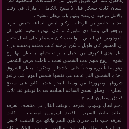
يدخلون منه الى طريق طويل من الاكتشافات الشخصيه لكن
البيبان كانت تتسكر قبل لا تنفتح بالكامل .. مازال في وقت
والامل موجود ان ينفتح بينهم باب ويظل مفتوح ..
بعد ما خلصو من الرحله ..اركبو الباص الساعه خمس تغريبا
ورجعو الى بالما دي مايوركا .. كان الهدوء مخيم على كل
الموجودين في الباص .. والتعب كان مسيطر على انفال تحس
ان المشور كان طويل .. لكن الرحله كانت ممتعه ومذهله وراح
تظل هذي الكهوف من اجمل ما رات بحياتها ما تظن انها راح
تشوف اروع منهم بدت الشمس تغيب .. تاملت قرص الشمس
وهو ينطفأ نوره ويختبأ خلف الاشجار ..وتذكرت منظر الشروق
..هذي الشمس التي غابت هي نفسها شمس اليوم التي راغبو
شروقها وظهورها من وسط البحر عندما كانو على سطح
العباره .. وصلو الفندق الساعه السابعه بعد ما توقفو عند ثلاث
فنادق يوصلون السواح ..
دخلو انفال وشهاب الغرفه .. وقفت انفال في منتصف الغرفه
وظلت تناظر السرير .. اقصد السريرين المنفصلين .. كانت
الغرفه حلوه ذات جدران بلون البحر واثاثها من الخشب الابيض
وفيها بلكونه تطل على البحر وبالقرب من باب البلكونه كان