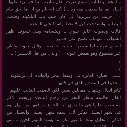
والتلحف ببطنايه ) سمع صوت انفال تناديه .. ما حب يرد عليها
انفال لما ما سعمت منه رد .. ( اكيد انه نام مع ان ما لحق ينام
) .. قربت من سريرها الي كان جنب باب البلكونه وفتحت
البطانيه وانسدحت قبل لا تحط راسها على المخده ..
قالت وبصوت عالي شوي .. وببتسامه وهي تشوف ظهر
الشهاب : شهــاب تصبح على خـــير
ابتسم شهاب لما سمعها ابتسامه خفيفه .. وقال بصوت واطي
غير مسموع وهو يغمض عيونه .. ( وانتي من اهل الخيـــر ) ..
/
/
فـــي العباره العابره في وسط البحر والعائده الى برشلونه ..
وتحديدا في المطعم الذي في قلبها ..
كانو انفال وشهاب مقابلين بعض لكن الصمت الغالب عليهم ..
انفال جالسه تناظر البحر من زجاج النافذه وريحت الاكل
مسيطره عليها هي ما تدري ليه الجوع مرافقها من اول يوم
في شهر العسل يمكن لان اسمه شهر العسل والعسل من
الاكل .. تحليل نوعا ما غبي لكن ما يهمها المهم الحين .. متى
يوصل الاكل ؟ من امس ما كلت شيء واليوم جلست وما