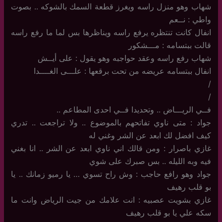
شهاب وهو منزل راسه ويغرز قطعة السمك بالشوكه .. بصوت
واطي : نــعم
انفال كانت تنتظره يرفع راسه ويناظرها بس لما ما رفع راسه
قالت ببتسامه : مـــشكور
شهاب رفع راسه وعقد حواجبه وهو يقول : على أيــش
انفال ببتسامه عريضه من تحت برقعها : علـــى الغــــدا
/
/
فــي الريـــاض .. وتحديدا فــي احدى المطاعم ..
جواد : متى ناوي تفاتحهم بالموضوع .. ولا تراجعت .. تدري
كيف افضل لك ابعد عن الشر وغني له
غازي باصرار : ومن قالك اني ناوي ابعد عن الشر .. انا بغني
فيه وبه الليله .. بس صبرك على شوي
جواد وهو رافع حاجب : وش راح تسوي … يا رميو زمانك .. يا
بو قلب رهيف
غازي بشويت عصبيه : انت علامك من جيت الرياض وانت ما
سكه علي يا بو قلب رهيف