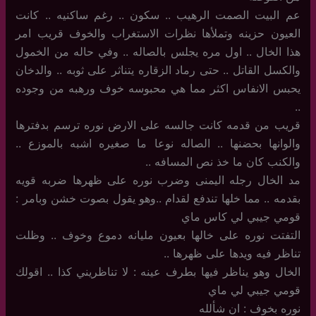
عم البيت الصمت الرهيب .. سكون .. رغم ساكنيه .. كانت
العيون حزينه وتملأها نظرات الاستغراب والخوف قريب امر
هذا الخال .. اول مره يجلس بالصاله .. وفي حاله من الخمول
والكسل القاتل .. حتى رماد الزقاره يتناثر على ثوبه .. والدخان
يحبس الانفاس اكثر مما هي محبوسه خوف ورهبه من وجوده
..
قريب من قدمه كانت جالسه على الارض نوره ترسم بدفترها
والوانها بحضنها .. الصاله نوعا ما صغيره اشبه بالموزع ..
والكنب كان ما خذ نص المسافه ..
مد الخال رجله اليمنى وضرب نوره على ظهرها ضربه قويه
بقدمه .. مما خلها تندفع لقدام ..وهو يقول بصوت خشن وبامر :
قومي جيبي لي كاس ماي
التفتت نوره على خالها بعيون مليانه دموع وخوف .. وظلت
تناظر فيه ويدها على ظهرها ..
الخال وهو يناظر فيها بطرف عينه : لا تناظريني كذا .. اقولك
قومي جيبي لي ماي
نوره بخوف : ان شألله