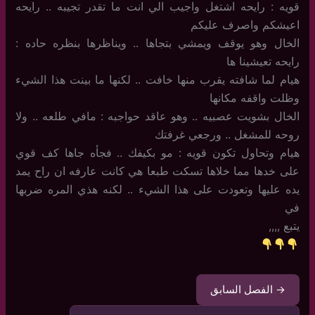
قويه : رايحه اشتغل واجيب الي انت ما تقدر تجيبه .. رايحه
اعيشكم واصرف عليكم
الخال وهو يوقف ويمشي بتجاها .. ويناظرها بنظره حاده :
رايحه تعيشينا ها
هيام لما شافته يقرب منها خافت .. لكنها ما بينت هذا الشيء
وظلت واقفه مكانها
الخال بشويت عصبيه .. وهو عاقد حواجبه : مافي طلعه .. ولا
روحه للمشغل .. ورجعي غرفتك
هيام وتحاول تكون قويه : مو بكيفك .. فجأه جاها كف قوي
على خدها مما خلاها تسكت طبعا هي كانت عارفه ان راح يمد
يده عليها وتعودت على هذا الشيء .. لكنه هذي المره ضربها
في
يتبع ,,,,
→ الفصل السابق