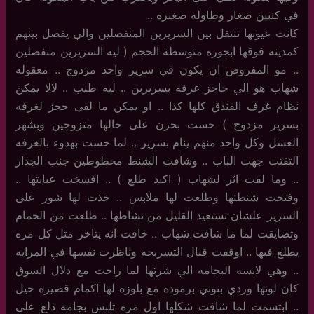
في كنبين صغار وطاوله صغيره ..
كانت عيونها تنتقل بين السريرين المنفصلين والي يفصل بينهم
كمدينه فوقها ابجوره متوسطة الحجم ( ليه السريرين منفصلين
.. مو المفروض ان يكون في سرير واحد مزدوج .. معقوله
شهاب هو الي حاجز غرفه بسريرين .. ليه طيب .. لالا يمكن
نظام غرف الفندق كلها كذا .. او يمكن ما لقى حجز لغرفه
بسرير مزدوج ) حست بحزن على حالها متزوجين وبشهر
العسل وكل واحد منهم ينام بسرير .. لما حست بهدوء بالغرفه
التفتت جهت الباب .. وشافت الشنط محطوطين جنب الجدار
.. وما لقت اثر لشهاب ( اكيد طلع ) .. افسخت عبايتها ..
وفتحت شنطتها وطلعت لها ملابس .. خذت لها شور على
السرير علشان تستعيد القليل من نشاطها .. طلعت من الحمام
وتضايقت لما ما شافت شهاب .. خافت انه يتاخر مثل كل مره
يطلع فيها .. اوقفت قبال التسريحه وناظرت نفسها في المرايه
.. وهي لابسه البجامه الي شرتها لما راحت مع دلال السوق
كان لونها وردي بنوتي برموده مع بلوزه لها اكمام قصيره حيل
.. ابتسمت لما شافت شكلها اول مره تلبس بجامه دلع على