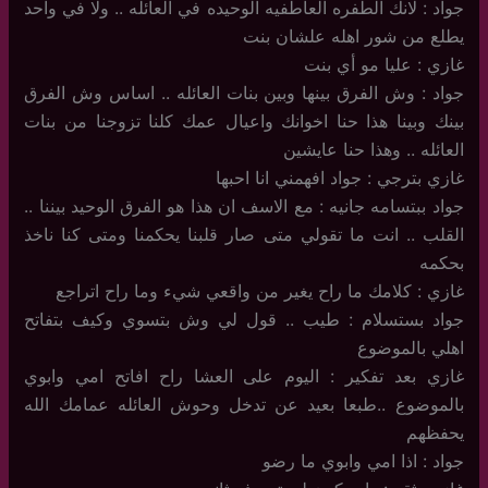
جواد : لانك الطفره العاطفيه الوحيده في العائله .. ولا في واحد
يطلع من شور اهله علشان بنت
غازي : عليا مو أي بنت
جواد : وش الفرق بينها وبين بنات العائله .. اساس وش الفرق
بينك وبينا هذا حنا اخوانك واعيال عمك كلنا تزوجنا من بنات
العائله .. وهذا حنا عايشين
غازي بترجي : جواد افهمني انا احبها
جواد ببتسامه جانيه : مع الاسف ان هذا هو الفرق الوحيد بيننا ..
القلب .. انت ما تقولي متى صار قلبنا يحكمنا ومتى كنا ناخذ
بحكمه
غازي : كلامك ما راح يغير من واقعي شيء وما راح اتراجع
جواد بستسلام : طيب .. قول لي وش بتسوي وكيف بتفاتح
اهلي بالموضوع
غازي بعد تفكير : اليوم على العشا راح افاتح امي وابوي
بالموضوع ..طبعا بعيد عن تدخل وحوش العائله عمامك الله
يحفظهم
جواد : اذا امي وابوي ما رضو