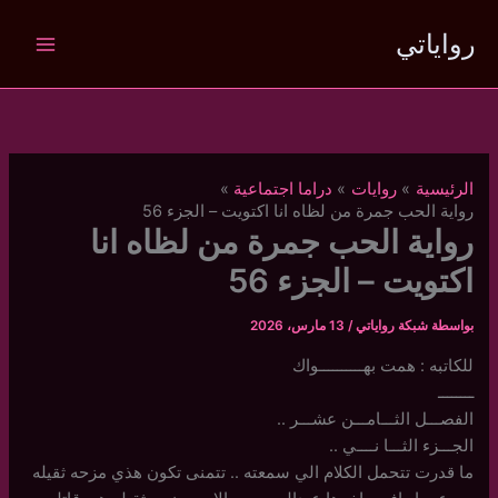
خطي
رواياتي
لى
لمحتوى
الرئيسية
روايات
دراما اجتماعية
رواية الحب جمرة من لظاه انا اكتويت – الجزء 56
رواية الحب جمرة من لظاه انا
اكتويت – الجزء 56
بواسطة
شبكة رواياتي
/
13 مارس، 2026
للكاتبه : همت بهــــــــــواك
ــــــــ
الفصـــل الثـــامـــن عشـــر ..
الجـــزء الثـــا نــــي ..
ما قدرت تتحمل الكلام الي سمعته .. تتمنى تكون هذي مزحه ثقيله