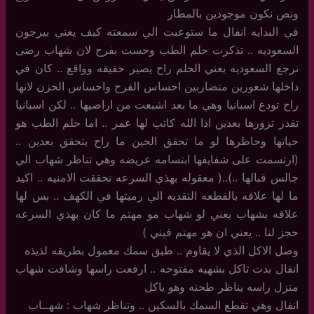
ونص نكون موجودين بالمطار
في البدايه انفال ما ستوعبت الي سمعته كيف يعني بيرجون
السعوديه .. تذكرت حلم الطب وحست بفرح لان شهاب رضى
نرجع السعوديه يعني الحلم راح يصير حقيقه وواقع .. كان في
داخلها شعورين متضاربين احساس الفرح واحساس الحزن لانها
راح تودع اسبانيا وهي ما بعد اشبعت من اراضيها .. لكن اسبانيا
تقدر تزورها بعدين اذا الله كاتب لها عمر .. اما حلم الطب هو
حياتها وحاظرها لو ما تحقق الحين ما راح يتحقق بعدين ..
(ارتسمت على شفايفها ابتسامه عريضه وهي تناظر شهاب الي
جالس قبالها ..)..( معقوله بهذي السرعه تحققت الامنيه .. اكيد
ما لها علاقه بالقطعه النقديه الي رميتها في الكهف .. بس لها
علاقه بشهاب يعني لو شهاب مو مهتم ما كان بهذي السرعه
حجز لنا .. يعني ان هو مهتم فيني )
وصل الاكل الذي لا يقاوم .. طبق سمك معمول بطريقه لذيذه
انفال بدت تاكل بشهيه مفتوحه .. ارفعت راسها وشافت شهاب
منزل راسه يناظر طحنه وهو ياكل
انفال وهي تقطع السمك بالسكين .. وتناظر شهاب : شهــاب