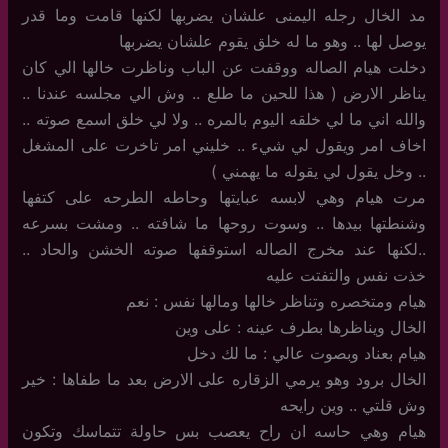
مد الخال رجله اليمنى علشان يضربها لكنها قامت وما قدر
يوصل لها .. وهو ما له خلق يقوم علشان يضربها
دخلت هيام الصاله ووقفت عن الباب وناظرت خالها الي كان
يناظر الارض ( هذا للحين ما طلع .. وش الي مجلسه عندنا ..
والله اني ما لي خلقه اليوم بالمره .. ولا لي خلق اسمع صوته ..
اخاف امر ويقول لي شيء .. خليني امر تاخرت على المشغل
.. وخل يقول لي يقوله ما يهمني )
مرت هيام وهي لابسه عبايتها وحاطه الطرحه على كتفها
وشنطتها بيدها .. وسوت روحها ما شافته .. ومشت بسرعه
..لكنها عند مخرج الصاله استوقفها صوته الخشن والحاد ..
خذت نفس والتفتت عليه
هيام ومتخصره وتناظر خالها ومالها نفس : نعم
الخال ويناظرها بطرف عينه : على وين
هيام بعناد وبصوت عالي : ما لك دخل
الخال برود وهو يرمي الزقاره على الارض بعد ما طفاها : خير
وش قلتي .. وين رايحه
هيام وهي حاسه ان راح يعصب بس حاولة تتماسك وتكون