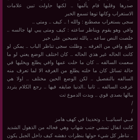
صدرها وقلبها قام يألمها .. لكنها حاولت تبين علامات
الاستغراب وكانها توها تسمع الخبر
سجى بستغراب مصطنع : والله ! .. كيف .. ومتى ..
وافي وهو يقوم ويناظر ساعته : كيف ومتى يبي لها جالسه ..
خلصت النص ساعه .. يالله تصبحين على خير
طلع وافي من الغرفه .. وظلت سجى تناظر الباب .. يمكن لو
كانت الحاله غير هذي الحاله .. كان اختلف الوضع يعني لو ما
سعمت السالفه .. كان ما خلت عمها وافي يطلع ويخليها في
حالة تسائل كان ما خلته يطلع من الغرفه الا لما تعرف منه
السالفه بالتفصيل .. لكن الوضع الحين مختلف .. اولا هي
عرفت السالفه .. ثانيا ..الدنيا ضايقه فيها .. رجع الكلام يتردد
ببالها بصدى قوي .. وبدت الدموع تت
/
/
فــي اسبانيــا .. وتحديدا في كهف هامز
كانت انفال تمشي جنب شهاب وهي فحاله من الذهول الشديد
.. تناظر كل شيء حولها بنظرات دهشه كيف داخل الجبل يكون