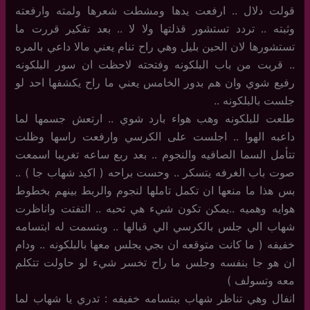
قولت دلال .. ارفعت يدها ومشطت شعرها ولمته وارفعته
وثبته .. تردد تستشور قذلتها ولا لا .. بعد تفكير قررت ما
تستشورها لان الحين بليل وهي راح تنام يعني مالا داعي بالمره
.. قربت من باب البلكونه وفتحته لاحظت ان سور البلكونه
رفيع شوي وان هم بدور الخامس يعني ما راح يكشفها احد لو
جلست بالبلكونه ..
طلعت للبلكونه وهب هواء بارد شوي .. ارتعش جسمها لما
داعبه الهوا .. اجلست على الكرسي وارفعت راسها وظلت
تتأمل السما الصافيه والنجوم .. بعد ربع ساعه تغريبا اسمعت
صوت باب الغرفه يتسكر .. وحست براحه ( اكيد شهاب جا ) ..
بس هذا ما منعها ان تكمل تاملها لنجوم والربط بينهم بخطوط
هوايه وهميه ..يمكن تكون شيء هي تحبه .. التفتت واناظرت
شهاب الي جلس بالكرسي الي قبالها .. وبتسمت له ابتسامه
خفيفه ( ما كانت متوقعه ان بجي يجلس معها بالبلكونه .. ودام
ان هو جا بنفسه وجلس ما راح تخسر شيء لو حاولت تتكلم
معه وتسولف )
انفال وهي تناظر شهاب ببتسامه خفيفه : تدري يا شهاب لما