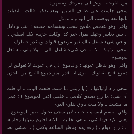
من الفرحه .. وش الي مفرحك ومسهرك
سجى جلست على طرف السرير وبعد تفكير قالت : انقبلت
بالجامعه وباقسم الى ابيه وانا ودلال
وافي وهو يتفحص ملامح سجى وببتسامه خفيفه : انتي و دلال
.. بس تعابير وجهك تقول غير كذا وكانك حزينه لانك انقبلتي ..
او في شيء شاغل بالك غير موضوع قبولك ومكدر خاطرك
سجى برتباك : لا ما في شيء شاغل بالي .. ولا بالي مشتغل
بموضوع
وافي وهو يناظر عيونها : والدموع الي في عيونك لا تقولين لي
دموع فرح بقبلولك .. ترى انا اقدر اميز دموع الفرح من الحزن
..
سجى زاد ارتباكها .. ( يا ريتني ما قمت فتحت الباب .. لو قلت
أي شيء ما راح يصدق كلامي .. خليني اغير الموضوع ) : عمي
ما مشيت .. ولا منت ناوي تداوم اليوم
وافي ابتسم ابتسامه جانيه لان سجى تحاول تغير الموضوع ..
يعني اكيد فيها شيء ماهي بخاليه .. لكنه احترم رغبتها وجاراها
.. : راح ادوام ..( رفع يده وناظر الساعه وكمل ) .. بمشي بعد