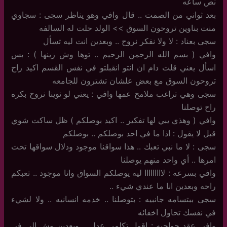
نص ساعه
بعد ثواني من الصمت .. قال وافي وهو يناظر سجى : سجاوي
منت بناوين تروحون السوق >> الولد حلت له السالفه
سجى بعناد : لا ولا نفكر نروح .. وبعدين انت ليه تسأل
وافي ( بسم الله الرحمن الرحيم .. توها وش زينها ) : بس
اسأل يعني قلت دام ان انتو انقبلتو في نفس القسم اكيد راح
تروحون السوق مع بعض علشان تشترون للجامعه
سجى وهي تراغب ملامح عمها وافي : يعني لو نوينا نروح بكره
راح توصلنا
وافي ( وهذي يبي لها تفكير .. اكيد بوصلكم ) ظل ساكت شوي
قبل لا يقول : اذا ما في احد بوصلكم .. بوصلكم
سجى : لا ما نبي تعبك .. هذا سواقنا موجود ودلال سواقها تحت
امرها .. أي واحد منهم يوصلنا
وافي بسرعه : لااااااااا ليه يوصلكم السواق وانا موجود .. تعبكم
راحه وبعدين انا ما عندي شيء ..
سجى ببتسامه جانبيه : بتوصلنا .. خدمه انسانيه .. ولا لشيء
في نفسك تحاول اخفائه
وافي عقد حواجبه : اقول تكلمي عدل .. وبعدين وش الي في