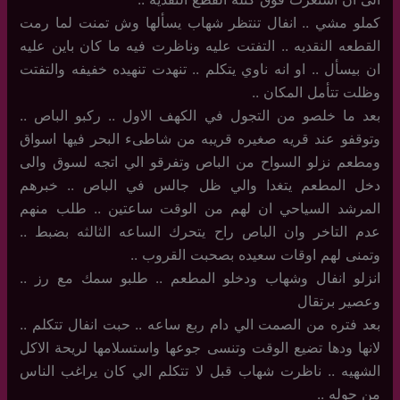
كملو مشي .. انفال تنتظر شهاب يسألها وش تمنت لما رمت
القطعه النقديه .. التفتت عليه وناظرت فيه ما كان باين عليه
ان بيسأل .. او انه ناوي يتكلم .. تنهدت تنهيده خفيفه والتفتت
وظلت تتأمل المكان ..
بعد ما خلصو من التجول في الكهف الاول .. ركبو الباص ..
وتوقفو عند قريه صغيره قريبه من شاطىء البحر فيها اسواق
ومطعم نزلو السواح من الباص وتفرقو الي اتجه لسوق والى
دخل المطعم يتغدا والي ظل جالس في الباص .. خبرهم
المرشد السياحي ان لهم من الوقت ساعتين .. طلب منهم
عدم التاخر وان الباص راح يتحرك الساعه الثالثه بضبط ..
وتمنى لهم اوقات سعيده بصحبت القروب ..
انزلو انفال وشهاب ودخلو المطعم .. طلبو سمك مع رز ..
وعصير برتقال
بعد فتره من الصمت الي دام ربع ساعه .. حبت انفال تتكلم ..
لانها ودها تضيع الوقت وتنسى جوعها واستسلامها لريحة الاكل
الشهيه .. ناظرت شهاب قبل لا تتكلم الي كان يراغب الناس
من حوله ..