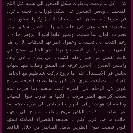
كذا .. كل ما وقفت وناظرت شكل الصخور الي تشبه كتل الثلج
المتجمد .. وبعض الصخور على شكل بلورات .. عجيبه .. تردد
في سرها ( ســبحان الله .. سبحان الله ) وكانها صخور ذابت
وتجمدت فجأه وهي في حالة ذوبانها .. فصار شكلها مثل
قطرات الماي لما تتمجمد وتصير كانها اشواك برؤس حاده ..
رغم التعب الي تحسه .. وخمول اطرافها للحظات الا ان هذا
الشيء ما منعها من الاستمتاع بهذا الجو الخيالي صحيح هي
كانت تفضل لو اجلو رحلة الكهوف الى بكره .. لان توهم
واصلين الصباح .. احجزو غرفه في الفندق وطلب منها شهاب
تجلس في الاستقبال على ما يروح يركب شناطهم مع الحامل
للغرفه .. تضايقت شوي لان كان ودها تصعد الغرفه وترتاح
شوي لان الرحله في العباره كانت متعبه وما قدرت تنام
بسبب كراسيها الغير مريحه .. لكنها ما قدرت تقول لشهاب
وخاصه ان هو حجز في القروب السياحي الي بمر ياخذهم بعد
نص ساعه .. كانت الباص مريح واغلب السواح الي معهم
اجانب ما في عرب كثير .. الطبيعه الخضراء الصامته نستها
النوم فضلت طول الطريق تتأمل المناظر من خلال النافذه