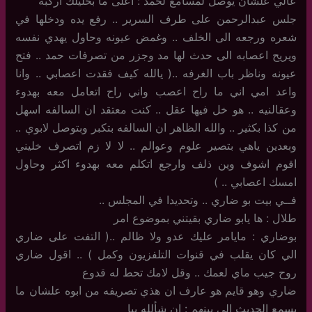
عالي علشان يوصل لمسامع لحمد : اعلى ما بخليلك اركبه
جلس عبدالرحمن على طرف السرير .. رفع يده ودخلها في
شعره ورجعه الى الخلف .. وغمض عيونه وحاول يهدي نفسه
ويريح اعصابه الى حدث لها مد وجزر من تصرفات حمد .. فتح
عيونه وناظر باب الغرفه ..( يالله كيف فقدت اعصابي .. وانا
واعد امي اني ما راح اعصب واني راح اتعامل معه بهدوء
وعقالنيه .. هو خل فيها عقل .. كنت معتقد ان السالفه اسهل
من كذا بكثير .. والله الظاهر ان السالفه بتكبر وبتوصل لابوي ..
وبعدين ياهي بتصير علوم وعوالم .. لا لا زم اتصرف خليني
اقوم اشوف وين ذلف وارجع اتكلم معه بهدوء اكثر وحاول
امسك اعصابي .. )
فــي بيت بو ضاري .. وتحديدا في المجلس ..
طلال : ها يابو ضاري بقيتني بموضوع امر
بوضاري : مايامر عليك عدو ولا ظالم ..( التفت على ضاري
الي كان يقلب في قنوات التلفزيون وكمل ) .. اقول ضاري
روح جيب ماي لعمك .. وقل لامك تحط له قدوع
ضاري وهو قايم هو عارف ان هذي تصريفه من ابوه علشان ما
يسمع الحديث الي بينهم : ان شألله يبا