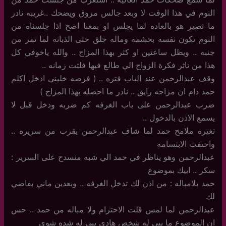
النوم في هذا الوقت لا وبعد جالس مروق ويضحك ..غريبه نادر
ما تصير هو بالعاده لما يجلس او بمعنا اصح اذا جلسناه من
النوم تكون نفسه بخشمه وماله خلق حتى الذبانه لما تمر من
جنبه .. ويظل ساعتين او كثر بهذا المزاج .. والله ياخوفي كل
هذا من تاثر فكرة الزواج الي طالع فيها فلتت زمانه ..
وقف عبدالرحمن عند الباب فتره .. ( فرصه خليني ادخل اكلم
حمد دام ان مزاجه رايق .. نادر ما احصله بهذا المزاج )
ضرب عبدالرحمن على باب الغرفه كم ضربه ودخل قبل لا
يسمع الاذن بالدخول ..
تغيرة ملامح حمد لما شاف عبدالرحمن يقرب من سريره ..
واختفت الابتسامه
عبدالرحمن وهو يناظر في حمد الي شبه منسدح على السرير :
سكر .. ابيك بموضوع
حمد بلامباله : من اذن لك تدخل الغرفه .. وبعدين ماني بفاضي
لك
عبدالرحمن لما لمس قلت الاحترام ولا مباله من حمد .. حس
ان الموضوع ما يبي له شخص هادي يبي له شده شوي