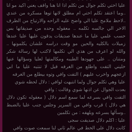
عليا اختي تكلم جوال من تكلم اذا انا هنا واقف يعني اكيد مو انا
..وما اعتقد تكلم اختي ام مطلق لانها توها مسكره من عندي
..لاحظ ملامح عليا الي واضح عليه الراحه والارتياح من الطرف
الاخر الي جالسه تكلمه .. معقوله وحده من صديقاتها بس
حسب علمي عليا ما عندها صديقات يدقون عليها عليا عندها
زميلات بالكليه والحين مو وقت دراسه علشان يكلمونها ..
والله لو اعرف من هذي الي تكلمها لاكتب لها رسالة شكر
ومتنان .. على جهودها الطيبه ومكالمتها لعليا وسؤالها عنها
خليني التفت واطلع من الغرفه قبل لا تنتبه عليا ما ابي
ازعجهم واخرب عليهم ) التفت وافي وتوه بيطلع من الغرفه
عليا وهي تكلم جوال ولما انتبهت لوافي : دلال لحظه شوي
بعدت الجوال عن اذنها شوي وقالت : وافي
التفت وافي بسرعه لما سمع اسم دلال ( معقوله تكون دلال
هي دلال ) قرب وافي من السرير وجلس جنب عليا بالضبط
..وسألها بسرعه وبلهفه : من تكلمين
عليا : اكلم دلال صديقت سجى
كانت دلال على الخط في عالم ثاني لنا سمعت صوت وافي