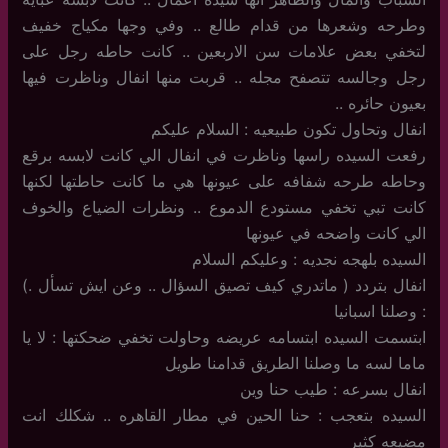
وطرحه وشعرها من قدام طالع .. وفي وجها مكياج خفيف
لتخفي بعض علامات سن الاربعين .. كانت حاطه رجل على
رجل وجالسه تتصفح مجله .. قربت منها انفال وناظرت فيها
بعيون حائره ..
انفال وتحاول تكون طبيعيه : السلام عليكم
رفعت السيده راسها وناظرت في انفال الي كانت لابسه برقع
وحاطه طرحه شفافه على عيونها هي ما كانت حاطتها لكنها
كانت تبي تخفي مستودع الدموع .. ونظرات الضياع والخوف
الي كانت واضحه في عيونها
السيده بلهجه نجديه : وعليكم السلام
انفال بتردد ( ماتدري كيف تصيق السؤال .. وعن ايش تسأل .)
: وصلنا اسبانيا
ابتسمت السيده ابتسامه عريضه وحاولت تخفي ضحكتها : لا يا
ماما لسه ما وصلنا الطريق قدامنا طويل
انفال بسرعه : طيب حنا وين
السيده بتعجب : حنا الحين في مطار القاهره .. شكلك انت
مضيعه كثير