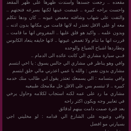
مقعده .. رجعت جسدها واسندت ظهرها على ظهر المقعد
واحست براحه كبيره .. غمضت عينها لكنها بسرعه فتحتهم ..
والتفت على شهاب وشافته مغمض عيونه .. كان ودها تتكلم
معه او على الاقل تعتذر له لانها قامت من مكانها بدون اذنه ..
وبدون علمه .. واكيد هو قلق عليها .. المفروض انها ما قامت ..
قررت انها ما تنام ولا تغمض عيونها .. لانها خايفه ينعاد الكابوس
وتطاردها اشباح الضياع والوحده
فــي سيارة مشاري الي كانت عائده الى الدمام ..
وافي وهو يناظر في مشاري الي جالس يسوق : يا اخي ابتسم
مشاري بدون نفس : والله يا عمي اعذرني مالي خلق ابتسم
وافي ببتسامه : الي يسمعك تعتذر يقول اني طالب منك خدمه
كبيره .. لا تبتسم بس على الاقل خل ملامحك طبيعيه
مشاري ما رد على عمه لكنه استجاب لكلامه وحاول يرخي
في تعابير وجه ويكون اكثر راحه
بعد فترة صمت دامت بينهم لدقائق
وافي وعيونه على الشارع الي قدامه : لو مخليني اجي
بسيارتي مو افضل