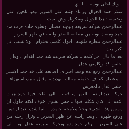
.. ولك احلى بوسه .. بااااي
سكر حمد الجوال ورماه جنبه على السرير وهو للحين على
وضعيته : هذا الجوال وسكرناه وش بقيت
عبدالرحمن بحركه سريعه وبوجه غضبان ونظره حاده قرب من
حمد ومسك ثوبه من منطقة الصدر ولصه في ظهر السرير
عبدالرحمن بنظره ملتهبه : اقول كلمني بحترام .. ولا تنسى اني
اكبر منك
بعد ما قال اخر كلمه .. بحركه سريعه شد حمد لقدام .. وقال :
اجلس كذا وكلمني عدل
عبدالرحمن رفع يده وحط اطراف اصابعه على خد حمد الايسر
.. وعطاه كفوف خفيفه متتاليه تهديديه وقال بنبرة استهزاء :
اجلس عدل يالمعرس
حركة عبدالرحمن الغير متوقعه .. الي تفاجا فيها حمد هزت
الثقه الي كان يتكلم فيها .. حس بشوي خوف لكنه حاول ان
مايبين هذا الشيء وخلا ملامحه جامده .. لما شده عبدالرحمن
ورفع ظهره .. وبعد راسه عن ظهر السرير .. ونزل رجله من
على السرير .. رفع حمد يده وبحركه سريعه عدل ثوبه الي