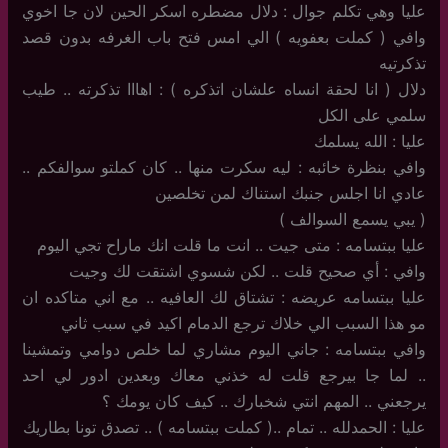
عليا وهي تكلم جوال : دلال مضطره اسكر الحين لان جا اخوي
وافي ( كملت بعفويه ) الي امس فتح باب الغرفه بدون قصد
تذكرتيه
دلال ( انا لحقة انساه علشان اتذكره ) : اهااا تذكرته .. طيب
سلمي على الكل
عليا : الله يسلمك
وافي بنظرة خائبه : ليه سكرت منها .. كان كملتو سوالفكم ..
عادي انا اجلس جنبك استناك لمن تخلصين
( يبي يسمع السوالف )
عليا ببتسامه : متى جيت .. انت ما قلت انك ماراح تجي اليوم
وافي : أي صحيح قلت .. لكن شسوي اشتقت لك وجيت
عليا ببتسامه عريضه : تشتاق لك العافيه .. مع اني متاكده ان
مو هذا السبب الي خلاك ترجع الدمام اكيد في سبب ثاني
وافي ببتسامه : جاني اليوم مشاري لما خلص دوامي وتمشينا
.. لما جا بيرجع قلت له خذني معاك وبعدين ادور لي احد
يرجعني .. المهم انتي شخبارك .. كيف كان يومك ؟
عليا : الحمدلله .. تمام ..( كملت ببتسامه ) .. تصدق تونا بطاريك