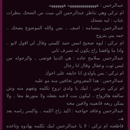
عبدالرحمن : ههههههههههههههه هههههههه
ام تركي وهي تناظر عبدالرحمن الي ميت من الضحك بنظرات
عتاب : ليه تضحك
عبدالرحمن ببتسامه : اسف .. بس والله الموضوع يضحك ..
حمد يبي يتزوج
ام تركي : ايوه صحيح امس حمد كلمني وقال لي اقول لابو ..
واذا ما وافقنا راح يكون له تصرف ثاني
عبدالرحمن بملامح جاده : هي الدنيا فوضى .. والرجوله من
لبس ثوب وعقال وقال انا رجال
ام تركي : بس ياولدي انا خايفه على اخوك
عبدالرحمن : هذا المفروض تخافين منه مو عليه
ام تركي بترجي : ابيك يا ولدي تروح تكلمه وتفهم منه وش
سالفة هالزواج .. ليكون بنت لاعبه بعقله ولا متورط معا .. ولا
يمكن ربعه قانعينه ولافين مخه
عبدالرحمن وعاقد حواجبه : اكيد راح اكلمه .. واكسر راسه بعد
هــ
قاطعته ام تركي : لا يا عبدالرحمن ابيك تكلمه بهادوه وتاخذه