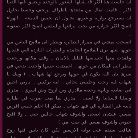
ان جلست هنا اكثر قد يقتلها الشعور بالوحده وتضيق فيها الدنيا
اكثر .. قامت انفال من مقعدها باطراف ترتجف وجسدا يحاول
ان يسترجع توازنه واعيونها تحاول ان تحبس الدمعه .. الهواء
اصبح اكثر حراره من تحت برقعها والتنفس اصبح اكثر صعوبه
..
اصبحت تمشي في ممرار الطائره وتنظر الى ملامح الناس من
حولها لعلها ترى الملامح الجامده والنظرات البارده التي فقدتها
وفقدت معها احساسها القليل بالامان .. وقف مكانها ورجعت
تنظر الى المكان من حولها .. اغمضت عينيها واخذت تدعي في
سرها بان الله يكون في عونها ويرجع لها شهاب .. ( وينك يا
شهاب ليه رحت وخليتني لحالي .. ليه تركتني .. ياربي احس
اني ضايعه وتايهه وحديه ماادري وين اروح وش اسوي .. مدري
وصلنا لاسبانيا ولا لسى .. مدري لما نمت صرت في طياره
ثانيه غير الطياره الي فيها شهاب .. يمكن انا احلم خليني اقرص
نفسي علشان اصحى واشوف شهاب جالس جني .. ولا افتح
عيوني واشوف نفسي في بيت امي )
شافت سيده على بوابة الاربعين لكن كان بابين فيها روح
الشباب والمال والظاهر انها سيدة اعمال .. كانت لابسه عبايه