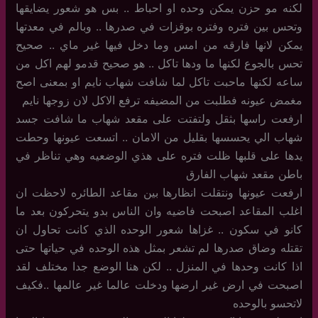
لكنه مو حزن يمكن وحده او احباط .. بس هو شعور يضايقها
وتحس بين فتره وفتره بوقزات في صدرها .. وبالم في معدتها
يمكن لانها فارقه من امس وما دخل فيها غير ماي .. صحيح
تحس بالجوع لكنها ما ودها تاكل .. هو صحيح قدمو لهم اكل من
ساعه لكنها ماحبت تاكل لما شافت شهاب نايم او بمعنى اصح
مغمض عيونه فطلبت من المضيفه ترفع الاكل لان زوجها نايم
ارفعت راسها بثقل ولتفتت على مقعد شهاب ما شافت جسد
شهاب الي يحسسها بقليل من الامان .. اتسعت عيونها وحطت
يدها على قلبها ظلت فتره على هذي الوضعيه وهي تناظر في
باطن مقعد شهاب الفارق
ارفعت عيونها ونتقلت انظارها بين مقاعد الطائره لاحظت ان
اغلب المقاعد اصبحت فاضيه وان الناس بدو يتحركون بعد ما
كانو في سكون .. غزاها شعور الوحده الذي كانت تحاول ان
تقتله وضاق صدرها لم تشعر بمثل هذه الوحده في حياتها حتى
اذا كانت وحدها في المنزل .. لكن هنا الوضع جدا مختلف لقد
اصبحت في ارض غير ارضها ودخلت عالما غير عالمها ..فكيف
لاتحسو بالوحده