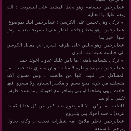
عبدالرحمن ببتسامه وهو يحط المشط على التسريحه : الله
ينعم عليك يا الغاليه
ام تركي وهي تجلس على الكرسي : عبدالرحمن ابيك بموضوع
عبدالرحمن وهو يحط زجاجة العطر على التسريحه بعد ما رش
منها : خير يما
عبدالرحمن وهو يجلس على طرف السرير الي مقابل الكرسي
الي جالسه عليه امه : امري
ام تركي ببتسامه باهته : ما يامر عليك عدو .. اخوك حمد
عبدالرحمن بتنهيده ونظره لا مباله : وش مسوي بعد حمد .. مو
المشاكل في البيت كلها من هالحمد .. وش مسوي اكيد
متسلف من خويه مبلغ دسم او مكسر السياره ولا مسوي فيها
حادث ويبي يصلحها او يبي يسافر مع اخويائه وما عنده فلوس
تكفي .. او يبــ
قاطعته ام تركي : لا الموضوع بعيد كثير عن كل هذا ( كملت
بتردد) .. حمد اخوك يبي يتــزوج
عبدالرحمن ناظر ملامح امه بنظرات تعجب .. وكانه يحاول
يترجم ما سمعه