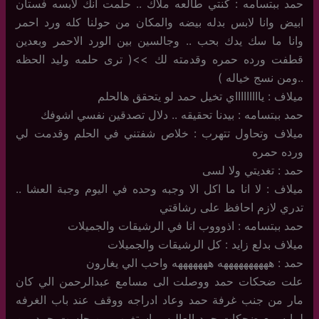
حمد ببتسامه : كنتي طالعه ملاك .. حلمت انك لابسه فستان
ابيض وانا لابس بدله بيضه والمكان من حولنا كله ورد احمر
وانا ما سك يدك بحب .. وجالسين بين الورد الاحمر وبعدين
قطفت ورده حمره وقدمته لك >>( ترى حلمه وليد الحظه
..ومن نسج خياله )
ميلاف : ياااااااااي تخيل حمد لو يتحقق هالحلم
حمد ببتسامه : بيدنا تحقيقه .. دلال تصدقين نفسي اشوفك
ميلاف وتحاول تتهرب : خلاص شفتني في الحلم وقدمت لي
ورده حمره
حمد : تغديتي ولا لسى
ميلاف : لا انا ما اكل الا وجبه وحده في اليوم وجبة العشا ..
تدري لازم احافظ على رشاقتي
حمد ببتسامه : اذوووب انا في الرشيقات والجميلات
ميلاف بدلع زايد : كل الرشيقات والجميلات
حمد : ههههههههههه هههههههه واحب الي يغارون
علت ضحكات حمد ووصلت الى مسامع عبدالرحمن الي كان
مار من جنب غرفة حمد وعاد ادراجه ووقف عند باب الغرفه
لما سمع ضحكات حمد العاليه .. استغرب من جلست حمد من