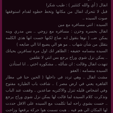
انفال ( أي والله كثثثير ) : طيب شكرا
قبل لا تتحرك انفال من مكانها وتخط خطوه لقدام استوقفها
صوت السيده ..
السيده : انتي مسافره مع مين
انفال بحسره وحزن : مسافره مع زوجي .. بس مدري وينه
يمكن ضــ ( توها بتقول انه ضاع لكنها حست انها هذي الكلمه
بتقلل من شأن شهاب .. مو هو الي يضيع انا الي ضايعه )
السيده ببتسامه خفيفه : الظاهر انك اول مره تسافرين بحياتك
.. يمكن نزل شوي وراح يرجع بس انتي لا تقلقين
تنهدت انفال وقالت : ان شألله .. مشكوره اختي .. انا استأذن
السيده ببتسامه : العفو
مشت انفال .. وهي تردد في داخلها ( الحين حنا في مطار
القاهره يعني في ارض مصر ) .. شافت باب الطياره مفتوح
وفي اشخاص قليله تنزل والاكثريه صاعدين .. وقفت عند الباب
وتذكرت كلام السيده لما قالت لها يمكن نزل شوي وراح يرجع
.. حست بشوي راحه لما تكلمت مع السيده على الاقل حددت
لها المكان الي هم فيه .. هبت نسمت هوا حركة برقعها وزاحت