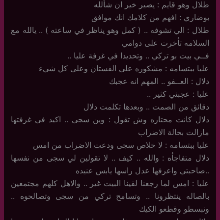
طلال وهو قايم : يصير خير ان شألله
بوضاري : افهم من كلامك انك موافق
طلال : الي تشوفه .. ( كمل وهو يناظر في ساعته ) .. يالله مع
السلامه تأخرت على دوامي
فــي بيت بو تركي .. وتحديدا في غرفة عليا ..
عليا ببتسامه : مشكوره على الفستان وعلى كل شيء
دلال : العــفو .. المهم انه عجبك
عليا : عجبني كثير ..
دقائق من الصمت .. وبعدها تكلمت دلال
دلال كانت محتاره وش تقول : وين سجى .. اكيد في غرفتها
مازالت بحالة الاضراب
عليا ببتسامه : لا خلاص سجى ودعت الاضراب من امس
دلال متفاجأه : والله .. كيف .. لا تقولين لي سجى من نفسها
..صاحبتي واعرفها عدل راسها يابس عنيده
عليا : امس لما رجعنا لقينا البيت غير .. والاهل كلهم مجتمعين
بالصاله ينتظرونا .. وتسامح تركي من سجى وتصالحوه ..
ونبسطو وقطعو الكيك