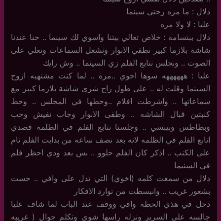
دلال : ما مره رحتي سينما
عليا : لا ولا مره
دلال ببتسامه : خلاص تعالي بيتنا واسوي لك سينما .. حنا عندنا
شاشة بلازما كبير نطفي الانوار ونشغل السماعات ونعلي على
الصوت .. ونجلس نتابع الفلم زي السينما .. وش رايك
عليا : ههههههه سوها اخوي ..مره .. لما كنت مشتهيه اروح
السينما وقلت له .. على طول راح شرى شاشة بلازما كبير مع
سماعاتها .. واشرطت افلام ..وحطها في المجلس .. وحط
كنبتين قبال الشاشه .. وطفى الانوار وجاب نفيش وحب
وبطاطس وبيبسي .. وجلسنا نتابع الفلم في الظلمه قصدي
اتابع الفلم في الظلمه لانه بعد نصف ساعه من بدايت الفلم نام
على الكنب .. اذكر كان الفلم حلوو .. بس بعد ودي احظر فلم
في السنيما
دلال من سمعت كلمه (اخوي) التي تدل على وافي .. حست
بشعور غريب .. وانبسطت من توارد الافكار
دخل في هذي الحظه وافي ووقف عند الباب لما شاف عليا
جالسه على السرير ونزله راسها شوي وتكلم جوال ( غريبه