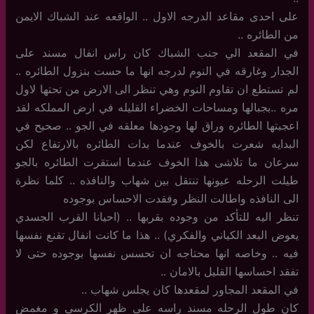
على احدى مقاعد الدرجه الاول .. الواقعه عند الشباك الايمن
من الطائره ..
في المقعد الي جنب الشباك كان راس انفال مسند على
الجدار وغارقه في النوم لدرجه انها ما حست بنزول الطائره ..
لم تستطع ان تقاوم النوم وهي تنظر الى الارض من تحتها لاول
مره ..بجبالها ومساحات الخضراء القليله في ارض المملكه لقد
اعجبتها الطائره وراق لها وجودها معلقه في الجو .. صحيح في
البدايه شعرت بالخوف عندما بدات الطائره بالارتفاع لكن
سرعان ما تلاشى هذا الخوف عندما استقرت الطائره بالجو
طيلت الرحله عيونها تنتقل بين شهاب والنافذه .. كلما نظرة
الى النافذه واطالت النظر وفقدت الاحساس بوجوده
تنظر اليه للتأكد من وجوده بقربها .. (احيانا القرب الجسدي
يعوض البعد الكياني والفكري) .. هذا ما كانت انفال تقنع نفسها
فيه .. وخاصه انها محتاجه ان تحسس نفسها بوجوده حتى لا
تفقد احساسها القليل بالامان ..
في المقعد المجاور لمقعدها كان يجلس شهاب ..
كان طول الرحله مسند راسه على ظهر الكرسي و مغمض