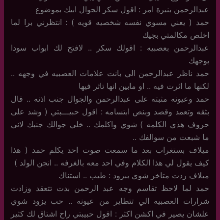
عبدالرحمن بنبرة امر : اقول سكر الجوال ابيك بموضوع
حمد ( يعني مسوي نفسه شخصيه قويه ) : انتظرني برا لما
اخلص مكالمتي بجيك
عبدالرحمن بعصبيه : اقولك سكر .. لافتح لك ابواب سودا
بوجهك
حمد ناظر عبدالرحمن الي بانت علامات العصبيه في وجهه ..
لكنها ما اثرت فيه .. او مابين انها تاثر فيها
حمد وعيونه مثبته على عبدالرحمن والجوال جنب اذنه .. قال
بثقه وتعمد وقصد وبنص ابتسامه : اقول حبيـــبتي ( وشد على
حروف هذي الكلمه ) شوي واكلمك .. خلي جوالك جنبك لاني
ما شبعت من سوالفك ..
ميلاف بستغراب بعد ما سمعت صوت احد يكلم حمد ( هذا
كيف يقول لي هذا الكلام وفي احد معه بالغرفه .. انجن الولد )
ميلاف ردت متاخر شوي ببرود : طيب .. استناك
حمد لما لاحظ تقاسم وجه عبد الرحمن بدت تتعقد وزادت
شرارات العصبيه الي تتطاير من عيونه .. حب يزود شوي
علشان يصير في اكشن اكثر : اقول حبيبتي راح اشتاق لك كثير