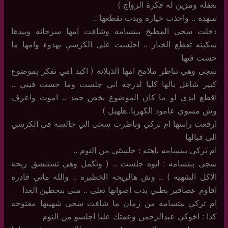
بعقله ومزين له فكرة الزواج )
تنتهدة .. واخذت خياره وبدت تقطعها ..
دخلت سجى المطبخ ببتسامه وشافت امها سرحانه وبيدها
سكينه تقطع الخيار .. اجلست على الكرسي بهدوء وامها ما
حست فيها
سجى وهي تناظر ملامح امها الذبلانه ( اكيد امي تفكر بموضوع
كبير شاغل بالها كليا لدرجه اني جلست وما حست فيني ..
اقطع ايدي لو ما كان الموضوع يخص حمد .. اموت واعرف
وش مسوي عامود الكهربا..هلهبل )
ارفعت راسها ام تركي وناظرت سجى الي جالسه في الكرسي
الي قبالها
ام تركي ببتسامه باهته : جلستي من النوم ..
سجى ببتسامه : ايوه جلست .. ( وتكمل وهي تستنشق ريحة
الاكل الشهيه ) .. وش هالريحه الخطيره .. والله ماني قادره
اقاوم عصافير بطني بدت اصواتها تعلى .. متى بتحطين الغدا
ام تركي ببتسامه من زمان ما شافت سجى شهيتها مفتوحه
كذا : اخوكي عبدالرحمن وعمتك عليا اجلسو من النوم