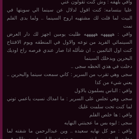
وافي بلهفه : وش كنت تقولون عني
عليا ببتسامه: كنت اقول لدلال عن سينما الي سويتها في
البيت لما قلت لك مشتهيه اروح السينما .. ولما بدى الفلم
نمت
وافي : هههههه هههههه ظليت يومين اجهز لك دار العرض
السينمائي الفريد من نوعه والاول في المنطقه ويوم الافتتاح
كنت اول النائمين .. ان شألله اذا صار عندي فرصه راح اوديك
البحرين وبدخلك السينما
دخلت في هذي الحظه سجى ..
سجى وهي تقرب من السرير : كاني سمعت سينما والبحرين ..
يعني شيء من كذا
وافي : الناس يسلمون بالاول
سجى وهي تجلس على السرير : ما امداك نسيت ياعمي توني
لما كنت تحت سلمت عليك
وافي : ها خلص الفلم
سجى : ايوه بس ما عجبتني النهايه
وافي : مو كل نهايه سعيده .. وين عبدالرحمن ما شفته لما
دخلت البيت وسيارته مو موجوده عند الباب غريبه طالع في