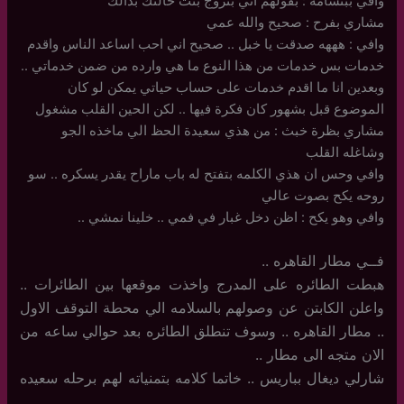
وافي ببتسامه : بقولهم اني بتزوج بنت خالتك بدالك
مشاري بفرح : صحيح والله عمي
وافي : هههه صدقت يا خبل .. صحيح اني احب اساعد الناس واقدم
خدمات بس خدمات من هذا النوع ما هي وارده من ضمن خدماتي ..
وبعدين انا ما اقدم خدمات على حساب حياتي يمكن لو كان
الموضوع قبل بشهور كان فكرة فيها .. لكن الحين القلب مشغول
مشاري بظرة خبث : من هذي سعيدة الحظ الي ماخذه الجو
وشاغله القلب
وافي وحس ان هذي الكلمه بتفتح له باب ماراح يقدر يسكره .. سو
روحه يكح بصوت عالي
وافي وهو يكح : اظن دخل غبار في فمي .. خلينا نمشي ..
فــي مطار القاهره ..
هبطت الطائره على المدرج واخذت موقعها بين الطائرات ..
واعلن الكابتن عن وصولهم بالسلامه الي محطة التوقف الاول
.. مطار القاهره .. وسوف تنطلق الطائره بعد حوالي ساعه من
الان متجه الى مطار ..
شارلي ديغال بباريس .. خاتما كلامه بتمنياته لهم برحله سعيده
..