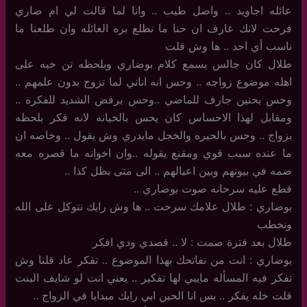
عائله اجاويد .. واصل طيب .. وانا لما قالت لي ام ضاري
فرحت لانك عارف ان حنا ما نطلع بره العائله وان طلعنا ما
ناسب أي احد .. ها وش قلت
طلال كان جالس يسمع كلام بوضاري وبلحظه تن خبه على
اهله موضوع زواجه .. وحس انه اناني لما تزوج بدون علمهم ..
وحس بحنين جارف للماضي ..وحس برفض الشديد للفكره ..
ومقابل لهذا الاحساس كان يحس بالخيانه لانه فكر بلحظه
بزواج .. وحس بالحيره والخجل مايدري وش يقول .. وخاصه ان
ما عنده سبب قوي ومقنع يقوله ..وان اخوانه ما قصره معه
ضمه في بيوتهم وبين اعيالهم .. الى متى بظل كذا ..
قطع عليه سرحانه صوت بوضاري ..
بوضاري : طلال علامك سرحت .. ها وش رايك نتوكل على الله
ونخطب
طلال بعد فترة صمت : لا .. قصدي ودي افكر
بوضاري : انت من نفاتحك بهذا الموضوع .. تفكر عاد قلنا وش
تفكر فيه المسأله مايبي لها تفكير .. يعني انت لو شايف البنت
قلت خله يفكر .. بس انا الحين ابي رايك مبدايا في الزواج ..