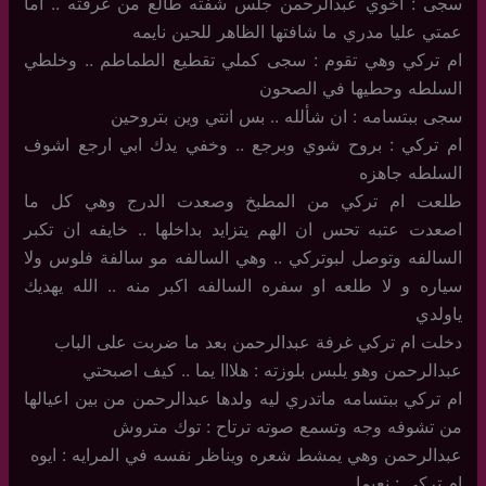
سجى : اخوي عبدالرحمن جلس شفته طالع من غرفته .. اما
عمتي عليا مدري ما شافتها الظاهر للحين نايمه
ام تركي وهي تقوم : سجى كملي تقطيع الطماطم .. وخلطي
السلطه وحطيها في الصحون
سجى ببتسامه : ان شألله .. بس انتي وين بتروحين
ام تركي : بروح شوي وبرجع .. وخفي يدك ابي ارجع اشوف
السلطه جاهزه
طلعت ام تركي من المطبخ وصعدت الدرج وهي كل ما
اصعدت عتبه تحس ان الهم يتزايد بداخلها .. خايفه ان تكبر
السالفه وتوصل لبوتركي .. وهي السالفه مو سالفة فلوس ولا
سياره و لا طلعه او سفره السالفه اكبر منه .. الله يهديك
ياولدي
دخلت ام تركي غرفة عبدالرحمن بعد ما ضربت على الباب
عبدالرحمن وهو يلبس بلوزته : هلااا يما .. كيف اصبحتي
ام تركي ببتسامه ماتدري ليه ولدها عبدالرحمن من بين اعيالها
من تشوفه وجه وتسمع صوته ترتاح : توك متروش
عبدالرحمن وهي يمشط شعره ويناظر نفسه في المرايه : ايوه
ام تركي : نعيما