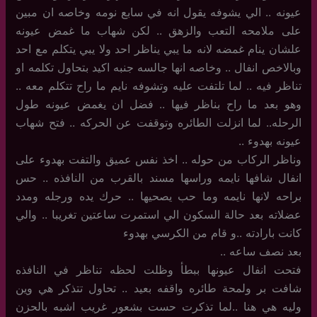
عيونه .. الي يشوفه يقول انه في سابع نومه وخاصه ان مبين
على ملامحه التعب والزهق .. لكن شهاب ما غمض عيونه
علشان ينام غمضه لانه ما يبي يناظر احد ولا يبي يتكلم مع احد
وبالاخص انفال .. وخاصه انها جالسه جنبه اكيد بتحاول تكلمه او
تناظر فيه .. لما تلتفت عليه وتشوفه نايم ما راح تتكلم معه ..
وهو بعد ما راح بناظر فيها .. فضل ان يغمض عيونه طول
الرحله.. لما انزلت الطائره وتوقفت عن الحركه .. فتح شهاب
عيونه بهدوء ..
وناظر الركاب من حوله .. اخذ نفس عميق والتفت بهدوء على
انفال شافها نايمه وراسها مسند بالقرب من النافذه .. حس
براحه لانها نايمه وما حب يصحيها .. حرك يده ورجله ومدد
عضلاته بعد حالة السكون الي استمرت ساعتين تغريبا .. والي
كانت بارادته ..و قام من الكرسي بهدوء
بعد نصف ساعه ..
فتحت انفال عيونها ببطأ وظلت لحظه تناظر في النافذه
شافت بر ولمحة طائره واقفه بعيد .. تحاول تتذكر هي وين
وليه هي هنا ..لما تذكرت حست بشعور غريب اشبه بالحزن