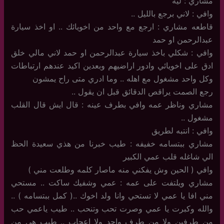
مشاري : ليه
وافي : لاني برجع بالليل ..
قاطعه مشاري : ارجع مع واحد من اخويائك .. او اخذ سيارة
عبدالرحمن او حمد
وافي : شكلي باخذ سيارة عبدالرحمن او حمد لاني مالي خلق
ادق على اخويائي وادور اراضيهم وبعدين اكيد عندهم ارتباطات
وكل واحد مشغول مع اهله .. وما ادري متى راح يمشون
رجع الصمت يراقص الدقائق قبل ان يقول ..
مشاري وناظر عمه وافي بطرف عينه : قال ايش قال القلب
مشغول ..
وافي : انتبه لطريق
مشاري ببتسامه خفيفه : طيب خبرنا من هذي سعيدة الحظ
الي شاغله قلب عمي الكبير
وافي ( الحين وش يفكني منه ماصار كلمه وطلعت مني )
مشاري ويلتفت على عمه : عمي وشفيك ساكت .. مستحي
مني افا يا عمي لا تستحي وانا ولد اخوك ..( كمل ببتسامه ) ..
والله وكبرت يا عمي وصرت تحب وتنحب .. طيب ياعمي حب
من طرفين ولا من طرف واحد ولا اعجاب .. طيب هي من