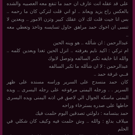
على قد عقله انت عارف ان حمد ما تنفع معه العصبيه والشده
بالعكس راح يزيد ويعاند .. لو اني قلت لتركي كان ما رحمه ..
بس انا جيت قلت لك لان عقلك كبير وتزن الامور .. وبعدين لا
تنسى ان اخوك حمد مراهق حاول تسايسه وتاخذ وتعطي معه
..
عبدالرحمن : ان شألله .. هو وينه الحين
ام تركي : اكيد نايم بغرفته .. انزل الحين تغدا وبعدين كلمه ..
والله انا خايفه تكبر السالفه وتوصل لابوك
عبدالرحمن : لا ان شألله ما تكبر السالفه
فــي غرفة حمد ..
كان حمد منسدح على السرير وراسه مسنده على ظهر
السرير . . ورجله اليمنى مرفوعه على رجله اليسرى .. ويده
اليمنى ماسكه الجوال الي لاصق في اذنه اليمنى ويده اليسرى
حاطها على صدره بسترخاء وراحه
حمد ببتسامه : دلولتي تصدقين اليوم حلمت فيك
ميلاف بدلع : والله .. وش حلمت فيه وكيف كان شكلي في
الحلم