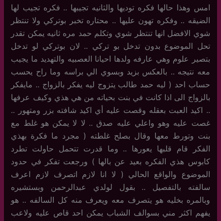
امس وهذا حالها فكره توديها والثانيه تجيبها .. فكره تجيب لها
الضيقه .. وفكره تهون عليها .. محتاره تخبر بوتركي ولا تنتظر
شوي الافضل انها تنتظر شوي وتكلم حمد مره ثانيه يمكن تقدر
تحل الموضوع بدون تدخل بو تركي .. لان بوتركي لو تدخل
بتصير علوم وهي عارفه ولدها احيانا العصبيه والتهديد ما يجيب
معه نتيجه .. بالعكس بزيد وبسوي الي براسه وما راح يحسب
حساب احد ( ليه حمد طالب يتزوج ليه يفكر بالزواج .. مايفكر
بالزواج الى اذا كانت في بنت بحياته من هي هذي وكيف عرفها
.. اكيد العبت بعقله وقصت عليه أي اكيد شافته بزر ومتهور ..
غصت عليه وهو واعلي عليه صدق .. لا لا يمكن هو غلط مع
بنت وتورط معها وقال بصلح غلطته ( مجرد ما فكرة بهذي
الفكر قام قلبها يعورها .. وما قدرت تتحمل حاولت تطرد
كابوس هذي الفكره بعيد عن بالها ) ورجعت تفكر في حدود
الموضوع والواقع الحالي ( لا انا لازم اتصرف لازم اعرف
سالفته بالتفصيل .. بقول لولدي عبدالرحمن وبستشيره
وبالمره بخليه هو يتصرف معه ويعرف منه كل السالفه .. هو
يفهم اكثر مني بسوالف الشباب يمكن احد قاص عليه ولاعب