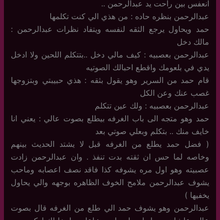
انعفس بين راحت يد عبدالرحمن ..
عبدالرحمن بنظره حاده : من هذي الي كنت تكلمها
حمد ويحاول يرجع الثقه لنفسه ويتفاد نظرات عبدالرحمن :
مالك دخل
عبدالرحمن بعصبيه : كيف مالي دخل ..بتتكلم اللحين ولا ادخل
يدي في بلعومك واقطع احبالك الصوتيه
قام حمد من السرير وهو يقول بثقه : هذي حبيبتي وبتزوجها
غصب عنك وعن الكل
عبدالرحمن بعصبيه : ولك عين تتكلم
حمد وهو متجه الى باب الغرفه بيطلع بصوت عالي : يعني انا
خايف منك .. بتكلم وبعلي صوتي بعد
( فضل حمد يطلع من الغرفه قبل لا يشتد الحديث بينهم
وخاصه لما حس ان ثقته بدت تنفذ . وان عبدالرحمن زادت
عصبيته وهو اول مره يشوفه كذا فاقد نصف اعصابه وماحب
يشوف عبدالرحمن ملامح الخوف الظاهره بوجهه والي يحاول
يخفيها )
عبدالرحمن وهو يشوف حمد الي طلع من الغرفه قال بصوت