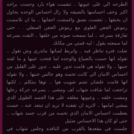
الطرحه الي على عيونها .. تنفست هواء بارد وحست براحه
اكثر وخف احساسها بالضيقه ولا زال احساس الوحده يحاول
ان يخنقها .. تنفست بعمق واغمضت اجفانها .. ما ان تلامست
رموش الجفن العلوي مع رموش الجفن السفلي . . حتى
تفارقة بسرعه .. لما سمعت صوته من خلفها .. التفت بسرعه
لما سمعته يقول : ليه قمتي من مكانك
ضلت فتره تناظر فيه .. وانربط لسانها ماتدري وش تقول ..
تقوله انها حست بالضياع والوحده لما فتحت عينها و ما لقته
جنبها .. ولا تقوله هي قامت تدور عليه .. تدور على القليل من
احساس الامان الي كانت تحسه وهو جالس جنبها .. ولا تقوله
انها قامت علشان تشم شويت هوا .. توها ببتكلم .. لكنها
تراجعت لما شافت شهاب لف ومشى .. بسرعه حركة رجلها
ومشت خلفه .. وعيونها معلقه على هذا الجسد الطويل الذي
يمشي امامها .. لاتريد ان تفقده لا تريد ان تبتعد عنه .. حست
بعظمت احساس الامان الذي تحسه من قرب جسد شهاب ..
حتى لو كان هذا الاحساس ضئيل
جلست في مقعدها بالقرب من النافذه وجلس شهاب في