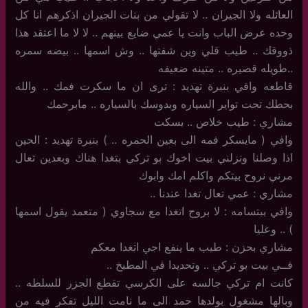
العائله ولا الجيران .. لا تقولي من بنات الجيران اذكرهم انا كل
وحده عرض الباب وانت يا عمي ضايع بينهم .. لا لا ما اعتقد هذا
ذووقك .. طيب قلي وين شفتها .. وش اسمها .. بيضه سمره
..طويله قصيره .. متينه ضعيفه
قاطعه وافي بنبرة تهديد : ترى ان ما سكرت فمك .. والله
بحطك تحت تواير السياره وبدوسك بالسياره .. مابرحمك
مشاري : طيب خلاص .. بسكت
وافي ( مايسكر فمه الى بعين الحمره .. ) بنبرة تهديد : الحين
اذا وصلنا ونزلني بيت اخوك بو تركي بتغدا هناك وبعدين تعال
مرني نروح بيتكم واكلم امك وابوك
مشاري : عمي تعال تغدا عندنا ..
وافي ببتسامه : لا بروح اتغدا مع سجاوي ( متعمد يقول اسمها
) .. وعليا
مشاري بحزن : طيب ما ينفع اجي اتغدا معكم
فــي بيت بو تركي .. وتحديدا في المطبخ ..
كانت ام تركي جالسه على الكرسي تقطع الجزر للسلطه ..
وبالها مشغول بولدها حمد الى ما نامت الليل تفكر فيه من