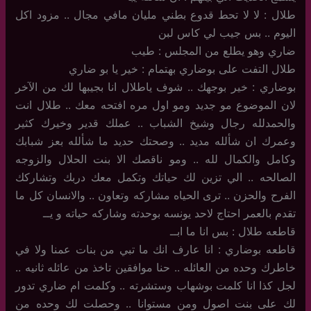
طلال : لا لا تحط قدوع بطني مليان مافي مجال .. مزود اكل
اليوم .. بس جيب لي كاس لبن
ضاري وهو يطلع من المجلس : طيب
طلال التفت على بوضاري بهتمام : خير يا بو ضاري
بوضاري : خير بوجهك .. شوف ياطلال انا بجيبها لك من الآخر
لان الموضوع مو جديد ومو اول مره افتحه معك .. طلال انت
والحمدلله رجال وشيخ الشباب .. عملك قدير وخيرك كثير
وعمرك ان شألله مديد .. وصحتك حديد ما شألله بعز شبابك
وكامل والكمال لله .. ومو ناقصك الا بنت الحلال والزوجه
الصالحه .. الي تزين لك حياتك وتكمل معك دربك وتشاركك
الفرح والحزن .. ترى الحياه مشاركه وتعاون .. والانسان كل ما
تقدم بالعمر احتاج لاحد يونسه بوحدته وشاركه حياته و يــ
قاطعه طلال : بس انا ما ابــ
قاطعه بوضاري : انا عارف انك ما تبي من بنات عمنا ولا في
خاطرك وحده من العائله .. حنا موافقين تاخذ من عائله ثانيه ..
لجل كذا انا كلمت بوشهاب وستشرته .. وكلمت ام ضاري تدور
لك على بنت اصول ومن مستوانا .. وحصلت لك وحده من