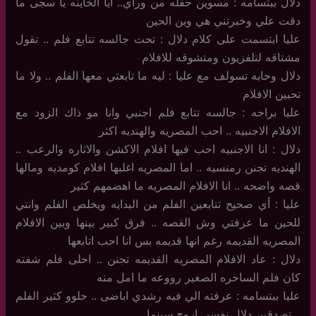
دلال ببتسامه : مسوين حفله من وراي.. ايا الخاينه يا سجى ما
دقت علي وخبرتني هي وين الحين
عليا ابتسمت على كلام دلال : تحت جالسه تتابع فلم .. تقول
مشتاقه لتلفزيون ومتشوقه للافلام
دلال وحابه تسولف مع عليا : ليه ما تابعتي معها الفلم .. ولا ما
تحبين الافلام
عليا براحه : جالسه تتابع فلم اجنبي وانا مو ذاك الزود مع
الافلام الاجنبيه .. احب المصريه والهنديه اكثر
دلال : انا الاجنبيه احب فيها افلام الاكشن والاثاره والرعب ..
الهنديه تجنن رمنسيه .. اما المصريه اغلبها افلام كومديه ومالها
قصه واضحه .. انا الافلام المصريه ما اهضمهم كثير
عليا : أي صحيح تتابعين الفلم من البدايه ويخلص الفلم وانتي
للحين ما عرفتي وش القصه .. فرق كبير بينها وبين الافلام
المصريه القديمه رغم انها قديمه بس انا احب اتابعها
دلال : عاد الافلام المصريه القديمه تجنن .. احلى فلم شفته
كان فلم الساحره الصغير رووعه ما امل منه
عليا ببتسامه : عرفته الي فيه رشدي اباضى .. حلوو كثير الفلم
.. تصدقين دلال نفسي اروح سينما