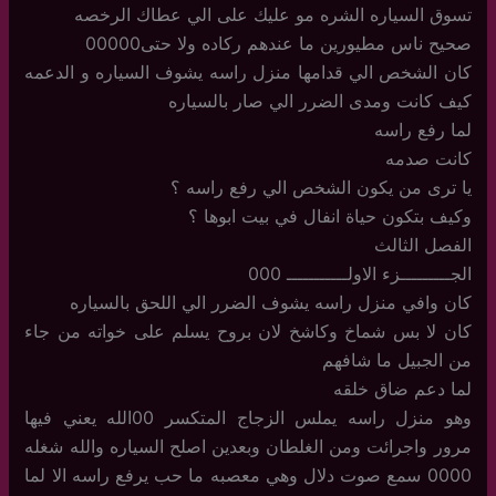
تسوق السياره الشره مو عليك على الي عطاك الرخصه
صحيح ناس مطيورين ما عندهم ركاده ولا حتى00000
كان الشخص الي قدامها منزل راسه يشوف السياره و الدعمه
كيف كانت ومدى الضرر الي صار بالسياره
لما رفع راسه
كانت صدمه
يا ترى من يكون الشخص الي رفع راسه ؟
وكيف بتكون حياة انفال في بيت ابوها ؟
الفصل الثالث
الجـــــــــزء الاولـــــــــــ 000
كان وافي منزل راسه يشوف الضرر الي اللحق بالسياره
كان لا بس شماخ وكاشخ لان بروح يسلم على خواته من جاء
من الجبيل ما شافهم
لما دعم ضاق خلقه
وهو منزل راسه يملس الزجاج المتكسر 00الله يعني فيها
مرور واجرائت ومن الغلطان وبعدين اصلح السياره والله شغله
0000 سمع صوت دلال وهي معصبه ما حب يرفع راسه الا لما