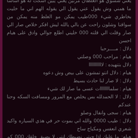
يعني شسوي هو الغلطان مرتين يعني يبين اسكت له هو اساسا
ما همني وش يقول عني يقول الي يقوله الهم اني ما خليت
بخاطري شيء 000طيب يمكن مو الغلط منه يمكن من
سواقنا وشلون راحت عن بالي يالله ليش افكر خلاص صار الي
صار وقلت الي قلته 000 خليني اطلع جوالي وادق على هيام
احسن
دلال : مــــرحبا
هيام : مراحب 000 وصلتي
دلال بتنهيده : لااااااااااا
هيام : دلال انتو تمشون على بيض وش دعوه
دلال : لا صار لنا حادث بسيط
هيام : سلماااااااات عسى ما صار لك شيء
دلال : لا الحمدلله بس يخلص مع المرور ومسافت السكه وحنا
عندكم
هيام : سجى وانفال وصلو
دلال : طيب 0000 والله اني بموت حر في هذي السياره واكيد
شعري انعفس ومكياج ساح
هيام: ما عليك اذا جيتي نضبطك انتي لا يضيق خلقك 000 كم