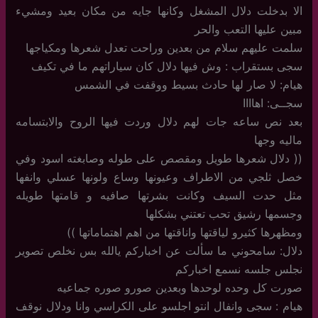
الا بدخلت دلال المشغل وكانها جايه من مكان بعيد ومشيء
مبين عليها التعب والحر
سلمت عليهم سلام من بعدين وراحت تعدل شعرها ومكياجها
سجى بستقراب : وش فيها دلال كان سياراتهم ما في تكيف
هيام: لا صار لها حادث بسيط ووقفت في الشمس
سجــى: اهاااا
بعد نص ساعه جات لهم دلال وردت فيها الروح والابتسامه
ماليه وجها
(( دلال شعرها طويل ومقصص على طوله وصابغته اسود وفي
خصل ثلجي من الاطراف وعيونها وساع ولونها عسلي وانفها
مثل حدت السيف وكانت بشرتها صافيه و قامتها طويله
وجسمها رشيق تحب تعتني بشكلها
ومظهرها كثيرو لياقتها واناقتها من اهم اهتماماتها ))
دلال: سامحوني ما سألت عن اخباركم يالله بس نخلص تصوير
نجلس جلسه نسمع اخباركم
صورت كل وحده لوحدها وبعدين صورو صوره جماعيه
هيام : سجى وانفال انتو اجلسو على الكراسي وانا ودلال نوقف