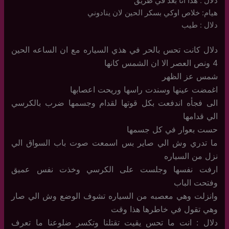
دلال : هذا انا بعد في طريق
هيام: خلاص اوكي بسكر الحين لان ينادوني
دلال : طيب
دلال كانت تحس بالحر في هذي السياره مع ان الساعه الحين
4 ونص العصر الا ان الشمس كانها
شمس عز الظهر
اغمضت عينها وسندت راسها وريحت اعصابها
الى فجأه اندفعت بكل قوتها لقدام وجسمها ضرب بالكرسي
الي قدامها
حست بعوار في كل جسمها
ما تدري وش الي صاير بس اسمعت صوت باب السواق الي
نزل من السياره
ارفت نفسها وجلست على الكرسي وخذت نفس عميق
وفتحت الباب
وانزلت وهي معصبه من السياره تشوف الوضع وش الي صار
وهي تقول في خاطرها هذا وقت
دلال : انت ما تحس يقيت تقتلنا وتكسر ضلوعنا ما تعرف