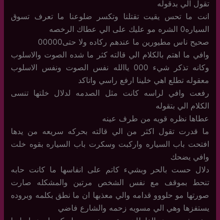
تقول الي بدقوله
انت ما تحس يقيت تقتلنا وتكسر ضلوعنا ما تعرف تسوق
السياره0 الشره مو عليك على الي عطاك الرخصه
صحيح ناس مطيورين ما عندهم ركاده ولا حتى00000
وافي ما اهتم بالكلام الي قالته كثر ما شده الصوت والاسلوب
وكانه تذكر شيء 000 ياالله نفس الصوت ونفس الاسلوب
معقوله تطلع اهي خلينا ارفع راسي واتاكد
رفعت وافي لراسه كانت مثل الصدمه لدلال خلتها تنسى
الكلام الي بتقوله
عطاها نظره قويه من طرف عينه
ما قدرت تقول اكثر من الي قالته بحركه سريعه من يدها
افتحت باب السياره واركبت وسكرت باب السياره بقوه خلت
وافي يضحك
دلال حست بالحر وبشيء كاتم على انفاسها ما كانت حابه
تنحط بموقف مع نفس الشخص مرتين والمشكله صارت
صورتها مو حلووو قدامه والي معذبها ان ما نطق بكلمه وبروده
يستفزها وهي الي مسويه زحمه والشارع فاضي