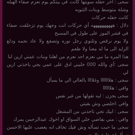
سجى : اخر حفله سوينها كانت في بيتكم يوم نعزم صفاء الهبله
وشلة متوسط وبنات الثنويه
كانت حفله حركات
دلال : ههههههههههه أي حركات انت وجهك يوم تزحلقت صفاء
في قشر الموز على طول في المسبح
ولا يوم نرقص وتلتوي رجل نوره وتصفع ولا عاد نجمه ودلع
الزايد الى ما له معنا ولا طعم
هذا المره ما نبي نعزم احد نعزم من اهلنا وبنات عمتي ازين لنا
سجى :أي والله 000 خليني ادق على عمي يجي ياخذني ازين
لي
سجى : هلااااااا وغلاااا بالغالي الي ما يسأل
وافي : هلاااااا
سجى بحزن : ليه تقولها من غير نفس
وافي :اخلصي وش بقيتي
سجى : ابيك تجي تاخذني من المشغل
وافي : مني بفاضي خلي السواق او اخوك عبدالرحمن يمرك
سجى ما حبت تسأله وش فيك تخاف انه يعصب عليها الاحسن
تسأل اخوها عبدالرحمن