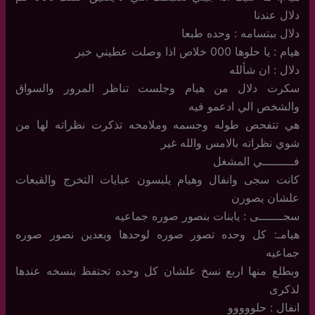
دلال عندنا
دلال ببتسامه : وحده طبعا
هيام : يا حلوها 000 خلاص اذا وصلت عطيني خبر
دلال : ان شألله
سكرت دلال من هيام وجلست تناظر المرور والسواق
والشخص الي ادعمو فيه
هي تتفحص طوله وجسمه وملامحه تذكرت نظراته لها من
شوي نظراته بالامس والله غير
فـــــــــي المشغل
كانت سجى وانفال وهيام يلبسون عبايات التخرج والقبعات
علشان يصورن
سجـــــــى : يابنات بنصور صوره جماعيه
هيامـ: كل وحده تصور صوره لوحدها وبعدين نصور صوره
جماعيه
وبطلع منها اربع نسخ علشان كل وحده تحتفظ بنسخه عندها
لذكرى
انفال : حلووووو