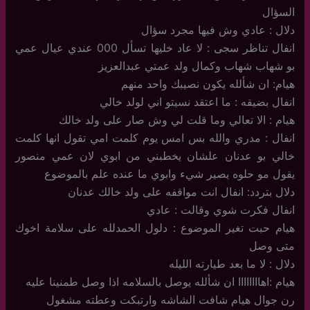
السؤال
دلال : عادي وش فيها مجرد سؤال
انفال تناظر سجى : لا عاد خليها تسأل 000 عندي عيال عمي
بو شهاب شهاب وكمال ولد عمتي عبدالعزيز
هيام: ان شألله يكون نصيبك واحد منهم
انفال بضيقه : ما اعتقد نسيتو اني لولد خالي
هيام : الا تعالي وما قلت لي وش صار على ولد خالك
انفال : مدري والله بس امس يوم كلمت امي تقول انها كلمت
خالي بو عدنان علشان يخطبني من ابوي لان عمي منصور
يقول مو حلوه يصير شيء وابوي ما عنده علم بالموضوع
دلال بتردد: انفال انت مواقفه على ولد خالك عدنان
انفال فكرت شوي وقالت : عادي
هيام حبت تغير الموضوع : دلول الحمدلله على سلامة اخوك
متى وصل
دلال : لا ما بعد طيارته الليله
هيام :اهاااااااا ان شألله يوصل بالسلامه اذا وصل طمنينا عليه
رن جوال هيام شافت الشاشه وارتبكت وعطته مشغول