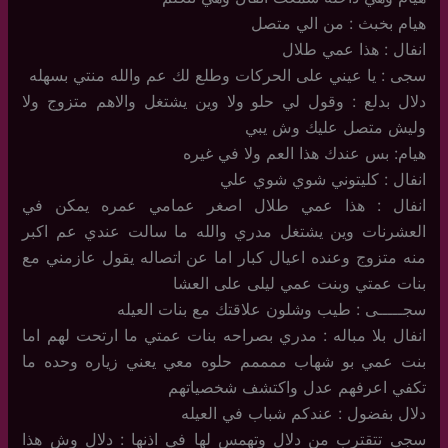
هيام بخبث : من الي متصل
انفال : هذا عمي طلال
سجى : يا عيني على الحركات وطلع لك عم والله منتي بسهله
دلال بدلع : وقول لي حلو ولا وين يشتغل والاهم متزوج ولا
وليش متصل عليك وش يبي
هيام: بس عندك هذا العم ولا في غيره
انفال : كليتوني شوي شوي علي
انفال : هذا عمي طلال اصغر عمامي عمره يمكن في
العشرنات وين يشتغل مدري والله ما سالت عندي عم اكبر
منه متزوج وعنده اعيال كبار اما عن اتصاله يقول عازمني مع
بنات عمتي وبنت عمي ليلى على العشا
سجـــــى : طيب وشلون علاقتك مع بنات العيله
انفال بلا مباله : مدري بصراحه بنات عمتي ما ارتحت لهم اما
بنت عمي بو شهاب ممممم حلوه معي يعني زياره وحده ما
تكفي اعرفهم عدل واكتشف شخصياتهم
دلال بفضول : عندكم شباب في العيله
سجى تتقترب من دلال وتهمس لها في اذنها : دلال وش هذا