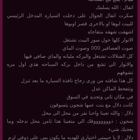
انفال : الله يسلمك
سكرت انفال الجوال على دخلت السياره المدخل الرئيسي
للبيت ابوها او بالاحرى قصر اوبوها
اشهقت شهقه متفاجاه
الانوار كلها حول سور البيت تشتغل
صوت العصافير 000 وصوت الماي
كل الشلالات تشتغل والبركه مليانه والماي صافي فيها
والانوار الي تشع من داخل بركه السباحه هذي اول مره
تشوفهم
كل هذا شافته من ورى زجاج نافذة السياره ما بعد تنزل
وتتفحط الماكن عدل
في مكان ثاني وتحديد في السوق
كانت دلال مع بنت عمها شجون يتسوقون
دلال : والله تعبنا واحنا نفر من محل الى محل
شجون : ذوووووووقك الي متعبنا هذا ثامن محل ندخله وما
يعجبك شيء
دلال : لا يا حبيبتي اختياري للهديه ما يكون بس على ذوقي لزم