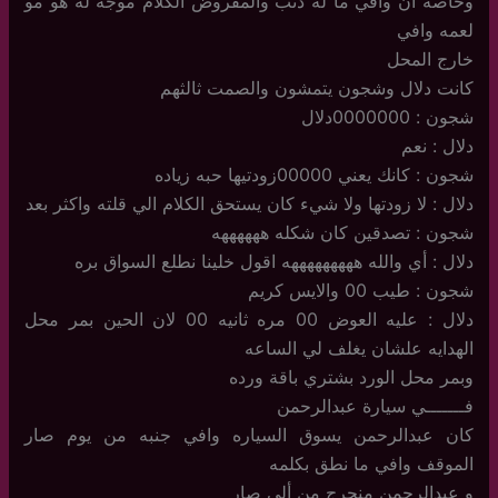
وخاصه ان وافي ما له ذنب والمفروض الكلام موجه له هو مو
لعمه وافي
خارج المحل
كانت دلال وشجون يتمشون والصمت ثالثهم
شجون : 0000000دلال
دلال : نعم
شجون : كانك يعني 00000زودتيها حبه زياده
دلال : لا زودتها ولا شيء كان يستحق الكلام الي قلته واكثر بعد
شجون : تصدقين كان شكله ههههههه
دلال : أي والله هههههههههه اقول خلينا نطلع السواق بره
شجون : طيب 00 والايس كريم
دلال : عليه العوض 00 مره ثانيه 00 لان الحين بمر محل
الهدايه علشان يغلف لي الساعه
وبمر محل الورد بشتري باقة ورده
فـــــــي سيارة عبدالرحمن
كان عبدالرحمن يسوق السياره وافي جنبه من يوم صار
الموقف وافي ما نطق بكلمه
و عبدالرحمن منحرج من ألي صار