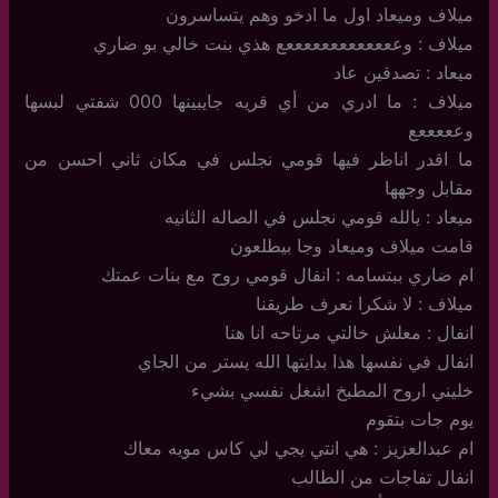
ميلاف وميعاد اول ما ادخو وهم يتساسرون
ميلاف : وعععععععععععععع هذي بنت خالي بو ضاري
ميعاد : تصدقين عاد
ميلاف : ما ادري من أي قريه جايبينها 000 شفتي لبسها
وعععععع
ما اقدر اناظر فيها قومي نجلس في مكان ثاني احسن من
مقابل وجهها
ميعاد : يالله قومي نجلس في الصاله الثانيه
قامت ميلاف وميعاد وجا بيطلعون
ام ضاري ببتسامه : انفال قومي روح مع بنات عمتك
ميلاف : لا شكرا نعرف طريقنا
انفال : معلش خالتي مرتاحه انا هنا
انفال في نفسها هذا بدايتها الله يستر من الجاي
خليني اروح المطبخ اشغل نفسي بشيء
يوم جات بتقوم
ام عبدالعزيز : هي انتي يجي لي كاس مويه معاك
انفال تفاجات من الطالب