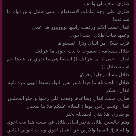
ضاري شاف الي واقف
ضاري على وجه علمات الاستفهام : عمي طلال وش فيك ما
تساعدها
انفال نست الالم ورفعت راسها يوووووو هذا عمي
وعمها تفاجأ طلال : بنت اخوي
قرب طلال من انفال ونزل لمستواها
طلال ببتسامه : اسموحه يا بنت اخوي ما عرفتك
انفال : حتى انا ما عرفتك (( اساسا هي ما تدري ان عندها عم
اسمه طلال ))
طلال مسك رجلها وحركها
طلال : الحمدلله ما فيها كسر بس التواء بسيط اتبهي مره ثانيه
انفال : شكرا
ضاري مسك انفال وساعدها وقفت على رجلها ودخلو المجلس
انفال وتحب راس ابوها : السلام عليكم هلا يبا شخبار
بو ضاري :هلا بنتي الحمدلله بخير
وهم جالسين طلال يناظر انفال طلال في نفسه هذا بنت اخوي
والله فرق السما والارض عن اعيال اخوي وبنات اخواني الثانين