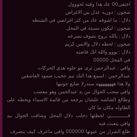
اختفى00 عاد هذا وقته لحووول
شجون : دوريه عدل بين الاغراض
دلال : ما اشوفه عاد من كثر اغراضي في الشنطه
شجون : ليكون نسيته في المحل
دلال : يالله نروح نشوف بسرعه
شجون : لحظه دلال والايس كريم
دلال : يووو والله انك فاضيه
في المحل 00000
وافي : عبدالرحمن ترى مو حلوه هذي الحركات
عبدالرحمن : اسمع هذا النك نيم عجيب صمود العاشقين
ولا هذا ههههههههه سندرلا ضايع جوتيها
وافي سحب الجوال من يد عبدالحمن وهو معصب
وطالع الشاشه علشان يرجعه من قائمة الاسماء ويحطه على
الطاوله مكان ما كان
فـــــــــــي لحظتها دخلت دلال المحل وشافت الجوال بيد
وافي يتعبث فيه
طلع الشرار من عيونها 000000 وافي ماعرف كيف يتصرف