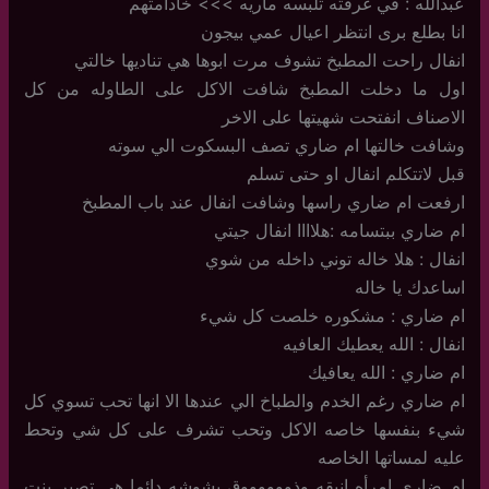
عبدالله : في غرفته تلبسه ماريه >>> خادامتهم
انا بطلع برى انتظر اعيال عمي بيجون
انفال راحت المطبخ تشوف مرت ابوها هي تناديها خالتي
اول ما دخلت المطبخ شافت الاكل على الطاوله من كل
الاصناف انفتحت شهيتها على الاخر
وشافت خالتها ام ضاري تصف البسكوت الي سوته
قبل لاتتكلم انفال او حتى تسلم
ارفعت ام ضاري راسها وشافت انفال عند باب المطبخ
ام ضاري ببتسامه :هلاااا انفال جيتي
انفال : هلا خاله توني داخله من شوي
اساعدك يا خاله
ام ضاري : مشكوره خلصت كل شيء
انفال : الله يعطيك العافيه
ام ضاري : الله يعافيك
ام ضاري رغم الخدم والطباخ الي عندها الا انها تحب تسوي كل
شيء بنفسها خاصه الاكل وتحب تشرف على كل شي وتحط
عليه لمساتها الخاصه
ام ضاري امرأه انيقه وذووووووق بشوشه دائما هي تصير بنت