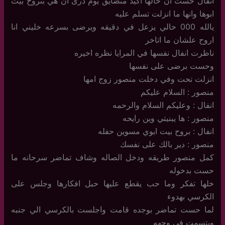
انفال حست ان خالها اكيد متضايق يوم درى ان هي بتروح بيت
ابوها وانها ما انزلت تسلم عليه
يالله 000 خالي يزعل في دقيقه ويرضى بسرعه خليني انا
اروح علشان ما اتاخر
ناظرت انفال نفسها في المرايا نظره اخيره
وحست برضى على نفسها
انزلت تحت وفي دخلت منصور زوج امها
منصور : السلام عليكم
انفال : وعليكم السلام والرحمه
منصور : ها يبنيتي وين رايحه
انفال : بروح بيت ابوي مسوين حفله
منصور : دير بالك على نفسك
كمل منصور طريقه ودخل الصاله وشاف تماضر سرحانه ما
حست بدخوله
خلها تفكر وما حب يقطع عليها حبل افكارها وجلس على
الكرسي بهدوء
لما حست تماضر بوجده قامت واجلست بالكرسي الي جنبه
وبتسمت في وجهه