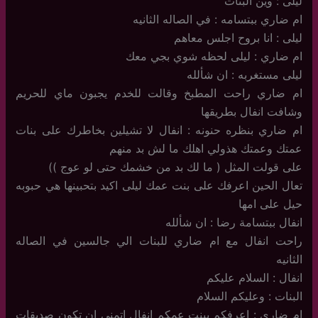
ليلى : وين البنات
ام ضاري ببتسامه : في الصاله الثانيه
ليلى : انا بروح اجلس معاهم
ام ضاري : ليلى لحظه شوي بجي معك
ليلى مستغربه : ان شألله
ام ضاري راحت المطبخ وقالت للخدم يجبون ماي للحريم
وشافت انفال بطريقها
ام ضاري بنظره حنونه : انفال لا تشيلين بخاطرك على بنات
عمتك وعمتك هذولي اهلك ما لش بد منهم
على قولت المثل ( ما لك بد من خشمك حتى لو عوج ))
تعال الحين اعرفك على بنت عمك ليلى اكيد بتحبينها هي حبوبه
حيل على امها
انفال ببتسامة رضا : ان شألله
راحت انفال مع ام ضاري للبنات الي جالسين في الصاله
الثانيه
انفال : السلام عليكم
البنات : وعليكم السلام
ام ضاري : اعرفكم ببنت عمكم انفال اتمنى ان تكون صديقات