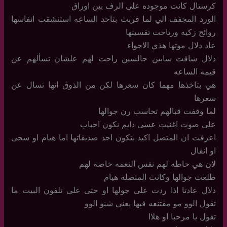
كرستال كانت موجوده على الرف بين اوراق
الورد المجفف الي لما قربت بتاخد الساعه استنشقت انفاسها
روائح زكيه ورتاحت تفسيتها
عاد دلال موتها هذي الاجواء
دلال شافت شابين جالسين راحت لهم علشان تسألهم عن
قيمه الساعه
هي بتاخذها مهما كان سعرها لكن من الذوق انها تسال عن
سعرها
لما وقفت قبالهم تحاسب رن جوالها
على صوت اغنيت عسى دايم نكون احباب
اعرفت ان المتصل اكيد بتكون احد صديقاتها اما هيام او سجى
او انفال
لان هي حاطه لهم نفس النغمه خاصه لهم
طلعت جوالها وكانت المتصله هيام
دلال عادتا اذا ردت على جولها او حتى على تلفون البيت ما
تقول الوو مو مقتنعه فيها يعني شنو الوو
تقول يا مرحبا او هلاا