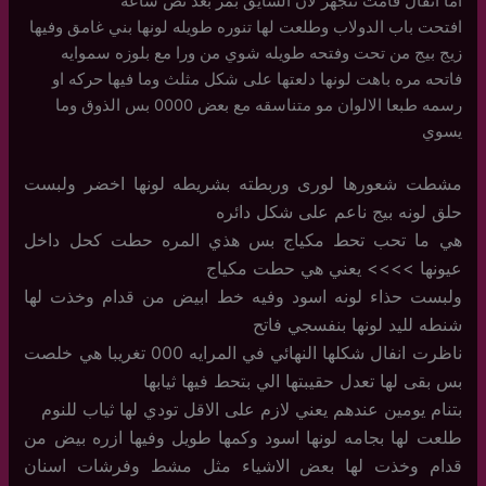
اما انفال قامت تتجهز لان السايق بمر بعد نص ساعه
افتحت باب الدولاب وطلعت لها تنوره طويله لونها بني غامق وفيها
زيج بيج من تحت وفتحه طويله شوي من ورا مع بلوزه سموايه
فاتحه مره باهت لونها دلعتها على شكل مثلث وما فيها حركه او
رسمه طبعا الالوان مو متناسقه مع بعض 0000 بس الذوق وما
يسوي
مشطت شعورها لورى وربطته بشريطه لونها اخضر ولبست
حلق لونه بيج ناعم على شكل دائره
هي ما تحب تحط مكياج بس هذي المره حطت كحل داخل
عيونها >>>> يعني هي حطت مكياج
ولبست حذاء لونه اسود وفيه خط ابيض من قدام وخذت لها
شنطه لليد لونها بنفسجي فاتح
ناظرت انفال شكلها النهائي في المرايه 000 تغريبا هي خلصت
بس بقى لها تعدل حقيبتها الي بتحط فيها ثيابها
بتنام يومين عندهم يعني لازم على الاقل تودي لها ثياب للنوم
طلعت لها بجامه لونها اسود وكمها طويل وفيها ازره بيض من
قدام وخذت لها بعض الاشياء مثل مشط وفرشات اسنان