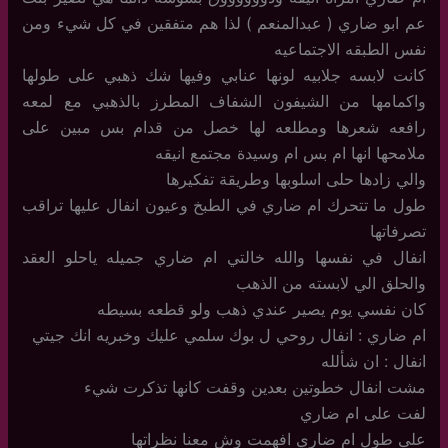
عم ابو ضاري ( عبدالمنعم ) لذا هم متفقين في كل شيء ومن
نفس الطبقه الاجتماعيه
كانت لابسه جلابيه لونها عنابي وفيها شك ذهبي على طولها
واكمامها من الشيفون الشفاف المطرز بالذهبي مع لمعه
رافعه شعرها ومطلعه لها خصل من قدام بس مبين على
ملامحها انها ام بس ام وسيدة مجتمع انيقه
والي زادها حلى اسلوبها وطريقة تفكيرها
طول ما تتحرك ام ضاري في الطبخ وعيون انفال عليها تراقب
تصرفاتها
انفال في نفسها والله خالتي ام ضاري جميله ياحلو العقد
والحلق الي لابسته من الذهب
كان نفسي يوم يصير عندي ذهب ولو قطعه بسيطه
ام ضاري : انفال روحي ل بوك سلمي عليك وخبريه انك جيتي
انفال : ان شألله
مشت انفال خطوتين بعدين وقفت كانها تذكرت شيء
لفت على ام ضاري
على طول ام ضاري افهمت وش معنا نظراتها