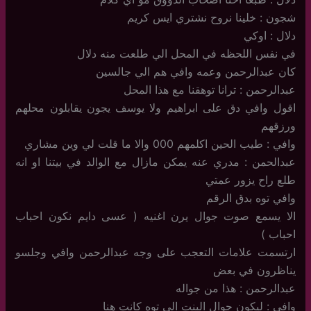
شجون : خلينا نروح نشتري ايس كريم
دلال : اوكي
في نفس اللحظه في المحل الي طلعت منه دلال
كان عبدالرحمن وعمه وافي هم الي جالسين
عبدالرحمن : ترانا توهقنا مع هذا المحل
اقول وافي دق على ابراهيم ولا يوسف يجون يقابلون محلهم
ورزقهم
وافي : طيب الحين اكلمهم 000 والا ما قلت لي وين مشاري
عبدالحمن : مدري عنه يمكن مازال مع الوالد في بيتنا او انه
طلع راح يزور عمتي
وافي توه بدق الرقم
الا يسمع صوت جوال يرن اغنيه ( عسى دايم نكون احباب
احباب )
ارتسمت علامات التعجب على وجه عبدالرحمن وافي وجلسو
يناظرون في بعض
عبدالرحمن : هذا من جواله
وافي : ليكون جوال البنت الي توه كانت هنا