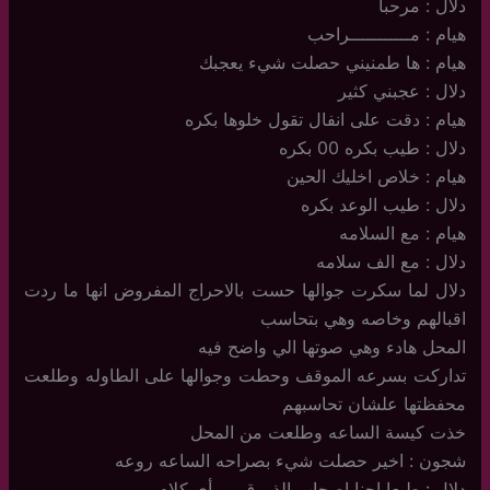
دلال : مرحبا
هيام : مـــــــــــراحب
هيام : ها طمنيني حصلت شيء يعجبك
دلال : عجبني كثير
هيام : دقت على انفال تقول خلوها بكره
دلال : طيب بكره 00 بكره
هيام : خلاص اخليك الحين
دلال : طيب الوعد بكره
هيام : مع السلامه
دلال : مع الف سلامه
دلال لما سكرت جوالها حست بالاحراج المفروض انها ما ردت
اقبالهم وخاصه وهي بتحاسب
المحل هادء وهي صوتها الي واضح فيه
تداركت بسرعه الموقف وحطت وجوالها على الطاوله وطلعت
محفظتها علشان تحاسبهم
خذت كيسة الساعه وطلعت من المحل
شجون : اخير حصلت شيء بصراحه الساعه روعه
دلال : طبعا احنا اصحاب الذووق مو أي كلام