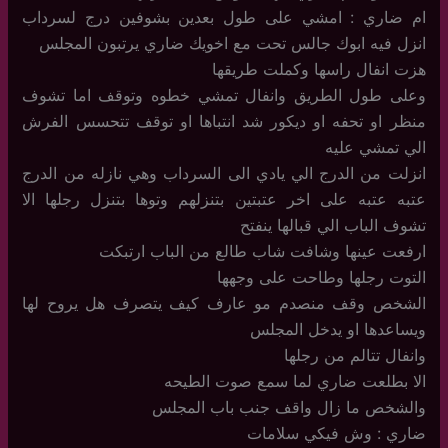
ام ضاري : امشي على طول بعدين بشوفين درج لسرداب
انزل فيه ابوك جالس تحت مع اخويك ضاري يرتبون المجلس
هزت انفال راسها وكملت طريقها
وعلى طول الطريق وانفال تمشي خطوه وتوقف اما تشوف
منظر او تحفه او ديكور شد انتباها او توقف تتحسس الفرش
الي تمشي عليه
انزلت من الدرج الي يادي الى السرداب وهي نازله من الدرج
عتبه عتبه على اخر عتبتين بتنزلهم وتوها بتنزل رجلها الا
تشوف الباب الي قبالها ينفتح
ارفعت عينها وشافت شاب طالع من الباب ارتبكت
التوت رجلها وطاحت على وجهها
الشخص وقف منصدم مو عارف كيف يتصرف هل يروح لها
ويساعدها او يدخل المجلس
وانفال تتالم من رجلها
الا بطلعت ضاري لما سمع صوت الطيحه
والشخص ما زال واقف جنب باب المجلس
ضاري : وش فيكي سلامات