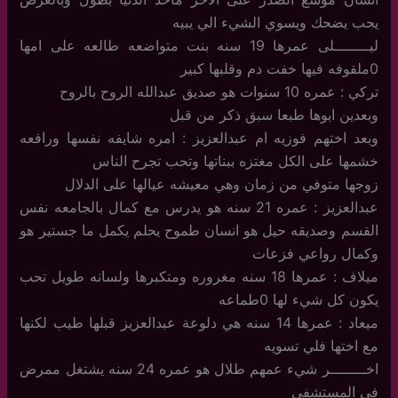
يحب يضحك ويسوي الشيء الي يبيه
ليــــــــلى عمرها 19 سنه بنت متواضعه طالعه على امها
0ملقوفه فيها خفت دم وقلبها كبير
تركي : عمره 10 سنوات هو صديق عبدالله الروح بالروح
وبعدين ابوها طبعا سبق ذكر من قبل
وبعد اختهم فوزيه ام عبدالعزيز : امره شايفه نفسها ورافعه
خشمها على الكل مغتزه ببناتها وتحب تجرح الناس
زوجها متوفي من زمان وهي معيشه عيالها على الدلال
عبدالعزيز : عمره 21 سنه هو يدرس مع كمال بالجامعه نفس
القسم وصديقه حيل هو انسان طموح يحلم يكمل ما جستير هو
وكمال رواعي فزعات
ميلاف : عمرها 18 سنه مغروره ومتكبرها ولسانه طويل تحب
يكون كل شيء لها 0طماعه
ميعاد : عمرها 14 سنه هي دلوعة عبدالعزيز قبلها طيب لكنها
مع اختها فلي تسويه
اخــــــــر شيء عمهم طلال هو عمره 24 سنه يشتغل ممرض
في المستشفى