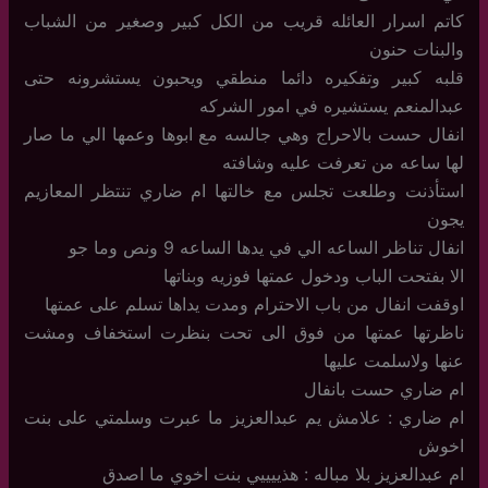
كاتم اسرار العائله قريب من الكل كبير وصغير من الشباب
والبنات حنون
قلبه كبير وتفكيره دائما منطقي ويحبون يستشرونه حتى
عبدالمنعم يستشيره في امور الشركه
انفال حست بالاحراج وهي جالسه مع ابوها وعمها الي ما صار
لها ساعه من تعرفت عليه وشافته
استأذنت وطلعت تجلس مع خالتها ام ضاري تنتظر المعازيم
يجون
انفال تناظر الساعه الي في يدها الساعه 9 ونص وما جو
الا بفتحت الباب ودخول عمتها فوزيه وبناتها
اوقفت انفال من باب الاحترام ومدت يداها تسلم على عمتها
ناظرتها عمتها من فوق الى تحت بنظرت استخفاف ومشت
عنها ولاسلمت عليها
ام ضاري حست بانفال
ام ضاري : علامش يم عبدالعزيز ما عبرت وسلمتي على بنت
اخوش
ام عبدالعزيز بلا مباله : هذييييي بنت اخوي ما اصدق