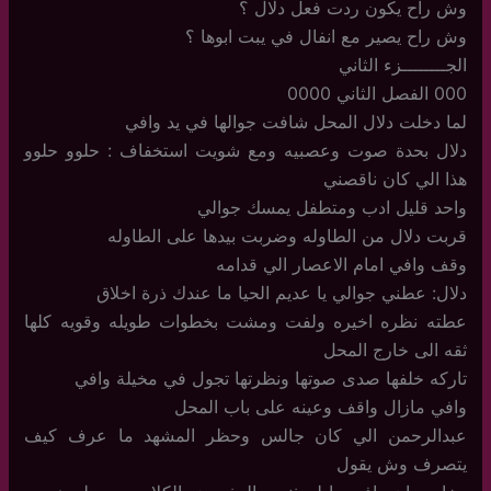
وش راح يكون ردت فعل دلال ؟
وش راح يصير مع انفال في يبت ابوها ؟
الجــــــــزء الثاني
000 الفصل الثاني 0000
لما دخلت دلال المحل شافت جوالها في يد وافي
دلال بحدة صوت وعصبيه ومع شويت استخفاف : حلوو حلوو
هذا الي كان ناقصني
واحد قليل ادب ومتطفل يمسك جوالي
قربت دلال من الطاوله وضربت بيدها على الطاوله
وقف وافي امام الاعصار الي قدامه
دلال: عطني جوالي يا عديم الحيا ما عندك ذرة اخلاق
عطته نظره اخيره ولفت ومشت بخطوات طويله وقويه كلها
ثقه الى خارج المحل
تاركه خلفها صدى صوتها ونظرتها تجول في مخيلة وافي
وافي مازال واقف وعينه على باب المحل
عبدالرحمن الي كان جالس وحظر المشهد ما عرف كيف
يتصرف وش يقول