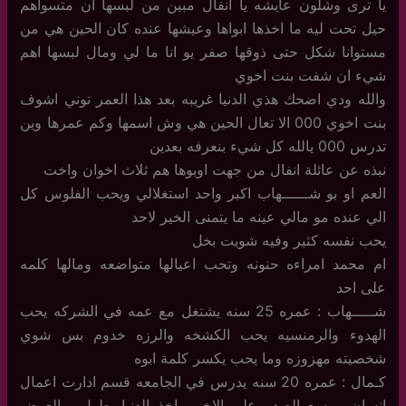
يا ترى وشلون عايشه يا انفال مبين من لبسها ان متسواهم
حيل تحت ليه ما اخذها ابواها وعيشها عنده كان الحين هي من
مستوانا شكل حتى ذوقها صفر يو انا ما لي ومال لبسها اهم
شيء ان شفت بنت اخوي
والله ودي اضحك هذي الدنيا غريبه بعد هذا العمر توني اشوف
بنت اخوي 000 الا تعال الحين هي وش اسمها وكم عمرها وين
تدرس 000 يالله كل شيء بنعرفه بعدين
نبذه عن عائلة انفال من جهت اوبوها هم ثلاث اخوان واخت
العم او بو شــــــهاب اكبر واحد استغلالي ويحب الفلوس كل
الي عنده مو مالي عينه ما يتمنى الخير لاحد
يحب نفسه كثير وفيه شويت بخل
ام محمد امراءه حنونه وتحب اعيالها متواضعه ومالها كلمه
على احد
شـــــهاب : عمره 25 سنه يشتغل مع عمه في الشركه يحب
الهدوء والرمنسيه يحب الكشخه والرزه خدوم بس شوي
شخصيته مهزوزه وما يحب يكسر كلمة ابوه
كـمال : عمره 20 سنه يدرس في الجامعه قسم ادارت اعمال
انسان موسع الصدر على الاخر ماخذ الدنيا بطول وبالعرض