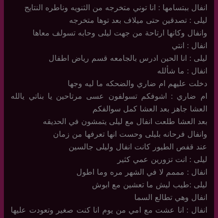
انفال ببتسامها : انا توني متخرجه من الثنويه وناطره النتايج
ليلى : تصدقين حتى ميلاف بعد توها متخرجه
وانفال وكانها ارتاحة من جهت ليلى وحابه تسولف معاها
انفال : انتي
ليلى : انا الحين ادرس بالجامعه قسم رياض اطفال
انفال : ما شألله
دخلت عليهم ام ضاري والضحكه ما ليه وجها
ام ضاري : اشوفكم تسولفون عسى مرتاحين يا بناتي يالله
العشا جاهز بعد العشا كمل سوالفكم
بعد العشا طلعت انفال مع ليلى يتمشون في الحديقه
وانفال فرحانه بليلى وحست انها تعرفها من زمان
عند قفص الطيور كانت انفال وليلى جالسين
ليلى : انت تزورين عمي كثير
انفال : مممم لا في الشهر مره وما اطول
ليلى :طيب ليش ما تعشين مع ابوش
انفال وهي تطالع السما
انفال : انا عشت مع امي من يوم انا كنت صغير وتعودت عليها