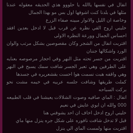
انفال في نفسها ياالله يا حلووو هذي الحديقه معقوله عندنا
مثلها في بلدنا كنت اشوفها اول بس مو بهذا الجمال
وخاصة ان الليل والانوار مبينه صفاء الزرع
خليني اروح القي نظره عن قرب قبل لا ادخل بعدين افقد
احساس الجمال وورعة النظره الاولى
اقتربت انفال من الشجر وكان مقصوصين بشكل مرتب والوان
الورد واشكالها جننان
اقتربت من جسر تحته مثل النهر وفي احجار مرصوصه بعنايه
على الطرفين وهي تعبر الجسر شافت سمك يسبح في النهر
وهي واقفه هبت نسمت هوا احست بقشعريره في جسدها
كملت طريقها وشافت جلسه عربيه في خيمه مشت نحو
بركت السباحه
انفال : الماي صافيه وصوت الشلالات يعيشنا في قلب الطبيعه
000 والله ان ابوي عايش في نعيم
خليني اروح ادخل اخاف ان احد يشوفني هنا
قبل لا تدخل شافت نافوره على شكل جره ينزل منها ماي
اقتربت منها ولمست الماي الي ينزل