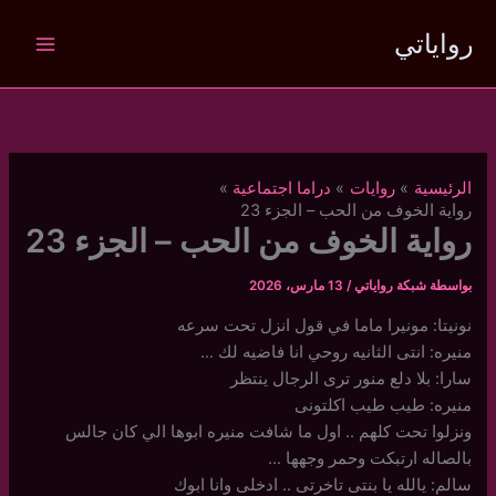
خطي
رواياتي
لى
لمحتوى
الرئيسية
روايات
دراما اجتماعية
رواية الخوف من الحب – الجزء 23
رواية الخوف من الحب – الجزء 23
بواسطة
شبكة رواياتي
/
13 مارس، 2026
نونيتا: مونيرا ماما في قول انزل تحت سرعه
منيره: انتى الثانيه روحي انا فاضيه لك …
سارا: بلا دلع منور ترى الرجال ينتظر
منيره: طيب طيب اكلتونى
ونزلوا تحت كلهم .. اول ما شافت منيره ابوها الي كان جالس
بالصاله ارتبكت وحمر وجهها …
سالم: يالله يا بنتى تاخرتى .. ادخلى وانا ابوك