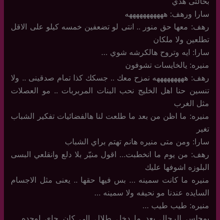
بحالتى هذي
سارا ورهف: هههههههههههه
رهف: معها حق منور .. انتى لو تضعفين خمسه كيلو على الاقل
تطلعين ولا ملكان
سارا: ايه وتروح هالكرشه شوي …
منيره: يالخايسات تشوفون
رهف: هههههههههه نمزح معك .. جسكك كذا تمام صدقينى .. ولا
تنسين حنا اهل الخليج نحب البنات المربربات .. مو العصلات
مثل الغرب
منيره: ما اظن من بعد ما طلعت لنا هالفضائيات تفكير الشباب
تغير
سارا: ومن متى منيره هانم تهتم براي الشباب
رهف: من يوم ما انخطبت… اقول منيّر بلا دلع وانقلعي البسى
البلوزه اشوفها عليك
منيره ما كانت سمينه … بس فيها حقها .. يعنى مثل الاجسام
السايده عندنا مو نحيفه ولا سمينه …
منيره: طيب طيب …
بمجلس الرجال بعد ما دخل طلال الي كان جاي لوحده …