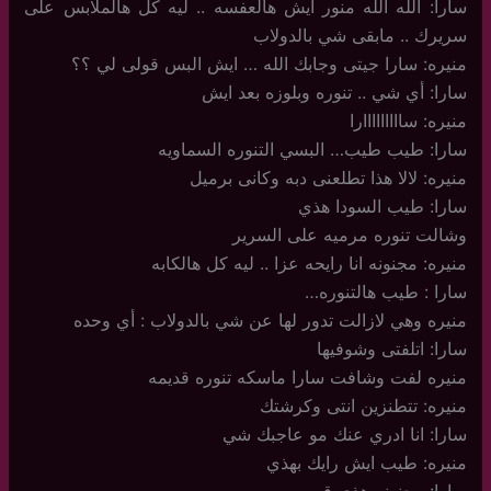
سارا: الله الله منور ايش هالعفسه .. ليه كل هالملابس على
سريرك .. مابقى شي بالدولاب
منيره: سارا جيتى وجابك الله … ايش البس قولى لي ؟؟
سارا: أي شي .. تنوره وبلوزه بعد ايش
منيره: سااااااااارا
سارا: طيب طيب… البسي التنوره السماويه
منيره: لالا هذا تطلعنى دبه وكانى برميل
سارا: طيب السودا هذي
وشالت تنوره مرميه على السرير
منيره: مجنونه انا رايحه عزا .. ليه كل هالكابه
سارا : طيب هالتنوره…
منيره وهي لازالت تدور لها عن شي بالدولاب : أي وحده
سارا: اتلفتى وشوفيها
منيره لفت وشافت سارا ماسكه تنوره قديمه
منيره: تتطنزين انتى وكرشتك
سارا: انا ادري عنك مو عاجبك شي
منيره: طيب ايش رايك بهذي