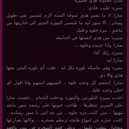
سارا: مجنونه هذي قصيره
منيره: طيب عادي
سارا: لا ما يصير هذي شوفة السنه لازم تلبسين شي طويل
وساتر… الا منور ليه ما تلبسين التنوره الجينز الي شاريتها من
مانجو .. مره حلوه وعليك
منيره: بس هذي لابستها في الجامعه
سارا: واذا جديده وحلوه …
منيره: رايك كذا
سارا: ايه
منيره وهي ماسكه بلوزه بكل ايد : طيب أي بلوزه البس معها
هذي والا ذي
سارا: امممم كل وحده حلوه .. البسيهم انثينهم وانا اقول أي
احلى وحده عليك ..
اخذت منيره البلوزتين والتنوره ودخلت الحمام …جلست سارا
على السرير تنتظرها .. طاحت عيونها على رسمه منور مابعد
تنهيها .. بس كانت مره حلوه .. من جد انتى يا منور رسامه ..
كانت عباره عن امواج هايجه ترتطم بصخره … وكانها تصارعها
وتحاول تتغلب عليها … وعلى قمه الصخره في بنت واقفه