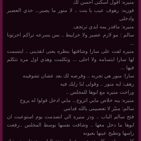
منيره: اقول اسكتى احسن لك
فوزيه: رهوف عيب يا بنت .. لا منور ما يصير… خذي العصير
وادخلى
منيره: ماقدر يمه ايدي ترتجف
سالم : مو لازم عصير ولا خرابيط .. بس بسرعه تراكم اخرتونا
…
منيره لفت على سارا وشافتها بنظره يعنى انقذينى .. ابتسمت
لها سارا ابتسامه ولا احلى … وتكلمت وهذي اول مره تتكلم
فيها …
سارا: منور هي تجربه .. وفرصه لك بعد عشان تشوفينه
رهف: ايه منور .. وقولى لنا رايك فيه
وراحت منيره مع ابوها للمجلس ..
منيره: يبه خلاص مابي اتزوج… مابي ادخل قولوا له يروح
سالم: منيّر لا تعصبينى يالله قدامي
فتح سالم الباب .. ودز منيره الي انصدمت يوم استوعبت ان
ابوها ما دخل معها .. وشافت نفسها بوسط المجلس ..رفعت
راسها وتطيح عينها بعيونه