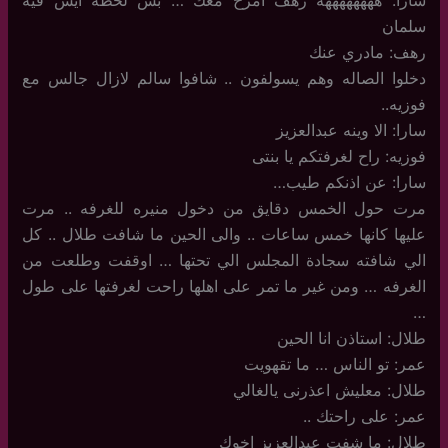
سارا: ههههههههه رهف امزح معك … بس لحظه ايش فيه
سلمان
رهف: مادري عنك
دخلوا الصاله وهم يسولفون .. شافوا سالم لازال جالس مع
فوزيه..
سارا: الا وينه عبدالعزيز
فوزيه: راح لغرفتكم يا بنتى
سارا: عن اذنكم طيب…
مرت حول الخمس دقايق من دخول منيره للغرفه .. مرت
عليها كانها خمس ساعات .. والى الحين ما شافت طلال .. كل
الي شافته سجادة المجلس الي تحتها … اوقفت وطلعت من
الغرفه … ومن غير ما تمر على اهلها راحت لغرفتها على طول
…
طلال: استاذن انا الحين
عمر: تو الناس … ما تقهويت
طلال: معليش اعذرنى يالغالي
عمر: على راحتك ..
طلال: ما شفت عبدالعزيز اخوك