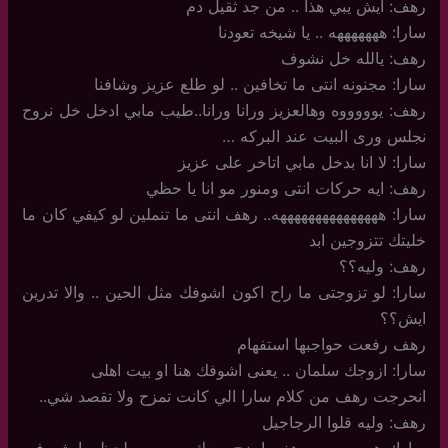
رهف: ايش يبي هذا .. من جد ثقيل دم
سارا: هههههههه .. يا شيخه تعودنا
رهف: يالله خل نشوف
سارا: مجنونه انتى ما تخافين .. لو طلع عزيز وشافنا
رهف: يوووووه وهالعزيز ورانا ورانا..طيب مابي ادخل خل نروح
نجلس ورى البيت عند البركه …
سارا: لا انا بدخل مابي اتاخر على عزيز
رهف: ايه حركات انتى ومنور مو انا يا حظي
سارا: هههههههههههههههه.. رهف انتى ما تنملين لو كيفي كان ما
خليتك تتزوجين ابد
رهف: وليه؟؟
سارا: لو تزوجتى ما راح اكون اشوفك مثل الحين .. والا تدرين
ايش؟؟
رهف رفعت حواجبها استفهام
سارا: ازوجك سلمان .. يعنى اشوفك هنا او بيت اهلى
انحرجت رهف من كلام سارا الي كانت تمزح ولا تقصد شي..
رهف: وليه قلوا الرجاجيل