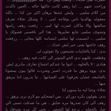
وراحت عنهم …. اما رهف كانت حالتها حاله .. الحين تاكدت
من كلام سلمى .. وايش عندها برهان اكثر من كذا … يالله
معقوله بهالدنيا ناس بوقاحه لمى .. لا وشكل نجلاء تعرف
سالفتها والا ماكان غمزت لها لمى .. رفعت رهف راسها
وتشوف سلمى تتابع تعابيرها .. هذا الي ناقصنى فضولك يا
سلمى … ابتسمت لها سلمى ابتسامه كلها معانى … ررفعت
رهف حاجبها يعنى خير ايش عندك …
ندى : كذا يالخاينات تجتمعون ولا تقولون لى
وقطعت عليهم ندى الجو المتوتر الي كانت فيه رهف …
هنادى : لا يالحلوه … انتوا ما عندكم اجتماع تعارف مادري ايش
ندى: يووه يزهق ما قدرت اصبر وشردت قالوا يبون يمشونا
بالجامعه عشان يعرفونا على اقسامها .. ما يدرون اننا بنزهق
منها …
نجلاء: وحنا ليه ما يسون لنا
ندى: يقولون بكره دوركم .. بس انصحكم مو لازم ترى يزهق …
رهف الى كان صدرها مره ضايق .. هي ما صدقت تنسى الي
صار بالحفله .. يرجع لها الشعور .. يعنى كل مره بشوفك يا