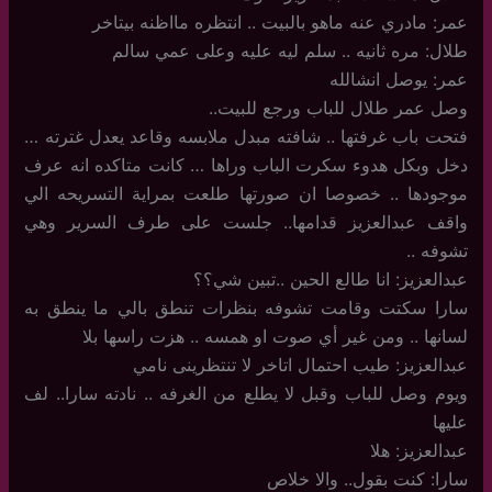
عمر: مادري عنه ماهو بالبيت .. انتظره مااظنه بيتاخر
طلال: مره ثانيه .. سلم ليه عليه وعلى عمي سالم
عمر: يوصل انشالله
وصل عمر طلال للباب ورجع للبيت..
فتحت باب غرفتها .. شافته مبدل ملابسه وقاعد يعدل غترته …
دخل وبكل هدوء سكرت الباب وراها … كانت متاكده انه عرف
موجودها .. خصوصا ان صورتها طلعت بمراية التسريحه الي
واقف عبدالعزيز قدامها.. جلست على طرف السرير وهي
تشوفه ..
عبدالعزيز: انا طالع الحين ..تبين شي؟؟
سارا سكتت وقامت تشوفه بنظرات تنطق بالي ما ينطق به
لسانها .. ومن غير أي صوت او همسه .. هزت راسها بلا
عبدالعزيز: طيب احتمال اتاخر لا تنتظرينى نامي
ويوم وصل للباب وقبل لا يطلع من الغرفه .. نادته سارا.. لف
عليها
عبدالعزيز: هلا
سارا: كنت بقول.. والا خلاص