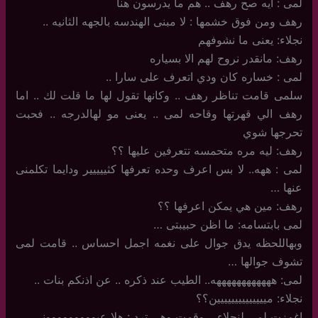
لمى : ايه صح رهف .. هم ما يدرسون هنا
رهف ومن فوق خشمها : لا مبنى الهندسه بالجهه الثانيه ..
نجلاء: يعنى ما نشوفهم
رهف: مانقدر نروح لهم الا بسياره
لمى : خساره كان ودي اتعرف على سارا ..
سلمى قامت تناظر رهف .. وكانها تقول لها ما قلت لك .. اما
رهف الي قهرتها وقاحه لمى .. يعنى مو لهالدرجه .. فحبت
تحرجها شوي
رهف: ليه مره متحمسه تتعرفين عليها ؟؟
لمى : ههه.. لا بس اعرف وحده تعرفها كثييييير ودايما تكلمنى
عنها …
رهف: مين هي يمكن اعرفها ؟؟
لمى بابتسامه: ما اظن حبيبتى …
وبهاللحظه يدق جوال على نغمه اجمل احساس .. قامت لمى
تشوف جوالها …
لمى: ههههههههههههه.. الطيب عند ذكره .. عن اذنكم بنات ..
نجلاء: ميييييييييييييين؟؟
اغمزت لمى لنجلاء .. وقمت وهي ترد : هلا عيووووووووونى …