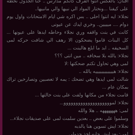
افنان: بالعكس انتوا القرف كانكم مدارس .. حنا الجدول نحطه
على كيفنا …ونختار المواد الي نبيها والي مانبيها..
نجلاء: ايه انتوا احلى .. بس اكره شي ايام الامتحانات واول يوم
دوام …. ميييين.. وخري ايدك عن عيونى
كانت في بنت واقفه وري نجلاء وحاطه ايدها على عيونها …
كل البنات قاموا يضحكون الا رهف الي شافت حركه لمى
السخيفه .. ابد ما ابلع هالبنت …
نجلاء: يالله بلا سخافه .. مين انتى ؟؟؟
لمى وهي تحاول تكتم ضحكتها :لا
نجلاء: هييييييييييييه يالله ..
شالت لمى ايدها وهي تضحك : يمه لا تعصبين وتصارخين تراك
بمكان عام …
قامت نجلاء من مكانها ولفت على بنت خالتها …
نجلاء: لموووووووووووووووووووو…
لمى: هههههههه .. هلا والله
وسلموا على بعض .. بعدين سلمت لمى على صديقات نجلاء…
نجلاء: ايش تسوين هنا يالدبه
لمى: بعد ايش جايه اخذ جدولى ..