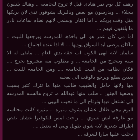
رهف كل يوم تمر هنادى قبل لا تروح للجامعه .. وهناك يلتقون
بنجلاء … ويدرسون مع بعض وبالبريك يشوفون ندى لان بريكها
مثل وقت بريكم .. اما افنان وسلمى لانهم نظام ساعات نادر
ما يلتقون فيهم …
اما مي كان عمر هو الي ياخذها للمدرسه ويرجعها للبيت ..
ماكان يرضى ابد السواق يوديها … الا اذا عنده اجتماع …
سلمان لانه انهى الكوب اب حقه بدي العام … مابقى له الا
سنه ويتخرج من الجامعه … و مطلوب منه مشروع تخرج ….
فكان نظامه من البيت للجامعه …. ومن الجامعه للبيت …
بعدين يطلع ويرجع بالوقت الي يعجبه
مها ولانها حامل والطبيب طالب منها ما تترك كثير بسبب
وضعية الجنين .. طلب منها عبدالله ما تروح هالسنه المدرسه
الي تشتغل فيها وترتاح الى ما تجيب البيبي …
اليوم بيجي طلال عشان يشوف منيره … منيره كانت محتاسه
مو عارفه ايش تسوي … راحت امس للكوفيرا عشان تقص
اطراف شعرها لانه شوي طويل ويبي له تعديل ….
دخلت عليها سارا للغرفه …