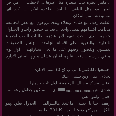
.. ماهي نظره بنت صغيره مثل غيرها … لاحظت ان مي في
لعبها مو مثل الباقي انا ايش قاعده افكر … اكيد انها
مستوحشه من المكان…
اتفقت رهف مع هنادي ونجلاء وندى يروحون مع بعض للجامعه
مادامت اقسامهم بمبنى واحد … بعد ما خلصوا واخذوا الجداول
حقتهم ..ندى راحت عنهم لان عندهم طالبات الطب اجتماع
للتعارف والتعريف على اقسام الجامعه .. جلسوا الصديقات
يتمشون ويقضون وقتهم على ما تجي سياراتهم .. اول يوم
مافي دراسه .. دقت عليهم افنان عشان يجونها لمبنى الاداره
…
اجتمعوا بالكافتيرايا الي ب (ج 3) مبنى الاداره ..
نجلاء : افنان وين سلمى عنك
افنان: مسكينه هناك بالزحمه تحاول تاخذ جدولها
هنادي: ههههههههههههههههههاااااااااي .. مساكين جداول وعفسه
افنان: وانتوا ايش
رهف: حنا يا حبيبتى ماعندنا هالسوالف .. الجدول يعلق وهو
للكل .. من كثر دفعتنا الحين كلنا 60 طالبه