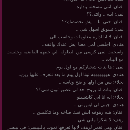
افنان: انتى مسجله باداره
لمى: اييه .. وانتى؟؟
افنان: حتى انا .. ايش تخصصك؟؟
لمى: تسويق اسهل شي ..
افنان: لا انا اداره معلومات وحاسب الى
هنادى: اجلسى لمى معنا ايش عندك واقفه..
واسحبت لمى كرسى من الطاوله الي جنبهم الفاضيه وجلست
مع البنات …
لمى : ها بنات شخباركم مع اول يوم
هنادى: ههههههههه تونا اول يوم ما بعد نتعرف عليها زين…
نجلاء: بس من اولها واضح وناسه ..
افنان: بنات انا بروح اخذ لى عصير تبون شي؟؟
نجلاء: ايه انا ابي كابتشينو
هنادى: جيبي لى ايس تي …
افنان: هيه رهوفه ايش فيك صاخه وما تتكلمين ..
رهف: لا شكرا مابي شي …
افنان وهي تغمز لرهف لانها تعرفها تموت بالبيبسى: في بيبسى