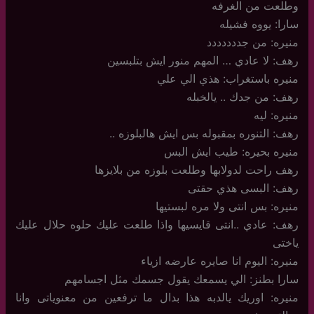
وطلعت من الغرفه
سارا: يووه فشيله
منيره: من جددددددد
رهف: لا عادي … المهم منور ايش بتلبسين
منيره باستغراب: هذي الي علي
رهف: من جدك .. يالخبله
منيره: ليه
رهف: التنوره بمقبوله بس ايش هالبلوزه ..
منيره بحيره: طيب ايش البس
رهف راحت لدولابها وطلعت بلوزه من بلايزها
رهف: البسى هذي حقتى
منيره: بس انتى ولا مره لبستيها
رهف: عادي ..انتى قايسيها واذا طلعت عليك حلوه حلال عليك
ياختى
منيره: اليوم انا صايره عارضه ازياء
سارا بطنز: الي يسمعك يقول جسمك مثل اجسامهم
منيره: اوريك يالدبه هذا بدال ما ترفعين من معنوياتى وانا