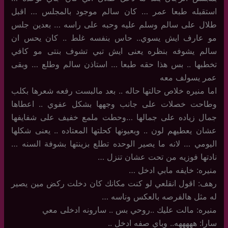
استقبله طبعا عمر … كان سالم موجود بالمجلس … اقبل
طلال على سالم وسلم عليه وحبه على راسه … بعدين جلس
مو عارف ايش يسوي.. حاس بنفسه غلط .. كان يحس ان
سالم يشوفه بنظره يعنى ايش تبي تشوف بنتى مو كافي
تخطبها .. بس هذا حقه طبعا … استاذن سالم وطلع … وبقى
عمر يسولف معه
اما منيره خلاص حالتها حاله .. بعد مالبست رفعه شعرها بكلب
وطاحت خصلات على جانب وجهها بشكل عفوي .. اعطاها
جمال زياده على جمالها …وحطت ملمع خفيف على شفايفها
عشان يعطيهم لون .. وبعيونها كحلتها المعتاده .. يعنى شكلها
اليومي … لانه ما يصير الوحده تطلع بزينتها بشوفة السنه …
نادتها فوزيه من تحت عشان تنزل …
منيره: خايفه مابي ادخل …
رهف: اقول انقلعي لو كنت مكانك كان دخلت ركض مين يصير
له مثل هالفرصه بالعكس وناسه …
منيره: مالت عليك ..روحي بس .. سارونه ادخلى معي
سارا: هههههه.. وباي صفه ادخل ..