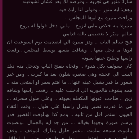
سارا: منور هي تجربه .. وفرصه لك بعد عشان تشوفينه
رهف: ايه منور .. وقولى لنا رايك فيه
وراحت منيره مع ابوها للمجلس ..
منيره: يبه خلاص مابي اتزوج… مابي ادخل قولوا له يروح
سالم: منيّر لا تعصبينى يالله قدامي
فتح سالم الباب .. ودز منيره الي انصدمت يوم استوعبت ان
ابوها ما دخل معها .. وشافت نفسها بوسط المجلس ..رفعت
راسها وتطيح عينها بعيونه
كان يسولف بكل هدوء .. وفجاه ينفتح الباب وتدخل منه ذيك
البنت الي عجبته وهي صغيره شلون بعد ما كبرت .. ومن غير
شعور ما قدر يشيل عينه عنها .. ما اهتم بعمر او استحى منه ..
همه يشوف هالحوريه الي ادخلت عليه … رفعت راسها وشافه
زين .. طاحت عيونها المكحله بعيونه .. وعلى طول سحرته …
هي ما قدرت تصبر وتنزل راسها على طول .. وقت التقاء
العيون استمر اقل من ثانيه .. ومع كذا بهالوقت القصير قدر
يرسم صورة وجهها بخياله … من جد ايه بالجمال ..وبصوت
بالموت سمعه سلمت …عمر حاول يتدارك الموقف .. وقف
وراح عند اخته .. اخذها من ايدها وجرها تجلس جنبه …اما طلال