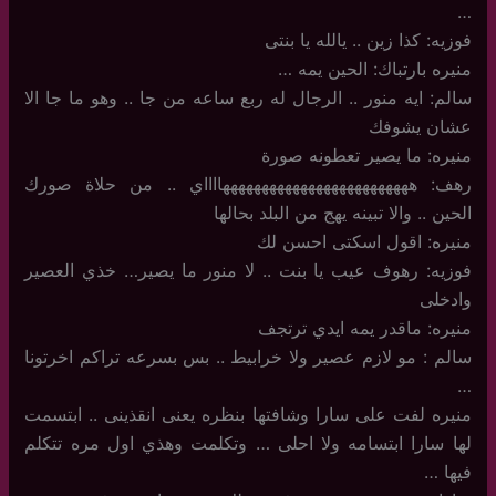
…
فوزيه: كذا زين .. يالله يا بنتى
منيره بارتباك: الحين يمه …
سالم: ايه منور .. الرجال له ربع ساعه من جا .. وهو ما جا الا
عشان يشوفك
منيره: ما يصير تعطونه صورة
رهف: هههههههههههههههههههههههههااااي .. من حلاة صورك
الحين .. والا تبينه يهج من البلد بحالها
منيره: اقول اسكتى احسن لك
فوزيه: رهوف عيب يا بنت .. لا منور ما يصير… خذي العصير
وادخلى
منيره: ماقدر يمه ايدي ترتجف
سالم : مو لازم عصير ولا خرابيط .. بس بسرعه تراكم اخرتونا
…
منيره لفت على سارا وشافتها بنظره يعنى انقذينى .. ابتسمت
لها سارا ابتسامه ولا احلى … وتكلمت وهذي اول مره تتكلم
فيها …