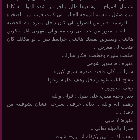
وتتامل الامواج … وشعرها طاير بالجو من شدة الهوا .. شكلها
مره ضئيل بالنسبه للموجه العاليه الي كانت قريبه من الصخره
… الرسمه تعبر عن الصراع الي كان داخل منيره ايام الخطبه
… الله يا منور من جد انتى رسامه والي يقهرنى انك تنكرين
هالشي وتعتبرين نفسك هالشي خرابيط بس .. لو مكانك كان
فتحت لى معرض …
طلعت منيره وقطعت افكار سارا…
منيره : ها سوير شوفي
سارا: ما كان فتحت صدرها شوي كبيره…
ينفتح الباب بقوه وتدخل رهف بكل سرعتها …
رهف: منووور جا
تغير وجهه منيره على طول : قولى والله
رهف: ايه والله .. تعالى غرفتى بسرعه عشان تشوفينه من
نافذتى ..
منيره: لا مابي
سارا: يالخبله تعالى …
رهف: اذا ما تبين بكيفك انا بروح اشوفه