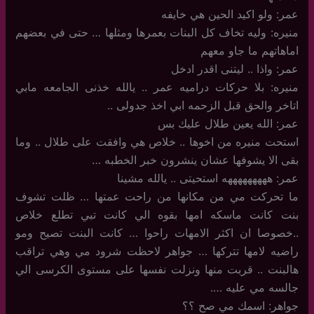
عمر: ولو اكيد الحين هي خايفه
منيره: وليه تخاف كل البنات بعمرها ومثلها … حتى في بعضهم
اماهاتهم ما جاو معهم
عمر: واذا .. ليتنى اقدر ادخل
منيره: بلا حركات دراميه عمر .. يالله خذنى الجامعه مابي
اتاخر والحق قبل الزحمه ابي اخذ جدولى ..
عمر: الله يعين طلال عليك بس
استحت منيره من اخوها .. خلاص هي وافقت على طلال .. وما
بقى الا يشوفها عشان ينشرون خبر الخطبه …
عمر: هههههههههه استحيتى .. يالله مشينا
ما تحركت مي من مكانها من راحت عمتها … ظلت تشوف
بنت كانت ماسكه امها بقوه الي كانت تبي تطلع خلاص
..خصوصا ان اكثر الامهات راحوا … كانت البنت تصيح ومو
راضيه لامها تتركها … جواهر لاحظت شرود مي وهي تراقب
هالبنت .. قربت منها ونزلت نفسها على مستوى الكرسى الي
جالسه مي عليه ….
جواهر: اسمك مي صح ؟؟