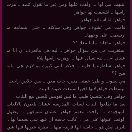
انتبهت مي لها … ولفت عليها ومن غير ما تقول كلمه .. هزت
راسها .. ابتسمت لها جواهر
جواهر: انا استاذه جواهر ..
قامت مي تشوف جواهر وهي ساكته .. حتى ابتسامه ما
ارتسمت على وجهها..
جواهر: ماجات ماما معك؟؟
استغربت مي من سؤال جواهر .. ليه هي ماتعرف ان انا ما
عندي ام … ليه تسال عنها … وهزت راسها بلاء
جواهر: شاطره يا حلوه … خلاص انتى كبيره مو لازم تجي ماما
صح ؟؟
مي بصوت واطي: عمتى منيره جات معي .. بس خلاص راحت
انبسطت جواهرلانها اخيرا سمعت صوت البنت
جواهر وهي تبتسم: طيب ما تبين تقومين تلعبين مع البنات .
بعد ما طلعوا البنات لساحه المدرسه عشان يلعبون بالالعاب
الموجوده … راحت معهم جواهر عشان تشوفهم .. وطول
الوقت عيونها على مي .. كانت حاسه ان فيها شي يشدها لها ..
ياترى ايش هو .. حاسه انها قريبه منها .. نظرة عيونها فيها شي