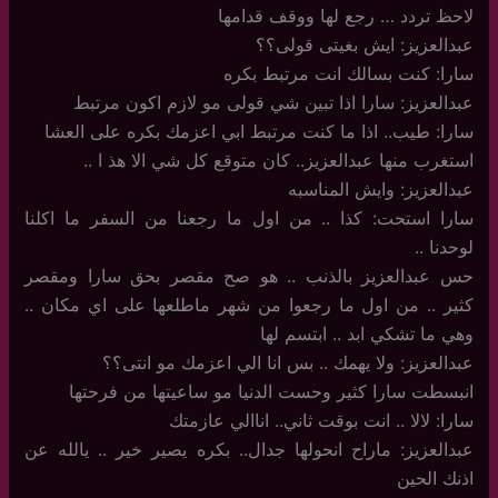
لاحظ تردد … رجع لها ووقف قدامها
عبدالعزيز: ايش بغيتى قولى؟؟
سارا: كنت بسالك انت مرتبط بكره
عبدالعزيز: سارا اذا تبين شي قولى مو لازم اكون مرتبط
سارا: طيب.. اذا ما كنت مرتبط ابي اعزمك بكره على العشا
استغرب منها عبدالعزيز.. كان متوقع كل شي الا هذ ا ..
عبدالعزيز: وايش المناسبه
سارا استحت: كذا .. من اول ما رجعنا من السفر ما اكلنا
لوحدنا ..
حس عبدالعزيز بالذنب .. هو صح مقصر بحق سارا ومقصر
كثير .. من اول ما رجعوا من شهر ماطلعها على اي مكان ..
وهي ما تشكي ابد .. ابتسم لها
عبدالعزيز: ولا يهمك .. بس انا الي اعزمك مو انتى؟؟
انبسطت سارا كثير وحست الدنيا مو ساعيتها من فرحتها
سارا: لالا .. انت بوقت ثاني.. اناالي عازمتك
عبدالعزيز: ماراح انحولها جدال.. بكره يصير خير .. يالله عن
اذنك الحين