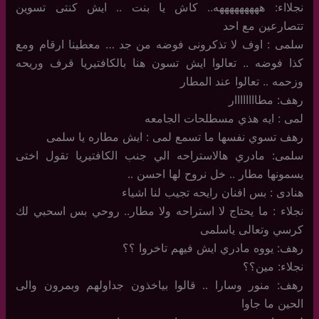
نجلااء: هههههههههه.. كاش يا بنت .. ايش كنتى تسوين
تتصارعين مع احد
سلمى : اوف لا تذكرونى فوضه من جد … معطينا ارقام ومع
كذا فوضه .. تعالوا ايش تسون هنا بالكافتيريا قرف وريحه
وزحمه .. تعالوا عند المطار
رهف: مطاااااااار
لمى : ايه هذي مسطلحات الجامعه
رهف تسوي نفسها ما تسمع لمى : ايش مطاره يا سلمى
سلمى: مادري هالاستراحه الي جنب الكافتيريا تقول اختى
يسمونها مطار .. خل نروح لها احسن ..
هنادى : بس افنان رايحه تجيب لنا اشياء
نجلاء : ما يحتاج لا استراحه ولا مطار.. روحي بس اسحبي لك
كرسي وتعالى ياسلمى
رهف: يووه مادري ايش فيهم تاخروا ؟؟
نجلاء: مين؟؟
رهف: منور وسارا .. قالوا بياخذون جداولهم وبمرون والى
الحين ما جاوا