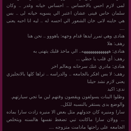
لمى لازم احس بالاحساس .. احساس خيانه وغدر .. وكان
سلمان حاس فينى عشان اعتبر الي يسويه خيانه لى .. بس
هي خاينه لانى خان الشعور الي احسه له .. ليه انا احبه يعنى
….
هنادى وهي تمرر ايدها قدام وجهه: ياهووو .. نحن هنا
رهف: هلا
هنادى: هههههههههههههه.. الي ماخذ قلبك يتهنى به
رهف: أي قلب يا حظي …
هنادى: مادري عنك سرحانه وبعالم اخر
رهف: لا بس افكر بالجامعه .. والدراسه .. تراها كلها بالانجليزي
يعنى لازم نشد حيلنا
ندى: اكيد
وظلوا البنات يسولفون ويقضون وقتهم لين ما تجي سيارتهم.
والوضع بدى يستقر بالنسبه للكل..
سارا ومنيره كان جدولهم مثل بعض الا منيره زادت سارا بماده
… وولان سارا ماكانت تبي تضغط نفسها هالسنه وبتخلص
الجامعه على راحتها مادامت متزوجه ….