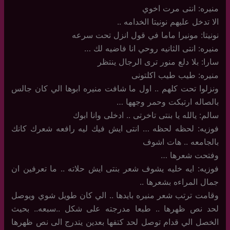
منيره: انتى مرت اخوي
الا تدخل عليهم نونيتا الخدامه ..
نونيتا: مونيرا ماما في قول انزل تحت سرعه
منيره: انتى الثانيه روحي انا فاضيه لك …
سارا: بلا دلع منور ترى الرجال ينتظر
منيره: طيب طيب اكلتونى
ونزلوا تحت كلهم .. اول ما شافت منيره ابوها الي كان جالس
بالصاله ارتبكت وحمر وجهها …
سالم: يالله يا بنتى تاخرتى .. ادخلى وانا ابوك
فوزيه: لحظه لحظه … انتى ايش فيك ليه رافعه شعرك كانك
بالجامعه .. هات اشوف
وفتحت شعرها …
فوزيه: ايه خليه يشوف شعر بنتى ايش حلاته .. ما تعرفين ان
جمال المراءه بشعرها ..
وقامت ترتب شعر منيره بايدها .. الي كان طويل شوي ويوصل
لحد نص ظهرها .. طبعا مدرجته على شكل ..سبعه.. بحيث
الخصل الي قدام توصل لحد كتفها بعدين يتدرج الى نص ظهرها