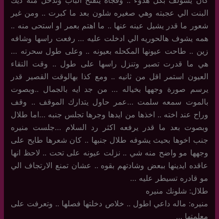
كان يسولف بكل هدوء .. وفجاه ينفتح الباب وتدخل منه ذيك
البنت الي عجبته وهي صغيره شلون بعد ما كبرت .. ومن غير
شعور ما قدر يشيل عينه عنها .. ما اهتم بعمر او استحى منه ..
همه يشوف هالحوريه الي ادخلت عليه … رفعت راسها وشافه
زين .. طاحت عيونها المكحله بعيونه .. وعلى طول سحرته …
هي ما قدرت تصبر وتنزل راسها على طول .. وقت التقاء
العيون استمر اقل من ثانيه .. ومع كذا بهالوقت القصير قدر
يرسم صورة وجهها بخياله … من جد ايه بالجمال ..وبصوت
بالموت سمعه سلمت …عمر حاول يتدارك الموقف .. وقف
وراح عند اخته .. اخذها من ايدها وجرها تجلس جنبه …اما طلال
وبصوت بعد ما قدر يرفعه اكثر رد السلام …جلست منيره
جنب اخوها بحيث يشوفه طلال جنبها .. كان شعرها طايح على
وجهها مو واضح منه شي .. نزلت عيونه على تحت .. لاحظ انها
عاقده ايدينها ببعض وشادتهم بقوه .. عشان تمنع الارتجاف الي
مو قادره تسيطر عليه …
طلال: شلونك منيره
منيره: ماله داعي اطول .. خلاص دخلتها فصلها .. وتعرفت على
معلمتها …