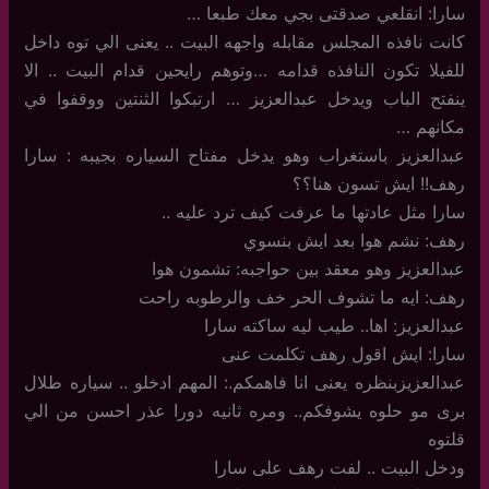
سارا: انقلعي صدقتى بجي معك طبعا …
كانت نافذه المجلس مقابله واجهه البيت .. يعنى الي توه داخل
للفيلا تكون النافذه قدامه …وتوهم رايحين قدام البيت .. الا
ينفتح الباب ويدخل عبدالعزيز … ارتبكوا الثنتين ووقفوا في
مكانهم …
عبدالعزيز باستغراب وهو يدخل مفتاح السياره بجيبه : سارا
رهف!! ايش تسون هنا؟؟
سارا مثل عادتها ما عرفت كيف ترد عليه ..
رهف: نشم هوا بعد ايش بنسوي
عبدالعزيز وهو معقد بين حواجبه: تشمون هوا
رهف: ايه ما تشوف الحر خف والرطوبه راحت
عبدالعزيز: اها.. طيب ليه ساكته سارا
سارا: ايش اقول رهف تكلمت عنى
عبدالعزيزبنظره يعنى انا فاهمكم.: المهم ادخلو .. سياره طلال
برى مو حلوه يشوفكم.. ومره ثانيه دورا عذر احسن من الي
قلتوه
ودخل البيت .. لفت رهف على سارا