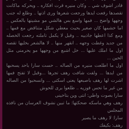
قادر اشوف شي .. وكان منيره قرت افكاره .. وبحركه ماكانت
تقصدها رفعت ايدها ورجعت شعرها ورى اذنها .. وطلع له جنب
وجهها واضح … فمها واسع بس هالشي مو مشينها بالعكس ..
اما خشمها كان صغير بحيث معطي شكل متناقض مع فمها ..
ومع كذا اعطها جاذبيه .. وقبل لا يكمل تاملته رجعت الخصله
من جديد وغطت وجهه .. انقهر منها .. لا هالشعر بخليها تقصه
اول ما املك عليها … خل اشبع من وجهها مو يحرمنى مثل
الحين …
اول ما اطلعت منيره من الصاله .. حست سارا باحد يسحبها
من ايدها … ولفت شافت رهف تجرها …وقبل لا تفتح فمها
اشرت لها رهف باصبعها يعنى اسكتى … وانسحبوا من الصاله
من غير ما تحس فوزيه .. طلعوا برى للحوش
سارا بصوت واطي: انتى وين بتاخينى
رهف وهي ماسكه ضحكتها: ما تبين نشوف العرسان من نافذه
المجلس
سارا: لا رهف ما يصير
رهف: بكيفك