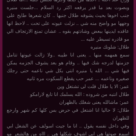
وبصوت بعد ما قدر يرفعه اكثر رد السلام …جلست منيره
جنب اخوها بحيث يشوفه طلال جنبها .. كان شعرها طايح على
وجهها مو واضح منه شي .. نزلت عيونه على تحت .. لاحظ انها
عاقده ايدينها ببعض وشادتهم بقوه .. عشان تمنع الارتجاف الي
مو قادره تسيطر عليه …
طلال: شلونك منيره
سمع همهمه منها .. يعنى انا طيبه ..ولا زالت عيونها تتامل
جزمتها لدرجه شك فيها .. وقام هو بعد يشوف الجزمه يمكن
فيها شي … الله يا منيره انتى بكل شي ناعمه حتى رجلك
صغيره وناعمه … عمر حب يقطع السكوت مره ثانيه
عمر: الا يا طلال قلت لى تشتغل وين
طلال انتبه من شروده : الله يسلمك انا تابع لارامكو
عمر: ماشالله يعنى شغلك بالظهران
طلال: لا حاليا انا اشتغل في حرض بس كلها كم شهر وارجع
للظهران
وفي داخل نفسه يقول .. انا ما جيت اسولف عن الشغل ابي
اسمع صوتها هي ابي اشوف شكلها هي .. اااه من هالشعر مو