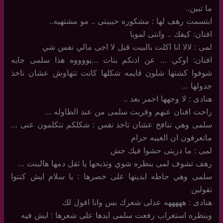
ما تبين..
ابتسمت رهف لها : مشكوره حبيبتى .. مو مشتهيه..
افنان: كيفك .. وانتى لمويا
لمى : لالا انا اكلت بالبيت قبل لا اجى مالي نفس شي
افنان: اوكي … عن اذنكم بنات …يووووه هذا سلمى جايه
شوفوا كشتها شلون قايمه شكلها كانت تتهاوش عشان تاخذ
جدولها …
هنادى : لا وجهها احمر بعد ..
راحت افنان عنهم وقربت سلمى من عند الطاوله …
سلمى وهي تنافخ عشان تاخذ نفس : شكلكم تتكلمون عنى …
ماتعرفون ان الغيبه حرام
لمى : ما دريتى حشوا فيك حش
رهف تشوف لمى بنظره شوي وتذبحها يا ثقل دمها هالبنت …
سلمى وهي حاطه ايدينها على خصرها : يا سلام ايش كنتوا
تقولين
هنادى : هههههه عدلى شعرك بس وانا اقول لك
وبنظره استغراب رفعت سلمى ايدها على شعرها : ايش فيه