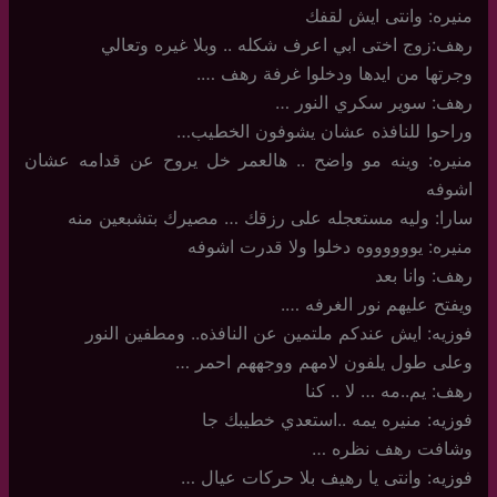
منيره: وانتى ايش لقفك
رهف:زوج اختى ابي اعرف شكله .. وبلا غيره وتعالي
وجرتها من ايدها ودخلوا غرفة رهف ….
رهف: سوير سكري النور …
وراحوا للنافذه عشان يشوفون الخطيب…
منيره: وينه مو واضح .. هالعمر خل يروح عن قدامه عشان
اشوفه
سارا: وليه مستعجله على رزقك … مصيرك بتشبعين منه
منيره: يووووووه دخلوا ولا قدرت اشوفه
رهف: وانا بعد
ويفتح عليهم نور الغرفه ….
فوزيه: ايش عندكم ملتمين عن النافذه.. ومطفين النور
وعلى طول يلفون لامهم ووجههم احمر …
رهف: يم..مه … لا .. كنا
فوزيه: منيره يمه ..استعدي خطيبك جا
وشافت رهف نظره …
فوزيه: وانتى يا رهيف بلا حركات عيال …