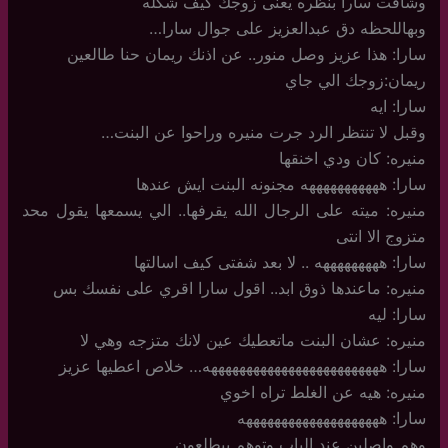
وشافت سارا بنظره يعنى زوجك كيف شكله
وبهاللحظه دق عبدالعزيز على جوال سارا…
سارا: هذا عزيز وصل منور.. عن اذنك ريمان حنا طالعين
ريمان:زوجك الي جاي
سارا: ايه
وقبل لا تنتظر الرد جرت منيره وراحوا عن البنت…
منيره: كان ودي اخنقها
سارا: هههههههههههه مجنونه البنت ايش عندها
منيره: ميته على الرجال الله يقرفها.. الي يسمعها يقول محد
متزوج الا انتى
سارا: هههههههههه .. لا بعد شفتى كيف اسالتها
منيره: ماعندها ذوق ابد.. اقول سارا اقري على نفسك بس
سارا: ليه
منيره: عشان البنت ماتعطيك عين لانك متزجه وهي لا
سارا: هههههههههههههههههههههههههه… خلاص اعطيها عزيز
منيره: هيه عن الغلط تراه اخوي
سارا: ههههههههههههههههههههه
وهم واصلين عند الباب وتوهم بيطلعون