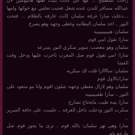
راحت للمطمخ … مها الي كانت ببيت اهلها هاليومين لان
عبدالله مسافر للندن عنده شغل فحبت تجلس مع خواتها وامها
….دخلت سارا غرفة سلمان كانت غارقه بالظلام … فتحت
النور .. اخذ سلمان البطانيه وغطى وجهه وهو يصرخ
سلمان: هيييييييييه
سارا: تقول امي قوم
سلمان وهو معصب: سوير سكري النور بسرعه
سارا: امي تقول قوم صل المغرب تاخرت عليها ودخل وقت
العشا
سلمان: سااااارا قلت لك سكريه
سارا:بالاول قوم
سلمان وهو لازال مغطي وجهه: شلون اقوم وانا مو متعود على
النور .. سارا طفييييييه
سارا: يمه طيب مايحتاج تصارخ
سكرت النور ودخلت داخل الغرفه .. جلست على حافة السرير
…
سارا وهي تهز سلمان: يالله قوم .. ترى ما يجوز قوم صل
وارجع نام