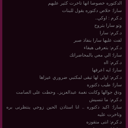
الدكتوره خصوصا انها تاخرت كثير عليهم
سارا: خلاص دكتوره بقول للبنات
د.كرم : اوكي..
وتو سارا بتروح
د.كرم: سارا
لفت عليها سارا بنفاذ صبر
د.كرم: بتعرفى هيفاء
سارا: الي معي بالمحاضراتك
د.كرم: ااه
سارا: ايه اعرفها
د.كرم: اولى لها تيقى لمكتبي ضروري عيزاها
سارا: طيب دكتوره
ودق جوالها وكانت نغمة عبدالعزيز.. وحطت على الصامت
د.كرم: ما تنسيش
سارا: اكيد دكتوره .. انا استاذن الحين زوجي ينتظرنى بره
وتاخرت عليه
د.كرم: انتى متقوزه