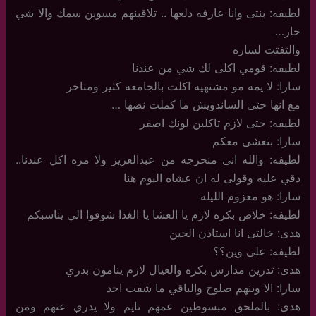
لطيفه: بنتى وانا عارفه دلعها .. تلاقينهم مسوين سمك والا شي
حار…
والتفتت لساره
لطيفه: قومي اكلى لك شي من عندنا
سارا: لا يمه مو مشتهيه اكلت بالجامعه كثير ومتاخر
مع انها حتى الساندويش ما كملت نصها …
لطيفه: حتى لازم تاكلين لونك اصفر
سارا: بتعشى معكم
لطيفه: والله انى منحرجه من عبدالعزيز ولا مره اكل عندنا..
دقي عليه وقولى له ان عشاه اليوم هنا
سارا: هو معزوم الليله
لطيفه: خلاص بكره لازم يا العشا يا الغدا شوفوا الي يناسبكم
هدى: خالتى انا استاذن الحين
لطيفه: على وين؟؟
هدى: تدرين مدارس بكره والعيال لازم ينامون بدري
سارا: الا وينهم صلوح والباقي ما شفت احد
هدى: بالملحق مبسوطين عمهم نايم ولا يدري عنهم ومن