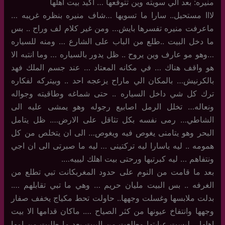
منيره: بعد الي سويته وين تتوقعها … اكيد بيت اهلها
لااا مستحيل.. سارا ما تسويها …شاف منيره بنظره غريبه …
ماعرفت منيره تفسرها بايش… ومن غير كلام لف وراح .. بس
ما دخل البيت ..طلع من الباب على الشارع … ومنه للسياره
…وهو مو عارف وين يروح .. ظل يدور بالسياره … وما انتبه الا
هو واقف هناك … في مكانه المعتاد … عند جسم الملك فهد
بالكرنيش… بالمكان الي ماراح يزعجه احد .. وبيتركه لفكاره
ترك كل شي داخل السياره .. حتى شماغه وطاقيته وجواله
ونعاله… تخلل الرمل اصابيع رجوله وهو يمشى عليه الى
الشاطي… رمى نفسه بكل تثاقل على الارض…. ظل يتامل
البحر وهو يتامنى يغوص فيه ويغوص… الى ان يتخلص من كل
همومه .. ليه ياسارا ليه تركتينى … ليه ما صبرتى الى ان اجي
ونتفاهم … ليه كبرتيها ورحتى بيت اهلك ليييه….
بعد ما قامت من النوم على حدود المغربكانت تبي تطلع من
الغرفه .. بس البيت مليان حريم … وهي ما تبي تقابلهم ….
بدلت ملابسها وغسلت وجهها.. حاولت تحط مكياج يخفف صفار
وجهها وانتفاخ عيونها من كثر الصياح …. ماكان قدامها الا بيت
اهلها… لبست عبايتها وطلعت من البيت بعد ما طلبت من امها