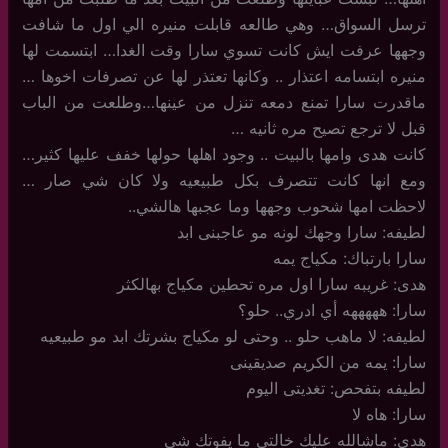
ترسل السواق… وهي طالعه قابلت منيره الي اول ما شافت
وجهها عرفت ايش كانت تسوي سارا وقت الغدا… ابتسمت لها
منيره ابتسامه اعتذار .. وكانها تعتذر لها عن تصرفات اخوها …
ماقدرت سارا تمنع دمعه تنزل من عينها…وطلعت من الباب
قبل لا ترجع تصيح مره ثانيه …
كانت هدى وامها بالبيت .. وجود اهلها حولها خفف عليها كثير…
ومع انها كانت تتصرف بكل طبيعيه ولا كان شي صار …
لاحظت امها شحوب وجهها وما عجبها هالشي..
لطيفه: سارا وجهك لونه مو عاجبنى ابد
سارا بارتباك: مكياج يمه
هدى: غريبه سارا اول مره تحطين مكياج بهالكثر
سارا: هههههه أي ادري.. حلو؟
لطيفه: لا ماهب حلو .. وحتى لو مكياج بشرتك ابد مو طبيعيه
سارا: يمه من الكريم صديقينى
لطيفه بتفحص: تغديتى اليوم
سارا: هاه لا
هدى: ماشالله عليك خالتى ما يفوتك شي