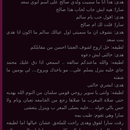
هدى: هذا انا ما سميت ولدي صالح على اسم ابوي سعد
سارا: هيه ايش جاب لجاب هذا صالح
هدى: اقول جب يام سالم
سارا: قلت لك ام صالح
هدى: نشوف ان ما سميتى اول عيالك سالم ما اكون انا هدى
بنت سعد
لطيفه: خل اروح اشوف العشا احسن من مقابلكم
هدى: خالتى ايش دعوه
لطيفه: والله ماعندكم سالفه .. اسمعي اذا دق عليك محمد
جاي خليه ينزل يسلم علي… مو ياخذك ويروح…. لي يومين ما
شفته
هدى: ابشري خالتى
لطيفه: وانتى يا سوير روحي قومي سلمان من النوم الله يهديه
حتى صلاة المغرب ما صلاها رجع من الجامعه تعبان ونام ولا
حس بالي حوله ….خليه يصلى المغر ب وينزل يتعشى
سارا وهي تقوم: طيب يمه
رقت سارا لفوق وهدى راحت للملحق عشان عيالها اما لطيفه