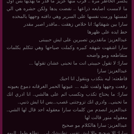
يكسر الخاطر مره .. قرب منها عزيز ما قدر ما يهديها بس اول
ما لامست اصابعه ذراعها .. نفضت يدها ولكن حشره هي الي
لمستها ورمت نفسها على السرير وهي دافنه وجهها بالمخده
سارا بين شهقاتها: انا خلاص زهقت ..ماقدر اصبر مقدر
حط ايده على ظهرها
عبدالعزيز: ماتقدرين تصبرين على ايش حبيبتى
سارا اشقهت شهقه كبيره وكملت صياحها وهي تتكلم بكلمات
متقاطعه ومو واضحه
سارا: لا تقول حبيبتى انت ما تحبنى عشان تقولها …
عبدالعزيز: سارا
قاطعته: ليه بتكذب وبتقول انا احبك
رفعت وجهها ولفت عليه … عيونها الحمر الغرقانه دموع بعيونه
سارا: ما يحتاج تكذب وتكسب اثم على هالشي.. انا ادري انك
ما تحبنى.. وادري انك تزوجتنى غصب…بس انا ايش ذنبي..
عبدالعزيز انصدم من كلمات سارا معقوله احد قال لها الشي..
معقوله منور قالت لها
عبدالعزيز: سارا هالكلام مو صحيح
سارا: الا صحيح والا ايش تفسر تطنيشك لى .. تطلع طول اليوم