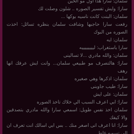
سلمان: سارا هذا اول مو الحين
سارا: وايش تفسير الصوره .. شلون وصلت لك
سلمان: البنت كانت ناسيه بوكها …
رفعت سارا حاجبها وشافت سلمان بنظره تسائل: اخذت
الصوره من البوك
سلمان: ايه
سارا باستغراب: لييييييييه
سلمان: والله مادري …لا تسالينى
سارا: هالتصرف مو طبيعي سلمان… وانت ايش عرفك انها
رهف
سلمان: اذكرها وهي صغيره
سارا: طيب جاوبنى
سلمان: على ايش
سارا: ابي اعرف السبب الي خلاك تاخذ الصوره
سلمان اخذ نفس طويل: اسمعي سارا والله مادري بتصدقين
والا كيفك
سارا: انا اعرف انى اصغر منك .. بس ابي اسالك انت تعرف ان
الي تسويه غلط ..