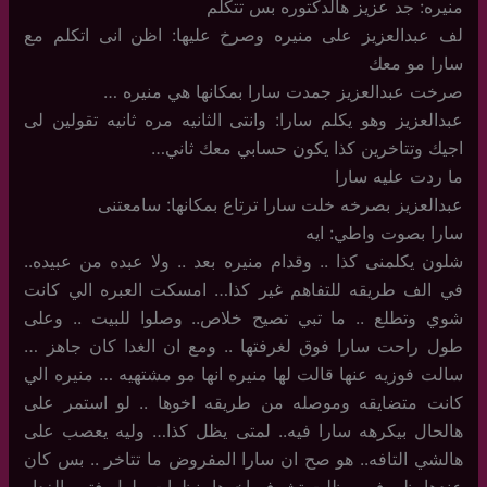
منيره: جد عزيز هالدكتوره بس تتكلم
لف عبدالعزيز على منيره وصرخ عليها: اظن انى اتكلم مع
سارا مو معك
صرخت عبدالعزيز جمدت سارا بمكانها هي منيره …
عبدالعزيز وهو يكلم سارا: وانتى الثانيه مره ثانيه تقولين لى
اجيك وتتاخرين كذا يكون حسابي معك ثاني…
ما ردت عليه سارا
عبدالعزيز بصرخه خلت سارا ترتاع بمكانها: سامعتنى
سارا بصوت واطي: ايه
شلون يكلمنى كذا .. وقدام منيره بعد .. ولا عبده من عبيده..
في الف طريقه للتفاهم غير كذا… امسكت العبره الي كانت
شوي وتطلع .. ما تبي تصيح خلاص.. وصلوا للبيت .. وعلى
طول راحت سارا فوق لغرفتها .. ومع ان الغدا كان جاهز …
سالت فوزيه عنها قالت لها منيره انها مو مشتهيه … منيره الي
كانت متضايقه وموصله من طريقه اخوها .. لو استمر على
هالحال بيكرهه سارا فيه.. لمتى يظل كذا… وليه يعصب على
هالشي التافه.. هو صح ان سارا المفروض ما تتاخر .. بس كان