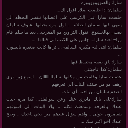
سارا: والصوووووووره
سلمان: اذا خلصت صلاه اقول لك…
جلست سارا على الكرسى على اعصابها تنتظر اللحظه الي
ينتهي فيها سلمان الصلاه … اول مره بحياتها تشوف سلمان
يصلى بهالخشوع.. تقول التراويح مو المغرب… بعد ما سلم قام
وراح لعند سارا… جلس على الكنب الي قبالها ….
سلمان: انتى ليه مكبره السالفه … تراها كانت صغيره بالصوره
…
سارا: باي صفه محتفظ فيها
سلمان: كذا عاجبتنى
عصبت سارا وقامت من مكانها: سلمااااااااان .. اسمع زين ترى
رهف مو من صنف البنات الي تعرفهم
انصدم سلمان من اخته: أي بنات
سارا:على بالك مادري عنك وعن سوالفك… كذا مره جيت
عندك بالغرفه وسمعتك تكلم .. والا البنات الي اشوفهم
يتغامزون حولى .. واهم سؤال عندهم مين يجي ياخذك .. وصح
عندك اخو اكبر منك …