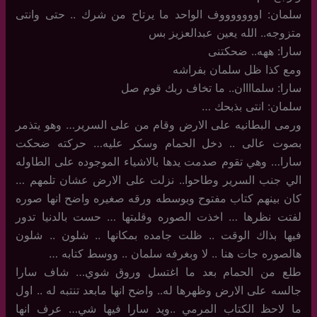
سلمان: اوووووووف الواحد ما يرتاح من شرك .. حتى وانتى
متزوجه.. الله يعين عبدالعزيز بس
سارا: ههه.. ضحكتنى
ومع كذا ظل سلمان بفراشه
سارا: سلماااان.. ما تخاف ربك قوم صل
سلمان: انتى بذبحك …
ورمى البطانيه على الارض وقام من على السرير… وهو يتذمر
بصوت عالى .. دخل الحمام وسكر عليه… حركته ضحكت
سارا… وهي تقوم صدمت يدها بالاشياء الموجوده على الطاوله
الي جنب السرير وطاحوا.. نزلت على الارض عشان تلمهم …
كان بينهم كتاب مفتوح وبوسطه ورقه صغيره واضح انها صوره
لفتت نظرها … اخذت الصوره وقلبتها … حست بالدنيا تدور
فيها بذاك الوقت .. ظلت جامده بمكانها .. شلون .. شلون
هالصوره جات هنا .. لا وبغرفه سلمان .. ووسط كتابه …
طلع من الحمام بعد ما اغتسل وروق شوي… شاف سارا
جالسه على الارض وظهرها له.. واضح انها مابعد تنتبه له .. اول
ما لاحظ الكتاب المرمي ..ويد سارا فيها شي… عرف انها