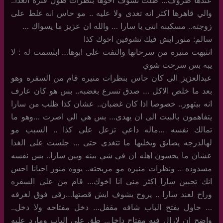
عندها ظروف… ظلت تشوف اخوها بنظرات طول فتره الغدا..
والي قاهرها اكثر انه تغدى ولا عليه .. مو حاس انه غلط على
زوجته.. مسكينه انتى يا سارا … والله ان عزيز ما يسواك …
سالم: منور ايش فيك تشوفين اخوك كذا
انتبهت منيره من سرحانها والتفت على ابوها… ابتسمت له : لا
يبه بس سرحت شوي
عبدالعزيز الي كان حاس بنظرات منيره قام من السفره وهو
بعد ما خلص الاكل … صدق تسرع بغضبه.. بس هو كان عارف
انه بيتهور.. خصوصا اذا كان غضبان.. عشان كذا ظلب من سارا
يتفاهمون بالبيت الى ان يهدى… بس هي الي اصرت …وهو ما
تمالك نفسه …ماله داعي تزعل على كذا .. السبب مو
لهالدرجه يضايق ويخليها ما تتغدى حتى … جلست على الغدا
عشان ما يحسون اهله ان في شي بينه وبين سارا.. بس نفسه
مسدوده .. ونظرات منيره مو مريحته.. يووه منور احيانا احس
انك تحبين سارا اكثر منى انا اخوك… قام من على السفره
وراح لعند سارا .. يروح يشوف ايش قصتها…رقى فوق لغرفه
… حاول يفتح الباب شافه مقفل… دخل مفتاحه ولا دخل..
واضح ان لازال فيه مفتاح داخل.. طق على الباب ومارد عليه