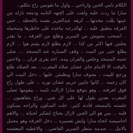
الكلام نامي الحين وارتاحي .. واول ما تقومين راح نتكلم…
سارا ما ردت عليه ولفت على الجهه الثانيه ودمعه نازله من
عينها بللت مخدتها…. كرهه عبدالعزيز نفسه باللحظه .. حس
الغرفه بتطبق عليه … لهالدرجه ماخذه على خاطرها ومتحمله
.. انسحب بشويش من السرير وطلع من الغرفه .. ما يقدر
يجلس فيها اكثر من كذا … لازم يطلع لازم يشم هوا … لازم
يطلع حتى من البيت .. وقف السياره عند المسجد …. صلى
تحيته المسجد وجلس والقران بيده.. اخذ يقرى قران … ولاحس
بالوقت الا الامام جاي عشان صلاة المغرب… بعد الصلاه طلع
ورجع للبيت .. يشوف سارا ويطمئن عليها .. دخل البيت الي
كان زحمه … كانوا جايين حريم عشان نوره … على طول راح
فوق لغرفته .. وهو يتوقع سارا لازالت نايمه .. بيقومها تصلى
المغرب بعدين بقول لها على كل شي.. وراح يتفاهمون …
جلسته بالمسجد فادته كثير.. خلت السكون والراحه يسكون
قلبه … بس هو الي الحين لازال يحتاج لتفكير لحياته … والاهم
احاسيسه اتجاه سارا وايش تفسيره … دخل الغرفه وهو محمل
بالامل … صدمه منظر السرير الفاضي… والاغطيه المعفسه