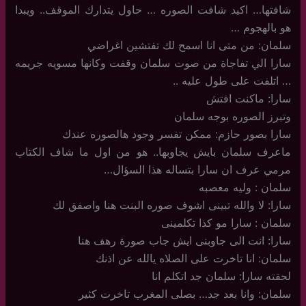
شافتها… اكيد شافت الصوره … حاول يتدارك الموقف.. ويبدا
هو بالهجوم …
سلمان: من متى انا اسمح لك تفتشين اغراضي
سارا الي تفاجاة من صوت سلمان وقفت وكانها مسويه جريمه
… اتلفت على طول عليه ..
سارا: ماكنت افتش
وتبرز الصوره بوجه سلمان
سارا بصور حازم: ممكن تفسر وجود هالصوره عندك
ماعرف سلمان بايش يجاوبها.. هو من اول ما شاف الكتاب
مرمي عرف ان سارا بتساله هذا السؤال…
سلمان : وليه معصبه
سارا: لا والله تبينى اشوف صوره البنت هنا واصفق لك
سلمان : سارا مو كذا تكلمينى
سارا: انت الى جاوبنى ايش جاب صورة رهف هنا
سلمان: انا تاخرت على الصلاه يالله عن اذنك
لحقته سارا: سلمان جد اتكلم انا
سلمان: وانا بعد جد… بصلى المغرب تاخرت كثير