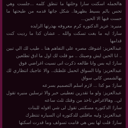
هالجمله اسكتت سارا وخلتها ما تنطق كلمه …جلست وهي
تحس بالم بسيط بظهرها.. شكل جاتها قدمه من طيحتها ما
حست فيها الا الحين…
منيره: عزيز الدكتوره كرم معروفه بهذرتها الزايده
سارا: ايه ما بغت تسكت والله .. عشان كذا ما رديت كنت
قدامها
عبدالعزيز: اشوفك مصره على التفاهم هنا .. طيب لك الي تبين
.. انا الحين ايش وصيتك .. مو قلت لك اول ما ادق تطلعين
سارا: ايه بس وانا طالعه ذكرت انى نسيت اغراضي فوق
عبدالعزيز: وانا السواق اتحمل غلطتك.. والا عاجبك انتظاري لك
بهالشمس كانى سواق
سارا: مو كذا … لازم اسلم التصميم بسرعه
عبدالعزيز: ولو ما تقدرين تعطينى خبر والا ترسلين منيره تقول
لي.. وهالاغراض تاخذ من وقتك ثلث ساعه
سارا: الدكتوره مسكتنى تقول لى شي اقوله للبنات
عبدالعزيز: وليه ماقلتى للدكتوره ان السياره تنتظرك
سارا: قلت لها بس هي قامت تسولف وما قدرت اسكتها