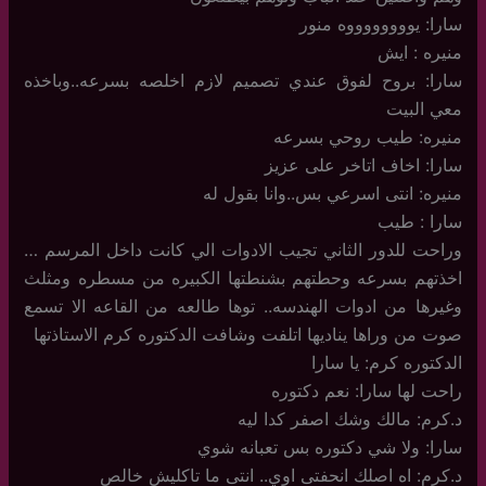
سارا: يووووووووه منور
منيره : ايش
سارا: بروح لفوق عندي تصميم لازم اخلصه بسرعه..وباخذه
معي البيت
منيره: طيب روحي بسرعه
سارا: اخاف اتاخر على عزيز
منيره: انتى اسرعي بس..وانا بقول له
سارا : طيب
وراحت للدور الثاني تجيب الادوات الي كانت داخل المرسم …
اخذتهم بسرعه وحطتهم بشنطتها الكبيره من مسطره ومثلث
وغيرها من ادوات الهندسه.. توها طالعه من القاعه الا تسمع
صوت من وراها يناديها اتلفت وشافت الدكتوره كرم الاستاذتها
الدكتوره كرم: يا سارا
راحت لها سارا: نعم دكتوره
د.كرم: مالك وشك اصفر كدا ليه
سارا: ولا شي دكتوره بس تعبانه شوي
د.كرم: اه اصلك انحفتى اوي.. انتى ما تاكليش خالص