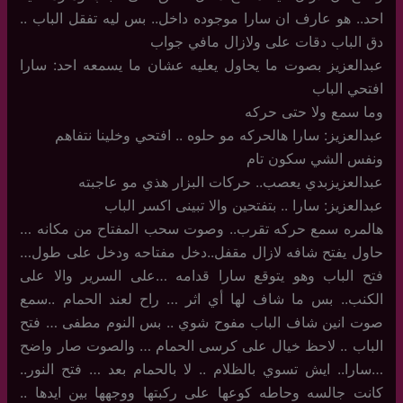
احد.. هو عارف ان سارا موجوده داخل.. بس ليه تفقل الباب ..
دق الباب دقات على ولازال مافي جواب
عبدالعزيز بصوت ما يحاول يعليه عشان ما يسمعه احد: سارا
افتحي الباب
وما سمع ولا حتى حركه
عبدالعزيز: سارا هالحركه مو حلوه .. افتحي وخلينا نتفاهم
ونفس الشي سكون تام
عبدالعزيزبدي يعصب.. حركات البزار هذي مو عاجبته
عبدالعزيز: سارا .. بتفتحين والا تبينى اكسر الباب
هالمره سمع حركه تقرب.. وصوت سحب المفتاح من مكانه …
حاول يفتح شافه لازال مقفل..دخل مفتاحه ودخل على طول…
فتح الباب وهو يتوقع سارا قدامه …على السرير والا على
الكنب.. بس ما شاف لها أي اثر … راح لعند الحمام ..سمع
صوت انين شاف الباب مفوح شوي .. بس النوم مطفى … فتح
الباب .. لاحظ خيال على كرسى الحمام … والصوت صار واضح
…سارا.. ايش تسوي بالظلام .. لا بالحمام بعد … فتح النور..
كانت جالسه وحاطه كوعها على ركبتها ووجهها بين ايدها ..