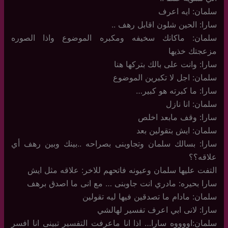
سلمان: ايه اعرف
سارا: الحين شلون اقابل رهف ..
سلمان: ماكانك سخيفه ومكبره الموضوع واذا الصوره
مزعجتك خذيها
سارا: وانت على بالك بتركها هنا
سلمان: اجل لا تكبرين الموضوع
سارا: ما كبرته هو كبير…
سلمان: انا نازل
سارا: وقف مابعد اخلص
سلمان: ايش بتقولين بعد
سارا: بسالك سلمان وتجاوبنى بصراحه ..بينك وبين رهف أي
علاقه؟؟
التفت عليها سلمان وعيونه فاتحهم للاخر: علاقه مثل ايش
سارا بحيره: مادري انت جاوبنى … مع انى ما اصدق برهف
سلمان: مادام ما تصدقين فيها ليه تقولين
سارا: لانى ابي اعرف تفسير لهالشي
سلمان:اووووه سارا… اذا انا ماعرفت التفسير تبينى انا افسر