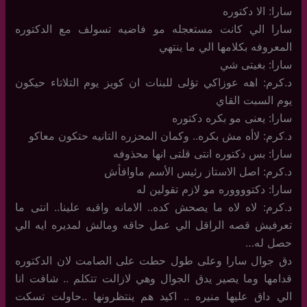
سارا: الا دكتوره
سارا الي كانت مستعجله مو فاضيه تسولف مع الدكتوره
المعروفه بكلامها الي ما ينتهي
سارا: بغيتى شي
د.كرم: اهه عوزاكي تؤلى للبنات ان كويز يوم التلاتاء حيكون
يوم السبت القاي
سارا: يعنى مو بكره دكتوره
د.كرم: لاأه مش بكره.. وكمان المحزره التانيه حتكون معاكو
سارا: بس دكتوره انتى قلتى انها محذوفه
د.كرم: اصل الاستاز رئيس الأسم ماوافأش
سارا: دكتووووره مو لازم تقولين له
د.كرم: لاه لاه ما يصحش كده.. الامانه واقبه علينا.. انتى ما
تعرفيش قصه الراقل الي عمل حاقه ومالش لمديره ايه الي
حصل له…
دق جوال سارا وعلى طول حطت على الصامت لان الدكتوره
قدامها وما يصير يدق الجوال وهي لازالت تتكلم .. شافت انا
الي داق عليها منيره .. اكيد هم ينتظرونها ..حاولت تسكت