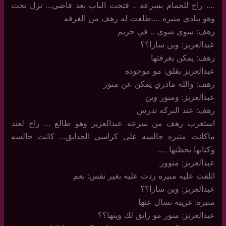
…. راح للحمام بسرعه .. فتحت الباب بعد فاضي… نزل تحت
وهو ينادي منيره ….طلعت له رهف من الغرفه
رهف: شوي شوي .. في حريم
عبدالعزيز: وين سارا؟؟
رهف: يمكن بغرفتها
عبدالعزيز بقلق: مو موجوده
رهف: والله مادري يمكن عن منور
عبدالعزيز: ومنور وين
رهف: عند البركه تدرس
استغرب رهف من سرعه عبدالعزيز وهو طالع … راح لعند
ماكانت منيره جالسه على كراسي الحدايق… كانت جالسه
وكتابها بحظنها ….
عبدالعزيز: منوور
اتلفت عليه منيره ردت عليه بغير نفس: نعم
عبدالعزيز: وين سارا؟؟
منيره: غريبه تسال عنها
عبدالعزيز: منور مو رايق لك وينها؟؟