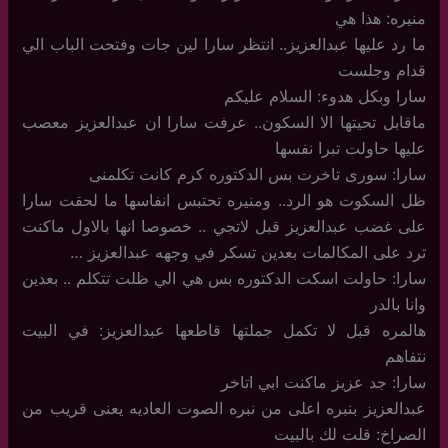
منيره: هذا هي
ما رد عليها عبدالعزيز.. انتظر سارا لين جات وفتحت الباب الي
قدام وجلست
سارا وبكل هدوء: السلام عليكم
ماقابل تحيتها الا السكون.. عرفت سارا ان عبدالعزيز معصب
عليها حاولت تبرا نفسها
سارا: سورى تاخرت بس الدكتوره كرم كانت تكلمنى
ظل السكوت هو الرد.. ومنيره تحتبس انفاسها ما لحقت سارا
على غضب عبدالعزيز قبل لاتجي .. خصوصا انها بالاول ماكنت
ترد على المكالمات بعدين تسكر في وجهه عبدالعزيز …
سارا: حاولت اسكت الدكتوره بس هي الي ظلت تتكلم .. بعدين
وانا بالدر
هالمره قبل لا تكمل جملتها قاطعها عبدالعزيز: في البيت
نتفاهم
سارا: جد عزيز ماكنت ابي اتاخر
عبدالعزيز بنبره اعلى من نبره الصوت العاديه يعنى قريب من
الصراخ: قلت لك بالبيت