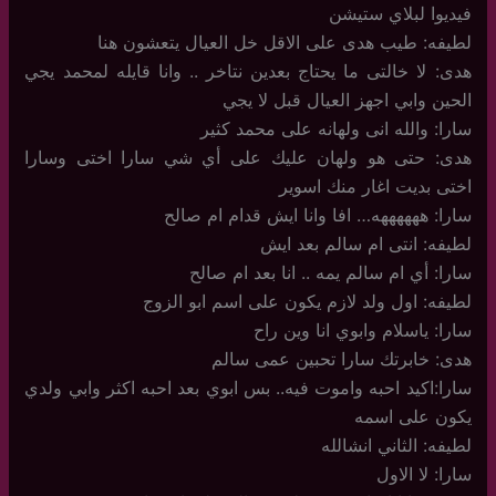
فيديوا لبلاي ستيشن
لطيفه: طيب هدى على الاقل خل العيال يتعشون هنا
هدى: لا خالتى ما يحتاج بعدين نتاخر .. وانا قايله لمحمد يجي
الحين وابي اجهز العيال قبل لا يجي
سارا: والله انى ولهانه على محمد كثير
هدى: حتى هو ولهان عليك على أي شي سارا اختى وسارا
اختى بديت اغار منك اسوير
سارا: ههههههه… افا وانا ايش قدام ام صالح
لطيفه: انتى ام سالم بعد ايش
سارا: أي ام سالم يمه .. انا بعد ام صالح
لطيفه: اول ولد لازم يكون على اسم ابو الزوج
سارا: ياسلام وابوي انا وين راح
هدى: خابرتك سارا تحبين عمى سالم
سارا:اكيد احبه واموت فيه.. بس ابوي بعد احبه اكثر وابي ولدي
يكون على اسمه
لطيفه: الثاني انشالله
سارا: لا الاول