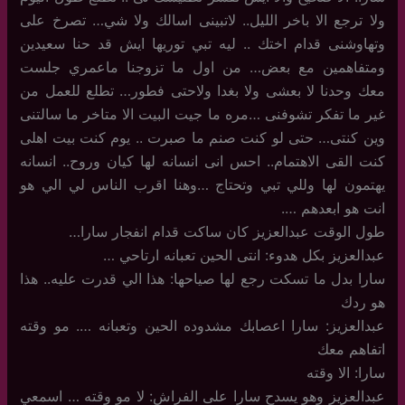
ولا ترجع الا باخر الليل.. لاتبينى اسالك ولا شي… تصرخ على
وتهاوشنى قدام اختك .. ليه تبي توريها ايش قد حنا سعيدين
ومتفاهمين مع بعض… من اول ما تزوجنا ماعمري جلست
معك وحدنا لا بعشى ولا بغدا ولاحتى فطور… تطلع للعمل من
غير ما تفكر تشوفنى …مره ما جيت البيت الا متاخر ما سالتنى
وين كنتى… حتى لو كنت صنم ما صبرت .. يوم كنت بيت اهلى
كنت القى الاهتمام.. احس انى انسانه لها كيان وروح.. انسانه
يهتمون لها وللي تبي وتحتاج …وهنا اقرب الناس لي الي هو
انت هو ابعدهم ….
طول الوقت عبدالعزيز كان ساكت قدام انفجار سارا…
عبدالعزيز بكل هدوء: انتى الحين تعبانه ارتاحي …
سارا بدل ما تسكت رجع لها صياحها: هذا الي قدرت عليه.. هذا
هو ردك
عبدالعزيز: سارا اعصابك مشدوده الحين وتعبانه …. مو وقته
اتفاهم معك
سارا: الا وقته
عبدالعزيز وهو يسدح سارا على الفراش: لا مو وقته … اسمعي