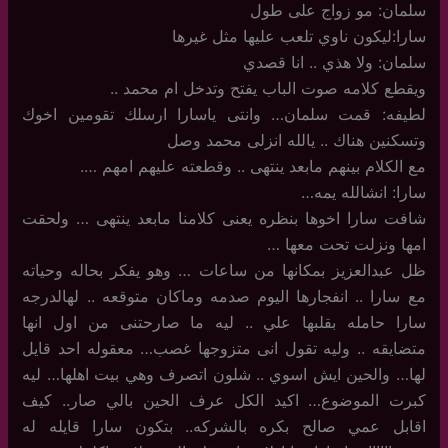
سلمان: مو زواج على طول
سارا:ليكون ناوي تلعب عليها مثل غيرها
سلمان: ولا هذي .. انا قصدي
ويقطع كلامه صوت الباب يفتح وتدخل ام محمد ..
لطيفه: قمت سلمان… وانتى ياسارا ارسلك تقومين اخوك
وتسكنين هناك .. يالله انزلى محمد وصل
مع الكلام بينهم مابعد ينتهى .. وقطعته عليهم امهم ….
سارا: انشالله يمه…
شافت سارا اخوها بنظره يعنى كلامنا مابعد ينتهى … ولحقت
امها ونزلت تحت معها …
ظل عبدالعزيز بمكانها من ساعات … وهو يفكر بحاله وحياته
مع سارا .. انفجارها اليوم صدمه وماكان متوقعه .. لهالدرجه
سارا حامله بقلبها علي .. ليه ما صارحتنى من اول انها
متضايقه .. وليه تقول انى متزوجها غصب… معقوله احد قايل
لها… والحين ايش اسوي .. شلون اتصرف وهي بيت اهلها… ليه
كبرت الموضوع… اكيد الكل عرف الحين بالي صار.. كيف
اقابل عمي صالح بكره بالشركه.. بتكون سارا قايله له