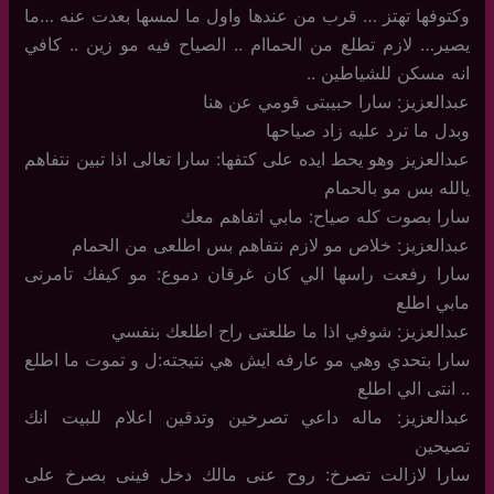
وكتوفها تهتز … قرب من عندها واول ما لمسها بعدت عنه …ما
يصير… لازم تطلع من الحماام .. الصياح فيه مو زين .. كافي
انه مسكن للشياطين ..
عبدالعزيز: سارا حبيبتى قومي عن هنا
وبدل ما ترد عليه زاد صياحها
عبدالعزيز وهو يحط ايده على كتفها: سارا تعالى اذا تبين نتفاهم
يالله بس مو بالحمام
سارا بصوت كله صياح: مابي اتفاهم معك
عبدالعزيز: خلاص مو لازم نتفاهم بس اطلعى من الحمام
سارا رفعت راسها الي كان غرقان دموع: مو كيفك تامرنى
مابي اطلع
عبدالعزيز: شوفي اذا ما طلعتى راح اطلعك بنفسي
سارا بتحدي وهي مو عارفه ايش هي نتيجته:ل و تموت ما اطلع
.. انتى الي اطلع
عبدالعزيز: ماله داعي تصرخين وتدقين اعلام للبيت انك
تصيحين
سارا لازالت تصرخ: روح عنى مالك دخل فينى بصرخ على