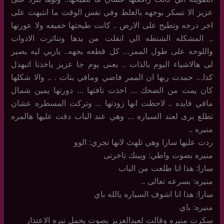
عزيز الا تسكر بوجهه بالغلط وفي نفس الوقت ما انتبهت على
اخر درجه وتطيح على الارض .. كانت طيحتها خفيفه ولا عورتها
.. المشكله الشنطه الي انفلت من يدها وتناثرت الادوات
واللوحه على طول الممر… كل قطعه بجهه.. ياربي ليه يصير
لى هالاشياء اليوم بالذات .. يعنى يوم جا عزيز ياخذنا اتبهدل
كذا… حمدت ربها ان الممر فاضي ومافي بنات . .. والا شكلها
كان يمت من الضحك … اخذت تافتها … دورتها يمين شمال
مافي فايده .. لاحظت انها زودتها … وتركت المسطره عشان
تطلع برى لعند السياره … وهي عند الباب دقت عليها هالمره
منيره ..
ردت عليها سارا وهي تلهث لانها تجري: الوو
منيره بصوت واطي: ويينك تاخرتى
سارا: هذا انا طلعت من الباب
منيره: بسرعه تعالى ..
سارا: هذا انا اشوف السياره يالله باي
منيره: باي
سكرت منيره وقالت لعبدالعزيز بصوت يحمل نبره الاعتذار