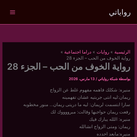
خطي
رواياتي
لى
لمحتوى
الرئيسية
روايات
دراما اجتماعية
رواية الخوف من الحب – الجزء 28
رواية الخوف من الحب – الجزء 28
بواسطة
شبكة رواياتي
/
13 مارس، 2026
منيره: شكلك فاهمه مفهوم غلط عن الزواج
ريمان:ليه انتى جربتيه عشان تفهمينه
سارا ابتسمت لريمان: ليه ما دريتى ريمان… منور مخطوبه
رفعت ريمان حواجبها وقالت: مبرووووك لك
منيره: اللله يبارك فيك
ريمان: ومتى الزواج انشالله
منيره:مابعد احدده