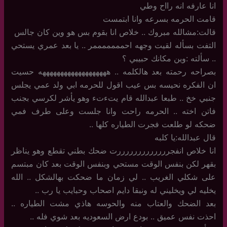
انا عارفه انه رااح وطي
قامت الحرمه بسرعه وانا ابتمست
قالت:مشالله مبروك .. خلاص انا بقوم بس هو وين كان جالس
التفت بسأله لقيت وجهه احمممممممر .. يا بعد عمري يستحي
.. سألته :وين مكانك حبيبي ؟
بصراحه رحمته بعد هالكلمه .. هههههههههههههههههههه حسيت
ان الفكره نحيسه بس عيب اقول للحرمه ابي ولد عمي يجلس
جنبي خخ .. طبعا عبدالله قام يتءتء وهو يأشر لكرسي بجنب
فاتن اخته .. الحرمه راحت وانا جلست وعلى طرف فمي
ضحكه لو طلعت فجرت الطياره كلها ..
قال عبدالله:يا كلبه
انا خلاص انفجرررررررررررررت ضحك بطني تقطع وهو يناظر
بقهر لكن بنفس الوقت مستحي وبنفس الوقت بعد كان مبتسم
على شكلي الغريب .. لي زمان ما ضحكت بهالشكل .. الله
يخليه لي ويخليني له ونبقا دايم اصحاب وحبايب يا رب ..
بعد الضحك والعتاب منه والحوسه هاذي مشت الطياره ..
احذت نفس عميق .. بودع ارض السعوديه بعد شوي فله ..