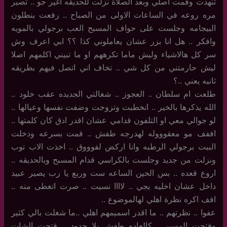
تنهدت وقمت اصلي وبعد الصلاة نزلت للحديقه اغير جو .. تصير
مره روعه في الساعات الاولى من الصباح .. رفعت بنطلون
البيجامه وجلست على حواف المسبح العب برجولي بالمويه
وافكر .. هل انا بزر عشان يعاملوني كذا ؟؟ ابي اعرف وش
سر كل هالاشياء وليش ماما تكرههم او ما تبيني اكلمهم اصلا
ليش حارمتني من كل شي .. تخاف اني اتصل فيهم بطريقه
ثانيه يعني ..؟
طلعت ام سلطان .. العجوز .. شغالتي الجديده عقب خلود ..
الله يذكرها بالخير .. انخطبت وتزوجت وضفت نفسها وعيالها ..
لو جوالي معي او التلفون قدامي عشان اقدر ادق كان كلمتها ..
اففف مو معقوووله لهدرجه طفش .. قمت بسرعه ودخلت
البيت برجولي الرطبه وانا اركض لفوووق .. اخذت الاب توب
ونزلت من جديد وجلست بالكراسي قدام المسبح وبالحديقه ..
اروع قعده .. بس الحين الساعه ست وربع يا رب يصير عبيد
داخل عشان اخليه يجي .. لاااا نسيت .. صرت اتغطى منه ..
افف اكره نظرة اهلي لهالموضوع ..
عفوا .. نظرتهم .. ما اقدر اسميمهم اهلي ..ما شغلت بالي كثير
وفتحت المسن .. كالعاده طفش بلا حدود .. فتحت الشات