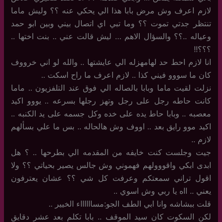
لازم اعرف وش مرض بابا هذا الي يحكي عنه ؟؟ وليش ماما
تنتظر جدتي تموت ؟؟ وما تبي اي اتصال بيني وبين ابو حمد
وعياله ..؟؟ والسؤال الاهم … ليش قالت عني .. بنت اختها ..
؟؟؟!!
انا لازم احط حد لهامهزله الي عايشتها .. والله لو اني خرووف
كان ما سووو فيني كذا .. لازم اعرف ما راح اسكت ..
نزلت لقيت ماما وبابا بالصاله الي فوق عند التلفزيون .. ماما
كانت حاطه رجل على رجل وتهز رجلها بسرعه .. يووو اكيد
معصبه .. وبابا حاط يده على خده وكل جسمه على يد الكنبه ..
اكيد موو رايق بعد .. اووف وش هالحاله .. بس ما علي بسألهم
لازم ..
جيت وجلست كنت خايفه من المقدمه الي بطرحها .. ؟ هل
ابدى ابكي واقووولهم فهموني وش جالس يصير بحياتي ؟؟ ولا
اقول تراني سمعتكم وعرفت كل شي ؟؟ عشان يعترفون
يعني .. ااه يا ربي وش اسوي ..
قلت ببشاشه وانا ابي الطف الجو:مسااااااء الخيير ..
لكن السكوت كان سيد الموقف .. بابا تكلم بعد عشر دقايق