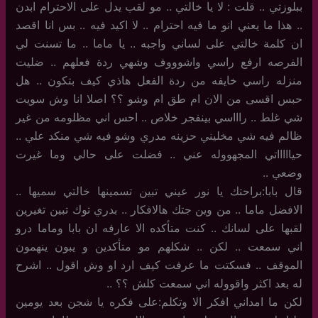
ببلوزتي .. قلت : لا يا خالتي .. مو لقب يدل على الاحترام ابدن
.. هذا ما يعني انو ما فيه احترام .. لا اكيد فيه .. بس انا اقصد
ان كلمة خالتي على لساني واجبه .. يا ماما .. ما تسنت لي
الفرصه ارفع راسي واشوووف وشهي ردة فعلهم .. ضليت
منزله راسي خايفه من ردة الفعل هاذي كيف بتكون .. هل
حبس اقسى من الان ام طق ام وشو ؟؟ اصلا انا وش سويت
شي غلط .. راااسي بينفجر خلاص .. احس اني مظلومه من غير
ظالم فيه شي مخليني حزينه مدري وشو فيه شي منكد علي ..
حياااااتي المجهووله عني .. فضلت على حالي وما غيرت
وضعي ..
قال بابا:براحتك يا نور عيني تبين تسمينها خالتي سميها ..
الافضل ماما .. من وين جتك هالافكار .. بدري توك تبين تغيرين
لقبها على لسانك .. كنت متأكده الا عارفه ان بابا وماما درو
اني سمعت .. لكن .. شكلهم مو متأكدين و يبون ينهمون
الموقف .. فسكتت ما عرفت كيف ارد او وش اقول .. اشرح
له بعد اكثر واقووله اني سمعت كلش ؟؟ ..
لكن ما امداني افكر الا وتكلم:على فكره يا شجن بعد يومين