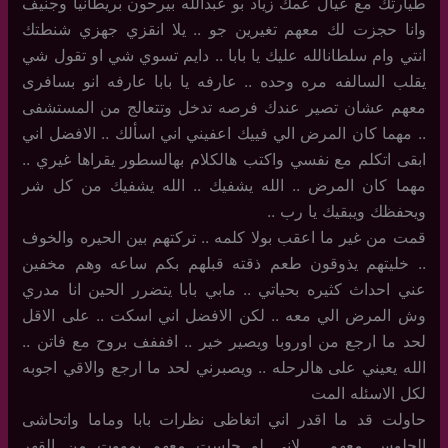
طيارتك مع عيال عمك زياد بو عبدالله بيرحون بريطانيا وجنيف
وانا حجزت لك معهم تغيرين جو .. يلا انقزي جهزي شنطتك
انتي وام سلطانالله عليك يا بابا .. دايم تسوي شي او تقول شي
يقلب السالفه مره وحده .. عارفه يا بابا عارفه انو بسافرى
معهم عشان تصير عندك فرصه تدخل وتتعالج من المستشفى
.. مهما كان المرض الي فييك اعفيني اني اسألك .. الافضل اني
ابقى اتكلم مع نفسي واكتب هالكلام بهالسطور يقراها غيري ..
مهما كان المرض .. الله يشفيك .. الله يشفيك من كل شر
ويحفظك ويبقيك يا رب ..
قمت من غير ما اعقب بولا كلمه .. تركتهم بين الحيره والخوف
.. خليتهم يذوقون طعم ذقته قبلهم بكم ساعه وهم مخفين
عني احداث كثيره بحياتي .. مابي بابا يتضرر الحين انا مدري
وش المرض الي معه .. لكن الافضل اني اسكت .. على الاقل
لحد ما ارجع من اوروبا ويصير خير .. افففف بروح مع فاتن ..
الله يعيني على هالرحله .. ويصبرني لحد ما ارجع والاقي اجوبه
لكل الاسئله المت
حاولت قد ما اقدر اني اتغاظى نظرات بابا وماما واتحاشى
الجلوس معهم .. لاني لو جلست معهم بمووت من القهر