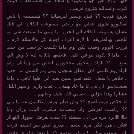
خلها تروح تغير جو وفكينها يا سعاد من هالسالفه .. البنت
كبرت وانشالله بتتزوج قريب ..
بتزوج قريب ؟؟ فيزه وسفر لبريطانيا ؟؟ هييييييييه يا ناس
اسكتووو شوي عقلي مو راضي يستوعب الكلام الي قبل
عشان يستوعب الكلام الي الحين .. يا ليتني ما سمعت شي مو
انلحس بهالطريقه انا لازم اعرف اجوبة كل هالاسئله لازم ..
قررت اقووم وقفت لكن يوم ماما تكلمت تراجعت من جديد
…. ماما:لا يكون بتوافق على ..قاطعها بابا:ايه ليه لا وش الي
يمنع .. ؟؟ الولد وشجون محجوزين لبعض من زماااان وابو
الولد يوم كلمني كان متعلق بشجون ويبي يلم الشمل من جديد
.. خلاص يا سعاد اعتقد تسع سنين بعيد عن اهلها كافي .. ماما
بغضب:سو الي تبي انا ما عاد يهمني .. اتعب واربي واسهر الليل
عشانها وهذا جزاتي .. حسبي الله عليك وعليهم ..
انا خلاص بديت اصيح ؟؟ وش صاير ووش يتكلمون عنه يا ربي
؟؟ ركضت لغرفتي وانا منصدمه سكرت الباب وراي وانا
حاااااااايره مره من الي سمعته ؟؟ بقيت بغرفتي طوول النهااار
افكر .. مره ابكي مره ابتسم .. مدري ليش بس ابتسم فرحه
بالي سمعته يمكن ..! وابكي صدمه ؟؟ انا تعقد تفكيري خلاص