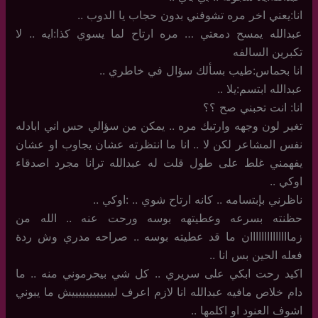
انا:يعني اخر مره تشوفني بدون حجاب يا الدوب ..
عبدالله يمسح دمعتي … مره ارتاح لما يسوي كذا:ايه .. لا
تكبرين السالفه
انا بحماس:طيب بسألك سؤال في خاطري ..
عبدالله ابتسم:يلا ..
انا: انت تحبني صح ؟؟
تغير لون وجهه وارتبك مره .. يمكن من سؤالي حس اني ابادله
نفس المشاعر لكن لا .. انا ما انتظرته عشان يجاوب او عشان
يفهمني غلط على طول قلت له عبدالله ترانا مجرد اصدقاء
اوكي ..
ناظرني بإبتسامه .. كانه ارتاح شوي .. :اوكي ..
حظنته بسرعه وعطيتهه بوسه ورحت عنه .. الله من
زماااااااااااااان ما قد عطيته بوسه .. صراحه مدري وش ردة
فعله الحين بس انا ..
اكيد رحت ابكي على سريري .. كل شي بيحرموني منه .. ما
دام خلاص مافيه عبدالله انا لازم اعرف لييييييييييييش ما يبوني
اشوف العنود او اكلمها ..