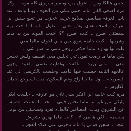
يجيني هالكابوس .. اعرق مره ويصير سريري كله مويه .. وكل
مره اصحى القى ماما جنبي تبكي من الخوف وبابا واقف عند
باب الغرفه يطالعني بملامح غريبه عجزت من تسع سنين اني
اعرف ملامحه هذي وش تعني .. تقول ماما انها جت يوم
سمعتني اصرخ .. كنت اصرخ ؟؟ اخذت المويه من يد ماما
وشربتها .. كنت خايفه شوي بس مابي اخوف مااما معي
قلت لها بهدوء :ماما خلاص روحي نامي ما صار شي ..
لكن ماما ما رضت تقول تبي تجلس معي افففف وليش تجلس
معي .. ماني بزره .. تأففت وغطيت نفسي ولفيت وجهي
عالجهه الثانيه حسيت فيها قامت وجلست بالكرسي الي عند
التسريحه .. اول ما بابا راح وعم السكون بديت استرجع احداث
الكابوس ..
مره كنت خايفه ابي افكر بشي ثاني مو عارفه .. جلست ابكي
وابكي من غير ما ماما تحس فيني .. لحد ما اعلنت الشمس
عن الشروق وبدت العصافير كالعاده تغرد وتصحيني من نومي
مبتسمه .. لكن هالمره لا .. كانت ماما تهزني بشويش
شجن .. شجن قومي يا ماما تأخرتي على صلاة الفجر ..