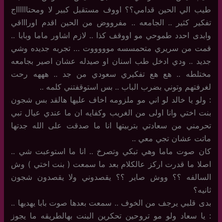
طيب الي الحين قدامي؟؟ اووف مستقبل كبير لا ومحتااااااج
تفكير كثير .. الجامعه .. مفرووض من الحين اقدم اوراااقي
وابدى احدد طموحي مو اووقف كذا .. لازم اشاور ماما وبابا ..
قمت من سريري متحمسسه موووووت … تجربه جديده وشي
جديد .. ودي ادخل طب اسنان او صيدله عشان اصير بجامعه
مختلطه .. هع هع تفكيري سعودي من جد .. هههه رحت
لغرفتهم وتوني بضرب الباب .. بس استوقفتني كلمه ..
: ولو يا خالد لو اني مو ملزومه اخاف عليها هالقد بس شجون
بنت اختي وانا اولى من الغريب وكفايه ان ما عندي عيال تبي
تحرمني من سعادتي بتربيتها انا ما صدقت على الله جدتها
ماتت عشان تجي معي ..
كان صوت ماما وهي تبكي وتصرخ .. انا ما استوعبت شي ..
اصلا ما قدرت اركز عالكلام بعد ما سمعت ( بنت اختي ) وش
السالفه ؟؟ ووش صاير ؟؟ يقصدوني ولا يقصدون شجون
ثانيه؟
بدى قلبي يرجف من الخوف .. سمعت بعدها صوت بابا يهديها ..
: يا سعاد ولو مو تروحين تحكرين البنت بهالطريقه ما يجوز