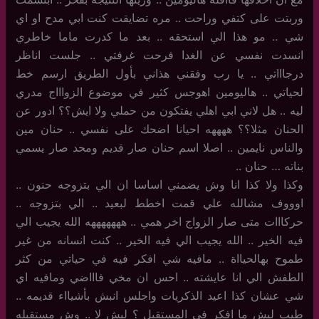
وربتت على كتفي وراحت .. مره تضايقت كنت ابي مدح او اي
شي .. مو هذا الي استحقه .. بعد ما كدرت ماما خاطري
انسدت نفسي عن الغدا فرحت غرفتي .. جلست اناظر
درجاااتي .. يا رب وفقني هذاني بأول الطريق ارسم خط
لحياتي .. هاليومين اهوجس كثير في موضوع الزواااج مدري
ليه .. هل لاني ابي اهلي يفتكون من حملي ولا ايش؟؟ ادور عن
الحنان مثلا؟؟ ههههه احيانا اضحك على نفسي .. حنان مين
والناس نايمين .. اصلا اسم حنان صار قديم ومحد صار يسمي
بناته … حنان ..
وكذا ولا كذا انا وش يضمني اساسا ان الي بتزوجه حنون ..
اوووف مشالله علي قمت اخطط لبعيد .. الي بتزوجه ..
حركااات متى صار الزواج اخر همي .. هههههههه الله يجيب الي
فيه الخير .. الله يجيب الي فيه الخير .. كنت انسانه من غير
طموح بهالحيااة .. مافيه شي افكر فيه في حياتي من كثر
الطفش الي انا عايشته .. احس ان مخي فاااضي ومافيه اي
شي عشان كذا اعيد الذكريات واجلس انبش بأشيااء قديمه ..
طيب ليش ما افكر في المستقبل ؟ ليش لا .. وش مستقبله