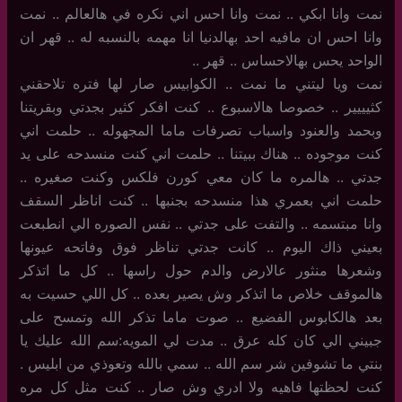
نمت وانا ابكي .. نمت وانا احس اني نكره في هالعالم .. نمت
وانا احس ان مافيه احد بهالدنيا انا مهمه بالنسبه له .. قهر ان
الواحد يحس بهالاحساس .. قهر ..
نمت ويا ليتني ما نمت .. الكوابيس صار لها فتره تلاحقني
كثيييير .. خصوصا هالاسبوع .. كنت افكر كثير بجدتي وبقريتنا
وبحمد والعنود واسباب تصرفات ماما المجهوله .. حلمت اني
كنت موجوده .. هناك ببيتنا .. حلمت اني كنت منسدحه على يد
جدتي .. هالمره ما كان معي كورن فلكس وكنت صغيره ..
حلمت اني بعمري هذا منسدحه بجنبها .. كنت اناظر السقف
وانا مبتسمه .. والتفت على جدتي .. نفس الصوره الي انطبعت
بعيني ذاك اليوم .. كانت جدتي تناظر فوق وفاتحه عيونها
وشعرها منثور عالارض والدم حول راسها .. كل ما اتذكر
هالموقف خلاص ما اتذكر وش يصير بعده .. كل اللي حسيت به
بعد هالكابوس الفضيع .. صوت ماما تذكر الله وتمسح على
جبيني الي كان كله عرق .. مدت لي المويه:سم الله عليك يا
بنتي ما تشوفين شر سم الله .. سمي بالله وتعوذي من ابليس .
كنت لحظتها فاهيه ولا ادري وش صار .. كنت مثل كل مره