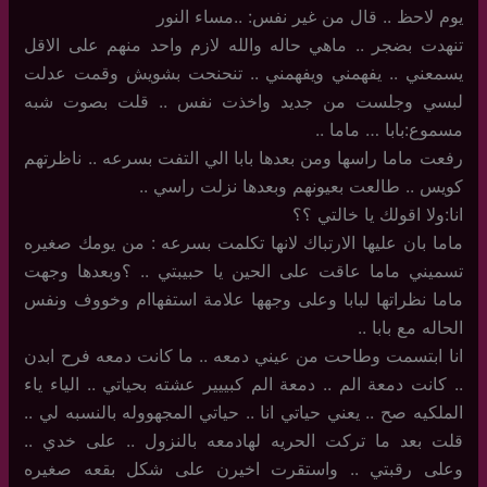
يوم لاحظ .. قال من غير نفس: ..مساء النور
تنهدت بضجر .. ماهي حاله والله لازم واحد منهم على الاقل
يسمعني .. يفهمني ويفهمني .. تنحنحت بشويش وقمت عدلت
لبسي وجلست من جديد واخذت نفس .. قلت بصوت شبه
مسموع:بابا … ماما ..
رفعت ماما راسها ومن بعدها بابا الي التفت بسرعه .. ناظرتهم
كويس .. طالعت بعيونهم وبعدها نزلت راسي ..
انا:ولا اقولك يا خالتي ؟؟
ماما بان عليها الارتباك لانها تكلمت بسرعه : من يومك صغيره
تسميني ماما عاقت على الحين يا حبيبتي .. ؟وبعدها وجهت
ماما نظراتها لبابا وعلى وجهها علامة استفهاام وخووف ونفس
الحاله مع بابا ..
انا ابتسمت وطاحت من عيني دمعه .. ما كانت دمعه فرح ابدن
.. كانت دمعة الم .. دمعة الم كبييير عشته بحياتي .. الياء ياء
الملكيه صح .. يعني حياتي انا .. حياتي المجهووله بالنسبه لي ..
قلت بعد ما تركت الحريه لهادمعه بالنزول .. على خدي ..
وعلى رقبتي .. واستقرت اخيرن على شكل بقعه صغيره