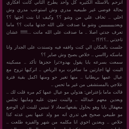
انزحم بالاسئله الكثيره كل واحد يطرح الثاني كانت افكاري
بحالة فوضى غير طبيعيه مدري وش استوعب مدري وش
اخلي .. تخاف علي من وشو ؟؟ وكيف انا بنت اختها ؟؟
وبعدييييييييين وشو ما صدقت على الله جدتها ماتت ؟؟ ماما
تعرف جدتي اصلا .. ما صدقت على الله ماتت …!!!!!! عشان
تاخذني ..؟؟!؟! ..
جلست بالمكان الي كنت واقفه فيه وتسندت على الجدار وانا
ماسكه راااسي .. خلاص بصيح وش صاير ؟؟
سمعت بسرعه بابا يقول بهدوء:ترا حجزها تأكد .. مسكينه
البنت لها اجازتين ما سافرت بره الرياض .. اتركيها تروح مع
عيال عمها بريطانيا .. منها تغير جو ومنها اكمل بقية فترة
علاجي بالمستشفى من غير ما تحس ..
قالت ماما بإعتراض: هذولي مو عيال عمها كم مره قلت لك ..
وبعدين معهم عبدالله .. والبنت تمون عليه ومابيها تجلس
معهقال بابا وهو يحاول يقنعها:سعاد لا تبينين للبنت ان الوضع
مو طبيعي صحيح هي تدري انه مو ولد عمها بس عدته كذا
خلاص .. وبعدين اخوي انا مكلمه من شهر والفيزه طلعت ..