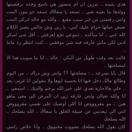
هذي يتيمه .. تدرين ان ام منصور هي تاسع وحده ترفضينها
وولدها ما يعيبه شي .. تسعه يا سعااااد تسعه جو يبون البنت
وانتي رفضتي من غير سبب مقنع .. والله مو حاله اتركي البنت
تعيش حياتها حرام عليك انتي.. يا ربي وش جالس يصير الكلام
كله عني .. انا متأكده .. دموعي تجع لغرفتي .. اقل شي اسكر
اذني لكن ماني عارفه فيه شي موقفني .. كنت انتظر رد ماما
..
قالت بعد وقت طويل من البكي : خالد .. انا ما سويت هذا الا
لمصلحتها ..
قال بابا بسرعه .. : مصلحتها ؟؟ وانتي وش دراك .. من اليوم
وطالع مالك دخل فيها انا بحسبة ابوها ولا بتقولين انا غريب بعد
.. خلي هالاجازه تعدي على خير الله يرحم والديك .. اسمعي ..
انا والله تعباان وانتي عارفه زين ان المرض الي معي ماهو
هين .. مو مفروووض انا اللي اوصيك على نفسي مفروووض
انتي الي تبعديني عن ضيقة الخلق يا سعاااد .. الله يصلحك ..
الله يصلحك
كان يقول الله يصلحك بصووت مخنووق .. وانا خلاص راسي