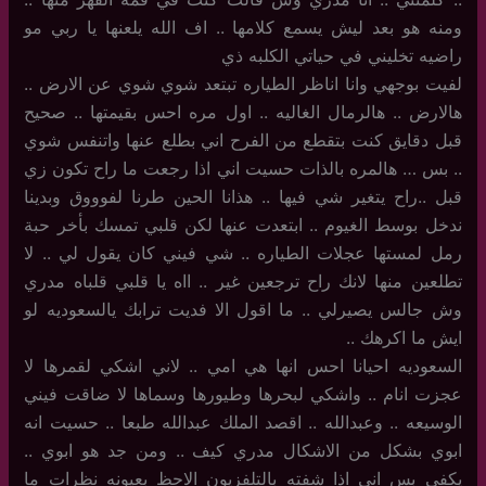
ومنه هو بعد ليش يسمع كلامها .. اف الله يلعنها يا ربي مو
راضيه تخليني في حياتي الكلبه ذي
لفيت بوجهي وانا اناظر الطياره تبتعد شوي شوي عن الارض ..
هالارض .. هالرمال الغاليه .. اول مره احس بقيمتها .. صحيح
قبل دقايق كنت بتقطع من الفرح اني بطلع عنها واتنفس شوي
.. بس … هالمره بالذات حسيت اني اذا رجعت ما راح تكون زي
قبل ..راح يتغير شي فيها .. هذانا الحين طرنا لفوووق وبدينا
ندخل بوسط الغيوم .. ابتعدت عنها لكن قلبي تمسك بأخر حبة
رمل لمستها عجلات الطياره .. شي فيني كان يقول لي .. لا
تطلعين منها لانك راح ترجعين غير .. ااه يا قلبي قلباه مدري
وش جالس يصيرلي .. ما اقول الا فديت ترابك يالسعوديه لو
ايش ما اكرهك ..
السعوديه احيانا احس انها هي امي .. لاني اشكي لقمرها لا
عجزت انام .. واشكي لبحرها وطيورها وسماها لا ضاقت فيني
الوسيعه .. وعبدالله .. اقصد الملك عبدالله طبعا .. حسيت انه
ابوي بشكل من الاشكال مدري كيف .. ومن جد هو ابوي ..
يكفي بس اني اذا شفته بالتلفزيون الاحظ بعيونه نظرات ما