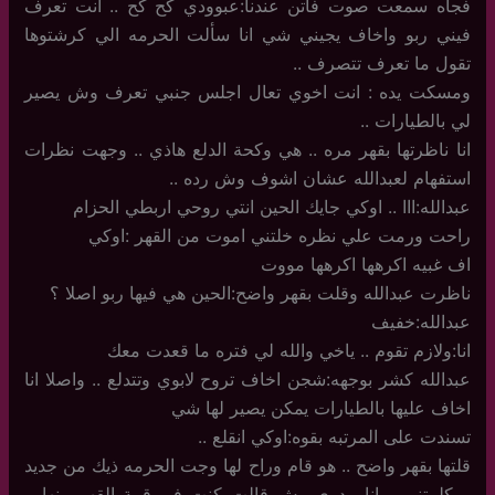
فجأه سمعت صوت فاتن عندنا:عبوودي كح كح .. انت تعرف
فيني ربو واخاف يجيني شي انا سألت الحرمه الي كرشتوها
تقول ما تعرف تتصرف ..
ومسكت يده : انت اخوي تعال اجلس جنبي تعرف وش يصير
لي بالطيارات ..
انا ناظرتها بقهر مره .. هي وكحة الدلع هاذي .. وجهت نظرات
استفهام لعبدالله عشان اشوف وش رده ..
عبدالله:ااا .. اوكي جايك الحين انتي روحي اربطي الحزام
راحت ورمت علي نظره خلتني اموت من القهر :اوكي
اف غبيه اكرهها اكرهها مووت
ناظرت عبدالله وقلت بقهر واضح:الحين هي فيها ربو اصلا ؟
عبدالله:خفيف
انا:ولازم تقوم .. ياخي والله لي فتره ما قعدت معك
عبدالله كشر بوجهه:شجن اخاف تروح لابوي وتتدلع .. واصلا انا
اخاف عليها بالطيارات يمكن يصير لها شي
تسندت على المرتبه بقوه:اوكي انقلع ..
قلتها بقهر واضح .. هو قام وراح لها وجت الحرمه ذيك من جديد
.. كلمتني .. انا مدري وش قالت كنت في قمة القهر منها ..