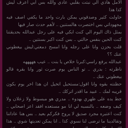
الامل هاذي الي نبتت بقلبي عادي والله بس ابي اعرف ليش
كذا هذا
حاولت كثير وصدقوني يمكن بارت واحد ما يكفي اصف فيه
مجهوداتي بس اختصرت هالستنين .. لأهم حدث صار فيها
بمثل ذاك اليوم الي كنت ابكي فيه على رجل عبدالله بحديقتنا
كنت الحين بنفس حالتي .. بس كنت اكبر بسنتين ..
قلت بحزن وانا على رجله وانا امسح دمعتي:ليش بيغطوني
عنك ؟؟
عبدالله يرفع راسي:كبرنا خلاص يا بنت .. عيب هههههه
ناظرته : بدري .. تو الناس يوم صرت ثور وانا بقره قالو
بيغطوني عنك ..
حظنته بقوه وانا اقول:مستحيل اتخيل ان هذا اخر يوم بكون
قريبه لمك .. عبيد ما اقدر اتركك ..
حط يده على ظهري بهدوء .. مدري هو مبسوط ولا زعلان ولا
كيف وضعه .. بالنسبه لي انا مو مستعده افقد اعز اصحابي ..
كنت اعتبره مجرد صديق لا يروح فكركم بعيد .. بس هنا عاداتنا
وتقالدينا ما ترضى لنا نسوي كذا .. انا يمكن تعديتها شوي .. هذا