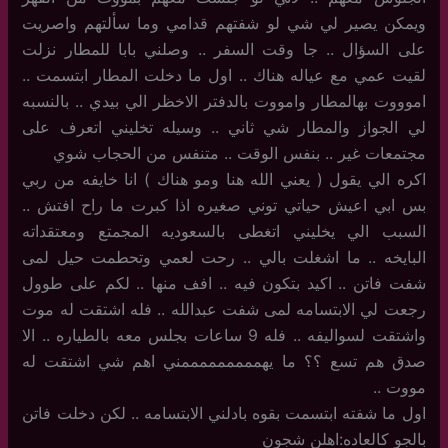
ويمكن يصير لي شي لو شفتهم قدامي وما سألتهم واصريت
على السؤال .. جا وقت السفر .. وصلني بابا للمطار نزلت
لقيت عمي مع عياله هناك .. اول ما دخلت المطار ابتسمت ..
اموووت بهالمطار وامووت بالدفتر الاخظر الي بيدي .. بالنسبه
لي الجواز والمطار شي ثاني .. وسيله تخليني اتعرف على
مجتمعات غير .. بنفس الوقت .. متنفس من الحجاب شوي
اكره الي يقول ( يعني الله هنا ومو هناك ) انا خايفه من ربي
بس ابي اعيش حياتي توني صغيره اذا كبرت ما راح افتش ..
السبب الي يخليني اتغطى بالسعوديه المجمتع ومعتقداته
البايخه .. ما اشغلت بالي .. رحت لعمي وتحطمت حيل لمى
شفت فاتن .. اكيد بتكون فيه .. افف منها .. لكم على طوول
رجعت لي الابتسامه لمى شفت عبدالله .. فله اشتقت له موت
واشتقت لسواليفه .. فله 9 ساعات بجلس معه بالطياره .. الا
صدق هم تسع ؟؟ ما يهمممممممممني اهم شي اشتقت له
مووت ..
اول ما شفته ابتسمت بقوه بادلني الابتسامه .. لكن دخلت فاتن
بالجو كالعاده:اهلن شجون