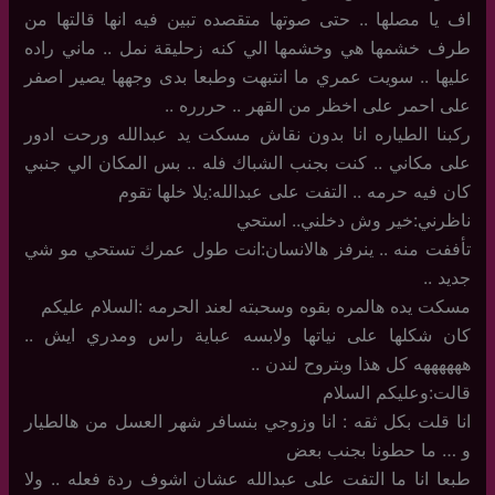
اف يا مصلها .. حتى صوتها متقصده تبين فيه انها قالتها من
طرف خشمها هي وخشمها الي كنه زحليقة نمل .. ماني راده
عليها .. سويت عمري ما انتبهت وطبعا بدى وجهها يصير اصفر
على احمر على اخظر من القهر .. حررره ..
ركبنا الطياره انا بدون نقاش مسكت يد عبدالله ورحت ادور
على مكاني .. كنت بجنب الشباك فله .. بس المكان الي جنبي
كان فيه حرمه .. التفت على عبدالله:يلا خلها تقوم
ناظرني:خير وش دخلني.. استحي
تأففت منه .. ينرفز هالانسان:انت طول عمرك تستحي مو شي
جديد ..
مسكت يده هالمره بقوه وسحبته لعند الحرمه :السلام عليكم
كان شكلها على نياتها ولابسه عباية راس ومدري ايش ..
ههههههه كل هذا وبتروح لندن ..
قالت:وعليكم السلام
انا قلت بكل ثقه : انا وزوجي بنسافر شهر العسل من هالطيار
و … ما حطونا بجنب بعض
طبعا انا ما التفت على عبدالله عشان اشوف ردة فعله .. ولا