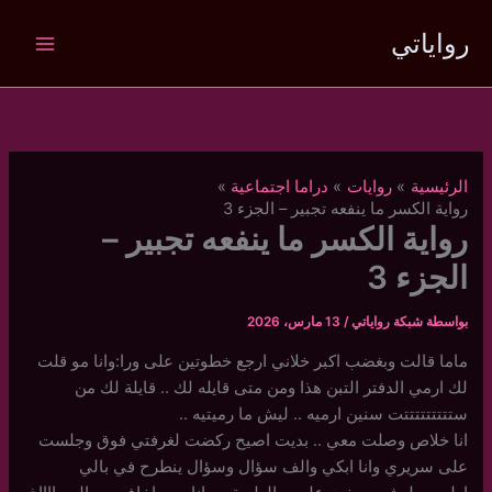
خطي
رواياتي
لى
لمحتوى
الرئيسية
روايات
دراما اجتماعية
رواية الكسر ما ينفعه تجبير – الجزء 3
رواية الكسر ما ينفعه تجبير –
الجزء 3
بواسطة
شبكة رواياتي
/
13 مارس، 2026
ماما قالت وبغضب اكبر خلاني ارجع خطوتين على ورا:وانا مو قلت
لك ارمي الدفتر التبن هذا ومن متى قايله لك .. قايلة لك من
ستتتتتتتتتت سنين ارميه .. ليش ما رميتيه ..
انا خلاص وصلت معي .. بديت اصيح ركضت لغرفتي فوق وجلست
على سريري وانا ابكي والف سؤال وسؤال ينطرح في بالي