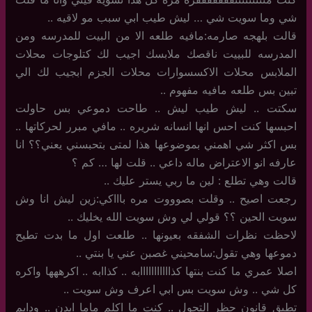
شي وما سويت شي … ليش طيب ابي سبب مو لاقيه ..
قالت بلهجه صارمه:مافيه طلعه الا من البيت للمدرسه ومن
المدرسه للبييت ناقصك ملابسك اجيب لك كتلوجات محلات
الملابس محلات الاكسسوارات محلات الجزم ابجيب لك الي
تبين بس طلعه مافيه مفهوم ..
سكتت .. ليش طيب ليش .. طاحت دموعي بس حاولت
احبسها كنت احس انها انسانه شريره .. مافي مبرر لحركاتها ..
بس اكثر شي اهمني بموضوعها هذا لمتى بتحبسني يعني؟؟ انا
عارفه انو الاعتراض ماله داعي .. قلت لها … كم ؟
قالت وهي تطلع : لين ما ربي يستر عليك ..
رجعت اصيح .. وقلت بصوووت مره باااكي:زين ليش انا وش
سويت الحين ؟؟ قولي لي وش سويت الله يخليك ..
لاحظت نظرات الشفقه بعيونها .. طلعت اول ما بدت تطيح
دموعها وهي تقول:سامحيني غصبن عني يا بنتي ..
اصلا عمري ما كنت بنتها كذااااااااااابه .. كذاابه .. اكرههها واكره
كل شي .. وش سويت بس ابي اعرف وش سويت ..
تطبق قانون حظر التجول .. كنت ما اكلم ماما ابدن .. ودايم