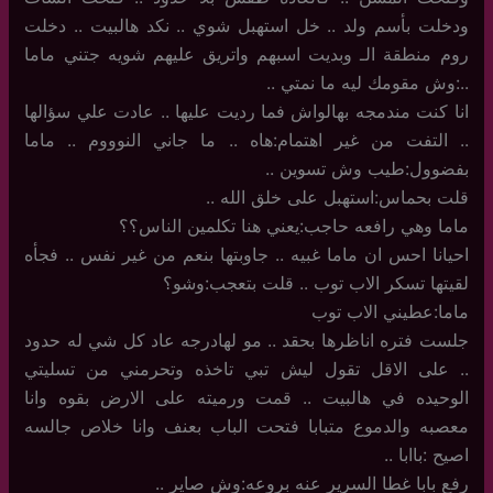
ودخلت بأسم ولد .. خل استهبل شوي .. نكد هالبيت .. دخلت
روم منطقة الـ وبديت اسبهم واتريق عليهم شويه جتني ماما
..:وش مقومك ليه ما نمتي ..
انا كنت مندمجه بهالواش فما رديت عليها .. عادت علي سؤالها
.. التفت من غير اهتمام:هاه .. ما جاني النوووم .. ماما
بفضوول:طيب وش تسوين ..
قلت بحماس:استهبل على خلق الله ..
ماما وهي رافعه حاجب:يعني هنا تكلمين الناس؟؟
احيانا احس ان ماما غبيه .. جاوبتها بنعم من غير نفس .. فجأه
لقيتها تسكر الاب توب .. قلت بتعجب:وشو؟
ماما:عطيني الاب توب
جلست فتره اناظرها بحقد .. مو لهادرجه عاد كل شي له حدود
.. على الاقل تقول ليش تبي تاخذه وتحرمني من تسليتي
الوحيده في هالبيت .. قمت ورميته على الارض بقوه وانا
معصبه والدموع متبابا فتحت الباب بعنف وانا خلاص جالسه
اصيح :باابا ..
رفع بابا غطا السرير عنه بروعه:وش صاير ..