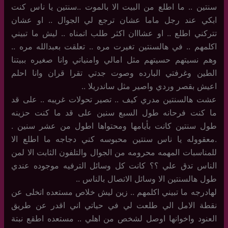
سنتين .. ما اطلع من البيت الا بالموت ..سنتين يا ناس كنت
ابكي عند رجل ماما عشان ترجع لي الجوال .. او عشان
تتركني اطلع .. او عشااان اكثر طلب اتمناه .. ليش ما تبيني
اكلمهم .. في هالسنتين تغيرت مره .. تعلقت بعبدالله مره ..
وهم نسيتهم حسيتهم مثل امالي وامنياتي وانا صغيره ببيتنا
الطين وغرفتي البارده وصوت جدتي تقرا قران وانا احلم
اعيش بقصر وردي واصير مثل ساندريلا ..
عشت هالسنتين مدري كيف .. تصير تحولات غريبه .. على قد
ما كنت فرحانه طول السبع سنين على قد ما كنت حزينه
طول سنتين كانت بأيامها ومحتواها اطول من عشر سنين .
.معقووله يا ناس سنتين محبوسه كني دجاجه ما اطلع الا
للمناسبات المهمه محرومه من الجوال والتلفون الثابت الا لمن
الناس تدق علي ؟؟ كانت كل وسائل الترفيه موجوده عندي
طول هالسنتين الا وسائل الاتصال بالناس ..
لهادرجه ما تبيني اكلمهم .. زين ليش خلاص مستعده اتخلى عن
نقطة الامل الي طلعت لي في حياتي اني اقدر عن طريق
العنود واخوانها اوصل لشخص من اهلي .. مستعده اطقع نبتة