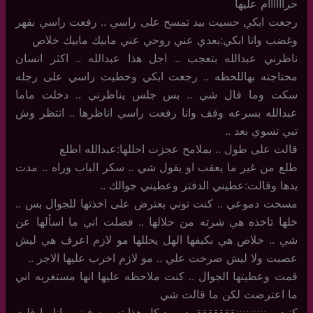
حراااااام عليها
رجعت ابكي حسيت بيد تمسح على راسي .. رفعت راسي بقهر
وغضب وانا ابكي:بعدي عني روحي عني مابيك مابيك خلاص
ناظرني عبدالله بتعجب .. اجل هذا عبدالله .. اكثر انسان
محتاجته بهاللحظه .. رجعت ابكي وحطيت راسي على رجله
سكت وما قال شي .. بس جلس يناظرني .. دخلت ماما
عبدالله بسرعه وقف وانا رفعت راسي اناظرها .. انتظر وش
تبي تسوي بعد ..
قالت على طول .. بملامح عجزت احللها:عبدالله اطلع
طلع من غير ما يعقب او يقول شي .. سكر الباب وراه .. مدت
يدها وقالت:عطيني الدفتر وعطيني جوالك ..
مسحت دموعي .. كنت توني بعترض على اخذتها للجوال بس ..
خلها تاخذه هي شرته من حلالها .. فضلت اني ما اسألها عن
شي .. خلاص هي بكيفها الهل يحللها مو لازم اعرف هي ليش
عصبت ولا ليش صرخت علي .. مو لازم اخرب عليها الاجر ..
قمت وعطيتها الجوال .. كنت ملاحظه عليها انها مستغربه اني
ما اعترضت لكن ما قالت شي
كنت منننننننننقققققققره مره كل هذا تسويه فيني وانا ما قلت