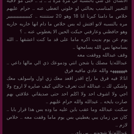
الانسان كل شي بالنسبه لي مره مره بـ .. بـ .. حتى مو لاقيه
التعبير المناسب بحالتي لو خلوني اتغطى عنه .. حرام عليهم
خلاص ما دامنا كبرنا انا 18 وهو 20 سنننننه .. كبببببببببببببير
مره بالنسبه لانو افتش له بس خلاص ما دام انها خاربه خاربه
وهو حافظني وعارفني حبكت الحين الا يغطوني عنه .. ؟
يوم عن يوم بديت اكره ماما على قد ما كنت اعشقها .. الله
يسامحها بس الله يسامحها ..
وقف عبدالله ووقفت معه
عبدالله:يا مصلك يا شجن انتي ودموعك ذي الي مالها داعي ..
هههههههه والله عادي مافيه فرق
انا:لا فيه فرق ما راح اقدر اقعد معك زي اول واسولف معك
واشكي لك .. عبدالله انت تعرف حالتي كيف صايره لا اروح ولا
اجي ولا اشوف احد ولا اكلم احد حتى صديقاتي علاقتي بهم
صارت بايخه .. عبدالله والله حرام عليهم ..
سكتت عبدالله وما عقب باين عليه ما وده بس هذا قرار بابا ..
كان من زمان يبي يغطيني بس يوم ماما وقفت معه .. خلاص
لازم ..
عبدالله:يلا شجونه .. بي باي ..