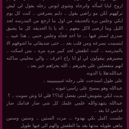
اروح لبابا اسأله واترجاه وشوي ابوس رجله يقول لي ليش
تركههم لكن مو راضي يقول .. دايم يصرفني .. كنت كل يوم
ابكي وجلس بره بالحديقه من اول ما ارجع من المدرسه لحد
الليل وما ارضى ااكل معهم .. ااه يا ذا الحديقه كل ما يضيق
صدري اسنتر فيها … جا احد فجأه وجلس جنبي .. هذا عبيد ..
ابتسمت بسرعه ومن قلب بعد … حتى صديقاتي ما اشوفهم الا
بالمدرسه .. كنت اطفش لحد كبير مره مره .. بس اسكت ..
مصيرهم بيقولون لي او انا راح اعرف .. والي مخليني ساكته
انهم متفضلين علي بخيرهم .. الله يجزاهم خير بعد ..
عبدالله:هلا يا الدوبه
على طول انسدحت على رجله:عبييييييييد ..
عبدالله وهو يمسح على راسي:عيونه ..
بديت ابكي بشويش:لمتى بفضل كذا؟؟ قلي انا وش سويت .. ؟
عبدالله يتنهد:والله علمي علمك كل شي صار قدامك صار
قدامي انا بعد ..
جلست اكمل بكي بهدوء … مرت السنين .. وسنين وسنين
ماهي طويله مدتها بقد ما الطفش والهم الي فيها طويل