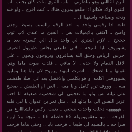
الترم الثاااني وهو يناظرني .. باب الثنوي بنات كان بجنب باب
الثنوي اولاد فكانو اذا طلعو يمرون هناك .. كنت افرح .. واو فله
ودجه وصياعه واستهبااال ..
طبعا اذا رقمني واحد ما اخذ الرقم والسبب بسيط وجدن
واضح .. اكتفي بالايميلات بس .. الحين ما عندي لاب توب
خخخخ .. لازم اشتري لي واحد بدال الي كسرته بعد ما
يشوووف بابا النتيجه .. لاني طبيعي بجلس طووول الصيف
احرس الرياض وخلق الله يسافرون ويروحون ويجون .. على
الاقل الدمام ولا جده .. لا مافي .. قلدت صوت ماما وهي
تقولها وانا اضحك .. اشرت لمهند يرووح لان بابا هنا ومابيه
يشوووفني اكلمه او هو يكلمني والافضل بعد اني اصلا طفشت
منه .. اوووف ترم كامل وانا معه .. العن ام الطفش .. صحيح
على نياته بس ولو ما تعجبني الي شخصيته ضعيفه انا احب
عزيز النفس الي ما يذلها ابد .. مثل نمر بن عدوان يا لبى قلبه
.. ههههههه دخلت واخذت نتيجتي .. بغيت اركض بالشاااارع من
الفرحه .. مو معقوووووله 95 فاصله 66 .. نتيجه ولا اروع
صرااحه .. بالنسبه لي طبعا .. فرحت بابا .. وحتى ماما فرحت
مع ان اخلاقها قاافله هاليومين .. وريتها النتيجه بفخر .. ابتسمت