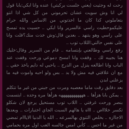
رحت له وجثيت (يعني جلست بركبتي) عنده وانا ابكي:بابا قول
لي انا وش سويت عشان تحرموني من كل شي اذا انتو
بتعاملوني كذا كان ما اخذتوني من الاساس والله حرام
عليكموحطيت راسي عالسرير وانا ابكي .. حسيت يده تمسح
على راسي وهو يتنهد .. بعدين قال:وش خذت منك؟قلت وانا
على نفس حالتي:الللاب توب ..
رفع راسي وطالعني بإبتسامه .. قام من السرير وقال:خليك
هنا بجيبه لك .. وقفت وانا امسح دموعي ورحت وقفت عند
الباب وانا اطالعه ينزل من الدرج .. ياحبي له دايم ياخذ حقي ..
مع ان علاقتي فيه مش ولا بد .. بس ولو احبه واموت فيه ما
يزعلني ابدن
بعد دقايق رقت ماما معصبه ومرت من جبني من غير ما تتكلم
.. يمكن بابا هزأها .. ههههههههههههه هزأها مره وحده .. ابتسمت
بنصر ورحت غرفتي .. اللاب توب مستحيل يرجع لان شكلو
تكسر خلاااص .. اااه يا هالهم السبت الجاي اختبارات .. وبعدها
الاجاازه .. بخلص الثنوي بهالسرعه .. الله يا الدنيا الايااام تمضي
من غير ما احس .. كأني امس جالسه العب اول مره بحمامي