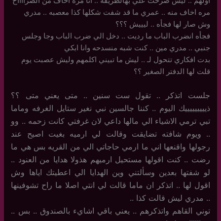
اولهم .. ليش صرخت علي بهالطريقه .. انا مره اخاف من الصرااااخ
مره اخاف منه .. عمري ما قد شفت شكلها كذا معصبه .. مدري
وش صار لها فجأه .. ليييش ؟؟؟
فجأه انضرب الباب ما رديت .. دخل الي ضرب الباب وجا وجلس
جنبي .. مدري مين .. كنت شبه منسدحه وانا ابكي
بدت افكاري تتحول لـ .. ليش ما تبيني اكلمهم وليش عصبت يوم
قلت لها الدفتر الصغير ؟؟
جلست اتذكر .. تقول ست سنين .. متى يعني متى ؟؟
ذيييييييييك اليوم .. كننا جالسين نبي نغير ستايل الغرفه وماما
تبي ترمي الاشياء الي مالها داعي لان غرفتي كانت زحمه .. وو
.. ويوم شافته تضايقت وقالت لي ارميه بغيت اصيح عند
رجولها واقنعها اني ما ارمي حاجاتي الي من القريه بس هي ما
رضت .. كنت اقولها مستحيل ارميهم هذولا هدايا من العنود ..
لو شفتها بعدين وسألتني وين الهدايا الي اعطيتك اياها وش
اقول لها .. اتذكر ان ماما قالت لي انتي اصلا ما راح تشوفينها
.. مدري ليش قالت كذا ..
توني القاهم واتذكرهم .. يعني باقي اشايء بالصندوق .. بس ..