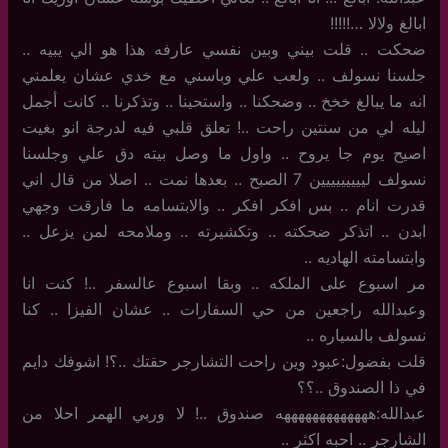
ابالغ ولالا …!!!!!
ضحكت .. قلت بيني وبين نفسي عارفه هذا هو الي يبيه ..
جلسنا نسولف .. ولعب علي وباسني مع خدي عشان يعلمني
انه ما يبالغ خخخ .. وضحكنا .. واستحينا .. وتذكرنا .. كانت أجمل
ليله لي من سنتين راحت ..! تعلق قلبي فيه لدرجة انو بغيت
اصيح يوم جا يروح .. واول ما وصل بيته دق علي وجلسنا
نسولف لييييييييين 7 الصبح .. بعدها نمت .. اصلا من قال اني
قدرت انام .. بس افكر افكر .. والابتسامه ما فارقت وجهي
ابدن .. اتذكر ضحكته .. وتكشيرته .. وملامحه لمن يزعل ..
وابتسامته الهاديه ..
مر اسبوع على الملكه .. وبقا اسبوع عالسفر ..! كنت انا
وعبدالله راجعين من حي السفارات .. عشان الفيزا .. كنا
نسولف بالسياره ..
قلت بفضول:عبود وين راحت التشارجر حقتك ..؟! اشوفك دايم
في ذا الصندوق ..؟؟
عبدالله:هههههههههههههه صندوق ..! لا وربي الهمر احلا من
الشارجر .. احبه اكثر ..