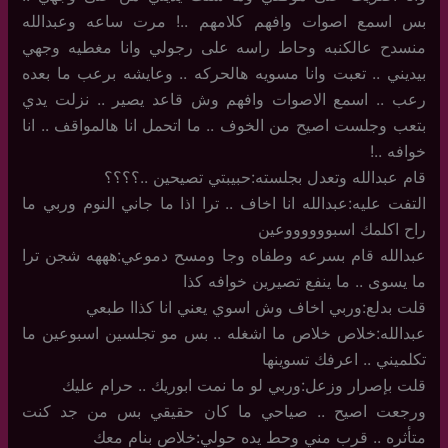
بس اسمع اصوات وافهم كلامهم ..! مرت ساعه وعبدالله
منسدح عالكنبه وحاط راسه على رجولي وانا مغطيه وجهي
بيديني .. تعبت وانا مسويه هالحركه .. وعايشه برعب ما بعده
رعب .. اسمع الاصوات وافهم وش قاعد يصير .. نزلت يدي
بتعب وجلست اصيح من الخوف .. ما اتحمل انا هالمواقف .. انا
خوافه ..!
قام عبدالله وتعدل بجلسته:حبيبتي تصيحين ..؟؟؟؟
التفت عليه:عبدالله انا اخاف .. ترا اذا ما جاني النوم وربي ما
راح اكلمك اسبووووووعين
عبدالله قام بسرعه وطفاه وجا ومسح دموعي:هههه شجن ترا
ما يسوى .. ما ينفع تصيرين خوافه كذا
قلت بدلع:وربي اخاف وش اسوي يعني انا كذاا طبعي
عبدالله:خلاص خلاص ما اشغله .. بس مو تجلسين اسبوعين ما
تكلميني .. اعرفك تسوينها
قلت بإصرار وزعل:وربي لو ما نمت ابوريك .. حرام عليك
ورجعت اصيح .. صياحي ما كان حقيقي بس من جد كنت
متأثره .. قرب مني وحط يده حولي:خلاص بنام معك