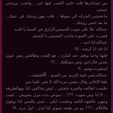
تبي تستاجرها قلت خلني اكسب فيها خير .. وانشب بزوجتي
حبيبتي
ماعجبتني الحركه الي سواها .. قلت بقهر:زوجتك في عينك…
ما بعد اصير زوجتك ..
عبدالله علا على صوت الجسمي:الرازق في السما يا الدبه
قصرت على الصوت:ماحب الجسمي يا النحيف
عبدالله:انا احبه ..
انا:عاد انا كرهته ..!!!!
قلتها واحنا نوقف عند اشاره .. هو التفت وطالعني بنص عيون
بعدين قال:انتي وش مشكلتك …؟؟
استغربت:وشو ..؟!
عبدالله:يعني قمة التزبيد من الصبح .. أأأففففف ..
طفا الاغاني وقال بنفس نبرته:الله لا يغير علينا بس
جلست اطالعه والعبره خنقتني .. ليش يحاكيني كذا وبهالطريقه
… !!! انا وش سويت ؟؟؟ .. دموعي بدت تنزل بشويش .. لفيت
وجهي عالجهه الثانيه وجلست ابكي .. ليش يكلمني كذا ويقول
هالكلام ..؟؟؟ مو من طبعه يسوي كذا ابدن .. اول مره ..!!!