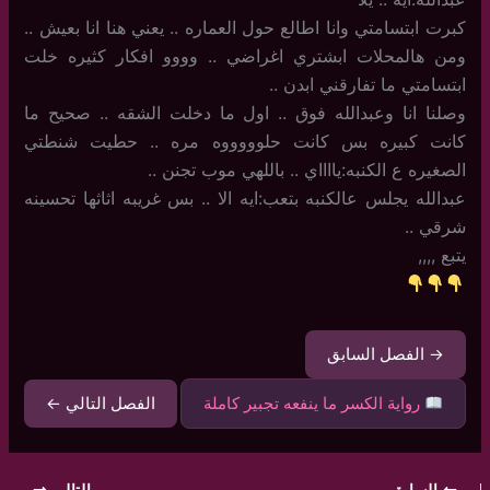
كبرت ابتسامتي وانا اطالع حول العماره .. يعني هنا انا بعيش ..
ومن هالمحلات ابشتري اغراضي .. وووو افكار كثيره خلت
ابتسامتي ما تفارقني ابدن ..
وصلنا انا وعبدالله فوق .. اول ما دخلت الشقه .. صحيح ما
كانت كبيره بس كانت حلوووووه مره .. حطيت شنطتي
الصغيره ع الكنبه:يااااي .. باللهي موب تجنن ..
عبدالله يجلس عالكنبه بتعب:ايه الا .. بس غريبه اثاثها تحسينه
شرقي ..
يتبع ,,,,
→ الفصل السابق
رواية الكسر ما ينفعه تجبير كاملة
الفصل التالي ←
السابق
التالي