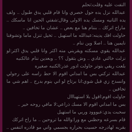
التفت عليه وقلت:تحلم
عبدالله نزل يده حول خصري وانا قام قلبي يدق طبول .. ولف
يده الثانيه ومسك يده الاولى وقال:شفتي الحين انا ماسكك ..
ماراح اتركك .. بننام هنا مع بعض .. عشان ما تخافين ..
حاولت افك يدينه:عبدالله ما استهبل .. تخيل تنزل ماما وتشوفنا
نايمين هنا .. اصلا وين ننام ..
عبدالله يقوي مسكته ويقربني منه اكثر وانا قلبي يدق اكثر:لو
نزلت خالتي عادي .. وش بتقول ؟؟ .. وبعدين ننام عالكنبه
بلعت ريقي بتوتر حاولت ادور عذر:الكنبه صغيره
عبدالله تركني بس ما امداني اقوم الا حط راسه على رجولي
وانسدح زي قبل شوي:انا برتاح لو اني بنوم بدرج .. اهم شي ما
تخافين ..
حاولت اقوم:اقول بلا استهبااال
بس ما امداني اقوم الا مسك ذراعي:لا مافي روحه خير ..
سحبت يدي:عبووود وربي ما استهبل
قام بسرعه وحظني مع ورا:والله ما تروحين .. ما راح اتركك
بقربه لهادرجه حسيت بحراره بجسمي واني مو قادره اتنفس ..