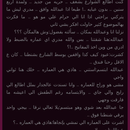
كنت اطالع الشوارع بشغف .. حريه من جديد .. ولمدة اربع
سنين .. بدون عبايه ..! طبعا اذا عبدالله وافق .. مدري ليش ما
يتركني براحتي اذا انا الي حرام علي مو هو .. ما فكرت
بهالموضوع كثير حاولت افكر بشي ثاني
نزلنا انا وعبدالله بمكان .. سألته بفضول:وش هالمكآن ؟؟؟
عبدالله:هنا شقتنا .. بس والله مدري اي عماره بالضبط ولا
ادري من وين اخذ المفاتيح ..!؟
كشرت:عبود كيف كذا واقفين بوسط الشارع بشنطنا .. كان ع
الاقل رحنا فندق ..
عبدالله ابتسم:استني .. هاذي هي العماره .. خلك هنا ثواني
واجي
مشى هو وراح للعماره .. وانا تسندت عالجدار بملل اطالع الي
رايح والي جاي .. والابتسامه رغم الطفش الي اعيشه ما
فارقت وجهي
جا عبدالله بعد شوي وهو مبتسم:يلا تعالي نرقا .. بيجي واحد
يرقي شنطنا فوق ..
اشرت على العماره الي نمشي بإتجاها:هاذي هي العماره ..؟
عبدالله:ايه .. يلا