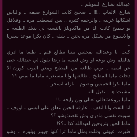
عبدالله بشارع السويلم ..
شارع الالعاب ..!!! .. صحيح كانت الشوارع ضيقه .. والناس
اشكالها غريبه .. والزحمه كثيره .. بس انبسطت مره .. وفلافل
بو سميح كانت الذ من ماكدونلز بالنسبه لي بذيك الطلعه ..
والاسبوع مر بشكل مره يجنن .. بليله .. كان بكرا موعد سفرنا
..
كنت انا وعبدالله بمجلس بيتنا نطالع فلم .. طبعا ما ادري
هالفلم وش نوعه او وش قصته ما رضا يقول لي عبدالله حتى
عن اسمه .. توني طالعه من المطبخ ومعي البوب كورن الا
دخلت ماما المطبخ .. طالعتها وانا مستغربه:ماما ما نمتي ؟؟
ماما:بكرا الخميس وبصوم .. نازله اتسحر ..
مشيت:اها .. تقبل الله ..
ماما بروعه:تعالي تعالي وين رايحه ..!!
انا التفت وانا اتفف .. عارفه الحين بتعلق على لبسي .. اووف ..
سويت نفسي مادري وش تقصد:وشو ؟؟
ماما:الحين بتروحين لعبدالله كذا ..؟؟!
طيرت عيوني وقلت بملل:ماما ترا كلها جيينز وبلوزه .. وشو