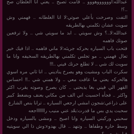
عبدالله:اووووووهووو .. قامت تصيح .. يعني انا الغلطان صح
..؟!
التفت وصرخت بأعلي صوتي:لا انا الغلطانه .. فهمني وش
سويت عشان تكلمني بهالطريقه
عبدالله:لا..؟ وش سويتي .. ابد ما سويتي شي .. ولا ترفعين
صوتك فاهمه
فتحت باب السياره بحركه جريئه:لا ماني فاهمه .. اذا فيك خير
تعال فهمني .. مو تجلس تكلمني بهالطريقه السخيفه وانا ما
سويت لك شي .. لا تطلع حرتك فيني ..!!!
سكرت الباب ومشيت وهو يصرخ يناديني .. انا ثاني مره اسوي
هالحركه يعني ما عاقت معي .. ولا همني شي ..!! احساس
القهر الي فيني بغا يذبحنى .. كان يصرخ وصوته يقرب اكثر
واكثر .. فجأه احسيت اني الف من مكاني بعنف وبضغط كبير
على ذراعي:شجون امشي ارجعي السياره .. ترانا بنص الشارع
سحبت يدي بس ما قدرت:بعّد عني منيب راااااااجعه
سحبني وركبني السياره وانا اصيح .. ومشى بالسياره ودخل
وسط حاره وطفاها .. وتنهد .. قال بهدوء:وش ذا الي سويتيه
قبل شوي ..؟