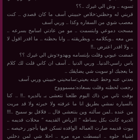
تسويه .. وش الي غيرك ..؟؟
قربني له وحظني:خلاص حبيبتي آسف ما كان قصدي .. كنت
معصب شوي من السفاره وكذا .. وربي آسف
مسحت دموعي وابتسمت .. مو من عادتي اسامح بسرعه ..
بس معه ..وبكلامه .. وبطريقته .. وانا بحظنه .. ما اقدر اقول لا
.. ولا اقدر اعترض ..!!
غمضت عيوني وقلت بإبتسامه وبهدوء:وش الي غيرك ؟؟
باس راسي:الدنيا.. وربي الدنيا .. آسف ان كاني قلت لك كلام
ما يعجبك او سويت شي يضايقك ..
بعدني عنه وحط عينه بعيني:سامحيني حبيبتي وربي آسف
رجعت لحظنه وقلت بسعاده:مسموووح
بوقت ثاني من ذاك اليوم طلعنا نتعشى بـ بالديره ..!! .. كنا
بالسياره نمشي بطريق انا ما عرفته ولا خبرته ولا قد مريت
من عنده ..لمن سألته وين بنتعشى قال .. فلافل بو سميح ..!!!
الديره كانت بكل بساطه ” الرياض القديمه ” محلات قديمه ..
بيوت قديمه صارت العماله الوافده تسكن فيها بأجور رخيصه ..
اشياء حلوه .. انبسطت مره مره .. احلا شي لمن دخلني