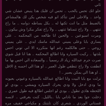
ثاني
حلو انك تحس بالحب .. تحس ان قلبك هذا ينبض عشان شي
واحد .. والاحلى لمن تتأكد انو فيه شخص يكن لك هالمشاعر
بالضبط مثل ما انت تكنها له .. بكل بساطه دوامه .. ما راح
تنتهي .. ولا راح تتمناها تنتهى .. ولآ راح تفكر ببكرا وش بيكون ..
ومرت اسبوعين .. والحين انا طالعه من المحكمه .. على
يساري بابا وعلى يميني عبدالله ماسك ايدي .. على يميني
زوجي .. حتى هالكلمه رغم انها متكرره الا اني توني احس
بلذتها .. ركبت السياره وانا اطالع المحكمه .. هنا انا قبل شوي
صرت حرم عبدالله زياد الـ رسمياً .. والسعاده الي احس بها ما
انطفت ولا راح تنطفي طول العمر .. او هذا الي احسه ع الاقل
.. او هذا الي يمكن يصير .. !
نزلت مع بابا البيت وانا اطالع عبدالله بالسياره وعيوني بعيونه
ما ودي ادخل ولا ودي يحرك السياره ويمشي .. بودي لو
اللحظه هاذي تطول .. بودي لو اجلس اطالع فيه طول عمري ..
دخلت جوا بعد ما ناداني بابا ..بالليل.. كنت بغرفتي .. لابسه
فستاني الوردي .. شعري كان تايتنك و مكياجي خفيف مره