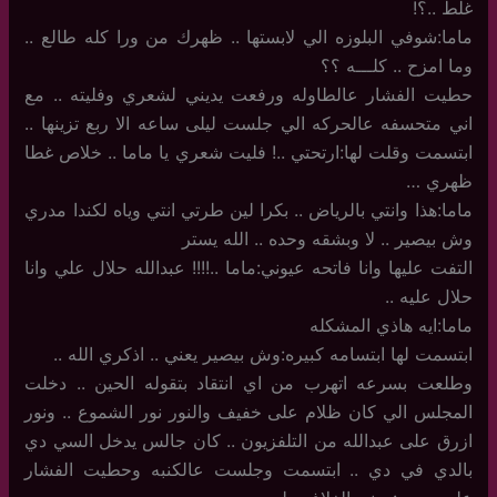
غلط ..؟!
ماما:شوفي البلوزه الي لابستها .. ظهرك من ورا كله طالع ..
وما امزح .. كلـــه ؟؟
حطيت الفشار عالطاوله ورفعت يديني لشعري وفليته .. مع
اني متحسفه عالحركه الي جلست ليلى ساعه الا ربع تزينها ..
ابتسمت وقلت لها:ارتحتي ..! فليت شعري يا ماما .. خلاص غطا
ظهري …
ماما:هذا وانتي بالرياض .. بكرا لين طرتي انتي وياه لكندا مدري
وش بيصير .. لا وبشقه وحده .. الله يستر
التفت عليها وانا فاتحه عيوني:ماما ..!!!! عبدالله حلال علي وانا
حلال عليه ..
ماما:ايه هاذي المشكله
ابتسمت لها ابتسامه كبيره:وش بيصير يعني .. اذكري الله ..
وطلعت بسرعه اتهرب من اي انتقاد بتقوله الحين .. دخلت
المجلس الي كان ظلام على خفيف والنور نور الشموع .. ونور
ازرق على عبدالله من التلفزيون .. كان جالس يدخل السي دي
بالدي في دي .. ابتسمت وجلست عالكنبه وحطيت الفشار