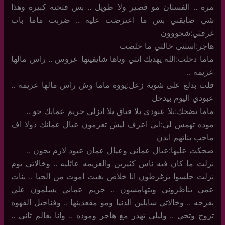
مره .. الفستان مو قصير ولا طويل .. بس فتحته كبيره وهذا
شي ضايقني بس ما اعترضت عليه .. ضربت ماما باب
غرفتي:شجووون
هاجر:استني خالتي ما خلصت
ماما دخلت:الله يهديك انتي وياها شايفينها عروس .. راس مالها
عزيمه ..
قلت بدلع على شوية زعل:يووه ماما وش راس مالها عزيمه ..
عبودي اليوم بيدخل
ماما تضحك:بلا عبودي بلا فتاق يلا انزلي حريم عمانك جو ..
موده تهمس لي:ابي اعرف ليش تعزمون عيال عمانك ذولا اف
ماحب بناتهم ابدن
ضحكت عليها:عيال عماني وعيال عمان عبود لازم يجون ..
نزلت ما كان فيه ناس كثيرين والعزيمه عائليه .. وخالاتي يوم
نزلت جلسوا يزغرطون انا خلاص بغيت اموت من الحيا .. بنات
عمي يناظروني ويتهامسون .. حريم عماني يسلمون علي
بفرحه .. وخالاتي شايلين الدنيا ومو مقعدينها .. وفناجيل القهوه
تروح وتجي .. وليلى تهذر مع هاجر وموده .. وانا بعالم ثاني ..