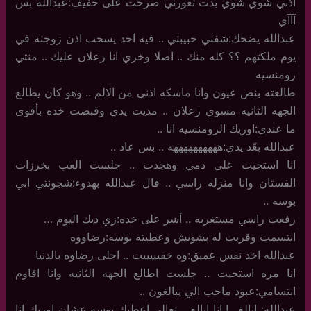
اذني شوي شوي بدت تعورني صرخت على خفيف:عبدالله بس
آآآي
عبدالله يضحك:شفتي حبيبتي .. فيه احد يسحب اذن زوجته في
يوم ملكتهم ؟؟ كله منك .. اصلا وخري انا زعلان عليك .. منتي
رومنسيه
طالعته بنص عيون وانا ماسكه اذني من الالم .. وهو كان يطالع
الجهه الثانيه مسوي زعلان .. مديت يدي وقبصت خده بأقوى
ما عندي:اوريك الرومنسيه انا ..
عبدالله بعّد يدي:ههههههههههه .. بس عاد ..
انا استحيت على دمي وهجدت .. جلست العب بخرزات
الفستان وانا منزله راسي .. قال عبدالله بهدوء:شجونتي ابي
بوسه ..
رفعت راسي مستغربه .. أشر على خده:زي ذيك اليوم …
ابتسمت وقربت له بشويش وعطيته بوسه:رضاووه
عبدالله اخذ نفس عميق:وه خقيييييت .. احلى رضاوه بالدنيا
انا مره استحيت .. جلست اطالع الجهه الثانيه وانا اقاوم
ابتسامي:عبود ماحب الي يبالغون ..
عبدالله: ابالغ ..! انا ابالغ .. تعالي اعطيك بوسه عشان اوريك انا