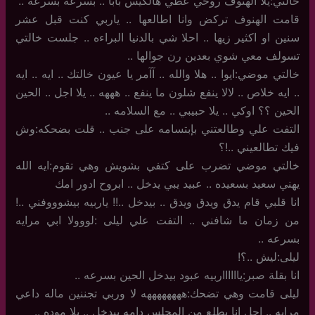
خالتي:يلا الهنوف روحي عطي هالكيس بابا .. بسرعه بسرعه ..
قامت الهنوف تركض وانا اطالعها .. ياربي كنت قبل عشر
سنين او اكثير زيها .. احلا شي بالدنيا البراءه .. جلست خالتي
تسولف معي شوي بعدين رن جوالها ..
خالتي موضي:ايوا .. هلا والله .. آآمر يا عيون خالتك .. ايه .. ايه
.. ايه خلاص .. لالا ينفع شلون ما ينفع .. هههه .. يلا اجل .. الحين
الحين ؟؟ اوكي .. يلا حبيبي .. مع السلامه ..
التفت علي وطالعتني بإبتسامه على جنب .. قلت بضحكه:وش
فيك تطالعيني ..!؟
خالتي موضي تضرب على كتفي بشويش وهي تقوم:ايه الله
يهني سعيد بسعيده .. عبيد يبي يدخل .. ابروح ادور امك
انا قلبي قام يدق ويدق ويدق .. بيدخل ..!! ياربيه بيشوووفني ..!
من زمان ما شافني .. التفت علي ليلى :لووولا ابي مرايه
بسرعه ..
ليلى:ليش ..؟!
انا بقلة صبر:يااااااربيه عبود بيدخل الحين بسرعه ..
ليلى قامت وهي تضحك:ههههههههه لا وربي تجننين ماله داعي
مرايه .. اجل انا بطلع من المجلس دامه بيدخل .. يلا موده ..