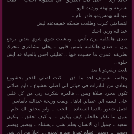
بسرعه وبلهفه ورديت:الوو
عبدالله بهمس:مو قادر انام ..
ابتسامتي كبرت وطلعت ضحكه خفيفه:هه ليش
عبدالله:وربي احبك
صدى هالكلمه يرن بأذني .. ويتشتت شوي شوي بعدين يرجع
يرن .. صدى هالكلمه يلمس قلبي .. يخلي مشاعري تتحرك
بطريقه عمري ما حسيت فيها .. تخليني احس بالحياة قد ايش
حلوه ..
بلعت ريقي:وانا بعد
وجلسنا نسولف لحد ما اذن .. كنت اصلي الفجر بخشووع
وهاذي من النادرات في حياتي اني اصلي بخشوع .. دايم صلاتي
تكون مجرد صلاة وبس .. هالمره شكرت ربي من كل قلبي
على النعمه الي عطاني اياها .. ونمت وريحة عبدالله بأنفاسي
اجمل شعور بالدنيا السعاده .. الحب .. وانو يتحقق لك حلم ..
بدون ما تفكر هالحلم كيف بيكون .. او كيف تحقق .. بتكون
سعيد .. جميل ان الانسان يحلم بشي .. يستناه .. ويصبر ويصبر
ويصبر .. وبعدين تطلع ثمرة صبره لذيذه … احلا من اي شي