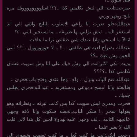
صرخت:انت اللي ليش تكلمني كذا ..؟؟! اسلووووووووبك مره
بايخ ويقهر وربي
عبدالله:حلو صرت انا راعي الاسلوب البايخ وانتي الي ابد
استغفر الله .. ليش نزلتي بهالطريقه .. ما تستحين انتي ..؟!
انا:لآ ما استحي واذا عندك شي طقلني ترا ما عاقت
عبدالله بصراخ:لعبه هي طلقني .. !! .. لا حوووووول ..!؟؟ انتي
الحين وش فيك ..؟؟
بديت ابكي اكثر:انت الي وش فيك علي انا وش سويت عشان
تكلمني كذا ..؟؟؟؟
عبدالله فتح الباب ونزل .. ولف وجا عندي وفتح باب:فحزي ..
طالعته وانا امسح دموعي ومستغربه .. عبدالله:فحزي بجلس
جمبك ..
فحزت ومدري ليش سويت كذا بس كانت نبرته .. ونظراته وهو
يقولها سحر ..! سكر الباب..لحظه سكوت وانا لافه وجهي
عالجهه الثانيه .. لف وجهي عليه بهدوء:الحين كل هذا لاني قلت
الله لا يغير علينا ..
رجعت ابكي:انت ما كنت كذا .. ما كنت تعصب وتسوي الي