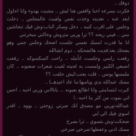
ذوقك ..
فكرت بسرعه احنا واقفين هنا ليش .. مشيت بهدوء وانا احاول
ابعد عنه .. تعديته وخذت نفس ولفيت عالمجلس .. دخلت
وجلس على اقرب كنبه .. دخل وسكر الباب:وش فيك تنحاشين
مني .. فيني ريحه ؟؟ ترا وربي متروش وخالتي مبخرتني
انا ما قدرت امسك نفسي جلست اضحك وجلس جمي وهو
يضحك بعد:فديت هالضحكه .. دوم انشالله
رفعت راسي وجلست اتأمله .. راحت السكسوكه .. رفعت
اصبعي الكبير ولمست به لحيته لقيت شعرات صغنونه .. كان
ملمسها يونس .. قلت بعتب:ليش حلقت ؟؟
مسك عبدالله يدي وباسها:ما عاد اعيدهــا ..
كبرت ابتسامتي وانا اطالع بعيونه … ياناااس وربي احبه .. احس
اني بموت من كثر ما احبه ..!
عبدالله:وربي مو مصدق انك صرتي زوجتي .. يووه .. اقدر
اسوي فيك الي ابي
ضحكت:وش بتسوي .. ترا بصرخ
مسك اذني وعفطها:صرخي صرخي