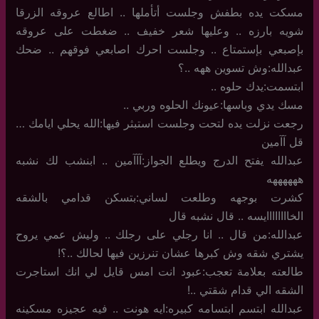
مسكت يده بطفش وجلست أتأملها .. اطالع عروقه الزرقا
شويه بارزه .. وعليها شعر خفيف .. ضغطت على عروقه
بإصبعي بإستمتاع .. وجلست احرك اصابعي فوقهم .. ضحك
عبدالله:وش تسوين ههه ..؟
ابتسمت:يدك حلوه ..
مسك يدي وباسها:عيونك الحلوه وربي ..
رجعت نزلت يده لتحت وجلست استبثر فيها:الله يحلي ايامك …
قل آآمين
عبدالله يفتح الدرج ويطلع الجواز:آآآمين .. ابنشب لك نشبه
ههههههه
كشرت بوجهه وطلعت لساني:بتسكن قدامي بالشقه
الخاااااااايسه .. قال نشبه قال
عبدالله:من قال .. انا رجلي على رجلك .. وليش عمي يروح
يشتري شقه وش كبرها عشان تنرزين فيها لحالك ..؟!
طالعته بعلامة تعجب:عبود انت امس قايل لي انك استاجرت
الشقه الي قدام شقتي ..!
عبدالله ابتسم ابتسامه كبيره:ايه هونت .. فيه عجيزه مسكينه