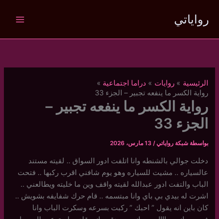
خطي
رواياتي
لى
لمحتوى
الرئيسية
روايات
دراما اجتماعية
رواية الكسر ما ينفعه تجبير – الجزء 33
رواية الكسر ما ينفعه تجبير –
الجزء 33
بواسطة
شبكة رواياتي
/
13 مارس، 2026
دخلت جوالي بالشنطه وانا اتلفت ادور السواق .. لقيته مستند
عالسياره .. مشيت للسياره وهو يوم شافني اقرب ركبها .. فتحت
الباب والتفت ادور عبدالله لقيته واقف وين ما خليته ويطالعني ..
اشرت له بيدي بي باي وانا مبتسمه .. قام حرك شفايفه بشويش ..
كان باين انه يقول ” احبك ” ركبت بسرعه وسكرت الباب وانا