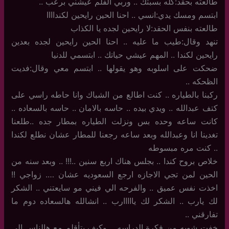
طالعته بحقد:كله بسبتك .. وربي الفلم عيشني برعب ..
ابتسم ومسك يدي:انسي .. احنا الحين رايحين لكنداااا
طالعته بنفس الحقد:لا رايحين لجده يا الكذاب
تنهد وقال:طيب ما عليه .. احنا الحين رايحين لجده بعدين
رايحين لكندا .. المهم عيشي حياتك .. ابتسمي للدنيا
ضحكت على اسلوبه وهو يقولها .. ابتسم معي وقال:فديت
الظحكه ..
ركبنا بالطياره .. كنت اطالع من الشباك وانا حاطه راسي على
كتف عبدالله .. ويدي بيده .. حاسه بالامان .. حاسه بالسعاده ..
كانت ساعه وحده بس ونزلت الطياره بمطار جده ..طلعنا
تغدينا انا وعبدالله وبعد ساعه رجعنا للمطار عشان نطلع لكندا
.. كنت مره مبسوطه
خلاص بروح كندا .. بجلس هناك اربع سنين ..!!! .. وبعد سنه من
الحين لمن تجي الاجازه ارجع السعوديه عشان …. زواجي !!
اخذت نفس عميق .. والفرحه الي فيني مو سايعتني .. الشكر
لك يارب .. الشكر لك يااااارب .. انشالله هالسعاده دوم ما
تفارقني ..
خفت شويه من فكرة الدراسه .. وكيف بتأقلم مع هالناس الي