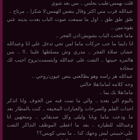
قلت بهمس:طيب بجلس .. بس بعد شوي
عبدالله قرب مني اكثر وقال بنفس الهمس:لا شكرا .. مرتاح ..
طق طق طق .. اول ما سمعت صوت الباب بعدت يدينه عني
بقوه:مين ..
ماما فتحت الباب بشويش:اذن الفجر ..
انا دايما ما حب حركات ماما لمن تجي تدخل علي انا وعبدالله
عشان صلاة الفجر .. مدري وش مسلطها علينا ..!! .. بس
هالمره حبيتها .. التفت على عبدالله وابتسمت:بروح اجيب لك
سجاده
عبدالله هز راسه وهو يطالعني بنص عيون:روحي ..
وجه كلامه لماما:هلا خالتي
ماما:هلا بك يما ..
باليوم الي بعده .. والي ما نمت فيه من الخوف وانا اتذكر
احداث الفلم والصرخات والعبارات المخيفه .. كنت بالمطار بعد
ما ودعت ماما وبابا وليلى وكل صديقاتي .. ومتجهين انا
وعبدالله للطياره .. بعد ما اعطى الموظف التذاكر التفت
علي:حبيبتي ليش وجهك كذا .. ما نمتي كويس؟؟