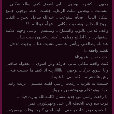
وجهي .. كشرت بوجهي .. ابي اشوف كيف يطلع شكلي ..
ابتسمت .. وبعدين مثلت الزعل.. جلست اعبط بوجهي جميع
اشكال الدنيا .. فجأه استوعب .. عبدالله بيدخل الحين .. التفت
ابروح للمجلس وشصبت مكاني .. فجأه عبدالله ..!؟
واقف قدامي بالثوب والشماغ .. ومبتسم .. وعلى وجهه علامة
استفهام .. وانا اطالع ومبلمه .. كشرت:شلون جيت هنا ..
عبدالله يطالعني ويأشر عالممر:مشيت هنا .. وجيت ابدخل ..
لقيتك واقفه ..!
اخذت نفس عميق:اها
كنت واقفه مكاني ماني عارفه وش اسوي .. معقوله شافني
وانا اسوي حركات بوجهي .. يااااااربيه انا كيف ما حسيت فيه ..!
وش هالفشيله .. كله مني انا غبيه انا ..
حسيت به يقرب .. رفعت راسي لقيته مبتسم .. نزلت راسي
بحيا ..وهو تكلم بهدوء:شجن مبروك ..
انا رفعت راسي من جديد عشان اكلمه:الله يبارك فيك ..
قرب يده وبعد الخصله الي على وجهي:وربي قمر ..
انا حسيت بفراشات ببطني .. ابتسامتي كبرت وقلت بهمس:من