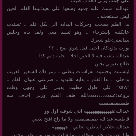
على جمب:ورني الغلاف طيب
عبدالله مسك علبه جمبه وسفها على بعيد:بيبدا الفلم الحين
ليش مستعجله ..
بدا الفلم بصخب وحركات البدايه الي بكل فلم .. تسندت
عالكنبه بإسترخاء .. وهو تسند معي ولف يده وجلس
يطالعني:حلو شعرك
بوزت بدلع:كان احلى قبل شوي صح .. ؟؟
عبدالله يلعب فيه:لا الحين احلا .. خليه دايم كذا ..
طالع بعيوني:يجنن
ابتسمت وحسيت بفراشات ببطني .. ومر ذاك الشعور الغريب
بداخلي .. بدا الفلم .. بدايه تقليديه .. صرعني عنوان الفلم ..
“saw” على طول حطيت يديني على وجهي وقلت
بروعه:عبدددددددددددالله طف الفلم وربي اخاف منه
طففففففففففه
عبدالله:هههههههههههههه انتي شوفيه اول وو
قاطعته:عبدالله طفففففففه ولا ما راح افتح يديني
عبدالله:خلاص ابناظره لحالي .. ههههههه ..
وانا اصريت على موقفي وما شلت يديني من على وجهي ..