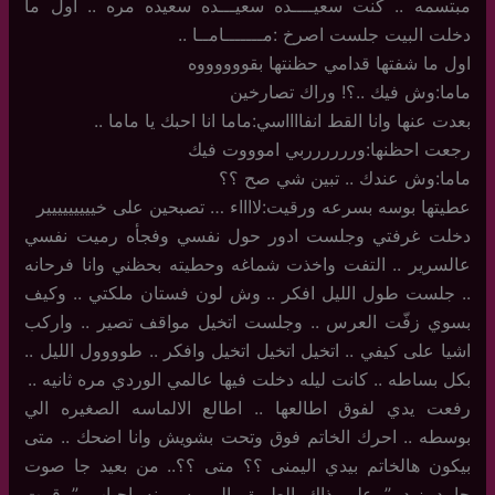
مبتسمه .. كنت سعيــــده سعيـــده سعيده مره .. اول ما
دخلت البيت جلست اصرخ :مـــــــامــا ..
اول ما شفتها قدامي حظنتها بقووووووه
ماما:وش فيك ..؟! وراك تصارخين
بعدت عنها وانا القط انفااااسي:ماما انا احبك يا ماما ..
رجعت احظنها:ورررررربي اموووت فيك
ماما:وش عندك .. تبين شي صح ؟؟
عطيتها بوسه بسرعه ورقيت:لااااء … تصبحين على خييييييييير
دخلت غرفتي وجلست ادور حول نفسي وفجأه رميت نفسي
عالسرير .. التفت واخذت شماغه وحطيته بحظني وانا فرحانه
.. جلست طول الليل افكر .. وش لون فستان ملكتي .. وكيف
بسوي زفّت العرس .. وجلست اتخيل مواقف تصير .. واركب
اشيا على كيفي .. اتخيل اتخيل اتخيل وافكر .. طوووول الليل ..
بكل بساطه .. كانت ليله دخلت فيها عالمي الوردي مره ثانيه ..
رفعت يدي لفوق اطالعها .. اطالع الالماسه الصغيره الي
بوسطه .. احرك الخاتم فوق وتحت بشويش وانا اضحك .. متى
بيكون هالخاتم بيدي اليمنى ؟؟ متى ؟؟.. من بعيد جا صوت
حامد زيد ” على ذاك الطريق الي يسمونه احباب ” قمت