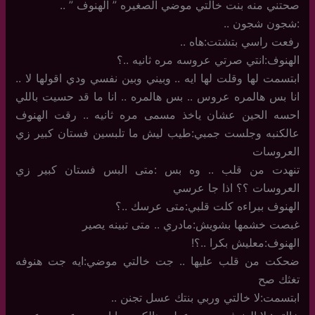
صحتني منه بنت خالتي موضي الصغيره ” الهنوف ” ..
:شجون شجون ..
رفعت راسي بتشتت:هاه ..
الهنوف:انتي صرتي عروسه مره ثانيه ..؟
ابتسمت لها وقلت لها ايه .. وبيني وبين نفسي ودي اقولها لا ..
انا بس هالمره عروس .. بس هالمره .. انا ما قد حسيت باللي
احسه الحين عشان ياخذ مسمى مره ثانيه .. رقت الهنوف
عالكنبه وجلست جمبي:طيب ليش ما تلبسين فستان كبير زي
العروسات
تنهدت من قلب .. وه بس :متى البس فستان كبير زي
العروسات ؟؟ اذا جا عرسي
الهنوف ببراءه كلت قلبي:متى عرسك ..؟
غبصت خشمها بشويش:مادري .. متى تبينه يصير
الهنوف:معليش بكرا ..؟!
ضحكت من قلب عليها .. جت خالتي موضي:ايه جت هنوفه
تغثك صح
ابتسمت:لا خالتي وربي بنتك عسل تجنن ..