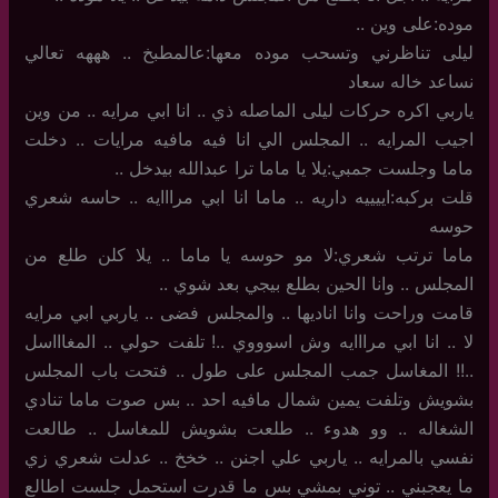
موده:على وين ..
ليلى تناظرني وتسحب موده معها:عالمطبخ .. هههه تعالي
نساعد خاله سعاد
ياربي اكره حركات ليلى الماصله ذي .. انا ابي مرايه .. من وين
اجيب المرايه .. المجلس الي انا فيه مافيه مرايات .. دخلت
ماما وجلست جمبي:يلا يا ماما ترا عبدالله بيدخل ..
قلت بركبه:اييييه داريه .. ماما انا ابي مرااايه .. حاسه شعري
حوسه
ماما ترتب شعري:لا مو حوسه يا ماما .. يلا كلن طلع من
المجلس .. وانا الحين بطلع بيجي بعد شوي ..
قامت وراحت وانا اناديها .. والمجلس فضى .. ياربي ابي مرايه
لا .. انا ابي مرااايه وش اسوووي ..! تلفت حولي .. المغاااسل
..!! المغاسل جمب المجلس على طول .. فتحت باب المجلس
بشويش وتلفت يمين شمال مافيه احد .. بس صوت ماما تنادي
الشغاله .. وو هدوء .. طلعت بشويش للمغاسل .. طالعت
نفسي بالمرايه .. ياربي علي اجنن .. خخخ .. عدلت شعري زي
ما يعجبني .. توني بمشي بس ما قدرت استحمل جلست اطالع