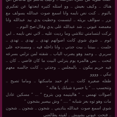
هناك .. وكيف بعيش .. وو اسئله كثيره ابعدتها عن تفكيري
بالنوم .. كنت نص نايمه وانا اسمع صوت عبدالله يسولف مع
بزر .. سوالف بريئه .. ابتسمت وحطيت يدي بيد عبدالله وانا
مغمضه عيوني .. شد عبدالله على يدي وقال:صح النوم ..
تركت ابتسامتي تتلاشي وما رديت عليه .. لاني نص نايمه .. ابي
انوم .. شوي شوي كانت اصواتهم تهدى .. تهدى .. تهدى ..
حلمت .. ببيتنا .. بيت جدتي .. وانا داخله فيه .. ومسندحه على
سريري .. وحمد وهو يضرب الباب .. شفته لمن نزلني بسرعه
لتحت .. بس هالمره يوم ينزلني البيت ما كان فاضي .. كان ..
فيه حريم يبكون .. بالمجلس .. وجدتي .. كانت جالسه معهم
تبكي .. وووو
طفله صغيره كانت … ام حمد ماسكتها .. وماما تصيح ..
وتتحسب … ” يا حسرة شبابك يا هاله “
اصواات تهمس .. ” هاليتيمه وين بتروح ” … ” مسكين عادل
مات وهو توه بعز شبابه ” …. ” وش بيصير بشجون “
شوي اسمع صوت عبدالله يناديني .. شجون .. شجون .. شجون
.. فتحت عيوني بشويش .. لقيته يطالعني