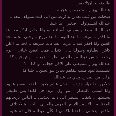
طالعته بحنان:لاحقين ..
عبدالله يهز راسه:عروس عجيبه ..
ضحكت من قلب بعدين تذكرت:مين الي كنت تسولف معه ..
عبدالله ابتسم:ولد .. صغير .. ما علينا
غير السالفه وقام يسولف بأشياء ثانيه وانا احاول اركز معه قد
ما اقدر .. تتنيحة ما بعد النوم ما بعد تروح .. وحتى الحلم لحد
الحين وانا افكر فيه .. مرت الساعات سريعه .. لحد ما اعلن
كابتن الطياره وصولنا لـ … كندا .. قمت افصخ عباتي .. يوم
رجعت جلس عبدالله يطالعني بنظرات غريبه .. :وش فيك ؟؟
عبدالله يهز راسه:يعني على الاقل حجاب مو كذا ..!؟
ابتسمت:عبود طيب نتفاهم بعدين مو الحين .. خلنا كذا
نزلت من المدرج ويدي بيد عبدالله
خلاص ببدا حياة جديده .. بدخل عالم جديد .. اخذت نفس عميق
وانا امشي بالمطار .. مو اول مره اجي لكندا بس طبيعي
نسيييتها .. شفت المنظر الي دايم يجذبني .. الناس بزيجاتهم
المختلفه .. الاسمر الابيض العربي والغربي .. احب هالاختلاف ..
تناقض يعجبني .. اخذنا تاكسي لمكآن عبدالله قال له عليه ..