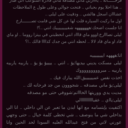
فرحــــــانه .. يااااربي ماني مصدقه ماني قادره استوعب الي صار
.. هذا احلا يوم بحياتي .. فتحت جوالي وعلى طول ع الملاحظات
عشااان اسجل هالشي .. ودقيت على ليلى ..
اول ما ركبت السياره قلت لها عن كل شي قامت تصــــــــارخ
انا جلست اضحك:هههههههه شفييييييييك انتي ..؟!
ليلى تصااارخ:اووو ماي قاااد انتي انخطبتي في بيتزا رووما .. او ماي
قاد او ماي قاد لالا .. لحظه انتي من جدك كذاااا قالك ..!؟
انا:ههههه اييييييييه
ليلى مسكت يديني بيديها:يؤ .. انتي .. ييييؤ يؤ يؤ .. ياربيه ياربيه
ياربيه .. مبروووووووووك
اخذت نفس عمييييييق:الله يبارك فيك ..
ليلى:يؤ ماني مصدقه .. شجووون من جد فرحانه لك ..
مديت يدي ووريتها الخاااتم:شووفي حتى مو مصدقه
ليلى:يااي .. عقبااااااااااالي
اكتفيت بإبتسامه مع انها ابدن ما تعبر عن الي داخلي .. انا الي
بداخلي شي ما ينوصف .. شي تخطى كلمة خيال .. حتى وجهي
عورني لاني من فتح عبدالله العلبه السودا لحد الحين وانا