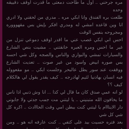
مره جرحني .. اول ما طاحت دمعتى ما قدرت اوقف دقييقه
وحده
طلعت بره الفندق وانا ابكي مره .. مدري من لحقني ولا ادري
انا وين قاعده امشي له ومدري افكر بإيش بس مقهوووره
ومجروحه بنفس الوقت
احس اني ابكي غصب عني ما اقدر اوقف دموعي تنزل من
غير ما احس ومره العبره خانقتني .. مشيت بنص الشارع
والسيارات تمشي والبواري والناس والصجه وكل شي احسه
بس صوره ابيض واسود من غير صوت .. تعديت الشارع
ووقفت عند سور يطل عالبحر وجلست ابكي .. مو مقعووله
فيه انسان بهادنيا لئيم لهادرجه .. كيف يقدر يقول لي هالكلام
كيف ؟؟
لو انه عمي صدق كان ما قال لي كذا … انا وش ذنبي اذا ناس
ما يخافون الله متبنيني .. يا ليتني مت جمب جدتي ولا جابوني
دار الايتااام يا ليتني كنت ببطن امي وقت الحااادث .. اكره كل
شي كل شي
بعد فتره حسيت بيد على كتفي .. كنت عارفه انه هو .. ومن