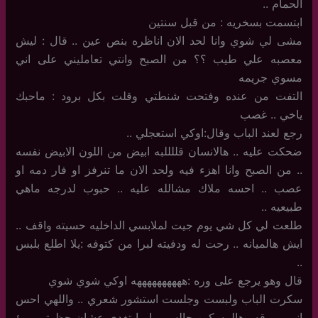
الحمام ..
ابتسمت بسخريه : من قبل سنتين
مشى لي شوي وانا لحد الان اناظره بنص عين .. قال : ليش
معصبه علي طيب ؟؟ من الصبح وانتي تعامليني على اني
مسوي جريمه
التفت من عنده وفتحت شنطتي وقلت بكل برود : ماحبك
ياخي .. غصب
رجع لعند الباب وقال:اوكي استعجلي ..
ضحكت عليه .. هالانسان قللللبه ابيض من اللون الابيض نفسه
.. من الصبح وانا اهزء فيه ولحد الان ما تنرفز او فار دمه او
عصب .. احسه ملاك مشالله عليه .. حبوب لدرجه ماهي
طبيعيه ..
طلعت لي كل شي يوم جيت لملابسي الداخليه حسيته واقف ..
ايش هالميانه .. رحت له ودفيته لبرا من كتوفه :يلا اطلع بلبس
..
قال وهو يرجع على وره :ههههههههههه اوكي شوي شوي
سكرت الباب ولبست وجلست استشور شعري .. واللهي احس
اني مروقه وهالمسكين جالس برا ما تغدى عشان حظرتي .. يؤ