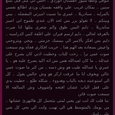
كتوفي وغطا سيور الفستان الوردي .. احس اني مثل قبل تسع
سنين .. بمكان غريب علي واقفه بفستان وردي اطالع نفسي
بالمرايه .. سنادريلا .. عمري ما نسيت اميرتي المفضله .. بيني
وبينكم .. لا تقولو بزر بس لحد الان عندي طموح اني اصير
ساندريلا .. دايم البس طوق والم شعري مثلها اذا صرت
بالغرفه لحالي .. دايم ارسم فيران على اغلفة كتبي الدراسيه ..
دايم بس افكر بألامير الي بيمسك جزمتي .. ويجي ويتزوجني
واعيش بسعاده بعد الهم هذا .. خربت افكاري فجأه يوم سمعت
صوت عمي برا .. رحت للباب وحطيت اذني كان يصرخ على
عبدلله .. ما كان لعبدالله هس بس انه اكيد يصرخ عليه هو .. يا
عمري يا عبدالله طيب هو وش ذمبه .. من كثر ما صوت عمي
عالي ويخوف انا ما عرفت اركز هو وش جالس يقول .. كل
الي استوعبته دبجه بالباب وهدووء .. شكله طلع .. حطيت يدي
على قفل الباب عشان افتحه واشووف وش السالفه الا
سمعت صوت فاتن
:ما قلت لك انت ثور يعني لمتى بتتحمل كل هالتهزئ عشانها ..
من يومك بالمتوسط هي الي تهبب وانت الي يجي كل شي
على راسك