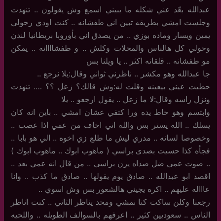
عبدالله بعّد عني شكله ما يبيني اسمع وش يقولون .. تنهدت
وجلست امشي بطريقه تبين اني طفشانه .. كنت اودي رجولي
يمين ويسار وماده بوزي .. من يصدق اني بأوروبا بريطانيا لندن
وحولي كل هالناس والمحلات وكلش .. و طفشاااانه .. يمكن
مو طفشانه .. قلقانه اكثر .. يا ويلنا بس
جا عبدالله وهو مكشر .. ناظرني ثواني وقال:يلا نرجع ..
حطيت عيني بيعينه وقلت له:وش قالك؟ زعل ؟؟ …. تنهدت
ونزل راسه وقال:لا ما زعل .. يقول ارجعو .. يلا
وابتسم وهو حاط يده ورا كتفي عشان امشي .. باين انه كان
يسلك .. الله يستر بس والله اني اخاف من عمي اذا عصب ..
وخصوصا لسانه .. مدري ليش ما طلع زي اخوه .. الي هو بابا ..
فجأه كذا حسيت بصدى براسي ( ماهوب ابوك .. ماهوب ابوك )
.. صوت عمي ضل صداه يرن براسي .. من قال انه عمي بعد ..
اقصد ابو عبدالله .. صادق يوم يقولها .. صادق ما كذب .. وانا
عاااله عليهم .. اكره يجيني هالشعور بس وش اسوي ..
رجعنا وكلن ساكت كنا نمشي ومحد يناظر الثاني .. كنت اناظر
الناس .. سعوديين كثير .. اعرفهم بالسوالف الطويله .. واللحيه