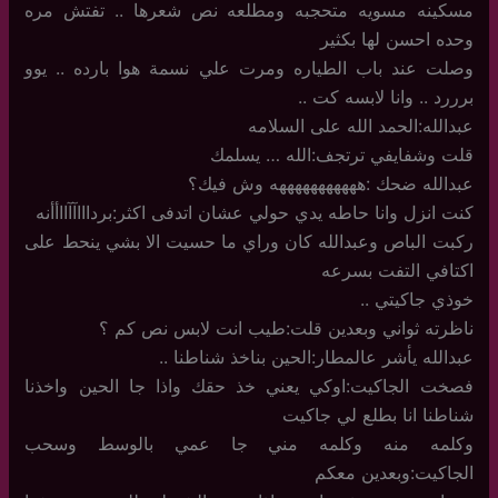
مسكينه مسويه متحجبه ومطلعه نص شعرها .. تفتش مره
وحده احسن لها بكثير
وصلت عند باب الطياره ومرت علي نسمة هوا بارده .. يوو
برررد .. وانا لابسه كت ..
عبدالله:الحمد الله على السلامه
قلت وشفايفي ترتجف:الله … يسلمك
عبدالله ضحك :هههههههههههه وش فيك؟
كنت انزل وانا حاطه يدي حولي عشان اتدفى اكثر:برداااآآااأأنه
ركبت الباص وعبدالله كان وراي ما حسيت الا بشي ينحط على
اكتافي التفت بسرعه
خوذي جاكيتي ..
ناظرته ثواني وبعدين قلت:طيب انت لابس نص كم ؟
عبدالله يأشر عالمطار:الحين بناخذ شناطنا ..
فصخت الجاكيت:اوكي يعني خذ حقك واذا جا الحين واخذنا
شناطنا انا بطلع لي جاكيت
وكلمه منه وكلمه مني جا عمي بالوسط وسحب
الجاكيت:وبعدين معكم