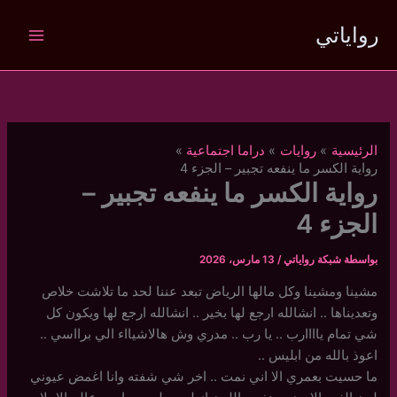
خطي
رواياتي
لى
لمحتوى
الرئيسية
روايات
دراما اجتماعية
رواية الكسر ما ينفعه تجبير – الجزء 4
رواية الكسر ما ينفعه تجبير –
الجزء 4
بواسطة
شبكة رواياتي
/
13 مارس، 2026
مشينا ومشينا وكل مالها الرياض تبعد عننا لحد ما تلاشت خلاص
وتعديناها .. انشالله ارجع لها بخير .. انشالله ارجع لها ويكون كل
شي تمام ياااارب .. يا رب .. مدري وش هالاشيااء الي برااسي ..
اعوذ بالله من ابليس ..
ما حسيت بعمري الا اني نمت .. اخر شي شفته وانا اغمض عيوني