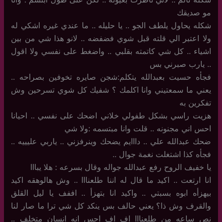
مو صديقك
شكله يحاول يلطف الجو .. يا حليله .. ما عندي غيره اشكي له
ولا اعتبر الي قلته قبل شوي فضفضه .. لانو هذا شي من بين
اشياء .. كل شي كاتمته بقلبي .. واضغط على نفسي ولا اقول
.. يارب صبرني بس
فجأه حسيت بعبدالله يتكلم:شجن صايره تخوفين بصراحه ..
يعني ما سمعتيني وانا اكلمك ؟ شفيك كل شوي تسرحين وش
تفكرين به
هزيت راسي بشكل طفولي خلاني اضحك على نفسي .. احيانا
احس اني مجنونه .. قلت وانا مبتسمه :ولا شي
ضحك عبدالله علي .. دااايم يضحك وينرفزني .. ياربي عليييه ..
فجأه كذا اشتغلت نغمة جوال ..
يا خفيف الروح رفع عبدالله جواله وقال بسرعه : هلا يبااا
انا ارتعت .. اكيد ما قال له اننا طلعنااا .. وش هالوهقه اكيد
بيهزأه ابوه بسبتي .. واكيد انا بتهزأ .. اففف يا ليل القلق
والقرف وش ذا؟ يعني حالف بس ينكد كل شي ترا ما صار لنا
نص ساعه من طلعنااا اف اف احس انه انسان متخلف ..