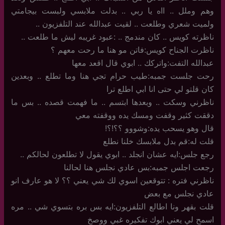
وهم وملل .. ااه يا ربي .. بدلت ملابسي ولبست بيجامتي
ولميت شعري وطلعت .. لقيت عبدالله عند التلفزيون ..
ناظرته كويس .. كان مندمج .. :عبود غريبه ليش ما طلعت ..
ناظرت الجناح كويس:فاتن مو هنا ما رحت معهم ؟
عبدالله التفت:واتركك .. ابوي قال اقعد معها
رحت جلست جمبه:طيب حرام تجي هنا وما تطلع .. وبعدين
كان قلتو لي حتى انا ابي اطلع ترا
ناظرني وسكت .. وبعدها ابتسم .. ما فهمت قصده .. بس ما
دققت كثير وقفت ومسك يده ووقفته معي
قال وهو يسحب يده:وشووو ؟؟!؟!
قلت له:قم بدل ملابسك خلنا نطلع
رجع جلس:ايه عشان انجلد .. ابوي يقول لا تطلعون لحالكم ..
رجعت اجلس جمبه:بس عادي نجلس هنا لحالنا
ناظرني فتره : تتوقعين اسوي لك شي يعني ؟؟ لا هو عارف انو
عادي نجلس مع بعض
قلت بقهر ونا اطالع التلفزيون:ايه بس بره بتسوي شي .. مره
اسمح لي يعني ابوك تفكيره غبي ووصخ