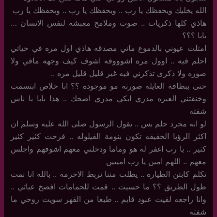
الله يخليك ويحفظك يا رب .. ويحفظك يا رب .. ويحفظك يا رب
هاذي كلها ذكريات .. صوت وملامح مغبشه لنفس الانسان …
بابا ؟؟؟
امتلت عيوني بالدموع ماني مصدقه هاذي اول مره في حياتي
احلم فيه .. اوول مره اشوووفه اشوف كيف وجهه مافي ولا
صوره ولا ذكرى تذكرني فيه غير قليل قليل مره ..
حتى ببطاقة العايله صورته مو موجوده ؟؟ انا خلاص ابتسمت
وخنقتني العبره مدري ابكي مدري اضحك .. هذا بابا يا ناس
شفته
لو انه مجرد حلم بس .. يقول الرسول صلى الله عليه وسلم ان
اكثر الرؤيا الحقيقه تكون بنومة القيلوله .. فرحت كثير كثير
كثير .. يا رب اغفر له هو وماما ودخلني معهم اشوفهم واجلس
معهم .. اللهم امين يا رب امييين
تكلم كابتن الطياره .. يطلب مننا نربط الاحزمه .. بالله انا نمت
طول الطريق ؟؟ ما حسيت .. قمت للحمامات افصخ عباتي ..
وانا راجعه لقيت عبود قايم .. طبعا من القهر سويت روحي ما
شفته