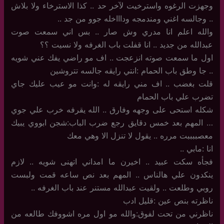
وجهزت الرغوه واسترخيت لآخر حد .. كذا الاسترخاء ولا بلاش
.. وجالسه اغني ومندمجه وداااخله جوو من جد ..
والله اعلم انا مدري وش صار .. بس اني سمعت صوت
عبدالله من جديد .. انا قفلت باب الغرفه ولا نسيت ؟؟
اول ما سمعت صوته انزعجت .. اف مو راضي يفك عني شويه
.. جا وطق باب الحمام :انتي رايقه جالسه تتروشين
قلت بغضب .. اف مني رايقه له :وانت مو عيب عليك جاي
تضرب علي باب الحمام
شكله استحى على وجهه وفارق .. الله يقرفه خرب علي جوي
… المهم بعد خمس دقايق رجع ضرب الباب:شجن ابووي يبيك
معصببببت مرره .. يقول لا تنزل الا وهي معك
انا :مابي ..
فجأه سكت عبيد .. اخيرن ما امداني اتهنى شويه .. لازم
ينكدون علي هالناس .. المهم بعد نص ساعه قمت ولبست
روبي وطلعت .. ولقيت عبدالله مستنر عند باب الغرفه ..
ناظرته بنص عين :قليل ادب
ناظرني من تحت لفوق:والله مو اول مره اشووفك طالعه من