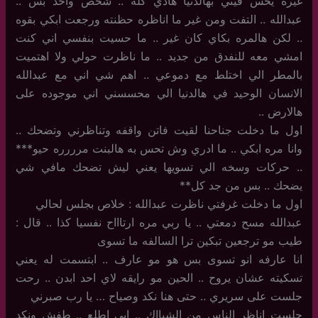
غيره يحس فيني بهالدنيا هاذي كله .. شخص واحد بس ..
عبدالله .. التفت ومن غير ما اناظره حظنته ورجعت ابكي بقوه
.. لكن هالمره بكاي كان غير .. ما حسيت بنفسي اني كنت
امشي معه للنفدق من جديد .. ما ناظرت حولي ولا اهتميت
بالمطر الي اختلط مع دموعي .. اهم شي اني مع عبدالله
الانسان الوحيد في هالدنيا الي محسسني اني موجوده على
هالارض ..
اول ما دخلت جناحنا لقيت فاتن واقفه وتناظرني وتضحك ..
وانا مره ابكي .. ما ادري وش تحس به هالبنت مرررره حيو***
.. حركات وسخه الي تسويها يعني ليش تضحك مافي شي
يضحك .. بس من جد كل**
اول ما دخلت غرفتي ناظرت عبدالله : خلاص بجلس لحالي
عبدالله مسح دمعتي .. يا ربي مره ارتاااح نفسيا كذا .. قال :
طيب مو ترجعين تبكين ترا السالفه ما تسوى
انا عارفه انو تسوى بس هو مو عارف .. ابتسمت له يعني
تسكيته عشان يروح .. الحين مو رايقه لاي احد ابدن .. رحت
جلست على سريري .. حتى هنا نكد وصياح … يا رب صبرني
جلست اناظر الناس من الشبااك .. ابي اطلع .. طفش ونكد