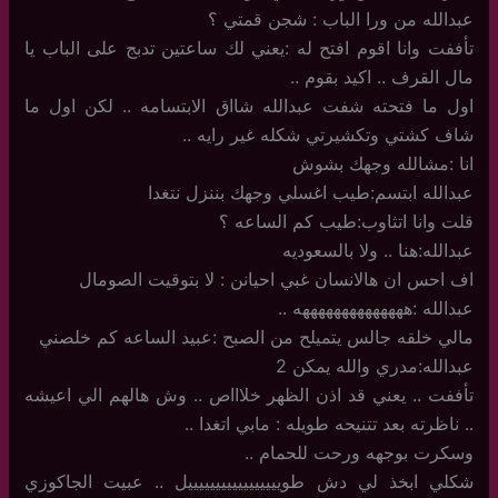
عبدالله من ورا الباب : شجن قمتي ؟
تأففت وانا اقوم افتح له :يعني لك ساعتين تدبج على الباب يا
مال القرف .. اكيد بقوم ..
اول ما فتحته شفت عبدالله شااق الابتسامه .. لكن اول ما
شاف كشتي وتكشيرتي شكله غير رايه ..
انا :مشالله وجهك بشوش
عبدالله ابتسم:طيب اغسلي وجهك بننزل نتغدا
قلت وانا اتثاوب:طيب كم الساعه ؟
عبدالله:هنا .. ولا بالسعوديه
اف احس ان هالانسان غبي احيانن : لا بتوقيت الصومال
عبدالله :ههههههههههههههه ..
مالي خلقه جالس يتميلح من الصبح :عبيد الساعه كم خلصني
عبدالله:مدري والله يمكن 2
تأففت .. يعني قد اذن الظهر خلاااص .. وش هالهم الي اعيشه
.. ناظرته بعد تتنيحه طويله : مابي اتغدا ..
وسكرت بوجهه ورحت للحمام ..
شكلي ابخذ لي دش طويييييييييييييييييل .. عبيت الجاكوزي