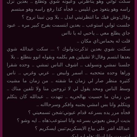
سكت ثواني وهو يناظرني وعيونه شوي وتطلع .. بعدين نزل
راسه وهو يتعوذ من ابليس .. فجأه كذا رفع راسه وهو مبتسم
وقال:وش فيك ما انتظرتيني ابدل .. يلا وين تبينا نروح ؟
جلست ثواني استوعب .. بعدين ابتسمت بفرح كبير مره .. عبود
جاي يطلع معي .. ياحبي له يا نااس
قلت له بحماس:اي مكان ..
سكتت شوي بعدين تذكرت:وابوك ؟ … سكت عبدالله شوي
بعدها ابتسم وقال:لا تشيلين هم بكلمه وبقوله انوو بنطلع .. يلا
جلسنا نمشي ونسولف .. اشوف الناس تمشي .. وحده شقرا
وراها وحده متحجبه .. اسمر وابيض .. عربي وغربي .. ناس
كثيره منظر صار لي زمان ما شفته .. من زمان ما مشيت
وسط الناس ومحد يقول لي لا تروحين منا ولا تلفين مناك ..
من زمان ما حسيت بهالحريه .. تنهدت .. عبدالله كان يتكلم
ويتكلم وانا بس امشي بجنبه وافكر وسرحااانه ..
فجأه مرر يده بسرعه قدام عيوني:شجن تسمعيني ؟
بديت ارمش بعيوني بسرعه وانا استوعب:هاه .. ايه وشو ؟
عبدالله اشر على بياع الايسكريم:تبين ايسكريم ؟
ابتسمت وانا اسلك:هاه ايه اوكي ..