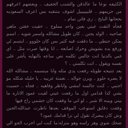
الكثيفه نوعا ما عالذقن والشنب الخفيف .. وبعضهم اعرفهم
من حريمهم .. قلييييييل اشوف متنقبه بس اعرف السعوديه
بحجابها البايخ .. زي فاتن تمام ..
فجأه التقت عيني بعين واحد مملوح .. خقيت خقتن ماهي
صاحيه .. الولد يجنن .. كان طويل مشالله واسمر شويه .. اممم
يمكن حنطي .. ما دققت فيه كثير بس كان حلووو .. ابتسم لي
ورفع يده بشويش وحرك اصابعه .. انا وقتها صرت مثل .. اي
غبي بالدنيا انت جالس تكلمه نص ساعه بالنهايه يأشر على
نفسه ويقول .. انت تكلمني .. ؟
بعد تتنيحه طويله رفعت يدي مثله وانا مبتسمه .. مشالله الله
لا يضره حلوو .. ويرن جواله .. نغمتة عربيه .. يا حليله شكله مو
اجنبي .. كنت جالسه امشي واناظر وفاهيه .. فجأه .. حسيت
بشي كذا قدامي اول ما رفعت عيني لقيت عمود الاناره ما
بيني وبينه الا شبر .. لو اني ما وقفت كان خشمي راح فيها
وقفت دقايق استوعب الموقف بعدها ناظرت عبدالله:الحين
وش كان بيضرك تقول لي ترا قدامك عمود؟
ضحك شوي وهز راسه وهو منزله:ما كنت ابي اخرب الجو الي