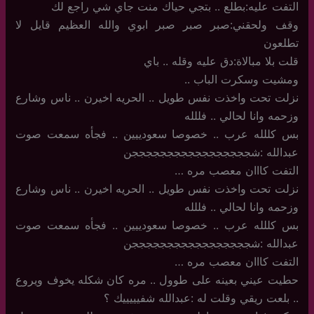
التفت عليه:بطلع .. بتجي حياك منت جاي شي راجع لك
وقف ولحقني:صبر صبر صبر ابوي والله العظيم قايل لا
تطلعون
قلت بلا مبالاة:دق عليه وقله .. باي
ومشيت وسكرت الباب ..
نزلت تحت واخذت نفس طويل .. الحريه اخيرن .. ناس وشارع
وزحمه وانا لحالي .. فللله
بس كللله عرب .. خصوصا سعودييين .. فجأه سمعت صوت
عبدالله :شجججججججججججججججججن
التفت كااان معصب مره …
نزلت تحت واخذت نفس طويل .. الحريه اخيرن .. ناس وشارع
وزحمه وانا لحالي .. فللله
بس كللله عرب .. خصوصا سعودييين .. فجأه سمعت صوت
عبدالله :شجججججججججججججججججن
التفت كااان معصب مره …
حطيت عيني بعينه على طوول .. مره كان شكله يخوف ويروع
.. بلعت ريقي وقلت له :عبدالله شفيييييك ؟