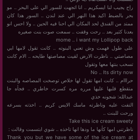
راح يجيب لنا ايسكريم .. انا اتجهت للسور الي على البحر .. مو
بحر بالضبط اكيد هذا النهر الي عند لندن .. السور هذا كان
ممتد من الفندق لحد المكان الي احنا فيه الحين .. ولا احس انو
بعدنا كثير بعد .. رحت وقفت .. سمعت صوت بنت صغيره
mome .. i want my Lollipop back
على طول فهمت وش تعني البنوته .. كانت تقول لامها ابي
مصاصتي .. ناظرت الارض لقيت مصاصتها طايحه .. الام كانت
تسحب بنتها معها وتقول
No .. Its dirty now
حرااام .. كانت امها تقول لها خلاص توصخت المصاصه والبنت
متقطع قلبها عليها مرره مره كسرت خاطري .. فجأه جا
عبدالله: شجونه خذي
التفت عليه وناظرته ماسك الايس كريم .. اخذته بسرعه
ورحت للبنت ..
Take this ice cream sweety
ناظرتني امها كأنها ما ودها انها تاخذه .. شوي ابتسمت وقالت :
Thank you but we have some of the ice cream at