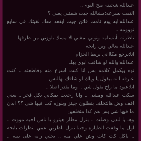
عبدالله:شجينه صح النوم ..
التفت بسرعه:مشالله جيت شفتني يعني ؟
عبدالله:ايه يوم نامت فاتن جيت ابقعد معك لقيتك في سابع
نووومه ..
ناظرته بأبتسامه وتوني بمشي الا مسك بلوزتي من طرفها
عبدالله:تعالي وين رايحه
انا:برجع مكاااني بربط الحزام
عبدالله:والله لو شافت ابوي بهلـ
توه بيكمل كلامه بس انا كنت اسرع منه وقاطعته .. كنت
عارفه اانه بيقول يا ويلك لو شافك بهالبس
انا:عبود ما راح يقول شي .. وما يقدر اصلا ..
سكت عبدالله ومشى .. وانا رجعت بمكاني بكل فخر .. يعني
افف وش هالتخلف بنطلون جينز وبلوزه كت فيها شي ؟؟ ابدن
ما فيها شي بس هم كذا متخلفين
وهـ يا لندن وصلت .. بنزل مطار هيثرو يا ناس احبه مووت ..
اول ما وقفت الطياره وجينا ننزل ناظرني عمي بنظرات بايخه
.. ياكل كت كات وش علي منه .. يخلي رايه على بنته ..