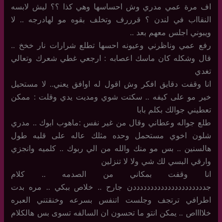
اف مرة عمي مدري وش احساسها وهي كذا ؟؟ ليش لابسه
النقااب في لندن ؟ قرررف وتخلف بقوه مو لهادرجه .. لا
ويبوني اجلس معهم بعد ..
رفع عمي وناظرني وعيونه احسها تطلع شرارات نار خخخ ..
قال وشكله كان ماسك اعصابه : ارجعي غطي شعرك وتعالي
تغدي
انا وقفت دقايق افكر وش اقول له اوافق يعني.. لا مستحيل
خير مو على كيفه .. سكتت شوي ومديت يدي وقلت : ممكن
تعطيني جوالك بكلم بابا
طلع جواله وعطاني وقال من غير نفس :ماهوب ابوك .. مدري
شلون اخوي مستحمل وحده مثلك عاله على قلبه طول
هالسنين .. بس مو منك والله من الي ربوك .. كلميه وانجزي
وارقي البسي لك شي ولا لا تنزلين
انا وقفت بمكاني من الصدمه .. كلام
جدددددددددددددددددددددن جارح .. خلاص ببكي .. مره بدت
اطرافي ترتجف وجلست اتنفس بسرعه وخنقتني العبره
خلااااص .. يمكن انتو ما تحسون ان السالفه تسوى بس هالكلام