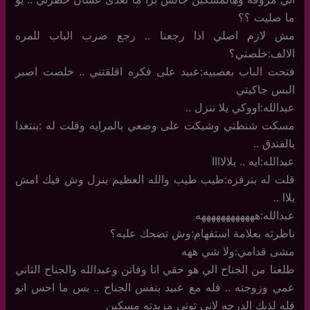
ما صليت ؟؟
مش لازم اصلي اذا رجعنا .. رجع ضرب الباب للمره
الالف:خلصتي؟
فتحت الباب بعصبيه:عبيد على فكره اقلقتني .. خلصت اصبر
البس جاكيتي
عبدالله:اووكي يلا ننزل ..
مسكت شنطتي وشيكت على وضعي بالمرايه وقلت له :بنتغدا
بالفندق ..
عبدالله:ايه .. يلالاااا
قلت له بنرفزه:طيب طيب والله العظيم بنزل وش فيك امش
يلاا ..
عبدالله:ههههههههههههه
ناظرته بعلامة استفهام:وش تضحك عليه؟
مشى قدامي:ولا شي ههه
طلعنا من الجناح الي هو حقي انا وفاتن وعبدالله والجناح الثاني
عمي وزوجته .. فله مع عبيد بنفس الجناح .. بس ما احس انو
فله لذيك الدرجه لاني توني مزبدته مسكين