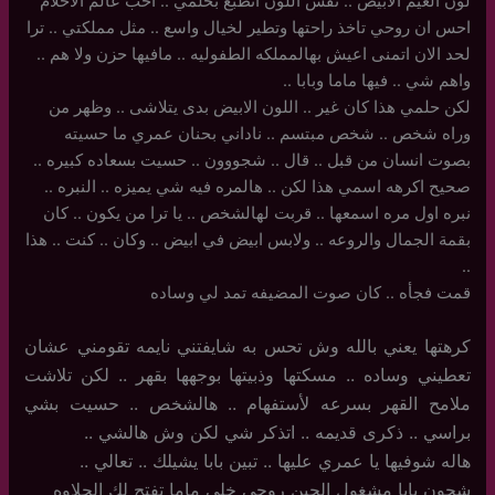
لون الغيم الابيض .. نفس اللون انطبع بحلمي .. احب عالم الاحلام
احس ان روحي تاخذ راحتها وتطير لخيال واسع .. مثل مملكتي .. ترا
لحد الان اتمنى اعيش بهالمملكه الطفوليه .. مافيها حزن ولا هم ..
واهم شي .. فيها ماما وبابا ..
لكن حلمي هذا كان غير .. اللون الابيض بدى يتلاشى .. وظهر من
وراه شخص .. شخص مبتسم .. ناداني بحنان عمري ما حسيته
بصوت انسان من قبل .. قال .. شجووون .. حسيت بسعاده كبيره ..
صحيح اكرهه اسمي هذا لكن .. هالمره فيه شي يميزه .. النبره ..
نبره اول مره اسمعها .. قربت لهالشخص .. يا ترا من يكون .. كان
بقمة الجمال والروعه .. ولابس ابيض في ابيض .. وكان .. كنت .. هذا
..
قمت فجأه .. كان صوت المضيفه تمد لي وساده
كرهتها يعني بالله وش تحس به شايفتني نايمه تقومني عشان
تعطيني وساده .. مسكتها وذبيتها بوجهها بقهر .. لكن تلاشت
ملامح القهر بسرعه لأستفهام .. هالشخص .. حسيت بشي
براسي .. ذكرى قديمه .. اتذكر شي لكن وش هالشي ..
هاله شوفيها يا عمري عليها .. تبين بابا يشيلك .. تعالي ..
شجون بابا مشغول الحين روحي خلي ماما تفتح لك الحلاوه