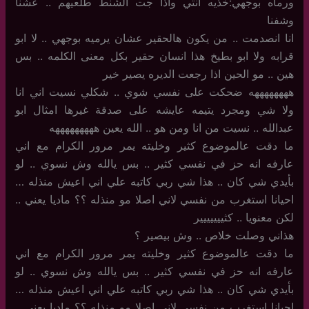
ورماه بوجهي:خذيه انتي واذا جت الشنط طلعيهم .. عشنا
وشفنا
انا انصدمت .. من يكون هالحقير عشان يرميه بوجهي .. لا ابو
قرابه ولا ابو بطيخ هذا انسان حقير بكل معنى الكلمه .. بس
هين .. مو الحين اذا رجعت الديره يصير خير
ههههههههه ضحكت على نفسي شوي .. شكلي نسيت اني انا
ولا شي ومجرد يتيمه عايشه على صدقة غيرها امثال ابو
عبدالله .. نسيت من انا ومن هو .. الله يعين هههههههههه
ما دقت عالموضوع كثير وخليته يمر مرور الكرام مع اني
عارفه انه حز في نفسي كثير .. بس يالله وش نسوي .. لو
بأيدي شي كان .. هذا شي ربي كاتبه علي اني اعيش منذله …
احيانا استغرب من نفسي لاني اصلا مو منذله ؟؟ ماديا يعني ..
لكن معنويا .. كثييييييير
هذاني وصلت خلاص .. وش بيصير ؟
ما دقت عالموضوع كثير وخليته يمر مرور الكرام مع اني
عارفه انه حز في نفسي كثير .. بس يالله وش نسوي .. لو
بأيدي شي كان .. هذا شي ربي كاتبه علي اني اعيش منذله …
احيانا استغرب من نفسي لاني اصلا مو منذله ؟؟ ماديا يعني ..