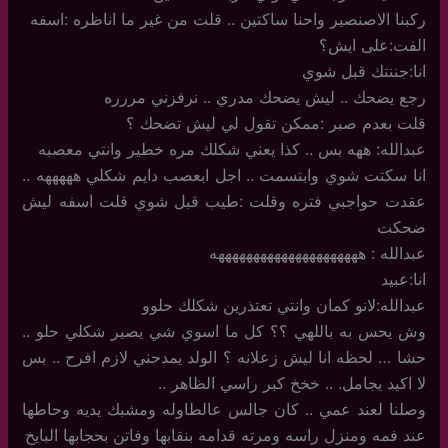
ركبنا الاصنصير واحنا ساكتين .. قلت من غير ما اناظره :اسفه
الفت:على ايش؟
انا:جننتك قبل شوي
رجع يضحك .. ليش يضحك مدري .. نرفزني مررره
قلت بعدم صبر :ممكن تقول لي ليش تضحك ؟
عبدالله: ههه بس .. كذا يعني شكلك مره خطير وانتي معصبه
انا سكتت شوي وابتسمت .. اجل ابعصب دايم شكلي هههههه ..
عقدت حواجبي فتره وقلت :طيب قبل شوي قلت اسفه ليش
ضحكت
عبدالله : هههههههههههههههههههههه
انا:عبيد
عبدالله:لانو كمان وانتي تعتذرين شكلك حلوو
وش يحس به باللهي ؟؟ كل ما اسوي شي يصير شكلي حلو ..
حشا … لحظه انا ليش زعلانه ؟ الولد يمدحني لازم افرح .. بس
لا اكيد يجامل. .. خخخ كبر راسي الظاهر ..
وصلنا لعند عمي .. كان جالس عالطاوله ومشبك يديه وحاطها
عند فمه ومنزل راسه ومرته قدامه بنقابها وفاتن بحجابها البايخ