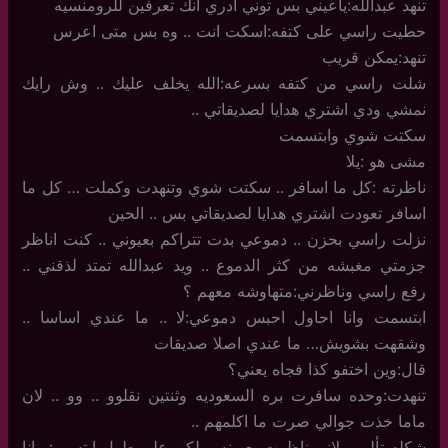
تنهد عبدالله:ياعيني بس توني ادري انك تعرفين للرومنسيه
حطيت راسي على كتفه:اسكت انت .. وه بس متى اعرس
تنهد:يمكن قريب
شلت راسي من كتفه بسرعه:الله يخلف عليك .. وش رايك
نمشي ودي اشتري هدايا لصديقاتي ..
سكتت شوي وابتسمت
مشى هو :يلا
ناظرته :كل ما اسافر .. سكتت شوي وتنهدت وكملت … كل ما
اسافر تعودت اشتري هدايا لصديقاتي بس .. الحين
نزلت راسي بحزن .. دموعي بدت تتراكم بعيوني .. كنت اناظر
جزمتي مغبشه من كثر الدموع .. ويد عبدالله تمتد لذقني ..
رفع راسي وناظرني:متهاوشه معهم ؟
ابتسمت وانا احاول احبس دموعي:لا .. ما عندي اساسا ..
وشقهت بشويش… ما عندي اصلا صديقات
قال:وين اختفو كذا فجاه يعني؟
تنهدت:وحده سافرت بره السعوديه وثنتين نقلوو .. وو .. لان
ماما خذت جوالي صرت ما اكلمهم ..
شكله تألم .. لاني ناظرت بعيونه .. لكن على طول ابتسم : وانا