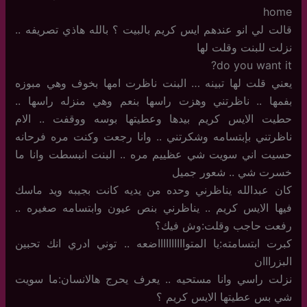
home
قالت لي انو عندهم ايس كريم بالبيت ؟ بالله هاذي تصريفه ..
نزلت للبنت وقلت لها
do you want it?
يعني قلت لها تبينه … البنت ناظرت امها بخوف وهي مبوزه
بفمها .. ناظرتني وهزت راسها بنعم وهي منزله راسها ..
حطيت الايس كريم بيدها وعطيتها بوسه ووقفت .. الام
ناظرتني بإبتسامه وشكرتني .. وانا رجعت وكنت مره فرحانه
حسيت اني سويت شي عظييم مره .. البنت انبسطت وانا ما
خسرت شي .. شعور جميل
كان عبدالله يناظرني وحده من يديه كانت بجيبه ويد ماسك
فيها الايس كريم .. يناظرني بنص عيون وابتسامه صغيره ..
رفعت حاجب وقلت:وش فيك؟
كبرت ابتسامته:يا المتوااااااااااضعه .. توني ادري انك تحبين
البزرااان
نزلت راسي وانا مستحيه .. يعرف يحرج هالانسان:ما سويت
شي بس عطيتها الايس كريم ؟