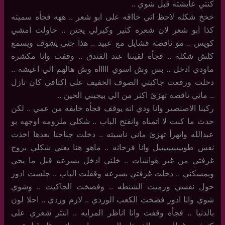
كنتي عايشته قبل شوي ..
خخخ شكله لاحظ اني خااقه على ابو شعر .. ههه فجأه سميته
كذا ابو شعر لان شعره كثير وكيرلي يجنن .. حاولت امشي
كويس .. مو ناقصه فشايل مع عبيد .. هذا جني يشوف ويسمع
كلش شكله .. فجأه لقيتنا عند الفندق .. وقفت وانا مكشره
ماودي ادخل .. بس وش اسوي اااااه وش هالهم الي اعيشه ..
دخلت ورفعت جاكيتي الصوف الخفيف على اكتافي كان نازل
.. ماني ناقصه تهزئ اكثر من الي بيجيني الحين ..
ركبنا الاصنصير وانا ودي انه يوقف فجأه خايفه من عمي .. لكن
حدث ما كنت لا اتمناه وانفتح الباب .. شكلي ملزومه اوجهه بو
عبدالله واتهزأ تهزئ ماني ناسيته .. دخلت جناحنا بعدها اخذت
نفس طوييييييييييل وانا فرحانه .. ماهو هنا يعني شكلي بروح
غرفتي من غير هواشات .. خلني ادخل بسرعه قبل ما يجي
ويمسكني .. دخلت غرفتي بسرعه وقفلت الباب .. جلست ادور
حول نفسي ورميت الشنطه .. وفصخت الجاكيت .. وشوي
شوي وانا ادور فصخت الكعب الوردي .. لازم وردي .. احلا لون
بالدنيا .. فجأه وقفت وانا اناظر المرايه .. انتثر شعري على