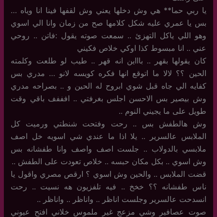
يا ربي حما** هي وش دخلها يعني وش لقفها فينا انا وياه …
بس يا عمري عليه شكل كلامها صح من زمان وانا الي اسوي
وهو اللي ياكل التهزئ .. سمعت صوته يقول :فاتن .. روحي
عني .. انا مبسوط كذا اوكي خلاص فكيني
كان يقولها بقهر .. باااين انه قهر .. طيب لو طلعت وكلمته
الحين ؟؟ لالا ما اتوقع انها فكره كويسه لانو … مدري بس
كفايه الي جاه قبل شوي ابروح له الحين و .. بصراحه مدري
وش بيصير بس الاحسن اجلس بغرفتي .. افففف باقي وقت
طويل على ما يجيني النوم ..
وش هالطفش بس .. رحت وفتحت شنطتي ورميت كل
الملابس عالسرير .. يلا اذا ما عندي شي اسويه خل اصف
ملابسي بالدولاب .. جلست اصف واصف وانا طفشانه بس
وش اسوي .. بكل مكان حبسه .. خلاص تعودت على الطفش ..
قضت الملابس .. والحين وش اسوي ؟ ارقص مصري واقول يا
ناس طفشانه ؟؟ خخخ .. فيه تلفزيون هه نسيت .. رحت
انسدحت عالسرير وجلست اناظر .. واناظر .. واناظر ..
صوت عصافير وشي مزعج غير ملموس خلاني افتح عيوني