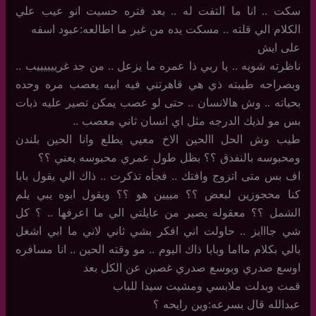
سكت .. انا ما التفت له .. بعد فتره حسيت انو عيب علي
الكلام الي قلته .. مسكت يده من غير ما اطالعه:عبود اسفه
على ايش
ناظرته شويه .. يا ربي ذا عمره ما يزعل .. من جد غرييييييب ..
وبصراحه طيبته ذي هي قاهرتني فيه ابيه يعصب مره وحده
بحياته .. وش هالانسان .. حتى لو عصب يمكن تصير عليه ذبات
بس مو لذيك الدرجه مثل اي انسان ثاني معصب ..
طيب وش الحل االحين الاخ معيي يطلع وانا الحين بلندن
ومحبوسه بالنفدق ؟؟ بظل طول عمري محبوسه يعني ؟؟
اف بس متى اتزوج وافتك .. فجأه تذكرت .. ذاك الي يقول بابا
كنا محجوزين لبعض ؟؟ مييين هو ؟؟ ويقول ابوه يبي يلم
الشمل ؟؟ معقوله يصير من عايلتي الي ما اعرفها .. ؟ كل
شي جااايز .. حاولت اني افكر بشي ثاني لاني ما ابي اشغل
بالي بكلام مااما وبابا ذاك اليوم .. مو وقته الحين .. انا مسافره
اوسع صدري وبوسع صدري غصبن عن الكل بعد
قمت وبدلت ملابسي ومشيت سيدا للباب
عبدالله قال بسرعه:وين رايحه ؟