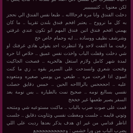
لكن معنويا .. كثييييييير
دخلت الفندق وانا مره فرحاااانه .. طبعا نفس الفندق الي نحجز
به كل ما نرووح .. يعتبر افخم فندق بلندن تقريبا .. ما كان
يهمني افخم فندق اتبن فندق المهم انو تكون عندي غرفتي
وشرشف نظيف ووساده … ايه وحمام خاص خخ
رقيت ما التفت لاحد ولا انتظرت احد يقولي هاذي غرفتك او
شي دخلت وقفلت الباب واخذت نفس عميق .. خلاص انا حره
لمدة شهر كامل ولازم استغل هالحريه .. فصخت الجاكيت
وفتحت شعري وانسدحت على السرير بقوه .. زي ما كنت
اسوي اذا فرحت مره .. طبعي من يومني صغيره ومتعوده
عليه .. اححححس بالرااااحه الحين .. خمس دقايق حصلت
نفسي بساابع نومه .. صحيح نمت بالطياره .. بس نومة بعد
السفر يصير طعمها غير خخخخ
قمت على صوت ضرب بالباب .. ماكنت مستوعبه شي ومتنحه
وتوني قايمه .. جلست ومغطت نفسي وتثاوبت دقايق .. جلست
اناظر قدامي من غير اي هدف يذكر بعدها رديت على اللي
يضرب الباب من ورا خشمي : وججججججججججع