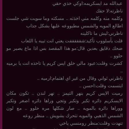
عبدالله مد ايسكريمه:اوكي خذي حقي
ناظرته:لا حقك
وكلمه منه وكلمه مني اخذته .. مسكته وما سويت شي جلست
اطالع المويه والشمس مطبووعه عليها بشكل جذاب
ناظرني:ليش ما تاكلينه
قلت بأسلووب تأكيد:شفففففت يعني انت تبيه يا اللعاب
ضحك دقايق بعدين قال:مو هذا المقصد بس اذا ماع يصير مو
حلوو ..
كشرت وقلت:عبود مالي خلق ايس كريم يا تاخذه انت يا برميه
..
ناظرني ثواني وقال من غير اي اهتمام:ارميه ..
ابتسمت وقلت:احسن ..
رميت الايس كريم بنهر التيمز .. نهر لندن .. تكون مكان
الايسكريم دائره تكبر وتكبر وتجي وراها دائره اصغر وتكبر
ووراها دائره بالمويه .. صار شكلها مره حلوو .. مع لون
الشمس الذهبي والمويه تتحرك بشويش .. منظر روعه
تنهدت وقلت:منظر رومنسي ياخي