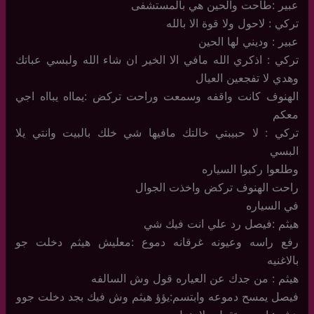
عبير :طاحت والحين هي بالمستشفى
تركي : لاحول ولا قوة الا بالله
عبير : وديني لها الحين
تركي : اذكري الله مافي الا الخير ان شاء الله ولبسي عباتك
وهدي لا تفجعين العيال
الهنوف كانت واقفه وسمعت وراحت تركض :يمااه يبااه اجي
معكم
تركي : لا حبيبتي خالتك مافيها شي خلك بالبيت وانتي يلا
البسي
وطلعوا ركبوا السياره
راحت الهنوف تركض واخذت الجوال
في السياره
هيثم :فيصل رد علي انت فيك شي
رفع راسه وعيونه غرقانه دموع :معليش هيثم دخلت جو
بالاغنيه
هيثم : من جدك عن العياره قول وش السالفه
فيصل يمسح دموعه وابتسم:يؤؤ هيثم وش فيك بجد دخلت جوو