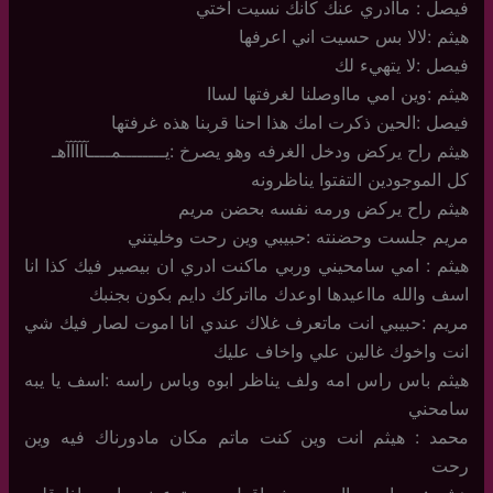
فيصل : ماادري عنك كانك نسيت اختي
هيثم :لالا بس حسيت اني اعرفها
فيصل :لا يتهيء لك
هيثم :وين امي مااوصلنا لغرفتها لساا
فيصل :الحين ذكرت امك هذا احنا قربنا هذه غرفتها
هيثم راح يركض ودخل الغرفه وهو يصرخ :يــــــــمــــآآآآآهـ
كل الموجودين التفتوا يناظرونه
هيثم راح يركض ورمه نفسه بحضن مريم
مريم جلست وحضنته :حبيبي وين رحت وخليتني
هيثم : امي سامحيني وربي ماكنت ادري ان بيصير فيك كذا انا
اسف والله مااعيدها اوعدك مااتركك دايم بكون بجنبك
مريم :حبيبي انت ماتعرف غلاك عندي انا اموت لصار فيك شي
انت واخوك غالين علي واخاف عليك
هيثم باس راس امه ولف يناظر ابوه وباس راسه :اسف يا يبه
سامحني
محمد : هيثم انت وين كنت ماتم مكان مادورناك فيه وين
رحت