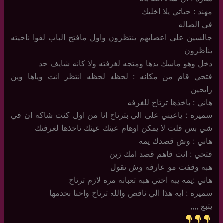
مهند : حياتي يلا اخليك
في الصاله
جالسين على اعصابهم ينتظرون واول مافتح الباب لفوا ناحيته
يناظرون
دخل وهو ماسك يدها ومتجه لغرفته ولا كانه شايف حد
فتحي قام من مكانه : لحظه لحظه انتظر انت وياها وين
رايحين
هاني : باخذها ترتاح للغرفه
سميره : ياعيني على الي بترتاح انا من اول كنت شاكه ان في
شي بس قلت لا يمكن اوهام عينك عينك تاخذها لغرفتك
هاني : وش قصدك يمه
فتحي : انت فاهم قصد امك زين
هبه وقفت مو عارفه وش تقول
هاني :يمه يبه اختي هبه تعبانه مره لازم ترتاح
سميره : ايه هذا الي ناقص والله ترتاح واحنا نخدمها
يتبع ,,,,