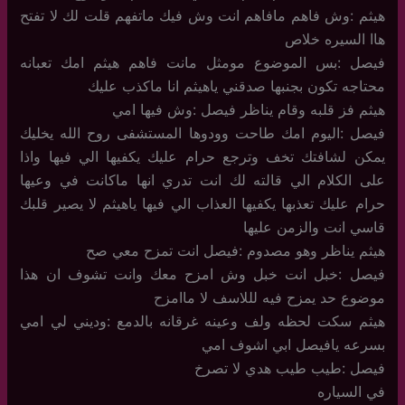
هيثم :وش فاهم مافاهم انت وش فيك ماتفهم قلت لك لا تفتح
هاا السيره خلاص
فيصل :بس الموضوع مومثل مانت فاهم هيثم امك تعبانه
محتاجه تكون بجنبها صدقني ياهيثم انا ماكذب عليك
هيثم فز قلبه وقام يناظر فيصل :وش فيها امي
فيصل :اليوم امك طاحت وودوها المستشفى روح الله يخليك
يمكن لشافتك تخف وترجع حرام عليك يكفيها الي فيها واذا
على الكلام الي قالته لك انت تدري انها ماكانت في وعيها
حرام عليك تعذبها يكفيها العذاب الي فيها ياهيثم لا يصير قلبك
قاسي انت والزمن عليها
هيثم يناظر وهو مصدوم :فيصل انت تمزح معي صح
فيصل :خبل انت خبل وش امزح معك وانت تشوف ان هذا
موضوع حد يمزح فيه لللاسف لا ماامزح
هيثم سكت لحظه ولف وعينه غرقانه بالدمع :وديني لي امي
بسرعه يافيصل ابي اشوف امي
فيصل :طيب طيب هدي لا تصرخ
في السياره