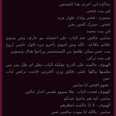
متاكده اني اعرف هذا الشخص
في بيت فتحي
سميره : فتحي ولدك طول مره
فتحي : صبرك الحين يجي
في بيت محمد
سامي جالس عند الباب على اعصابه مو عارف وش يسوي
ياقايم ياقاعد : الله وش اسوي تأخرو مره اقول خليني اروح
بيت عمي يمكن طلعوا من المستشفى وراحوا هناك ونسوني
في بيت تركي
الهنوف جالسه على الدرج مقابله الباب نتظر اي ظل يمر بس
يطمنها وكلها عشر دقائق ورن الجرس قامت تركض لباب
:مين
: هنوو افتحي انا سامي
الهنوف فتحت الباب : هلا سموو طمني اخبار خالتي
سامي :ليه هم ماجوا عندكم
الهنوف : لا انا جالسه انتظرهم
سامي : ياالله انا بموت مافيني صبر