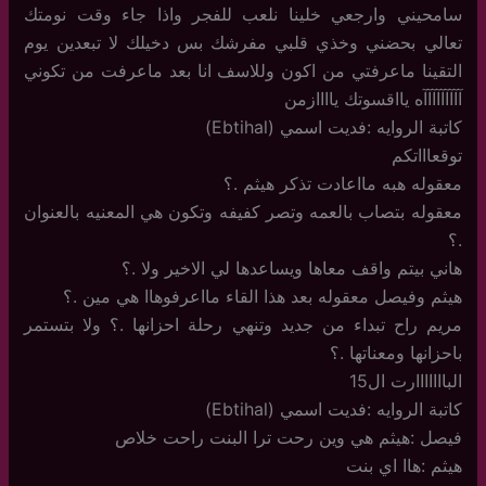
سامحيني وارجعي خلينا نلعب للفجر واذا جاء وقت نومتك
تعالي بحضني وخذي قلبي مفرشك بس دخيلك لا تبعدين يوم
التقينا ماعرفتي من اكون وللاسف انا بعد ماعرفت من تكوني
آآآآآآآآآه يااقسوتك ياااازمن
كاتبة الروايه :فديت اسمي (Ebtihal)
توقعاااتكم
معقوله هبه مااعادت تذكر هيثم .؟
معقوله بتصاب بالعمه وتصر كفيفه وتكون هي المعنيه بالعنوان
.؟
هاني بيتم واقف معاها ويساعدها لي الاخير ولا .؟
هيثم وفيصل معقوله بعد هذا القاء مااعرفوهاا هي مين .؟
مريم راح تبداء من جديد وتنهي رحلة احزانها .؟ ولا بتستمر
باحزانها ومعناتها .؟
البااااااارت ال15
كاتبة الروايه :فديت اسمي (Ebtihal)
فيصل :هيثم هي وين رحت ترا البنت راحت خلاص
هيثم :هاا اي بنت