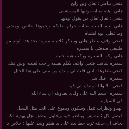
فتحي يناظر : تعال وين رايح
هاني : هبه تعبانه بوديها المستشفى
فتحي : تعال تعال من يقول توديها
هاني :يبه البنت تعبانه حرام عليكم رحموها خلاص ومشى
وماعطى ابوه اهتمام
فتحي وقف يناظر هاني ويتذكر كلام سميره : بجد هذا الولد مو
طبيعي صدقتي يا سميره
هاني ركب السياره وركب هبه بجنبه
سميره شافت فتحي واقف يكلم نفسه راحت لعنده: وش فيك
فتحي ناظرها : انتي قلت لي ولدك من متى على هذا الحال
سميره : فيك شي
فتحي : لا والله ولدك الي فيه
سميره : بسم الله على ولدي بعدوينه ان شاء الله
في السياره
الهدؤ ونظرات تئمل وسكون ودموع على الخد مثل السيل
فيصل كل ثانيه يف ويناظر فيه ويحاول ينطق لجل يهديه لكن
يخاف ان حالته تزيد حط يده على يد هيثم وشد عليها : خلاص يا