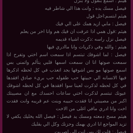
هيثم : اسمع بتقول ولا بنزل
فيصل مسك يده : وانت هذا الي شاطر فيه
هيثم ابتسم:اجل قول
فيصل : مابي ازيد همك على الي فيك
هيثم :قول همي اذا عرفت ان فيك هم وانا اخر من يعلم
فيصل نزل راسه :ذكرت اشياء قديمه
هيثم : والله وفي ذكريات وانا ماادري فيها
فيصل : لما اشوفك تبتسم اذا سمعت اسم اختي وتفرح اذا
سمعت صوتها انا ان سمعت اسمها قلبي يتألم واتمنى بس
اسمع صوتها مو بس اشوفها بجد اتعذب في كل لحظه اذكرها
فيها الانسانه الي حبيتها حب طفوله حب بريء صادق افقدها
في كل لحظه لذكرت لعبنا سوا افقدها في كل لحظه اشوفك
عيونك تبتسم لذكرت اختي ساعات احسدك مع ان مصيبتك
اكبر من مصيبتي انا فقدت حبيبه وبنت عم قريبه وانت فقدت
اخت وانا ادري مافي اغلى من الاخت
هيثم مسح دمعته ومسك يد فيصل : فيصل الله يخليك يكفي لا
تزيد المواجع انا ادري بهمك وحزنك وكل الي بقلبك
فيصل : قلت لك بس انت الي اصريت