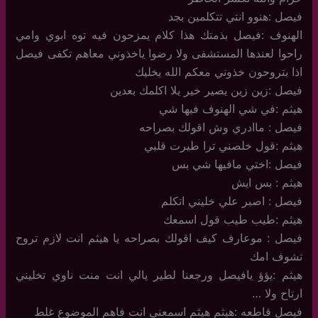
فيصل :هنوو انتي تتكلمين بجد
الهنوف :فيصل بذمتك هذا كلام يمزحون فيه توه ابوي وامي
راحوا لعندها المستشفى ولا رضوا ياخذوني معاهم تكفى فيصل
اذا بتروحون خذوني معكم الله يخليك
فيصل :زين زين يصير خير يلا اكلمك بعدين
هيثم :في شي الهنوف فيها شي
فيصل : ماادري وش اقولك بصراحه
هيثم :قول خلصني ترا طيرت قلبي
فيصل :اختي مافيها شي بس
هيثم : بس ايش
فيصل : اصبر علي خليني اتكلم
هيثم :طيب طيب قول اسمعك
فيصل : موعارف كيف اقولك بصراحه يا هيثم انت لازم تروح
تشوف امك
هيثم :يؤؤ يافيصل ورجعنا لطير يالي انت منت ناوي تخليني
ارتاح ولا …
فيصل قاطعه :هيثم هيثم اسمعني انت فاهم الموضوع غلط