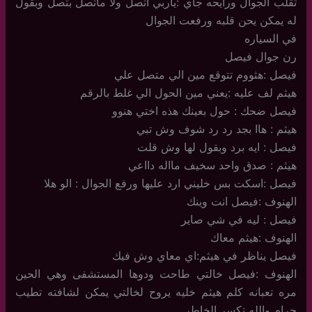
تقلب الجوال ورايحه جاي :ياربي اتصل ولا ماتصل بتصل وبقول
له يمكن يحن قلبه ورفعت الجوال
في السياره
رن جوال فيصل
فيصل :هثووم تتوقع مين الي متصل علي
هيثم لف عليه :يعني مين الحول الي غلط بالرقم
فيصل ضحك : حول بعينك هذه اختي هنوو
هيثم : هاا بجد رد رد شوف وش تبي
فيصل : ايه برد وبقول لها وش قلت
هيثم : صدق واحد سخيف مااله دااعي
فيصل :اسكت بس خليني ارد عليها ورفع الجوال : الو هلا
الهنوف :فيصل انت وينك
فيصل : ليه في شي صاير
الهنوف :هيثم معاك
فيصل يناظر في هيثم:اي معاي وش فيك
الهنوف :فيصل خالتي طاحت ودوها المستشفى وهي الحين
مره تعبانه كلم هيثم خليه يروح لخالتي يمكن لشافته تطيب
حرام والله تكسر الخاطر