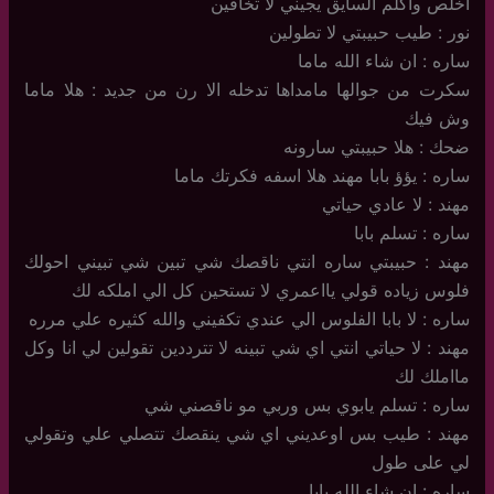
اخلص واكلم السايق يجيني لا تخافين
نور : طيب حبيبتي لا تطولين
ساره : ان شاء الله ماما
سكرت من جوالها مامداها تدخله الا رن من جديد : هلا ماما
وش فيك
ضحك : هلا حبيبتي سارونه
ساره : يؤؤ بابا مهند هلا اسفه فكرتك ماما
مهند : لا عادي حياتي
ساره : تسلم بابا
مهند : حبيبتي ساره انتي ناقصك شي تبين شي تبيني احولك
فلوس زياده قولي يااعمري لا تستحين كل الي املكه لك
ساره : لا بابا الفلوس الي عندي تكفيني والله كثيره علي مرره
مهند : لا حياتي انتي اي شي تبينه لا تترددين تقولين لي انا وكل
مااملك لك
ساره : تسلم يابوي بس وربي مو ناقصني شي
مهند : طيب بس اوعديني اي شي ينقصك تتصلي علي وتقولي
لي على طول
ساره : ان شاء الله بابا