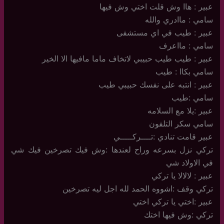
عبير : هاا وش قلت اختي وش فيها
سامي : ماادري والله
عبير : طيب في اي مستشفى
سامي : مااعرف
عبير : طيب طيب حبيبي لاتخاف ماما مافيها الا الخير
سامي بكاا : طيب
عبير : انتبه على نفسك حبيبي طيب
سامي :طيب
عبير :يلا مع السلامه
سامي سكر التلفون
عبير قامت تنادي :تــــركـــــي
تركي نزل بسرعه وراح لعندها :وش فيك تصرخين فيك شي
في الاولاد شي
عبير : لالالا يا تركي
تركي وقف :اشووه الحمد لله اجل ليه تصرخين
عبير :اختي يا تركي اختي
تركي :وش فيها اختك