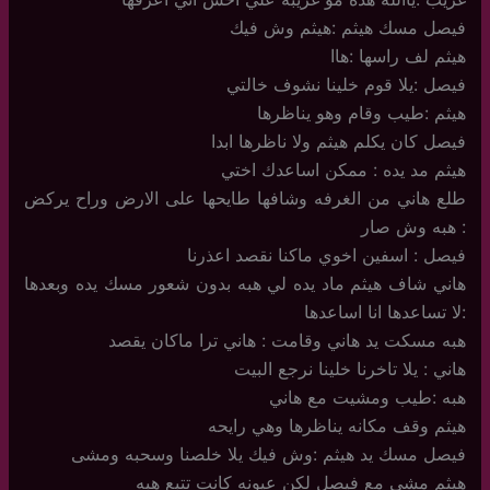
فيصل مسك هيثم :هيثم وش فيك
هيثم لف راسها :هاا
فيصل :يلا قوم خلينا نشوف خالتي
هيثم :طيب وقام وهو يناظرها
فيصل كان يكلم هيثم ولا ناظرها ابدا
هيثم مد يده : ممكن اساعدك اختي
طلع هاني من الغرفه وشافها طايحها على الارض وراح يركض
: هبه وش صار
فيصل : اسفين اخوي ماكنا نقصد اعذرنا
هاني شاف هيثم ماد يده لي هبه بدون شعور مسك يده وبعدها
:لا تساعدها انا اساعدها
هبه مسكت يد هاني وقامت : هاني ترا ماكان يقصد
هاني : يلا تاخرنا خلينا نرجع البيت
هبه :طيب ومشيت مع هاني
هيثم وقف مكانه يناظرها وهي رايحه
فيصل مسك يد هيثم :وش فيك يلا خلصنا وسحبه ومشى
هيثم مشى مع فيصل لكن عيونه كانت تتبع هبه