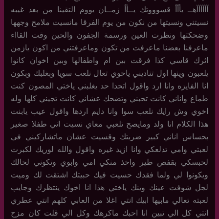
آآآآآآهــ يأأأ قسوووتك يــأأ زمــان يووم التقينا من بعد غيبه
نسيتني ونسيتها من نكون من يوم الفرقا مانسيت ملامح وجهها
وضحكتها ونظرت العين ورسمة الجفون والحين وقت القااء
ماعرفنا بعضنا ماعرفت من تكون وماعرفتني من اكون يازمن
اثرك قاسي كذا فرقت بين ام واطفالها وبين اخوان كانوا
يلعبون وينها اول تناديني ياخوي تعال نلعب سويا وبغلبك وبكون
انا الفايزه وانا ارد واقول اتحدا حد يغلبني ياختي المصون كنت
طماع واناني كانت تحبني وتضحك عشاني كانت تجيني كلها وله
اخوي وش رايك نلعب سوا وانا دايم اردها واقول عيب يابنت
هذا الكلام انا ولد ومايصح تلعبي معاي نسيت اني طفلا صغير
بحساس اناني كبير ضربتك وقسيت عشان ماتشاركيني في
لعبتي وامي تدلعكي وانا ازيد غيره واقول والله لوريك لكبرت
لحبسكي بقفص طير واخذ منكي امي وابوي وتكوني لحالك
ويكونوا لي ولما فقدك حسيت فيك حبيتك اشتقت لك وميت
لجل شوفت عينك وينك ياختي هذا انا اخوك ينتظرك وجايب
لعبته تعالي مابيها ابيك انتي اغلا من العابي كلهم انتي عطري
انتي كل الي تبين انا احبك ماكرهك وكل الي قلت كان مزح