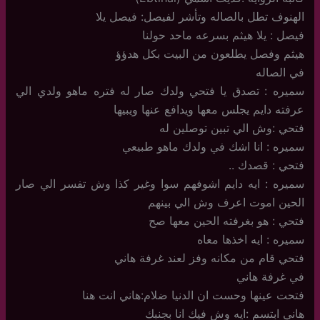
الهنوف تطل بالصاله وتأشر لفيصل: فيصل يلا
فيصل : يلا هيثم بسرعه ماحد حولنا
هيثم وفصل يطلعون من البيت بكل هدؤؤ
في الصاله
سميره : تصدق يا فتحي ولدك صار له فتره ماهو ولدي الي
عرفته دايم يجلس معها ويدافع عنها ويبيها
فتحي :وش الي تبين توصلين له
سميره : انا اشك في ولدك ماهو طبيعي
فتحي : قصدك ..
سميره : ايه دايم اشوفهم سوا وغير كذا وش تفسر الي صار
الحين اموت اعرف وش الي بينهم
فتحي : هو بغرفته الحين معها صح
سميره : ايه اخذها معاه
فتحي قام من مكانه وفز لعند غرفة هاني
في غرفة هاني
فتحت عينها وحست ان الدنيا ضلام:هاني انت هنا
هاني ابتسم :ايه وش فيك انا بجنبك