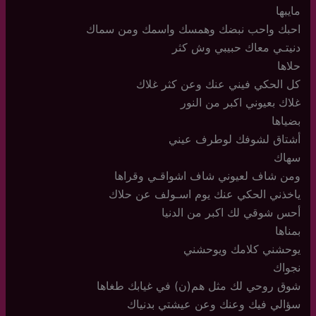
مايبها
احبك واحب نبضك وهمسك واسمك ومن سماك
دنيتـي معاك حبيبي وش كثر
حلاها
كل الحكي فيني عنك وعن كثر غلاك
غلاك بعيوني اكبر من النور
بضياها
أشتاق لشوفك لوطرف عيني
سهاك
ومن شاف لعيوني شاف اشواقـي وقراها
ياخذني الحكي عنك يوم اسـولف عن حلاك
أحس شوقي لك اكبر من الدنيا
بمناها
يوحشني كلامك ويوحشني
نجواك
شوق روحي لك مثل هم(ن) في غيابك طغاها
سؤالي فيك وعنك وعن عيشتي بدنياك