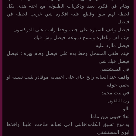
وهام في فكره بعيد وذكريات الطفوله مع اخته هدى بكل
لحظه لهم سوا وقطع عليه افكاره شي غريب لحظه في
فيصل
فيصل وقف السياره على جنب وحط راسه على الدركسون
هيثم لف وناظره ومسح دموعه :فيصل وش فيك
فيصل ماارد عليه
هيثم طفى المسجل وحط يده على فيصل وقام يهزه : فيصل
فيصل فيك شي
في المستشفى
واقف عند العنايه رايح جاي على اعصابه موقادر يثبت نفسه او
يخفي خوفه
في بيت محمد
رن التلفون
:الو
:هلا حبيبي وين ماما
ودموع تسبق الكلمه:خالتي امي تعبانه طاحت علينا واخذها
ابوي المستشفى