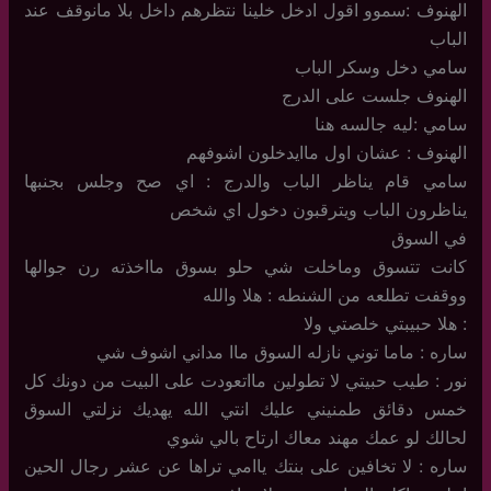
الهنوف :سموو اقول ادخل خلينا نتظرهم داخل بلا مانوقف عند
الباب
سامي دخل وسكر الباب
الهنوف جلست على الدرج
سامي :ليه جالسه هنا
الهنوف : عشان اول ماايدخلون اشوفهم
سامي قام يناظر الباب والدرج : اي صح وجلس بجنبها
يناظرون الباب ويترقبون دخول اي شخص
في السوق
كانت تتسوق وماخلت شي حلو بسوق مااخذته رن جوالها
ووقفت تطلعه من الشنطه : هلا والله
: هلا حبيبتي خلصتي ولا
ساره : ماما توني نازله السوق ماا مداني اشوف شي
نور : طيب حبيتي لا تطولين مااتعودت على البيت من دونك كل
خمس دقائق طمنيني عليك انتي الله يهديك نزلتي السوق
لحالك لو عمك مهند معاك ارتاح بالي شوي
ساره : لا تخافين على بنتك ياامي تراها عن عشر رجال الحين