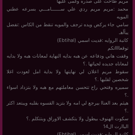
مريم طاحت على صدره وغمى عليها
محمد :مريم مريم ردي علي ســــــامـــي بسرعه عطني
المويه
سامي جاء يركض ويده ترجف والمويه تنقط من الكاس :تفضل
يبأأهـ
كاتبة الروايه :فديت اسمي (Ebtihal)
توقعااااتكم
وقفت هاني ودفاعه عن هبه بدايه النهاية لمعانات هبه ولا بدايه
لمعاناه جديده لحياتها .؟
سقوط مريم اعلان لي نهايتها ولا بداية امل لعودت اغلا
شخصين لقلبها .؟
سميره وفتحي راح تتحسن معاملتهم مع هبه ولا بتزداد اسواء
.؟
هيثم بعد العناا بيرجع لي امه ولا بتزيد القسوه بقلبه ويبتعد اكثر
.؟
سكوت الهنوف بيطول ولا بتكشف الاوراق وبتتكلم .؟
الباارت ال14
كاتبة الروايه :فديت اسمي (Ebtihal)