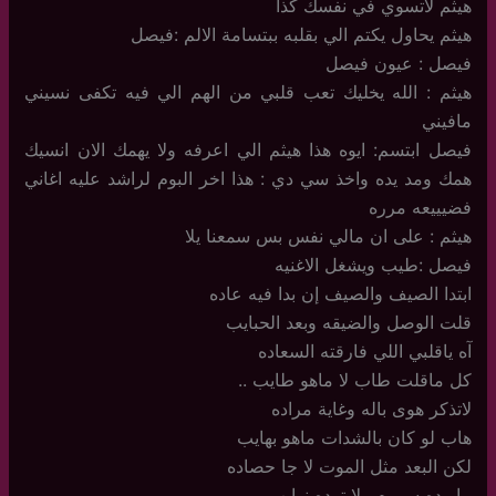
هيثم لاتسوي في نفسك كذا
هيثم يحاول يكتم الي بقلبه ببتسامة الالم :فيصل
فيصل : عيون فيصل
هيثم : الله يخليك تعب قلبي من الهم الي فيه تكفى نسيني
مافيني
فيصل ابتسم: ايوه هذا هيثم الي اعرفه ولا يهمك الان انسيك
همك ومد يده واخذ سي دي : هذا اخر البوم لراشد عليه اغاني
فضيييعه مرره
هيثم : على ان مالي نفس بس سمعنا يلا
فيصل :طيب ويشغل الاغنيه
ابتدا الصيف والصيف إن بدا فيه عاده
قلت الوصل والضيقه وبعد الحبايب
آه ياقلبي اللي فارقته السعاده
كل ماقلت طاب لا ماهو طايب ..
لاتذكر هوى باله وغاية مراده
هاب لو كان بالشدات ماهو بهايب
لكن البعد مثل الموت لا جا حصاده
مايرده سموم ولا ترده نوايب ..