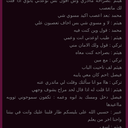
هيثم :بصراحه ماادري وش اقول بس توعدني يابوي اذا قلت
لك ماتعصب
محمد :بعد اعصب اكيد مسوي شي
هيثم : لا و مسوي شي بس اخاف تعصبون علي
محمد : قول وين كنت فيه
هيثم : طيب اوعدني انت وعمي
تركي : قول ولك الامان مني
هيثم : بصراحه كنت معاه
تركي : مع مين
هيثم لف ناحيت الباب
فيصل :احم كان معي يايبه
تركي : هاا مو انا سألتك وقلت لي ماتدري عنه
هيثم : انا قلت له اذا قال لحد مراح يشوف وجهي
فيصل دخل ومسك يد ابوه وعمه : تكفون سموحوني تووبه
مااعيدها
عبير : حسبي الله على بليسكم طار قلبنا عليك وانت في بيتنا
واحنا اخر من يعلم
هيثم : اسف