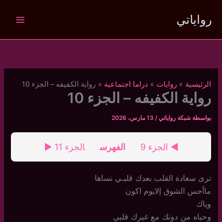
خطي
رواياتي
لى
لمحتوى
الرئيسية
روايات
دراما اجتماعية
رواية الكفيفه – الجزء 10
رواية الكفيفه – الجزء 10
بواسطة
شبكة رواياتي
/
13 مارس، 2026
◄ الجزء 9
الفهرس
الجزء 11 ►
ترى سعادة القلب بعدك قلبـي نساها
ماأحس الشوق إلايوم اكون
وياك
وحياه من دونك مع غيرك قلبي