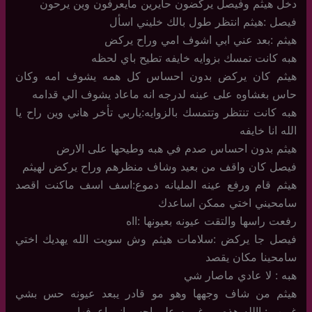
دخل هيثم وفيصل يركضون حايرين مايعرفون وين يرحون
فيصل :هيثم انتظر طول بالك خليني اسأل
هيثم :بعد عني ابي اشوف امي وراح يركض
هبه كانت تمسك بزوايه خايفه تطيح باي لحظه
هيثم كان يركض بدون احساس كل همه يشوف امه وكان
حاس بغشاوه على عينه لدرجه انه ماعاد يشوف الي قدامه
هبه كانت تنتظر وتتمسك بالزوايه:ياربي تأخر هاني وين راح يا
الله انا خايفه
هيثم بدون احساس صدم في هبه وطيحها على الارض
فيصل كان واقف من بعيد وشاف منظرهم وراح يركض لهيثم
هيثم قام ورفع عينه المليانه دموع:اسف اسف ماكنت اقصد
سامحيني اختي ممكن اساعدك
رفعت راسها والتقت عيونه بعيونها :ااه
فيصل جا يركض :سلامات هيثم وش سويت الله يهديك اختي
سامحينا مكان يقصد
هبه : لا عادي ماصار شي
هيثم من شاف وجهها وهو مو قادر يبعد عيونه حس بشي
غريب :ياالله هذه مو غريبه علي احس اني اعرفها