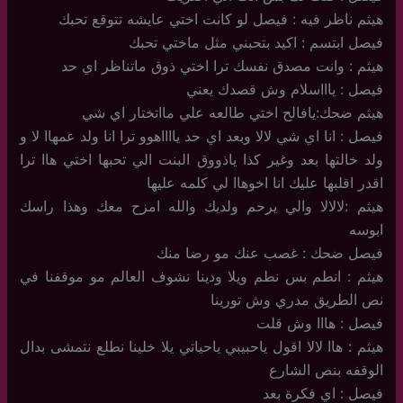
هيثم ناظر فيه : فيصل لو كانت اختي عايشه تتوقع تحبك
فيصل ابتسم : اكيد بتحبني مثل ماختي تحبك
هيثم : وانت مصدق نفسك ترا اختي ذوق ماتناظر اي حد
فيصل : ياااسلام وش قصدك يعني
هيثم ضحك:يافالح اختي طالعه علي مااتختار اي شي
فيصل : انا اي شي لالا وبعد اي حد يااااهوو ترا انا ولد عمهاا لا و
ولد خالتها بعد وغير كذا ياذووق البنت الي تحبها اختي هاا ترا
اقدر اقلبها عليك انا اخوهاا لي كلمه عليها
هيثم :لالالا والي يرحم ولديك والله امزح معك وهذا راسك
ابوسه
فيصل ضحك : غصب عنك مو رضا منك
هيثم : انطم بس نطم ويلا ودينا نشوف العالم مو موقفنا في
نص الطريق مدري وش تورينا
فيصل : هااا وش قلت
هيثم : هاا لالا اقول ياحبيبي ياحياتي يلا خلينا نطلع نتمشى بدال
الوقفه بنص الشارع
فيصل : اي فكرة بعد