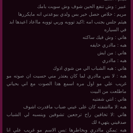
عبير : وش تنفع الحين شوف وش سويت بامك
مريم : خلاص حصل خير بس ولدي بيوعدني انه مايكررها
هيثم جلس بجنب امه :اكيد تووبه وربي تووبه مااعاد اعيدها ابد
في السياره
هاني : وش فيك ساكته
هبه : ماادري خايفه
هاني : من ايش
هبه : ماادري
هاني : هبه الشباب الي من شوي اذوك
هبه : لا بس ماادري لما كان يعتذر مني حسيت ان صوته مو
غريب علي مو اول مره اسمع هذا الصوت مع اني بحياتي
ماطلعت من البيت
هاني : انتي شفتيه
هبه :لا مااشفته كان على عيني ضباب ماقدرت اشوف
هاني :لا تخافين راح ترجعين تشوفين وبنسبه لي الشباب
صدقيني يتهيء لك
هبه :يمكن ماادري وبخاطرها :بس الاسم مو غريب علي انا