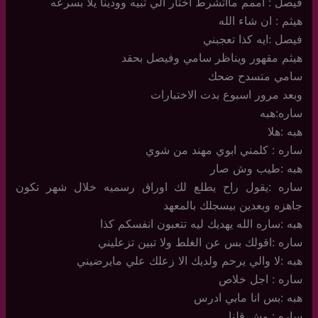
فيصل : اممم مااتشرط اختار الي تبيه وودينا يلا بسرعه
هيثم : ان شاء الله
فيصل :ايه كذا تعجبني
هيثم مقهور ويناظر سامي وفيصل بحقد
سامي متسدح ضحك
وبعد مرور اسبوع بدت الاختبارات
ساره:هبه
هبه :هلا
ساره : كلمني ابوي مهند من شوي
هبه :طيب وش صار
ساره :يقول راح يطلع لك اوراق رسميه خلال شهر تكون
جاهزه وبعدين بيسجلك بالمعهد
هبه :ساره الله يهديك ليه تتعبون انفسكم كذا
ساره :اقولك بس عن الغلط ولا تبين تزعليني
هبه :لا والي يرحم ولديك الا زعلك علي مايرضيني
ساره : اجل خلاص
هبه :بس انا مابي ادرس
ساره : وش قلنا