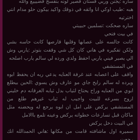
ساره :يجنن وربي فستان قصير لونه بنفسج فضيييع والله
هبه :طيب اوكي انا واثقه في ذوقك واكيد بيكون حلو مدام انتي
اخترتيه
ساره ضحكت :تسلمين حبيبتي
في بيت فتحي
كانت جالسه على عصابها وقلبها قارصها كانت حاسه بشي
ولكن تفكيره في هاني كان كل شي وقفت بتوتر :ياربي وش
الي يصير فيني ياربي احفظ ولدي ورده لي سالم يارب اصلحه
في المستشفى
واقف على اعصابه عند غرفة العنايه يدعي ربه ان يحفظ ابوه
ويرده له سالم رايح جاي مو عارف وش يسوي :الحين بيطلع
ابوي من العنايه وراح يحتاج لثياب بدل ثيابه الغرقانه دم خليني
اروح بسرعه للبيت واجيب له ثياب غيرهم طلع من
المستشفى يركض على امل ان ابوه يرجع له ويحضنه مثل
ماكان قبل تسارعات خطواته يركض وعينه تلمع باالامل
في البيت دخل يركض
سميره اول ماشافته قامت من مكانها :هاني الحمدالله انك
رجعت