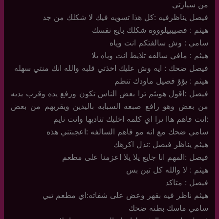
من سيارتي
فيصل يناظرفيه :كل هذا تسويه فيك لا شكلك من جد
هيثم : فصييييلوووه شكلك بايع نفسك
سامي : وش سالفتكم انت وياه
هيثم : مافي سالفه تلايط انت وياه يلا
فيصل ضحك : ايه وش عليك اخذتي قلبه والله انك منتي سهله
هيثم : يؤؤ فصيل ماودك تنطم
فيصل :اقول هويثم ترا بعض الناس تكون ورفع يده وقرب يديه
من بعض وهو رافع صبعه السبابه باليدين ويقربهم من بعض
:انت فاهم هاا ترا اي كلمه اخليك تناديها وانت نايم
سامي ضحك مع انه مو فاهم السالفه :اعجبتني هذه
هيثم يناظر فيصل :نذل اكرهك
فيصل :المهم انا جايع يلا يلا اعزمنا على مطعم
هيثم : لا والله كل تبن بس
فيصل : متاكد
هيثم ناظر فيه بقهر وعض على شفاته:اي مطعم تبي
سامي ماسك بطنه ضحك