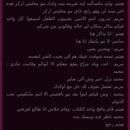
هيثم :وليه ماتسأليه ليه ضربته يمه ولدك مو مخليني اركز هذه
اخر سنه لي وهو رايح جاي مو مخليني اركز
مريم :تدرون انتم الاثنين تشيبون الطفل اسمعوا كل واحد
فيكم يذاكر بمكان لي حاله وفكوني من شركم
هيثم : انا بذاكر هنا
سامي :لا مو بكيفك انا هنا
مريم : وبعدين يعني
هيثم :يممه شوفت عينك هو الي يجيب الشر لنفسه
مريم : انت وياه مراح ينفع معكم الا ابوكم وقامت تنادي :
محمد
محمد نزل :خير وش الي صاير
مريم :تفضل شوف لك حل مع اولادك
محمد : وش فيكم انتوا بعد مو ناقصني الا انتم مايكفيني تعب
الدوام
هيثم قام ينافخ واخذ الكتاب :وقام خلاص انا طالع لغرفتي
محمد ناظر فيه ومسك يده
هيثم رجع