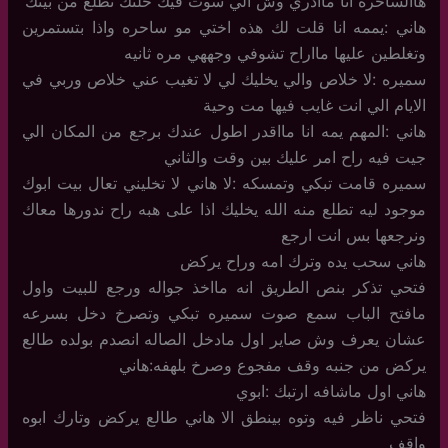
هاالساحره انا ماادري وش الي سوت فيك خلتك تطلع من بيتك
هاني :يممه انا قلت لك هذه اختي مو ساحره واذا بتستمرين
وتغلطين عليها مااراح تشوفي وجههي مره ثانيه
سميره :لا خلاص والي يخليك لي لا تغيب عني خلاص وربي في
الايام الي انت غايب فيها مت وحية
هاني :المهم يمه انا مااقدر اطول عندك برجع من المكان الي
جيت فيه راح امر عليك بين وقت والثاني
سميره قامت تبكي وتمسكه :لا هاني لا تخليني تعال بيت ابوك
موجود ليه تطلع منه الله يخليك اذا على هبه راح ندورها معاك
ونرجعها بس انت ارجع
هاني سحب يده وترك امه وراح يركض
فتحي تذكر بنص الطريق انه مااخذ جواله ورجع للبيت واول
مافتح الباب سمع صوت سميره تبكي وتصرخ دخل بسرعه
عشان يعرف وش صاير اول مادخل الصاله انصدم بولده طالع
يركض من جنبه وقف مفجوع وصرخ بلهفه:هاني
هاني اول ماشافه ارتبك :ابوي
فتحي ناظر فيه وتوه بينطق الا هاني طالع يركض وتارك ابوه
واقف