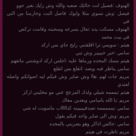
الهنوف :فصيل انت حالتك صعبه والله وش رايك نغير جوو
فيصل :وش نسوي مثلا وابوك فاصل النت وحارمنا من التي
في
الهنوف مسكت يده :تعال بسرعه وسحبته وقامت تركض
في بيت محمد
هيثم : سويمي ترا اقلقتني رايح جاي بس اركد
سامي :خير خيييير وش تبي
هيثم مسك المخده ورماها عليه :اجلس اركد ادوشتني ماتفهم
سامي يناظر فيه ويصد :انقلع بس انقلع
مريم جات لهم :هاا وش صاير وش فيكم ليه اصواتكم واصله
لعندي
هيثم :يمممه شيلي ولدك المزعج عني مو مخليني اركز
مريم :يا الله ياسامي وبعدين معاك
سامي :يمممممه تصدقييييينه كذاااااب ماسويت له شي
مريم :وش الي صاير واحد فيكم يقول
سامي :جالس اذاكر وهو يضربني بالمخده
مريم ناظرت في هيثم