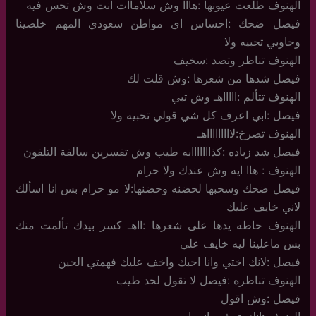
الهنوف طلعت عيونها :هااا وش سلاماات انت وش تحس فيه
فيصل ضحك :احساس اي مواطن سعودي المهم خلصينا
وجاوبي تحبيه ولا
الهنوف تناظر وتصد :سخيف
فيصل شدها من شعرها :وش قلت لك
الهنوف تتألم :اااااهـ وش تبي
فيصل :ابي اعرف كل شي قولي تحبيه ولا
الهنوف تصرخ:لاااااااااهـ
فيصل شد زياده :كذااااااابه طيب وش تفسرين سالفة التلفون
الهنوف : هاا ايه وش عندك ولا حرام
فيصل ضحك وسحبها لحضنه وحضنها:لا مو حرام بس انا اسألك
لاني خايف عليك
الهنوف حاطه يدها على شعرها :ااهـ كسر بيدك تألمت منك
بس ماعلينا ليه خايف علي
فيصل :لانك اختي وانا احبك واخف عليك فهمتي الحين
الهنوف تناظره :فيصل لا تقول لحد طيب
فيصل :وش اقول