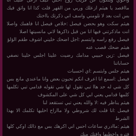
مااقصد يا هيثم ازعلك وربي من القهر قلت كذا انا واثق فيك
بس انت بعد لا تلومني واسف اني ذكرتك بااختك
هيثم سكت وهو بحضن فيصل :خلاص فيصل انا فاهمك واصلا
انت ماذكرتني فيها انا من قبل ذاكرها لاني مانسيتها اصلا
فيصل رفع راسه وابتسم :اجل اضحك خليني اشوف طقم الؤلؤ
هيثم ضحك قصب عنه
فيصل :زين حبيبي مدامك رضيت علينا اجلس خلينا نصفي
حساباتنا
هيثم جلس وابتسم :اي احسبات
فيصل :اسمع انا اعرف انكم تحبون بعض وانا ماعندي مانع بس
كل شي له حد هاا تبي تقول لها شي تقوله قدامي تبي تكلمها
كلمها قدامي يعني ابي كل شي على المكشوف
هيثم يناظر فيه :لا والله يعني تبي تستقعد لنا
فيصل :انا قلت لك شروطي ولا مااراح اخليها تكلمك الا بهذا
الشرط
هيثم :ماادري ساعات احس اني اكرهك بس مع ذالك اوكي كلها
فتره واخطبها وافتك منك