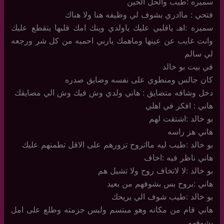
سميره :طيب والحل الحين
فتحي : ماادري بشوف لي وظيفه هنا ولا هناك
سميره :اهـ ياقلبي عليك ياولدي وينك امك قلبها يتقطع عليك
وانت غايب عن عينها وماهمك ياربي احميه من كل شر ورجعه
لي سالم
في بيت بو خالد
كان جالس ومنطوي على نفسه وضايق صدره
دخل وشافه متضايق : هاني ولدي وش فيك وش الي مضايقك
هاني : افكر في اهلي
بو خالد :اشتقت لهم
هاني هز راسه
بو خالد :طيب ليه مااتروح تزورهم على الاقل تطمنهم عليك
هاني ناظر فيه :اخاف
بو خالد :لا لاتخاف روح ولا تشيل هم
هاني :بروح بس بشوفهم من بعيد
بو خالد :طيب شوف الي يريحك
هاني قام من مكانه وهو مبتسم ولبس جزمته وطلع على امل
يشوفهم