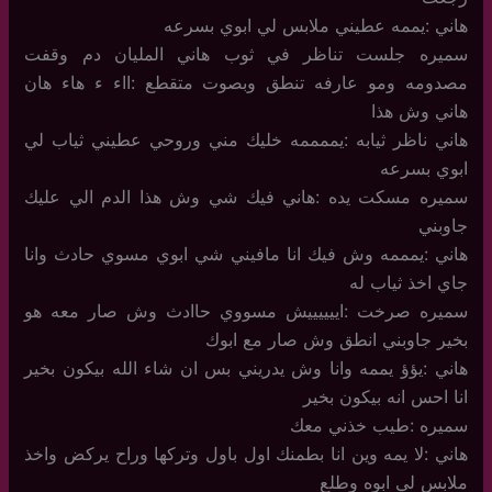
هاني :يممه عطيني ملابس لي ابوي بسرعه
سميره جلست تناظر في ثوب هاني المليان دم وقفت
مصدومه ومو عارفه تنطق وبصوت متقطع :ااء ء هاء هان
هاني وش هذا
هاني ناظر ثيابه :يممممه خليك مني وروحي عطيني ثياب لي
ابوي بسرعه
سميره مسكت يده :هاني فيك شي وش هذا الدم الي عليك
جاوبني
هاني :يمممه وش فيك انا مافيني شي ابوي مسوي حادث وانا
جاي اخذ ثياب له
سميره صرخت :اييييييش مسووي حاادث وش صار معه هو
بخير جاوبني انطق وش صار مع ابوك
هاني :يؤؤ يممه وانا وش يدريني بس ان شاء الله بيكون بخير
انا احس انه بيكون بخير
سميره :طيب خذني معك
هاني :لا يمه وين انا بطمنك اول باول وتركها وراح يركض واخذ
ملابس لي ابوه وطلع