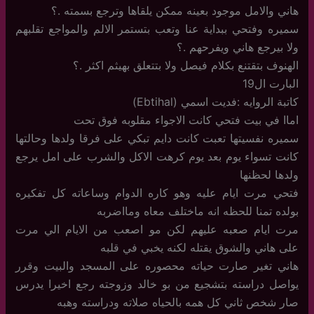
هاني والامل موجود بعينه ممكن يلقاها وترجع بسمته .؟
سميره وفتحي ببداية عنا وتعب بتستمر الالم والمواجع تقلبهم
ولا بيرجع هاني ويفرحهم .؟
الهنوف بتقتنع بكلام فيصل ولا بتتعلق بهيثم اكثر .؟
البارت ال19
كاتبة الروايه :فديت اسمي (Ebtihal)
اماا في بيت فتحي كانت الاجواء مقلوبه فوق تحت
سميره نفسيتها تعبت كانت دايم تبكي على فرقا ولدها وحالتها
كانت تسواء يوم بعد يوم كرهت الاكل والشرب على امل يرجع
ولدها لحظنها
فتحي مرت ايام عليه وهو كاره الدوام وساعاته كل تفكيره
بولده تمنا للحظه انه ماختلف معاه ومااضربه
مرت ايام صعبه عليهم لكن مو اصعب من الايام الي مرت
على هاني والشوق يقتله لكنه يخبي في قلبه
هاني تغير صارت حياته محصوره على المسجد والبيت وقرر
يواصل دراسته بتشجيع من بو خالد وزوجته رجع اخيرا يدرس
صار شخص ثاني كل همه بالحياه صلاته ودراسته وهبه