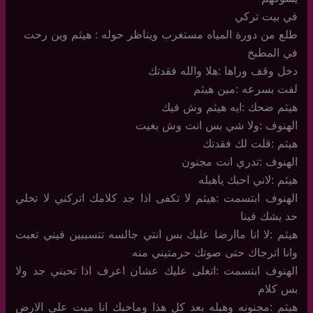
في بيت تركي
طلع من دورة المياه مستغرب ويناظر حوله : هيثم وين رحت
في المطبخ
دخل وقف وراها :هلا والله فقدتك
لفت بسرعه :مين هيثم
هيثم ضحك :ايه هيثم وش فيك
الهنوف :ولا شي بس انت وش بغيت
هيثم :قلت لك فقدتك
الهنوف :تدري انت مجنون
هيثم :لاني احبك ياهبله
الهنوف ابتسمت :هيثم لا تكفى اذا جد كلامك اتركني لا تخلي
حد يشك فينا
هيثم :لا انا ماارضا عليك بس انتي جالسه تتسببين فيني تعبت
وانا اترجاك حتى صوتك حرمتيني منه
الهنوف ابتسمت :اتغلى عليك عشان اعرف اذا تحبني جد ولا
بس كلام
هيثم :مجنونه وهبله بعد كل هذا وماحبك انا ميت على الارض