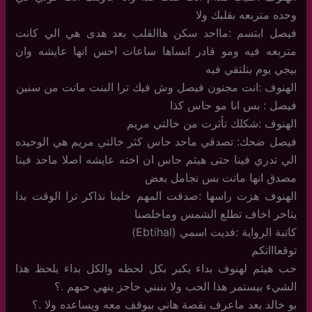
وحده متربعه بقلبك ولا
فيصل ابتسم :مااحد سكن هاالقلب بعد هدى هي الي كانت
متربعه فيه ومو قادر انساها ساعات احس انها عايشه وان
بيجي يوم بنلتقي فيه
الهنوف :انت مجنون فيصل وش فيك ترا البنت ماتت من سنين
فيصل : بس انا مو حاس كذا
الهنوف :شكلك تأثرت من خالتي مريم
فيصل ضحك: تصدقي ماحد حاس كثر خالتي مريم هي الوحيده
الي تدري فينا حتى هيثم حاس ان اخته عايشه اصلا ماحد فينا
مصدق انها ماتت بس نجامل بعض
الهنوف هزت راسها :صدقت المهم خلينا نذاكر ترا الوقت بدا
يتاخر اخاف تطلع الشمس وماخلصنا
كاتبة الرواية :فديت اسمي (Ebtihal)
توقعاااتكم
حب هيثم لهنوف بداء يكبر بكل لحظه والكل بداء يلحظ هذا
الشيء بيستمر هذا الحب ولا بنبني حاجز ينهي حبهم .؟
بو خالد بعد ماعرف بقصة هاني بيوقف معه ويساعده ولا .؟