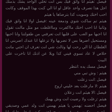
فيصل :هيثم انا واثق فيك بس انت تخلي الواحد يشك بذمتك
اجل هذا تصرف واحد عاقل لو انا الي كنت بهذا الموقف وكانت
احب اختك وسويت كذا بترضاها يا هيثم
هيثم تم ساكت شوي ودمعة عينه :فيصل اولا انا واثق فيك
وثانيا انا احب اختك مااكفرت ومااغلطت مو مثل ماانت تقول
انا احبها مو العب على قلبها انت تعرفني من طفولتنا وانا احبها
ومستحيل اضرها بس لا تضربها ولا تزعلها انا عندك اضربني انا
الغلطان انا الي رحت لها وثالث شي انت تعرف ان اختي ماتت
خلاص لا عاد تسوي فيني كذا ويلا عن اذنك انا تاخرت على
البيت
فيصل مسك يده :انتظر
هيثم : وش تبي مني
فيصل :انت زعلت
هيثم :لا مازعلت بعد خليني اروح
فيصل :الا هيثم انت زعلان
هيثم :زعلت ولا رضيت انت وش يهمك
فيصل احضنه :يهمني يا هيثم يهمني انت ولد عمي وصديقي
واخوي وبتكون عن قريب زوج اختي كيف ازعل عليك انا