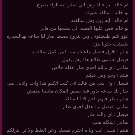
ام خالد : بو خالد وش الي صاير ليه الولد يصرخ
بو خالد : سالفه طويله
ام خالد : ايه زين وش سالفته
بو خالد قص عليها القصه الي سمعها من هاني
:يؤؤ انتم طفشتوني وين بنروح بضبط صار لنا ساعه بهاالسياره
طفشت خلونا ننزل
هيثم : اقول فصيل ماعليك منه كمل كمل سالفتك
فيصل :سامي طالع هذا وش يقول
سامي :اي والله اخوي طار عقله خلاص
هيثم : وجع وش فيكم
فيصل :اول شي من قالك اني كنت اتكلم هذا واحد واثاني شي
صار لك ساعه تدور فينا بنفس المكان ماتبينا نطفش
هيثم ناظر فيهم :احم الا انا متاكد
سامي :فيصل ترا عقل اخوي طاار
فيصل : اي والله طار
سامي :شكله يحب
هيثم : هـــي انت ويااه احترم نفسك وعن الغلط ولا ترا بنزلكم