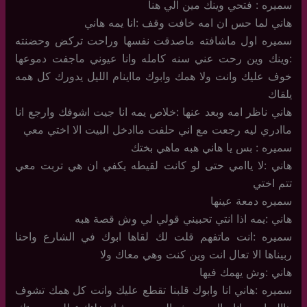
سميره : فتحي وينك مين الي هنا
هاني لما حس ان امه خافت وقف :انا يمه هاني
سميره اول ماشافته ماصدقت نفسها وراحت تركض وحضنته
:وينك وين رحت عني سنه كامله وانا عيوني ماجفت دموعها
خوف عليك وانت ولا همك وابوك مااينام الليل يدورك كل همه
يلقاك
هاني ناظر امه وبعد عنها :خلاص يمه انا جيت اشوفك وارجع انا
ماادري ليه رجعت مع اني حلفت ماادخل البيت الا اختي معي
سميره : بس يا هاني هبه ماهي بختك
هاني :لا ياامي حتى لو كانت لقيطه يكفي ان هي تربت معي
تتم اختي
سميره دمعة عينها
هاني :يمه اذا انتي تحبيني قولي لي وش قصة هبه
سميره :انت ماتفهم قلت لك لقاها ابوك في الشارع واحنا
ربيناها الا تعال انت وين كنت وهي معاك ولا
هاني :وش يهمك فيها
سميره :هاني انا وابوك قلبنا تقطع عليك وانت كل همك تشوف