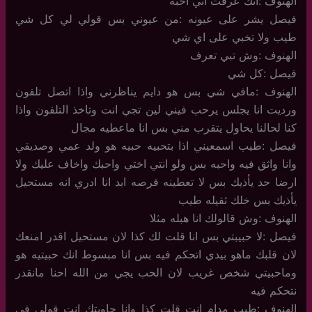
الهنوف :انك عرفت اني احبه
فيصل يشر على عيونه :من عيوني بس قولي لي كل شي
طيب ولا تخبي على اي شي
الهنوف :وش تبي تعرف
فيصل :كل شي
الهنوف :مافي شي بس هو دايم يناظرني واذا اتصل تلفون
ورديت انا يجلس يرحب فيني لين تجي انت وتاخذ التلفون واذا
كنا لحالنا يحاول يتقرب مني بس انا ماعطيه مجال
فيصل :طيب اسمعيني اذا بتحبيه حبيه هو ولد عمي وصديقي
وانا واثق فيه واحبه بس ولو انتي اختي واحبك واخاف عليك ولا
ارضا حد يأذيك بس لا تعطينه فرصه ابد انا ادري انه مستحيل
يأذيك بس خلك ثقيله طيب
الهنوف :وش قالولك انا هبله مثلا
فيصل :لا حبيبتي بس انا قلت لك كذا لان مستحيل اقدر امنعك
لان قلبك ماهو بيدي اتحكم فيه بس انا مبسوط انك حبيتيه هو
وماحبيتي شخص غريب لان الحب يجي من الله احنا مانقدر
نتحكم فيه
الهنوف :طيب مدام انت قلت كذا وانا جاوبتك انت قولي في