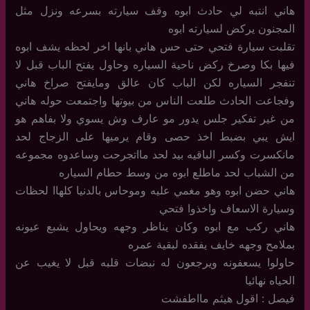
هاني انتبه لي حادث ابوه وقف سيارته بسرعه ونزل مثل
المجنون يركض لسيارته ابوه
تقلبت سيارة فتحي حتى حس هاني بانها اخر لحظه يشف ابوه
فيها بكا وصرخ ركض ناحية السياره وحاول يفتح الباب قبل لا
تنفجر السياره لكن الباب كان عالق ومايفتح صراخ هاني
وفجاعت الحادث طلعت الناس من بيوتها واجتمعت حوله هاني
من غير تفكير جلس يدور مو عارف وش يسوي ولا بفاهم هو
ايش يبي بضبط اخذ حصى وقام يرميها على الزجاج لحد
مانكسرت وكسر الباقيه بيد لحد مااتجرحت وساعدوه مجموعه
من الشباب لحد ماطلع ابوه من وسط حطام السياره
هاني حضن ابوه وهو مغمي عليه وموحاس بالدنيا كلهاا لحظات
وسيارة الاسعاف واخذوا فتحي
هاني ركب مع ابوه وكان يناظر وجهه ويحاول يشبع عيونه
بملامح وجهه خايف يفقده لبقية عمره
حاولوا يسعفونه ويرجعون له نبضات قلبه قبل لا يغيب عن
الحياه نهائيا
فيصل : اقول هيثم مااطفشت