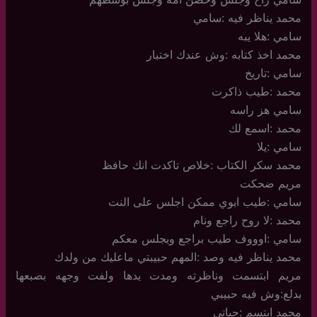
محمد يناظر فيه :سامي
سامي :هلا يبه
محمد اخذ كتابه :وش عندك اختبار
سامي :تاريخ
محمد :طيب ذاكرت
سامي هز راسه
محمد :اسمع لك
سامي :يلا
محمد سكر الكتاب :خلاص تاكدت انك حافظ
مريم ضحكت
سامي :طيب ابوي ممكن اجلس على النت
محمد :لا روح راجع ونام
سامي :اوووف طيب براجع وبجلس معكم
محمد يناظر فيه وصد :المهم حبيبتي ماعليك من ولدك
مريم ابتسمت وناظرته ومدت يدها ولفت وجهه بصبعها
بدلع:وش فيه حبيبي
محمد ابتسم :حياتي