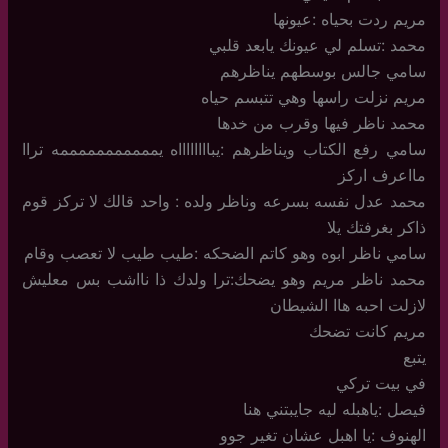
مريم ردت بحياه :عيونها
محمد :تسلم لي عيونك يابعد قلبي
سامي جالس بوسطهم يناظرهم
مريم نزلت راسها وهي تتبسم حياه
محمد ناظر فيها وقرب من خدها
سامي رفع الكتاب ويناظرهم :يبااااااااه يمممممممممممه تراا
مااعرف اركز
محمد عدل نفسه بسرعه وناظر ولده : واحد قالك لا تركز قوم
ذاكر بغرفتك يلا
سامي ناظر ابوه وهو كاتم الضحكه :طيب طيب لا تعصب وقام
محمد ناظر مريم وهو يضحك:ترا ولدك ذا نااشب بس معليش
لازلت احبه هاا الشيطان
مريم كانت تضحك
يتبع
في بيت تركي
فيصل :ياهبله ليه جايبتني هنا
الهنوف :يا اهبل عشان تغير جوو