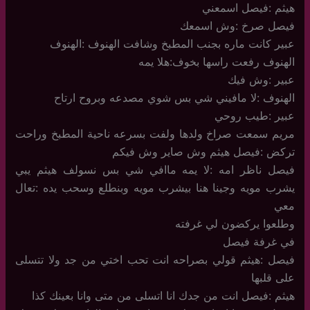
هيثم :فيصل اسمعني
فيصل صرخ :وش اسمعك
عبير كانت ماره بجنب المطبخ وشافت الهنوف :الهنوف
الهنوف رفعت راسها بخوف:هلا يمه
عبير :وش فيك
الهنوف :لا مافيني شي بس شوي مصدعه وبروح ارتاح
عبير :طيب روحي
مريم سمعت صراخ ولدها ولفت بسرعه ناحية المطبخ وراحت
تركض :فيصل هيثم وش صاير وش فيكم
فيصل ناظر امه :لا يمه ماافي شي بس نسولف هيثم يبي
يشرب مويه وجينا هنا بيشرب مويه وبنطلع وسحب يده :تعال
معي
وطلعوا يركضون لي غرفته
في غرفة فيصل
فيصل :هيثم قولي بصراحه انت تحب اختي من جد ولا تتسلى
على قلبها
هيثم :فيصل انت من جدك انا اتسلى من متى وانا بعينك كذا