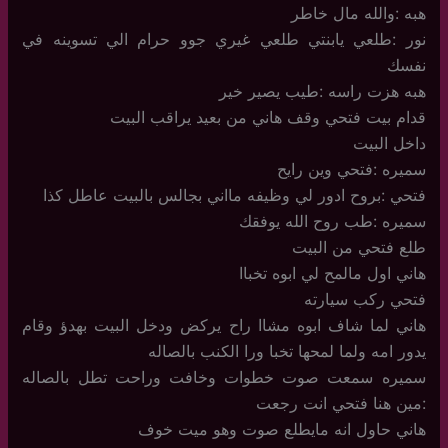
هبه :والله مال خاطر
نور :طلعي يابنتي طلعي غيري جوو حرام الي تسوينه في
نفسك
هبه هزت راسه :طيب يصير خير
قدام بيت فتحي وقف هاني من بعيد يراقب البيت
داخل البيت
سميره :فتحي وين رايح
فتحي :بروح ادور لي وظيفه مااني بجالس بالبيت عاطل كذا
سميره :طب روح الله يوفقك
طلع فتحي من البيت
هاني اول مالمح لي ابوه تخباا
فتحي ركب سيارته
هاني لما شاف ابوه مشاا راح يركض ودخل البيت بهدؤ وقام
يدور امه ولما لمحها تخبا ورا الكنب بالصاله
سميره سمعت صوت خطوات وخافت وراحت تطل بالصاله
:مين هنا فتحي انت رجعت
هاني حاول انه مايطلع صوت وهو ميت خوف