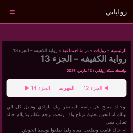
خطي
رواياتي
لى
لمحتوى
الرئيسية
روايات
دراما اجتماعية
رواية الكفيفه – الجزء 13
رواية الكفيفه – الجزء 13
بواسطة
شبكة رواياتي
/
13 مارس، 2026
◄ الجزء 12
الفهرس
الجزء 14 ►
بوخالد مسح عل راسه :استغفر ربك ياولدي وشيل كل الي
ببالك انا الحين بخليك ترتاح واذا ارتحت نرجع نتكلم يلا ياام خالد
تعالي معي
ام خالد قامت وطلعت معاه ولما طلعوا بوسط الحوش