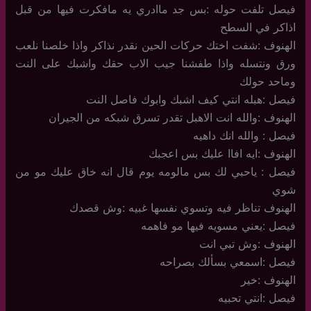
فيصل تلفت حوله :بس جد ماادري يه مافكرت فيها من قبل
اذاكر في السطح
الهنوف :شفت اختك حركات الحين نقدر نذاكر واذا خلصنا نلعب
ورق ونتسله واذا طفشنا جيب الاب حقك واشبك على النت
وماحد حولك
فيصل :هبله انتي كيف اشبك وابوك فاصل النت
الهنوف :والله انت الاهبل تقدر تسرق شبكه من الجيران
فيصل : والله انك داهيه
الهنوف :ايه افاا عليك بس اعجبك
فيصل : ياحبي لك بس مالومه يوم قال انه خاق عليك مو من
شوي
الهنوف تناظر فيه وتسوي نفسها غبيه :وش قصدك
فيصل :يعني مسويه فيها مو فاهمه
الهنوف :وش تبي انت
فيصل :اسمعي بسألك بصراحه
الهنوف :خير
فيصل :انتي تحبيه