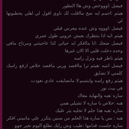
فيصل :اوووخص وش هاا التطور
هيثم :احمم ايه صح مااقلت لك ناوي اقول لي اهلي يخطبونها
لي
فيصل :اوووه وش عنده بيعرس قبلي
هيثم :ايه اذا بنتظرك بعيش عزوبي طول عمري
فيصل ضحك :انا ماافكر ابد حياتي كذا عاجبتني ومرتاح مافي
وحده دخلت قلبي الا الان غيرها
هيثم ناظر فيه ونزل راسه
فيصل انتبه :هيثم ترا مااقصد وربي ماقصد خلاص ارفع راسك
كلمني لا تضايق
هيثم رفع راسه وابتسم:لا ماتضايقت عادي تعودت
في بيت نور
ساره :هبه والنهاية معاك
هبه :خلاص يا ساره لا تشيلي همي
ساره :هبه هذا حلم لا تخليه يثر عليك
هبه : بس يا ساره هذا الحلم من سنين يتكرر علي ماتبيني افكر
ساره جلست قدامها :طيب وش رايك نطلع اليوم نغير جوو