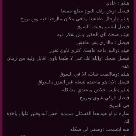
هيثم : عادي
فيصل :وش رايك اليوم نطلع نتمشا
هيثم :يارجال طفشنا ماافي مكان ماارحنا فيه وين نروح
فيصل ابتسم بخبث :السوق
هيثم ضحك :اي الحقير وش تفكر فيه
فيصل : ماادري بس طفش
هيثم :والله ماحد فاهمك كثري ناوي تغزز
فيصل ضحك :والله انك غبي لا طبعا ناوي اقابل وليد من زمان
عنه
هيثم :وماالقيت تقابله الا في السوق
فيصل :لان هو ماعنده شغله غير الغزز بالسواق
هيثم :طيب خلاص ماعندي مشكله
فيصل :اوكي شوي ونروح
في السوق
ساره :وااو هبه هذا الفستان قمممه احس انه يجنن عليك باخذه
لك
هبه ابتسمت :وصفي لي شكله