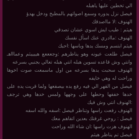
الي تخطين عليها ياهبله
فيصل نزل يدوره وسمع اصواتهم بالمطبخ ودخل بهدؤ
الهنوف :لا مااصدقك
هيثم : طيب ايش اسوي عشان تصدقي
الهنوف :ماادري عنك اسأل نفسك
هيثم ابتسم ومسك يدها وباسها :احبك
فيصل طلعت عيونه وهو يناظرهم :وجعععع هييييثم وعماااهـ
وانتي وش قاعده تسوين هبله انتي هبله تعالي بجنبي بسرعه
الهنوف سحبت يدها بسرعه من اول ماسمعت صوت اخوها
وراحت له وهي خايفه
فيصل من القهر الي فيه رفع يده بيصفعها ولما قربت يده على
خدها خففها وحطها على وجهها ولمس خدها وهي ترجف
:الهنوف انتي وش فيك
الهنوف رفعت راسها وتناظر فيصل :اسفه والله اسفه
فيصل : روحي غرفتك بعدين اتفاهم معك
الهنوف هزت راسها :ان شاء الله وراحت
فيصل تم يناظر هيثم