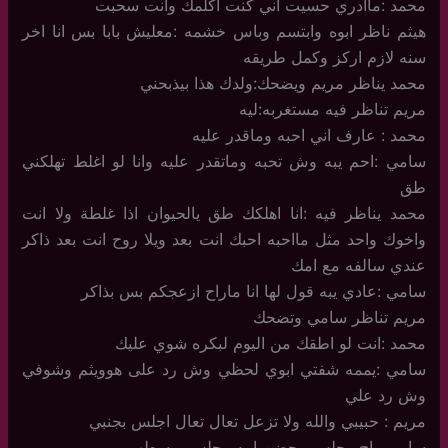
محمد :ماادري حسيت اني كنت اكلمك وانت سحبت
هيثم ناظر ابوه وابتسم وباس خشمه :معليش بابا بس انا اخر
سنه لازم اركز وكمل طريقه
محمد يناظر مريم ويضحك:ولدك هذا بيذبحني
مريم تناظر فيه مستغربه:ليه
محمد : عارف اني احبه وماقدر عليه
سامي :احم يبه وش تحبه وماتقدر عليه وانا لو اغلط تهلكني
طق
محمد يناظر فيه :انا اهلكك طق يالحيوان اذا غلطة ولا انت
واخوك واحد مثل مااحبه احبك انت بعد ويلا روح انت بعد ذاكر
عندي سالفه مع امك
سامي :عادي يبه قول لها انا ماراح ازعجكم بس بذاكر
مريم تناظر سامي وتضحك
محمد :انت لو اطقك من اليوم لبكره شوي عليك
سامي :يممه شفتي ابوي لحظي وش رد على هوويثم وشوفي
وش رد علي
مريم : حبيبي والله ولا تزعل تعال تعال اجلس بجنبي
سامي راح وجلس وحضن امه وجلس بوسطهم