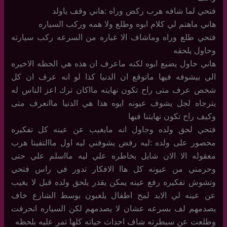
فتحي لما شافه هرب ركض وراه :هاني وقف ياولد
هاني ماهتم لي كلام ابوه وطلع ولا همه وركب السياره
فتحي طلع وراه وماشاف الا غباره من السرعه ركب سيارته
وحاول يلحقه
هاني حاول يضيع ابوه لكنه ماعرف ان هذه هي الحظه الاخيره
الي بيشوفه فيها ماتوقع ان الدنيا كذا لو انه عرف ان كل
شخص عرف متى راح تكون نهايته مااكان ترك اعز الناس له
يترجاه لجل يشوف عيونه ايوه هذا هي الدنيا ماانعرف متى
وكيف راح تكون نهايتنا فيها
فتحي لحق ولده وحاول انه مايغيب عن عينه كل تفكيره
محصور على ولده :ليه رفض يشوفني ليه اول ماالتقينا هرب
معقوله الا الان شايل بخاطره علي ليه مااسلم علي حتى
وحرمني من عيونه كل هاا الافكار تدور في راس فتحي
وتشوش تفكيره رفع عينه يمكن يقدر يلحق ولده قبل لا يغيب
عن عينه لي الابد لمح اطفال يلعبون بوسط الشارع خاف
يصدمهم لف بسرعه عشان لا يصدمهم لكن السياره انحرفت
وطلعت عن سيطرته شاف احداث حياته كلها تمر عليه بلحظه