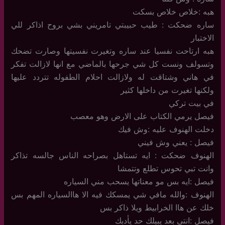
هبه :خلاص خلاص بسكت
ساره ضحكت : طيب حبيبتي تامريني بشي بروح اذاكر للي
الاختبار
هبه ارتاحت نفسيا عند ساره وتغيرت نفسيتها وصارت تضحك
وتسولف ونست كل شي جرحها بالماضي مع انها لازالت تفكر
في هاني وشتاقت له ولازالت احلام الطفوله تتردد عليها
ولكنها تغيرت من داخلها كثير
في بيت تركي
فيصل يرمي الكتاب على الارض وهو معصب
دخلت الهنوف عليه :وش فيك
فيصل : يعني وش فيني
الهنوف ضحكت : ايه تستاهل بصراحه الناس جالسه تذاكر
وانت تبي تحوس تطلع وتتمشا
فيصل :ايه بس مو معناتها يسحب مني السياره
الهنوف :والله مافي شي يمسكك فيه الا هاالسياره المهم بس
خلك عن هاا الخرابيط ويلا ذاكر بس
فيصل :انتي بعد يبيلك حد يأدبك