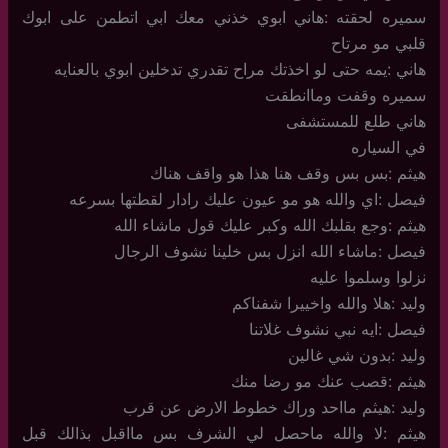
سميره لحقته :هاني ابوي خذني معك ابي اتطمن على ابوك
قلبي مو مرتاح
هاني :يمه حتى لو اخذتك مراح تقدري تدخلين ابوي بالعنايه
سميره وقفت وماانطقت
هاني طلع للمستشفى
في السياره
هيثم :بس بس وقف هنا هذا هو واقف هناك
فيصل :اي والله هو مو عيون عليك رادار لقطتها بسرعه
هيثم :وجع بقلبك الله وكبر عليك قول ماشاء الله
فيصل :ماشاء الله انزل بس خلينا نشوف الرجال
نزلوا وسلموا عليه
وليد :هلا والله واخييرا شفناكم
فيصل :ايه نبي نشوف غلاتنا
وليد :بدون شي غالين
هيثم :قصب عنك مو رضا منك
وليد :هيثم مااحد وراك خطوط الارض عن قرب
هيثم :لا والله ماحصل لي الشرف بس مااقبل بذالك قبل