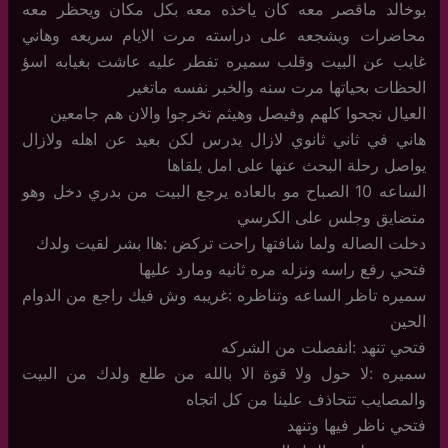
بوخالد ماقصر معه كان ياخذه معه بكل مكان ويحظر معه
محاضرات ويشجعه على دراسته مرت الايام سريعه وهاني
غايب عن البيت وقلب سميره تفطر عليه عاشت بغيابه اسؤ
الحظات بحياتها مرت سنه والخبر نفسه ماتغير
العيال نجحوا كلهم وفيصل وهيثم تخرجوا والان هم جامعين
هاني في ثاني ثانوي لازال يدرس لكن بعيد عن اهله ولازال
يواصل رحلة البحث عنها على امل يلقاها
الساعه 10 الصباح مو بالعاده يرجع البيت من بدري دخل وهو
متضايق وجلس على الكرسي
دخلت الصاله ولما شافتها راحت تركض :هاا بشر لقيت ولدك
فتحي رفع راسه ونزله مره ثانيه ومارد عليها
سميره تاظر الساعه وتناظره :غريبه وش فيك راجع من الدوام
الحين
فتحي تنهد :انفصلت من الشركه
سميره :لا حول ولا قوة الا بالله من طلع ولدك من البيت
والمصايب تتحاذف علينا من كل اتجاه
فتحي ناظر فيها وتنهد