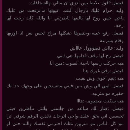
فيصل :اقول تلايط بس تدري ان مالي بهااسخافات
وليد :حرام عليك يارجال البنت عيونها ماانرفعت من عليك
ياخي حس روح لها ياليتها ناظرتني انا والله كان رحت لها
زحف
فيصل رفع عينه وحتقرها :شكلها مراح تحس بس انا اوريها
وقام بسرعه
وليد :عااش فصووول عاااش
فيصل رح لها وقف قدامها :هي انتي
هبه حركت راسها ناحية الصوت :مين انا
فيصل :وفي غيرك هنا
هبه :نعم اخوي وش بغيت
فيصل :انتي الي وش تبين فيني ماتستحين على وجهك جد انك
حقيره مو متربيه
هبه سكتت مصدومه :هااا
فيصل :صار لك ساعه من جلستي وانتي تناظرين فيني
تحسبين اني بخق عليك واجي اترجاك تخذين الرقم شوفي ترا
مو كل الناس مو متربين مثلك احترمي نفسك والله حتى لو