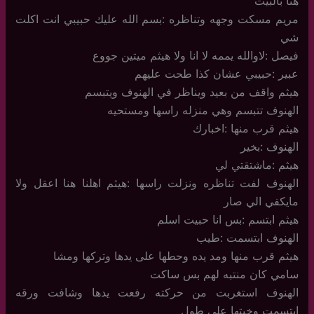
هنا بالبيت
مريم مسكت وجهه وتناظره :بسم الله عليك حبيبي انت اكلت
شي
فيصل :لاوالله يممه لا انا ولا هيثم ميتين جووع
عبير :حبيبي عشان كذا طحت عليهم
هيثم واقف من بعيد ويناظر في الهنوف ويتبسم
الهنوف تتبسم وهي منزله راسها ومستحيه
هيثم قرب منها :اخبارك
الهنوف :بخير
هيثم :ماشتقتي لي
الهنوف لفت تناظره ونزلت راسها :هيثم اهلنا هنا اعقل ولا
مايكفي الي صار
هيثم ابتسم :بس انا حبيت اسلم
الهنوف ابتسمت :طيب
هيثم قرب منها ومد يده وحطها على يدها وتركها ومشا
سامي كان منتبه لهم بس ساكت
الهنوف استغربت من حركته رفعت يدها وشافت ورقه
ابتسمت وخبتها على طول