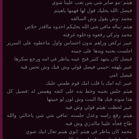
هيثم :مو صاير شي بس تعب علينا شوي
فيصل :الله يخليك قول لها فهمها ياهيثم
محمد :وش يقول وش السالفه
هيثم :يبااه مافي شي الله يخليكم اخذوه مااقدر خلاص
محمد وتركي رفعوه ودخلوه غرفته
عبير تركض وراهم بدون احساس واول ماحطوه على السرير
اجلست بجنبه ويدها على جبينه
فيصل كان يتنهد كثير فتح عينه يناظر في امه ورجع سكرها
عبير بلهفه :حبيبي فيصل قولي وش فيك وش تحس فيه
فيصل :امي
عبير :ايه امك يا قلب امك قوم طمني عليك
هيثم جلس بجنبه وحط يده على كتفه وهمس له :فصيل كل
هذا سوته فيك هاا البنت وش لون لو حبيتها
عبير لحظت :هيثم قولي وش فيه
هيثم رفع راسه وعدل جلسته :مافي شي شي ياخالتي والله
طاح فجأه علينا مااندري وش فيه
محمد كان يناظر في هيثم :ابوي هيثم تعال ابيك شوي