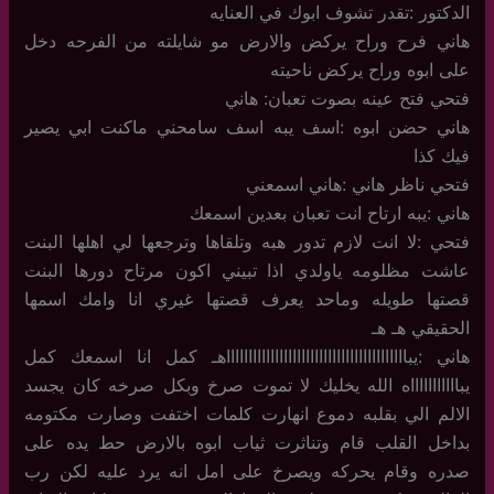
الدكتور :تقدر تشوف ابوك في العنايه
هاني فرح وراح يركض والارض مو شايلته من الفرحه دخل
على ابوه وراح يركض ناحيته
فتحي فتح عينه بصوت تعبان: هاني
هاني حضن ابوه :اسف يبه اسف سامحني ماكنت ابي يصير
فيك كذا
فتحي ناظر هاني :هاني اسمعني
هاني :يبه ارتاح انت تعبان بعدين اسمعك
فتحي :لا انت لازم تدور هبه وتلقاها وترجعها لي اهلها البنت
عاشت مظلومه ياولدي اذا تبيني اكون مرتاح دورها البنت
قصتها طويله وماحد يعرف قصتها غيري انا وامك اسمها
الحقيقي هـ هـ
هاني :يباااااااااااااااااااااااااااااااااااااااااهـ كمل انا اسمعك كمل
يباااااااااااه الله يخليك لا تموت صرخ وبكل صرخه كان يجسد
الالم الي بقلبه دموع انهارت كلمات اختفت وصارت مكتومه
بداخل القلب قام وتناثرت ثياب ابوه بالارض حط يده على
صدره وقام يحركه ويصرخ على امل انه يرد عليه لكن رب