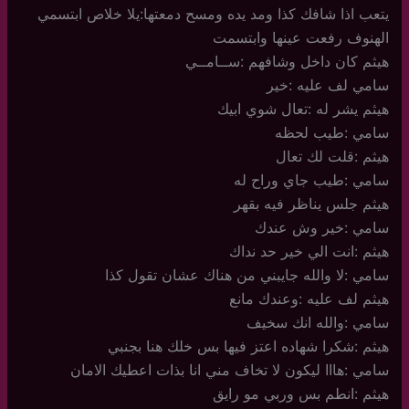
يتعب اذا شافك كذا ومد يده ومسح دمعتها:يلا خلاص ابتسمي
الهنوف رفعت عينها وابتسمت
هيثم كان داخل وشافهم :ســامــي
سامي لف عليه :خير
هيثم يشر له :تعال شوي ابيك
سامي :طيب لحظه
هيثم :قلت لك تعال
سامي :طيب جاي وراح له
هيثم جلس يناظر فيه بقهر
سامي :خير وش عندك
هيثم :انت الي خير حد نداك
سامي :لا والله جايبني من هناك عشان تقول كذا
هيثم لف عليه :وعندك مانع
سامي :والله انك سخيف
هيثم :شكرا شهاده اعتز فيها بس خلك هنا بجنبي
سامي :هااا ليكون لا تخاف مني انا بذات اعطيك الامان
هيثم :انطم بس وربي مو رايق