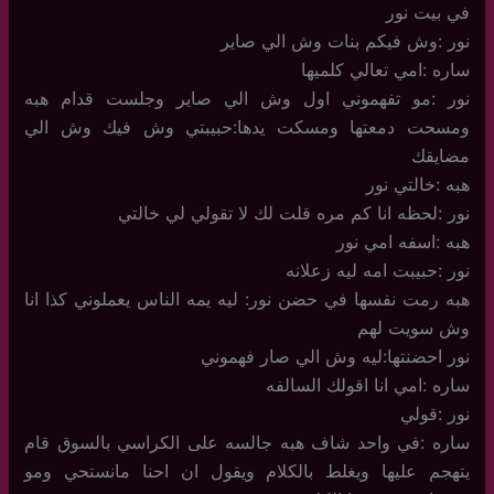
في بيت نور
نور :وش فيكم بنات وش الي صاير
ساره :امي تعالي كلميها
نور :مو تفهموني اول وش الي صاير وجلست قدام هبه
ومسحت دمعتها ومسكت يدها:حبيبتي وش فيك وش الي
مضايقك
هبه :خالتي نور
نور :لحظه انا كم مره قلت لك لا تقولي لي خالتي
هبه :اسفه امي نور
نور :حبيبت امه ليه زعلانه
هبه رمت نفسها في حضن نور: ليه يمه الناس يعملوني كذا انا
وش سويت لهم
نور احضنتها:ليه وش الي صار فهموني
ساره :امي انا اقولك السالفه
نور :قولي
ساره :في واحد شاف هبه جالسه على الكراسي بالسوق قام
يتهجم عليها ويغلط بالكلام ويقول ان احنا مانستحي ومو