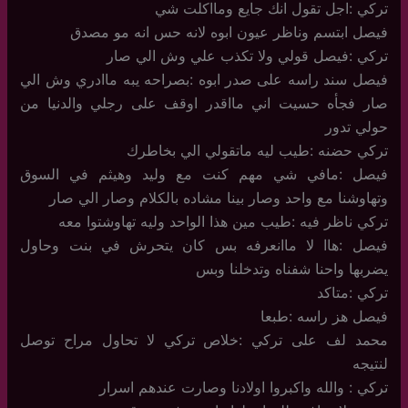
تركي :اجل تقول انك جايع ومااكلت شي
فيصل ابتسم وناظر عيون ابوه لانه حس انه مو مصدق
تركي :فيصل قولي ولا تكذب علي وش الي صار
فيصل سند راسه على صدر ابوه :بصراحه يبه ماادري وش الي
صار فجأه حسيت اني مااقدر اوقف على رجلي والدنيا من
حولي تدور
تركي حضنه :طيب ليه ماتقولي الي بخاطرك
فيصل :مافي شي مهم كنت مع وليد وهيثم في السوق
وتهاوشنا مع واحد وصار بينا مشاده بالكلام وصار الي صار
تركي ناظر فيه :طيب مين هذا الواحد وليه تهاوشتوا معه
فيصل :هاا لا ماانعرفه بس كان يتحرش في بنت وحاول
يضربها واحنا شفناه وتدخلنا وبس
تركي :متاكد
فيصل هز راسه :طبعا
محمد لف على تركي :خلاص تركي لا تحاول مراح توصل
لنتيجه
تركي : والله واكبروا اولادنا وصارت عندهم اسرار