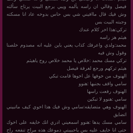
فيصل وقالي ان راسه يألمه ويبي يرجع البيت يرتاح سألته
وش فيك قال ماافيني شي بس حاس بدوخه عاد انا مسكته
وجبته البيت بس
تركي:هذا اخر كلام عندك
هيثم هز راسه
محمد:ولدي واعرفك كذاب يعني باين عليه انه مصدوم خلصنا
وقول وش فيه
تركي مسك محمد :خلاص يا محمد خلاص روح ياهيثم
هيثم تركهم ورجع لغرفة فيصل
الهنوف من خوفها عل اخوها قامت تبكي
سامي واقف بجنبها :هنوو
الهنوف رفعت راسها
سامي :هنوو لا تبكين
الهنوف وهي متضايقه:سامي وش فيك هذا اخوي كيف ماتبيني
اتضايق
سامي مسك يدها :هنوو اسمعيني ادري انك خايفه على اخوك
حتى انا خايف عليه بس ياحبيبتي دموعك هذه مراح تنفعه راح