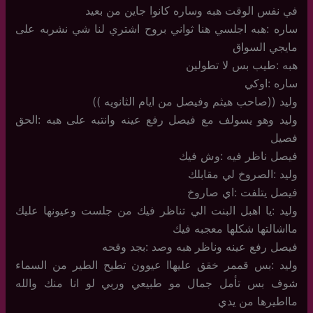
في نفس الوقت هبه وساره كانوا جاين من بعيد
ساره :هبه اجلسي هنا ثواني بروح اشتري لنا شي نشربه على
مايجي السواق
هبه :طيب بس لا تطولين
ساره :اوكي
وليد ((صاحب هيثم وفيصل من ايام الثانويه ))
وليد وهو يسولف مع فيصل رفع عينه وانتبه على هبه :الحق
فصيل
فيصل ناظر فيه :وش فيك
وليد :الصروخ لي مقابلك
فيصل يتلفت :اي صاروخ
وليد :يا اهبل البنت الي تناظر فيك من جلست وعيونها عليك
مااشالتها شكلها معجبه فيك
فيصل رفع عينه وناظر هبه وصد :بجد وقحه
وليد :بس قممر خقق عليهاا عيوون تطيح الطير من السماء
شوف بس تأمل جمال مو طبيعي وربي لو انا منك والله
مااطيرها من يدي