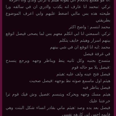
تركي :محمد انا عارف انه يكذب واادري ان في سالفه ورا
طيحته هذه بس ماابي اضغط عليهم وابي اعرف الموضوع
بطريقتي
محمد ابتسم : واضح اكثر
تركي :اسمعني انا ابي اتكلم معهم بس لما يصحى فيصل اتوقع
بينهم اسرار وهيثم خايف يتكلم
محمد :ايه انا اتوقع ان في شي بينهم
في غرفة فيصل
منسدح بجنبه وكل ثانيه ينط ويناظر وجهه ويرجع ينسدح
:فيصل يلا مو حاله قوم
فيصل فتح عينه ولف عليه :هيثم
هيثم اول ماسمع صوته نط بوجهه :فيصل صحيت
فيصل يناظر فيه
هيثم مسك وجهه ويحركه ويتبسم :فصيل وش فيك قوم ترا
خرعتنا عليك
فيصل بعد يده وصد :هيثم ماني بقادر انساء شكل البنت وهي
قايمه احس اني كارهه نفسي