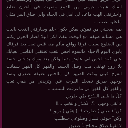
القاك شبت عيوني من الدمع وصرت في الحزن ضايع
واحترقني الهب ماعاد لي امل في الحياه والي ضاق المر مثلي
ماعليه عتب …
يمه صحيني من قفوتي يمكن يكون حلم ويقارفني التعب ياليت
هي مسألة ضيقه مع الوقت بتفك لكن البلا لصار الحزن يكتم
بين الضلوع بسبب فرقا وواقع مألم منه قلبي تعب بعد فرقاك
يابوي اليوم الاحياه ماتسوه احس بتعب تخنقني انفاسي بغيابك
عني كنت احس اني عايش بدنيا ولكن بعد موتك بداخلي جسد
بلا روح نهايتي مت وضل الجسد والقهر كل القهر شماتت
الفرح فيني بوقت الضيق كل مااحس بضيقه بصدري ينسد
بوجهي طريق تضحك الفرحه علي وتزيدني من همي تعب
والقهر كل القهر اني ماعرفت السبب….
كلّ ما يلقى الفـَرَح يمِّي طريق
لا لقى وجهي ..؟.. تكـدَّر وانتحَب …!!
كن ّ ( عيني ) صارت فـ ( همّي ) بريق !
وكن ّ جوفي نـــار وضلوعي حـطـَـب
لا لقينا صِدْق محتاج لـْ صديق