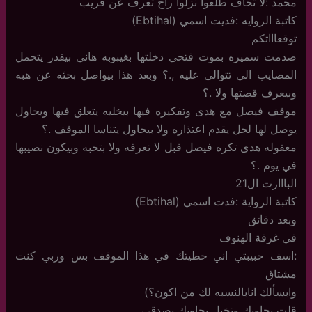
محمد :لا تخاف طلعوا نزلوا راح تعرف عن قريب
كاتبة الروايه :فديت اسمي (Ebtihal)
توقعاااتكم
صدمت سميره بموت فتحي دخلتها بغيبوبه هاني بيقدر يتحمل
المصايب الي تتوالى عليه ,.؟ وبعد هذا بيواصل بحثه عن هبه
وبيعرف قصتها ولا .؟
موقف فيصل مع هدى وتفكيره فيها بيخليه يتعلق فيها ويحاول
يوصل لها لجل يقدم اعتذاره ولا بيحاول يتناسا الموقف .؟
معقوله هدى تكره فيصل قبل لا تعرفه ولا بتحبه وبيكون نصيبها
في يوم .؟
البااارت ال21
كاتبة الرواية :فدت اسمي (Ebtihal)
وبعد دقائق
في غرفة الهنوف
:اسف حبيبتي اني حطيتك في هذا الموقف بس وربي كنت
مشتاق
وابسألك انابالنسبه لك من اكون؟)
قلت بجاوبك وتخيل بجاوبك بصدق ،