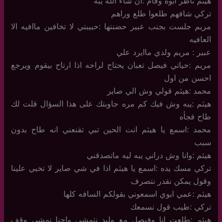
هيثم ناظر ابوه وقام :ان شاء الله يبه
تركي شافهم طلعوا طلع وراهم
مريم جلست بجنب عبير حضنتها :حبيبتي لا تخافين ماافيه الا
العافيه
عبير : مريم ولدي ماايرد علي
مريم :حياتي فيصل تعبان يحتاج لراحه اذا ارتاح بيقوم ويرجع
احسن من اول
محمد :هيثم قولي وش الي صاير
هيثم :يبه وش فيك كم مره جاوبتك على هذا السؤال قلت لك
طاح فجأه
محمد :اسمع يا هيثم انت الحين تبي تقنعني انه طاح بدون
سبب
هيثم :وانا وش دراني يبه ليه ماتصدقني
تركي مسك يده :اسمع يا هيثم اذا في شي صاير لا تخبي علينا
وقول يمكن نقدر نتصرف
هيثم :عمي ابوي اسمعوني بقولكم السافه كلها
تركي :طيب قول نسمعك
هيثم :طلعت انا وفيصل مع وليد نتمشى واحنا نمشي وقف