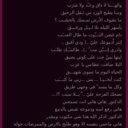
والهــَـنا لا ذاق وعـْد ولا شرَب
ومـا يطيح الورد من ثـقل الرحيق
ما تشوف الأرض تمـسك بالخشَـب ؟
بأسهر الليله بلا لـيـل ورفـيـق
دام غصن التـــّوت ما طال العنــَب
إنثر اْدموعك عليّ ..( ودي أفيق ..
وادري إنـــّي مت ّ ..).. طالبتـْـك طلـَب
ليتها بسْ جت على كوني يضيق
البلا ضاقت عظامي يا عرَب
الحياة اليوم ما تسوى شهيـــق
كنت أبحــيـا … بس …ربي ما كتـــَب
وكل ما ينسد ّ في وجهي طريق
تضحك الفرحة عليّ .. ْ بــلا سبَب ؟!….
الدكتور :هاني هاني انت تسمعني
هاني رفع اسه ودموعه تفيض بالدمع
الدكتور :اذكر الله هذا شي مكتوب ومقدر
هاني ماحس بنفسه الا وهو طايح بالارض والممرضات حوله