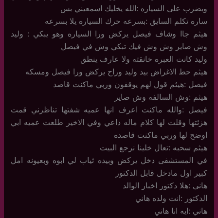
ويضرب على السياره :الله يخليك اسمعيني بس
ساره تكلم السايق :بسرعه حرك السياره يلا بسرعه
هيثم جاا وشاف فيصل يركض ورا السياره وهو يبكي : وليد
وش صاير وش وش فيك تبكي وش في فيصل
وليد كانت العبره خانقته ولا عارف ينطق
هيثم حط الاغراض بيد وليد وراح يركض ورا فيصل ومسكه
فيصل :هيثم قول لهم يوقفون وربي ماكنت قاصد
هيثم :وش السالفه وش صاير
فيصل :والله ماكنت اعرف انها عميه شفتها تناظرني قمت
هزئتها وقلت لها كلام ماله داعي وفي الاخير طلعت عميه ابي
اوضح لها وربي ماكنت قاصده
هيثم سحبه :تعال خلينا نرجع البيت
في المستشفى دخل يركض وبيده ثياب لي ابوه وبعيونه امل
كبير اول مادخل قابل الدكتور
هاني :هلا دكتور اخبار الوالد
الدكتور :انت ولده هاني
هاني :ايه انا هاني