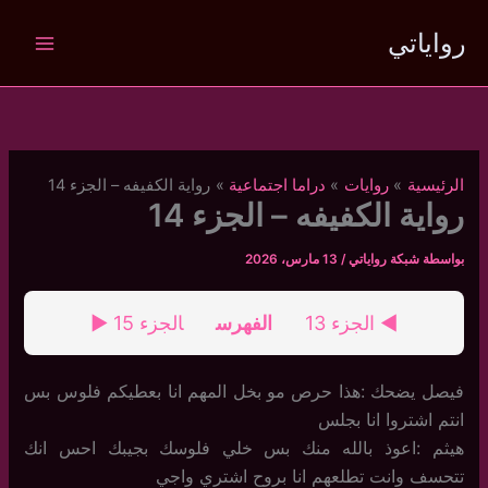
خطي
رواياتي
لى
لمحتوى
الرئيسية
روايات
دراما اجتماعية
رواية الكفيفه – الجزء 14
رواية الكفيفه – الجزء 14
بواسطة
شبكة رواياتي
/
13 مارس، 2026
◄ الجزء 13
الفهرس
الجزء 15 ►
فيصل يضحك :هذا حرص مو بخل المهم انا بعطيكم فلوس بس
انتم اشتروا انا بجلس
هيثم :اعوذ بالله منك بس خلي فلوسك بجيبك احس انك
تتحسف وانت تطلعهم انا بروح اشتري واجي