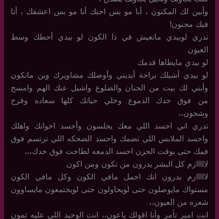
وأبين لك المكنون ، أنا مو بس احبك أنا مو بس اعشقك ، أنا
فيك مجنون!
تدري لوبيدي ماتعيش في ذا الكون لو بيدي أحطك وسط
العيون
لو بيدي مايطاها قدمك
لو بيدي أشيلك براحة أيديني وأوصلك مشاويرك وين ماتكون
وأبني لك بيت من الحنان والضلوع واشيل عنك الهم وامسح
من فوق خدك الدموع وخلي حياتك كلها سعاده وفرح
وشجون،،
تدري اني احسد اللي معك يجلسون وأحسد اخوانك واهلك
واحسد الملابس اللي تضمك واحسد الضحكه اللي ترتسم فوق
فمك حتى بوقت الحزن احسد الدمعه لطاحت فوق خدك،،،
لااااازم كل البشر يدرون من تكون ومن اكون
لااااازم يدرون انك اجمل مافي الكون وكل مافي الكون
مستواك مايوصلون حتى لويحاولون حتى لويجتمعون مايساوون
شعره من العيون،،
انت امير تأمر وأنا اقولك ياعون،، انت الوحيد اللي عليه تمون