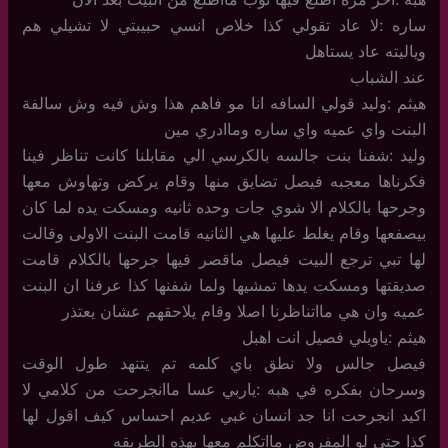
ساره :لا عاد تقولي كذا خلاص انسي حبيبتي لا تشيلي هم
وياليته عاد يستاهل
عند الشباب
هيثم :وليد قولي السافه انا مو فاهم هذا وش فيه وش سالفة
البنت واي عميه واي ساره وماادري مين
وليد :شفنا بنت جالسه بالكرسي الي مقابلنا كانت تناظر فينا
فكرناها معجبه فيصل تضايق منها وقام يركض وتهاوش معها
وجرحها بالكلام الا شوي جات وحده ثانيه ومسكت يده لما كان
بيصفعها وقام يغلط عليها هي الثانيه قامت البنت الاولى وقالت
لها تبي ترجع البيت فيصل ماقصر فيها جرحها بالكلام قامت
صديقتها ومسكت يدها تمشيها ولما شفنها كذا عرفنا ان البنت
عميه وان هي مااتناظرنا اصلا وقام يلاحقهم عشان يعتذر
هيثم :ياويلي فصيل انت اهبل
فيصل جالس ولا نطق باي كلمه تم يتنهد طول الوقت
وسرحان بفكره في هبه :ياربي عسا ماانجرحت من كلامي لا
اكيد انجرحت انا جد انسان غبي عديم احساس كيف اقول لها
كذا حتى لو المفروض مااتكلم معها بهذه الطريقه