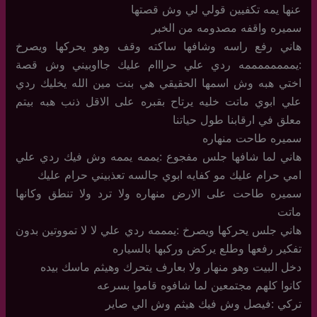
عنها يمه تكفيين قولي لي وش قصتها
سميره واقفه مصدومه من الخبر
هاني رفع راسه وشافها ساكته وقف وهو يحركها ويصرخ
:يممممممممه ردي علي حرااام عليك جااوبيني وش قصة
اختي هبه وش اسمها الحقيقي هي بنت مين الله يخليك ردي
علي ابوي ماتت خليه يرتاح بقبره على الاقل ذنب هبه بيتم
معلق في ارقابنا طول حياتنا
سميره طاحت منهاره
هاني لما شافها جلس مفجوع :يممه يممه وش فيك ردي علي
امي حرام عليك مو كفايه ابوي جالسه تعذبيني حرام عليك
سميره طاحت على الارض منهاره ولا ترد ولا تنطق وكانها
ماتت
هاني جلس يحركها ويصرخ :يمممه ردي علي لا لا تمووتين بدون
تفكير رفعها وطلع يركض وركبها بالسياره
دخل البيت وهو منهار ولا بعارف يتحرك وهيثم ماسك بيده
كانوا كلهم مجتمعين لما شافوه قاموا بسرعه
تركي :فيصل وش فيك هيثم وش الي صاير