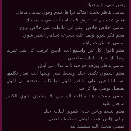
يصير شي ماايرضيك
سامي يناظر بخبث :متاكد ترا هاا تندم وقول سامي ماقال
هيثم شده مم اذنه :وش قلت استأذ سامي ماسمعتك
سامي :خلاص خلاص اعتبر اني مااقلت شي خلاص بروح
هيثم فكر شوي ولف عليه بسرعه :سامي انتظر شوي
سامي :هاا غيرت رايك
هيثم :اقول كل تبن واسمع انت الحين عرفت كل شي تقريبا
وبما انك عرفت ابيك تساعدني
سامي يناظر ويرفع حواجبه :اساعدك في ايش
هيثم :سموي تكفى خلك وسيط بيني وبينها انت تقدر تكلمها
بس انا العين علي مااقدر اقول لها كلمه وصعبه اني اقول
لفيصل يوصل لها كل شي
سامي يضحك :هاا ماقلت لك بس يلا معليش اخوي الكبير
مااقدر عليه
هيثم ابتسم وباس خده : يلموني لقلت احبك
تركي جلس بجنب فيصل :سلامتك فصيل
فيصل ضحك :الله يسلمك يبه