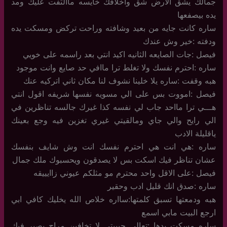
جمالك يشق الارض شق واخلاقك خايسه ماالتفت عليك ومد
يده بيصفعها
ساره كانت جايه من بعيد وشافته وراحت تركض ومسكت يده
ودفته :خير وش عندك
فيصل :جات الصايعه الثانيه اكيد انتي بعد راسمه على خويي
ساره :احترم نفسك ولا تغلط ترا ماافي حد صايع وانت موجود
هبه وقفت :ساره يلا خلينا نشوف لنا مكان ثاني اتركيه عنك
فيصل :امووت بس على الي مسويه نفسها شريفه اقول انتي
هـــي ترا مااحد جاب لي نفسه كذا غيرك جالسه تناظرين في
الي رايح والي جاي ومالقيتي غيري تغزين فيه وجع بعينك
ياقليلة الادب
ساره :هي انت هي احترم نفسك انت وش شايف بنفسك
عشان تناظر فيك اسكت بس لا يصدقون ويحسبوك ملك جمال
فيصل :على الاقل واحد محترم مو مثلكم عيوني زاايييقه
ساره :صدق انك قليل ادب وحقير
هبه ودمعتها تسبق كلمتها:سااره خلاص الله يخليك كافي ابي
ارجع البيت مابي اسمع
ساره مسكت يدها :تعالي حبيبتي لا تخافين مراح يصير فيك