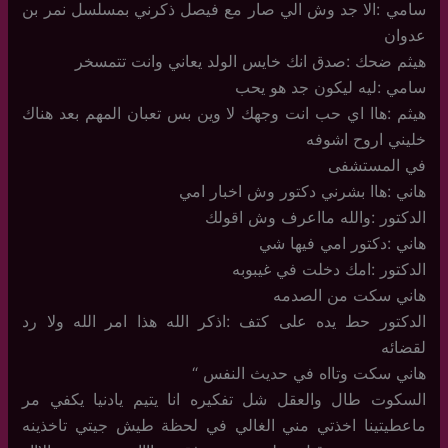
سامي :الا جد وش الي صار مع فيصل ذكرني بمسلسل نمر بن
عدوان
هيثم ضحك :صدق انك خايس الولد يعاني وانت تتمسخر
سامي :ليه ليكون جد هو يحب
هيثم :هاا اي حب انت وجهك لا وين بس تعبان المهم بعد هناك
خليني اروح اشوفه
في المستشفى
هاني :هاا بشرني دكتور وش اخبار امي
الدكتور :والله مااعرف وش اقولك
هاني :دكتور امي فيها شي
الدكتور :امك دخلت في غيبوبه
هاني سكت من الصدمه
الدكتور حط يده على كتف :اذكر الله هذا امر الله ولا رد
لقضائه
هاني سكت وتااه في حديث النفس “
السكوت طال والعقل شل تفكيره انا يتيم يادنيا يكفي مر
ماعطيتينا اخذتي مني الغالي في لحظة طيش جيتي تاخذينه