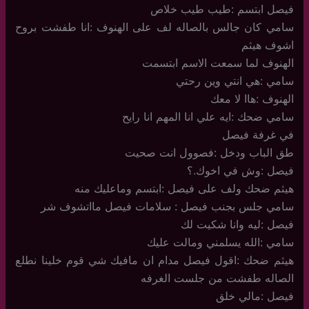
فيصل ابتسم :طيب طيب خلاص
سامي كان جالس بالصاله لف على الهنوف :انا طفشت بروح
اشوف هيثم
الهنوف لما سمعت الاسم ابتسمت
سامي :هي انتي وين رحتي
الهنوف :هاا لا معك
سامي ضحك :ايه علي انا المهم انا رايح
في غرفة فيصل
طق الباب ودخل :فصوول انت صحيت
فيصل :وش في اخوك.؟
هيثم ضحك ولف على فيصل :ابتسم وماعليك منه
سامي جلس بجنب فيصل : سلامات فيصل مااتشوف شر
فيصل :ليه وانا شكيت لك
سامي :الله يسلمني ومالت عليك
هيثم ضحك :اقول فيصل مدام ان مافيك شي قوم خلينا نطلع
الصاله طفشت من جلست الغرفه
فيصل :مالي خلق