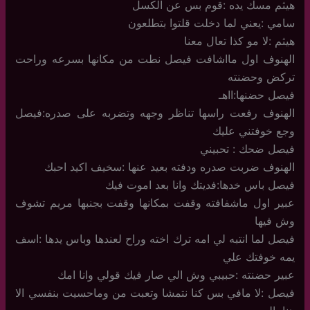
هيثم مسك يده :قوم بس عن الكسل
سامي :يعني لما دخلت قلتوا بتطلعون
هيثم :لا مو كذا تعال معنا
الهنوف اول مااشافت فيصل نطت من مكانها بسرعه وراحت
تركض وحضنته
فيصل حضنها:ااهـ
الهنوف رفعت راسها تناظر وجهه وتضربه على صدره:فيصل
وجع خوفتني عليك
فيصل ضحك : تحبيني
الهنوف ضربت صدره ودفته بعيد عنها :سخيف اكيد احبك
فيصل باس خدها:فديتك وانا بعد اموت فيك
عبير اول ماشفافته وقفت بمكانها وقفت بجنبها مريم تشوف
وش فيها
فيصل لما انتبه لي امه ترك اخته وراح لعندها وباس يدها :اسف
يمه خوفتك علي
عبير حضنته :حبيبي وش الي صار فيك قولي وانا امك
فيصل :لا مافي بس كنا نتمشا وتعبت من وماحسيت بنفسي الا