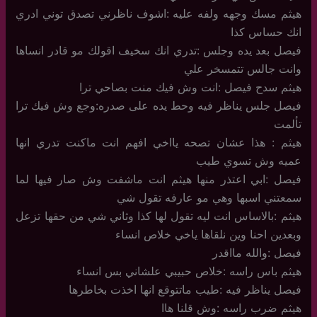
هيثم مسك وجهه ولفه عليه :اشوف ناظرني تصدق توني ادري
انك حساس كذا
فيصل بعد يده وجلس :تدري انك سخيف اقولك مو قادر انساها
وانت جالس تتمسخر علي
هيثم سدح فيصل :انت وش فيك منت بصاحي ترا
فيصل جلس يناظر فيه وحط يده على صدره:وجع وش فيك ترا
تألمت
هيثم : هذا عشان تصحه يااخي افهم انت ماكنت تدري انها
عميه وش تسوي طيب
فيصل :ابي اعتذر منها هيثم انت ماشفت وش صار فيها لما
سمعتني اسبها وهي مو عارفه تقول شي
هيثم :بالاساس انت ليه تقول لها كذا وثاني شي من حقها تزعل
وبعدين احنا وين نلقاها ياخي خلاص انساء
فيصل :والله مااقدر
هيثم باس راسه :خلاص حبيبي علشاني بس انساء
فيصل يناظر فيه :طيب ماتتوقع انها اخذت بخاطرها
هيثم ضرب راسه :وش قلنا هاا