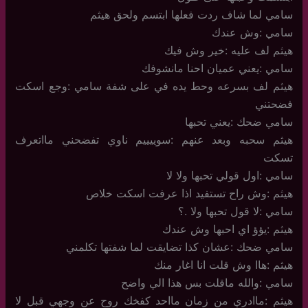
سامي لما شاف ردت فعلها ابتسم ولحق هيثم
سامي :وش عندك
هيثم لف عليه :خير وش فيك
سامي :يعني عميان احنا مانشوفك
هيثم لف بسرعه وحط يده في على شفة سامي :وجع اسكت
فضحتني
سامي ضحك :يعني تحبها
هيثم سحبه وبعد عنهم :سوييييم ناوي تفضحني مااتعرف
تسكت
سامي :اول قولي تحبها ولا لا
هيثم :وش راح تستفيد اذا عرفت اسكت خلاص
سامي :لا قول تحبها ولا .؟
هيثم :يؤؤ اي احبها وش عندك
سامي ضحك :عشان كذا تضايقت لما شفتها تكلمني
هيثم :هاا وش قلت انا اغار منك
سامي :والله ماقلت بس هذا الي واضح
هيثم :ماادري من زمان مااحد كفخك روح عن وجهي قبل لا