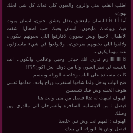
اطلب القلب مني والروح والعيون كلي فداك كل شي لجلك
يهون،،
أما أنا فأنا انسان مايعشق بعقل يعشق بجنون، انسان يموت
فيك ويوعدك مايخون، انسان يحبك حب اطفال!! شفت
الأطفال لاحبوا ويش يسوون لافارقوا اللي يحبونهم يبكون،،
ولالقوا اللي يحبونهم يفرحون،، ولاتولعوا في شيء مايتنازلون
عنه مهما يكون،،،
لاااااااااااااازم تدري انك حياتي وحبي وعالمي والكون،، انت
بالنسبه لي نظر العيون وانا من دونك ايش اكون؟؟؟!
كانت مستنده على الباب وحاضنه الورقه وتبتسم
فتح الباب ودخل ولما شافها استغرب وراح واقف قدامها :هــي
هنوف الخبله وش فيك تتبسمين
الهنوف انتبهت له :هاا فيصل من متى وانت هنا
فيصل : من الابتسامه الساحره والسرحان الي ماادري وين
وصلك
الهنوف : المهم انت وش تبي خلصنا
فيصل :وش هاا الورقه الي بيدك