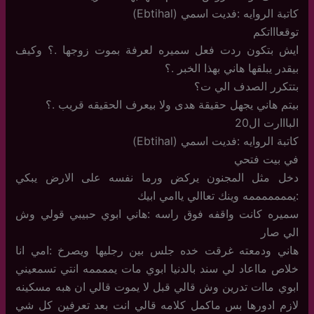
كاتبة الروايه :فديت اسمي (Ebtihal)
توقعاااتكم
ايش بتكون ردت فعل سميره لعرفة بموت زوجها .؟ وكيف
بيقدر يبلقها هاني بهذا الخبر .؟
بتتكرر الصدف الي ت؟
بيتم هاني يجهل حقيقة هدى ولا بيعرف الحقيقه قريب .؟
البااارت ال20
كاتبة الروايه :فديت اسمي (Ebtihal)
في بيت فتحي
دخل مثل المجنون يركض ورما نفسه على الارض يبكي
:يمممممممه وينك تعاالي ياامي ابيك
سميره كانت واقفه فوق راسه :هاني ابوي حبيبي قولي وش
الي صار
هاني ودمعته غرقت خده جلس بين رجليها ويصرخ :امي انا
خلاص مااعاد لي سند بالدنيا ابوي مات يممممه انتي تسمعيني
ابوي ماات تدرين وش قالي قبل لا يموت قالي ان هبه مسكينه
لازم ادورها بس ماكمل كلامه قالي انت بعد تعرفين كل شي