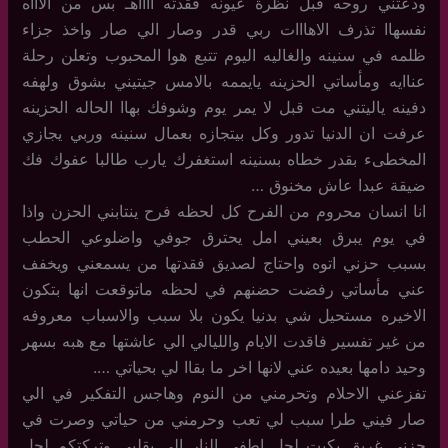
ودعتني روحه قبل نظرة عيونه فقدته ااااهـ بس من الاااه
نفسهاا تذرف الاهااات ربي قدر وصار الي صار واخذ جزاء
ظلمه في سنينه والغاليه اليوم تتبع هوا المحبوب وتعلن رحلة
عناايه ومأساتي الحزينه يايممه بالامس جيتيني بشوق ولهفه
دفينه ياليتني مت قبل لا يمر يوم وشوفك بهاا الحاله الحزينه
عرفت ان الدنيا تدور وكل بيتجازه بعمال سنينه وربي يجازي
المخطىء بقدر خطاه بسنينه استغفرك يارب طالبا عفوك فك
ضيقة عبدا عاش مخنوق …
انا انسان محروم من الفرح كل لحظه فرح ينتابني الحزن واذا
في يوم يبرق بعيني امل يحترق جوفي واضلوعي الحطب
بسبب حزني اتوه واحتاج لصديق فقدتها من يسمعني ويخفف
عني مأساتي رفضت حضنهم في لحظه ماتوقعت انها بتكون
الاخيره مستحيل شي بدنيا يكون بلا سبب والاسباب معروفه
من غير تفسير فاقدت الايام والليالي الي عاشتها مع هبه بسهر
وحيد دامها بعيده عني لانها اخر ما بقاا لي بحياتي ….
تفزعني الاحلام وتحرمني من النوم وهاجس التفكير في الي
صار فيني طرا سبب لي تعب وحرمني من حياتي وصرت في
حزني غريق بكيت لجل اطفي النار الي بقلبي وتركتكم لجل