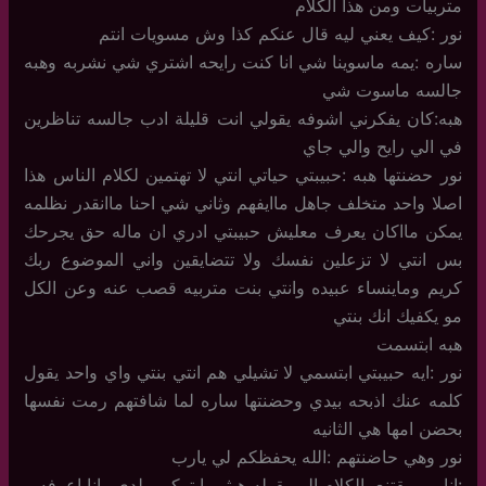
متربيات ومن هذا الكلام
نور :كيف يعني ليه قال عنكم كذا وش مسويات انتم
ساره :يمه ماسوينا شي انا كنت رايحه اشتري شي نشربه وهبه
جالسه ماسوت شي
هبه:كان يفكرني اشوفه يقولي انت قليلة ادب جالسه تناظرين
في الي رايح والي جاي
نور حضنتها هبه :حبيبتي حياتي انتي لا تهتمين لكلام الناس هذا
اصلا واحد متخلف جاهل ماايفهم وثاني شي احنا ماانقدر نظلمه
يمكن مااكان يعرف معليش حبيبتي ادري ان ماله حق يجرحك
بس انتي لا تزعلين نفسك ولا تتضايقين واني الموضوع ربك
كريم وماينساء عبيده وانتي بنت متربيه قصب عنه وعن الكل
مو يكفيك انك بنتي
هبه ابتسمت
نور :ايه حبيبتي ابتسمي لا تشيلي هم انتي بنتي واي واحد يقول
كلمه عنك اذبحه بيدي وحضنتها ساره لما شافتهم رمت نفسها
بحضن امها هي الثانيه
نور وهي حاضنتهم :الله يحفظكم لي يارب
:انا مو مقتنع بالكلام الي يقوله هيثم يا تركي ولدي وانا اعرفه