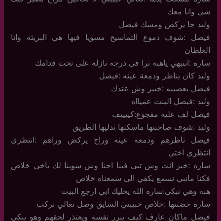
شي وانا معك
وليد جا يركض ومسك فيصل
فيصل :شوف دموع التماسيح مسويا فيها هي البريئه وانا
الغلطان
ساره :انتبهي ياهبه ترا في درجه نازله على تحت قدامك
وليد كان يناظر ودمعة عينه :فيصل
فيصل بعصبيه :خيير وش عندك
وليد :فيصل البنت عميااه
فيصل لف عليه مفجوع:كييييف
وليد :شوف صاحبتها ماسكتها تدليها الطريق
فيصل ناظرهم ودمعة عينه وراح يركض وراهم :انتظري
انتظري اختي
ساره :خير انت وش تبي فينا احنا وش سوينا لك ياخي خلاص
فكنا مانبي نسمع يكفي الي سمعناه خلاص
هبه وهي تبكي:ساره الله يخليك ابي ارجع البيت
ساره حضنتها :خلاص حبيبتي السايق وصل تعالي نركب
فيصل ماكان عارف كيف يبرر نفسه ويعتذر لحقهم وهو يبكي