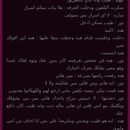
سكرت التلفون ودخلت الغرفه : هاا بنات بينكم اسرار
ساره : لا اي اسرار بس نسولف
نور : طيب ممكن ادخل
هبه : اكييد
دخلت وجلست قدام هبه وحطت يدها عليها : هبه ابي اقولك
شي
هبه ابتسمت
نور : هبه في شخص تعرفينه كان يدور عنك وتوه لقاك عندنا
وهو مصر يقابلك يعرف اخبارك
هبه رفعت راسها بسرعه : مين هاني
نور : ايه هاني وش قلتي تبين تقابلينه ولا لا
هبه قمت تبكي :يممه تكفين مابي ارجع لهم واللهكانوا يعذبوني
نور حضنتها : لا حبيبتي مراح ياخذك هاني بس يبي يشوفك
ويكلمك مو انتي قلتي ان هاني ماله ذنب وانه طيب كان دافع
عنك
هبه : ايه هو طيب ويحبني ومايرضا علي بس انا اخاف من امي
وابوي