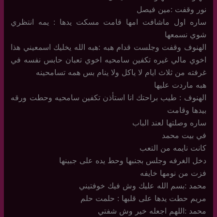
نور وقفت :مين فيصل
ساره اول ماشافت امها قامت مسكت يدها : يمه انتظري
شوي نسمعها
الهنوف وقفت وجلست قدام هبه :هبه الله يخليك اسمعيني هذا
اخوي مالي غيره تكفين سامحيه اخوي تعبان حابس نفسه في
غرفته من ثلاث ايام لا ياكل ولا ينام بس همه تسامحينه
هبه ماردت عليها
الهنوف : طيب براحتك انا استأذن تكفين سامحيه وحطت ورقه
بيدها وقامت
ساره وصلتها لعند الباب
في بيت محمد
كانت نايمه من التعب
دخل الغرفه وجلس بجنبها وحط يده على جبينها
فزت من نومها خايفه
محمد :بسم الله عليك وش فيك خوفتيني
مريم حطت يدها على قلبها : حلمت حلم
محمد :اللهم اجعله خير وش شفتي