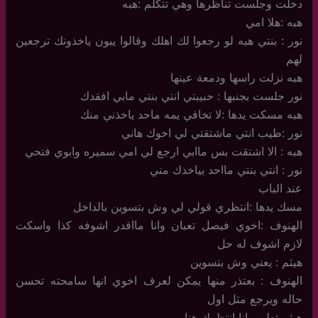
دخلت وجلست تناظرها وهي تتكلم :هبه
هبه :هلا امي
نور : بنتي هبه لو رجعوا لك اهلك وقالوا يبون ياخذونك ترجعين
لهم
هبه نزلت راسها ودمعة عينها
نور جلست بجنبها : حبيبتي انتي بنتي مابي افقدك
هبه مسكت يدها :لا تخافي يمه ماحد ياخذني منك
نور :طيب انتي ماشتقتي لي اخوك هاني
هبه : الا اشتقت بس ماابي ارجع لي امي سميره وابوي فتحي
نور : انتي بنتي مااحد بياخذك مني
عند الباب
مسك يدها :انتظري قولي لي وش بتسوين بالداخل
الهنوف :اخوي فيصل تعبان وانا مااقدر اشوفه كذا واسكت
لازم اشوف له حل
هيثم : يعني وش بتسوين
الهنوف : بعتذر منها يمكن لعرف اخوي انها سامحته تحسن
حاله ويرجع مثل اول
هيثم :طيب انا انتظرك هنا