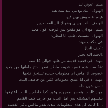
هيثم :عيوني لك
الهنوف :ابيك توديني عند بيت هبه
هيثم :هبه وش تبين فيها
الهنوف : انت وديني وبقولك السالفه بعدين
هيثم : مع اني مو مقتنع بس فرصه اكون معك
الهنوف ابتسمت :طيب انا انتظرك
في مكتب مهند
: كيف الحال
:الحمد الله بخير
مهند : في قضيه قديمه مر عليها حوالي 14 سنه
:14 سنه هذه قضيه قديمه ماظن نقدر نفتح ملفاتها من جديد
خصوصا اذا مافي اي معلومات جديده تستحق فتحها
مهند: الا في انا عندي معلومات كثير عن خاطف البنت
: بس بدون ادله
مهند :البنت بنفسها موجوده وغير كذا خاطفين البنت اعترفوا
بنفسهم المشكله بس اهل البنت مو عارف كيف القاهم
: اذا كانت كل هذه المعلومات عندك تقدر تناقش باقي القضيه