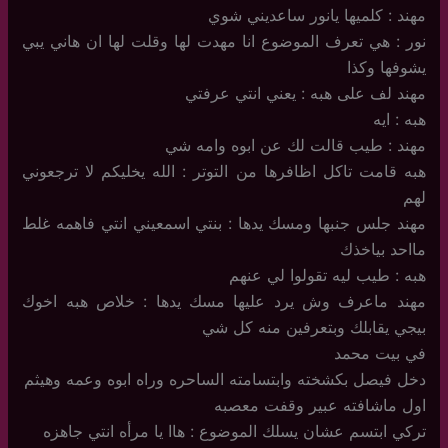
مهند : كلميها يانور ساعديني شوي
نور : هي تعرف الموضوع انا مهدت لها وقلت لها ان هاني يبي
يشوفها وكذا
مهند لف على هبه : يعني انتي عرفتي
هبه : ايه
مهند : طيب قالت لك عن ابوه وامه شي
هبه قامت تاكل اظافرها من التوتر : الله يخليكم لا ترجعوني
لهم
مهند جلس جنبها ومسك يدها : بنتي اسمعيني انتي فاهمه غلط
مااحد بياخذك
هبه : طيب ليه تقولوا لي عنهم
مهند ماعرف وش يرد عليها مسك يدها : خلاص هبه اخوك
بيجي يقابلك وبتعرفين منه كل شي
في بيت محمد
دخل فيصل بكشخته وابتسامته الساحره وراه ابوه وعمه وهيثم
اول ماشافته عبير وقفت معصبه
تركي ابتسم عشان يسلك الموضوع : هاا يا مرأه انتي جاهزه