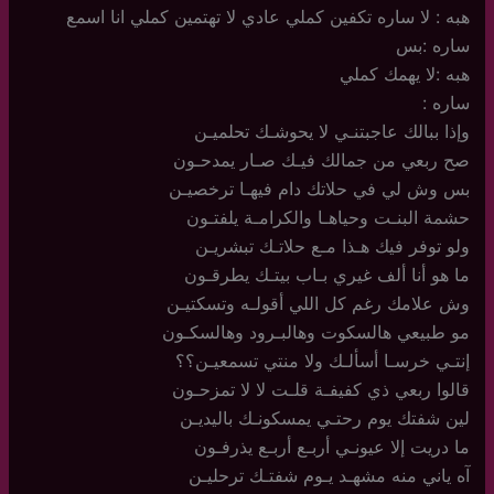
هبه : لا ساره تكفين كملي عادي لا تهتمين كملي انا اسمع
ساره :بس
هبه :لا يهمك كملي
ساره :
وإذا ببالك عاجبتنـي لا يحوشـك تحلميـن
صح ربعي من جمالك فيـك صـار يمدحـون
بس وش لي في حلاتك دام فيهـا ترخصيـن
حشمة البنـت وحياهـا والكرامـة يلفتـون
ولو توفر فيك هـذا مـع حلاتـك تبشريـن
ما هو أنا ألف غيري بـاب بيتـك يطرقـون
وش علامك رغم كل اللي أقولـه وتسكتيـن
مو طبيعي هالسكوت وهالبـرود وهالسكـون
إنتـي خرسـا أسألـك ولا منتي تسمعيـن؟؟
قالوا ربعي ذي كفيفـة قلـت لا لا تمزحـون
لين شفتك يوم رحتـي يمسكونـك باليديـن
ما دريت إلا عيونـي أربـع أربـع يذرفـون
آه ياني منه مشهـد يـوم شفتـك ترحليـن