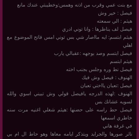
مع بنت عمي وقرب من اذنه وهمس:وخطيبتي عندك مانع
فيصل : خير وش
هيثم : الي سمعته
فيصل لف يناظرها : وانا توني ادري
هيثم ابتسم: ايه مااصار شي بس توني امس فاتح الموضوع مع
اهلي
فيصل ابتسم وصد بوجهه :عقبالي يارب
هيثم ابتسم
فيصل نط وره وجلس بجنب اخته
الهنوف : فيصل وش فيك
فيصل :تعبان يااختي تعبان
الهنوف :لهذه الدرجه يافيصل قولي وش تبيني اسوي والله
لسويه عشانك بس
فيصل حط راسه على حضنها :هيثم شغلي اغنيه مرت سنه
خاطري اسمعها
في غرفة هاني
ناثر صورها والجرايد ويتذكر ايامه معاها وهو حاط ال ام بي