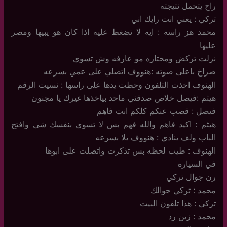
راح يتحمل نتيجته
تركي : يعني انت رايك اني
محمد هز راسه : ايه لا تضغط عليه اذا كان هو يبيها ومصر
عليها
نزلت تركض ومحتاره مو عارفه وش تسوي
صراخ باعلى صوته :هنووف اتصلي على عمي بسرعه
الهنوف اخذت التلفون وحطت يدها على راسها : نسيت الرقم
هيثم :فيصل خلاص صدقني ماحد بياخذها غيرك يا مجنون
فيصل : قصب عنكم كلكم انت فاهم
هيثم : اكيد فاهم والله فهم بس لا تسوي بنفسك شي وافتح
الباب ولف ينادي : هنووف يلا بسرعه
الهنوف : طيب لحظه بس تذكرت واتصلت على ابوها
في السياره
رن جوال تركي
محمد : تركي جوالك
تركي : هذا تلفون البيت
محمد : زين رد