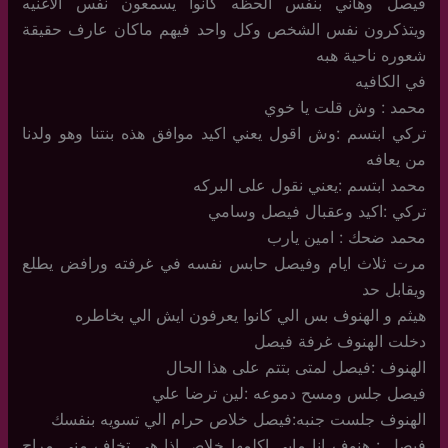
فيصل وهاني بنفس الحظه كانوا يسمعون نفس الاغنيه
ويتذكرون نفس الشخص وكل واحد فيهم ماكان عارف حقيقة
شعوره ناحية هبه
في الكافيه
محمد : وش قلت يا خوي
تركي ابتسم :وش اقول يعني اكيد موافق هذه بنتنا وهو ولدنا
من يعافه
محمد ابتسم :يعني نقول على البركه
تركي :اكيد وعقبال فيصل وسامي
محمد ضحك : امين يارب
مرت ثلاث ايام وفيصل حابس نفسه في غرفته ورافض يطلع
ويقابل حد
هيثم و الهنوف بس الي كانوا يعرفون ايش الي بخاطره
دخلت الهنوف غرفة فيصل
الهنوف :فيصل لمتى بتتم على هذا الحال
فيصل جلس ومسح دموعه :لين ترضا علي
الهنوف جلست جنبه:فيصل خلاص حرام الي تسويه بنفسك
فيصل : هنوف انا مابي اكلمها خلاص اذا هي تخاف مني مراح