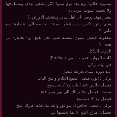
سميره حالتها يوم بعد يوم تسؤا اكثر بتلتقي بهدى وبتسامحها
ولا لحظه الموت اقرب .؟
بيقدر مهند يوصل لي اهل هدى ويكشف الاوراق .؟
هدى ايش بتكون ردت فعلها لعرفة الحقيقه الي بنتظارها مع
هاني .؟
معقوله فيصل يسوي بنفسه شي لجل يقنع ابوه بختياره لي
هدى .؟
البارت ال25
كاتبة الروايه :فديت اسمي (Ebtihal)
في بيت تركي
عند دورة المياه بغرفة فيصل
تركي : ابوي فيصل اسمع الكلام وافتح الباب
فيصل جالس عند الباب ولا كانه يسمع
محمد : فيصل خلاص لك الي تبي بس افتح
فيصل ولا كانه يسمع
تركي : فيصل خلاص انا موافق والله ماياخذها غيرك افتح
فيصل : مراح افتح الا لما تخطبها لي