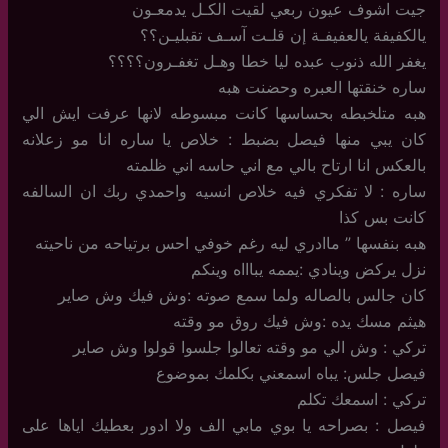
جيت اشوف عيون ربعي لقيت الكـل يدمعـون
يالكفيفة يالعفيفـة إن قلـت آسـف تقبليـن؟؟
يغفر الله ذنوب عبده ليا خطا وهـل تغفـرون؟؟؟؟
ساره خنقتها العبره وحضنت هبه
هبه متلخبطه بحساسها كانت مبسوطه لانها عرفت ايش الي
كان يبي منها فيصل بضبط : خلاص يا ساره انا مو زعلانه
بالعكس انا ارتاح بالي مع اني حاسه اني ظلمته
ساره : لا تفكري فيه خلاص انسيه واحمدي ربك ان السالفه
كانت بس كذا
هبه بنفسها ” ماادري ليه رغم خوفي احس برتياحه من ناحيته
نزل يركض وينادي :يممه يباااه وينكم
كان جالس بالصاله ولما سمع صوته :وش فيك وش صاير
هيثم مسك يده :وش فيك روق مو وقته
تركي : وش الي مو وقته تعالوا جلسوا قولوا وش صاير
فيصل جلس: يباه اسمعني بكلمك بموضوع
تركي : اسمعك تكلم
فيصل : بصراحه يا بوي مابي الف ولا ادور بعطيك اياها على