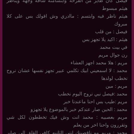
فيصل كان طاير من الفرحه وابتسامته شاقه وجهه ويناظر
هيثم مبسوط
هيثم ناظر فيه وابتسم : ماادري وش اقولك بس على كلا
مبروك
فيصل : من قلب
هيثم : اكيد يلا تجهز بس
في بيت محمد
رن جوال مريم
مريم : هلا محمد اجهز العشاء
محمد : لا اسمعيني ابيك تكلمي عبير تجهز نفسها عشان نروح
نخطب لولدها
مريم : مين
محمد :فيصل نبي نروح اليوم نخطب
مريم :طيب بس احنا ماعندنا خبر
محمد : الحين صار عندكم خبر بالموضوع يلا تجهزو
مريم بعصبيه : محمد انت وش فيك تخططون لكل شي
وتقررون واحنا اخر من يعلم
محمد : مريم مو ناقصينك انتي الثانيه كافي القلق الي صاير