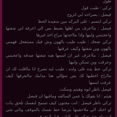
طول
تركي : طيب قول
فيصل : بصراحه ابي اتزوج
تركي ابتسم : على البركه مين سعيدة الحظ
فيصل : مااعرف من اهلها بضبط بس الي اعرفه اني شفتها
واعجبتني وابيها واذا مااخذتها مراح اخذ غيرها
تركي ضحك : طيب طيب بالهون وش فيك مستعجل فهمني
بالهون وين شفتها وكيف عرفتها
فيصل : مااعرف غير ان اسمها هبه شفتها صدفه واعجبتني
وعرفت وين تسكن وابيها
تركي حط يده على ولده : طيب ليه تصرخ انا مااقلت لك ان
مااراح اخطبها لك بس سؤالي هنا مدامك مااتعرفها كيف
عرفت اسمها
فيصل ناظر ابوه وهيثم وسكت
هيثم : انا بقولك يا عمي السالفه ومافيها ان فيصل
تركي ناظر فيصل : انت مجنون كيف تسمح لنفسك تلحق بنات
لو اختك الي ملاحقينها بترضا حط نفسك بالموقف وثاني شي
انت باي حق تحكم على الناس قبل لا تعرف