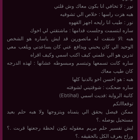
نور : لا تخافي انا بكون معاك وش قلتي
هبه هزت راسها : خلاص الي تشوفيه
نور : طيب انا رايحه اجهز القهوه
ساره ابتسمت وجلست قدامها : ماشتقتي لي اخوك
هبه :الا شتقت له ماتصورين قد ايش ياساره هو الشخص
الوحيد الي كان يحبني ويدافع عني كان يساعدني ويلعب معي
تدرين هو الي علمني كيف اكتب اسمي وكيف اقراه
ساره كانت تسمعها وتبتسم ومبسوطه عشانها : لهذه الدرجه
كان طيب معاك
هبه : هو احسن اخو بالدنيا كلها
ساره ضحكت : شوقتيني لشوفته
كاتبة الرواية :فديت اسمي (Ebtihal)
توقعاااتكم
ممكن فيصل يحقق الي يتمناه ويتزوجها ولا هبه حلم بعيد
مستحيل يوصله .؟
ايش تفسير حلم مريم معقوله تكون لحظة رجعتها قربت .؟
وراح يعرف الكل بالحقيقه .؟