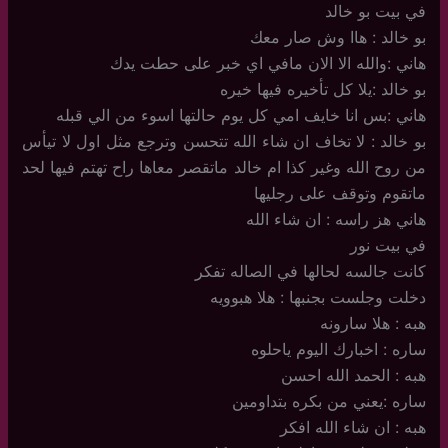
في بيت بو خالد
بو خالد : هاا وش صار معك
هاني :والله الا الان مافي اي خبر على حطت يدك
بو خالد :يلا كل تأخيره فيها خيره
هاني :بس انا خايف امي كل يوم حالتها اسوء من الي قبله
بو خالد : لا تخاف ان شاء الله تتحسن وترجع مثل اول لا تيأس
من روح الله وغير كذا ام خالد ماتقصر معاها راح تهتم فيها لحد
ماتقوم وتوقف على رجليها
هاني هز راسه : ان شاء الله
في بيت نور
كانت جالسه لحالها في الصاله تفكر
دخلت وجلست بجنبها : هلا هبوويه
هبه : هلا سارونه
ساره : اخبارك اليوم ياحلوه
هبه : الحمد الله احسن
ساره :يعني من بكره بتداومين
هبه : ان شاء الله افكر