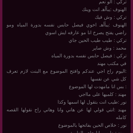
تركي : الو نعم
الهنوف :يبأأهـ انت وينك
تركي : وش فيك
الهنوف :يبأأهـ اخوي فيصل حابس نفسه بدورة المياه ومو
راضي يفتح يصرخ انا مو عارفه ايش اسوي
تركي : طيب طيب الحين جاي
محمد : وش صاير
تركي : فيصل حابس نفسه بدورة المياه
في مكتب مهند
:اليوم راح اجي عندكم وافتح الموضوع مع البنت لازم تعرف
كل شي عن نفسها
: بس انا مامهدت لها الموضوع
مهند : كلميها على مااجي
نور :طيب انت بتقول لها اسمها وكذا
مهند :انتي قولي لها عن هاني وانا وهاني راح نقولها القصه
كامله
نور : خلاص الحين بفاتحها بالموضوع
مهند : طيب وانا جاي بالطريق