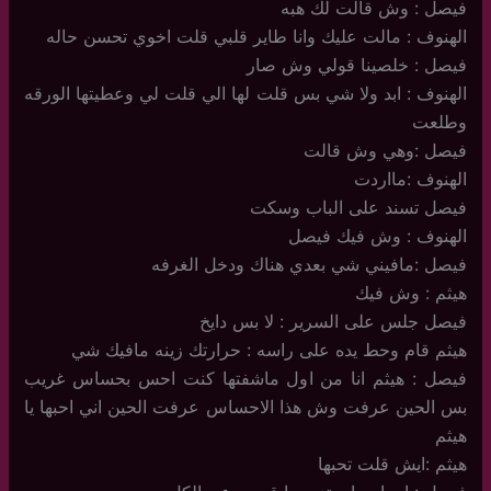
فيصل : وش قالت لك هبه
الهنوف : مالت عليك وانا طاير قلبي قلت اخوي تحسن حاله
فيصل : خلصينا قولي وش صار
الهنوف : ابد ولا شي بس قلت لها الي قلت لي وعطيتها الورقه
وطلعت
فيصل :وهي وش قالت
الهنوف :مااردت
فيصل تسند على الباب وسكت
الهنوف : وش فيك فيصل
فيصل :مافيني شي بعدي هناك ودخل الغرفه
هيثم : وش فيك
فيصل جلس على السرير : لا بس دايخ
هيثم قام وحط يده على راسه : حرارتك زينه مافيك شي
فيصل : هيثم انا من اول ماشفتها كنت احس بحساس غريب
بس الحين عرفت وش هذا الاحساس عرفت الحين اني احبها يا
هيثم
هيثم :ايش قلت تحبها