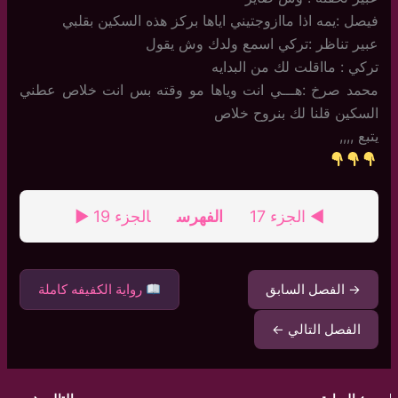
فيصل :يمه اذا ماازوجتيني اياها بركز هذه السكين بقلبي
عبير تناظر :تركي اسمع ولدك وش يقول
تركي : مااقلت لك من البدايه
محمد صرخ :هـــي انت وياها مو وقته بس انت خلاص عطني
السكين قلنا لك بنروح خلاص
يتبع ,,,,
◄ الجزء 17
الفهرس
الجزء 19 ►
→ الفصل السابق
رواية الكفيفه كاملة
الفصل التالي ←