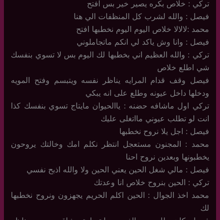
تركي : خلاص بكره يصير خير بس افتح
فيصل : والله لشرب كل المنظفات الي هنا
محمد :لالالا خلاص اليوم اليوم نخطبها افتح
فيصل : وانا وش ياكد لي انكم ماتجاملوني
تركي : والله العظيم اني بخطبها لك اليوم بس لا تسوي بنفسك
شي اطلع خلاص
فيصل وقف قدام المرايه يناظر نفسه ويتبسم وفتح المويه
ودخلها داخل عيونه وطلع على انه يبكي
تركي اول ماشافه حضنه : ياالحيوان مايتاج تسوي بنفسك كذا
انت لو تطلب عيوني مااتغلى عليك
فيصل : اجل يلا نروح نخطبها
محمد : المجنون مستعجل انتظر نكلم امك وخالتك يروحون
يخطبونها وبعدين نروح احنا
فيصل : مالي شغل الحين يعني الحين ولا والله اذبح نفسي
تركي : الحين بنروح خلاص انا وعدتك
محمد اخذ الجوال : الحين اكلم الحريم يجهزون ونروح نخطبها
لك