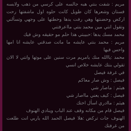
مريم : شفت بنتي هبه جالسه على كرسي من ذهب ولابسه
فستان وشعرها كان طويل كانت حلوه اول ماشفتها رحت
اركض وحضنتها وهي رفت يدها وحطتها على وجهي وتسألني
وتقول انتي مين محمد بنتي مااعرفتني
محمد مسك يدها :حبيبتي هذا حلم مو حقيقه وش فيك
مريم : محمد بنتي عايشه ما ماتت صدقني عايشه انا امها
واحس فيها
محمد :ياالله منك يامريم مرت سنين على موتها وانتي لا الان
تقولي بنتك عايشه خلاص انسي
في غرفة فيصل
فيصل : وش صار معاكم
هيثم : ماصار شي
فيصل : كيف يعني مااصار شي
هيثم : ماادري اسأل اختك
فيصل قام من مكانه وقف عند الباب وينادي الهنوف
الهنوف جات تركض :هلا فيصل الحمد الله ياربي انت طلعت
من غرفتك