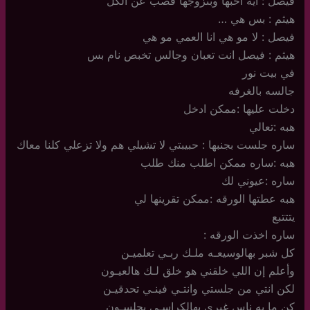
فيصل : ايه احبها وبتزوجها قصب عن الكل
هيثم : بس هي …
فيصل : لا مو هي انا العمي مو هي
هيثم : فيصل انت تعبان وجالس تخبص نام بس
في بيت نور
جالسه بالغرفه
دخلت عليها :ممكن ادخل
هبه :تعالي
ساره جلست بجنبها : حبيبتي لا تشيلي هم ولا تزعلي كلنا معاك
هبه :ساره ممكن اطلب منك طلب
ساره :عيوني لك
هبه عطتها الورقه :ممكن تقرينها لي
يتتتبع
ساره اخذت الورقه :
كل شبر بهالوسيعـه ملـك ربـي تعلميـن
وأعلم إن اللي خلقني هو خلق لـك هالعيـون
لكن انتي من جلستي وانتـي فينـي تحدقيـن
كن ما به ناس غيري بهالكراسـي يجلسـون