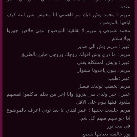
عندنا
مريم : محمد وش فيك مو فاهمني انا معليش بس امه كيف
ابلغها بالموضوع
محمد :شوفي يا مريم لا تقلقينا الموضوع انتهى خلاص اجهزوا
ويلا سلام
عبير : مريم وش الي صاير
مريم : ماادري وش اقولك زوجك وزوجي جاين بالطريق
عبير : وايش المشكله يعني
مريم : يبون ياخذونا مشوار
عبير :طيب
مريم :نخطب لولدك فيصل
عبير : خير ولدي يبي يتزوج وانا اخر من يعلم ماكلفوا انفسهم
يبلغونا قبلها بيوم على الاقل
مريم جلست بجنبها : عبير اهدي انا بعد توني اعرف بالموضوع
اذا جو نفهم منهم كل شي
في بيت نور
نور جالسه بعبايتها تسمع