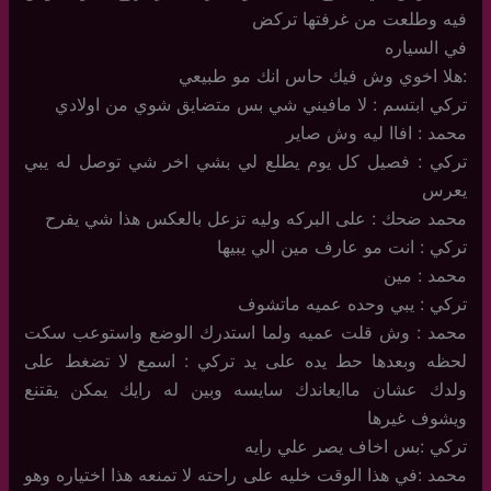
فيه وطلعت من غرفتها تركض
في السياره
:هلا اخوي وش فيك حاس انك مو طبيعي
تركي ابتسم : لا مافيني شي بس متضايق شوي من اولادي
محمد : افاا ليه وش صاير
تركي : فصيل كل يوم يطلع لي بشي اخر شي توصل له يبي
يعرس
محمد ضحك : على البركه وليه تزعل بالعكس هذا شي يفرح
تركي : انت مو عارف مين الي يبيها
محمد : مين
تركي : يبي وحده عميه ماتشوف
محمد : وش قلت عميه ولما استدرك الوضع واستوعب سكت
لحظه وبعدها حط يده على يد تركي : اسمع لا تضغط على
ولدك عشان ماايعاندك سايسه وبين له رايك يمكن يقتنع
ويشوف غيرها
تركي :بس اخاف يصر علي رايه
محمد :في هذا الوقت خليه على راحته لا تمنعه هذا اختياره وهو