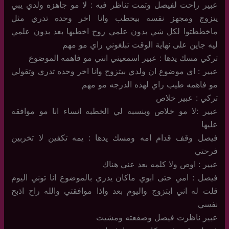
عبير راحت لفيصل وتمت تناظر فيه : لا مو جاهزه ولدي يبي
يتزوج ومجهز نفسه بيخطب وانا اخر وحده تدري مثل
ماخططتوا لكل شي بدون علمي روح اخطبها بعد بدون علمي
ليه جاين على نهاية الوقت تبلغوني راي مو مهم
تركي مسك يدها : عبير اسمعيني انتي مو فاهمه الموضوع
عبير : اي موضوع ان ولدي بيتزوج وانا اخر وحده تدري وتقولي
مو فاهمه طيب راي لهذه الدرجه مو مهم
تركي : عبير خلاص
عبير :لا مو خلاص وبنسبه لي الخطبه انساء انا مو موافقه
عليها
فيصل وقف قدام امه ومسك يدها : يمه تكفين لا تخربين
فرحتي
عبير : اوص ولا كلمه بعد عني هناك
فيصل : امي حتى ابوي ماكان يدري بالموضوع انا توني اليوم
قلت له اني ابتزوج واليوم بعد واذا موافقتي والله راح اذبح
نفسي
عبير ناظرت فيصل وصفعته ومشيت