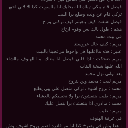
فيصل قام يبكي :يبااه الله يخليك انا مااسويت كذا الا لاني احبها
تركي قام عن ولده وطلع برا البيت
فيصل :شفت كيف ياهيثم كيف تركني وراح
هيثم : طول بالك بس وقوم ارتاح
في بيت محمد
مريم : كيف حال عروستنا
عبير : هذه مااعليها هي واخوها مزعجينا بالبيت
مريم ضحكت : اذا قلتي فيصل انا معاك اماا الهنوف مااشاء
الله عليها شيخة البنات
بعد ثواني نزل محمد
مريم لفت : محمد وين بتروح
محمد : بروح اشوف تركي متصل علي يبي يطلع
مريم : طيب بتتعشون برا ولا نحسبكم بالعشاء
محمد : ماادري اذا بنتعشاء برا بتصل عليك
مريم : طيب
في غرفة الهنوف
: هذا وش في يصرخ كذا انا مو قادره اصبر بروح اشوف وش