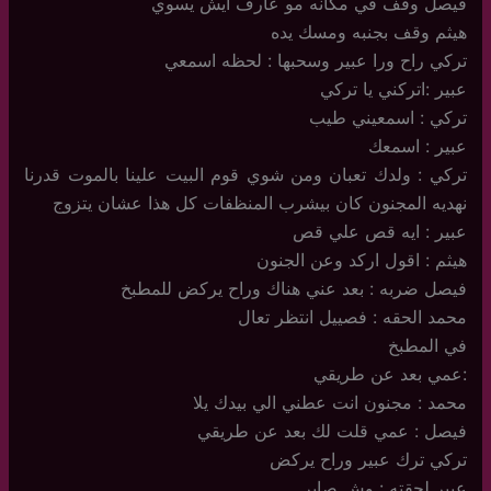
فيصل وقف في مكانه مو عارف ايش يسوي
هيثم وقف بجنبه ومسك يده
تركي راح ورا عبير وسحبها : لحظه اسمعي
عبير :اتركني يا تركي
تركي : اسمعيني طيب
عبير : اسمعك
تركي : ولدك تعبان ومن شوي قوم البيت علينا بالموت قدرنا
نهديه المجنون كان بيشرب المنظفات كل هذا عشان يتزوج
عبير : ايه قص علي قص
هيثم : اقول اركد وعن الجنون
فيصل ضربه : بعد عني هناك وراح يركض للمطبخ
محمد الحقه : فصييل انتظر تعال
في المطبخ
:عمي بعد عن طريقي
محمد : مجنون انت عطني الي بيدك يلا
فيصل : عمي قلت لك بعد عن طريقي
تركي ترك عبير وراح يركض
عبير لحقته : وش صاير