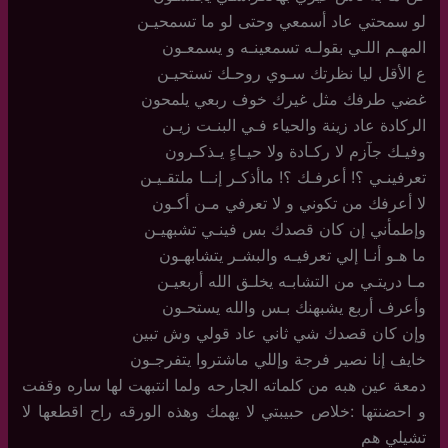
لو سمحتي عاد أسمعي وحتى لو ما تسمحيـن
المهـم اللـي بقولـه تسمعينـه و يسمعـون
ع الأقل ليا نظرتك سـوي روحـك تستحيـن
غضي طرفك مثل غيرك خوف ربعي يلمحون
الركادة عاد زينة والحياء فـي البنـت زيـن
وفيـك جآزم لا ركـادة ولا حيـاءٍ يـذكـرون
تعرفينـي ؟! أعرفـك ؟! ماأذكـر إنــا ملتقـيـن
لا أعرفك من تكوني و لا تعرفي مـن أكـون
وإطمأني إن كان قصدك بس فينـي تشبهيـن
ما هـو أنـا إلي تعرفيـه والبشـر يتشابهـون
مـا دريتـي من التشابـه يخلـق الله أربعيـن
وأعرف أربع يشبهنك بـس والله يستحـون
وإن كان قصدك شي ثاني عاد قولي وش تبين
خايف إنا نصير فرجة وإللي ماشتروا يتفرجـون
دمعة عين هبه من كلماته الجارحه ولما انتبهت لها ساره وقفت
و احضنتها :خلاص حبيبتي لا يهمك وهذه الورقه راح اقطعها لا
تشيلي هم