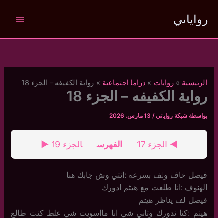
خطي
رواياتي
لى
لمحتوى
الرئيسية
روايات
دراما اجتماعية
رواية الكفيفه – الجزء 18
رواية الكفيفه – الجزء 18
بواسطة
شبكة رواياتي
/
13 مارس، 2026
◄ الجزء 17
الفهرس
الجزء 19 ►
فيصل خاف ولف بسرعه :انتي وش جابك هنا
الهنوف :انا طلعت مع هيثم ادورك
فيصل لف يناظر هيثم
هيثم :كنا ندورك وثاني شي انا مااسويت شي غلط كنت طالع