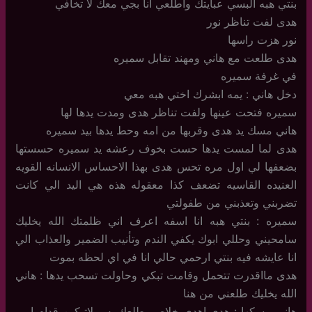
بنتي هبه البسي عبايتك واطلعي انا بجي معك لا تخافي
هدى لفت تناظر نور
نور هزت راسها
هدى طلعت مع هاني ومهند تقابل سميره
في غرفة سميره
دخل هاني : يمه ابشرك اختي هبه معي
سميره فتحت عينها ولفت تناظر هدى ومدت يدها لها
هاني مسك يد هدى وقربها من امه وحط يدها بيد سميره
هدى لما لمست يدها حست بخوف رعشه يد سميره حسستها
بضعفها لي اول مره تحس هدى بهذا الاحساس الانسانه القويه
العنيده القاسيه تضعف كذا معقوله هذه هي اليد الي كانت
تضربني وتعذبني من طفولتي
سميره : بنتي هبه انا اسفه اعرف اني ظلمتك الله يخليك
سامحيني وحللي ابوك يكفي الندم وتأنيب الضمير والعذاب الي
انا عايشه فيه بنتي ارحمي حالي انا في اي لحظه بموت
هدى مااقدرت تتحمل وقامت تبكي وحاولت تسحب يدها : هاني
الله يخليك طلعني من هنا
هاني مسكها : هدى اهدي خلاص بطلعك بس لاتبكين قدام امي