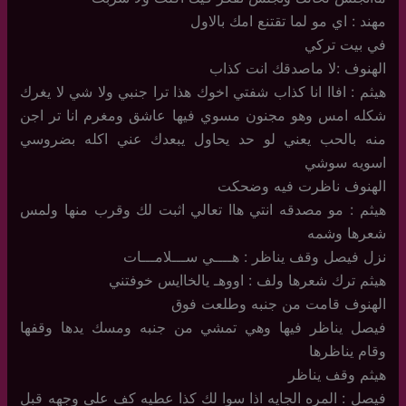
مهند : اي مو لما تقتنع امك بالاول
في بيت تركي
الهنوف :لا ماصدقك انت كذاب
هيثم : افاا انا كذاب شفتي اخوك هذا ترا جنبي ولا شي لا يغرك
شكله امس وهو مجنون مسوي فيها عاشق ومغرم انا تر اجن
منه بالحب يعني لو حد يحاول يبعدك عني اكله بضروسي
اسويه سوشي
الهنوف ناظرت فيه وضحكت
هيثم : مو مصدقه انتي هاا تعالي اثبت لك وقرب منها ولمس
شعرها وشمه
نزل فيصل وقف يناظر : هــــي ســـلامـــات
هيثم ترك شعرها ولف : اووهـ يالخاايس خوفتني
الهنوف قامت من جنبه وطلعت فوق
فيصل يناظر فيها وهي تمشي من جنبه ومسك يدها وقفها
وقام يناظرها
هيثم وقف يناظر
فيصل : المره الجايه اذا سوا لك كذا عطيه كف على وجهه قبل