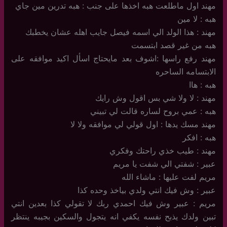
مهند اول ماطلعت هبه اخذها على جنب : هبه تدرين مين جاي
هبه : لا مين
مهند : هذا الولد الي اسمه فيصل جايب اهله عشان يخطبك
هبه من غير قصد ابتسمت
مهند رفع راسها :اشوف بعد مايحتاج اسأل اكيد موافقه على
الابتسامه الساحره
هبه : هاا
مهند : لا ولا شي بس اقول وش رايك
هبه : عمي بروح لساره قالت لي تبيني
مهند مسك يدها : اول قولي لي موافقه ولا لا
هبه : افكر
مهند : طيب خذي راحتك وفكري
عبير : شفتي الي شفت يا مريم
مريم لفت عليها : ماشاء الله
عبير : وش فيك انتي ولدي بياخذ وحده كذا
مريم : عبير وش فيك احمدي ربك لا تقولي كذا بعدين انتي
تبين ولدك يذبح نفسه يكفي انه يتجول والسكين بجيبه ينتظر