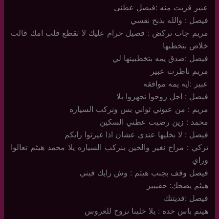
عبير قربت منه :فيصل عطني
فيصل : والله بذبح نفسي
مريم جات تركض : فصيل حرام عليك لا تقطع قلب امك قالت
خلاص بتخطبها
فيصل :صدق يمه بتخطبينها لي
مريم ناظرت عبير
عبير :ايه يمه موافقه
فيصل : اجل روحوا تجهزوا يلا
مريم : من عيوني ثواني بس ونركب السياره
محمد : زين رضيت عطني السكين
فيصل : لا بخليها عندي عشان اذا غيرتوا رايكم
تركي : مراح نغير والحين بنركب السياره يلا محمد هيثم تعالوا
وراي
فيصل وقف بجنب هيثم : وش رايك فيني
هيثم يضحك: حقييير
فيصل :فديتتك
هيثم باس خده : يلا خلينا نروح للعروس