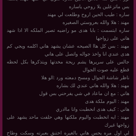
بس ماتزعلين يلا روحي ياساره
ساره : طيب الحين اروح وطلعت لي مهند
مهند : هلا والله بعروستي الصغيره
ساره ابتسمت : بابا هدى مو راضيه تصير الملكه الا اذا شهد
هاني على زواجها
مهند : بس كل هاا الصيحه عشان يشهد هاني اكلمه ويجي كم
هدى عندي انا واخذ جواله واتصل على هاني
جالس على سريرها يشم ريحة مخدتها ويتذكرها بكل لحظه
قطع عليه صوت الجوال
ناظر شاشة الجوال ومسح دمعته ورد :الو هلا
مهند : هلا والله هاني عندي لك بشاره
هاني : مع ان ماعاد في شي يفرحني بس قول
مهند : اليوم ملكة هدى
هاني : كيف هدى انخطبت وانا ماادري
مهند : ايه انخطبت واليوم ملكتها وهي حلفت ماحد يشهد على
زواجها غيرك
لي اول مره يحس هاني بالغيره اختنق بعبرته وسكت وطاح