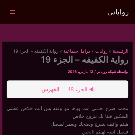
خطي
رواياتي
لى
لمحتوى
الرئيسية
روايات
دراما اجتماعية
رواية الكفيفه – الجزء 19
رواية الكفيفه – الجزء 19
بواسطة
شبكة رواياتي
/
13 مارس، 2026
◄ الجزء 18
الفهرس
محمد صرخ :هـــي انت وياها مو وقته بس انت خلاص عطني
السكين قلنا لك بنروح خلاص
هيثم واقف يتفرج ويضحك ويغمز لفيصل
فيصل انتبه لهيثم :الحين