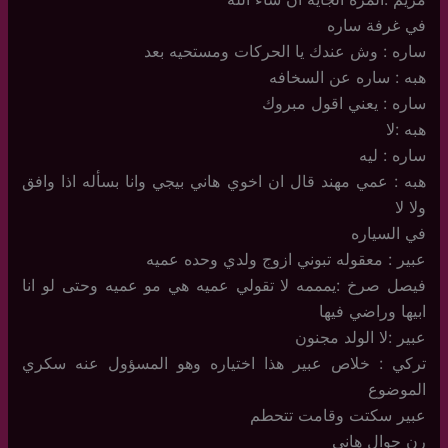
في غرفة ساره
ساره : وش عندك يا الحركات ومستحيه بعد
هبه : ساره عن السخافه
ساره : يعني اقول مبروك
هبه :لا
ساره : ليه
هبه : عمي مهند قال ان اخوي هاني بيجي وانا بسأله اذا وافق
ولا لا
في السياره
عبير : معقوله تبوني ازوج ولدي وحده عميه
فيصل صرخ :يمممه لا تقولي عميه هي مو عميه وحتى لو انا
ابيها وراضي فيها
عبير :لا الولد مجنون
تركي : خلاص عبير هذا اختياره وهو المسؤول عنه سكري
الموضوع
عبير سكتت وقامت تتحطم
رن جوال هاني