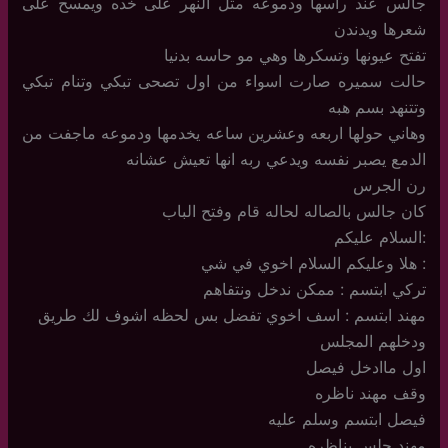
جالس عند راسها ودموعه مثل النهر على خده ويمسح على
شعرها ويدندن
تفتح عيونها وتسكرها وهي مو حاسه بدنيا
حالت سميره صارت اسواء من اول تصحى تبكي وتنام تبكي
وتتنهد بسم هبه
وهاني حولها اربعه وعشرين ساعه يخدمها ودموعه ماجفت من
الدمع يصبر نفسه ويدعي ربه انها تعيش عشانه
رن الجرس
كان جالس بالصاله لحاله قام وفتح الباب
:السلام عليكم
: هلا وعليكم السلام اخوي في شي
تركي ابتسم : ممكن ندخل ونتفاهم
مهند ابتسم : اسف اخوي تفضل بس لحظه اشوف لك طريق
ودخلهم المجلس
اول ماادخل فيصل
وقف مهند ناظره
فيصل ابتسم وسلم عليه
مهند جلس يناظره