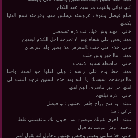
كلها ثواني وانتهت مراسيم عقد النكاح
طلع فيصل يشوف عروسته ويجلس معها وفرحته تسع الدنيا
بكملها
هاني : مهند وش فيك انت لازم تسمعني
مهند يعض على شفاه :بس لا تحرجنا اجل الكلام لبعدين
هاني اخذه على جنب :المعرس هذا يصير ولد عم هدى
مهند : هاا خير وش قلت
هاني : مالحظة تشابه الاسماء
مهند حط يده على راسه : ويلي اهلها جو لعندنا واحنا
مااعرفناهم سبحانك يا الله بعد هذه السنين ترجع البنت لي
اهلها من غير ماتعرف انهم اهلها
هاني : لازم نبلغهم
مهند :ايه صح وراح جلس بجنبهم : بو فيصل
تركي : هلا
مهند : اخوي بقولك موضوع بس حاول انك ماتفهمني غلط
محمد : وش موضوعه قول
هاني اخذ سامي وهيثم وجلس بجنبهم وحاول انه يقول لهم