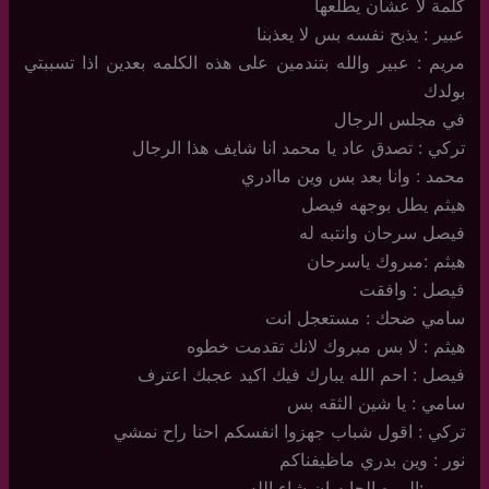
كلمة لا عشان يطلعها
عبير : يذبح نفسه بس لا يعذبنا
مريم : عبير والله بتندمين على هذه الكلمه بعدين اذا تسببتي
بولدك
في مجلس الرجال
تركي : تصدق عاد يا محمد انا شايف هذا الرجال
محمد : وانا بعد بس وين ماادري
هيثم يطل بوجهه فيصل
فيصل سرحان وانتبه له
هيثم :مبروك ياسرحان
فيصل : وافقت
سامي ضحك : مستعجل انت
هيثم : لا بس مبروك لانك تقدمت خطوه
فيصل : احم الله يبارك فيك اكيد عجبك اعترف
سامي : يا شين الثقه بس
تركي : اقول شباب جهزوا انفسكم احنا راح نمشي
نور : وين بدري ماظيفناكم
مريم :المره الجايه ان شاء الله