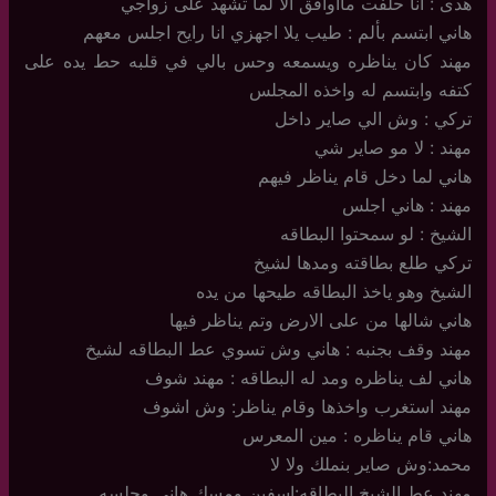
هدى : انا حلفت مااوافق الا لما تشهد على زواجي
هاني ابتسم بألم : طيب يلا اجهزي انا رايح اجلس معهم
مهند كان يناظره ويسمعه وحس بالي في قلبه حط يده على
كتفه وابتسم له واخذه المجلس
تركي : وش الي صاير داخل
مهند : لا مو صاير شي
هاني لما دخل قام يناظر فيهم
مهند : هاني اجلس
الشيخ : لو سمحتوا البطاقه
تركي طلع بطاقته ومدها لشيخ
الشيخ وهو ياخذ البطاقه طيحها من يده
هاني شالها من على الارض وتم يناظر فيها
مهند وقف بجنبه : هاني وش تسوي عط البطاقه لشيخ
هاني لف يناظره ومد له البطاقه : مهند شوف
مهند استغرب واخذها وقام يناظر: وش اشوف
هاني قام يناظره : مين المعرس
محمد:وش صاير بنملك ولا لا
مهند عط الشيخ البطاقه:اسفين ومسك هاني وجلسه