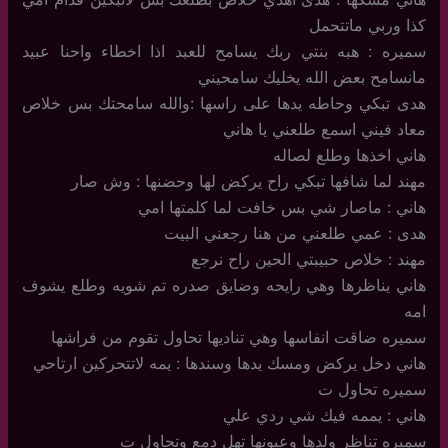
كذا وربي ماتتحمل
سميره : هبه بنتي ربك يسامح للعبد اذا اخطاء واحنا عبيد
مانسامح بعض الله يخليك سامحيني
هدى تبكي وحاطه يدها على راسها :والله سامحتك بس خلاص
معاد فيني اسمع طلعني يا هاني
هاني اخذها وطلع لصاله
مهند لما شافها تبكي راح يركض لها وحضنها : وش صار
هاني : ماصار شي بس خافت لما كلمتها امي
هدى : عمي طلعني من هنا رجعني البيت
مهند : خلاص حبيبتي الحين راح نرجع
هاني يناظرها وهي رايحه وضايق صدره تم شويه وطلع يشوف
امه
سميره ضاقت انفاسها وهي تناديها تحاول تقوم من فراشها
هاني دخل يركض ومسك يدها وسندها : يمه لاتتحركين ارتاحي
سميره تحاول ت
هاني : يممه فيك شي ردي علي
سميره تناظر ولدها وعيونها تهل دمع وتحاول ت