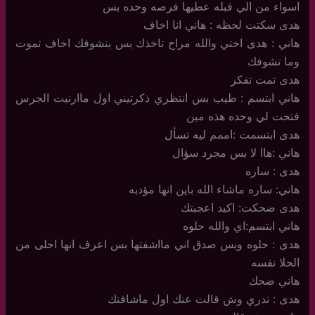
اسواء من الي قبله عطيها فرصه وحده بس
هدى سكتت لحظه : هاني انا اخاف
هاني : هدى اختي والله مراح تاخذك بس بتشوفك اخاف تموت
وما تشوفك
هدى تمت تفكر
هاني ابتسم : طيب بس انتظري ذكرتيني اول ماارنيت الجرس
فتحت لي وحده هذه مين
هدى ابتسمت :اممم ليه تسأل
هاني :هاا لا بس مجرد سؤال
هدى : ساره
هاني: ساره ماشاء الله باين انها مؤدبه
هدى ضحكت: اكيد اعجبتك
هاني ابتسم:اي والله حلوه
هدى : حلوه وبس صدق اني مااشفتها بس اعرف انها احلى من
الحلا نفسه
هاني ضحك
هدى : تدري وش قالت عنك اول ماشافتك