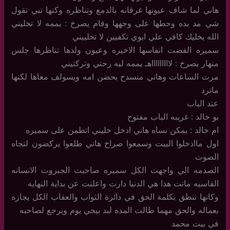
هاني لما شاف عيونها غرقانه بالدمع وتناظره وكنها تبي تقول
شي مد يده وحطها على وجهها وقام يصرخ : يممه لا تخليني
الله يخليك كافي علي ابوي تكفيين لا تخلييني
سميره الفضت انفاسها الاخيره وعيون ولدها تناظرها جلس
منهار يصرخ : لاااااااااهـ يممه ليه رحتي وتركتيني
مرت الساعات وهاني منسدح بحضن امه ويسولف معاها لكنها
ماترد
عند الباب
بو خالد : غريبه الباب مفتوح
ام خالد : يمكن نساه هاني ادخل خليني اتطمن على سميره
اول ماادخلوا البيت وسمعوا صراخ هاني طلعوا يركضون لتجاه
الصوت
الصدمه الي واجهت الكل سميره صاحبت الجبروت الانسانه
القاسيه ماتت هذا هي الدنيا دارت واعلنت عن بداية النهايه
وكانها تنطق بكلمة الحق في دائرة الثواب والعقاب الكل يجازه
بعماله والحق مهما طالت المده لبد بيجي يوم ويرجع لصاحبه
في بيت محمد