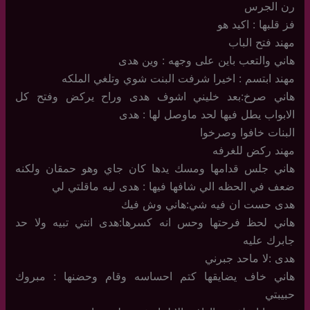
رن الجرس
فز قلبها : اكيد هو
مهند فتح الباب
هاني والتعب باين على وجهه : وين هدى
مهند ابتسم : اخيرا شرفت البنت شوي وتلغي الملكه
هاني صرخ:بعد خليني اشوف هدى وراح يركض وفتح كل
الابواب يطل فيها لحد ماوصل لها : هدى
البنات خافوا وصرخوا
مهند ركض للغرفه
هاني جلس قدامها ومسك يدها كان جاي وهو حمقان ولكنه
ضعف في الحظه الي شافها فيها : هدى ليه ماقلتي لي
هدى حست ان فيه شي:هاني وش فيك
هاني لحظ فرحتها وحس انه كسرها:هدى انتي تبيه ولا حد
جابرك عليه
هدى :لا ماحد جبرني
هاني خاف يضايقها كتم احساسه وقام وحضنها : مبروك
حبيبتي