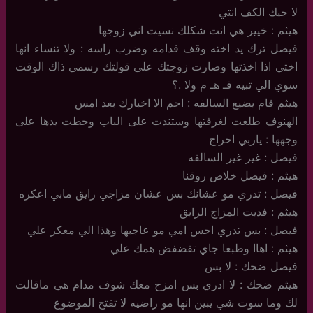
لا جيك الكف انتي
هيثم : خيير هي انت شكلك نسيت اني زوجها
فيصل ترك يد اخته وقف قدامه وضرب راسه : ولا تنساء انها
اختي اذا اخذتها وصارت زوجتك على قولتك رسمي ذاك الوقت
سوي الي تبيه فـ هـ م ولا .؟
هيثم قام يضيع السالفه : احم الا اخبارك بعد امس
الهنوف طلعت لغرفتها وستندت على الباب وحطت يدها على
وجهها : ياربي احراج
فيصل : غير غير السالفه
هيثم : فيصل خلاص روقنا
فيصل : تدري مو عشانك بس عشان مزاجي رايق مابي اعكره
هيثم : فديت المزاج الرايق
فيصل : بس تدري احس امي مو عاجبها وهذا الي معكر علي
هيثم : اهاا وطبعا جاي تفضفض همك علي
فيصل ضحك : لا بس
هيثم ضحك : لا ادري بس امزح معك شوف مدام هي ماقالت
لك وما سوت شي يبين انها مو راضيه لا تفتح الموضوع