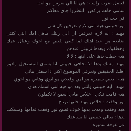
فيصل ضرب راسه : هي انا الي بعرس مو انت
سامي جاهم يركض : انتظروا جاي معاكم
في بيت نور
نور:حبيبتي هبه انتي لازم تعرفين كل شي
مهند : ايه لازم تعرفين ان الي ربتك ماهي امك انتي كنتي
ضايعه من عند اهلك لما كنتي تلعبي مع اخوك وعيال عمك
وخطفوك وبعدها تربيتي عندهم
هبه حطت يدها على اذنها : لا لا
مهند مسك يدها :لا تخافي حبيبتي انا بسوي المستحيل وادور
اهلك الحقيقين وتعرفي الموضوع اكثر اذا شفتي هاني
هبه : يعني سميره مو امي وفتحي مو ابوي وهاني مو اخوي
مهند : ايه حبيبتي وانتي بعد مو هبه انتي اسمك هدى
هبه قامت تبكي : خلاص مابي اسمع لا تكملون
نور وقفت : خلاص مهند خليها ترتاح
هبه وقفت ومدت يديها خوف تطيح نور وقفت قدامها ومسكت
يدها : تعالي حبيبتي انا بساعدك
في غرفة سميره