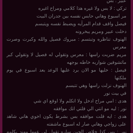
عبير : بس
تركي : لا بس ولا غيره هذا كلامي ومراح اغيره
مر اسبوع وهاني حابس نفسه بين جدران البيت
فيصل واقف قدام المرآيه ويضبط نفسه ويتبسم
دخلت عبير ومريم يبخرونه
الهنوف تناظره وتبتسم : مبروك فصيل والله وكبرت وصرت
معرس
مريم ضربت راسها : معرس وتقولي له فصيل لا وتقولي كبر
ماتشوفين شواربه خاطه بوجهه
فيصل : خليها مو الان برد عليها الوعد بعد اسبوع في يوم
ملكتها
الهنوف نزلت راسها وهي تتبسم
في بيت نور
هدى : امي مراح ادخل ولا اتكلم ولا اوقع اي شي
نور : ليه مو انتي الي قلتي انك موافقه
هدى : ايه قلت موافقه بس بشرط يكون اخوي هاني شاهد
على زواجي وهاني صار له اسبوع ماشفته
نور : بس كذا خلاص الحين ساره تقول لي عمها مهند يكلمه