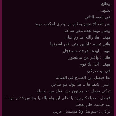
وطلع
يتتبع….
في اليوم الثاني
من الصباح تجهز وطلع من بدري لمكتب مهند
وصل مهند بعده بنص ساعه
مهند : هلا والله مداوم قبلي
هاني تبسم : اهلين متى اقدر اشوفها
مهند : لهذه الدرجه مستعجل
هاني : واكثر من ماتتصور
مهند : اجل يلا قوم
في بيت تركي
نط فيصل من الصباح في الصاله
عبير : شف هااك هاا لولد مو صاحي
تركي ضحك : يا مجنون وش فيك من الصباح
فيصل : صباحكم ورد يا احلى ابو وام بالدنيا وجلس قدام ابوه :
يبه حلمت حلم يعجبك
تركي : حلم هذا ولا مسلسل عربي