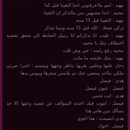
مهند : انتم مااعرفتوني احنا التقينا قبل كذا
محمد : احنا مشبهين بس ماانذكر ان التقينا
مهند : التقينا قبل 13 سنه
تركي ضحك : الله قبل 13 سنه وتبينا نتذكر
مهند : طيب انا بذكركم انا زميل الضابط الي يحقق بقضية
اختطاف بنتك يا محمد
محمد رفع راسه : خير وش قلت
مهند : بنتك عايشه ما ماتت
دخل عليها وجلس بقربها يناظر وجهها ويتبسم : اخيرا صرتي
ملكي مااحد يمنعني عنك تم يلامس شعرها ويبوس يدها
هدى : فيصل
فيصل : عيون فيصل
هدى : انت تحبني
فيصل : اموت فيك اخذته السوالف عن نفسه وعنها :الا جد
بسألك مين هاني هذا
هدى ابتسمت : هذا اخوي
فيصل : اخوك