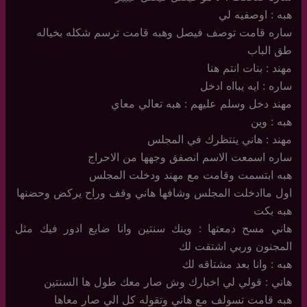
هبه : اوصفيه لي
ساره قامت توصف فيصل وهبه قامت ترسم شكله بخياله
طق الباب
مهند : بنات انتم هنا
ساره : ايه يبااه ادخل
مهند دخل وسلم عليهم : هبه تعالي معاي
هبه : وين
مهند : هاني ينتظرك في المجلس
ساره اسمعت الاسم انصفق وجهها من الاحراج
هبه ابتسمت وقامت مع مهند ودخلت المجلس
اول ماادخلت المجلس وشافها هاني وقف وراح يركض وحضنها
هبه بكت
هاني مسح دمعتها : وينك سنتين وانا ضايع ادور فيك مثل
المجنون وربي اشتقت لك
هبه : وانا بعد مشتاقه لك
هاني : قولي لي اخبارك وش صار معك طول ها السنتين
هبه قامت تسولف مع هاني وتقوله كل الي صار معاها