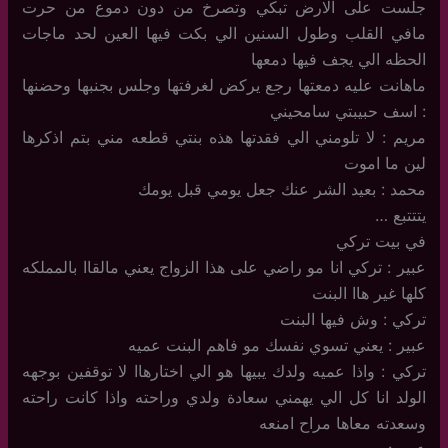
جلست على الارض تبكي وتصرخ من دون دموع من حرت
مافي القلب وطول السنين الي بكت فيها العين لحد ماجات
الحظه الي يجف فيها دمعها
ماهانت عليه دمعتها رجع يركض لغرفتها وجلس بجنبها وحضنها
: اسف حبيبتي سامحيني
مريم : لا تلومني الي فقدتها هذه بنتي قطعه مني بتم اذكرها
لين ما اموت
محمد : بعيد الشر عنك جعل يومي قبل يومك
يتتتبع …
في بيت تركي
عبير : تركي انا مو راضي على هذا الزواج يعني مالقاا بالمملكه
كلها غير هاا البنت
تركي : وش فيها البنت
عبير : يعني تسوي نفسك مو فاهم البنت عميه
تركي : واذا عميه ولدك يبيها هو الي اختارهاا لا توقفين بوجهه
الولد انا كل الي يهمني سعادة ولدي وراحته واذا كانت راحته
وسعدته معاها مراح امنعه