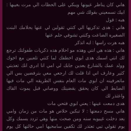
هاني كان يناظر عيونها ويبكي على الحظات الي مرت بغيبها :
ابيك تسمعيني بقولك شي مهم
هبه : قول
هاني : هدى تذكريها الي كنتي تقولين لي عنها بحلامك البنت
الصغيره الضاعت وكنتي تشوفي حلم عنها
هبه هزت راسها : ايه اتذكر
هاني : هذه هي انتي وهذه مو احلام هذه ذكريات طفولتك ترجع
لك انتي اسمك هدى ابوي اخطفك لما كنتي تلعبين مع اخوك
وولد عمك بالشارع بعدين جابك لي امي انا ادري انك تعذبتي
كثير وعارف اني اذا قلت لك ارجعي معي بترفضين بس الي
ماتعرفينه ان ابوي مات العام بنفس الطريقه الي مات فيها
الضابط الي كان يحقق بقضيتك ووصاني قبل يموت القاك
واعتذر لك
هدى دمعت عينها : يعني ابوي فتحي مات
هاني مسح دمعتها : لا تبكين خلاص هو مات من زمان وامي
بعد دخلت غيبوبه سنه ومن صحت منها وهي تردد بسمك وكل
يوم تقولي تبي تعتذر لك تكفين سامحيها امي حالتها كل يوم