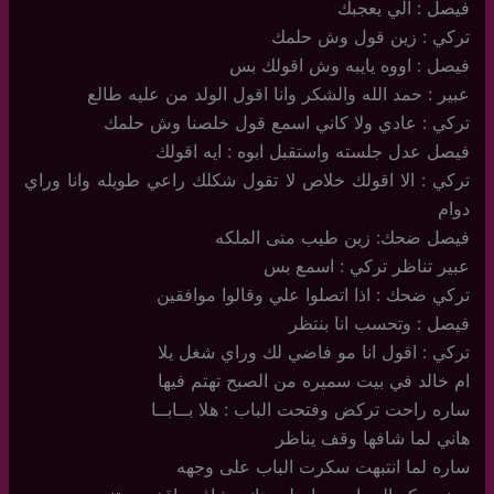
فيصل : الي يعجبك
تركي : زين قول وش حلمك
فيصل : اووه يايبه وش اقولك بس
عبير : حمد الله والشكر وانا اقول الولد من عليه طالع
تركي : عادي ولا كاني اسمع قول خلصنا وش حلمك
فيصل عدل جلسته واستقبل ابوه : ايه اقولك
تركي : الا اقولك خلاص لا تقول شكلك راعي طويله وانا وراي
دوام
فيصل ضحك: زين طيب متى الملكه
عبير تناظر تركي : اسمع بس
تركي ضحك : اذا اتصلوا علي وقالوا موافقين
فيصل : وتحسب انا بنتظر
تركي : اقول انا مو فاضي لك وراي شغل يلا
ام خالد في بيت سميره من الصبح تهتم فيها
ساره راحت تركض وفتحت الباب : هلا بــابــا
هاني لما شافها وقف يناظر
ساره لما انتبهت سكرت الباب على وجهه