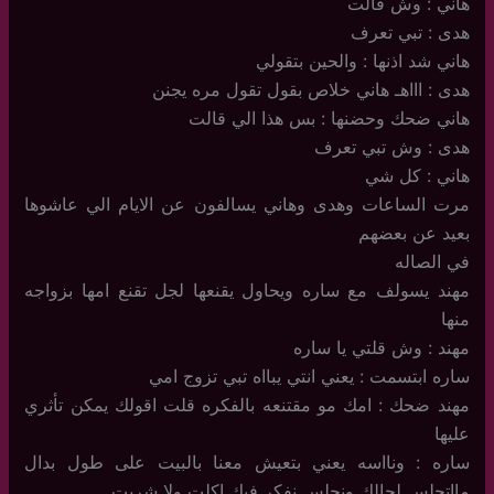
هاني : وش قالت
هدى : تبي تعرف
هاني شد اذنها : والحين بتقولي
هدى : اااهـ هاني خلاص بقول تقول مره يجنن
هاني ضحك وحضنها : بس هذا الي قالت
هدى : وش تبي تعرف
هاني : كل شي
مرت الساعات وهدى وهاني يسالفون عن الايام الي عاشوها
بعيد عن بعضهم
في الصاله
مهند يسولف مع ساره ويحاول يقنعها لجل تقنع امها بزواجه
منها
مهند : وش قلتي يا ساره
ساره ابتسمت : يعني انتي يبااه تبي تزوج امي
مهند ضحك : امك مو مقتنعه بالفكره قلت اقولك يمكن تأثري
عليها
ساره : ونااسه يعني بتعيش معنا بالبيت على طول بدال
مااتجلس لحالك ونجلس نفكر فيك اكلت ولا شربت