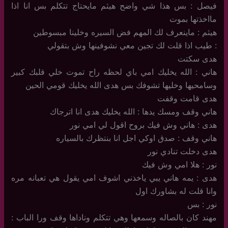
فيصل : بس هذا شي واضح هيثم مايحتاج تتكلم بس انا اذا
مااخذتها بموت
هيثم : ماينعرف لك المهم فض السيره وخلينا مبسوطين
: طيب اذا قلت لك تجين معي نشوفينها وش بتقولي
هدى سكتت
هاني : الله يخليك امي باي لحظه راح تموت خلي قلبك كبير
وسامحيها وخليها تشوفك بس هدى الله يخليك قومي الحين
هدى قامت وقفت
هاني وقف ومسك يدها : الله يخليك هدى انا اترجاك
هدى : هاني وش فيك بروح اقول لي امي نور
هاني وقف : صدق اوكي اجل انا بنتظرك بالسياره
هدى دخلت تنادي نور
نور : هلا امي وش فيك
هدى : يمه هاني يبي ياخذني اشوف امي يقول هي تعبانه مره
وانا قلت له بشاورك اول
نور : بس
مهند كان بالصاله وسمعها وهي تتكلم وناداها وقف ورا الباب :