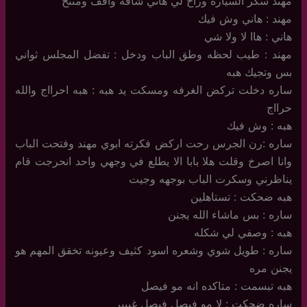
مهند سكر السياره وراح لي هاني شافه واقف ومتنح
مهند : هاني وش فيك
هاني : هاا لا ولا شي
مهند : طيب لحظه وطق الباب ودخل : تفضل المجلس ثواني
بس وتجيك هبه
ساره دخلت تركض الغرفه ومسكت يد هبه : هبه احرااج والله
حرااج
هبه : وش فيك
ساره :رن الجرس رحت اركض فكرته ابوي مهند وفتحت الباب
وانا اصرخ وقلت هلا بابا الا يطلع في وجهي واحد انحرجت قام
يناظرني وسكرت الباب بوجهه وجيت
هبه ضحكت : تستاهلين
ساره : بس ماشاء الله يجنن
هبه : وصفي لي شكله
ساره : طويل شوي وشعره اسود كثيف وعيونه تخقق المهم هو
يجنن مره
هبه تبسمت : متاكده انه مو فيصل
ساره ضحكت : لا مو فيصل فيصل غييير