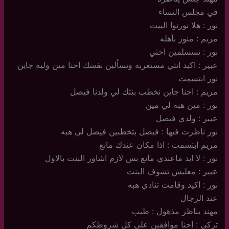
في مجلس النساء
نور : هلا نورتوا البيت
مريم : منور بأهله
نور : تسسلمين اختي
عبير : اكيد انتي مستغربه وتسألين نفسك احنا مين وليه جاين
نور ابتسمت
مريم : احنا جاين نخطب بنتك لي ولدنا فيصل
نور : مين هبه لي مين
عبير : ولدي فيصل
نور ناظرت فيها : فيصل بتخطبين فيصل لي هبه
مريم ابتسمت : اذا مكان عندك مانع
نور : لا ابد ماعندي مانع بس لازم اشاور البنت بالاول
عبير : معليش تشوف البنت
نور : اكيد وقامت تنادي هبه
عند الرجال
مهند يناظر مذهول : طيب
تركي : احنا موافقين على كل شروطكم