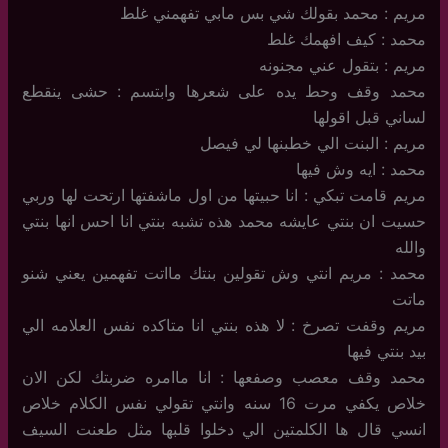
مريم : محمد بقولك شي بس مابي تفهمني غلط
محمد : كيف افهمك غلط
مريم : بتقول عني مجنونه
محمد وقف وحط يده على شعرها وابتسم : حشى ينقطع
لساني قبل اقولها
مريم : البنت الي خطبنها لي فيصل
محمد : ايه وش فيها
مريم قامت تبكي : انا حبيتها من اول ماشفتها ارتحت لها وربي
حسيت ان بنتي عايشه محمد هذه تشبه بنتي انا احس انها بنتي
والله
محمد : مريم انتي وش تقولين بنتك مااتت تفهمين يعني شنو
ماتت
مريم وقفت تصرخ : لا هذه بنتي انا متاكده نفس العلامه الي
بيد بنتي فيها
محمد وقف معصب وصفعها : انا ماامره ضربتك لكن الان
خلاص يكفي مرت 16 سنه وانتي تقولي نفس الكلام خلاص
انسي قال ها الكلمتين الي دخلوا قلبها مثل طعنت السيف