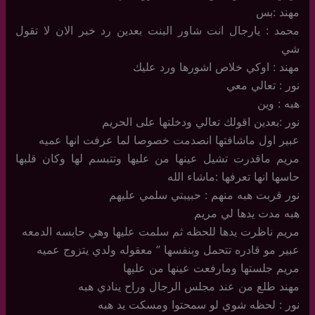
مهند :بس
محمد : يارجال انت شاور البنت بعدين رد خبر الان لا تقول
شي
مهند : اوكي خلاص اشورها ورد عليك
نور : تعالي معي
هبه : وين
نور :بعدين اقولك تعالي ودخلتها على الحريم
عبير اول ماشافتها انصدمت خصوصا لما عرفت انها عميه
مريم ماقدرت تشيل عينها من عليها وتتبسم لها وكان قلبها
حاسها انها تعرفها :ماشاء الله
نور قربت هبه منهم : حبيبتي سلمي عليهم
هبه مدت يدها لي مريم
مريم ناظرت يدها للحظه ثم سلمت عليها وهي حابسه الدمعه
عبير مو قادره تتحمل وبنفسها ” معقوله ولدي يتزوج عميه
مريم جلستها ومارفعت عينها من عليها
مهند طلع من عند مجلس الرجال وراح ينادي هبه
نور : لحظه شوي لو سمحتوا ومسكت يد هبه