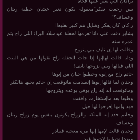
براكان اللي تغير عليها فجأه
بس رجعت تفكر”معقوله يكون تغير عشان خطبة ريتان
وعساف؟”
راكان كان يفكر وشايل هم كبير بقلبه!!
بشاير دقت على دانا تعزمها لحفلة عيدمبلاد البراء اللي راح يتم
عمره سنه
وقالت لها إن نايف يبي يتزوج
ودانا قالت لهاإنها إذا جات للحفله راح تقولها من هي البنت
اللي فبالها وتبي تزوجها نايف!
حاتم راح مع إبوه وخطبوا حنان من إبوها
وحنان لما قالها إبوها إنصدمت ماتوقعت إن حاتم يحبها هالكثر
وماتوقعت أبد إنه راح يوفي بوعده ويتزوجها
وطبعا بعد ماإستخارت وافقت
فهد وإمها إفرحوا لها حيل
وحاتم حدد إنه الملكه والزواج يكونون بنفس يوم زواج ريتان
وعساف
وحنان قالت لإمها إنها مره معجبه فبيادر
وودها تخطبها لإخوها فهد