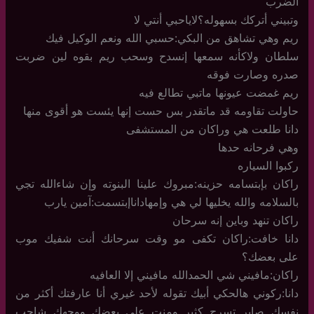
الضرب
وتبيني أتركك بسهوله؟لاياحبي أنتي لا
ريم وهي تشاهق من البكي:حسبي الله ونعم الوكيل فيك
سلطان ولاكأنه سمعها إنسدح وسحب ريم بقوه لين ضربت
صدره وصارت فوقه
ريم غمضت عيونها ماتبي تطالع فيه
حاولت تقاومه قد ماتقدر بس حست إنها يئست هو أقوى منها
دانا طلعت هي وراكان من المستشفى
وهي فرحانه حدها
ركبوا السياره
راكان بإبتسامه حزينه:مبروك علينا البنوته وإن شاءالله تجي
بالسلامه والله يخليها لي هي وإمهاداناإبتسمت:آمين يارب
راكان تنهد وباين إنه سرحان
دانا خافت:راكان تكفى مو وقت سرحانك أنت شفيك موب
على بعضك؟
راكان:مافيني شي الحمدالله مافيني إلا العافيه
دانا:ركوني هالحكي أبيك تقوله لأحد غيري أنا عارفتك أكثر من
نفسك صاير تسرح كثير ومنت على بعضك ووجهك شاحب