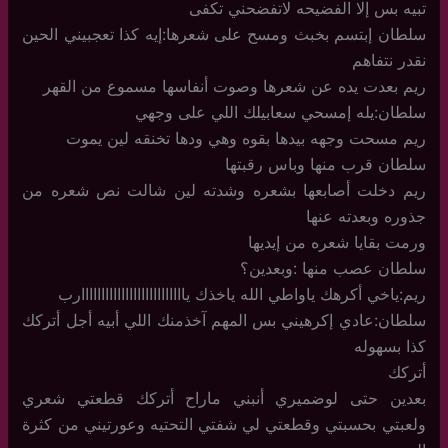
تبيه بس إلا الفضيحه لاتفضحني تكفى
سلطان إبتسم بخبث ومسح على شعرها:إيه كذا تعجبيني الحين
نقدر نتفاهم
ريم بعدت يده عن شعرها وصوت أنفاسها مسموع من القهر
سلطان:يله إمسحي سعابيلك اللي على وجهي
ريم مسحت وجهه بيدها بقوه وهي ودها تخنقه لين يموت
سلطان قرب منها وباس رقبتها
ريم دخلت أصابعها بشعره وشدته لين شالت نص شعره من
جذوره وبعدته عنها
ورمت بقايا شعره من إيديها
سلطان عصب منها :وبعدين؟
ريم:ياخي أكرهك ياواطي الله ياخذك ياااااااااااااااااااااااااارب
سلطان:عادي إكرهيني بس المهم آخذمنك اللي أبيه أجل أتركك
كذا بسهوله
أتركك
بعدين حتى لوضميري أنبني ماراح أتركك قطعتي شعري
ولعبتي بحسبتي وقطعتي لي شفتي التحتيه وعورتيني من كثرة