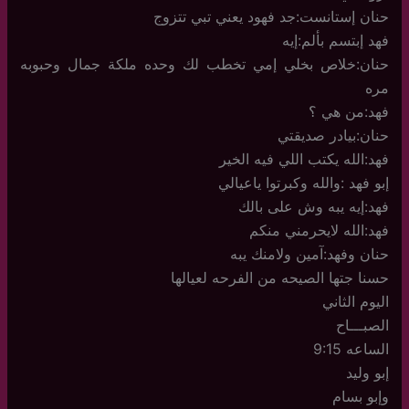
حنان إستانست:جد فهود يعني تبي تتزوج
فهد إبتسم بألم:إيه
حنان:خلاص بخلي إمي تخطب لك وحده ملكة جمال وحبوبه
مره
فهد:من هي ؟
حنان:بيادر صديقتي
فهد:الله يكتب اللي فيه الخير
إبو فهد :والله وكبرتوا ياعيالي
فهد:إيه يبه وش على بالك
فهد:الله لايحرمني منكم
حنان وفهد:آمين ولامنك يبه
حسنا جتها الصيحه من الفرحه لعيالها
اليوم الثاني
الصبـــاح
الساعه 9:15
إبو وليد
وإبو بسام