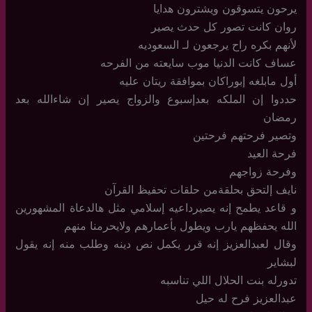
يرحون يتسوقون ويشترون هدايا
روان كانت تصور كل حدث يصير
لأنهم بكره راح يرجعون لـ السعوديه
عساف كانت الدنيا موب سايعته من الفرحه
أول مابلغه إبوراكان بموافقة ريتان عليه
حددوا إن الملكه بعدإسبوع والزواج يصير إن شاءالله بعد
رمضان
وتصير فرحتهم فرحتين
فرحة العيد
وفرحة زواجهم
نايف إلتحق بحلقةمن حلقات تحفيظ القرآن
و قاعد يطمح إنه يصيرداعيه إسلامي مثل هالدعاة المشهورين
الله يحفظهم يارب ويطول بأعمارهم ولايحرمنا منهم
وقال لعبدالعزيز إنه قرر يكمل نص دينه وطلب منه إنه يقول
لبشاير
تدورله بنت الحلال اللي تناسبه
عبدالعزيز فرح له حيل