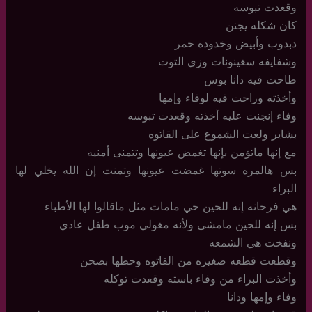
وقعدت تبوسه
كان شكله يجنن
دبدوب وأبيض وخدوده حمر
وشفايفه سغينونات وزي التوت
طاحت فيه دانا بوس
وأخذته وراحت فيه لوفاء وإمها
وفاء إنجنت عليه أخذته وقعدت تبوسه
بشاير ولعت الشموع على القاتوه
مع إنها ماتؤمن بإنها تغمض عيونها وتتمنى أمنيه
بس هالمره سوتها غمضت عيونها وتمنت إن الله يخلي لها
البراء
هي فرحانه إنه للحين حي مامات مثل ماقالوا لها الأطباء
بس إنه للحين مامشى ولأنه مغولي موب طفل عادي
ونفخت هي الشمعه
وقطعت قطعه صغيره من القاتوه وحطها بصحن
وأخذت البراء من وفاء باسته وقعدت توكله
وفاء وإمها ودانا