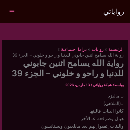
خطي
رواياتي
لى
لمحتوى
الرئيسية
روايات
دراما اجتماعية
رواية الله يسامح اثنين جابوني للدنيا و راحو و خلوني – الجزء 39
رواية الله يسامح اثنين جابوني
للدنيا و راحو و خلوني – الجزء 39
بواسطة
شبكة رواياتي
/
13 مارس، 2026
بـ ماليزيا
بـ(الملاهي)
كانوا البنات فالينها
هبال وصرقعه عـ الآخر
والبنات إتفقوا إنهم بعد مايلعبون ويستانسون