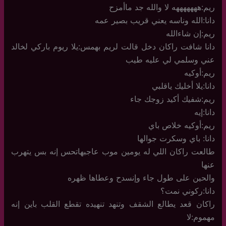
ريم:هههههههه لا والله جد ماأمزح
دانا:الله وناسه يعني قريب بصير عمه
ريم:إن شاءالله
دانا شافت راكان دخل قالت لريم بهمس:يلا ريوم باركي لخالد
عني وسلمي لي عليه طيب
ريم:أوكيه
دانا:يلا أخليك ياقلبي
ريم:شفيك أكيد زوجك جاء
دانا:إيه
ريم:أوكيه خلاص باي
دانا: باي وسكرت جوالها
طالعت راكان اللي له يومين موب عاجبهاتحس إنه بس يتهرب
عنها
والحين على طول جاء وإنسدح وعطاها ظهره
دانا:ركوني نمت؟
راكان قعد يطالع الشقف وتنهد تنهيده تقطع القلب باين إنه
مهموم:لا