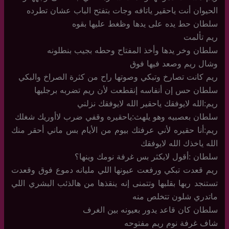
الحيوان أنت ياحقير ياتافه وجات بتفتح الباب عشان تطرده
سلطان حط يده على يدها وظغط عليها بقوه
ريم تألمت
سلطان وخر يدها وأخذ المفتاح وحطه بجيب بنطلونه
وشال ريم وصعد فيها فوق
ريم كانت تصارخ وتبكي وصوتها راح من كثرة الصراخ والبكي
سلطان حس إن أنفاسه إنقطعت لأن ريم تضربه برجليها
ريم:الله لايوفقك ياحقير الله لايوفقك نزلني
سلطان بعصبيه وهو يلهث:ياحقيره وقفي ضرب لاأوريك شغلك
ريم:أنا حقيره لأني عرفتك بيوم من الأيام بس ماني أحقر منك
الله ياخذك الله لايوفقك
سلطان :أقول لايكثر بس غرفة نومك وينها؟
ريم قعدت تبكي ورفعت عيونها اللي مليانه دموع فوق وقعدت
تستنجد ربها بقلبها وتتمنى إنه ينقذها من هالذئب البشري اللي
ماتدري شلون تتخلص منه
سلطان كان قاعد يدور بعيونه بين الغرف
شاف غرفة نوم ريم مفتوحه