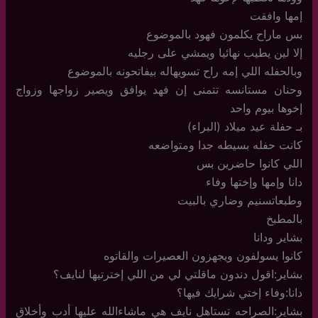
إمها وافقت
بس ماراح يكلمون فهود بالموضوع
إلا لين يطيب نهائيا ويمشي على رجليه
وبالحفله اللي إمه راح تسويهاله بيفاتحونه بالموضوع
وحنان مستانسه تتمنى إن فهد يوافق ويصير زواجها وزواج
إخوها بيوم واحد
بـ حفلة عيد ميلاد (البراء)
كانت حفله بسيطه جدا ومتواضعه
اللي كانوا حاضرين بس
دانا وإمها وإختها وفاء
وطبعاتسنيم وضاري بالبيت
بالمطبخ
بشاير ودانا
كانوا يسولفون ويجهزون العصيرات والقاتوه
بشاير:اقول دندون ماقلتي لي من اللي إخترتيها لنايف؟
دانا:وفاء إختي شرايك فيها؟
بشاير:الصراحه تستاهل نايف هي ماشاءالله عليها أدب وأخلاق