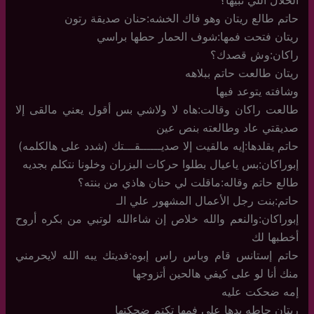
حاتم طالع ريتان وهو فاك الخشه:حنان صديقة رتون
ريتان فتحت فمها:شوف الحمار حطها براسي
راكان:وش قصدك؟
ريتان طالعت حاتم ببلاهه
وشافته يتوعد فيها
طالعت راكان وقالت:هاه لا ولاشي بس أقول يعني مالقى إلا
صديقتي عاد وطالعته بنص عين
حاتم يقلدها:إيه مالقيت إلا صديــــــقـــتك (شدد على هالكلمه)
إبوراكان:بس ياعيال بطلوا حركات البزران وخلونا نتكلم بجديه
طالع حاتم وقاله:ماقلت لي حنان هاذي من بنته؟
حاتم:بنت رجل الأعمال المشهور علي الـ
إبوراكان:والنعم والله خلاص إن شاءالله لوتبي من بكره أروح
أخطبها لك
حاتم إستانس قام وباس راس إبوه:فديتك يبه الله لايحرمني
منك أنا لو على كيفي هالحين أتزوجها
إمه ضحكت عليه
ريتان حاطه يدها على فمها تكتم ضحكتها