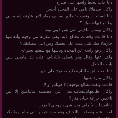
دانا جات بتحط راسها على صدره
راكان صدها:لا نامي على المخده أحسن
دانا إنسدحت وقعدت تطالع السقف معاه لأنها عارفه إنه مايبي
يطالع فيها:شفيك ؟
راكان بهمس:مافيني شي بس فيني نوم
دانا قامت وقعدت تطالع فيه وهي مقربه من وجهه وأنفاسها
حاره:لا فيك شي منت على بعضك وش اللي مضايقك؟
راكان رفع راسه عن المخده وباسها مع شفتها بسرعه
ولف عنها وقال وهو يتغطى باللحاف :قلت لك مافيني شي
يابنت الحلال
دانا لفت للجهه الثانيه:طيب تصبح على خير
راكان مارد عليها
قامت ولفت تطالع بوجهه إذا هونايم أو لا
راكان طالعهابإبتسامه:يعني أنتي مصممه ماتنامين إلا لين
تاخذين جرعة حنان مني؟
داناتفشلت:لا مابي منك شي يازوجي العزيز
لفت عنه وتغطت باللحاف وغمضت عيونها تبي تنام وماتفكر