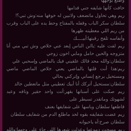
خافت كأنها شايفه جني قدامها
ريم وهي تحاول ماتضعف ولاتبين له خوفها منه:وش تبي؟!
سلطان سكر الباب وقفله بالمفتاح وحط يده على الباب وقرب
من ريم اللي معطيته ظهرها
وأنفاسه تلفح رقبتها:أبيــــك
ريم لفت عليه :ياابن الناس إبعد عني خلاص وش تبي مني أنا
متزوجه والحين حامل ومابي اخون زوجي
سلطان:والله محد قالك علقيني فيك بالماضي وإسحبي علي
ريم:هذا أنت قلتها بالماضي يعني خلاص الماضي ماضي
ومستحيل يرجع إنساني وإتركني بحالي
سلطان:مستحيل أتركك أنا أبيك تعطيني مثل ماتعطين خالد
ريم صكت على أسنانها بقهر:أنت واحد حقير وتافه وعبد
لشهوتك وماتقدر تسيطر على
قاطعها سلطان وباسها على شفايفها بعنف
ريم عضت شفايفه بقوه لحد ماطلع الدم من شفايف سلطان
سلطان صرخ:آه ياحيوانه
ريم مسحت دموعها وعدلت شعرها اللي جاء على وجهها:والله