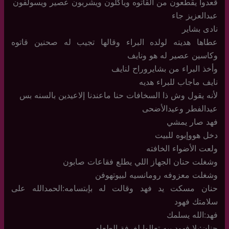
قعدوا يقطعون من القاتوه وياكلون ويشربون عصير ويسولفون
عبدالعزيز جاء
نادى بشاير
عطاها هديته لولده البراء وقالها تجيب له صحنين قاتوه
وكاسين عصير له هو ونايف
وأخذ البراء من بشايروراح لنايف
نايف ماجاب للبراء هديه
لأنه يقول وش ذا السخافات حنا ماعندنا إلاعيدين بالسنه بس
عيدالفطر وعيدالأضحى
فهد صار يمشي
دخل هووإبوه للبيت
ولعت الأضواء الخافته
وشغلت حنان الجهاز اللي يطلع فقاعات صابون
وشغلت معزوفه رومانسيه لبيوتهوفن
حنان مسكت يد فهد وقالت له بإبتسامه:الحمدالله على
سلامتك فهود
فهد:الله يسلمك
حنان:يلا فهود يبه تعالوا لغرفة الطعام