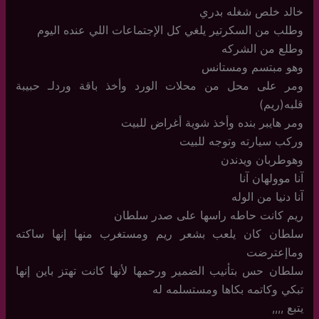
خالد خلص شغله بدري
وطلب من السكرتير يلغي كل الإجتماعات اللي عنده اليوم
وطلع من الشركه
وهو مبتسم ومستانس
ومر على محل من محلات الورد وأخذ باقة وردلـ حبيبة
قلبه(ريم)
ومر هايبر بنده وأخذ شوية أغراض للبيت
وركب سيارته وتوجه للبيت
وهوطربان ويدندن
آنا موولهان آنا
آنا دنيا من الوله
ريم كانت حاطه راسها على صدر سلطان
سلطان كان يلعب بشعر ريم ومستغرب منها إنها ساكته
وماإعترضت
سلطان حس بتأنيب الضمير ورحمها لأنها كانت تهتز باين إنها
تبكي وكاتمه بكاها ومستسلمه له
يتبع ,,,,