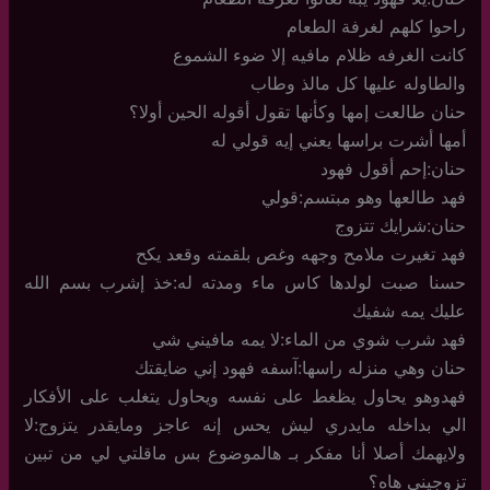
راحوا كلهم لغرفة الطعام
كانت الغرفه ظلام مافيه إلا ضوء الشموع
والطاوله عليها كل مالذ وطاب
حنان طالعت إمها وكأنها تقول أقوله الحين أولا؟
أمها أشرت براسها يعني إيه قولي له
حنان:إحم أقول فهود
فهد طالعها وهو مبتسم:قولي
حنان:شرايك تتزوج
فهد تغيرت ملامح وجهه وغص بلقمته وقعد يكح
حسنا صبت لولدها كاس ماء ومدته له:خذ إشرب بسم الله
عليك يمه شفيك
فهد شرب شوي من الماء:لا يمه مافيني شي
حنان وهي منزله راسها:آسفه فهود إني ضايقتك
فهدوهو يحاول يظغط على نفسه ويحاول يتغلب على الأفكار
الي بداخله مايدري ليش يحس إنه عاجز ومايقدر يتزوج:لا
ولايهمك أصلا أنا مفكر بـ هالموضوع بس ماقلتي لي من تبين
تزوجيني هاه؟