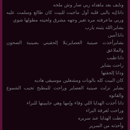
ونايف بعد ماهداه ربي صار وش ملحه
دانا:إيه يالبى قلبه أول ماجيت للبيت كان طالع وسلمت عليه
وربي ماعرفته مره تغير وجهه مشرق ولحيته مطولها شوي
بشاير:الله يثبته يارب
دانا:آمين
بشايرأخذت صينية العصاير:يلا إلحقيني بصينية الصحون
والملاعق
دانا:طيب
راحت بشاير
ودانا إلحقتها
كان البيت كله بالونات ومشغلين موسيقى هاديه
بشاير نزلت صينية العصاير وراحت للمطبخ تجيب الشموع
والقاتوه
دانا أخذت الهدايا اللي وفاء وإمها وهي جايبينها للبراء
وراحت لغرفة البراء
حطت الهدايا عند سريره
وأخذته من السرير