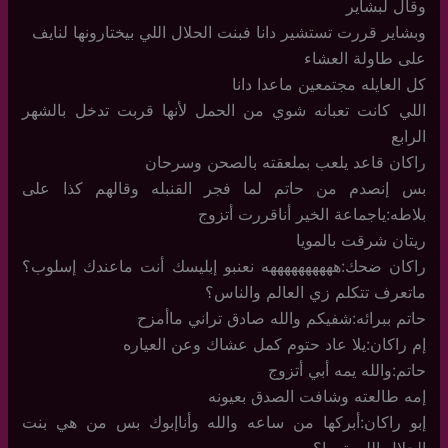
وقال لبشاير
وبشاير قررت تستشير دانا فبنت الحلال اللي بيختارونها لنايف
على طاولة العشاء
كل العايله مجتمعين ماعدا دانا
اللي كانت تعبانه شوي من الحمل لأنها قربت تدخل بالشهر
الرابع
راكان قاعد يلعب بملعقته بالصحن وسرحان
بس إنصدم من حاتم لما فجر القنبله وقالهم كذا على
بلاطه:ياجماعة الخير أناقررت أتزوج
ريتان شرقت بالمويا
راكان ضحك:ههههههههههه نعنبو إبليسك أنت ماعندك إسلوب؟
ماتعرف تتكلم زي العالم والناس؟
حاتم ببرائه:شفيكم والله صادق تراني ماأمزح
إم راكان:يلا عاد حتوم كمل عشاك وعن العياره
حاتم:والله يمه أبي أتزوج
إمه طالعته وشافت الصدق بعيونه
إبو راكان:أبركها من ساعه والله وأناإبوك بس من هي بنت
الحلال اللي تبيها؟