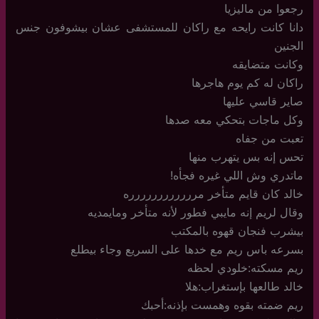
رجعوا من ماليزيا
دانا كانت رايحه مع راكان للمستشفى عشان بيشوفون جنس
الجنين
وكانت متضايقه
راكان له كم يوم هاجرها
صاير قاسي عليها
وكل ماجات بتحكي معه صدها
تعبت من جفاه
تحس إنه بس يتهرب منها
ماتدري وش اللي غيره فجأه!
خالد كان قايم متأخر مرررررررررررره
وقال لريم إنه مايبي فطور لأنه متأخر ومايمديه
بيشرب فنجان قهوه بالمكتب
بسرعه باس ريم مع خدها على السريع وجاء بيطلع
ريم مسكته:خلودي لحظه
خالد طالعها بإستغراب:هلا
ريم ضمته بقوه وهمست بإذنه:أحبك