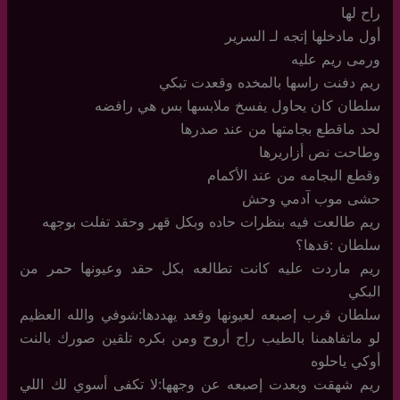
راح لها
أول مادخلها إتجه لـ السرير
ورمى ريم عليه
ريم دفنت راسها بالمخده وقعدت تبكي
سلطان كان يحاول يفسخ ملابسها بس هي رافضه
لحد ماقطع بجامتها من عند صدرها
وطاحت نص أزاريرها
وقطع البجامه من عند الأكمام
حشى موب آدمي وحش
ريم طالعت فيه بنظرات حاده وبكل قهر وحقد تفلت بوجهه
سلطان :قدها؟
ريم ماردت عليه كانت تطالعه بكل حقد وعيونها حمر من
البكي
سلطان قرب إصبعه لعيونها وقعد يهددها:شوفي والله العظيم
لو ماتفاهمنا بالطيب راح أروح ومن بكره تلقين صورك بالنت
أوكي ياحلوه
ريم شهقت وبعدت إصبعه عن وجهها:لا تكفى أسوي لك اللي