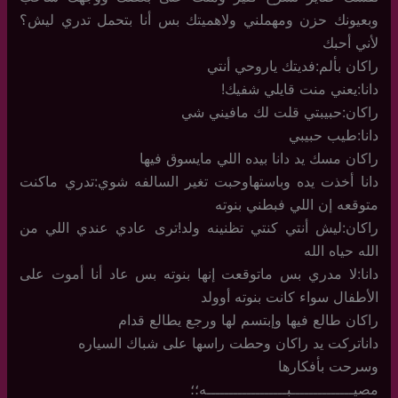
وبعيونك حزن ومهملني ولاهميتك بس أنا بتحمل تدري ليش؟
لأني أحبك
راكان بألم:فديتك ياروحي أنتي
دانا:يعني منت قايلي شفيك!
راكان:حبيبتي قلت لك مافيني شي
دانا:طيب حبيبي
راكان مسك يد دانا بيده اللي مايسوق فيها
دانا أخذت يده وباستهاوحبت تغير السالفه شوي:تدري ماكنت
متوقعه إن اللي فبطني بنوته
راكان:ليش أنتي كنتي تظنينه ولد!ترى عادي عندي اللي من
الله حياه الله
دانا:لا مدري بس ماتوقعت إنها بنوته بس عاد أنا أموت على
الأطفال سواء كانت بنوته أوولد
راكان طالع فيها وإبتسم لها ورجع يطالع قدام
داناتركت يد راكان وحطت راسها على شباك السياره
وسرحت بأفكارها
مصيــــــــــــــبــــــــــــــــــه؛؛