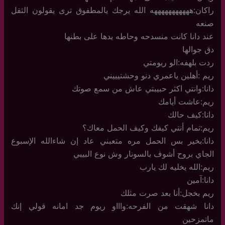
راكان:هههههههههههه الله يرجك يالمطفوق ترى يقولون الثقل
صنعه
عند دانا كانت منسدحه وحاطه يدها على بطنها
دق جوالها
ردت بلهفه:الو ريومتي
ريم :أهلين ياعمري دنو وحشتيييني
دانا:وانتي اكثر حبيبتي عاش من سمع صوتك
ريم:عاشت أيامك
دانا:كيف حالك
ريم:تمام أنتي كيفك وكيف الحمل معاك؟
دانا:بخير بس الحمل مره متعبني عاد إن شاءالله الإسبوع
الجاي بروح أشوف بالسونار وش نوع البيبي
ريم:الله يخليه لك يارب
دانا:آمين
ريم بخجل:أنا بعد صرت مثلك
دانا شهقت من الفرحه:واااو ريوم جد امانه قولي إنك
ماتمزحين