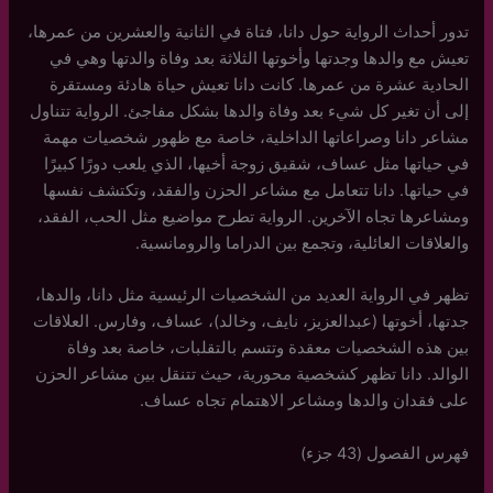
تدور أحداث الرواية حول دانا، فتاة في الثانية والعشرين من عمرها،
تعيش مع والدها وجدتها وأخوتها الثلاثة بعد وفاة والدتها وهي في
الحادية عشرة من عمرها. كانت دانا تعيش حياة هادئة ومستقرة
إلى أن تغير كل شيء بعد وفاة والدها بشكل مفاجئ. الرواية تتناول
مشاعر دانا وصراعاتها الداخلية، خاصة مع ظهور شخصيات مهمة
في حياتها مثل عساف، شقيق زوجة أخيها، الذي يلعب دورًا كبيرًا
في حياتها. دانا تتعامل مع مشاعر الحزن والفقد، وتكتشف نفسها
ومشاعرها تجاه الآخرين. الرواية تطرح مواضيع مثل الحب، الفقد،
والعلاقات العائلية، وتجمع بين الدراما والرومانسية.
تظهر في الرواية العديد من الشخصيات الرئيسية مثل دانا، والدها،
جدتها، أخوتها (عبدالعزيز، نايف، وخالد)، عساف، وفارس. العلاقات
بين هذه الشخصيات معقدة وتتسم بالتقلبات، خاصة بعد وفاة
الوالد. دانا تظهر كشخصية محورية، حيث تتنقل بين مشاعر الحزن
على فقدان والدها ومشاعر الاهتمام تجاه عساف.
فهرس الفصول (43 جزء)