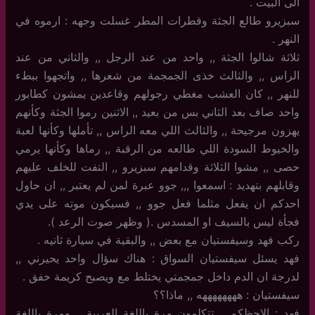
الى البيت .
سبزيرو طالع الجثة وقطرات المطر غسلت وجهه : ارموه في
النهر .
ثلاثة شالوا الجثة ,, واحد من عند الرجل ,, والثاني من عند
الراس ,, والثالث خذى الجمجمة من شعرها ,, واتجهوا ببطء
للنهر ,, كان العشب مغطي رجولهم وقاعدين يمشون كطابور
واحد صاف بعد الثاني بس من بعيد ,, الاثنين رموا الجثة وكأنهم
يهزون مرجيحة ,, والثالث اللي معه الراس ,, تأملها وكأنها لعبة
والخيوط السودة اللي طالعه من الرقبة ,, رماها وكأنها يرمي
حصى ,, مشوا الثلاثة وقدامهم سبزيرو ,, التفت للخلف عليهم
وقابلهم بتهديد : اسمعوا ,,, جوو عبرة لمن لم يعتبر ,, ان حاول
احدكم ان يفعل مثلما فعل جوو ,, فسيكون موته على يدي
فجأة ليس بالسيف او المسدس .( وظهر صوت الرعد ).
ركب فهد وسيفستيان مع بعض ,, والبقية في سيارة ثانيه .
فهد يسئل سيفستيان السواق : هناك سؤال واحد يحيرني ,,
لدرجة ان الدم داخل جمجمتي يختلط مع ويصبح كريمة خفق .
سيفستيان : ههههههههه ,, ماذا؟؟
فهد : الاحظكم ,, تتكلمون مرة باللغة العربية ,, ومرة باللغة