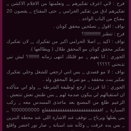
فرح : لاني اعرف تفكيرهم ,,, وتعلمتها من الافلام الاكشن ,,
تفكيرهم ادق من تفكير الحرامي ,, حتى المفتاح ,, يقصون 20
مفتاح من الباب الواحد .
نواف : اقول ,, تصلحين محقق كونان .
فرح : تتطنز !!!!!!!!!!!!!!؟
نواف : اكيد ,,, اصلا الحرامي اكبر من تفكيرك ,,, لان تفكيرك
تفكير محقق كونان مو المحقق طلال ( ويطالعها ).
الجوري : انا بفهم ,, مو قلتلك انتهى زمانه !!!!!!!!!؟ ليش تبي
تذبحني ؟؟؟؟؟
نواف : لا مو قصدي ,, بس انتي ارجعي للشغل وخلي تفكيرك
تفكير بنت محققة ,, مو شرط المحقق ولد .
الجوري : انا قررت ارجع لوظيفة الشرطة ,,, ولو اني متأكده
ان استقبالهم لي بيكون صدمة لهم ,, بس طنش تعش تنتعش .
الزعيم طلع من المصنع بعد ماخذى المسدس معه ,, ركب
السيارة ,, اققققققققققققققققققققققققلع 1000000000 ,,
يبي يقتلها ويرتاح ,,, توقف عند الاشارة اللي عند محطة البنزين
,, بس يده عرقت ,, وكأنه شد اسنانة ,, صار نور اخضر واقلع