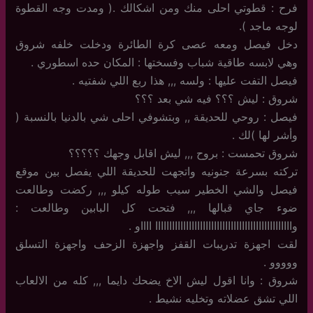
فرح : قطوتي احلى منك ومن اشكالك .( ومدت وجه القطوة
لوجه ماجد ).
دخل فيصل ومعه عصى كرة الطائرة ودخلت خلفه شروق
وهي لابسه طاقية شباب وفسختها : المكان حده اسطوري .
فيصل التفت عليها : ولسه ,,, هذا ربع اللي شفتيه .
شروق : ليش ؟؟؟ فيه شي بعد ؟؟؟
فيصل : روحي للحديقة ,, وبتشوفي احلى شي بالدنيا بالنسبة (
وأشر لها )لك .
شروق تحمست : بروح ,,, ليش اقابل وجهك ؟؟؟؟؟
تركته بسرعة جنونيه واتجهت للحديقة اللي يفصل بين موقع
فيصل والشي الخطير سيب طوله كيلو ,,, ركضت وطالعت
ضوء جاي قبالها ,,, فتحت كل البابين وطالعت :
وااااااااااااااااااااااااااااااااااااااااااااااااا ااااو .
لقت اجهزة تدريبات القفز واجهزة الزحف واجهزة التسلق
ووووو .
شروق : وانا اقول ليش الاخ يضحك دايما ,,, كله من الالعاب
اللي تشق عضلاته وتخليه نشيط .