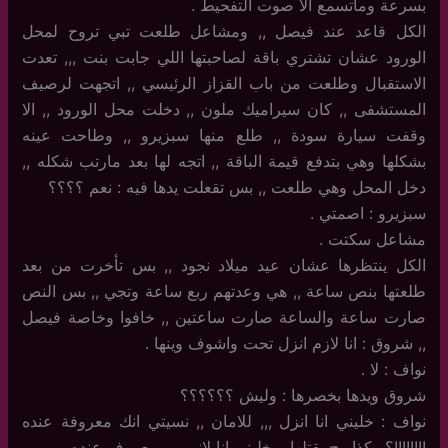
بسرعة وماتسمع الا صوت التفحيط .
الكل قاعد عند فيصل ,, ومشاعل طلعت تبي تروح لمحل
الورود عشان تشتري باقة لصاحبتها اللي جابت بنت ,,, تعدت
الاستقبال وطلعت من باب القزاز الرئيسي ,, اتجهت لرصيف
المستشفى ,, كان سيراميك ملون ,, دخلت محل الورود ,, الا
وقفت سيارة سودة ,, طلع منها سبزيرو ,, وطاحت عينه
بشكلها وهي بتدفع قيمة الباقة ,, اتجه لها بعد مارتب شكله ,,
دخل المحل وهي طلعت ,, بس تقعلت يدها فيه : نعم ؟؟؟؟
سبزيرو : اصمتي .
مشاعل سكتت .
الكل ينتظرها عشان عيد ميلاد نجود ,, بس تأخرت من بعد
طلعتها بنص ساعة ,, هي وعدتهم ربع ساعة وتجي ,, بس النص
صارت ساعة والساعة صارت ساعتين ,, خافوا وخاصة فيصل
,, شروق : انا لازم انزل تحت واشوف وينها .
نواف : لا .
شروق ويدها بخصرها : وليش ؟؟؟؟؟؟
نواف : خليني انا انزل ,,, للامان ,, نسيتي انك معروفة عنده
!!!!!!!!؟ وكذا رح يقتلها ,, خليني انا لاني مو معروف عنده .