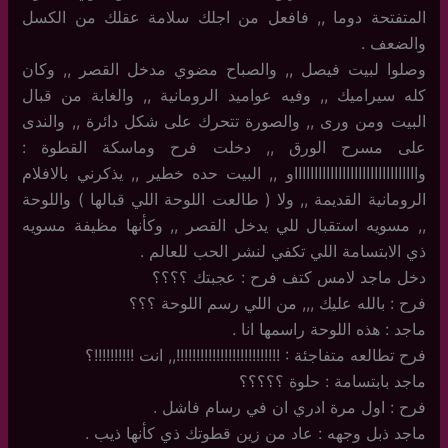
المتفتحة دوما ,, فافعل من اجلك سلامة عقلك من الكسل
والضعف .
وصلوا لبيت فيصل ,, والصباح مضوي مدخل القصر ,, وكان
كله سيراميك ,, وفيه عواميد الرومانية ,, والغابة من قبال
البيت ومن ورى ,, والصورة تتحرك على شكل دائرة ,, والندى
على مسرح الورق ,, دخلت فرح وماسكة القطوة :
واااااااااااااااااااااااااااااااو ,, البيت حده خطير ,, يذكرني بالافلام
الرومانية القديمة ,, ولا ( طالعت اللوحة اللي قبالها ) واللوحة
,, مسويه استقبال للي يدخل القصر ,, وكأنها مظيفة مسويه
ذي الابتسامة اللي تكفي لنشر الحب للعالم .
دخل ماجد لامس كتف فرح : عجبتك ؟؟؟؟
فرح : بالله عليك ,,, من اللي رسم اللوحة ؟؟؟
ماجد : هذه اللوحة راسمها انا .
فرح تطالعه متفاجئة : !!!!!!!!!!!!!!!!!!!!!!!!!!,, انت !!!!!!!!!!؟
ماجد بابتسامة : حلوة ؟؟؟؟؟
فرح : اول مرة ادري ان في رسام فاشل .
ماجد ذبل وجهه : عاد من زين قطوتك ذي كأنها ذيب .