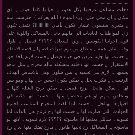
,,,,,,,,,,,,,,,,,,,,,,,,,,,,,
دخلت مشاعل غرفتها بكل هدوء ,, حياتها كلها خوف ,, اي
مكان ,, اي محل حتى دورة المياة ( الله يعزكم ) احترست منه
,, متدري شتسوي عشان تكون بأمان !!!!!!!!!!!!؟ تتمنى تكون
زي المواطنات العاديات الي مالهم دخل بالمشاكل واللوية على
قولة اخواننا الكويتيين ,, وين السعادة ؟؟؟؟؟ فيصل ,,, طول
وقته شايل همه ,, ماطلع من يوم صرات قصتها ,, قصة الانتقام
,, حست انها جايه عرض في حياة فيصل ,,حست لازم ياخذ حق
الاستقرار ,,, حست انها دخلته بمشكله ماله مخرج ,, مثل ماهو
يحميها ,, لازم هي تحميه ,, بس شلون وهي بالاساس الهدف
الرئيسي ,, فكرت بحل ,, يمكن يكون احسن حل لها ,, ومو بس
لها ,, يمكن هالحل يريح فيصل ,, يمكن يريح الشلة كلها ,,
وتتخلص منهم او هم يتخلصوا منها ,, حست انها ذكيه في
اختيارها لهالحل ,, حست انها لقت المخرج المناسب لجميع
الحوادث اللي صارت لها ,, حست انها رح ترتاح هي بالذات لما
تسويه ,, شاللي يمنعها اذا ماسوته ؟؟؟؟؟ لازم تسويه ,, لانها لو
ماسوته ,,, المشاكل رح تجيها طابور ,, مارح تفتك منها ابد ,, رح
تسويه عشان تريح الناس من قصة حياتها ,, اتجهت للاصانصير