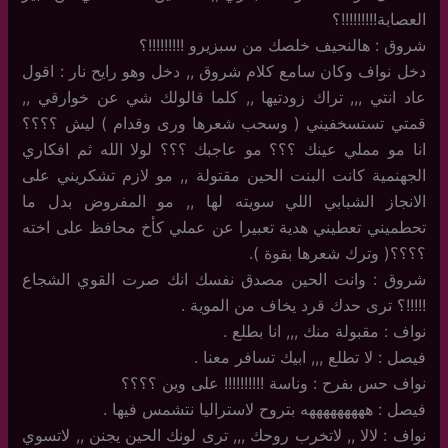
العصابة!!!!!!!!!؟
شروق : هالنحيف خلصك من سبزيرو !!!!!!!!!؟
دخل نواف وكان سامع كلام شروق ,, دخل وهو رايح نار : اقول
عاد انتي ,,, تراك زودتيها ,, كلما قالولك شي عن خوارقي ,,
قمتي تستسخفيني ( وسحب شعرها ورى وقدام ) ليش ؟؟؟؟
انا مو مملي عينك ؟؟؟ مو عاجبك ؟؟؟ لولا الله ثم افكاري
الجهنمية كانت البنت الحين مقتولة ,, مو لازم تشكريني على
الانجاز الشبابي اللي سويته لها ,, مو المفروض بدل ما
تحطميني تعطيني هدية تعبيرا عن عملي كأخ محافظ على اخته
؟؟؟؟( وترك شعرها بقوة ).
شروق : وانت الحين مصدق نفسك انك صرت القوي الشجاع
!!!!!؟ ترى حدك قرد يخاف من الموية .
نواف : مقبولة منك ,,, انا بطلع .
فيصل : لا تطلع ,,, ابيك تسافر معنا .
نواف حس بفرح : وناسة !!!!!!!!!! على وين ؟؟؟؟
فيصل : هههههههههه بتروح لاستراليا نتشمس فيها .
نواف : لالا ,, لاتخرب روحك ,,, ترى لونك الحين يجنن ,, لاتسوي