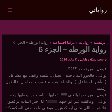
خطي
رواياتي
لى
لمحتوى
الرئيسية
روايات
دراما اجتماعية
رواية الورطه – الجزء 6
رواية الورطه – الجزء 6
بواسطة
شبكة رواياتي
/
11 مايو، 2026
فيصل : من تقصد ؟؟؟؟
نواف : هالجوو الله ياخذه ,, تخيل ,, شفته واقف مع مشاعل ,,
( وأشر لمشاعل ) والخبلة هذه ماقصرت معاه ,, عالطول
رقمته .
فيصل : من حقها يالغبي !!!!!! شعليها ,,, لقت من يعطيها وجه .
نواف : ومالقت غير ابو جبهة !!!!!!!!!؟ انا اخبر البنات يركضون
عالشباب اللي مثلي ابو كدش ,, موعلى واحد حتى السكسوكة