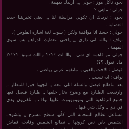
نجود تاكل موز : جولي ,,,, اريدك بمهمة .
جولي : ماهي ؟
نجود : نريدك ان تكوني مراسلة لنا ,,, يعني تخبريننا جديد
العصابة .
جولي : حسنا انا موافقة ولكن ( سوت لغة اشاره الفلوس ).
نواف : والله اني داري ,,, ياختي بنعطيك الدراهم بس سوي
المهمة .
جولي مو فاهمه اي شي : واااااات ؟؟؟؟ واااات سينق ؟؟؟؟(
ماذا تقول ؟؟)
فيصل : الاخت بالغبي ,, ماتفهم عربي رياضي .
نواف : ايه نسيت .
بعد ماطلع فيصل والشلة اللي معه ,, اتجهوا فورا للمطار ,,
وارتفعت الطيارة مع وضوح بخار خلفها ,, طيارة فيصل فيها
جميع الرفاهية اللي يمووووووت عليها نواف ,, تلفزيون ودي
في دي ,, وكل شي فيها .
مشاعل تطالع السحابة اللي كأنها سطح مسرح ,, وتشوف
الشمس باين نص كروتها ,, تطالع الشمس وفاتحه قماش