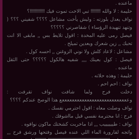
ماعنده .
حليمة : لا والله !!!!!!!! تبي الاخت تموت فيك !!!!!!!!!!!!؟
نواف يعدل بلوزته : وليش يأخت مشاعل ؟؟؟؟ شفيني ؟؟؟ (
وتنهد تنهيدة الرؤساء ) شقاصرني ؟؟؟؟؟
فيصل رمى عليه المخدة : اقول تلايط بس ,, مابقى الا انت
تحبك ,, زين شعرك وبعدين تميلح .
مشاعل : لاعاد كلش ولا نوني الزوغنن ,, احسه كول .
فيصل : كول بعينك ,,,, شفيه هالكول ؟؟؟؟؟ حتى الثقل
ماعنده .
حليمة : وهذه حلاته .
نواف : احم احم .
دخلت فرح ولما شافت نواف تقرفت :
وعععععععععععععععععععععععععععع هذا الوصخ عندكم ؟؟؟؟
نواف وصلت معاه : اقول احترمي نفسك .
فرح : انا محترمة نفسي قبل مااشوفك .
نواف : طييييييب ,,, اذا ماخربت كشختك ماكون نوافوه .
واتجه لقارورة الماء اللي عنده فيصل وفتحها ورشق فرح ,,,