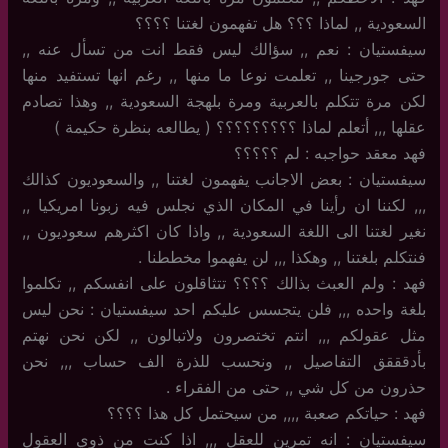
السعودية ,, لماذا ؟؟؟ هل تفهمون لغتنا ؟؟؟؟
سيفستيان : نعم ,, سؤالك ليس فقط انت من تسأل عنه ,,
حتى جورجينا ,, تعلمت نوعا ما منها ,, رغم انها تستفيد منها
لكن مرة تتكلم بالعربية ومرة بلهجة السعودية ,, وهذا تصادم
عقلها ,,, أتعلم لماذا ؟؟؟؟؟؟؟؟؟ ( يطالعه بنظرة حكيمة )
فهد معقد حواجبه : لم ؟؟؟؟؟
سيفستيان : بعض الاجانب يفهمون لغتنا ,, والسعوديون كذالك
,,, لكننا ان رأينا في المكان الذي نجلس فيه زبونا امريكيا ,,
نغير لغتنا الى اللغة السعودية ,, واذا كان اكثرهم سعوديون ,,
فنتكلم بلغتنا ,, وهكذا ,,, لن يفهموا مخططنا .
فهد : ولم العبث بذالك ؟؟؟؟ تتثاقلون على انفسكم ,, تكلموا
بلغة واحده ,,, فلن يتجسس عليكم احد سيفستيان : نحن ليس
مثل عقولكم ,,, انتم تختصرون ولاتبالون ,, لكن نحن نهتم
بأدقققق التفاصيل ,, ونحسب للذرة الف حساب ,,, نحن
حذرون من كل شي ,, حتى من الفقراء .
فهد : حياتكم صعبة ,,,, من سيحتمل كل هذا ؟؟؟؟
سيفستيان : انه تمرين للعقل ,,, اذا كنت من ذوي العقول