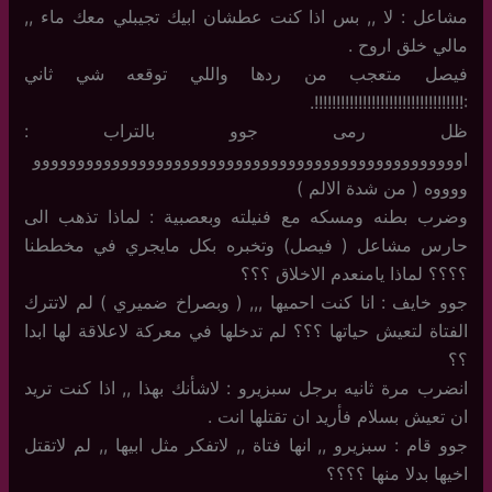
مشاعل : لا ,, بس اذا كنت عطشان ابيك تجيبلي معك ماء ,,
مالي خلق اروح .
فيصل متعجب من ردها واللي توقعه شي ثاني
:!!!!!!!!!!!!!!!!!!!!!!!!!!!!!!!!!!.
ظل رمى جوو بالتراب :
اووووووووووووووووووووووووووووووووووووووووووووووووو
ووووه ( من شدة الالم )
وضرب بطنه ومسكه مع فنيلته وبعصبية : لماذا تذهب الى
حارس مشاعل ( فيصل) وتخبره بكل مايجري في مخططنا
؟؟؟؟ لماذا يامنعدم الاخلاق ؟؟؟
جوو خايف : انا كنت احميها ,,, ( وبصراخ ضميري ) لم لاتترك
الفتاة لتعيش حياتها ؟؟؟ لم تدخلها في معركة لاعلاقة لها ابدا
؟؟
انضرب مرة ثانيه برجل سبزيرو : لاشأنك بهذا ,, اذا كنت تريد
ان تعيش بسلام فأريد ان تقتلها انت .
جوو قام : سبزيرو ,, انها فتاة ,, لاتفكر مثل ابيها ,, لم لاتقتل
اخيها بدلا منها ؟؟؟؟