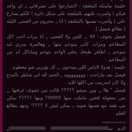
حليمة ماسكه الملعقة : لاتصارخوا على تصرفاتي ,, اي واحد
فيكم ( واشرت عليهم بالملعقة على شكل دائرة ) كلكم يصارخ
علي ( وأشرت نفسها يالملعقة ) انا ,, محروم من العشى الليلة
( تطالع فيصل ).
فيصل بخوف : لالا ,,, كلش ولا العشى ,, انا مرات احب اكل
المطاعم ومرات كأني متوحم منها ,, وهالمرة مدري ليه
متوحم ,, اظاهر طبخك يخلي الواحد يتوحم وماياكل ابد من
المطاعم .
حليمة : هذولا الناس اللي يمدحون ,,, لك تؤبرني شو مغظوم .
فيصل بعد ماراحت : ووووووووه ,, الحمد لله اني شاطر بالمدح
ولا كان انحرمت من اكلها للابد .
فيصل ” هاا ,,, وين ميشو ؟؟؟؟؟ قالت تبي تشوف غرفتها ,,,
بس معقولة للحين ماملت منها !!!!!!!!!!!؟ وينها ؟؟؟؟؟ يمكن
تبي تقعد مع نفسها شويه ,, يمكن ليش لا ؟؟؟؟” وتنهد يطالع
الفلم .
,,,,,,,,,,,,,,,,,,,,
الدم سااااااااااااااااااااااااااااااااااااااااااااااااا اااااااااااااااااااااااااااااال