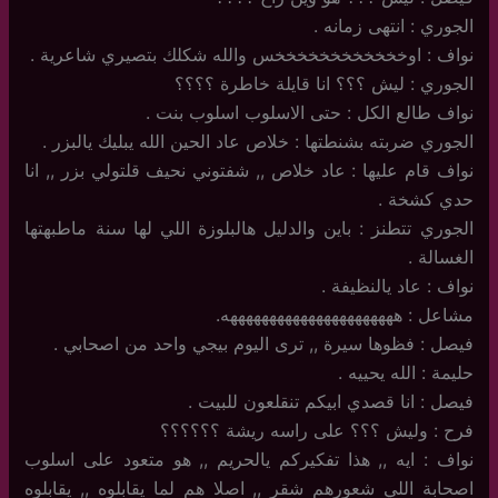
الجوري : انتهى زمانه .
نواف : اوخخخخخخخخخخخخس والله شكلك بتصيري شاعرية .
الجوري : ليش ؟؟؟ انا قايلة خاطرة ؟؟؟؟
نواف طالع الكل : حتى الاسلوب اسلوب بنت .
الجوري ضربته بشنطتها : خلاص عاد الحين الله يبليك يالبزر .
نواف قام عليها : عاد خلاص ,, شفتوني نحيف قلتولي بزر ,, انا
حدي كشخة .
الجوري تتطنز : باين والدليل هالبلوزة اللي لها سنة ماطبهتها
الغسالة .
نواف : عاد يالنظيفة .
مشاعل : ههههههههههههههههههههههه.
فيصل : فظوها سيرة ,, ترى اليوم بيجي واحد من اصحابي .
حليمة : الله يحييه .
فيصل : انا قصدي ابيكم تنقلعون للبيت .
فرح : وليش ؟؟؟ على راسه ريشة ؟؟؟؟؟؟
نواف : ايه ,, هذا تفكيركم يالحريم ,, هو متعود على اسلوب
اصحابة اللي شعورهم شقر ,, اصلا هم لما يقابلوه ,, يقابلوه