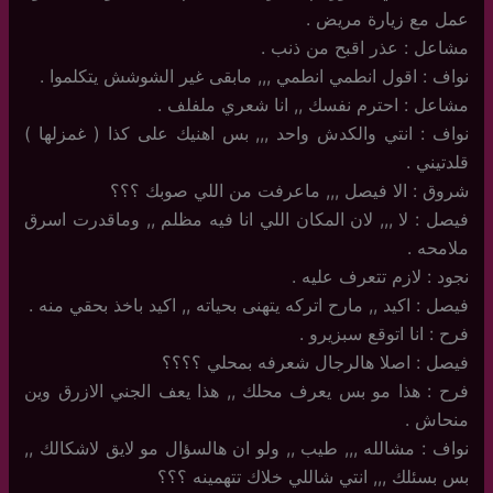
عمل مع زيارة مريض .
مشاعل : عذر اقبح من ذنب .
نواف : اقول انطمي انطمي ,,, مابقى غير الشوشش يتكلموا .
مشاعل : احترم نفسك ,, انا شعري ملفلف .
نواف : انتي والكدش واحد ,,, بس اهنيك على كذا ( غمزلها )
قلدتيني .
شروق : الا فيصل ,,, ماعرفت من اللي صوبك ؟؟؟
فيصل : لا ,,, لان المكان اللي انا فيه مظلم ,, وماقدرت اسرق
ملامحه .
نجود : لازم تتعرف عليه .
فيصل : اكيد ,, مارح اتركه يتهنى بحياته ,, اكيد باخذ بحقي منه .
فرح : انا اتوقع سبزيرو .
فيصل : اصلا هالرجال شعرفه بمحلي ؟؟؟؟
فرح : هذا مو بس يعرف محلك ,, هذا يعف الجني الازرق وين
منحاش .
نواف : مشالله ,,, طيب ,, ولو ان هالسؤال مو لايق لاشكالك ,,
بس بسئلك ,,, انتي شاللي خلاك تتهمينه ؟؟؟