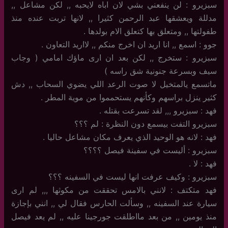
سبزيرو : لن ينفعني بشي لان اباه لايحبه ,, لكن مشاعل ,,
مدللة ويعشقها عبد الرحمن كثيرا ,, لانها تربت عنده منذ
طفولتها ,, ومتعلق بها كتعلق الام بولدها .
جوو : اسمع ,, انا اريد ان اخرج منكم ,, لااريد التعاون .
سبزيرو : ستخرج ,, لكن بعد ان ارى ماؤك امامي ( وجاب
سيف وبسرعة جنونية شق راسه )
ماتسمع يالمتخيل لا صوت الرعد اللي يضوي السحاب ,, دش
كثير ينزل براسهم وكأنهم يستحمموا من موية المطر .
فهد : سبزيرو ,,, لقد تسرعت بقتله .
سبزيرو التفت بيسمع دون النظرة : لم ؟؟؟
فهد : لانه هو الوحيد الذي يعرف مكان مشاعل حاليا .
سبزيرو : أليست في سفينة فيصل ؟؟؟؟
فهد : لا .
سبزيرو : وكيف عرفت انها ليست في السفينه ؟؟؟
فهد متكتف : لانني بالامس تحققت من مكوثها ,,, لم ارى
سيارة عند السفينه ,, وسألت الحارس فقال لي ,, انني بإجازة
منذ يومين ,, من بعد مااطلقت جورجينا عليه ,, لم يعد فيصل