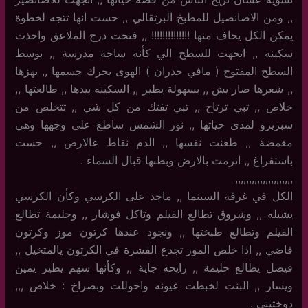
,, ومن الاصانصيل للمطبخ البرتقالي ,, حست انها تتجه لخطوة
يمكن الكل يخاف منها !!!!!!!!!!!!!! ,, فتحت درج الملاعق واخذت
سكينه ,, اتجهت للسطح الي كأنه ساحة مدرسة ,, بوسط
السطح المفتوح ( مافي جدران ) الهوى يحرك جسمها ,, يهزها
,, شعرها صار يش ,, بسهولة يطير ,, السكينه بيدها ,, طالعتها ,,
خلاص ,, تبي ترتاح ,, تبي تفتك من كل شي ,, تتخلص من
سبزيرو لمدى حياتها ,, نور الشمس ساطع على وجهها وهي
مغمضة ,, طعنت نفسها ,, الدم نقاط عالارض ,, حست
باستفراغ ,, انرمت بالارض وبطنها قبال السماء .
,,,,,,,,,,,,,,,,,,,,,
الكل في غرفة السينما ,, ماجد على الكرسي وكأن الكرسي
يشيله ,, وشروق تطالع الفيلم وتاكل فوشار ,, وحليمة تطالع
الفيلم وتطالع طبختها ,, ونجود عندها كرتون موز وكرتون
فاضي ,, اذا خلص الموز تجدع القشرة في الكرتون يالمتخيل ,,
فيصل يطالع حليمة ,, رايحه جاية ,, وكأنها سهم يطير يمين
ويسار ,, البنت لخبطت عيونه واحوللت وبصراخ : خلاص ,,,
دوختيني .