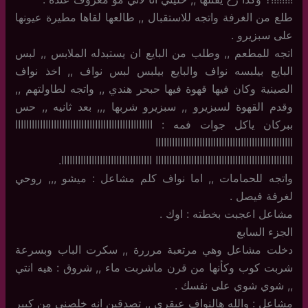
طلع من الغرفة واتجه للاستقبال ,, طالعها لقاها مطيرة عيونها
على سبزيرو .
اتجه للمطعم ,, وطلب من البايع ان يستبدله الملابس ,, لبس
البايع بيلبسه نواف والبايع بيلبس لبس نواف ,, اخذ نواف
الصينية وكان فيها قهوة فيها حبحر هندي ,, واتجه لطاولتهم ,,
وقدم القهوة لسبزيرو ,, سبزيرو شربها ,,, بعد ثانيه ,, حس
ببركان ياكل جوات فمه : اااااااااااااااااااااااااااااااااااااااااااااااااا
اااااااااااااااااااااااااااااااااااااااااااااااااا
اااااااااااااااااااااااااااااااااااااااااااااااااا ااااااااااااااااااااااااااااااااا.
واتجه للحمامات ,, اما نواف كلم مشاعل : ميشو ,,, روحي
لغرفة فيصل .
مشاعل اعجبت بخطته : اوك .
الجزء السابع
دخلت مشاعل وهي مرتعبة مرررة ,, سكرت الباب وبسرعة
شربت كوب وكأنها من قرن ماشربت ماء ,, شروق : هيه انتي
,, شوي شوي على نفسك .
مشاعل : والله هالنواف عبقري ,, تصدقين انه خلصني من كبير