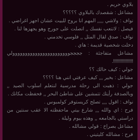
بلاوي حريم .
مشاعل : شقصدك بالبلاوي ؟؟؟؟؟
نواف : ولاشي ,,,,, المهم انا بروح للبيت عشان اجهز اغراضي .
فيصل : لاتتعب نفسك ,, اتصلت على جورج وهو يجهزها لنا .
نواف : صدق لقال المثل ,, فلوسي تخدمني .
دخلت شخصية قديمة : هاي .
مشاعل متفاجئة : ججججووووووووووووووووووووووولي
!!!!!!!!!!!!!!!!.
جولي : كيف حالك ؟؟
مشاعل : بخير ,,, كيف عرفتي انني هنا ؟؟؟؟
جولي : ذهبت الى رحلة مدرسية لنتعلم اسلوب الصيد ,,
وبالصدفة رأيتك تتمشين على شاطئ البحر ,, فحفظت مكانك .
نواف : اقول ,,,, تصلح كريستوفر كولمبوس .
فرح : اي والله ,,, شارع بيتي ماحفظته الا عقب سنتين من
دراستي بالجامعه ,, وهذه بيوم وليلة .
مشاعل بصراخ : قولي مشالله .
فرح : مشالله كليتيني .