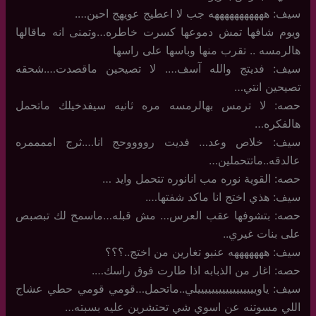
سيف: هههههههههههه جب لا اعطيج عويهج احين….
ويوم شافها تمش دموعها كسرت خاطره…وتمنى انه ماقالها
هالرمسه .. تقرب منها وباسها على راسها
سيف: فديتج والله آسف…. لا تصيحين ماقصدت….شحقه
تصيحين انتي…
حصه: لا ترمس بهالرمسه مره ثانيه سيفدخيلك ماتحمل
هالفكره…
سيف: خلاص وعد… فديت رووووحج انا….ثرج اممممره
عالدقه..ماتتحملين…
حصه: القوية نوره مب انانوره تتحمل وايد …
سيف: هذي اختج انا ماكد شفتها….
حصه: بتشوفها عقب العرس… مش قبله…ماسمح لك تبصبص
على بنات غيري..
سيف: هههههههه عنبو تغارين من اختج..؟؟؟
حصه: اغار من الذبابه اذا طارت فوق راسك….
سيف: ياويييييييييييييييييلي..ماتحمل…قومي قومي حطي عشاج
اللي مسوتنه عن اسوي شي تحتشرين عليه بسبته…