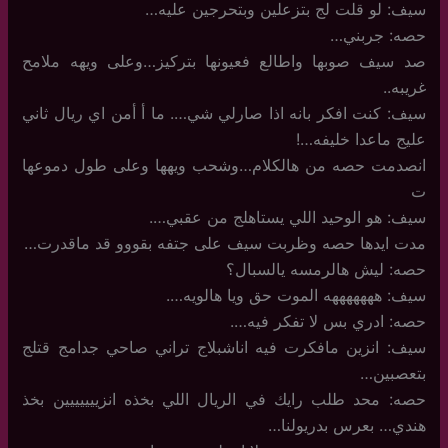
سيف: لو قلت لج بتزعلين وبتحرجين عليه…
حصه: جربني…
صد سيف صوبها واطالع فعيونها بتركيز…وعلى ويهه ملامح
غريبه..
سيف: كنت افكر بانه اذا صارلي شي…. ما أ أمن اي ريال ثاني
عليج ماعدا خليفه…!
انصدمت حصه من هالكلام…وشحب ويهها وعلى طول دموعها
ت
سيف: هو الوحيد اللي يستاهلج من عقبي….
مدت ايدها حصه وظربت سيف على جتفه بقووو قد ماقدرت…
حصه: ليش هالرمسه يالسبال؟
سيف: هههههههه الموت حق ويا هالويه….
حصه: ادري بس لا تفكر فيه….
سيف: انزين مافكرت فيه اناشبلاج تراني صاحي جدامج قتلج
بتعصبين…
حصه: محد طلب رايك في الريال اللي بخذه انزييييييين بخذ
هندي… بعرس بدريولنا…