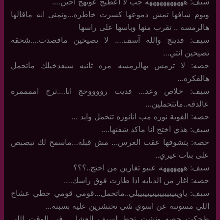
سيف: هههههههههههه جب لا اعطيج عويهج احين….
ويوم شافها تمش دموعها كسرت خاطره…وتمنى انه ماقالها
هالرمسه .. تقرب منها وباسها على راسها
سيف: فديتج والله آسف…. لا تصيحين ماقصدت….شحقه
تصيحين انتي…
حصه: لا ترمس بهالرمسه مره ثانيه سيفدخيلك ماتحمل
هالفكره…
سيف: خلاص وعد… فديت رووووحج انا….ثرج اممممره
عالدقه..ماتتحملين…
حصه: القوية نوره مب انانوره تتحمل وايد …
سيف: هذي اختج انا ماكد شفتها….
حصه: بتشوفها عقب العرس… مش قبله…ماسمح لك تبصبص
على بنات غيري..
سيف: هههههههه عنبو تغارين من اختج..؟؟؟
حصه: اغار من الذبابه اذا طارت فوق راسك….
سيف: ياويييييييييييييييييلي..ماتحمل…قومي قومي حطي عشاج
اللي مسوتنه عن اسوي شي تحتشرين عليه بسبته…
ظحكت حصه ونشت تحط لسيف العشا…. في الوقت اللي