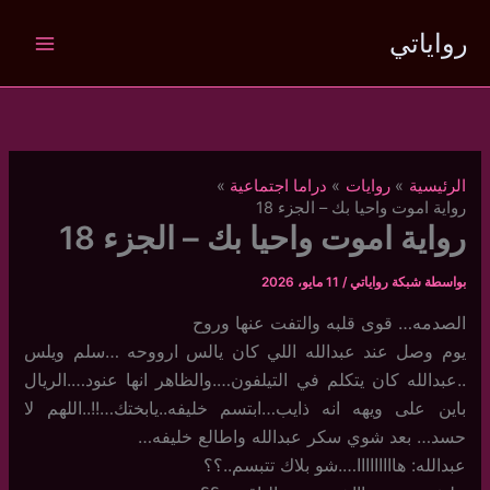
خطي
رواياتي
لى
لمحتوى
الرئيسية
روايات
دراما اجتماعية
رواية اموت واحيا بك – الجزء 18
رواية اموت واحيا بك – الجزء 18
بواسطة
شبكة رواياتي
/
11 مايو، 2026
الصدمه… قوى قلبه والتفت عنها وروح
يوم وصل عند عبدالله اللي كان يالس ارووحه …سلم ويلس
..عبدالله كان يتكلم في التيلفون….والظاهر انها عنود….الريال
باين على ويهه انه ذايب…ابتسم خليفه..يابختك…!!..اللهم لا
حسد… بعد شوي سكر عبدالله واطالع خليفه…
عبدالله: هااااااااا….شو بلاك تتبسم..؟؟