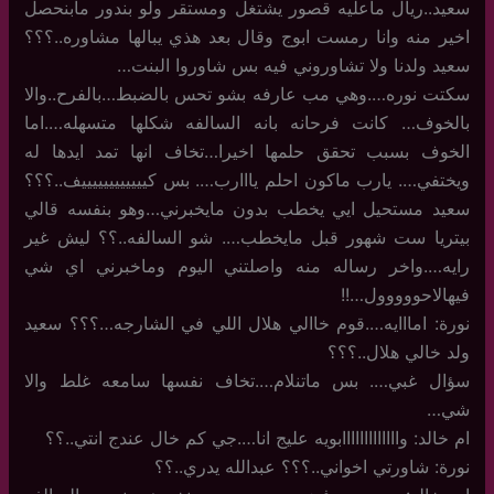
سعيد..ريال ماعليه قصور يشتغل ومستقر ولو بندور مابنحصل
اخير منه وانا رمست ابوج وقال بعد هذي يبالها مشاوره..؟؟؟
سعيد ولدنا ولا تشاوروني فيه بس شاوروا البنت…
سكتت نوره….وهي مب عارفه بشو تحس بالضبط…بالفرح..والا
بالخوف… كانت فرحانه بانه السالفه شكلها متسهله….اما
الخوف بسبب تحقق حلمها اخيرا…تخاف انها تمد ايدها له
ويختفي…. يارب ماكون احلم يااارب…. بس كييييييييييييف..؟؟؟
سعيد مستحيل ايي يخطب بدون مايخبرني…وهو بنفسه قالي
بيتريا ست شهور قبل مايخطب…. شو السالفه..؟؟ ليش غير
رايه….واخر رساله منه واصلتني اليوم وماخبرني اي شي
فيهالاحووووول…!!
نورة: امااايه….قوم خاالي هلال اللي في الشارجه…؟؟؟ سعيد
ولد خالي هلال..؟؟؟
سؤال غبي…. بس ماتنلام….تخاف نفسها سامعه غلط والا
شي…
ام خالد: وااااااااااااابويه عليج انا….جي كم خال عندج انتي..؟؟
نورة: شاورتي اخواني..؟؟؟ عبدالله يدري..؟؟