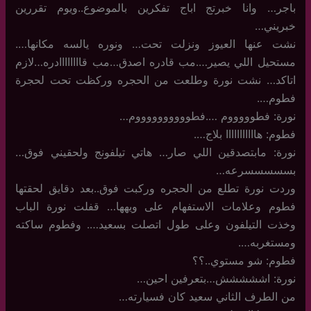
باجر… وانا خبرتج اباج تفكرين بالموضوع..ويوم تقررين
خبريني…
نشت عنها العيوز ونزلت تحت… ونوره يالسه مكانها….
مستحيل اللي يصير….مب قادره اصدق…مب قاااااااادره…لازم
اتاكد… نشت نورة وطلعت من الحجره وركظت تحت لحجرة
فطوم….
نورة: فطوووووم ….فطووووووووووم…
فطوم: هااااااااااا بلاج….
نورة: مابتصدقين اللي صار… هاتي تيلفونج ولحقيني فوق…
بسسسسسرعه…
وردت نورة تطلع من الحجره وركبت فوق..بعد دقايق لحقتها
فطوم وعلامات الاستفهام على ويهها… قفلت نورة الباب
وخذت التيلفون وعلى طول اتصلت بسعيد…. وفطوم ساكته
ومستغربه….
فطوم: شو مستوي..؟؟
نورة: اششششش…بتعرفين احين…
من الطرف الثاني سعيد كان فسيارته…