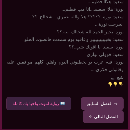
سعيد: هلااا فطيم…
نورة: هلاا سعييد…انا مب فطيم…
سعيد: نوره..؟؟؟؟؟ هلا والله عمري….شحالج..؟؟
انحرجت نورة…
نورة: بخير الحمد لله شحالك انته.؟؟
سعيد: بخيييييييييير وعافيه يوم سمعت هالصوت الحلو..
نورة: سعيد ابا اقولك شي..؟؟
سعيد: قوولي نواري
نورة: فيه عرب يو يخطبوني اليوم واهلي كلهم موافقين عليه
وقالولي فكري….
يتبع ,,,,
→ الفصل السابق
رواية اموت واحيا بك كاملة
الفصل التالي ←