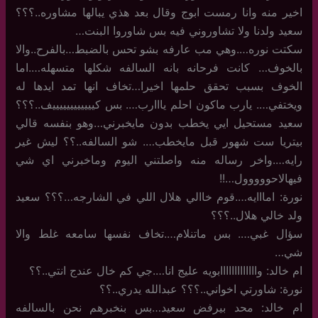
اخير منه وانا رمست ابوج وقال بعد هذي يبالها مشاوره..؟؟؟
سعيد ولدنا ولا تشاوروني فيه بس شاوروا البنت…
سكتت نوره….وهي مب عارفه بشو تحس بالضبط…بالفرح..والا
بالخوف… كانت فرحانه بانه السالفه شكلها متسهله….اما
الخوف بسبب تحقق حلمها اخيرا…تخاف انها تمد ايدها له
ويختفي…. يارب ماكون احلم يااارب…. بس كييييييييييييف..؟؟؟
سعيد مستحيل ايي يخطب بدون مايخبرني…وهو بنفسه قالي
بيتريا ست شهور قبل مايخطب…. شو السالفه..؟؟ ليش غير
رايه….واخر رساله منه واصلتني اليوم وماخبرني اي شي
فيهالاحووووول…!!
نورة: امااايه….قوم خاالي هلال اللي في الشارجه…؟؟؟ سعيد
ولد خالي هلال..؟؟؟
سؤال غبي…. بس ماتنلام….تخاف نفسها سامعه غلط والا
شي…
ام خالد: وااااااااااااابويه عليج انا….جي كم خال عندج انتي..؟؟
نورة: شاورتي اخواني..؟؟؟ عبدالله يدري..؟؟
ام خالد: محد بيرفض سعيد…بس بنخبرهم نحن بالسالفه