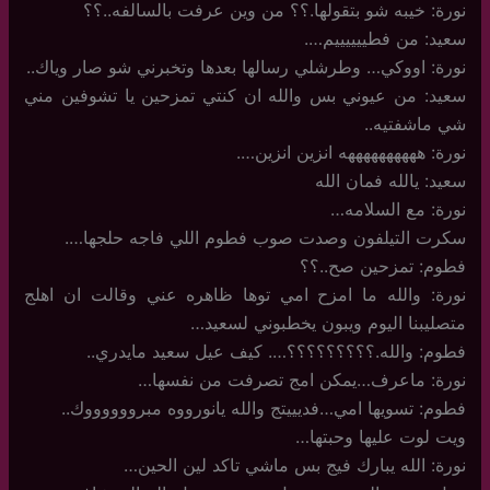
نورة: خيبه شو بتقولها.؟؟ من وين عرفت بالسالفه..؟؟
سعيد: من فطييييييم….
نورة: اووكي… وطرشلي رسالها بعدها وتخبرني شو صار وياك..
سعيد: من عيوني بس والله ان كنتي تمزحين يا تشوفين مني
شي ماشفتيه..
نورة: ههههههههههه انزين انزين….
سعيد: يالله فمان الله
نورة: مع السلامه…
سكرت التيلفون وصدت صوب فطوم اللي فاجه حلجها….
فطوم: تمزحين صح..؟؟
نورة: والله ما امزح امي توها ظاهره عني وقالت ان اهلج
متصليبنا اليوم ويبون يخطبوني لسعيد…
فطوم: والله.؟؟؟؟؟؟؟؟؟…. كيف عيل سعيد مايدري..
نورة: ماعرف…يمكن امج تصرفت من نفسها…
فطوم: تسويها امي…فديييتج والله يانورووه مبرووووووك..
ويت لوت عليها وحبتها…
نورة: الله يبارك فيج بس ماشي تاكد لين الحين…