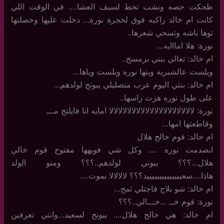
ظحكت حصه ونشت تحط لسيف العشا…. في الوقت اللي
كانت ام خالد راكبه فوق لحجرة نورة… دخلت عليها وحصلتها
توها ناشه وتسحي شعرها..
نورة: هلا امااايه…
ام خالد: تعالي بنتي برمسج..
ويلست عالشبريه ويتها نوره ويلست وياها…
ام خالد: بنتي اليوم عرب متصليلي يبونج لولدهم…
على طول نوره هزت راسها..
نورة: لالالالالالالالالالالالالالالالالالالا امايه انا قايلتج مـــ
وقاطعتها امها…
ام خالد: قوم خالج هلال
انصدمت نوره …. وكل شي فويهها مفتوح قوم خالي
هلال…؟؟؟ يبوني لولدهم..؟؟؟ ومنو الولد
هاذا….سعييييييييييييييد؟؟؟ لالالالا بموت….
ام خالد: شو بلاج فاجتلي ثمج…
نورة: قوم خــ …خـــالي..؟؟؟
ام خالد: هي خالج هلال…. يبونج لسعيد…وانتي تعرفين