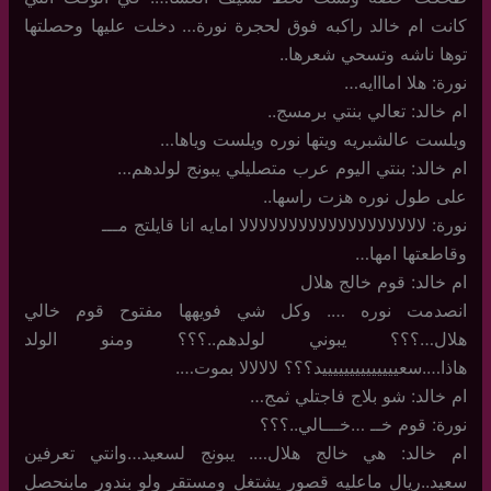
كانت ام خالد راكبه فوق لحجرة نورة… دخلت عليها وحصلتها
توها ناشه وتسحي شعرها..
نورة: هلا امااايه…
ام خالد: تعالي بنتي برمسج..
ويلست عالشبريه ويتها نوره ويلست وياها…
ام خالد: بنتي اليوم عرب متصليلي يبونج لولدهم…
على طول نوره هزت راسها..
نورة: لالالالالالالالالالالالالالالالالالالا امايه انا قايلتج مـــ
وقاطعتها امها…
ام خالد: قوم خالج هلال
انصدمت نوره …. وكل شي فويهها مفتوح قوم خالي
هلال…؟؟؟ يبوني لولدهم..؟؟؟ ومنو الولد
هاذا….سعييييييييييييييد؟؟؟ لالالالا بموت….
ام خالد: شو بلاج فاجتلي ثمج…
نورة: قوم خــ …خـــالي..؟؟؟
ام خالد: هي خالج هلال…. يبونج لسعيد…وانتي تعرفين
سعيد..ريال ماعليه قصور يشتغل ومستقر ولو بندور مابنحصل