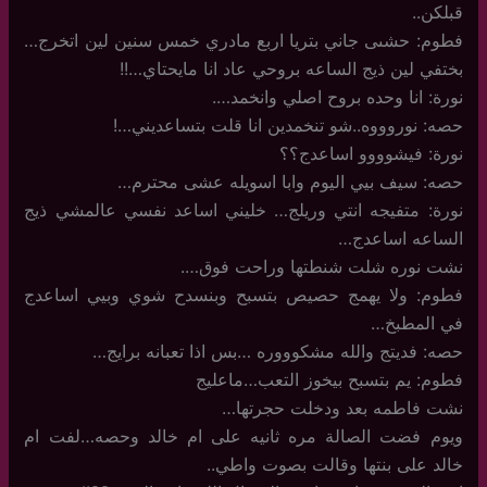
قبلكن..
فطوم: حشىى جاني بتريا اربع مادري خمس سنين لين اتخرج…
بختفي لين ذيج الساعه بروحي عاد انا مايحتاي…!!
نورة: انا وحده بروح اصلي وانخمد….
حصه: نوروووه..شو تنخمدين انا قلت بتساعديني…!
نورة: فيشوووو اساعدج؟؟
حصه: سيف بيي اليوم وابا اسويله عشى محترم…
نورة: متفيجه انتي وريلج… خليني اساعد نفسي عالمشي ذيج
الساعه اساعدج…
نشت نوره شلت شنطتها وراحت فوق….
فطوم: ولا يهمج حصيص بتسبح وبنسدح شوي وبيي اساعدج
في المطبخ…
حصه: فديتج والله مشكوووره …بس اذا تعبانه برايج…
فطوم: يم بتسبح بيخوز التعب…ماعليج
نشت فاطمه بعد ودخلت حجرتها…
ويوم فضت الصالة مره ثانيه على ام خالد وحصه…لفت ام
خالد على بنتها وقالت بصوت واطي..