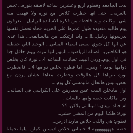
بدت الجامعه وفطوم اربع وعشرين ساعه لاصقه بنوره… تحس
بالغربه… حتى انها حظرت كلاس مع نوره ولا فهمت منه
شي…وكانت وايد قافطه من فكره الاساتذه الرياييل… تعرفون
يوم طالبه متعوده طول عمرها على الحريم فجاه تحصل نفسها
يدرسونها رياييل…!!!… وايد ارتبكت من هالسالفه…. هذا عدى
عن انها كل شوي تنسى اسماء المباني… الوحيد اللي حفظته
هو الكافتيريا الصالة الرياضيه…المهم انها مرت بيوم حافل جدا
في اول يوم..وردن البيت تعبانات الساعه 4… نورة كان يخلص
دوامها يوميا 1 ونص… اما فطوم يخلص دوامها 4… فاضطرت
نورة تترياها كل هالوقت وحظرت معاها عشان يردن مع
بعض…بس هالحال مابيمشي كل يوم….
اول مادخلن البيت عقن بعمارهن على الكراسي في الصاله…
وين ماكانت حصه وامها يالسات..
ام خالد: ويدي..!!..بناااتي بلاكن..؟؟
نورة: هلكنا اليوم من المشي حشى..
فطوم: هي والله…خلاص ماريد ادرس…
حصه: هههههههههه لا حبيباتي خلاص ادبستن..كملن…ياما تحملنا