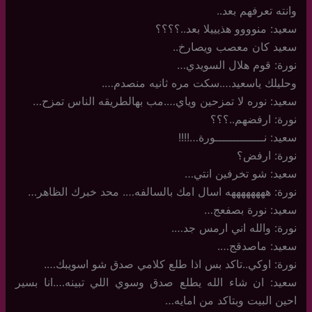
وانته تعرفهم بعد..
سعيد: منوووو هذيييلا بعد..؟؟؟؟
سعيد كان معصب ويصارخ..
نورة: قوم هلال السويدي…
وحليلك ياسعيد….سكت مره ثانيه منصدم….
سعيد: نوره لا تمزحين وياي….مب بهالطريقه الناس تمزح…
نورة: ارفضهم..؟؟؟
سعيد: نــــــــــــــورة…!!!!
نورة: ارفض؟
سعيد: شو تخرفين انتي…
نورة: ههههههههه اسال امك بالسالفه…. محد خبرك الظاهر…
سعيد: نورة بصفعج…
نورة: والله اني ارمس جد….
سعيد: ماصدقج….
نورة: اوكي..تاكد بس اذا طلع كلامي صدق شو اسويبك….
سعيد: ان شاء الله يطلع صدق وسوي اللي تبينه….انا بسير
احين البيت وبتاكد من امايه…