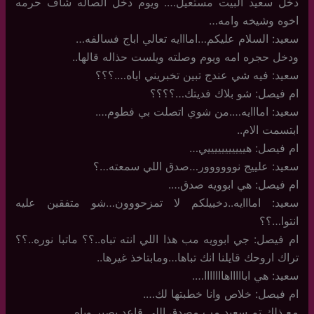
دخل سعيد البيت مستعيل…. ويوم دخل الصاله شاف حرمه
اخوه وشيخه وامه…
سعيد: السلام عليكم…امااايه تعالي اباج فسالفه…
ودخل حجره امه ويوم وصلته ويلست حذاله قالها..
سعيد: فيه شي عندج تبين تخبريني اياه….؟؟؟
ام فيصل: شو بلاك فديتك…؟؟؟؟
سعيد: امااايه….من شوي اتصلت بي فطوم….
ابتسمت الام..
ام فيصل: هيييييييييييي…
سعيد: علييج نوووووور…صدق اللي سمعته…؟
ام فيصل: هي ابوويه صدق….
سعيد: امااايه..دخييلكم لا تمزحووون…شو متفقين عليه
انتوا…؟؟
ام فيصل: جي ابوويه مب هذا اللي انته تباه..؟؟ ماتبا نوره..؟؟
تراك اروحك قايلنا انك تباها…ومابتاخذ غيرها..
سعيد: هي اباااااهااااااا….
ام فيصل: خلاص وانا خطبتها لك….
مع ذلك تم سعيد مب مصدق اللي قاعد يصير وياه….