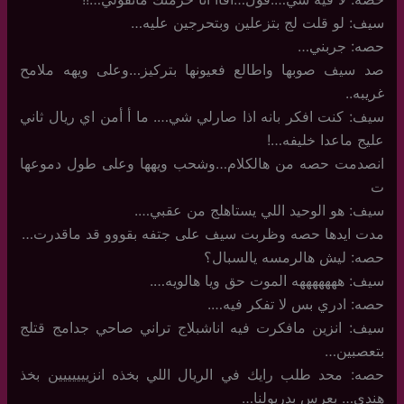
سيف: لو قلت لج بتزعلين وبتحرجين عليه…
حصه: جربني…
صد سيف صوبها واطالع فعيونها بتركيز…وعلى ويهه ملامح
غريبه..
سيف: كنت افكر بانه اذا صارلي شي…. ما أ أمن اي ريال ثاني
عليج ماعدا خليفه…!
انصدمت حصه من هالكلام…وشحب ويهها وعلى طول دموعها
ت
سيف: هو الوحيد اللي يستاهلج من عقبي….
مدت ايدها حصه وظربت سيف على جتفه بقووو قد ماقدرت…
حصه: ليش هالرمسه يالسبال؟
سيف: هههههههه الموت حق ويا هالويه….
حصه: ادري بس لا تفكر فيه….
سيف: انزين مافكرت فيه اناشبلاج تراني صاحي جدامج قتلج
بتعصبين…
حصه: محد طلب رايك في الريال اللي بخذه انزييييييين بخذ
هندي… بعرس بدريولنا…