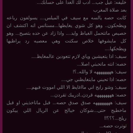
خليفه: عيل جب… ادب لك الغدا على حسابك…
بعد صلاة المغرب
كانت حصه يالسه مع سيف في الميلس…. يسولفون رباعه
ويظحكون.. وهو كل شوي يغايظها…مستانس انه اكتشف ان
حصيص ماتتحمل الغياظ وايد…. واذا زاد عن حده بتصيح… وهو
كل مايشوفها خلاص سكتت وهي معصبه رد يراظيها
ويظحكها….
سيف: اذا بتعيشين وياي لازم تتعودين عالمغايظ….
حصه: انته ماتحبني اصلا…
سيف: ههههههههه لا والله..؟!
حصه: اذا تحبني مابتغايظني جي….
سيف: وشو رايج اني مااغايظ الا اللي امووت فيهم….
حصه: ههههههههه قردن..ادريبك تقردن…
سيف: ههههههههه صدق صدق حصه… قبل ماتاخذيني او قبل
ماخطبج حتى…شوكان خيالج عن الريال اللي بيكون
ريلج…؟؟؟!!
توترت حصه…