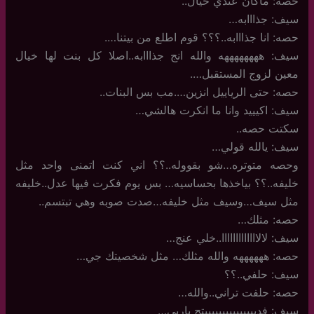
حصه: ماكان عندي خيال..
سيف: جذااابه…
حصه: انا جذااابه..؟؟؟ قوم اطلع من بيتنا….
سيف: ههههههههه والله انج جذااابه..اصلا كل بنت لها خيال
معين لزوج المستقبل….
حصه: حتى الرياييل انزين….مب بس البنات..
سيف: اكيييد وانا ما انكرت هالشي…
سكتت حصه..
سيف: يالله قولي…
وحصه متوتره…شو بقووله..؟؟ اني كنت اتمنى واحد مثل
خليفه..؟؟ بياخذها بحساسيه… بس يوم فكرت فيها عدل..خليفه
مثل سيف…وسيف مثل خليفه…صدت صوبه وهي تبتسم..
حصه: مثلك…
سيف: لالااااااااااااا..خلي عنج…
حصه: ههههههه والله مثلك… مثل شخصيتك جي…
سيف: حلفي..؟؟
حصه: حلفت تراني..والله…
سيف: فديييييييييييييييتج ياربي…