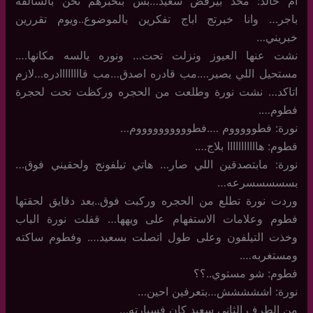
ام خالد: محد بيرفض سعيد…بس بنخبرهم نحن بالسالفه
باجر… وانا خبرتج اباج تفكرين بالموضوع..ويوم تقررين
خبريني…
نشت عنها العيوز ونزلت تحت… ونوره يالسه مكانها….
مستحيل اللي يصير….مب قادره اصدق…مب قاااااااادره…لازم
اتاكد… نشت نورة وطلعت من الحجره وركظت تحت لحجرة
فطوم….
نورة: فطوووووم ….فطووووووووووم…
فطوم: هااااااااااا بلاج….
نورة: مابتصدقين اللي صار… هاتي تيلفونج ولحقيني فوق…
بسسسسسرعه…
وردت نورة تطلع من الحجره وركبت فوق..بعد دقايق لحقتها
فطوم وعلامات الاستفهام على ويهها… قفلت نورة الباب
وخذت التيلفون وعلى طول اتصلت بسعيد…. وفطوم ساكته
ومستغربه….
فطوم: شو مستوي..؟؟
نورة: اششششش…بتعرفين احين…
من الطرف الثاني سعيد كان فسيارته…