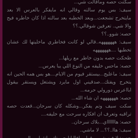
سكتت حصه وماقالت شي…
سيف: بس يوم سالته وقالي انه مايفكر بالعرس الا بعد
مايتخرج تشجعت…وبعد الخطبه بعد سالته اذا كان خاطره فيج
والا شي.. تعرفين شوقالي.؟؟
حصه: شوو..؟؟
سيف: هههههههه..قالي لو كانت فخاطري ماخليتها لك عشان
تخطبها ….هههههههه
ظحكت حصه بدون خاطر مع ريلها…
حصه: ماحس خليفه من النوع اللي يبا يعرس…
سيف: ماعليج…بيستقر فيوم من الايام….هو بس همه الحين انه
يتخرج ويفتك…صدقيني اول مايرد ويشتغل ويستقر بيقول
ابااعرس دورولي حرمه…
حصه: هههههههه ان شاء الله…
سكت سيف وتم يفكر…وشكله كان سرحان…قعدت حصه
تراقبه وتعرف ان افكاره سرحت مع خليفه….
حصه: هاااااااي…بلاك سرحان..
سيف: هاا..؟؟… لا ماشي..
حصه: لا فيه شي….قول…افاا انا حرمتك ماتقولي…!!