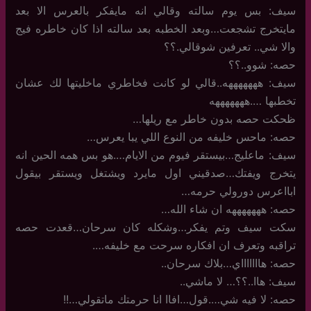
سيف: بس يوم سالته وقالي انه مايفكر بالعرس الا بعد
مايتخرج تشجعت…وبعد الخطبه بعد سالته اذا كان خاطره فيج
والا شي.. تعرفين شوقالي.؟؟
حصه: شوو..؟؟
سيف: هههههههه..قالي لو كانت فخاطري ماخليتها لك عشان
تخطبها ….هههههههه
ظحكت حصه بدون خاطر مع ريلها…
حصه: ماحس خليفه من النوع اللي يبا يعرس…
سيف: ماعليج…بيستقر فيوم من الايام….هو بس همه الحين انه
يتخرج ويفتك…صدقيني اول مايرد ويشتغل ويستقر بيقول
ابااعرس دورولي حرمه…
حصه: هههههههه ان شاء الله…
سكت سيف وتم يفكر…وشكله كان سرحان…قعدت حصه
تراقبه وتعرف ان افكاره سرحت مع خليفه….
حصه: هاااااااي…بلاك سرحان..
سيف: هاا..؟؟… لا ماشي..
حصه: لا فيه شي….قول…افاا انا حرمتك ماتقولي…!!