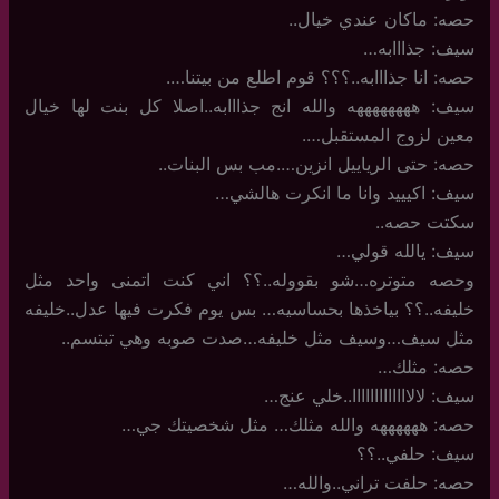
حصه: ماكان عندي خيال..
سيف: جذااابه…
حصه: انا جذااابه..؟؟؟ قوم اطلع من بيتنا….
سيف: ههههههههه والله انج جذااابه..اصلا كل بنت لها خيال
معين لزوج المستقبل….
حصه: حتى الرياييل انزين….مب بس البنات..
سيف: اكيييد وانا ما انكرت هالشي…
سكتت حصه..
سيف: يالله قولي…
وحصه متوتره…شو بقووله..؟؟ اني كنت اتمنى واحد مثل
خليفه..؟؟ بياخذها بحساسيه… بس يوم فكرت فيها عدل..خليفه
مثل سيف…وسيف مثل خليفه…صدت صوبه وهي تبتسم..
حصه: مثلك…
سيف: لالااااااااااااا..خلي عنج…
حصه: ههههههه والله مثلك… مثل شخصيتك جي…
سيف: حلفي..؟؟
حصه: حلفت تراني..والله…