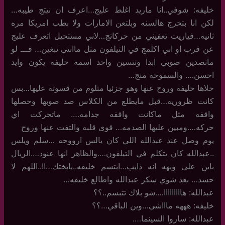
خليفه: شوفي..انا ماريد اغلط عليج…اعرف ان نيتج طيبه…
لكن انا بتخرج هالسنه وبلتعن الامارات ولا بطب امريكا مره
ثانيه…فياريت تعفيني من حركاتج…لاني مستحيل اتعرف عليج
عن قرب او اني اكلمج في التيلفون مثل ماانتي تبغين… فـــ لو
ماتصدين صوبي ابدا وتنسين واحد اسمه خليفه يكون وايد
احسن…. والسموحه منج…
خلاها خليفه وروح عنها وهو جزئيا متلوم من قسوته عليها…بس
كانت ظروريه…قبل مايطلع من الكلاس صد صوبها وحصلها
واقفه مثل ماكانت واقفه جدامه…. ماتحركت اي
حركه….ومبين عليها الصدمه… قوى قلبه والتفت عنها وروح
يوم وصل عند عبدالله اللي كان يالس ارووحه …سلم ويلس
..عبدالله كان يتكلم في التيلفون….والظاهر انها عنود….الريال
باين على ويهه انه ذايب…ابتسم خليفه..يابختك…!!..اللهم لا
حسد… بعد شوي سكر عبدالله واطالع خليفه…
عبدالله: هااااااااا….شو بلاك تتبسم..؟؟
خليفه: هههه ماااشي…وين الباقي…؟؟
عبدالله: ساروا السينما….