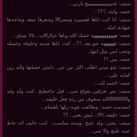
سيف: فديييييييييييييييتج ياربي…
حصه: وانته..؟؟؟…
سيف: انا كنت اباها قصييره وسمراااا وشعرها ميعد وماعندها
شهادة..اميّة…
حصه: هههههههههههه خسك الله وياها خياارااات….لالا صدق…
سيف: ههههههه شو بعد..؟؟… كنت اباها مدينه وخلوقه وجميله
وتحب امي مثل امها…
حصه: بس.؟؟
سيف: شو تبيني اطلب اكثر من جي…دامني حصلتها واايد زين
كفايه علي…
حصه: الحمد لله….
سيف: بس تعرفين..بقولج شي… قبل ماخطبج ..كنت وايد وايد
واااااااااااااااااايد متخوف من ردة فعل خليفه…
انصدمت حصه…وطالعت فويه ريلها باهتمام….
حصه: خليفه..!!!!!….ليش يعني…؟؟
سيف: يعني…ولد عمج…وسنه مناسب… كنت خايف انه حاط
عينه عليج والا شي…