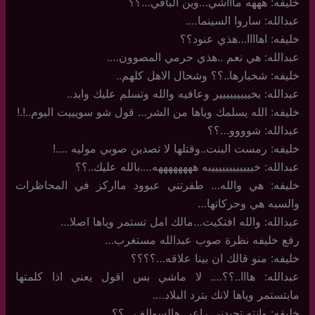
خليفه: هههه ماااشي…وين الباقي…؟؟
عبدالله: ساروا السينما….
خليفه: اهاااا…هذي عنود؟؟
عبدالله: هي نعم ..هذي حرمي المصوون….
خليفه: شخبارها..؟؟ وشحال الاهل كلهم..
عبدالله: بخييييييييير وعافيه والله وتسلم عليك وايد..
خليفه: الله يسلمك وياها من الشر… قول شو سويييت اليوم..!.!
عبدالله: شوووو…؟؟
خليفه: رمست البنت..وقتلها لا تصدين صوبي موليه ….!
عبدالله: خييييييييييييبه ههههههههه….بالله عليك..؟؟
خليفه: هي والله… طفرتني عبوود مااركز في المحاظرات
والسبه هي وحركاتها…
عبدالله: والله افتكيت…مالك امل تستمر وياها اصلا…
رفع خليفه نظرة صوب عبدالله مستغرب…
خليفه: منو قالك ان بينا علاقه…؟؟؟؟
عبدالله: هااا..؟؟…. لا ماشي بس اقول يعني اذا كلمتها
مابتستمر وياها لانك بترد البلاد….
خليفه: وانته تحيدني راعي هالسوالف…؟؟