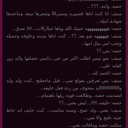
حصه: وانته..؟؟؟…
سيف: انا كنت اباها قصييره وسمراااا وشعرها ميعد وماعندها
شهادة..اميّة…
حصه: هههههههههههه خسك الله وياها خياارااات….لالا صدق…
سيف: ههههههه شو بعد..؟؟… كنت اباها مدينه وخلوقه وجميله
وتحب امي مثل امها…
حصه: بس.؟؟
سيف: شو تبيني اطلب اكثر من جي…دامني حصلتها واايد زين
كفايه علي…
حصه: الحمد لله….
سيف: بس تعرفين..بقولج شي… قبل ماخطبج ..كنت وايد وايد
واااااااااااااااااايد متخوف من ردة فعل خليفه…
انصدمت حصه…وطالعت فويه ريلها باهتمام….
حصه: خليفه..!!!!!….ليش يعني…؟؟
سيف: يعني…ولد عمج…وسنه مناسب… كنت خايف انه حاط
عينه عليج والا شي…
سكتت حصه وماقالت شي…