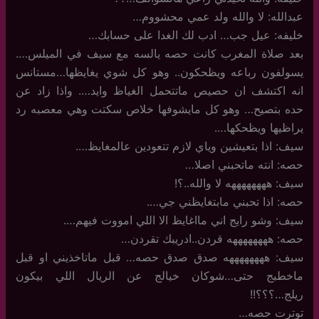
عبدالله: لا والله ولد عمي محشووم…
خليفه: عيل جب… ادب لك الغدا على حسابك…
بعد صلاة المغرب كانت حصه يالسه مع سيف في الميلس….
يسولفون رباعه ويظحكون.. وهو كل شوي يغايظها…مستانس
انه اكتشف ان حصيص ماتتحمل الغياظ وايد…. واذا زاد عن
حده بتصيح… وهو كل مايشوفها خلاص سكتت وهي معصبه رد
يراظيها ويظحكها….
سيف: اذا بتعيشين وياي لازم تتعودين عالمغايظ….
حصه: انته ماتحبني اصلا…
سيف: ههههههههه لا والله..؟!
حصه: اذا تحبني مابتغايظني جي….
سيف: وشو رايج اني مااغايظ الا اللي امووت فيهم….
حصه: ههههههههه قردن..ادريبك تقردن…
سيف: ههههههههه صدق صدق حصه… قبل ماتاخذيني او قبل
ماخطبج حتى…شوكان خيالج عن الريال اللي بيكون
ريلج…؟؟؟!!
توترت حصه…