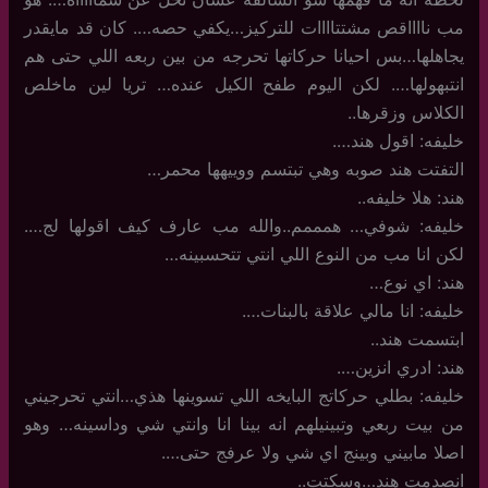
مب نااااقص مشتتاااات للتركيز…يكفي حصه…. كان قد مايقدر
يجاهلها…بس احيانا حركاتها تحرجه من بين ربعه اللي حتى هم
انتبهولها…. لكن اليوم طفح الكيل عنده… تريا لين ماخلص
الكلاس وزقرها..
خليفه: اقول هند….
التفتت هند صوبه وهي تبتسم ووييهها محمر…
هند: هلا خليفه..
خليفه: شوفي… همممم..والله مب عارف كيف اقولها لج….
لكن انا مب من النوع اللي انتي تتحسبينه…
هند: اي نوع…
خليفه: انا مالي علاقة بالبنات….
ابتسمت هند..
هند: ادري انزين….
خليفه: بطلي حركاتج البايخه اللي تسوينها هذي…انتي تحرجيني
من بيت ربعي وتبينيلهم انه بينا انا وانتي شي وداسينه… وهو
اصلا مابيني وبينج اي شي ولا عرفج حتى….
انصدمت هند…وسكتت..