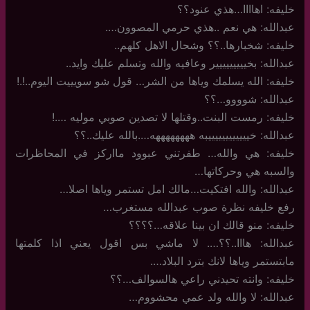
خليفه: اهاااا…هذي عنود؟؟
عبدالله: هي نعم ..هذي حرمي المصوون….
خليفه: شخبارها..؟؟ وشحال الاهل كلهم..
عبدالله: بخييييييييير وعافيه والله وتسلم عليك وايد..
خليفه: الله يسلمك وياها من الشر… قول شو سويييت اليوم..!.!
عبدالله: شوووو…؟؟
خليفه: رمست البنت..وقتلها لا تصدين صوبي موليه ….!
عبدالله: خييييييييييييبه ههههههههه….بالله عليك..؟؟
خليفه: هي والله… طفرتني عبوود مااركز في المحاظرات
والسبه هي وحركاتها…
عبدالله: والله افتكيت…مالك امل تستمر وياها اصلا…
رفع خليفه نظرة صوب عبدالله مستغرب…
خليفه: منو قالك ان بينا علاقه…؟؟؟؟
عبدالله: هااا..؟؟…. لا ماشي بس اقول يعني اذا كلمتها
مابتستمر وياها لانك بترد البلاد….
خليفه: وانته تحيدني راعي هالسوالف…؟؟
عبدالله: لا والله ولد عمي محشووم…