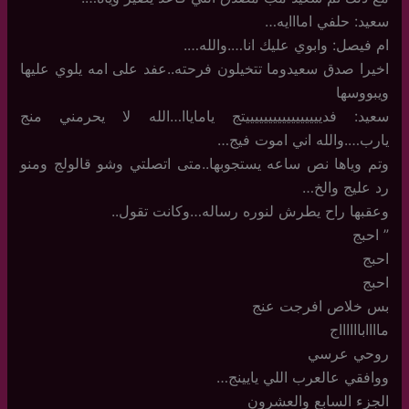
سعيد: حلفي امااايه…
ام فيصل: وابوي عليك انا….والله….
اخيرا صدق سعيدوما تتخيلون فرحته..عفد على امه يلوي عليها
ويبووسها
سعيد: فديييييييييييييييييتج ياماياا…الله لا يحرمني منج
يارب….والله اني اموت فيج…
وتم وياها نص ساعه يستجوبها..متى اتصلتي وشو قالولج ومنو
رد عليج والخ…
وعقبها راح يطرش لنوره رساله…وكانت تقول..
” احبج
احبج
احبج
بس خلاص افرجت عنج
ماااابااااااج
روحي عرسي
ووافقي عالعرب اللي يايينج…
الجزء السابع والعشرون