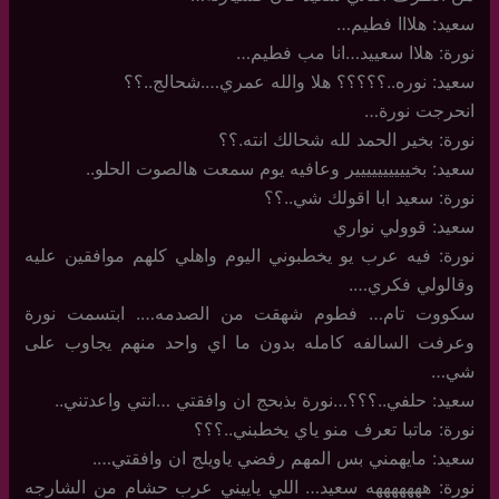
سعيد: هلااا فطيم…
نورة: هلاا سعييد…انا مب فطيم…
سعيد: نوره..؟؟؟؟؟ هلا والله عمري….شحالج..؟؟
انحرجت نورة…
نورة: بخير الحمد لله شحالك انته.؟؟
سعيد: بخيييييييييير وعافيه يوم سمعت هالصوت الحلو..
نورة: سعيد ابا اقولك شي..؟؟
سعيد: قوولي نواري
نورة: فيه عرب يو يخطبوني اليوم واهلي كلهم موافقين عليه
وقالولي فكري….
سكووت تام… فطوم شهقت من الصدمه…. ابتسمت نورة
وعرفت السالفه كامله بدون ما اي واحد منهم يجاوب على
شي…
سعيد: حلفي..؟؟؟…نورة بذبحج ان وافقتي …انتي واعدتني..
نورة: ماتبا تعرف منو ياي يخطبني..؟؟؟
سعيد: مايهمني بس المهم رفضي ياويلج ان وافقتي….
نورة: هههههههه سعيد… اللي ياييني عرب حشام من الشارجه