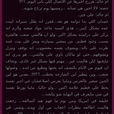
ام خالد: هزرج اخبرها عن الاتصال اللي ياني اليوم..؟؟!!
حصه: لالا احين هي تعبانه …رمسيها يوم ترتاح شويه…
ام خالد: على خير..
حمدان اللي بدا دوامه هو بعد…فقرر انه يقلل سيراته لبيت
عمه بشكل كبير…. هذي السنه ماخذ مواد صعبه ولازم انه
يركز على دراسته بشكل اكبر…ولو ان هالشي صعب هالفتره
بسبب وجود فطيم.. من يمشي بسيارته ويمر على بيت عمه
طرت على باله…ويشوف نفسه مغصووب انه يوقف وينزل
ويشوفهم…حتى لو ماكان ناوي على هالشي… هو يدري انه
مايحبها لكن هالبنت غير… مهتم فيها بشكل غير عادي…ويخاف
ان فيوم من الايام يكتشف انه يحبها وتظيع من ايده… وصولها
صعب…وين بيطير لين الشارجه يخطب..؟؟!!!!…بعدين هو لين
الحين صغير عالعرس ومايبا يعرس اصلاعشان جي اجبر نفسه
يحط على فطيم علامه اكس …ولو حاليا.. مايبا يورط نفسه
في شي مايعرف في النهاية شو نتايجه….
خليفه في امريكا ومن يوم ما فهم هند السالفه… رجعت
هالبنت اطالعه بنظرات اعجاب من اول ويديد…وتمنى في
لحظه انه ما فهمها شو السالفه عشان تحل عن سماااااه…. هو