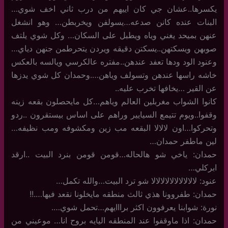
يكسرها..عشان جي كان اييهم من درب ثاني اخف شوي…
البنات عنده كانن صدعه…يسولفن ويخربطن… وهو انشغل
عنهن بميحد يغني وياه ويطبل على السكان… وكل شوي يلتف
صوبهن ويسكتهن..يسكتن دقيقه ويردن يتحرطمن جنهن دياي…
وعنود الود ودها تعفد عندهن..مفتره عالكرسي ويالسه بالعكس
خاشه راسها عندهن وتسولف وياهن….وحمدان كل شوي يدزها
عن القير …يخافها تخرب عليه..
كانوا الشواب مغربلين العالم وياهم…كل مايحصلون بقعه زينه
وقفوا..ويوم تتيمع السيايير وراهم على اساس بيستقرون ..ردو
وتحركوا…اون لالالا البقعه مب زين ومكشوفه ومب نظيفه…
لين ماطفر حمدان…
حمدان: ياخي شو هالحاله…قومن قومن بنرد البيت ..ارقد
ابركلي…
عنود: لالالالالالالالالالا شو ترد البيت…والله تكمل…
حمدان: طفروونا هذي ثالث منطقه مايخلونا نقعد فيها….!!
نورة: شوابنا يعرفوون اكثر برااايهم…تحمل شوي….
حمدان: اذا ماوقفوا عند المنطقه اليايه بروح انا… موعيني من