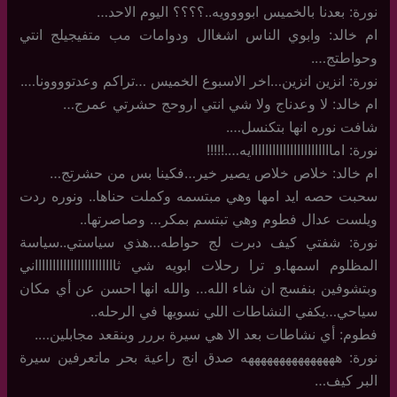
نورة: بعدنا بالخميس ابوووويه..؟؟؟؟ اليوم الاحد…
ام خالد: وابوي الناس اشغاال ودوامات مب متفيجيلج انتي
وحواطتج….
نورة: انزين انزين…اخر الاسبوع الخميس …تراكم وعدتوووونا….
ام خالد: لا وعدناج ولا شي انتي اروحج حشرتي عمرج…
شافت نوره انها بتكنسل….
نورة: امااااااااااااااااااااااايه….!!!!!
ام خالد: خلاص خلاص يصير خير…فكينا بس من حشرتج…
سحبت حصه ايد امها وهي مبتسمه وكملت حناها.. ونوره ردت
ويلست عدال فطوم وهي تبتسم بمكر… وصاصرتها..
نورة: شفتي كيف دبرت لج حواطه…هذي سياستي..سياسة
المظلوم اسمها.و ترا رحلات ابويه شي ثاااااااااااااااااااااااني
وبتشوفين بنفسج ان شاء الله… والله انها احسن عن أي مكان
سياحي…يكفي النشاطات اللي نسويها في الرحله..
فطوم: أي نشاطات بعد الا هي سيرة بررر وبنقعد مجابلين….
نورة: هههههههههههههههه صدق انج راعية بحر ماتعرفين سيرة
البر كيف…