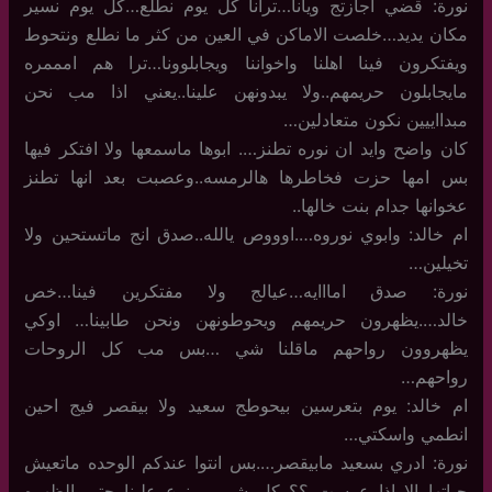
نورة: قضي اجازتج ويانا…ترانا كل يوم نطلع…كل يوم نسير
مكان يديد…خلصت الاماكن في العين من كثر ما نطلع ونتحوط
ويفتكرون فينا اهلنا واخواننا ويجابلوونا…ترا هم امممره
مايجابلون حريمهم..ولا يبدونهن علينا..يعني اذا مب نحن
مبدااييين نكون متعادلين…
كان واضح وايد ان نوره تطنز…. ابوها ماسمعها ولا افتكر فيها
بس امها حزت فخاطرها هالرمسه..وعصبت بعد انها تطنز
عخوانها جدام بنت خالها..
ام خالد: وابوي نوروه….اوووص يالله..صدق انج ماتستحين ولا
تخيلين…
نورة: صدق امااايه…عيالج ولا مفتكرين فينا…خص
خالد….يظهرون حريمهم ويحوطونهن ونحن طابينا… اوكي
يظهروون رواحهم ماقلنا شي …بس مب كل الروحات
رواحهم…
ام خالد: يوم بتعرسين بيحوطج سعيد ولا بيقصر فيج احين
انطمي واسكتي…
نورة: ادري بسعيد مابيقصر….بس انتوا عندكم الوحده ماتعيش
حياتها الا اذا عرست..؟؟ كل شي ممنوع علينا حتى الظهره