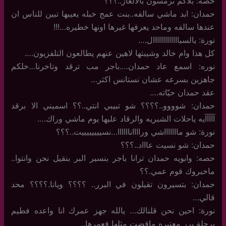
حصه: بلاكم ترمسون بالالغاز..؟؟؟
حمدان: ابد ماشي سالفه..بنت عمج خبله يعيبها تبين للناس ان
عندها سالفه وماحد يعرفها غيرها اونها خطيره…!!!
نورة: يالسبااااااااااااال….
كل هذا وام خالد وشيبتها لاهين عنهم يطالعون التلفزيون….
نوره: اسمع عاد حمدان….باجر مب ترقد وتاخرنا…خلكم
جاهزين بسرعه عشان نستانس اكثر…
عقد حمدان حيّاته….
حمدان: شوووو..؟؟؟؟ شو تبيبي انتي..؟؟ اسميني الا برقد
آآآآآيه ياحلات الشبريه والرقاد عليها يوم ماشي وراك….
نورة: شو ماااااااشي ورااااناااااا…نسييييييييت..؟؟؟
حمدان: شو نسيت عاااد..؟؟؟
حصه: وابويه حمدان ترانا باجر بنسير البر بنقيل نحن وانتوا..
ماخبروك قوم عمي.؟؟
حمدان: بتسيرون تقيلون في البرر.. ؟؟؟؟ ويانا.؟؟؟؟ محد
قالي…
نورة: احين نحن قلنالك… يالله جهز عمرك انا واعده فطيم
برحلة برر معتبره ماقضت مثلها فعمرها..