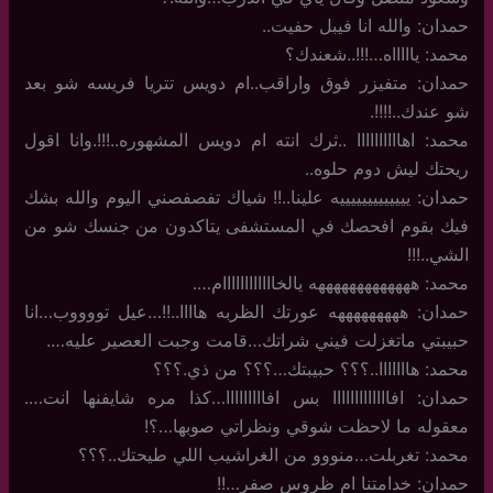
حمدان: والله انا فيبل حفيت..
محمد: ياااااه…!!!..شعندك؟
حمدان: متفيزر فوق واراقب..ام دويس تتريا فريسه شو بعد
شو عندك..!!!!.
محمد: اهاااااااااا ..ثرك انته ام دويس المشهوره..!!!.وانا اقول
ريحتك ليش دوم حلوه..
حمدان: يييييييييييييه علينا..!! شياك تفصفصني اليوم والله بشك
فيك بقوم افحصك في المستشفى يتاكدون من جنسك شو من
الشي..!!!
محمد: هههههههههههههه يالخاااااااااااام….
حمدان: هههههههههه عورتك الظربه هاااا..!!…عيل تووووب…انا
حبيبتي ماتغزلت فيني شراتك…قامت وجبت العصير عليه….
محمد: هااااااا..؟؟؟ حبيبتك…؟؟؟ من ذي.؟؟؟
حمدان: افااااااااااااا بس افااااااااا…كذا مره شايفنها انت….
معقوله ما لاحظت شوقي ونظراتي صوبها…؟!
محمد: تغربلت…منووو من الغراشيب اللي طيحتك..؟؟؟
حمدان: خدامتنا ام ظروس صفر…!!