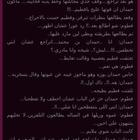
هو بعد تراجع….وقف جذي مجابلنها وحط يديه فخابيه…. ماكون
حمدان ان فوتها عليج يافطيم…!!!
وقعد يطالعها بنظرات تنرفز..وفطيم حست بالاحراج…
فطوم: شو اطالع بعد..!! رد عورا عشان اظهر….
تم يطالعها بطريقته وبطى لين مارد عليها..
حمدان: انا ..حمدان بن محمد….اتراجع عشان انتي
تخطفين..!!!….ليش؟.. شيخه وانا مادري.؟
تجتفت فطيم بعصبية وقالت تغايظ…
فطوم: هي نعم…
حاس حمدان بوزه وهو ماخوز عينه عن عيونها وقال بسخريه…
حمدان: هه..!!.. ذاك اول..!!.
تلفتت فطيم بظيجه..
فطوم: حمدان خز عن الباب عشان اخطف ولا تفظحنا…
حمدان: انتي اللي بتنفظحين انا شلي…!!..
فطوم: عموه وريلها في الصاله يطالعون التلفزين..لا تخليهم
ينتبهون علي احين…
كانت الباب شوي ملايم …
حمدان: حمدان مايتراجع لحد اصغر عنه..انتي الصغيره انتي