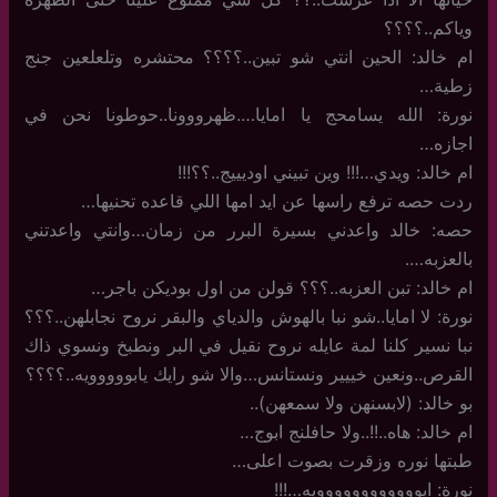
وياكم..؟؟؟؟
ام خالد: الحين انتي شو تبين..؟؟؟؟ محتشره وتلعلعين جنج
زطية…
نورة: الله يسامحج يا امايا….ظهرووونا..حوطونا نحن في
اجازه…
ام خالد: ويدي…!!! وين تبيني اوديييج..؟؟!!!
ردت حصه ترفع راسها عن ايد امها اللي قاعده تحنيها…
حصه: خالد واعدني بسيرة البرر من زمان…وانتي واعدتني
بالعزبه….
ام خالد: تبن العزبه..؟؟؟ قولن من اول بوديكن باجر…
نورة: لا امايا..شو نبا بالهوش والدياي والبقر نروح نجابلهن..؟؟؟
نبا نسير كلنا لمة عايله نروح نقيل في البر ونطبخ ونسوي ذاك
القرص..ونعين خييير ونستانس…والا شو رايك يابووووويه..؟؟؟؟
بو خالد: (لابسنهن ولا سمعهن)..
ام خالد: هاه..!!..ولا حافلنج ابوج…
طبتها نوره وزقرت بصوت اعلى…
نورة: ابوووووووووووويه…!!!