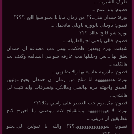
طرف الشبريه …
فطوم: ولد عمج….
نورة: حمدان هني..؟؟ من زمان ماياانا…شو سوااااابج..؟؟؟؟
فطوم: ياوييلي يانووره ياويلي ماتحمل….
نورة: شو قالج عاااد..؟؟؟
فطوم: قالي ياحبي لج يالطويله….
شهقت نوره وبعدين ظحكت….وهي مب مصدقه ان حمدان
نطق بها….بس وحليلها مب عارفه شو هي السالفه وكيف يت
هالكلمه…
فطوم: مادريبه عاد يعنيها والا يطنزبي…
نورة: ههههههههه انا قتلج من زمان ان حمدان يحبج…وتبين
الصدق واجهته مره بهالشي وماانكر…وتصرفات وايد تثبت لي
هالشي…
فطوم: مثل يوم جب العصير على راسي مثلا؟؟؟
نورة: لا..هههههههههه ومابقولج لانه موصني ما اخبرج لانج
بتظايقين ان دريتي….
فطوم: شوووووووووووو..؟؟؟ والله يا تقولين لي…شو
مستوي..؟؟؟