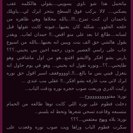
ماتحمل هذا شو ناوي يسويبي….يقولي هالكلمه عقب
يصكني…. لالا بركب فوق السطح بنتحر ابرك لي….ياويلك
ياحمدان ان كنت تمزح…!!!…يالله محلاها وهي ظاهره من
حلجه الحلوو… شكله كان يعنيها…عيونه كانت تقولها قبل
لسانه….طالع انا بعد على منو اقص…!! حمدان لعاب.. ويقدر
يقول هالشي حق الف بنت ويبين انه يعنيها…بالله من اسبوع
جاب على راسي العصير بدون رحمه احين بيي يحبني..؟؟؟
ياربي بشو افكر والابشو اقتنع…هو من اول ماشافني وهو
طايحبي…؟؟…ونوره تقول انه يحبني… وهو في يوم حاول انه
يتغزل فيني بس ما بالغ….!!..اووووففف اسير اقول حق نوره
ابرك لاني مب عارفه بشو افكر…!! عقلي مب عندي …
ركبت الدري وربعت صوب حجره نوره ودقت الباب…
نورة: مفتوووووووووح….
دخلت فطوم على نوره اللي كانت توها طالعه من الحمام
متسبعه وقاعده تسحي شعرها وتحط له بلسم…
نورة: بلاه ويهج معتفس…؟؟؟
سكرت فطوم الباب وراها ويت صوب نوره وقعدت على