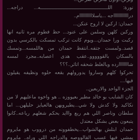
نورة: اللـــــــــــــــــــــــــــــــــــــــــــه… دراجه…
درااااااااااااجه …ياسلااااااااااام..
حمدان: اركبن لا اروح عنكن…
وركبن كلهن وسلمن على عنود… حظ فطوم مره ثانيه انها
ركبت ورا حمدان…ويوم كانت تركب تمسكت بالكرسي بدون
قصد..ولمست جتفه..انتفظ حمدان من هاللمسه…وتمسك
بالسكان بالقووووو..عقب هدى اعصابه..مجرد لمسه
شاااااااارده وبالغلط شحقه اتاثر..؟؟؟
تحركوا كلهم وساروا يدورولهم بقعه حلوه ونظيفه يقيلون
فيها….
الجزء الواحد والاربعين..
كان الشايب بو خالد مطير بعيووزه .. هو واخوه ماعليهم لا من
نكاكيد ولا كدش ولا شي…يطيروبهن هالعيايز حليلهن… اما
سلطان وناصر اللي هم ربع وااايد بحكم شغلهم رباعه..كانوا
يتبعون بعض بشكل معتدل
حمدان ابتلش بهالشواب…يخطفوونه من درووب هو مايروم
يمشي فيها عسب القالووصه والدراجه اللي وراه.. مايروم