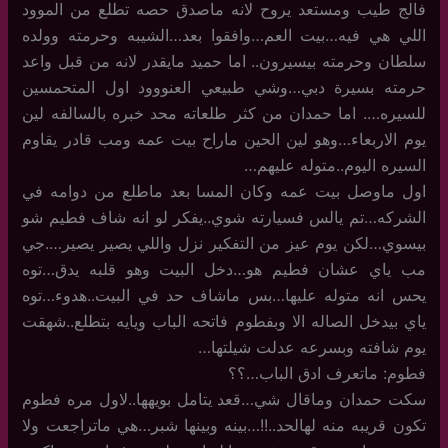
فالج طيب ومستعد يروح لانه ماصدق حصه تطلع من الموود
اللي هي فيه…بيت العم…وافقوا بعد…الشيبه وحرمته وولده
سلطان وحرمته بيسيرون.. اما حميد مايقدر لانه من قبل واعد
حرمته بسيرة دبي…وشي طبيعي العنووود اول المتحمسين
للسيره…. اما حمدان من كثر طلعاته محد خبره بالسالفه لين
يوم الاربعاء…وهو لين الحين ماراح بيت عمه ومب قادر يقاوم
السيره اليوم..متوله عليهم…
اول ماوصل بيت عمه وكان المسا بعد ماطلع من دوامه في
الشركه…تم يالس فسيارته شوي..يفكر لو انه شاف فطيم شو
بيسوي…لكن يوم عيز من التفكير نزل واللي يصير يصير….جي
مب ياي عشان فطيم هو…دخل البيت وهو قلبه يدق…توه
يحس انه متوله عليها…بس ماشاف حد في البيت..هدوء…توه
ياي بيدخل الصاله الا وبفطوم فاتحه الباب ويايه بتطلع..شهقت
يوم شافته وبسرعه عدلت شيلتها…
فطوم: ماتعرف ادق الباب…؟؟
سكت حمدان وماقال شي…قعد يتامل بويهها..لاول مره فطوم
تكون قريبه منه لهالحد..!!…بينه وبينها شبر…هي ماتراجعت ولا