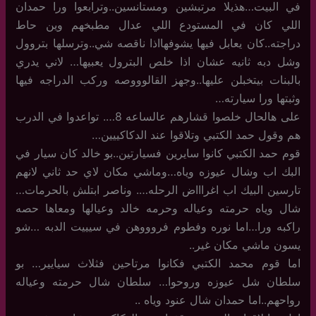
في البيت…هذيلا مرتبشين ومستانسين..وترابعوا ورا حمدان
اللي كان في المستودع اللي عدال مطبخهم وين حاط
دراجته..كان يعابل فيها يشوفهااذا ناقصه شي..وترسلها بتروول
وشل دبه ثانيه عشان اذا خلص البترول يعبيها… لاني يدري
بالبنات بيتخبلن عليها..وجهز القالوووصه وركب الدراجه فيها
وثبتها ورا سيارته…
على هالحال خلصوا قشارهم عالساعه 8…. تواعدوا في الدرب
هم وقول حمد الكتبي وتلاقوا عند الدكاكييين…
قوم حمد الكتبي كانوا سايرين فسيارتين..بو خالد كان سيار في
البك اب وشال عيوزه وياه…وماشي مكان لاي حد ثاني لانهم
تارسين البيك اب اغراااض الرحله…. وناصر ابتلش بالحرمات…
شال وياه حرمته وعياله وحرمه خالد وعيالها ومعاها حصه
راكبه ورا…اما نوره وفطوم فروووهن في سيييت الدبه …شو
يسون ماشي مكان غير..
اما قوم محمد الكتبي فكانوا مرتاحين فثلاث سيايير… بو
سلطان شل عيوزه وروحوا… سلطان شال حرمته وعياله
رواحهم..اما حمدان شال عنود وياه ..