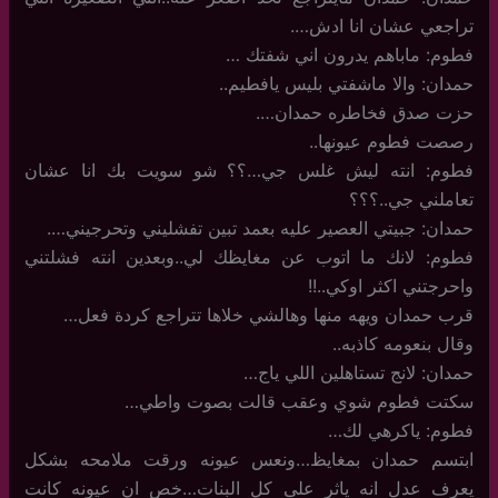
تراجعي عشان انا ادش….
فطوم: ماباهم يدرون اني شفتك …
حمدان: والا ماشفتي بليس يافطيم..
حزت صدق فخاطره حمدان….
رصصت فطوم عيونها..
فطوم: انته ليش غلس جي…؟؟ شو سويت بك انا عشان
تعاملني جي..؟؟؟
حمدان: جبيتي العصير عليه بعمد تبين تفشليني وتحرجيني….
فطوم: لانك ما اتوب عن مغايظك لي..وبعدين انته فشلتني
واحرجتني اكثر اوكي..!!
قرب حمدان ويهه منها وهالشي خلاها تتراجع كردة فعل…
وقال بنعومه كاذبه..
حمدان: لانج تستاهلين اللي ياج…
سكتت فطوم شوي وعقب قالت بصوت واطي…
فطوم: ياكرهي لك…
ابتسم حمدان بمغايظ…ونعس عيونه ورقت ملامحه بشكل
يعرف عدل انه ياثر على كل البنات…خص ان عيونه كانت