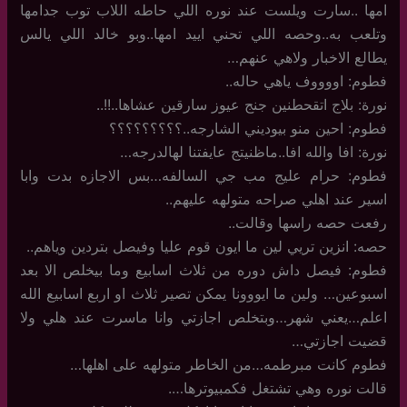
امها ..سارت ويلست عند نوره اللي حاطه اللاب توب جدامها
وتلعب به..وحصه اللي تحني اييد امها..وبو خالد اللي يالس
يطالع الاخبار ولاهي عنهم…
فطوم: اووووف ياهي حاله..
نورة: بلاج اتقحطنين جنج عيوز سارقين عشاها..!!..
فطوم: احين منو بيوديني الشارجه..؟؟؟؟؟؟؟؟؟
نورة: افا والله افا..ماظنيتج عايفتنا لهالدرجه…
فطوم: حرام عليج مب جي السالفه…بس الاجازه بدت وابا
اسير عند اهلي صراحه متولهه عليهم..
رفعت حصه راسها وقالت..
حصه: انزين تريي لين ما ايون قوم عليا وفيصل بتردين وياهم..
فطوم: فيصل داش دوره من ثلاث اسابيع وما بيخلص الا بعد
اسبوعين… ولين ما ايووونا يمكن تصير ثلاث او اربع اسابيع الله
اعلم…يعني شهر…وبتخلص اجازتي وانا ماسرت عند هلي ولا
قضيت اجازتي…
فطوم كانت مبرطمه…من الخاطر متولهه على اهلها…
قالت نوره وهي تشتغل فكمبيوترها….