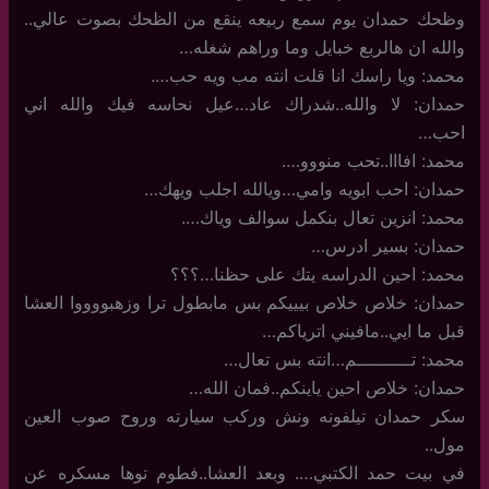
وظحك حمدان يوم سمع ربيعه ينقع من الظحك بصوت عالي..
والله ان هالربع خبايل وما وراهم شغله…
محمد: ويا راسك انا قلت انته مب ويه حب….
حمدان: لا والله..شدراك عاد…عيل نحاسه فيك والله اني
احب…
محمد: افااا..تحب منووو….
حمدان: احب ابويه وامي…ويالله اجلب ويهك…
محمد: انزين تعال بنكمل سوالف وياك….
حمدان: بسير ادرس…
محمد: احين الدراسه يتك على حظنا…؟؟؟
حمدان: خلاص خلاص بيييكم بس مابطول ترا وزهبووووا العشا
قبل ما ايي..مافيني اترياكم…
محمد: تــــــــــم…انته بس تعال…
حمدان: خلاص احين ياينكم..فمان الله…
سكر حمدان تيلفونه ونش وركب سيارته وروح صوب العين
مول..
في بيت حمد الكتبي…. وبعد العشا..فطوم توها مسكره عن