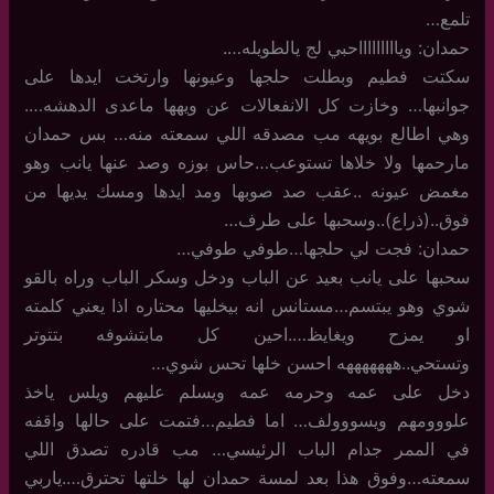
تلمع…
حمدان: وياااااااااحبي لج يالطويله….
سكتت فطيم وبطلت حلجها وعيونها وارتخت ايدها على
جوانبها… وخازت كل الانفعالات عن ويهها ماعدى الدهشه….
وهي اطالع بويهه مب مصدقه اللي سمعته منه… بس حمدان
مارحمها ولا خلاها تستوعب…حاس بوزه وصد عنها يانب وهو
مغمض عيونه ..عقب صد صوبها ومد ايدها ومسك يديها من
فوق..(ذراع)..وسحبها على طرف…
حمدان: فجت لي حلجها…طوفي طوفي…
سحبها على يانب بعيد عن الباب ودخل وسكر الباب وراه بالقو
شوي وهو يبتسم…مستانس انه بيخليها محتاره اذا يعني كلمته
او يمزح ويغايظ….احين كل مابتشوفه بتتوتر
وتستحي..هههههههه احسن خلها تحس شوي…
دخل على عمه وحرمه عمه ويسلم عليهم ويلس ياخذ
علووومهم ويسووولف… اما فطيم…فتمت على حالها واقفه
في الممر جدام الباب الرئيسي… مب قادره تصدق اللي
سمعته…وفوق هذا بعد لمسة حمدان لها خلتها تحترق….ياربي