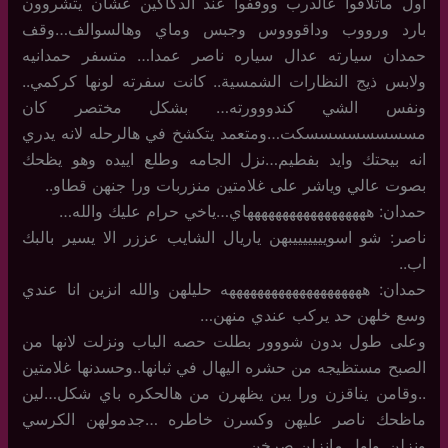
اول ماتلاقوا عالدرب ووقفوا عند الدكاكين عشان يتشروون
بارد ورووب وداقوووس وجبس وماي وهالسوالف…وقف
حمدان سيارته عدال سياره ناصر عمدا… متسفر حمدانيه
ولابس ذيج النظارات الشمسية.. كانت سفرته لونها كركمي..
ونفس الشي كندووورته… بشكل مختصر كان
مسسسسسسسسكت…ومتعمد يتكشخ في هالرحله لانه يدري
انه بيحتك وايد بفطيم…نزل الجامه وطلع اييده وهو يظحك
بصوت عالي وياشر على غلامتين منزربات ورا جنهن قطاو..
حمدان: ههههههههههههههههههاي…ياخي حرام عليك والله…
ناصر: شو اسويييييييبهن ياريال الشايب عززر الا يسير بالبك
اب..
حمدان: ههههههههههههههههههههه حليلهن والله انزين انا عندي
وسع خلهن حد يركب عندي منهن…
وعلى طول بدون شووور بطلت حصه الباب ونزلت لانها من
الصبح مستظيجه من حشره اليهال في ثبانها..وحسدنها غلامتين
..وقامن يناقزن ورا يبن يظهرن من هالحكره باي شكل…لين
ماظحك ناصر عليهن وكسرن خاطره …جدمولهن الكرسي
ونزلن..واول مانزلن صرخن…