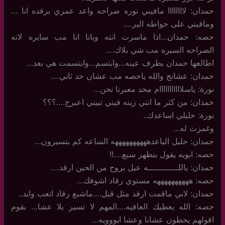
حمدان: لاااااااا مافيني نوره صراحه واعد عمري برقده انا …
ومافيني على حواطه البر….
حصه: حمدان…اذا ماسرت انته ويانا انا مب سايره لانه
الصراحه السيره مب شي بلاك….
اطالعها حمدان بطرف عينه…وابتسم…وابتسمت هي بعد…
حمدان: عشانج والله ياحصه مب عشان حد ثاني….
نورة: ياسلااااااااااام محد معبرنا نحن…
حمدان: من كثر ما انتي زينه فيني تبيني اعبرج….؟؟؟
نورة: حليلي اساعدك..
وغمزت له…
حمدان: حليل الياعدههههههههههه الساعه كم بتسيرون…
حصه: ابويه يقول بنظهر سبع….!!
حمدان: ياللــــــــــــه عيل بروح من الحين ارقد….
حصه: ههههههههههه مستوي رقاد اشوفك…
حمدان: لاني ماقمت ارقد مثل قبل….ماشبع رقاد اتعب وايد..
حصه: الله يعطيك العافيه….المهم لا تسير بلا عشا… بقوم
اقولهم يحطون عشانا وعشا ابووويه…