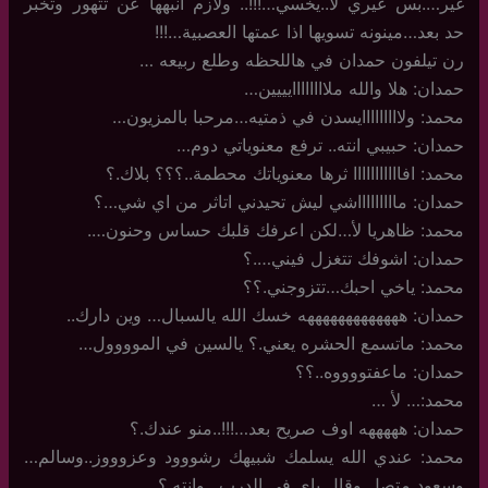
غير….بس غيري لا..يخسي…!!!.. ولازم انبهها عن تتهور وتخبر
حد بعد…مينونه تسويها اذا عمتها العصبية…!!!
رن تيلفون حمدان في هاللحظه وطلع ربيعه …
حمدان: هلا والله ملاااااااايييين…
محمد: ولااااااااايسدن في ذمتيه…مرحبا بالمزيون…
حمدان: حبيبي انته.. ترفع معنوياتي دوم…
محمد: افااااااااااا ثرها معنوياتك محطمة..؟؟؟ بلاك.؟
حمدان: ماااااااااشي ليش تحيدني اتاثر من اي شي…؟
محمد: ظاهريا لأ…لكن اعرفك قلبك حساس وحنون….
حمدان: اشوفك تتغزل فيني….؟
محمد: ياخي احبك…تتزوجني.؟؟
حمدان: هههههههههههههه خسك الله يالسبال… وين دارك..
محمد: ماتسمع الحشره يعني.؟ يالسين في الموووول…
حمدان: ماعفتووووه..؟؟
محمد:… لأ …
حمدان: هههههه اوف صريح بعد…!!!..منو عندك.؟
محمد: عندي الله يسلمك شبيهك رشووود وعزوووز..وسالم…
وسعود متصل وقال ياي في الدرب…وانته.؟