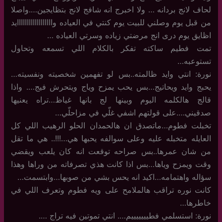
لحاف لانج بردانه … ولا اخبرج انه شافج لانج بتظايجين….واصلا
من قبل يوم وصلني للبيت يوم كنتي في العياده واااااااااااااااااايد
اظايق يوم درى انج مرضتي زياده وسرتي العياده …
تمت فطيم ساكته تفكر بالكلام اللي تسمعه وتحاول
تستوعبه…
نورة: انتي وايد ظالمته..بس لو تفهمين شخصيته ونفسيته…
يحبج وايد ويحاتيج…بس يحب يمزح وياج ويتحرش فيج…. واذا
قالج هالكلمه اليوم وبينها لج بانها غياظ…تراه يعنيها
صدقيني….على قولتهم اشفي غلّي في مزاحلّي…
تخبلت فطوم…ماتصدق ان هالحمدان الحلو الرهيب اللي كل
العايله متخبله عليه وعلى سوالفه يحبها هي…!!!.. هي ما تقل
من شان عمرها..بس صراحه توقعت انه كان يلعب ويقضي
وقت ويمزح وياها…بس اذا كانت هذي تصرفاته من وراها وهذا
سؤاله واهتمامه…اكيد انه يحس بشي من صوبها…وابتسمت…
كانت نوره تراقب هالملامح على ويه فطوم وتعرف اللي في
خاطرها…
نورة: استسلمي فطيييييييم…. انتي تموتين فيه تراج ….