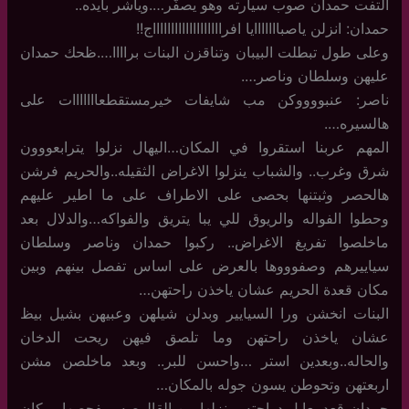
التفت حمدان صوب سيارته وهو يصفّر….وياشر بايده..
حمدان: انزلن ياصبااااااايا افراااااااااااااااااااج!!
وعلى طول تبطلت البيبان وتناقزن البنات براااا….ظحك حمدان
عليهن وسلطان وناصر….
ناصر: عنبووووكن مب شايفات خيرمستقطعااااااات على
هالسيره….
المهم عربنا استقروا في المكان…اليهال نزلوا يترابعووون
شرق وغرب.. والشباب ينزلوا الاغراض الثقيله..والحريم فرشن
هالحصر وثبتنها بحصى على الاطراف على ما اطير عليهم
وحطوا الفواله والريوق للي يبا يتريق والفواكه…والدلال بعد
ماخلصوا تفريغ الاغراض.. ركبوا حمدان وناصر وسلطان
سياييرهم وصفوووها بالعرض على اساس تفصل بينهم وبين
مكان قعدة الحريم عشان ياخذن راحتهن…
البنات انخشن ورا السيايير وبدلن شيلهن وعبيهن بشيل بيظ
عشان ياخذن راحتهن وما تلصق فيهن ريحت الدخان
والحاله..وبعدين استر …واحسن للبر.. وبعد ماخلصن مشن
اربعتهن وتحوطن يسون جوله بالمكان…
حمدان قعد يعابل دراجته وينزلها من القالوصه ويفحصها…وكان