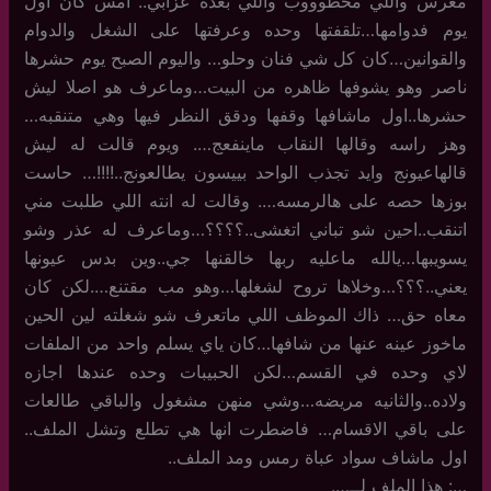
معرس واللي مخطوووب واللي بعده عزابي.. امس كان اول
يوم فدوامها…تلقفتها وحده وعرفتها على الشغل والدوام
والقوانين…كان كل شي فنان وحلو… واليوم الصبح يوم حشرها
ناصر وهو يشوفها ظاهره من البيت…وماعرف هو اصلا ليش
حشرها..اول ماشافها وقفها ودقق النظر فيها وهي متنقبه…
وهز راسه وقالها النقاب ماينفعج…. ويوم قالت له ليش
قالهاعيونج وايد تجذب الواحد بييسون يطالعونج..!!!!… حاست
بوزها حصه على هالرمسه…. وقالت له انته اللي طلبت مني
اتنقب..احين شو تباني اتغشى..؟؟؟؟…وماعرف له عذر وشو
يسويبها…يالله ماعليه ربها خالقنها جي..وين بدس عيونها
يعني..؟؟؟…وخلاها تروح لشغلها…وهو مب مقتنع….لكن كان
معاه حق… ذاك الموظف اللي ماتعرف شو شغلته لين الحين
ماخوز عينه عنها من شافها…كان ياي يسلم واحد من الملفات
لاي وحده في القسم…لكن الحبيبات وحده عندها اجازه
ولاده..والثانيه مريضه…وشي منهن مشغول والباقي طالعات
على باقي الاقسام… فاضطرت انها هي تطلع وتشل الملف..
اول ماشاف سواد عباة رمس ومد الملف..
…: هذا الملف لــ….