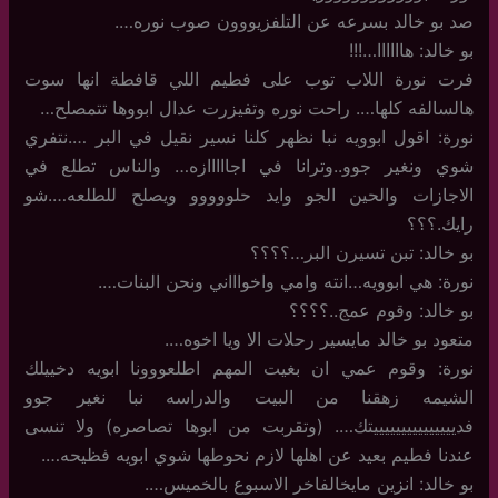
صد بو خالد بسرعه عن التلفزيووون صوب نوره….
بو خالد: هاااااا…!!!
فرت نورة اللاب توب على فطيم اللي قافطة انها سوت
هالسالفه كلها…. راحت نوره وتفيزرت عدال ابووها تتمصلح…
نورة: اقول ابوويه نبا نظهر كلنا نسير نقيل في البر ….نتفري
شوي ونغير جوو..وترانا في اجااااازه… والناس تطلع في
الاجازات والحين الجو وايد حلووووو ويصلح للطلعه….شو
رايك.؟؟؟
بو خالد: تبن تسيرن البر…؟؟؟؟
نورة: هي ابوويه…انته وامي واخواااني ونحن البنات….
بو خالد: وقوم عمج..؟؟؟؟
متعود بو خالد مايسير رحلات الا ويا اخوه….
نورة: وقوم عمي ان بغيت المهم اطلعووونا ابويه دخييلك
الشيمه زهقنا من البيت والدراسه نبا نغير جوو
فديييييييييييييييتك…. (وتقربت من ابوها تصاصره) ولا تنسى
عندنا فطيم بعيد عن اهلها لازم نحوطها شوي ابويه فظيحه….
بو خالد: انزين مايخالفاخر الاسبوع بالخميس….