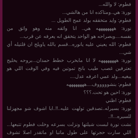
فطوم: لا والله…
نورة: هي..ومتاكده انا من هالشي…
فطوم: وايد متخققه بولد عمج الطويل …
نورة: ههههههههه هي.. انا واثقه منه وهو واثق من
نفسه….وبصراحه هو الواحد يتخقق انه يعرفه عن قرب…
فطوم: الله يعيني عليه يانوره…قسم بالله ياويلج ان قلتيله أي
شي…
نورة: ههههههههه لا انا مابخرب خطط حمدان…بروحه يخليج
تعترفين غصب طيب بانج تموتين فيه وفي الوقت اللي هو
يبغيه…ولد عمي اعرفه عدل….
فطوم: بنشوووووف….ههههههههه
نورة: احين هو تحت.؟؟؟
فطوم: اظني
نورة: بسيرله..تصدقين تولهت عليه..!!..ابا اشوف شو مجهزلنا
للسيره…!!..
نشت نورة لبست شيلتها ونزلت بسرعه وخلت فطوم تتبعها…
اللي سارت حجرتها على طول ماتبا او ماتقدر اصلا تشوف