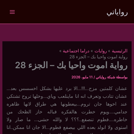
خطي
رواياتي
لى
لمحتوى
الرئيسية
روايات
دراما اجتماعية
رواية اموت واحيا بك – الجزء 28
رواية اموت واحيا بك – الجزء 28
بواسطة
شبكة رواياتي
/
11 مايو، 2026
عشان كلمتين مزح…!!!…الا برد عليها بشكل اخسسس بعد…
عشان تتادب وتعرف انه انا ماينلعب وياي…وخلها تروح تشتكي
عند اخوها جان تروم…بيعطونها هي طراق لانها ظاهره
جدامي….ويوم خطرت هالفكره فباله خاز الظحك من
خاطره….فطوم تنصفع..؟؟؟ لا والله حشى… ما صار ولا
استوى ولا انولد بعده اللي بيصفع فطوم…الا جان انا ممكن..انا