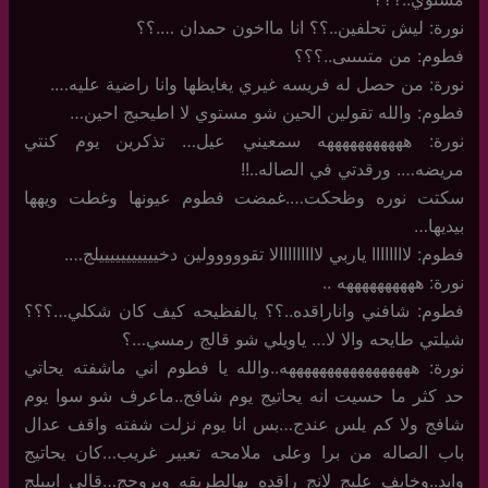
نورة: ليش تحلفين..؟؟ انا مااخون حمدان ….؟؟
فطوم: من متىىىىى..؟؟؟
نورة: من حصل له فريسه غيري يغايظها وانا راضية عليه….
فطوم: والله تقولين الحين شو مستوي لا اطيحبج احين…
نورة: هههههههههههه سمعيني عيل… تذكرين يوم كنتي
مريضه…. ورقدتي في الصاله..!!
سكتت نوره وظحكت….غمضت فطوم عيونها وغطت ويهها
بيديها…
فطوم: لاااااااا ياربي لااااااااالا تقووووولين دخيييييييييييلج….
نورة: ههههههههههه ..
فطوم: شافني واناراقده..؟؟ يالفظيحه كيف كان شكلي…؟؟؟
شيلتي طايحه والا لا… ياويلي شو قالج رمسي…؟
نورة: هههههههههههههههههه..والله يا فطوم اني ماشفته يحاتي
حد كثر ما حسيت انه يحاتيج يوم شافج..ماعرف شو سوا يوم
شافج ولا كم يلس عندج…بس انا يوم نزلت شفته واقف عدال
باب الصاله من برا وعلى ملامحه تعبير غريب…كان يحاتيج
وايد..وخايف عليج لانج راقده بهالطريقه وبروحج…قالي اييبلج