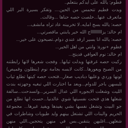
فطوم: يالله على ايدكم بنتعلم..
وبدت فطيم تتحمس من الحين…. وتفكر بسيرة البر اللي
ماتعرف عنها…خلصت حصه حناها …وقالت..
حصه: يالله بسج امايه..لا تخربينه عاد تراه مانشف…
ام خالد: يزااااااااااج الله خير يابنتي ماقصرتي…
حصه: يالله انا بسير ارقد عندي دوام..تصبحون على خير…
فطوم +نورة: وانتي من اهل الخير…
ام خالد: نوم العوافي فديتج…
ركبت حصه غرفتها وبدلت ثيابها.. وفجت شعرها لانها رابطتنه
من الصبح ويعورها…كانت لابسه بجامة نوم (بنطلون وقميص)
لونها وردي وعليها دباديب صغار…فتحت حصه كبتها تطلع ثياب
تلبسهن باجر للدوام…وبعد ما اختارت اللي تبغيه وجهزته بندت
الليت وشغلت الابجوره اللي عدال السرير…وانسدحت…سالفة
شغلها هذي فتحت نفسيتها شوي عالدنيا…حست انها تطلع من
جو البيت وتشغل نفسها بشي يفيدها ويفيد غيرها… مجموعة
الحريم والبنات اللي تشتغل بينهم وايد طيوبات وشاطرات في
شغلهن…اغلبهن يتنقبن..بس في منهن يتحجبن..اللي منهن