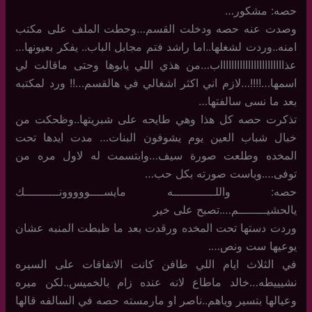
حصه: مشكور…
وصدت عنه حصه ودخلت القسم…وحطت الملف على مكتب
امنه..وردت لشغلها..اما راشد فتم مجابل الباب.. يفكر بعيونها…
عذاااااااااااااااااااااااب…من هذي اللي يابوها وحتى ماقالت لي
اسمها…!!!!…لازم اني اكثر اشغالي في هالقسم…!! ورد لمكتبه
بعد ما نسى سالفتها…
تذكرت حصه كل هذا وهي طايحه على شبريتها..وظحكت من
خبال شباب العين يوم يشوفون البنات… مدت ايدها تحت
المخده وطلعت صورة سيف…وابتسمت له لاول مره من
توفى….وباست صورته بكل حب…
حصه: واللــــــــــــه مايســــووووونــــــــــك
يالحشيــــــــم….تصبح على خير
وردت دستها تحت المخده ورقدت بعد ما ظبطت المنبه عشان
يوعيها ست ونص….
في الثلاث ايام اللي طافن كانت الاتفاقات على السيره
نشيييطه…خالد ماطاع لانه عنده زام بالخميس..لكن ميره
وعيالها بتسير وياهم..ناصر او مارمسته حصه في السالفه قالها