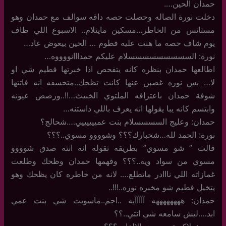
حمدان الحين….
دخلت نورة الصاله وحصلت حصه داقه سوالف مع حمدان وهو
مستانس من الخاطر…مسكين ماينلام.. الاسبوع اللي طاف
يوم شاف حصه ما هنت عليه فطوم … الحين بيعوض عاد…
نورة: السسسسسسسسسلام عليكم حمدااانووووه…
اطالعها حمدان بنظره كانه يتفحص اذا خبرتها فطيم شي او
لا… بس نوره غصبن عنها كانت تظحك..متحسفه انه فاتتها
شوفة حمدان باعترافه الملتوي الخبيث…!!..ورصص عيونه
وابتسم كانه يبا يقولها انه يعرف باللي داستنه…
حمدان: وعليج السسسسلام بنت عمييييييي….شحالج؟
نورة: الحمد لله…شخبارك؟؟؟ وشوووو مسوي..؟؟؟
قالت ” شو مسوي” بطريقه تقوله انه انته صدق شوووو
مسوي من سواد ويه..؟؟؟ وفهمها حمدان وظحك وطلعت
غمازاته اللي نااادر ماتطلع…. لانه من خاطره كان يظحك وهو
يتخيل فطيم شو مخبره نوره..!!!..
حمدان: ههههههههه آآآآآيه ..احم..ماسويت شي بنت عمي
ابد….ليش سامعه شي انتي..؟؟