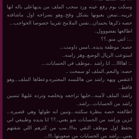
وسكت يوم رفع عينه ورد سحب الملف من يديهاعلى باله انها
غريبه…تمعن بعيونها بشكل وقح..وهو بصراحه اول ماشافته
حصه ذكرها بحمدان…نفس الملامح تقريبا خصوصا الحواجب…
اطالعها بفضووول..
…: انتي منو..؟؟
حصه: موظفة يديده…امس داومت…
استوعب الريال الوضع..وهز راسه..
..: اهااااا…. انا راشد ..موظف في الحسابات….
حصه: والنعم..الملف لو سمحت ..
اعتفس ويهه راشد من هاللبسه المعتبره.وعطاها الملف…وهو
قافط..
راشد: الملف لآمنه…خليها تراجعه وتخلصه وترده عليهلا تنسين
راشد من الحسابات…راشد..
اطالعته حصه بنظرة سكتته…وتبين انه طولها وهي قصيره…
انزين وراشد من الحسابات شو يعني..؟؟ انا يديده وطبيعي اني
بحفظ اول موظف التقي به!!!..مب من كثرهم اللي شفتهم
يعني…راشد من الحسابات من صعوبتها..!!!…