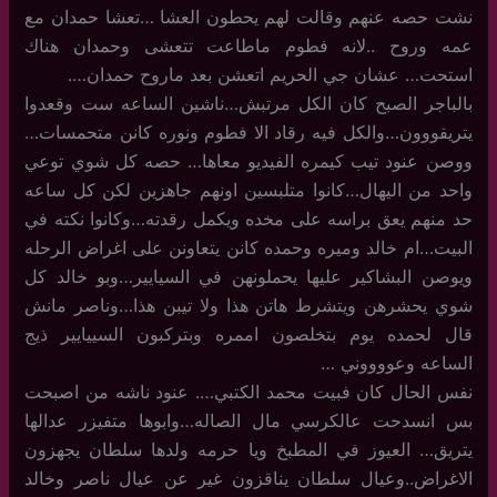
نشت حصه عنهم وقالت لهم يحطون العشا …تعشا حمدان مع
عمه وروح ..لانه فطوم ماطاعت تتعشى وحمدان هناك
استحت… عشان جي الحريم اتعشن بعد ماروح حمدان….
بالباجر الصبح كان الكل مرتبش…ناشين الساعه ست وقعدوا
يتريقووون…والكل فيه رقاد الا فطوم ونوره كانن متحمسات…
ووصن عنود تيب كيمره الفيديو معاها… حصه كل شوي توعي
واحد من اليهال…كانوا متلبسين اونهم جاهزين لكن كل ساعه
حد منهم يعق براسه على مخده ويكمل رقدته…وكانوا نكته في
البيت…ام خالد وميره وحمده كانن يتعاونن على اغراض الرحله
ويوصن البشاكير عليها يحملونهن في السيايير…وبو خالد كل
شوي يحشرهن ويتشرط هاتن هذا ولا تيبن هذا…وناصر مانش
قال لحمده يوم بتخلصون اممره وبتركبون السييايير ذيج
الساعه وعووووني …
نفس الحال كان فبيت محمد الكتبي…. عنود ناشه من اصبحت
بس انسدحت عالكرسي مال الصاله…وابوها متفيزر عدالها
يتريق… العيوز في المطبخ ويا حرمه ولدها سلطان يجهزون
الاغراض..وعيال سلطان يناقزون غير عن عيال ناصر وخالد