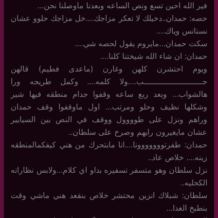
فير الله احين تسع ونص الساعه وبعدنا ماوصلنا نحن…
حصه: حمدان..دخيلك لا تعكر مزاجك….خل مزاجك حلوو عشان
نستانس وياك….
سكت حمدان…مايروم يقول لحصه شي….
حمدان: ان شاء الله شيختنا كلنا….
ويوم احتشرن كلهن وغارن (ماعدى فطيم) قالهن
جــــــــــــــــــــــــب….ولا كلمه…. وكمل طريجه ورا
هالشواب… وبعد ربع ساعه وقفوا جدام منطقه فيها شير
وشكلها نظيف وحلو ومرتب… اول ماوقفوا وقف حمدان
وراهم ونزل على طوووول ووقف في النص بين السيايير
عشان مايغيرون رايهم وصرخ على سلطان..
حمدان: طفرتووووووونا….انا مابتحرك من هني كيفكمالمنطقه
زينه…. خلاص عاد..
نزل سلطان وهو متسفر تسفيره بداو اي كلام…ولابس نظاراته
الكحليه..
سلطان: شبلاك انزين محتشر خلاص بنقعد هني ماشي وقت
بنطبخ الغدا…