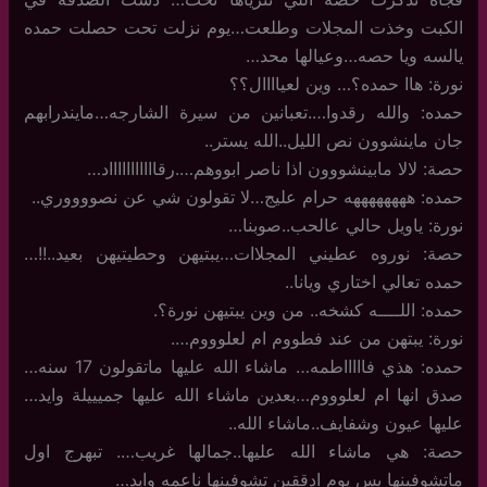
الكبت وخذت المجلات وطلعت…يوم نزلت تحت حصلت حمده
يالسه ويا حصه…وعيالها محد…
نورة: هاا حمده؟… وين لعياااال؟؟
حمده: والله رقدوا….تعبانين من سيرة الشارجه…مايندرابهم
جان ماينشوون نص الليل..الله يستر..
حصة: لالا مابينشووون اذا ناصر ابووهم….رقاااااااااااد…
حمده: ههههههههه حرام عليج…لا تقولون شي عن نصووووري..
نورة: ياويل حالي عالحب..صوبنا…
حصة: نوروه عطيني المجلاات…يبتيهن وحطيتيهن بعيد..!!…
حمده تعالي اختاري ويانا..
حمده: اللــــه كشخه.. من وين يبتيهن نورة؟.
نورة: يبتهن من عند فطووم ام لعلوووم….
حمده: هذي فاااااطمه… ماشاء الله عليها ماتقولون 17 سنه…
صدق انها ام لعلوووم…بعدين ماشاء الله عليها جميييلة وايد…
عليها عيون وشفايف..ماشاء الله..
حصة: هي ماشاء الله عليها..جمالها غريب…. تبهرج اول
ماتشوفينها بس يوم ادققين تشوفينها ناعمه وايد…