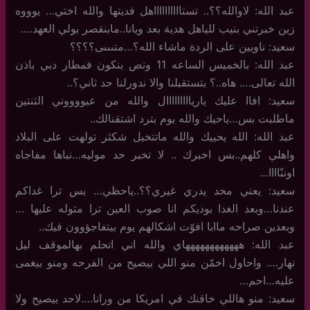
عبد الله: لاوالله؟؟.. تستااااااااااهل فديتها والله اختي… يوووه
زين خبرتني بنيب للياهل هدية بعد ويانا..مابنقصر بولي العهد….
سعيد: ناويين على الردة ماشاء الله؟…متىىىى؟؟؟؟
عبد الله: بالخميس الساعه 11 ونص بنكون فمطار دبي باذن
الله تعالى…. هاه..؟ بتستقبلنا والا ندورلنا حد ثاني؟..
سعيد: افاا عليك ياريااااااااال والله من عيووووني الثنتين
ماطلبت بس…ياحيك والله يوم بترد اشتقنالك..
عبد الله: الله يحييك والله ماتتخيل شكثر تولهت على البلاد
واهلي كلهم..بس اخبرك .. لا تخبر حد موليه…نباها مفاجاه
اوننّاااا…
سعيد: يعني محد يدري غيري؟؟..ياحظي… بس ترا غداكم
عندنا…وبعد الغدا بوديكم انا صوب العين ترا متوله عليها …
وبعدين صراحه ماابا افوّت اشكالهم يوم بيتفاجؤوون فيك..
عبد الله: ههههههههههههاي والله اني اتحلم بهالموقف ليل
نهار…. واحاول اخمّن منو اللي بيصيح من الفرحه ومنو بيغمى
عليه…احم…
سعيد: منو هاللي خاقنك في امريكا من ورانا….لاحد بيصيح ولا