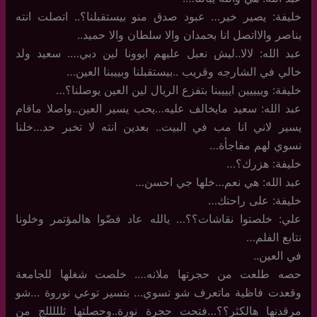
خليفة: يصير خير… عبود صدق منو بيستقبلنا؟.. اتصلت انته
بناصر والااتصل انا بحمدان والا سلطان والا حميد..
عبد الله: لالا..ليش نعبل عليهم ايوونا لين دبي…. سعيد ولد
خالي في الشارجه وقريب ..بيستقبلنا وبييبنا العين…
خليفة: وييييين ايييبنا بتفزع الريال لين العين يوصلنا؟…
عبد الله: سعيد مايخالف عليه…يحب يسير العين..واصلا ماقام
يسير لاني انا مب في البيت.. بعدين انته لا تخبر حد…خلنا
نسوي لهم مفاجأة…
خليفة: هزرك؟…
عبد الله: هي نعم…خلها جي احسن…
خليفة: على راحتك…
علي: خلصتوا نقاشات؟؟… يالله عاد فضّوا هالمؤتمر وخلونا
نتابع الفلم…
في العين..
حصه طلعت من حجرتها ملانه…. خلصت شغلها للجامعة
وقعدت فاظية ماتعرف شو تسوي… بتسير توعي نوروة …شو
مرقدنها هالكثر؟؟…فتحت حجرة نورة..وحصلتها ثلللللج من