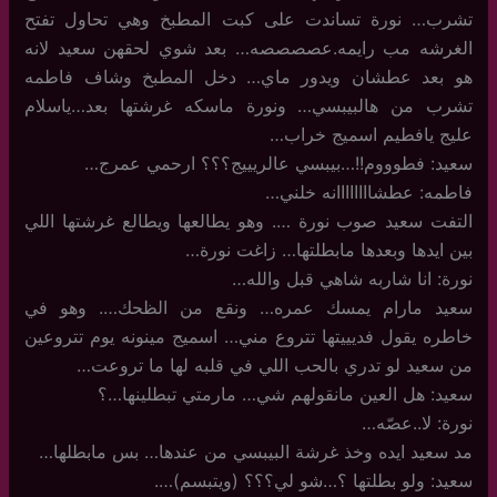
تشرب… نورة تساندت على كبت المطبخ وهي تحاول تفتح
الغرشه مب رايمه.عصصصصه… بعد شوي لحقهن سعيد لانه
هو بعد عطشان ويدور ماي… دخل المطبخ وشاف فاطمه
تشرب من هالبيبسي… ونورة ماسكه غرشتها بعد…ياسلام
عليج يافطيم اسميج خراب…
سعيد: فطوووم!!…بيبسي عالريييج؟؟؟ ارحمي عمرج…
فاطمه: عطشاااااااانه خلني…
التفت سعيد صوب نورة …. وهو يطالعها ويطالع غرشتها اللي
بين ايدها وبعدها مابطلتها… زاغت نورة…
نورة: انا شاربه شاهي قبل والله…
سعيد مارام يمسك عمره… ونقع من الظحك…. وهو في
خاطره يقول فديييتها تتروع مني… اسميج مينونه يوم تتروعين
من سعيد لو تدري بالحب اللي في قلبه لها ما تروعت…
سعيد: هل العين مانقولهم شي… مارمتي تبطلينها…؟
نورة: لا..عصّه…
مد سعيد ايده وخذ غرشة البيبسي من عندها… بس مابطلها…
سعيد: ولو بطلتها ؟…شو لي؟؟؟ (ويتبسم)….