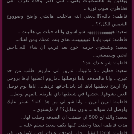
وبعدين بلا هالشكليات يعني… انتي اكثر وحده تعرف اللي
فخاطري صوب نورة…
فاطمه: بالله؟!!…يعني انته ماخليت هالشي واضح وضوووح
الشمس للكل؟؟…
سعيد: ههههههههههههه شو اسوي والله خبلت بي هالبنت…
فاطمه: عيب يابابا عيييييييب…هذي بنت عمتك ومن اهلك…
سعيد: وبتستوي حرمه اخوج بعد قريب ان شاء الله…احين
انجبي وسمعيني…
فاطمه: شو عندك بعد؟…
سعيد: فطيم ..لا تذليينا… تدرين اني ماروم اطلب من حد
غيرج… وانا هالصدفه اباها توصللها…ماروم اعطيها اياها بروحي
ولا اريدج تعطينها اياها ايد بايد..اخافها تردها…. اباها يوم توصل
العين تشوفها…خشيها في شنطتها باي طريقه…المهم توصل…
فاطمه: انزين انزين… وانا شو لي من هذا كله؟ اتستر عليك
واوصل لك سوالف…بدون مقابل؟؟ لا مايستوي…
سعيد: والله لج 500 ان ظمنت ان الصدفه وصلت لها…
مدت فاطمه ايدها وحطت كفها بكف سعيد تسلم عليه….
فاطمه: Deal اتفقنا….خل الصدفه عندك احين لانها هي في