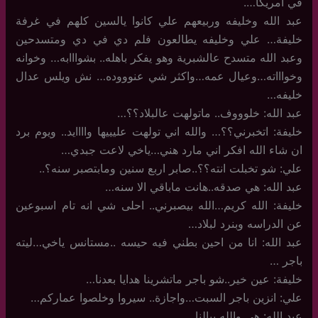
في امريكا….
عبد الله وخليفه وربيعهم علي كانوا يالسين كلهم في غرفة
خليفة… علي وخليفه يطالعون فلم دي في دي ومتسدحين
وعبد الله متسدح عالشبرية وهو يفكر باهله.. بشوااابه… وخوانه
وخواااته…وعيال عمه…واكثر شي عنوووده… نش ويلس عدال
خليفه…
عبد الله: خلوووف.. ماتولهت عالبلاد؟؟…
خليفة: اتخبرني؟؟… والله اني تولهت عليييها واااايد.. ويوم برد
ان شاء الله افكر اني مارد هني…ياخي لاعت جبدي…
علي: شو تخبلت انته؟؟..صابر اربع سنين ومابتصبر سنه؟..
عبد الله: هي صدقه..هانت ماباقي الا سنه…
خليفة: الله كريم…الله بيصبرني.. احلى شي انه تام اسبوعين
عن الدراسه وبنرد لبلاد…
عبد الله: انا من احين بطني فيه حيسه ..مستانس ياخي…ليته
باجر …
خليفة: عين خير..شو باجر ماتشرينا هدايا بعدنا…
علي: انزين باجر السبت…واجازة.. سيروا وخلصوا عماركم…
عبد الله: هي والله يبالنا….