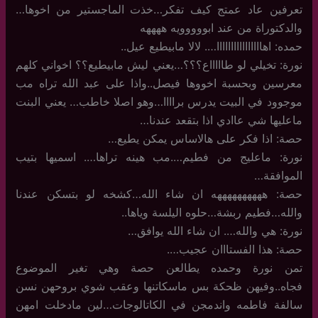
تعرفين عاد عمتج كيف تفكر…خذت الماجستير من اخوها…
والدكتوراة من عند ابووووويه ههههه
حمده: اهاااااااااااااااا…. لالا مابيطيع عيل..
نورة: تخيلي لو طاااااع؟؟؟…يعني ليش مابيطيع؟؟ اخواني كلهم
معرسين وبحسبة اخووها فيصل..واذا على عبد الله تراه مب
موجوود في البيت يدرس براااا…وهو اصلا خاطب… يعني البنت
ماعليها شي عاادي اذا بتقعد عندنا…
حصة: اذا فكر على هالاساس يمكن يطيع…
نورة: ماعليج من فطيم….مب هينه تراها…. اسميها بتيب
الموافقة…
حصة: ههههههههههه ان شاء الله…كشخه لو بتسكن عندنا
والله…فطيم ربشة…حلوه اليلسة وياها..
نورة: هي والله…. ان شاء الله يوافق…
حصة: هذا الفستااان عجيب….
تمن نورة وحمده يطالعن حصة وهي تغير الموضوع
فجاه..وفيهن ظحكة بس ماسكاتنها وعقب شوي بروحهن نسن
سالفة فاطمه واندمجن في الكاتالوجات…لين مادخلت امهن