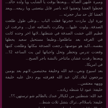
وميرة عليهن الصالة …وبعدها بوقت يا الشايب ويا ولده خالد…
فحطوا العشا وتعشوا لانه ناصر قايل بيتعشى ويا ربيعه….وبعد
العشا كل حد سار حجرته …
نورة اول ماردت حجرتها قفلت الباب …وعلى طول طلعت
الصدفة…ولوت عليها…. وفكرت بالسالفه عدل… وعرفت ان
فطيم اللي خشت الصدفة في شنطتها…لانها اخر وحده كانت
في الغرفه بعد ماطلعوا…وطبعا مستحيل سعيد يحطها
بنفسه…اكيد هو موصنها…رجعت الصدفة مكانها وطلعت كتبها
وقعدت تدرس وتحظر وتحل واجباتها لين يت الساعه 12…
وبعدها رقدت عشان ماتتاخر بالنشة باجر الصبح…
في امريكا..
بعد اسبوع ونص…عبد الله وخليفة مختبصين..لانهم بعد يومين
بيرجعون لبلاد..كان عبد الله فغرفته يوم دخل عليه خليفة
وويهه معتفس…
خليفة: عبود ابا شنطه زياده…
عبد الله: شنطتين من لكبااار عندك يالظالم شو ترستهن.؟؟..
خليفة: ياسلااام…تراك بتشل ثلاث شنط…