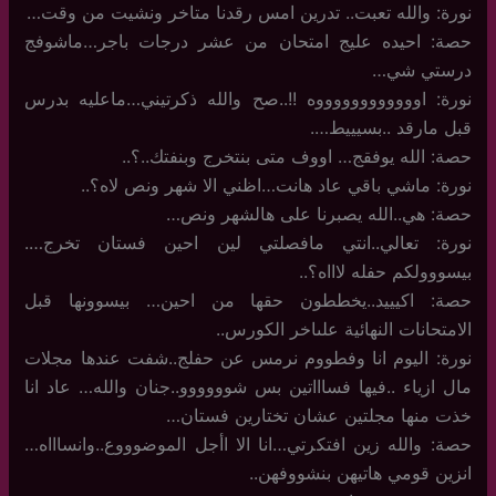
نورة: والله تعبت.. تدرين امس رقدنا متاخر ونشيت من وقت…
حصة: احيده عليج امتحان من عشر درجات باجر…ماشوفج
درستي شي…
نورة: اووووووووووووه !!..صح والله ذكرتيني…ماعليه بدرس
قبل مارقد ..بسيييط….
حصة: الله يوفقج… اووف متى بنتخرج وبنفتك..؟..
نورة: ماشي باقي عاد هانت…اظني الا شهر ونص لاه؟..
حصة: هي..الله يصبرنا على هالشهر ونص…
نورة: تعالي..انتي مافصلتي لين احين فستان تخرج….
بيسووولكم حفله لاااه؟..
حصة: اكيييد..يخططون حقها من احين… بيسوونها قبل
الامتحانات النهائية علىاخر الكورس..
نورة: اليوم انا وفطووم نرمس عن حفلج..شفت عندها مجلات
مال ازياء ..فيها فساااتين بس شوووووو..جنان والله… عاد انا
خذت منها مجلتين عشان تختارين فستان…
حصة: والله زين افتكرتي…انا الا اأجل الموضوووع..وانساااه…
انزين قومي هاتيهن بنشووفهن..