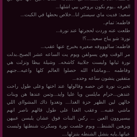
الغرفه ..يوم بكون بروحي بيي اشلها…
سعيد: فديت ماي سيستر انا…خلاص بحطها في الكبت…
فاطمه: تمام..
طلعت عنه وردت لحجرتها عند نورة…
نورة: شو يباج سعيد….؟!
فاطمه: سالوووفه صغيره بخبرج عنها عقب…
مر الوقت وهن يسولفن ويوم يت الساعه عشر الصبح..بدلت
نورة ثيابها ولبست جلابية كاشخه.. وشيلة بيظا ونزلت هي
وفاطمه …وماشاء الله حصلوا العالم كلها واعيه…جنهم
متفقين ينشون ساعه وحده…
تخبرت نورة عن حصه وقالولها عند اختها وعلى طول راحت
عندهن…حرام مايلسن ويا عليا وايد…وتمن عندها هن وبنات
خالهن لين الظهر حزة الغدا…. وتغدوا ذاك المشوااي اللي
ماشي عقبه… وعقب الغدا على طول قالهم ناصر انهم
بيسيروون العين … ركبن البنات فوق عشان يلبسن عبيهن
ويزهبن الشنط… ويوم خلصت نورة وسكرت شنطتها ولبست
عباتها..يايه بتشل الشنطه بتنزلها….