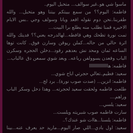
ماسوا شي هو..غير سوالف… متخبل اليوم..
فاطمه: اليوم؟؟ من سمع بييتكم بيتنا وهو متخبل… والله
طفربنا..نحن دوم نقوله اقعد ويانا وسولف وجي ..بس الايام
الاخيره قمنا نطلب منه يطلع برا البيت….
تمت نورة تظحك وهي قافطه…لهالدرجه يعني؟؟ فديتك والله
اثرة حالي من حاله…كملن ريوقن وسارن فوق.. كانت توها
الساعه ثمان ومحد نش بعدهم رقود…دخلن الحجره وسكرن
الباب وقعدن يسوولفن رباعه.. وبعد شوي سمعن دق عالباب…
فاطمه: هاااااااااااااااا
سعيد: فطيم..تعالي حجرتي اباج شوي…
فاطمه: انزين… (صدت صوب نورة).. برد لج…
طلعت فاطمه ولحقت سعيد لحجرته… وهذا دخل وسكر الباب
وراهم….
سعيد: يلسي…
سارت فاطمه صوب شبريته ويلست…
فاطمه: يلسنا…هاات شو عندك؟..
سعيد: اول بادي…اللي صار اليوم…ماريد حد يعرف عنه…بينا