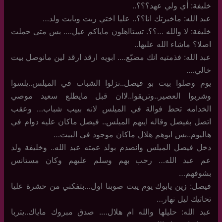
خليفة: أي ولي عهد؟؟؟..
عبد الله: ماخبرتك انا؟؟.. عليا اختي ربت ويابت ولد…
خليفة: لا والله …؟؟. تستااهلون ماياكم عيل…. بس متى حملت
اصلا؟ ماشاء الله عليها..
عبد الله: فذمتيه انك مضيّع…. ابويه ارقد ارقد لين مانوصل بيت
خالي….
يوم وصلوا بيت بو فيصل..نزلوا الشباب في الميلس..يلسوا
وشربوا العصير..وتريقوا..لاان قبل مايطلع سعيد موصي
الخدامه تحط فوالة في الميلس لانه بييب شباب… وعقب
اتصل بفيصل وقاله اييهم الميلس.. فيصل ماكان عليه دوام في
هاليوم..بس ابوهم هلال ماكان موجود في البيت…
دخل فيصل الميلس وانصدم بولد عمته عبد الله.. وخليفة ولد
عم عبد الله… رحب بهم وسلم عليهم وكان مستانس
بشوفهم…
فيصل: زين يابوك يوم ييت صوبنا اول…بتفكني من حشرة عليا
تحاتيك ليل نهار…
عبد الله: حليلها والله ام هلال…. صدق مبروك ماياك..يتربا