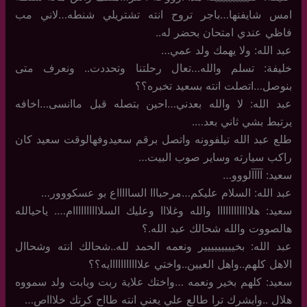
امس شايفنها…باجر تروح انته تشتريلي شنطه…لاني مب
فاظي عندي امتحان بحضر له..
عبد الله: ولا يهمك ولد عمي…
خليفة: تسلم والله…تعال رحلتنا وتحددت.. ونعرف متى
بنوصل…اتصلت انته بسعيد تخبره؟؟
عبد الله: لا والله بعدني…احين بتصله قبل ماانسى…اخافه
يرتبط بشي ثاني بعد….
طلع عبد الله تيلفوونه واتصل برقم سعيدوفهالوقت سعيد كان
راكب سيارته وساير صوب البيت…
سعيد: آآآآلووو…
عبد الله: السلام عليكم…مرحبااا الساااااع بو عسكووور…
سعيد: هلاااااااااااا والله وغلااا وعليك السلاااااااااام…. ياحيالله
هالصووت والله شحالك عبد الله.؟
عبد الله: بخييييييييير ونعمه الحمد لله..شحالك انته وشحاال
الاهل كلهم..واهل العيين..واختي علااااااااااايه؟؟
سعيد: كلهم بخير ونعمه …واختك علاية ربت ويابت ولد سمووه
هلال ..وابشرك ترا طالع علي يعني انته طااح كرتك خلاااص…