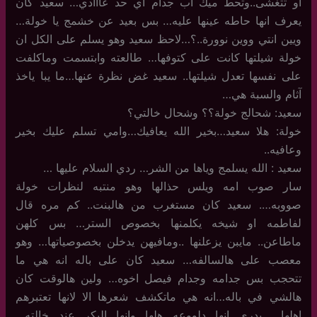
او تتغشى..وتحط ميك اب جدام أي حد عااادي… سعيد كان
يعرف انها حاطه عينها عليه… بس بعيد عن خشمج يا خولة…
ويين انتي ووين نوورة..؟…لاحظ سعيد وهو يسلم على الكل ان
خولة شيلتها كانت على كتوفها… طالعته وابتسمت وماكلفت
على نفسها تعدل شيلتها.. سعيد غض نظرة عنها…ما يبا ياخذ
آثام والسبة هي…
سعيد: شحالج خولة؟؟ وشحال خالتي؟
خولة: هلا سعيد…بخير الله يعافيك…وامي تسلم عليك بخير
وعافيه..
سعيد : الله يسلمج وياها من الشر… ردي السلام عليها …
سار صوب امه ويلس حذالها وهو منتبه لنظرات خولة
صووبه…. سعيد كان مستغرب من هالبنت.. كم مره قال
لفاطمه او شيخه يكلمنها بخصوص الستر… بس كلهن
ماطاعن.. مايبن يزعلنها ..ومافيهن يدخلن بخصوصياتها… وهو
معصب على هالسالفه… سعيد كان على باله انه هي ما
تتحجب بس جدامه وجدام فيصل اخوه… ولين هالوقت كان
هالشي في باله…انه هي ماتكشف شعرها الا لانها تعتبرهم
اهلها… يدري انها دلووعه هلها…وانها البكر عند خالته…