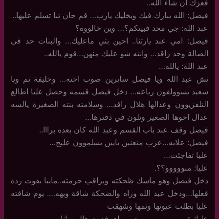
فعزك ان شاء الله..
فيصل: الله يبارك فيك ويخليك يارب… قم جان تبا تسلم عليها..
عبد الله: جي محد فبيتكم؟… وين خالووه؟
فيصل: امي عند يارتنا.. احين بتي ماعليك… والبنات حد في
الصالة وحد راقد… وانته شو عليك منهن…قوم يالله..
عبد الله: يالله…
نش عبد الله ويا فيصل سايرين صوب اخته… وخليفة تم ويا
سعيد يسوولفون رباعه… دخل فيصل قسمه وحصل عليا اطالع
التلفزيوون وعدالها هلال راقد… وسلامته بنته الصغيرة يالسه
عدال اخوها الصغير وتلون في دفترها…
فيصل وقف عند باب القسم وعبد الله كان بعده برااا..
فيصل: علايه…عرب متعنين يايين يسلموون عليج…
عليا تفاجئت…
عليا: منووووو؟؟.
دخل فيصل وهو ماسك ظحكته ويراقب حرمته..مايبا يفوت ردة
فعلها…ودخل عبد الله وراه والضحكة شاقة ويهه…. يوم شافته
عليا بطلت عيونها وثمها وشهقت
عليا: عبوووووووووووود…. واي فديت هالويه انا…