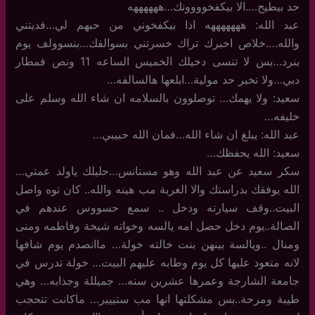
حد بيطيح….الا بيكفخوووونك…ههههههه
عبد الله: هههههههه اذا بيكفخوني من حبهم لي…فديتني
والله….خلاص اخبرك تراك خسرتني بسوالفك…بنسوولف يوم
بنرد…بس لا تنسى دخيلك الخميس الساعه 11 ونص فمطار
دبي…ولا تخبر حد مولية…ابلعها هالسالفه…
سعيد: ولا يهمك… توصلوون بالسلامه ان شاء الله وسلم على
خليفه…
عبد الله: يبلغ ان شاء الله…فمان الله حبيبي…
سعيد: الله يحفظك…
سكر سعيد عن عبد الله وهو مستانس…حليلك ياولد عمتي…
الله يوفقك بدراستك والا الغربة مب هينه والله.. كان توه واصل
البيت..وقف سيارته ودخل .. سمع حسووس عندهم في
الصالة..يوم دخل حصل امه يالسه وخواته شيخة وفاطمه ومنى
ومنال ..ويالسة بينهن بنت خالته خولة… ماانصدم يوم شافها
لانه متعود عليها كل يوم وطابه عليهم البيت… خولة تدرس في
جامعة الشارجة وعمرها عشرين سنه… جميللة وجذابه… وهي
طيبة ومرحة..بس مشكلتها انها مب ستييير… ماكانت تتحجب