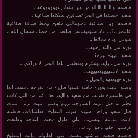
فاطمه: واااااااااااااااو من وين يبتها..روووووووعه .
سعيد: حصلتها في البحر تصدقين…شكلها صناعية….
فاطمه: وين صناعية ..منوهاللي متفيج بيحط صدفة صناعية
عالبحر…؟… لالا طبيعية..بس طلعت من حظك سبحان الله…
شوفي نورة محلاها…
نورة: هي والله رهيبه…
سعيد: عيبتج نورة؟
نورة: هي ..وايد…بتتكرم وتعطيني اياها..البحر الا وراكم….
سعيد: لا..ههههههههههه…
نورة:ههههههه يالبخيل…
وصلوا البيت ونورة حاسه نفسها طايرة من الفرحه…حست انها
في هالسيرة تقربت من سعيد واااايد.. هذا اكثر من اللي كانت
تحلم به قبل مايت الشارجه….يوم وصلوا البيت نزلن البنات
قبل سعيد..وراحن سيده صوب المطبخ عطشانات…فاطمه
كانت مدمنه بيبسي… على طول فجت الثلاجه وطلعت
غرشتين حقها وحق نورة…
فاطمه فتحت غرشتها يلست على الطاولة مالت المطبخ