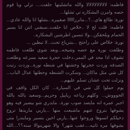
فاطمه: لالالالالالالالا والله ماتشلينها حلفت…. نزلي ويا قوم
حصه وامرن البشكاره تي تشلها…
نورة: طالع هاي…؟…ماترزاااااا صغييره…بشلها انا والله عادي…
فاطمه: قلت لج لا ..خلاص انا حلفت..سبقني انتن انا بسير
الحمام وبلحقكن…ولا تنسين اطرشين البشكاره..
نورة: خلااص على راحتج …بنترياج تحت…لا تبطين …
وطلعت نورة مع حصه وشيخه…وبعد شوي طلعت فاطمه
تشوف اذا محد في الممر..دخلت حجرة سعيد بسرعه وطلعت
الصدفه وردت حجرتها وخشتها في شنطه نورة…وردت رتبت
كل شي مثل ماكان… وسكرت الشنطه وحطتها عدال الباب…
ونزلت تحت عشان تسلم عليهم…
يوم حملوا كل شي في السيارة… كان الكل واقف في
الحوووش… وكلهم رباعه رياييل وحريم…وسعيد يالله يالله
اجبر عمره انه مايصد صوب نورة.. مايدري شو بيصير فيه وهو
يشوفها بتروح عنهم ماشبعت منها …ياربي ماريدها تروح
دخيلكم انسوها وروحوا عنها…ياربي احين بتسير ومايندرا متى
بشوفها مره ثانيه….عقب شهر؟ والا شهرينوالا سنه؟؟….الله