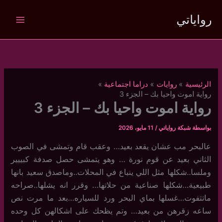
خطي
رواياتي
لى
لمحتوى
الرئيسية
روايات
دراما اجتماعية
رواية اموت واحيا بك – الجزء 3
رواية اموت واحيا بك – الجزء 3
بواسطة
شبكة رواياتي
/
11 مايو، 2026
عالبحر مب عشان يقعد بعيد… وعقب قام وتمشى في الصوب
الثاني بعيد عن قوم نورة … وهو يتمشى حصل صدفة كبييير
وملسا..شكلها مثل اللي ينباع في المحلات..وماصدق سعيد بانها
طبيعية…شكلها صناعية من حلاتها… وقرر انه يشلها..صراحه
ماتتفوت…غسلها بماي البحر ورد للسياره…بعد ما مرت نص
ساعه زقرهن من بعيد… وتم يظحك على اشكالهن كل وحده