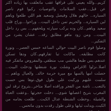
كريم…والله يعيني على فراقها عقب ماتعلقت بها زياده اكثر
عن قبل…عقب السلامات والتوصيات ركبوا قوم ناصر
السياره… خالهم هلال وفيصل وسعيد هم اللي طلعوا وياهم
لين السياره… والحريم تمن داخل البيت… وراحوا….وراح قلب
سعيد وياهم…كان وده يركب سيارته ويلحقهم…. بس رد داخل
البيت… ومن زود ماهو مظايق رقد… عشان يشرد من
التفكير…
وصلوا قوم ناصر البيت حوالي الساعه خمس العصر… ونورة
كانت مظايقه.. ماكانت تبا تفارقهم..كان ودها تسكن
عندهم..بس طبعا هالشي مب منطقي..والمفروض ماتفكر فيه
اصلا..نزلوا الاغراض وشلت نورة شنطتها ودخلت البيت…
حصلت امها يالسها مع ميرة حرمة خالد.. والعيال وياهم …
سلمت عليهم وركبت على طول فوق..توها بس حست
بالتعب… ناشة من الفجر وراقده اصلا متاخر…بتروح ترقد لين
المغرب بتريح اعصابها شوي… دخلت حجرتها ..وعقت العباة
والشيلة ..وحطت الشنطة عدال الكبت… طلعت بجامه من
الكبت..وبدلت ثيابها وعلى طول رقدت بدون ماتحس…