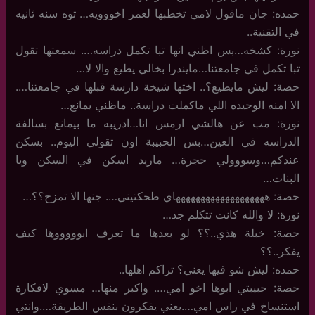
حمده: جان ماقول لامي تخطبها لعمر اخووويه… توه سنه ثانيه
في التقنية..
نورة: كشخه…بس اظني انها تبا تكمل دراسه…. سمعتها تقول
تبا تكمل في جامعتنا…مايندرا بخالي يطيع والا لا…
حصة: ليش مايطيع؟.. اختها شيخة دارسة قبلها في جامعتنا….
الا امنه الوحيده اللي ماكملت دراسة.. ماظني يمانع…
نورة: مب عن هالشي ارمس انا…ادريبه ما بيمانع بسالفة
الدراسه في العين…بس الحبيبة اون تقولي اليوم.. بسكن
عندكم…وسووولي حجرة… ماريد اسكن في السكن ويا
البنات…
حصة: هههههههههههههههههههاي ظحكتيني…. جنها الا تمزح؟؟…
نورة: لا والله كانت تتكلم جد…
حصة: خبلة هذي..؟؟ لو بعدها ما تعرف ابوووووها كيف
يفكر..؟؟
حمده: ليش شو فيها يعني؟ تراكم اهلها..
حصة: حبيبتي ابوها اخو امي…. واكبر منها… مسوي لافكارة
استنساخ في راس امي….يعني يفكرون بنفس الطريقة….وانتي