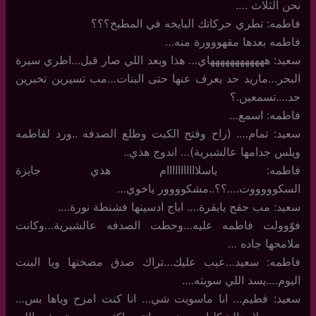
نحن الثلاث ….
فاطمه: تطري حركاتك البايخه في المطبخ؟؟؟
فاطمه بعدها مقهووورة منه…
سعيد: ههههههههههههاي… هذا وبعد اللي صار قبل…اطري سيرة
البحر…ماريد حد يعرف عنها حتى البنات…مب تسيرين تخبرين
حد….تسمعين.؟
فاطمه: اسمع…
سعيد: تمام…. (راح وفتح الكبت وطلع الصدفه ..ورد لفاطمه
ويلس جدامها عالشبرية)… اندوج هذي..
فاطمه: ياسلااااااااااام هذي جايزة
السكوووووت….؟؟..مشكوووور ياخوي…
سعيد: مب حقج يابقرة…. اباج ادسينها فشنطة نورة….
فوّوولت فاطمه عليه…وحطت الصدفه عالشبرية…وكانت
ملامحها جاده …
فاطمه: سعيد…عيب عليك…تراك صدق مصختها ويا البنت
اليوم….يسد اللي سويته….
سعيد: فطيم… انا ماسويت شي… انا كنت امزح وياها بس…