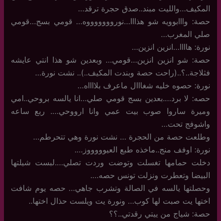
المكيف…والليت مبند..صدق حجرة ترقد…
حصة: وااابوويه شو هذااا…نوروووووووه… قومي بسج…قومي
صلي المغرب…
نورة: هاااا…انزين انزين…
حصة: شو انزين انزين…قومي… وبعدين شو هذا انتي عايشه
فثلاجة..؟..(راحت حصة وبندت المكيف..).. نشت نورة…
نورة: حصوه خليه شغااال ماعرف بلااااه…
حصه: لا برد….بعدين بسج قومي صلي…انا يالسه بروحي..امي
وميرة ساروا صوب بيت عمي وانا ارووحي…. ربع ساعه
واشوفج تحت…
وطلعت حصة من الحجرة … نشت نورة وهي تتحرطم…
نورة: اوفف منج..ماخذه طبع العيوووووز….
دخلت حمامها تغسلت وتوضت وردت تصلي….لبست شيلتها
البيضا وتعطرت ونزلت تونس حصه….
وحصلتها يالسه في الصالة وتشرب جاهي… حصه يوم شافت
اختها يت صبت لها كوب… ونورة يت ويلست حذال اختها..
حصة: شياج من ييتي رقدتي..؟؟