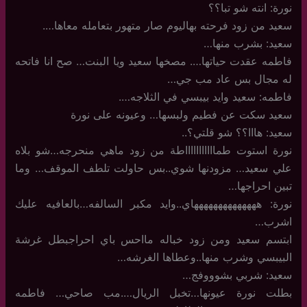
نورة: انته شو تبا؟؟
سعيد من زود فرحته بهاليوم صار متهور بتعامله معاها….
سعيد: بشرب منها…
فاطمه عقدت حياتها…. مصخها سعيد ويا البنت… صح انا فاتحه
له مجال بس عاد مب جي…
فاطمه: سعيد وايد بيبسي في الثلاجه….
سعيد سكت عن فطيم ولبسها… وعيونه على نورة
سعيد: هااا؟؟ شو قلتي؟..
نورة استوت طماااااااااااطة من زود ماهي منحرجه…شو بلاه
علي سعيد… مزودنها شوي..بس حاولت تلطف الموقف… وما
تبين احراجها…
نورة: ههههههههههههههاي..وايد مكبر السالفه…بالعافيه عليك
اشرب…
ابتسم سعيد ومن زود خباله مااحس باي احراجبطل غرشة
البيبسي وشرب منها..وعطاها الغرشه…
سعيد: شربي بشوووفج…
بطلت نورة عيونها…تخبل الريال….مب صاحي… فاطمه