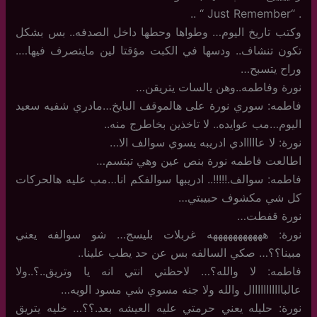
. “Just Remember “ ..
وكتب تاريخ اليوم… وطواها وحطها داخل الصدفه.. بس بشكل
تكون تنشاف.. ودسها في الكبت مؤقتا لين مايتصرف فيها….
وراح يتسبح…
نورة وفاطمه..وهن يالسات يتريقن…
فاطمه: سوري نورة على هالموقف البايخ…مادري شفيه سعيد
اليوم…مب عوايده.. لا تاخذين بخاطرج منه..
نورة: لا عااااادي ادريبه يسوي سوالف الا…
اطالعت فاطمه نورة بنص عين وهي تبتسم…
فاطمه: سوالف.!!!!!.. ادريبها سوالفكم انا…مب عليه هالحركات
كل شي مكشوف حبيبتي…
نورة قفطت…
نورة: هههههههههههه غربلات بليسج… شو سوالفه يعني
مبينا؟؟… صكي السالفه بس عن حد يطب علينا..
فاطمه: لا والله؟… لاحظتي انتي انه يا وتريق..؟..ولا
عالبااااااااااال والله ولا جنه مسوي شي مسود الويه…
نورة: حليله يعني حرمتي عليه العيشه بعد.؟؟… خليه يتريق