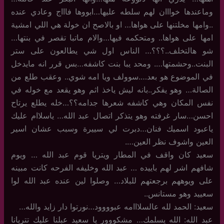
وماعندها خوااان لهم سلطه عليها…ابووها فاااج وعادي عنده
..وامها مخلتنها على هواها… او بالاصح ان خولة هي اللي امشية
امها على هواها.. ومتحكمه فيها…والام ماتبا تقصر في بنتها…
شو هالتخلف..؟؟؟… الناس اول شي يطالعون على ستر
البنت..وحشمتها…. ومحد يبا بنت كاشفه…بس قرر انه مايدخل
في الموضوع هو بعد….سوولف ويا امه شوي.. وعقب طلع من
الصالة… وهو يفكر..بانه ليش ياخذ اثم وهو يقعد مع خوله في
نفس المكان وهي كاشفه شعرها جدامه؟؟…خله يطلع يرتاح
احسن…سار غرفته وهو يتذكر اتصال عبد الله… ياسلاام عليك
ياعبود اسميك فنان…دبرت لي سييرة وسبب عشان اسير
العين واشوف نظر العين….
سعيد كان واقف في المطار ويتريا قوم عبد الله … ويوم
شافهم اشر لهم باييده … عبد الله وخليفه الفرحه كانت مبينه
على ويوههم برجعتهم للبلاد… وصلوا لين عنده عبد الله لوا
سعييد وهو مستانس..
سعيد: الحمد لله عالسلااامه عبوووود…نورتوا دار زايد والله…
عبد الله: الله يسلمك… مشكووور يا سعيد عبلنا عليك تتريانا