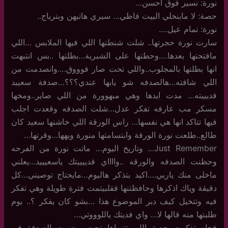
نورة: نسير فوق احسن…
حصة: لا مابنخلي البيت فاظي… سيري هاتيهن وبترياج..
نورة: تمام عيل….
سارت نورة حجرتها.. شلت شنطتها اللي فيها الملابس …اللي
مافتحتها بعدها….وحطتها على الشبرية…بطلتها ..بس انتبهت
انها بطلتها بالمجلوب..واللي تحت صار فوووق….وانصدمت من
اللي شافته…هالصدفه شو يابها عندي؟؟؟…صدفة سعييد
فديييته… مدت ايدها وهي مبهوورة من اللي صاير..ومخها
مسكر مب عارفه تفكر عدل…شلت الصدفه وقعدت اجلب
فيها تتاكد انها هي نفسها… راس الورقة اللي خاشنها سعيد كان
طالع..طلعت نورة الورقة وابتسامتها منورة ويهها…وقرتها…
Just Remember… وتاريخ اليوم… ماتت نورة من الفرحه
وحظنت الصدفه والورقه ..وااااي فدييييتك ياسعيييد…يعلني
ماخلى منك ياربي….اكيد بتذكر هاليوم…مايحتاج توصيني…كل
دقيقة وياك اذكرها وحافظتنها فقلبيتمت فترة طويلة وهي تفكر
فيه وتتخيل كيف دبر الموضوع هذا …بشو كان يفكر ؟.. يوم
طلبتها منه قالها لا… واي فديتك ياللوووتي…
فجاه تذكرت حصة اللي تترياها تحت… دست الصدفة في