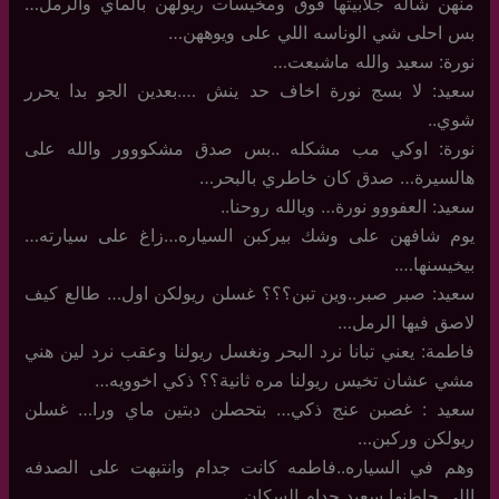
منهن شاله جلابيتها فوق ومخيسات ريولهن بالماي والرمل…
بس احلى شي الوناسه اللي على ويوههن…
نورة: سعيد والله ماشبعت…
سعيد: لا بسج نورة اخاف حد ينش ….بعدين الجو بدا يحرر
شوي..
نورة: اوكي مب مشكله ..بس صدق مشكووور والله على
هالسيرة… صدق كان خاطري بالبحر…
سعيد: العفووو نورة… ويالله روحنا..
يوم شافهن على وشك بيركبن السياره…زاغ على سيارته…
بيخيسنها….
سعيد: صبر صبر..وين تبن؟؟؟ غسلن ريولكن اول… طالع كيف
لاصق فيها الرمل…
فاطمة: يعني تبانا نرد البحر ونغسل ريولنا وعقب نرد لين هني
مشي عشان تخيس ريولنا مره ثانية؟؟ ذكي اخوويه…
سعيد : غصبن عنج ذكي… بتحصلن دبتين ماي ورا… غسلن
ريولكن وركبن…
وهم في السياره..فاطمه كانت جدام وانتبهت على الصدفه
اللي حاطنها سعيد جدام السكان…