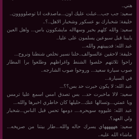
هني..
سعيد: جب جب…عبلت عليك اون…ماصدقت انا توصلوووون..
خليفة: شخبارك بو عسكور وشخبار الاهل..؟..
سعيد: والله كلهم بخير وسهااله مايشكوون باس… واهل العين
يايينا قبل سبوعين يسلمون على عليا..
عبد الله: فديييتهم والله…
خليفة: لاحقين عالسوالف..خلنا نسير نخلص شنطنا ونروح…
راحوا ثلاثتهم خلصوا الشنط واغراظهم وطلعوا برا المطار
صوب سيارة سعيد… وروحوا صوب الشارجه..
في السيارة…
عبد الله: لا يكون خبرت حد بس؟؟…
سعيد: لالا ماخبرت حد… بس تصدق امس اسمع عليا ترمس
ويا عمتي…وتسالها عنك…حليلها كان خاطري اخبرها والله…
عبد الله: عليووه سويحره…. دومها تحس قبل الناس…شخبار
ولي العهد؟.
سعيد: ههههههاي يسرك حاله والله…طار بيتنا من صريخه…
ماشاء الله عليه..