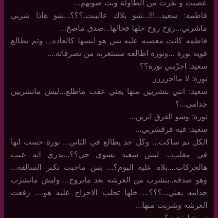
عصبت و نقزت من الطاولة ويت صوبهم…
فاطمه: سعيد…!!!…شو بلاك عالبنت.؟؟؟…شو هاذا شربي
ماشربي…روح روح خلها فحالها…صدق ماصخ…
فاطمه كانت معصبه عليه بس هو لبسها كالعاده… وتم يطالع
فويه نورة …ونورة اطالعه مستغربه من تصرفاته….
سعيد: اجزّيني نورة؟؟
نورة: لا مااجزززز
سعيد: انتي بتشربين منها يعني عقب ماطلع…ليش ماتشربين
جدامي…؟
نورة: وشو الفرق انزين…
سعيد: فيه فرقشربي…
الكل تم ساكت… وكل حد يطالع في الثاني… نورة حست انها
في مقلب… ليش سعيد يسوي جي؟؟…يدري انه عيب
هالحركات….بلاه عليه اليوم؟… بس ماحبت تكبر السالفه…
وهو صدقه..بتشرب من الغرشه بعد مايروح… وليش ماتشرب
جدامه يعني…؟؟؟… خلها تجلب الاحراج عليه هو…. رفعت
الغرشه وشربت منها…
نورة: ارتحت؟..