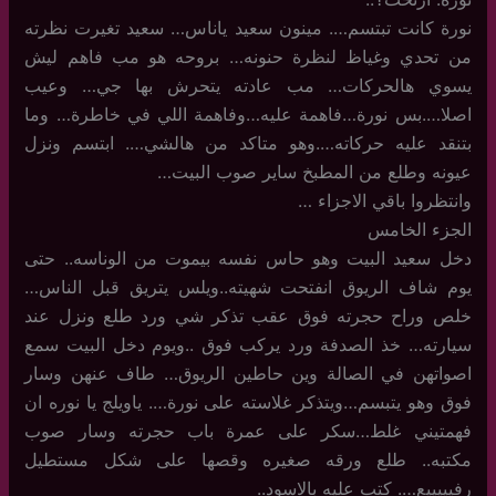
نورة كانت تبتسم…. مينون سعيد ياناس… سعيد تغيرت نظرته
من تحدي وغياظ لنظرة حنونه… بروحه هو مب فاهم ليش
يسوي هالحركات… مب عادته يتحرش بها جي… وعيب
اصلا….بس نورة…فاهمة عليه…وفاهمة اللي في خاطرة… وما
بتنقد عليه حركاته….وهو متاكد من هالشي…. ابتسم ونزل
عيونه وطلع من المطبخ ساير صوب البيت…
وانتظروا باقي الاجزاء …
الجزء الخامس
دخل سعيد البيت وهو حاس نفسه بيموت من الوناسه.. حتى
يوم شاف الريوق انفتحت شهيته..ويلس يتريق قبل الناس…
خلص وراح حجرته فوق عقب تذكر شي ورد طلع ونزل عند
سيارته… خذ الصدفة ورد يركب فوق ..ويوم دخل البيت سمع
اصواتهن في الصالة وين حاطين الريوق… طاف عنهن وسار
فوق وهو يتبسم…ويتذكر غلاسته على نورة…. ياويلج يا نوره ان
فهمتيني غلط…سكر على عمرة باب حجرته وسار صوب
مكتبه.. طلع ورقه صغيره وقصها على شكل مستطيل
رفيييييع…. كتب عليه بالاسود..