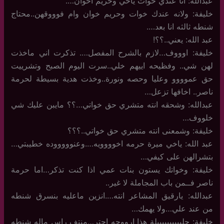
عبدالله: انا عندي خوات ياخي وحريم اخوان….
خليفة: ولانه عندك خوات وحريم خوان وام فوووقهن..محتاج
شنطه ثالثه انا بعد….
عبد الله: يعني..؟؟!
خليفة: اوووف…لازم بالشرح المفصل…. تذكرت اني ماخذت
لهن شي.. وفظيحه اييهم خلي..سرت اليوم الصبح وتشرييت
حق عموووو وعليا وحصه ونورة..وخذت هدية بسيطة لحرمة
ناصر.. اخافها تزعل…
عبدالله: وشحقه انته متشري حق خواتي…؟؟ مايبن عليك شي
خلووف…
خليفة: وشمعنى انته متشري حق خواتي..؟؟؟
عبد الله: ياخي ميرة حرمه اخوووويه….وعنوووووده خطيبتي…
بتشرالهن على كيفي…
خليفة: وخواتك يستون بنات عمي اذا كنت تذكر…اما حرمة
ناصر فــمن باب المجاملة لا غير..
عبدالله: يارقيق المشاعر انته….انزين ماعليه بنسرق شنطه
من عند علي…ولا يهمك…
خليفة: حلييييييييييلة هذا ارووحه احتر…منتف راس ماله شنطه