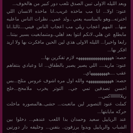
وبعد الليله الاولى تبين الصدق تلعب دور كبير من هالخوف…
عنود: اولا… انا مب ماخذه غريب..انا ماخذه الانسان اللي
اخترته…وهو بالمناسبه يعني ..ولد عمي.. نظرات الناس ماعليه
منها… المهم اعجاب ريلي مب اعجاب الناس فيني….ثالثا..انا
مابطلع عن هلي..لانكم انتوا بعد اهلي..ومتىمابغيت بسير بيتنا…
رابعا واخيرا… الليله الاولى هذي لين الحين مافكرت بها ولا اريد
افكر بها…
حصه: هههههههههههههههههه لازم تفكرين بها…
عنود: ماريد…. اللي يصير يصير بالطقاق… انا وعبادي بنتفاهم
عقب ….هههههههههاي..
حصه: ههههههههههههه والله اول مره اشوف عروس مثلج…بس
احسن تصدقين تمي جي.. التوتر يخرب ملامحج…خلج
ريلاااااااااكس…
كملت عنود التصوير لين ماتعبت… حشى..هالمصوره ماخلت
حركه مايابتها…
عند الرياييل سعيد وحمدان بدا اللعب عندهم… دخلوا بين
الشباب والرياييل وبدوا يرزفون.. بتفنن… وخليفه دار دورتين