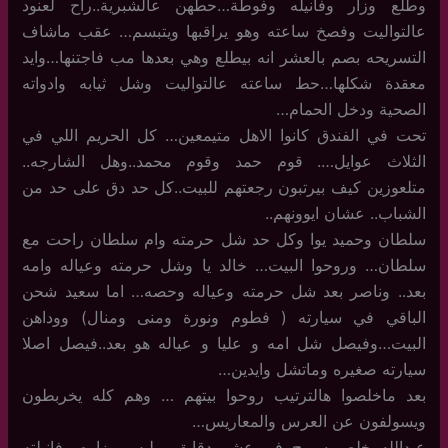
وطلع وزار وفانيله وفوطة…حطهن عالشبرية..راح لعنود
عالتواليت وفصخ ساعته وهو يراقبها ويتبسم… عقب ماشاف
التسريحه بصم بالعشر انه بيطلع وهي بعدها مب فاجتنها…وايد
معقدة شكلها…حط ساعته عالتواليت وشل ثيابه وادواته
الصحية ودخل الحمام…
تحت في الفندق كانوا الاهل متيمعين… كل الحريم اللي في
الثلاث عوايل…. قوم حمد وقوم محمد..وهل الشارجه..
متلعوزين كيف بيرتبون رجعتهم للبيت..كل حد دق على حد من
الشباب.. عشان ايوونهم..
سلطان وحميد يوا وكل حد شل حرمته وام سلطان راحت مع
سلطان… وروحوا البيت… خالد يا وشل حرمته وعياله وامه
بعد.. وناصر بعد شل حرمته وعياله وحصه… اما سعيد شحن
الباقي في سيارته ( فطوم ونورة ومنى ومنال) ووداهن
البيت…وفيصل شل امه و عليا و عياله هو بعد..فيصل اصلا
سيارته صغيره وماتشل وايدين…
بعد ماخلصوا هالترتيب روحوا بيتهم … وهم كله يخربطون
ويسولفون عن العرس والمعاريس…
عبدالله خلص سبوح في عشر دقايق…ولبس وزاره وفانيلته