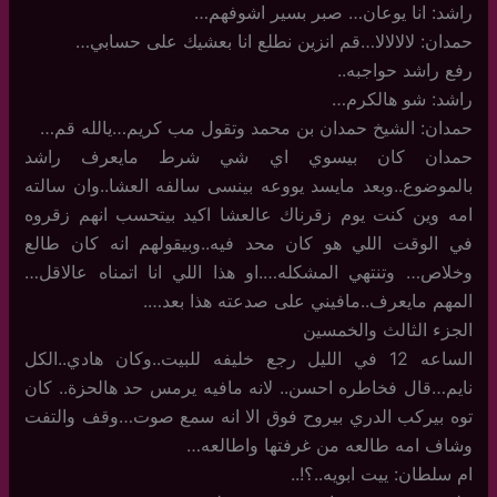
راشد: انا يوعان… صبر بسير اشوفهم…
حمدان: لالالالا…قم انزين نطلع انا بعشيك على حسابي…
رفع راشد حواجبه..
راشد: شو هالكرم…
حمدان: الشيخ حمدان بن محمد وتقول مب كريم…يالله قم…
حمدان كان بيسوي اي شي شرط مايعرف راشد
بالموضوع..وبعد مايسد يووعه بينسى سالفه العشا..وان سالته
امه وين كنت يوم زقرناك عالعشا اكيد بيتحسب انهم زقروه
في الوقت اللي هو كان محد فيه..وبيقولهم انه كان طالع
وخلاص… وتنتهي المشكله….او هذا اللي انا اتمناه عالاقل…
المهم مايعرف..مافيني على صدعته هذا بعد….
الجزء الثالث والخمسين
الساعه 12 في الليل رجع خليفه للبيت..وكان هادي..الكل
نايم…قال فخاطره احسن.. لانه مافيه يرمس حد هالحزة.. كان
توه بيركب الدري بيروح فوق الا انه سمع صوت…وقف والتفت
وشاف امه طالعه من غرفتها واطالعه…
ام سلطان: ييت ابويه..؟!..