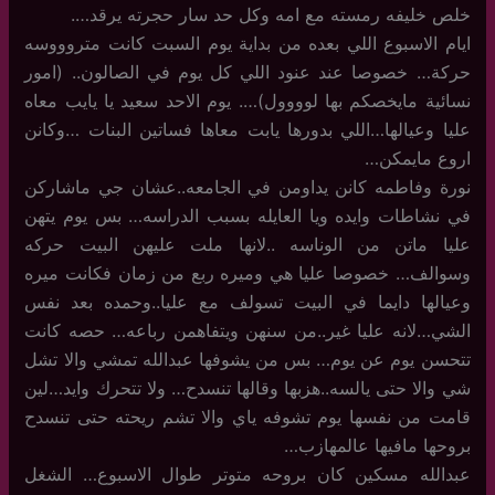
خلص خليفه رمسته مع امه وكل حد سار حجرته يرقد….
ايام الاسبوع اللي بعده من بداية يوم السبت كانت متروووسه
حركة… خصوصا عند عنود اللي كل يوم في الصالون.. (امور
نسائية مايخصكم بها لوووول)…. يوم الاحد سعيد يا يايب معاه
عليا وعيالها…اللي بدورها يابت معاها فساتين البنات …وكانن
اروع مايمكن…
نورة وفاطمه كانن يداومن في الجامعه..عشان جي ماشاركن
في نشاطات وايده ويا العايله بسبب الدراسه… بس يوم يتهن
عليا ماتن من الوناسه ..لانها ملت عليهن البيت حركه
وسوالف… خصوصا عليا هي وميره ربع من زمان فكانت ميره
وعيالها دايما في البيت تسولف مع عليا..وحمده بعد نفس
الشي…لانه عليا غير..من سنهن ويتفاهمن رباعه… حصه كانت
تتحسن يوم عن يوم… بس من يشوفها عبدالله تمشي والا تشل
شي والا حتى يالسه..هزبها وقالها تنسدح… ولا تتحرك وايد…لين
قامت من نفسها يوم تشوفه ياي والا تشم ريحته حتى تنسدح
بروحها مافيها عالمهازب…
عبدالله مسكين كان بروحه متوتر طوال الاسبوع… الشغل