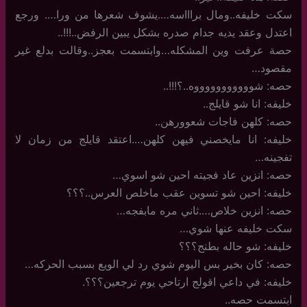
سكت خليفه..ومال براااسه….يشوف شعرها من ورا…. ورجع
اعتدل وعقد يديه جدام صدره بشكل يبين الرفض..!!!..
حصة عرفت وين المشكله…وابتسمت بعجز..وقالت بدلع غير
مقصود…
حصه: شوووووووووووه..؟!!!..
خليفه: انا شو قايلج..
حصه: كلهن فاجات شعوورهن..
خليفه: انا مايخصني فيهن كلهن….اعتقد قايلج من زمان لا
تفجينه…
حصه: انزين عاد فجيته احين شو اسوي…
خليفه: احين شو تسوين عقب ماخلص العرس..؟؟؟
حصه: انزين خلاص….ثاني مره مابفجه…
سكت خليفه عنها شوي…
خليفه: شو حاله بطنج؟؟؟
حصه: كان بخير بس اليوم شوي رد لي الويع بسبب الحركه…
خليفه: في داعي اقولج ارتاحي يوم ترجعين؟؟؟.
ابتسمت حصه..