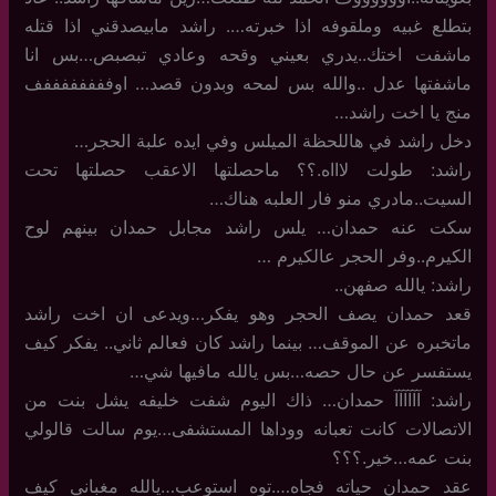
بتطلع غبيه وملقوفه اذا خبرته…. راشد مابيصدقني اذا قتله
ماشفت اختك..يدري بعيني وقحه وعادي تبصبص…بس انا
ماشفتها عدل ..والله بس لمحه وبدون قصد… اوففففففففف
منج يا اخت راشد…
دخل راشد في هاللحظة الميلس وفي ايده علبة الحجر…
راشد: طولت لاااه.؟؟ ماحصلتها الاعقب حصلتها تحت
السيت..مادري منو فار العلبه هناك…
سكت عنه حمدان… يلس راشد مجابل حمدان بينهم لوح
الكيرم..وفر الحجر عالكيرم …
راشد: يالله صفهن..
قعد حمدان يصف الحجر وهو يفكر…ويدعى ان اخت راشد
ماتخبره عن الموقف… بينما راشد كان فعالم ثاني.. يفكر كيف
يستفسر عن حال حصه…بس يالله مافيها شي…
راشد: آآآآآآ حمدان… ذاك اليوم شفت خليفه يشل بنت من
الاتصالات كانت تعبانه ووداها المستشفى…يوم سالت قالولي
بنت عمه…خير.؟؟؟
عقد حمدان حياته فجاه….توه استوعب…يالله مغباني كيف