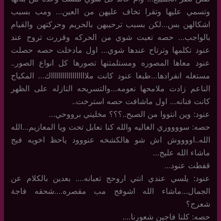
وتسمي عليها وتقرا تخاف عليهن من العين… ومب بسبب
اشكالهن بس…لكن بسبب ترحيبهن بالحريم وحركتهن والقيام
بالواجب… حصه تعبت شوي من الحركه وقررت تروح عند
عنود تكلمها وترتاح عندها شوي… اول مادخلت حصه حصلت
عنود معاها المصوره ومستلمتنها تصورها كل انواع الصور..
مستغله انفرادها…طبعا عنود كانت ملااااااااااااااااااك… المكياج
الناعم زادت ملامحها نعومه…والتسريحه النازله على الظهر
كانت فنانه… اول ماشافت حصه استرخت..
عنود: وين انتووا من الصبح..؟؟؟ مخليني برووحي…
حصه: سووووري الغاليه والله كنا نعابل تحت ويا المعازيم…الله
الله..اووووش اش شو هالكشخه عنووود ياحظ اخويه فيج
ماشاء الله عليج…
قفطت عنود…
عنود: يلسي عندي انتي اروحج تعبانه…. بعدين بالكلام عن
الجمال…ماشاء الله اشوفج مب مقصره….شحقه فاجة
شعرج؟
حصه: كلنا فاجين شعورنا….