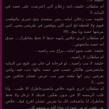
ام سلطان: خليفه…انته زعلان لاني اعترضت على حصه في
البدايه..!!
خليفه: مب زعلان امايه….بس منصدم منج..عمري ماتوقعت
فيوم ولا للحظة انج انتي اللي بتوقفين في طريجي..يعني…انتي
مربتنها حصه ويا بنتج…!!!!!
ام سلطان: ادري..خلاص يابويه خذها لا تحط بخاطرك…. صدق
انه حصه ماتتعوض…
خليفه: عقب شوو امايه….تراج مب راضيه…
ام سلطان: لا راضيه..
خليفه: لا مب راضيه… لو فرحانه لي جان بين عليج من البدايه
مابتعترضين هالكثر عسب شي حصه مالها ذنب فيه…وانتي
تعرفين زين انها ملجه بس مب عرس عشان تخافين من
شي….!!
ام سلطان: ادري يابويه..خلاص مايصيرخاطرك الا طيب… وانا
قلت الرمسه الا جي بدون تفكير.. فديتك لا تزعل ولا تحط
بخاطرك انا ماصدقت انك تبا تعرس عشان افرح فيك…خلاص
من عقب عرس عنود ان شاء الله برمسهم لك…