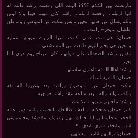
ماربطت بين الكلام..؟؟؟؟ البنت اللي رفضت راشد قالت له
انها ارمله… وحصه ارمله… راشد كان مهتم فيها..والا ليش
بالله يسال عن حالها الحين….بس سكت عن الموضوع وماعلق
علشان مايحرج راشد….
حمدان: هي..بنت عمي…كانت فيها الزايده..سوولها عمليه
والحين هي بخير اليوم طلعت من المستشفى…
تنفس راشد الصعدااء على قولتهم..كان مرتاح يوم درى انها
بخير…
راشد: اهااااااا…تستاهلون سلامتها…
حمدان: الله يسلممك…
سكت حمدان عن الموضوع وراشد بعد…وغيروا السالفه
باللعب والسوالف..بعد ساعه عقد راشد حواجبه..
راشد: ماجنهم نسووونا بلا عشا…
كتم حمدان ظحكته …العشا طااافك يالحبيب وانته ادور علبه
الحجر..وتحلم اني انا اقولك انهم زقروك عالعشا وتحسبووني
انته…مابحفر قبري بايدي…!!!
حمدان: برااايهم انامب مشتهي…