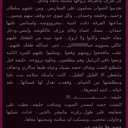
كل طرف والفرقه بروحها مشتله بالغنا والدق…
تجدموا الشواب يسلمون على المعاريس.. ومن عقبهم سلطان
وحميد…وخليفه وحمدان… وكل شوي حد يوقف بينهم ويصور…
ساعتها الفرقه دقت اغنية ..مخروووشه…واستانس عليها
حمدان… مسك عصاه وقام يرزف عالكوشه وايبس..ودخل
معاه خليفه وكانوا ولا اروع… عنود ميته من الظحك عليهم
عاللي يسوونه..خبااااااااااااااايل…. حتى عبدالله ظحك عليهم…
عقب مافججوا روسهم وقفوا ..وسلموا عليهم للمره الثانيه
وتبعوا باقي الرياييل وهم بيطلعون…وخلوه برووحه.. خليفه قبل
مايطلع التفت وشاف حصه بشيله وعباه طبعا ساااري وخفاف
مايغطن الا القليل القليل… كانت ماسكه سلامه بنت عليا
ومطلعتنها من الحمام… وقعدت تعدل لها فستانها… عقد
حياته… انتبه لشعرها…
خليفه: ..حــــــصــــــــــة…!!!!
التفتت حصه لمصدر الصوت وشافت خليفه…عظت على
شفايفه على طول..زقرته ماتبشر بالخير… عدلت شيلتها
وحاولت تتحجب…ومسكت ايد سلامه وسحبتها معاها..
حصه: هلا خليفه..خير..