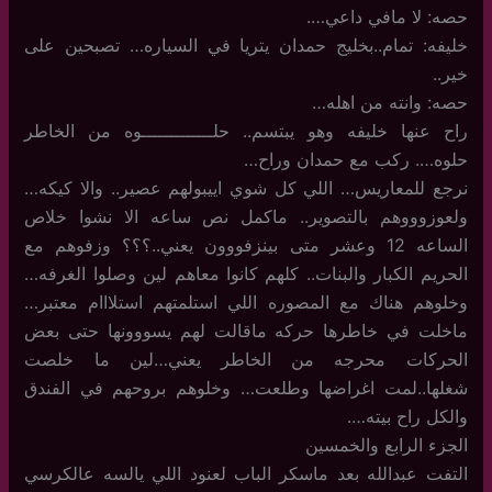
حصه: لا مافي داعي….
خليفه: تمام..بخليج حمدان يتريا في السياره… تصبحين على
خير..
حصه: وانته من اهله…
راح عنها خليفه وهو يبتسم.. حلـــــــــــــوه من الخاطر
حلوه…. ركب مع حمدان وراح…
نرجع للمعاريس… اللي كل شوي اييبولهم عصير.. والا كيكه…
ولعوزوووهم بالتصوير.. ماكمل نص ساعه الا نشوا خلاص
الساعه 12 وعشر متى بينزفووون يعني..؟؟؟ وزفوهم مع
الحريم الكبار والبنات.. كلهم كانوا معاهم لين وصلوا الغرفه…
وخلوهم هناك مع المصوره اللي استلمتهم استلااام معتبر…
ماخلت في خاطرها حركه ماقالت لهم يسووونها حتى بعض
الحركات محرجه من الخاطر يعني…لين ما خلصت
شغلها..لمت اغراضها وطلعت… وخلوهم بروحهم في الفندق
والكل راح بيته….
الجزء الرابع والخمسين
التفت عبدالله بعد ماسكر الباب لعنود اللي يالسه عالكرسي