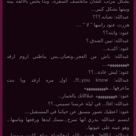
بشكل مرتب عشان ماتجسف السفره.. وبدا يحس بالالفه بينه
وبينها بشكل كبير….
عبدالله: تعبانه.؟؟؟
هزرت عنود راسها ” لا ” ….
عنود: وانته؟؟
عبدالله: تبين الصدق.؟
عنود: اكيــد…
عبدالله: ناش من الفجر..وتعبان..بس ماظني اروم ارقد
هههههههههه….
عنود: ليش عادة…؟؟
عبدالله: you know..!!!.. اول مره ارقد ويا بنت
ماعرفها….ههههههههههه
عنود: هههههههههه عنلااااتك يالحمار…
عبدالله: افاا… في ليلة عرسنا تسبيني..؟؟
عنود: اعطيك تصور مسبق عن حياتنا في المستقبل….
ابتسم عبدالله .يدري انها تمزح…مسك ايدها ورفعها وباسها…
وهو عينه على عيونها..
عبدالله: ابااااها….قسم بالله لوهالحياة وياج كانت سوودا…