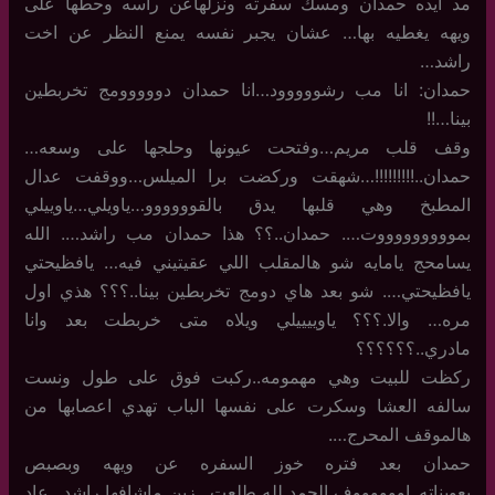
مد ايده حمدان ومسك سفرته ونزلهاعن راسه وحطها على
ويهه يغطيه بها… عشان يجبر نفسه يمنع النظر عن اخت
راشد…
حمدان: انا مب رشووووود…انا حمدان دووووومج تخربطين
بينا…!!
وقف قلب مريم…وفتحت عيونها وحلجها على وسعه…
حمدان..!!!!!!!!!…شهقت وركضت برا الميلس…ووقفت عدال
المطبخ وهي قلبها يدق بالقوووووو…ياويلي…ياوييلي
بموووووووووت…. حمدان..؟؟ هذا حمدان مب راشد…. الله
يسامحج يامايه شو هالمقلب اللي عقيتيني فيه… يافظيحتي
يافظيحتي…. شو بعد هاي دومج تخربطين بينا..؟؟؟ هذي اول
مره… والا.؟؟؟ ياوييييلي ويلاه متى خربطت بعد وانا
مادري..؟؟؟؟؟؟
ركظت للبيت وهي مهمومه..ركبت فوق على طول ونست
سالفه العشا وسكرت على نفسها الباب تهدي اعصابها من
هالموقف المحرج….
حمدان بعد فتره خوز السفره عن ويهه وبصبص
بعويناته..اووووووف الحمد لله طلعت…زين ماشافها راشد.. عاد