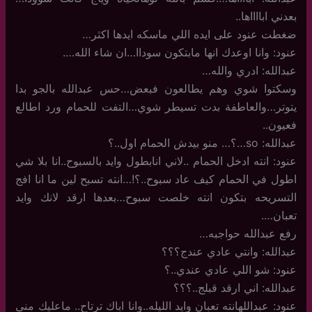
بعدني ابااااها..
ضغطت عنود على ايده اللي ماسكه ايدها اكثر…
عنود: وانا اوعدك انها مابتكون سوداا…ان شاء الله….
عبدالله: ادري والله…
وسكتوا شوي وهم يطالعون فبعض…حس عبدالله بالجو بدا
يتوتر…والعاطفة بدت تسيطر شوي…التفت للحمام ورد اطالع
فعيون..
عبدالله: so…؟… منو بيدش الحمام اول..؟
عنود: انته ادخل الحمام ..لاني انابطول وايد بالسبوح..انا بلا شي
اطول في الحمام كيف عاد سبوح..؟!…انته تسبح لين ما انا افج
التسريحه بتكون انته خلصت سبوح…بعدها ارقد لانك وايد
تعبان….
رفع عبدالله حواجبه…
عبدالله: وانتي عادي عندج؟؟؟
عنود: شو اللي عادي عندي..؟
عبدالله: اني ارقد قبلج..؟؟؟
عنود: عبداللهانته تعبان وايد الليله..وانا اباك ترتاح.. ماعليك مني