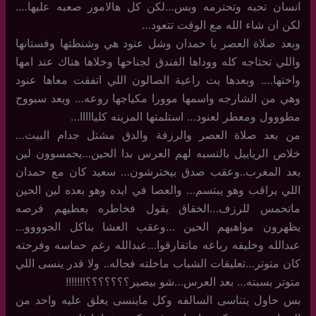
انسان تحبه وتحترمه وبس…لكن كل هالامور صعبه عليها….
لكن ان شاء الله مع الوقت تتعود…
وبعد صلاة العصر يا حمدان وشل عنود هي وشنطتها وفستانها
واللي تحتاجه كله ووداها الفندق لجناحها وخلاها هناك عند امها
واختها…. وبعدها يت راعية الصالون اللي اتفقت معاها عنود
وهي من الشارجه واسمها موورا مكياجها روعه… وبعد سبووح
مطووول ومعطر لعنود… استلمتها المزينه كليااااا…
من بعد صلاة العصر والرزفة والدق مشتل جدام البيت…
خلاص الرياييل بالنسبه لهم العرس بدا الحين…يحمسوون لين
بعد المغرب..وعقب صدق بيخترشون… سعيد كان مع حمدان
اللي يراقب وهو يبتسم… والعصا في ايده وهو بعده لين الحين
ماتحمس للرزف…الخقاق يقول فخاطره بعطيهم فرصه
يظهرون مواهبهم الحين …وعقب العشا بناكل الجوووو…
عبدالله وخليفه رباعه ماتفارقوا…عبدالله رغم حماسه وفرحته
كان متوتر…تعليقات الشباب ماخلته فحاله.. ولا قدر ينسى اللي
متوتر بسبته… بعد العرس…شو بيصير؟؟؟؟؟؟؟!!!!!!!
بس حاول يتناسى السالفه وكل ماينسى يعلق عليه واحد من