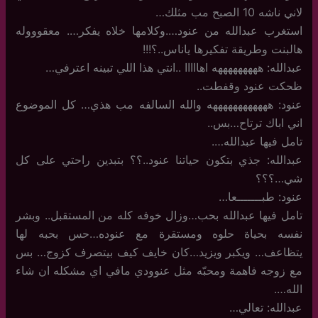
لاني ناشه 10 الصبح مب مثلك…
استغرب عبدالله من عنود….وكلامها خلاه يفكر…. معقوووله
هالبنت وطريقة تفكيرها ياناس..؟!!!
عبدالله: هههههههههه اهااااا ..انتي هذا اللي تبينه اعترفي…
ظحكت عنود وقفطت..
عنود: ههههههههههههه والله السالفه مب هذي… كل الموضوع
اني اباك ترتاح…بس..
تامل فيها عبدالله….
عبدالله: جذي بتكون حياتنا عنود..؟؟ بتبدين راحتي على كل
شي…؟؟؟
عنود: طبـــــــعا…
تامل فيها عبدالله بحب…وزال خوفه كله من المستقبل.. وبشر
نفسه بحياة حلوه ومستقرة مع عنوده…حس بحبه لها
يتظاعف… ويكبر ويزيد…كان خايف كيف بيتصرف كزوج… بس
مع زوجه فاهمة ومحبّه مثل عنوودي مافي اي مشكله ان شاء
الله….
عبدالله: تعالي…