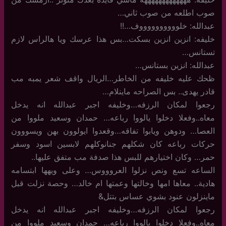
صوب اطلعه من صوب ثاني…
عبدالله: خلووووووووووف…!!
خليفه: انزين انزين بسكت…بس هذا عرسك ويا هالراس لازم
تستانس…
عبدالله: انزين بستانس…
ظحك عليه خليفه من الخاطر…الريال واقف شعر يمبه مب
قادر يهدى.. بس الصراحه ماينلام…
رجعوا لمكان الرزفه…وخليفه اجبر عبدالله انه يدخل
معاه..وفعلا دخلوا يالووا رباعه… حمدان وسعيد ملووا من
العصا… ودوهن ويابوا تفاقه…وقعدوا ايولوون بهن ويسووون
حركات رباعه كان شكلهم جنانوكلهم لابسين اسود وسفر
حمر… وكان اختيارهم للبس هذا صدفة مب متفق عليها..
الساعه تسع ونص نزلوا العروووس… وعلى ويهها ابتسامه
هادية.. معاها امها وخالتها وعمتها ام خالد… وحصة نزلت قبل
ماينزلون عنود بشوي عساس بتتل&
رجعوا لمكان الرزفه…وخليفه اجبر عبدالله انه يدخل
معاه..وفعلا دخلوا يالووا رباعه… حمدان وسعيد ملووا من