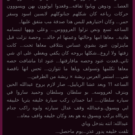
العصا… ودوهن ويابوا تفاقه…وقعدوا ايولوون بهن ويسووون
حركات رباعه كان شكلهم جنانوكلهم لابسين اسود وسفر
حمر… وكان اختيارهم للبس هذا صدفة مب متفق عليها..
الساعه تسع ونص نزلوا العروووس… وعلى ويهها ابتسامه
هادية.. معاها امها وخالتها وعمتها ام خالد… وحصة نزلت قبل
ماينزلون عنود بشوي عساس بتتلاقى معاها تحت… كانت
زفتها ولا اروع…شكلها بروحه كان يكفي ويغطي على اي شي
ثاني..قعدت عنود وحصه مافارقتها… عنود اذا ماشافت حصه
معاها تكلمها وتسولف وياها ما تتوازن… تحس انها ناقصة
شي…. استمر العرس ربشة × ربشة من الطرفين…
الساعه 11 وبعد عشا الرياييل.. صار لازم يروح عبدالله الحين
وينزف لعرووسه.. بو سلطان وسلطان وحميد ساروا في
سياره سلطان…. اما حمدان ركب سيارة خليفه يتريا خلييفه
ايي ويسوق..وعبدالله وقف عدال سيارته وابوه راكب جدام
يترياااه يركب ويسوق به هو بعد وكان خليفه واقف معاه…
عبدالله: انته بتدخل وياي
تلفت خليفه يدور عذر…يوم ماحصل…