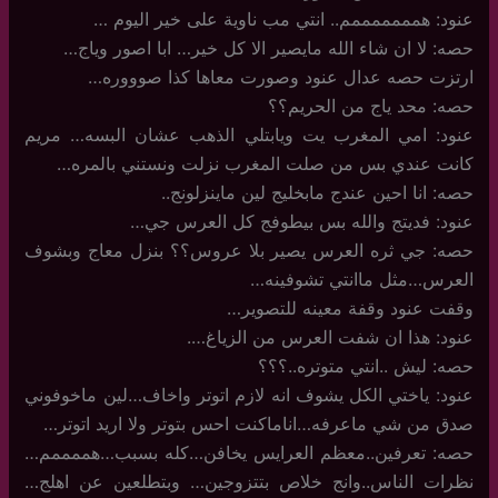
عنود: همممممممم.. انتي مب ناوية على خير اليوم …
حصه: لا ان شاء الله مايصير الا كل خير… ابا اصور وياج…
ارتزت حصه عدال عنود وصورت معاها كذا صوووره…
حصه: محد ياج من الحريم؟؟
عنود: امي المغرب يت ويابتلي الذهب عشان البسه… مريم
كانت عندي بس من صلت المغرب نزلت ونستني بالمره…
حصه: انا احين عندج مابخليج لين ماينزلونج..
عنود: فديتج والله بس بيطوفج كل العرس جي…
حصه: جي ثره العرس يصير بلا عروس؟؟ بنزل معاج وبشوف
العرس…مثل ماانتي تشوفينه…
وقفت عنود وقفة معينه للتصوير…
عنود: هذا ان شفت العرس من الزياغ….
حصه: ليش ..انتي متوتره..؟؟؟
عنود: ياختي الكل يشوف انه لازم اتوتر واخاف…لين ماخوفوني
صدق من شي ماعرفه…اناماكنت احس بتوتر ولا اريد اتوتر…
حصه: تعرفين..معظم العرايس يخافن…كله بسبب…هممممم…
نظرات الناس..وانج خلاص بتتزوجين… وبتطلعين عن اهلج…