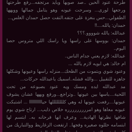
طرحة عنود الحين ..صد صوبها وبايد مرتجفه…رفع طرحتها
ورجعها لورى… وسرحت عيونه وهو يتامل جمالها وويهها
الطفولي…حس بنغزة على جتفه.التفت حصل حمدان الغلس…
حمدان: يالله….!!
عبدالله: يالله شوووو.؟؟؟
حمدان: بووسها على راسها ويا راسك اللي متروس حصا
اليوم..
عبدالله: لازم يعني جدام الناس..
ام خالد: هي ابويه لازم يالله …
وعنود شوي وبتموت من الظحك…منزله راسها وعيونها وشكلها
جاهزه للتقبيل …والله فشله..اسميك ياعبدالله حركات…
مد عبدالله ايده ومسك ويه عنود بصبوعه من تحت
اللحية….باسها بين عيونها ..وتراجع…ورفع ويهها عشان يشوف
عيونها….رفعت عيونها له وهي كللللللللها حيااااااااااا … اشتبكت
عيونه معاها وهو امررررررررره خلاص ذايب… ارتاح شوي يوم
شافها نظرتها الهادية… وعرف انها فرحانه به.. ابتسم لها
ابتسامه حللوه صغيره وفجها.. ارتفعت الزغاريط ووالتباريك من