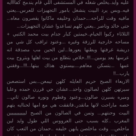
عليه وايد..يخلص شغله في المستشفى اللي قام يندمج كفاااايه
فيه..وبس يرد البيت ينشغل بامور التجهيزات للعرس…يعني
مافيه وقت للراحه….حمدان وخليفه ماكانوا يقصرون معاه…
حتى خالد وناصر ..يعني كلهم تساعدوا عشان التجهيزات…
الثلاثاء ركبوا الخيام..خيمتين كبار جدام بيت محمد الكتبي +
مساحه خارجية للرزفة وغيره …وعنود تراقب كل شي من
دريشة غرفتها وبطنها يعورها…لين الحين مب مصدقة انه
عرسها بعد يومين…!!!..خلاص بتطلع من بيت اهلها وبتروح بيت
عمها …بتسكن معاهم….بيستوي هذاك بيتها…!!!…وفقني
يارب…!!
الاربعاء الصبح حريم العايله كلهن تيمعن…بس استصعبن
سيرتهن كلهن لصالون واحد…عشان جي قررن حمده وعليا
وميره يسيرن صالون…وعنود وفطوم ونوره صالون ثاني…
حصه ماراحت لانها ماتقدر..فاتفقت هي مع امها لحناايه يتهم
البيت وحنتهم… وتمن في الصالون من الصبح ليييييييييين
المغرب ..كله بسبب حنى العرووس اللي طول وايد لين
ماخلص… وقت ماخلصن يابهن خليفه ..حمدان من التعب كان