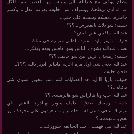
وطلع ووقف مع عبدالله اللي متيبس من العصر.. يبين للكل
انه عااادي ويظحك ويسولف بس خليفه يعرفه عدل… وكسر
خاطره…مسكه وسحبه على جنب..
خليفه: شو بلاك يالمعرس…؟؟؟
عبدالله: مافيني شي..ليش؟
خليفه: متوتر وايد….عنود ماظني متوتره جي مثلك…
تصدد عبدالله يشوف الناس وهو عافس ويهه ويفكر…
خليفه: رمسني انزين..من شو خايف..؟؟؟
عبدالله: يعني شي اول مره اجربه ماتباني اتوتر بالله..؟؟؟..
ظحك خليفه…
خليفه: ياريااااااال.. هد اعصابك.. انته مب مجبور تسوي شي
ماتباه ..؟؟
عبدالله: جب ويا هالراس شو هالرمسه..؟؟
خليفه: ارمسك صدق… دامك متوتر لهالدرجه..الشي اللي
موترنك مافي داعي له… خله لين ما تتعودون على وجودكم ويا
بعض….فهمت..؟
عبدالله: هي فهمت .. سد السالفه خلوووف….
خليفه: هههههههههههههه ماشي فايده بعدك متوتر ..ارمسك من