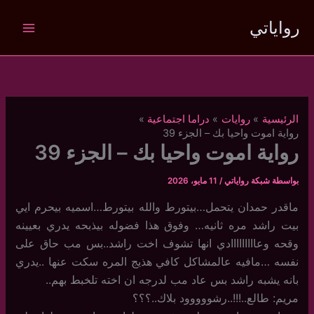
خطي
رواياتي
لى
لمحتوى
الرئيسية
روايات
دراما اجتماعية
رواية اموت واحيا بك – الجزء 39
رواية اموت واحيا بك – الجزء 39
بواسطة
شبكة رواياتي
/
11 مايو، 2026
ماقدر حمدان يتحمل…بيتورط والله بيتورط…اسميه بيحرم ايي
بيت راشد مره ثانيه… وفوق هذا فضوله بيذبحه يدري بعيينه
وقحه وعااااااااادي انها تشوف اخت راشد..بس مب حاق على
نفسه …مافيه عالمشاكل كافي هذيج المره سكت عنها ..يدري
بانه يشبه راشد بس عاد مب لدرجه ان اخته تلخبط بهم..
مريم: طالع..!!!..رشووووود بلاك..؟؟؟