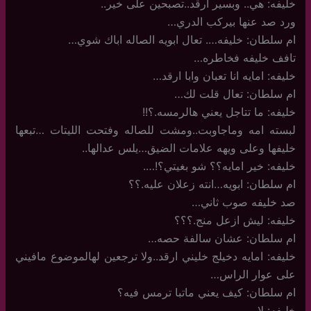
خليفه: هي.. وبسير ارقد..تصبحين على خير..
ورد صد عنها بيركب الدري…
ام سلطان: خليفه…. تعال ابويه الصاله اباك شوي…
تافف خليفه فخاطره…
خليفه: امايه انا تعبان وابا ارقد…
ام سلطان: تعال قلت لك…
خليفه: ما تتاجل يعني هالرمسه.؟!!
لبسته امه وماجاوبت..ومشت للصاله وفتحت الليتات …تبعها
خليفها وعلى ويهه علامات الضيق…يلس عدالها..
خليفه: خير امايه؟؟ شو بغيتي؟!….
ام سلطان: ابويه…انته زعلان عليه.؟؟
صد خليفه صوب ثاني…
خليفه: ليش ازعل منج.؟؟؟
ام سلطان: عشان سالفة حصه…
خليفه: امايه دخيلج خليني ارقد..ولا ترجعين لهالموضوع مافيني
على عوار الراس…
ام سلطان: كيف يعني ماتبا ترمس فيه؟
خليفه: لا….