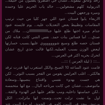
راقد وغالق تيلفونه…عشان جي اضطروا يطلبون من خليفه…
الدريولية كلهم مشغولين…. خالد ياب الحريم عليا وحمده
وميره ورجعهن البيت…
الاربعاء يابوا فستان عنود اللي جهز كليا من حيث ترتيب
المقاسات وتظبيط بعض التعديلات عليه… يوم قايسته عنود
جدام ميره اختها طلع عليها جناااااااااااااااااااان…. ملاك من
صدق…. اما فساتين بنات حمد.. نفس الشي كانت فنانه لكن
فستان حصه طلع وسيع شوووووووي عليها..بسبب خسارتها
لبعض الوزن بسبب العمليه..لكنها قالت جذي اريح عشان
اتحرك بحريه اكثر في العرس….
…:::: ( ليلة العرس ) ::::…
قامت عنود الساعه 10 الصبح..والكل استغرب انها قدرت ترقد
هالكثر… اغلب العرايس يقومن من الفجر بسبب التوتر… لكن
هي حست بهدوء نفسي واقتناع بنصيبها…وسعادة
ماتنوصف….عشان جي كانت مرتاحه البال… مع انها متحمسه
..لكن حماستها داخليه..ومب ظاهر عليها غير الهدوء والثقة…
اول ما نشت نزلت تحت…وتمنت انها مانزلت… الكل
مرتبش..محد في البيت كلهم في الحوش او برا البيت عند