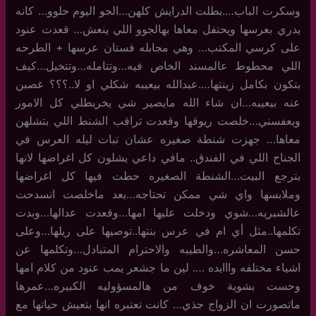
وسكرت الباب….بطلت الدرايش كلهن…الجو اليوم حلوو… كانه
يدري بعرسها ويحتفل معاها بهالجوو اللي ينعش… قعدت عنود
على كرسي المكتب… وهي مجابله فستان عرسها + الطرحه
اللي محطوط عالمسند الخاص فيه…وتتامله…وتتخيل…كيف
بتكون بكامل زينتها….عبدالله بيعيبه شكلي او لا..؟؟؟ غصبن
عنه بيعيبه…ان شاء الله مايصير شي يخربطلي كل الامور
ويعفسني…خلصت ريوقها وقعدت تراقب الشنط اللي بتشلهن
معاها… جهزت شنطة صغيره عشان تبات ليله العرس في
الجناح اللي في الفندق.. مافي داعي يشلون كل اغراضها لانها
بترجع البيت…الشنطة الصغيره حطت فيها كل اغراضها
وملابسها واي شي ممكن تحتاجه…بعد ماخلصت انسدحت
عالشبريه…شوي ودخلت عليها امها…وقعدت عدالها…وبدت
تكلمها..مثل أي ام في عرس بنتها..توصيها على ريلها…وعلى
حسن المعاشره…والطيبه والاحترام المتبادل…وتكلمها عن
اشياء مختلفه وااايده …. لين ما جشعر يمب عنود من كلام امها
وحست بشوية خوف من هالمسؤوليه الكبيره…عمرها
ماتصورت ان الزواج جذي… كانت تعتبره انها بتعيش حياتها مع