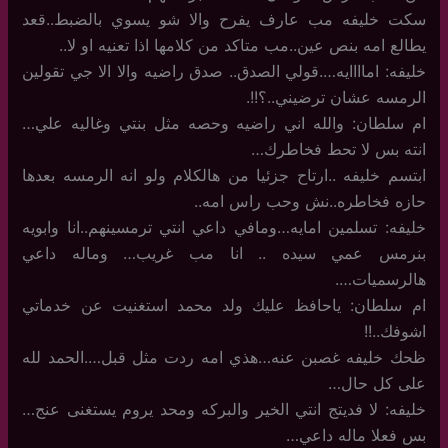
سكت خليفه مب عارف يفرح والا شو يسوي بالضبط..قعد
يطالع امه بنص عين..مب متاكد من كلامها اذا تعنيه او لا..
خليفه: اماااايه….قولي الصدق.. صدق راضيه والا الا جي تقولين
الرمسه عشان ترضيني..؟!!.
ام سلطان: والله اني راضيه وحصه مثل بنتي وغاليه علي…
انته بس لا تحط فخاطرك…
ابتسم خليفه ..ارتاح جزئيا من هالكلام ولو انه الرمسه بعدها
حازه فخاطره..نش وحب راس امه..
خليفه: تسلمين امايه…ومافي داعي انتي ترمسينهم..انا وابويه
بنرمس عمي سيده .. انا مب غريب… وماله داعي
هالرسميات….
ام سلطان: ياحافظ عليك ولد محمد استغنيت عن خدماتي
اشوفك..!!
ظحك خليفه غصبن عنه…هذي امه ردت مثل قبل….الحمد لله
على كل حال…
خليفه: لا فديتج انتي الخير والبركه ومحد يروم يستغنى عنج…
بس فعلا ماله داعي…