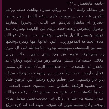
خليفه: مابتعفيني…؟؟؟
هز عبدالله راسه ” لا ” … وركب سيارته وظحك خليفه وركب
الكوبي عند حمدان وروحوا كلهم رباعه للفندق.. يوم وصلوا
حصروا ام سلطان تترياهم عند الباب … وخبروا المعازيم
بوصول المعرس واهله حصه نزلت من الكوشه وسارت عند
خواتها وتلبسن الشيل والعبي… وتغشن بعد…. ودخل عبدالله
معاه الجماعة المذكوورين… عنود عدالها امها وميره..وشكلها
ميته من المستتحى …وتبتسم بهدوء.. اماعبدالله اللي كل شوي
يه وهويشوف عنوود من بعيد…هدى شوي… ملاك…وربي
ملاك… خليفه كان يمشي معاهم وهو منزل عيونه ويحاول قد
مايقدر انه مايتصدد… اما حمداااااااااااان..؟؟ اللي كان يمشي
عدال خليفه… حدث ولا حرج… من يشوف حد يعرفه سواله
باي باي وتبسم…. حتى فطيم ونوره وحصه اللي عرفهن طبعا
من الغشوه الرفيعه ماسلمن منه.. مستوي حبيب الشعب…
وصلوا للكوشه… قلب عنود بدت تنسمع دقاته…وقلب عبدالله
صدق بيطلع من صدره… وكل شي يسحب نفس طوييل يمكن
يهدى…وكان يبتسم بتوتر كل شوي… نبهته امه انه لازم يرفع