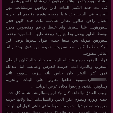
الشباب ويرد يتذكر.. وانتوا تعرفون كيف شبابنا غلسين شوي..
في بيت حمد الكتبي البنات كانن رواحهن مرتبشات….يتهن
المزينه في البيت حق عليا وحصه ونوره وفطيم اما حريم
العيال راحن صالون تعدلن هناك…. بنات حمد كلهن فجن
شعورهن… عليا شعرها وايد غليظ وناعم ومقصوص مدرج
لوسط الظهر يوصل وطالع وايد روعه عليها… اما نوره وحصه
شعورهن طويله بس طبعا حصه اطول شعرها يوصل لين
الركب..طبعا كلهن مع تسريحه خفيفه من فوق وجدام..اما
الباقي مفتوح…
قراب المغرب رجع عبدالله البيت مع خالد..خالد كان يبا يصلي
المغرب وبالمره اييب حرمته للعرس وعياله… اما عبدالله
فمن كثر التوتر كان حاس بانه يلزمه سبووح ثاني
بااااااااااااااارد….ويوم طلعوا تعاونوا على البنات والحريم
وشلوهن الفندق ورجعوا مكان عرس الرياييل…
ترتيب الفندق والقاعه كان ولا اروع…والربشه شاله كل حد…
حصه ونوره وفطوم عقن العبي والشيل..اما عليا ولانها حرمه
متزوجه تمت بشيله خفيفه… طبعا مافي داعي اقول ان البنات
لفتن نظر الجمييع… وام خالد كل شوي تمسك وحده من بناتها