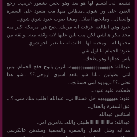
تبتسم له…ابتسم لها هو بعد وهو يحس بشعور غريب.. رجع
الغتره على ورا شوي…متظايق منها..مب متعود على السفرة
والعقال… ومايحبها اصلا… ومشا صوب عنود شوي شوي..
عنود وهي اطالعه عرفت انه مرتبك…صح هي مرتبكه اكثر منه
محد ينكر هالشي لكن مب باين عليها لانه واثقه منه…واثقة من
محبتها له… ومحبته لها…قالت له تبا تغير الجو شوي..
عنود: الحمام انا اول شي….
يلس عدالها وهو يظحك…
عبدالله: هههههههههههههههههههه…انزين يابوج حقج الحمام…بس
انتي بطولين …انا شو بقعد اسوي اروحي.؟؟ ..شو هذا
تحتي..؟؟…يوووه لمي فستانج…
ظحكت عليه عنود…
عنود: ههههههههه خل فستااااني.. عبدالله اطلب منك شي..؟…
عق السفرة والعقال..
استانس عبدالله
عبدالله: ماااااااااااااااااطلبتي والله….تامرين امر..
مد ايه وشل العقال والسفره والقحفية وسندهن عالكرسي