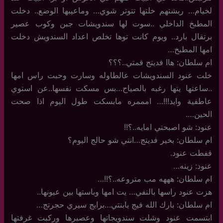
لخيام… ربشتهم خلتها تتوتر شوي… وماعيبها الوضع.. دخلت
المطبخ الداخلي ..سوت لها سندويشات جبن وكوب عصير
برتقال بارد.. ويوم كانت توها تخلص اعداد السندويش دخلت
امها المطبخ…
ام سلطان: هاا فديتج قمتي..؟؟؟
خلت عنود السندويشات عالطاوله وسارت وحبت راس امها
..ساعتها يتها رغبه بالصياح…بس مسكت نفسها..عن استوي
عاطفية وايد!!!… امممره مابسكت طول اليوم اذا صحت
الحين….
عنود: شو اصبحتي امايه..؟!!
ام سلطان: بخير فديتج…انتي شو حالج اليوم؟
قفطت عنود.
عنود: زينه…
ام سلطان: هههه مب متروعه..؟!!…
هزت عنود راسها بالنفي… يت امها وباستها بين عيونها..
ام سلطان: بارك الله فيج يابنتي…برايج سيري حجرتج…
ابتسمت عنود وشلت سندويجاتها وعصيرها وركبت غرفتها