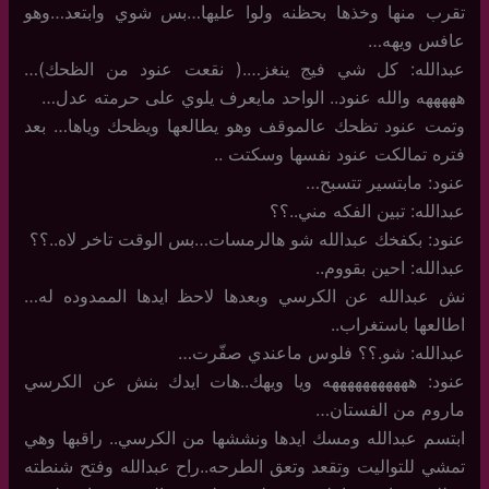
تقرب منها وخذها بحظنه ولوا عليها…بس شوي وابتعد…وهو
عافس ويهه…
عبدالله: كل شي فيج ينغز….( نقعت عنود من الظحك)…
هههههه والله عنود.. الواحد مايعرف يلوي على حرمته عدل…
وتمت عنود تظحك عالموقف وهو يطالعها ويظحك وياها… بعد
فتره تمالكت عنود نفسها وسكتت ..
عنود: مابتسير تتسبح…
عبدالله: تبين الفكه مني..؟؟
عنود: بكفخك عبدالله شو هالرمسات…بس الوقت تاخر لاه..؟؟
عبدالله: احين بقووم..
نش عبدالله عن الكرسي وبعدها لاحظ ايدها الممدوده له…
اطالعها باستغراب..
عبدالله: شو.؟؟ فلوس ماعندي صفّرت…
عنود: هههههههههههه ويا ويهك..هات ايدك بنش عن الكرسي
ماروم من الفستان…
ابتسم عبدالله ومسك ايدها ونششها من الكرسي.. راقبها وهي
تمشي للتواليت وتقعد وتعق الطرحه..راح عبدالله وفتح شنطته