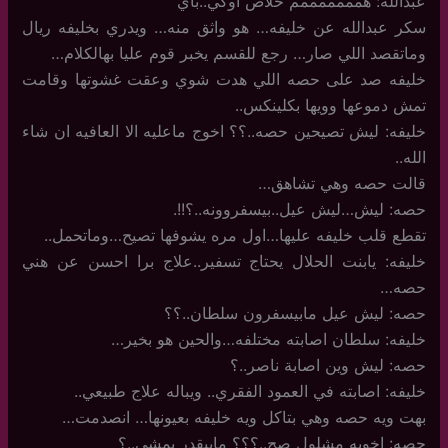
عبدالله: همممممممم خلاص اوكي..باي
سكر عبدالله عن خليفه… هو واثق منه… ويدري بخليفه ريال
وماتقصد اللي صار… رجع للقسم يخبر قوم عليا بهالكلام…
خليفه صد على حصه اللي هدت شوي وعقت غشوتها وقامت
تمش دموعها وويها بكلينكس..
خليفه: ليش تصيحين حصه..؟؟ اخوج ماعليه الا العافيه ان شاء
الله..
قالت حصه وهي تشاهق…
حصه: ليش…ليش عيل..بيسفروونه..؟!!.
تقطع قلب خليفه عليها…اول مره يشوفها تصيح…وماتحمل..
خليفه: يابنت الحلال يحتاج تسفير..علاج برا احسن عن هني
حصه…
حصه: ليش عيل مابيسفرون سلطان..؟؟
خليفه: سلطان اصابته مختلفه…والحين هو بخير…
حصه: ليش وين اصابة ناصر..؟
خليفه: اصابته في العمود الفقري.. ويباله علاج طبيعي..
بهت ويه حصه وهي بتاكل ويه خليفه بعيونها… انصدمت…
حصه: اخويه مشلول صح..؟؟؟ مابيقدر يمشي..؟