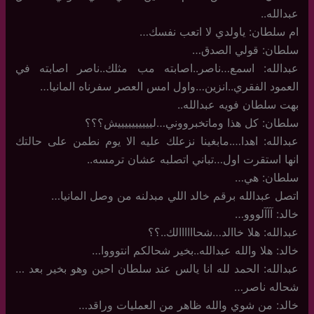
عبدالله..
ام سلطان: ياولدي لا اتعب نفسك…
سلطان: قولي الصدق…
عبدالله: اسمع…ناصر..اصابته مب مثلك..ناصر اصابته في
العمود الفقري..انزين…واول امس العصر سفرناه المانيا…
بهت سلطان فويه عبدالله..
سلطان: كل هذا وماتخبرووني…لييييييييييش؟؟؟
عبدالله: اهدا….مابغينا نزعلك عليه الا يوم نطمن على حالتك
انها استقرت اول…تباني اتصلبه عشان ترمسه..
سلطان: هي…
اتصل عبدالله برقم خالد اللي مبدلنه من وصل المانيا…
خالد: آآآلووو…
عبدالله: هلا خاالد…شحاااااالك..؟؟
خالد: هلا والله عبدالله..بخير شحالكم انتوووا…
عبدالله: الحمد لله انا يالس عند سلطان احين وهو بخير بعد …
شحاله ناصر…
خالد: من شوي والله ظاهر من العمليات وراقد…