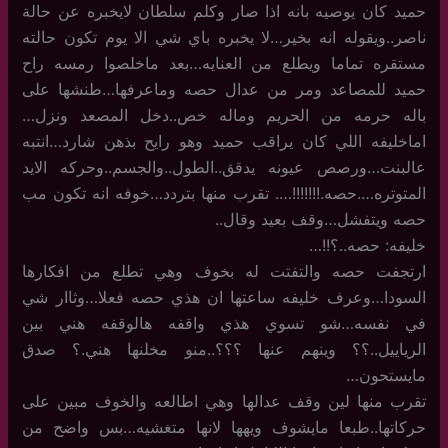
حميد كان يوصيه بانه اذا صار وكلم سلطان لايخبره عن حالة
ناصر..ويقوله انه بخير…لا يخبره باي شي الا يوم تكون حالته
مستقره تماما ويطلع من العنايه…بعد ماخلصوا رمسه راح
حميد للمصاعد ومر من عدال حصه وماعرفها…طنشها على
باله حرمه من الحريم وماله خص..دخل المصعد ونزل…
اماخليفه اللي كان يراقب حميد وهو رايح بذهن شارد…انتبه
عالبنت…ورصص عيونه يدقق..الطول..والجسم..وحركه الايد
المتوتره….حصه.!!!!!!!…. تقرب منها بتردد…خوفه انه تكون مب
حصه ويتفشل…وقف بعيد وقال..
خليفه: حصه..؟!!…
ارتجفت حصه والتفتت له بخوف وهي تطلع من افكارها
السودا…وعرف خليفه ساعتها ان هذي حصه فعلا…وثاار شي
في نفسه…شو تسوي هذي واقفه هالوقفه هني بين
الرياييل..؟؟ وينهم عنها ؟؟؟..منو مخلنها هني.؟ صدق
مايستحون…
تقرب منها لين وقف عدالها وهي اطالعه والخوف مبين على
حركاتها..طبعا مايشوف ويهها لانها متغشيه…بس واضح من