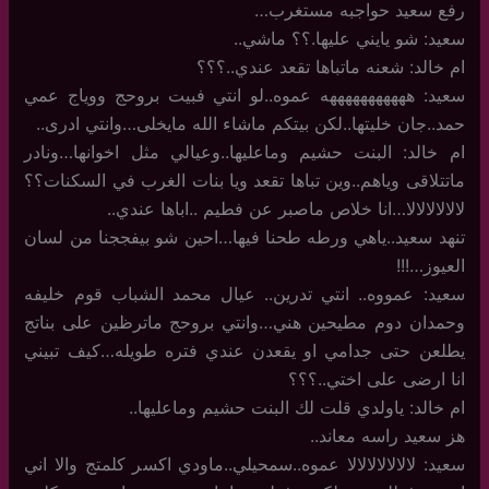
رفع سعيد حواجبه مستغرب…
سعيد: شو يايني عليها.؟؟ ماشي..
ام خالد: شعنه ماتباها تقعد عندي..؟؟؟
سعيد: هههههههههههه عموه..لو انتي فبيت بروحج ووياج عمي
حمد..جان خليتها..لكن بيتكم ماشاء الله مايخلى…وانتي ادرى..
ام خالد: البنت حشيم وماعليها..وعيالي مثل اخوانها…ونادر
ماتتلاقى وياهم..وين تباها تقعد ويا بنات الغرب في السكنات؟؟
لالالالالالا…انا خلاص ماصبر عن فطيم ..اباها عندي..
تنهد سعيد..ياهي ورطه طحنا فيها…احين شو بيفججنا من لسان
العيوز…!!!
سعيد: عمووه.. انتي تدرين.. عيال محمد الشباب قوم خليفه
وحمدان دوم مطيحين هني…وانتي بروحج ماترظين على بناتج
يطلعن حتى جدامي او يقعدن عندي فتره طويله…كيف تبيني
انا ارضى على اختي..؟؟؟
ام خالد: ياولدي قلت لك البنت حشيم وماعليها..
هز سعيد راسه معاند..
سعيد: لالالالالالالا عموه..سمحيلي..ماودي اكسر كلمتج والا اني