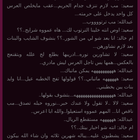
سعيد: مب لازم ننزف جدام الحريم…عقب مايخلص العرس
كل واحد يدخل على حرمته…
عبدالله: مب ترتووووب…
سعيد: اوص انته خلينا الترتوب لك… هاه عمووه شرايج..؟؟
ام خالد: انا بعد شو لي من الشور..؟؟ بنشوف الشايب والبنات
بعد لازم نشاورهن…
سعيد: لا تشاورين نوره…ادريبها بطلع لج علله وبتقنعج
بالعكس…همها بس تاجل العرس ليش مادري..
عبدالله: ههههههههههه يمكن ماتباك…
سعيد: ههههههه ماتباني..؟؟ قولولها تفج الخطبه عيل…انا وايد
بنات يبن يخطبني..
عبدالله: ههههههههههههههههههه…بتشوف بقولها..
سعيد: لالا ..لا تقول ولا عندك خبر…نوروه خبله تصدق…مب
ناقص انا… المهم عمووه استعيلوا..والله ابا اعرس..
عبدالله: ههههههه مستقطع الريال..
ام خالد: انته شو اخبار بيتك..؟؟
سعيد: يشطبون عليه…يباله شهرين ثلاثه وان شاء الله بيكون