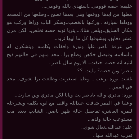
خليفه: حصه قوومي…استهدي بالله وقومي…
مطها من ايدها ووقفها وهي بعدها تصيح…وطلعها من المصعد
ووداها سيارته ..وركبها بالغصب..وسكر الباب وراها وركب هو
مكان السايق..ويلس هناك…يتريا نوبه حصه تخلص.. لكن مرن
عشر دقايق..ويشوفها كل ما اييها تزيد…
في غرفة ناصر..عليا ونورة واقفات يكلمنه ويتشكرن له
بالسلامه..وفيصل خلاهن وطلع برا.. محد منهم في حالتهم ذيج
انتبه انه حصه اختفت…الا يوم سال ناصر..
ناصر: وين حصه؟ مايت..؟؟
تلفتت نورة برعب… وعليا استغربت وطلعت برا تشوف…محد
في الممر…
نورة: مادري والله ياناصر يت ويانا لكن مادري وين سارت…
وعليا في الممر شافت عبدالله واقف مع ابوه يكلمه ويشرحله
للمره العاشره تفاصيل حالة ظهر ناصر.. الشايب بعده مب
مستوعب حالة ولده…
عليا: عبدالله..تعال شوي..
تقرب عبدالله منها..