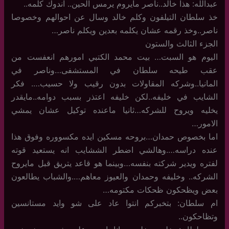
عبدالله: هذا خالد..ناصر مايروم يرمس الحين.. اندوك كلمه..
خذ سلطان التيلفون وكلم خالد وسال عن احوالهم وخصوصا
ناصر..وخذ رقمه عشان يكلمه بعدين ويكلم ناصر…
الجزء الثالث والستون
اليوم هو السبت… بيت محمد الكتبي امورهم انعفست من
عقب طيحه سلطان في المستشفى…وناصر في
المانيا..وشركه المقاولات بدون رقيب ولا حسيب…. فكر
الشايب في خليفه..لكن خليفه اعتذر بسبب دوامه..مايقدر
يخليه ويروح للشركه…ثانيا ماعنده توكيل عشان يمشي
الامور…
اما بخصوص حمدان…بروحه مسكين ايده مكسووره وفوق هذا
عنده دراسه….وهالشي اضطر الششايب انه يستعيد قوته
لفتره ويدير شركته بنفسه…وبينما هو قاعد يتريق قبل مايروح
الشركه.. وخليفه وحمدان والعيوز معاهم….والشباب يطالعون
بعض ويظحكون ظحكات مكتومه…
ام سلطان: بتخبركم انتوا عاد على شو وايد مستانسين
وتظاحكون..