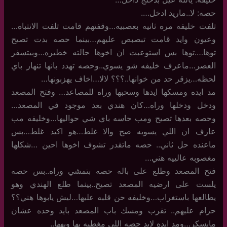
حصه: لا..ماريد ادخل….
تلفت خليفه مره ثانيه بعصبيه…وقفتهم قامت تلفت الانتباه…
وعيون وايد قامت تبصبص عليهم…بينما حصه بدت تصيح
توها….توها بس استوعبت ان اخوها حالته خطيره…وبيتسفر
العصر…ماعرف خليفه شو يسوي..وحصه تهدد بانها تنهار باي
لحظه…يزقر حد من خوانها..؟؟؟ لالا…اخاف يهزبونها…
مد ايده ومسكها ايدها وسحبها وراه للمصاعد… وفتح المصعد
ودخل ودخلها وراه…كان هندي بعد موجود في المصعد…
وحصه بعدها تصيح ومب حاسه باي شي حواليها…وخليفه مب
عارف ان اللي يسويه صح والا غلط…هو اكيد غلط…بس
ماعنده حل ثاني.. حصه ماتقدر تشوف اخوها احين …شكلها
مغصوبه عالييه هني…
فتح المصعد وطلع على باله حصه بتمشي وراه..بس حصه
يلست على ارضيه المصعد تصيح..بينما طلع الهندي وهو
يطالعها باستغراب…وخليفه حن قلبه عليها…ليش يابوها هني؟؟
حرام عليهم.. تقرب ومسك باب المصعد بايد وحده عشان
مايسكر…ومد ايده لايد حصه اللي مغطيه بها ويهها..