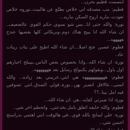
ابتسمت فطيم بحزن…
فطيم: مب مصدقه اني خلاص بطلع عن هالبيت..نوروه خلاص
تعودت..ماريد اروح السكن ماريد…
نورة: والله حتى انا…بس شو نسوي..حكم القوي عالضعيف..
ان شاء الله انا بييج هناك دوم..وبريكاتي كلها بقضيها عندج
هههههه…
فطوم: غصبن عنج اصلا….ان شاء الله اطيح على بنات زينات
عاد..
نورة: ان شاء الله…واذا بخصوص بعض الناس..بييبلج اخبارهم
اول باول…وبقولهم يكتبولج رسايل بعد هههههههه..
فطوم: هههههههههههه هي انتي..خربيني بعد زياده… والله
اتمنى…عالاقل اتصبر بهن…نورة..قولي الصدق..انتي تشوفين
فيه امل بينا..؟؟
نورة: اذا صبرتي كفايه…هي .ان شاء الله…
فطوم: والله خايفه اتعلق بامل يخدعني.. واتحطم اخر شي..
نورة: خلي ايمانج بالله قوي…في هالوقت انتي اهتمي بدراستج
احسن شي…
فطوم: ان شاء الله…