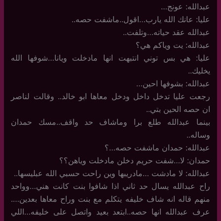
عبدالله: عونج…
عليا: عانك الله يارب…اقول..ماشفت حصه..
عبدالله عقد حياته…وتلفت..
عبدالله: يت وياكم هي؟
عليا: هي بس توني انتبهت انها مادخلت ويانا…شوفها الله
يخليك..
عبدالله: بشوفها احين…
رجعت عليا تدخل داخل ودخل معاها ابو خالد.. وقالت لناصر
ان حصه الحين بتي..
بينما عبدالله طلع برا وماشاف حد واقف..مسك حمدان
وساله..
عبدالله: حمدان ماشفت حصه…؟
حمدان: لا…شفت حريم دخلن مادخلت وياهن؟؟
عبدالله: لا مادشت …مادريبها وين راحت حسبي الله عبليسها..
راح عبدالله يسال حد ثاني اذا شافوا بنت كانت هني…وواحد
منهم قاله انه شاف خليفه يتكلم مع بنت وراح معاها بعدين….
عرف عبدالله انها حصه..ابتعد بعيد واتصل على خليفه…اللي