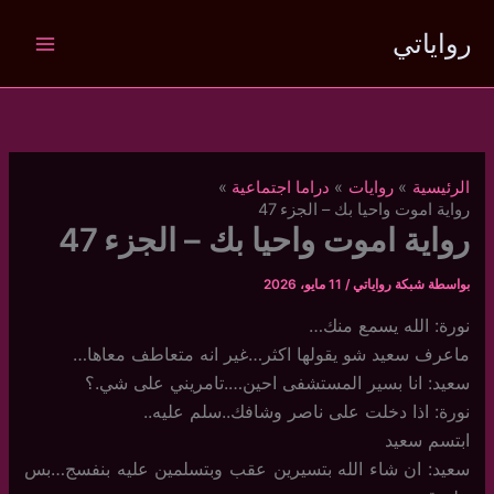
خطي
رواياتي
لى
لمحتوى
الرئيسية
روايات
دراما اجتماعية
رواية اموت واحيا بك – الجزء 47
رواية اموت واحيا بك – الجزء 47
بواسطة
شبكة رواياتي
/
11 مايو، 2026
نورة: الله يسمع منك…
ماعرف سعيد شو يقولها اكثر…غير انه متعاطف معاها…
سعيد: انا بسير المستشفى احين….تامريني على شي.؟
نورة: اذا دخلت على ناصر وشافك..سلم عليه..
ابتسم سعيد
سعيد: ان شاء الله بتسيرين عقب وبتسلمين عليه بنفسج…بس