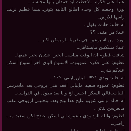
عليا: على فكره …لاحظت ايد حمدان بانها مجبسه…
نورة وحصه كل وحده اطالع الثانيه بتوتر…بينما فطيم نزلت
راسها للارض..
ام خالد: حادث يقول..
عليا: من متىى..؟؟
نورة: من اسبوعين جي تقريبا…او يمكن اكثر…
عليا: مسكيين مايستاهل…
شافت فطوم ان الوقت مناسب الحين عشان تخبر عمتها..
فطوم: على فكره عموووه…الاسبوع الياي اخر اسبوع اسكن
عندكم هني..
ام خالد: ويدي.؟؟!!!…ليش يابنتي..؟؟؟…
فطوم: عمووه سعيد مايباني اقعد هني بروحي بعد مايعرسن
البنات..قالي السكن احسن لج وانا بعد بطول في الدراسه…
ام خالد: وانتي شووو عليج هذا بيتج بعد…بتخليني ارووحي عقب
مايعرسن بناتي..
فطوم: والله الود ودي ياعموه اني اسكن عندج لكن سعيد مب
راضي..
ام خالد: ماعليج من سعيد انا برمسه….