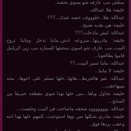
مبتلش مب عارفه شو يسوي بحصه..
خليفه: هلا عبدالله..
عبدالله: هلا…خلوووف..حصه عندك…؟؟؟
خليفه: هي..هذيه تصيح…
عبدالله: ليش مادخلت؟؟؟
خليفه: مادريبها…متروعه ادش..ماتبا تدخل وماتبا تروح
البيت..مب عارف شو اسوي..سحبتها للسياره مب زين الرياييل
قاموا يطالعونا…
عبدالله: ماتبا تسير البيت..؟؟
خليفه: لا ماتبا…
عبدالله: شو هالخريط….هاتها…خلها تسلم على اخوها.. محد
بييبهاعقب…
خليفه: بحاول وياها….بس خلها تهدا شوي مقطعه عمرها من
الصايح…
عبدالله: يوووووووه شحقه ماصاحت في البيت وخلصت….
خليفه: مادري..شكلها بس توها استوعبت…المهم خلها تهدا انته
وعقب بردها فوق..