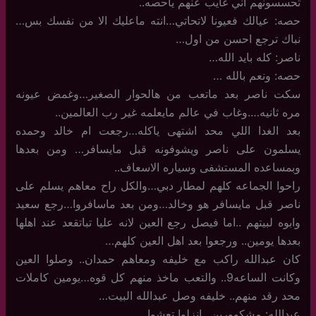
تحسسونهم اني غايب عنهم ياحصه..
حصه: عيالك فعيونا لاتحاتي…انته ماعليك الا من نفسك بس…
نباك ترجع احسن من اول…
ناصر: كله بايد الله…
حصه: ونعم بالله …
سكت ناصر بعد ماتعب من هالحوار الصغير…وغمض عيونه
مره ثانيه….وغاب في عالم مايعلمه غير رب العالمين..
بعد الغدا اللي محد اشتهى ياكله…رجعت ام خالد وحمده
يسلمون على ناصر ويشوفونه قبل مايسافر… ومن بعدها
وبمساعده المستشفى وسياره الاسعاف..
راحوا الجماعه كلهم لمطار دبي…والكل راح معاهم يسلم على
ناصر قبل مايسافر هو وخالد…ومن بعد ماسافروا…رجع سعيد
وابوه لبيتهم ..اما فيصل رجع العين لانه عليا تباتقعد عند اهلها
بعدها يومين.. ورجعوا بعد اهل العين كلهم…
كان عبدالله راكب مع خليفه ومعاهم حمدان.. وصلوا العين
وكانت الساعه9.. والتعب ماخذ منهم كل قوه…يومين كاملات
محد رقد منهم.. خليفه وصل عبدالله البيت…
عبدالله: مشكوورين…انزلوا تعشوا…