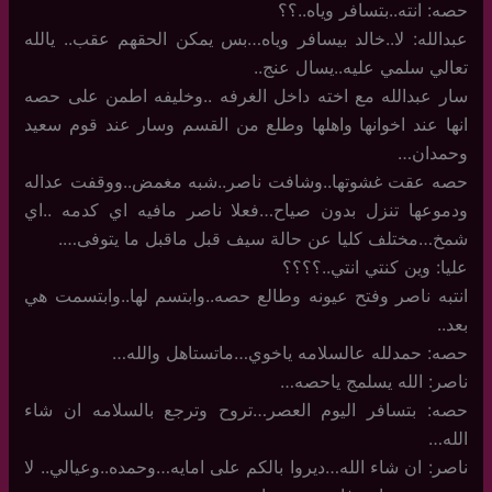
حصه: انته..بتسافر وياه..؟؟
عبدالله: لا..خالد بيسافر وياه…بس يمكن الحقهم عقب.. يالله
تعالي سلمي عليه..يسال عنج..
سار عبدالله مع اخته داخل الغرفه ..وخليفه اطمن على حصه
انها عند اخوانها واهلها وطلع من القسم وسار عند قوم سعيد
وحمدان…
حصه عقت غشوتها..وشافت ناصر..شبه مغمض..ووقفت عداله
ودموعها تنزل بدون صياح…فعلا ناصر مافيه اي كدمه ..اي
شمخ…مختلف كليا عن حالة سيف قبل ماقبل ما يتوفى….
عليا: وين كنتي انتي..؟؟؟؟
انتبه ناصر وفتح عيونه وطالع حصه..وابتسم لها..وابتسمت هي
بعد..
حصه: حمدلله عالسلامه ياخوي…ماتستاهل والله…
ناصر: الله يسلمج ياحصه…
حصه: بتسافر اليوم العصر…تروح وترجع بالسلامه ان شاء
الله…
ناصر: ان شاء الله…ديروا بالكم على امايه…وحمده..وعيالي.. لا