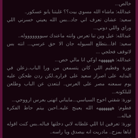
خالص…
عبدالله: ماشاء الله مسوي بيت؟؟ غلبتنا يابو عسكور..
سعيد: عشان تعرف اني جاد…بس الله يعيني خسرني اللي
وراي واللي دوني…
عبدالله: عيل وين تبا تعرس وانته ماعندك سيوووووووله..
سعيد: افا…بتطلع السيوله جان الا حق عرسي… انته بس
لاتوقف فحلجي …
عبدالله: ههههههه اوكي انا مالي خص…
نورة وفطيم اللي كانن يتسمعن من ورا الباب..زعلن في
البدايه على اصرار سعيد على قراره..لكن ردن ظحكن عليه
يوم سمعنه مصر على العرس.. ابتعدن عن الباب وطلعن
للبلكونه…
نورة: شفتي اخوج السياسي…مايباني اتهنى بعرس ارووحي…
فطوم: هههههههه الله يعينج عليه..احين بيتم حاط الفكره
فباله…
نورة: تعرفين انا اللي غلطانه لاني دخلتها فباله..بس كنت اقوله
اياها بمزح.. مادريت انه بيصدق ويا راسه..