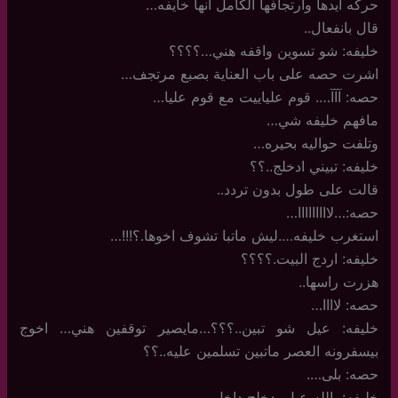
حركه ايدها وارتجافها الكامل انها خايفه…
قال بانفعال..
خليفه: شو تسوين واقفه هني…؟؟؟؟
اشرت حصه على باب العناية بصبع مرتجف…
حصه: آآآ…. قوم علياييت مع قوم عليا…
مافهم خليفه شي…
وتلفت حواليه بحيره…
خليفه: تبيني ادخلج..؟؟
قالت على طول بدون تردد..
حصه:…لااااااااا…
استغرب خليفه….ليش ماتبا تشوف اخوها.؟!!!…
خليفه: اردج البيت.؟؟؟؟
هزرت راسها..
حصه: لاااا…
خليفه: عيل شو تبين..؟؟؟…مايصير توقفين هني… اخوج
بيسفرونه العصر ماتبين تسلمين عليه..؟؟
حصه: بلى….
خليفه: يالله عيل بدخلج داخل…