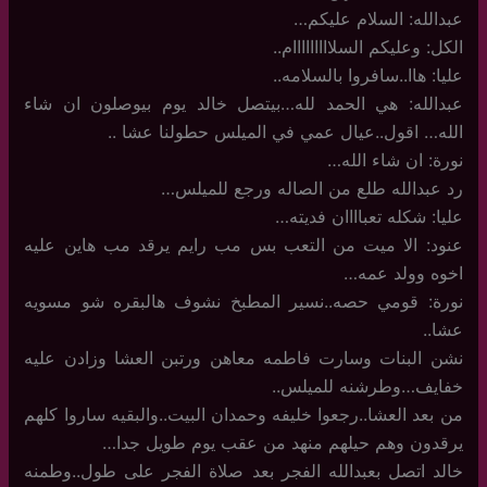
عبدالله: السلام عليكم…
الكل: وعليكم السلااااااااام..
عليا: هاا..سافروا بالسلامه..
عبدالله: هي الحمد لله…بيتصل خالد يوم بيوصلون ان شاء
الله… اقول..عيال عمي في الميلس حطولنا عشا ..
نورة: ان شاء الله…
رد عبدالله طلع من الصاله ورجع للميلس…
عليا: شكله تعباااان فديته…
عنود: الا ميت من التعب بس مب رايم يرقد مب هاين عليه
اخوه وولد عمه…
نورة: قومي حصه..نسير المطبخ نشوف هالبقره شو مسويه
عشا..
نشن البنات وسارت فاطمه معاهن ورتبن العشا وزادن عليه
خفايف…وطرشنه للميلس..
من بعد العشا..رجعوا خليفه وحمدان البيت..والبقيه ساروا كلهم
يرقدون وهم حيلهم منهد من عقب يوم طويل جدا…
خالد اتصل بعبدالله الفجر بعد صلاة الفجر على طول..وطمنه