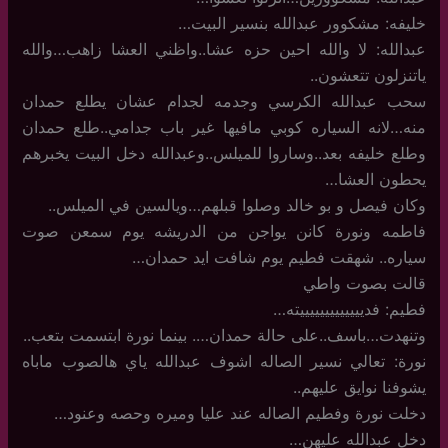
خليفه: مشكوور عبدالله بنسير البيت…
عبدالله: لا والله احين حزه عشا..واظني العشا زاهب…والله
ياتنزلون تتعشون..
سحب عبدالله الكرسي وجدمه لجدام عشان يطلع حمدان
منه…لانه السياره كوبي مافيها غير باب جدامي..طلع حمدان
وطلع خليفه بعد..وساروا للميلس..وعبدالله دخل البيت يخبرهم
يحطون العشا…
وكان فيصل و بو خالد وصلوا قبلهم…ويالسين في الميلس..
فاطمه ونورة كانن يواجن من الدريشه يوم سمعن صوت
سياره.. شهقت فطيم يوم شافت ايد حمدان…
قالت بصوت واطي
فطيم: فديييييييييييييته…
وتنهدت…باسف..على حالة حمدان…. بينما نورة ابتسمت بتعب..
نورة: تعالي نسير الصاله اشوف عبدالله ياي هالصوب ماباه
يشوفنا نوايق عليهم..
دخلت نورة وفطيم الصاله عند عليا وميره وحصه وعنود…
دخل عبدالله عليهن…