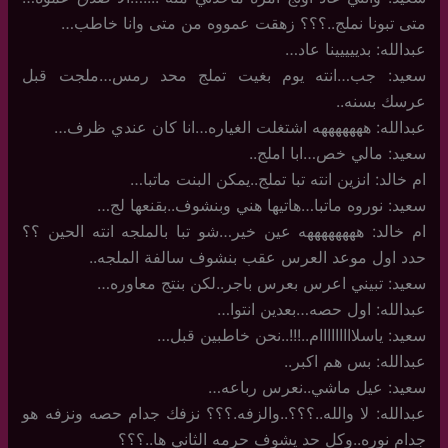
متى تبونا نملج..؟؟؟ زهقت عمووه من متى وانا خاطب…
عبدالله: بدييييينا عاد…
سعيد: جب…انته يوم بغيت تملج محد رمس…ملجت قبل
عرسك بسنه..
عبدالله: هههههههه اشتغلت الغياره…انا كان عندي ظرف…
سعيد: مالي خص…ابا املج..
ام خالد: انزين انته تبا تملج..يمكن البنت ماتبا…
سعيد: نوروه ماتبا…هاتيها هني وبنشوف..بقنعها لج…
ام خالد: ههههههههه عين خير…شو تبا بالملجه انته الحين ؟؟
حدد اول موعد العرس عقب بنشوف سالفة الملجه..
سعيد: تبيني اعرس بعرس باجر..لكن بنتج معاوره…
عبدالله: اول حصه…بعدين انتوا…
سعيد: ياسلااااااااام..!!!..نحن خاطبين قبل…
عبدالله: بس هم اكبر..
سعيد: عيل ماشي..نعرس رباعه…
عبدالله: لا والله..؟؟؟..والزفه.؟؟؟ نزفك جدام حصه ونزفه هو
جدام نوره..وكل حد يشوف حرمه الثاني ها..؟؟؟