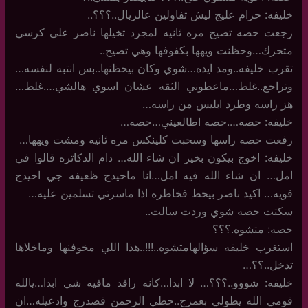
خليفه: حرام عليج ليش تفاولين عالريال..؟؟؟..
رجعت حصه تصيح مره ثانيه لمجرد تخيلها ناصر على كرسي
متحرك…وحظنت ويهها بكفوفها وهي تصيح..
تقرب خليفه..ومد ايده…شوي وكان بيحظنها..بس انتبه لنفسه…
وتراجع..غلط…ماعطوني الثقه عشان اسوي هالشي….غلط…
هز راسه وطرد ابليس من راسه…
خليفه: حصه….حصه اطالعيني…حصه…
رفعت حصه راسها وسحبت كلينكس مره ثانيه ومشت ويهها…
خليفه: اخوج بيكون بخير ان شاء الله… دام الدكاتره قالوا في
امل… ان شاء الله فيه امل…انا ماحيدج ظعيفه جي احيدج
قويه… اكيد ناصر بيحط فخاطره اذا ماسرتي تسلمين عليه…
سكتت حصه شوي وردت سالت..
حصه: متشوه.؟؟؟
استغرب خليفه سؤالهامتشوه..!!!..هذا اللي مخوفنها وماخلاها
تدخل..؟؟…
خليفه: شووو..؟؟؟… لا ابدا…كانه راقد مافيه شي ابدا…يالله
قومي الله يطولي بعمرج..حطي الرحمن فصدرج وادعيله…ان