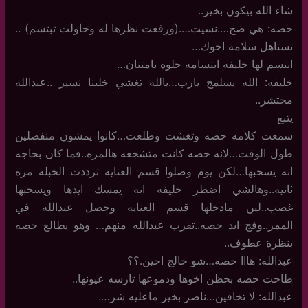
شاء الله بيكون بخير..
حصه: هي صح….نسيت….(ورفعت نظرها له وحاولت تبتسم) ..
تستاهل سلامة اخوك…
ابتسم لها خليفه ابتسامه حلوه بامتنان…
خليفه: الله يسلمج يارب…يالله تغشي خلينا نسير ..عبدالله
محتشر..
يتبع
سمعت كلامه حصه وتغشت وطلعت…كانوا يمشون منفصلين
طول الوقت…لانه حصه كانت متشجعه هالمره..فما كان بحاجه
انه يسحبها…لكن يوم وصلوا قسم العنايه ترددت الخبله مره
ثانيه..وهالشي اضطر خليفه انه يمسك ايدها ويسحبها
غصب..لين مادخلها قسم العنايه وحصل عبدالله في
الممر..وفج ايد حصه..تقرب عبدالله منهم… وهو يطالع حصه
بنظرة عطوف..
عبدالله: هااا حصه…شو حالج احين.؟؟
طاحت حصه بحظن اخوها ودموعها تارسه عيونها..
عبدالله: لا تخافين…ناصر بخير ماعليه شر….