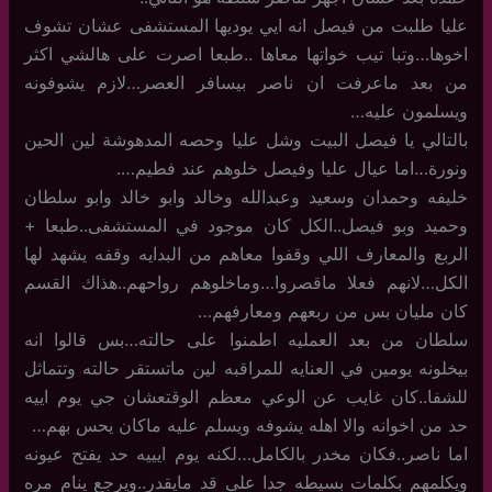
عليا طلبت من فيصل انه ايي يوديها المستشفى عشان تشوف
اخوها…وتبا تيب خواتها معاها ..طبعا اصرت على هالشي اكثر
من بعد ماعرفت ان ناصر بيسافر العصر…لازم يشوفونه
ويسلمون عليه…
بالتالي يا فيصل البيت وشل عليا وحصه المدهوشة لين الحين
ونورة…اما عيال عليا وفيصل خلوهم عند فطيم….
خليفه وحمدان وسعيد وعبدالله وخالد وابو خالد وابو سلطان
وحميد وبو فيصل..الكل كان موجود في المستشفى..طبعا +
الربع والمعارف اللي وقفوا معاهم من البدايه وقفه يشهد لها
الكل…لانهم فعلا ماقصروا…وماخلوهم رواحهم..هذاك القسم
كان مليان بس من ربعهم ومعارفهم…
سلطان من بعد العمليه اطمنوا على حالته…بس قالوا انه
بيخلونه يومين في العنايه للمراقبه لين ماتستقر حالته وتتماثل
للشفا..كان غايب عن الوعي معظم الوقتعشان جي يوم اييه
حد من اخوانه والا اهله يشوفه ويسلم عليه ماكان يحس بهم…
اما ناصر..فكان مخدر بالكامل…لكنه يوم ايييه حد يفتح عيونه
ويكلمهم بكلمات بسيطه جدا على قد مايقدر..ويرجع ينام مره