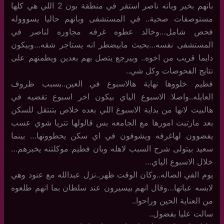
بانهم بخير وبانه ناصر استقر في منطقة بون 2 اللي هي كلها
مستوصفات صحية.. في المستشفى وبانهم حاليا يسوووله
فحص شامل…وخالد عطوه غرفه مجاوره لناصر في
المستشفى نفسه…بحيث مابيضطر انه يستاجر شقه…وبيكون
دايما قريب من اخوه.. وبيرجع يتصل بهم بعدين ويطمنهم على
نتايج الفحوصات وكل شي..
فطيم خلووها نهاية هالاسبوع في العين..بسبب ظروف
العايله..واصلا الاسبوع الياي بيكون اخر اسبوع تقضيه في
هالبيت لانها من بداية الاسبوع اللي بعده خلاص بتنتقل للسكن
بعد مارتبت امورها مع الجامعه بس قالولها تتريا شوي عسب
يفضوون لهاغرفه ويشوفون في اي سكن يحطوونها… بينما
سعيد بيتولى شرح السبب لاهله وبان فطيم موكلتنه يخبرهم…
خلال الاسبوع الياي…
يوم الفي الصاله..وكان الوقت ظهر..نزل عبدالله مع عنود وهي
لابسه عباتها…وقال انهم بيسيرون عند سلطان بما انهم طلعوه
من العناية الحين وراحوا..
سالت عليا بفضول..