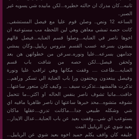
ثانيه…كان مدرك ان حالته خطيره…لكن مابيده شي يسويه غير
الصبر..
الساعه 12 ونص.. وصلن قوم عليا مع فيصل المستشفى..
كانت حصه تمشي معاهن وهي لين اللحظه مب مستوعبه ان
اخوها ناصر في العنايه…وصلوا قسم العنايه…فيصل قالهم
يمشون بسرعه عسب القسم متروس رياييل..وكان يمشي
جدامهن بسرعه…عليا ونوره..سرعن من خطواتهن هن بعد
ولحقن فيصل…لكن حصه من شافت باب قسم
العنايه….ظاعت …. وقفت مكانها وهي تراقب عليا ونورة
وفيصل يبتعدون ويختفون ورا باب العناية الي تسكر وراهم…
تذكرت هالمشهد…تذكرت سيف … وكيف كان متعور ساعتها…
خافت…ماتبا تشوف ناصر بنفس الحاله او اكثر…ما تتحمل
تشوفه متشوه…محد خبرها ساعتها ان ناصر ظاهريا مافيه اي
شي وشكله طبيعي جدا….ماكانت تدري…عقلها ماكان
يستوعب اي شي…وقفت بعيد عن باب العناية…عدال الايدار…
بعيد شوي عن الرياييل المت
خليفه كان واقف يكلم حميد اخوه بعيد شوي عن الرياييل…