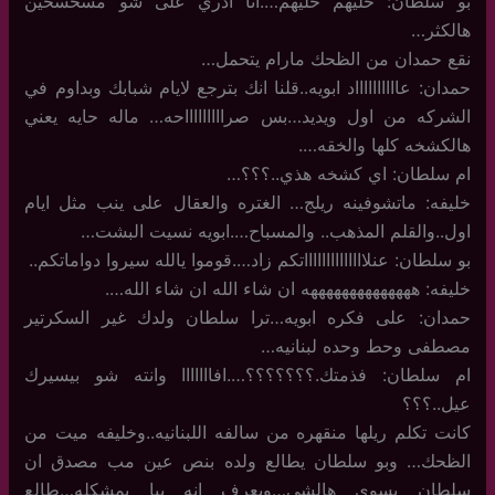
بو سلطان: خليهم خليهم….انا ادري على شو مسخسخين
هالكثر…
نقع حمدان من الظحك مارام يتحمل…
حمدان: عااااااااااد ابويه..قلنا انك بترجع لايام شبابك وبداوم في
الشركه من اول ويديد…بس صراااااااااحه… ماله حايه يعني
هالكشخه كلها والخقه….
ام سلطان: اي كشخه هذي..؟؟؟…
خليفه: ماتشوفينه ريلج… الغتره والعقال على ينب مثل ايام
اول..والقلم المذهب.. والمسباح….ابويه نسيت البشت…
بو سلطان: عنلااااااااااااااتكم زاد….قوموا يالله سيروا دواماتكم..
خليفه: ههههههههههههههه ان شاء الله ان شاء الله….
حمدان: على فكره ابويه…ترا سلطان ولدك غير السكرتير
مصطفى وحط وحده لبنانيه…
ام سلطان: فذمتك.؟؟؟؟؟؟؟….افااااااا وانته شو بيسيرك
عيل..؟؟؟
كانت تكلم ريلها منقهره من سالفه اللبنانيه..وخليفه ميت من
الظحك… وبو سلطان يطالع ولده بنص عين مب مصدق ان
سلطان يسوي هالشي…ويعرف انه يبا يمشكله…طالع