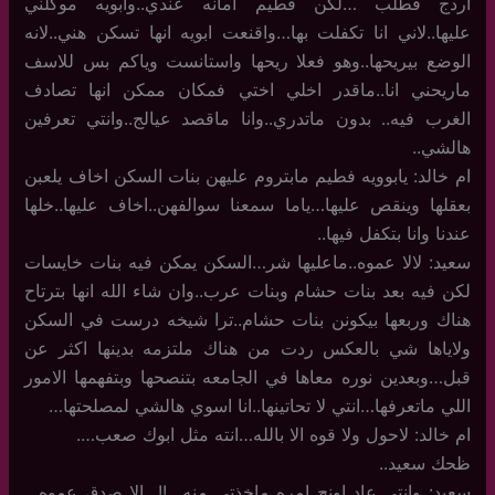
اردج فطلب …لكن فطيم امانه عندي..وابويه موكلني
عليها..لاني انا تكفلت بها…واقنعت ابويه انها تسكن هني..لانه
الوضع بيريحها..وهو فعلا ريحها واستانست وياكم بس للاسف
ماريحني انا..ماقدر اخلي اختي فمكان ممكن انها تصادف
الغرب فيه.. بدون ماتدري..وانا ماقصد عيالج..وانتي تعرفين
هالشي..
ام خالد: يابوويه فطيم مابتروم عليهن بنات السكن اخاف يلعبن
بعقلها وينقص عليها…ياما سمعنا سوالفهن..اخاف عليها..خلها
عندنا وانا بتكفل فيها..
سعيد: لالا عموه..ماعليها شر…السكن يمكن فيه بنات خايسات
لكن فيه بعد بنات حشام وبنات عرب..وان شاء الله انها بترتاح
هناك وربعها بيكونن بنات حشام..ترا شيخه درست في السكن
ولاياها شي بالعكس ردت من هناك ملتزمه بدينها اكثر عن
قبل…وبعدين نوره معاها في الجامعه بتنصحها وبتفهمها الامور
اللي ماتعرفها…انتي لا تحاتينها..انا اسوي هالشي لمصلحتها…
ام خالد: لاحول ولا قوه الا بالله…انته مثل ابوك صعب….
ظحك سعيد..
سعيد: وانتي عاد اونج امره ماخذتي منه ..!!…الا صدق عموه…