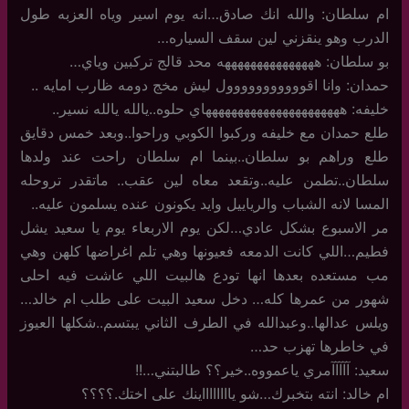
ام سلطان: والله انك صادق…انه يوم اسير وياه العزبه طول
الدرب وهو ينقزني لين سقف السياره…
بو سلطان: هههههههههههههههه محد قالج تركبين وياي…
حمدان: وانا اقووووووووووول ليش مخج دومه ظارب امايه ..
خليفه: ههههههههههههههههههههههاي حلوه..يالله يالله نسير..
طلع حمدان مع خليفه وركبوا الكوبي وراحوا..وبعد خمس دقايق
طلع وراهم بو سلطان..بينما ام سلطان راحت عند ولدها
سلطان..تطمن عليه..وتقعد معاه لين عقب.. ماتقدر تروحله
المسا لانه الشباب والرياييل وايد يكونون عنده يسلمون عليه..
مر الاسبوع بشكل عادي…لكن يوم الاربعاء يوم يا سعيد يشل
فطيم…اللي كانت الدمعه فعيونها وهي تلم اغراضها كلهن وهي
مب مستعده بعدها انها تودع هالبيت اللي عاشت فيه احلى
شهور من عمرها كله… دخل سعيد البيت على طلب ام خالد…
ويلس عدالها..وعبدالله في الطرف الثاني يبتسم..شكلها العيوز
في خاطرها تهزب حد…
سعيد: آآآآآمري ياعمووه..خير؟؟ طالبتني…!!
ام خالد: انته بتخبرك…شو يااااااااينك على اختك.؟؟؟؟