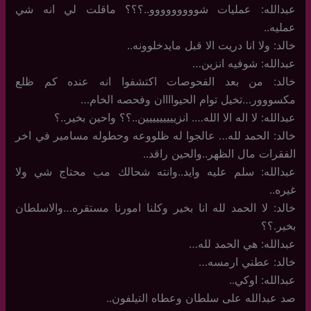
عبدالله: عمليات شووووووووو..؟؟؟ ماقلت لي انه شي
عمليه..
خالد: ولا انا دريت الا قبل مايدخلوونه..
عبدالله: شوفيه انزين…
خالد: من بعد الفحوصات اكتشفوا انه عنده كم ظلع
مكسووور…تخيل توام الحيواااان وفحصه الخام…
عبدالله: لا اله الا الله…. انزييييييييين..؟؟ واحين بخير..؟
خالد: الحمد لله… عالجوا له ظلووعه وحطوله مسامير في اخر
الفقرات مال الظهر..والحين راقد..
عبدالله: سلم عليه وايد..وانته شحالك مب محتاج شي ولا
غيره..
خالد: لا الحمد لله انا بخير وكلنا امورنا مستقره…والاسلطان
بخير.؟؟
عبدالله: هي الحمد لله…
خالد: عطني ارمسه…
عبدالله: اوكي..
صد عبدالله على سلطان وعطاه التيلفون..