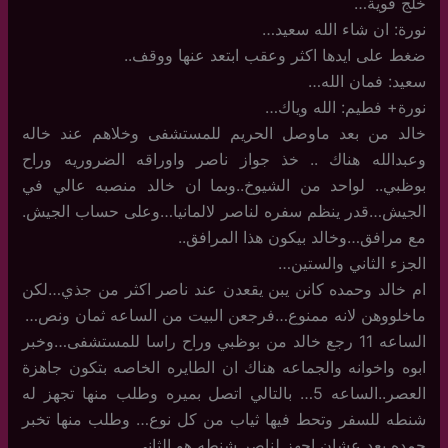
خلج قوية…
نورة: ان شاء الله سعيد…
ضغط على ايدها اكثر وعقب ابتعد عنها ووقف..
سعيد: فمان الله…
نورة+ فطيم: الله وياك…
خالد من بعد ماوصل الحريم للمستشفى وخلاهم عند خاله
وعبدالله هناك .. خذ جواز ناصر واوراقه الضروريه وراح
بوظبي.. لواحد من الشيوخ..وبما ان خالد منصبه عالي في
الجيش…قدر ينظم سفره لناصر لالمانيا…وعلى حساب الجيش.
مع مرافق…وخالد بيكون هذا المرافق..
الجزء الثاني والستين…
ام خالد وحمده كانن يبن يقعدن عند ناصر اكثر من جذي…لكن
ماخلووهن لانه ممنوع…فرجعن البيت من الساعه ثمان ونص…
الساعه 11 رجع خالد من بوظبي وراح راسا للمستشفى…وخبر
ابوه واخوانه والجماعه هناك ان الطايره الخاصه بتكون جاهزة
العصر..الساعه 5… بالتالي اتصل بميره وطلب منها تجهز له
شنطه للسفر وتحط فيها ثياب من كل نوع… وطلب منها تخبر
حمده بعد عشان اجهز لناصر شنطه هو الثاني..