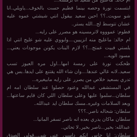
ابتسمت نورة وحصه بينما فطيم حست بالخوف…ياويلي..انا
شو سويت..؟؟ احين سعيد بيقول انتي شيشتي عموه عليه
عشان تتوسط لج…الله يستر..
فطوم: عموووه لاترمسينه هو مصرر على رايه…
ام خالد: ماعليج منه انزييين….وابووي عليه شو عليج انتي اذا
يلستي فبيت عمتج…؟؟ لازم البنات يكونن موجودات يعني…
مسود الويه…
ظحكت نورة على رمسة امها…اول مره العيوز تسب
سعيد..لانه غالي عندها….وان شاء الله يقتنع على ايدها..بس هي
تدري بسعيد خلاص من يصرر على رايه مابيغيره…
في المستشفى عبدالله وعنود حصلوا عند سلطان امه ام
سلطان…سلموا عليها وعلى سلطان اللي كان قايم ساعتها…
وبعد السلامات وغيره..مسك سلطان ايد عبدالله..
سلطان: شحاله ناصر..؟؟؟
سلطان ماكان يدري بعده انه ناصر تسفر المانيا…
عبدالله: بخير…ناصر بخير..لا تحاتي..
سلطان: انا حاس انكم داسين عني شي…قولي الصدق