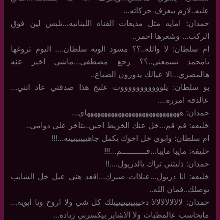
عليه..لازم بيعرف حركاته…
حمدان: امايه مثل مذيعات القناة اللبنانيه…تلبس لين فوق
الركب… وشعرها احمر..
ام سلطان: لا والله..؟؟ مسود الويه سلطان…. اليوم تروغها
يامحمد تسمعني..؟؟ رجع مصطفى…ماشي اخير عنه
هالمصري…الا عيالك يدورون الضياع..
بو سلطان: يلوووووووووووت عليج هذا صدقتي عاد انتي…
عالدقه امرره….
حمدان: ههههههههههههههههههههههههههههاي…
خليفه: قم قم…خل عنك الخريط احين..بتاخر على دوامي..
ام سلطان: وابوي خل اخوك يكمل جاهييييييييه…!!!
خليفه: مايبا مايبا…قــــــــــم…!!!
حمدان: ذليتني تراك يالدريول….!!
خليفه: انا دريول…عنلاات صيرك…اقعد هني عيل خل الشايب
يوصلك..فمان الله..
حمدان: لالالالالالالا دخيييييييييييلك كل شي ولا اروح ويا ابويه…
مايحاسب عالمطبات ولا الاشاير بيكسرني زياده…