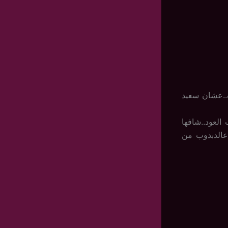
..عشان سعيد
لعود..شافها
 عالدبدوب من