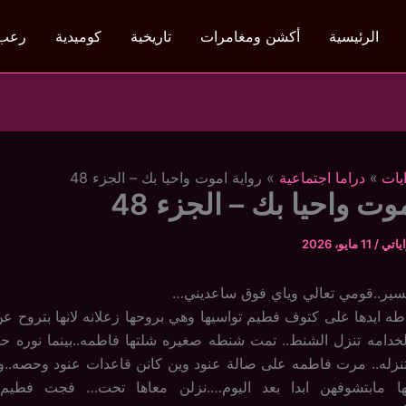
الرئيسية
أكشن ومغامرات
تاريخية
كوميدية
رعب
يات
دراما اجتماعية
رواية اموت واحيا بك – الجزء 48
وت واحيا بك – الجزء 48
ياتي
/
11 مايو، 2026
نسير..قومي تعالي وياي فوق ساعديني…
ه ايدها على كتوف فطيم تواسيها وهي بروحها زعلانه لانها بتروح ع
خدامه تنزل الشنط.. تمت شنطه صغيره شلتها فاطمه..بينما نوره ح
تنزله.. مرت فاطمه على صالة عنود وين كانن قاعدات عنود وحصه..
ها مابتشوفهن ابدا بعد اليوم….نزلن معاها تحت… فجت فطيم 