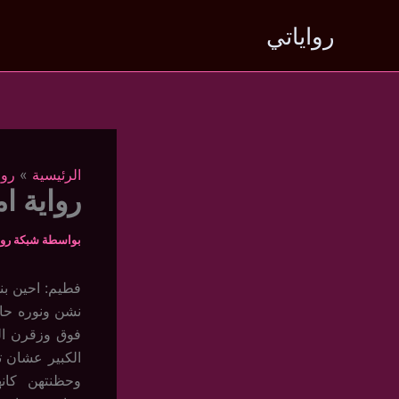
خطي
رواياتي
لى
لمحتوى
الرئيسية
روا
رواية ام
بواسطة
شبكة روا
فطيم: احين ب
نشن ونوره حاط
فوق وزقرن ال
الكبير عشان 
وحظنتهن كان