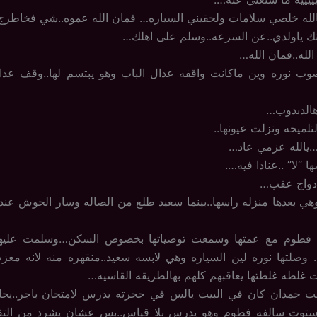
يالله خلصي سلامات ولحقيني السياره… فمان الله عموه..شي فخاطرج
تك ياولدي..عن السرعه..وسلم على اهلك…
لله..فمان الله…
 نوره وين ماكانت واقفه عدال الباب وهو يبتسم لها..وقف عدال
هالدبدوب…
لميحه ونزلت عيونها..
ج…يالله عزمي عاد…
 “لا” ..عنادا فيه….
 دواج عقب…
 بعدها منزله راسها..بينما سعيد طلع من الصاله وسار الحوش عند 
طوم مع عمتها وسمعت توصياتها بخصوص السكن…وسلمت عليه
وصلتها نوره لين السياره وهي لابسه سعيد..منقهره منه لانه مع
لطه غلطتها يعاقبهم كلهم بهالطريقه القاسيه…
 حمدان كان في البيت يالس في حجرته يدرس لامتحان باجر..يح
ستوت سالفه فطوم وهو يدرس بلا قياس..بس عشان يشرد من التفك