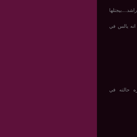
اشد….بيجتلها
انه يالس في
ه حالته في