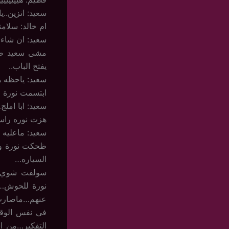
سعيد: انزين..
ام خالد: سلام
سعيد: ان شاء ا
مشى سعيد صوب
يفتح الباب..
سعيد: ياحظه 
ابتسمت نورة لت
سعيد: ابا امل
هزت نوره راسها
سعيد: ماعليه
ظحكت نورة وهي
السياره…
سولفت شوي ف
نورة للحوش… 
عنهم…ماصارت غ
في نفس الوقت
التفكير…من ا