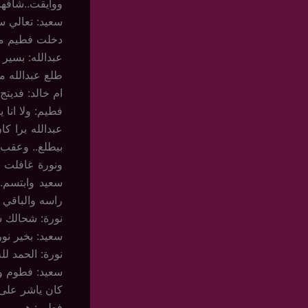
ووايقت..شافه
سعيد: تعالي 
دخلت فطيم مست
عبدالله: بسير
طلع عبدالله 
ام خالد: فديتج
فطيم: ولا انا 
عبدالله برا 
بيطلع.. وعقب
ونورة غافلت 
سعيد وابتسم..
راسه والباقي 
نورة: شحالك سع
سعيد: بخير نو
نورة: الحمد لل
سعيد: فطوم وه
كان ياشر على
فطيم: هييييييي