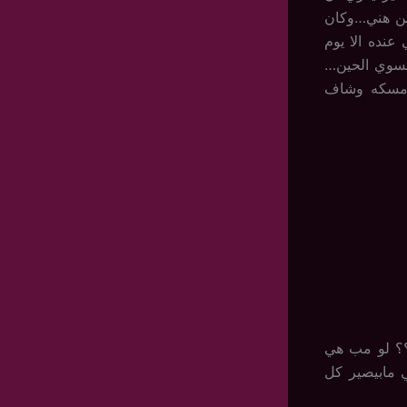
كن هني…وكان
عنده الا يوم
تسوي الحين…
ن…مسكه وشاف
؟؟ لو مب هي
ي مابيصير كل