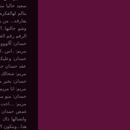
سعيد حاليا م
يتالم لهالفكر
يفارقه… من ي
وشو حالتها..
الرقم رقم الع
حمدان: آآلووو..
مريم: ..اس…ال
حمدان: وعليك
عقد حمدان حيا
مريم: شحالك 
حمدان: بخير م
مريم: انا مري
حمدان: منو مر
مريم: ….اخت 
غمض حمدان عي
واتصالها ذاك 
هذا…وبتكون ا