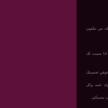
ه من تيلفون
 اذا سببت لك
خوفي تحسبتك
لد عمه وكل
 بسببكم..