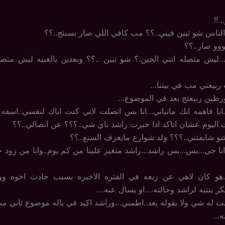
…!!
الناس شو تبين فيني..؟؟ مب كافي اللي صار بسبتج..؟؟
وو صار..؟؟
…ليش متصله انتي الحين.؟ شو تبين ..؟؟ وبعدين يالغبيه ليش متصل
ت ربيعتي مب في بيتنا…
تورطين ربيعتج بعد في الموضوع…
انا فاهمه انك ماتباني…انا بس اتصلت لاني كنت اباك لنفسي..اسفه
اليوم عشان اتاكد اذا خبرت راشد باي شي..؟؟؟ عن اتصالي..؟؟
 شايفتني..؟؟؟ ولد شوارع مايعرف السنع..؟؟
انا جي…بس…بس راشد…راشد متغير علينا من كم يوم..وانا من زود 
هو كان لاهي عن ربعه في الفتره الاخيره بسبب حادث اخوه وو
كر ينتبه لراشد وحالته….او يسال عنه….
لت له شي ولا بقوله بعد..اطمني…وراشد اكيد في باله موضوع ثاني مب
له…