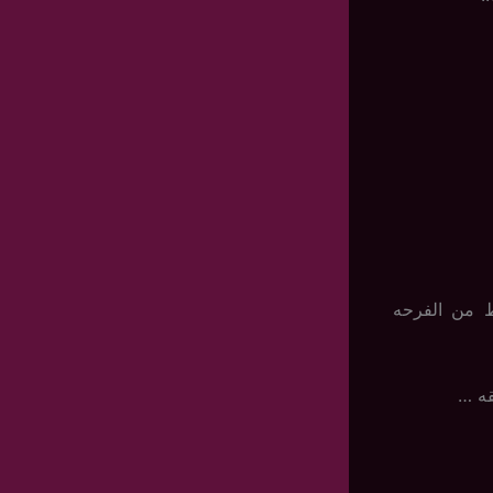
ط من الفرحه
قه …