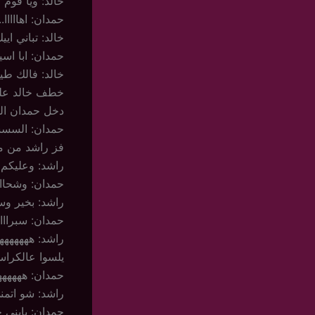
خالد: ويا قوم
حمدان: اهااااا
خالد: تباني ايي
حمدان: ابا اس
خالد: فالك طيب
خطف خالد على
دخل حمدان ال
حمدان: الس
فز راشد من م
راشد: وعليكم الس
حمدان: وشحاااا
راشد: بخير وسه
حمدان: سبراااااا
راشد: ههههههه
يلسوا عالكراس
حمدان: ههههههه
راشد: شو اتمنى
حمدان: يابني خ