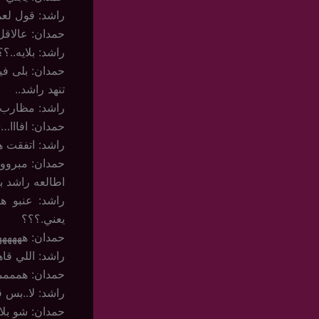
راشد: قول لعم
حمدان: عالاقل
راشد: بلايه..؟؟
حمدان: بلى 
تنهد راشد..
راشد: مظارب 
حمدان: افااا
راشد: اتفقت 
حمدان: مبروو
اطالعه راشد 
راشد: عنبو ه
يعني.؟؟؟
حمدان: ههههه
راشد: اللي ق
حمدان: هممممم
راشد: لا..بس ق
حمدان: شو بلاه