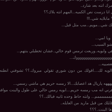
رك انته بعد شارد..
 انا درست نص الكميه…المهم انته بلاك؟؟
 مابلايه شي..!!!
فيك شي…مويم…مب مثل قبل…
ويا امي…
…شو السبب…
هي وابويه..وربعت ترمس قوم خالي..عشان تخطبلي بنتهم…
ووووووووووووووووووك…
بعصبيه…
الويه لك….اقولك من دون شوري تقولي مبروك.؟؟ تشوفني انطن
ههههه ياريال هد اعصابك…الا رمسه حريم هي ماشي رسمي…
اهرني انه مب رمسه حريم….ابويه رمس خالي على طول والبنت مواف
مممممم… وانته حاط وحده ثانيه فبالك..؟؟
ايلك من قبل ماريد من العايله..
ا البنت..؟؟؟