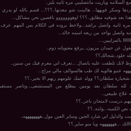
 السلامه وياريت ماتتصليبي مره ثانيه بليز..
ردها وسكر فويهها… هالبنت شو معدنها..؟؟؟… قسم بالله لو يدري ر
هذا بعد شوفيه مظايق..؟؟؟ اوهووووووو ناقصين نحن مشاكل…
مره ثانيه واتصل براشد…ولاحظ بروده في الكلام بس المهم عرف 
ه واتصل بواحد من ربعه اسمه خالد…
ااااااا بالمزاييين….
يقول عن حمدان مزيون…يرفع معنوياته دوم..
لله خلود..شحالك؟؟
وظ لانك تلطفت عليه باتصال …تعرف اني مغرم فيك من سنين..
هههه عنبو هالويه لك طب هالسوالف مالي مزاج…
..شخباره سلطان؟؟ وولد عمك علومهم ربهم الا بخير..؟؟
د لله سلطان بعد يومين بيطلع من المستشفى…وناصر مستقر
نه علاج طبيعي..
فيهم..درست لامتحان باجر..؟؟
نص الكميه…وانته..؟؟
ست والدليل اني شارد الحين وساير العين مول..ههههههههه..
ااااتك …هههههههه ويا منو ساير.؟؟