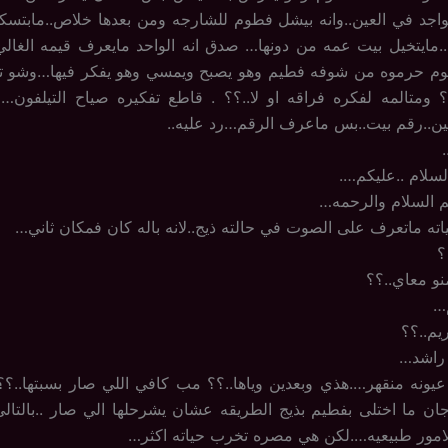
تواجد في العين..وانه بيشل فطوم للشارجه ومن بعدها خلاص..مابتس
ه..مايتخيل بيت عمه من دونها… صدق انه الواحد مايعرف قيمه الغالي 
وم حرموه من شوفه فطيم وهو يصبح ويمسي وهو يفكر فيها…وشو 
؟؟ ومتالمه لفكره فراقه او لا..؟؟ . قاطع تفكيره صياح التيلفو
ين..رقم بيت..بس ماعرف الرقم…رد عليه..
سلام ..عليكم….
م السلام والرحمه…
ته ماتعرف على الصوت في حالته ذيج..لانه باله كان فمكان ثاني…
؟
نو معاي..؟؟
م…
يم..؟؟
راشد…
ونه منقهر….هذي وبعدين وياها..؟؟ مب كافي اللي صار بسبتها..؟
جان ما اختلى بفطيم بذيج الطريقه عشان يشرحلها الي صار ..بالتال
لامور طبيعيه….لكن هي مصره تخرب حياته اكثر…