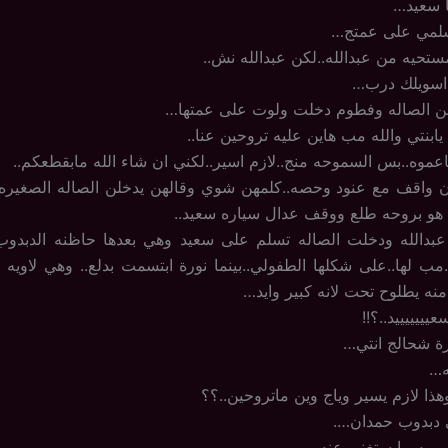
ا سعيد…
سلمي على عمتج…
حيه من عبدالله..لكن عبدالله نش..
 اسويلك درب…
من الصاله وفطوم دخلت ولوت على عمتها…
 يابنتي والله مب هاين عليه تروحين عنا..
ياعموه..بس السموحه منج..لازم اسير..لكني ان شاء الله مابقطعكم..
كان واقف مع عنود وحصه..كلمهن شوي وقالهن يدخلن الصاله الصغيره
 هو بروحه طلع ووقف عدال سياره سعيد..
عبدالله ودخلت الصاله تسلم على سعيد وهي بعدها حاظنه الدبدوب ا
مب لها..على شكلها الطفولي..بينما نورة ابتسمت بدلع.. وهي لاويه
منه يطلوح تحت لانه كبير وايد…
يييييييد..؟!!
رة شحالج انتي…
ه…
ذا لازم يسير وياج وين ماتروحين..؟؟
 دبدوب حمدان….
يييييه ما ستغني عنه….