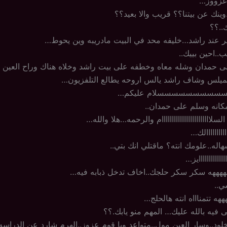
 عزووز…
..وينك عن بيتنا؟؟ قريب والا بعيد؟؟
ك..؟؟
ير عند راشد…خليفه محد في البيت مادريبه وين يحوط…
..احين بييك..
 حمدان وشله معاه وخطفه على بيت راشد وخلاه هناك وراح العين
ميلس وشاف راشد يالس اروحه يطالع التلفزيون…
سسسسسسسسسسسلام عليكم…
كانه وسلم على حمدان..
لاااااااااااااااااااااااام والرحمه…هلا والله…
اااااااالك…
اله..علومك انته؟ ماقتلي انك بتي..
ااااااااااايز…
ههههه سكر سكر حلجك..اخاف تدخل ذبابه فيه…
ي..
هه تتمناااه انته هالحلج…
 فيه بالله عليك… المهم منو يابك.؟؟
لود..وسار العين مول..متواعد ويا قوم عزوز..الهرم شارد عن الدراسه.