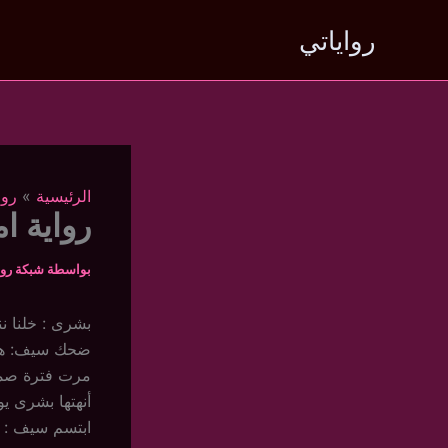
خطي
رواياتي
لى
لمحتوى
الرئيسية
روا
رواية ام
بواسطة
شبكة روا
بشرى : خلنا ن
ضحك سيف: هي 
مرت فترة صمت
أنهتها بشرى ي
ابتسم سيف : هـ