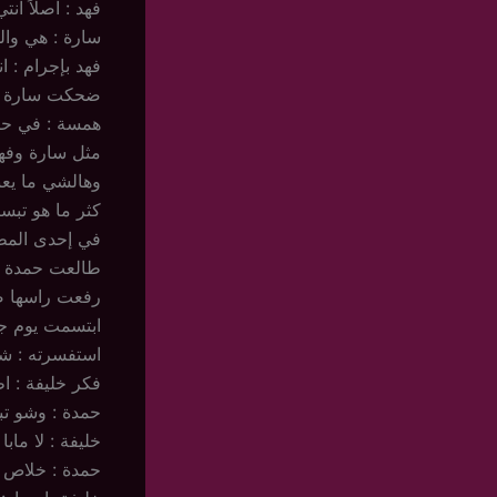
فهد : اصلاً انتي
سارة : هي والل
فهد بإجرام : ا
ضحكت سارة ورفع
همسة : في حيا
مثل سارة وفهد
وهالشي ما يعن
كثر ما هو تبس
في إحدى المط
طالعت حمدة الـ Menu وحست 
رفعت راسها ص
ابتسمت يوم جا
استفسرته : شو
فكر خليفة : ا
حمدة : وشو تبا
خليفة : لا ما
حمدة : خلاص يي