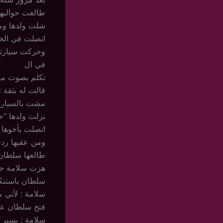
طالعت حواليها
شلت ولدها وم
اتصلت في الخ
وحركت سيارته
في ال
تكلم بصوت مع
قالت له بثقة 
مشت بالسيارة
نزلت ولدها “ح
اتصلت بأخوها ف
ومن عقبها ردت
طالعها سلطان 
هزت سلامة جتو
سلطان باستنك
سلامة : لأني م
فتح سلطان عيو
سلامة : بسير م