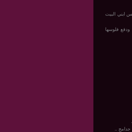
س ابني البيت
ودفع فلوسها
جدامج ..