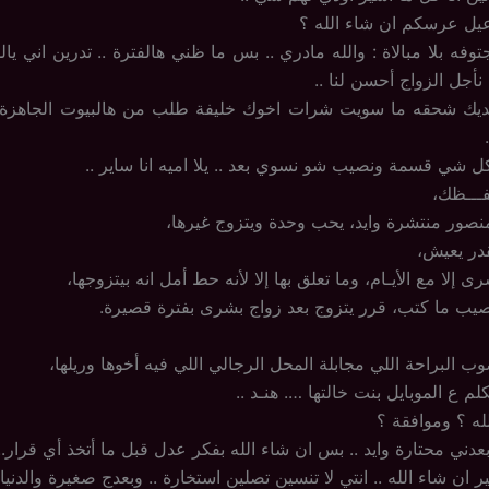
يل عرسكم ان شاء الله ؟
فه بلا مبالاة : والله مادري .. بس ما ظني هالفترة .. تدرين اني يال
جل الزواج أحسن لنا ..
يهديك شحقه ما سويت شرات اخوك خليفة طلب من هالبيوت الجاهزة 
كل شي قسمة ونصيب شو نسوي بعد .. يلا اميه انا ساير ..
فـــظك،
نصور منتشرة وايد، يحب وحدة ويتزوج غيرها،
در يعيش،
 إلا مع الأيـام، وما تعلق بها إلا لأنه حط أمل انه بيتزوجها،
صيب ما كتب، قرر يتزوج بعد زواج بشرى بفترة قصيرة.
 البراحة اللي مجابلة المحل الرجالي اللي فيه أخوها وريلها،
م ع الموبايل بنت خالتها …. هنـد ..
له ؟ وموافقة ؟
عدني محتارة وايد .. بس ان شاء الله بفكر عدل قبل ما أتخذ أي قرار..
 ان شاء الله .. انتي لا تنسين تصلين استخارة .. وبعدج صغيرة والدنيا 