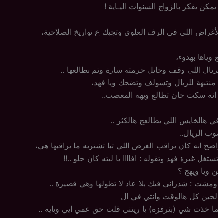
مكن يفكر بالزواج السنوات اليـاية !
أغراض اللي في الرف العلوي وتجيك ع تواريخ الصلاحية،
 وياها بهدوء،
للريال اللي وقف وجابل حرمته سارة وتم يطالعها ..
منتبهة للريال وتسولف وتضحك ويا فهد،
انه سكت جان تطالع ويهه المعصب..
ي هالخايس اللي يطالعج هالكثر ..
 الريال..
ضح انه كان يراقب الغرض اللي تبا تشتريه ما يراقبها هي،
ل غيرة فهد وتقوله : افاااا يا ليته كان حلو ..!!
 ويا ويهج ؟
ت : شدراني فيك يلا عاد لا تطولها وهي قصيرة ..
لحين كل هالوقت وانتي في ال
ما خذت شي (بنرفزة) يا ريتني قلت حق عمي ايي ويايه ..