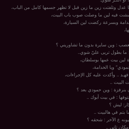
 عدل وتلفتت زين ما زين قبل لا تظهر جسمها كامل من الباب،
شت فيه لين ما وصلت صوب باب البيت،
دامة وبسرعة ركضت لين السيارة،
ا،
صب : وين سايرة بدون ما تشاوريني ؟
: ما بطول تريى عليّ شوي..
 لين بيت عمها بوسلطان،
مودي” ويا الخدامة،
هـد .. وأكدت عليه كل الإجراءات،
 البيت ..
بنرفزة : وين حمودي بعد ؟
فها : في بيت أبوك ..
ار: ليش ؟
ا بتم في هالبيت ..
نه ع الآخر : شحقه ؟
كان ثاني ..