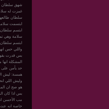
شهق سلطان : 
غمزت له سلامة 
سلطان طالعها ب
ابتسمت سلامة :
ابتسم سلطان : 
سلامة وهي تمش
ابتسم سلطان و
واللي حس انها
بس قدرت بقوة 
المشكلة انها م
حد يأمن على فه
همسة: ليش النا
وليش اللي انح
هو صح ان المال 
بس اذا كان ال
مب الأحسن ان
خاصة انه عنده