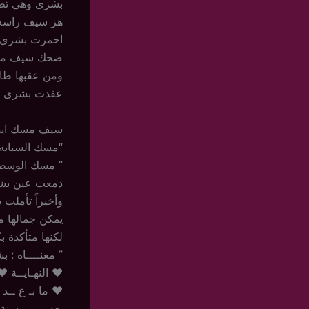
بشرى وهي تطال
هز سيف راسه 
احمرت بشرى بخ
ضحك سيف من 
ومن عقبها طال
عقدت بشرى حيا
سيف مسك ايدها
“مسك السبابة”
” مسك الوسطى
دمعت عين بشر
وأخيراً تأملت 
يمكن جمالها 
لكنها متأكدة 
” معنــــاه : ب
♥ النهـايــة ♥
♥ ما بـ ع ــد ا
بعد مرور سنة،