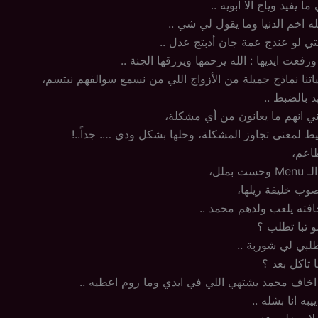
 ما يفيد وياج الا ابويه ..
ه اخم الدنيا وما يقول لي شي ..
نتي لو عندج عمة جان أدبتج عدل ..
ت ايديها : الله يرحمها ويرزقها الجنة ..
تنا نماذج جميلة من الأزواج اللي من نسمع سوالفهم نبتسم،
 بالضبط ..
ي انهم ما يعانون من أي مشكلة،
يط لمعنى تجاوز المشكلة، وحلها بشكل ودي …. جداً..!
اعم،
بملل،
وب خليفة ريلها،
فته يلعب ولدهم محمد ..
 تبا تطلب ؟
طلبي لي شوربة ..
 تاكل بعد ؟
با اخاف محمد يشتهي اللي في ايدي وما روم اعطيه ..
به انا بشله ..