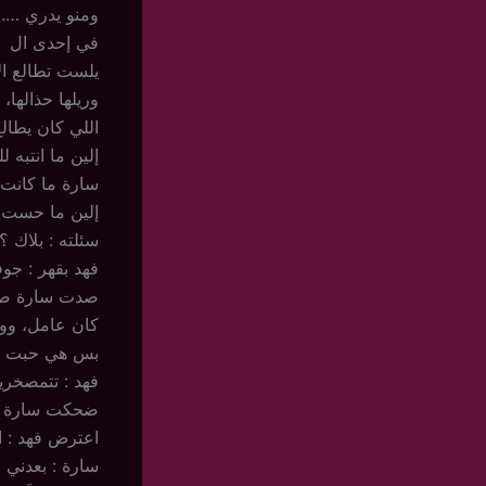
ومنو يدري …. ي
في إحدى ال
يلست تطالع ال
وريلها حذالها،
اللي كان يطالع
إلين ما انتبه 
سارة ما كانت 
إلين ما حست 
سئلته : بلاك ؟
فهد بقهر : جوف
صدت سارة صوب
كان عامل، ووا
بس هي حبت تستغ
فهد : تتمصخرين
ضحكت سارة ومش
اعترض فهد : ا
سارة : بعدني 