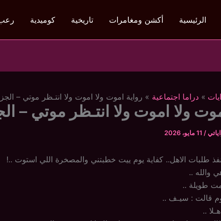
الرئيسية
أكشن ومغامرات
تاريخية
كوميدية
رعب
يات
دراما اجتماعية
رواية اموت ولا اموت ولا انتـظر موتي – الجزء 5
وت ولا اموت ولا انتـظر موتي – الجزء
ياتي
/
11 مايو، 2026
نفذ طلبات الاهل.. كفاية يوم ييت خطبتني والمصخرة اللي استوت ..!
والله ..
 طويلة ..
وم قالت : سيـف ..
لا ..