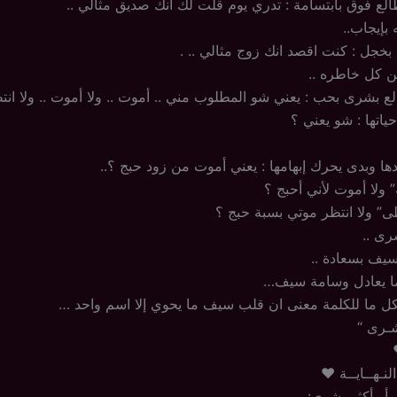
ع فوق بابتسامة : تدري يوم قلت لك انك صديق مثالي ..
بإيجاب..
جل : كنت اقصد انك زوج مثالي .. .
كل خاطره ..
ع بشرى بحب : يعني شو المطلوب مني .. أموت .. ولا أموت .. ولا انت
تها : شو يعني ؟
 وبدى يحرك إبهامها : يعني أموت من زود حبج ؟..
 ولا أموت لأني أحبج ؟
” ولا انتظر موتي بسبة حبج ؟
ى ..
سيف بسعادة ..
ما يعادل وسامة سيف…
بكل ما للكلمة معنى ان قلب سيف ما يحوي إلا اسم واحد …
شـرى “
لنـهــايــة ♥
 أو أكثـر شوي: