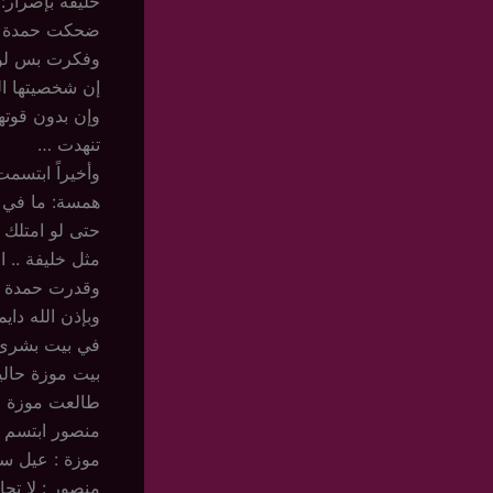
خليفة بإصرار: ل
ضحكت حمدة .
وفكرت بس لوه
إن شخصيتها الي
وإن بدون قوتها
تنهدت …
وأخيراً ابتسمت
همسة: ما في ز
حتى لو امتلك 
مثل خليفة .. ا
وقدرت حمدة تغ
وبإذن الله دايماً
في بيت بشرى 
بيت موزة حالياً
طالعت موزة ولد
منصور ابتسم :
موزة : عيل سل
منصور : لا تحا