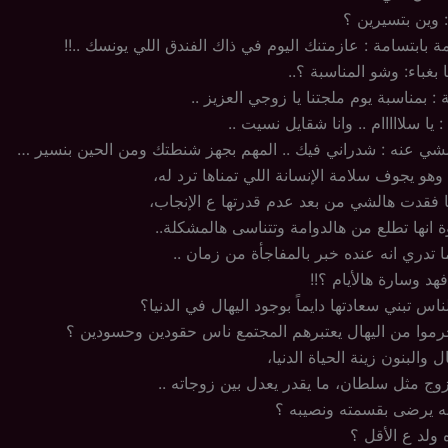
وين بتسيرين ؟
بابتسامة : عازمتنك اليوم في ذاك الفندق اللي يونسك ..!!
غباء: وشو المناسبة ؟..
 بمناسبة يوم ملجتنا يا زوجي العزيز ..
يا سلااااام .. وانا شقايل نسيت ..
ي عنه : شدراني فيك .. المهم بجهز شنطتك ومن الحين بنسير …
هو يجوف سلامة الإنسانة اللي تمناها ترد له،
 فقدت هالشي من بعد عدم قدرتها ع الإنجاب،
انها تطلع من هالدوامة وتتناسى هالمشكلة..
ا تدري انه عنده خبر بالمفاجأة من زمان ..
د وسارة هالأيام ؟!!
س تبني سعادتها دايماً بوجود اليهال في الدنيا؟
رموا من اليهال يعتبرهم المجتمع ناس حقودين وحسودين ؟
والبنون زينة الحياة الدنيا،
زوج مثل سلطان، ما يقدر يعدل بين زوجاته ..
ه يرضى بقسمته ونصيبه ؟
 ولد ع الأقل ؟