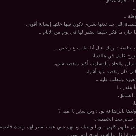
ا .. خليه عندي ..
.
لة ..
ديدة اللي ساعدتها بشرى تكون فيها خلتها إنسانة أقوى،
 جان ما فكر خليفة يعتذر لها في يوم من الأيام ..
 لخليفة : برايك عيل أنا بطلب ع راحتي …
وج كامل في هالدنيا،
المال والجاه والوسامة، أكيد بينقصه شي،
للي كان ينقصه وايد أشيا،
يره وتتغلب عليه ..
 بتقدر ..!
السابق،
،
ها بالرضاعة بود : وين ساير يا اميه ؟
 ساير بيت الخطيبة ..
م عليهم كلهم .. وما وصيك ود لهم شي عيب تسير لهم وايدك فاضية .
تين انا كل ما اسير اودي لهم شي ..