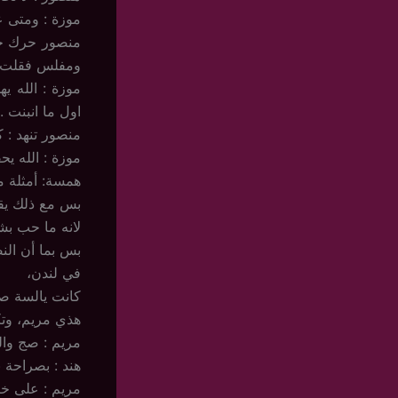
موزة : ومتى ع
منصور حرك جتو
ومفلس فقلت نأ
موزة : الله 
اول ما انبنت ..
منصور تنهد : 
موزة : الله يح
همسة: أمثلة م
بس مع ذلك يق
لانه ما حب بشرى
بس بما أن الن
في لندن،
كانت يالسة صوب
هذي مريم، وتكل
مريم : صج وال
هند : بصراحة ب
مريم : على خير