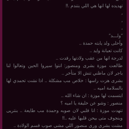
تهديده لها انها هي اللي بتندم .!!
،
،
،
“ولـــد”
وأحلى ولد يابته حمدة ..
كانت تعبانة وايد ..
لدرجة انها من عقب ولادتها رقدت ..
طالعت موزة بشرى ومنصور: انتوا سيروا الحين وتعالوا لنا
باجر لان ماظني تنش الا متأخر ..
بشرى هزت راسها : خلاص مب مشكلة .. اذا نشت تحمدي لها
بالسلامة اميه ..
ابتسمت لها موزة : ان شاء الله ..
منصور : وشو عن خليفة يا اميه ؟
تنهدت موزة : انا قلبي لان صوبه وحمدة مب طايعة .. بنتريى
وبنجوف متى بيحن قلبها عليه ..!!
مشت بشرى ورى منصور اللي مشى صوب قسم الولادة ..