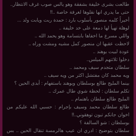
طالعت بشرى خليفة بشفقة وهو يالس صوب غرف الانتظار..
حتى ما يدري انها نقلوها لغرفة خاصة ..!!
أخيراً كلمه منصور بأسلوب بارد : حمدة ربت ويابت ولد …
لوهلة تهيأ لها دمعة على خد خليفة ..
واللي مسرع ما اخفاها بابتسامة وهو يحمد الله ..
لاحظت عقبها ان منصور كمل مشيه ومشت وراه ..
عودة لبيت بوهند ..
دخلوا ثلاثتهم الميلس..
سلطان متجدم سيف ومحمد ..
ويه محمد كان مفتشل اكثر من ويه سيف ..
بينما المليج طالع بوسلطان وبوهند باستفهام : أبدى الحين ؟
تكلم سلطان : لحظة شوي طال عمرك ..
المليج طالع سلطان باهتمام ..
طالع سلطان محمد وسيف بإجرام : حسبي الله عليكم من
اخوان جانكم تبون توهقوني..!!
بوسلطان : شو السالفة ؟
سلطان بتوضيح : ادري ان عيب هالرمسة تنقال الحين .. بس