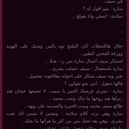
في سيف..
سارة : شو اقول له ؟
سلامة : اتصلي وانا بقولج ..
،
،
،
خلال هاللحظات كان المليج توه يالس ويجيك على الهوية
وورقة الفحص الطبي..
استنكر سيف اتصال سارة بس رد : هـلا ..
سارة باستعجال : سيف حصلت بشرى ..
تغير ويه سيف بشكل خلى اخوانه يطالعونه بفضول ..
قالها بذهول : انتي شو تقولين ؟
سارة : بشرى فرصتك الحين يا سيف.. لا تضيعها عشان هند
..تراها هند روحها ما تباك وتحب محمد ..
طالع سيف محمد وبينت الحيرة والصدمة على ويهه ..
سارة وهي تردد كلام سلامة : وبعدين لا تنسى انك تحب
بشرى.. وهي بعد تحبك بس من كثر ما هزأتها ما بغتك..
ما علق سيف وتكلم بذهول : لا انتي تخبلتي ..