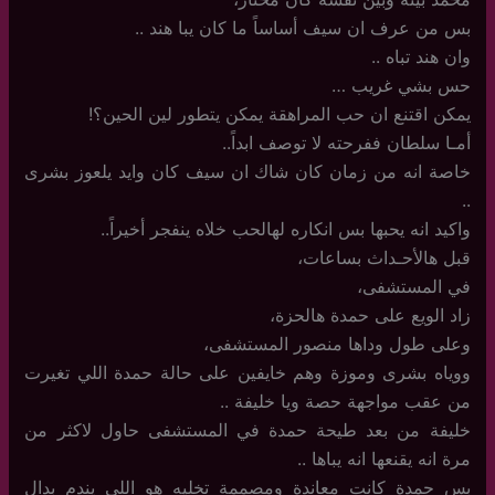
بس من عرف ان سيف أساساً ما كان يبا هند ..
وان هند تباه ..
حس بشي غريب …
يمكن اقتنع ان حب المراهقة يمكن يتطور لين الحين؟!
أمـا سلطان ففرحته لا توصف ابداً..
خاصة انه من زمان كان شاك ان سيف كان وايد يلعوز بشرى
..
واكيد انه يحبها بس انكاره لهالحب خلاه ينفجر أخيراً..
قبل هالأحـداث بساعات،
في المستشفى،
زاد الويع على حمدة هالحزة،
وعلى طول وداها منصور المستشفى،
ووياه بشرى وموزة وهم خايفين على حالة حمدة اللي تغيرت
من عقب مواجهة حصة ويا خليفة ..
خليفة من بعد طيحة حمدة في المستشفى حاول لاكثر من
مرة انه يقنعها انه يباها ..
بس حمدة كانت معاندة ومصممة تخليه هو اللي يندم بدال