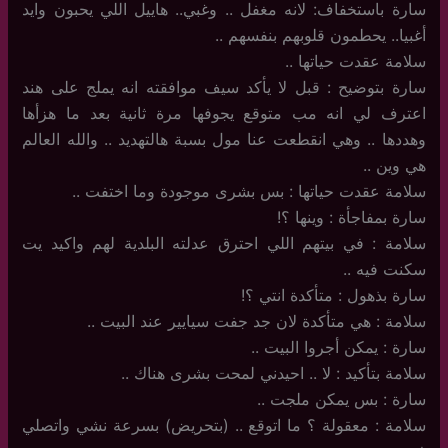
سارة باستخفاف: لانه مغفل .. وغبي.. هاييل اللي يحبون وايد
أغبيا.. يحطمون قلوبهم بنفسهم ..
سلامة عقدت حياتها ..
سارة بتوضيح : قبل لا يأكد سيف موافقته انه يملج على هند
اعترف لي انه مب متوقع يجوفها مرة ثانية بعد ما هزأها
وهددها .. وهي انقطعت عنا مول بسبة هالتهديد .. والله العالم
هي وين ..
سلامة عقدت حياتها : بس بشرى موجودة وما اختفت ..
سارة بمفاجأة : وينها ؟!
سلامة : في بيتهم اللي احترق عدلته البلدية لهم واكيد يت
سكنت فيه ..
سارة بذهول : متأكدة انتي ؟!
سلامة : هي متأكدة لان جد جفت سيايير عند البيت ..
سارة : يمكن أجروا البيت ..
سلامة بتأكيد : لا .. احيدني لمحت بشرى هناك ..
سارة : بس يمكن ملجت ..
سلامة : معقولة ؟ ما اتوقع .. (بتحريض) بسرعة نشي واتصلي