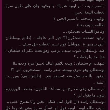
ابتسم سيف : لو ابويه شرواك يا بوفهد جان على طول سرنا
نخطب البنية الحين ..
بوفهد : وشحقه ما تسير الحين ؟
طالعه سيف بغباء ..
وقاموا الشباب يضحكون ..
بوفهد :شحقه تضحكون؟؟ خير البر عاجله .. (طالع بوسلطان
اللي يرمس ع الموبايل) قوم نسير نخطب حق سيف ..
صد بوسلطان صوب سيف برعب وهو بعده يكلم ام سلطان :
هذا بعد يبا يخطب ؟
شهقت ام سلطان : ويديه بلاهم عيالنا تخبلوا مرة وحدة ..!!
بوسلطان وهو شوي وبيمط شعر راسه : تتمصخرون انتوا ؟!
بوفهد : يالله بالستر شو نتمصخر بعد .. (طالع سيف) وين بيت
البنية ..
ام سلطان وهي تصارخ من سماعة التلفون : يخطب الهررررم
بدون ما يقول لي ؟
بوسلطان راسه دار: اقول انتي صكي الحين وانا بخبرج عقب ..
سيف طالع ابوه : ابويه قول لها تسأل سارة وهي بتخبرها كل