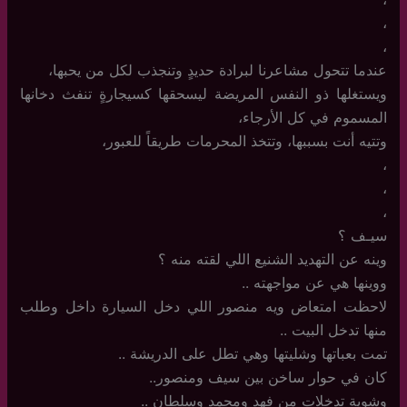
،
،
عندما تتحول مشاعرنا لبرادة حديدٍ وتنجذب لكل من يحبها،
ويستغلها ذو النفس المريضة ليسحقها كسيجارةٍ تنفث دخانها
المسموم في كل الأرجاء،
وتتيه أنت بسببها، وتتخذ المحرمات طريقاً للعبور،
،
،
،
سيـف ؟
وينه عن التهديد الشنيع اللي لقته منه ؟
ووينها هي عن مواجهته ..
لاحظت امتعاض ويه منصور اللي دخل السيارة داخل وطلب
منها تدخل البيت ..
تمت بعباتها وشليتها وهي تطل على الدريشة ..
كان في حوار ساخن بين سيف ومنصور..
وشوية تدخلات من فهد ومحمد وسلطان ..