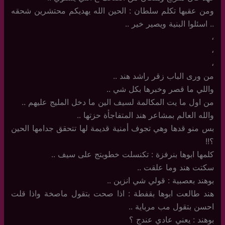
ومن عقبها تكلم سلطان : الحين الله يهديكم محتشرين شحقه
.. اسئلوا البنية ويصير خير ..
،
،
،
من ورى الباب زقر راشد هند ..
واللي ما قصر وخبرها بكل شي ..
من اول ما يت المكالمة لسيف الين ما دخل المليج عليهم ..
والله العالم بمشاعر هند المتفاجأة حزتها ..
بس منو قدها وهي تجوف أمنية قديمة لها تتحقق جدامها الحين
؟!!
كلمها ابوها بنرفزة : تكنسلت خطوبتج على سيف ..
سكتت هند وما علقت ..
بوهند بعصبية : قولي شي انزين ..
هند طالعت ابوها بقفطة : اذا صحت بتقول ماصخة واذا قلت
احسن بتقول مب مرباية ..
بوهند : يعني عادي عندج ؟