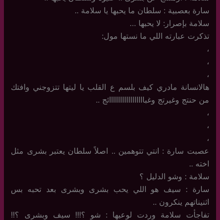
سارة بعصبية : سلطان ما يحبها يا سلامة ..
سلامة بإصرار: لا يحبها …
تذكرت عبارته اللي ما نستها مول:
،
،
،
هالانسانة مادري كيف بلسم ع القلب يا ليتها تتزوجني وافتك
من حنتج وغيرتج وغباااااااااااااااااائج ..
،
،
،
عصبت سارة : انتي تتوهمين .. اصلاً سلطان يعتبر بشرى مثل
اخته ..
سلامة : وشو الدليل ؟
سارة : سيف هو اللي يحب بشرى وبشرى بعد تحبه بس
اثنيناتهم ينكرون ..
تفاجأت سلامة وردت لوعيها : شو ؟!!! سيف وبشرى ؟!!