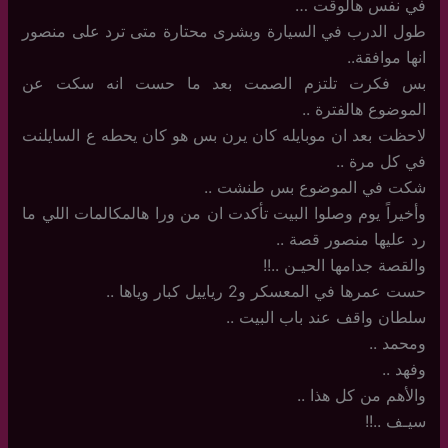
في نفس هالوقت …
طول الدرب في السيارة وبشرى محتارة متى ترد على منصور
انها موافقة..
بس فكرت تلتزم الصمت بعد ما حست انه سكت عن
الموضوع هالفترة ..
لاحظت بعد ان موبايله كان يرن بس هو كان يحطه ع السايلنت
في كل مرة ..
شكت في الموضوع بس طنشت ..
وأخيراً يوم وصلوا البيت تأكدت ان من ورا هالمكالمات اللي ما
رد عليها منصور قصة ..
والقصة جدامها الحيـن ..!!
حست عمرها في المعسكر و2 رياييل كبار وياها ..
سلطان واقف عند باب البيت ..
ومحمد ..
وفهد ..
والأهم من كل هذا ..
سيـف ..!!
،