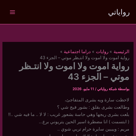
خطي
رواياتي
لى
لمحتوى
الرئيسية
روايات
دراما اجتماعية
رواية اموت ولا اموت ولا انتـظر موتي – الجزء 43
رواية اموت ولا اموت ولا انتـظر
موتي – الجزء 43
بواسطة
شبكة رواياتي
/
11 مايو، 2026
لاحظت سارة ويه بشرى المتفاجئ،
وطالعت بشرى بقلق : بشور فيج شي ؟
بلعت بشرى ريجها وهي حاسة بشعور غريب : لا لا .. ما فيه شي ..!!
( ابتسمت ) انا مضطرة اسير الحين يتريوني برع…
مريم : ويييين سايرة حرام تريي شوي ..