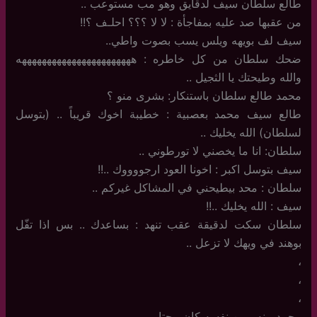
طالع سلطان سيف لدقايق وهو مب مستوعب ..
من عقبها صد عليه بمفاجأة : لا لا ؟؟؟ احلـف ؟!!
سيف لف بويهه ويلس يسب بصوت واطي..
ضحك سلطان من كل خاطره : هههههههههههههههههههههههه
والله وطيحتك يا الثجيل ..
محمد طالع سلطان باستنكار: بشرى منو ؟
طالع سيف محمد بعصبية : خطيبة اخوك قريباً .. (بتوسل
لسلطان) الله يخليك ..
سلطان: انا ما يخصني لا تورطوني ..
سيف بتوسل اكبر : اخونا العود ارجووووك ..!!
سلطان : محد بيطيحني في المشاكل غيركم ..
سيف : الله يخليك ..!!
سلطان سكت لدقيقة عقب تنهد : بساعدك .. بس اذا تفّل
بوهند في ويهك لا تزعل ..
،
،
،
محمد بينه وبين نفسه كان محتار،