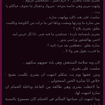
بشرى نشت بإصرار : لا لازم اسير .. اسمحيلي مريوم ..
وايهت مريم وهي حاسة بدوخة : مبروك وعقبال ما نجوف عيالكم يا
رب ..
سلمت على هند بالإيد ووايهت سارة ..
بس سارة ما ودرتها ومشت وياها لين ما نزلت من الكوشة وتكلمت
بقلق: بشرى بلاج ؟
بشرى بابتسامة باردة : صدقيني ما فيه شي ..انا كل عرس اييه
احس بهالشعور وراسي يدور ..
سارة بقلق : بتقطعين بعد مرة ثانية ؟..
ما قدرت تقول هي ولا لا ..
لان ويه سلامة المندهش وهي ياية صوبهم سكتهم ..
سلمت على بشرى ..
ومن عقبها يوم يت بتتكلم انتبهت ان بشرى تكلمت بضيج :
خلاص انا سايرة الحين اسمحولي ..
ما لاحظت بشرى وهي طالعة من القاعة وداخلة الحمام ان
سارة انتبهت لها،
وما انتبهت ان صياحها المتألم في الحمام كان مسموع بالنسبة
لسارة ..