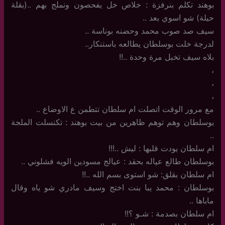
بوهند تكلم بنرفزة : خلاص خل يفحصون ونملج بهم ..(بقلة
حيلة) شو اسوي بعد ..
سيف صد صوب محمد وحضنه بوناسة ..
لدرجة خلت بوسلطان يطالعه باستنكار..
بلاه سيف تخبل مرة وحدة ..!!
،
،
،
مع مرور الوقت اتصلت ام سلطان تتطمن ع الاوضاع ..
بوسلطان وهم توهم ظاهرين من بيت بوهند : تكنسلت الملجة
..
ام سلطان يودت قلبها : ليش ..!!!
بوسلطان طالع عياله بحقد : عيالج مسودين الويه فشلوني ..
ام سلطان بقلق: شو استوى بسم الله ..!!
بوسلطان : محمد يبا بنت اختج وسيف مادري شو ياه وقال
ماباها ..
ام سلطان بصدمة : شـو ؟!!