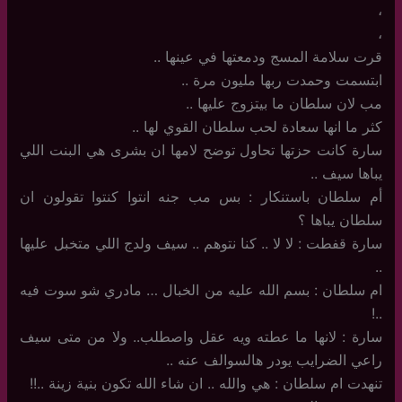
،
،
قرت سلامة المسج ودمعتها في عينها ..
ابتسمت وحمدت ربها مليون مرة ..
مب لان سلطان ما بيتزوج عليها ..
كثر ما انها سعادة لحب سلطان القوي لها ..
سارة كانت حزتها تحاول توضح لامها ان بشرى هي البنت اللي
يباها سيف ..
أم سلطان باستنكار : بس مب جنه انتوا كنتوا تقولون ان
سلطان يباها ؟
سارة قفطت : لا لا .. كنا نتوهم .. سيف ولدج اللي متخبل عليها
..
ام سلطان : بسم الله عليه من الخبال … مادري شو سوت فيه
..!
سارة : لانها ما عطته ويه عقل واصطلب.. ولا من متى سيف
راعي الضرايب يودر هالسوالف عنه ..
تنهدت ام سلطان : هي والله .. ان شاء الله تكون بنية زينة ..!!