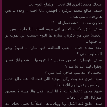
ضحك محمد : ادري انك تحب .. وبتملج اليوم بعد ..
سيف طالع محمد بنرفزة : افهمني ..انا احب .. وحدة .. بس
هالوحدة .. مب هند ..
تفاجئ محمد .. : شو تقول انته ؟!!
سيف بقلق: وكنت اتحرى اني بروم انساها اذا ملجت بس …
(بغصة) بس من ذكرتني سارة بها اليوم حسيت اني بموت لو
ما خذتها ..
عقد محمد حياته : يعني السالفة فيها سارة .. (تنهد) وشو
المطلوب مني ؟
سيف بتوسل: انته من صغرك تبا تتزوجها .. شو رايك تسير
وتقول لهم انك تبا هند ؟
محمد : لا انته مب صاحي فيك شي ؟
سيف :ترى هند بنت وكل التهديد اللي قلت لك عنه طلع جذب
.. يلا سير وقول لهم انك تباها ..
شهق محمد : تخبلت انته ؟ انا اسير اقول هالرمسة ؟ وبعدين
منو قال لك اني اباها ..
سيف طفح فيه الكيل: ويا ويهك .. هي اصلاً ما تحبني تحبك انته