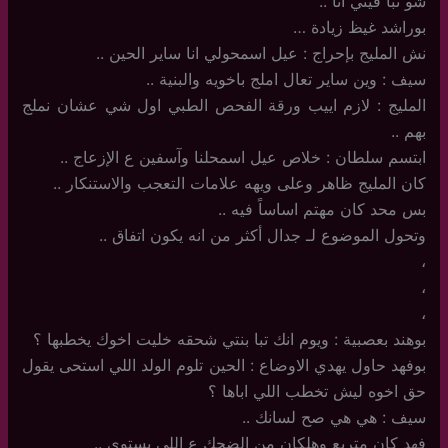
شو تبا فيني أنا ..
بوراشد غيظ زيادة …
نش المليج بإحراج : عيل اسمحولي انا ساير الحين ..
سيف : وين ساير تعال املج باخويه والبنية ..
المليج : لازم اييب ورقة الفحص الطبي اول شي عشان نملج
بهم ..
ابتسم سلطان : خلاص عيل اسمحلنا وآسفين ع الإزعاج ..
كان المليج ظاهر وعلى ويهه علامات التعجب والاستنكار ..
بس محد كان مهتم اساساً فيه ..
وتحول الموضوع لـ جدال أكثر من انه يكون اتفاق ..
،
،
،
بوهند بعصبية : ويوم انك تبا بنتي شحقه خليت اخوك يخطبها ؟
بوفهد حاول يهدي الاوضاع : الحين تلوم الولد اللي استحى يقول
حق اخوه ليش تخطب اللي اباها ؟
سيف : هي هي صح لسانك ..
فهد كان متربع وهلكان من الضحك ع اللي يستوي ..