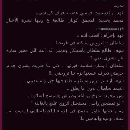
شي..
فهد : وفديييييت حرمتي غصب تعرف كل شي..
محمد بخبث: المحقق كونان طالعة ع ريلها نشرة الأخبار
هههههههههههه ..
فهد بإجرام : انطب انته ..
سلطان : العروس ساكنة في فريجنا ..
سيف طالع سلطان باستنكار وهمس له: انته اللي مخبر سارة
عن بشرى يعني ؟
سلطان : يمكن سلامة خبرتها .. لاني ما طريت بشرى جدام
حرمتي تعرف عقدتها يوم تبا تزوجني ..!!
سيف ابتسم : بس مسكينة طلع فيها خير وساعدتني ..
ابتسم سلطان بدون ما يعلق ..
بس مجرد انه زخ موبايله وطرش هالمسج لسلامة ..
” لو تقطعين راسي مستحيل اتزوج عليج يالغالية “
ومن عقبها حاول يندمج في اجواء اللخبطة اللي استوت بين
سيف وابوه والباجين ..!!
،