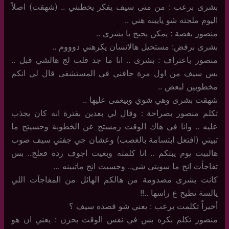
بشرى برعب : من متى سيف يفكر يخطبني .. (شهقت) اصلاً
اليوم ملجته شو يايبنه هني ..
منصور بغصة : يمكن يحبج يا بشرى ..
بشرى برفض: مستحيل هالانسان يكرهني دوووم ..
منصور باعتراف : بشرى .. انا ما جد قلت لج هالشي قبل ..
بس سيف من اول مرة جافني في المستشفى قال لي انكم
مخطوبين لبعض ..
شهقت بشرى وهي شوي وبيغمى عليها ..
تكلم منصور بصراحة : وقال لي بعدين بفترة انه كان يجذب
عليه .. وانا في هاك الوقت رمستج عن الخطوبة وحسيتج ما
تبيني (افتعل ابتسامة بالغصب) وعشان جي جفتي سيف صوب
هالبيت يوم يبتكم .. انا كلمته وبغيت اجوف ردة فعلج.. بس
تفاجأت انج ما سويتي شي.. وحسيت انج ماتبينه …
كانت بشرى مصدومة من هالكم الهائل من المفاجآت اللي
يالسة تطيح ع راسها ..!!
أخيراً تكلمت برعب : يعني شو قصده سيف ؟
منصور تكلم بكره بس في نفس الوقت بحزن : يعني ان هو