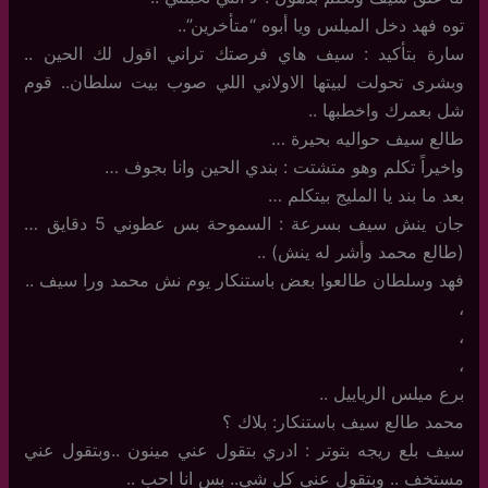
توه فهد دخل الميلس ويا أبوه “متأخرين”..
سارة بتأكيد : سيف هاي فرصتك تراني اقول لك الحين ..
وبشرى تحولت لبيتها الاولاني اللي صوب بيت سلطان.. قوم
شل بعمرك واخطبها ..
طالع سيف حواليه بحيرة …
واخيراً تكلم وهو متشتت : بندي الحين وانا بجوف …
بعد ما بند يا المليج بيتكلم …
جان ينش سيف بسرعة : السموحة بس عطوني 5 دقايق …
(طالع محمد وأشر له ينش) ..
فهد وسلطان طالعوا بعض باستنكار يوم نش محمد ورا سيف ..
،
،
،
برع ميلس الرياييل ..
محمد طالع سيف باستنكار: بلاك ؟
سيف بلع ريجه بتوتر : ادري بتقول عني مينون ..وبتقول عني
مستخف .. وبتقول عني كل شي.. بس انا احب ..