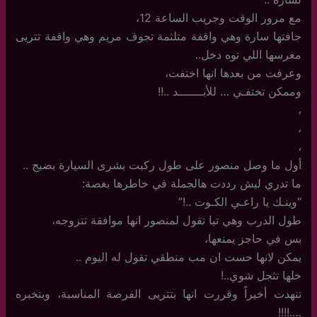
مع مرور الوقت وجريب الساعة 12،
جافتها سارة وهي واقفة متلثمة تجوف مريم وهي واقفة تتريى
معرسها اللي توه دخل..
وعرفت من بعدها انها اختفت،
وممكن تختفـي … للأبـــــــد ..!!
،
،
،
أول ما وصل منصور على طول ركبت بشرى السيارة بضيج ..
ما تدري ليش رددت هالجملة في خاطرها بغصة:
“وينـك يا راعـي الكـوت ..!”
طول الدرب وهي تبا تقول لمنصور انها موافقة تتزوجه،
بس في حاجز يمنعها،
يمكن لانها حست ان مب منطقي تقول له اليوم ..
خلها تثجل شوي..!
تنهدت أخيراً وقررت انها بتتريى الفرصة المناسبة، وبتخبره
….!!!!