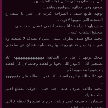
كان بوسلطان يمشي حذال عياله المتونسين..
وبوفهد وفهد حذالهم يسولفون وياهم ..
بوفهد طالع سيف : الصراحة كبرت في عيني يا سيف ع
التضحية اللي سويتها لاخوك ..
سيف بلهجة درامية : انا مستعد اضحي عشان اسعد اهلي ..
ضحكوا الشباب عليه ..
محمد طالع سيف بطرف عينه : عمي لا تصدقه لا تضحية ولا
شي .. جذاب واحد هو روحه يبا وحدة ثانية عشان جي ساعدني
..
ضحك بوفهد : عيل جي السالفة هههههههههههههههههه عاد
نصيحتي لك .. لا تودر اللي تحبها لو لحظة وحدة.. لان كل لحظة
بتعيشونها محسوبة لكم …
فهد : الله الله ع الرومانسية .. انا اقول انا طالع على منوووووو
…
محمد طالعه بطرف عينه : جب جب .. اجوفك مقطع اختي
مالت عليك ..
سلطان : لا صدقه عمي والله .. لازم ما نضيع ولا لحظة ع اللي
نحبهم لانهم يستاهلون ..