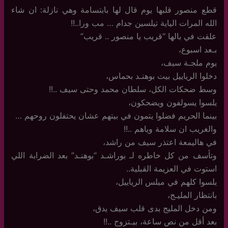
قطع منصور قلبها يوم قال لها بابتسامة وهي نازلة: ان شاء
الله المرات الياية تيلسين جدام … مب ورا..!!
علقت في بالها “قريب يا منصور .. قريب”
بـعد اسبوع،
يوم ملجـة سيف،
دخلوا الرياييل بيت بوهنـد بحماس،
وسط ضحكات الكل، سلطان محمد وحتى سيف ..!!
يلسوا يسولفون ويضحكون،
بينما الحريم فضلوا يتمون في بيتهم عشان يحتفلون روحهم …
والغريب ان سلامة وياهم ..!!
في هاليمعة اعتذر سيف من راشد،
وتأسف من كل خاطره لـ بوراشـد “بوهنـد” بعد الضرابة اللي
استوت في العزيمة القبلية..
يلسوا كلهم في ميلس الرياييل،
بانتظار المليـج،
ومن دخل المليج بدى قلب سيف يدق،
بعد أقل من نص ساعة، بيـتزوج ..!!