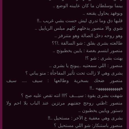
بينما بوسلطان ما كان عايبنه الوضع ..
وبوفهد يحاول يقنعه ..
قلبها دق وما تدري ليش حست بشي غريب ..!!
شوي والا منصور يدخلهم كلهم ميلس الرياييل ..
وهو روحه دخل الصالة وهو متنرفز ..
طالعته بشرى بقلق : شو السالفة .!؟؟
منصور ابتسم بغصة : يايين يخطبونج ..
بهتت بشرى : شو ؟!
منصور : اللي سمعتيه ..يبونج يا بشرى ..
بشرى وهي لا زالت تحت تأثير المفاجأة : منو يباني ؟
منصور ضحك بسخرية وطالعها : سيف …. سيف
ههههههههههههه ..!!
شهقت بشرى بقوة : سيـــف ؟!!! انته تقص عليه صح ؟
منصور :اظني روحج جفتيهم مرتزين عند الباب بلا احم ولا
دستور ويايين يخطبون ..
بشرى وهي مغفية ع الآخر : مستحيل ..!!
منصور باستنكار: شو اللي مستحيل ؟