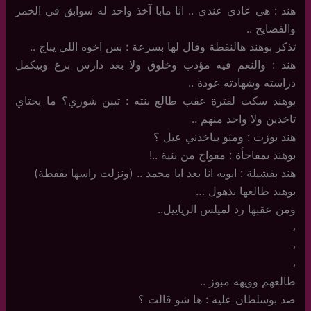
هند : هي عادي عندي .. انا مابا آخذ واحد له سوابق في الخمر
والفضايح ..
تذكر بوهند هالنقطة وقال لها بسرعة : بس اخوه اللي يباج ..
هند : والنعم فيه مؤدب وخلوق ولا بعد دارس برع وبيكمل
دراسته وشهادته عودة ..
بوهند سكت لفترة عقب طالع بنته : تبين شوري؟ ما يحتاي
تاخذين ولا واحد منهم ..
هند بوزت : ومنو بياخذني عيل ؟
بوهند بمفاجأة : مقواج من بنية ..!
هند بفشيلة : ابويه انا بعد ابا محمد .. (ونزلت راسها بقفطة)
بوهند طالعها بذهول …
ومن عقبها رد لميلس الرياييل..
،
،
،
طالعهم وويهه مبوز ..
صد بوسلطان عليه : ها شو قالت ؟