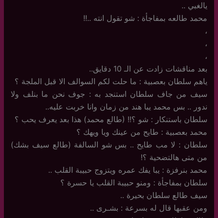
يالغبي ..
محمد طالعه بمفاجأة : شو تقول انته ..!!
،
،
،
بعد مناقشات زادت عن الـ 10 دقايق..
ياهم سلطان بعصبية : ما حلت لكم السوالف الا قبل الملجة ؟
سيف من جاف سلطان استنجد به : جوف نحن ما بنلف ولا
ندور .. بس محمد يبا هند من زمان وانا خربت عليه..
سلطان باستنكار : شو ؟!! (طالع محمد) هذا بعد يعرف يحب ؟
محمد بعصبية : طايح من عينك ويا ويهك ؟
سلطان : لا مب طايح .. بس شو السالفة (طالع سيف بشك)
من متى هالتضحية ؟!
محمد بنرفزة : يبا يفك عمره ويتزوج حبيبة القلب ..
سلطان بمفاجأة : ومنو حبيبة القلب يا حسرة ؟
سيف طالع سلطان بحيرة ..
ومن عقبها قال له بسرعة : بشـرى ..