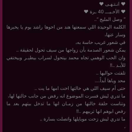
♥ انـتـهـى ♥
♥ الأخـيـــ 40 ـرة ♥
” وصل المليج “..
الكلمة الوحيدة اللي سمعتها هند من اخوها راشد يوم يا يخبرها
وسار عنها،
في شعور غريب حاسة به،
يمكن شعور الصدمة بأن زواجها من سيف تحول لحقيقة ..
وان الحب الوهمي تجاه محمد بيتحول لسراب بيطيـر وبيختفي
للأبـد ..!!
تلفتت حواليها ..
محد وياها أبداً….
حتى أم سيف اللي هي خالتها اخت امها ما يت ..
ما تدري ليش فسرت الموضوع انه رفض من جانب خالتها لها،
وتناست حلفة خالتها من زمـان انها ما تدخل بيتهم بعد ما
رفض ابوهم انها تربيهم ..!!
ما تدري ليش زخت موبايلها واتصلت بسارة ..
،