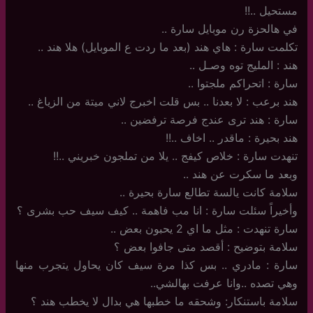
مستحيل ..!!
في هالحزة رن موبايل سارة ..
تكلمت سارة : هاي هند (بعد ما ردت ع الموبايل) هلا هند ..
هند : المليج توه وصـل ..
سارة : اتحراكم ملجتوا ..
هند برعب : لا بعدنا .. بس قلت اخبرج لاني ميتة من الزياغ ..
سارة : هند ترى عندج فرصة ترفضين ..
هند بحيرة : ماقدر .. اخاف ..!!
تنهدت سارة : خلاص كيفج .. يلا من تملجون خبريني ..!!
وبعد ما سكرت عن هند ..
سلامة كانت يالسة تطالع سارة بحيرة ..
وأخيراً سئلت سارة : انا مب فاهمة .. كيف سيف حب بشرى ؟
سارة تنهدت : مثل ما اي 2 يحبون بعض ..
سلامة بتوضيح : أقصد متى جافوا بعض ؟
سارة : مادري .. بس كذا مرة سيف كان يحاول يتجرب منها
وهي تصده ..وانا عرفت بهالشي..
سلامة باستنكار: وشحقه ما خطبها هي بدال لا يخطب هند ؟