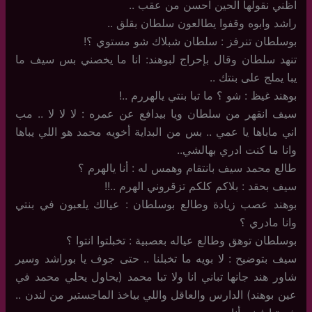
اظني نقولها الحين احسن من عقب ..
راشد وابوه وقفوا يطالعون سلطان بقلق ..
بوسلطان تنرفز : سلطان شبلاك شو مستوي ؟!
تنهد سلطان وقال بإحراج لبوهند: انا ما يخصني بس سيف ما
يبا يملج على بنتك ..
بوهند غيظ : شو ؟ ما تبا بنتي يالهررم ..!
سيف انقهر من سلطان ويا بيدافع عن عمره : لا لا لا .. مب
اني ماباها يا عمي .. بس من البداية أخويه محمد هو اللي يباها
وانا ما كنت ادري بهالشي..
طالع محمد سيف بانتقام وهمس له : أنا يالهرم ؟
سيف بحقد : بلاكم كلكم تزقروني الهرم ..!!
بوهند عصب زيادة وطالع بوسلطان : عيالك يلعبون في بنتي
وانا مادري ؟
بوسلطان توهق وطالع عياله بعصبية : تخبلتوا انتوا ؟
سيف بتوضيح : لا بويه ما تخبلنا .. حتى جوف يا بوراشد وسير
شاور هند جانها تباني انا ولا تبا محمد (يحاول يحلي محمد في
عين بوهند) الدارس والعاقل واللي بياخذ الماجستير من لندن ..