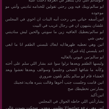
ابو سالم:وينك فيه وين رحتي تقولين للخدامه تناديني وأنتي مو
موجوده
انين:أسفه حياتي بس رحت أنبه البنات ان اخوي في المجلس
علشان ينتبهون ان في رجال غريب في البيت
ابو سالم:يعطيك العافيه زين ما سويتي والحين ليش مناديتني
تبغين شي
انين وهي تعطيه ظهرها:ايه ابغاك تلبسني الطقم انا ما ابغى
احد يلبسني إياه غيرك
ابو سالم:من عيوني يالغاليه
ولبسها الطقم وبعدها نزلوا سوا عند بشار اللي سلم على أخته
وكأنه ما شافها الضحى وجلسوا وسوالف وبعدها تعشوا وبعد
العشاء قام ابو سالم يكلم تلفون ضروري
انين قامت وجلست جنب أخوها وقالت بنبره هاديه:عجبتك
بشار:من تخطيطك صح
انين:أكيد
بشار:أنتي اللي حاطه الجوال في المجلس
انين وهي ترفع حواجبها:لا تظلمني وبعدين ضحكت بصوت عالي