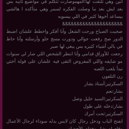
انين وهي تلتفت لها:المهموصارت تتكلم في مواضيع ثانيه بس
بعد ايش بعد ما وصلت الفكره لسمر وهي متأكده ا هالشي
بيساعد أخوها كثير في اللي بيسويه
&&&&&&&&&&&&&&&&&&&&&
صحيت الصباح ورحت الشغل وآنا أفكر واخطط علشان اضبط
الدور صح رفعت جوالي ودورت مسج حلو وأرسلته وآنا حاط
في بالي أشياء كثيره بس يبغى لها صبر
رجعت للأوراق قدامي وآنا انتظر الشخص اللي صار لي سنوات
مو شايفه واللي المفروض التقى فيه علشان على قولة أختي
نبدأ بلعب اللعبه
رن التلفون
السكرتير:أستاذ بشار
بشار:نعم
السكرتير:السيد خليل وصل
بشار:دخله على طول
السكرتير:تحت أمرك
انفتح الباب ودخل رجال كان لابس بدله سوداء لرجال الأعمال
وقام له بشار وخذاه بالأحضان