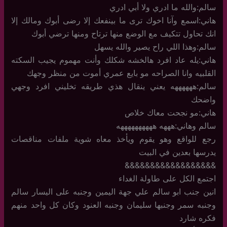
سالم:والله ما ادري ولا أبي ادري
هاني:اسمع وآنا اخوك ترى ما بينفعك إلا رضى أبوك ومالك إلا
انك تحاول تتكيف مع الوضع منها ترتاح ومنها ترضي أبوك
سالم:وهذا اللي راح يصير والله يسهل
هاني:يله عاد افرد هالخشه شكلك وأنت مهموم يجيب السكته
القلبيه وانا الصراحه مو بايع عمري أموت من منظر وجهك
سالم:ههههههه يعني ينقال هذي طريقه تخليني افرد وجهي
واضحك
هاني:مو نجحت معاك خلاص
سالم وهاني:هههه ههههههههههه
رجع للواقع وهو يقوم ويأخذ معاه شوية ملفات مناقصات
يدرسها بعدين في البيت
&&&&&&&&&&&&&&&&&&
اجتمع الكل على طاولة الغداء
انين جنب ابو سالم علي جهة اليمين وجنبه على اليسار سالم
وجنبه سمر وجنبها سليمان وجنبه العنود وكان كل واحد منهم
فكره شارد