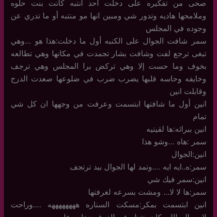
صحى من تفكيره على دخلت احد انتبه كانت بنت حلوه
وملامحها هاديه وتدور شي ومبين انها مو منتبه أو ما تدري عن
وجوده في المجلس
سمر شافت الجوال على الكنبه أول ما دخلت:هذا هو …وهي
تبغى ترجع لفت وشافت بشار تجمدت في مكانها وهي تطالعه
بخوف وما حست إلا وهي تركض برا المجلس وهي ترجف
وخايفه وحاسه قلبها يضرب ضرب في ضلوعها صعدت الدرج
وقابلت انين
انين أول ما شافتها ابتسمت وعرفت من وجهها ان كل شي
تمام
انين ببرائه:ها لقيتيه
سمر :هاه …وشو هذا
انين:الجوال
سمر:ه..ايه ايه ….وتمد لها الجوال بيد ترتجف
انين:سمر فيك شي
سمر:ها لا لا… ومشت بسرعه لغرفتها
انين ابتسمت بمكر:مسكت السناره ههههههههه ….وراحت
لابوسالم اللي كان ينتظر في الغرفه دخلت عليه