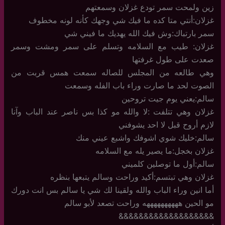
زين ولمحت سمر تودع غزلان وسمعتهم
غزلان:أنتي متا كده ما فيك شي وجهك كأنه لونه مخطوف
سمر بارتباك:وش فيك الله يهديك ما فيني شي
غزلان: طيب مع السلامه وتسلم على سمر ومشت وسمر
صعدت على طول غرفتها
وهي طالعه من المجلس للصاله سمعت همس قربت من
الصوت لحد ما صارت وراء باب الفله وسمعت
سالم:يعني يوم جيت تروحين
غزلان وهي تتلفت :لا والله مو كذا بس ناصر عند الباب وآنا
لازم أروح قبل لا احد يشوفني
سالم:خليك شوي اشوفك واشبع عيني منك
غزلان بخجل:ما يصير يله مع السلامه
سالم:أول ما توصلين كلميني
غزلان وهي تبتسم:أكيد وراحت وسالم يتبعها بنظره
أما انين وراء الباب والله ولقينا لك شي يا سالم بس انت دورك
مو الحين ههههههههههه وراحت تصعد لأبو سالم
&&&&&&&&&&&&&&&&&&&