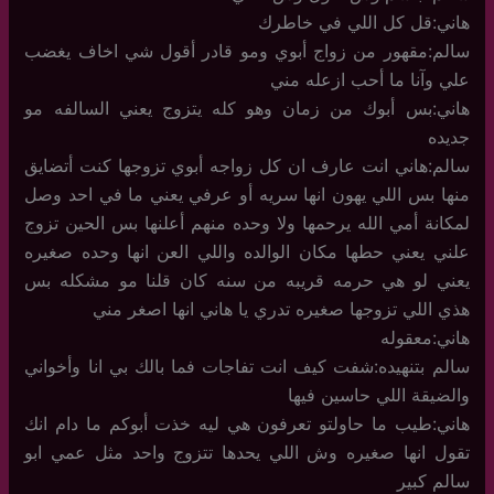
هاني:قل كل اللي في خاطرك
سالم:مقهور من زواج أبوي ومو قادر أقول شي اخاف يغضب
علي وآنا ما أحب ازعله مني
هاني:بس أبوك من زمان وهو كله يتزوج يعني السالفه مو
جديده
سالم:هاني انت عارف ان كل زواجه أبوي تزوجها كنت أتضايق
منها بس اللي يهون انها سريه أو عرفي يعني ما في احد وصل
لمكانة أمي الله يرحمها ولا وحده منهم أعلنها بس الحين تزوج
علني يعني حطها مكان الوالده واللي العن انها وحده صغيره
يعني لو هي حرمه قريبه من سنه كان قلنا مو مشكله بس
هذي اللي تزوجها صغيره تدري يا هاني انها اصغر مني
هاني:معقوله
سالم بتنهيده:شفت كيف انت تفاجات فما بالك بي انا وأخواني
والضيقة اللي حاسين فيها
هاني:طيب ما حاولتو تعرفون هي ليه خذت أبوكم ما دام انك
تقول انها صغيره وش اللي يحدها تتزوج واحد مثل عمي ابو
سالم كبير