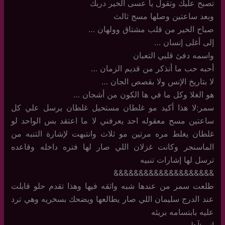
تصبح عليك وتقول يا عسى الخير دربك
وبعد ساعتين وصلها مسج ثالث
صباح الخير من قلب مشتاق وولهان …
إلى أغلى إنسان …
واسمه دفئ قلبي التعبان
أحبه حب ما أنذكر من قديم الزمان …
لا بتاريخ الإنس ولا بقصص الجان …
هو الغلا وكل ما في ها الكون من أشجان …
سمر:لا هذا أكيد مو غلطان مستحيل غلطان يرسل علي كل
ساعتين مسج معقوله احد يعرفني لا ما اعتقد بس الواحد لو
غلطان يغلط مره مرتين مو ثلاث وانتبهت لإشارة التنبه من
الماسنجر وكانت غزلان اللي صار لها فتره داخله وقاعده
ترسل لها إشارات تنبيه
&&&&&&&&&&&&&&&&&&&&
طلعت سمر من عندها شبه واثقه فيها وهذا تقدم حلو قابلت
عند الدرج سليمان اللي صار يطالعها ويضحك بسخريه وهي ترد
عليه بابتسامه بريئه
انين:آهلين