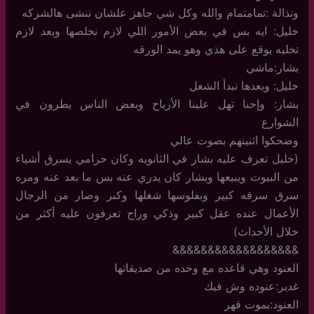
ونذالة :تمامتمام والله وكل شي جاهز علشان ننشى هالشركه
خليل: ايه بس في بعض الأمور اللي لازم نخلصها وبعد لازم
تخليه يوقع على هذي وهو يمد الورقه
بشار:ماشي
خليل: وبعدها نبدأ الشغل
بشار: وإحنا تهل علينا الأرباح وبعض الناس يطرون في
الشوارع
وضحكوا اثنينهم بصوت عالي
(خليل تعرف عليه بشار في الثانويه وكان حرامي يسرق أشياء
من البيوت ويبيعها وبشار كان يدري عنه بس ما بعد عنه ومره
سرق سرقه كبير وبفلوسها شغلها وكبر وصار من الرجال
الأعمال عنده عقل كبير وذكي وراح تعرفون عليه أكثر من
خلال الأحداث)
&&&&&&&&&&&&&&&&&&
العنود وهي قاعده مع وحده من صديقاتها
غدير:عنوده وش فيك
العنود:بموت قهر