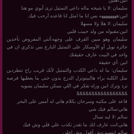
سليمان :لا يا شيخه ماله داعي التمثيل ترى أبوي مو هنا
انين:ههههههههه بس انا ما امثل انا قاعده أرحب فيك
سليمان :لا هلا ولا مسهلا
انين:مقبوله من ولد حبيب قلبي
سليمان وهو مبين القرف على وجهه:أنتي المفروض تأخذين
جائزة نوبل أو الأوسكار على التمثيل البارع بس تذكري ان في
واحد في البيت عارف حقيقتك
انين :أي حقيقة
سليمان: ما له داعي الكذب والتمثيل لأنك قريب راح تنطردين
مثل الكلبه براء هالبيتونزل الدرج بدون حتى ما يعطيها فرصه
ترد وترك انين وراه تفكر في اللي ممكن سليمان يسويه
&&&&&&&&&&&&&&&&&
قاعد على مكتبه وسرحان بكلام هاني له أمس على البحر
هاني:سالم فيك شي
سالم :لا ليه تسال
هاني:انت عارف انك ما تقدر تكذب علي قلي وش فيك
سالم ابتسم:وش أقول وش اخلي