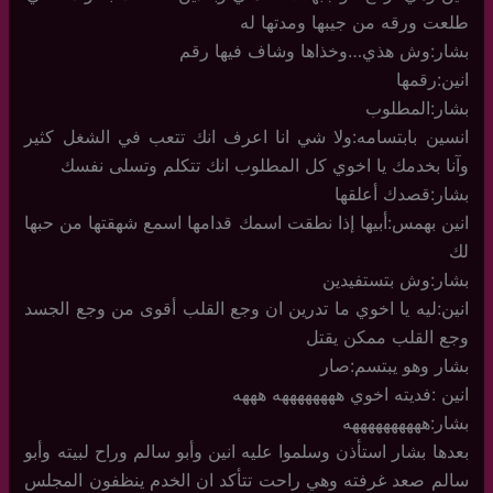
طلعت ورقه من جيبها ومدتها له
بشار:وش هذي…وخذاها وشاف فيها رقم
انين:رقمها
بشار:المطلوب
انسين بابتسامه:ولا شي انا اعرف انك تتعب في الشغل كثير
وآنا بخدمك يا اخوي كل المطلوب انك تتكلم وتسلى نفسك
بشار:قصدك أعلقها
انين بهمس:أبيها إذا نطقت اسمك قدامها اسمع شهقتها من حبها
لك
بشار:وش بتستفيدين
انين:ليه يا اخوي ما تدرين ان وجع القلب أقوى من وجع الجسد
وجع القلب ممكن يقتل
بشار وهو يبتسم:صار
انين :فديته اخوي ههههههههه هههه
بشار:ههههههههههه
بعدها بشار استأذن وسلموا عليه انين وأبو سالم وراح لبيته وأبو
سالم صعد غرفته وهي راحت تتأكد ان الخدم ينظفون المجلس