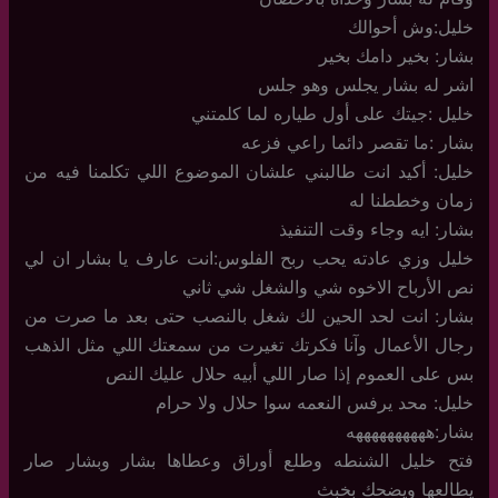
خليل:وش أحوالك
بشار: بخير دامك بخير
اشر له بشار يجلس وهو جلس
خليل :جيتك على أول طياره لما كلمتني
بشار :ما تقصر دائما راعي فزعه
خليل: أكيد انت طالبني علشان الموضوع اللي تكلمنا فيه من
زمان وخططنا له
بشار: ايه وجاء وقت التنفيذ
خليل وزي عادته يحب ربح الفلوس:انت عارف يا بشار ان لي
نص الأرباح الاخوه شي والشغل شي ثاني
بشار: انت لحد الحين لك شغل بالنصب حتى بعد ما صرت من
رجال الأعمال وآنا فكرتك تغيرت من سمعتك اللي مثل الذهب
بس على العموم إذا صار اللي أبيه حلال عليك النص
خليل: محد يرفس النعمه سوا حلال ولا حرام
بشار:ههههههههههه
فتح خليل الشنطه وطلع أوراق وعطاها بشار وبشار صار
يطالعها ويضحك بخبث