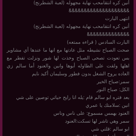
أنين كره انتقامحب نهاية مجهوله (لعبة الشطرنج)
&&&&&&&&&&&&&&&&&&&&
انتهى البارت
أنين كره انتقامحب نهاية مجهوله (لعبة الشطرنج)
&&&&&&&&&&&&&&
البارت السادس ( قراءه ممتعه)
صحت الصباح نشيطه مثل عادتها مع انها ما عندها أي مشاوير
بس تعودت تصحى الصباح وخذت لها شور ونزلت تفطر مع
اهلها ولقت على الطاوله أبوها وانين والعنود أما سالم زي
العاده يروح الشغل بدون فطور وسليمان أكيد نايم
سمر:صباح الخير
الكل: صباح النور
بعد فتره ابو سالم قام :يله انا رايح حياتي توصين على شي
انين :سلامتك يا عمري
العنود بهمس مسموع: على ناس وناس
سمر وهي تاشر لها تسكت:العنود
ابو سالم :قلتي شي