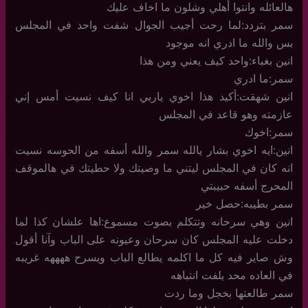
هالعائله وانتوا أهلي وشلون ما اخاف عليك
سمر بتردد:لما رحت أجيب الجوال شفت واحد في المجلس
بس والله ما ادري انه موجود
انين بغباء:واحد كيف يعني ومن هذا
سمر:ما ادري
انين شهقت:أكيد هذا اخوي ياربي انا كيف نسيت أمس إني
عازمته وهو قاعد في المجلس
سمر:اخوك
انين:ايه اخوي بشار يالله سمر والله أسفه من الحوسه نسيت
انه كان في المجلس ليتني ما وصيتك ولا حطيتك في هالموقف
المحرج أسفه حبيبتي
سمر بطيبه:حصل خير
انين وهي سرحانه وتتكلم بصوت مسموع:اها علشان كذا لما
دخلت عليه المجلس كان سرحان وعيونه على الباب وآنا أقول
وش صاير فيه كل ما اكلمه يطالع الباب ويسرح ههههه غريبه
في العاده محد يلفت انتباهه
سمر طالعتها بخجل وما ردت