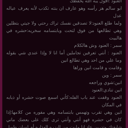
العنود :أقول يبه الله يحفظك
ابو سالم هز رأسه وهو عارف ان بنته تكذب لأنه يعرف عياله
عدل
ولما طلع العنود:لا تصدقين نفسك تراك رحتي ولا جيتي بتظلين
وهي تطالعها من فوق لتحت وبابتسامه سخريه:حشره في
هالبيت
سمر : العنود وش هالكلام
العنود : أنتي تعرفين تجاملين أما انا لا وإذا عندي شي بقوله
وما علي من احد وهي تطالع انين
وقامت و قامت انين وراها
سمر : وين
انين:شوي وراجعه
انين تنادي:العنود
العنود وقفت عند باب الفله:كأني اسمع صوت حشره أو ذبابه
في المكان
انين وهي تقرب وتهمس بابتسامه وهي مفوره من كلامها:إذا
كان في حشره فهو أنتي وأنتي ترى كلك على بعضك ماني
شايفتك وتدرين عاد انا مليت من البزره الهذاره أم لسان طويل