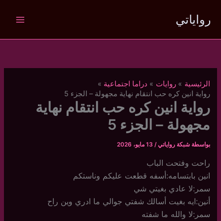
خطي
رواياتي
لى
لمحتوى
الرئيسية
روايات
دراما اجتماعية
رواية انين كره حب انتقام نهاية مجهولة – الجزء 5
رواية انين كره حب انتقام نهاية
مجهولة – الجزء 5
بواسطة
شبكة رواياتي
/
13 مايو، 2026
راحت وفتحت الباب
انين بابتسامه:أسفه قطعت عليكم وناستكم
سمر:لا عادي بغيتي شي
أنين:ايه بغيت أسالك شفتي جوالي ما ادري وين راح
سمر:لا والله ما شفته