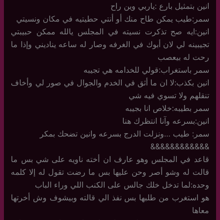
انين بتمثيل بارع :ياربي وين راح
سمر:طيب يمكن طاح منك أو أنتي حطيتيه في مكان ونسيتي
انين:ايه صح تذكرت نسيته في المجلس يالله ممكن حبيبتي
تجيبينه لي لان أبوك في الغرفه وصار له ساعه يناديني وإذا ما
رحت له بيعصب
سمر باستغراب:قولي للخدامه هي تجيبه
انين بكذب:لا ان ما أثق في الخدم والجوال في صور لي وأخاف
تنقلهم ولا تسوي فيه شي
سمر بطيبه:خلاص انا بجيبه
انين:بسرعه وآنا انتظرك هنا
سمر: طيب …ونزلت الدرج بسرعه وانين تضحك بمكر
&&&&&&&&&&&&
قاعد في المجلس وهو عارف ان أخته ناويه على شي بس ما
قالت له وشو أصر وحن عليها بس ما رضت تقول له إلا كلمه
وحده:لما تدخل خلك جالس على الكنب اللي وراء الباب
هو استغرب من طلبها بس نفذ الي قالته وبيشوف وش أخرتها
معاها