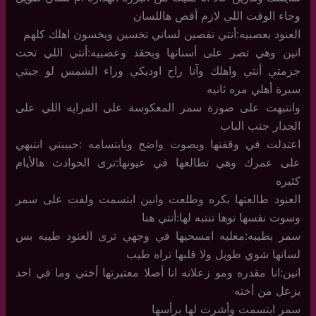
وجاء الوقت اللي لازم أقص هاللسان
العنود بعصبيه:أنتي تقصين لساني تخسين ويخسون اهلك كلهم
انين وهي تصر على أسنانها وبحقد وعصبيه:أنتي اللي تحت
جزمتي أنتي واهلك وآنا راح اوديكي وراء الشمس لو جبتي
سيرة أهلي مره ثانيه
وانتبهت على صورة سمر المعكوسة على المرايه اللي على
الجدار جنب الباب
اعتدلت في وقفتها وبصوت واضح وبابتسامه :حبيبتي انتبهي
على عمرك وهي تطالعها في عيونها:ترى الحوادث هالأيام
كثيره
العنود طالعتها بكره وطلعت وانين ابتسمت ولفت على سمر
وسوت نفسها توها تنتبه لها:أنتي هنا
سمر بطيبه:معليه امسحيها في وجهي ترى العنود طيبه بس
لسانها شوي طويل ولا قلبها تراه طيب
انين:انا مقدره ومو زعلانه انا أصلا معتبرتها أختي وما في احد
يزعل من أخته
سمر ابتسمت وأشرت لها برأسها