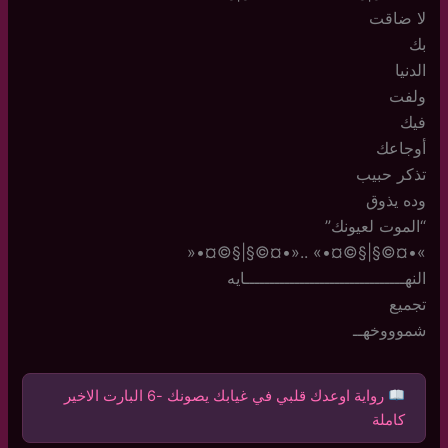
لا ضاقت
بك
الدنيا
ولفت
فيك
أوجاعك
تذكر حبيب
وده يذوق
“الموت لعيونك”
»•¤©§|§©¤•» ..«•¤©§|§©¤•«
النهــــــــــــــــــــــــــــــــايه
تجميع
شموووخهــ
رواية اوعدك قلبي في غيابك يصونك -6 البارت الاخير
كاملة