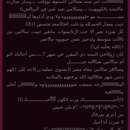
كاااااااااااانت أمر سنه بحياااتي ((ستوهـ تووفت ،،،ومنار صاارت
عااايشه بالكووويت ،،،وسااامي بعيد عني في الرياااض))
سنـــــــــــــه مو حلوووووووووه ولا ودي أدكرها أبدآآآآآآآآآآآآآآآ
جبت معدل الحمدلله ودخلت الجااامعه تخصص ((E))
كل شيء تغير الا حب ال5سنوات ماتغير حبيت سااامي من
تااالت متوسط ولدحين نفس حبوووه ماااتغير
(((الله يخليه لي))
كان زواااجي السنه دي المقرر في شهر 7،،،،،بس أجالناه لانو
أم ساااامي تعباااانه حيــــــــل
وسااافر سااامي معاه مصر ((بتسوي عمليه زراااعه كلى ))لهم
دحين شهر بحاااالوه الله يرجعهم بالسلامه
البااااااااااااااارحه سمعت صووووووووووووتوه وكاااااااااان أحلى
ماااااااافيه
(((أحبــــــــــــــــــــك ورب الكون أأأأأحبـــــــــــــك)))
°ˆ~*¤®§(*§*)§®¤*~ˆ°قــلي حبيبي
من أعزي بفرقاك
لا صرت أنا أحبك
وكل كلي يحبك..!°ˆ~*¤®§(*§*)§®¤*~ˆ°