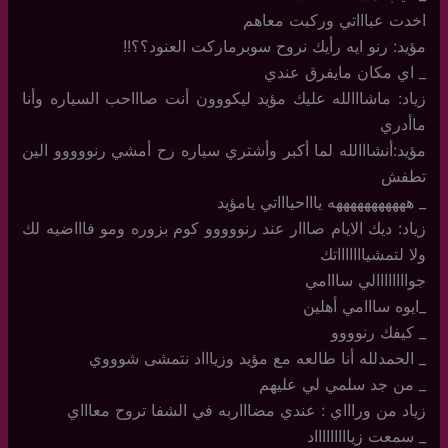
اخدت عباااتي وركبت معاهم
مؤيد: رنو ايه رأيك نروح سوبرماركت العنود؟؟!!
_ اي مكان مايفرق عندي
زياد: ماشااالله عليك مؤيد ليكووون أنت صاااحب السياره وأنا
ماأدري
مؤيد:أنشااالله لما أكبر وأشتري سياره رح أمشي رنووووو الين
تطفش
_ هههههههههههه ياااحياااتي يامؤيد
زياد: ديك الايام صااار عند رنووووو كوم بزوره ومو فاااضيه لك
ولا لتمشياااااااتك
جواااااااالي سااامي
_ايوه سااامي أهلين
_ كيفك رنوووو
_ الحمدلله أنا طالعه مع مؤيد وزياااد نتمشى شوووي
_ من جد سلمي لي عليهم
زياد من وراااي : عندي مضاااربه في الشفا تروح معاااي
_ سمعت زياااااااااد