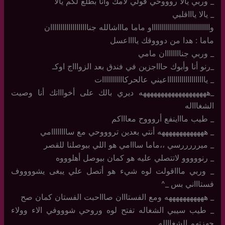
_ وربي يالا روووحي قولي لأمك وأنا بطلع لكم يالا
_ يالا ياااقلبي
واااااااااااااااااااااااااااااو ماما ماااشالله جنااااااااااااااااااان
ماما : هدا من دوووقك يااااعسل
_ وربي جناااااااان مامي
_رنو أنا وأبوك حاااجزين في فندق بعد الزواااج اوكـ
_ ياااااااااااااااااااعيني عالحركااااااااااات
_هههههههههههههههههههه ديري بالك على أخواااتك أنا وصيت
الشغاااله
_ طيب ماااينفع أروووح معاااكم
_ هههههههههههههه أنتي بعدين تروووحي مع ساااااااامي
_ ميرررررسي ،،ماما سااامي هو اللي بيوصلنا للقصر
_ رنووووو لاتتصلي عليه هو كمان بيوصل أهلوووه
_ وربي ماااقولت لوه شيء هو أتصل علي يبغى يشووووف
فستاااني بس _^
_ هههههههههههه ومع الفستااان صاااحبت الفستان كمان صح
_ طيب سيبي الشغاله تفتح لوه وروحي شوووفي الاء وولاء
جهزتهم الشغاااله