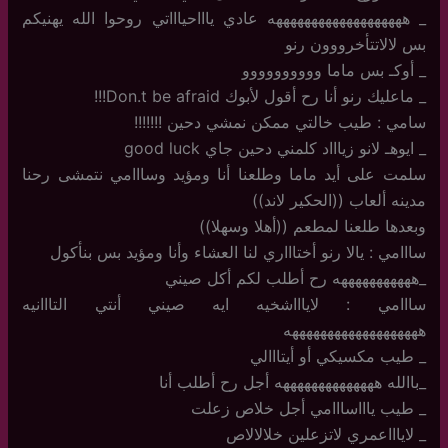
_ هههههههههههههههههههه عادي ياااحياااتي روحوا الله يهنيكم
بس لالاتتأخرووون رنو
_ أوكـ بس ماما وووووووووو
_ ماعليك رنو أنا رح أقول لأبوك Don.t be afraid!!!
سامي : طيب خالتي ممكن نمشي دحين !!!!!!!
_ ايوهـ لانو زياااد كلمني دحين جاي good luck
سلمت على أيد ماما وطلعنا أنا ومؤيد وسااامي نتمشى رحنا
مدينه ألعاب ((الحكير لاند))
وبعدها طلعنا لمطعم ((أهلا وسهلا))
سااامي : يالا رنو أختاااري لنا العشاء وأنا ومؤيد بس بنأكول
_هههههههههههه رح أطلب لكم أكل صيني
سااامي : لاياااشخيه ايه صيني أنتي التااانيه
هههههههههههههههههههه
_ طيب مكسيكي أو أيتااالي
_باالله ههههههههههههههه أجل رح أطلب أنا
_ طيب ياااسااامي أجل خلاص زعلت
_ لاياااعمري لاتزعلين خلالالاص