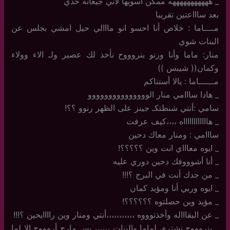
_ هههههههههههه ممكن أسويها لأني جيعانه حدي
بعد ساااعتين تقريبا
مــــاما : خلاص أنا احسو انو مااالي حيل امشي بجلس عن
البنات شوي
منار: ماما وأنا ورنو بنروووح نأخذ لك عصير ولـ الاء وولاء
وكمان(( شيبس ))
مــــــاما : يالا أستناكم
_ هادا سااامي منار الووووووووووووووو
سامي :أنتي شنطتكـ جينز على الظهر رنوو ؟؟!
_ هااااااااااااه ،،،،كيف عرفت
سااامي : ومنار معاك دحين
_ ايوه معاااي انت وين ؟؟؟؟؟!
_ أنا أشوووفك دحين دوري عليه
_ من جدك أنت في البرج ؟!!!
_ ايوه وربي أنا ومؤيد كمان
_ مؤيد وين حصلتوه ؟؟؟؟؟؟!
_ عن البقاااله وأخذتوووه ،،،،،،،،،،،أنتي ومنار وين راااايحين ؟!!!
_ بنروووح نشتري لماما والبنات ،،،،،، بس مارح أروووح الا لما