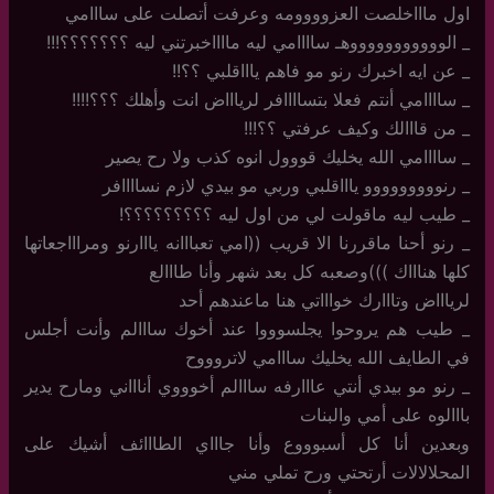
اول ماااخلصت العزوووومه وعرفت أتصلت على سااامي
_ الوووووووووووهـ ساااامي ليه مااااخبرتني ليه ؟؟؟؟؟؟؟!!!
_ عن ايه اخبرك رنو مو فاهم ياااقلبي ؟؟!!
_ ساااامي أنتم فعلا بتساااافر لرياااض انت وأهلك ؟؟؟!!!!
_ من قااالك وكيف عرفتي ؟؟!!!
_ ساااامي الله يخليك قووول انوه كذب ولا رح يصير
_ رنووووووووو ياااقلبي وربي مو بيدي لازم نساااافر
_ طيب ليه ماقولت لي من اول ليه ؟؟؟؟؟؟؟؟؟!
_ رنو أحنا ماقررنا الا قريب ((امي تعبااانه يااارنو ومراااجعاتها
كلها هناااك )))وصعبه كل بعد شهر وأنا طااالع
لرياااض وتااارك خواااتي هنا ماعندهم أحد
_ طيب هم يروحوا يجلسوووا عند أخوك سااالم وأنت أجلس
في الطايف الله يخليك سااامي لاتروووح
_ رنو مو بيدي أنتي عااارفه سااالم أخوووي أناااني ومارح يدير
بااالوه على أمي والبنات
وبعدين أنا كل أسبوووع وأنا جاااي الطااائف أشيك على
المحلالالات أرتحتي ورح تملي مني