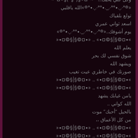
«®°·.¸.•°°·.¸¸.•°°·.¸.•°®»الله ياقلبي
تولع بلقياك
اسعد ثواني عمري
يوم أشوفك..«®°·.¸.•°°·.¸¸.•°°·.¸.•°®»
»•¤©§|§©¤•» .. «•¤©§|§©¤•«
يعلم الله
شوق نفسي لك بحر
ويشهد الله
صورتك في خاطري عيت تغيب
»•¤©§|§©¤•» .. «•¤©§|§©¤•«
»•¤©§|§©¤•» .. «•¤©§|§©¤•«
يامن غيابك يشهد
الله كواني ..
بالحيل “أحبك” موت
من كل الأعماق ،،
»•¤©§|§©¤•» .. «•¤©§|§©¤•«
»•¤©§|§©¤•» .. «•¤©§|§©¤•«