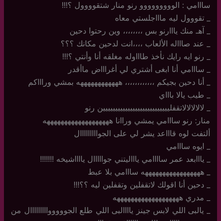
سااامي : الووووووووو رنو منار شتقوووول ؟!!!
_ تقووول ليه ماااجلستي معاه
_ آهـ منك يااارنو بس ،،،،،،،، وين رحتوا دحين
_ عند صاااله الألعاب ،،،،انت لدحين مكانك ؟؟؟
_ رنو ايه رايك نأخذ طاااوله مغلقه أنا وأنتي ؟!!!
_ سااامي أنا ابغى أشتري لي أغراااض ماأقدر
_ أنا دحين بجيكم ،،،،،،،،،،،، ههههههههههههه بمشي وراااكم
_ طيب يالا باااي
_ لالالالالاتقفلييييييييييييييييييييييييييين رنو
منار: رنو سااامي يمشي وراانا هههههههههههههههههههه
ألتفت لوه قاااعد يشر لي على الجوااااااااال
_ ايوه سااامي
_ يااابعد عمر ساااامي ياااليتني جوااااال يااااشيخه !!!!!!!
_ هههههههههههههههههه سااامي بلا عبط
_ دحين أنا اقولك لاتقفلين وتقفلين ليه ؟؟!!!
_ مدري هههههههههههههههههههه
_ يالبى اللي لابس جينز ياااالبى اللي طلع الجوووووااااااااال من