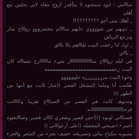
سااامي : ايوه سمعتوه لا ماأقدر أروح معاه لاني بجلس مع
أهلي
_ أهلك متى أجو ؟؟؟؟؟؟؟؟؟!
_ دوبهم من شووووي جابهم سااالم بنحضرووو زواااج منار
ونرجع الرياض
_ اوكـ ادا رجعت البيت تفاااهم يالا باااي
_ باااي
في ليله زوااااج مناااااااااااااااااار شيء مااااااارح ننساااه كان
البيت زحممممممممممممممممممممممممه
وجوء البيت مرررررررره حلوووووو
طلعت أنا وماما للمشغل العصر ((منار كانت مع أمها من
الظهر )))
وستوهـ كانت في القصر من الصباااح تقريبا وكاااانت
فرحاااااااااااااااااااااااااانه
فستاااني لونوه (((أحمر قصير وشعري كااان قصير وصااابغتوه
أحمر<<صبغتي المفضله ((على أرجواااني ))
مسويه مكياج بناتي وتسريحه خفيف بجزء من الشعر والجزء