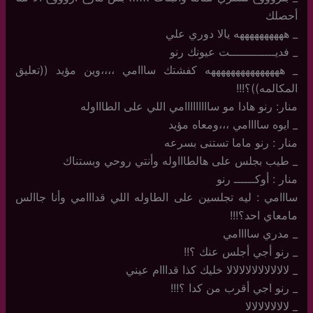
أحصلك
_ ههههههههههه يالا دوري علي
_ فديـــــــــــــت عيونك رنو
_ هههههههههههههههه كفشتك سااامي ،،،،وين مؤيد ((تعليق
المكالمه))؟!!!
منار: رنو هادا مو سااااااااامي اللي على الطاااوله
_ ايوه ساااامي ،،،ومعاه مؤيد
منار : رنو ماما تستنى بسرعه
_ طيب بجلس على هالطاااوله وأنتي روحي وبستناك
منار : أوكــــــ رنو
سااامي : ليه تجلسين على الطاوله اللي قدااامي وأنا جاالس
مامعاي احد؟!!!
_ مدري ساااامي
_ رنو أجي أجلس عنك ؟!!
_ لالالالالالالالالالا خليك كذا قدااام عيني
_ رنو اجي أقرب من كدا ؟!!!
_ لالالالالالالا