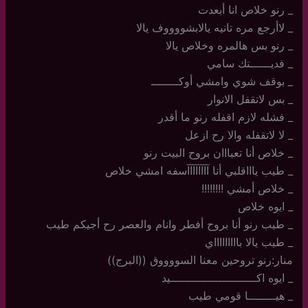
_ رنو خلاص انا أبعدت
_ لاأرجع مره تانيه يالابشووووف يالا
_ رنو بس هالمره وخلاص يالا
_ فديــــــتك سامي
_ بوقف شوي وامشي أوكــــــــ
_ بس لاتقفل الانوار
_ فشله لازم اقفله رنو ما أقدر
_ لا لاتقفله والا رح ازعل
_ خلاص أنا تعبااان بروح البيت رنو
_ طيب ياااقلبي أنا آآآآآآآآسفه امشي خلاص
_ خلاص أمشي !!!!!!!!
_ ايوه خلاص
_ طيب رنو أنا بروح أفطر وانام والعصر رح أجيكم طيب
_ طيب يالا باااااااااي
منار:رنو تروحين معنا السووووق ((البرج))
_ ايوه اكـــــــــــــــــــــــــيد
_ هيــــــــا قومي طيب