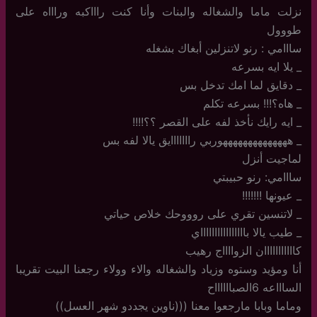
نزلت ماما والشغاله والبنات وأنا كنت راااكبه وراااه على
طووول
سااامي : رنو لاتنزلين أبغاك بشغله
_ يلا ايه بسرعه
_ دقايق لما امك تدخل بس
_ هاه؟!!! بسرعه تكلم
_ ايه رايك نأخذ لفه على القصر ؟؟!!!!
_ ههههههههههههههوربي رااااااايق يالا لفه بس
لماجيت أنزل
سااامي: رنو حبيبتي
_ عيونها !!!!!!!
_ لاتنسين تقري على روووحك خلاص حياتي
_ طيب يالا بااااااااااااااااي
كااااااااااان الزوااااج رهيب
أنا ومؤيد وستوه وزياد والشغاله والاء وولاء رجعنا البيت تقريبا
الساااعه 6الصبااااااح
وماما وبابا مارجعوا معنا (((ناوين يجددو شهر العسل))