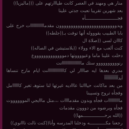
منار هي ومهند في العصر كانت طيااارتهم على (((ماليزيا))
بعد شهرين تقريبا تعبت جدتي علينا
فجــــــــــــــــــــــأه
وبدووووووووووووووووووووووووون مقدماااااااااااات خرج على
بابا الطبيب يقوووله أنها توفت بـ((جلطه))
كااان لسى ((صلاة ال
كنت ألعب مع الاء وولاء ((بلاستيشن في الصاله))
دخلت علينا ماما وعيوووونها دموووووووووووووع
رنوووووووووو ستك ماااااااااااااااااتت
مدري بعدها ايه صاااار لي كاااااااااااااانت ايام مارح ننساها
أيدآآآآآآآآآآآآ
من بعد ماكانت حياااتنا عاااديه غيرتها لنا ستوهـ تغير كاااااامل
وفجأه تروح وتسيبنا
ماااااااااات فجأه وبدون مقدماااات ،،،متل مااايجي المووووووت
فجأه وبرضوه من دووون مقدمات
((الله يرحـــــــــــــــمها))
رجعنا مكـــــــــــه ودخلنا المدرسه وأنا((كنت تالت تااانوي))