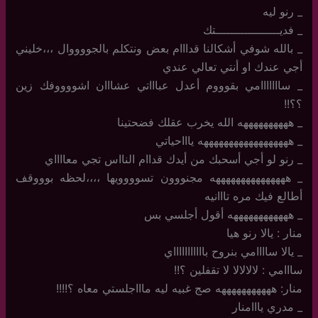
_ رنو ليه
_ فديــــــــــــــــــتك
_ بالله شوفي أشكالنا قدااام بعض ونتكلم بالجووووال ،،،خليني
أجي عندك او أنتي تعالي عندي
_ سااااااامي بقوووم أعدل عباااتي عشااان اشووووفك زين
؟؟!!
_ ههههههههههه الله يخرب عقلك فضحتينا
_ ههههههههههههههههههه ياااحياتي
_ رنو لو أجي أسحبك من أيدك قداام النااس تجي معااااي
_ هههههههههههههههه مجنووون تسوووويها ،،،،لحظه بوووقف
أطالع فيك مره تااانيه
_ ههههههههههههه أقول أجلسي بس
منار : يالا رنو هيا
_ يالا ساااامي بنروح باااااااااااي
سااامي : لالالالا لا تقفلين ؟!!
منار: هههههههههههه صج غبيه ليه ماااجلستي معاه ؟!!!!
_ مدري يااامنار