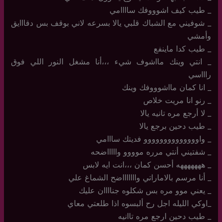
_ طيب كيف اشوووفك ساااامي
_ شوفيني مع الشباك قلبي يالا بسرعه لاني بوقف بس دقااايق
وأمشي
_ طيب كدا ماينفع
_ انتي وينك مااشوف شيء ،،،أنا مشغل النور اللي فوق
راااسي
_ انا كمان مااشوووفك وينك
_ رنو انا مريت خلاص
_ لا أرجع مره تانيه يالا
_ طيب دحين برجع يالا
_ واوووووووووووووو فديتك سااامي
_ شفتيني أنتي مرره موووو واااااضحه
_ هههههههه أحسن كمان ،،،انت ايه لابس
_ أنا مرسم بالاماراتي واااااااضح الشماغ علي
_ يعني موو مره بس شكلوه جناااان عليك
_اوكي الليله اجل رح ألبسوه اذا طلعتي معاي
_ طيب دحين ارجع مره تاانيه