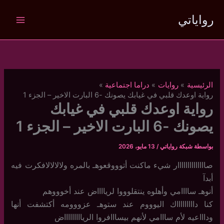
خطي
رواياتي
لى
لمحتوى
الرئيسية
روايات
دراما اجتماعية
رواية اوعدك قلبي في غيابك يصونك -6 البارت الاخير – الجزء 1
رواية اوعدك قلبي في غيابك
يصونك -6 البارت الاخير – الجزء 1
بواسطة
شبكة رواياتي
/
13 مايو، 2026
صاااااااااااااار شيء ماكنت أتوووقعوهـ بالمره ولالالالافكرت فيه
أبدآ
أنوهـ ساااامي وأهلوه ينتقلوووا لريااااض عند أخوووهم
كنا داااااااااك اليوووم عند ستوهـ عزووومه أكتشفت أنها
وداااعيه لأم سااامي لأنهم بيسااافروا الرياااااااااض