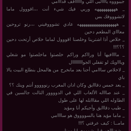
جيبوووه ياااالبى اللي وااااااقف قدااامي
_ ههههههههههه وربي فيك شيء أنت ،،،اقووول ماما
لاتشوووفك بس
_ هههههههههههههههههههه عادي تشوووفيني ،،،رنو تروحين
معاااي المطعم دحين
_ خلاص أذا اشترينا وخلصنا اقووول لماما خلاص أرتحت دحين
؟؟؟!!!
_ ماااافيها أنا ورااكم وراكم خلصتوا ماخلصتوا مو شغلي
وياااويك لو تقفلي الجوااااااااال
_ لاخلاص سااامي أحنا بعد مانخرج من هالمحل بنطلع البيت يالا
باي
_ بعد خمس دقااايق وكان ادان المغرب رنووووو أنتم وينك ؟؟
_ عند صاااله الألعاب اللي في الدوووور التالت جالسين في
الطاوله اللي مقااابله لها على طول
_ طيب دقااايق وأجيكم أنا ومؤيد
_ ماما مؤيد هنا بالسووووق هو ساااامي
مامــا : كيف عرفتي ؟!!!
_ شفناااهم قبل شوووي انا ومنار