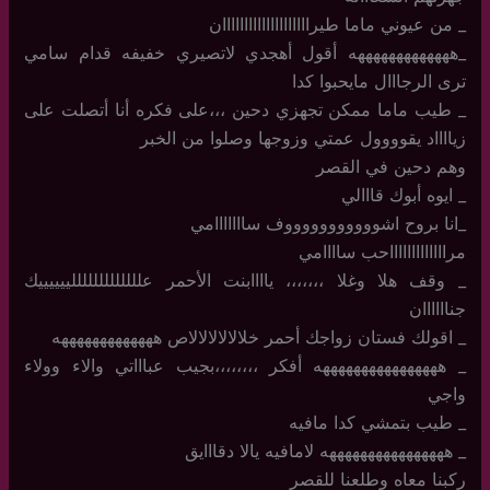
_ من عيوني ماما طيراااااااااااااااااااان
_هههههههههههههه أقول أهجدي لاتصيري خفيفه قدام سامي
ترى الرجااال مايحبوا كدا
_ طيب ماما ممكن تجهزي دحين ،،،على فكره أنا أتصلت على
زيااااد يقوووول عمتي وزوجها وصلوا من الخبر
وهم دحين في القصر
_ ايوه أبوك قااالي
_انا بروح اشوووووووووووف سااااااامي
مراااااااااااااحب ساااامي
_ وقف هلا وغلا ،،،،،،، ياااابنت الأحمر علللللللللللللييييييك
جناااااان
_ اقولك فستان زواجك أحمر خلالالالالالاص هههههههههههههه
_ ههههههههههههههههه أفكر ،،،،،،،،بجيب عباااتي والاء وولاء
واجي
_ طيب بتمشي كدا مافيه
_ ههههههههههههههههه لامافيه يالا دقااايق
ركبنا معاه وطلعنا للقصر