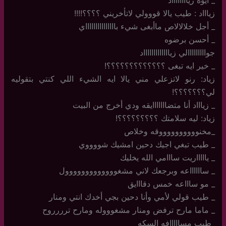
زياااد : طيب يالا قووولي لاتأخريني ؟؟؟؟!!!!
_ أجل خلالالاص ماأبغى شيء باااااااااااااااي
_ أحسن برضوه
جوااااااااالي زياااااااااااااد
_ خير ايه تبغى ؟؟؟؟؟؟؟؟؟؟؟؟؟!
زياد: رنو لاتزعلي مني يالا ايه الشيء اللي كنتي بتقوليه
لي؟؟؟؟؟؟؟!
_ زياااد أنا متضااااااايقه ودي أخرج من البيت
زياد: ليه سلامتك ؟؟؟؟؟؟؟؟؟!
_مخنووووووووووقه وخلاص
_ طيب تبغي اجيك دحين امشيك شووووي
_ ياااااريت سااامي الله يخليك
_ سااااااعه وبرجعك لاني مشغووووووووووووول
_ مو ساااعه خمس دقااايق
_ طيب قولي لأمي وأنا دحين بجي أخدك انتي ومنار
_ ماما مارح ترفض ومنار مشغوووله ومارح ترررروح
_طيب مسااااافه السكه