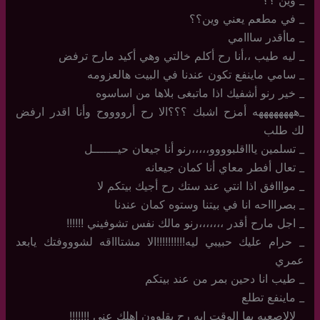
_ في مطعم يعني وين؟؟
_ ماأقدر سااامي
_ ليه طيب ،،أنا رح أكلم خالتي وهي أكيد مارح ترفض
_ سامي ماينفع تكون عندنا في البيت هالعزومه
_ خير رنو أشفيك اذا ماتبغى بلاها من اساسوه
_ههههههههه أمزح اشبك ؟؟؟الا رح أرووووح وأنا اقدر ارفض
لك طلب
_ تسلمين ياااقلبوووو،،،،،رنو أنا جيعان حيـــــــل
_ تعال أفطر معاي أنا كمان جيعانه
_ موااافق اذا انتي عند ستك رح أجيك بيتكم لا
_ بصراااحه انا في بيتنا وستوه كمان عندنا
_ اجل مارح أقدر ،،،،،،،رنو مالك نفس تشوفيني !!!!!!
_ حرام عليك حبيبي ليه!!!!!!!!!!الا مشتاااقه لشوووفتك يابعد
عمري
_ طيب انا دحين بمر من عند بيتكم
_ ماينفع تطلع
_ لالاصعبه بها الوقت ايه رح يقلوون اهلك عني !!!!!!!