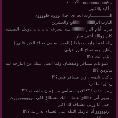
_ ههههههههههههههه أكيـــــد
_ أكيد ياااقلبي
الـــــــــــــبارت الجاااي أحداااثوووه حلووووه
البارت الرااااااااااااااااااااابع والعشرين
مرت أيام الدراااااااااااااااسه بسرعه ،،،،،،،،،،،،،،وديك الصيفيه
كان زواااج أختي منار
_الساعه الرابعه صباحا ((الوووه سامي صباح الخير قلبي))
_أهلين رنو صباح النور حياتي
_ نايم أنت ؟؟!!
_ لامو نايم مسافر وطفشان ولما أتصل عليك من البارحه ليه
ماتردي ؟!!!
_ كنت نايمه،،، وين مسافر قلبي؟؟!
_جاي الطائف
_ من جدك ؟؟؟؟فديتك سامي من زمان ماشفتك ؟؟!
_ وربي أني جاااااي عشاااااااانك مشتاااق لكي موووووووووت
_ حتى أنا وربي مشتاقه لك اكثر
_ رنووووو أنا عازمك الليله على العشاء ايه رايك ؟؟!!
_ وين ؟؟