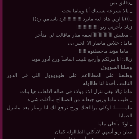
_دقايق بس
_ يالا بسرعه نستناك أنا وماما تحت
_(((ياااربي هادا ليه مايرد !!!!!!!!!!!!!!رد ياسامي رد))
زياد: تأخرتي رنو !!!!!!!!!!!!!!!!!!
_ معليش آآآآآآآآآآآآآآآآآسفه منار ماقالت لي متأخر
ماما : خلاص ماصار الا الخير ،،،،
_ ماما مؤيد ماحصلتوه !!!!!!
زيااد: انا بنزلكم وأرجع للبيت اساسآ ورح أدور مؤيد
وصلنا السوووق
وطلعنا على المطاااعم على طووووول اللي في الدور
التالت،،،أخدنا لنا طاااوله
ماما :يالا نبغى ننزل الاء وولاء في صاله الالعاب هيا بنات
_ طيب ماما وربي جيعانه من الصباااح ماأكلت شيء
مامــــــا: اوكلي براااحتك ورح نرجع لك انا ومنار بعد ماننزل
الصبايا
_ اوكـ يأحلى ماما
منار: رنو أنتبهي لاتأكلي الطاااوله كمان