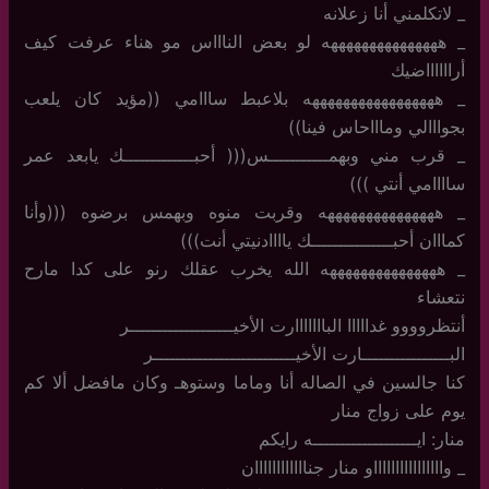
_ لاتكلمني أنا زعلانه
_ هههههههههههههههه لو بعض الناااس مو هناء عرفت كيف
أرااااااضيك
_ هههههههههههههههههه بلاعبط سااامي ((مؤيد كان يلعب
بجوااالي وماااحاس فينا))
_ قرب مني وبهمـــــــــــس((( أحبـــــــــــــك يابعد عمر
ساااامي أنتي )))
_ هههههههههههههههه وقربت منوه وبهمس برضوه (((وأنا
كمااان أحبـــــــــــــــك ياااادنيتي أنت)))
_ هههههههههههههههه الله يخرب عقلك رنو على كدا مارح
نتعشاء
أنتظروووو غدااااا البااااااارت الأخيـــــــــــــــــــر
البــــــــــــــــارت الأخيــــــــــــــــــــــــــر
كنا جالسين في الصاله أنا وماما وستوهـ وكان مافضل ألا كم
يوم على زواج منار
منار: ايـــــــــــــــــــه رايكم
_ وااااااااااااااااو منار جناااااااااااان