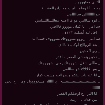
التاني مفتووووح
رجعنا أنا وماما للبيت مع أدان العشاااء
جواااااااااالي ساااااامي
_ ايوه سااامي مو فااااضيه معلللللللللللليش
سااامي : انا كمان موووو فاااضي
_ اجل ليه أتصلت ؟؟؟؟!!!
سااامي : رنووو بشوووفك بشوووف فستااانك
_ بعد الزواااج أوكـ يالا بااااي
_ رنو لا دحين
_ دحين بنمشي القصر ماأقدر
_ ماالي شغل بشوووفك يعني بشووووفك
_ بس لالالالاتأخر سااامي
_ انا عند باب بيتكم وبصرااحه مشيت كمار
_ لييييييييييييييييييييييييييييه زيااااااااد مشغوووول وماااارح يجي
!!!!!!!!!
_ انا اللي رح اوصلكم القصر
_ من جدك ياااااريت