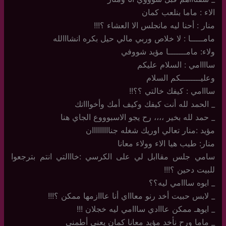
الاء : ماما بنلعب كمان
منار : أحنا ليه مانجلس الا العشاء ؟!!!
مامـــــا : لا خلاص وربي مالي حيل بكره انشااالله
ولاء: مامـــــــا مؤيد شووفي
ساااامي : السلام عليكم
وعليــــــــكم السلام
سااامي : كيفك خالتي ؟؟!!
_ الحمد لله أنت كيفك وكيف أمك وأخواااتك
_ حمد لله بخير ،،،، رح يجو الاسبوووع الجاي هنا
مؤيد :منار تعالي اوريك شغله جنااااااااان
منار: طيب هيا الاء وولاء معانا
سامي جلس مقاابل لي على الكرسي :خااالتي انتم بترجعوا
للبيت دحين ؟!!!
_ ايوه سااامي ليه؟؟
_ لابس حبيت أخد رنو معاااي أنا عااازمها ممكن ؟!!!
_ ايوهـ ممكن عااادي سااامي ليه خجلان !!!
_ ماما ورح نأخد مؤيد معانا كمان يعني أطمني