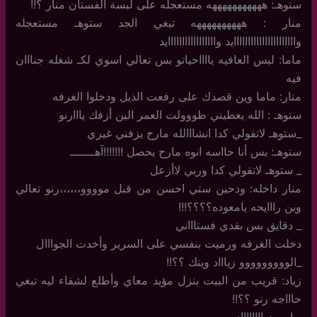
ستوهـ: هههههههههههه مستعجله على لبسة الفستان منار ؟!!
منار : ههههههههههه تبغي الجد ستوهـ مستعجله
واااااااااااااااااااااايد وااااااااااااااااايد
ماما: لبس العافيه يااااحياتو بس تعالي اسوي لكـ شغله جنااان
فيه
منار: ماما وين قصدك على رفعت الذيل ودخلوا الغرفه
ستوهـ : الله يعطيني طووولت العمر الين أزفك يااارنو
_ستوهـ لاتقولي كدا انشااالله مارح يزفني غيري
ستوهـ: بس أنا حااسه انوه مارح يحصل !!!!!!!آهـــــــ
_ ستوهـ لاتقولي كدا وربي لاأزعل
منار داخله: ودحين ستي احسن من قبل موووو،،،،،،رنو تعالي
وين رااايحه يامعوده؟؟؟؟!!!
_ دقايق بس بقدي فستاااني
دخلت الغرفه ورميت بنفسي على السرير وأخدت الجوااال
_الووووووووو زياااد وينك ؟؟!!
زياد: قريب من البيت بنزل مؤيد معاي وأطلع لشفاء ليه تبغي
حاااجه رنو ؟؟!!
_ ايوه زيااااااااد