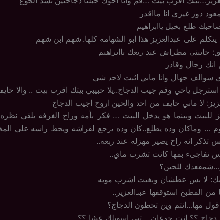
زيز…بيتك اقرب بيت …قم وانا اخوك جبلنا دجاجتين تسد الجوع
يمعود دور غيري انا مااقدر
حبك طلع بخيل ياابراهيم
د يتكلم على عبدالعزيز هذا ابو الشهامه كلها..شهم ابن شهم
ق: جايبني مطراش عند ربعك ياابراهيم
هم انك رجال وقادر
ي سوالف جهال وانا مابي اثبت لاحد شي
 استرجل ياخي وقم جيب الدجاج..يلا حبيبي بيتك اقرب بيت .. والا خاي
زيز: لا ماني خايف من احد والحين اروح اجيب الدجاج
ز للبيت وبينما هو يدخل البيت … فكر بأمه وراح الغرفه يلقي نظره ع
وم … وماكان وده يطلع..كان وده يرجع لفراشه ويحط راسه على المخ
تذكر انه راح يصير مهزله عند ربعه..
س تفاجىء بمها كانت تشرب ماي..
يز…شمقعدك للحين؟
تبك: لا بس عطشان وبغيت اشرب مويه
 من المطبخ استوقفها عبدالعزيز..
 اقول مها…انتم وين تحطون الدجاج؟
: دجاج ؟؟ انت جوعان …تبي اسويلك عشا ؟؟