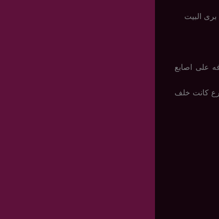
برى البيت
ه على اصابع
ارع كانت خلف