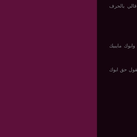
قالي بالحرف
ابوك مايبيك
قول حق ابوك