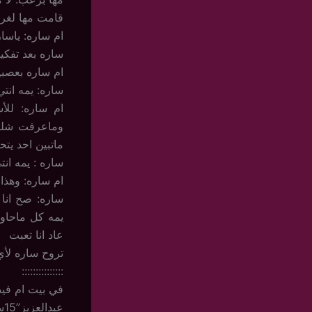
قامت مها لغرف
ام ساره: ياسار
ساره بعد تفكي
ام ساره بعصب
ساره: يمه انتي
ام ساره: للأ
وماعرفت شلون
ماتبين احد يتح
ساره : يمه ان
ام ساره: وهذا
ساره: صح انا
يمه كل ماحاول
عاد انا تعبت
تروح ساره لأي 
:::::::::::::::
في بيت ام في
عبدالعزيز”15سنه اكبر عيال فاطمه”: يمه الله يخليك وافقي