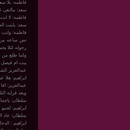
فاطمه: يلا سع
سعد: ماابغى غ
فاطمه: لا انت
سعد: يابنت ال
فاطمه: وانت م
نص ساعه من ا
رجوله لئلا يح
ولما طلع من ا
بيت ام فيصل 
عبدالعزيز ال
ابراهيم: هلا ع
عبدالعزيز: افا
وبعد قرابة ال
سلطان: ياجماع
ابراهيم: لعنب
سلطان: عاد ا
ابراهيم : الد