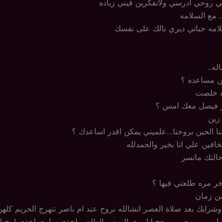
لبي روحي ادرسي ولاتفكرين فيني زياده
. مع السلامه
امه حياتي ديري بالك على نفسك
له..
ن مساعده ؟
ه خلصت
ر فيصل معك امس ؟
 زين
نا الحين بروحنا…علميني يمكن اقدر اساعدك ؟
خافين علي انا بخير والحمدلله
حالتك ماتسر
ر مره طلعتي فيها ؟
ن زمان
رايك بعد صلاة العصر انشالله نروح عند ام ناصر نتهرج الحريم كلهن
مابي ….روحي بروحج انا برى البيت مااطلع …اخذي سلوى اخذي امج انا