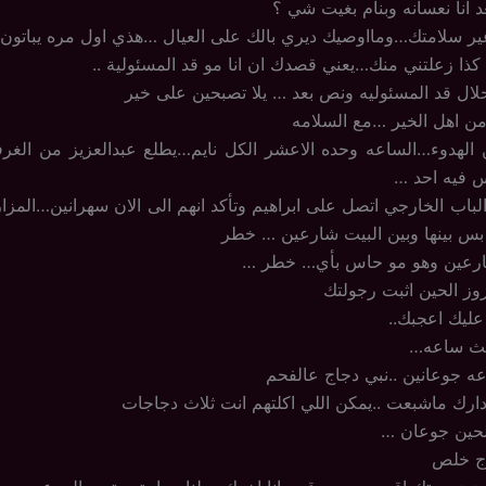
د انا نعسانه وبنام بغيت شي ؟
ير سلامتك…ومااوصيك ديري بالك على العيال …هذي اول مره يباتون 
 كذا زعلتني منك…يعني قصدك ان انا مو قد المسئولية ..
حلال قد المسئوليه ونص بعد … يلا تصبحين على خير
ن اهل الخير …مع السلامه
لهدوء…الساعه وحده الاعشر الكل نايم…يطلع عبدالعزيز من الغرف
س فيه احد …
لباب الخارجي اتصل على ابراهيم وتأكد انهم الى الان سهرانين…المز
بس بينها وبين البيت شارعين … خطر
شارعين وهو مو حاس بأي… خطر …
زوز الحين اثبت رجولتك
 عليك اعجبك..
ثلث ساعه…
ه جوعانين ..نبي دجاج عالفحم
و دارك ماشبعت ..يمكن اللي اكلتهم انت ثلاث دجاجات
لحين جوعان …
جاج خلص