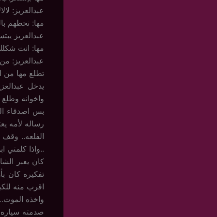
عبدالعزيز: لال
مها: نحطهم بال
عبدالعزيز يبت
مها: انت شكلك
عبدالعزيز: من ق
تطلع مها من ا
يدخل عبدالعز
واخوانه وطلع 
بس اصدقاء الس
رساله لأمه يع
الفلعه.. وقف 
..واذا كلمتي ا
كان يعبر الشا
تفكيره كان بأ
اقرب منه للك
واخذه الموت…
صدمته سياره م