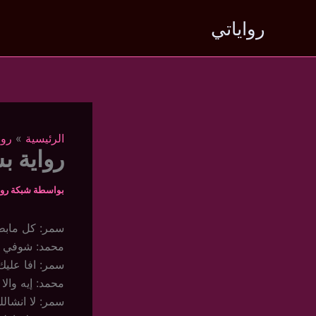
خطي
رواياتي
لى
لمحتوى
الرئيسية
روا
رواية بش
بواسطة
شبكة روا
سمر: كل مابط
محمد: شوفي س
سمر: افا عليك
محمد: إيه وال
سمر: لا انشال