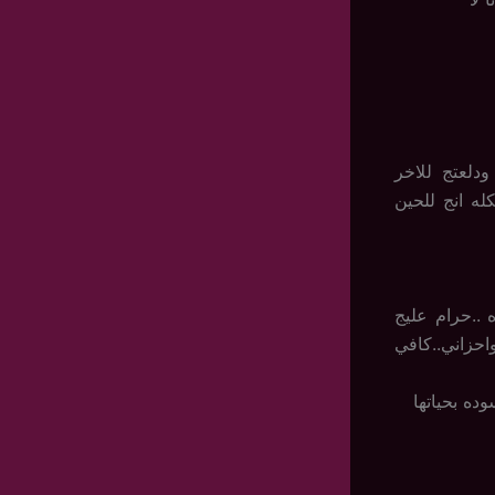
دلعتج للاخر
ه انج للحين
..حرام عليج
احزاني..كافي
ده بحياتها