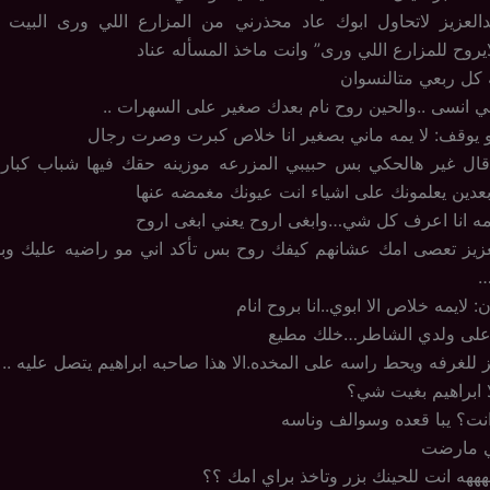
دالعزيز لاتحاول ابوك عاد محذرني من المزارع اللي ورى البيت 
ايروح للمزارع اللي ورى” وانت ماخذ المسأله عناد
ه كل ربعي متالنسوان
بي انسى ..والحين روح نام بعدك صغير على السهرات ..
و يوقف: لا يمه ماني بصغير انا خلاص كبرت وصرت رجال
ال غير هالحكي بس حبيبي المزرعه موزينه حقك فيها شباب كبار و
عدين يعلمونك على اشياء انت عيونك مغمضه عنها
ايمه انا اعرف كل شي…وابغى اروح يعني ابغى اروح
عزيز تعصى امك عشانهم كيفك روح بس تأكد اني مو راضيه عليك وب
…
 لايمه خلاص الا ابوي..انا بروح انام
على ولدي الشاطر…خلك مطيع
 للغرفه ويحط راسه على المخده.الا هذا صاحبه ابراهيم يتصل عليه ..
ا ابراهيم بغيت شي؟
 انت؟ يبا قعده وسوالف وناسه
مي مارضت
هههه انت للحينك بزر وتاخذ براي امك ؟؟