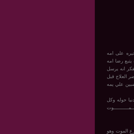
يره على امه
يتبع رضا امه
فكر انه يرسل
ر العلاج قبل
ضبين علي يمه
نيا حوله وكل
ــــــــــوت
رع الموت وهو