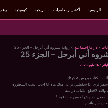
الرئيسية
أكشن ومغامرات
تاريخية
كوميدية
رعب
يات
دراما اجتماعية
رواية بشروه أني أبرحل – الجزء 25
روه أني أبرحل – الجزء 25
ياتي
/
14 مايو، 2026
لت الكتاب بدرس تذكرتك
مر ترى اذا سقطتي بزعل منك ها؟ انا احب البنت الشطوره
 والله لاقطع الكتاب دراسه
ا المصريات وش احسن منك فيه ؟
له بدرس وانجح