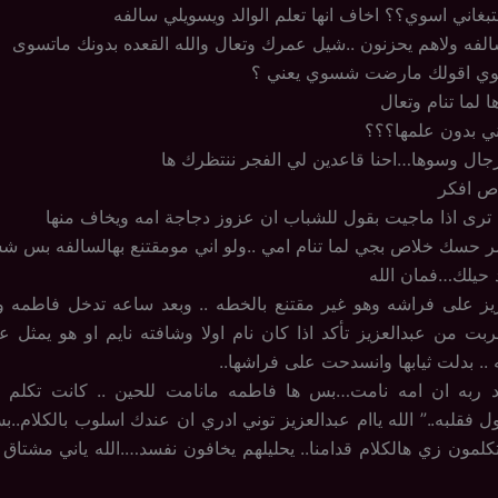
تبغاني اسوي؟؟ اخاف انها تعلم الوالد ويسويلي سالفه
اسالفه ولاهم يحزنون ..شيل عمرك وتعال والله القعده بدونك ماتسوى
اخوي اقولك مارضت شسوي يعني ؟
ا لما تنام وتعال
عني بدون علمها؟؟؟
رجال وسوها…احنا قاعدين لي الفجر ننتظرك ها
اص افكر
ترى اذا ماجيت بقول للشباب ان عزوز دجاجة امه ويخاف منها
ر حسك خلاص بجي لما تنام امي ..ولو اني مومقتنع بهالسالفه بس 
د حيلك…فمان الله
زيز على فراشه وهو غير مقتنع بالخطه .. وبعد ساعه تدخل فاطمه و
ربت من عبدالعزيز تأكد اذا كان نام اولا وشافته نايم او هو يمثل علي
 .. بدلت ثيابها وانسدحت على فراشها..
د ربه ان امه نامت…بس ها فاطمه مانامت للحين .. كانت تكلم اب
ول فقلبه..” الله ياام عبدالعزيز توني ادري ان عندك اسلوب بالكلام..
تكلمون زي هالكلام قدامنا.. يحليلهم يخافون نفسد….الله ياني مشتا