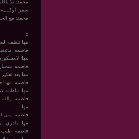
محمد: يلا ياق
سمر: اوكـــيه.
محمد: مع السل
::
مها تنظف الصا
فاطمه: ماتبغي
مها: لامشكور
فاطمه: شخبا
مها بعد تفكير:
فاطمه: مها اح
مها: فاطمه لات
فاطمه: والله 
مها:
فاطمه: متى اخ
مها: مادري…م
فاطمه: طيب وش
مها برعب: لا 