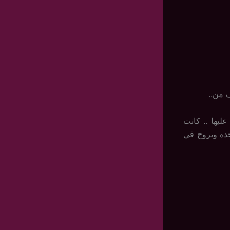
ف من..
ليها .. كانت
ده ويروح في