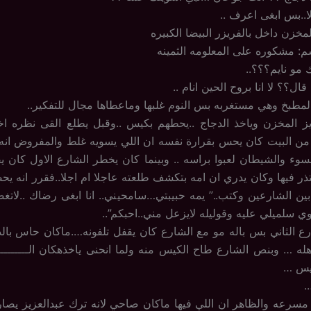
الا..بس ابغى اعرف ..
مخزن داخل بالفريزر البيضا الكبيره
سم: مشكوره على المعلومه الثمينه
 مو نايم؟؟؟..
ال؟؟ لا انا بروح الحين انام ..
لمطبخ وهي مستغربه بس النوم غلبها وماعطاها مجال للتفكير..
يز المخزن وياخذ الدجاج ..يحطهم بكيس ..وقبل يطلع القى نظره اخ
من البيت كان يحس بقرارة نفسه ان اللي يسويه غلط والمفروض انه 
وء والشيطان لعبوا براسه .. وبينما كان يخطر الشارع الاول كان ي
تذر فيها وكان يدري ان امه بتكشف طلعته عاجلا ام اجلا..فقرر انه يحض
بين الشارعين وكتب..” يمه حبيبتي…سامحيني.. انا ابغى رضاك ..لاتغ
بوي سلميلي عليه وقوليله لايزعل مني..احبكم”..
رع الثاني بس باله مو مع الشارع كان يقفل تلفونه….ماكان حاس بالد
هله … وبنص الشارع طاح الكيس منه ولما انحنى ياخذهكان الــــــــــم
يس …
.
سرعه والظاهر ان اللي فيها ماكان صاحي لانه ترك عبدالعزيز يصا