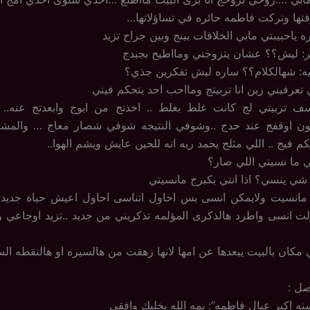
تها وتركت فاطمه حائره في تساؤلاتها…
ه ياحبيبتي مابي الخلافات بينج وبين جراح تزيد
ر: ليش؟؟ عشان يتزوجني ومااطيح بجبدج
يه: شهالكلام؟؟ ساره ليش تفكرين جذي؟
 تعرفيني زين انا تربيتج ومااحب احد يتحكم فيني
سف تربيتي لج كانت غلط بغلط .. اخذتج من ابوج وابعدتج عنه.. و
 اوقفج عند حدج ..وشوفي النتيجه شوفي شصار معاج … والمشكل
كم فيج .. اللي مثلج يحمد ربه انه للحين عايش ويشم الهوا..
تي ما نسيتي اللي صار؟
 شي ينسي؟ اذا انتي بكبرج مانسيتي
 مانسيت ولايمكن انسى بس احاول اتناسى احاول اعيش حياة جديده 
ت انسى واطرد هالذكرى المؤلمه تذكريني من جديد ..تزيد اوجاعي و
مكان بالبيت يبعدها عن امها لانها زهقت من هالسيره او هالنقطه السو
صل :