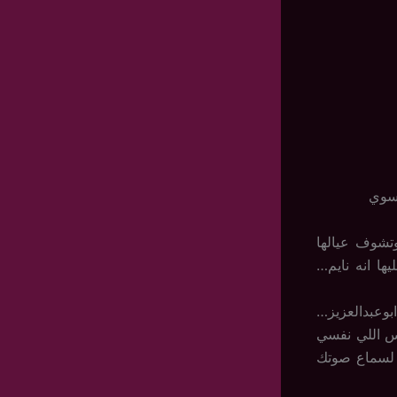
شسوي
تشوف عيالها
ها انه نايم…
وعبدالعزيز…
بس اللي نفسي
ق لسماع صوتك