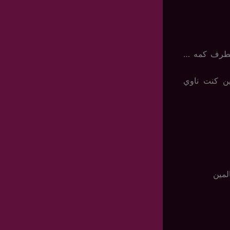
 بطرف كمه …
ن كنت ناوي
لمين