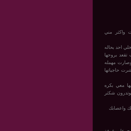
ت واكثر مني
خلي احد بحاله
تقعد بروحها
وصارت مهمله
رت حاجياتها
يها معي بكره
لوتدرون شكثر
سك واعصابك
بح على غرفة