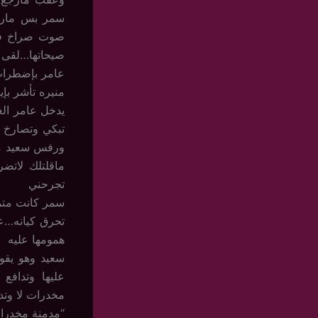
سمر بس مارد
صوت صراخ في
صيحاتها…لقى م
عامر بإضطراب
منيره تأشر بإ
يدخل عامر ال
تبكي وتصارخ .
ورفس سعيد مع
ماقلتلك لاتضر
تجرحني
سمر كانت متمس
تحرق كيانه…ع
همومها عليه
سعيد وهو يقو
عليها وتدافع
مخدرات لا وتد
“مدمنة مخدرا