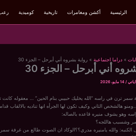
الرئيسية
أكشن ومغامرات
تاريخية
كوميدية
رعب
يات
دراما اجتماعية
رواية بشروه أني أبرحل – الجزء 30
روه أني أبرحل – الجزء 30
ياتي
/
14 مايو، 2026
سمر ترن في راسه “الله يخليك حبيبي بنام الحين” … معقوله كانت ت
.ومنو هالشخص الثاني وكيف تكون لها الجرأه انها تناديه بالالقاب قدام
سه وهو يشوف منيره قاعده بالصاله:
امر وشسبب هاللجه؟
 الكنبه: والله يامنيره مدري؟؟الوكاد ان الصوت طالع من غرفة سمر