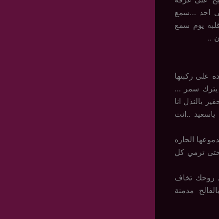
ى احد …سمع
به يوم سمع
 ..
 على ركبتها
ه يترك سمر …
 يالنذل انا
ياسعيد ..انت
موعها الحاره
حتى ترمي كل
ي روحك تخاف
لفالح مدمنة