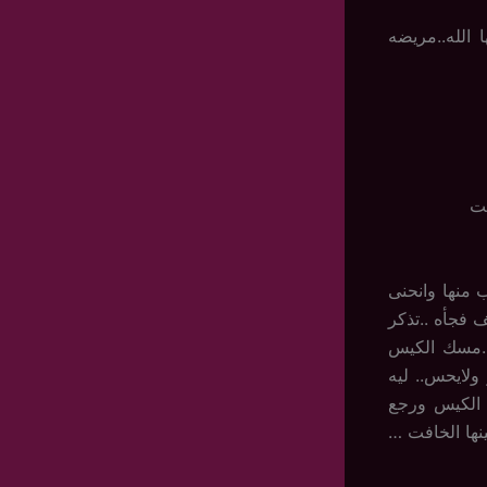
 الله..مريضه
حت
ب منها وانحنى
 فجأه ..تذكر
ه..مسك الكيس
ولايحس.. ليه
ك الكيس ورجع
نها الخافت …