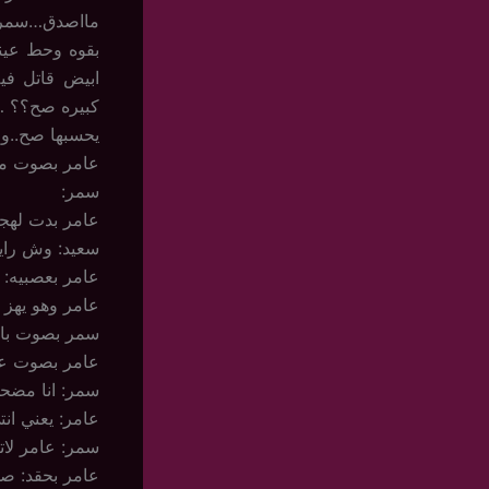
مااصدق…سمر 
بقوه وحط عينه
ابيض قاتل في
كبيره صح؟؟ …
يحسبها صح..ور
عامر بصوت مخ
سمر:
عامر بدت لهجت
سعيد: وش رايك
عامر بعصبيه: س
عامر وهو يهز
سمر بصوت باك
عامر بصوت عال
سمر: انا مضح
عامر: يعني ان
سمر: عامر لاتضر
عامر بحقد: صد