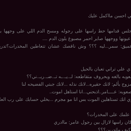
ي احسن مااكمل عليك
جلس قدامها حط راسها على رجوله ومسح الدم اللي على وجهها
ونها ووجهها صاير احمر مصبوغ بلون الدم ….
ميق: سمر…ليه ؟؟؟ وش ناقصك عشان تتعاطين المخدرات؟تدري
 علي تراني تعبان بالحيل
به بالغه وبحروف متقاطعه: لـ..يـ..ـه تـ..ضـ..ربـ..ني؟؟
زوج بألم: لانك حقيره…لانك نذله …لانك جبتي الفضيحه لنا
وبه: عــــامر..اذبحني…انا استاهل اموت..
ري انك تستاهلين الموت بس انا مو مجرم …بخلي حسابك على رب العا
 علمك على المخدرات؟
 راسها لازال بين رجول عامر: ماادري
كيف ماتدرين؟؟؟