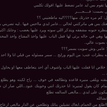
ا تقوم بس ايد عامر تضغط عليها: اقولك تكلمي
بصمت: فــــجــــر
ل: كم مره حذرتك منها؟؟؟؟ليه ماطعتيني ؟؟
تك بس هي ماتركتني لحالي …عامر ايدي مااحس فيها ..ليه تضربني ب
بنظره حنونه مشفقه ويتذكر اللي سوته ويرد عليها بغضب : وجايك اكثر
ا وهي في حاله يرثى لها قفل الباب عليها واخذ المفتاح واخذ المخدر
 بصوت عالي..
لا عامر..وش سويت بسمر؟؟؟
ه بنظرات عتب: من اليوم ورايح … سمر مسئوله من قبلي انا ولا احد 
 خلاص انا قفلت عليها الباب واشوف أي احد يتعاطف معها او يحاول ان
ه …
قته ويلقى منيره قاعده وتطالعه في خوف … راح لكبته وهو يطلع ا
مام كان يقول لمنيره: انا حذرتك انتي وخويتك عنود…اللي صار ان 
كون على ايدي …ماابغى السالفه تطلع
نشالله
طلع من الحمام..ابغاك تشيلين بناتك وتطلعين عن الدار ماابغى ازعاج