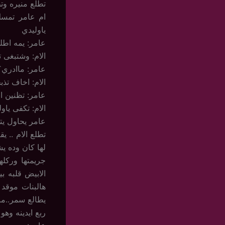
تطلع منيره وت
ام عامر تمسك 
ياوليدي
عامر: يمه اطل
الام: وشتبغى 
عامر: ماادري؟
الام: اخاف تذب
عامر: تظنين ا
الام: تكفى ياو
عامر يحاول يتم
تطلع الام .. ي
لها كان وده ي
جريمتها وركله
الابيض قلبه ب
هالبنات موقد 
يطالع سمر..ما
ربع ايدينه وه