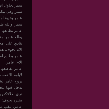
سمر تحاول انه
سمر وهي تبكي 
عامر بخيبة ام
سمر: والله طع
عامر يطالعها 
يطلع عامر منه
ينادي على امه
الام بخوف: ه
عامر يطالع ام
الام: عامر..
عامر يقاطعها:
لايلوم الا نفس
يروح عامر لش
يدخل فيها للح
ترى طلاقكن بي
منيره بخوف: ا
عامر: عقب ماا