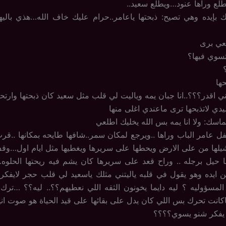
طلع وراها عنود…ويطلع سعيد..
بإيده وهي تصيح: ذبحتها ياعامر..حرام عليك خاف الله…هذي باليها
عي برى
تسوي فيها؟
حها
ني اقدر؟؟؟..انا جبان يمه وياليت لي قلب مثل سعيد كان ذبحتها وارت
ليدي لاتذبحها ترى ماعندي اغلى منها
اسك: ولا انا يمه بس الله يخليك اطلعي
قفل عامر الباب وراها ..ويرجع لمكان سمر..شافها طايحه بمكانها ..قر
شيلها من على الارض ويحطها على سريرها ويغطيها مثل ايام اول…وقف
ا حيل برجله .. وراح قعد على سريرها كان يشم فيه ريحتها الحلو
ين ايده وهو يقول في قلبه ياليتني مثلك ياسعيد لي قلب حجر لايفكر 
المسؤوليه ؟ ليه دايما يخونون الثقه اللي نعطيهم؟؟.. ليه؟؟ …تر
كانت تحرك بس اللي كان يدل على بقائها على قيد الحياة هو صوت اني
و يفكر شنو يسوي؟؟؟؟