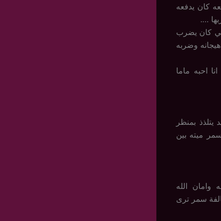
ه كان يدفعه
ها ….
شي كان يضرب
هيجانه وضربه
نا احبه ماما
يتلذذ بمنظر
مر ميته بين
 وامان الله
الفة سمر ترى