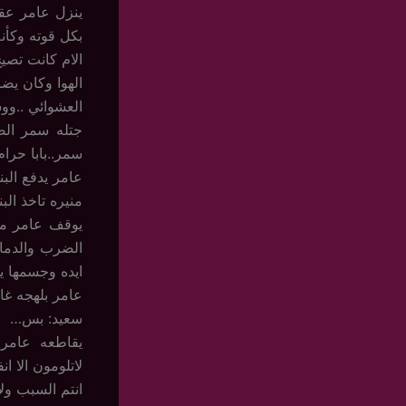
ينزل عامر عق
بكل قوته وكأن
الام كانت تص
الهوا وكان يض
العشوائي ..وو
جتله سمر الصغ
سمر..بابا حرا
عامر يدفع الب
منيره تاخذ ال
يوقف عامر من
الضرب والدما
ايده وجسمها ي
عامر بلهجه غا
سعيد: بس…
يقاطعه عامر 
لاتلومون الا 
انتم السبب ولا