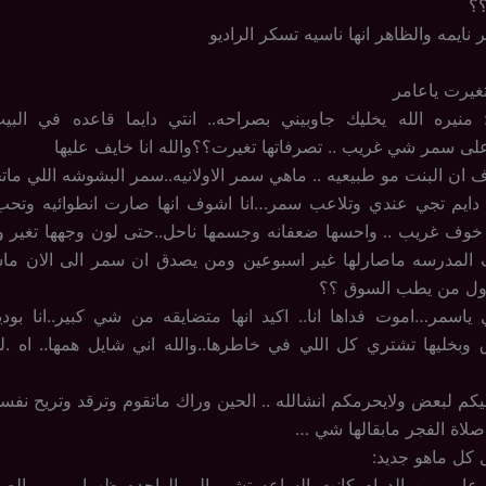
؟؟
ر نايمه والظاهر انها ناسيه تسكر الراديو
تغيرت ياعامر
: منيره الله يخليك جاوبيني بصراحه.. انتي دايما قاعده في البي
على سمر شي غريب .. تصرفاتها تغيرت؟؟والله انا خايف عليها
ف ان البنت مو طبيعيه .. ماهي سمر الاولانيه..سمر البشوشه اللي مات
ت دايم تجي عندي وتلاعب سمر…انا اشوف انها صارت انطوائيه وتحب 
 خوف غريب .. واحسها ضعفانه وجسمها ناحل..حتى لون وجهها تغير 
 المدرسه ماصارلها غير اسبوعين ومن يصدق ان سمر الى الان ماش
 اول من يطب السوق ؟؟
ياسمر…اموت فداها انا.. اكيد انها متضايقه من شي كبير..انا بود
 وبخليها تشتري كل اللي في خاطرها..والله اني شايل همها.. اه .
خليكم لبعض ولايحرمكم انشالله .. الحين وراك ماتقوم وترقد وتريح نف
 صلاة الفجر مابقالها شي …
 كل ماهو جديد:
امر من الدوام كانت الساعه تشير الى الواحده ظهرا … مر الص