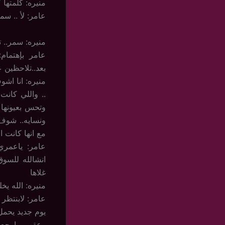
منيره: كلمتها 
عامر: لأ .. سم
منيره: سمر.. 
عامر بإهتمام
بعد..تلاحظين 
منيره: انا اشو
.. واللي كان
وتحس بعيونها
ونسايه.. شوف
مع انها كانت
عامر: ياعمري 
انشالله للسوق
غلاها
منيره: الله ي
عامر: لابنتظر
يوم جديد يحمل
وعقب مارجع ع