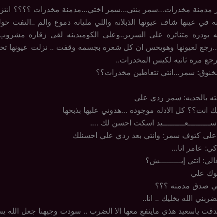
مدمنة مخدرات…سمر بنتي…سمر اختي…مدمنة مخدرات ؟؟؟؟ انتزع
 في عينها شاف عيونها الذبلانه واللي مليانه دموع والم ..التفت ح
ه بودره متناثره على السرير..وعلى الكوميدينه لقى زقاره مشر
رجع لعيونها وهويحس ان كل شعره بجسمه وقفت .. نزلت عيونها تح
جع مره ثانيه لكيس المخدرات..
نوق: سمر…انتي تتعاطين مخدرات؟؟
ه بالجديه: سمر ردي علي
 انت؟؟ كل الادله موجوده …هدوني عليها بذبحها
ـــــــــعـــــــــيد اسكت احسن لك ….
 على كتوف سمر: وانتي بعد ردي علي احسنلك
ي: عامر انا…
ي: انتي إيـــــــــش؟
وك علي
تي صدق مدمنه ؟؟؟
بني الله يخليك .. انا..
قت ياسعيد هذي ماينفع معها الا الضرب .. سودت وجيهنا جعل الله ي