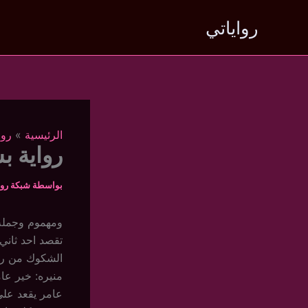
خطي
رواياتي
لى
لمحتوى
الرئيسية
روا
رواية بش
بواسطة
شبكة روا
ومهموم وجملة 
تقصد احد ثاني.
الشكوك من را
منيره: خير ع
عامر يقعد على