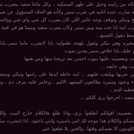
اله من راسه وحيل على ظهر المسكيه .. وكل ماجا سعيد بيضرب مع
ه صارت عنده انانيه في ضرب سمر وكأنه هو الجلاد المسؤول عن ضرب
يح وتبكي وتوقف بوجه عامر اللي كان يضرب كل شي واي شي وولا
رب امه اذا جت بينه وبين سمر وكان يضرب سعيد وبينما هو في قمة 
سط ذهول الجميع ..
يره وهي تبكي وتقول بلهجه طفوليه: بابا لاتضرب ماما سمر..بابا ا
م عليك..بابا خلاص..سمر بعدين تموت
نت وبعصبيه: خليها تموت احسن بعد تريحنا منها ومن همها
بنت وهي خايفه …
 ضربها ويلتفت عليهم … امه حاطه ايدها على راسها وتبكي وسعيد 
ء وعنود ومنيره يطالعون المشهد الاليم …وعامر قلبه ينزف دم …وس
غطيه الدم …
مضه : اخرجوا برى كلكم …
بعصبيه: اقولكم اطلعوا برى…واذا طلع هالكلام خارج البيت والله
انفسكم والكلام هذا موجه لك انتي يامنيره وانتي ياعنود…اذا انتشرت س
تلومون الا نفسكم وقتها…والحين يلا تقلعوا عني