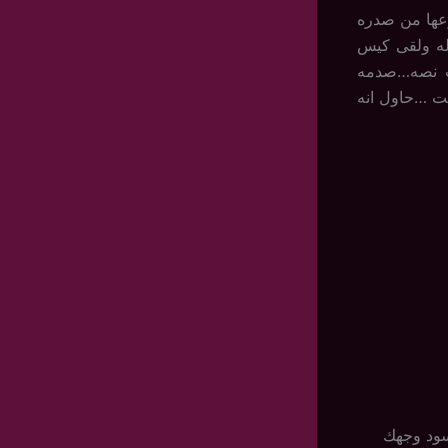
ها من صدره
وله ولقى كيس
وب نصه…صدمه
ت …حاول انه
سود وجهك