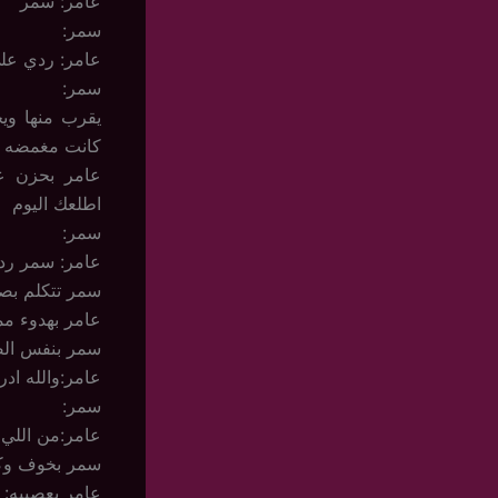
عامر: سمر
سمر:
عامر: ردي عل
سمر:
يقرب منها وي
كانت مغمضه عي
عامر بحزن ع
اطلعك اليوم
سمر:
عامر: سمر ردي
سمر تتكلم بصعو
عامر بهدوء مم
سمر بنفس الصع
عامر:والله اد
سمر:
عامر:من اللي
سمر بخوف وكان
عامر بعصبيه: 