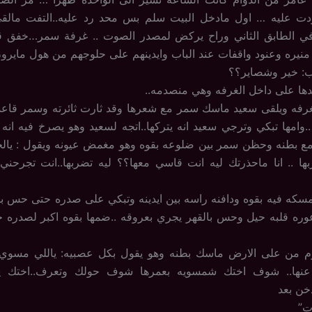
ت عليه … اول مادخل البيت سلم بس محد رد عليه..التفت مالق
 الطابق الثاني وراح يركض لمصدر الصوت .. غرفة سمر…خفق قل
نيره وعنود واقفات عند الباب وايدينهم على حلوجهم من هول مايرون
: خير وشصاير؟؟
يدها على داخل الغرفه وهي منصدمه..
غرفه ويلقى سعيد ماسك سمر مع شعرها وقد ثارت ثائرته وسمر قاعده
.وامها تبكي وترجي سعيد انه يتركها..اتجه لسعيد وهو يصرخ فيه ان
 بطنه وحظن سمر بين ضلوعه بقوه وهو مغمض عيونه ويقول : يالحقير
بها .. انا ماحذرتك ليه انت قاسي معها؟؟ ليه تضربها..انت تجرحني 
كه فيه بقوه ودافنه راسه بين ايدينه وتبكي على صدره حتى حس بد
وره قلبه حيل وحس بالقهر يجري بعروقه ..ضمها بقوه اكبر لصدره 
م من على الارض ماسك بطنه وهو يقول بكل عصبيه: ياللي مسو
 عنها.. شوف اختك شمسويه بعمرها شوف حولك وتعرف..اختك يا
خن بعد
ت”