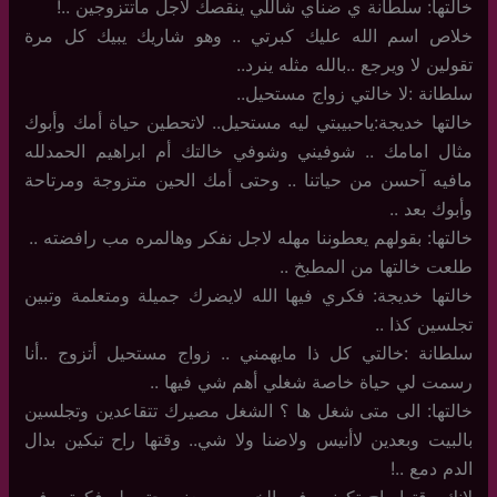
خالتها: سلطانة ي ضناي شاللي ينقصك لاجل ماتتزوجين ..!
خلاص اسم الله عليك كبرتي .. وهو شاريك يبيك كل مرة
تقولين لا ويرجع ..بالله مثله ينرد..
سلطانة :لا خالتي زواج مستحيل..
خالتها خديجة:ياحبيبتي ليه مستحيل.. لاتحطين حياة أمك وأبوك
مثال امامك .. شوفيني وشوفي خالتك أم ابراهيم الحمدلله
مافيه آحسن من حياتنا .. وحتى أمك الحين متزوجة ومرتاحة
وأبوك بعد ..
خالتها: بقولهم يعطوننا مهله لاجل نفكر وهالمره مب رافضته ..
طلعت خالتها من المطبخ ..
خالتها خديجة: فكري فيها الله لايضرك جميلة ومتعلمة وتبين
تجلسين كذا ..
سلطانة :خالتي كل ذا مايهمني .. زواج مستحيل أتزوج ..أنا
رسمت لي حياة خاصة شغلي أهم شي فيها ..
خالتها: الى متى شغل ها ؟ الشغل مصيرك تتقاعدين وتجلسين
بالبيت وبعدين لاأنيس ولاضنا ولا شي.. وقتها راح تبكين بدال
الدم دمع ..!
لانك وقتها راح تكونين في الخمسين يعني حتى لو فكرتي في