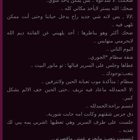
ضحك: الله يستر لايأخذ مكاني كله ..
:لالا , بس لانه شي جديد راح يدخل حياتنا وحتى أنت ممكن
تلهى فيه ..
ضحك أكثر وهو يناظرها : أحد يلهيني عن الفاتنة ديم الله
لايحرمني منهابس ..
اليوم الثاني ..
شقة سطام *الجوري..
غطاها وجلس على السرير قبالها : تو مانور البيت ..
بتعب:بوجودك ..
سطام : متأكدة موب تعبانة الحين ولاتنزفين ..
:لا الحمدلله ماعاد فيه نزيف ..حتى الحين خف الالم بشكل
كبير..
ابتسم براحة:الحمدلله ..
دق جرس شقتهم وكانت امه جابت شوربة..
جلست على طرف السرير وهي تعطيها :اشربي يمه يبي لك
تغذيه ..
ابتسمت بتعب: مانحرم عمتي ماقصرتي..