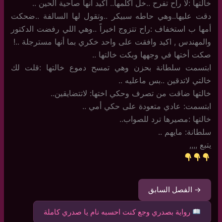
خالتها :لا راح تفرح ..خل اكلمها.. أكيد أنها صاحية الحين ..
دقت عليها..وهي حاطه سبيكر ..وتقول لها السالفة ..ضحكت
أمها ب استخفاف :راح تتزوج اخيراً ..وهي اللي رفضت الدكتور
والمهندس , اكيد وافقت على واحد خكري بما أنها مسترجلة ..!
صكت أختها في وجهها وبكت خالتها ..
ابتسمت سلطانة بحزن وهي تمسح دموع خالتها :قلت لك
خالتي لاتدقين ..بس ماعليه ..
خالتها ضاقت من تصرف وحكي اختها: لاتتضايقين..
ابتسمت: عادي متعودة على حكي أمي ..
خالتها :مصيرها ترد للصواب..
سلطانة: مايهم ..
يتبع ,,,,
→ الفصل السابق
رواية بصدري وجع كنت احسبه نام يا صدري كاملة