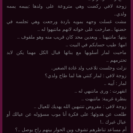
زوجة لافي ركضت وهي متروعة على ولدها :يييمه يممه
ولدي..
مشت غسلت وجهه بمويه باردة ورجعت وهي تجلسه في
حضنها ..صارخت على خواته لانهم مانتبهوا له ..
بنتها: مانتبهنا .. وبعدين محد كان قريب منه وهو ملقوف ..
امها: طيب حسابكم في البيت ..
ماحبت لمار أسلوبها مع بناتها قبال الكل مهما يكن لابد
تحترمهم ..
نزلت وجلست تلاعب ولد غادة الصغير..
زوجة لافي : لمار كنتي هنا لما طاح ولدي؟
لمار : آييه ..
انقهرت : ورى مانتبهي له ..
بنظرة غريبة: مانتبهت ..
زوجة لافي : مفروض تنتبهين الله يهديك للعيال ..
طلعت عن هدوئها: على فكرة أنا موب مسؤوله عن عيالك أو
عيال غيرك ..!
أم مساعد تناظرهم تشوف وين الحوار بينهم راح يوصل ..؟