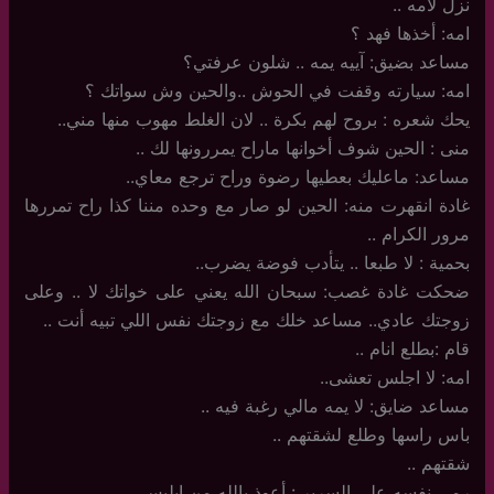
نزل لامه ..
امه: أخذها فهد ؟
مساعد بضيق: آييه يمه .. شلون عرفتي؟
امه: سيارته وقفت في الحوش ..والحين وش سواتك ؟
يحك شعره : بروح لهم بكرة .. لان الغلط مهوب منها مني..
منى : الحين شوف أخوانها ماراح يمررونها لك ..
مساعد: ماعليك بعطيها رضوة وراح ترجع معاي..
غادة انقهرت منه: الحين لو صار مع وحده مننا كذا راح تمررها
مرور الكرام ..
بحمية : لا طبعا .. يتأدب فوضة يضرب..
ضحكت غادة غصب: سبحان الله يعني على خواتك لا .. وعلى
زوجتك عادي.. مساعد خلك مع زوجتك نفس اللي تبيه أنت ..
قام :بطلع انام ..
امه: لا اجلس تعشى..
مساعد ضايق: لا يمه مالي رغبة فيه ..
باس راسها وطلع لشقتهم ..
شقتهم ..
رمى نفسه على السرير : أعوذ بالله من ابليس ..