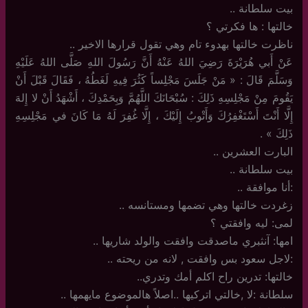
بيت سلطانة ..
خالتها : ها فكرتي ؟
ناظرت خالتها بهدوء تام وهي تقول قرارها الاخير ..
عَنْ أَبي هُرَيْرَةَ رَضِيَ اللهُ عَنْهُ أَنَّ رَسُولَ اللهِ صَلَّى اللهُ عَلَيْهِ
وَسَلَّمَ قَالَ : « مَنْ جَلَسَ مَجْلِساً كَثُرَ فِيهِ لَغَطُهُ ، فَقَالَ قَبْلَ أَنْ
يَقُومَ مِنْ مَجْلِسِهِ ذَلِكَ : سُبْحَانَكَ اللَّهُمَّ وَبِحَمْدِكَ ، أَشْهَدُ أَنْ لا إِلهَ
إِلَّا أَنْتَ أَسْتَغْفِرُكَ وَأَتْوبُ إِلَيْكَ ، إِلَّا غُفِرَ لَهُ مَا كَانَ في مَجْلِسِهِ
ذَلِكَ » .
البارت العشرين ..
بيت سلطانة ..
:أنا موافقة ..
زغردت خالتها وهي تضمها ومستانسه ..
لمى: ليه وافقتي ؟
امها: آنثبري ماصدقت وافقت والولد شاريها ..
:لاجل سعود بس وافقت , لانه من ريحته ..
خالتها: تدرين راح اكلم أمك وتدري..
سلطانة :لا ,خالتي اتركيها ..اصلاً هالموضوع مايهمها ..