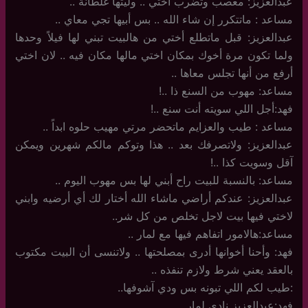
عبدالعزيز: معصب وتضرب أختي .. وليتها غلطانة ..
مساعد : ماتتكرر إن شاء الله .. بس أبيها تجي معاي ..
عبدالعزيز: قبل ماتطلع أختي من هالبيت تبني لها فيلاً وحدها
ولما تكون مرة أخوك بمكان اختي مالها مكان فيه .. لان اختي
أرفع من أنها تجلس معاها ..
مساعد: مهوب من السنع ذا ..!
فهد:أجل اللي سويته أنت سنع ..!
مساعد : طيب والعزايم ماتحضر مرتي مهيب حلوه ابداً ..
عبدالعزيز: ولاتصرفك بعد .. هذا وتوكم مالكم شهرين ويمكن
آقل وسويت كذا ..!
مساعد: بالنسبة للبيت راح أبني لها بس مهوب اليوم ..
عبدالعزيز: عندكم أراضي ماشاء الله أختار لك أي أرضيه وابني
لاختي فيها بيت لاجل تخلص من كل شر..
مساعد:هالامور اتفاهم فيها مع لمار ..
فهد: وأحنا أخوانها أدرى بمصلحتها .. ولاتنسى أن البيت مكتوب
بالعقد يعني شرط ولازم تنفذه ..
:طيب لكم اللي تبونه بس ودي آشوفها..
فهد:عبدالعزيز نادي لمار..