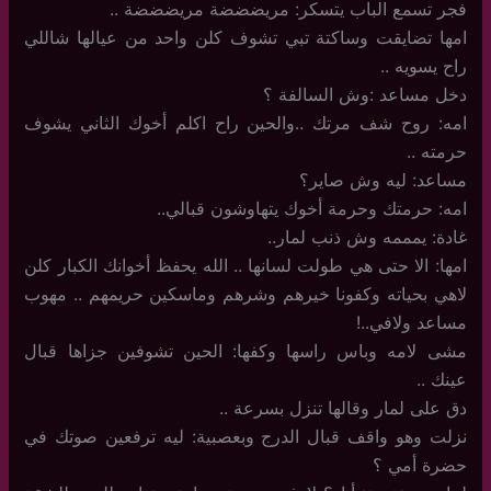
فجر تسمع الباب يتسكر: مريضضضة مريضضضة ..
امها تضايقت وساكتة تبي تشوف كلن واحد من عيالها شاللي
راح يسويه ..
دخل مساعد :وش السالفة ؟
امه: روح شف مرتك ..والحين راح اكلم أخوك الثاني يشوف
حرمته ..
مساعد: ليه وش صاير؟
امه: حرمتك وحرمة أخوك يتهاوشون قبالي..
غادة: يمممه وش ذنب لمار..
امها: الا حتى هي طولت لسانها .. الله يحفظ أخوانك الكبار كلن
لاهي بحياته وكفونا خيرهم وشرهم وماسكين حريمهم .. مهوب
مساعد ولافي..!
مشى لامه وباس راسها وكفها: الحين تشوفين جزاها قبال
عينك ..
دق على لمار وقالها تنزل بسرعة ..
نزلت وهو واقف قبال الدرج وبعصبية: ليه ترفعين صوتك في
حضرة أمي ؟