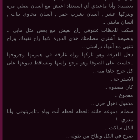
بعصبية: وأنا ماعندي أي استعداد اعيش مع آنسان يصلي مره
ويتركها عشر , آنسان يشرب خمر , آنسان مخاوي بنات ,
آنسان مايبني ..
سكت للحظات :شوفي راح نعيش مع بعض مثل مابي ..
ونصيحة آشتري مصلحتك خذي الدورة لانها راح تفيدك وراح
تتنهي مع آنتهاء دراستي ..
دخل للغرفة وهو تاركها وراه غارقة في همومها وجروحها
..جلست على الصوفا وهو ترجع راسها وتتساقط دموعها على
كل جرح جاها منه ..
الاستراحة ..
كان مصدوم ..
مفجوع ..
مذهول ذهول حزن ..
سطام دموعه خانته :لحظه لحظه أنت وياه ..ثامريتوفى وأنا
مدري ..!
الكل ساكت ..
صرخ في الكل وطاح من طوله ..