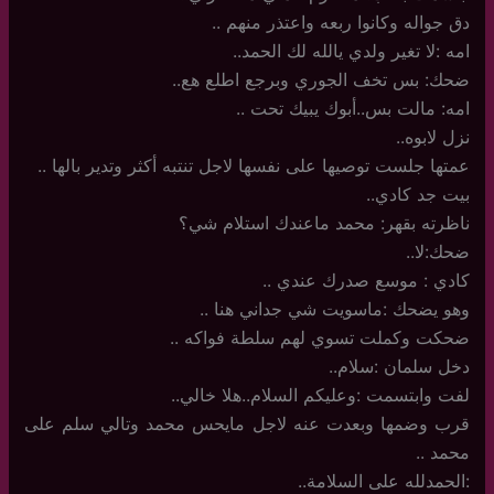
دق جواله وكانوا ربعه واعتذر منهم ..
امه :لا تغير ولدي يالله لك الحمد..
ضحك: بس تخف الجوري وبرجع اطلع هع..
امه: مالت بس..أبوك يبيك تحت ..
نزل لابوه..
عمتها جلست توصيها على نفسها لاجل تنتبه أكثر وتدير بالها ..
بيت جد كادي..
ناظرته بقهر: محمد ماعندك استلام شي؟
ضحك:لا..
كادي : موسع صدرك عندي ..
وهو يضحك :ماسويت شي جداني هنا ..
ضحكت وكملت تسوي لهم سلطة فواكه ..
دخل سلمان :سلام..
لفت وابتسمت :وعليكم السلام..هلا خالي..
قرب وضمها وبعدت عنه لاجل مايحس محمد وتالي سلم على
محمد ..
:الحمدلله على السلامة..