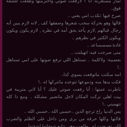
لمار مستغربة: أنا ؟ لارفعت صوتي واحترمتها وطلعت للشقة
فوق..
صرخ فيها :تكذب امي يعني ..
قالها وهو بحركة سحب شعرها وصفقها كف , لانه لازم يبين أنه
رجال قبالهم ,لازم يأخذ بحق أمه في نظره , لازم يكون ويكون
ويكون الكثير في نظرهم ..
غادة:مسسساعد ..
منى صرخت فيه: انهبلتت ..
بعصبية: ولاكلمة .. تستاهل اللي ترفع صوتها على امي تستاهل
..!
امه سكتت ماتوقعت يسوي كذا..
فكت يدها منه ودموعها تتوعده ماتتركها له ..!
ناظرت عمتها : أنا رفعت صوتي عليك ؟ أنا لاني متربية في
بيت اهلي تركت المكان لاجل ماتصير مشكلة .. ومع ذا كله
تتهميني ..!
بس الدنيا راح ترجع الدين ..حسبي الله ..حسبي الله ..
قالتها وكلها حرقة من برى ومن داخل على الظلم والضرب
اللي تعرضت له ..طلعت وهي تتابع شهقاتها لشقتها ..