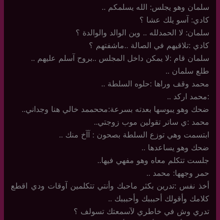
سلمان وهو يجلس: الله يسلمكم ..
كادي: آسو يلك عشا ؟
سلمان: لا الحمدلله .. وين الوالد والوالدة ؟
كادي :تلاقيهم في الصالة ..ماشفتهم ؟
سلمان قام :لا يمكن داخل المجلس ..بروح آسلم عليهم ..
طلع سلمان ..
محمد وقف وراها :حلوه السلطة ..
:محمد اركد ..
ضحك وهو يبوسها بعدته بسرعة:مححممد خالي هنا وجداني..
محمد :ي ساتر تقولين موب زوجتي..
ابتسمت وهي توزع السلطة بصحون : آآخ منك ..
ضحك وهو يساعدها ..
جلست تتكلم معاه وهو مفهي فيها..
حمر وجهها: محمد ..
أخذ نفس :تدرين بكثر ماحبك وأنتي تتكلمين آوقات ودي اقطع
كلامك وأقولك أحبببك وأحبببك ..
تدري وش في خاطري لآسمعتك تسولف ؟