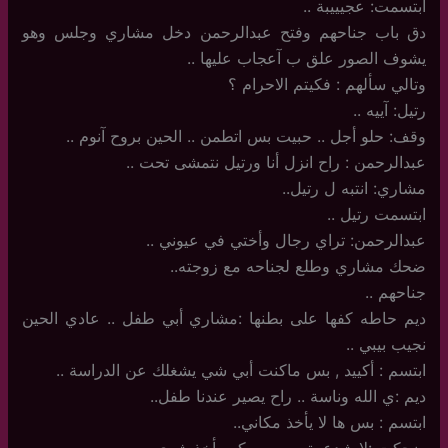
ابتسمت: عجيييبة ..
دق باب جناحهم وفتح عبدالرحمن دخل مشاري وجلس وهو
يشوف الصور علق ب آعجاب عليها ..
وتالي سألهم : فكيتم الاحرام ؟
رتيل: آييه ..
وقف: حلو أجل .. حبيت بس اتطمن .. الحين بروح آنوم ..
عبدالرحمن : راح انزل أنا ورتيل نتمشى تحت ..
مشاري: انتبه ل رتيل..
ابتسمت رتيل ..
عبدالرحمن: تراي رجال وأختي في عيوني ..
ضحك مشاري وطلع لجناحه مع زوجته..
جناحهم ..
ديم حاطه كفها على بطنها :مشاري أبي طفل .. عادي الحين
نجيب بيبي ..
ابتسم : أكييد , بس ماكنت أبي شي يشغلك عن الدراسة ..
ديم :ي الله وناسة .. راح يصير عندنا طفل..
ابتسم : بس ها لا يأخذ مكاني..
ضحكت :لا شدعوة .. بس يمكن يأخذ شوي..