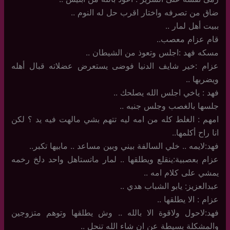
ضاق من تصرفه واختار اقرب حل له النوم ..
ببيت أهل لمار ..
قام عزام معصب..
مسكه فهد :اجلس وتعوذ من الشيطان ..
عزام :خير شايف الدنيا فوضى يستعرض عضلاته قبال أهله
ويضربها ..
فهد : ياخي اجلس الله يصلحك ..
جلسها بالغصب وجلس جنبه ..
امهم : الغلط كله من امه ليه تتهم بشي مالهت فيه يد ؟ لكن
انا راح أكلمها..
فهد:لايمه .. خلي السالفة بيني وبين مساعد .. مابيها تكبر..
عزام بعصبية:ينقلع ويطلقها .. لمار ماتستاهل واحد دلخ رخمه
يمشي على كلام امه ..
عبدالعزيز: يابو الشباب هدي ..
عزام : الا يطلقها ..
فهد:لاحول ولاقوة الا بالله .. وش يطلقها وتوهم متزوجين
والمشكلة بسيطة عن ان شاء الله تنحل ..