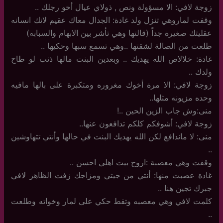
زوجة لافي: الا مسؤولة ونص , ذولاي عيال أخو رجلك ..
وقفت لماروهي تنزل ولد غادة: الجدال معاك عقيم لانك انسانه
عقليتك صغيرة جداً (قالتها وهي تأشر بين الابهام والسبابه)
طلعت من الصالة لشقتها ..وهي تسمع سبها وحكيها ..
غادة: خلالاص الله يهديك .. وبعدين البنت مالها ذنب لو طاح
ولدك ..
زوجة لافي: الا مرة أخوك مغروره ومتكبرة على بالها مافيه
وحده مزيونه مثلها..
منى:وش جاب الزين الحين ..!
زوجة لافي: أشوفكم كلكم تدافعون عنها..
منى: لا ماندافع لكن الله يهديك البنت في حالها وأنتي تتهاوشين
..
وقفت وهي معصبة :اروح بيت اهلي احسن ..
غادة عصبت منها: أنتي من جيتي ومزاجك زفت الظاهر لافي
جبرك تجين هنا ..
كلمت لافي وهي معصبه وتقط حكي على لمار وخواته وطلعت
..