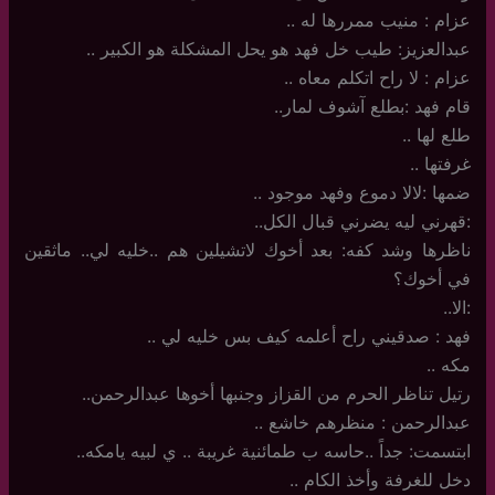
عزام : منيب ممررها له ..
عبدالعزيز: طيب خل فهد هو يحل المشكلة هو الكبير ..
عزام : لا راح اتكلم معاه ..
قام فهد :بطلع آشوف لمار..
طلع لها ..
غرفتها ..
ضمها :لالا دموع وفهد موجود ..
:قهرني ليه يضرني قبال الكل..
ناظرها وشد كفه: بعد أخوك لاتشيلين هم ..خليه لي.. ماثقين
في أخوك؟
:الا..
فهد : صدقيني راح أعلمه كيف بس خليه لي ..
مكه ..
رتيل تناظر الحرم من القزاز وجنبها أخوها عبدالرحمن..
عبدالرحمن : منظرهم خاشع ..
ابتسمت: جداً ..حاسه ب طمائنية غريبة .. ي لبيه يامكه..
دخل للغرفة وأخذ الكام ..