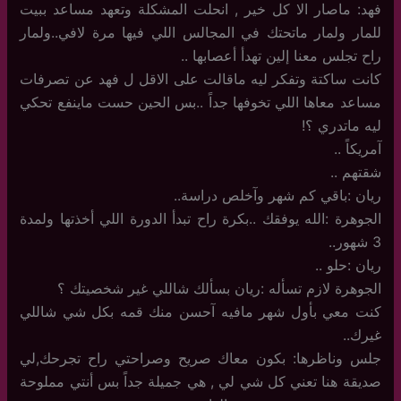
فهد: ماصار الا كل خير , انحلت المشكلة وتعهد مساعد ببيت
للمار ولمار ماتحتك في المجالس اللي فيها مرة لافي..ولمار
راح تجلس معنا إلين تهدأ أعصابها ..
كانت ساكتة وتفكر ليه ماقالت على الاقل ل فهد عن تصرفات
مساعد معاها اللي تخوفها جداً ..بس الحين حست ماينفع تحكي
ليه ماتدري ؟!
آمريكاً ..
شقتهم ..
ريان :باقي كم شهر وآخلص دراسة..
الجوهرة :الله يوفقك ..بكرة راح تبدأ الدورة اللي أخذتها ولمدة
3 شهور..
ريان :حلو ..
الجوهرة لازم تسأله :ريان بسألك شاللي غير شخصيتك ؟
كنت معي بأول شهر مافيه آحسن منك قمه بكل شي شاللي
غيرك..
جلس وناظرها: بكون معاك صريح وصراحتي راح تجرحك,لي
صديقة هنا تعني كل شي لي , هي جميلة جداً بس أنتي مملوحة