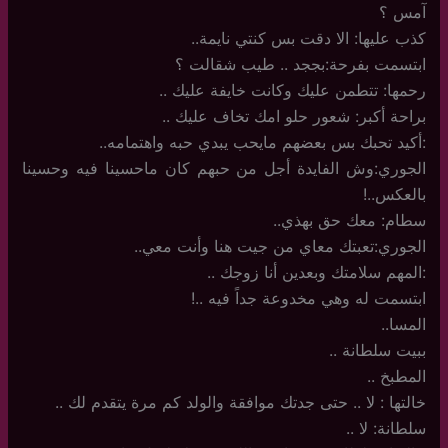
آمس ؟
كذب عليها: الا دقت بس كنتي نايمة..
ابتسمت بفرحة:بججد .. طيب شقالت ؟
رحمها: تتطمن عليك وكانت خايفة عليك ..
براحة أكبر: شعور حلو امك تخاف عليك ..
:أكيد تحبك بس بعضهم مايحب يبدي حبه واهتمامه..
الجوري:وش الفايدة أجل من حبهم كان ماحسينا فيه وحسينا
بالعكس..!
سطام: معك حق بهذي..
الجوري:تعبتك معاي من جيت هنا وأنت معي..
:المهم سلامتك وبعدين أنا زوجك ..
ابتسمت له وهي مخدوعة جداً فيه ..!
المسا..
ببيت سلطانة ..
المطبخ ..
خالتها : لا .. حتى جدتك موافقة والولد كم مرة يتقدم لك ..
سلطانة: لا ..