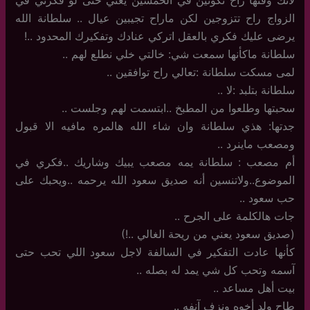
الزواج راح تتزوجين لكن ماراح تجيبين عيال .. سلطانة الله
يرضى عليك فكري بالعقل اتركي عنادك وتفكيرك المحدود ..!
سلطانة ماكأنها سمعت شي: خالتي خلي نطلع لهم ..
لمى مسكت سلطانة :تعالي راح توافقين ..
سلطانة بتلبد :لا ..
سحبتها وطلعوا من المطبخ ..ابتسمت لهم وجلست ..
جدتها: هذي سلطانة وان شاء الله هالمره مافيه الا قبول
ومصعب ماينرد ..
أم مصعب : سلطانة يمه مصعب يبيك وشاريك ..فكري في
الموضوع..ولاتنسين أنه صديق سعود الله يرحمه ..ويحبك على
حب سعود ..
جات هالكلمة على الجرح ..
(صديق سعود يعني من ريحة الغالي ..!)
كأنها عادت التفكير في السالفة لاجل سعود اللي تحب حتى
آسمه وتحب كل شي يمد له بصله ..
بيت أهل مساعد ..
طاح ولد أخوه ونزف آنفه ..