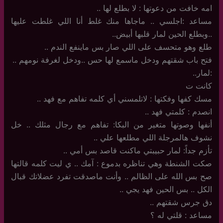
امه خافت من دعوتها : لا بطلع لها ..
مساعد :اجلسي .. ماجاها منك غلط أنا اللي غلطت عليها
..وبطلع الحين لمار قلبها أبيض..
طلع وهو متحسف على اللي صار بس ماينفع الندم ..
فتح باب شقتهم ودخل ماسمع لها حس ..ودخل لغرفة نومهم ..
:لمار..
كانت ت
مسك كفها وفكتها : لاتلمسني أي كلمه تفاهم مع فهد ..
انصدم : كلمتي فهد ..
أنفها وصوتها متغير من البكا: تفاهم مع رجال مثلك .. خل
نشوف هالمرجلة اللي مطلعها علي ..
تأزم جداً: لمار حبيبتي ماكنت قاصد بس أمي ..
صكت الشنطة وهي تناظره بدموع : آمك .. ي ليت كلمه قالتها
صح بس الله على الظالم .. وأنت ماصدقت تفرد عضلاتك قبال
الكل .. بس الحين فهد يجي ..
دق جرس شقتهم ..
مساعد : قلتي له ؟