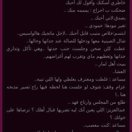
خاطري أسكتك وأقول لك أحبك
ضحكت ب احراج : يمممه منك ..
بصدق:لاني أحبك ..
تغير مودها: حمودي ..
ابتسم:خلاص منيب قايل أحبك ..لاجل ماتجيك هالواسيس..
شال الصينية معها ودخلها للصالة عند جدانها وخالها..
عطت كلن صحن وجلست جنب جدتها ..وهي تأكل وتداري
جدانها وتعطيهم ماي وتقرب لهم أغراضهم..
ببيت أهل لمار ..
العشا..
مساعد : غلطت ومعترف بغلطي ولها اللي تبيه..
عزام وقف: شوف لو جلست هنا لحظه فيها راح تصير مذبحه
هنا ..!
طلع من المجلس وارتاح فهد ..
عبدالعزيز: اللي يغبن أنك ليه تضربها قبال أهلك ؟ ترضاها على
خواتك ؟
مساعد :كنت معصب..