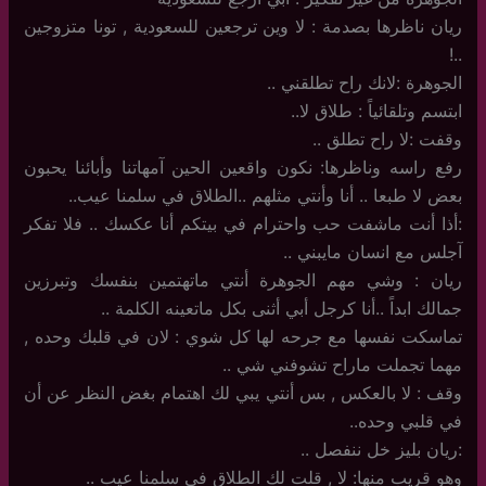
ريان ناظرها بصدمة : لا وين ترجعين للسعودية , تونا متزوجين
..!
الجوهرة :لانك راح تطلقني ..
ابتسم وتلقائياً : طلاق لا..
وقفت :لا راح تطلق ..
رفع راسه وناظرها: نكون واقعين الحين آمهاتنا وأبائنا يحبون
بعض لا طبعا .. أنا وأنتي مثلهم ..الطلاق في سلمنا عيب..
:أذا أنت ماشفت حب واحترام في بيتكم أنا عكسك .. فلا تفكر
آجلس مع انسان مايبني ..
ريان : وشي مهم الجوهرة أنتي ماتهتمين بنفسك وتبرزين
جمالك ابداً ..أنا كرجل أبي أثنى بكل ماتعينه الكلمة ..
تماسكت نفسها مع جرحه لها كل شوي : لان في قلبك وحده ,
مهما تجملت ماراح تشوفني شي ..
وقف : لا بالعكس , بس أنتي يبي لك اهتمام بغض النظر عن أن
في قلبي وحده..
:ريان بليز خل ننفصل ..
وهو قريب منها: لا , قلت لك الطلاق في سلمنا عيب ..