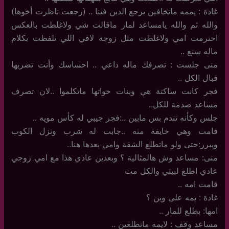
غادة : يممه ماتخافين يرجع الدين فينا .. (رجعت ناظرت أخوها)
والله ثم والله يامساعد لمار ماقالت شي ولاغلطت بالعكس
احترمت امي ولاغلطت مثل زوجة لافي اللي تلفظت بكلام
ماله سنع ..
منى جلست : تصرفك ماله داعي .. احساسك وأنت تضربها
قبال الكل ..
فجر كانت ساكتة هي وبنات خواتها ماتكلموا ..لان تصرف
مساعد صدمة للكل..
جلس وكأنه تندم بس مابين ..:فجر جيبي له كأس مويه ..
قامت وهي خايفة منه ..جابت له شرب ونزل الكوب
ويبرر:حتى ولو ماتطلع الشقة وامي بعدها هنا..
منى: مساعد وش هالمثالية ؟ وبعدين عادي هذا مع امي زوجي
عادي اطلع لبيتي والكل مت
قامت امه ..
غادة : يمه على وين ؟
امها: بطلع للمار ..
مساعد وقف : لايمه ماتطلعين ..