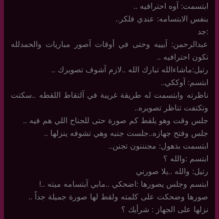
ابتسمت: آوه احترافيه ..
بنفس الابتسامه: عندي فلكر..
:جد
عبدالرحمن: آيييه وحتى في أوقات آصور مباريات والحمدلله
تكون احترافيه ..
رتيل:ماشاءالله تبارك الله ..لازم آشوف تصويرك ..
ابتسم: آوككي..
ناظرته وابتسمت له طريقة غريبة في آلتقاط اللقطه ..سكتت
وتكتفت تناظر تصويره..
جلس وقت وهو يلقط كم صورة حتى للجناح اللي هم فيه ..
جلس وفتح جهازه..جلست جنبه وهي تشوفه ينزلها ..
ابتسمت بذهول: مجنننون تجنن..
ابتسم :والله ؟
رتيل: والله ..يلا صورني
ابتسم وجلس يصورها :اضحكي ..مابي آبتسامه ميته ..!
صورها وضحكت على كلمته ولقط لها صورة جميلة جداً ..
نزلها على الجهاز : شرأيك ؟