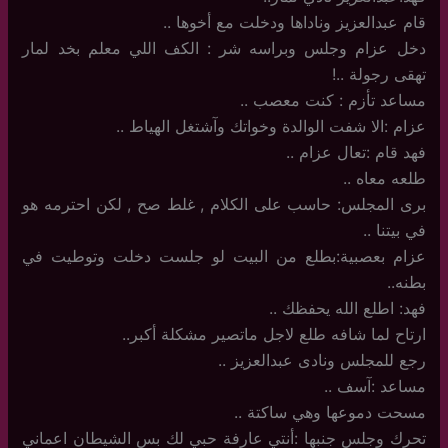
قام عبدالعزيز وناداها ودخلت مع أخوها ..
دخل عزام وجلس وبراسه شر : الكف اللي معلم بخد لمار
تهقى رجولة ..!
مساعد تأزم : كنت معصب ..
عزام :الا شفت الوالدة وخواتك وآشتغل الهياط ..
فهد قام :تعال عزام ..
طلعه معاه ..
برى المجلس: حاسب على الكلام , غلط صح , لكن احترمه هو
في بيتنا ..
عزام بعصبية:بطلع من البيت لو جلست دخلت وتوطيت في
بطنه..
فهد: اطلع الله يحفظك ..
ارتاح لما شافه طلع لاجل ماتصير مشكلة أكبر..
رجع للمجلس ونادى عبدالعزيز ..
مساعد :آسف ..
مسحت دموعها وهي ساكتة ..
تحرك وجلس جنبها :أنتي عارفة حبي لك بس الشيطان اعماني