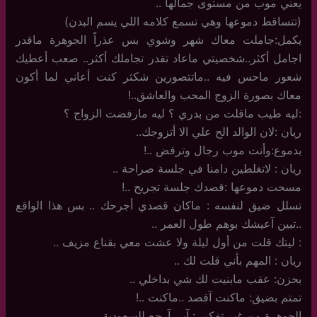
يعني موب من مستوى جمالها ..
(تتساقط دموعها وهي تسمع كلامه اللي يسم البدن)
يكمل:جاملت معاك شهر وشوي بس عذراً الجوهرة ماقدر
اجامل أكثر..شخصيتي ماعاد تقدر تجاملك أكثر.. صعب أعطيك
شعور ماحس فيه ..ماتتصورين شكثر كنت أعاني لما أكون
معاك بصورة الزوج المحب والعاشق..!
:ليه طيب ماقلت من بدري ؟ ليه مارفضت الزواج ؟
ريان :لان الوالد الح علي الا أتزوجك..
بدموع:وأنت موب رجال وترفض ..!
ريان : لاتغلطين دامنا في جلسة صراحة ..
مسحت دموعها :قصدك جلسة تجريح ..!
تسلل ضيق لنفسه : ماكان قصدي أجرحك .. بس هذا الواقع
..تبين آعيشك بوهم طول العمر ..
: ليتك قلت من أول ليلة ولا عشت معي بقناع مزيف ..
ريان : المهم بأني قلت لك ..
بحزن: عقب مابنيت لك شي بداخلي ..
تمتم بضيق: ماكنت آقصد ..ماكنت ..!
الجوهرة من غير تفكير : آبي آرجع للسعودية