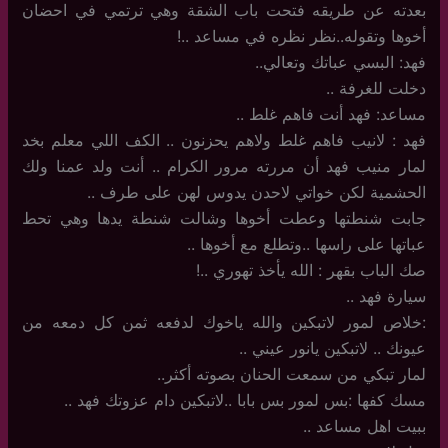
بعدته عن طريقه فتحت باب الشقة وهي ترتمي في احضان
أخوها وتقوله..نظر نظره في مساعد ..!
فهد: البسي عباتك وتعالي..
دخلت للغرفة ..
مساعد: فهد أنت فاهم غلط ..
فهد : لانيب فاهم غلط ولاهم يحزنون .. الكف اللي معلم بخد
لمار منيب فهد أن مررته مرور الكرام .. أنت ولد عمنا ولك
الحشمية لكن خواتي لاحدن يدوس لهن على طرف ..
جابت شنطتها وعطت أخوها وشالت شنطة يدها وهي تحط
عباتها على راسها ..وتطلع مع أخوها ..
صك الباب بقهر : الله يأخذ تهوري ..!
سيارة فهد ..
:خلاص لمور لاتبكين والله ياخوك لدفعه ثمن كل دمعه من
عيونك .. لاتبكين يانور عيني ..
لمار تبكي من سمعت الحنان بصوته أكثر..
مسك كفها :بس لمور بس بابا ..لاتبكين دام عزوتك فهد ..
ببيت اهل مساعد ..