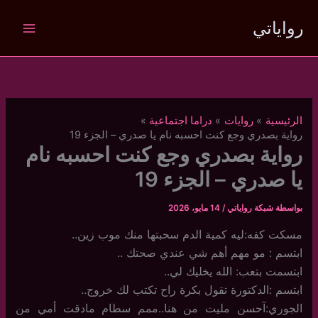
خطي
رواياتي
لى
لمحتوى
الرئيسية
روايات
دراما اجتماعية
رواية بصدري وجع كنت احسبه نام يا صدري – الجزء 19
رواية بصدري وجع كنت احسبه نام
يا صدري – الجزء 19
بواسطة
شبكة رواياتي
/
14 مايو، 2026
مسكت كفه:ليه كمية الدم سحبتها منك موب زين..
ابتسم : مو مهم أهم شي عندي صحتك ..
ابتسمت بتعب: الله يخليك لي..
ابتسم :الدكتورة تقول بكرة راح تكتب لك خروج..
الجوري:آحسن مليت من هنا..ممم سطام مادقت أمي من