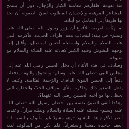
منذ نعومة أظفارهم معاملة الكبار والرّجال، دون أن يسمح
للمشاعر المرهفة والإحسان المطلوب لسنّ الطفولة أن تجد
لها طريقاً إلى التعامل مع أبنائه.
ثم تهيّأت الفرصة للأقرع أن يزور رسول الله –صلى الله عليه
وسلم- في بيته؛ ليتجاذب معه أطراف الحديث، فأكرمه النبي
عليه الصلاة والسلام واستقبله أحسن استقبال، وأقبل إليه
بوجهه البشوش وقلبه الكبير كعادته عليه الصلاة والسلام مع
ضيوفه.
وصادف في هذه الأثناء أن دخل الحسن رضي الله عنه إلى
مجلس النبي –صلى الله عليه وسلم- والشوق واللهفة يدفعانه
دفعاً إلى الحضن النبويّ الدافئ، والرّحمة الفيّاضة، وكيف لا
يفعل الصغير ذلك وذاكرته ملأى بمواقف الحبّ والحفاوة التي
يحظى بها مع أخيه الحسين رضي الله عنهما؟.
وهكذا ألقى الصبيّ نفسه بين أحضان رسول الله –صلى الله
عليه وسلم- ليضمّه عليه الصلاة والسلام ويقبّله مراراً، وعندما
أبصر الأقرع هذا المشهد –وهو مشهدٌ غير مألوف بالنسبة له-
انعقد حاجباه دهشةً واستغراباً، فلم يكن من المألوف لديه