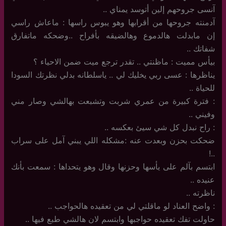
آنسى جروحهم إلين أتوسد يمناي ..
آدمنته جروحها من أقرابها وهو يبوس راسها : ماعاش راسي
إن مابدلت هالدموع وهالضيقه بأفراح ..وضحكه ماتفارق
شفاتك ..
بيأس مميت : ماظنتي .. تقدر ترجع ميت ضمن الاحياء ؟
يناظرها : عسى ربي يخليك لي .. ياسلطانه بدلي نظرتك السودا
للحياة ..
: فترة كبيرة من عمري شربت وتشبعت بهالشي وصار مني
وفيني ..
: راح نبدل كل شي سيئ بعكسه ..
ضحكت بحزن وبعدت عنه :مشكله اللي يبني آمل على سراب
..!
ابتسم بآلم على يأسها وحزنها وقال وهو يتحداها : سمعت بأنك
عنيده ..
ناظرته ..
: واضح العناد لو ماقلتي لي من تعقيده هالحواجب ..
حاولت تفك تعقيده حواجبها وابتسم لان هالشي طبع فيها ..