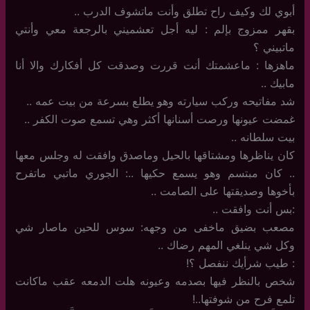
أبوي لك وكيف راح تطلق وأنت ماتشوف الدرب ..
بقهر ممزوج بإلم : ليه أجل تعشميني بالرجعة معي وأنتي
ماتبيني ؟
ماهزها : ماعشمتك أنت قررت وصدقت كل أفكارك والا أنا
مابيك ..
شد مفاتيحه وركب سيارته وهو يطلع بسرعة من بيت عمه ..
غمضت عيونها ورصت أسنانها أكثر وهي تسمع صوت الكفر ..
بيت سلطانه ..
كان يناظرها ومشتاقها بالحيل وماصدق وافقت له وجلس معها
.. كان مبتسم وهو يسمع حكيها ..: الجوري ماتبي ماتفرح
بأخوها وصديقتها على الصامت ..
:بس أنت وافقت ..
مصعب بضيق ماخفى من وجهه: سوس للحين ماصار شي
وكل شي ينلغي المهم رضاك ..
: طيب شرأيك ننفصل ؟!
شخص بالنظر فيها بصدمه وعيونه هلت الدمعه عقب ماكانت
تلمع فرح من شوفتها..!