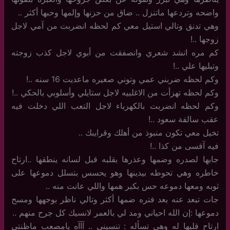
واضحه وتردعها ماتنزل .. ضاق من حزنها وإلمها وحبها أكثر ..
وهي تدنق وتالي استيل معي كم لحظه انضربت من آمي لاجل
زوجها ..!
كم مره انشد شعري وانصفقت من أبوي لاجل كذب زوجته
وتبليها علي ..!
وكم لحظه ضربني عمي وتوني صغيره ماعديت 16 سنه ..!
وكم لحظه تهزأت من الاغلبيه لاجل ستايلي وأسلوبي بالحكي ..!
وكم لحظه انضربت بالكهرباء لاجل التعب اللي دخلت فيه
عقب سالفة سعود ..!
تخيل معي تكون منبوذ من أهلك وقرايبك ..
فيه آقسى من كذا ..!
جابها لصدره وضمها وعذرها بقلبه قبل لسانه ينطقها ..ارتاح
خاطره وهي تحوطه بيدينها وهو يحسس بتسلل دموعها على
ثوبه ومعها دموعه حس بكبر همها واللي عانت منه ..
جات تبعد عنه بعد فتره ضمها أكثر وتالي ناظر بوجهها ومسح
دموعها :إن الله احياني ومد لي بالعمر لانسيك كل جرح منهم ..
ارتاح قلبها له وهي تسأله : تنسيني .. آآآه يامصعب ماظنتي