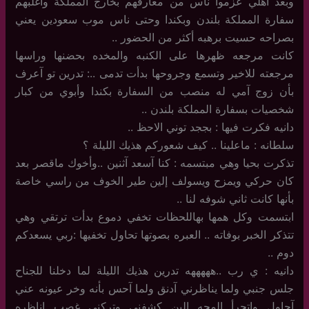
وبعد أهلي عزموا ناس من معارفهم بخارج المملكة وأغلبهم
سفارة المملكة بلندن وبكندا وحتى ناس موب سعودين يعني
بصراحه حسيت برهبه أكثر من الحضور ..
كانت مرجعه ظهرها على الكنبه والمخده بحضنها وراسها
مرجعته للاخير وتسمع وجروحها بدأت تدمى ..: تدرين تو آعرف
بأن زوج آمي له منصب من السفارة بكندا وأبوي من كبار
شخصيات بسفارة المملكة بلندن ..
دانيه فكرت فيها : بججد توني الاحظ ..
سلطانه : ماعلينا .. كيف شعوركم هذيك الليلة ؟
تذكرت بحيا وهي مبتسمه : كنا آسعد آثنين ..وأخوك ماقصر بعد
كان حركي ويمزح ويسولف إلين طير الخوف من راسي خاصة
بأنها كانت ثاني شوفه لنا ..
ابتسمت وكل همها بهاللحظات تخفي دموع بدأت ترتقي وهي
تتذكر الخبر بوفاته .. العبره بصوتها تحاول تخفيها :ربي يسعدكم
دوم ..
دانيه : ي رب ..هههههه تدرين هذيك الليلة لما دخلنا للجناح
جلس جنبي ولما يناظرني آدنق ولما آحس بأنه وخر عيونه عني
آحاول واتجرأ المحه إلين كشفني وتركني غصب اناظره