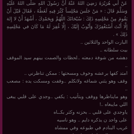
عَنْ أَبي هُرَيْرَةَ رَضِيَ اللهُ عَنْهُ أَنَّ رَسُولَ اللهِ صَلَّى اللهُ عَلَيْهِ
وَسَلَّمَ قَالَ : « مَنْ جَلَسَ مَجْلِساً كَثُرَ فِيهِ لَغَطُهُ ، فَقَالَ قَبْلَ أَنْ
يَقُومَ مِنْ مَجْلِسِهِ ذَلِكَ : سُبْحَانَكَ اللَّهُمَّ وَبِحَمْدِكَ ، أَشْهَدُ أَنْ لا إِلهَ
إِلَّا أَنْتَ أَسْتَغْفِرُكَ وَأَتْوبُ إِلَيْكَ ، إِلَّا غُفِرَ لَهُ مَا كَانَ في مَجْلِسِهِ
ذَلِكَ » .
البارت الواحد والثلاثين ..
بيت سلطانه ..
دهشه من شوفة دمعته ..لحظات والصمت بينهم سيد الموقف
..
امتد كفها برعشه وخوف ومسحتها : ممكن تناظرني ..
وقف وهو يثني شماغه ولاتكلم ..وقفت ومسكت يده : مصعب
..
وهو مايناظرها ووقف وبتأنيب : يكفي ..وجدي على قلبي يبغى
اللي مايبغاه ..!
ياوجدي على قلبي .. بحزنه وكثر بكــاه
على واحد ن يذكره دايم .. وهو ناسيه
غريب البنادم في طبوعه وفي ممشاه