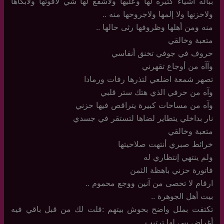
بباله أشياء كثيره لها وعليها ولاشفع لها شي لاقوتها ولابكاها
ولاحزنها ولا إلمها ولاجروحها منه ..
منه ومن أهلها وظروفها رثى حالها ..
متعبة وخالقي
حروف في جوفي تخنق أنفاسي
وآآه من أوجاع تقهرني
تصهر شمعة اضلعي لتذرها رفات ورمادا
وآه من حرفي الذي هتك ستر قلبي
وآه من مساحات كبيرة يتراقص فيها حزني
نار بداخلي يتطاير لضاها لتستقر في جسدي
متعبة وخالقي
خرائط صبري أنتهت صلاحيتها
ولم ينتهي إنتظاري له
فاتورة حزني باهظة الثمن
ارقام لا تحصى من آنين ووجع محموم ..
بيت أهل الجوهرة ..
تكتفت بملل واضح بحوش بيتهم :قلت لك من قبل باقي فيه
أغراض يبي لها ترتيب ..