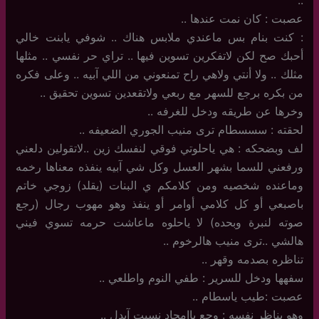
عصبت : كان نمت عندها ..
: كنت بنام بس ماعندي ملابس هناك .. شوفي يابنت خالي
أحبك صح لكن لاتفكرين تسوين فيها .. تراي حر نفسي .. مثلها
مثلك .. ولا أنتي ولاهي راح تمنعوني من اللي آبيه .. وعلى فكره
من بكره برجع للسهر مع ربعي ولاتقعدين تسوين تحقيق ..
وخرها عن طريقه ودخل للغرفه ..
لحقته : سسسطام ترى منيب الجوري الضعيفه ..
لف وبضحكه : هي ياحلوتي فوقي لنفسك زين ..لاتقولين دلعني
ورفعني للسما بشهر العسل وكل شي آبيه ينفذه معناها رخمه
وماعنده شخصيه ومن كلامكم ي البنات (يقلد) زوجي خاتم
باصبعي أو كل كلامي أوامر أو ينفذ وهو مهوب رجال (رجع
صوته لنبرة وبحده) لا ياحلوه ماعاشت حرمه تسوي فيني
هالشي ..ترى منيب هالرخوم ..
تناظره بصدمه وقهر ..
سفهها ودخل للسرير : طفي النوم واطلعي ..
عصبت :طيب ياسطام ..
وهو يناظر نفسه : وجع ياامجاد نسيت آبدل ..