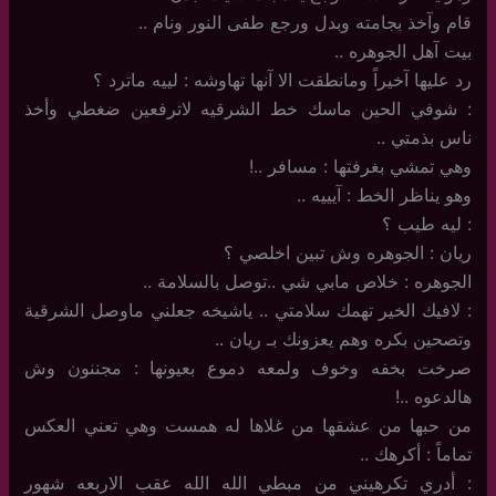
قام وآخذ بجامته وبدل ورجع طفى النور ونام ..
بيت آهل الجوهره ..
رد عليها آخيراً ومانطقت الا آنها تهاوشه : لييه ماترد ؟
: شوفي الحين ماسك خط الشرقيه لاترفعين ضغطي وأخذ
ناس بذمتي ..
وهي تمشي بغرفتها : مسافر ..!
وهو يناظر الخط : آيييه ..
: ليه طيب ؟
ريان : الجوهره وش تبين اخلصي ؟
الجوهره : خلاص مابي شي ..توصل بالسلامة ..
: لافيك الخير تهمك سلامتي .. ياشيخه جعلني ماوصل الشرقية
وتصحين بكره وهم يعزونك بـ ريان ..
صرخت بخفه وخوف ولمعه دموع بعيونها : مجننون وش
هالدعوه ..!
من حبها من عشقها من غلاها له همست وهي تعني العكس
تماماً : أكرهك ..
: أدري تكرهيني من مبطي الله الله عقب الاربعه شهور