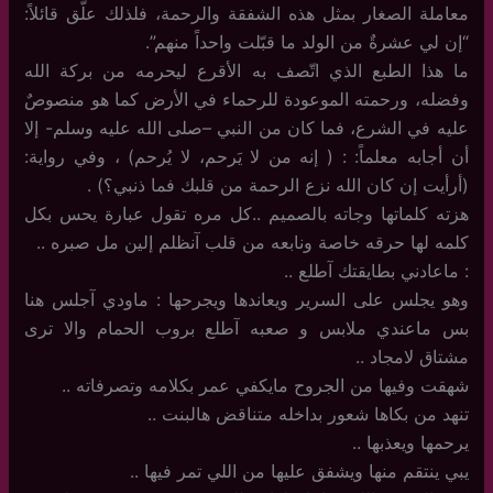
معاملة الصغار بمثل هذه الشفقة والرحمة، فلذلك علّق قائلاً:
“إن لي عشرةٌ من الولد ما قبّلت واحداً منهم”.
ما هذا الطبع الذي اتّصف به الأقرع ليحرمه من بركة الله
وفضله، ورحمته الموعودة للرحماء في الأرض كما هو منصوصٌ
عليه في الشرع، فما كان من النبي –صلى الله عليه وسلم- إلا
أن أجابه معلماً: : ( إنه من لا يَرحم، لا يُرحم) ، وفي رواية:
(أرأيت إن كان الله نزع الرحمة من قلبك فما ذنبي؟) .
هزته كلماتها وجاته بالصميم ..كل مره تقول عبارة يحس بكل
كلمه لها حرقه خاصة ونابعه من قلب آنظلم إلين مل صبره ..
: ماعادني بطايقتك آطلع ..
وهو يجلس على السرير ويعاندها ويجرحها : ماودي آجلس هنا
بس ماعندي ملابس و صعبه آطلع بروب الحمام والا ترى
مشتاق لامجاد ..
شهقت وفيها من الجروح مايكفي عمر بكلامه وتصرفاته ..
تنهد من بكاها شعور بداخله متناقض هالبنت ..
يرحمها ويعذبها ..
يبي ينتقم منها ويشفق عليها من اللي تمر فيها ..