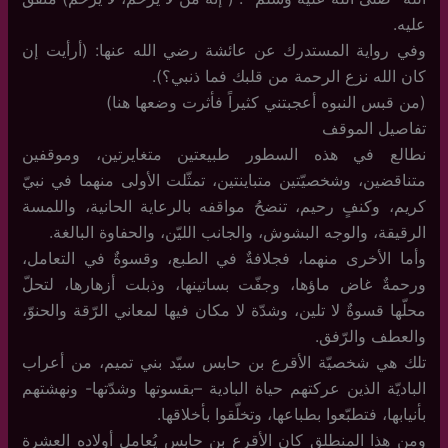
عليه.
وفي رواية المستدرك عن عائشة رضي الله عنها: (أرأيت إن
كان الله نزع الرحمة من قلبك فما ذنبي؟).
(من قبس النبوه أعجبتني كثيراً فأثرت وضعها هنا)
تفاصيل الموقف
نطالع في هذه السطور طبيعتين متغايرتين، وموقفين
متناقضين، وشخصيّتين متباينتين، تمثّلت الأولى منهما في نبيّ
كريم، وكنفٍ رحيم، تنضحُ مواقفه بالرعاية الحانية، واللمسة
الرقيقة، والوجه البشوش، والجانب الليّن، والحفاوة البالغة.
وأما الأخرى منهما، فجلافةٌ في الطبع، وقسوةٌ في التعامل،
ورحمةٌ غاض ماؤها، وجفّت بساتينها، وذبلت أزهارها، لتحلّ
محلّها قسوةٌ لا تلين، وشدّة لا مكان فيها لمعاني الرّقة والحنوّ،
والعطف والرّفق.
تلك هي شخصيّة الأقرع بن حابس سيّد بني تميم، من أعراب
الباديّة الذين عركتهم حياة البادية –بقسوتها وشدّتها- ونهشتهم
بأنيابها، فتطبّعوا بطباعها، وتخلّقوا بأخلاقها.
ومن هذا المنطلق كان الأقرع بن حابس يُعامل أولاده العشرة