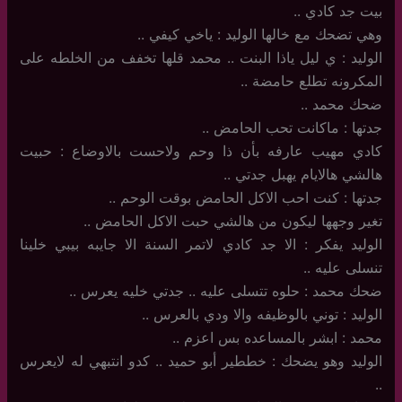
بيت جد كادي ..
وهي تضحك مع خالها الوليد : ياخي كيفي ..
الوليد : ي ليل ياذا البنت .. محمد قلها تخفف من الخلطه على
المكرونه تطلع حامضة ..
ضحك محمد ..
جدتها : ماكانت تحب الحامض ..
كادي مهيب عارفه بأن ذا وحم ولاحست بالاوضاع : حبيت
هالشي هالايام يهبل جدتي ..
جدتها : كنت احب الاكل الحامض بوقت الوحم ..
تغير وجهها ليكون من هالشي حبت الاكل الحامض ..
الوليد يفكر : الا جد كادي لاتمر السنة الا جايبه بيبي خلينا
تنسلى عليه ..
ضحك محمد : حلوه تتسلى عليه .. جدتي خليه يعرس ..
الوليد : توني بالوظيفه والا ودي بالعرس ..
محمد : ابشر بالمساعده بس اعزم ..
الوليد وهو يضحك : خططير أبو حميد .. كدو انتبهي له لايعرس
..