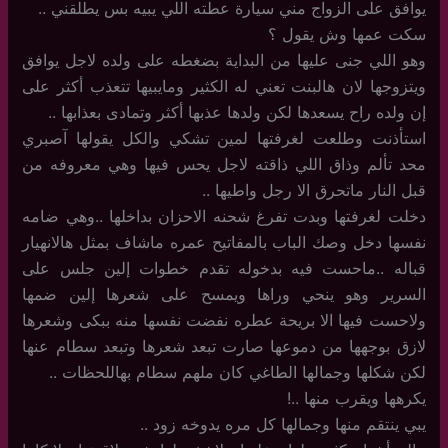
يوافق على الزواج مني سيارة عطته اللي يبيه بس يطلقني ..
سكت عمها وش يقول ؟
وهو اللي جنى عليها من البداية بضغطه على ولده لاجل يوافق
ويتزوجها لان هالبنت تعني له الكثير ومايبيها تتعذب أكثر على
إن ولده راح يسعدها لكن ولدها عذبها أكثر وتمادى بعذابها ..
استأذنت وطلعت لغرفتها لمين تشكي والكل يقولها آصبري
محد تألم وذاق اللي ذاقته لاجل يحس فيها وهي معروفه من
قبل النار ماتحرق الا رجل واطيها ..
دخلت لغرفتها وبدت تفرغ شحنه الاحزان بداخلها ..وهي ضامه
نفسها دخل وصك الباب بالمفاتيح عمره ماشاف بمثل هالانهيار
قباله ..ماحست فيه بدخوله تقدم خطوات إلين جلس على
السرير وهو ينحي وراها ويمسح على شعرها إلين ضمها
ولاحست فيها الا بريحة عطره نفضت نفسها منه ببكى وشعرها
لازق بوجهها من دموعها صارت تبعد شعرها وتبعد سطام عنها
لكن شكلها وجمالها الطاغي كان ملهم سطام بهاللحظات ..
يكرهها ويقرب منها ..!
يبي ينتقم منها وجمالها كل مره يدوخه زود ..