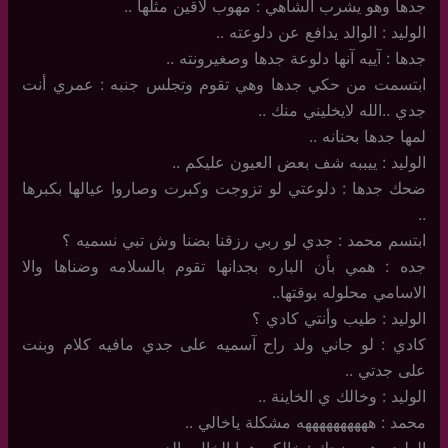
جدها وهو يشرب الشاهي : مهوب لاقين مثلها ..
الوليد : الوالد يدافع عن دلوعته ..
جدها : آييه آنها دلوعة جدها وصغيرونته ..
ابتسمت من حكي جدها وهي تقوم وتجلس جنبه : عمري أنت
جدي ..الله لايخليني منك ..
لمها جدها بحنانه ..
الوليد : ييببه شف بعض العيون عليكم ..
ضحك جدها : دلوعتي لو تزوجت وكبرت وصاروا عيالها بكبرها
..
ابتسم محمد : جدي لو ربي رزقنا بضنا وش تبي نسميه ؟
جده : همي بأن الباره بجدانها تقوم بالسلامه وضناها والا
الاسامي محلوله بوقتها..
الوليد : طيب وأنتي كادي ؟
كادي : لو جاني ولد راح آسميه على جدي مافيه كلام وبنت
على جدتي ..
الوليد : وخالك ي الخاينة ..
محمد : ههههههههههه مشكلة ياخالي ..
الوليد وهو يضحك : خالكم هما الخال والد ..