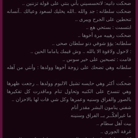
ضحكت دانيه: لاتحسسيني بأني بنتي على قولة تزننين ..
ضحكت سلطانه : جد والله ..الله يخليك لسعود وعيالك ..آنسانه
تنحطين على الجرح ويبرى ..
ابتسمت : بستحي هع ..
ضحكت رهيبه مرة أخوها ..
سلطانه: يؤؤ شوفي دنو سلطان صحى ..
: لاحول ولاقوة الا بالله .. وش قيمك ياماما الحين ..
قامت : تصبحين على خير سوس ..
سلطانه وهي تضحك على زوجة أخوها وولدها : وأنتي من آهله
..
ضحكت أكثر وهي حايسه تشيل الالبوم وولدها .. رجعت ظهرها
وهي تنسدح على الكنبه وتحاول تنام وماقدرت كل تفكيرها
بالصور والفراق وسنيه وعمرها وكل شي فات لها بالاحزان ..
شفني ينامون البشر مقدر أنام
ما غيرأفكّــر بــ الفراق وسنينه
بيت آهل سطام ..
غرفة الجوري ..