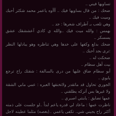
تساويها فيني ..
ضحك : من قال بساويها فيك .. آآآوه ياعمر محمد شكثر أحبك
وميت فيك ..
وهي تلعب بـ آطراف شعرها : جد ..
بهمس : والله ميت فيك ..والله ي كادي آعششقك عشق
يسسكر ..
ضحك بدلع وكفها على خدها وهي تناظره وهو يبادلها النظر
:ترى بجد أحبك ..
ضحكت له ..
بيت آهل سطام ..
أبو سطام ضاق عليها من درى بالسالفة : شقتك راح ترجع
يابوي ..
الجوري تحاول قد ماتقدر ولاتخنقها العبره : عمي مابي الشقة
ولا غيرها بس أتركه يطلقني ..
عمها تضايق : يابنتي اصبري ..
ناظرت عمها : ماعاد لي قدره ياعم ابداً ..لو جلست على ذمته
أكثر راح يجيني شي.. تكفى ياعمي ..(بغصه) مثلما عطيته لاجل