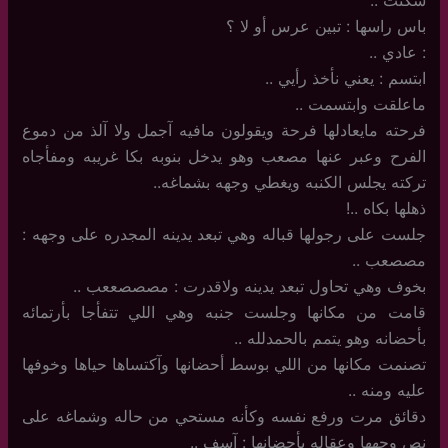
باس راسها : تبين عرس أو لا ؟
: عادي ..
ابتسم : يعني نأخذ رأيي ..
ماعلقت وابتسمت ..
فرحته مايعادلها فرحة ويقولون مافيه آجمل ولا آلذ من دموع
الفرح وعبر عنها مصعب وهو يدخل بنوبه بكا غريبه ومفأجاه
تركته يجلس الكنبه ويغطي وجهه بشماغه..
ذهلها بكاه ..!
جلست على رجولها قباله وهي تبعد يدينه المجدره على وجهه :
مصصعب ..
بخوف وهي تحاول تبعد يدينه ولاقدرت : مصصصععب ..
قامت من مكانها وجلست جنبه وهي اللي تتفأجا بأرتمائه
بأحضانه وهو يتمم بالحمدلله ..
تصنمت مكانها من اللي بوسط أحضانها وآكتساها حياها وخوفها
عليه ومنه ..
دقائق مرت ورفع نفسه وكأنه مستحي من حاله وشماغه على
نص وجهها وعقاله بأحضانها : آسف ..