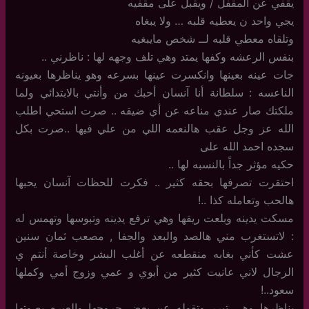
يقفي عن المقفل / ويقبل على مقفيه
يجي واحد ن يعطيه قلبه … ولا يبغاه
وتلقاه معطي قلبه لــ شخص مايبغيه
بنفس الرعشه وكفها يمتد وهي تلف وجهه لها : ناظرني ..
جات عينه بعينها وانكسرت عينها بسرعه وهو يناظرها بعيونه
الناعسه : سلطانة أنا آنسان أحبك من وأنتي بالابتدائي ولما
ملكتك صار عندي مناعه عن أي ضيقه .. صرت استحي اطلب
الله عز وجل عقب هالنعمه اللي من علي فيها ..صرت بكل
سجده احمد الله على
حكيه مؤثر جداً بالنسبه لها ..
احتقرت تصرفها بحقه كثير .. فكرت للحظات آنسان يحبها
هالحب وتعامله كذا ..!
مسكت يدينه وبلعت ريقها وهي ترفع يدينه وتبوسها وتهمس له
: لاتستغرب مني هالصد والبعد والجفا , مصعب ثمان سنين
عشت كأني بغابه منقطعه عن أغلب البشر وخاصة أنتم ي
الرجال لاني عانيت كثير من أبوي و عمي وزوج أمي وكملها
سعود..!
يناظرها وهي تبرر وتقوله عن بعض جروحها والعبره بصوتها