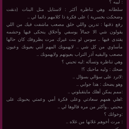
: لييه ؟
سلطانه وهي تناظره أكثر : لاستايل مثل البنات (دنقت
وضحكت بخسرية ) على فكرة ذا كلامهم دائما لي ..
رفع ذقنها : تدرين واللي خلق مصعب ماشفت فيك من اللي
يقولون شي الا جمالاً يوسفي وأخلاق ينحكى فيها وحشمه
يقتدى فيها .. سوس لو بنت غيرك مرت بظروفك كان حالها
مأساوي من كل شي .. لايهمونك المهم أنتي بعيونك وعيون
مصعب والبقيه آذر التراب بعيونهم ولايهمونك ..
وهي تناظره وتسأله :ليه تحبني ؟
ضحك : وليه ماحبك ؟!
:لاترد على سؤالي بسؤال ..
وهو يضحك : هذا جوابي ..
:ممم يمكن آهلك مايتقبلوني ..
:اهلي همهم سعادتي وعلى فكرة أمي وعمتي يحبونك على
محبتي ..وأكثر من مره قالوها لي ..
:وخواتك ؟
: مرت أخوهم غلاتها من غلاه ..
سكتت ..