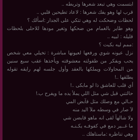
ابتسمت وهي تبعد شعرها وتربطه ..
قرب لها وهو يفك شعرها : لاعاد تطيحين قلبي ..
لحظات وضحكت له وهي تتكي على الجدار :اسألك ؟
وهو طاير بالغمام من ضحكها وتغير مودها للاحلى بلحظات
قليله : لبيه ..
:ممم ليه بكيت ؟
نزل عيونه شوي ورفعها لعيونها مباشرة : تخيلي معي شخص
يحب وبفكر من طفولته معشوقته ويأخذها عقب سبع سنين
من المحاولات ويملكها بالعقد وأول جلسه لهم رايقه تقوله
يطلقها ..!
أي قلب للعاشق ذا لو مابكى ..!
حالتني قبل شي مثل اللي يملأ يده ما ويفرح ب.!
حـالي مع وصلك مثل قآبض المي
لآ صار في وسطه ملآ اليد منه
ولا شالهآ لقى انه ماهو قابضن شي
ما غــير دمع في كفوفـه يكـنـه
وهي تناظره :ماستاهلك ..