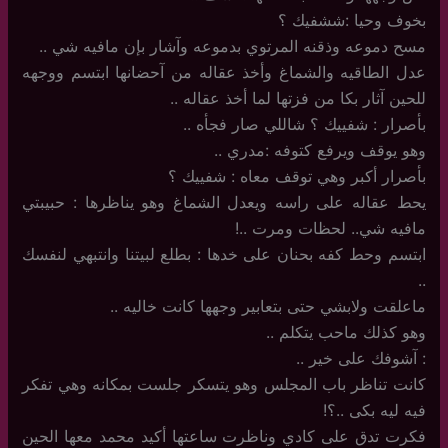
بخوف وحيا :ششفيك ؟
مسح دموعه وذقنه المرتوي بدموعه وآشار بإن مافيه شي ..
عدل الطاقيه والشماغ وأخذ عقاله من آحضانها ابتسم ووجهه
للحين آثار بكا من فزتها لما أخذ عقاله ..
بأصرار : شفييك ؟ شاللي صار فجأه ..
وهو يوقف ويرفع كتوفه :مدري ..
بأصرار أكبر وهي توقف معاه : شفييك ؟
يحط عقاله على راسه ويعدل الشماغ وهو يناظرها : حبيبتي
مافيه شي.. لحظات ومرت ..!
ابتسم وحط كفه بحنان على خدها : بطلع لبيتنا وانتبهي لنفسك
..
ماعلقت ولابشي حتى بتعابير وجهها كانت خاليه ..
وهو كذلك ماحب يتكلم ..
: آشوفك على خير ..
كانت تناظر باب المجلس وهو يتسكر جلست بمكانه وهي تفكر
فيه ليه بكى ..؟!
فكرت تدق على كادي وناظرت ساعتها أكيد محمد معها الحين