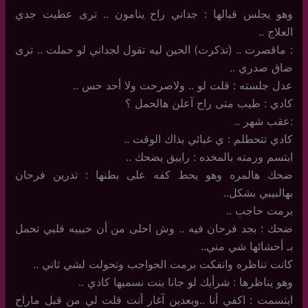
وهو يجلس قبالها : جداني راح ينامون .. ترى عطيت جدي
العلاج ..
: ماقصرت .. (تذكرت) الحين ليه تقول لجداني لو حملت .. ترى
ضاق صدري ..
عدل جلسته : قلت لو .. ولاصرحت ولا أحد حس ..
كادي : طيب متى راح آعلن هالحمل ؟
:عقب شهر ..
كادي تتحطلم : ي غبائي بذاك الوقت ..
ابتسم ورمته بالمخده : راييق يضحك ..
ضحك هالمره وهو يحط كفه على بطنها : تدرين فرحان
بهالبيبي بشكل..
برمت حاجب ..
ضحك : بجد فرحان فيه .. وش احلى من أن حبيبه قلبي تحمل
بـ أحشائها شي مني..
كانت تناظره وانفكت برمت الحواجب وتحولت لشي ثاني ..
وهو يناظرها : شرأيك لو جانا بنت نسميها كادي ..
ابتسمت : اكفي أنا ..وبعدين آغار أنت قلت لي من قبل ماراح