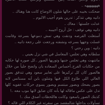
ههههههههه ..
ضحكت بخيبه على حالها شلون الاوضاع كانت هنا وهناك ..
دانيه وهي تتذكر : تدرين بقوم آجيب الالبوم ..
عدلت جلستها : معاك ..
دانيه وهي توقف : خل آروح آجيببه ..
آستغلت الفرصه ودنقت وهي تمش دموعها بسرعة وقامت
غسلت وجهها بسرعه ونشفته ورجعت على رجعة دانيه ..
دانيه : وين رحتي ؟
سلطانه وهي تجلس: المغاسل في شي نزل بعيني ..
مانتبهت وهي تجلس جنبها وتوريها الصور ..كل صوره لها حكايه
من حكايات الفرح..آحساس السعاده بان واتضح جلياً من خلال
هالصور كان كل تركيزها على تعابير سعود وهي تتدقق بصور
الغالي اللي طاوع الكل فيها وشلون باين آنه مستانس لانه
بصور يضحك وبصور مبتسم وبصور يسوي حركات عفويه كلها
تدل على عكس ماقاله لها بأنه كان ضايق لانها موب معه ..!
كذبتك الصور ياسعود وكانت هاللحظات أصدق منك ..!
تسأولات بداخلها شالمقصد من سفرته غير الكلام اللي قاله ؟