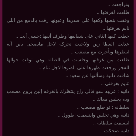
وتراجعت ..
طلعت لغرفتها ..
وقفت بنصها وكفها على صدرها وعيونها رقت بالدمع من اللي
نايم بغرفتها ..
حطت كفها الثاني على شفايفها وطرف أنفها :حبيبي أنت ..
عدلت الغطا زين ولاحبت تحركه لاجل مايصحى باين آنه
انتظرها وتأخرت مع مصعب ..
طلعت من غرفتها وجلست في الصاله وهي توقت جوالها
للفجر ورجعت ظهرها على الصوفا لاجل تنام ..
شافت دانية وسألتها عن سعود ..
:نايم بغرفني ..
دانيه : غريبه ..هو قالي راح ينتظرك بالغرفه إلين يروح مصعب
وده يجلس معاك ..
سلطانه : تو طلع مصعب ..
دانيه وهي تجلس وابتسمت :طوول ..
ابتسمت سلطانه ..
دانية ضحكت ..