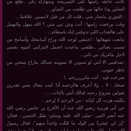
كانت حاطه راسها على التسريحه ومنهاراه بكى ..طلع من
الشاور وذا حالها من طلعت من الشاور ..
: الجوري ماصار شي ..قلت لك من قبل لاتنسين علاقتنا ..
وقت ورفعت راسها : أنت وش تبي مني ؟ الله يمهل ولايهمل
على هالعذاب اللي تذوقني إياه ياسطام ..
تتابعت شهقاتها : اعتنقي لوجه الله وراح آسامحك وآسامح من
تسبب بعذابي ..طلقني ماعدت اتحمل لاتتركني آشوه نفسي
لاجل ماغريك من ثاني ..
:صدقيني الا أنتي لو تسوين الا تسوينه جمالك ماراح ينمحي من
ناظر عيوني..
صرخت فيه : أنت ماتررررحم ..!
ضحك : لا .. ولا أعرف هالرحمه أذا كنت معاك يعني تقدرين
تقولين منزوع رحمه قبالك أنتي بالذات .. ..
بكلمه هزت كل كيانه : من لايرحم لا يُرحم ..
عن أبى هريرة رضي الله عنه أن الأقرع بن حابس رضي الله
عنه أبصر النبى -صلى الله عليه وسلم- يقبّل الحسن ، فقال:
“إن لي عشرةٌ من الولد ما قبّلت واحداً منهم”، فقال رسول
الله -صلى الله عليه وسلم- : ( إنه من لا يَرحم، لا يُرحم) متفق