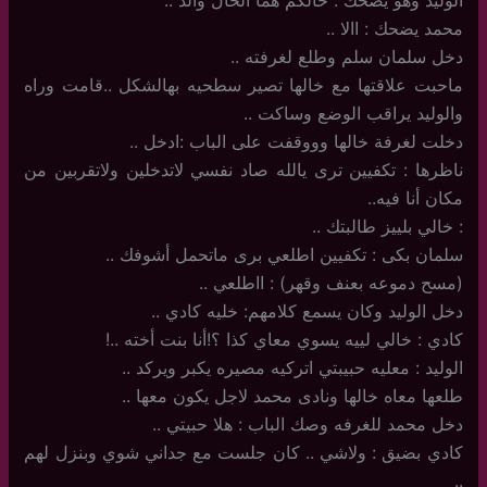
محمد يضحك : االا ..
دخل سلمان سلم وطلع لغرفته ..
ماحبت علاقتها مع خالها تصير سطحيه بهالشكل ..قامت وراه
والوليد يراقب الوضع وساكت ..
دخلت لغرفة خالها وووقفت على الباب :ادخل ..
ناظرها : تكفيين ترى يالله صاد نفسي لاتدخلين ولاتقربين من
مكان أنا فيه..
: خالي بلييز طالبتك ..
سلمان بكى : تكفيين اطلعي برى ماتحمل أشوفك ..
(مسح دموعه بعنف وقهر) : ااطلعي ..
دخل الوليد وكان يسمع كلامهم: خليه كادي ..
كادي : خالي لييه يسوي معاي كذا ؟!أنا بنت أخته ..!
الوليد : معليه حبيبتي اتركيه مصيره يكبر ويركد ..
طلعها معاه خالها ونادى محمد لاجل يكون معها ..
دخل محمد للغرفه وصك الباب : هلا حبيتي ..
كادي بضيق : ولاشي .. كان جلست مع جداني شوي وبنزل لهم
..