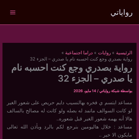
خطي
رواياتي
لى
لمحتوى
الرئيسية
روايات
دراما اجتماعية
رواية بصدري وجع كنت احسبه نام يا صدري – الجزء 32
رواية بصدري وجع كنت احسبه نام
يا صدري – الجزء 32
بواسطة
شبكة رواياتي
/
14 مايو، 2026
مساعد ابتسم ي فخره بهالنسيب دايم حريص على شعور الغير
لو كانت السوالف ماتمد له بصله ولو كانت له مصالح بالسالف
هالا أنه يهمه شعور الغير قبل شعوره..
مساعد : خلال هاليومين بنرجع لكم بالرد وبأذن الله تعالى
مايكون الا خير ..