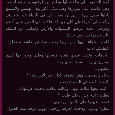
كره الشعور اللي بداخله لها وطلع من غرفتهم بسرعه لشقته
وهي قامت على سريرها وهي تبكي أكثر وهي تهمس ولايسمع
ناداها سوى ربها : ربي إن شفت لي في الحياة خير فأحييني
واكتب لي آجرها وإن كان غير كذا فاكتب لي الصبر على آذاهم
وفرحني بجنة عرضها السموات والأرض وابدلني عن الشقه
اللي خذوها بيت في جناتك ..
كانت مناجاها بينها وبين ربها بقلب مطمئن خاشع مضطرب
لايطمئن الا به ..
..لحظات وغفت عيونها بتعب ولسانها وقلبها وجوراحها كلهم
يتمتون ي رب .. سبحانك ي رب
شقتهم ..
دخل وانصدمت وهي تشوفه كذا ..:خير لابس كذا ؟
بكذب : كنت في المسبح تحت ..
: كنت معها سألت سهى وقالت شافتك دخلت غرفتها ..
بنظره : آييه وش دخلك طيب ؟
فتحت عيونها على الاخير :زوججي ..
بنظره ونبره : ودخلت لغرفة زوجتي مهوب غرفه بنت الجيران
..