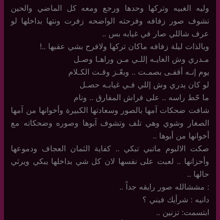
وليه الغبيه وتركها وحدها ورجع ومعه كل الماضي والحين
تشوف صور زفافه وفرحته الواضحه زفرت ونتها بداخلها لو
عرف شاللي صار في غيابه بس ..
وبالذات ليلة زفافه ماكان تركها ولافرح بشي عقبها ..!
مـدري وش الغايـه إللـي مـن وراهـا وصـل
يوم إنـه أقفـى بصمـت .. وبعّـز وقـت الكـلام
لو كان يدري وش إللي فـي غيابـه حصـل
ما حّط راسه .. على فراش المفارق .. ونام
شافت ضحكات آمها بالصور وسعادتها الكبيرة وأخوانها من آمها
الصغار وشوي وهي تلف وتشوف آبوها وصوره وضحكاته مع
أخوانها من أبوها ..
صكت الالبوم ماتبي تبكي .. كفاية الثمان العجاف ودموعها
وأحزانها .. لعبت على نفسها لان كل شي بداخلها يبكي ويرثي
حالها ..
: مششالله صور رايقه جداً ..
دانيه : شرأيك فيني ؟
ابتسمت: تزنين ..