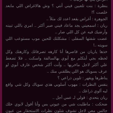
بنظرة : بنت تلعبين فيني أنتي ؟ وش هالاغراض اللي مابعد
خلصت ؟!
الجوهرة : أغراض بقعد اعدد لك مثلاً ..
ريان : اسمعيني بجد ماعاد فيني صبر أكثر .. امري باللي تبينه
وأرضيك فيه عن كل اللي صار ..
عضت شفتها السفلى : مشكلتك للحين موب مستوعب اللي
سويته ..!
خذها ياريان من قاصرها أنا كارهه تصرفاتك وكارهتك وكل
لحظه بجي أبتكلم مع أبوي بهالسالفة واسكت .. فلا تضغط
علي أكثر لاجل ماخربها .. وأنت أكثر شخص عارف أبوي لو
عرف بسوياك هو اللي يطلقني منك ..
يناظرها ويقهر : تلوين ذراعي ؟
بنفس النظرات : مهوب آسلوبي هذي سوياك وكل شي واقع
ليه ألوي ذراعك ..
ريان بتحدي : قولي لـ عمي أجل ..
ضحكت : ماطلبت شي من عيوني بس وأنا أقول لابوي خلك
جالس معي لاجل تشوف شلون نظرات الاستحقار من عيون