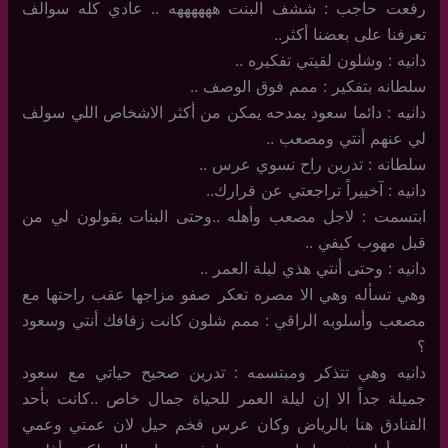
رفعت حاجب : ششف البنت ههههههه .. عادي كله سوالف
تعرفنا على بعضنا أكثر..
دانيه : وشلون لقيتي تفكيره ..
سلطانه بتفكير : ممم فوق الوصف ..
دانيه : دائما سعود يمدحه يمكن من أكثر الاشخاص اللي سولف
لي عنهم أنتي ومصعب ..
سلطانه : تدرين راح نسوي عرس ..
دانيه : آخييراً تراجعتي عن قرارك..
ابتسمت : لاجل مصعب وأهله ..وحتى البنات يقولون لي من
قبل مهوب كيفي ..
دانيه : وحتى أنتي هذي ليلة العمر ..
وهي تسأله وهي الا مصره تعكر صفو مزاجها عقب راحتها مع
مصعب وأسلوبه الراقي : ممم شلون كانت زفافك أنتي وسعود
؟
دانيه وهي تتذكر ومبتسمه : تدرين صحيح حياتي مع سعود
جميلة جداً الا إن ليلة العمر للحياة جمال خاص ..كانت بأحد
الفنادق هنا بالرياض وكان عرس فخم حيل لان عمتي وعمي